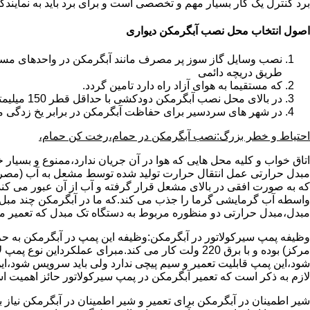
برد کنترل یک کار بسیار مهم و تخصصی است و برای برد باید به نمای
اصول انتخاب محل نصب آبگرمکن دیواری
طریق دریچه دائمی
که مستقیما به هوای آزاد راه دارد تامین گردد.
در بالای محل نصب آبگرمکن دودکشی با حداقل قطر 150 میلیمتر تعبیه شده باشد.
در شهر های سردسیر برای حفاظت آبگرمکن در برابر یخ زدگی م
احتیاط و خطر بزرگ:نصب آبگرمکن در حمام،رخت کن حمام،
اتاق خواب و کلیه محل هایی که هوا در آن جریان ندارد،ممنوع و بسیار
مبدل حرارتی عمل انتقال حرارت تولید شده توسط مشعل به آب (مصر
که به صورت افقی در بالای مشعل قرار گرفته و آب از آن عبور می کن
واسطه آب گرمایشی گرما را جذب می کند.که ما در آبگرمکن چند مبل مب
مبدل،مبدل حرارتی دو منظوره مربوط به دستگاه تک مبدل که تعمیر مب
وظیفه پمپ سیرکولاتور در آبگرمکن:وظیفه این پمپ در آبگرمکن به حر
مرکز) بوده و با برق 220 ولت کار می کند.مبرای ع
شود،این پمپ قابلیت تعمیر و سیم پیچی ندارد ولی باید سرویس شود،این
لازم به ذکر است که تعمیر آبگرمکن در پمپ سیرکولاتور حائز اهمیت ا
شیر اطمینان در آبگرمکن برای تعمیر و شیر اطمینان در آبگرمکن نیاز