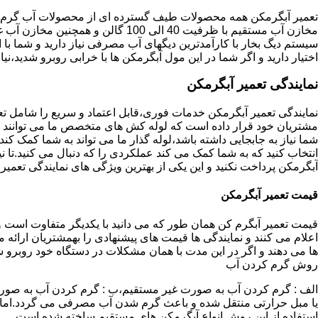
تعمیر آبگرمکن همه محصولات طیف گسترده ای از محصولات آب گرم ار
مخازن آب مستقیم با ظرفیت 40 الی 100 گا
اختیار دارید و اگر شما در این مول آبگرمکن ها با خرابی روبرو شدید،نیا
نمایندگی تعمیر آبگرمکن
نمایندگی تعمیر آبگرمکن خدمات فوری،قابل اعتماد و سریع را شامل ت
مشتریان خود قرار داده است که لوله کش های متخصص ما می توانند مدل
شما نیاز به جابجایی داشته باشد،لوله گذار ما می تواند به شما کمک 
انتخاب کنید که به شما کمک می کند عملکردی را که دنبال می کنید.تا نیا
آبگرمکن پرداخت نکنید و این یکی از بهترین ویژگی های نمایندگی تعمی
قیمت تعمیر آبگرمکن
قیمت تعمیر آبگرم کن همان طور که می دانید با یکدیگر متفاوت است و 
اعلام می کنند و نمایندگی ها قیمت های پیشنهادی را بهمشتریان ارائه 
ها می دهند و اگر در این مدت با همان مشکلات در دستگاه خود روبرو ش
روش گرم کردن آب
الف : گرم کردن آب به صورت غیر مستقیم،ب : گرم کردن آب به صورت
یا مبل حرارتی منتقل شده و باعث گرم شدن آب مصرفی می گردد.اماد
استفاده از این روش انواع آبگرمکن های مستقیم ساخته شده است.