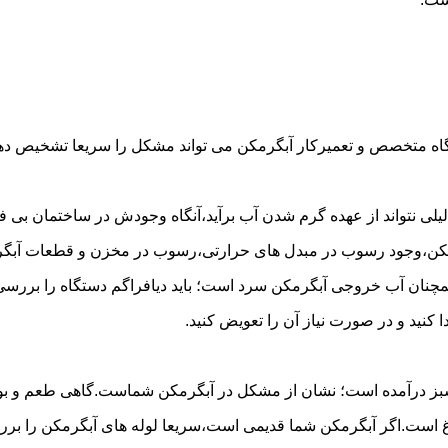
گاه متخصص و تعمیرکار آبگرمکن می تواند مشکل را سریعا تشخیص دهد 
لی نتواند از عهده گرم شدن آب برآید،آنگاه وجودش در ساختمان بی فای
مکن،وجود رسوب در مبدل های حرارتی،رسوب در مخزن و قطعات آبگرم
مچنان آب خروجی آبگرمکن سرد است؛ باید دیافراگم دستگاه را بررسی 
کنید و در صورت نیاز آن را تعویض کنید.
 سبز درآمده است؛ نشان از مشکل در آبگرمکن شماست.گاهی طعم و بوی 
ست.اگر آبگرمکن شما قدیمی است،سریعا لوله های آبگرمکن را بررسی