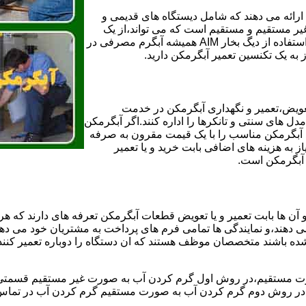
ائه می دهند که شامل دیستگاه های قدیمی و
لن و همچنین مخازن آب غیر مستقیم و مستقیم است که می تواند،از یک
سیستم دیگ بخار با کارآمدترین دیگهای آب مصرفی نیاز دارید و شما با استفاده از دیگ بخار AIM همیشه آبگرم مصرفی در
ز به یک تکنسین تعمیر آبگرمکن دارید.
عویض،تعمیر و نگهداری آبگرمکن در خدمت
 های سنتی و تانکرها را اداره کنند.اگر آبگرمکن
کند آبگرمکن مناسب را با یک قیمت مقرون به صرفه
ز به هزینه های اضافی بابت خرید و یا تعمیر
ر آبگرمکن است.
آن ها بابت تعمیر و یا تعویض قطعات آبگرمکن تعرفه های دارند که هر 
می دهند،و نمایندگی ها تمامی فرم های پرداخت به مشتریان خود می دهند
ده باشند متخصصان موظف هستند که ان دستگاه را دوباره تعمیر کنند و
 مستقیم،در روش اول گرم کردن آب به صورت غیر مستقیم قسمتی از 
ر روش دوم گرم کردن آب به صورت مستقیم گرم کردن آب در تماس مس