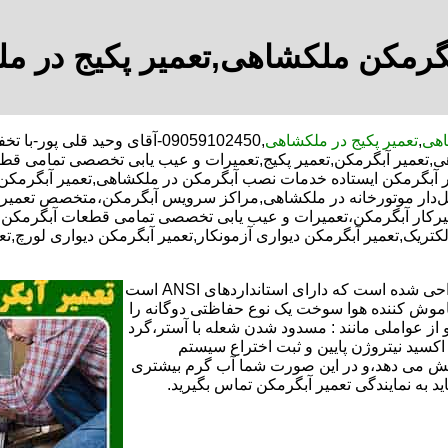
بگرمکن ملکشاهی,تعمیر پکیج در م
اهی
,
تعمیر پکیج در ملکشاهی
,09059102450-آقای وحید قلی 
تعمیر آبگرمکن,تعمیر پکیج,تعمیرات و عیب یابی تخصصی تمامی قطعا
یر آبگرمکن ایستاده خدمات نصب آبگرمکن در ملکشاهی,تعمیر آبگرمکن ا
ل‌دار موتورخانه در ملکشاهی,مراکز سرویس آبگرمکن،متخصص تعمیر آ
رکار آبگرمکن،تعمیرات و عیب یابی تخصصی تمامی قطعات آبگرمکن با 
الکتریک,تعمیر آبگرمکن دیواری آزمونکار,تعمیر آبگرمکن دیواری لورچ,ت
تعمیر آبگرمکن گازی،آبگرمکن برقی یا آبگرمکن ایستاده ​ آبگرمکن طراحی شده است که دارای استانداردهای ANSI است
خاموش کننده هوا سوخت یک نوع حفاظتی دوگانه را
 از عواملی مانند : مسدود شدن شعله با آستر،گرد
می کندو با طراحی NOX و با استفاده از اکسید نیتروژن پایین و ثبت اختراع سیستم
ا کاهش می دهد،و در این صورت شما آب گرم بیشتری
اید به نمایندگی تعمیر آبگرمکن تماس بگیرید.