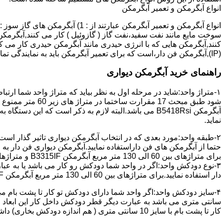
انواع آبگرمکن و تعمیر آبگرمکن
سوخت مایع مانند نفت سفید،نفت گاز ( گازوئیل ) کار می کنند,آبگرمکن 
(IP),آبگرمکن فن دار،است که برای تعمیر آبگرمکن باید به نمایندگی تماس حاصل فرمایید.
راهنمای خرید آبگرمکن دیواری
۱-متراژ واحد:شاید در مرحله اول به نظر بیاید که متراژ واحد شما ارت
آبگرمکن B5418Rsi می باشد.البته لازم به ذکر است که 
نماید.
حتما از آبگرمکن های فن داراستفاده نمایید.آبگرمکن دیواری فن دار 
برای متراژهای بین 60 الی 130 متر مربع آبگرمکن B3315IF و متراژهای بالای 130 متر مربع آبگرمکن B3318IF مناسب می باشد.
۳-نوع دودکش واحد:اگر در واحد شما دودکش رو کار می باشد یا به عبا
دار استفاده نمایید.برای متراژهای بین 60 الی 130 متر مربع آبگرمکن B3315IF و متراژهای بالای 130 متر مربع آبگرمکن B3318IF مناسب می باشد.
کار تا پشت بام با سایز 10 سانتی متری ( هم اندازه دودکش بخاری) داشته باشد تنها می توانید از آبگرمکن BX114 استفاده نمایید.