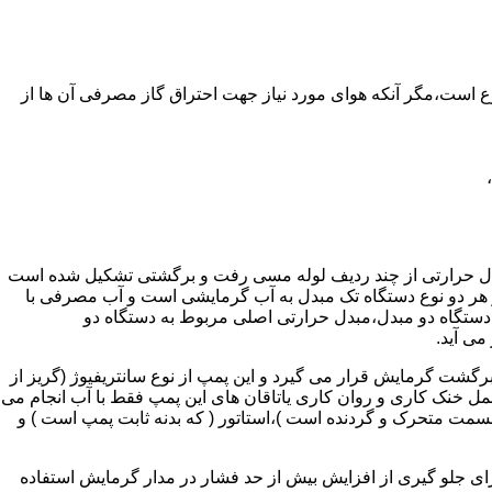
ر واحدهای مسکونی و غیر مسکونی که مسحت آن ها کمتر از 60 متر مربع باشد ممنوع است،مگر آنکه هوای مورد نیاز جهت احتراق گاز مصرفی آن ها از
دل حرارتی از چند ردیف لوله مسی رفت و برگشتی تشکیل شده است
ر هر دو نوع دستگاه تک مبدل به آب گرمایشی است و آب مصرفی با
ه دستگاه دو مبدل،مبدل حرارتی اصلی مربوط به دستگاه دو
می آید.
گشت گرمایش قرار می گیرد و این پمپ از نوع سانتریفیوژ (گریز از
 باشد،عمل خنک کاری و روان کاری یاتاقان های این پمپ فقط با آب انجام می
 قسمت متحرک و گردنده است )،استاتور ( که بدنه ثابت پمپ است ) و
رای جلو گیری از افزایش بیش از حد فشار در مدار گرمایش استفاده