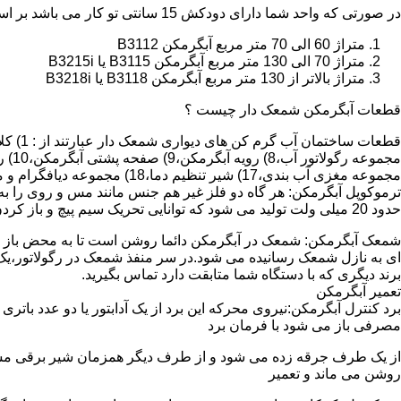
در صورتی که واحد شما دارای دودکش 15 سانتی تو کار می باشد بر اساس متراژ می توانید دستگاه های زیر را انتخاب نمایید:
متراژ 60 الی 70 متر مربع آبگرمکن B3112
متراژ 70 الی 130 متر مربع آبگرمکن B3115 یا B3215i
متراژ بالاتر از 130 متر مربع آبگرمکن B3118 یا B3218i
قطعات آبگرمکن شمعک دار چیست ؟
مجموعه مغزی آب بندی،17) شیر تنظیم دما،18) مجموعه دیافگرام و میل سوپاپ آب 19) ترموکوپل و … که ما برای تعمیر آبگرمکن باید به نمایندگی های مجاز همان برند تماس حاصل فرمایید.
ترموکوپل آبگرمکن: هر گاه دو فلز غیر هم جنس مانند مس و روی را به
حدود 20 میلی ولت تولید می شود که توانایی تحریک سیم پیچ و باز کردن شیر مغناطیسی وسایل گاز سوز را در مدت 20 ثانیه دارد.
شمعک آبگرمکن: شمعک در آبگرمکن دائما روشن است تا به محض باز شد
ای به نازل شمعک رسانیده می شود.در سر منفذ شمعک در رگولاتور،یک ص
برند دیگری که با دستگاه شما متابقت دارد تماس بگیرید.
تعمیر آبگرمکن
مصرفی باز می شود با فرمان برد
از یک طرف جرقه زده می شود و از طرف دیگر همزمان شیر برقی مسیر گ
روشن می ماند و تعمیر