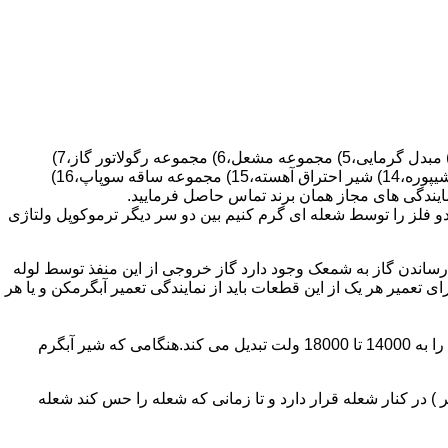
قطعات ساختمان آب گرم کن های دیواری شمعک دار عبارتند از : 1) کلاهک تعدیل،2) کلاهک تعدیل جریان دودکش،3) صفحه پشتی آبگرمکن،4) مبدل گرمایی،5) مجموعه مشعل،6) مجموعه رگولاتور گاز،7)
مجموعه رگولاتور آب،8) رویه آبگرمکن،9) صفحه پشتی آبگرمکن،10) رگولاتور آب در آبگرمکن های شمعک دار،11) بدنه،12) قاب برنجی،13) شیپوره،14) شیر احتراق آهسته،15) مجموعه ساقه سوپاپ،16)
و فلز را توسط شعله ای گرم کنیم بین دو سر دیگر ترموکوپل ولتاژی
ساندن گاز به شمعک وجود دارد گاز خروجی از این منفذ توسط لوله
عمیر هر یک از این قطعات باید از نمایندگی تعمیر آبگرمکن و یا هر
برد کنترل آبگرمکن:نیروی محرکه این برد از یک آدابتور یا دو عدد باتری 1/5 ولت تامین می شود.برای ایجاد جرقه یک تراس افزاینده این 3 ولت را به 14000 تا 18000 ولت تبدیل می کند.هنگامی که شیر آبگرم
در کنار شعله قرار دارد و تا زمانی که شعله را حس کند شعله