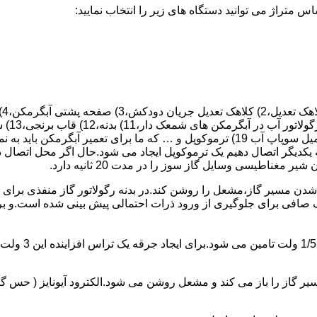
 یکدیگر اتصال دهیم یک ترموکوپل ایجاد می شود.حال اگر محل اتصال د
ن مسیر گاز،مشعل را روشن کند.در بدنه رگولاتور گاز منفذی برای ر
افی برای جلوگیری از ورود ذرات احتمالی پیش بینی شده است.و برای ت
از را باز می کند و مشعل روشن می شود.الکترود آیونایز ( حس گر ) 