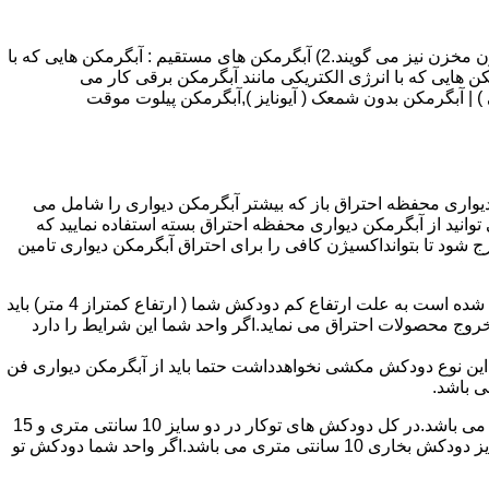
انواع آبگرمکن و تعمیر آبگرمکن عبارتند از : 1) آبگرمکن های گاز سوز : آب گرمکن های آنی دیواری,آبگرمکن های مخزن دار,آبگرمکن های بدون مخزن نیز می گویند.2) آبگرمکن های مستقیم : آبگرمکن هایی که با
ن هایی که با انرژی الکتریکی مانند آبگرمکن برقی کار می
 : آبگرمکن شمعک دار ( ترموکوپلی ) | آبگرمکن بدون شمعک ( آیونایز ),آبگرمکن پیلوت موقت
کن دیواری محفظه احتراق باز که بیشتر آبگرمکن دیواری را شامل می
 ممنوع می باشد.پس اگر متراژ واحدشما کمتر از 60 متر مربع می باشدتنها می توانید از آبگرمکن دیواری محفظه احتراق بسته استفاده نمایید که
ه خارج شود تا بتوانداکسیژن کافی را برای احتراق آبگرمکن دیواری تامین
۲-طبقه واحد:مورد بعدی که در انتخاب آبگرمکن دیواری تاثیر گذار است طبقه وقوع ساختمان است،اگر واحد شما در طبقه آخرساختمان واقع شده است به علت ارتفاع کم دودکش شما ( ارتفاع کمتراز 4 متر) باید
روج محصولات احتراق می نماید.اگر واحد شما این شرایط را دارد
ه این نوع دودکش مکشی نخواهدداشت حتما باید از آبگرمکن دیواری فن
۴-سایز دودکش واحد:اگر واحد شما دارای دودکش تو کار تا پشت بام می باشد سایز این دودکش تعیین کننده نوع آبگرمکن دیواری انتخابی شما می باشد.در کل دودکش های توکار در دو سایز 10 سانتی متری و 15
سانتی متری می باشد به عبارت دیگر قطر دودکش داخل کار این ابعاد می باشد.برای اینکه بهتر بتوانیم منظورمان را برسانیم دودکش های سایز دودکش بخاری 10 سانتی متری می باشد.اگر واحد شما دودکش تو