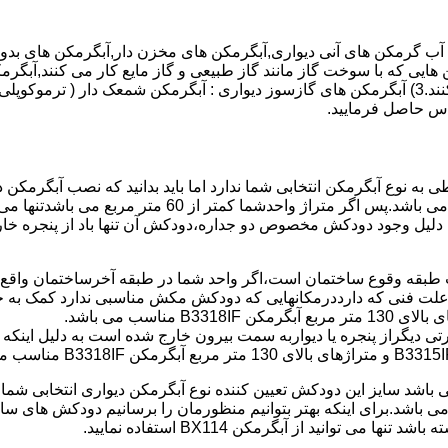
هایی که با سوخت گاز مانند گاز طبیعی و گاز مایع کار می کنند,آبگرمک
کنند,آبگرمکن هایی که با انرژی حیدری مانند آبگرمکن حیدری کار می کنند.3) آبگرمکن های گازسوز دیواری
باطی به نوع آبگرمکن انتخابی شما ندارد اما باید بدانید که نصب آبگرم
شود طبق مبحث 17 مقرارت ساختما در متراژ های زیر 60 متر
این دستگاه به دلیل وجود دودکش مخصوص دو جداره،دودکش آن تنها باد از پنجر
به علت فنی که دارددرمکانهایی که دودکش مکش مناسبی ندارد کمک به خ
رتی دیگراز پنجره یا دیواربه سمت بیرون خارج شده است به دلیل اینک