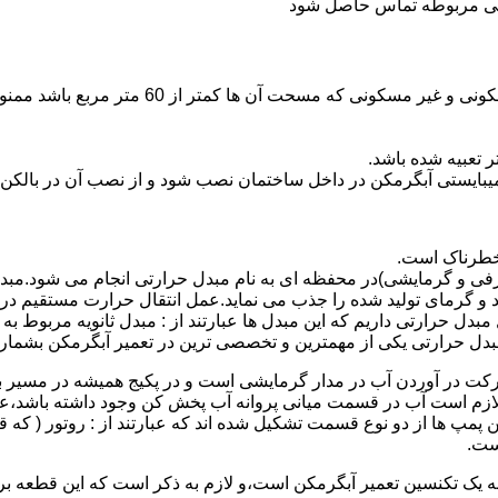
ندگی مربوطه تماس حاصل شود
نصب وسایل گاز سوز پر مصرف مانند آبگرمکن د
یبایستی آبگرمکن در داخل ساختمان نصب شود و از نصب آن در بالکن،
 خطرناک است.
فی و گرمایشی)در محفظه ای به نام مبدل حرارتی انجام می شود.مب
د و گرمای تولید شده را جذب می نماید.عمل انتقال حرارت مستقیم د
دل حرارتی داریم که این مبدل ها عبارتند از : مبدل ثانویه مربوط ب
دل حرارتی یکی از مهمترین و تخصصی ترین در تعمیر آبگرمکن بشمار 
کت در آوردن آب در مدار گرمایشی است و در پکیج همیشه در مسیر بر
ملکرداین نوع پمپ لازم است آب در قسمت میانی پروانه آب پخش کن وجود داشته
 پمپ ها از دو نوع قسمت تشکیل شده اند که عبارتند از : روتور ( که
ست.
 به یک تکنسین تعمیر آبگرمکن است،و لازم به ذکر است که این قطعه ب