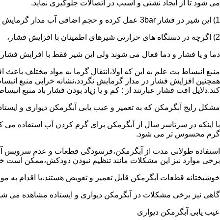
می شود تا از ایجاد نشتی و آسیب در اتصالات جلوگیری نماید.
1) این شیر در فشار 3bar عمل کرده و حجم اضافی آب مدار گرمایش را تخلیه می کند.
2) اگرچه در دستگاه های حرارتی شیرهای اطمینان با افزایش فشار،
دما و یا فشار و دما فعال می شوند ولی این شیر فقط با افزایش فشار
منبع انبساط بت علم به این که اولا،انتقال گرما به مواد مختلف باعث
همچنین افزایش فشار در مدار گرمایش نگردد،نشانه خرابی منبع انبساط
کند.دلایل افت فشار عبارتند از : کم و یا زیاد بودن فشار باد منبع انب
مشکل رایج آبگرمکن که به تعمیر و عیب یابی آبگرمکن دیواری و ایستاده 
با اینکه در سرتاسر سال از آبگرمکن برای گرم کردن آب استفاده می ک
گرم محسوس تر می شود.
استفاده طولانی مدت از آبگرمکن،فرسودگی قطعات و عدم سرویس آبگ
برخی موارد نیز این مشکلات مانند تنظیم نبودن دودکش،ممکن است خ
خوشبختانه قطعات آبگرمکن قابل تعمیر و تعویض هستند.با اقدام به م
گاهی نیز برخی مشکلات در آبگرمکن دیواری و ایستاده مشاهده می شو
عیب یابی آبگرمکن دیواری