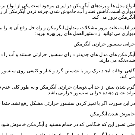
انواع مدل ها و برندهای آبگرمکن در ایران موجود است.یکی از انواع بر
دیواری،است.کاهش فشار آب،خاموش شدن،جرقه نزدن آبگرمکن از رایج
آبگرمکن بروز می کند.
در ادامه،علت بروز مشکلات متداول آبگرمکن و راه حل رفع آن ها را ب
دیواری می توانید از دستورالعمل های زیر بهره ببرید:
خرابی سنسور حرارتی آبگرمکن
آبگرمکن های مدل های جدیدتر دارای سنسور حرارتی هستند و آب را د
شده،نگه می دارند.
گاهی اوقات ایجاد ترک ریز یا نشستن گرد و غبار و کثیفی روی سنسور ح
می کند.
گرم شدن بیش از حد آب،نوسان حرارتی آبگرمکن و به طور کلی عدم 
تواند نشان دهنده خرابی سنسور حرارتی باشد.
در این صورت اگر با تمیز کردن سنسور حرارتی مشکل رفع نشد،حتما ب
خاموش شدن آبگرمکن
حتی تصور این که هنگامی که در حمام هستید و آبگرمکن خاموش شو
خاموش شدن آبگرمکن دیواری با یکی از علت های زیر بسیار محتمل ا