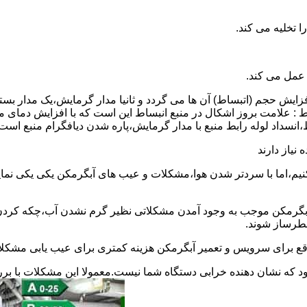
 عمل می کند.
 افزایش حجم (اتبساط) آن ها می گردد و ثانیا مدار گرمایش،یک مدار ب
 : علامت بروز اشکال در منبع انبساط این است که با افزایش دمای م
ساط،انسداد لوله رابط منبع با مدار گرمایش،پاره شدن دیافگرام منبع است
نیاز دارند
نیم،اما با سردتر شدن هوا،مشکلات و عیب های آبگرمکن یکی یکی نمای
رمکن موجب به وجود آمدن مشکلاتی نظیر گرم نشدن آب،چکه کردن آ
طرساز شوند.
وقع برای سرویس و تعمیر آبگرمکن هزینه کمتری برای عیب یابی مشکلا
د که نشان دهنده خرابی دستگاه شما نیست.معمولا این مشکلات با ب