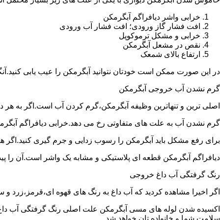
خرابی واشر دیافراگم آبگرمکن
افت فشار گاز ورودی؛ افت فشار آب ورودی
خرابی و مشکل ترموکوپل
نقص در مشعل آبگرمکن
ارتفاع بالای شمعک
در این صورت ممکن است خودتان نتوانید آبگرمکن را عیب یابی کنید.آن
گرم نشدن آب خروجی آبگرمکن
اصلی ترین و تنهاترین وظیفه آبگرمکن،گرم کردن آب است.اگر به هر دلی
گرم نشدن آب به علت های متفاوتی رخ می دهد.خرابی دیافراگم آبگر
برای رفع مشکل باید آبگرمکن را رسوب زدایی و جرم گیری کنید.اگر ه
دیافراگم آبگرمکن قطعه ای پلاستیکی و مشابه یک واشر است.آن را پیدا 
رنگ گرفتگی آب داغ خروجی
اگر اخیرا مشاهده کردید که آب داغ به رنگ های قهوه ای،قرمز،زرد و
اکسیده شدن لوله های مسی آبگرمکن علت اصلی رنگ گرفتگی آب داغ ا
سلامت شما و خانواده تان خواهد شد.