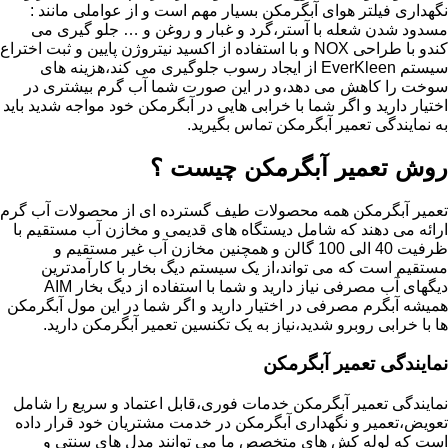
نگهداری فیلتر هوای آبگرمکن بسیار مهم است و از عواملی مانند :
مسدود شدن شعله با آستر،گرد و غبار و روغن و … جلو گیری می
کندو با طراحی NOX و با استفاده از اکسید نیتروژن پایین و ثبت اختراع
سیستم EverKleen از ایجاد رسوب جلوگیری می کند،هزینه های
سوخت را کاهش می دهد،و در این صورت شما آب گرم بیشتری در
اختیار دارید و اگر شما با خرابی هایی در آبگرمکن خود مواجه شدید باید
به نمایندگی تعمیر آبگرمکن تماس بگیرید.
روش تعمیر آبگرمکن چیست ؟
تعمیر آبگرمکن همه محصولات طیف گسترده ای از محصولات آب گرم
ارائه می دهند که شامل دیستگاه های قدیمی و مخازن آب مستقیم با
ظرفیت 40 الی 100 گالن و همچنین مخازن آب غیر مستقیم و
مستقیم است که می تواند،از یک سیستم دیگ بخار با کارآمدترین
دیگهای آب مصرفی نیاز دارید و شما با استفاده از دیگ بخار AIM
همیشه آبگرم مصرفی در اختیار دارید و اگر شما در این مول آبگرمکن
ها با خرابی روبرو شدید،نیاز به یک تکنسین تعمیر آبگرمکن دارید.
نمایندگی تعمیر آبگرمکن
نمایندگی تعمیر آبگرمکن خدمات فوری،قابل اعتماد و سریع را شامل
تعویض،تعمیر و نگهداری آبگرمکن در خدمت مشتریان خود قرار داده
است که لوله کش های متخصص ما می توانند مدل های سنتی و