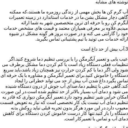
نوشته های مشابه
آب گرم کن ها بخش مهمی از زندگی روزمره ما هستند،که ممکنه
گاهی دچار مشکل بشن.ما در خدمات استاندارد در زمینه تعمیرات
آبگرم کن رو با حرفه ای ترین متخصصین شهر به شما ارائه
میدیم.علاوه بر معرفی همیاران معتمد و قیمت های مشخص خدمات
خود را گارانتی می کنه و در صورت بروز هر گونه مشکل در شیوه
ارائه خدمات می تونید با تیم پشتیبانی تماس بگیرید.
3.آب بیش از حد داغ است
عیب یابی و تعمیر آبگرمگن را با بررسی تنظیم دما شروع کنید.اگر
تنظیمات فعلی دستگاه زیاد است با کم کردن دما مشکل برطرف می
شود ولی اگر دما با کم کردن حرارت نیز همچنان زیاد باشد،باید سریع
دستگاه را خاموش کنید.برای تعمیر آبگرمکن و مشاوره با یک حرفه ای
تماس بگیرد.داغ شدن آب بیش از حد می تواند خطراتی را ایجاد
کند.گاهی حتی با تنظیم دما،صدای آب جوش از درون دستگاه شنیده
می شود و دمای آب بسیار بالاتر از حد تنظیم شده است.در این صورت
امکان خرابی شیر تنظیم وجود دارد.تعمیر آبگرمکن دیواری که قادر به
تنظیم دمای آب نیست یک کار تخصصی است که نیاز به تعویض قسمت
معیوب دارد.در این مورد هرگز بدون تجربه قبلی نباید روکش بدنه
دستگاه را باز کنید.تنها کار درست خاموش کردن دستگاه برای کاهش
دمای آب و تماس با تعمیرکار است.