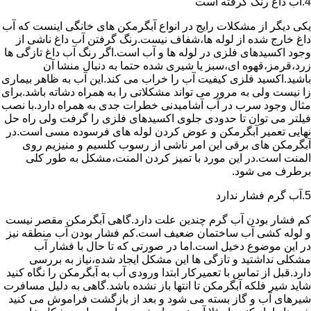
4.آب داغ رنگ گرفته است
یکی دیگر از مشکلات رایج در انواع آبگرمکن های خانگی اینست که آب
داغ خارج شده از لوله ها،شفاف نیست.رنگ گرفتن آب داغ ناشی از
وجود اکسیدهای فلزی در لوله ها و آب است.اگر رنگ آب داغ تازگی ها
زرد،قرمز،قهوه ای،سبز یا شیری شده حتما به دنبال منشا آن
باشید.اکسید فلزی کیفیت آب را خراب می کند.این آب به ظاهر بیماری
زا نیست ولی به مرور می تواند مشکلاتی را به همراه دشاته باشد.برای
مثال وجود سرب در آب آشامیدنی خطرات جدی به همراه دارد.با نصب
فیلتر می توان تا حدودی جلوی اکسیدهای فلزی را گرفت ولی راه حل
نهایی تعمیر آبگرمکن و عوض کردن لوله های فرسوده مسی است.در
آبگرمکن های برقی این امر ناشی از رسوب کلسیم و منیزیم روی
المنت است.در این مورد با تمیز کردن المنت،مشکل به طور کلی
برطرف می شود.
5.آب گرم فشار ندارد
کم فشار بودن آب گرم چندین علت دارد.گاهی آبگرمکن مقصر نیست
و لوله کشی آب ساختمان ضعیف است.کم فشار بودن آب منطقه نیز
در این موضوع دخیل است.اما در صورتی که تا حال با فشار آب
مشکلی نداشتید و تازگی ها این مشکل ایجاد شده،نیاز به بررسی
دارد.قبل از تماس با تعمیرکار ابتدا ورودی آب به آبگرمکن را نگاه کنید
شاید شیر فلکه آبگرمکن تا انتها باز نشده باشد.گاهی به دلیل مسافرت
شیرهای آب و گاز بسته می شود و بعد از بازگشت فراموش می کنید