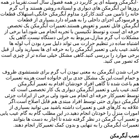
۰آبگرمکن وسیله ای پر کاربرد در همه فصول سال است.تقریبا در همه
روزها این آبگرمکن های دیواری و ایستاده،روشن هستند و آب گرم
خانه را تامین می کنند.کارکرد مداوم آبگرمکن خانگی،استهلاک قطعات
و فرسودگی اجزای داخلی را به همراه دارد.بسیاری از قطعات
آبگرمکن قابل تعمیر و تعویض هستند.تعمیرات آبگرمکن یک تخصص
حرفه ای است و توسط تکنیسین با تجربه انجام می شود.اما برخی از
مشکلات آب گرم منازل،مربوط به خرابی دستگاه نیست.گاهی یک
اشتباه ساده در تنظیم حرارت می تواند دلیل سرد بودن آب لوله ها
باشد.عیب یابی و تعمیر آبگرمکن را به حرفه ای ها بسپارید ولی از قبل
برخی موارد را بررسی کنید.گاهی مشکل خیلی ساده تر از چیزی است
که تصور می کنید.
خراب شدن آبگرمکن به معنی نبودن آب گرم برای شستشوی ظروف
و حمام است.این یک مشکل جدی برای خانواده است هزینه تعمیرات
هم باعث شده تا گاهی افراد خودشان اقدام به تعمیر آبگرمکن
کنند.عیب یابی و تعمیر آبگرمکن دیواری یک کار تخصصی است که
توسط تعمیرکار حرفه ای انجام می شود ولی برخی از ایرادات جزئی
آبگرمکن دیواری حتی توسط افراد مبتدی هم قابل اصلاح است.اگر
علاقه به کارهای فنی و تعمیرات داشته باشید می توانید بسیاری از
امورات منزل را خودتان انجام دهید.در این مطلب گام به گام عیب یابی
و تعمیر آب گرمکن در نظر گرفته شده تا آچار به دست ها بتوانند
تعمیرات آبگرمکن را به تنهایی و بدون کمک تعمیرکار انجام دهند.
نصب آبگرمکن