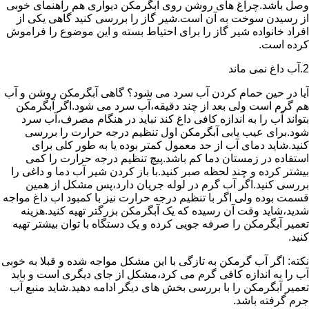
وصل باشد.چراغ های روشن روی آبگرمکن دیواری هم راهنمای خوبی
از رسیدن سوخت به آن است.شیر گاز را بررسی کنید گاهی یکی از
افراد خانواده شیر گاز را برای احتیاط بسته و این موضوع را فراموش
کرده است.
2.آب داغ نمی ماند
آیا در حین حمام کردن آب سرد می شود؟ گاهی آبگرمکن روشن و آب
هم گرم است ولی بعد از چند دقیقه،آب سرد می شود.اگر آبگرمکن
بتواند آب را به اندازه کافی داغ کند نباید در هنگام مصرف،آب سرد
شود.برای عیب یابی آبگرمکن اول تنظیم درجه حرارت را بررسی
کنید.شاید دمای آب از حد معمول کمتر بوده یا به طور کلی برای
استفاده در زمستان دما کم باشد.پیچ تنظیم درجه حرارت را کمی
بیشتر کرده و چند لحظه صبر کنید.با باز کردن شیر آب دما و داغی را
بررسی کنید.اگر آب گرم در لوله جریان دارد،پس مشکل از همین
قسمت بوده ولی اگر با تنظیم درجه حرارت نیز با کمبود اب داغ مواجه
شدید،شاید وقت آن رسیده که یک آبگرمکن بزرگتر تهیه کنید.هزینه
تعمیر آبگرمکن را صرفه جویی کرده و یک دستگاه با توان بیشتر تهیه
کنید.
نکته: اگر آب گرمکن به تازگی با این مشکل مواجه شده و قبلا به خوبی
آب را به اندازه کافی گرم می کرد،مشکل از جای دیگری است و باید
تعمیر آبگرمکن را با بررسی بخش های دیگر ادامه دهید.شاید منبع آب
جرم گرفته باشد.