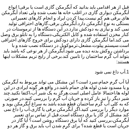
قبل از هر اقدامی باید بدانید که آبگرمکن گازی است یا برقی! انواع
آبگرمکن دیواری گازی در اغلب خانه ها نصب شده ولی تعداد آبگرمکن
های برقی هم کم نیست.پیدا کردن ایراد و انجام کارهای تعمیراتی
بستگی به نوع آبگرمکن دارد.آبگرمکن برقی،گازهای احتراقی تولید
نمی کند و نیازی به دودکش ندارد.در این دستگاه ها از ترموستات در
کنار مخزن استفاده شده و کابل الکتریکی،دستگاه را به تابلو برق وصل
می کند.اما آبگرمکن گازی دارای دودکش برای خروج گازهای احتراقی
است.سیستم پیلوت،مشعل،ترموکوبل در دستگاه نصب شده و با
برداشتن روکش بدنه دیده می شود.آبگرمکن از هر نوعی که باشد باید
بتواند آب گرم ساختمان را تامین کند.برخی از رایج تریم مشکلات اینها
هستند:
1.آب داغ نمی شود
آیا آب گرم حمام،سرد است؟ این مشکل می تواند مربوط به آبگرمکن
و یا مسدود شدن لوله های حمام باشد.در واقع هر گونه ایرادی در این
لوله ها،احتمالا عامل اصلی است.هرگز به یک شیر آب،اکتفا نکنید.چند
شیر دیگر را نیز باز کرده و جریان آب گرم را بررسی کنید.در صورتی
که به کلی آب گرم ساختمان قطع شده باشد به سراغ آبگرمکن بوید و
موارد دیگر را بررسی کنید.اگر آبگرمکن برقی یا گازی،آب را داغ نمی
کند مشکل از گاز یا برق دستگاه است.قبل از تماس برای تعمیر
آبگرمکن،بررسی کنید که آیا برق دستگاه روشن است؟ آیا گاز در
جریان است یا قطع شده؟ برای گرم شدن آب باید برق و گاز هر دو