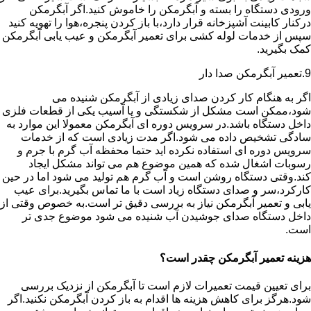
ورودی دستگاه را بسته و آبگرمکن را خاموش کنید.اگر آبگرمکن
درکنار کابینت آشپزخانه قرار دارد،با باز کردن پنجره،هوا را تهویه کنید
سپس از خدمات لوله کشی برای تعمیر آبگرمکن و عیب یابی آبگرمکن
کمک بگیرید.
9.تعمیر آبگرمکن صدا دار
اگر به هنگام کار کردن صدای زیادی از آبگرمکن شنیده می
شود،ممکن است مشکل از شکستگی و یا آسیب یکی از قطعات فلزی
داخل دستگاه باشد.در سرویس دوره ای آبگرمکن معمولا این موارد به
سادگی تشخیص داده می شود.اگر مدت زیادی است که از خدمات
سرویس دوره ای استفاده نکرده اید حتما محفظه آب گرم با جرم و
رسوبات اشغال شده که همین موضوع هم می تواند مشکل ایجاد
کند.وقتی دستگاه روشن است و آب گرم هم تولید می شود اما در حین
کارکرد،سر و صدای دستگاه زیاد است با ما تماس بگیرید.برای عیب
یابی و تعمیر آبگرمکن نیاز به بررسی دقیق تر است.به خصوص وقتی از
داخل دستگاه صدای جوشیدن آب شنیده می شود موضوع جدی تر
است.
هزینه تعمیر آبگرمکن چقدر است؟
برای تعیین قیمت تعمیرات لازم است تا آبگرمکن از نزدیک بررسی
شود.هرگز برای کاهش هزینه ها اقدام به باز کردن آبگرمکن نکنید.اگر