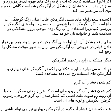
اگر اخیرا مشاهده کردید که آب داغ به رنگ های قهوه ای،قرمز،زرد و
سبز درآمده است؛ نشان از مشکل در آبگرمکن شماست.گاهی طعم و
بوی آب نیز تغییر می کند.
اکسیده شدن لوله های مسی آبگرمکن علت اصلی رنگ گرفتگی آب
داغ است.اگر آبگرمکن شما قدیمی است،سریعا لوله های آبگرمکن را
بررسی کنید.زیرا استفاده از آب زنگ زده،موجب بروز مشکلاتی در
سلامت شما و خانواده تان خواهد شد.
برای رفع مشکل آن باید لوله های آبگرمکن تعویض شوند.همچنین قرار
دادن فیلتر در خروجی آب آبگرمکن می توان به طور موقت مشکل را
رفع کند.
دیگر مشکلات رایج در تعمیر آبگرمکن
در ادامه می توانید سایر مشکلاتی را که در آبگرمکن های دیواری و
آبگرمکن های ایستاده رخ می دهد،مشاهده کنید:
کم شدن فشار آب گرم
کم شدن فشار آب گرم پدیده ای است که هر از مدتی ممکن است با
آن روبه رو شوید.علت اصلی کم فشار شدن آب گرم خروجی،رسوب
گرفتن آبگرمکن و لوله های آن است.
علت کم شدن فشار آب گرم در آبگرمکن دیواری نیز می تواند ناشی از