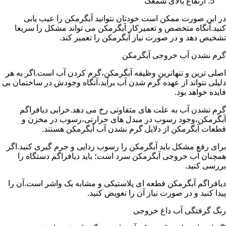
ارتفاع بالای شمعک
در این صورت ممکن است خودتان نتوانید آبگرمکن را عیب یابی
کنید.آنگاه متخصص و تعمیرکار آبگرمکن می تواند مشکل را سریعا
تشخیص دهد و در صورت نیاز آبگرمکن را تعمیر کند.
گرم نشدن آب خروجی آبگرمکن
اصلی ترین و تنهاترین وظیفه آبگرمکن،گرم کردن آب است.اگر به هر
دلیلی نتواند از عهده گرم شدن آب برآید،آنگاه وجودش در ساختمان بی
فایده خواهد بود.
گرم نشدن آب به علت های متفاوتی رخ می دهد.خرابی دیافراگم
آبگرمکن،وجود رسوب در مبدل های حرارتی،رسوب در مخزن و
قطعات آبگرمکن از دلایل گرم نشدن آب آبگرمکن هستند.
برای رفع مشکل باید آبگرمکن را رسوب زدایی و جرم گیری کنید.اگر
همچنان آب خروجی آبگرمکن سرد است؛ باید دیافراگم دستگاه را
بررسی کنید.
دیافراگم آبگرمکن قطعه ای پلاستیکی و مشابه یک واشر است.آن را
پیدا کنید و در صورت نیاز آن را تعویض کنید.
رنگ گرفتگی آب داغ خروجی