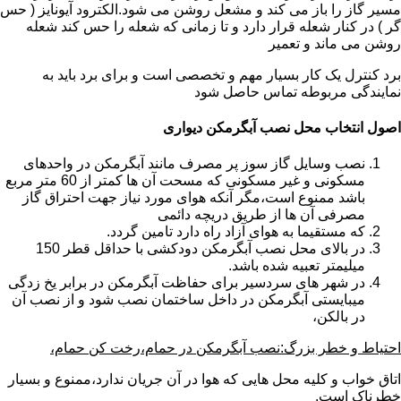
مسیر گاز را باز می کند و مشعل روشن می شود.الکترود آیونایز ( حس
گر ) در کنار شعله قرار دارد و تا زمانی که شعله را حس کند شعله
روشن می ماند و تعمیر
برد کنترل یک کار بسیار مهم و تخصصی است و برای برد باید به
نمایندگی مربوطه تماس حاصل شود
اصول انتخاب محل نصب آبگرمکن دیواری
نصب وسایل گاز سوز پر مصرف مانند آبگرمکن در واحدهای
مسکونی و غیر مسکونی که مسحت آن ها کمتر از 60 متر مربع
باشد ممنوع است،مگر آنکه هوای مورد نیاز جهت احتراق گاز
مصرفی آن ها از طریق دریچه دائمی
که مستقیما به هوای آزاد راه دارد تامین گردد.
در بالای محل نصب آبگرمکن دودکشی با حداقل قطر 150
میلیمتر تعبیه شده باشد.
در شهر های سردسیر برای حفاظت آبگرمکن در برابر یخ زدگی
میبایستی آبگرمکن در داخل ساختمان نصب شود و از نصب آن
در بالکن،
احتیاط و خطر بزرگ:نصب آبگرمکن در حمام،رخت کن حمام،
اتاق خواب و کلیه محل هایی که هوا در آن جریان ندارد،ممنوع و بسیار
خطرناک است.