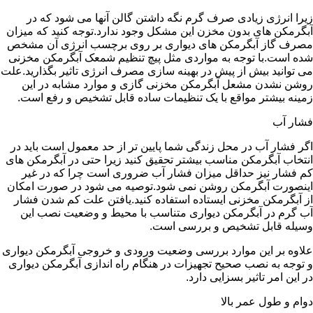
زیرا انرژی زیادی صرف گرم نگه داشتن گالن آنها می شود که در
آبگرمکن های بدون مخزن این مشکل وجود ندارد.توجه کنید که میزان
مصرف گاز آبگرمکن های دیواری بر روی برچسب انرژی آن مشخص
شده است.با توجه به مواردی مثل پیچ تنظیم شمعک آبگرمکن مخزنی
می توانید بیش از پیش در بهینه سازی مصرف انرژی تاثیر بگذارید.علت
روشن نشدن مشعل آبگرمکن مخزنی گازی و موارد مشابه در این
زمینه بیشتر مواقع با یک تنظیمات ساده قابل تشخیص و رفع است.
فشار آب
اگر فشار آب در محل زندگی شما پایین تر از حد معمول است باید در
انتخاب آبگرمکن مناسب بیشتر تحقیق کنید زیرا حتی در آبگرمکن های
کم فشار نیز حداقل میزان فشار آب ضروری است چرا که در غیر
اینصورت آبگرمکن روشن نمی شود.توصیه می شود در صورت امکان
از آبگرمکن مخزنی ایستاده استفاده کنید.یافتن علت کم شدن فشار
آب گرم در آبگرمکن دیواری متناسب با محیط و وضعیت نصب این
وسیله قابل تشخیص و بررسی است.
علاوه بر این موارد بررسی وضعیت ورودی و خروجی آبگرمکن دیواری
و توجه به نصب صحیح تجهیزات در هنگام راه اندازی آبگرمکن دیواری
در این امر تاثیر بسزایی دارد.
دوام و طول عمر بالا