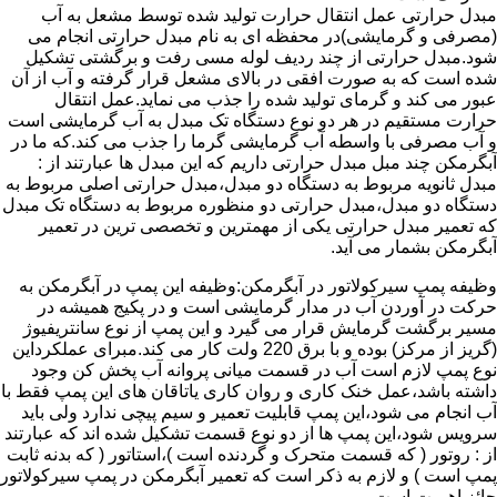
مبدل حرارتی عمل انتقال حرارت تولید شده توسط مشعل به آب
(مصرفی و گرمایشی)در محفظه ای به نام مبدل حرارتی انجام می
شود.مبدل حرارتی از چند ردیف لوله مسی رفت و برگشتی تشکیل
شده است که به صورت افقی در بالای مشعل قرار گرفته و آب از آن
عبور می کند و گرمای تولید شده را جذب می نماید.عمل انتقال
حرارت مستقیم در هر دو نوع دستگاه تک مبدل به آب گرمایشی است
و آب مصرفی با واسطه آب گرمایشی گرما را جذب می کند.که ما در
آبگرمکن چند مبل مبدل حرارتی داریم که این مبدل ها عبارتند از :
مبدل ثانویه مربوط به دستگاه دو مبدل،مبدل حرارتی اصلی مربوط به
دستگاه دو مبدل،مبدل حرارتی دو منظوره مربوط به دستگاه تک مبدل
که تعمیر مبدل حرارتی یکی از مهمترین و تخصصی ترین در تعمیر
آبگرمکن بشمار می آید.
وظیفه پمپ سیرکولاتور در آبگرمکن:وظیفه این پمپ در آبگرمکن به
حرکت در آوردن آب در مدار گرمایشی است و در پکیج همیشه در
مسیر برگشت گرمایش قرار می گیرد و این پمپ از نوع سانتریفیوژ
(گریز از مرکز) بوده و با برق 220 ولت کار می کند.مبرای عملکرداین
نوع پمپ لازم است آب در قسمت میانی پروانه آب پخش کن وجود
داشته باشد،عمل خنک کاری و روان کاری یاتاقان های این پمپ فقط با
آب انجام می شود،این پمپ قابلیت تعمیر و سیم پیچی ندارد ولی باید
سرویس شود،این پمپ ها از دو نوع قسمت تشکیل شده اند که عبارتند
از : روتور ( که قسمت متحرک و گردنده است )،استاتور ( که بدنه ثابت
پمپ است ) و لازم به ذکر است که تعمیر آبگرمکن در پمپ سیرکولاتور
حائز اهمیت است.