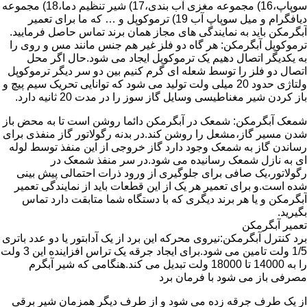
سوپاپ،16) مجموعه مغزی آب بندی،17) شیر تنظیم دما،18) مجموعه
دیافگرام و میل سوپاپ آب 19) ترموکوپل و … که ما برای تعمیر
آبگرمکن باید به نمایندگی های مجاز همان برند تماس حاصل فرمایید.
ترموکوپل آبگرمکن: هر گاه دو فلز غیر هم جنس مانند مس و روی را
به یکدیگر اتصال دهیم یک ترموکوپل ایجاد می شود.حال اگر محل
اتصال دو فلز را توسط شعله ای گرم کنیم بین دو سر دیگر ترموکوپل
ولتاژی حدود 20 میلی ولت تولید می شود که توانایی تحریک سیم پیچ و
باز کردن شیر مغناطیسی وسایل گاز سوز را در مدت 20 ثانیه دارد.
شمعک آبگرمکن: شمعک در آبگرمکن دائما روشن است تا به محض باز
شدن مسیر گاز،مشعل را روشن کند.در بدنه رگولاتور گاز منفذی برای
رساندن گاز به شمعک وجود دارد گاز خروجی از این منفذ توسط لوله
ای به نازل شمعک رسانیده می شود.در سر منفذ شمعک در
رگولاتور،یک صافی برای جلوگیری از ورود ذرات احتمالی پیش بینی
شده است.و برای تعمیر هر یک از این قطعات باید از نمایندگی تعمیر
آبگرمکن و یا هر برند دیگری که با دستگاه شما متابقت دارد تماس
بگیرید.
تعمیر آبگرمکن
برد کنترل آبگرمکن:نیروی محرکه این برد از یک آدابتور یا دو عدد باتری
1/5 ولت تامین می شود.برای ایجاد جرقه یک تراس افزاینده این 3 ولت
را به 14000 تا 18000 ولت تبدیل می کند.هنگامی که شیر آبگرم
مصرفی باز می شود با فرمان برد
از یک طرف جرقه زده می شود و از طرف دیگر همزمان شیر برقی