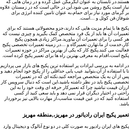
هستند.در تابستان به عنوان آبگرمکن عمل کرده و در زمان هایی که
نیاز است پکیج روشن می شود.این در حالی است که در زمستان علاوه
بر گرمای مورد نیاز برای حمام،به عنوان تامین کننده انرژی برای
شوفاژ،فن کوئل و …است.
پکیج ها با تمام مزیت هایی که دارند،جزو محصولاتی هستند که برای
تعمیرات آن ها باید از یک فرد متخصص کمک بگیرید و چیزی نیست که
هر کسی را برای تعمیرات آن بیاورید.مراکز زیادی همچون پکیج
کار،خدمت از ما،تهارن تعمیرگاه و …در زمینه تعمیرات تخصصی پکیج
فعالیت می کنند.پکیج کار که یکی از بهترین مراکز در حوزه تعمیرات
پکیج است،اقدام به معرفی بهترین راه ها برای تعمیر پکیج کرده است.
در ادامه به بررسی ایرادات پر استفاده ترین پکیج های بازار می پردازیم
تا با استفاده از آن،بتوانید عیب یابی حداقلی را از پکیج خود انجام دهید و
پس از آن به یک متخصص مراجعه کنید.نکته ای که در تعمیرات
تخصصی پکیج باید در نظر داشته باشید،این است که دنبال سرویس کار
ارزان قیمت نباشید چرا که تعمیرکار حرفه ای وقت خود را به این
راحتی در اختیار دیگران قرار نمی دهد و باید سعی کنید از کسی
استفاده کنید که در عین قیمت مناسب،از مهارت بالایی نیز برخوردار
باشد.
تعمیر پکیج ایران رادیاتور در مهریز،,منطقه مهریز
پکیج های ایران رادیور به صورت کلی در دو نوع آنالوگ و دیجیتال وارد