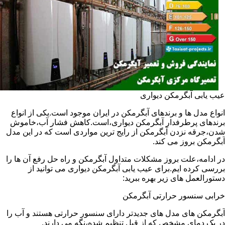
عیب یابی آبگرمکن دیواری
انواع مدل ها و برندهای آبگرمکن در ایران موجود است.یکی از انواع
برندهای پرطرفدار آبگرمکن دیواری،است.کاهش فشار آب،خاموش
شدن،جرقه نزدن آبگرمکن از رایج ترین مواردی است که در این مدل
آبگرمکن بروز می کند.
در ادامه،علت بروز مشکلات متداول آبگرمکن و راه حل رفع آن ها را
بررسی کرده ایم.برای عیب یابی آبگرمکن دیواری می توانید از
دستورالعمل های زیر بهره ببرید:
خرابی سنسور حرارتی آبگرمکن
آبگرمکن های مدل های جدیدتر دارای سنسور حرارتی هستند و آب را
در یک دمای مشخص که از قبل تنظیم شده،نگه می دارند.