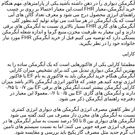
آبگرمکن دیواری را در ذهن داشته باشید.یکی از پارامترهای مهم هنگام
خرید آبگرمکن،معیار FHR است.این معیار احتمالا بر روی بر چسب
راهنمای انرژی محصول درج می شود و معرف تعداد گالن های آبی
است که یک آبگرمکن در هر ساعت می تواند تولید کند.بطور کلی
آبگرمکن های گازی FHR بسیار بالاتری نسبت به آبگرمکن های برقی
دارند و این معیار به ظرفیت مخزن،منبع گرما و اندازه شعله آبگرمکن
بستگی دارد که توصیه می کنیم قبل از خرید آبگرمکن FHR مورد نیاز
خانواده خود را در نظر بگیرید.
کارایی
مطمئنا کارایی یکی از فاکتورهایی است که یک آبگرمکن ساده را به
بهترین آبگرمکن دیواری تبدیل می کند.برای تشخیص میزان کارایی
آبگرمکن هنگام خرید آبگرمکن باید به فاکتوری به نام EF یا فاکتور
انرژی توجه کنید.هر چقدر که فاکتور انرژی آبگرمکن بالاتر باشد میزان
کارایی آبگرمکن بیشتر است.آبگرمکن های برقی EF بین ۰/۷ تا ۰/۹۵
دارند و آبگرمکن های گازی EF بین ۰/۵ تا ۰/۶.معمولا این معیار در
دفترچه راهنمای آبگرمکن ذکر می شود.
از نظر کاهش مصرف انرژی آبگرمکن های دیواری انرژی کمتری
نسبت به آبگرمکن های مخزن دار مصرف می کنند.گفته می شود
آبگرمکن های دیواری بین 8 تا 50 درصد نسبت به سایر آبگرمکن ها در
مصرف انرژی صرفه جویی می کنند; اما به نسبت سیستم های تامین
آب گرم جدید مثل مصرف گاز پکیج باید بررسی و مقایسه شود.