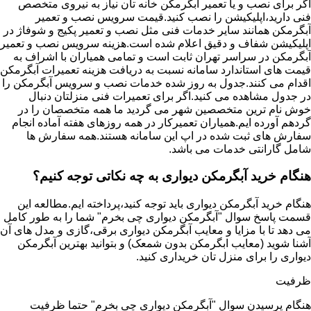
اگر برای نصب و یا تعمیر آبگرمکن خانه تان نیاز به نیروی متخصص
فنی دارید،اپلیکیشن را نصب کنید.قیمت سرویس نصب و تعمیر
آبگرمکن همانند سایر خدمات فنی مثل نصب و تعمیر پکیج و شوفاژ در
اپلیکیشن شفاف و دقیق اعلام شده است.هزینه سرویس نصب و تعمیر
آبگرمکن در سراسر تهران ثابت است و تمامی همیاران با اشراف به
قیمت های استاندارد سامانه نسبت به دریافت هزینه تعمیرات آبگرمکن
اقدام می کنند.جدول به روز شده خدمات نصب و سرویس آبگرمکن را
در جدول مشاهده می کنید.اگر برای تعمیرات فنی منزلتان دنبال
خوش نام ترین متخصصین شهر می گردید ما همه متخصصان را در
گردهم آورده ایم.همیاران تعمیرکار در همه روزهای هفته آماده انجام
سفارش های ثبت شده در اپ این سامانه هستند.همه سفارش ها
شامل گارانتی خدمات می باشد.
هنگام خرید آبگرمکن دیواری به چه نکاتی توجه کنیم؟
هنگام خرید آبگرمکن دیواری باید توجه کنید،پرداخته ایم.مطالعه این
قسمت پاسخ سوال "آبگرمکن دیواری چی بخرم" شما را به طور کامل
می دهد تا با مزایا و معایب آبگرمکن دیواری برقی،گازی و مدل های آن
آشنا شوید (معایب ابگرمکن بدون شمعک) و بتوانید بهترین آبگرمکن
دیواری را برای منزل تان خریداری کنید.
ظرفیت
هنگام پرسیدن سوال "آبگرمکن دیواری چی بخرم" حتما ظرفیت