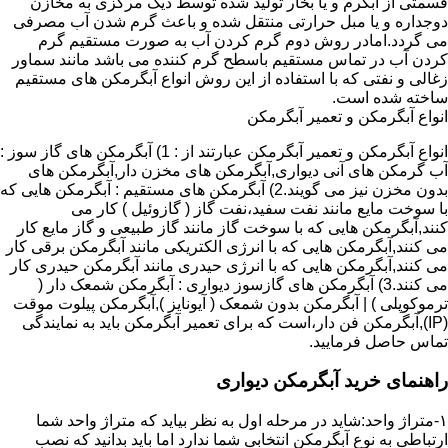
قسمتی از آبگرم و یا بخار تولید شده توسط دیگ مرکزی به مخازن
دوجداره و یا مبل حرارتی منتقل شده و باعث گرم شدن آب مصرفی
می گردد.امادر روش دوم گرم کردن آب به صورت مستقیم گرم
کردن آب در تماس مستقیم باسطح گرم کننده می باشد مانند سماور
زغالی و نفتی که با استفاده از این روش انواع آبگرمکن های مستقیم
ساخته شده است.
انواع آبگرمکن و تعمیر آبگرمکن
انواع آبگرمکن و تعمیر آبگرمکن عبارتند از : 1) آبگرمکن های گاز سوز :
آب گرمکن های آنی دیواری,آبگرمکن های مخزن دار,آبگرمکن های
بدون مخزن نیز می گویند.2) آبگرمکن های مستقیم : آبگرمکن هایی که
با سوخت مایع مانند نفت سفید،نفت گاز ( گازوئیل ) کار می
کنند,آبگرمکن هایی که با سوخت گاز مانند گاز طبیعی و گاز مایع کار
می کنند,آبگرمکن هایی که با انرژی الکتریکی مانند آبگرمکن برقی کار
می کنند,آبگرمکن هایی که با انرژی حیدری مانند آبگرمکن حیدری کار
می کنند.3) آبگرمکن های گازسوز دیواری : آبگرمکن شمعک دار (
ترموکوپلی ) | آبگرمکن بدون شمعک ( آیونایز ),آبگرمکن پیلوت موقت
(IP),آبگرمکن فن دار،است که برای تعمیر آبگرمکن باید به نمایندگی
تماس حاصل فرمایید.
راهنمای خرید آبگرمکن دیواری
۱-متراژ واحد:شاید در مرحله اول به نظر بیاید که متراژ واحد شما
ارتباطی به نوع آبگرمکن انتخابی شما ندارد اما باید بدانید که نصب