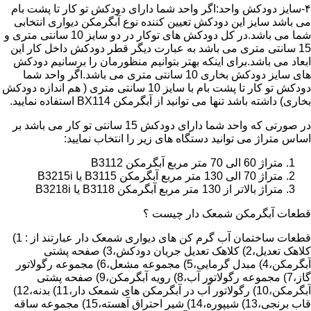
۴-سایز دودکش واحد:اگر واحد شما دارای دودکش تو کار تا پشت بام
می باشد سایز این دودکش تعیین کننده نوع آبگرمکن دیواری انتخابی
شما می باشد.در کل دودکش های توکار در دو سایز 10 سانتی متری و
15 سانتی متری می باشد به عبارت دیگر قطر دودکش داخل کار این
ابعاد می باشد.برای اینکه بهتر بتوانیم منظورمان را برسانیم دودکش
های سایز دودکش بخاری 10 سانتی متری می باشد.اگر واحد شما
دودکش تو کار تا پشت بام با سایز 10 سانتی متری ( هم اندازه دودکش
بخاری) داشته باشد تنها می توانید از آبگرمکن BX114 استفاده نمایید.
در صورتی که واحد شما دارای دودکش 15 سانتی تو کار می باشد بر
اساس متراژ می توانید دستگاه های زیر را انتخاب نمایید:
متراژ 60 الی 70 متر مربع آبگرمکن B3112
متراژ 70 الی 130 متر مربع آبگرمکن B3115 یا B3215i
متراژ بالاتر از 130 متر مربع آبگرمکن B3118 یا B3218i
قطعات آبگرمکن شمعک دار چیست ؟
قطعات ساختمان آب گرم کن های دیواری شمعک دار عبارتند از : 1)
کلاهک تعدیل،2) کلاهک تعدیل جریان دودکش،3) صفحه پشتی
آبگرمکن،4) مبدل گرمایی،5) مجموعه مشعل،6) مجموعه رگولاتور
گاز،7) مجموعه رگولاتور آب،8) رویه آبگرمکن،9) صفحه پشتی
آبگرمکن،10) رگولاتور آب در آبگرمکن های شمعک دار،11) بدنه،12)
قاب برنجی،13) شیپوره،14) شیر احتراق آهسته،15) مجموعه ساقه