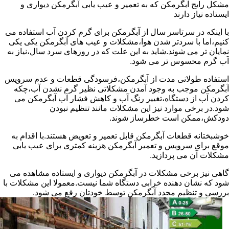
مشکل رایج آبگرمکن که به تعمیر و عیب یابی آبگرمکن دیواری و
ایستاده نیاز دارند
با اینکه در سرتاسر سال از آبگرمکن برای گرم کردن آب استفاده می
کنیم،اما با سردتر شدن هوا،مشکلات و عیب های آبگرمکن یکی یکی
نمایان تر می شوند.شاید به این علت که در روزهای سرد سال،نیاز به
آب گرم محسوس تر می شود.
استفاده طولانی مدت از آبگرمکن،فرسودگی قطعات و عدم سرویس
آبگرمکن موجب به وجود آمدن مشکلاتی نظیر گرم نشدن آب،چکه
کردن آب از دستگاه،تغییر رنگ آب و کاهش فشار آب آبگرمکن می
شود.در برخی موارد نیز این مشکلات مانند تنظیم نبودن
دودکش،ممکن است خطرساز شوند.
خوشبختانه قطعات آبگرمکن قابل تعمیر و تعویض هستند.با اقدام به
موقع برای سرویس و تعمیر آبگرمکن هزینه کمتری برای عیب یابی
مشکلات آن می پردازید.
گاهی نیز برخی مشکلات در آبگرمکن دیواری و ایستاده مشاهده می
شود که نشان دهنده خرابی دستگاه شما نیست.معمولا این مشکلات با
بررسی و تنظیم مجدد آبگرمکن توسط خودتان رفع می شود.