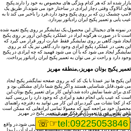
بازار شده اند که هر کدام ویژگی های مخصوص به خود را دارند.پکیج
های آنالاوگ وقتی دچار ایرادی در ساختار خود می شوند،از طریق یک
لامپ چشمک زن که بر روی پکیج وجود دارد،فرد را باخبر می کند تا به
عیب یابی و تعمیر پکیج ایران رادیاتور بپردازد.
در نمونه های دیجیتال این محصول،یک نمایشگر بر روی پکیج تعبیه شده
است تا در صورت هرگونه ایراد در عملکرد پکیج،این ارور بر روی پکیج
ایجاد شود.گاهی بر روی نمایشگر فقط عبارت ارور قرار می گیرد که
این یعنی در عملکرد پکیج ایرادی وجود دارد.گاهی نیز یک کد بر روی
نمایشگر ایجاد می شود که با آن می شود فهمید که چه ایرادی در پکیج
وجود دارد و راحت تر می توان به تعمیر پکیج ایران رادیاتور پرداخت.
تعمیر پکیج بوتان مهریز،,منطقه مهریز
این پکیج ها نیز عمدتا با یک کد که بر روی صفحه نمایگشر پکیج ایجاد
می شود،قابل شناسایی هستند و اگر پکیج شما دارای مشکلی بود و
کدی برای شما نمایش داده شد،اولین کار برای تعمیر پکیج بوتان،این
است که عیب یابی انجام دهید و ایرادی که وجود دارد را بررسی کنید
که از کجا نشات می گیرد.برای این کار می توانید به دفترچه راهنمای
محصول خود مراجعه کنید که معمولا تمامی ایرادهایی که ممکن است
تلفن تماس فوری
تعمیر آبگرمکن مهریز،تعمیر پکیج در مهریز
برای پکیج پیش بیاید در آن قرار گرفته است.
☞☏
tel:09225053846
گاهی نیز هنگام خرابی پکیج،هیچ اروری نمایش داده نمی شود.در واقع
در این حالت برد موجود در پکیج بوتان،نتوانسته است ایراد آن را پیدا