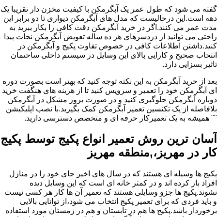
گفته می شود که طول عمر یک آبگرمکن با کیفیت مخزن دار تقریبا یک
دهه است.این درحالیست که مدل های آبگرمکن دیواری تا دو برابر این
مدت عمر می کنند.اگر در خرید آبگرمکن دقت کافی را بکار ببرید به
راحتی می توانید از دردسرهای هر ده ساله تعویض آبگرمکن نجات پیدا
کنید.داشتن اطلاعات کافی در خصوص تفاوت پکیج و آبگرمکن در
انتخاب صحیح و کارایی بالای این وسایل در سیستم داخلی ساختمان
تاثیر بسزایی دارد.
بعد از خرید آبگرمکن به این نکته توجه کنید که بهتر است بصورت دوره
ای آبگرمکن خود را تعمیر و سرویس کنید تا از هزینه های هنگفت خرید
دوباره آبگرمکن جلوگیری کنید و در صورت بروز مشکل در آبگرمکن
بلافاصله از یک تکنسین تعمیر آبگرمکن کمک بگیرید.با نصب اپلیکیشن
"" همیشه به یک تعمیرکار حرفه ای و متخصص دسترسی دارید.
آسان ترین روش تعمیر انواع پکیج توسط پکیج
کار در مهریز،,منطقه مهریز
پکیج ها وسیله ای هستند که در سال های اخیر جای خود را در منازل
افراد باز کرده اند و در کمتر خانه ای است که این وسایل دیده
نشوند.پکیج ها جزو وسایلی هستند که تعمیر آن ها کار هر کسی نیست
و باید فردی که برای تعمیر پکیج انتخاب می شود،از توانایی بالایی
برخوردار باشد.پکیج ها هم در تابستان و هم در زمستان مورد استفاده