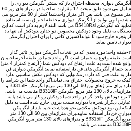
آبگرمکن دیواری محفظه احتراق باز که بیشتر آبگرمکن دیواری را
شامل می شود طبق مبحث 17 مقرارت ساختما در متراژ های زیر 60
متر ممنوع می باشد.پس اگر متراژ واحدشما کمتر از 60 متر مربع می
باشدتنها می توانید از آبگرمکن دیواری محفظه احتراق بسته استفاده
نمایید که آبگرمکن B5418Rsi می باشد.البته لازم به ذکر است که این
دستگاه به دلیل وجود دودکش مخصوص دو جداره،دودکش آن تنها باد
از پنجره خارج شود تا بتوانداکسیژن کافی را برای احتراق آبگرمکن
دیواری تامین نماید.
۲-طبقه واحد:مورد بعدی که در انتخاب آبگرمکن دیواری تاثیر گذار
است طبقه وقوع ساختمان است،اگر واحد شما در طبقه آخرساختمان
واقع شده است به علت ارتفاع کم دودکش شما ( ارتفاع کمتراز 4 متر)
باید حتما از آبگرمکن های فن داراستفاده نمایید.آبگرمکن دیواری فن
دار به علت فنی که دارددرمکانهایی که دودکش مکش مناسبی ندارد
کمک به خروج محصولات احتراق می نماید.اگر واحد شما این شرایط را
دارد برای متراژهای بین 60 الی 130 متر مربع آبگرمکن B3315IF و
متراژهای بالای 130 متر مربع آبگرمکن B3318IF مناسب می باشد.
۳-نوع دودکش واحد:اگر در واحد شما دودکش رو کار می باشد یا به
عبارتی دیگراز پنجره یا دیواربه سمت بیرون خارج شده است به دلیل
اینکه این نوع دودکش مکشی نخواهدداشت حتما باید از آبگرمکن
دیواری فن دار استفاده نمایید.برای متراژهای بین 60 الی 130 متر
مربع آبگرمکن B3315IF و متراژهای بالای 130 متر مربع آبگرمکن
B3318IF مناسب می باشد.