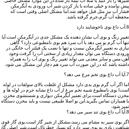
شیرها را باز کنید یا مثلا آب نیمه باز شده.در این موارد مشکل خاصی
پیش نیامده و خیلی ساده با باز کردن شیر آب ورودی به آبگرمکن
فشار آب نیز مثل قبل خواهد شد.اما مشکل اصلی وقتی است که
محفظه آب گرم،جرم گرفته باشد.
6.آب داغ بوی ناخوشایند دارد
تغییر رنگ و بوی آب نشان دهنده یک مشکل جدی در آبگرمکن است.آیا
تنها آب گرم بو می دهد یا آب سرد هم بوی نامطبوعی دارد؟ گاهی
نیازی به تعمیر آبگرمکن نیست و تنها با نصب یک فیلتر آب خانگی در
ورودی دستگاه می توان مقدار زیادی از سختی آب را گرفت.وجود
آهن،مس و سایر معدنی می تواند تغییر رنگ و بوی آب را به همراه
داشته باشد که در این صورت آب سرد هم دچار این مشکل می شود.
7.آیا آب داغ بوی تخم مرغ می دهد؟
اما اگر آب گرم بوی بدی دارد مشکل از غلظت بالای سولفات در لوله
است! بوی نامطبوع شبیه تخم مرغ از آب داغ نشانه جرم در لوله ها و
مخزن دستگاه است.برای تعمیر آبگرمکن دیواری و شستشوی مخزن
با همیاران تماس بگیرید.این بو اصلا طبیعی نیست و باید مخزن دستگاه
تمیز شود.
8.آیا آب داغ بوی تند سیر می دهد؟
اگر بوی سیر به مشام می رسد،مشکل از شیر گاز است.بوی گاز قوی
شباهت زیادی به بوی سیر دارد که بسیار خطرناک است.شیر اصلی گاز