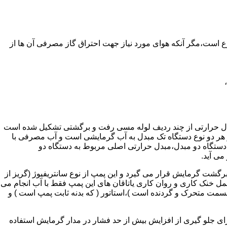
ر واحدهای مسکونی و غیر مسکونی که مسحت آن ها کمتر از 60 متر مربع باشد ممنوع است،مگر آنکه هوای مورد نیاز جهت احتراق گاز مصرفی آن ها از
دل حرارتی از چند ردیف لوله مسی رفت و برگشتی تشکیل شده است
ر هر دو نوع دستگاه تک مبدل به آب گرمایشی است و آب مصرفی با
ه دستگاه دو مبدل،مبدل حرارتی اصلی مربوط به دستگاه دو
می آید.
گشت گرمایش قرار می گیرد و این پمپ از نوع سانتریفیوژ (گریز از
 باشد،عمل خنک کاری و روان کاری یاتاقان های این پمپ فقط با آب انجام می
 قسمت متحرک و گردنده است )،استاتور ( که بدنه ثابت پمپ است ) و
رای جلو گیری از افزایش بیش از حد فشار در مدار گرمایش استفاده