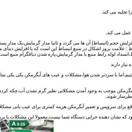
 عمل می کند.
 افزایش حجم (اتبساط) آن ها می گردد و ثانیا مدار گرمایش،یک مدار ب
 : علامت بروز اشکال در منبع انبساط این است که با افزایش دمای م
ساط،انسداد لوله رابط منبع با مدار گرمایش،پاره شدن دیافگرام منبع است
نیاز دارند
نیم،اما با سردتر شدن هوا،مشکلات و عیب های آبگرمکن یکی یکی نمای
رمکن موجب به وجود آمدن مشکلاتی نظیر گرم نشدن آب،چکه کردن آ
طرساز شوند.
وقع برای سرویس و تعمیر آبگرمکن هزینه کمتری برای عیب یابی مشکلا
د که نشان دهنده خرابی دستگاه شما نیست.معمولا این مشکلات با ب