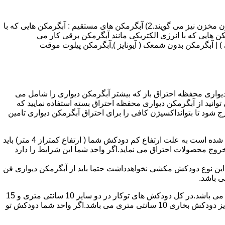
انواع آبگرمکن و تعمیر آبگرمکن عبارتند از : 1) آبگرمکن های گاز سوز : آب گرمکن های آنی دیواری,آبگرمکن های مخزن دار,آبگرمکن های بدون مخزن نیز می گویند.2) آبگرمکن های مستقیم : آبگرمکن هایی که با
ن هایی که با انرژی الکتریکی مانند آبگرمکن برقی کار می
 : آبگرمکن شمعک دار ( ترموکوپلی ) | آبگرمکن بدون شمعک ( آیونایز ),آبگرمکن پیلوت موقت
کن دیواری محفظه احتراق باز که بیشتر آبگرمکن دیواری را شامل می
 ممنوع می باشد.پس اگر متراژ واحدشما کمتر از 60 متر مربع می باشدتنها می توانید از آبگرمکن دیواری محفظه احتراق بسته استفاده نمایید که
ه خارج شود تا بتوانداکسیژن کافی را برای احتراق آبگرمکن دیواری تامین
۲-طبقه واحد:مورد بعدی که در انتخاب آبگرمکن دیواری تاثیر گذار است طبقه وقوع ساختمان است،اگر واحد شما در طبقه آخرساختمان واقع شده است به علت ارتفاع کم دودکش شما ( ارتفاع کمتراز 4 متر) باید
روج محصولات احتراق می نماید.اگر واحد شما این شرایط را دارد
ه این نوع دودکش مکشی نخواهدداشت حتما باید از آبگرمکن دیواری فن
۴-سایز دودکش واحد:اگر واحد شما دارای دودکش تو کار تا پشت بام می باشد سایز این دودکش تعیین کننده نوع آبگرمکن دیواری انتخابی شما می باشد.در کل دودکش های توکار در دو سایز 10 سانتی متری و 15
سانتی متری می باشد به عبارت دیگر قطر دودکش داخل کار این ابعاد می باشد.برای اینکه بهتر بتوانیم منظورمان را برسانیم دودکش های سایز دودکش بخاری 10 سانتی متری می باشد.اگر واحد شما دودکش تو