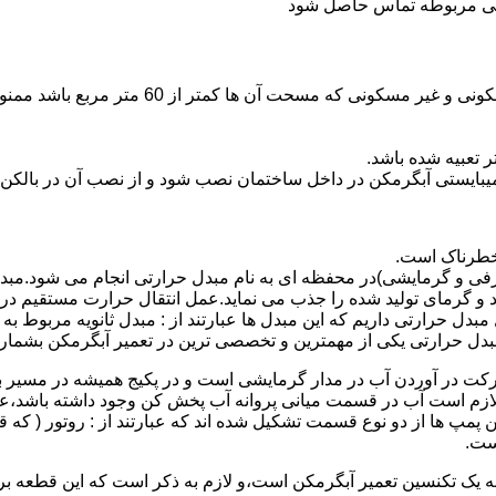
ندگی مربوطه تماس حاصل شود
نصب وسایل گاز سوز پر مصرف مانند آبگرمکن د
یبایستی آبگرمکن در داخل ساختمان نصب شود و از نصب آن در بالکن،
 خطرناک است.
فی و گرمایشی)در محفظه ای به نام مبدل حرارتی انجام می شود.مب
د و گرمای تولید شده را جذب می نماید.عمل انتقال حرارت مستقیم د
دل حرارتی داریم که این مبدل ها عبارتند از : مبدل ثانویه مربوط ب
دل حرارتی یکی از مهمترین و تخصصی ترین در تعمیر آبگرمکن بشمار 
کت در آوردن آب در مدار گرمایشی است و در پکیج همیشه در مسیر بر
ملکرداین نوع پمپ لازم است آب در قسمت میانی پروانه آب پخش کن وجود داشته
 پمپ ها از دو نوع قسمت تشکیل شده اند که عبارتند از : روتور ( که
ست.
 به یک تکنسین تعمیر آبگرمکن است،و لازم به ذکر است که این قطعه ب