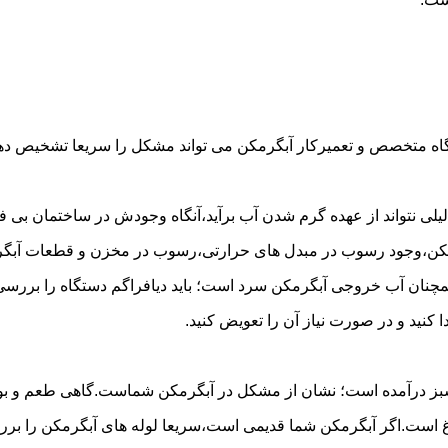
گاه متخصص و تعمیرکار آبگرمکن می تواند مشکل را سریعا تشخیص دهد 
لی نتواند از عهده گرم شدن آب برآید،آنگاه وجودش در ساختمان بی فای
مکن،وجود رسوب در مبدل های حرارتی،رسوب در مخزن و قطعات آبگرم
مچنان آب خروجی آبگرمکن سرد است؛ باید دیافراگم دستگاه را بررسی 
کنید و در صورت نیاز آن را تعویض کنید.
 سبز درآمده است؛ نشان از مشکل در آبگرمکن شماست.گاهی طعم و بوی 
ست.اگر آبگرمکن شما قدیمی است،سریعا لوله های آبگرمکن را بررسی