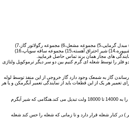
قطعات ساختمان آب گرم کن های دیواری شمعک دار عبارتند از : 1) کلاهک تعدیل،2) کلاهک تعدیل جریان دودکش،3) صفحه پشتی آبگرمکن،4) مبدل گرمایی،5) مجموعه مشعل،6) مجموعه رگولاتور گاز،7)
مجموعه رگولاتور آب،8) رویه آبگرمکن،9) صفحه پشتی آبگرمکن،10) رگولاتور آب در آبگرمکن های شمعک دار،11) بدنه،12) قاب برنجی،13) شیپوره،14) شیر احتراق آهسته،15) مجموعه ساقه سوپاپ،16)
و فلز را توسط شعله ای گرم کنیم بین دو سر دیگر ترموکوپل ولتاژی
ساندن گاز به شمعک وجود دارد گاز خروجی از این منفذ توسط لوله
عمیر هر یک از این قطعات باید از نمایندگی تعمیر آبگرمکن و یا هر
برد کنترل آبگرمکن:نیروی محرکه این برد از یک آدابتور یا دو عدد باتری 1/5 ولت تامین می شود.برای ایجاد جرقه یک تراس افزاینده این 3 ولت را به 14000 تا 18000 ولت تبدیل می کند.هنگامی که شیر آبگرم
در کنار شعله قرار دارد و تا زمانی که شعله را حس کند شعله