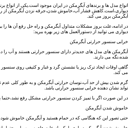
انواع مدل ها و برندهای آبگرمکن در ایران موجود است.یکی از انواع بر
دیواری،است.کاهش فشار آب،خاموش شدن،جرقه نزدن آبگرمکن از رایج
آبگرمکن بروز می کند.
در ادامه،علت بروز مشکلات متداول آبگرمکن و راه حل رفع آن ها را ب
دیواری می توانید از دستورالعمل های زیر بهره ببرید:
خرابی سنسور حرارتی آبگرمکن
آبگرمکن های مدل های جدیدتر دارای سنسور حرارتی هستند و آب را د
شده،نگه می دارند.
گاهی اوقات ایجاد ترک ریز یا نشستن گرد و غبار و کثیفی روی سنسور ح
می کند.
گرم شدن بیش از حد آب،نوسان حرارتی آبگرمکن و به طور کلی عدم 
تواند نشان دهنده خرابی سنسور حرارتی باشد.
در این صورت اگر با تمیز کردن سنسور حرارتی مشکل رفع نشد،حتما ب
خاموش شدن آبگرمکن
حتی تصور این که هنگامی که در حمام هستید و آبگرمکن خاموش شو
خاموش شدن آبگرمکن دیواری با یکی از علت های زیر بسیار محتمل ا