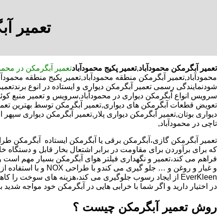
تعمیر آب
تعمیر آبگرمکن محمودآباد
,
تعمیر پکیج محمودآباد
تعمیر آبگرمکن در محمود
محمودآباد,تعمیر آبگرمکن منطقه محمودآباد,تعمیر پکیج منطقه محمودآ
شودنمایندگی رسمی تعمیر آبگرمکن دیواری و ایستاده در انوع برندتعمیر
سرویس انواع آبگرمکن دیواری در محمودآباد,سرویس و تعمیر منبع کوئ
تعویض قطعات آبگرمکن های دیواری,تعمیر آبگرمکن توسط بهترین تعمی
دیواری بوتان,تعمیر آبگرمکن دیواری پلار,تعمیر آبگرمکن دیواری سپهر 
تاچی در محمودآباد,
که برای برآوردن برای مقاومت در برابر اشتعال بخار قابل و دستگاه 
فراهم می کند،تعمیر و نگهداری فیلتر هوای آبگرمکن بسیار مهم است و
و غبار و روغن و … جلو گیری 
EverKleen از ایجاد رسوب جلوگیری می کند،هزینه های سوخت ر
در اختیار دارید و اگر شما با خرابی هایی در آبگرمکن خود مواجه شدید ب
روش تعمیر آبگرمکن چیست ؟