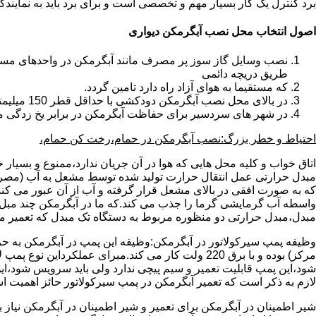
برد کنترل یک کار بسیار مهم و تخصصی است و برای برد باید به نمای
اصول انتخاب محل نصب آبگرمکن دیواری
طریق دریچه دائمی
که مستقیما به هوای آزاد راه دارد تامین گردد.
در بالای محل نصب آبگرمکن دودکشی با حداقل قطر 150 میلیمتر تعبیه شده باشد.
در شهر های سردسیر برای حفاظت آبگرمکن در برابر یخ زدگی م
احتیاط و خطر بزرگ:نصب آبگرمکن در حمام،رخت کن حمام،
اتاق خواب و کلیه محل هایی که هوا در آن جریان ندارد،ممنوع و بسیار
مبدل حرارتی عمل انتقال حرارت تولید شده توسط مشعل به آب (مصر
که به صورت افقی در بالای مشعل قرار گرفته و آب از آن عبور می کن
واسطه آب گرمایشی گرما را جذب می کند.که ما در آبگرمکن چند مبل مب
مبدل،مبدل حرارتی دو منظوره مربوط به دستگاه تک مبدل که تعمیر مب
وظیفه پمپ سیرکولاتور در آبگرمکن:وظیفه این پمپ در آبگرمکن به حر
مرکز) بوده و با برق 220 ولت کار می کند.مبرای ع
شود،این پمپ قابلیت تعمیر و سیم پیچی ندارد ولی باید سرویس شود،این
لازم به ذکر است که تعمیر آبگرمکن در پمپ سیرکولاتور حائز اهمیت ا
شیر اطمینان در آبگرمکن برای تعمیر و شیر اطمینان در آبگرمکن نیاز