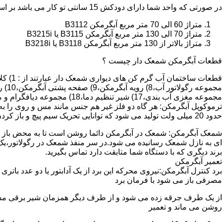
در صورتی که واحد شما دارای دودکش 15 سانتی تو کار می باشد بر اساس متراژ می توانید دستگاه های زیر را انتخاب نمایید:
متراژ 60 الی 70 متر مربع آبگرمکن B3112
متراژ 70 الی 130 متر مربع آبگرمکن B3115 یا B3215i
متراژ بالاتر از 130 متر مربع آبگرمکن B3118 یا B3218i
قطعات آبگرمکن شمعک دار چیست ؟
مجموعه مغزی آب بندی،17) شیر تنظیم دما،18) مجموعه دیافگرام و میل سوپاپ آب 19) ترموکوپل و … که ما برای تعمیر آبگرمکن باید به نمایندگی های مجاز همان برند تماس حاصل فرمایید.
ترموکوپل آبگرمکن: هر گاه دو فلز غیر هم جنس مانند مس و روی را به
حدود 20 میلی ولت تولید می شود که توانایی تحریک سیم پیچ و باز کردن شیر مغناطیسی وسایل گاز سوز را در مدت 20 ثانیه دارد.
شمعک آبگرمکن: شمعک در آبگرمکن دائما روشن است تا به محض باز شد
ای به نازل شمعک رسانیده می شود.در سر منفذ شمعک در رگولاتور،یک ص
برند دیگری که با دستگاه شما متابقت دارد تماس بگیرید.
تعمیر آبگرمکن
مصرفی باز می شود با فرمان برد
از یک طرف جرقه زده می شود و از طرف دیگر همزمان شیر برقی مسیر گ
روشن می ماند و تعمیر