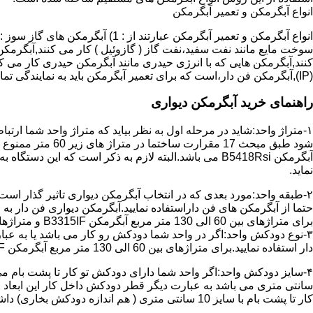
انواع آبگرمکن و تعمیر آبگرمکن
سوخت مایع مانند نفت سفید،نفت گاز ( گازوئیل ) کار می کنند,آبگرمکن 
(IP),آبگرمکن فن دار،است که برای تعمیر آبگرمکن باید به نمایندگی تماس حاصل فرمایید.
راهنمای خرید آبگرمکن دیواری
۱-متراژ واحد:شاید در مرحله اول به نظر بیاید که متراژ واحد شما ارت
آبگرمکن B5418Rsi می باشد.البته لازم به ذکر است که 
نماید.
حتما از آبگرمکن های فن داراستفاده نمایید.آبگرمکن دیواری فن دار 
برای متراژهای بین 60 الی 130 متر مربع آبگرمکن B3315IF و متراژهای بالای 130 متر مربع آبگرمکن B3318IF مناسب می باشد.
۳-نوع دودکش واحد:اگر در واحد شما دودکش رو کار می باشد یا به عبا
دار استفاده نمایید.برای متراژهای بین 60 الی 130 متر مربع آبگرمکن B3315IF و متراژهای بالای 130 متر مربع آبگرمکن B3318IF مناسب می باشد.
کار تا پشت بام با سایز 10 سانتی متری ( هم اندازه دودکش بخاری) داشته باشد تنها می توانید از آبگرمکن BX114 استفاده نمایید.