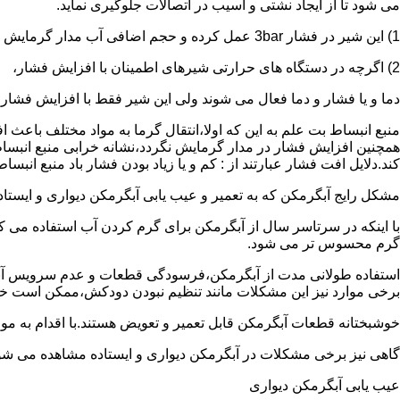
می شود تا از ایجاد نشتی و آسیب در اتصالات جلوگیری نماید.
1) این شیر در فشار 3bar عمل کرده و حجم اضافی آب مدار گرمایش را تخلیه می کند.
2) اگرچه در دستگاه های حرارتی شیرهای اطمینان با افزایش فشار،
دما و یا فشار و دما فعال می شوند ولی این شیر فقط با افزایش فشار
منبع انبساط بت علم به این که اولا،انتقال گرما به مواد مختلف باعث
همچنین افزایش فشار در مدار گرمایش نگردد،نشانه خرابی منبع انبساط
کند.دلایل افت فشار عبارتند از : کم و یا زیاد بودن فشار باد منبع انب
مشکل رایج آبگرمکن که به تعمیر و عیب یابی آبگرمکن دیواری و ایستاده 
با اینکه در سرتاسر سال از آبگرمکن برای گرم کردن آب استفاده می ک
گرم محسوس تر می شود.
استفاده طولانی مدت از آبگرمکن،فرسودگی قطعات و عدم سرویس آبگ
برخی موارد نیز این مشکلات مانند تنظیم نبودن دودکش،ممکن است خ
خوشبختانه قطعات آبگرمکن قابل تعمیر و تعویض هستند.با اقدام به م
گاهی نیز برخی مشکلات در آبگرمکن دیواری و ایستاده مشاهده می شو
عیب یابی آبگرمکن دیواری