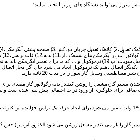
 یکدیگر اتصال دهیم یک ترموکوپل ایجاد می شود.حال اگر محل اتصال د
ن مسیر گاز،مشعل را روشن کند.در بدنه رگولاتور گاز منفذی برای ر
افی برای جلوگیری از ورود ذرات احتمالی پیش بینی شده است.و برای ت
از را باز می کند و مشعل روشن می شود.الکترود آیونایز ( حس گر ) 