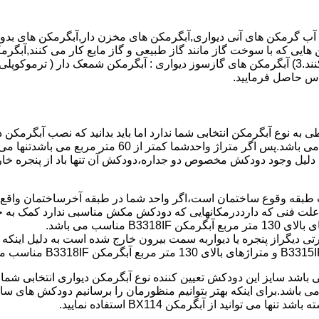
هایی که با سوخت گاز مانند گاز طبیعی و گاز مایع کار می کنند,آبگرمک
کنند,آبگرمکن هایی که با انرژی حیدری مانند آبگرمکن حیدری کار می کنند.3) آبگرمکن های گازسوز دیواری
باطی به نوع آبگرمکن انتخابی شما ندارد اما باید بدانید که نصب آبگرم
شود طبق مبحث 17 مقرارت ساختما در متراژ های زیر 60 متر
این دستگاه به دلیل وجود دودکش مخصوص دو جداره،دودکش آن تنها باد از پنجر
به علت فنی که دارددرمکانهایی که دودکش مکش مناسبی ندارد کمک به خ
رتی دیگراز پنجره یا دیواربه سمت بیرون خارج شده است به دلیل اینک