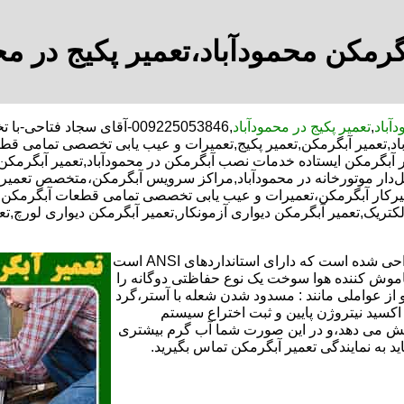
گرمکن محمودآباد،تعمیر پکیج در مح
آباد
,
تعمیر پکیج در محمودآباد
,009225053846-آقای سجاد ف
باد,تعمیر آبگرمکن,تعمیر پکیج,تعمیرات و عیب یابی تخصصی تمامی قط
 آبگرمکن ایستاده خدمات نصب آبگرمکن در محمودآباد,تعمیر آبگرمکن اد
ل‌دار موتورخانه در محمودآباد,مراکز سرویس آبگرمکن،متخصص تعمیر 
رکار آبگرمکن،تعمیرات و عیب یابی تخصصی تمامی قطعات آبگرمکن با 
الکتریک,تعمیر آبگرمکن دیواری آزمونکار,تعمیر آبگرمکن دیواری لورچ,ت
تعمیر آبگرمکن گازی،آبگرمکن برقی یا آبگرمکن ایستاده ​ آبگرمکن طراحی شده است که دارای استانداردهای ANSI است
خاموش کننده هوا سوخت یک نوع حفاظتی دوگانه را
 از عواملی مانند : مسدود شدن شعله با آستر،گرد
می کندو با طراحی NOX و با استفاده از اکسید نیتروژن پایین و ثبت اختراع سیستم
ا کاهش می دهد،و در این صورت شما آب گرم بیشتری
اید به نمایندگی تعمیر آبگرمکن تماس بگیرید.