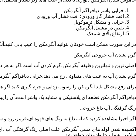
خرابی واشر دیافراگم آبگرمکن
افت فشار گاز ورودی؛ افت فشار آب ورودی
خرابی و مشکل ترموکوپل
نقص در مشعل آبگرمکن
ارتفاع بالای شمعک
در این صورت ممکن است خودتان نتوانید آبگرمکن را عیب یابی کنید.آن
گرم نشدن آب خروجی آبگرمکن
اصلی ترین و تنهاترین وظیفه آبگرمکن،گرم کردن آب است.اگر به هر دلی
گرم نشدن آب به علت های متفاوتی رخ می دهد.خرابی دیافراگم آبگر
برای رفع مشکل باید آبگرمکن را رسوب زدایی و جرم گیری کنید.اگر ه
دیافراگم آبگرمکن قطعه ای پلاستیکی و مشابه یک واشر است.آن را پیدا 
رنگ گرفتگی آب داغ خروجی
اگر اخیرا مشاهده کردید که آب داغ به رنگ های قهوه ای،قرمز،زرد و
اکسیده شدن لوله های مسی آبگرمکن علت اصلی رنگ گرفتگی آب داغ ا
سلامت شما و خانواده تان خواهد شد.