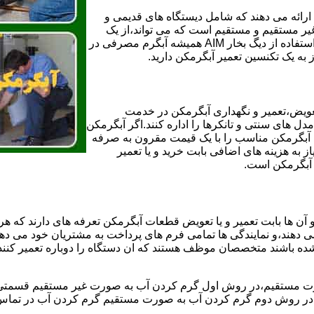
ائه می دهند که شامل دیستگاه های قدیمی و
لن و همچنین مخازن آب غیر مستقیم و مستقیم است که می تواند،از یک
سیستم دیگ بخار با کارآمدترین دیگهای آب مصرفی نیاز دارید و شما با استفاده از دیگ بخار AIM همیشه آبگرم مصرفی در
ز به یک تکنسین تعمیر آبگرمکن دارید.
عویض،تعمیر و نگهداری آبگرمکن در خدمت
 های سنتی و تانکرها را اداره کنند.اگر آبگرمکن
کند آبگرمکن مناسب را با یک قیمت مقرون به صرفه
ز به هزینه های اضافی بابت خرید و یا تعمیر
ر آبگرمکن است.
آن ها بابت تعمیر و یا تعویض قطعات آبگرمکن تعرفه های دارند که هر 
می دهند،و نمایندگی ها تمامی فرم های پرداخت به مشتریان خود می دهند
ده باشند متخصصان موظف هستند که ان دستگاه را دوباره تعمیر کنند و
 مستقیم،در روش اول گرم کردن آب به صورت غیر مستقیم قسمتی از 
ر روش دوم گرم کردن آب به صورت مستقیم گرم کردن آب در تماس مس