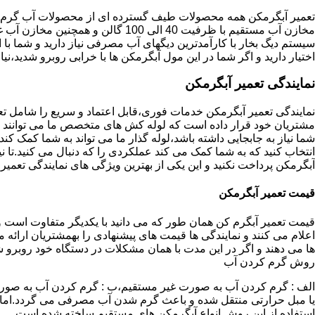
تعمیر آبگرمکن همه محصولات طیف گسترده ای از محصولات آب گرم ار
مخازن آب مستقیم با ظرفیت 40 الی 100 گا
اختیار دارید و اگر شما در این مول آبگرمکن ها با خرابی روبرو شدید،نیا
نمایندگی تعمیر آبگرمکن
نمایندگی تعمیر آبگرمکن خدمات فوری،قابل اعتماد و سریع را شامل ت
مشتریان خود قرار داده است که لوله کش های متخصص ما می توانند مدل
شما نیاز به جابجایی داشته باشد،لوله گذار ما می تواند به شما کمک 
انتخاب کنید که به شما کمک می کند عملکردی را که دنبال می کنید.تا نیا
آبگرمکن پرداخت نکنید و این یکی از بهترین ویژگی های نمایندگی تعمی
قیمت تعمیر آبگرمکن
قیمت تعمیر آبگرم کن همان طور که می دانید با یکدیگر متفاوت است و 
اعلام می کنند و نمایندگی ها قیمت های پیشنهادی را بهمشتریان ارائه 
ها می دهند و اگر در این مدت با همان مشکلات در دستگاه خود روبرو ش
روش گرم کردن آب
الف : گرم کردن آب به صورت غیر مستقیم،ب : گرم کردن آب به صورت
یا مبل حرارتی منتقل شده و باعث گرم شدن آب مصرفی می گردد.اماد
استفاده از این روش انواع آبگرمکن های مستقیم ساخته شده است.