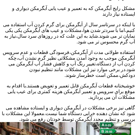
مشکل رایج آبگرمکن که به تعمیر و عیب یابی آبگرمکن دیواری و
ایستاده نیاز دارند
با اینکه در سرتاسر سال از آبگرمکن برای گرم کردن آب استفاده می
کنیم،اما با سردتر شدن هوا،مشکلات و عیب های آبگرمکن یکی یکی
نمایان تر می شوند.شاید به این علت که در روزهای سرد سال،نیاز به
آب گرم محسوس تر می شود.
استفاده طولانی مدت از آبگرمکن،فرسودگی قطعات و عدم سرویس
آبگرمکن موجب به وجود آمدن مشکلاتی نظیر گرم نشدن آب،چکه
کردن آب از دستگاه،تغییر رنگ آب و کاهش فشار آب آبگرمکن می
شود.در برخی موارد نیز این مشکلات مانند تنظیم نبودن
دودکش،ممکن است خطرساز شوند.
خوشبختانه قطعات آبگرمکن قابل تعمیر و تعویض هستند.با اقدام به
موقع برای سرویس و تعمیر آبگرمکن هزینه کمتری برای عیب یابی
مشکلات آن می پردازید.
گاهی نیز برخی مشکلات در آبگرمکن دیواری و ایستاده مشاهده می
شود که نشان دهنده خرابی دستگاه شما نیست.معمولا این مشکلات با
بررسی و تنظیم مجدد آبگرمکن توسط خودتان رفع می شود.