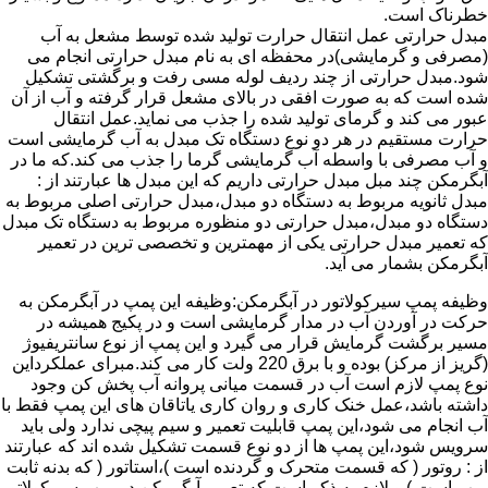
خطرناک است.
مبدل حرارتی عمل انتقال حرارت تولید شده توسط مشعل به آب
(مصرفی و گرمایشی)در محفظه ای به نام مبدل حرارتی انجام می
شود.مبدل حرارتی از چند ردیف لوله مسی رفت و برگشتی تشکیل
شده است که به صورت افقی در بالای مشعل قرار گرفته و آب از آن
عبور می کند و گرمای تولید شده را جذب می نماید.عمل انتقال
حرارت مستقیم در هر دو نوع دستگاه تک مبدل به آب گرمایشی است
و آب مصرفی با واسطه آب گرمایشی گرما را جذب می کند.که ما در
آبگرمکن چند مبل مبدل حرارتی داریم که این مبدل ها عبارتند از :
مبدل ثانویه مربوط به دستگاه دو مبدل،مبدل حرارتی اصلی مربوط به
دستگاه دو مبدل،مبدل حرارتی دو منظوره مربوط به دستگاه تک مبدل
که تعمیر مبدل حرارتی یکی از مهمترین و تخصصی ترین در تعمیر
آبگرمکن بشمار می آید.
وظیفه پمپ سیرکولاتور در آبگرمکن:وظیفه این پمپ در آبگرمکن به
حرکت در آوردن آب در مدار گرمایشی است و در پکیج همیشه در
مسیر برگشت گرمایش قرار می گیرد و این پمپ از نوع سانتریفیوژ
(گریز از مرکز) بوده و با برق 220 ولت کار می کند.مبرای عملکرداین
نوع پمپ لازم است آب در قسمت میانی پروانه آب پخش کن وجود
داشته باشد،عمل خنک کاری و روان کاری یاتاقان های این پمپ فقط با
آب انجام می شود،این پمپ قابلیت تعمیر و سیم پیچی ندارد ولی باید
سرویس شود،این پمپ ها از دو نوع قسمت تشکیل شده اند که عبارتند
از : روتور ( که قسمت متحرک و گردنده است )،استاتور ( که بدنه ثابت
پمپ است ) و لازم به ذکر است که تعمیر آبگرمکن در پمپ سیرکولاتور