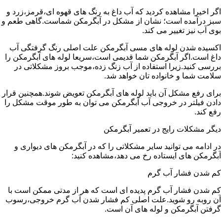
اگر اخیرا مشاهده کردید که آب داغ به رنگ های قهوه ای،قرمز،زرد و
سبز درآمده است؛ نشان از مشکل در آبگرمکن شماست.گاهی طعم و
بوی آب نیز تغییر می کند.
اکسیده شدن لوله های مسی آبگرمکن علت اصلی رنگ گرفتگی آب
داغ است.اگر آبگرمکن شما قدیمی است،سریعا لوله های آبگرمکن را
بررسی کنید.زیرا استفاده از آب زنگ زده،موجب بروز مشکلاتی در
سلامت شما و خانواده تان خواهد شد.
برای رفع مشکل آن باید لوله های آبگرمکن تعویض شوند.همچنین قرار
دادن فیلتر در خروجی آب آبگرمکن می توان به طور موقت مشکل را
رفع کند.
دیگر مشکلات رایج در تعمیر آبگرمکن
در ادامه می توانید سایر مشکلاتی را که در آبگرمکن های دیواری و
آبگرمکن های ایستاده رخ می دهد،مشاهده کنید:
کم شدن فشار آب گرم
کم شدن فشار آب گرم پدیده ای است که هر از مدتی ممکن است با
آن روبه رو شوید.علت اصلی کم فشار شدن آب گرم خروجی،رسوب
گرفتن آبگرمکن و لوله های آن است.