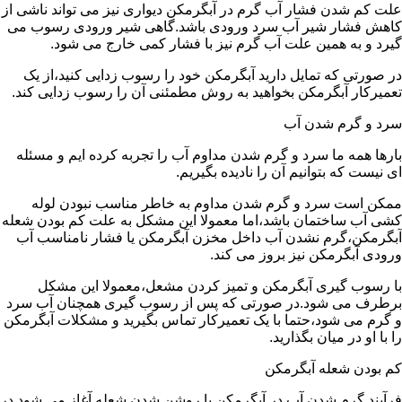
علت کم شدن فشار آب گرم در آبگرمکن دیواری نیز می تواند ناشی از
کاهش فشار شیر آب سرد ورودی باشد.گاهی شیر ورودی رسوب می
گیرد و به همین علت آب گرم نیز با فشار کمی خارج می شود.
در صورتی که تمایل دارید آبگرمکن خود را رسوب زدایی کنید،از یک
تعمیرکار آبگرمکن بخواهید به روش مطمئنی آن را رسوب زدایی کند.
سرد و گرم شدن آب
بارها همه ما سرد و گرم شدن مداوم آب را تجربه کرده ایم و مسئله
ای نیست که بتوانیم آن را نادیده بگیریم.
ممکن است سرد و گرم شدن مداوم به خاطر مناسب نبودن لوله
کشی آب ساختمان باشد،اما معمولا این مشکل به علت کم بودن شعله
آبگرمکن،گرم نشدن آب داخل مخزن آبگرمکن یا فشار نامناسب آب
ورودی آبگرمکن نیز بروز می کند.
با رسوب گیری آبگرمکن و تمیز کردن مشعل،معمولا این مشکل
برطرف می شود.در صورتی که پس از رسوب گیری همچنان آب سرد
و گرم می شود،حتما با یک تعمیرکار تماس بگیرید و مشکلات آبگرمکن
را با او در میان بگذارید.
کم بودن شعله آبگرمکن
فرآیند گرم شدن آب در آبگرمکن با روشن شدن شعله آغاز می شود.در