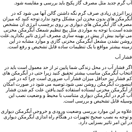
آب گرم جدید مثل مصرف گاز پکیج باید بررسی و مقایسه شود.
زیرا انرژی زیادی صرف گرم نگه داشتن گالن آنها می شود که در
آبگرمکن های بدون مخزن این مشکل وجود ندارد.توجه کنید که میزان
مصرف گاز آبگرمکن های دیواری بر روی برچسب انرژی آن مشخص
شده است.با توجه به مواردی مثل پیچ تنظیم شمعک آبگرمکن مخزنی
می توانید بیش از پیش در بهینه سازی مصرف انرژی تاثیر بگذارید.علت
روشن نشدن مشعل آبگرمکن مخزنی گازی و موارد مشابه در این
زمینه بیشتر مواقع با یک تنظیمات ساده قابل تشخیص و رفع است.
فشار آب
اگر فشار آب در محل زندگی شما پایین تر از حد معمول است باید در
انتخاب آبگرمکن مناسب بیشتر تحقیق کنید زیرا حتی در آبگرمکن های
کم فشار نیز حداقل میزان فشار آب ضروری است چرا که در غیر
اینصورت آبگرمکن روشن نمی شود.توصیه می شود در صورت امکان
از آبگرمکن مخزنی ایستاده استفاده کنید.یافتن علت کم شدن فشار
آب گرم در آبگرمکن دیواری متناسب با محیط و وضعیت نصب این
وسیله قابل تشخیص و بررسی است.
علاوه بر این موارد بررسی وضعیت ورودی و خروجی آبگرمکن دیواری
و توجه به نصب صحیح تجهیزات در هنگام راه اندازی آبگرمکن دیواری
در این امر تاثیر بسزایی دارد.