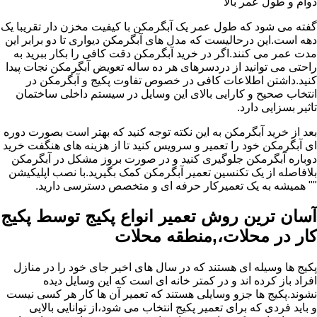
دوام و طول عمر بالا
گفته می شود که طول عمر یک آبگرمکن با کیفیت مخزن دار تقریبا یک
دهه است.این درحالیست که مدل های آبگرمکن دیواری تا دو برابر این
مدت عمر می کنند.اگر در خرید آبگرمکن دقت کافی را بکار ببرید به
راحتی می توانید از دردسرهای هر ده ساله تعویض آبگرمکن نجات پیدا
کنید.داشتن اطلاعات کافی در خصوص تفاوت پکیج و آبگرمکن در
انتخاب صحیح و کارایی بالای این وسایل در سیستم داخلی ساختمان
تاثیر بسزایی دارد.
بعد از خرید آبگرمکن به این نکته توجه کنید که بهتر است بصورت دوره
ای آبگرمکن خود را تعمیر و سرویس کنید تا از هزینه های هنگفت خرید
دوباره آبگرمکن جلوگیری کنید و در صورت بروز مشکل در آبگرمکن
بلافاصله از یک تکنسین تعمیر آبگرمکن کمک بگیرید.با نصب اپلیکیشن
"" همیشه به یک تعمیرکار حرفه ای و متخصص دسترسی دارید.
آسان ترین روش تعمیر انواع پکیج توسط پکیج
کار در محلات،,منطقه محلات
پکیج ها وسیله ای هستند که در سال های اخیر جای خود را در منازل
افراد باز کرده اند و در کمتر خانه ای است که این وسایل دیده
نشوند.پکیج ها جزو وسایلی هستند که تعمیر آن ها کار هر کسی نیست
و باید فردی که برای تعمیر پکیج انتخاب می شود،از توانایی بالایی