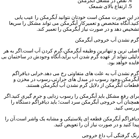
نقص در مشعل آبگرمکن
ارتفاع بالای شمعک
در این صورت ممکن است خودتان نتوانید آبگرمکن را عیب یابی
کنید.آنگاه متخصص و تعمیرکار آبگرمکن می تواند مشکل را سریعا
تشخیص دهد و در صورت نیاز آبگرمکن را تعمیر کند.
گرم نشدن آب خروجی آبگرمکن
اصلی ترین و تنهاترین وظیفه آبگرمکن،گرم کردن آب است.اگر به هر
دلیلی نتواند از عهده گرم شدن آب برآید،آنگاه وجودش در ساختمان بی
فایده خواهد بود.
گرم نشدن آب به علت های متفاوتی رخ می دهد.خرابی دیافراگم
آبگرمکن،وجود رسوب در مبدل های حرارتی،رسوب در مخزن و
قطعات آبگرمکن از دلایل گرم نشدن آب آبگرمکن هستند.
برای رفع مشکل باید آبگرمکن را رسوب زدایی و جرم گیری کنید.اگر
همچنان آب خروجی آبگرمکن سرد است؛ باید دیافراگم دستگاه را
بررسی کنید.
دیافراگم آبگرمکن قطعه ای پلاستیکی و مشابه یک واشر است.آن را
پیدا کنید و در صورت نیاز آن را تعویض کنید.
رنگ گرفتگی آب داغ خروجی