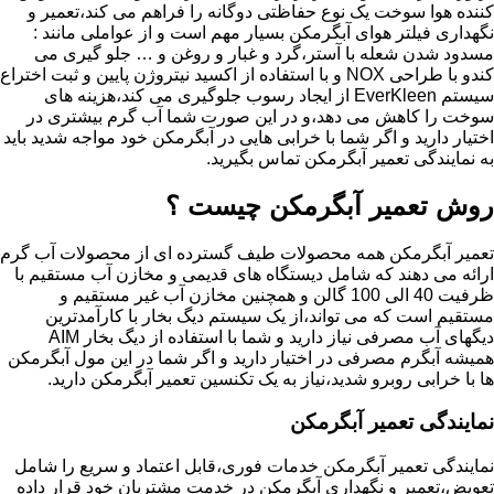
کننده هوا سوخت یک نوع حفاظتی دوگانه را فراهم می کند،تعمیر و
نگهداری فیلتر هوای آبگرمکن بسیار مهم است و از عواملی مانند :
مسدود شدن شعله با آستر،گرد و غبار و روغن و … جلو گیری می
کندو با طراحی NOX و با استفاده از اکسید نیتروژن پایین و ثبت اختراع
سیستم EverKleen از ایجاد رسوب جلوگیری می کند،هزینه های
سوخت را کاهش می دهد،و در این صورت شما آب گرم بیشتری در
اختیار دارید و اگر شما با خرابی هایی در آبگرمکن خود مواجه شدید باید
به نمایندگی تعمیر آبگرمکن تماس بگیرید.
روش تعمیر آبگرمکن چیست ؟
تعمیر آبگرمکن همه محصولات طیف گسترده ای از محصولات آب گرم
ارائه می دهند که شامل دیستگاه های قدیمی و مخازن آب مستقیم با
ظرفیت 40 الی 100 گالن و همچنین مخازن آب غیر مستقیم و
مستقیم است که می تواند،از یک سیستم دیگ بخار با کارآمدترین
دیگهای آب مصرفی نیاز دارید و شما با استفاده از دیگ بخار AIM
همیشه آبگرم مصرفی در اختیار دارید و اگر شما در این مول آبگرمکن
ها با خرابی روبرو شدید،نیاز به یک تکنسین تعمیر آبگرمکن دارید.
نمایندگی تعمیر آبگرمکن
نمایندگی تعمیر آبگرمکن خدمات فوری،قابل اعتماد و سریع را شامل
تعویض،تعمیر و نگهداری آبگرمکن در خدمت مشتریان خود قرار داده