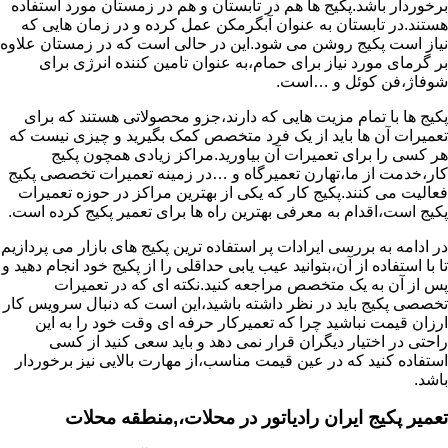
برخوردار باشد.پکیج ها هم در تابستان و هم در زمستان مورد استفاده
هستند.در تابستان به عنوان آبگرمکن عمل کرده و در زمان هایی که
نیاز است پکیج روشن می شود.این در حالی است که در زمستان علاوه
بر گرمای مورد نیاز برای حمام،به عنوان تامین کننده انرژی برای
شوفاژ،فن کوئل و …است.
پکیج ها با تمام مزیت هایی که دارند،جزو محصولاتی هستند که برای
تعمیرات آن ها باید از یک فرد متخصص کمک بگیرید و چیزی نیست که
هر کسی را برای تعمیرات آن بیاورید.مراکز زیادی همچون پکیج
کار،خدمت از ما،تهارن تعمیرگاه و …در زمینه تعمیرات تخصصی پکیج
فعالیت می کنند.پکیج کار که یکی از بهترین مراکز در حوزه تعمیرات
پکیج است،اقدام به معرفی بهترین راه ها برای تعمیر پکیج کرده است.
در ادامه به بررسی ایرادات پر استفاده ترین پکیج های بازار می پردازیم
تا با استفاده از آن،بتوانید عیب یابی حداقلی را از پکیج خود انجام دهید و
پس از آن به یک متخصص مراجعه کنید.نکته ای که در تعمیرات
تخصصی پکیج باید در نظر داشته باشید،این است که دنبال سرویس کار
ارزان قیمت نباشید چرا که تعمیرکار حرفه ای وقت خود را به این
راحتی در اختیار دیگران قرار نمی دهد و باید سعی کنید از کسی
استفاده کنید که در عین قیمت مناسب،از مهارت بالایی نیز برخوردار
باشد.
تعمیر پکیج ایران رادیاتور در محلات،,منطقه محلات