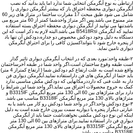
ارتباطی به نوع آبگرمکن انتخابی شما ندارد اما باید بدانید که نصب
آبگرمکن دیواری محفظه احتراق باز که بیشتر آبگرمکن دیواری را
شامل می شود طبق مبحث 17 مقرارت ساختما در متراژ های زیر 60
متر ممنوع می باشد.پس اگر متراژ واحدشما کمتر از 60 متر مربع می
باشدتنها می توانید از آبگرمکن دیواری محفظه احتراق بسته استفاده
نمایید که آبگرمکن B5418Rsi می باشد.البته لازم به ذکر است که این
دستگاه به دلیل وجود دودکش مخصوص دو جداره،دودکش آن تنها باد
از پنجره خارج شود تا بتوانداکسیژن کافی را برای احتراق آبگرمکن
دیواری تامین نماید.
۲-طبقه واحد:مورد بعدی که در انتخاب آبگرمکن دیواری تاثیر گذار
است طبقه وقوع ساختمان است،اگر واحد شما در طبقه آخرساختمان
واقع شده است به علت ارتفاع کم دودکش شما ( ارتفاع کمتراز 4 متر)
باید حتما از آبگرمکن های فن داراستفاده نمایید.آبگرمکن دیواری فن
دار به علت فنی که دارددرمکانهایی که دودکش مکش مناسبی ندارد
کمک به خروج محصولات احتراق می نماید.اگر واحد شما این شرایط را
دارد برای متراژهای بین 60 الی 130 متر مربع آبگرمکن B3315IF و
متراژهای بالای 130 متر مربع آبگرمکن B3318IF مناسب می باشد.
۳-نوع دودکش واحد:اگر در واحد شما دودکش رو کار می باشد یا به
عبارتی دیگراز پنجره یا دیواربه سمت بیرون خارج شده است به دلیل
اینکه این نوع دودکش مکشی نخواهدداشت حتما باید از آبگرمکن
دیواری فن دار استفاده نمایید.برای متراژهای بین 60 الی 130 متر
مربع آبگرمکن B3315IF و متراژهای بالای 130 متر مربع آبگرمکن
B3318IF مناسب می باشد.