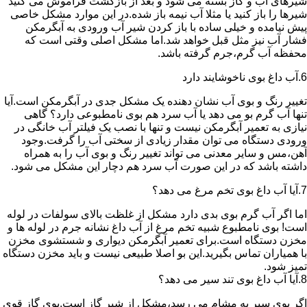
شیرهای آب و گاز بسته می شود و بعد از بازگشت فراموش می کنید
شیرها را باز کنید یا مثلا آب نیمه باز شده.در این موارد مشکل خاصی
پیش نیامده و خیلی ساده با باز کردن شیر آب ورودی به آبگرمکن
فشار آب نیز مثل قبل خواهد شد.اما مشکل اصلی وقتی است که
محفظه آب گرم،جرم گرفته باشد.
6.آب داغ بوی ناخوشایند دارد
تغییر رنگ و بوی آب نشان دهنده یک مشکل جدی در آبگرمکن است.آیا
تنها آب گرم بو می دهد یا آب سرد هم بوی نامطبوعی دارد؟ گاهی
نیازی به تعمیر آبگرمکن نیست و تنها با نصب یک فیلتر آب خانگی در
ورودی دستگاه می توان مقدار زیادی از سختی آب را گرفت.وجود
آهن،مس و سایر معدنی می تواند تغییر رنگ و بوی آب را به همراه
داشته باشد که در این صورت آب سرد هم دچار این مشکل می شود.
7.آیا آب داغ بوی تخم مرغ می دهد؟
اما اگر آب گرم بوی بدی دارد مشکل از غلظت بالای سولفات در لوله
است! بوی نامطبوع شبیه تخم مرغ از آب داغ نشانه جرم در لوله ها و
مخزن دستگاه است.برای تعمیر آبگرمکن دیواری و شستشوی مخزن
با همیاران تماس بگیرید.این بو اصلا طبیعی نیست و باید مخزن دستگاه
تمیز شود.
8.آیا آب داغ بوی تند سیر می دهد؟
اگر بوی سیر به مشام می رسد،مشکل از شیر گاز است.بوی گاز قوی