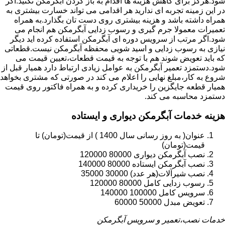
شود.هرگز برای کاهش هزینه ها اقدام به باز کردن آبگرمکن نکنید.اگر
در این زمینه تجربه ای ندارید هر اقدامی می تواند خسارت بیشتری به
همراه داشته باشد و هزینه بیشتری روی دست تان بگذارد.به همراه
تعمیرات معمولا جرم گیری و رسوب زدایی آبگرمکن هم انجام می
شود.اگر مرتب از سرویس دوره ای آبگرمکن استفاده کرده اید دیگر
نیازی به رسوب زدایی و اسید شویی محفظه آبگرمکن نیست.قطعاتی
که باید تعویض شوند هم با توجه به قیمت قطعات،تعیین قیمت می
شود.دستمزد تعمیر آبگرمکن به عوامل زیادی ارتباط دارد همیار قبل از
شروع به کار،مبلغ نهایی را اعلام می کند در صورتی که مشتری بخواهد
همیار قطعه جایگزین را خریداری کرده و به همراه فاکتور روی قیمت
دستمزد محاسبه می کند.
هزینه خدمات آبگرمکن دیواری و ایستاده
عنوان( به روز رسانی سال 1400 ) از قیمت(تومان) تا
قیمت(تومان)
نصب آبگرمکن دیواری 80000 120000
نصب آبگرمکن ایستاده 80000 140000
نصب شیرآلات(هر عدد) 30000 35000
رسوب زدایی کامل 80000 120000
سرویس کامل 100000 140000
تعویض مبدل 50000 60000
خدمات نصب،تعمیر و سرویس آبگرمکن