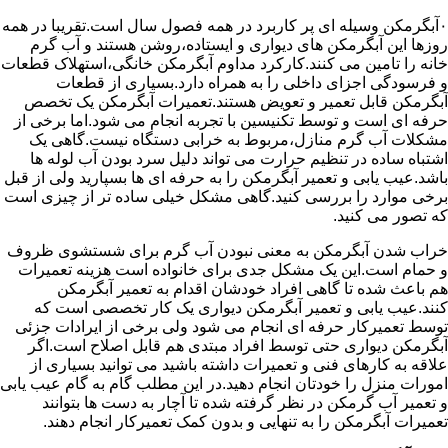
۰آبگرمکن وسیله ای پر کاربرد در همه فصول سال است.تقریبا در همه
روزها این آبگرمکن های دیواری و ایستاده،روشن هستند و آب گرم
خانه را تامین می کنند.کارکرد مداوم آبگرمکن خانگی،استهلاک قطعات
و فرسودگی اجزای داخلی را به همراه دارد.بسیاری از قطعات
آبگرمکن قابل تعمیر و تعویض هستند.تعمیرات آبگرمکن یک تخصص
حرفه ای است و توسط تکنیسین با تجربه انجام می شود.اما برخی از
مشکلات آب گرم منازل،مربوط به خرابی دستگاه نیست.گاهی یک
اشتباه ساده در تنظیم حرارت می تواند دلیل سرد بودن آب لوله ها
باشد.عیب یابی و تعمیر آبگرمکن را به حرفه ای ها بسپارید ولی از قبل
برخی موارد را بررسی کنید.گاهی مشکل خیلی ساده تر از چیزی است
که تصور می کنید.
خراب شدن آبگرمکن به معنی نبودن آب گرم برای شستشوی ظروف
و حمام است.این یک مشکل جدی برای خانواده است هزینه تعمیرات
هم باعث شده تا گاهی افراد خودشان اقدام به تعمیر آبگرمکن
کنند.عیب یابی و تعمیر آبگرمکن دیواری یک کار تخصصی است که
توسط تعمیرکار حرفه ای انجام می شود ولی برخی از ایرادات جزئی
آبگرمکن دیواری حتی توسط افراد مبتدی هم قابل اصلاح است.اگر
علاقه به کارهای فنی و تعمیرات داشته باشید می توانید بسیاری از
امورات منزل را خودتان انجام دهید.در این مطلب گام به گام عیب یابی
و تعمیر آب گرمکن در نظر گرفته شده تا آچار به دست ها بتوانند
تعمیرات آبگرمکن را به تنهایی و بدون کمک تعمیرکار انجام دهند.