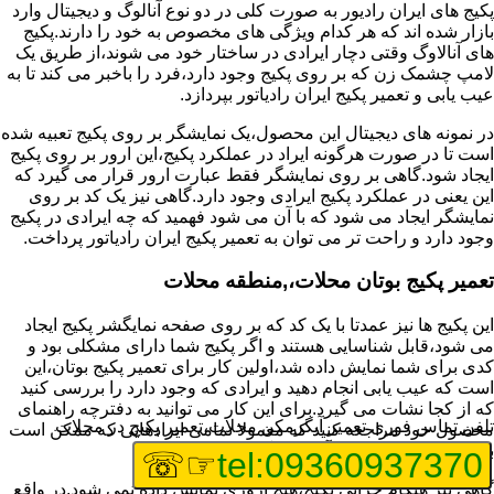
پکیج های ایران رادیور به صورت کلی در دو نوع آنالوگ و دیجیتال وارد
بازار شده اند که هر کدام ویژگی های مخصوص به خود را دارند.پکیج
های آنالاوگ وقتی دچار ایرادی در ساختار خود می شوند،از طریق یک
لامپ چشمک زن که بر روی پکیج وجود دارد،فرد را باخبر می کند تا به
عیب یابی و تعمیر پکیج ایران رادیاتور بپردازد.
در نمونه های دیجیتال این محصول،یک نمایشگر بر روی پکیج تعبیه شده
است تا در صورت هرگونه ایراد در عملکرد پکیج،این ارور بر روی پکیج
ایجاد شود.گاهی بر روی نمایشگر فقط عبارت ارور قرار می گیرد که
این یعنی در عملکرد پکیج ایرادی وجود دارد.گاهی نیز یک کد بر روی
نمایشگر ایجاد می شود که با آن می شود فهمید که چه ایرادی در پکیج
وجود دارد و راحت تر می توان به تعمیر پکیج ایران رادیاتور پرداخت.
تعمیر پکیج بوتان محلات،,منطقه محلات
این پکیج ها نیز عمدتا با یک کد که بر روی صفحه نمایگشر پکیج ایجاد
می شود،قابل شناسایی هستند و اگر پکیج شما دارای مشکلی بود و
کدی برای شما نمایش داده شد،اولین کار برای تعمیر پکیج بوتان،این
است که عیب یابی انجام دهید و ایرادی که وجود دارد را بررسی کنید
که از کجا نشات می گیرد.برای این کار می توانید به دفترچه راهنمای
تلفن تماس فوری
تعمیر آبگرمکن محلات،تعمیر پکیج در محلات
محصول خود مراجعه کنید که معمولا تمامی ایرادهایی که ممکن است
برای پکیج پیش بیاید در آن قرار گرفته است.
☞☏
tel:09360937370
گاهی نیز هنگام خرابی پکیج،هیچ اروری نمایش داده نمی شود.در واقع