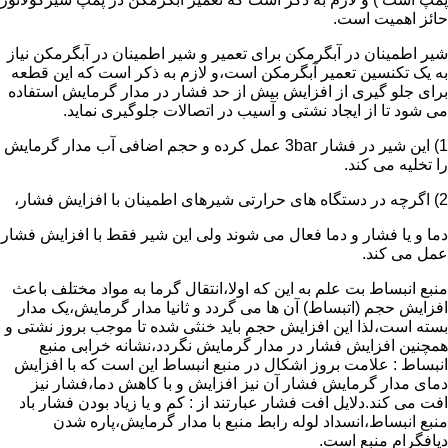
حائز اهمیت است.
شیر اطمینان در آبگرمکن برای تعمیر و شیر اطمینان در آبگرمکن نیاز
به یک تکنسین تعمیر آبگرمکن است،و لازم به ذکر است که این قطعه
برای جلو گیری از افزایش بیش از حد فشار در مدار گرمایش استفاده
می شود تا از ایجاد نشتی و آسیب در اتصالات جلوگیری نماید.
1) این شیر در فشار 3bar عمل کرده و حجم اضافی آب مدار گرمایش
را تخلیه می کند.
2) اگرچه در دستگاه های حرارتی شیرهای اطمینان با افزایش فشار،
دما و یا فشار و دما فعال می شوند ولی این شیر فقط با افزایش فشار
عمل می کند.
منبع انبساط بت علم به این که اولا،انتقال گرما به مواد مختلف باعث
افزایش حجم (اتبساط) آن ها می گردد و ثانیا مدار گرمایش،یک مدار
بسته است،لذا این افزایش حجم باید خنثی شده تا موجب بروز نشتی و
همچنین افزایش فشار در مدار گرمایش نگردد،نشانه خرابی منبع
انبساط : علامت بروز اشکال در منبع انبساط این است که با افزایش
دمای مدار گرمایش فشار آن نیز افزایش و با کاهش دما،فشار نیز
افت می کند.دلایل افت فشار عبارتند از : کم و یا زیاد بودن فشار باد
منبع انبساط،انسداد لوله رابط منبع با مدار گرمایش،پاره شدن
دیافگرام منبع است.