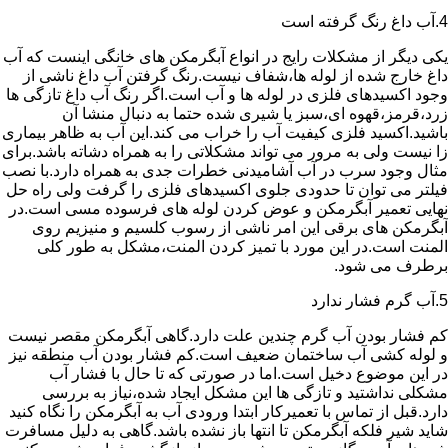
4.آب داغ رنگ گرفته است
یکی دیگر از مشکلات رایج در انواع آبگرمکن های خانگی اینست که آب
داغ خارج شده از لوله ها،شفاف نیست.رنگ گرفتن آب داغ ناشی از
وجود اکسیدهای فلزی در لوله ها و آب است.اگر رنگ آب داغ تازگی ها
زرد،قرمز،قهوه ای،سبز یا شیری شده حتما به دنبال منشا آن
باشید.اکسید فلزی کیفیت آب را خراب می کند.این آب به ظاهر بیماری
زا نیست ولی به مرور می تواند مشکلاتی را به همراه دشاته باشد.برای
مثال وجود سرب در آب آشامیدنی خطرات جدی به همراه دارد.با نصب
فیلتر می توان تا حدودی جلوی اکسیدهای فلزی را گرفت ولی راه حل
نهایی تعمیر آبگرمکن و عوض کردن لوله های فرسوده مسی است.در
آبگرمکن های برقی این امر ناشی از رسوب کلسیم و منیزیم روی
المنت است.در این مورد با تمیز کردن المنت،مشکل به طور کلی
برطرف می شود.
5.آب گرم فشار ندارد
کم فشار بودن آب گرم چندین علت دارد.گاهی آبگرمکن مقصر نیست
و لوله کشی آب ساختمان ضعیف است.کم فشار بودن آب منطقه نیز
در این موضوع دخیل است.اما در صورتی که تا حال با فشار آب
مشکلی نداشتید و تازگی ها این مشکل ایجاد شده،نیاز به بررسی
دارد.قبل از تماس با تعمیرکار ابتدا ورودی آب به آبگرمکن را نگاه کنید
شاید شیر فلکه آبگرمکن تا انتها باز نشده باشد.گاهی به دلیل مسافرت