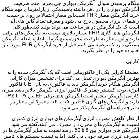
هنگام پرسیدن سوال "آبگرمکن دیواری چی بخرم" حتما ظرفیت
آبگرمکن دیواری را در ذهن داشته باشید.یکی از پارامترهای مهم هنگام
خرید آبگرمکن،معیار FHR است.این معیار احتمالا بر روی بر چسب
راهنمای انرژی محصول درج می شود و معرف تعداد گالن های آبی
است که یک آبگرمکن در هر ساعت می تواند تولید کند.بطور کلی
آبگرمکن های گازی FHR بسیار بالاتری نسبت به آبگرمکن های برقی
دارند و این معیار به ظرفیت مخزن،منبع گرما و اندازه شعله آبگرمکن
بستگی دارد که توصیه می کنیم قبل از خرید آبگرمکن FHR مورد نیاز
خانواده خود را در نظر بگیرید.
کارایی
مطمئنا کارایی یکی از فاکتورهایی است که یک آبگرمکن ساده را به
بهترین آبگرمکن دیواری تبدیل می کند.برای تشخیص میزان کارایی
آبگرمکن هنگام خرید آبگرمکن باید به فاکتوری به نام EF یا فاکتور
انرژی توجه کنید.هر چقدر که فاکتور انرژی آبگرمکن بالاتر باشد میزان
کارایی آبگرمکن بیشتر است.آبگرمکن های برقی EF بین ۰/۷ تا ۰/۹۵
دارند و آبگرمکن های گازی EF بین ۰/۵ تا ۰/۶.معمولا این معیار در
دفترچه راهنمای آبگرمکن ذکر می شود.
از نظر کاهش مصرف انرژی آبگرمکن های دیواری انرژی کمتری
نسبت به آبگرمکن های مخزن دار مصرف می کنند.گفته می شود
آبگرمکن های دیواری بین 8 تا 50 درصد نسبت به سایر آبگرمکن ها در
مصرف انرژی صرفه جویی می کنند; اما به نسبت سیستم های تامین