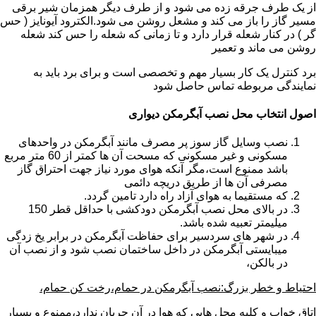
از یک طرف جرقه زده می شود و از طرف دیگر همزمان شیر برقی
مسیر گاز را باز می کند و مشعل روشن می شود.الکترود آیونایز ( حس
گر ) در کنار شعله قرار دارد و تا زمانی که شعله را حس کند شعله
روشن می ماند و تعمیر
برد کنترل یک کار بسیار مهم و تخصصی است و برای برد باید به
نمایندگی مربوطه تماس حاصل شود
اصول انتخاب محل نصب آبگرمکن دیواری
نصب وسایل گاز سوز پر مصرف مانند آبگرمکن در واحدهای
مسکونی و غیر مسکونی که مسحت آن ها کمتر از 60 متر مربع
باشد ممنوع است،مگر آنکه هوای مورد نیاز جهت احتراق گاز
مصرفی آن ها از طریق دریچه دائمی
که مستقیما به هوای آزاد راه دارد تامین گردد.
در بالای محل نصب آبگرمکن دودکشی با حداقل قطر 150
میلیمتر تعبیه شده باشد.
در شهر های سردسیر برای حفاظت آبگرمکن در برابر یخ زدگی
میبایستی آبگرمکن در داخل ساختمان نصب شود و از نصب آن
در بالکن،
احتیاط و خطر بزرگ:نصب آبگرمکن در حمام،رخت کن حمام،
اتاق خواب و کلیه محل هایی که هوا در آن جریان ندارد،ممنوع و بسیار