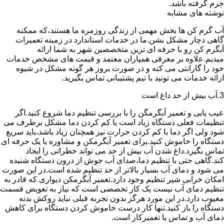
جرم گرفته باشد.
نوشته های مشابه
آب گرم کن ها بخش مهمی از زندگی روزمره ما هستند،که ممکنه
گاهی دچار مشکل بشن.ما در خدمات استاندارد در زمینه تعمیرات
آبگرم کن رو با حرفه ای ترین متخصصین شهر به شما ارائه
میدیم.علاوه بر معرفی همیاران معتمد و قیمت های مشخص خدمات
خود را گارانتی می کنه و در صورت بروز هر گونه مشکل در شیوه
ارائه خدمات می تونید با تیم پشتیبانی تماس بگیرید.
3.آب بیش از حد داغ است
عیب یابی و تعمیر آبگرمگن را با بررسی تنظیم دما شروع کنید.اگر
تنظیمات فعلی دستگاه زیاد است با کم کردن دما مشکل برطرف می
شود ولی اگر دما با کم کردن حرارت نیز همچنان زیاد باشد،باید سریع
دستگاه را خاموش کنید.برای تعمیر آبگرمکن و مشاوره با یک حرفه ای
تماس بگیرد.داغ شدن آب بیش از حد می تواند خطراتی را ایجاد
کند.گاهی حتی با تنظیم دما،صدای آب جوش از درون دستگاه شنیده
می شود و دمای آب بسیار بالاتر از حد تنظیم شده است.در این صورت
امکان خرابی شیر تنظیم وجود دارد.تعمیر آبگرمکن دیواری که قادر به
تنظیم دمای آب نیست یک کار تخصصی است که نیاز به تعویض قسمت
معیوب دارد.در این مورد هرگز بدون تجربه قبلی نباید روکش بدنه
دستگاه را باز کنید.تنها کار درست خاموش کردن دستگاه برای کاهش
دمای آب و تماس با تعمیرکار است.