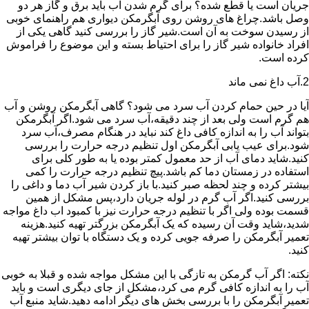
جریان است یا قطع شده؟ برای گرم شدن آب باید برق و گاز هر دو
وصل باشد.چراغ های روشن روی آبگرمکن دیواری هم راهنمای خوبی
از رسیدن سوخت به آن است.شیر گاز را بررسی کنید گاهی یکی از
افراد خانواده شیر گاز را برای احتیاط بسته و این موضوع را فراموش
کرده است.
2.آب داغ نمی ماند
آیا در حین حمام کردن آب سرد می شود؟ گاهی آبگرمکن روشن و آب
هم گرم است ولی بعد از چند دقیقه،آب سرد می شود.اگر آبگرمکن
بتواند آب را به اندازه کافی داغ کند نباید در هنگام مصرف،آب سرد
شود.برای عیب یابی آبگرمکن اول تنظیم درجه حرارت را بررسی
کنید.شاید دمای آب از حد معمول کمتر بوده یا به طور کلی برای
استفاده در زمستان دما کم باشد.پیچ تنظیم درجه حرارت را کمی
بیشتر کرده و چند لحظه صبر کنید.با باز کردن شیر آب دما و داغی را
بررسی کنید.اگر آب گرم در لوله جریان دارد،پس مشکل از همین
قسمت بوده ولی اگر با تنظیم درجه حرارت نیز با کمبود اب داغ مواجه
شدید،شاید وقت آن رسیده که یک آبگرمکن بزرگتر تهیه کنید.هزینه
تعمیر آبگرمکن را صرفه جویی کرده و یک دستگاه با توان بیشتر تهیه
کنید.
نکته: اگر آب گرمکن به تازگی با این مشکل مواجه شده و قبلا به خوبی
آب را به اندازه کافی گرم می کرد،مشکل از جای دیگری است و باید
تعمیر آبگرمکن را با بررسی بخش های دیگر ادامه دهید.شاید منبع آب