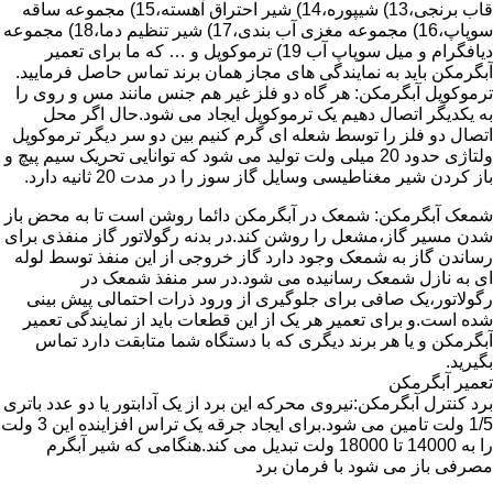
قاب برنجی،13) شیپوره،14) شیر احتراق آهسته،15) مجموعه ساقه
سوپاپ،16) مجموعه مغزی آب بندی،17) شیر تنظیم دما،18) مجموعه
دیافگرام و میل سوپاپ آب 19) ترموکوپل و … که ما برای تعمیر
آبگرمکن باید به نمایندگی های مجاز همان برند تماس حاصل فرمایید.
ترموکوپل آبگرمکن: هر گاه دو فلز غیر هم جنس مانند مس و روی را
به یکدیگر اتصال دهیم یک ترموکوپل ایجاد می شود.حال اگر محل
اتصال دو فلز را توسط شعله ای گرم کنیم بین دو سر دیگر ترموکوپل
ولتاژی حدود 20 میلی ولت تولید می شود که توانایی تحریک سیم پیچ و
باز کردن شیر مغناطیسی وسایل گاز سوز را در مدت 20 ثانیه دارد.
شمعک آبگرمکن: شمعک در آبگرمکن دائما روشن است تا به محض باز
شدن مسیر گاز،مشعل را روشن کند.در بدنه رگولاتور گاز منفذی برای
رساندن گاز به شمعک وجود دارد گاز خروجی از این منفذ توسط لوله
ای به نازل شمعک رسانیده می شود.در سر منفذ شمعک در
رگولاتور،یک صافی برای جلوگیری از ورود ذرات احتمالی پیش بینی
شده است.و برای تعمیر هر یک از این قطعات باید از نمایندگی تعمیر
آبگرمکن و یا هر برند دیگری که با دستگاه شما متابقت دارد تماس
بگیرید.
تعمیر آبگرمکن
برد کنترل آبگرمکن:نیروی محرکه این برد از یک آدابتور یا دو عدد باتری
1/5 ولت تامین می شود.برای ایجاد جرقه یک تراس افزاینده این 3 ولت
را به 14000 تا 18000 ولت تبدیل می کند.هنگامی که شیر آبگرم
مصرفی باز می شود با فرمان برد