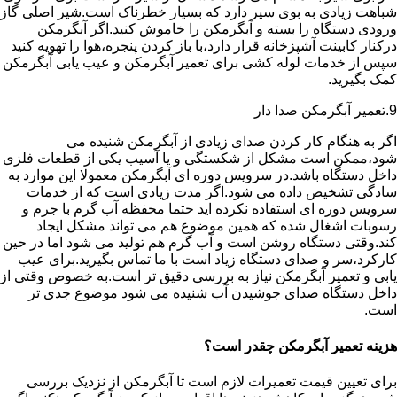
شباهت زیادی به بوی سیر دارد که بسیار خطرناک است.شیر اصلی گاز
ورودی دستگاه را بسته و آبگرمکن را خاموش کنید.اگر آبگرمکن
درکنار کابینت آشپزخانه قرار دارد،با باز کردن پنجره،هوا را تهویه کنید
سپس از خدمات لوله کشی برای تعمیر آبگرمکن و عیب یابی آبگرمکن
کمک بگیرید.
9.تعمیر آبگرمکن صدا دار
اگر به هنگام کار کردن صدای زیادی از آبگرمکن شنیده می
شود،ممکن است مشکل از شکستگی و یا آسیب یکی از قطعات فلزی
داخل دستگاه باشد.در سرویس دوره ای آبگرمکن معمولا این موارد به
سادگی تشخیص داده می شود.اگر مدت زیادی است که از خدمات
سرویس دوره ای استفاده نکرده اید حتما محفظه آب گرم با جرم و
رسوبات اشغال شده که همین موضوع هم می تواند مشکل ایجاد
کند.وقتی دستگاه روشن است و آب گرم هم تولید می شود اما در حین
کارکرد،سر و صدای دستگاه زیاد است با ما تماس بگیرید.برای عیب
یابی و تعمیر آبگرمکن نیاز به بررسی دقیق تر است.به خصوص وقتی از
داخل دستگاه صدای جوشیدن آب شنیده می شود موضوع جدی تر
است.
هزینه تعمیر آبگرمکن چقدر است؟
برای تعیین قیمت تعمیرات لازم است تا آبگرمکن از نزدیک بررسی