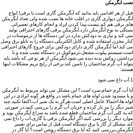
نصب آبگرمکن
قبل از هر اقدامی باید بدانید که آبگرمکن گازی است یا برقی! انواع
آبگرمکن دیواری گازی در اغلب خانه ها نصب شده ولی تعداد آبگرمکن
های برقی هم کم نیست.پیدا کردن ایراد و انجام کارهای تعمیراتی
بستگی به نوع آبگرمکن دارد.آبگرمکن برقی،گازهای احتراقی تولید
نمی کند و نیازی به دودکش ندارد.در این دستگاه ها از ترموستات در
کنار مخزن استفاده شده و کابل الکتریکی،دستگاه را به تابلو برق وصل
می کند.اما آبگرمکن گازی دارای دودکش برای خروج گازهای احتراقی
است.سیستم پیلوت،مشعل،ترموکوبل در دستگاه نصب شده و با
برداشتن روکش بدنه دیده می شود.آبگرمکن از هر نوعی که باشد باید
بتواند آب گرم ساختمان را تامین کند.برخی از رایج تریم مشکلات اینها
هستند:
1.آب داغ نمی شود
آیا آب گرم حمام،سرد است؟ این مشکل می تواند مربوط به آبگرمکن
و یا مسدود شدن لوله های حمام باشد.در واقع هر گونه ایرادی در این
لوله ها،احتمالا عامل اصلی است.هرگز به یک شیر آب،اکتفا نکنید.چند
شیر دیگر را نیز باز کرده و جریان آب گرم را بررسی کنید.در صورتی
که به کلی آب گرم ساختمان قطع شده باشد به سراغ آبگرمکن بوید و
موارد دیگر را بررسی کنید.اگر آبگرمکن برقی یا گازی،آب را داغ نمی
کند مشکل از گاز یا برق دستگاه است.قبل از تماس برای تعمیر
آبگرمکن،بررسی کنید که آیا برق دستگاه روشن است؟ آیا گاز در