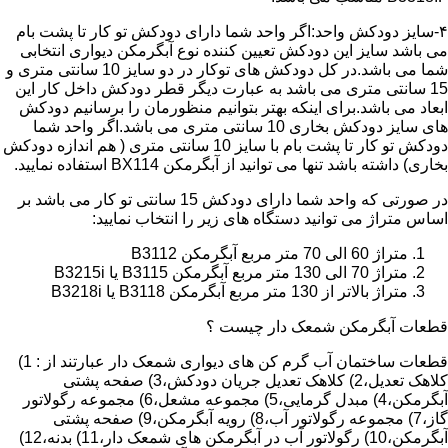
۴-سایز دودکش واحد:اگر واحد شما دارای دودکش تو کار تا پشت بام
می باشد سایز این دودکش تعیین کننده نوع آبگرمکن دیواری انتخابی
شما می باشد.در کل دودکش های توکار در دو سایز 10 سانتی متری و
15 سانتی متری می باشد به عبارت دیگر قطر دودکش داخل کار این
ابعاد می باشد.برای اینکه بهتر بتوانیم منظورمان را برسانیم دودکش
های سایز دودکش بخاری 10 سانتی متری می باشد.اگر واحد شما
دودکش تو کار تا پشت بام با سایز 10 سانتی متری ( هم اندازه دودکش
بخاری) داشته باشد تنها می توانید از آبگرمکن BX114 استفاده نمایید.
در صورتی که واحد شما دارای دودکش 15 سانتی تو کار می باشد بر
اساس متراژ می توانید دستگاه های زیر را انتخاب نمایید:
متراژ 60 الی 70 متر مربع آبگرمکن B3112
متراژ 70 الی 130 متر مربع آبگرمکن B3115 یا B3215i
متراژ بالاتر از 130 متر مربع آبگرمکن B3118 یا B3218i
قطعات آبگرمکن شمعک دار چیست ؟
قطعات ساختمان آب گرم کن های دیواری شمعک دار عبارتند از : 1)
کلاهک تعدیل،2) کلاهک تعدیل جریان دودکش،3) صفحه پشتی
آبگرمکن،4) مبدل گرمایی،5) مجموعه مشعل،6) مجموعه رگولاتور
گاز،7) مجموعه رگولاتور آب،8) رویه آبگرمکن،9) صفحه پشتی
آبگرمکن،10) رگولاتور آب در آبگرمکن های شمعک دار،11) بدنه،12)