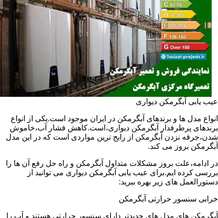
عیب یابی آبگرمکن دیواری
انواع مدل ها و برندهای آبگرمکن در ایران موجود است.یکی از انواع
برندهای پرطرفدار آبگرمکن دیواری،است.کاهش فشار آب،خاموش
شدن،جرقه نزدن آبگرمکن از رایج ترین مواردی است که در این مدل
آبگرمکن بروز می کند.
در ادامه،علت بروز مشکلات متداول آبگرمکن و راه حل رفع آن ها را
بررسی کرده ایم.برای عیب یابی آبگرمکن دیواری می توانید از
دستورالعمل های زیر بهره ببرید:
خرابی سنسور حرارتی آبگرمکن
آبگرمکن های مدل های جدیدتر دارای سنسور حرارتی هستند و آب را