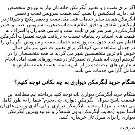
اگر برای نصب و یا تعمیر آبگرمکن خانه تان نیاز به نیروی متخصص
فنی دارید،اپلیکیشن را نصب کنید.قیمت سرویس نصب و تعمیر
آبگرمکن همانند سایر خدمات فنی مثل نصب و تعمیر پکیج و شوفاژ در
اپلیکیشن شفاف و دقیق اعلام شده است.هزینه سرویس نصب و تعمیر
آبگرمکن در سراسر تهران ثابت است و تمامی همیاران با اشراف به
قیمت های استاندارد سامانه نسبت به دریافت هزینه تعمیرات آبگرمکن
اقدام می کنند.جدول به روز شده خدمات نصب و سرویس آبگرمکن را
در جدول مشاهده می کنید.اگر برای تعمیرات فنی منزلتان دنبال
خوش نام ترین متخصصین شهر می گردید ما همه متخصصان را در
گردهم آورده ایم.همیاران تعمیرکار در همه روزهای هفته آماده انجام
سفارش های ثبت شده در اپ این سامانه هستند.همه سفارش ها
شامل گارانتی خدمات می باشد.
هنگام خرید آبگرمکن دیواری به چه نکاتی توجه کنیم؟
هنگام خرید آبگرمکن دیواری باید توجه کنید،پرداخته ایم.مطالعه این
قسمت پاسخ سوال "آبگرمکن دیواری چی بخرم" شما را به طور کامل
می دهد تا با مزایا و معایب آبگرمکن دیواری برقی،گازی و مدل های آن
آشنا شوید (معایب ابگرمکن بدون شمعک) و بتوانید بهترین آبگرمکن
دیواری را برای منزل تان خریداری کنید.
ظرفیت