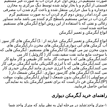
صورت مستقیم،در روش اول گرم کردن آب به صورت غیر مستقیم
قسمتی از آبگرم و یا بخار تولید شده توسط دیگ مرکزی به مخازن
دوجداره و یا مبل حرارتی منتقل شده و باعث گرم شدن آب مصرفی
می گردد.امادر روش دوم گرم کردن آب به صورت مستقیم گرم
کردن آب در تماس مستقیم باسطح گرم کننده می باشد مانند سماور
زغالی و نفتی که با استفاده از این روش انواع آبگرمکن های مستقیم
ساخته شده است.
انواع آبگرمکن و تعمیر آبگرمکن
انواع آبگرمکن و تعمیر آبگرمکن عبارتند از : 1) آبگرمکن های گاز سوز :
آب گرمکن های آنی دیواری,آبگرمکن های مخزن دار,آبگرمکن های
بدون مخزن نیز می گویند.2) آبگرمکن های مستقیم : آبگرمکن هایی که
با سوخت مایع مانند نفت سفید،نفت گاز ( گازوئیل ) کار می
کنند,آبگرمکن هایی که با سوخت گاز مانند گاز طبیعی و گاز مایع کار
می کنند,آبگرمکن هایی که با انرژی الکتریکی مانند آبگرمکن برقی کار
می کنند,آبگرمکن هایی که با انرژی حیدری مانند آبگرمکن حیدری کار
می کنند.3) آبگرمکن های گازسوز دیواری : آبگرمکن شمعک دار (
ترموکوپلی ) | آبگرمکن بدون شمعک ( آیونایز ),آبگرمکن پیلوت موقت
(IP),آبگرمکن فن دار،است که برای تعمیر آبگرمکن باید به نمایندگی
تماس حاصل فرمایید.
راهنمای خرید آبگرمکن دیواری
۱-متراژ واحد:شاید در مرحله اول به نظر بیاید که متراژ واحد شما