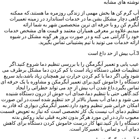
نوشته های مشابه
آب گرم کن ها بخش مهمی از زندگی روزمره ما هستند،که ممکنه
گاهی دچار مشکل بشن.ما در خدمات استاندارد در زمینه تعمیرات
آبگرم کن رو با حرفه ای ترین متخصصین شهر به شما ارائه
میدیم.علاوه بر معرفی همیاران معتمد و قیمت های مشخص خدمات
خود را گارانتی می کنه و در صورت بروز هر گونه مشکل در شیوه
ارائه خدمات می تونید با تیم پشتیبانی تماس بگیرید.
3.آب بیش از حد داغ است
عیب یابی و تعمیر آبگرمگن را با بررسی تنظیم دما شروع کنید.اگر
تنظیمات فعلی دستگاه زیاد است با کم کردن دما مشکل برطرف می
شود ولی اگر دما با کم کردن حرارت نیز همچنان زیاد باشد،باید سریع
دستگاه را خاموش کنید.برای تعمیر آبگرمکن و مشاوره با یک حرفه ای
تماس بگیرد.داغ شدن آب بیش از حد می تواند خطراتی را ایجاد
کند.گاهی حتی با تنظیم دما،صدای آب جوش از درون دستگاه شنیده
می شود و دمای آب بسیار بالاتر از حد تنظیم شده است.در این صورت
امکان خرابی شیر تنظیم وجود دارد.تعمیر آبگرمکن دیواری که قادر به
تنظیم دمای آب نیست یک کار تخصصی است که نیاز به تعویض قسمت
معیوب دارد.در این مورد هرگز بدون تجربه قبلی نباید روکش بدنه
دستگاه را باز کنید.تنها کار درست خاموش کردن دستگاه برای کاهش
دمای آب و تماس با تعمیرکار است.