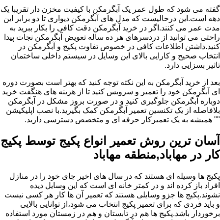
گفته می شود که طول عمر یک آبگرمکن با کیفیت مخزن دار تقریبا یک
دهه است.این درحالیست که مدل های آبگرمکن دیواری تا دو برابر این
مدت عمر می کنند.اگر در خرید آبگرمکن دقت کافی را بکار ببرید به
راحتی می توانید از دردسرهای هر ده ساله تعویض آبگرمکن نجات پیدا
کنید.داشتن اطلاعات کافی در خصوص تفاوت پکیج و آبگرمکن در
انتخاب صحیح و کارایی بالای این وسایل در سیستم داخلی ساختمان
تاثیر بسزایی دارد.
بعد از خرید آبگرمکن به این نکته توجه کنید که بهتر است بصورت دوره
ای آبگرمکن خود را تعمیر و سرویس کنید تا از هزینه های هنگفت خرید
دوباره آبگرمکن جلوگیری کنید و در صورت بروز مشکل در آبگرمکن
بلافاصله از یک تکنسین تعمیر آبگرمکن کمک بگیرید.با نصب اپلیکیشن
"" همیشه به یک تعمیرکار حرفه ای و متخصص دسترسی دارید.
آسان ترین روش تعمیر انواع پکیج توسط پکیج
کار در مهاباد,منطقه مهاباد
پکیج ها وسیله ای هستند که در سال های اخیر جای خود را در منازل
افراد باز کرده اند و در کمتر خانه ای است که این وسایل دیده
نشوند.پکیج ها جزو وسایلی هستند که تعمیر آن ها کار هر کسی نیست
و باید فردی که برای تعمیر پکیج انتخاب می شود،از توانایی بالایی
برخوردار باشد.پکیج ها هم در تابستان و هم در زمستان مورد استفاده