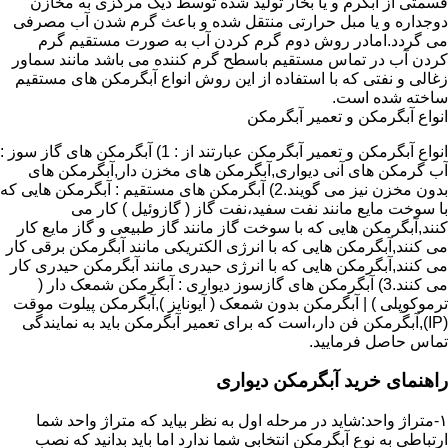
قسمتی از آبگرم و یا بخار تولید شده توسط دیگ مرکزی به مخازن
دوجداره و یا مبل حرارتی منتقل شده و باعث گرم شدن آب مصرفی
می گردد.امادر روش دوم گرم کردن آب به صورت مستقیم گرم
کردن آب در تماس مستقیم باسطح گرم کننده می باشد مانند سماور
زغالی و نفتی که با استفاده از این روش انواع آبگرمکن های مستقیم
ساخته شده است.
انواع آبگرمکن و تعمیر آبگرمکن
انواع آبگرمکن و تعمیر آبگرمکن عبارتند از : 1) آبگرمکن های گاز سوز :
آب گرمکن های آنی دیواری,آبگرمکن های مخزن دار,آبگرمکن های
بدون مخزن نیز می گویند.2) آبگرمکن های مستقیم : آبگرمکن هایی که
با سوخت مایع مانند نفت سفید،نفت گاز ( گازوئیل ) کار می
کنند,آبگرمکن هایی که با سوخت گاز مانند گاز طبیعی و گاز مایع کار
می کنند,آبگرمکن هایی که با انرژی الکتریکی مانند آبگرمکن برقی کار
می کنند,آبگرمکن هایی که با انرژی حیدری مانند آبگرمکن حیدری کار
می کنند.3) آبگرمکن های گازسوز دیواری : آبگرمکن شمعک دار (
ترموکوپلی ) | آبگرمکن بدون شمعک ( آیونایز ),آبگرمکن پیلوت موقت
(IP),آبگرمکن فن دار،است که برای تعمیر آبگرمکن باید به نمایندگی
تماس حاصل فرمایید.
راهنمای خرید آبگرمکن دیواری
۱-متراژ واحد:شاید در مرحله اول به نظر بیاید که متراژ واحد شما
ارتباطی به نوع آبگرمکن انتخابی شما ندارد اما باید بدانید که نصب