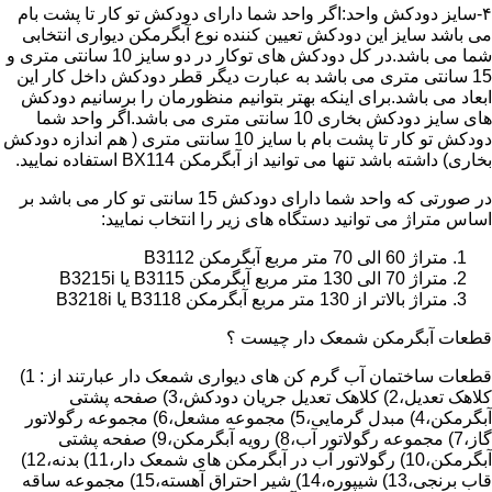
۴-سایز دودکش واحد:اگر واحد شما دارای دودکش تو کار تا پشت بام
می باشد سایز این دودکش تعیین کننده نوع آبگرمکن دیواری انتخابی
شما می باشد.در کل دودکش های توکار در دو سایز 10 سانتی متری و
15 سانتی متری می باشد به عبارت دیگر قطر دودکش داخل کار این
ابعاد می باشد.برای اینکه بهتر بتوانیم منظورمان را برسانیم دودکش
های سایز دودکش بخاری 10 سانتی متری می باشد.اگر واحد شما
دودکش تو کار تا پشت بام با سایز 10 سانتی متری ( هم اندازه دودکش
بخاری) داشته باشد تنها می توانید از آبگرمکن BX114 استفاده نمایید.
در صورتی که واحد شما دارای دودکش 15 سانتی تو کار می باشد بر
اساس متراژ می توانید دستگاه های زیر را انتخاب نمایید:
متراژ 60 الی 70 متر مربع آبگرمکن B3112
متراژ 70 الی 130 متر مربع آبگرمکن B3115 یا B3215i
متراژ بالاتر از 130 متر مربع آبگرمکن B3118 یا B3218i
قطعات آبگرمکن شمعک دار چیست ؟
قطعات ساختمان آب گرم کن های دیواری شمعک دار عبارتند از : 1)
کلاهک تعدیل،2) کلاهک تعدیل جریان دودکش،3) صفحه پشتی
آبگرمکن،4) مبدل گرمایی،5) مجموعه مشعل،6) مجموعه رگولاتور
گاز،7) مجموعه رگولاتور آب،8) رویه آبگرمکن،9) صفحه پشتی
آبگرمکن،10) رگولاتور آب در آبگرمکن های شمعک دار،11) بدنه،12)
قاب برنجی،13) شیپوره،14) شیر احتراق آهسته،15) مجموعه ساقه