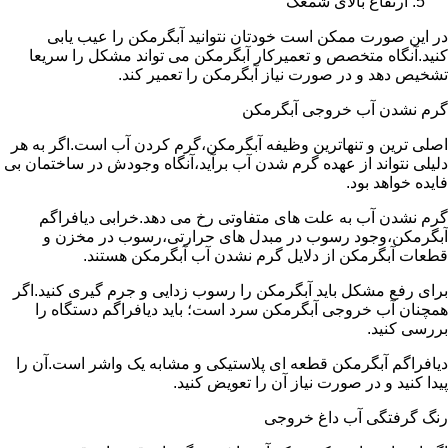
ارتفاع بالای شمعک
در این صورت ممکن است خودتان نتوانید آبگرمکن را عیب یابی
کنید.آنگاه متخصص و تعمیرکار آبگرمکن می تواند مشکل را سریعا
تشخیص دهد و در صورت نیاز آبگرمکن را تعمیر کند.
گرم نشدن آب خروجی آبگرمکن
اصلی ترین و تنهاترین وظیفه آبگرمکن،گرم کردن آب است.اگر به هر
دلیلی نتواند از عهده گرم شدن آب برآید،آنگاه وجودش در ساختمان بی
فایده خواهد بود.
گرم نشدن آب به علت های متفاوتی رخ می دهد.خرابی دیافراگم
آبگرمکن،وجود رسوب در مبدل های حرارتی،رسوب در مخزن و
قطعات آبگرمکن از دلایل گرم نشدن آب آبگرمکن هستند.
برای رفع مشکل باید آبگرمکن را رسوب زدایی و جرم گیری کنید.اگر
همچنان آب خروجی آبگرمکن سرد است؛ باید دیافراگم دستگاه را
بررسی کنید.
دیافراگم آبگرمکن قطعه ای پلاستیکی و مشابه یک واشر است.آن را
پیدا کنید و در صورت نیاز آن را تعویض کنید.
رنگ گرفتگی آب داغ خروجی