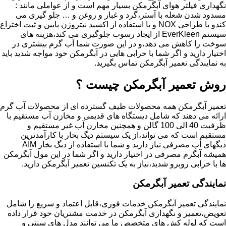
نگهداری فیلتر هوای آبگرمکن بسیار مهم است و از عواملی مانند :
مسدود شدن شعله با آستر،گرد و غبار و روغن و … جلو گیری می
کندو با طراحی NOX و با استفاده از اکسید نیتروژن پایین و ثبت اختراع
سیستم EverKleen از ایجاد رسوب جلوگیری می کند،هزینه های
سوخت را کاهش می دهد،و در این صورت شما آب گرم بیشتری در
اختیار دارید و اگر شما با خرابی هایی در آبگرمکن خود مواجه شدید باید
به نمایندگی تعمیر آبگرمکن تماس بگیرید.
روش تعمیر آبگرمکن چیست ؟
تعمیر آبگرمکن همه محصولات طیف گسترده ای از محصولات آب گرم
ارائه می دهند که شامل دیستگاه های قدیمی و مخازن آب مستقیم با
ظرفیت 40 الی 100 گالن و همچنین مخازن آب غیر مستقیم و
مستقیم است که می تواند،از یک سیستم دیگ بخار با کارآمدترین
دیگهای آب مصرفی نیاز دارید و شما با استفاده از دیگ بخار AIM
همیشه آبگرم مصرفی در اختیار دارید و اگر شما در این مول آبگرمکن
ها با خرابی روبرو شدید،نیاز به یک تکنسین تعمیر آبگرمکن دارید.
نمایندگی تعمیر آبگرمکن
نمایندگی تعمیر آبگرمکن خدمات فوری،قابل اعتماد و سریع را شامل
تعویض،تعمیر و نگهداری آبگرمکن در خدمت مشتریان خود قرار داده
است که لوله کش های متخصص ما می توانند مدل های سنتی و