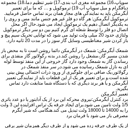
سوپاپ،16) مجموعه مغزی آب بندی،17) شیر تنظیم دما،18) مجموعه
دیافگرام و میل سوپاپ آب 19) ترموکوپل و … که ما برای تعمیر
آبگرمکن باید به نمایندگی های مجاز همان برند تماس حاصل فرمایید.
ترموکوپل آبگرمکن: هر گاه دو فلز غیر هم جنس مانند مس و روی را
به یکدیگر اتصال دهیم یک ترموکوپل ایجاد می شود.حال اگر محل
اتصال دو فلز را توسط شعله ای گرم کنیم بین دو سر دیگر ترموکوپل
ولتاژی حدود 20 میلی ولت تولید می شود که توانایی تحریک سیم پیچ و
باز کردن شیر مغناطیسی وسایل گاز سوز را در مدت 20 ثانیه دارد.
شمعک آبگرمکن: شمعک در آبگرمکن دائما روشن است تا به محض باز
شدن مسیر گاز،مشعل را روشن کند.در بدنه رگولاتور گاز منفذی برای
رساندن گاز به شمعک وجود دارد گاز خروجی از این منفذ توسط لوله
ای به نازل شمعک رسانیده می شود.در سر منفذ شمعک در
رگولاتور،یک صافی برای جلوگیری از ورود ذرات احتمالی پیش بینی
شده است.و برای تعمیر هر یک از این قطعات باید از نمایندگی تعمیر
آبگرمکن و یا هر برند دیگری که با دستگاه شما متابقت دارد تماس
بگیرید.
تعمیر آبگرمکن
برد کنترل آبگرمکن:نیروی محرکه این برد از یک آدابتور یا دو عدد باتری
1/5 ولت تامین می شود.برای ایجاد جرقه یک تراس افزاینده این 3 ولت
را به 14000 تا 18000 ولت تبدیل می کند.هنگامی که شیر آبگرم
مصرفی باز می شود با فرمان برد
از یک طرف جرقه زده می شود و از طرف دیگر همزمان شیر برقی