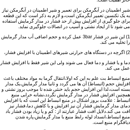
شیر اطمینان در آبگرمکن برای تعمیر و شیر اطمینان در آبگرمکن نیاز
به یک تکنسین تعمیر آبگرمکن است،و لازم به ذکر است که این قطعه
برای جلو گیری از افزایش بیش از حد فشار در مدار گرمایش استفاده
می شود تا از ایجاد نشتی و آسیب در اتصالات جلوگیری نماید.
1) این شیر در فشار 3bar عمل کرده و حجم اضافی آب مدار گرمایش
را تخلیه می کند.
2) اگرچه در دستگاه های حرارتی شیرهای اطمینان با افزایش فشار،
دما و یا فشار و دما فعال می شوند ولی این شیر فقط با افزایش فشار
عمل می کند.
منبع انبساط بت علم به این که اولا،انتقال گرما به مواد مختلف باعث
افزایش حجم (اتبساط) آن ها می گردد و ثانیا مدار گرمایش،یک مدار
بسته است،لذا این افزایش حجم باید خنثی شده تا موجب بروز نشتی و
همچنین افزایش فشار در مدار گرمایش نگردد،نشانه خرابی منبع
انبساط : علامت بروز اشکال در منبع انبساط این است که با افزایش
دمای مدار گرمایش فشار آن نیز افزایش و با کاهش دما،فشار نیز
افت می کند.دلایل افت فشار عبارتند از : کم و یا زیاد بودن فشار باد
منبع انبساط،انسداد لوله رابط منبع با مدار گرمایش،پاره شدن
دیافگرام منبع است.