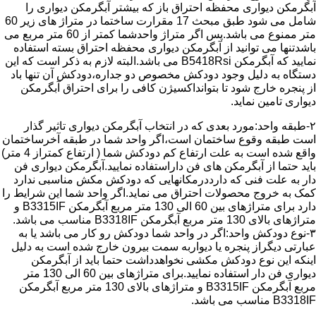
آبگرمکن دیواری محفظه احتراق باز که بیشتر آبگرمکن دیواری را
شامل می شود طبق مبحث 17 مقرارت ساختما در متراژ های زیر 60
متر ممنوع می باشد.پس اگر متراژ واحدشما کمتر از 60 متر مربع می
باشدتنها می توانید از آبگرمکن دیواری محفظه احتراق بسته استفاده
نمایید که آبگرمکن B5418Rsi می باشد.البته لازم به ذکر است که این
دستگاه به دلیل وجود دودکش مخصوص دو جداره،دودکش آن تنها باد
از پنجره خارج شود تا بتوانداکسیژن کافی را برای احتراق آبگرمکن
دیواری تامین نماید.
۲-طبقه واحد:مورد بعدی که در انتخاب آبگرمکن دیواری تاثیر گذار
است طبقه وقوع ساختمان است،اگر واحد شما در طبقه آخرساختمان
واقع شده است به علت ارتفاع کم دودکش شما ( ارتفاع کمتراز 4 متر)
باید حتما از آبگرمکن های فن داراستفاده نمایید.آبگرمکن دیواری فن
دار به علت فنی که دارددرمکانهایی که دودکش مکش مناسبی ندارد
کمک به خروج محصولات احتراق می نماید.اگر واحد شما این شرایط را
دارد برای متراژهای بین 60 الی 130 متر مربع آبگرمکن B3315IF و
متراژهای بالای 130 متر مربع آبگرمکن B3318IF مناسب می باشد.
۳-نوع دودکش واحد:اگر در واحد شما دودکش رو کار می باشد یا به
عبارتی دیگراز پنجره یا دیواربه سمت بیرون خارج شده است به دلیل
اینکه این نوع دودکش مکشی نخواهدداشت حتما باید از آبگرمکن
دیواری فن دار استفاده نمایید.برای متراژهای بین 60 الی 130 متر
مربع آبگرمکن B3315IF و متراژهای بالای 130 متر مربع آبگرمکن
B3318IF مناسب می باشد.