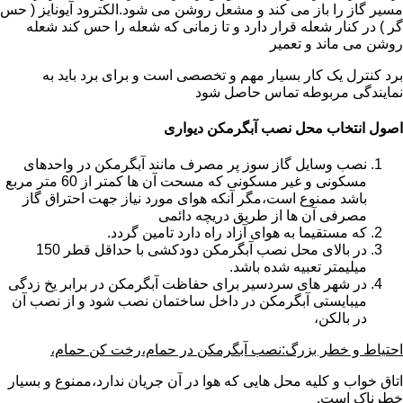
مسیر گاز را باز می کند و مشعل روشن می شود.الکترود آیونایز ( حس
گر ) در کنار شعله قرار دارد و تا زمانی که شعله را حس کند شعله
روشن می ماند و تعمیر
برد کنترل یک کار بسیار مهم و تخصصی است و برای برد باید به
نمایندگی مربوطه تماس حاصل شود
اصول انتخاب محل نصب آبگرمکن دیواری
نصب وسایل گاز سوز پر مصرف مانند آبگرمکن در واحدهای
مسکونی و غیر مسکونی که مسحت آن ها کمتر از 60 متر مربع
باشد ممنوع است،مگر آنکه هوای مورد نیاز جهت احتراق گاز
مصرفی آن ها از طریق دریچه دائمی
که مستقیما به هوای آزاد راه دارد تامین گردد.
در بالای محل نصب آبگرمکن دودکشی با حداقل قطر 150
میلیمتر تعبیه شده باشد.
در شهر های سردسیر برای حفاظت آبگرمکن در برابر یخ زدگی
میبایستی آبگرمکن در داخل ساختمان نصب شود و از نصب آن
در بالکن،
احتیاط و خطر بزرگ:نصب آبگرمکن در حمام،رخت کن حمام،
اتاق خواب و کلیه محل هایی که هوا در آن جریان ندارد،ممنوع و بسیار
خطرناک است.