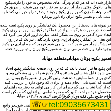
بازار شده اند که هر کدام ویژگی های مخصوص به خود را دارند.پکیج
های آنالاوگ وقتی دچار ایرادی در ساختار خود می شوند،از طریق یک
لامپ چشمک زن که بر روی پکیج وجود دارد،فرد را باخبر می کند تا به
عیب یابی و تعمیر پکیج ایران رادیاتور بپردازد.
در نمونه های دیجیتال این محصول،یک نمایشگر بر روی پکیج تعبیه شده
است تا در صورت هرگونه ایراد در عملکرد پکیج،این ارور بر روی پکیج
ایجاد شود.گاهی بر روی نمایشگر فقط عبارت ارور قرار می گیرد که
این یعنی در عملکرد پکیج ایرادی وجود دارد.گاهی نیز یک کد بر روی
نمایشگر ایجاد می شود که با آن می شود فهمید که چه ایرادی در پکیج
وجود دارد و راحت تر می توان به تعمیر پکیج ایران رادیاتور پرداخت.
تعمیر پکیج بوتان مهاباد,منطقه مهاباد
این پکیج ها نیز عمدتا با یک کد که بر روی صفحه نمایگشر پکیج ایجاد
می شود،قابل شناسایی هستند و اگر پکیج شما دارای مشکلی بود و
کدی برای شما نمایش داده شد،اولین کار برای تعمیر پکیج بوتان،این
است که عیب یابی انجام دهید و ایرادی که وجود دارد را بررسی کنید
که از کجا نشات می گیرد.برای این کار می توانید به دفترچه راهنمای
محصول خود مراجعه کنید که معمولا تمامی ایرادهایی که ممکن است
تلفن تماس فوری
تعمیر آبگرمکن مهاباد,تعمیر پکیج در مهاباد
برای پکیج پیش بیاید در آن قرار گرفته است.
☞☏
tel:09035673431
گاهی نیز هنگام خرابی پکیج،هیچ اروری نمایش داده نمی شود.در واقع
در این حالت برد موجود در پکیج بوتان،نتوانسته است ایراد آن را پیدا