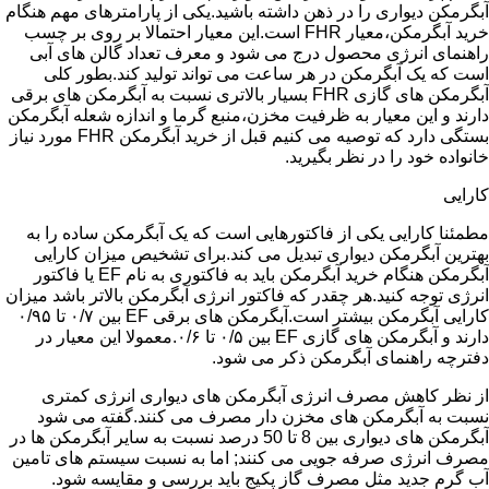
آبگرمکن دیواری را در ذهن داشته باشید.یکی از پارامترهای مهم هنگام
خرید آبگرمکن،معیار FHR است.این معیار احتمالا بر روی بر چسب
راهنمای انرژی محصول درج می شود و معرف تعداد گالن های آبی
است که یک آبگرمکن در هر ساعت می تواند تولید کند.بطور کلی
آبگرمکن های گازی FHR بسیار بالاتری نسبت به آبگرمکن های برقی
دارند و این معیار به ظرفیت مخزن،منبع گرما و اندازه شعله آبگرمکن
بستگی دارد که توصیه می کنیم قبل از خرید آبگرمکن FHR مورد نیاز
خانواده خود را در نظر بگیرید.
کارایی
مطمئنا کارایی یکی از فاکتورهایی است که یک آبگرمکن ساده را به
بهترین آبگرمکن دیواری تبدیل می کند.برای تشخیص میزان کارایی
آبگرمکن هنگام خرید آبگرمکن باید به فاکتوری به نام EF یا فاکتور
انرژی توجه کنید.هر چقدر که فاکتور انرژی آبگرمکن بالاتر باشد میزان
کارایی آبگرمکن بیشتر است.آبگرمکن های برقی EF بین ۰/۷ تا ۰/۹۵
دارند و آبگرمکن های گازی EF بین ۰/۵ تا ۰/۶.معمولا این معیار در
دفترچه راهنمای آبگرمکن ذکر می شود.
از نظر کاهش مصرف انرژی آبگرمکن های دیواری انرژی کمتری
نسبت به آبگرمکن های مخزن دار مصرف می کنند.گفته می شود
آبگرمکن های دیواری بین 8 تا 50 درصد نسبت به سایر آبگرمکن ها در
مصرف انرژی صرفه جویی می کنند; اما به نسبت سیستم های تامین
آب گرم جدید مثل مصرف گاز پکیج باید بررسی و مقایسه شود.