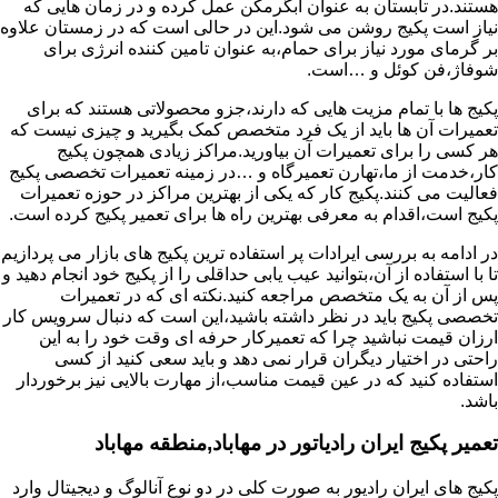
هستند.در تابستان به عنوان آبگرمکن عمل کرده و در زمان هایی که
نیاز است پکیج روشن می شود.این در حالی است که در زمستان علاوه
بر گرمای مورد نیاز برای حمام،به عنوان تامین کننده انرژی برای
شوفاژ،فن کوئل و …است.
پکیج ها با تمام مزیت هایی که دارند،جزو محصولاتی هستند که برای
تعمیرات آن ها باید از یک فرد متخصص کمک بگیرید و چیزی نیست که
هر کسی را برای تعمیرات آن بیاورید.مراکز زیادی همچون پکیج
کار،خدمت از ما،تهارن تعمیرگاه و …در زمینه تعمیرات تخصصی پکیج
فعالیت می کنند.پکیج کار که یکی از بهترین مراکز در حوزه تعمیرات
پکیج است،اقدام به معرفی بهترین راه ها برای تعمیر پکیج کرده است.
در ادامه به بررسی ایرادات پر استفاده ترین پکیج های بازار می پردازیم
تا با استفاده از آن،بتوانید عیب یابی حداقلی را از پکیج خود انجام دهید و
پس از آن به یک متخصص مراجعه کنید.نکته ای که در تعمیرات
تخصصی پکیج باید در نظر داشته باشید،این است که دنبال سرویس کار
ارزان قیمت نباشید چرا که تعمیرکار حرفه ای وقت خود را به این
راحتی در اختیار دیگران قرار نمی دهد و باید سعی کنید از کسی
استفاده کنید که در عین قیمت مناسب،از مهارت بالایی نیز برخوردار
باشد.
تعمیر پکیج ایران رادیاتور در مهاباد,منطقه مهاباد
پکیج های ایران رادیور به صورت کلی در دو نوع آنالوگ و دیجیتال وارد