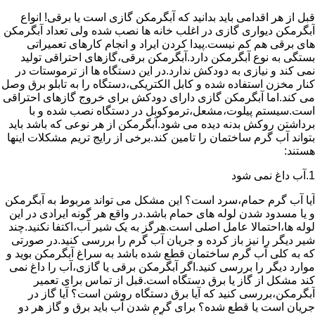
قبل از هر اقدامی باید بدانید که آبگرمکن گازی است یا برقی! انواع
آبگرمکن دیواری گازی در اغلب خانه ها نصب شده ولی تعداد آبگرمکن
های برقی هم کم نیست.پیدا کردن ایراد و انجام کارهای تعمیراتی
بستگی به نوع آبگرمکن دارد.آبگرمکن برقی،گازهای احتراقی تولید
نمی کند و نیازی به دودکش ندارد.در این دستگاه ها از ترموستات در
کنار مخزن استفاده شده و کابل الکتریکی،دستگاه را به تابلو برق وصل
می کند.اما آبگرمکن گازی دارای دودکش برای خروج گازهای احتراقی
است.سیستم پیلوت،مشعل،ترموکوبل در دستگاه نصب شده و با
برداشتن روکش بدنه دیده می شود.آبگرمکن از هر نوعی که باشد باید
بتواند آب گرم ساختمان را تامین کند.برخی از رایج تریم مشکلات اینها
هستند:
1.آب داغ نمی شود
آیا آب گرم حمام،سرد است؟ این مشکل می تواند مربوط به آبگرمکن
و یا مسدود شدن لوله های حمام باشد.در واقع هر گونه ایرادی در این
لوله ها،احتمالا عامل اصلی است.هرگز به یک شیر آب،اکتفا نکنید.چند
شیر دیگر را نیز باز کرده و جریان آب گرم را بررسی کنید.در صورتی
که به کلی آب گرم ساختمان قطع شده باشد به سراغ آبگرمکن بوید و
موارد دیگر را بررسی کنید.اگر آبگرمکن برقی یا گازی،آب را داغ نمی
کند مشکل از گاز یا برق دستگاه است.قبل از تماس برای تعمیر
آبگرمکن،بررسی کنید که آیا برق دستگاه روشن است؟ آیا گاز در
جریان است یا قطع شده؟ برای گرم شدن آب باید برق و گاز هر دو