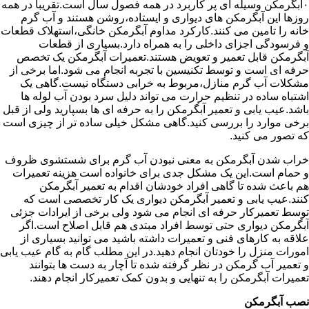
۰آبگرمکن وسیله ای پر کاربرد در همه فصول سال است.تقریبا در همه
روزها این آبگرمکن های دیواری و ایستاده،روشن هستند و آب گرم
خانه را تامین می کنند.کارکرد مداوم آبگرمکن خانگی،استهلاک قطعات
و فرسودگی اجزای داخلی را به همراه دارد.بسیاری از قطعات
آبگرمکن قابل تعمیر و تعویض هستند.تعمیرات آبگرمکن یک تخصص
حرفه ای است و توسط تکنیسین با تجربه انجام می شود.اما برخی از
مشکلات آب گرم منازل،مربوط به خرابی دستگاه نیست.گاهی یک
اشتباه ساده در تنظیم حرارت می تواند دلیل سرد بودن آب لوله ها
باشد.عیب یابی و تعمیر آبگرمکن را به حرفه ای ها بسپارید ولی از قبل
برخی موارد را بررسی کنید.گاهی مشکل خیلی ساده تر از چیزی است
که تصور می کنید.
خراب شدن آبگرمکن به معنی نبودن آب گرم برای شستشوی ظروف
و حمام است.این یک مشکل جدی برای خانواده است هزینه تعمیرات
هم باعث شده تا گاهی افراد خودشان اقدام به تعمیر آبگرمکن
کنند.عیب یابی و تعمیر آبگرمکن دیواری یک کار تخصصی است که
توسط تعمیرکار حرفه ای انجام می شود ولی برخی از ایرادات جزئی
آبگرمکن دیواری حتی توسط افراد مبتدی هم قابل اصلاح است.اگر
علاقه به کارهای فنی و تعمیرات داشته باشید می توانید بسیاری از
امورات منزل را خودتان انجام دهید.در این مطلب گام به گام عیب یابی
و تعمیر آب گرمکن در نظر گرفته شده تا آچار به دست ها بتوانند
تعمیرات آبگرمکن را به تنهایی و بدون کمک تعمیرکار انجام دهند.
نصب آبگرمکن