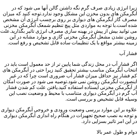
زیرا انرژی زیادی صرف گرم نگه داشتن گالن آنها می شود که در
آبگرمکن های بدون مخزن این مشکل وجود ندارد.توجه کنید که میزان
مصرف گاز آبگرمکن های دیواری بر روی برچسب انرژی آن مشخص
شده است.با توجه به مواردی مثل پیچ تنظیم شمعک آبگرمکن مخزنی
می توانید بیش از پیش در بهینه سازی مصرف انرژی تاثیر بگذارید.علت
روشن نشدن مشعل آبگرمکن مخزنی گازی و موارد مشابه در این
زمینه بیشتر مواقع با یک تنظیمات ساده قابل تشخیص و رفع است.
فشار آب
اگر فشار آب در محل زندگی شما پایین تر از حد معمول است باید در
انتخاب آبگرمکن مناسب بیشتر تحقیق کنید زیرا حتی در آبگرمکن های
کم فشار نیز حداقل میزان فشار آب ضروری است چرا که در غیر
اینصورت آبگرمکن روشن نمی شود.توصیه می شود در صورت امکان
از آبگرمکن مخزنی ایستاده استفاده کنید.یافتن علت کم شدن فشار
آب گرم در آبگرمکن دیواری متناسب با محیط و وضعیت نصب این
وسیله قابل تشخیص و بررسی است.
علاوه بر این موارد بررسی وضعیت ورودی و خروجی آبگرمکن دیواری
و توجه به نصب صحیح تجهیزات در هنگام راه اندازی آبگرمکن دیواری
در این امر تاثیر بسزایی دارد.
دوام و طول عمر بالا