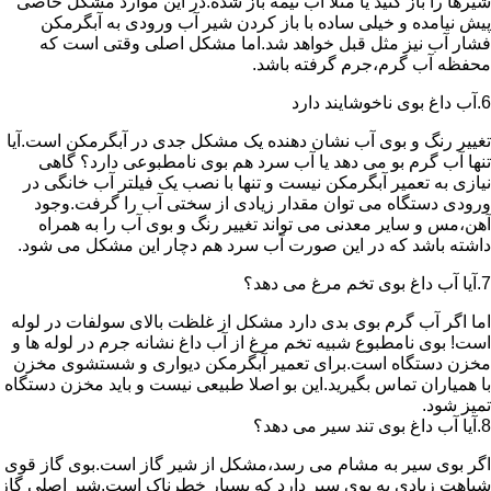
شیرها را باز کنید یا مثلا آب نیمه باز شده.در این موارد مشکل خاصی
پیش نیامده و خیلی ساده با باز کردن شیر آب ورودی به آبگرمکن
فشار آب نیز مثل قبل خواهد شد.اما مشکل اصلی وقتی است که
محفظه آب گرم،جرم گرفته باشد.
6.آب داغ بوی ناخوشایند دارد
تغییر رنگ و بوی آب نشان دهنده یک مشکل جدی در آبگرمکن است.آیا
تنها آب گرم بو می دهد یا آب سرد هم بوی نامطبوعی دارد؟ گاهی
نیازی به تعمیر آبگرمکن نیست و تنها با نصب یک فیلتر آب خانگی در
ورودی دستگاه می توان مقدار زیادی از سختی آب را گرفت.وجود
آهن،مس و سایر معدنی می تواند تغییر رنگ و بوی آب را به همراه
داشته باشد که در این صورت آب سرد هم دچار این مشکل می شود.
7.آیا آب داغ بوی تخم مرغ می دهد؟
اما اگر آب گرم بوی بدی دارد مشکل از غلظت بالای سولفات در لوله
است! بوی نامطبوع شبیه تخم مرغ از آب داغ نشانه جرم در لوله ها و
مخزن دستگاه است.برای تعمیر آبگرمکن دیواری و شستشوی مخزن
با همیاران تماس بگیرید.این بو اصلا طبیعی نیست و باید مخزن دستگاه
تمیز شود.
8.آیا آب داغ بوی تند سیر می دهد؟
اگر بوی سیر به مشام می رسد،مشکل از شیر گاز است.بوی گاز قوی
شباهت زیادی به بوی سیر دارد که بسیار خطرناک است.شیر اصلی گاز