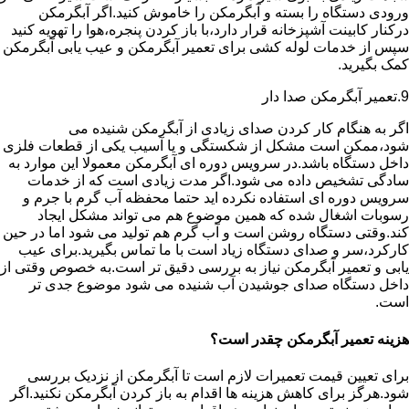
ورودی دستگاه را بسته و آبگرمکن را خاموش کنید.اگر آبگرمکن
درکنار کابینت آشپزخانه قرار دارد،با باز کردن پنجره،هوا را تهویه کنید
سپس از خدمات لوله کشی برای تعمیر آبگرمکن و عیب یابی آبگرمکن
کمک بگیرید.
9.تعمیر آبگرمکن صدا دار
اگر به هنگام کار کردن صدای زیادی از آبگرمکن شنیده می
شود،ممکن است مشکل از شکستگی و یا آسیب یکی از قطعات فلزی
داخل دستگاه باشد.در سرویس دوره ای آبگرمکن معمولا این موارد به
سادگی تشخیص داده می شود.اگر مدت زیادی است که از خدمات
سرویس دوره ای استفاده نکرده اید حتما محفظه آب گرم با جرم و
رسوبات اشغال شده که همین موضوع هم می تواند مشکل ایجاد
کند.وقتی دستگاه روشن است و آب گرم هم تولید می شود اما در حین
کارکرد،سر و صدای دستگاه زیاد است با ما تماس بگیرید.برای عیب
یابی و تعمیر آبگرمکن نیاز به بررسی دقیق تر است.به خصوص وقتی از
داخل دستگاه صدای جوشیدن آب شنیده می شود موضوع جدی تر
است.
هزینه تعمیر آبگرمکن چقدر است؟
برای تعیین قیمت تعمیرات لازم است تا آبگرمکن از نزدیک بررسی
شود.هرگز برای کاهش هزینه ها اقدام به باز کردن آبگرمکن نکنید.اگر