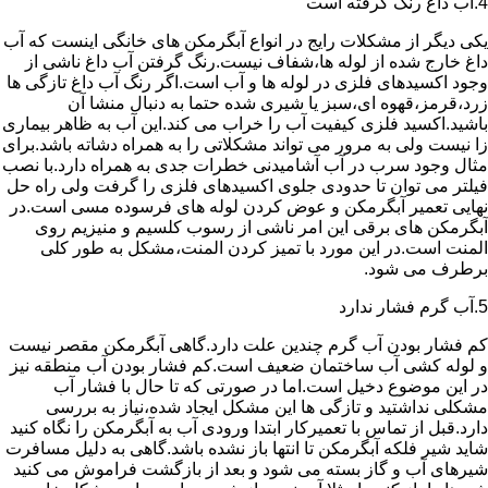
4.آب داغ رنگ گرفته است
یکی دیگر از مشکلات رایج در انواع آبگرمکن های خانگی اینست که آب
داغ خارج شده از لوله ها،شفاف نیست.رنگ گرفتن آب داغ ناشی از
وجود اکسیدهای فلزی در لوله ها و آب است.اگر رنگ آب داغ تازگی ها
زرد،قرمز،قهوه ای،سبز یا شیری شده حتما به دنبال منشا آن
باشید.اکسید فلزی کیفیت آب را خراب می کند.این آب به ظاهر بیماری
زا نیست ولی به مرور می تواند مشکلاتی را به همراه دشاته باشد.برای
مثال وجود سرب در آب آشامیدنی خطرات جدی به همراه دارد.با نصب
فیلتر می توان تا حدودی جلوی اکسیدهای فلزی را گرفت ولی راه حل
نهایی تعمیر آبگرمکن و عوض کردن لوله های فرسوده مسی است.در
آبگرمکن های برقی این امر ناشی از رسوب کلسیم و منیزیم روی
المنت است.در این مورد با تمیز کردن المنت،مشکل به طور کلی
برطرف می شود.
5.آب گرم فشار ندارد
کم فشار بودن آب گرم چندین علت دارد.گاهی آبگرمکن مقصر نیست
و لوله کشی آب ساختمان ضعیف است.کم فشار بودن آب منطقه نیز
در این موضوع دخیل است.اما در صورتی که تا حال با فشار آب
مشکلی نداشتید و تازگی ها این مشکل ایجاد شده،نیاز به بررسی
دارد.قبل از تماس با تعمیرکار ابتدا ورودی آب به آبگرمکن را نگاه کنید
شاید شیر فلکه آبگرمکن تا انتها باز نشده باشد.گاهی به دلیل مسافرت
شیرهای آب و گاز بسته می شود و بعد از بازگشت فراموش می کنید