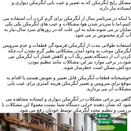
مشکل رایج آبگرمکن که به تعمیر و عیب یابی آبگرمکن دیواری و
ایستاده نیاز دارند
با اینکه در سرتاسر سال از آبگرمکن برای گرم کردن آب استفاده می
کنیم،اما با سردتر شدن هوا،مشکلات و عیب های آبگرمکن یکی یکی
نمایان تر می شوند.شاید به این علت که در روزهای سرد سال،نیاز به
آب گرم محسوس تر می شود.
استفاده طولانی مدت از آبگرمکن،فرسودگی قطعات و عدم سرویس
آبگرمکن موجب به وجود آمدن مشکلاتی نظیر گرم نشدن آب،چکه
کردن آب از دستگاه،تغییر رنگ آب و کاهش فشار آب آبگرمکن می
شود.در برخی موارد نیز این مشکلات مانند تنظیم نبودن
دودکش،ممکن است خطرساز شوند.
خوشبختانه قطعات آبگرمکن قابل تعمیر و تعویض هستند.با اقدام به
موقع برای سرویس و تعمیر آبگرمکن هزینه کمتری برای عیب یابی
مشکلات آن می پردازید.
گاهی نیز برخی مشکلات در آبگرمکن دیواری و ایستاده مشاهده می
شود که نشان دهنده خرابی دستگاه شما نیست.معمولا این مشکلات با
بررسی و تنظیم مجدد آبگرمکن توسط خودتان رفع می شود.