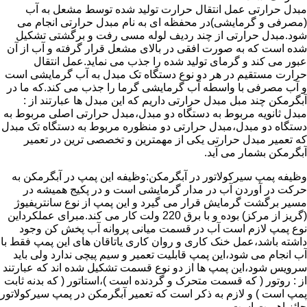
مبدل حرارتی عمل انتقال حرارت تولید شده توسط مشعل به آب
(مصرفی و گرمایشی)در محفظه ای به نام مبدل حرارتی انجام می
شود.مبدل حرارتی از چند ردیف لوله مسی رفت و برگشتی تشکیل
شده است که به صورت افقی در بالای مشعل قرار گرفته و آب از آن
عبور می کند و گرمای تولید شده را جذب می نماید.عمل انتقال
حرارت مستقیم در هر دو نوع دستگاه تک مبدل به آب گرمایشی است
و آب مصرفی با واسطه آب گرمایشی گرما را جذب می کند.که ما در
آبگرمکن چند مبل مبدل حرارتی داریم که این مبدل ها عبارتند از :
مبدل ثانویه مربوط به دستگاه دو مبدل،مبدل حرارتی اصلی مربوط به
دستگاه دو مبدل،مبدل حرارتی دو منظوره مربوط به دستگاه تک مبدل
که تعمیر مبدل حرارتی یکی از مهمترین و تخصصی ترین در تعمیر
آبگرمکن بشمار می آید.
وظیفه پمپ سیرکولاتور در آبگرمکن:وظیفه این پمپ در آبگرمکن به
حرکت در آوردن آب در مدار گرمایشی است و در پکیج همیشه در
مسیر برگشت گرمایش قرار می گیرد و این پمپ از نوع سانتریفیوژ
(گریز از مرکز) بوده و با برق 220 ولت کار می کند.مبرای عملکرداین
نوع پمپ لازم است آب در قسمت میانی پروانه آب پخش کن وجود
داشته باشد،عمل خنک کاری و روان کاری یاتاقان های این پمپ فقط با
آب انجام می شود،این پمپ قابلیت تعمیر و سیم پیچی ندارد ولی باید
سرویس شود،این پمپ ها از دو نوع قسمت تشکیل شده اند که عبارتند
از : روتور ( که قسمت متحرک و گردنده است )،استاتور ( که بدنه ثابت
پمپ است ) و لازم به ذکر است که تعمیر آبگرمکن در پمپ سیرکولاتور
حائز اهمیت است.