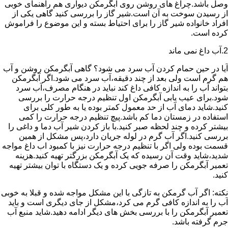
وصل باشد.چراغ های روشن روی آبگرمکن دیواری هم راهنمای خوبی
از رسیدن سوخت به آن است.شیر گاز را بررسی کنید گاهی یکی از
افراد خانواده شیر گاز را برای احتیاط بسته و این موضوع را فراموش
کرده است.
2.آب داغ نمی ماند
آیا در حین حمام کردن آب سرد می شود؟ گاهی آبگرمکن روشن و آب
هم گرم است ولی بعد از چند دقیقه،آب سرد می شود.اگر آبگرمکن
بتواند آب را به اندازه کافی داغ کند نباید در هنگام مصرف،آب سرد
شود.برای عیب یابی آبگرمکن اول تنظیم درجه حرارت را بررسی
کنید.شاید دمای آب از حد معمول کمتر بوده یا به طور کلی برای
استفاده در زمستان دما کم باشد.پیچ تنظیم درجه حرارت را کمی
بیشتر کرده و چند لحظه صبر کنید.با باز کردن شیر آب دما و داغی را
بررسی کنید.اگر آب گرم در لوله جریان دارد،پس مشکل از همین
قسمت بوده ولی اگر با تنظیم درجه حرارت نیز با کمبود اب داغ مواجه
شدید،شاید وقت آن رسیده که یک آبگرمکن بزرگتر تهیه کنید.هزینه
تعمیر آبگرمکن را صرفه جویی کرده و یک دستگاه با توان بیشتر تهیه
کنید.
نکته: اگر آب گرمکن به تازگی با این مشکل مواجه شده و قبلا به خوبی
آب را به اندازه کافی گرم می کرد،مشکل از جای دیگری است و باید
تعمیر آبگرمکن را با بررسی بخش های دیگر ادامه دهید.شاید منبع آب
جرم گرفته باشد.