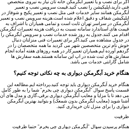
اگر برای نصب و یا تعمیر آبگرمکن خانه تان نیاز به نیروی متخصص
فنی دارید،اپلیکیشن را نصب کنید.قیمت سرویس نصب و تعمیر
آبگرمکن همانند سایر خدمات فنی مثل نصب و تعمیر پکیج و شوفاژ در
اپلیکیشن شفاف و دقیق اعلام شده است.هزینه سرویس نصب و تعمیر
آبگرمکن در سراسر تهران ثابت است و تمامی همیاران با اشراف به
قیمت های استاندارد سامانه نسبت به دریافت هزینه تعمیرات آبگرمکن
اقدام می کنند.جدول به روز شده خدمات نصب و سرویس آبگرمکن را
در جدول مشاهده می کنید.اگر برای تعمیرات فنی منزلتان دنبال
خوش نام ترین متخصصین شهر می گردید ما همه متخصصان را در
گردهم آورده ایم.همیاران تعمیرکار در همه روزهای هفته آماده انجام
سفارش های ثبت شده در اپ این سامانه هستند.همه سفارش ها
شامل گارانتی خدمات می باشد.
هنگام خرید آبگرمکن دیواری به چه نکاتی توجه کنیم؟
هنگام خرید آبگرمکن دیواری باید توجه کنید،پرداخته ایم.مطالعه این
قسمت پاسخ سوال "آبگرمکن دیواری چی بخرم" شما را به طور کامل
می دهد تا با مزایا و معایب آبگرمکن دیواری برقی،گازی و مدل های آن
آشنا شوید (معایب ابگرمکن بدون شمعک) و بتوانید بهترین آبگرمکن
دیواری را برای منزل تان خریداری کنید.
ظرفیت
هنگام پرسیدن سوال "آبگرمکن دیواری چی بخرم" حتما ظرفیت