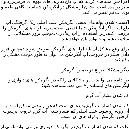
اگر اخیرا مشاهده کردید که آب داغ به رنگ های قهوه ای،قرمز،زرد و
سبز درآمده است؛ نشان از مشکل در آبگرمکن شماست.گاهی طعم و
بوی آب نیز تغییر می کند.
اکسیده شدن لوله های مسی آبگرمکن علت اصلی رنگ گرفتگی آب
داغ است.اگر آبگرمکن شما قدیمی است،سریعا لوله های آبگرمکن را
بررسی کنید.زیرا استفاده از آب زنگ زده،موجب بروز مشکلاتی در
سلامت شما و خانواده تان خواهد شد.
برای رفع مشکل آن باید لوله های آبگرمکن تعویض شوند.همچنین قرار
دادن فیلتر در خروجی آب آبگرمکن می توان به طور موقت مشکل را
رفع کند.
دیگر مشکلات رایج در تعمیر آبگرمکن
در ادامه می توانید سایر مشکلاتی را که در آبگرمکن های دیواری و
آبگرمکن های ایستاده رخ می دهد،مشاهده کنید:
کم شدن فشار آب گرم
کم شدن فشار آب گرم پدیده ای است که هر از مدتی ممکن است با
آن روبه رو شوید.علت اصلی کم فشار شدن آب گرم خروجی،رسوب
گرفتن آبگرمکن و لوله های آن است.
علت کم شدن فشار آب گرم در آبگرمکن دیواری نیز می تواند ناشی از