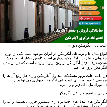
عیب یابی آبگرمکن دیواری
انواع مدل ها و برندهای آبگرمکن در ایران موجود است.یکی از انواع
برندهای پرطرفدار آبگرمکن دیواری،است.کاهش فشار آب،خاموش
شدن،جرقه نزدن آبگرمکن از رایج ترین مواردی است که در این مدل
آبگرمکن بروز می کند.
در ادامه،علت بروز مشکلات متداول آبگرمکن و راه حل رفع آن ها را
بررسی کرده ایم.برای عیب یابی آبگرمکن دیواری می توانید از
دستورالعمل های زیر بهره ببرید:
خرابی سنسور حرارتی آبگرمکن
آبگرمکن های مدل های جدیدتر دارای سنسور حرارتی هستند و آب را
در یک دمای مشخص که از قبل تنظیم شده،نگه می دارند.