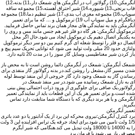
آبگرمکن،10) رگولاتور آب در آبگرمکن های شمعک دار،11) بدنه،12)
قاب برنجی،13) شیپوره،14) شیر احتراق آهسته،15) مجموعه ساقه
سوپاپ،16) مجموعه مغزی آب بندی،17) شیر تنظیم دما،18) مجموعه
دیافگرام و میل سوپاپ آب 19) ترموکوپل و … که ما برای تعمیر
آبگرمکن باید به نمایندگی های مجاز همان برند تماس حاصل فرمایید.
ترموکوپل آبگرمکن: هر گاه دو فلز غیر هم جنس مانند مس و روی را
به یکدیگر اتصال دهیم یک ترموکوپل ایجاد می شود.حال اگر محل
اتصال دو فلز را توسط شعله ای گرم کنیم بین دو سر دیگر ترموکوپل
ولتاژی حدود 20 میلی ولت تولید می شود که توانایی تحریک سیم پیچ و
باز کردن شیر مغناطیسی وسایل گاز سوز را در مدت 20 ثانیه دارد.
شمعک آبگرمکن: شمعک در آبگرمکن دائما روشن است تا به محض باز
شدن مسیر گاز،مشعل را روشن کند.در بدنه رگولاتور گاز منفذی برای
رساندن گاز به شمعک وجود دارد گاز خروجی از این منفذ توسط لوله
ای به نازل شمعک رسانیده می شود.در سر منفذ شمعک در
رگولاتور،یک صافی برای جلوگیری از ورود ذرات احتمالی پیش بینی
شده است.و برای تعمیر هر یک از این قطعات باید از نمایندگی تعمیر
آبگرمکن و یا هر برند دیگری که با دستگاه شما متابقت دارد تماس
بگیرید.
تعمیر آبگرمکن
برد کنترل آبگرمکن:نیروی محرکه این برد از یک آدابتور یا دو عدد باتری
1/5 ولت تامین می شود.برای ایجاد جرقه یک تراس افزاینده این 3 ولت
را به 14000 تا 18000 ولت تبدیل می کند.هنگامی که شیر آبگرم
مصرفی باز می شود با فرمان برد