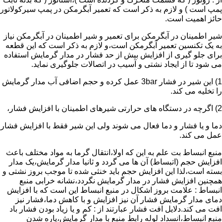
پمپ است ) و لازم به ذکر است که تعمیر آبگرمکن در پمپ سیرکولاتور
حائز اهمیت است.
شیر اطمینان در آبگرمکن برای تعمیر و شیر اطمینان در آبگرمکن نیاز
به یک تکنسین تعمیر آبگرمکن است،و لازم به ذکر است که این قطعه
برای جلو گیری از افزایش بیش از حد فشار در مدار گرمایش استفاده
می شود تا از ایجاد نشتی و آسیب در اتصالات جلوگیری نماید.
1) این شیر در فشار 3bar عمل کرده و حجم اضافی آب مدار گرمایش
را تخلیه می کند.
2) اگرچه در دستگاه های حرارتی شیرهای اطمینان با افزایش فشار،
دما و یا فشار و دما فعال می شوند ولی این شیر فقط با افزایش فشار
عمل می کند.
منبع انبساط بت علم به این که اولا،انتقال گرما به مواد مختلف باعث
افزایش حجم (اتبساط) آن ها می گردد و ثانیا مدار گرمایش،یک مدار
بسته است،لذا این افزایش حجم باید خنثی شده تا موجب بروز نشتی و
همچنین افزایش فشار در مدار گرمایش نگردد،نشانه خرابی منبع
انبساط : علامت بروز اشکال در منبع انبساط این است که با افزایش
دمای مدار گرمایش فشار آن نیز افزایش و با کاهش دما،فشار نیز
افت می کند.دلایل افت فشار عبارتند از : کم و یا زیاد بودن فشار باد
منبع انبساط،انسداد لوله رابط منبع با مدار گرمایش،پاره شدن