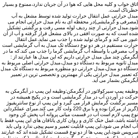
اتاق خواب و کلیه محل هایی که هوا در آن جریان ندارد،ممنوع و بسیار
خطرناک است.
مبدل حرارتی عمل انتقال حرارت تولید شده توسط مشعل به آب
(مصرفی و گرمایشی)در محفظه ای به نام مبدل حرارتی انجام می
شود.مبدل حرارتی از چند ردیف لوله مسی رفت و برگشتی تشکیل
شده است که به صورت افقی در بالای مشعل قرار گرفته و آب از آن
عبور می کند و گرمای تولید شده را جذب می نماید.عمل انتقال
حرارت مستقیم در هر دو نوع دستگاه تک مبدل به آب گرمایشی است
و آب مصرفی با واسطه آب گرمایشی گرما را جذب می کند.که ما در
آبگرمکن چند مبل مبدل حرارتی داریم که این مبدل ها عبارتند از :
مبدل ثانویه مربوط به دستگاه دو مبدل،مبدل حرارتی اصلی مربوط به
دستگاه دو مبدل،مبدل حرارتی دو منظوره مربوط به دستگاه تک مبدل
که تعمیر مبدل حرارتی یکی از مهمترین و تخصصی ترین در تعمیر
آبگرمکن بشمار می آید.
وظیفه پمپ سیرکولاتور در آبگرمکن:وظیفه این پمپ در آبگرمکن به
حرکت در آوردن آب در مدار گرمایشی است و در پکیج همیشه در
مسیر برگشت گرمایش قرار می گیرد و این پمپ از نوع سانتریفیوژ
(گریز از مرکز) بوده و با برق 220 ولت کار می کند.مبرای عملکرداین
نوع پمپ لازم است آب در قسمت میانی پروانه آب پخش کن وجود
داشته باشد،عمل خنک کاری و روان کاری یاتاقان های این پمپ فقط با
آب انجام می شود،این پمپ قابلیت تعمیر و سیم پیچی ندارد ولی باید
سرویس شود،این پمپ ها از دو نوع قسمت تشکیل شده اند که عبارتند
از : روتور ( که قسمت متحرک و گردنده است )،استاتور ( که بدنه ثابت