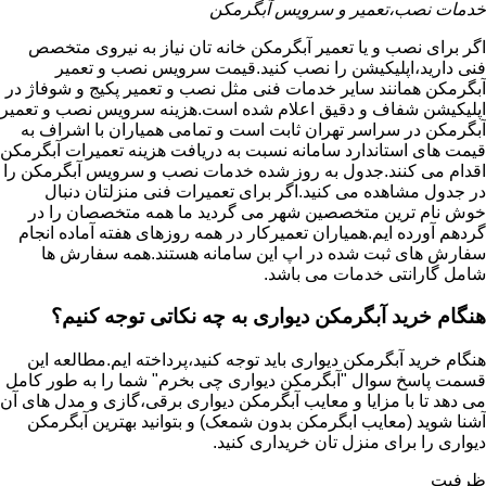
خدمات نصب،تعمیر و سرویس آبگرمکن
اگر برای نصب و یا تعمیر آبگرمکن خانه تان نیاز به نیروی متخصص
فنی دارید،اپلیکیشن را نصب کنید.قیمت سرویس نصب و تعمیر
آبگرمکن همانند سایر خدمات فنی مثل نصب و تعمیر پکیج و شوفاژ در
اپلیکیشن شفاف و دقیق اعلام شده است.هزینه سرویس نصب و تعمیر
آبگرمکن در سراسر تهران ثابت است و تمامی همیاران با اشراف به
قیمت های استاندارد سامانه نسبت به دریافت هزینه تعمیرات آبگرمکن
اقدام می کنند.جدول به روز شده خدمات نصب و سرویس آبگرمکن را
در جدول مشاهده می کنید.اگر برای تعمیرات فنی منزلتان دنبال
خوش نام ترین متخصصین شهر می گردید ما همه متخصصان را در
گردهم آورده ایم.همیاران تعمیرکار در همه روزهای هفته آماده انجام
سفارش های ثبت شده در اپ این سامانه هستند.همه سفارش ها
شامل گارانتی خدمات می باشد.
هنگام خرید آبگرمکن دیواری به چه نکاتی توجه کنیم؟
هنگام خرید آبگرمکن دیواری باید توجه کنید،پرداخته ایم.مطالعه این
قسمت پاسخ سوال "آبگرمکن دیواری چی بخرم" شما را به طور کامل
می دهد تا با مزایا و معایب آبگرمکن دیواری برقی،گازی و مدل های آن
آشنا شوید (معایب ابگرمکن بدون شمعک) و بتوانید بهترین آبگرمکن
دیواری را برای منزل تان خریداری کنید.
ظرفیت