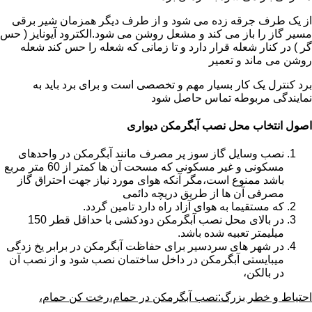
از یک طرف جرقه زده می شود و از طرف دیگر همزمان شیر برقی
مسیر گاز را باز می کند و مشعل روشن می شود.الکترود آیونایز ( حس
گر ) در کنار شعله قرار دارد و تا زمانی که شعله را حس کند شعله
روشن می ماند و تعمیر
برد کنترل یک کار بسیار مهم و تخصصی است و برای برد باید به
نمایندگی مربوطه تماس حاصل شود
اصول انتخاب محل نصب آبگرمکن دیواری
نصب وسایل گاز سوز پر مصرف مانند آبگرمکن در واحدهای
مسکونی و غیر مسکونی که مسحت آن ها کمتر از 60 متر مربع
باشد ممنوع است،مگر آنکه هوای مورد نیاز جهت احتراق گاز
مصرفی آن ها از طریق دریچه دائمی
که مستقیما به هوای آزاد راه دارد تامین گردد.
در بالای محل نصب آبگرمکن دودکشی با حداقل قطر 150
میلیمتر تعبیه شده باشد.
در شهر های سردسیر برای حفاظت آبگرمکن در برابر یخ زدگی
میبایستی آبگرمکن در داخل ساختمان نصب شود و از نصب آن
در بالکن،
احتیاط و خطر بزرگ:نصب آبگرمکن در حمام،رخت کن حمام،