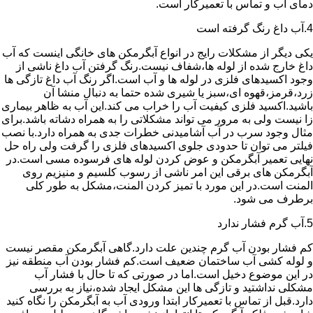
دمای آب و تماس با تعمیرکار است.
4.آب داغ رنگ گرفته است
یکی دیگر از مشکلات رایج در انواع آبگرمکن های خانگی اینست که آب
داغ خارج شده از لوله ها،شفاف نیست.رنگ گرفتن آب داغ ناشی از
وجود اکسیدهای فلزی در لوله ها و آب است.اگر رنگ آب داغ تازگی ها
زرد،قرمز،قهوه ای،سبز یا شیری شده حتما به دنبال منشا آن
باشید.اکسید فلزی کیفیت آب را خراب می کند.این آب به ظاهر بیماری
زا نیست ولی به مرور می تواند مشکلاتی را به همراه دشاته باشد.برای
مثال وجود سرب در آب آشامیدنی خطرات جدی به همراه دارد.با نصب
فیلتر می توان تا حدودی جلوی اکسیدهای فلزی را گرفت ولی راه حل
نهایی تعمیر آبگرمکن و عوض کردن لوله های فرسوده مسی است.در
آبگرمکن های برقی این امر ناشی از رسوب کلسیم و منیزیم روی
المنت است.در این مورد با تمیز کردن المنت،مشکل به طور کلی
برطرف می شود.
5.آب گرم فشار ندارد
کم فشار بودن آب گرم چندین علت دارد.گاهی آبگرمکن مقصر نیست
و لوله کشی آب ساختمان ضعیف است.کم فشار بودن آب منطقه نیز
در این موضوع دخیل است.اما در صورتی که تا حال با فشار آب
مشکلی نداشتید و تازگی ها این مشکل ایجاد شده،نیاز به بررسی
دارد.قبل از تماس با تعمیرکار ابتدا ورودی آب به آبگرمکن را نگاه کنید