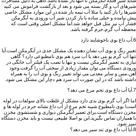
شاید شیر فلکه آبگرمکن تا انتها باز نشده باشد.گاهی به دلیل مسافرت
شیرهای آب و گاز بسته می شود و بعد از بازگشت فراموش می کنید
شیرها را باز کنید یا مثلا آب نیمه باز شده.در این موارد مشکل خاصی
پیش نیامده و خیلی ساده با باز کردن شیر آب ورودی به آبگرمکن
فشار آب نیز مثل قبل خواهد شد.اما مشکل اصلی وقتی است که
محفظه آب گرم،جرم گرفته باشد.
6.آب داغ بوی ناخوشایند دارد
تغییر رنگ و بوی آب نشان دهنده یک مشکل جدی در آبگرمکن است.آیا
تنها آب گرم بو می دهد یا آب سرد هم بوی نامطبوعی دارد؟ گاهی
نیازی به تعمیر آبگرمکن نیست و تنها با نصب یک فیلتر آب خانگی در
ورودی دستگاه می توان مقدار زیادی از سختی آب را گرفت.وجود
آهن،مس و سایر معدنی می تواند تغییر رنگ و بوی آب را به همراه
داشته باشد که در این صورت آب سرد هم دچار این مشکل می شود.
7.آیا آب داغ بوی تخم مرغ می دهد؟
اما اگر آب گرم بوی بدی دارد مشکل از غلظت بالای سولفات در لوله
است! بوی نامطبوع شبیه تخم مرغ از آب داغ نشانه جرم در لوله ها و
مخزن دستگاه است.برای تعمیر آبگرمکن دیواری و شستشوی مخزن
با همیاران تماس بگیرید.این بو اصلا طبیعی نیست و باید مخزن دستگاه
تمیز شود.
8.آیا آب داغ بوی تند سیر می دهد؟