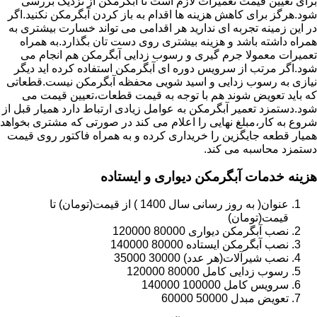
برای تعیین قیمت تعمیرات لازم است تا آبگرمکن از نزدیک بررسی
شود.هرگز برای کاهش هزینه ها اقدام به باز کردن آبگرمکن نکنید.اگر
در این زمینه تجربه ای ندارید هر اقدامی می تواند خسارت بیشتری به
همراه داشته باشد و هزینه بیشتری روی دست تان بگذارد.به همراه
تعمیرات معمولا جرم گیری و رسوب زدایی آبگرمکن هم انجام می
شود.اگر مرتب از سرویس دوره ای آبگرمکن استفاده کرده اید دیگر
نیازی به رسوب زدایی و اسید شویی محفظه آبگرمکن نیست.قطعاتی
که باید تعویض شوند هم با توجه به قیمت قطعات،تعیین قیمت می
شود.دستمزد تعمیر آبگرمکن به عوامل زیادی ارتباط دارد همیار قبل از
شروع به کار،مبلغ نهایی را اعلام می کند در صورتی که مشتری بخواهد
همیار قطعه جایگزین را خریداری کرده و به همراه فاکتور روی قیمت
دستمزد محاسبه می کند.
هزینه خدمات آبگرمکن دیواری و ایستاده
عنوان( به روز رسانی سال 1400 ) از قیمت(تومان) تا
قیمت(تومان)
نصب آبگرمکن دیواری 80000 120000
نصب آبگرمکن ایستاده 80000 140000
نصب شیرآلات(هر عدد) 30000 35000
رسوب زدایی کامل 80000 120000
سرویس کامل 100000 140000
تعویض مبدل 50000 60000