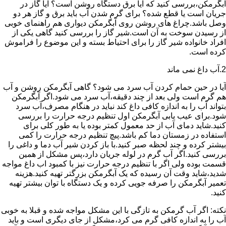
آبگرمکن،بررسی کنید که آیا برق دستگاه روشن است؟ آیا گاز در
جریان است یا قطع شده؟ برای گرم شدن آب باید برق و گاز هر دو
وصل باشد.چراغ های روشن روی آبگرمکن دیواری هم راهنمای خوبی
از رسیدن سوخت به آن است.شیر گاز را بررسی کنید گاهی یکی از
افراد خانواده شیر گاز را برای احتیاط بسته و این موضوع را فراموش
کرده است.
2.آب داغ نمی ماند
آیا در حین حمام کردن آب سرد می شود؟ گاهی آبگرمکن روشن و آب
هم گرم است ولی بعد از چند دقیقه،آب سرد می شود.اگر آبگرمکن
بتواند آب را به اندازه کافی داغ کند نباید در هنگام مصرف،آب سرد
شود.برای عیب یابی آبگرمکن اول تنظیم درجه حرارت را بررسی
کنید.شاید دمای آب از حد معمول کمتر بوده یا به طور کلی برای
استفاده در زمستان دما کم باشد.پیچ تنظیم درجه حرارت را کمی
بیشتر کرده و چند لحظه صبر کنید.با باز کردن شیر آب دما و داغی را
بررسی کنید.اگر آب گرم در لوله جریان دارد،پس مشکل از همین
قسمت بوده ولی اگر با تنظیم درجه حرارت نیز با کمبود اب داغ مواجه
شدید،شاید وقت آن رسیده که یک آبگرمکن بزرگتر تهیه کنید.هزینه
تعمیر آبگرمکن را صرفه جویی کرده و یک دستگاه با توان بیشتر تهیه
کنید.
نکته: اگر آب گرمکن به تازگی با این مشکل مواجه شده و قبلا به خوبی
آب را به اندازه کافی گرم می کرد،مشکل از جای دیگری است و باید