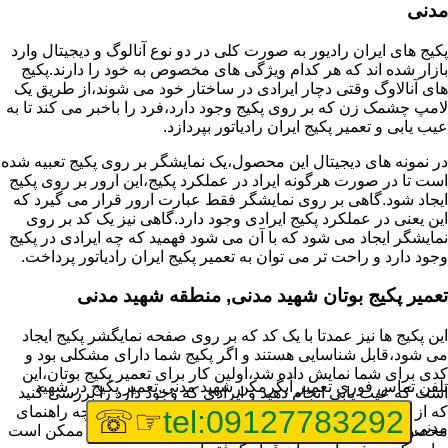
مدنی
پکیج های ایران رادیور به صورت کلی در دو نوع آنالوگ و دیجیتال وارد
بازار شده اند که هر کدام ویژگی های مخصوص به خود را دارند.پکیج
های آنالاوگ وقتی دچار ایرادی در ساختار خود می شوند،از طریق یک
لامپ چشمک زن که بر روی پکیج وجود دارد،فرد را باخبر می کند تا به
عیب یابی و تعمیر پکیج ایران رادیاتور بپردازد.
در نمونه های دیجیتال این محصول،یک نمایشگر بر روی پکیج تعبیه شده
است تا در صورت هرگونه ایراد در عملکرد پکیج،این ارور بر روی پکیج
ایجاد شود.گاهی بر روی نمایشگر فقط عبارت ارور قرار می گیرد که
این یعنی در عملکرد پکیج ایرادی وجود دارد.گاهی نیز یک کد بر روی
نمایشگر ایجاد می شود که با آن می شود فهمید که چه ایرادی در پکیج
وجود دارد و راحت تر می توان به تعمیر پکیج ایران رادیاتور پرداخت.
تعمیر پکیج بوتان شهید مدنی, منطقه شهید مدنی
این پکیج ها نیز عمدتا با یک کد که بر روی صفحه نمایگشر پکیج ایجاد
می شود،قابل شناسایی هستند و اگر پکیج شما دارای مشکلی بود و
کدی برای شما نمایش داده شد،اولین کار برای تعمیر پکیج بوتان،این
تلفن تماس فوری
تعمیر آبگرمکن شهید مدنی,تعمیر پکیج در شهید
است که عیب یابی انجام دهید و ایرادی که وجود دارد را بررسی کنید
که از کجا نشات می گیرد.برای این کار می توانید به دفترچه راهنمای
☞☏
tel:09127783292
مدنی
محصول خود مراجعه کنید که معمولا تمامی ایرادهایی که ممکن است