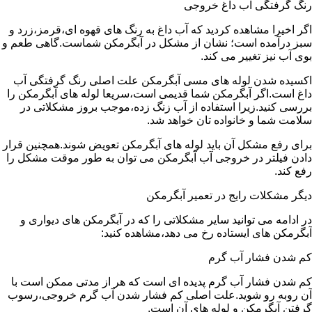
رنگ گرفتگی آب داغ خروجی
اگر اخیرا مشاهده کردید که آب داغ به رنگ های قهوه ای،قرمز،زرد و
سبز درآمده است؛ نشان از مشکل در آبگرمکن شماست.گاهی طعم و
بوی آب نیز تغییر می کند.
اکسیده شدن لوله های مسی آبگرمکن علت اصلی رنگ گرفتگی آب
داغ است.اگر آبگرمکن شما قدیمی است،سریعا لوله های آبگرمکن را
بررسی کنید.زیرا استفاده از آب زنگ زده،موجب بروز مشکلاتی در
سلامت شما و خانواده تان خواهد شد.
برای رفع مشکل آن باید لوله های آبگرمکن تعویض شوند.همچنین قرار
دادن فیلتر در خروجی آب آبگرمکن می توان به طور موقت مشکل را
رفع کند.
دیگر مشکلات رایج در تعمیر آبگرمکن
در ادامه می توانید سایر مشکلاتی را که در آبگرمکن های دیواری و
آبگرمکن های ایستاده رخ می دهد،مشاهده کنید:
کم شدن فشار آب گرم
کم شدن فشار آب گرم پدیده ای است که هر از مدتی ممکن است با
آن روبه رو شوید.علت اصلی کم فشار شدن آب گرم خروجی،رسوب
گرفتن آبگرمکن و لوله های آن است.