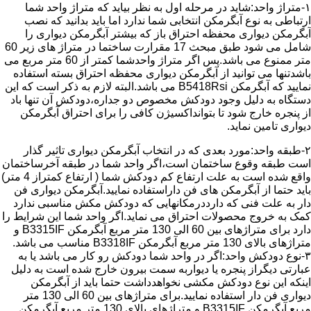
۱-متراژ واحد:شاید در مرحله اول به نظر بیاید که متراژ واحد شما
ارتباطی به نوع آبگرمکن انتخابی شما ندارد اما باید بدانید که نصب
آبگرمکن دیواری محفظه احتراق باز که بیشتر آبگرمکن دیواری را
شامل می شود طبق مبحث 17 مقرارت ساختما در متراژ های زیر 60
متر ممنوع می باشد.پس اگر متراژ واحدشما کمتر از 60 متر مربع می
باشدتنها می توانید از آبگرمکن دیواری محفظه احتراق بسته استفاده
نمایید که آبگرمکن B5418Rsi می باشد.البته لازم به ذکر است که این
دستگاه به دلیل وجود دودکش مخصوص دو جداره،دودکش آن تنها باد
از پنجره خارج شود تا بتوانداکسیژن کافی را برای احتراق آبگرمکن
دیواری تامین نماید.
۲-طبقه واحد:مورد بعدی که در انتخاب آبگرمکن دیواری تاثیر گذار
است طبقه وقوع ساختمان است،اگر واحد شما در طبقه آخرساختمان
واقع شده است به علت ارتفاع کم دودکش شما ( ارتفاع کمتراز 4 متر)
باید حتما از آبگرمکن های فن داراستفاده نمایید.آبگرمکن دیواری فن
دار به علت فنی که دارددرمکانهایی که دودکش مکش مناسبی ندارد
کمک به خروج محصولات احتراق می نماید.اگر واحد شما این شرایط را
دارد برای متراژهای بین 60 الی 130 متر مربع آبگرمکن B3315IF و
متراژهای بالای 130 متر مربع آبگرمکن B3318IF مناسب می باشد.
۳-نوع دودکش واحد:اگر در واحد شما دودکش رو کار می باشد یا به
عبارتی دیگراز پنجره یا دیواربه سمت بیرون خارج شده است به دلیل
اینکه این نوع دودکش مکشی نخواهدداشت حتما باید از آبگرمکن
دیواری فن دار استفاده نمایید.برای متراژهای بین 60 الی 130 متر
مربع آبگرمکن B3315IF و متراژهای بالای 130 متر مربع آبگرمکن