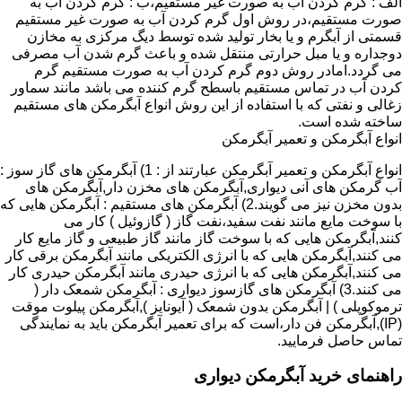
الف : گرم کردن آب به صورت غیر مستقیم،ب : گرم کردن آب به
صورت مستقیم،در روش اول گرم کردن آب به صورت غیر مستقیم
قسمتی از آبگرم و یا بخار تولید شده توسط دیگ مرکزی به مخازن
دوجداره و یا مبل حرارتی منتقل شده و باعث گرم شدن آب مصرفی
می گردد.امادر روش دوم گرم کردن آب به صورت مستقیم گرم
کردن آب در تماس مستقیم باسطح گرم کننده می باشد مانند سماور
زغالی و نفتی که با استفاده از این روش انواع آبگرمکن های مستقیم
ساخته شده است.
انواع آبگرمکن و تعمیر آبگرمکن
انواع آبگرمکن و تعمیر آبگرمکن عبارتند از : 1) آبگرمکن های گاز سوز :
آب گرمکن های آنی دیواری,آبگرمکن های مخزن دار,آبگرمکن های
بدون مخزن نیز می گویند.2) آبگرمکن های مستقیم : آبگرمکن هایی که
با سوخت مایع مانند نفت سفید،نفت گاز ( گازوئیل ) کار می
کنند,آبگرمکن هایی که با سوخت گاز مانند گاز طبیعی و گاز مایع کار
می کنند,آبگرمکن هایی که با انرژی الکتریکی مانند آبگرمکن برقی کار
می کنند,آبگرمکن هایی که با انرژی حیدری مانند آبگرمکن حیدری کار
می کنند.3) آبگرمکن های گازسوز دیواری : آبگرمکن شمعک دار (
ترموکوپلی ) | آبگرمکن بدون شمعک ( آیونایز ),آبگرمکن پیلوت موقت
(IP),آبگرمکن فن دار،است که برای تعمیر آبگرمکن باید به نمایندگی
تماس حاصل فرمایید.
راهنمای خرید آبگرمکن دیواری