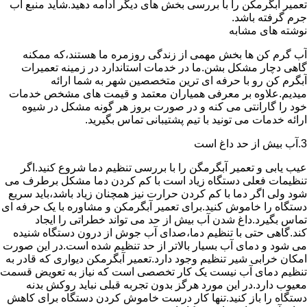
تعمیر آبگرمکن را با بررسی بخش های دیگر ادامه دهید.شاید منبع آب
جرم گرفته باشد.
نوشته های مشابه
آب گرم کن ها بخش مهمی از زندگی روزمره ما هستند،که ممکنه
گاهی دچار مشکل بشن.ما در خدمات استاندارد در زمینه تعمیرات
آبگرم کن رو با حرفه ای ترین متخصصین شهر به شما ارائه
میدیم.علاوه بر معرفی همیاران معتمد و قیمت های مشخص خدمات
خود را گارانتی می کنه و در صورت بروز هر گونه مشکل در شیوه
ارائه خدمات می تونید با تیم پشتیبانی تماس بگیرید.
3.آب بیش از حد داغ است
عیب یابی و تعمیر آبگرمگن را با بررسی تنظیم دما شروع کنید.اگر
تنظیمات فعلی دستگاه زیاد است با کم کردن دما مشکل برطرف می
شود ولی اگر دما با کم کردن حرارت نیز همچنان زیاد باشد،باید سریع
دستگاه را خاموش کنید.برای تعمیر آبگرمکن و مشاوره با یک حرفه ای
تماس بگیرد.داغ شدن آب بیش از حد می تواند خطراتی را ایجاد
کند.گاهی حتی با تنظیم دما،صدای آب جوش از درون دستگاه شنیده
می شود و دمای آب بسیار بالاتر از حد تنظیم شده است.در این صورت
امکان خرابی شیر تنظیم وجود دارد.تعمیر آبگرمکن دیواری که قادر به
تنظیم دمای آب نیست یک کار تخصصی است که نیاز به تعویض قسمت
معیوب دارد.در این مورد هرگز بدون تجربه قبلی نباید روکش بدنه
دستگاه را باز کنید.تنها کار درست خاموش کردن دستگاه برای کاهش