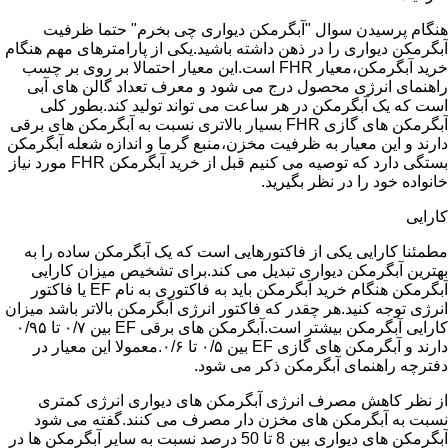
هنگام پرسیدن سوال "آبگرمکن دیواری چی بخرم" حتما ظرفیت
آبگرمکن دیواری را در ذهن داشته باشید.یکی از پارامترهای مهم هنگام
خرید آبگرمکن،معیار FHR است.این معیار احتمالا بر روی بر چسب
راهنمای انرژی محصول درج می شود و معرف تعداد گالن های آبی
است که یک آبگرمکن در هر ساعت می تواند تولید کند.بطور کلی
آبگرمکن های گازی FHR بسیار بالاتری نسبت به آبگرمکن های برقی
دارند و این معیار به ظرفیت مخزن،منبع گرما و اندازه شعله آبگرمکن
بستگی دارد که توصیه می کنیم قبل از خرید آبگرمکن FHR مورد نیاز
خانواده خود را در نظر بگیرید.
کارایی
مطمئنا کارایی یکی از فاکتورهایی است که یک آبگرمکن ساده را به
بهترین آبگرمکن دیواری تبدیل می کند.برای تشخیص میزان کارایی
آبگرمکن هنگام خرید آبگرمکن باید به فاکتوری به نام EF یا فاکتور
انرژی توجه کنید.هر چقدر که فاکتور انرژی آبگرمکن بالاتر باشد میزان
کارایی آبگرمکن بیشتر است.آبگرمکن های برقی EF بین ۰/۷ تا ۰/۹۵
دارند و آبگرمکن های گازی EF بین ۰/۵ تا ۰/۶.معمولا این معیار در
دفترچه راهنمای آبگرمکن ذکر می شود.
از نظر کاهش مصرف انرژی آبگرمکن های دیواری انرژی کمتری
نسبت به آبگرمکن های مخزن دار مصرف می کنند.گفته می شود
آبگرمکن های دیواری بین 8 تا 50 درصد نسبت به سایر آبگرمکن ها در