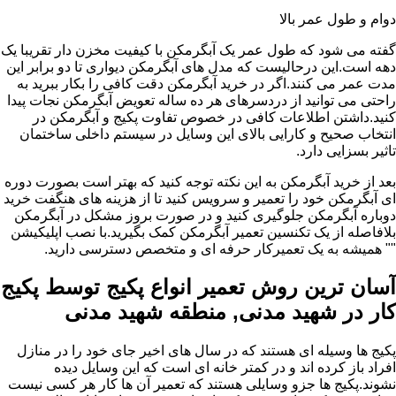
دوام و طول عمر بالا
گفته می شود که طول عمر یک آبگرمکن با کیفیت مخزن دار تقریبا یک
دهه است.این درحالیست که مدل های آبگرمکن دیواری تا دو برابر این
مدت عمر می کنند.اگر در خرید آبگرمکن دقت کافی را بکار ببرید به
راحتی می توانید از دردسرهای هر ده ساله تعویض آبگرمکن نجات پیدا
کنید.داشتن اطلاعات کافی در خصوص تفاوت پکیج و آبگرمکن در
انتخاب صحیح و کارایی بالای این وسایل در سیستم داخلی ساختمان
تاثیر بسزایی دارد.
بعد از خرید آبگرمکن به این نکته توجه کنید که بهتر است بصورت دوره
ای آبگرمکن خود را تعمیر و سرویس کنید تا از هزینه های هنگفت خرید
دوباره آبگرمکن جلوگیری کنید و در صورت بروز مشکل در آبگرمکن
بلافاصله از یک تکنسین تعمیر آبگرمکن کمک بگیرید.با نصب اپلیکیشن
"" همیشه به یک تعمیرکار حرفه ای و متخصص دسترسی دارید.
آسان ترین روش تعمیر انواع پکیج توسط پکیج
کار در شهید مدنی, منطقه شهید مدنی
پکیج ها وسیله ای هستند که در سال های اخیر جای خود را در منازل
افراد باز کرده اند و در کمتر خانه ای است که این وسایل دیده
نشوند.پکیج ها جزو وسایلی هستند که تعمیر آن ها کار هر کسی نیست