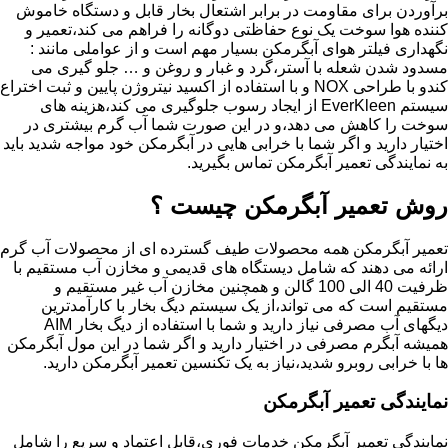
برآوردن برای مقاومت در برابر اشتعال بخار قابل و دستگاه خاموش
کننده هوا سوخت یک نوع حفاظتی دوگانه را فراهم می کند،تعمیر و
نگهداری فیلتر هوای آبگرمکن بسیار مهم است و از عواملی مانند :
مسدود شدن شعله با آستر،گرد و غبار و روغن و … جلو گیری می
کندو با طراحی NOX و با استفاده از اکسید نیتروژن پایین و ثبت اختراع
سیستم EverKleen از ایجاد رسوب جلوگیری می کند،هزینه های
سوخت را کاهش می دهد،و در این صورت شما آب گرم بیشتری در
اختیار دارید و اگر شما با خرابی هایی در آبگرمکن خود مواجه شدید باید
به نمایندگی تعمیر آبگرمکن تماس بگیرید.
روش تعمیر آبگرمکن چیست ؟
تعمیر آبگرمکن همه محصولات طیف گسترده ای از محصولات آب گرم
ارائه می دهند که شامل دیستگاه های قدیمی و مخازن آب مستقیم با
ظرفیت 40 الی 100 گالن و همچنین مخازن آب غیر مستقیم و
مستقیم است که می تواند،از یک سیستم دیگ بخار با کارآمدترین
دیگهای آب مصرفی نیاز دارید و شما با استفاده از دیگ بخار AIM
همیشه آبگرم مصرفی در اختیار دارید و اگر شما در این مول آبگرمکن
ها با خرابی روبرو شدید،نیاز به یک تکنسین تعمیر آبگرمکن دارید.
نمایندگی تعمیر آبگرمکن
نمایندگی تعمیر آبگرمکن خدمات فوری،قابل اعتماد و سریع را شامل