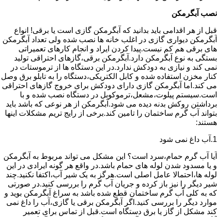
نصب آبگرمکن
قبل از هر اقدامی باید بدانید که آبگرمکن گازی است یا برقی! انواع
آبگرمکن دیواری گازی در اغلب خانه ها نصب شده ولی تعداد آبگرمکن
های برقی هم کم نیست.پیدا کردن ایراد و انجام کارهای تعمیراتی
بستگی به نوع آبگرمکن دارد.آبگرمکن برقی،گازهای احتراقی تولید
نمی کند و نیازی به دودکش ندارد.در این دستگاه ها از ترموستات در
کنار مخزن استفاده شده و کابل الکتریکی،دستگاه را به تابلو برق وصل
می کند.اما آبگرمکن گازی دارای دودکش برای خروج گازهای احتراقی
است.سیستم پیلوت،مشعل،ترموکوبل در دستگاه نصب شده و با
برداشتن روکش بدنه دیده می شود.آبگرمکن از هر نوعی که باشد باید
بتواند آب گرم ساختمان را تامین کند.برخی از رایج تریم مشکلات اینها
هستند:
1.آب داغ نمی شود
آیا آب گرم حمام،سرد است؟ این مشکل می تواند مربوط به آبگرمکن
و یا مسدود شدن لوله های حمام باشد.در واقع هر گونه ایرادی در این
لوله ها،احتمالا عامل اصلی است.هرگز به یک شیر آب،اکتفا نکنید.چند
شیر دیگر را نیز باز کرده و جریان آب گرم را بررسی کنید.در صورتی
که به کلی آب گرم ساختمان قطع شده باشد به سراغ آبگرمکن بوید و
موارد دیگر را بررسی کنید.اگر آبگرمکن برقی یا گازی،آب را داغ نمی
کند مشکل از گاز یا برق دستگاه است.قبل از تماس برای تعمیر