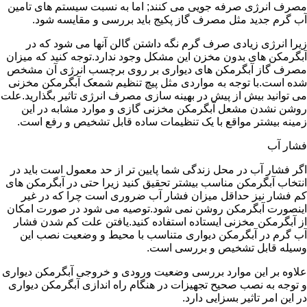
مصرف انرژی صرفه جویی می کنند; اما به نسبت سیستم های تامین
آب گرم جدید مثل مصرف گاز پکیج باید بررسی و مقایسه شود.
زیرا انرژی زیادی صرف گرم نگه داشتن گالن آنها می شود که در
آبگرمکن های بدون مخزن این مشکل وجود ندارد.توجه کنید که میزان
مصرف گاز آبگرمکن های دیواری بر روی برچسب انرژی آن مشخص
شده است.با توجه به مواردی مثل پیچ تنظیم شمعک آبگرمکن مخزنی
می توانید بیش از پیش در بهینه سازی مصرف انرژی تاثیر بگذارید.علت
روشن نشدن مشعل آبگرمکن مخزنی گازی و موارد مشابه در این
زمینه بیشتر مواقع با یک تنظیمات ساده قابل تشخیص و رفع است.
فشار آب
اگر فشار آب در محل زندگی شما پایین تر از حد معمول است باید در
انتخاب آبگرمکن مناسب بیشتر تحقیق کنید زیرا حتی در آبگرمکن های
کم فشار نیز حداقل میزان فشار آب ضروری است چرا که در غیر
اینصورت آبگرمکن روشن نمی شود.توصیه می شود در صورت امکان
از آبگرمکن مخزنی ایستاده استفاده کنید.یافتن علت کم شدن فشار
آب گرم در آبگرمکن دیواری متناسب با محیط و وضعیت نصب این
وسیله قابل تشخیص و بررسی است.
علاوه بر این موارد بررسی وضعیت ورودی و خروجی آبگرمکن دیواری
و توجه به نصب صحیح تجهیزات در هنگام راه اندازی آبگرمکن دیواری
در این امر تاثیر بسزایی دارد.