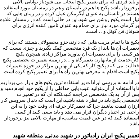
و باید فردی که برای تعمیر پکیج انتخاب می شود،از توانایی بالایی
برخوردار باشد.پکیج ها هم در تابستان و هم در زمستان مورد استفاده
هستند.در تابستان به عنوان آبگرمکن عمل کرده و در زمان هایی که
نیاز است پکیج روشن می شود.این در حالی است که در زمستان علاوه
بر گرمای مورد نیاز برای حمام،به عنوان تامین کننده انرژی برای
شوفاژ،فن کوئل و …است.
پکیج ها با تمام مزیت هایی که دارند،جزو محصولاتی هستند که برای
تعمیرات آن ها باید از یک فرد متخصص کمک بگیرید و چیزی نیست که
هر کسی را برای تعمیرات آن بیاورید.مراکز زیادی همچون پکیج
کار،خدمت از ما،تهارن تعمیرگاه و …در زمینه تعمیرات تخصصی پکیج
فعالیت می کنند.پکیج کار که یکی از بهترین مراکز در حوزه تعمیرات
پکیج است،اقدام به معرفی بهترین راه ها برای تعمیر پکیج کرده است.
در ادامه به بررسی ایرادات پر استفاده ترین پکیج های بازار می پردازیم
تا با استفاده از آن،بتوانید عیب یابی حداقلی را از پکیج خود انجام دهید و
پس از آن به یک متخصص مراجعه کنید.نکته ای که در تعمیرات
تخصصی پکیج باید در نظر داشته باشید،این است که دنبال سرویس کار
ارزان قیمت نباشید چرا که تعمیرکار حرفه ای وقت خود را به این
راحتی در اختیار دیگران قرار نمی دهد و باید سعی کنید از کسی
استفاده کنید که در عین قیمت مناسب،از مهارت بالایی نیز برخوردار
باشد.
تعمیر پکیج ایران رادیاتور در شهید مدنی, منطقه شهید