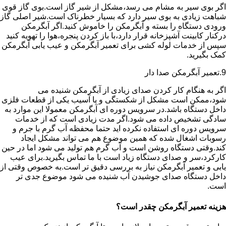
اگر بوی سیر به مشام می رسد،مشکل از شیر گاز است.بوی گاز قوی
شباهت زیادی به بوی سیر دارد که بسیار خطرناک است.شیر اصلی گاز
ورودی دستگاه را بسته و آبگرمکن را خاموش کنید.اگر آبگرمکن
درکنار کابینت آشپزخانه قرار دارد،با باز کردن پنجره،هوا را تهویه کنید
سپس از خدمات لوله کشی برای تعمیر آبگرمکن و عیب یابی آبگرمکن
کمک بگیرید.
9.تعمیر آبگرمکن صدا دار
اگر به هنگام کار کردن صدای زیادی از آبگرمکن شنیده می
شود،ممکن است مشکل از شکستگی و یا آسیب یکی از قطعات فلزی
داخل دستگاه باشد.در سرویس دوره ای آبگرمکن معمولا این موارد به
سادگی تشخیص داده می شود.اگر مدت زیادی است که از خدمات
سرویس دوره ای استفاده نکرده اید حتما محفظه آب گرم با جرم و
رسوبات اشغال شده که همین موضوع هم می تواند مشکل ایجاد
کند.وقتی دستگاه روشن است و آب گرم هم تولید می شود اما در حین
کارکرد،سر و صدای دستگاه زیاد است با ما تماس بگیرید.برای عیب
یابی و تعمیر آبگرمکن نیاز به بررسی دقیق تر است.به خصوص وقتی از
داخل دستگاه صدای جوشیدن آب شنیده می شود موضوع جدی تر
است.
هزینه تعمیر آبگرمکن چقدر است؟