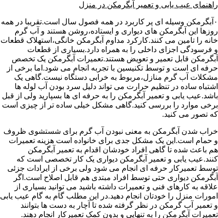
راهنمای عیب یابی و تعمیر آبگرمکن در منزل
۰آبگرمکن وسیله ای پر کاربرد در همه فصول سال است.تقریبا در همه
روزها این آبگرمکن های دیواری و ایستاده،روشن هستند و آب گرم
خانه را تامین می کنند.کارکرد مداوم آبگرمکن خانگی،استهلاک قطعات
و فرسودگی اجزای داخلی را به همراه دارد.بسیاری از قطعات
آبگرمکن قابل تعمیر و تعویض هستند.تعمیرات آبگرمکن یک تخصص
حرفه ای است و توسط تکنیسین با تجربه انجام می شود.اما برخی از
مشکلات آب گرم منازل،مربوط به خرابی دستگاه نیست.گاهی یک
اشتباه ساده در تنظیم حرارت می تواند دلیل سرد بودن آب لوله ها
باشد.عیب یابی و تعمیر آبگرمکن را به حرفه ای ها بسپارید ولی از قبل
برخی موارد را بررسی کنید.گاهی مشکل خیلی ساده تر از چیزی است
که تصور می کنید.
خراب شدن آبگرمکن به معنی نبودن آب گرم برای شستشوی ظروف
و حمام است.این یک مشکل جدی برای خانواده است هزینه تعمیرات
هم باعث شده تا گاهی افراد خودشان اقدام به تعمیر آبگرمکن
کنند.عیب یابی و تعمیر آبگرمکن دیواری یک کار تخصصی است که
توسط تعمیرکار حرفه ای انجام می شود ولی برخی از ایرادات جزئی
آبگرمکن دیواری حتی توسط افراد مبتدی هم قابل اصلاح است.اگر
علاقه به کارهای فنی و تعمیرات داشته باشید می توانید بسیاری از
امورات منزل را خودتان انجام دهید.در این مطلب گام به گام عیب یابی
و تعمیر آب گرمکن در نظر گرفته شده تا آچار به دست ها بتوانند
تعمیرات آبگرمکن را به تنهایی و بدون کمک تعمیرکار انجام دهند.