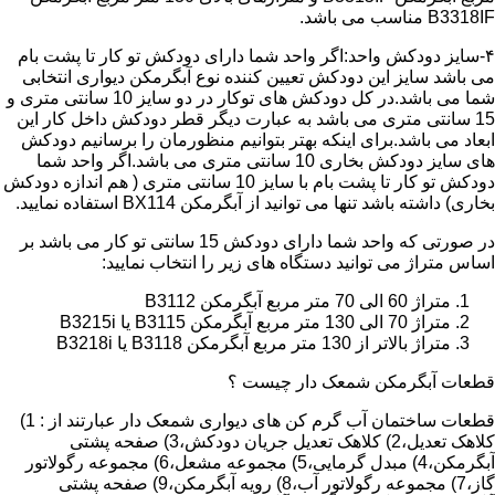
B3318IF مناسب می باشد.
۴-سایز دودکش واحد:اگر واحد شما دارای دودکش تو کار تا پشت بام
می باشد سایز این دودکش تعیین کننده نوع آبگرمکن دیواری انتخابی
شما می باشد.در کل دودکش های توکار در دو سایز 10 سانتی متری و
15 سانتی متری می باشد به عبارت دیگر قطر دودکش داخل کار این
ابعاد می باشد.برای اینکه بهتر بتوانیم منظورمان را برسانیم دودکش
های سایز دودکش بخاری 10 سانتی متری می باشد.اگر واحد شما
دودکش تو کار تا پشت بام با سایز 10 سانتی متری ( هم اندازه دودکش
بخاری) داشته باشد تنها می توانید از آبگرمکن BX114 استفاده نمایید.
در صورتی که واحد شما دارای دودکش 15 سانتی تو کار می باشد بر
اساس متراژ می توانید دستگاه های زیر را انتخاب نمایید:
متراژ 60 الی 70 متر مربع آبگرمکن B3112
متراژ 70 الی 130 متر مربع آبگرمکن B3115 یا B3215i
متراژ بالاتر از 130 متر مربع آبگرمکن B3118 یا B3218i
قطعات آبگرمکن شمعک دار چیست ؟
قطعات ساختمان آب گرم کن های دیواری شمعک دار عبارتند از : 1)
کلاهک تعدیل،2) کلاهک تعدیل جریان دودکش،3) صفحه پشتی
آبگرمکن،4) مبدل گرمایی،5) مجموعه مشعل،6) مجموعه رگولاتور
گاز،7) مجموعه رگولاتور آب،8) رویه آبگرمکن،9) صفحه پشتی