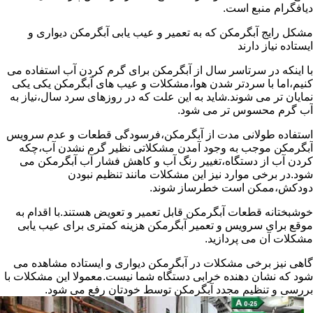
دیافگرام منبع است.
مشکل رایج آبگرمکن که به تعمیر و عیب یابی آبگرمکن دیواری و
ایستاده نیاز دارند
با اینکه در سرتاسر سال از آبگرمکن برای گرم کردن آب استفاده می
کنیم،اما با سردتر شدن هوا،مشکلات و عیب های آبگرمکن یکی یکی
نمایان تر می شوند.شاید به این علت که در روزهای سرد سال،نیاز به
آب گرم محسوس تر می شود.
استفاده طولانی مدت از آبگرمکن،فرسودگی قطعات و عدم سرویس
آبگرمکن موجب به وجود آمدن مشکلاتی نظیر گرم نشدن آب،چکه
کردن آب از دستگاه،تغییر رنگ آب و کاهش فشار آب آبگرمکن می
شود.در برخی موارد نیز این مشکلات مانند تنظیم نبودن
دودکش،ممکن است خطرساز شوند.
خوشبختانه قطعات آبگرمکن قابل تعمیر و تعویض هستند.با اقدام به
موقع برای سرویس و تعمیر آبگرمکن هزینه کمتری برای عیب یابی
مشکلات آن می پردازید.
گاهی نیز برخی مشکلات در آبگرمکن دیواری و ایستاده مشاهده می
شود که نشان دهنده خرابی دستگاه شما نیست.معمولا این مشکلات با
بررسی و تنظیم مجدد آبگرمکن توسط خودتان رفع می شود.