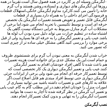
۰آبگرمکن وسیله ای پر کاربرد در همه فصول سال است.تقریبا در همه
روزها این آبگرمکن های دیواری و ایستاده،روشن هستند و آب گرم
خانه را تامین می کنند.کارکرد مداوم آبگرمکن خانگی،استهلاک قطعات
و فرسودگی اجزای داخلی را به همراه دارد.بسیاری از قطعات
آبگرمکن قابل تعمیر و تعویض هستند.تعمیرات آبگرمکن یک تخصص
حرفه ای است و توسط تکنیسین با تجربه انجام می شود.اما برخی از
مشکلات آب گرم منازل،مربوط به خرابی دستگاه نیست.گاهی یک
اشتباه ساده در تنظیم حرارت می تواند دلیل سرد بودن آب لوله ها
باشد.عیب یابی و تعمیر آبگرمکن را به حرفه ای ها بسپارید ولی از قبل
برخی موارد را بررسی کنید.گاهی مشکل خیلی ساده تر از چیزی است
که تصور می کنید.
خراب شدن آبگرمکن به معنی نبودن آب گرم برای شستشوی ظروف
و حمام است.این یک مشکل جدی برای خانواده است هزینه تعمیرات
هم باعث شده تا گاهی افراد خودشان اقدام به تعمیر آبگرمکن
کنند.عیب یابی و تعمیر آبگرمکن دیواری یک کار تخصصی است که
توسط تعمیرکار حرفه ای انجام می شود ولی برخی از ایرادات جزئی
آبگرمکن دیواری حتی توسط افراد مبتدی هم قابل اصلاح است.اگر
علاقه به کارهای فنی و تعمیرات داشته باشید می توانید بسیاری از
امورات منزل را خودتان انجام دهید.در این مطلب گام به گام عیب یابی
و تعمیر آب گرمکن در نظر گرفته شده تا آچار به دست ها بتوانند
تعمیرات آبگرمکن را به تنهایی و بدون کمک تعمیرکار انجام دهند.
نصب آبگرمکن