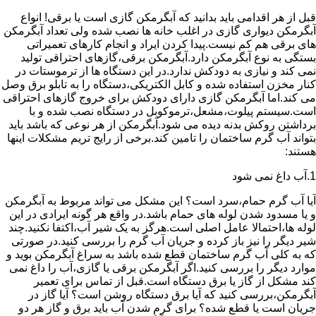
قبل از هر اقدامی باید بدانید که آبگرمکن گازی است یا برقی! انواع
آبگرمکن دیواری گازی در اغلب خانه ها نصب شده ولی تعداد آبگرمکن
های برقی هم کم نیست.پیدا کردن ایراد و انجام کارهای تعمیراتی
بستگی به نوع آبگرمکن دارد.آبگرمکن برقی،گازهای احتراقی تولید
نمی کند و نیازی به دودکش ندارد.در این دستگاه ها از ترموستات در
کنار مخزن استفاده شده و کابل الکتریکی،دستگاه را به تابلو برق وصل
می کند.اما آبگرمکن گازی دارای دودکش برای خروج گازهای احتراقی
است.سیستم پیلوت،مشعل،ترموکوبل در دستگاه نصب شده و با
برداشتن روکش بدنه دیده می شود.آبگرمکن از هر نوعی که باشد باید
بتواند آب گرم ساختمان را تامین کند.برخی از رایج تریم مشکلات اینها
هستند:
1.آب داغ نمی شود
آیا آب گرم حمام،سرد است؟ این مشکل می تواند مربوط به آبگرمکن
و یا مسدود شدن لوله های حمام باشد.در واقع هر گونه ایرادی در این
لوله ها،احتمالا عامل اصلی است.هرگز به یک شیر آب،اکتفا نکنید.چند
شیر دیگر را نیز باز کرده و جریان آب گرم را بررسی کنید.در صورتی
که به کلی آب گرم ساختمان قطع شده باشد به سراغ آبگرمکن بوید و
موارد دیگر را بررسی کنید.اگر آبگرمکن برقی یا گازی،آب را داغ نمی
کند مشکل از گاز یا برق دستگاه است.قبل از تماس برای تعمیر
آبگرمکن،بررسی کنید که آیا برق دستگاه روشن است؟ آیا گاز در
جریان است یا قطع شده؟ برای گرم شدن آب باید برق و گاز هر دو