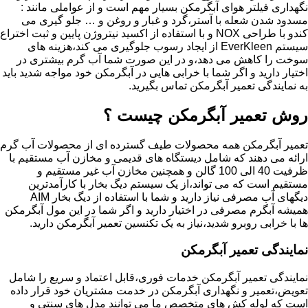
نگهداری فیلتر هوای آبگرمکن بسیار مهم است و از عواملی مانند :
مسدود شدن شعله با آستر،گرد و غبار و روغن و … جلو گیری می
کندو با طراحی NOX و با استفاده از اکسید نیتروژن پایین و ثبت اختراع
سیستم EverKleen از ایجاد رسوب جلوگیری می کند،هزینه های
سوخت را کاهش می دهد،و در این صورت شما آب گرم بیشتری در
اختیار دارید و اگر شما با خرابی هایی در آبگرمکن خود مواجه شدید باید
به نمایندگی تعمیر آبگرمکن تماس بگیرید.
روش تعمیر آبگرمکن چیست ؟
تعمیر آبگرمکن همه محصولات طیف گسترده ای از محصولات آب گرم
ارائه می دهند که شامل دیستگاه های قدیمی و مخازن آب مستقیم با
ظرفیت 40 الی 100 گالن و همچنین مخازن آب غیر مستقیم و
مستقیم است که می تواند،از یک سیستم دیگ بخار با کارآمدترین
دیگهای آب مصرفی نیاز دارید و شما با استفاده از دیگ بخار AIM
همیشه آبگرم مصرفی در اختیار دارید و اگر شما در این مول آبگرمکن
ها با خرابی روبرو شدید،نیاز به یک تکنسین تعمیر آبگرمکن دارید.
نمایندگی تعمیر آبگرمکن
نمایندگی تعمیر آبگرمکن خدمات فوری،قابل اعتماد و سریع را شامل
تعویض،تعمیر و نگهداری آبگرمکن در خدمت مشتریان خود قرار داده
است که لوله کش های متخصص ما می توانند مدل های سنتی و