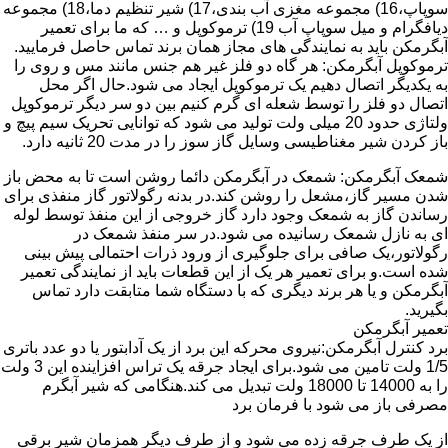
سوپاپ،16) مجموعه مغزی آب بندی،17) شیر تنظیم دما،18) مجموعه
دیافگرام و میل سوپاپ آب 19) ترموکوپل و … که ما برای تعمیر
آبگرمکن باید به نمایندگی های مجاز همان برند تماس حاصل فرمایید.
ترموکوپل آبگرمکن: هر گاه دو فلز غیر هم جنس مانند مس و روی را
به یکدیگر اتصال دهیم یک ترموکوپل ایجاد می شود.حال اگر محل
اتصال دو فلز را توسط شعله ای گرم کنیم بین دو سر دیگر ترموکوپل
ولتاژی حدود 20 میلی ولت تولید می شود که توانایی تحریک سیم پیچ و
باز کردن شیر مغناطیسی وسایل گاز سوز را در مدت 20 ثانیه دارد.
شمعک آبگرمکن: شمعک در آبگرمکن دائما روشن است تا به محض باز
شدن مسیر گاز،مشعل را روشن کند.در بدنه رگولاتور گاز منفذی برای
رساندن گاز به شمعک وجود دارد گاز خروجی از این منفذ توسط لوله
ای به نازل شمعک رسانیده می شود.در سر منفذ شمعک در
رگولاتور،یک صافی برای جلوگیری از ورود ذرات احتمالی پیش بینی
شده است.و برای تعمیر هر یک از این قطعات باید از نمایندگی تعمیر
آبگرمکن و یا هر برند دیگری که با دستگاه شما متابقت دارد تماس
بگیرید.
تعمیر آبگرمکن
برد کنترل آبگرمکن:نیروی محرکه این برد از یک آدابتور یا دو عدد باتری
1/5 ولت تامین می شود.برای ایجاد جرقه یک تراس افزاینده این 3 ولت
را به 14000 تا 18000 ولت تبدیل می کند.هنگامی که شیر آبگرم
مصرفی باز می شود با فرمان برد
از یک طرف جرقه زده می شود و از طرف دیگر همزمان شیر برقی