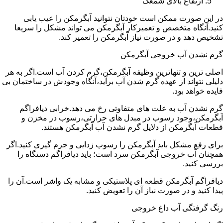
ارتفاع بالای شمعک
در این صورت ممکن است خودتان نتوانید آبگرمکن را عیب یابی
کنید.آنگاه متخصص و تعمیرکار آبگرمکن می تواند مشکل را سریعا
تشخیص دهد و در صورت نیاز آبگرمکن را تعمیر کند.
گرم نشدن آب خروجی آبگرمکن
اصلی ترین و تنهاترین وظیفه آبگرمکن،گرم کردن آب است.اگر به هر
دلیلی نتواند از عهده گرم شدن آب برآید،آنگاه وجودش در ساختمان بی
فایده خواهد بود.
گرم نشدن آب به علت های متفاوتی رخ می دهد.خرابی دیافراگم
آبگرمکن،وجود رسوب در مبدل های حرارتی،رسوب در مخزن و
قطعات آبگرمکن از دلایل گرم نشدن آب آبگرمکن هستند.
برای رفع مشکل باید آبگرمکن را رسوب زدایی و جرم گیری کنید.اگر
همچنان آب خروجی آبگرمکن سرد است؛ باید دیافراگم دستگاه را
بررسی کنید.
دیافراگم آبگرمکن قطعه ای پلاستیکی و مشابه یک واشر است.آن را
پیدا کنید و در صورت نیاز آن را تعویض کنید.
رنگ گرفتگی آب داغ خروجی