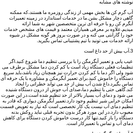
نوشته های مشابه
آب گرم کن ها بخش مهمی از زندگی روزمره ما هستند،که ممکنه
گاهی دچار مشکل بشن.ما در خدمات استاندارد در زمینه تعمیرات
آبگرم کن رو با حرفه ای ترین متخصصین شهر به شما ارائه
میدیم.علاوه بر معرفی همیاران معتمد و قیمت های مشخص خدمات
خود را گارانتی می کنه و در صورت بروز هر گونه مشکل در شیوه
ارائه خدمات می تونید با تیم پشتیبانی تماس بگیرید.
3.آب بیش از حد داغ است
عیب یابی و تعمیر آبگرمگن را با بررسی تنظیم دما شروع کنید.اگر
تنظیمات فعلی دستگاه زیاد است با کم کردن دما مشکل برطرف می
شود ولی اگر دما با کم کردن حرارت نیز همچنان زیاد باشد،باید سریع
دستگاه را خاموش کنید.برای تعمیر آبگرمکن و مشاوره با یک حرفه ای
تماس بگیرد.داغ شدن آب بیش از حد می تواند خطراتی را ایجاد
کند.گاهی حتی با تنظیم دما،صدای آب جوش از درون دستگاه شنیده
می شود و دمای آب بسیار بالاتر از حد تنظیم شده است.در این صورت
امکان خرابی شیر تنظیم وجود دارد.تعمیر آبگرمکن دیواری که قادر به
تنظیم دمای آب نیست یک کار تخصصی است که نیاز به تعویض قسمت
معیوب دارد.در این مورد هرگز بدون تجربه قبلی نباید روکش بدنه
دستگاه را باز کنید.تنها کار درست خاموش کردن دستگاه برای کاهش
دمای آب و تماس با تعمیرکار است.