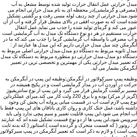
مبدل حرارتی عمل انتقال حرارت تولید شده توسط مشعل به آب
(مصرفی و گرمایشی)در محفظه ای به نام مبدل حرارتی انجام می
شود.مبدل حرارتی از چند ردیف لوله مسی رفت و برگشتی تشکیل
شده است که به صورت افقی در بالای مشعل قرار گرفته و آب از آن
عبور می کند و گرمای تولید شده را جذب می نماید.عمل انتقال
حرارت مستقیم در هر دو نوع دستگاه تک مبدل به آب گرمایشی است
و آب مصرفی با واسطه آب گرمایشی گرما را جذب می کند.که ما در
آبگرمکن چند مبل مبدل حرارتی داریم که این مبدل ها عبارتند از :
مبدل ثانویه مربوط به دستگاه دو مبدل،مبدل حرارتی اصلی مربوط به
دستگاه دو مبدل،مبدل حرارتی دو منظوره مربوط به دستگاه تک مبدل
که تعمیر مبدل حرارتی یکی از مهمترین و تخصصی ترین در تعمیر
آبگرمکن بشمار می آید.
وظیفه پمپ سیرکولاتور در آبگرمکن:وظیفه این پمپ در آبگرمکن به
حرکت در آوردن آب در مدار گرمایشی است و در پکیج همیشه در
مسیر برگشت گرمایش قرار می گیرد و این پمپ از نوع سانتریفیوژ
(گریز از مرکز) بوده و با برق 220 ولت کار می کند.مبرای عملکرداین
نوع پمپ لازم است آب در قسمت میانی پروانه آب پخش کن وجود
داشته باشد،عمل خنک کاری و روان کاری یاتاقان های این پمپ فقط با
آب انجام می شود،این پمپ قابلیت تعمیر و سیم پیچی ندارد ولی باید
سرویس شود،این پمپ ها از دو نوع قسمت تشکیل شده اند که عبارتند
از : روتور ( که قسمت متحرک و گردنده است )،استاتور ( که بدنه ثابت
پمپ است ) و لازم به ذکر است که تعمیر آبگرمکن در پمپ سیرکولاتور
حائز اهمیت است.