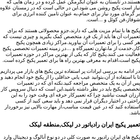
هستند.در تابستان به عنوان آبگرمکن عمل کرده و در زمان هایی که
نیاز است پکیج روشن می شود.این در حالی است که در زمستان علاوه
بر گرمای مورد نیاز برای حمام،به عنوان تامین کننده انرژی برای
شوفاژ،فن کوئل و …است.
پکیج ها با تمام مزیت هایی که دارند،جزو محصولاتی هستند که برای
تعمیرات آن ها باید از یک فرد متخصص کمک بگیرید و چیزی نیست که
هر کسی را برای تعمیرات آن بیاورید.مراکز زیادی همچون پکیج
کار،خدمت از ما،تهارن تعمیرگاه و …در زمینه تعمیرات تخصصی پکیج
فعالیت می کنند.پکیج کار که یکی از بهترین مراکز در حوزه تعمیرات
پکیج است،اقدام به معرفی بهترین راه ها برای تعمیر پکیج کرده است.
در ادامه به بررسی ایرادات پر استفاده ترین پکیج های بازار می پردازیم
تا با استفاده از آن،بتوانید عیب یابی حداقلی را از پکیج خود انجام دهید و
پس از آن به یک متخصص مراجعه کنید.نکته ای که در تعمیرات
تخصصی پکیج باید در نظر داشته باشید،این است که دنبال سرویس کار
ارزان قیمت نباشید چرا که تعمیرکار حرفه ای وقت خود را به این
راحتی در اختیار دیگران قرار نمی دهد و باید سعی کنید از کسی
استفاده کنید که در عین قیمت مناسب،از مهارت بالایی نیز برخوردار
باشد.
تعمیر پکیج ایران رادیاتور در لیکک,منطقه لیکک
پکیج های ایران رادیور به صورت کلی در دو نوع آنالوگ و دیجیتال وارد