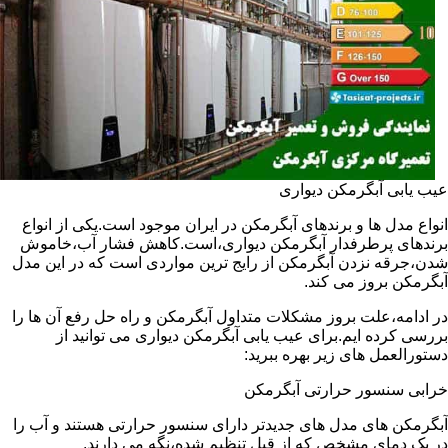
عیب یابی آبگرمکن دیواری
انواع مدل ها و برندهای آبگرمکن در ایران موجود است.یکی از انواع
برندهای پرطرفدار آبگرمکن دیواری،است.کاهش فشار آب،خاموش
شدن،جرقه نزدن آبگرمکن از رایج ترین مواردی است که در این مدل
آبگرمکن بروز می کند.
در ادامه،علت بروز مشکلات متداول آبگرمکن و راه حل رفع آن ها را
بررسی کرده ایم.برای عیب یابی آبگرمکن دیواری می توانید از
دستورالعمل های زیر بهره ببرید:
خرابی سنسور حرارتی آبگرمکن
آبگرمکن های مدل های جدیدتر دارای سنسور حرارتی هستند و آب را
در یک دمای مشخص که از قبل تنظیم شده،نگه می دارند.