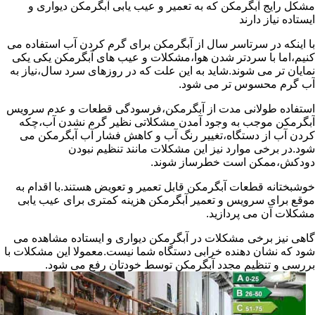
مشکل رایج آبگرمکن که به تعمیر و عیب یابی آبگرمکن دیواری و
ایستاده نیاز دارند
با اینکه در سرتاسر سال از آبگرمکن برای گرم کردن آب استفاده می
کنیم،اما با سردتر شدن هوا،مشکلات و عیب های آبگرمکن یکی یکی
نمایان تر می شوند.شاید به این علت که در روزهای سرد سال،نیاز به
آب گرم محسوس تر می شود.
استفاده طولانی مدت از آبگرمکن،فرسودگی قطعات و عدم سرویس
آبگرمکن موجب به وجود آمدن مشکلاتی نظیر گرم نشدن آب،چکه
کردن آب از دستگاه،تغییر رنگ آب و کاهش فشار آب آبگرمکن می
شود.در برخی موارد نیز این مشکلات مانند تنظیم نبودن
دودکش،ممکن است خطرساز شوند.
خوشبختانه قطعات آبگرمکن قابل تعمیر و تعویض هستند.با اقدام به
موقع برای سرویس و تعمیر آبگرمکن هزینه کمتری برای عیب یابی
مشکلات آن می پردازید.
گاهی نیز برخی مشکلات در آبگرمکن دیواری و ایستاده مشاهده می
شود که نشان دهنده خرابی دستگاه شما نیست.معمولا این مشکلات با
بررسی و تنظیم مجدد آبگرمکن توسط خودتان رفع می شود.