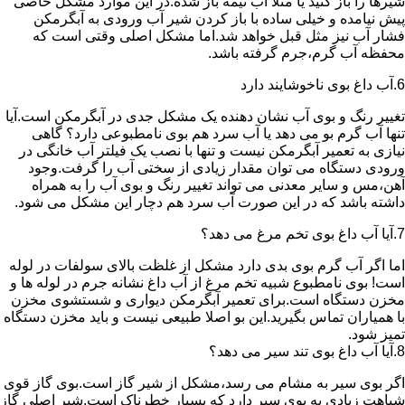
شیرها را باز کنید یا مثلا آب نیمه باز شده.در این موارد مشکل خاصی
پیش نیامده و خیلی ساده با باز کردن شیر آب ورودی به آبگرمکن
فشار آب نیز مثل قبل خواهد شد.اما مشکل اصلی وقتی است که
محفظه آب گرم،جرم گرفته باشد.
6.آب داغ بوی ناخوشایند دارد
تغییر رنگ و بوی آب نشان دهنده یک مشکل جدی در آبگرمکن است.آیا
تنها آب گرم بو می دهد یا آب سرد هم بوی نامطبوعی دارد؟ گاهی
نیازی به تعمیر آبگرمکن نیست و تنها با نصب یک فیلتر آب خانگی در
ورودی دستگاه می توان مقدار زیادی از سختی آب را گرفت.وجود
آهن،مس و سایر معدنی می تواند تغییر رنگ و بوی آب را به همراه
داشته باشد که در این صورت آب سرد هم دچار این مشکل می شود.
7.آیا آب داغ بوی تخم مرغ می دهد؟
اما اگر آب گرم بوی بدی دارد مشکل از غلظت بالای سولفات در لوله
است! بوی نامطبوع شبیه تخم مرغ از آب داغ نشانه جرم در لوله ها و
مخزن دستگاه است.برای تعمیر آبگرمکن دیواری و شستشوی مخزن
با همیاران تماس بگیرید.این بو اصلا طبیعی نیست و باید مخزن دستگاه
تمیز شود.
8.آیا آب داغ بوی تند سیر می دهد؟
اگر بوی سیر به مشام می رسد،مشکل از شیر گاز است.بوی گاز قوی
شباهت زیادی به بوی سیر دارد که بسیار خطرناک است.شیر اصلی گاز