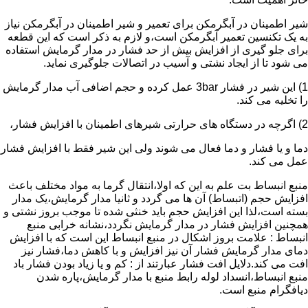
شیر اطمینان در آبگرمکن برای تعمیر و شیر اطمینان در آبگرمکن نیاز
به یک تکنسین تعمیر آبگرمکن است،و لازم به ذکر است که این قطعه
برای جلو گیری از افزایش بیش از حد فشار در مدار گرمایش استفاده
می شود تا از ایجاد نشتی و آسیب در اتصالات جلوگیری نماید.
1) این شیر در فشار 3bar عمل کرده و حجم اضافی آب مدار گرمایش
را تخلیه می کند.
2) اگرچه در دستگاه های حرارتی شیرهای اطمینان با افزایش فشار،
دما و یا فشار و دما فعال می شوند ولی این شیر فقط با افزایش فشار
عمل می کند.
منبع انبساط بت علم به این که اولا،انتقال گرما به مواد مختلف باعث
افزایش حجم (اتبساط) آن ها می گردد و ثانیا مدار گرمایش،یک مدار
بسته است،لذا این افزایش حجم باید خنثی شده تا موجب بروز نشتی و
همچنین افزایش فشار در مدار گرمایش نگردد،نشانه خرابی منبع
انبساط : علامت بروز اشکال در منبع انبساط این است که با افزایش
دمای مدار گرمایش فشار آن نیز افزایش و با کاهش دما،فشار نیز
افت می کند.دلایل افت فشار عبارتند از : کم و یا زیاد بودن فشار باد
منبع انبساط،انسداد لوله رابط منبع با مدار گرمایش،پاره شدن
دیافگرام منبع است.