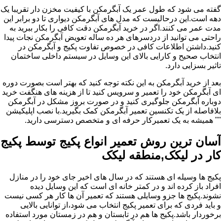
گفته می شود که طول عمر یک آبگرمکن با کیفیت مخزن دار تقریبا یک
دهه است.این درحالیست که مدل های آبگرمکن دیواری تا دو برابر این
مدت عمر می کنند.اگر در خرید آبگرمکن دقت کافی را بکار ببرید به
راحتی می توانید از دردسرهای هر ده ساله تعویض آبگرمکن نجات پیدا
کنید.داشتن اطلاعات کافی در خصوص تفاوت پکیج و آبگرمکن در
انتخاب صحیح و کارایی بالای این وسایل در سیستم داخلی ساختمان
تاثیر بسزایی دارد.
بعد از خرید آبگرمکن به این نکته توجه کنید که بهتر است بصورت دوره
ای آبگرمکن خود را تعمیر و سرویس کنید تا از هزینه های هنگفت خرید
دوباره آبگرمکن جلوگیری کنید و در صورت بروز مشکل در آبگرمکن
بلافاصله از یک تکنسین تعمیر آبگرمکن کمک بگیرید.با نصب اپلیکیشن
"" همیشه به یک تعمیرکار حرفه ای و متخصص دسترسی دارید.
آسان ترین روش تعمیر انواع پکیج توسط پکیج
کار در لیکک,منطقه لیکک
پکیج ها وسیله ای هستند که در سال های اخیر جای خود را در منازل
افراد باز کرده اند و در کمتر خانه ای است که این وسایل دیده
نشوند.پکیج ها جزو وسایلی هستند که تعمیر آن ها کار هر کسی نیست
و باید فردی که برای تعمیر پکیج انتخاب می شود،از توانایی بالایی
برخوردار باشد.پکیج ها هم در تابستان و هم در زمستان مورد استفاده