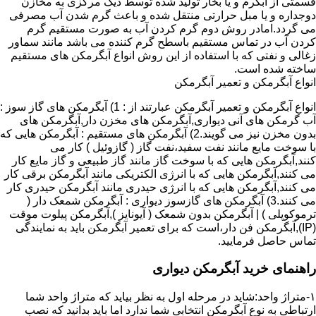
قسمتی از آبگرم و یا بخار تولید شده توسط دیگ مرکزی به مخازن
دوجداره و یا مبل حرارتی منتقل شده و باعث گرم شدن آب مصرفی
می گردد.امادر روش دوم گرم کردن آب به صورت مستقیم گرم
کردن آب در تماس مستقیم باسطح گرم کننده می باشد مانند سماور
زغالی و نفتی که با استفاده از این روش انواع آبگرمکن های مستقیم
ساخته شده است.
انواع آبگرمکن و تعمیر آبگرمکن
انواع آبگرمکن و تعمیر آبگرمکن عبارتند از : 1) آبگرمکن های گاز سوز :
آب گرمکن های آنی دیواری,آبگرمکن های مخزن دار,آبگرمکن های
بدون مخزن نیز می گویند.2) آبگرمکن های مستقیم : آبگرمکن هایی که
با سوخت مایع مانند نفت سفید،نفت گاز ( گازوئیل ) کار می
کنند,آبگرمکن هایی که با سوخت گاز مانند گاز طبیعی و گاز مایع کار
می کنند,آبگرمکن هایی که با انرژی الکتریکی مانند آبگرمکن برقی کار
می کنند,آبگرمکن هایی که با انرژی حیدری مانند آبگرمکن حیدری کار
می کنند.3) آبگرمکن های گازسوز دیواری : آبگرمکن شمعک دار (
ترموکوپلی ) | آبگرمکن بدون شمعک ( آیونایز ),آبگرمکن پیلوت موقت
(IP),آبگرمکن فن دار،است که برای تعمیر آبگرمکن باید به نمایندگی
تماس حاصل فرمایید.
راهنمای خرید آبگرمکن دیواری
۱-متراژ واحد:شاید در مرحله اول به نظر بیاید که متراژ واحد شما
ارتباطی به نوع آبگرمکن انتخابی شما ندارد اما باید بدانید که نصب