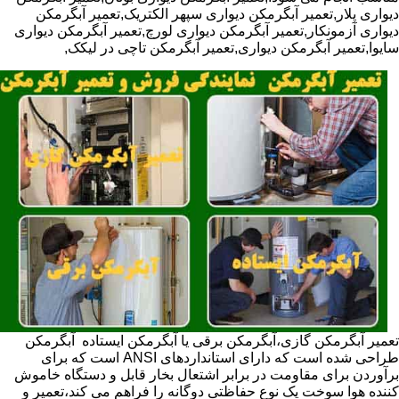
دیواری پلار,تعمیر آبگرمکن دیواری سپهر الکتریک,تعمیر آبگرمکن
دیواری آزمونکار,تعمیر آبگرمکن دیواری لورچ,تعمیر آبگرمکن دیواری
سایوا,تعمیر آبگرمکن دیواری,تعمیر آبگرمکن تاچی در لیکک,
تعمیر آبگرمکن گازی،آبگرمکن برقی یا آبگرمکن ایستاده ​ آبگرمکن
طراحی شده است که دارای استانداردهای ANSI است که برای
برآوردن برای مقاومت در برابر اشتعال بخار قابل و دستگاه خاموش
کننده هوا سوخت یک نوع حفاظتی دوگانه را فراهم می کند،تعمیر و