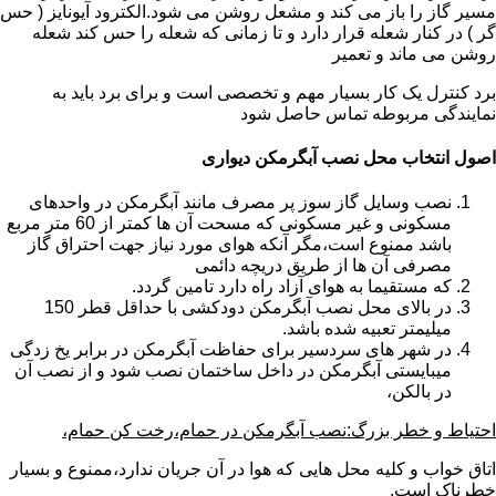
مسیر گاز را باز می کند و مشعل روشن می شود.الکترود آیونایز ( حس
گر ) در کنار شعله قرار دارد و تا زمانی که شعله را حس کند شعله
روشن می ماند و تعمیر
برد کنترل یک کار بسیار مهم و تخصصی است و برای برد باید به
نمایندگی مربوطه تماس حاصل شود
اصول انتخاب محل نصب آبگرمکن دیواری
نصب وسایل گاز سوز پر مصرف مانند آبگرمکن در واحدهای
مسکونی و غیر مسکونی که مسحت آن ها کمتر از 60 متر مربع
باشد ممنوع است،مگر آنکه هوای مورد نیاز جهت احتراق گاز
مصرفی آن ها از طریق دریچه دائمی
که مستقیما به هوای آزاد راه دارد تامین گردد.
در بالای محل نصب آبگرمکن دودکشی با حداقل قطر 150
میلیمتر تعبیه شده باشد.
در شهر های سردسیر برای حفاظت آبگرمکن در برابر یخ زدگی
میبایستی آبگرمکن در داخل ساختمان نصب شود و از نصب آن
در بالکن،
احتیاط و خطر بزرگ:نصب آبگرمکن در حمام،رخت کن حمام،
اتاق خواب و کلیه محل هایی که هوا در آن جریان ندارد،ممنوع و بسیار
خطرناک است.