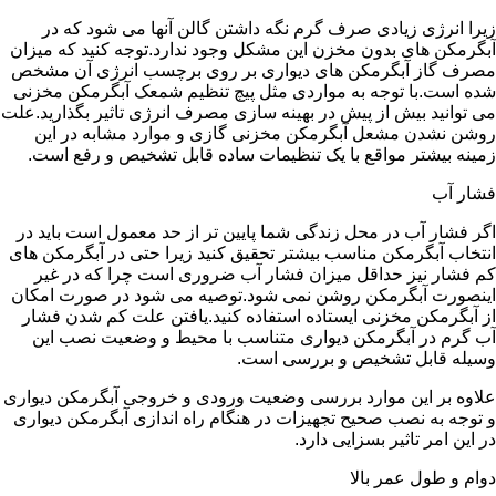
زیرا انرژی زیادی صرف گرم نگه داشتن گالن آنها می شود که در
آبگرمکن های بدون مخزن این مشکل وجود ندارد.توجه کنید که میزان
مصرف گاز آبگرمکن های دیواری بر روی برچسب انرژی آن مشخص
شده است.با توجه به مواردی مثل پیچ تنظیم شمعک آبگرمکن مخزنی
می توانید بیش از پیش در بهینه سازی مصرف انرژی تاثیر بگذارید.علت
روشن نشدن مشعل آبگرمکن مخزنی گازی و موارد مشابه در این
زمینه بیشتر مواقع با یک تنظیمات ساده قابل تشخیص و رفع است.
فشار آب
اگر فشار آب در محل زندگی شما پایین تر از حد معمول است باید در
انتخاب آبگرمکن مناسب بیشتر تحقیق کنید زیرا حتی در آبگرمکن های
کم فشار نیز حداقل میزان فشار آب ضروری است چرا که در غیر
اینصورت آبگرمکن روشن نمی شود.توصیه می شود در صورت امکان
از آبگرمکن مخزنی ایستاده استفاده کنید.یافتن علت کم شدن فشار
آب گرم در آبگرمکن دیواری متناسب با محیط و وضعیت نصب این
وسیله قابل تشخیص و بررسی است.
علاوه بر این موارد بررسی وضعیت ورودی و خروجی آبگرمکن دیواری
و توجه به نصب صحیح تجهیزات در هنگام راه اندازی آبگرمکن دیواری
در این امر تاثیر بسزایی دارد.
دوام و طول عمر بالا