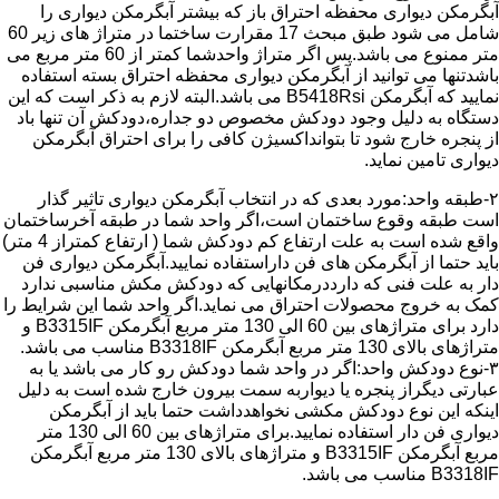
آبگرمکن دیواری محفظه احتراق باز که بیشتر آبگرمکن دیواری را
شامل می شود طبق مبحث 17 مقرارت ساختما در متراژ های زیر 60
متر ممنوع می باشد.پس اگر متراژ واحدشما کمتر از 60 متر مربع می
باشدتنها می توانید از آبگرمکن دیواری محفظه احتراق بسته استفاده
نمایید که آبگرمکن B5418Rsi می باشد.البته لازم به ذکر است که این
دستگاه به دلیل وجود دودکش مخصوص دو جداره،دودکش آن تنها باد
از پنجره خارج شود تا بتوانداکسیژن کافی را برای احتراق آبگرمکن
دیواری تامین نماید.
۲-طبقه واحد:مورد بعدی که در انتخاب آبگرمکن دیواری تاثیر گذار
است طبقه وقوع ساختمان است،اگر واحد شما در طبقه آخرساختمان
واقع شده است به علت ارتفاع کم دودکش شما ( ارتفاع کمتراز 4 متر)
باید حتما از آبگرمکن های فن داراستفاده نمایید.آبگرمکن دیواری فن
دار به علت فنی که دارددرمکانهایی که دودکش مکش مناسبی ندارد
کمک به خروج محصولات احتراق می نماید.اگر واحد شما این شرایط را
دارد برای متراژهای بین 60 الی 130 متر مربع آبگرمکن B3315IF و
متراژهای بالای 130 متر مربع آبگرمکن B3318IF مناسب می باشد.
۳-نوع دودکش واحد:اگر در واحد شما دودکش رو کار می باشد یا به
عبارتی دیگراز پنجره یا دیواربه سمت بیرون خارج شده است به دلیل
اینکه این نوع دودکش مکشی نخواهدداشت حتما باید از آبگرمکن
دیواری فن دار استفاده نمایید.برای متراژهای بین 60 الی 130 متر
مربع آبگرمکن B3315IF و متراژهای بالای 130 متر مربع آبگرمکن
B3318IF مناسب می باشد.