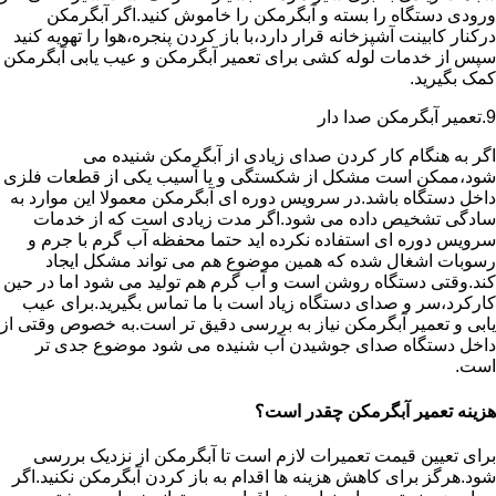
ورودی دستگاه را بسته و آبگرمکن را خاموش کنید.اگر آبگرمکن
درکنار کابینت آشپزخانه قرار دارد،با باز کردن پنجره،هوا را تهویه کنید
سپس از خدمات لوله کشی برای تعمیر آبگرمکن و عیب یابی آبگرمکن
کمک بگیرید.
9.تعمیر آبگرمکن صدا دار
اگر به هنگام کار کردن صدای زیادی از آبگرمکن شنیده می
شود،ممکن است مشکل از شکستگی و یا آسیب یکی از قطعات فلزی
داخل دستگاه باشد.در سرویس دوره ای آبگرمکن معمولا این موارد به
سادگی تشخیص داده می شود.اگر مدت زیادی است که از خدمات
سرویس دوره ای استفاده نکرده اید حتما محفظه آب گرم با جرم و
رسوبات اشغال شده که همین موضوع هم می تواند مشکل ایجاد
کند.وقتی دستگاه روشن است و آب گرم هم تولید می شود اما در حین
کارکرد،سر و صدای دستگاه زیاد است با ما تماس بگیرید.برای عیب
یابی و تعمیر آبگرمکن نیاز به بررسی دقیق تر است.به خصوص وقتی از
داخل دستگاه صدای جوشیدن آب شنیده می شود موضوع جدی تر
است.
هزینه تعمیر آبگرمکن چقدر است؟
برای تعیین قیمت تعمیرات لازم است تا آبگرمکن از نزدیک بررسی
شود.هرگز برای کاهش هزینه ها اقدام به باز کردن آبگرمکن نکنید.اگر