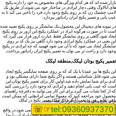
بازار شده اند که هر کدام ویژگی های مخصوص به خود را دارند.پکیج
های آنالاوگ وقتی دچار ایرادی در ساختار خود می شوند،از طریق یک
لامپ چشمک زن که بر روی پکیج وجود دارد،فرد را باخبر می کند تا به
عیب یابی و تعمیر پکیج ایران رادیاتور بپردازد.
در نمونه های دیجیتال این محصول،یک نمایشگر بر روی پکیج تعبیه شده
است تا در صورت هرگونه ایراد در عملکرد پکیج،این ارور بر روی پکیج
ایجاد شود.گاهی بر روی نمایشگر فقط عبارت ارور قرار می گیرد که
این یعنی در عملکرد پکیج ایرادی وجود دارد.گاهی نیز یک کد بر روی
نمایشگر ایجاد می شود که با آن می شود فهمید که چه ایرادی در پکیج
وجود دارد و راحت تر می توان به تعمیر پکیج ایران رادیاتور پرداخت.
تعمیر پکیج بوتان لیکک,منطقه لیکک
این پکیج ها نیز عمدتا با یک کد که بر روی صفحه نمایگشر پکیج ایجاد
می شود،قابل شناسایی هستند و اگر پکیج شما دارای مشکلی بود و
کدی برای شما نمایش داده شد،اولین کار برای تعمیر پکیج بوتان،این
است که عیب یابی انجام دهید و ایرادی که وجود دارد را بررسی کنید
که از کجا نشات می گیرد.برای این کار می توانید به دفترچه راهنمای
محصول خود مراجعه کنید که معمولا تمامی ایرادهایی که ممکن است
تلفن تماس فوری
تعمیر آبگرمکن لیکک,تعمیر پکیج در لیکک
برای پکیج پیش بیاید در آن قرار گرفته است.
☞☏
tel:09360937370
گاهی نیز هنگام خرابی پکیج،هیچ اروری نمایش داده نمی شود.در واقع
در این حالت برد موجود در پکیج بوتان،نتوانسته است ایراد آن را پیدا