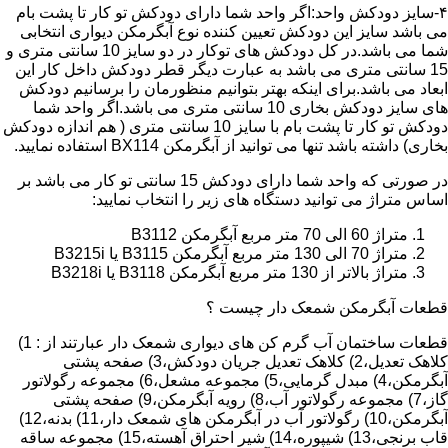
۴-سایز دودکش واحد:اگر واحد شما دارای دودکش تو کار تا پشت بام
می باشد سایز این دودکش تعیین کننده نوع آبگرمکن دیواری انتخابی
شما می باشد.در کل دودکش های توکار در دو سایز 10 سانتی متری و
15 سانتی متری می باشد به عبارت دیگر قطر دودکش داخل کار این
ابعاد می باشد.برای اینکه بهتر بتوانیم منظورمان را برسانیم دودکش
های سایز دودکش بخاری 10 سانتی متری می باشد.اگر واحد شما
دودکش تو کار تا پشت بام با سایز 10 سانتی متری ( هم اندازه دودکش
بخاری) داشته باشد تنها می توانید از آبگرمکن BX114 استفاده نمایید.
در صورتی که واحد شما دارای دودکش 15 سانتی تو کار می باشد بر
اساس متراژ می توانید دستگاه های زیر را انتخاب نمایید:
متراژ 60 الی 70 متر مربع آبگرمکن B3112
متراژ 70 الی 130 متر مربع آبگرمکن B3115 یا B3215i
متراژ بالاتر از 130 متر مربع آبگرمکن B3118 یا B3218i
قطعات آبگرمکن شمعک دار چیست ؟
قطعات ساختمان آب گرم کن های دیواری شمعک دار عبارتند از : 1)
کلاهک تعدیل،2) کلاهک تعدیل جریان دودکش،3) صفحه پشتی
آبگرمکن،4) مبدل گرمایی،5) مجموعه مشعل،6) مجموعه رگولاتور
گاز،7) مجموعه رگولاتور آب،8) رویه آبگرمکن،9) صفحه پشتی
آبگرمکن،10) رگولاتور آب در آبگرمکن های شمعک دار،11) بدنه،12)
قاب برنجی،13) شیپوره،14) شیر احتراق آهسته،15) مجموعه ساقه