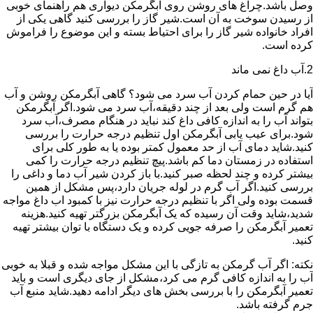
وصل باشد.چراغ های روشن روی آبگرمکن دیواری هم راهنمای خوبی
از رسیدن سوخت به آن است.شیر گاز را بررسی کنید گاهی یکی از
افراد خانواده شیر گاز را برای احتیاط بسته و این موضوع را فراموش
کرده است.
2.آب داغ نمی ماند
آیا در حین حمام کردن آب سرد می شود؟ گاهی آبگرمکن روشن و آب
هم گرم است ولی بعد از چند دقیقه،آب سرد می شود.اگر آبگرمکن
بتواند آب را به اندازه کافی داغ کند نباید در هنگام مصرف،آب سرد
شود.برای عیب یابی آبگرمکن اول تنظیم درجه حرارت را بررسی
کنید.شاید دمای آب از حد معمول کمتر بوده یا به طور کلی برای
استفاده در زمستان دما کم باشد.پیچ تنظیم درجه حرارت را کمی
بیشتر کرده و چند لحظه صبر کنید.با باز کردن شیر آب دما و داغی را
بررسی کنید.اگر آب گرم در لوله جریان دارد،پس مشکل از همین
قسمت بوده ولی اگر با تنظیم درجه حرارت نیز با کمبود اب داغ مواجه
شدید،شاید وقت آن رسیده که یک آبگرمکن بزرگتر تهیه کنید.هزینه
تعمیر آبگرمکن را صرفه جویی کرده و یک دستگاه با توان بیشتر تهیه
کنید.
نکته: اگر آب گرمکن به تازگی با این مشکل مواجه شده و قبلا به خوبی
آب را به اندازه کافی گرم می کرد،مشکل از جای دیگری است و باید
تعمیر آبگرمکن را با بررسی بخش های دیگر ادامه دهید.شاید منبع آب
جرم گرفته باشد.