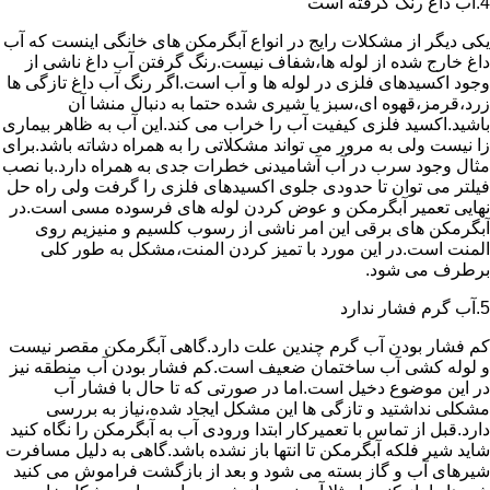
4.آب داغ رنگ گرفته است
یکی دیگر از مشکلات رایج در انواع آبگرمکن های خانگی اینست که آب
داغ خارج شده از لوله ها،شفاف نیست.رنگ گرفتن آب داغ ناشی از
وجود اکسیدهای فلزی در لوله ها و آب است.اگر رنگ آب داغ تازگی ها
زرد،قرمز،قهوه ای،سبز یا شیری شده حتما به دنبال منشا آن
باشید.اکسید فلزی کیفیت آب را خراب می کند.این آب به ظاهر بیماری
زا نیست ولی به مرور می تواند مشکلاتی را به همراه دشاته باشد.برای
مثال وجود سرب در آب آشامیدنی خطرات جدی به همراه دارد.با نصب
فیلتر می توان تا حدودی جلوی اکسیدهای فلزی را گرفت ولی راه حل
نهایی تعمیر آبگرمکن و عوض کردن لوله های فرسوده مسی است.در
آبگرمکن های برقی این امر ناشی از رسوب کلسیم و منیزیم روی
المنت است.در این مورد با تمیز کردن المنت،مشکل به طور کلی
برطرف می شود.
5.آب گرم فشار ندارد
کم فشار بودن آب گرم چندین علت دارد.گاهی آبگرمکن مقصر نیست
و لوله کشی آب ساختمان ضعیف است.کم فشار بودن آب منطقه نیز
در این موضوع دخیل است.اما در صورتی که تا حال با فشار آب
مشکلی نداشتید و تازگی ها این مشکل ایجاد شده،نیاز به بررسی
دارد.قبل از تماس با تعمیرکار ابتدا ورودی آب به آبگرمکن را نگاه کنید
شاید شیر فلکه آبگرمکن تا انتها باز نشده باشد.گاهی به دلیل مسافرت
شیرهای آب و گاز بسته می شود و بعد از بازگشت فراموش می کنید