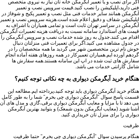
اگر برای نصب و یا تعمیر آبگرمکن خانه تان نیاز به نیروی متخصص
فنی دارید،اپلیکیشن را نصب کنید.قیمت سرویس نصب و تعمیر
آبگرمکن همانند سایر خدمات فنی مثل نصب و تعمیر پکیج و شوفاژ در
اپلیکیشن شفاف و دقیق اعلام شده است.هزینه سرویس نصب و تعمیر
آبگرمکن در سراسر تهران ثابت است و تمامی همیاران با اشراف به
قیمت های استاندارد سامانه نسبت به دریافت هزینه تعمیرات آبگرمکن
اقدام می کنند.جدول به روز شده خدمات نصب و سرویس آبگرمکن را
در جدول مشاهده می کنید.اگر برای تعمیرات فنی منزلتان دنبال
خوش نام ترین متخصصین شهر می گردید ما همه متخصصان را در
گردهم آورده ایم.همیاران تعمیرکار در همه روزهای هفته آماده انجام
سفارش های ثبت شده در اپ این سامانه هستند.همه سفارش ها
شامل گارانتی خدمات می باشد.
هنگام خرید آبگرمکن دیواری به چه نکاتی توجه کنیم؟
هنگام خرید آبگرمکن دیواری باید توجه کنید،پرداخته ایم.مطالعه این
قسمت پاسخ سوال "آبگرمکن دیواری چی بخرم" شما را به طور کامل
می دهد تا با مزایا و معایب آبگرمکن دیواری برقی،گازی و مدل های آن
آشنا شوید (معایب ابگرمکن بدون شمعک) و بتوانید بهترین آبگرمکن
دیواری را برای منزل تان خریداری کنید.
ظرفیت
هنگام پرسیدن سوال "آبگرمکن دیواری چی بخرم" حتما ظرفیت