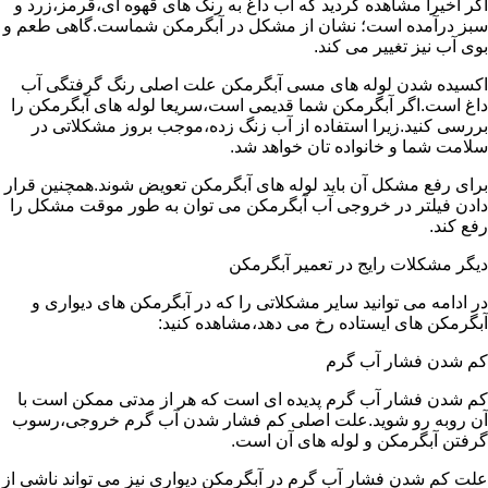
اگر اخیرا مشاهده کردید که آب داغ به رنگ های قهوه ای،قرمز،زرد و
سبز درآمده است؛ نشان از مشکل در آبگرمکن شماست.گاهی طعم و
بوی آب نیز تغییر می کند.
اکسیده شدن لوله های مسی آبگرمکن علت اصلی رنگ گرفتگی آب
داغ است.اگر آبگرمکن شما قدیمی است،سریعا لوله های آبگرمکن را
بررسی کنید.زیرا استفاده از آب زنگ زده،موجب بروز مشکلاتی در
سلامت شما و خانواده تان خواهد شد.
برای رفع مشکل آن باید لوله های آبگرمکن تعویض شوند.همچنین قرار
دادن فیلتر در خروجی آب آبگرمکن می توان به طور موقت مشکل را
رفع کند.
دیگر مشکلات رایج در تعمیر آبگرمکن
در ادامه می توانید سایر مشکلاتی را که در آبگرمکن های دیواری و
آبگرمکن های ایستاده رخ می دهد،مشاهده کنید:
کم شدن فشار آب گرم
کم شدن فشار آب گرم پدیده ای است که هر از مدتی ممکن است با
آن روبه رو شوید.علت اصلی کم فشار شدن آب گرم خروجی،رسوب
گرفتن آبگرمکن و لوله های آن است.
علت کم شدن فشار آب گرم در آبگرمکن دیواری نیز می تواند ناشی از