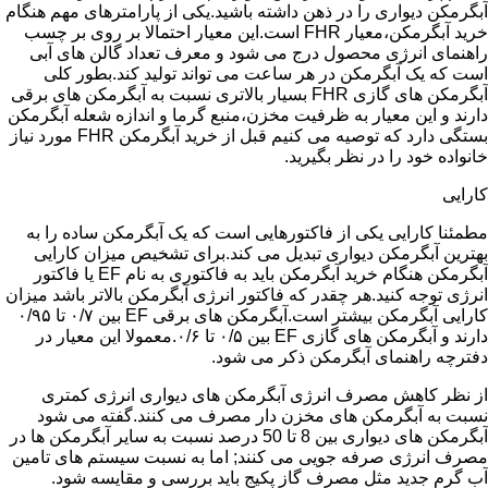
آبگرمکن دیواری را در ذهن داشته باشید.یکی از پارامترهای مهم هنگام
خرید آبگرمکن،معیار FHR است.این معیار احتمالا بر روی بر چسب
راهنمای انرژی محصول درج می شود و معرف تعداد گالن های آبی
است که یک آبگرمکن در هر ساعت می تواند تولید کند.بطور کلی
آبگرمکن های گازی FHR بسیار بالاتری نسبت به آبگرمکن های برقی
دارند و این معیار به ظرفیت مخزن،منبع گرما و اندازه شعله آبگرمکن
بستگی دارد که توصیه می کنیم قبل از خرید آبگرمکن FHR مورد نیاز
خانواده خود را در نظر بگیرید.
کارایی
مطمئنا کارایی یکی از فاکتورهایی است که یک آبگرمکن ساده را به
بهترین آبگرمکن دیواری تبدیل می کند.برای تشخیص میزان کارایی
آبگرمکن هنگام خرید آبگرمکن باید به فاکتوری به نام EF یا فاکتور
انرژی توجه کنید.هر چقدر که فاکتور انرژی آبگرمکن بالاتر باشد میزان
کارایی آبگرمکن بیشتر است.آبگرمکن های برقی EF بین ۰/۷ تا ۰/۹۵
دارند و آبگرمکن های گازی EF بین ۰/۵ تا ۰/۶.معمولا این معیار در
دفترچه راهنمای آبگرمکن ذکر می شود.
از نظر کاهش مصرف انرژی آبگرمکن های دیواری انرژی کمتری
نسبت به آبگرمکن های مخزن دار مصرف می کنند.گفته می شود
آبگرمکن های دیواری بین 8 تا 50 درصد نسبت به سایر آبگرمکن ها در
مصرف انرژی صرفه جویی می کنند; اما به نسبت سیستم های تامین
آب گرم جدید مثل مصرف گاز پکیج باید بررسی و مقایسه شود.