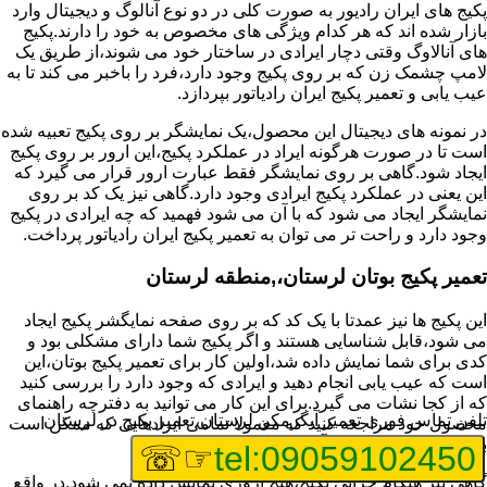
پکیج های ایران رادیور به صورت کلی در دو نوع آنالوگ و دیجیتال وارد
بازار شده اند که هر کدام ویژگی های مخصوص به خود را دارند.پکیج
های آنالاوگ وقتی دچار ایرادی در ساختار خود می شوند،از طریق یک
لامپ چشمک زن که بر روی پکیج وجود دارد،فرد را باخبر می کند تا به
عیب یابی و تعمیر پکیج ایران رادیاتور بپردازد.
در نمونه های دیجیتال این محصول،یک نمایشگر بر روی پکیج تعبیه شده
است تا در صورت هرگونه ایراد در عملکرد پکیج،این ارور بر روی پکیج
ایجاد شود.گاهی بر روی نمایشگر فقط عبارت ارور قرار می گیرد که
این یعنی در عملکرد پکیج ایرادی وجود دارد.گاهی نیز یک کد بر روی
نمایشگر ایجاد می شود که با آن می شود فهمید که چه ایرادی در پکیج
وجود دارد و راحت تر می توان به تعمیر پکیج ایران رادیاتور پرداخت.
تعمیر پکیج بوتان لرستان،,منطقه لرستان
این پکیج ها نیز عمدتا با یک کد که بر روی صفحه نمایگشر پکیج ایجاد
می شود،قابل شناسایی هستند و اگر پکیج شما دارای مشکلی بود و
کدی برای شما نمایش داده شد،اولین کار برای تعمیر پکیج بوتان،این
است که عیب یابی انجام دهید و ایرادی که وجود دارد را بررسی کنید
که از کجا نشات می گیرد.برای این کار می توانید به دفترچه راهنمای
تلفن تماس فوری
تعمیر آبگرمکن لرستان،تعمیر پکیج در لرستان
محصول خود مراجعه کنید که معمولا تمامی ایرادهایی که ممکن است
برای پکیج پیش بیاید در آن قرار گرفته است.
☞☏
tel:09059102450
گاهی نیز هنگام خرابی پکیج،هیچ اروری نمایش داده نمی شود.در واقع