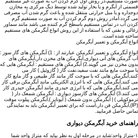
صورت مستقیم،در روش اول گرم کردن آب به صورت غیر مستقیم
قسمتی از آبگرم و یا بخار تولید شده توسط دیگ مرکزی به مخازن
دوجداره و یا مبل حرارتی منتقل شده و باعث گرم شدن آب مصرفی
می گردد.امادر روش دوم گرم کردن آب به صورت مستقیم گرم
کردن آب در تماس مستقیم باسطح گرم کننده می باشد مانند سماور
زغالی و نفتی که با استفاده از این روش انواع آبگرمکن های مستقیم
ساخته شده است.
انواع آبگرمکن و تعمیر آبگرمکن
انواع آبگرمکن و تعمیر آبگرمکن عبارتند از : 1) آبگرمکن های گاز سوز :
آب گرمکن های آنی دیواری,آبگرمکن های مخزن دار,آبگرمکن های
بدون مخزن نیز می گویند.2) آبگرمکن های مستقیم : آبگرمکن هایی که
با سوخت مایع مانند نفت سفید،نفت گاز ( گازوئیل ) کار می
کنند,آبگرمکن هایی که با سوخت گاز مانند گاز طبیعی و گاز مایع کار
می کنند,آبگرمکن هایی که با انرژی الکتریکی مانند آبگرمکن برقی کار
می کنند,آبگرمکن هایی که با انرژی حیدری مانند آبگرمکن حیدری کار
می کنند.3) آبگرمکن های گازسوز دیواری : آبگرمکن شمعک دار (
ترموکوپلی ) | آبگرمکن بدون شمعک ( آیونایز ),آبگرمکن پیلوت موقت
(IP),آبگرمکن فن دار،است که برای تعمیر آبگرمکن باید به نمایندگی
تماس حاصل فرمایید.
راهنمای خرید آبگرمکن دیواری
۱-متراژ واحد:شاید در مرحله اول به نظر بیاید که متراژ واحد شما