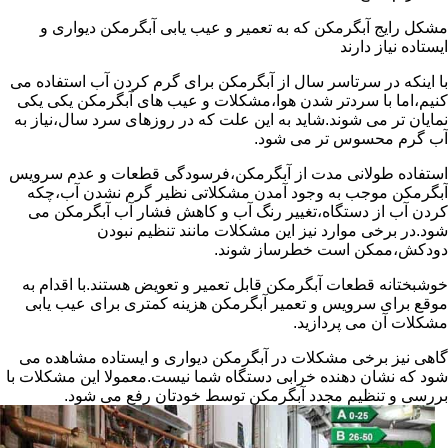
مشکل رایج آبگرمکن که به تعمیر و عیب یابی آبگرمکن دیواری و
ایستاده نیاز دارند
با اینکه در سرتاسر سال از آبگرمکن برای گرم کردن آب استفاده می
کنیم،اما با سردتر شدن هوا،مشکلات و عیب های آبگرمکن یکی یکی
نمایان تر می شوند.شاید به این علت که در روزهای سرد سال،نیاز به
آب گرم محسوس تر می شود.
استفاده طولانی مدت از آبگرمکن،فرسودگی قطعات و عدم سرویس
آبگرمکن موجب به وجود آمدن مشکلاتی نظیر گرم نشدن آب،چکه
کردن آب از دستگاه،تغییر رنگ آب و کاهش فشار آب آبگرمکن می
شود.در برخی موارد نیز این مشکلات مانند تنظیم نبودن
دودکش،ممکن است خطرساز شوند.
خوشبختانه قطعات آبگرمکن قابل تعمیر و تعویض هستند.با اقدام به
موقع برای سرویس و تعمیر آبگرمکن هزینه کمتری برای عیب یابی
مشکلات آن می پردازید.
گاهی نیز برخی مشکلات در آبگرمکن دیواری و ایستاده مشاهده می
شود که نشان دهنده خرابی دستگاه شما نیست.معمولا این مشکلات با
بررسی و تنظیم مجدد آبگرمکن توسط خودتان رفع می شود.