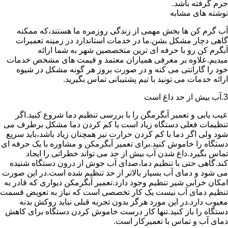
جرم گرفته باشد.
نوشته های مشابه
آب گرم کن ها بخش مهمی از زندگی روزمره ما هستند،که ممکنه
گاهی دچار مشکل بشن.ما در خدمات استاندارد در زمینه تعمیرات
آبگرم کن رو با حرفه ای ترین متخصصین شهر به شما ارائه
میدیم.علاوه بر معرفی همیاران معتمد و قیمت های مشخص خدمات
خود را گارانتی می کنه و در صورت بروز هر گونه مشکل در شیوه
ارائه خدمات می تونید با تیم پشتیبانی تماس بگیرید.
3.آب بیش از حد داغ است
عیب یابی و تعمیر آبگرمگن را با بررسی تنظیم دما شروع کنید.اگر
تنظیمات فعلی دستگاه زیاد است با کم کردن دما مشکل برطرف می
شود ولی اگر دما با کم کردن حرارت نیز همچنان زیاد باشد،باید سریع
دستگاه را خاموش کنید.برای تعمیر آبگرمکن و مشاوره با یک حرفه ای
تماس بگیرد.داغ شدن آب بیش از حد می تواند خطراتی را ایجاد
کند.گاهی حتی با تنظیم دما،صدای آب جوش از درون دستگاه شنیده
می شود و دمای آب بسیار بالاتر از حد تنظیم شده است.در این صورت
امکان خرابی شیر تنظیم وجود دارد.تعمیر آبگرمکن دیواری که قادر به
تنظیم دمای آب نیست یک کار تخصصی است که نیاز به تعویض قسمت
معیوب دارد.در این مورد هرگز بدون تجربه قبلی نباید روکش بدنه
دستگاه را باز کنید.تنها کار درست خاموش کردن دستگاه برای کاهش
دمای آب و تماس با تعمیرکار است.