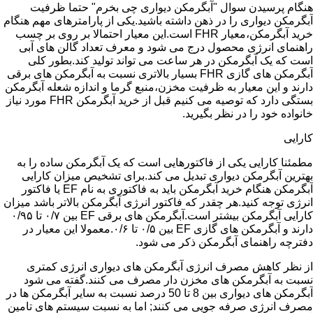
هنگام پرسیدن سوال "آبگرمکن دیواری چی بخرم" حتما ظرفیت
آبگرمکن دیواری را در ذهن داشته باشید.یکی از پارامترهای مهم هنگام
خرید آبگرمکن،معیار FHR است.این معیار احتمالا بر روی بر چسب
راهنمای انرژی محصول درج می شود و معرف تعداد گالن های آبی
است که یک آبگرمکن در هر ساعت می تواند تولید کند.بطور کلی
آبگرمکن های گازی FHR بسیار بالاتری نسبت به آبگرمکن های برقی
دارند و این معیار به ظرفیت مخزن،منبع گرما و اندازه شعله آبگرمکن
بستگی دارد که توصیه می کنیم قبل از خرید آبگرمکن FHR مورد نیاز
خانواده خود را در نظر بگیرید.
کارایی
مطمئنا کارایی یکی از فاکتورهایی است که یک آبگرمکن ساده را به
بهترین آبگرمکن دیواری تبدیل می کند.برای تشخیص میزان کارایی
آبگرمکن هنگام خرید آبگرمکن باید به فاکتوری به نام EF یا فاکتور
انرژی توجه کنید.هر چقدر که فاکتور انرژی آبگرمکن بالاتر باشد میزان
کارایی آبگرمکن بیشتر است.آبگرمکن های برقی EF بین ۰/۷ تا ۰/۹۵
دارند و آبگرمکن های گازی EF بین ۰/۵ تا ۰/۶.معمولا این معیار در
دفترچه راهنمای آبگرمکن ذکر می شود.
از نظر کاهش مصرف انرژی آبگرمکن های دیواری انرژی کمتری
نسبت به آبگرمکن های مخزن دار مصرف می کنند.گفته می شود
آبگرمکن های دیواری بین 8 تا 50 درصد نسبت به سایر آبگرمکن ها در
مصرف انرژی صرفه جویی می کنند; اما به نسبت سیستم های تامین