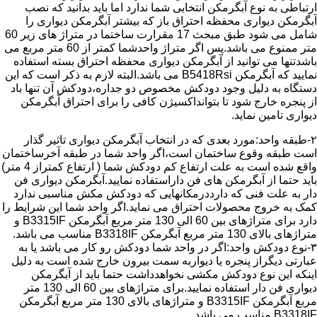
ارتباطی به نوع آبگرمکن انتخابی شما ندارد اما باید بدانید که نصب
آبگرمکن دیواری محفظه احتراق باز که بیشتر آبگرمکن دیواری را
شامل می شود طبق مبحث 17 مقرارت ساختما در متراژ های زیر 60
متر ممنوع می باشد.پس اگر متراژ واحدشما کمتر از 60 متر مربع می
باشدتنها می توانید از آبگرمکن دیواری محفظه احتراق بسته استفاده
نمایید که آبگرمکن B5418Rsi می باشد.البته لازم به ذکر است که این
دستگاه به دلیل وجود دودکش مخصوص دو جداره،دودکش آن تنها باد
از پنجره خارج شود تا بتوانداکسیژن کافی را برای احتراق آبگرمکن
دیواری تامین نماید.
۲-طبقه واحد:مورد بعدی که در انتخاب آبگرمکن دیواری تاثیر گذار
است طبقه وقوع ساختمان است،اگر واحد شما در طبقه آخرساختمان
واقع شده است به علت ارتفاع کم دودکش شما ( ارتفاع کمتراز 4 متر)
باید حتما از آبگرمکن های فن داراستفاده نمایید.آبگرمکن دیواری فن
دار به علت فنی که دارددرمکانهایی که دودکش مکش مناسبی ندارد
کمک به خروج محصولات احتراق می نماید.اگر واحد شما این شرایط را
دارد برای متراژهای بین 60 الی 130 متر مربع آبگرمکن B3315IF و
متراژهای بالای 130 متر مربع آبگرمکن B3318IF مناسب می باشد.
۳-نوع دودکش واحد:اگر در واحد شما دودکش رو کار می باشد یا به
عبارتی دیگراز پنجره یا دیواربه سمت بیرون خارج شده است به دلیل
اینکه این نوع دودکش مکشی نخواهدداشت حتما باید از آبگرمکن
دیواری فن دار استفاده نمایید.برای متراژهای بین 60 الی 130 متر
مربع آبگرمکن B3315IF و متراژهای بالای 130 متر مربع آبگرمکن
B3318IF مناسب می باشد.