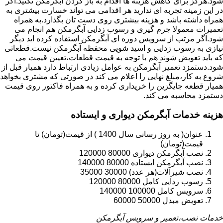
شود.هرگز برای کاهش هزینه ها اقدام به باز کردن آبگرمکن نکنید.اگر
در این زمینه تجربه ای ندارید هر اقدامی می تواند خسارت بیشتری به
همراه داشته باشد و هزینه بیشتری روی دست تان بگذارد.به همراه
تعمیرات معمولا جرم گیری و رسوب زدایی آبگرمکن هم انجام می
شود.اگر مرتب از سرویس دوره ای آبگرمکن استفاده کرده اید دیگر
نیازی به رسوب زدایی و اسید شویی محفظه آبگرمکن نیست.قطعاتی
که باید تعویض شوند هم با توجه به قیمت قطعات،تعیین قیمت می
شود.دستمزد تعمیر آبگرمکن به عوامل زیادی ارتباط دارد همیار قبل از
شروع به کار،مبلغ نهایی را اعلام می کند در صورتی که مشتری بخواهد
همیار قطعه جایگزین را خریداری کرده و به همراه فاکتور روی قیمت
دستمزد محاسبه می کند.
هزینه خدمات آبگرمکن دیواری و ایستاده
عنوان( به روز رسانی سال 1400 ) از قیمت(تومان) تا
قیمت(تومان)
نصب آبگرمکن دیواری 80000 120000
نصب آبگرمکن ایستاده 80000 140000
نصب شیرآلات(هر عدد) 30000 35000
رسوب زدایی کامل 80000 120000
سرویس کامل 100000 140000
تعویض مبدل 50000 60000
خدمات نصب،تعمیر و سرویس آبگرمکن