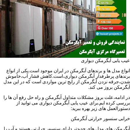
عیب یابی آبگرمکن دیواری
انواع مدل ها و برندهای آبگرمکن در ایران موجود است.یکی از انواع
برندهای پرطرفدار آبگرمکن دیواری،است.کاهش فشار آب،خاموش
شدن،جرقه نزدن آبگرمکن از رایج ترین مواردی است که در این مدل
آبگرمکن بروز می کند.
در ادامه،علت بروز مشکلات متداول آبگرمکن و راه حل رفع آن ها را
بررسی کرده ایم.برای عیب یابی آبگرمکن دیواری می توانید از
دستورالعمل های زیر بهره ببرید:
خرابی سنسور حرارتی آبگرمکن
آبگرمکن های مدل های جدیدتر دارای سنسور حرارتی هستند و آب را