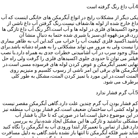
4.آب داغ رنگ گرفته است
یکی دیگر از مشکلات رایج در انواع آبگرمکن های خانگی اینست که آب
داغ خارج شده از لوله ها،شفاف نیست.رنگ گرفتن آب داغ ناشی از
وجود اکسیدهای فلزی در لوله ها و آب است.اگر رنگ آب داغ تازگی ها
زرد،قرمز،قهوه ای،سبز یا شیری شده حتما به دنبال منشا آن
باشید.اکسید فلزی کیفیت آب را خراب می کند.این آب به ظاهر بیماری
زا نیست ولی به مرور می تواند مشکلاتی را به همراه دشاته باشد.برای
مثال وجود سرب در آب آشامیدنی خطرات جدی به همراه دارد.با نصب
فیلتر می توان تا حدودی جلوی اکسیدهای فلزی را گرفت ولی راه حل
نهایی تعمیر آبگرمکن و عوض کردن لوله های فرسوده مسی است.در
آبگرمکن های برقی این امر ناشی از رسوب کلسیم و منیزیم روی
المنت است.در این مورد با تمیز کردن المنت،مشکل به طور کلی
برطرف می شود.
5.آب گرم فشار ندارد
کم فشار بودن آب گرم چندین علت دارد.گاهی آبگرمکن مقصر نیست
و لوله کشی آب ساختمان ضعیف است.کم فشار بودن آب منطقه نیز
در این موضوع دخیل است.اما در صورتی که تا حال با فشار آب
مشکلی نداشتید و تازگی ها این مشکل ایجاد شده،نیاز به بررسی
دارد.قبل از تماس با تعمیرکار ابتدا ورودی آب به آبگرمکن را نگاه کنید
شاید شیر فلکه آبگرمکن تا انتها باز نشده باشد.گاهی به دلیل مسافرت