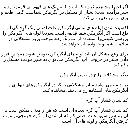
اگر اخیرا مشاهده کردید که آب داغ به رنگ های قهوه ای،قرمز،زرد و
سبز درآمده است؛ نشان از مشکل در آبگرمکن شماست.گاهی طعم و
بوی آب نیز تغییر می کند.
اکسیده شدن لوله های مسی آبگرمکن علت اصلی رنگ گرفتگی آب
داغ است.اگر آبگرمکن شما قدیمی است،سریعا لوله های آبگرمکن را
بررسی کنید.زیرا استفاده از آب زنگ زده،موجب بروز مشکلاتی در
سلامت شما و خانواده تان خواهد شد.
برای رفع مشکل آن باید لوله های آبگرمکن تعویض شوند.همچنین قرار
دادن فیلتر در خروجی آب آبگرمکن می توان به طور موقت مشکل را
رفع کند.
دیگر مشکلات رایج در تعمیر آبگرمکن
در ادامه می توانید سایر مشکلاتی را که در آبگرمکن های دیواری و
آبگرمکن های ایستاده رخ می دهد،مشاهده کنید:
کم شدن فشار آب گرم
کم شدن فشار آب گرم پدیده ای است که هر از مدتی ممکن است با
آن روبه رو شوید.علت اصلی کم فشار شدن آب گرم خروجی،رسوب
گرفتن آبگرمکن و لوله های آن است.