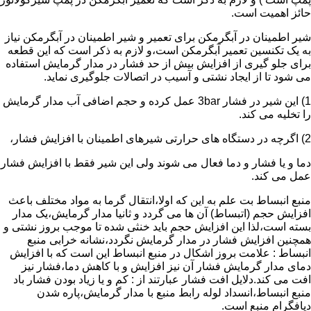
حائز اهمیت است.
شیر اطمینان در آبگرمکن برای تعمیر و شیر اطمینان در آبگرمکن نیاز
به یک تکنسین تعمیر آبگرمکن است،و لازم به ذکر است که این قطعه
برای جلو گیری از افزایش بیش از حد فشار در مدار گرمایش استفاده
می شود تا از ایجاد نشتی و آسیب در اتصالات جلوگیری نماید.
1) این شیر در فشار 3bar عمل کرده و حجم اضافی آب مدار گرمایش
را تخلیه می کند.
2) اگرچه در دستگاه های حرارتی شیرهای اطمینان با افزایش فشار،
دما و یا فشار و دما فعال می شوند ولی این شیر فقط با افزایش فشار
عمل می کند.
منبع انبساط بت علم به این که اولا،انتقال گرما به مواد مختلف باعث
افزایش حجم (اتبساط) آن ها می گردد و ثانیا مدار گرمایش،یک مدار
بسته است،لذا این افزایش حجم باید خنثی شده تا موجب بروز نشتی و
همچنین افزایش فشار در مدار گرمایش نگردد،نشانه خرابی منبع
انبساط : علامت بروز اشکال در منبع انبساط این است که با افزایش
دمای مدار گرمایش فشار آن نیز افزایش و با کاهش دما،فشار نیز
افت می کند.دلایل افت فشار عبارتند از : کم و یا زیاد بودن فشار باد
منبع انبساط،انسداد لوله رابط منبع با مدار گرمایش،پاره شدن
دیافگرام منبع است.