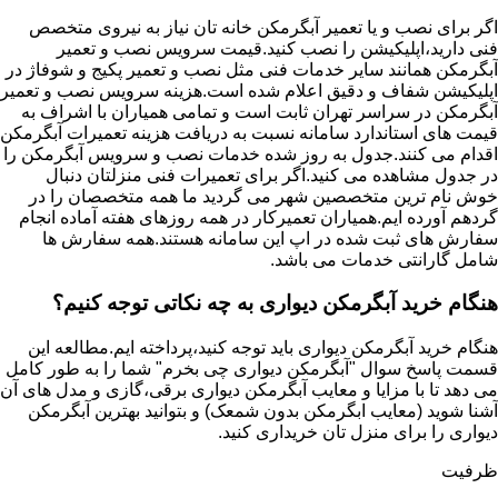
اگر برای نصب و یا تعمیر آبگرمکن خانه تان نیاز به نیروی متخصص
فنی دارید،اپلیکیشن را نصب کنید.قیمت سرویس نصب و تعمیر
آبگرمکن همانند سایر خدمات فنی مثل نصب و تعمیر پکیج و شوفاژ در
اپلیکیشن شفاف و دقیق اعلام شده است.هزینه سرویس نصب و تعمیر
آبگرمکن در سراسر تهران ثابت است و تمامی همیاران با اشراف به
قیمت های استاندارد سامانه نسبت به دریافت هزینه تعمیرات آبگرمکن
اقدام می کنند.جدول به روز شده خدمات نصب و سرویس آبگرمکن را
در جدول مشاهده می کنید.اگر برای تعمیرات فنی منزلتان دنبال
خوش نام ترین متخصصین شهر می گردید ما همه متخصصان را در
گردهم آورده ایم.همیاران تعمیرکار در همه روزهای هفته آماده انجام
سفارش های ثبت شده در اپ این سامانه هستند.همه سفارش ها
شامل گارانتی خدمات می باشد.
هنگام خرید آبگرمکن دیواری به چه نکاتی توجه کنیم؟
هنگام خرید آبگرمکن دیواری باید توجه کنید،پرداخته ایم.مطالعه این
قسمت پاسخ سوال "آبگرمکن دیواری چی بخرم" شما را به طور کامل
می دهد تا با مزایا و معایب آبگرمکن دیواری برقی،گازی و مدل های آن
آشنا شوید (معایب ابگرمکن بدون شمعک) و بتوانید بهترین آبگرمکن
دیواری را برای منزل تان خریداری کنید.
ظرفیت