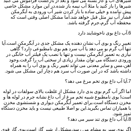
شیرهای آب و گاز بسته می شود و بعد از بازگشت فراموش می کنید
شیرها را باز کنید یا مثلا آب نیمه باز شده.در این موارد مشکل خاصی
پیش نیامده و خیلی ساده با باز کردن شیر آب ورودی به آبگرمکن
فشار آب نیز مثل قبل خواهد شد.اما مشکل اصلی وقتی است که
محفظه آب گرم،جرم گرفته باشد.
6.آب داغ بوی ناخوشایند دارد
تغییر رنگ و بوی آب نشان دهنده یک مشکل جدی در آبگرمکن است.آیا
تنها آب گرم بو می دهد یا آب سرد هم بوی نامطبوعی دارد؟ گاهی
نیازی به تعمیر آبگرمکن نیست و تنها با نصب یک فیلتر آب خانگی در
ورودی دستگاه می توان مقدار زیادی از سختی آب را گرفت.وجود
آهن،مس و سایر معدنی می تواند تغییر رنگ و بوی آب را به همراه
داشته باشد که در این صورت آب سرد هم دچار این مشکل می شود.
7.آیا آب داغ بوی تخم مرغ می دهد؟
اما اگر آب گرم بوی بدی دارد مشکل از غلظت بالای سولفات در لوله
است! بوی نامطبوع شبیه تخم مرغ از آب داغ نشانه جرم در لوله ها و
مخزن دستگاه است.برای تعمیر آبگرمکن دیواری و شستشوی مخزن
با همیاران تماس بگیرید.این بو اصلا طبیعی نیست و باید مخزن دستگاه
تمیز شود.
8.آیا آب داغ بوی تند سیر می دهد؟
اگر بوی سیر به مشام می رسد،مشکل از شیر گاز است.بوی گاز قوی