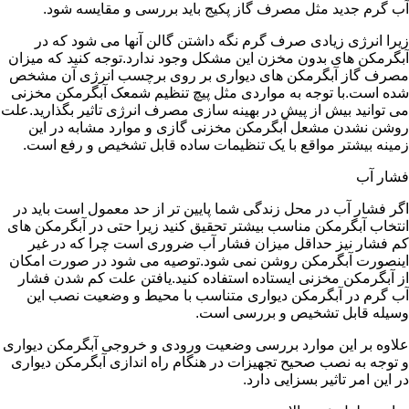
آب گرم جدید مثل مصرف گاز پکیج باید بررسی و مقایسه شود.
زیرا انرژی زیادی صرف گرم نگه داشتن گالن آنها می شود که در
آبگرمکن های بدون مخزن این مشکل وجود ندارد.توجه کنید که میزان
مصرف گاز آبگرمکن های دیواری بر روی برچسب انرژی آن مشخص
شده است.با توجه به مواردی مثل پیچ تنظیم شمعک آبگرمکن مخزنی
می توانید بیش از پیش در بهینه سازی مصرف انرژی تاثیر بگذارید.علت
روشن نشدن مشعل آبگرمکن مخزنی گازی و موارد مشابه در این
زمینه بیشتر مواقع با یک تنظیمات ساده قابل تشخیص و رفع است.
فشار آب
اگر فشار آب در محل زندگی شما پایین تر از حد معمول است باید در
انتخاب آبگرمکن مناسب بیشتر تحقیق کنید زیرا حتی در آبگرمکن های
کم فشار نیز حداقل میزان فشار آب ضروری است چرا که در غیر
اینصورت آبگرمکن روشن نمی شود.توصیه می شود در صورت امکان
از آبگرمکن مخزنی ایستاده استفاده کنید.یافتن علت کم شدن فشار
آب گرم در آبگرمکن دیواری متناسب با محیط و وضعیت نصب این
وسیله قابل تشخیص و بررسی است.
علاوه بر این موارد بررسی وضعیت ورودی و خروجی آبگرمکن دیواری
و توجه به نصب صحیح تجهیزات در هنگام راه اندازی آبگرمکن دیواری
در این امر تاثیر بسزایی دارد.