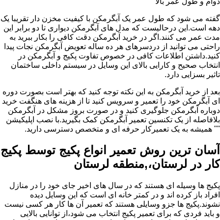
دوام و طول عمر بالا
گفته می شود که طول عمر یک آبگرمکن با کیفیت مخزن دار تقریبا یک
دهه است.این درحالیست که مدل های آبگرمکن دیواری تا دو برابر این
مدت عمر می کنند.اگر در خرید آبگرمکن دقت کافی را بکار ببرید به
راحتی می توانید از دردسرهای هر ده ساله تعویض آبگرمکن نجات پیدا
کنید.داشتن اطلاعات کافی در خصوص تفاوت پکیج و آبگرمکن در
انتخاب صحیح و کارایی بالای این وسایل در سیستم داخلی ساختمان
تاثیر بسزایی دارد.
بعد از خرید آبگرمکن به این نکته توجه کنید که بهتر است بصورت دوره
ای آبگرمکن خود را تعمیر و سرویس کنید تا از هزینه های هنگفت خرید
دوباره آبگرمکن جلوگیری کنید و در صورت بروز مشکل در آبگرمکن
بلافاصله از یک تکنسین تعمیر آبگرمکن کمک بگیرید.با نصب اپلیکیشن
"" همیشه به یک تعمیرکار حرفه ای و متخصص دسترسی دارید.
آسان ترین روش تعمیر انواع پکیج توسط پکیج
کار در لرستان،,منطقه لرستان
پکیج ها وسیله ای هستند که در سال های اخیر جای خود را در منازل
افراد باز کرده اند و در کمتر خانه ای است که این وسایل دیده
نشوند.پکیج ها جزو وسایلی هستند که تعمیر آن ها کار هر کسی نیست
و باید فردی که برای تعمیر پکیج انتخاب می شود،از توانایی بالایی