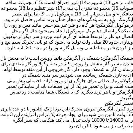
قاب برنجی،13) شیپوره،14) شیر احتراق آهسته،15) مجموعه ساقه
سوپاپ،16) مجموعه مغزی آب بندی،17) شیر تنظیم دما،18) مجموعه
دیافگرام و میل سوپاپ آب 19) ترموکوپل و … که ما برای تعمیر
آبگرمکن باید به نمایندگی های مجاز همان برند تماس حاصل فرمایید.
ترموکوپل آبگرمکن: هر گاه دو فلز غیر هم جنس مانند مس و روی را
به یکدیگر اتصال دهیم یک ترموکوپل ایجاد می شود.حال اگر محل
اتصال دو فلز را توسط شعله ای گرم کنیم بین دو سر دیگر ترموکوپل
ولتاژی حدود 20 میلی ولت تولید می شود که توانایی تحریک سیم پیچ و
باز کردن شیر مغناطیسی وسایل گاز سوز را در مدت 20 ثانیه دارد.
شمعک آبگرمکن: شمعک در آبگرمکن دائما روشن است تا به محض باز
شدن مسیر گاز،مشعل را روشن کند.در بدنه رگولاتور گاز منفذی برای
رساندن گاز به شمعک وجود دارد گاز خروجی از این منفذ توسط لوله
ای به نازل شمعک رسانیده می شود.در سر منفذ شمعک در
رگولاتور،یک صافی برای جلوگیری از ورود ذرات احتمالی پیش بینی
شده است.و برای تعمیر هر یک از این قطعات باید از نمایندگی تعمیر
آبگرمکن و یا هر برند دیگری که با دستگاه شما متابقت دارد تماس
بگیرید.
تعمیر آبگرمکن
برد کنترل آبگرمکن:نیروی محرکه این برد از یک آدابتور یا دو عدد باتری
1/5 ولت تامین می شود.برای ایجاد جرقه یک تراس افزاینده این 3 ولت
را به 14000 تا 18000 ولت تبدیل می کند.هنگامی که شیر آبگرم
مصرفی باز می شود با فرمان برد