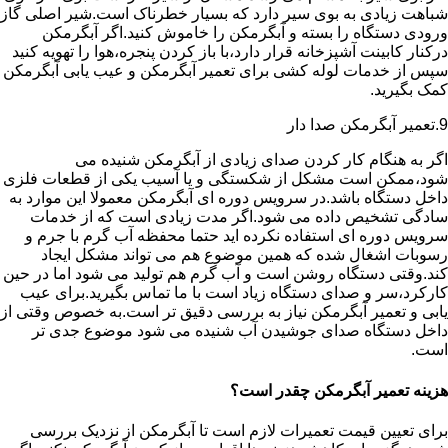
شباهت زیادی به بوی سیر دارد که بسیار خطرناک است.شیر اصلی گاز
ورودی دستگاه را بسته و آبگرمکن را خاموش کنید.اگر آبگرمکن
درکنار کابینت آشپزخانه قرار دارد،با باز کردن پنجره،هوا را تهویه کنید
سپس از خدمات لوله کشی برای تعمیر آبگرمکن و عیب یابی آبگرمکن
کمک بگیرید.
9.تعمیر آبگرمکن صدا دار
اگر به هنگام کار کردن صدای زیادی از آبگرمکن شنیده می
شود،ممکن است مشکل از شکستگی و یا آسیب یکی از قطعات فلزی
داخل دستگاه باشد.در سرویس دوره ای آبگرمکن معمولا این موارد به
سادگی تشخیص داده می شود.اگر مدت زیادی است که از خدمات
سرویس دوره ای استفاده نکرده اید حتما محفظه آب گرم با جرم و
رسوبات اشغال شده که همین موضوع هم می تواند مشکل ایجاد
کند.وقتی دستگاه روشن است و آب گرم هم تولید می شود اما در حین
کارکرد،سر و صدای دستگاه زیاد است با ما تماس بگیرید.برای عیب
یابی و تعمیر آبگرمکن نیاز به بررسی دقیق تر است.به خصوص وقتی از
داخل دستگاه صدای جوشیدن آب شنیده می شود موضوع جدی تر
است.
هزینه تعمیر آبگرمکن چقدر است؟
برای تعیین قیمت تعمیرات لازم است تا آبگرمکن از نزدیک بررسی