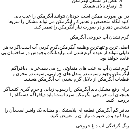
نقص در مشعل آبگرمکن
ارتفاع بالای شمعک
در این صورت ممکن است خودتان نتوانید آبگرمکن را عیب یابی
کنید.آنگاه متخصص و تعمیرکار آبگرمکن می تواند مشکل را سریعا
تشخیص دهد و در صورت نیاز آبگرمکن را تعمیر کند.
گرم نشدن آب خروجی آبگرمکن
اصلی ترین و تنهاترین وظیفه آبگرمکن،گرم کردن آب است.اگر به هر
دلیلی نتواند از عهده گرم شدن آب برآید،آنگاه وجودش در ساختمان بی
فایده خواهد بود.
گرم نشدن آب به علت های متفاوتی رخ می دهد.خرابی دیافراگم
آبگرمکن،وجود رسوب در مبدل های حرارتی،رسوب در مخزن و
قطعات آبگرمکن از دلایل گرم نشدن آب آبگرمکن هستند.
برای رفع مشکل باید آبگرمکن را رسوب زدایی و جرم گیری کنید.اگر
همچنان آب خروجی آبگرمکن سرد است؛ باید دیافراگم دستگاه را
بررسی کنید.
دیافراگم آبگرمکن قطعه ای پلاستیکی و مشابه یک واشر است.آن را
پیدا کنید و در صورت نیاز آن را تعویض کنید.
رنگ گرفتگی آب داغ خروجی