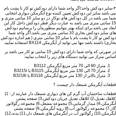
۴-سایز دودکش واحد:اگر واحد شما دارای دودکش تو کار تا پشت بام
می باشد سایز این دودکش تعیین کننده نوع آبگرمکن دیواری انتخابی
شما می باشد.در کل دودکش های توکار در دو سایز 10 سانتی متری و
15 سانتی متری می باشد به عبارت دیگر قطر دودکش داخل کار این
ابعاد می باشد.برای اینکه بهتر بتوانیم منظورمان را برسانیم دودکش
های سایز دودکش بخاری 10 سانتی متری می باشد.اگر واحد شما
دودکش تو کار تا پشت بام با سایز 10 سانتی متری ( هم اندازه دودکش
بخاری) داشته باشد تنها می توانید از آبگرمکن BX114 استفاده نمایید.
در صورتی که واحد شما دارای دودکش 15 سانتی تو کار می باشد بر
اساس متراژ می توانید دستگاه های زیر را انتخاب نمایید:
متراژ 60 الی 70 متر مربع آبگرمکن B3112
متراژ 70 الی 130 متر مربع آبگرمکن B3115 یا B3215i
متراژ بالاتر از 130 متر مربع آبگرمکن B3118 یا B3218i
قطعات آبگرمکن شمعک دار چیست ؟
قطعات ساختمان آب گرم کن های دیواری شمعک دار عبارتند از : 1)
کلاهک تعدیل،2) کلاهک تعدیل جریان دودکش،3) صفحه پشتی
آبگرمکن،4) مبدل گرمایی،5) مجموعه مشعل،6) مجموعه رگولاتور
گاز،7) مجموعه رگولاتور آب،8) رویه آبگرمکن،9) صفحه پشتی
آبگرمکن،10) رگولاتور آب در آبگرمکن های شمعک دار،11) بدنه،12)