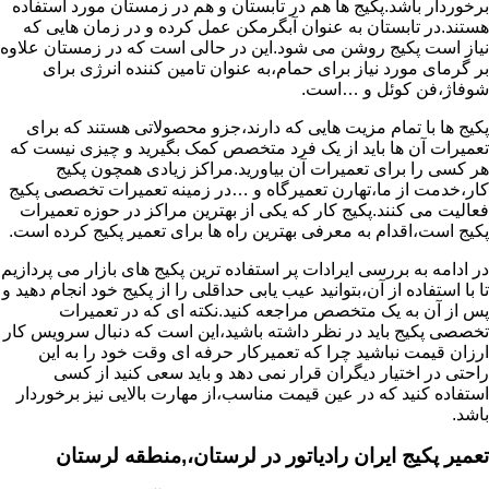
برخوردار باشد.پکیج ها هم در تابستان و هم در زمستان مورد استفاده
هستند.در تابستان به عنوان آبگرمکن عمل کرده و در زمان هایی که
نیاز است پکیج روشن می شود.این در حالی است که در زمستان علاوه
بر گرمای مورد نیاز برای حمام،به عنوان تامین کننده انرژی برای
شوفاژ،فن کوئل و …است.
پکیج ها با تمام مزیت هایی که دارند،جزو محصولاتی هستند که برای
تعمیرات آن ها باید از یک فرد متخصص کمک بگیرید و چیزی نیست که
هر کسی را برای تعمیرات آن بیاورید.مراکز زیادی همچون پکیج
کار،خدمت از ما،تهارن تعمیرگاه و …در زمینه تعمیرات تخصصی پکیج
فعالیت می کنند.پکیج کار که یکی از بهترین مراکز در حوزه تعمیرات
پکیج است،اقدام به معرفی بهترین راه ها برای تعمیر پکیج کرده است.
در ادامه به بررسی ایرادات پر استفاده ترین پکیج های بازار می پردازیم
تا با استفاده از آن،بتوانید عیب یابی حداقلی را از پکیج خود انجام دهید و
پس از آن به یک متخصص مراجعه کنید.نکته ای که در تعمیرات
تخصصی پکیج باید در نظر داشته باشید،این است که دنبال سرویس کار
ارزان قیمت نباشید چرا که تعمیرکار حرفه ای وقت خود را به این
راحتی در اختیار دیگران قرار نمی دهد و باید سعی کنید از کسی
استفاده کنید که در عین قیمت مناسب،از مهارت بالایی نیز برخوردار
باشد.
تعمیر پکیج ایران رادیاتور در لرستان،,منطقه لرستان