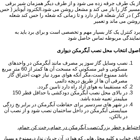
از یک طرف جرقه زده می شود و از طرف دیگر همزمان شیر برقی
مسیر گاز را باز می کند و مشعل روشن می شود.الکترود آیونایز ( حس
گر ) در کنار شعله قرار دارد و تا زمانی که شعله را حس کند شعله
روشن می ماند و تعمیر
برد کنترل یک کار بسیار مهم و تخصصی است و برای برد باید به
نمایندگی مربوطه تماس حاصل شود
اصول انتخاب محل نصب آبگرمکن دیواری
نصب وسایل گاز سوز پر مصرف مانند آبگرمکن در واحدهای
مسکونی و غیر مسکونی که مسحت آن ها کمتر از 60 متر مربع
باشد ممنوع است،مگر آنکه هوای مورد نیاز جهت احتراق گاز
مصرفی آن ها از طریق دریچه دائمی
که مستقیما به هوای آزاد راه دارد تامین گردد.
در بالای محل نصب آبگرمکن دودکشی با حداقل قطر 150
میلیمتر تعبیه شده باشد.
در شهر های سردسیر برای حفاظت آبگرمکن در برابر یخ زدگی
میبایستی آبگرمکن در داخل ساختمان نصب شود و از نصب آن
در بالکن،
احتیاط و خطر بزرگ:نصب آبگرمکن در حمام،رخت کن حمام،
اتاق خواب و کلیه محل هایی که هوا در آن جریان ندارد،ممنوع و بسیار