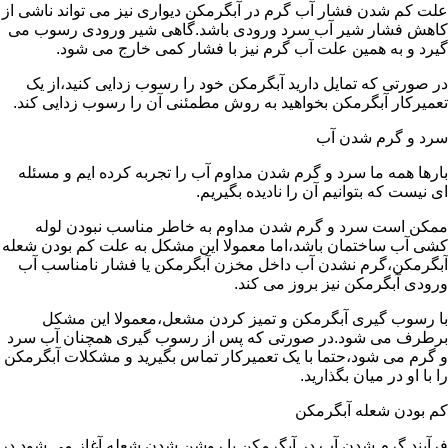
علت کم شدن فشار آب گرم در آبگرمکن دیواری نیز می تواند ناشی از
کاهش فشار شیر آب سرد ورودی باشد.گاهی شیر ورودی رسوب می
گیرد و به همین علت آب گرم نیز با فشار کمی خارج می شود.
در صورتی که تمایل دارید آبگرمکن خود را رسوب زدایی کنید،از یک
تعمیرکار آبگرمکن بخواهید به روش مطمئنی آن را رسوب زدایی کند.
سرد و گرم شدن آب
بارها همه ما سرد و گرم شدن مداوم آب را تجربه کرده ایم و مسئله
ای نیست که بتوانیم آن را نادیده بگیریم.
ممکن است سرد و گرم شدن مداوم به خاطر مناسب نبودن لوله
کشی آب ساختمان باشد،اما معمولا این مشکل به علت کم بودن شعله
آبگرمکن،گرم نشدن آب داخل مخزن آبگرمکن یا فشار نامناسب آب
ورودی آبگرمکن نیز بروز می کند.
با رسوب گیری آبگرمکن و تمیز کردن مشعل،معمولا این مشکل
برطرف می شود.در صورتی که پس از رسوب گیری همچنان آب سرد
و گرم می شود،حتما با یک تعمیرکار تماس بگیرید و مشکلات آبگرمکن
را با او در میان بگذارید.
کم بودن شعله آبگرمکن
فرآیند گرم شدن آب در آبگرمکن با روشن شدن شعله آغاز می شود.در