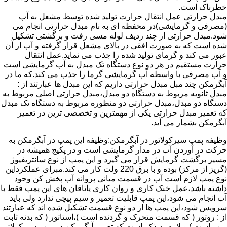
خطرناک است.
مبدل حرارتی عمل انتقال حرارت تولید شده توسط مشعل به آب
(مصرفی و گرمایشی)در محفظه ای به نام مبدل حرارتی انجام می
شود.مبدل حرارتی از چند ردیف لوله مسی رفت و برگشتی تشکیل
شده است که به صورت افقی در بالای مشعل قرار گرفته و آب از آن
عبور می کند و گرمای تولید شده را جذب می نماید.عمل انتقال
حرارت مستقیم در هر دو نوع دستگاه تک مبدل به آب گرمایشی است
و آب مصرفی با واسطه آب گرمایشی گرما را جذب می کند.که ما در
آبگرمکن چند مبل مبدل حرارتی داریم که این مبدل ها عبارتند از :
مبدل ثانویه مربوط به دستگاه دو مبدل،مبدل حرارتی اصلی مربوط به
دستگاه دو مبدل،مبدل حرارتی دو منظوره مربوط به دستگاه تک مبدل
که تعمیر مبدل حرارتی یکی از مهمترین و تخصصی ترین در تعمیر
آبگرمکن بشمار می آید.
وظیفه پمپ سیرکولاتور در آبگرمکن:وظیفه این پمپ در آبگرمکن به
حرکت در آوردن آب در مدار گرمایشی است و در پکیج همیشه در
مسیر برگشت گرمایش قرار می گیرد و این پمپ از نوع سانتریفیوژ
(گریز از مرکز) بوده و با برق 220 ولت کار می کند.مبرای عملکرداین
نوع پمپ لازم است آب در قسمت میانی پروانه آب پخش کن وجود
داشته باشد،عمل خنک کاری و روان کاری یاتاقان های این پمپ فقط با
آب انجام می شود،این پمپ قابلیت تعمیر و سیم پیچی ندارد ولی باید
سرویس شود،این پمپ ها از دو نوع قسمت تشکیل شده اند که عبارتند
از : روتور ( که قسمت متحرک و گردنده است )،استاتور ( که بدنه ثابت
پمپ است ) و لازم به ذکر است که تعمیر آبگرمکن در پمپ سیرکولاتور