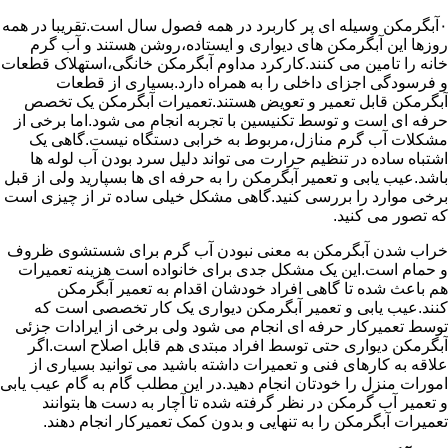
۰آبگرمکن وسیله ای پر کاربرد در همه فصول سال است.تقریبا در همه
روزها این آبگرمکن های دیواری و ایستاده،روشن هستند و آب گرم
خانه را تامین می کنند.کارکرد مداوم آبگرمکن خانگی،استهلاک قطعات
و فرسودگی اجزای داخلی را به همراه دارد.بسیاری از قطعات
آبگرمکن قابل تعمیر و تعویض هستند.تعمیرات آبگرمکن یک تخصص
حرفه ای است و توسط تکنیسین با تجربه انجام می شود.اما برخی از
مشکلات آب گرم منازل،مربوط به خرابی دستگاه نیست.گاهی یک
اشتباه ساده در تنظیم حرارت می تواند دلیل سرد بودن آب لوله ها
باشد.عیب یابی و تعمیر آبگرمکن را به حرفه ای ها بسپارید ولی از قبل
برخی موارد را بررسی کنید.گاهی مشکل خیلی ساده تر از چیزی است
که تصور می کنید.
خراب شدن آبگرمکن به معنی نبودن آب گرم برای شستشوی ظروف
و حمام است.این یک مشکل جدی برای خانواده است هزینه تعمیرات
هم باعث شده تا گاهی افراد خودشان اقدام به تعمیر آبگرمکن
کنند.عیب یابی و تعمیر آبگرمکن دیواری یک کار تخصصی است که
توسط تعمیرکار حرفه ای انجام می شود ولی برخی از ایرادات جزئی
آبگرمکن دیواری حتی توسط افراد مبتدی هم قابل اصلاح است.اگر
علاقه به کارهای فنی و تعمیرات داشته باشید می توانید بسیاری از
امورات منزل را خودتان انجام دهید.در این مطلب گام به گام عیب یابی
و تعمیر آب گرمکن در نظر گرفته شده تا آچار به دست ها بتوانند
تعمیرات آبگرمکن را به تنهایی و بدون کمک تعمیرکار انجام دهند.