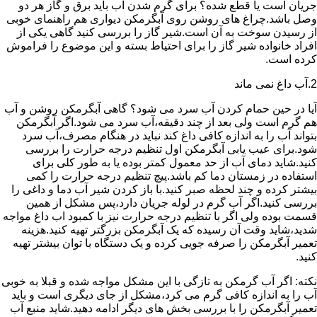
جریان است یا قطع شده؟ برای گرم شدن آب باید برق و گاز هر دو
وصل باشد.چراغ های روشن روی آبگرمکن دیواری هم راهنمای خوبی
از رسیدن سوخت به آن است.شیر گاز را بررسی کنید گاهی یکی از
افراد خانواده شیر گاز را برای احتیاط بسته و این موضوع را فراموش
کرده است.
2.آب داغ نمی ماند
آیا در حین حمام کردن آب سرد می شود؟ گاهی آبگرمکن روشن و آب
هم گرم است ولی بعد از چند دقیقه،آب سرد می شود.اگر آبگرمکن
بتواند آب را به اندازه کافی داغ کند نباید در هنگام مصرف،آب سرد
شود.برای عیب یابی آبگرمکن اول تنظیم درجه حرارت را بررسی
کنید.شاید دمای آب از حد معمول کمتر بوده یا به طور کلی برای
استفاده در زمستان دما کم باشد.پیچ تنظیم درجه حرارت را کمی
بیشتر کرده و چند لحظه صبر کنید.با باز کردن شیر آب دما و داغی را
بررسی کنید.اگر آب گرم در لوله جریان دارد،پس مشکل از همین
قسمت بوده ولی اگر با تنظیم درجه حرارت نیز با کمبود اب داغ مواجه
شدید،شاید وقت آن رسیده که یک آبگرمکن بزرگتر تهیه کنید.هزینه
تعمیر آبگرمکن را صرفه جویی کرده و یک دستگاه با توان بیشتر تهیه
کنید.
نکته: اگر آب گرمکن به تازگی با این مشکل مواجه شده و قبلا به خوبی
آب را به اندازه کافی گرم می کرد،مشکل از جای دیگری است و باید
تعمیر آبگرمکن را با بررسی بخش های دیگر ادامه دهید.شاید منبع آب