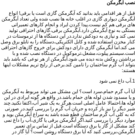
نصب آبگرمکن
قبل از هر اقدامی باید بدانید که آبگرمکن گازی است یا برقی! انواع
آبگرمکن دیواری گازی در اغلب خانه ها نصب شده ولی تعداد آبگرمکن
های برقی هم کم نیست.پیدا کردن ایراد و انجام کارهای تعمیراتی
بستگی به نوع آبگرمکن دارد.آبگرمکن برقی،گازهای احتراقی تولید
نمی کند و نیازی به دودکش ندارد.در این دستگاه ها از ترموستات در
کنار مخزن استفاده شده و کابل الکتریکی،دستگاه را به تابلو برق وصل
می کند.اما آبگرمکن گازی دارای دودکش برای خروج گازهای احتراقی
است.سیستم پیلوت،مشعل،ترموکوبل در دستگاه نصب شده و با
برداشتن روکش بدنه دیده می شود.آبگرمکن از هر نوعی که باشد باید
بتواند آب گرم ساختمان را تامین کند.برخی از رایج تریم مشکلات اینها
هستند:
1.آب داغ نمی شود
آیا آب گرم حمام،سرد است؟ این مشکل می تواند مربوط به آبگرمکن
و یا مسدود شدن لوله های حمام باشد.در واقع هر گونه ایرادی در این
لوله ها،احتمالا عامل اصلی است.هرگز به یک شیر آب،اکتفا نکنید.چند
شیر دیگر را نیز باز کرده و جریان آب گرم را بررسی کنید.در صورتی
که به کلی آب گرم ساختمان قطع شده باشد به سراغ آبگرمکن بوید و
موارد دیگر را بررسی کنید.اگر آبگرمکن برقی یا گازی،آب را داغ نمی
کند مشکل از گاز یا برق دستگاه است.قبل از تماس برای تعمیر
آبگرمکن،بررسی کنید که آیا برق دستگاه روشن است؟ آیا گاز در