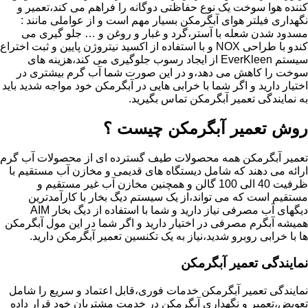
کننده هوا سوخت یک نوع حفاظتی دوگانه را فراهم می کند،تعمیر و
نگهداری فیلتر هوای آبگرمکن بسیار مهم است و از عواملی مانند :
مسدود شدن شعله با آستر،گرد و غبار و روغن و … جلو گیری می
کندو با طراحی NOX و با استفاده از اکسید نیتروژن پایین و ثبت اختراع
سیستم EverKleen از ایجاد رسوب جلوگیری می کند،هزینه های
سوخت را کاهش می دهد،و در این صورت شما آب گرم بیشتری در
اختیار دارید و اگر شما با خرابی هایی در آبگرمکن خود مواجه شدید باید
به نمایندگی تعمیر آبگرمکن تماس بگیرید.
روش تعمیر آبگرمکن چیست ؟
تعمیر آبگرمکن همه محصولات طیف گسترده ای از محصولات آب گرم
ارائه می دهند که شامل دیستگاه های قدیمی و مخازن آب مستقیم با
ظرفیت 40 الی 100 گالن و همچنین مخازن آب غیر مستقیم و
مستقیم است که می تواند،از یک سیستم دیگ بخار با کارآمدترین
دیگهای آب مصرفی نیاز دارید و شما با استفاده از دیگ بخار AIM
همیشه آبگرم مصرفی در اختیار دارید و اگر شما در این مول آبگرمکن
ها با خرابی روبرو شدید،نیاز به یک تکنسین تعمیر آبگرمکن دارید.
نمایندگی تعمیر آبگرمکن
نمایندگی تعمیر آبگرمکن خدمات فوری،قابل اعتماد و سریع را شامل
تعویض،تعمیر و نگهداری آبگرمکن در خدمت مشتریان خود قرار داده