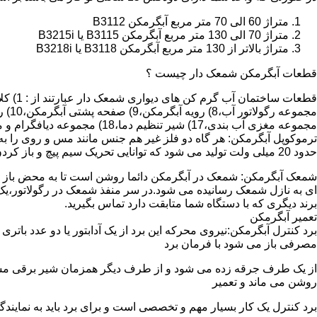
متراژ 60 الی 70 متر مربع آبگرمکن B3112
متراژ 70 الی 130 متر مربع آبگرمکن B3115 یا B3215i
متراژ بالاتر از 130 متر مربع آبگرمکن B3118 یا B3218i
قطعات آبگرمکن شمعک دار چیست ؟
مجموعه مغزی آب بندی،17) شیر تنظیم دما،18) مجموعه دیافگرام و میل سوپاپ آب 19) ترموکوپل و … که ما برای تعمیر آبگرمکن باید به نمایندگی های مجاز همان برند تماس حاصل فرمایید.
ترموکوپل آبگرمکن: هر گاه دو فلز غیر هم جنس مانند مس و روی را به
حدود 20 میلی ولت تولید می شود که توانایی تحریک سیم پیچ و باز کردن شیر مغناطیسی وسایل گاز سوز را در مدت 20 ثانیه دارد.
شمعک آبگرمکن: شمعک در آبگرمکن دائما روشن است تا به محض باز شد
ای به نازل شمعک رسانیده می شود.در سر منفذ شمعک در رگولاتور،یک ص
برند دیگری که با دستگاه شما متابقت دارد تماس بگیرید.
تعمیر آبگرمکن
مصرفی باز می شود با فرمان برد
از یک طرف جرقه زده می شود و از طرف دیگر همزمان شیر برقی مسیر گ
روشن می ماند و تعمیر
برد کنترل یک کار بسیار مهم و تخصصی است و برای برد باید به نمای