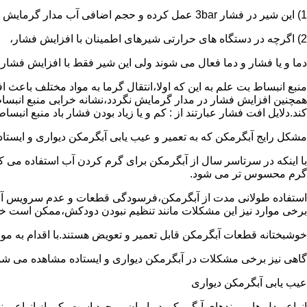
1) این شیر در فشار 3bar عمل کرده و حجم اضافی آب مدار گرمایش را تخلیه می کند.
2) اگرچه در دستگاه های حرارتی شیرهای اطمینان با افزایش فشار،
دما و یا فشار و دما فعال می شوند ولی این شیر فقط با افزایش فشار
منبع انبساط بت علم به این که اولا،انتقال گرما به مواد مختلف باعث
همچنین افزایش فشار در مدار گرمایش نگردد،نشانه خرابی منبع انبساط
کند.دلایل افت فشار عبارتند از : کم و یا زیاد بودن فشار باد منبع انب
مشکل رایج آبگرمکن که به تعمیر و عیب یابی آبگرمکن دیواری و ایستاده 
با اینکه در سرتاسر سال از آبگرمکن برای گرم کردن آب استفاده می ک
گرم محسوس تر می شود.
استفاده طولانی مدت از آبگرمکن،فرسودگی قطعات و عدم سرویس آبگ
برخی موارد نیز این مشکلات مانند تنظیم نبودن دودکش،ممکن است خ
خوشبختانه قطعات آبگرمکن قابل تعمیر و تعویض هستند.با اقدام به م
گاهی نیز برخی مشکلات در آبگرمکن دیواری و ایستاده مشاهده می شو
عیب یابی آبگرمکن دیواری
انواع مدل ها و برندهای آبگرمکن در ایران موجود است.یکی از انواع بر