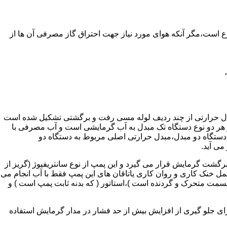
ر واحدهای مسکونی و غیر مسکونی که مسحت آن ها کمتر از 60 متر مربع باشد ممنوع است،مگر آنکه هوای مورد نیاز جهت احتراق گاز مصرفی آن ها از
دل حرارتی از چند ردیف لوله مسی رفت و برگشتی تشکیل شده است
ر هر دو نوع دستگاه تک مبدل به آب گرمایشی است و آب مصرفی با
ه دستگاه دو مبدل،مبدل حرارتی اصلی مربوط به دستگاه دو
می آید.
گشت گرمایش قرار می گیرد و این پمپ از نوع سانتریفیوژ (گریز از
 باشد،عمل خنک کاری و روان کاری یاتاقان های این پمپ فقط با آب انجام می
 قسمت متحرک و گردنده است )،استاتور ( که بدنه ثابت پمپ است ) و
رای جلو گیری از افزایش بیش از حد فشار در مدار گرمایش استفاده