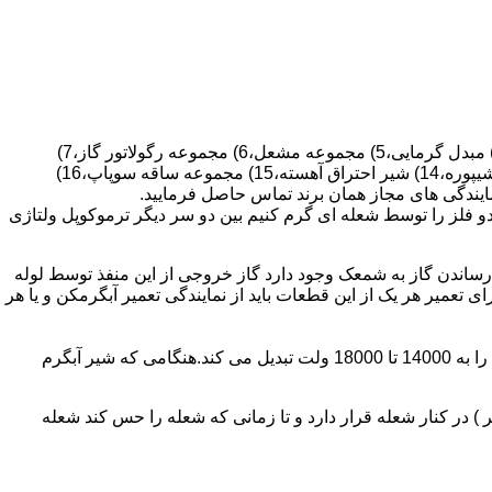
قطعات ساختمان آب گرم کن های دیواری شمعک دار عبارتند از : 1) کلاهک تعدیل،2) کلاهک تعدیل جریان دودکش،3) صفحه پشتی آبگرمکن،4) مبدل گرمایی،5) مجموعه مشعل،6) مجموعه رگولاتور گاز،7)
مجموعه رگولاتور آب،8) رویه آبگرمکن،9) صفحه پشتی آبگرمکن،10) رگولاتور آب در آبگرمکن های شمعک دار،11) بدنه،12) قاب برنجی،13) شیپوره،14) شیر احتراق آهسته،15) مجموعه ساقه سوپاپ،16)
و فلز را توسط شعله ای گرم کنیم بین دو سر دیگر ترموکوپل ولتاژی
ساندن گاز به شمعک وجود دارد گاز خروجی از این منفذ توسط لوله
عمیر هر یک از این قطعات باید از نمایندگی تعمیر آبگرمکن و یا هر
برد کنترل آبگرمکن:نیروی محرکه این برد از یک آدابتور یا دو عدد باتری 1/5 ولت تامین می شود.برای ایجاد جرقه یک تراس افزاینده این 3 ولت را به 14000 تا 18000 ولت تبدیل می کند.هنگامی که شیر آبگرم
در کنار شعله قرار دارد و تا زمانی که شعله را حس کند شعله