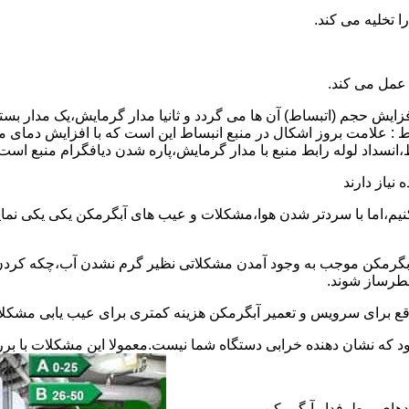
 عمل می کند.
 افزایش حجم (اتبساط) آن ها می گردد و ثانیا مدار گرمایش،یک مدار ب
 : علامت بروز اشکال در منبع انبساط این است که با افزایش دمای م
ساط،انسداد لوله رابط منبع با مدار گرمایش،پاره شدن دیافگرام منبع است
نیاز دارند
نیم،اما با سردتر شدن هوا،مشکلات و عیب های آبگرمکن یکی یکی نمای
رمکن موجب به وجود آمدن مشکلاتی نظیر گرم نشدن آب،چکه کردن آ
طرساز شوند.
وقع برای سرویس و تعمیر آبگرمکن هزینه کمتری برای عیب یابی مشکلا
د که نشان دهنده خرابی دستگاه شما نیست.معمولا این مشکلات با ب
ندهای پرطرفدار آبگرمکن