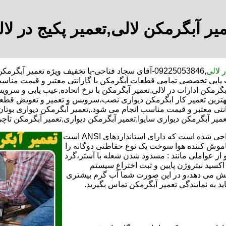
یر آبگرمکن لالی,تعمیر پکیج در لا
ر لالی
,09225053846-آقای سجاد فتاحی-با تخفیف ویژه تعمیر 
یب یابی تخصصی تمامی قطعات آبگرمکن با گارانتی معتبر و قیمت مناس
گرمکن ادارات در لالی,تعمیر آبگرمکن با نرخ اتحاده,عیب یابی و سروی
رین تعمیر کار ابگرمکن دیواری نصب،سرویس و تعمیر و تعویض قطعات
 معتبر و قیمت مناسب انجام می شود.,تعمیر آبگرمکن دیواری بوتان,ت
عمیر آبگرمکن دیواری سایوا,تعمیر آبگرمکن دیواری,تعمیر آبگرمکن تاچی
تعمیر آبگرمکن گازی،آبگرمکن برقی یا آبگرمکن ایستاده ​ آبگرمکن طراحی شده است که دارای استانداردهای ANSI است
خاموش کننده هوا سوخت یک نوع حفاظتی دوگانه را
 از عواملی مانند : مسدود شدن شعله با آستر،گرد
می کندو با طراحی NOX و با استفاده از اکسید نیتروژن پایین و ثبت اختراع سیستم
ا کاهش می دهد،و در این صورت شما آب گرم بیشتری
اید به نمایندگی تعمیر آبگرمکن تماس بگیرید.