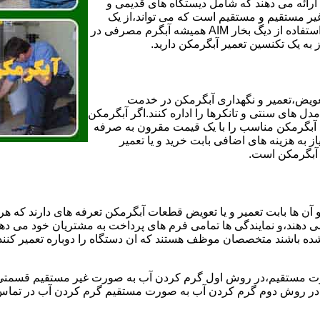
ائه می دهند که شامل دیستگاه های قدیمی و
لن و همچنین مخازن آب غیر مستقیم و مستقیم است که می تواند،از یک
سیستم دیگ بخار با کارآمدترین دیگهای آب مصرفی نیاز دارید و شما با استفاده از دیگ بخار AIM همیشه آبگرم مصرفی در
ز به یک تکنسین تعمیر آبگرمکن دارید.
عویض،تعمیر و نگهداری آبگرمکن در خدمت
 های سنتی و تانکرها را اداره کنند.اگر آبگرمکن
کند آبگرمکن مناسب را با یک قیمت مقرون به صرفه
ز به هزینه های اضافی بابت خرید و یا تعمیر
ر آبگرمکن است.
آن ها بابت تعمیر و یا تعویض قطعات آبگرمکن تعرفه های دارند که هر 
می دهند،و نمایندگی ها تمامی فرم های پرداخت به مشتریان خود می دهند
ده باشند متخصصان موظف هستند که ان دستگاه را دوباره تعمیر کنند و
 مستقیم،در روش اول گرم کردن آب به صورت غیر مستقیم قسمتی از 
ر روش دوم گرم کردن آب به صورت مستقیم گرم کردن آب در تماس مس