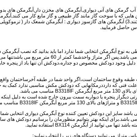
هایی که با سوخت گاز مانند گاز طبیعی و گاز مایع کار می کنند,آبگرمک
کنند,آبگرمکن هایی که با انرژی حیدری مانند آبگرمکن حیدری کار می کنند.3) آبگرمکن های گازسوز دیواری
باطی به نوع آبگرمکن انتخابی شما ندارد اما باید بدانید که نصب آبگرم
شود طبق مبحث 17 مقرارت ساختما در متراژ های زیر 60 متر
این دستگاه به دلیل وجود دودکش مخصوص دو جداره،دودکش آن تنها باد از پنجر
به علت فنی که دارددرمکانهایی که دودکش مکش مناسبی ندارد کمک به خ
رتی دیگراز پنجره یا دیواربه سمت بیرون خارج شده است به دلیل اینک