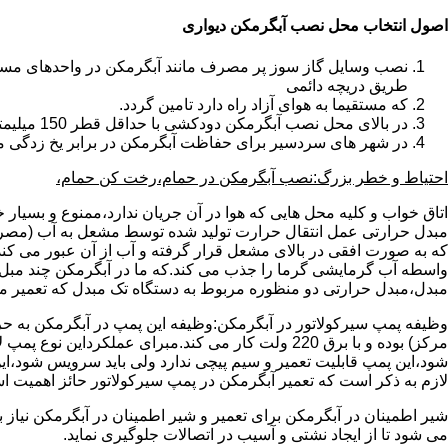
اصول انتخاب محل نصب آبگرمکن دیواری
طریق دریچه دائمی
که مستقیما به هوای آزاد راه دارد تامین گردد.
در بالای محل نصب آبگرمکن دودکشی با حداقل قطر 150 میلیمتر تعبیه شده باشد.
در شهر های سردسیر برای حفاظت آبگرمکن در برابر یخ زدگی م
احتیاط و خطر بزرگ:نصب آبگرمکن در حمام،رخت کن حمام،
اتاق خواب و کلیه محل هایی که هوا در آن جریان ندارد،ممنوع و بسیار
مبدل حرارتی عمل انتقال حرارت تولید شده توسط مشعل به آب (مصر
که به صورت افقی در بالای مشعل قرار گرفته و آب از آن عبور می کن
واسطه آب گرمایشی گرما را جذب می کند.که ما در آبگرمکن چند مبل مب
مبدل،مبدل حرارتی دو منظوره مربوط به دستگاه تک مبدل که تعمیر مب
وظیفه پمپ سیرکولاتور در آبگرمکن:وظیفه این پمپ در آبگرمکن به حر
مرکز) بوده و با برق 220 ولت کار می کند.مبرای ع
شود،این پمپ قابلیت تعمیر و سیم پیچی ندارد ولی باید سرویس شود،این
لازم به ذکر است که تعمیر آبگرمکن در پمپ سیرکولاتور حائز اهمیت ا
شیر اطمینان در آبگرمکن برای تعمیر و شیر اطمینان در آبگرمکن نیاز
می شود تا از ایجاد نشتی و آسیب در اتصالات جلوگیری نماید.