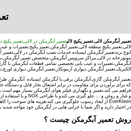
تعم
تعمیر آبگرمکن لالی
,
تعمیر پکیج لالی
تعمیر آبگرمکن در لالی
,
تعمیر پکیج د
لالی,تعمیر پکیج منطقه لالی,تعمیر آبگرمکن,تعمیر پکیج,تعمیرات و ع
انوع برندتعمیر آبگرمکن ایستاده خدمات نصب آبگرمکن در لالی,تعمیر آب
موتورخانه در لالی,مراکز سرویس آبگرمکن،متخصص تعمیر آبگرمکن،بهت
آبگرمکن،تعمیرات و عیب یابی تخصصی تمامی قطعات آبگرمکن با گارانتی
الکتریک,تعمیر آبگرمکن دیواری آزمونکار,تعمیر آبگرمکن دیواری لورچ,ت
که برای برآوردن برای مقاومت در برابر اشتعال بخار قابل و دستگاه 
فراهم می کند،تعمیر و نگهداری فیلتر هوای آبگرمکن بسیار مهم است و
و غبار و روغن و … جلو گیری 
EverKleen از ایجاد رسوب جلوگیری می کند،هزینه های سوخت ر
در اختیار دارید و اگر شما با خرابی هایی در آبگرمکن خود مواجه شدید ب
روش تعمیر آبگرمکن چیست ؟