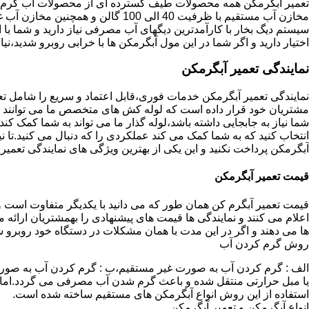
تعمیر آبگرمکن همه محصولات طیف گسترده ای از محصولات آب گرم ار
مخازن آب مستقیم با ظرفیت 40 الی 100 گا
اختیار دارید و اگر شما در این مول آبگرمکن ها با خرابی روبرو شدید،نیا
نمایندگی تعمیر آبگرمکن
نمایندگی تعمیر آبگرمکن خدمات فوری،قابل اعتماد و سریع را شامل ت
مشتریان خود قرار داده است که لوله کش های متخصص ما می توانند مدل
شما نیاز به جابجایی داشته باشد،لوله گذار ما می تواند به شما کمک 
انتخاب کنید که به شما کمک می کند عملکردی را که دنبال می کنید.تا نیا
آبگرمکن پرداخت نکنید و این یکی از بهترین ویژگی های نمایندگی تعمی
قیمت تعمیر آبگرمکن
قیمت تعمیر آبگرم کن همان طور که می دانید با یکدیگر متفاوت است و 
اعلام می کنند و نمایندگی ها قیمت های پیشنهادی را بهمشتریان ارائه 
ها می دهند و اگر در این مدت با همان مشکلات در دستگاه خود روبرو ش
روش گرم کردن آب
الف : گرم کردن آب به صورت غیر مستقیم،ب : گرم کردن آب به صورت
یا مبل حرارتی منتقل شده و باعث گرم شدن آب مصرفی می گردد.اماد
استفاده از این روش انواع آبگرمکن های مستقیم ساخته شده است.
انواع آبگرمکن و تعمیر آبگرمکن