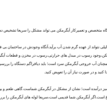
گاه متخصص و تعمیرکار آبگرمکن می تواند مشکل را سریعا تشخیص دهد 
لی نتواند از عهده گرم شدن آب برآید،آنگاه وجودش در ساختمان بی فای
مکن،وجود رسوب در مبدل های حرارتی،رسوب در مخزن و قطعات آبگرم
مچنان آب خروجی آبگرمکن سرد است؛ باید دیافراگم دستگاه را بررسی 
کنید و در صورت نیاز آن را تعویض کنید.
 سبز درآمده است؛ نشان از مشکل در آبگرمکن شماست.گاهی طعم و بوی 
ست.اگر آبگرمکن شما قدیمی است،سریعا لوله های آبگرمکن را بررسی