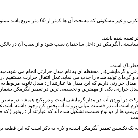
نصب وسایل گاز سوز پر مصرف مانند آبگرمکن د
یبایستی آبگرمکن در داخل ساختمان نصب شود و از نصب آن در بالکن،
 خطرناک است.
فی و گرمایشی)در محفظه ای به نام مبدل حرارتی انجام می شود.مب
د و گرمای تولید شده را جذب می نماید.عمل انتقال حرارت مستقیم د
دل حرارتی داریم که این مبدل ها عبارتند از : مبدل ثانویه مربوط ب
دل حرارتی یکی از مهمترین و تخصصی ترین در تعمیر آبگرمکن بشمار 
کت در آوردن آب در مدار گرمایشی است و در پکیج همیشه در مسیر بر
ملکرداین نوع پمپ لازم است آب در قسمت میانی پروانه آب پخش کن وجود داشته
 پمپ ها از دو نوع قسمت تشکیل شده اند که عبارتند از : روتور ( که
ست.
 به یک تکنسین تعمیر آبگرمکن است،و لازم به ذکر است که این قطعه ب