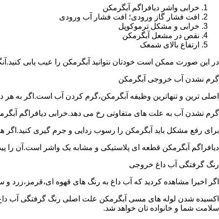
خرابی واشر دیافراگم آبگرمکن
افت فشار گاز ورودی؛ افت فشار آب ورودی
خرابی و مشکل ترموکوپل
نقص در مشعل آبگرمکن
ارتفاع بالای شمعک
در این صورت ممکن است خودتان نتوانید آبگرمکن را عیب یابی کنید.آن
گرم نشدن آب خروجی آبگرمکن
اصلی ترین و تنهاترین وظیفه آبگرمکن،گرم کردن آب است.اگر به هر دلی
گرم نشدن آب به علت های متفاوتی رخ می دهد.خرابی دیافراگم آبگر
برای رفع مشکل باید آبگرمکن را رسوب زدایی و جرم گیری کنید.اگر ه
دیافراگم آبگرمکن قطعه ای پلاستیکی و مشابه یک واشر است.آن را پیدا 
رنگ گرفتگی آب داغ خروجی
اگر اخیرا مشاهده کردید که آب داغ به رنگ های قهوه ای،قرمز،زرد و
اکسیده شدن لوله های مسی آبگرمکن علت اصلی رنگ گرفتگی آب داغ ا
سلامت شما و خانواده تان خواهد شد.