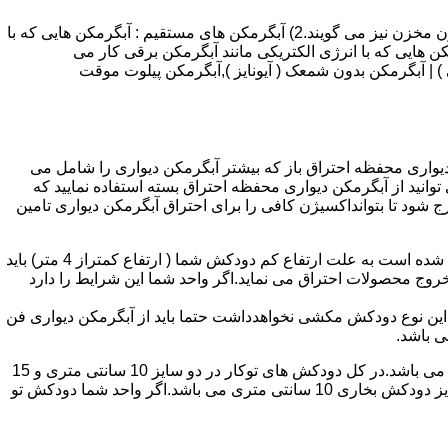
انواع آبگرمکن و تعمیر آبگرمکن عبارتند از : 1) آبگرمکن های گاز سوز : آب گرمکن های آنی دیواری,آبگرمکن های مخزن دار,آبگرمکن های بدون مخزن نیز می گویند.2) آبگرمکن های مستقیم : آبگرمکن هایی که با
ن هایی که با انرژی الکتریکی مانند آبگرمکن برقی کار می
 : آبگرمکن شمعک دار ( ترموکوپلی ) | آبگرمکن بدون شمعک ( آیونایز ),آبگرمکن پیلوت موقت
کن دیواری محفظه احتراق باز که بیشتر آبگرمکن دیواری را شامل می
 ممنوع می باشد.پس اگر متراژ واحدشما کمتر از 60 متر مربع می باشدتنها می توانید از آبگرمکن دیواری محفظه احتراق بسته استفاده نمایید که
ه خارج شود تا بتوانداکسیژن کافی را برای احتراق آبگرمکن دیواری تامین
۲-طبقه واحد:مورد بعدی که در انتخاب آبگرمکن دیواری تاثیر گذار است طبقه وقوع ساختمان است،اگر واحد شما در طبقه آخرساختمان واقع شده است به علت ارتفاع کم دودکش شما ( ارتفاع کمتراز 4 متر) باید
روج محصولات احتراق می نماید.اگر واحد شما این شرایط را دارد
ه این نوع دودکش مکشی نخواهدداشت حتما باید از آبگرمکن دیواری فن
۴-سایز دودکش واحد:اگر واحد شما دارای دودکش تو کار تا پشت بام می باشد سایز این دودکش تعیین کننده نوع آبگرمکن دیواری انتخابی شما می باشد.در کل دودکش های توکار در دو سایز 10 سانتی متری و 15
سانتی متری می باشد به عبارت دیگر قطر دودکش داخل کار این ابعاد می باشد.برای اینکه بهتر بتوانیم منظورمان را برسانیم دودکش های سایز دودکش بخاری 10 سانتی متری می باشد.اگر واحد شما دودکش تو