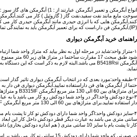
سوخت مایع مانند نفت سفید،نفت گاز ( گازوئیل ) کار می کنند,آبگرمکن 
(IP),آبگرمکن فن دار،است که برای تعمیر آبگرمکن باید به نمایندگی تماس حاصل فرمایید.
راهنمای خرید آبگرمکن دیواری
۱-متراژ واحد:شاید در مرحله اول به نظر بیاید که متراژ واحد شما ارت
آبگرمکن B5418Rsi می باشد.البته لازم به ذکر است که 
نماید.
حتما از آبگرمکن های فن داراستفاده نمایید.آبگرمکن دیواری فن دار 
برای متراژهای بین 60 الی 130 متر مربع آبگرمکن B3315IF و متراژهای بالای 130 متر مربع آبگرمکن B3318IF مناسب می باشد.
۳-نوع دودکش واحد:اگر در واحد شما دودکش رو کار می باشد یا به عبا
دار استفاده نمایید.برای متراژهای بین 60 الی 130 متر مربع آبگرمکن B3315IF و متراژهای بالای 130 متر مربع آبگرمکن B3318IF مناسب می باشد.
کار تا پشت بام با سایز 10 سانتی متری ( هم اندازه دودکش بخاری) داشته باشد تنها می توانید از آبگرمکن BX114 استفاده نمایید.
در صورتی که واحد شما دارای دودکش 15 سانتی تو کار می باشد بر اساس متراژ می توانید دستگاه های زیر را انتخاب نمایید: