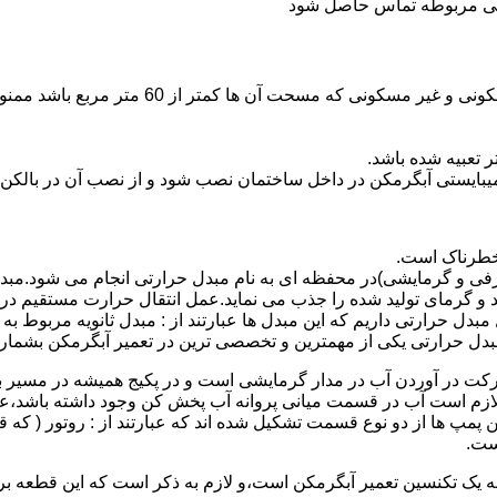
ندگی مربوطه تماس حاصل شود
نصب وسایل گاز سوز پر مصرف مانند آبگرمکن د
یبایستی آبگرمکن در داخل ساختمان نصب شود و از نصب آن در بالکن،
 خطرناک است.
فی و گرمایشی)در محفظه ای به نام مبدل حرارتی انجام می شود.مب
د و گرمای تولید شده را جذب می نماید.عمل انتقال حرارت مستقیم د
دل حرارتی داریم که این مبدل ها عبارتند از : مبدل ثانویه مربوط ب
دل حرارتی یکی از مهمترین و تخصصی ترین در تعمیر آبگرمکن بشمار 
کت در آوردن آب در مدار گرمایشی است و در پکیج همیشه در مسیر بر
ملکرداین نوع پمپ لازم است آب در قسمت میانی پروانه آب پخش کن وجود داشته
 پمپ ها از دو نوع قسمت تشکیل شده اند که عبارتند از : روتور ( که
ست.
 به یک تکنسین تعمیر آبگرمکن است،و لازم به ذکر است که این قطعه ب