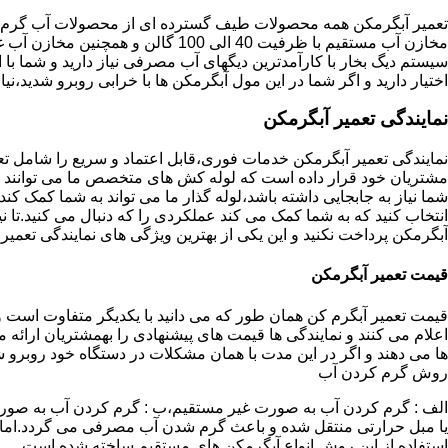
تعمیر آبگرمکن همه محصولات طیف گسترده ای از محصولات آب گرم ار
مخازن آب مستقیم با ظرفیت 40 الی 100 گا
اختیار دارید و اگر شما در این مول آبگرمکن ها با خرابی روبرو شدید،نیا
نمایندگی تعمیر آبگرمکن
نمایندگی تعمیر آبگرمکن خدمات فوری،قابل اعتماد و سریع را شامل ت
مشتریان خود قرار داده است که لوله کش های متخصص ما می توانند مدل
شما نیاز به جابجایی داشته باشد،لوله گذار ما می تواند به شما کمک 
انتخاب کنید که به شما کمک می کند عملکردی را که دنبال می کنید.تا نیا
آبگرمکن پرداخت نکنید و این یکی از بهترین ویژگی های نمایندگی تعمی
قیمت تعمیر آبگرمکن
قیمت تعمیر آبگرم کن همان طور که می دانید با یکدیگر متفاوت است و 
اعلام می کنند و نمایندگی ها قیمت های پیشنهادی را بهمشتریان ارائه 
ها می دهند و اگر در این مدت با همان مشکلات در دستگاه خود روبرو ش
روش گرم کردن آب
الف : گرم کردن آب به صورت غیر مستقیم،ب : گرم کردن آب به صورت
یا مبل حرارتی منتقل شده و باعث گرم شدن آب مصرفی می گردد.اماد
استفاده از این روش انواع آبگرمکن های مستقیم ساخته شده است.