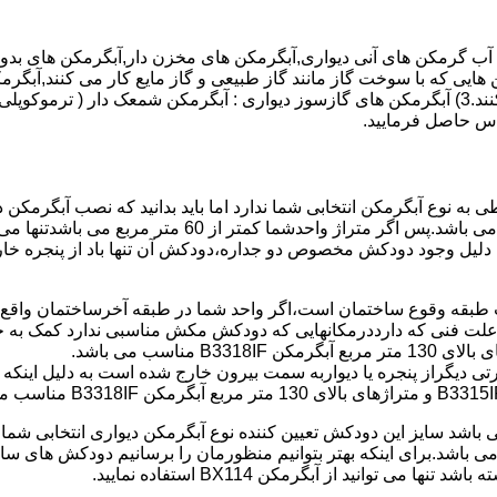
هایی که با سوخت گاز مانند گاز طبیعی و گاز مایع کار می کنند,آبگرمک
کنند,آبگرمکن هایی که با انرژی حیدری مانند آبگرمکن حیدری کار می کنند.3) آبگرمکن های گازسوز دیواری
باطی به نوع آبگرمکن انتخابی شما ندارد اما باید بدانید که نصب آبگرم
شود طبق مبحث 17 مقرارت ساختما در متراژ های زیر 60 متر
این دستگاه به دلیل وجود دودکش مخصوص دو جداره،دودکش آن تنها باد از پنجر
به علت فنی که دارددرمکانهایی که دودکش مکش مناسبی ندارد کمک به خ
رتی دیگراز پنجره یا دیواربه سمت بیرون خارج شده است به دلیل اینک