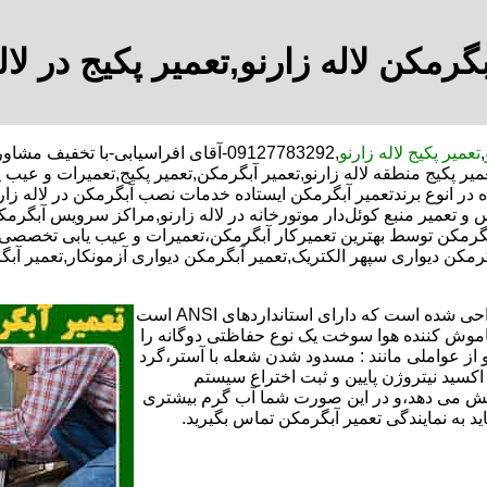
گرمکن لاله زارنو,تعمیر پکیج در لال
,
تعمیر پکیج لاله زارنو
,09127783292-آقای افراسیابی-با تخ
عمیر پکیج منطقه لاله زارنو,تعمیر آبگرمکن,تعمیر پکیج,تعمیرات و عی
 انوع برندتعمیر آبگرمکن ایستاده خدمات نصب آبگرمکن در لاله زارنو,ت
س و تعمیر منبع کوئل‌دار موتورخانه در لاله زارنو,مراکز سرویس آبگر
رمکن توسط بهترین تعمیرکار آبگرمکن،تعمیرات و عیب یابی تخصصی ت
بگرمکن دیواری سپهر الکتریک,تعمیر آبگرمکن دیواری آزمونکار,تعمیر آب
تعمیر آبگرمکن گازی،آبگرمکن برقی یا آبگرمکن ایستاده ​ آبگرمکن طراحی شده است که دارای استانداردهای ANSI است
خاموش کننده هوا سوخت یک نوع حفاظتی دوگانه را
 از عواملی مانند : مسدود شدن شعله با آستر،گرد
می کندو با طراحی NOX و با استفاده از اکسید نیتروژن پایین و ثبت اختراع سیستم
ا کاهش می دهد،و در این صورت شما آب گرم بیشتری
اید به نمایندگی تعمیر آبگرمکن تماس بگیرید.