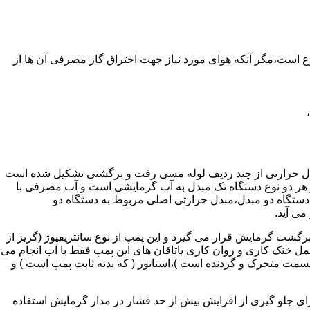
ر واحدهای مسکونی و غیر مسکونی که مسحت آن ها کمتر از 60 متر مربع باشد ممنوع است،مگر آنکه هوای مورد نیاز جهت احتراق گاز مصرفی آن ها از
دل حرارتی از چند ردیف لوله مسی رفت و برگشتی تشکیل شده است
ر هر دو نوع دستگاه تک مبدل به آب گرمایشی است و آب مصرفی با
ه دستگاه دو مبدل،مبدل حرارتی اصلی مربوط به دستگاه دو
می آید.
گشت گرمایش قرار می گیرد و این پمپ از نوع سانتریفیوژ (گریز از
 باشد،عمل خنک کاری و روان کاری یاتاقان های این پمپ فقط با آب انجام می
 قسمت متحرک و گردنده است )،استاتور ( که بدنه ثابت پمپ است ) و
رای جلو گیری از افزایش بیش از حد فشار در مدار گرمایش استفاده