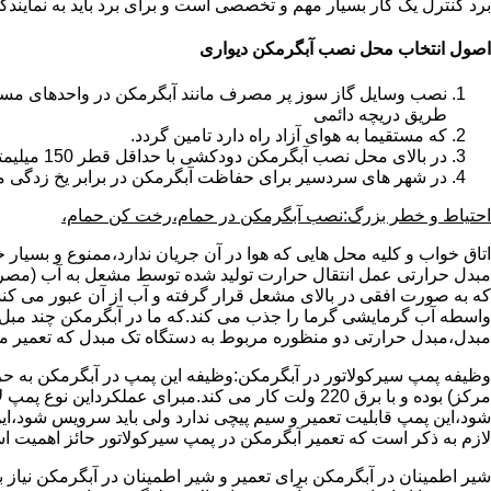
برد کنترل یک کار بسیار مهم و تخصصی است و برای برد باید به نمای
اصول انتخاب محل نصب آبگرمکن دیواری
طریق دریچه دائمی
که مستقیما به هوای آزاد راه دارد تامین گردد.
در بالای محل نصب آبگرمکن دودکشی با حداقل قطر 150 میلیمتر تعبیه شده باشد.
در شهر های سردسیر برای حفاظت آبگرمکن در برابر یخ زدگی م
احتیاط و خطر بزرگ:نصب آبگرمکن در حمام،رخت کن حمام،
اتاق خواب و کلیه محل هایی که هوا در آن جریان ندارد،ممنوع و بسیار
مبدل حرارتی عمل انتقال حرارت تولید شده توسط مشعل به آب (مصر
که به صورت افقی در بالای مشعل قرار گرفته و آب از آن عبور می کن
واسطه آب گرمایشی گرما را جذب می کند.که ما در آبگرمکن چند مبل مب
مبدل،مبدل حرارتی دو منظوره مربوط به دستگاه تک مبدل که تعمیر مب
وظیفه پمپ سیرکولاتور در آبگرمکن:وظیفه این پمپ در آبگرمکن به حر
مرکز) بوده و با برق 220 ولت کار می کند.مبرای ع
شود،این پمپ قابلیت تعمیر و سیم پیچی ندارد ولی باید سرویس شود،این
لازم به ذکر است که تعمیر آبگرمکن در پمپ سیرکولاتور حائز اهمیت ا
شیر اطمینان در آبگرمکن برای تعمیر و شیر اطمینان در آبگرمکن نیاز