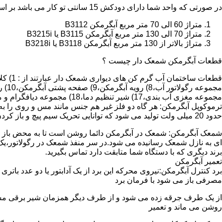
در صورتی که واحد شما دارای دودکش 15 سانتی تو کار می باشد بر اساس متراژ می توانید دستگاه های زیر را انتخاب نمایید:
متراژ 60 الی 70 متر مربع آبگرمکن B3112
متراژ 70 الی 130 متر مربع آبگرمکن B3115 یا B3215i
متراژ بالاتر از 130 متر مربع آبگرمکن B3118 یا B3218i
قطعات آبگرمکن شمعک دار چیست ؟
مجموعه مغزی آب بندی،17) شیر تنظیم دما،18) مجموعه دیافگرام و میل سوپاپ آب 19) ترموکوپل و … که ما برای تعمیر آبگرمکن باید به نمایندگی های مجاز همان برند تماس حاصل فرمایید.
ترموکوپل آبگرمکن: هر گاه دو فلز غیر هم جنس مانند مس و روی را به
حدود 20 میلی ولت تولید می شود که توانایی تحریک سیم پیچ و باز کردن شیر مغناطیسی وسایل گاز سوز را در مدت 20 ثانیه دارد.
شمعک آبگرمکن: شمعک در آبگرمکن دائما روشن است تا به محض باز شد
ای به نازل شمعک رسانیده می شود.در سر منفذ شمعک در رگولاتور،یک ص
برند دیگری که با دستگاه شما متابقت دارد تماس بگیرید.
تعمیر آبگرمکن
مصرفی باز می شود با فرمان برد
از یک طرف جرقه زده می شود و از طرف دیگر همزمان شیر برقی مسیر گ
روشن می ماند و تعمیر