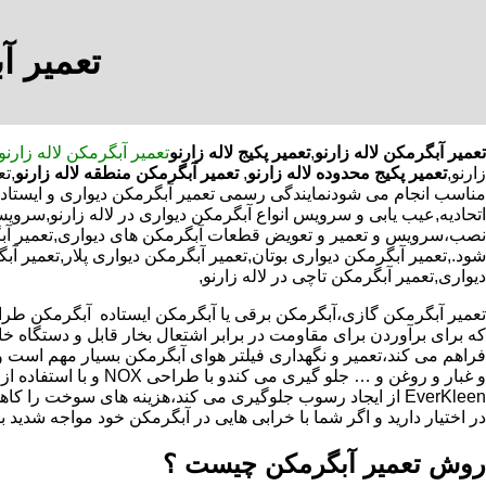
تعمیر آب
تعمیر آبگرمکن لاله زارنو
,
تعمیر پکیج لاله زارنو
تعمیر آبگرمکن لاله زارنو
زارنو,
تعمیر پکیج محدوده لاله زارنو
,
تعمیر آبگرمکن منطقه لاله زارنو
,ت
مناسب انجام می شودنمایندگی رسمی تعمیر آبگرمکن دیواری و ایستاده در
اتحادیه,عیب یابی و سرویس انواع آبگرمکن دیواری در لاله زارنو,سروی
نصب،سرویس و تعمیر و تعویض قطعات آبگرمکن های دیواری,تعمیر آبگ
شود.,تعمیر آبگرمکن دیواری بوتان,تعمیر آبگرمکن دیواری پلار,تعمیر آ
دیواری,تعمیر آبگرمکن تاچی در لاله زارنو,
که برای برآوردن برای مقاومت در برابر اشتعال بخار قابل و دستگاه 
فراهم می کند،تعمیر و نگهداری فیلتر هوای آبگرمکن بسیار مهم است و
و غبار و روغن و … جلو گیری 
EverKleen از ایجاد رسوب جلوگیری می کند،هزینه های سوخت ر
در اختیار دارید و اگر شما با خرابی هایی در آبگرمکن خود مواجه شدید ب
روش تعمیر آبگرمکن چیست ؟