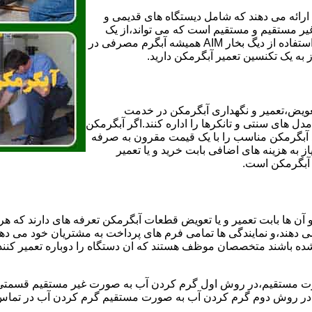
ائه می دهند که شامل دیستگاه های قدیمی و
لن و همچنین مخازن آب غیر مستقیم و مستقیم است که می تواند،از یک
سیستم دیگ بخار با کارآمدترین دیگهای آب مصرفی نیاز دارید و شما با استفاده از دیگ بخار AIM همیشه آبگرم مصرفی در
ز به یک تکنسین تعمیر آبگرمکن دارید.
عویض،تعمیر و نگهداری آبگرمکن در خدمت
 های سنتی و تانکرها را اداره کنند.اگر آبگرمکن
کند آبگرمکن مناسب را با یک قیمت مقرون به صرفه
ز به هزینه های اضافی بابت خرید و یا تعمیر
ر آبگرمکن است.
آن ها بابت تعمیر و یا تعویض قطعات آبگرمکن تعرفه های دارند که هر 
می دهند،و نمایندگی ها تمامی فرم های پرداخت به مشتریان خود می دهند
ده باشند متخصصان موظف هستند که ان دستگاه را دوباره تعمیر کنند و
 مستقیم،در روش اول گرم کردن آب به صورت غیر مستقیم قسمتی از 
ر روش دوم گرم کردن آب به صورت مستقیم گرم کردن آب در تماس مس