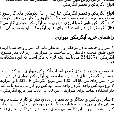
انواع آبگرمکن و تعمیر آبگرمکن
سوخت مایع مانند نفت سفید،نفت گاز ( گازوئیل ) کار می کنند,آبگرمکن 
(IP),آبگرمکن فن دار،است که برای تعمیر آبگرمکن باید به نمایندگی تماس حاصل فرمایید.
راهنمای خرید آبگرمکن دیواری
۱-متراژ واحد:شاید در مرحله اول به نظر بیاید که متراژ واحد شما ارت
آبگرمکن B5418Rsi می باشد.البته لازم به ذکر است که 
نماید.
حتما از آبگرمکن های فن داراستفاده نمایید.آبگرمکن دیواری فن دار 
برای متراژهای بین 60 الی 130 متر مربع آبگرمکن B3315IF و متراژهای بالای 130 متر مربع آبگرمکن B3318IF مناسب می باشد.
۳-نوع دودکش واحد:اگر در واحد شما دودکش رو کار می باشد یا به عبا
دار استفاده نمایید.برای متراژهای بین 60 الی 130 متر مربع آبگرمکن B3315IF و متراژهای بالای 130 متر مربع آبگرمکن B3318IF مناسب می باشد.
کار تا پشت بام با سایز 10 سانتی متری ( هم اندازه دودکش بخاری) داشته باشد تنها می توانید از آبگرمکن BX114 استفاده نمایید.