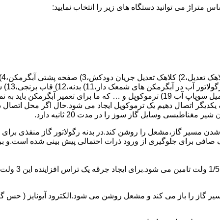
 یکدیگر اتصال دهیم یک ترموکوپل ایجاد می شود.حال اگر محل اتصال د
ن مسیر گاز،مشعل را روشن کند.در بدنه رگولاتور گاز منفذی برای ر
افی برای جلوگیری از ورود ذرات احتمالی پیش بینی شده است.و برای ت
از را باز می کند و مشعل روشن می شود.الکترود آیونایز ( حس گر ) 