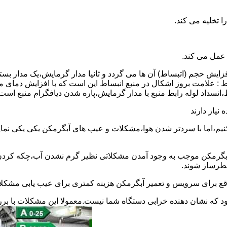
 عمل می کند.
 افزایش حجم (اتبساط) آن ها می گردد و ثانیا مدار گرمایش،یک مدار ب
 : علامت بروز اشکال در منبع انبساط این است که با افزایش دمای م
ساط،انسداد لوله رابط منبع با مدار گرمایش،پاره شدن دیافگرام منبع است
نیاز دارند
نیم،اما با سردتر شدن هوا،مشکلات و عیب های آبگرمکن یکی یکی نمای
رمکن موجب به وجود آمدن مشکلاتی نظیر گرم نشدن آب،چکه کردن آ
طرساز شوند.
وقع برای سرویس و تعمیر آبگرمکن هزینه کمتری برای عیب یابی مشکلا
د که نشان دهنده خرابی دستگاه شما نیست.معمولا این مشکلات با ب