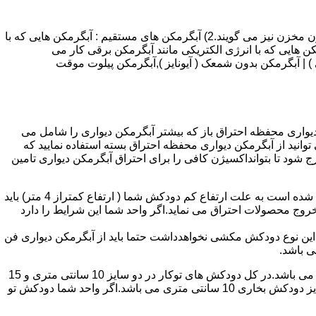
انواع آبگرمکن و تعمیر آبگرمکن عبارتند از : 1) آبگرمکن های گاز سوز : آب گرمکن های آنی دیواری,آبگرمکن های مخزن دار,آبگرمکن های بدون مخزن نیز می گویند.2) آبگرمکن های مستقیم : آبگرمکن هایی که با
ن هایی که با انرژی الکتریکی مانند آبگرمکن برقی کار می
 : آبگرمکن شمعک دار ( ترموکوپلی ) | آبگرمکن بدون شمعک ( آیونایز ),آبگرمکن پیلوت موقت
کن دیواری محفظه احتراق باز که بیشتر آبگرمکن دیواری را شامل می
 ممنوع می باشد.پس اگر متراژ واحدشما کمتر از 60 متر مربع می باشدتنها می توانید از آبگرمکن دیواری محفظه احتراق بسته استفاده نمایید که
ه خارج شود تا بتوانداکسیژن کافی را برای احتراق آبگرمکن دیواری تامین
۲-طبقه واحد:مورد بعدی که در انتخاب آبگرمکن دیواری تاثیر گذار است طبقه وقوع ساختمان است،اگر واحد شما در طبقه آخرساختمان واقع شده است به علت ارتفاع کم دودکش شما ( ارتفاع کمتراز 4 متر) باید
روج محصولات احتراق می نماید.اگر واحد شما این شرایط را دارد
ه این نوع دودکش مکشی نخواهدداشت حتما باید از آبگرمکن دیواری فن
۴-سایز دودکش واحد:اگر واحد شما دارای دودکش تو کار تا پشت بام می باشد سایز این دودکش تعیین کننده نوع آبگرمکن دیواری انتخابی شما می باشد.در کل دودکش های توکار در دو سایز 10 سانتی متری و 15
سانتی متری می باشد به عبارت دیگر قطر دودکش داخل کار این ابعاد می باشد.برای اینکه بهتر بتوانیم منظورمان را برسانیم دودکش های سایز دودکش بخاری 10 سانتی متری می باشد.اگر واحد شما دودکش تو