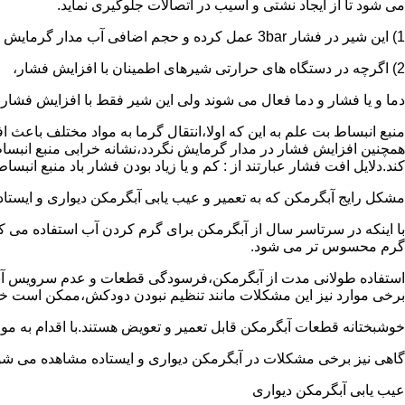
می شود تا از ایجاد نشتی و آسیب در اتصالات جلوگیری نماید.
1) این شیر در فشار 3bar عمل کرده و حجم اضافی آب مدار گرمایش را تخلیه می کند.
2) اگرچه در دستگاه های حرارتی شیرهای اطمینان با افزایش فشار،
دما و یا فشار و دما فعال می شوند ولی این شیر فقط با افزایش فشار
منبع انبساط بت علم به این که اولا،انتقال گرما به مواد مختلف باعث
همچنین افزایش فشار در مدار گرمایش نگردد،نشانه خرابی منبع انبساط
کند.دلایل افت فشار عبارتند از : کم و یا زیاد بودن فشار باد منبع انب
مشکل رایج آبگرمکن که به تعمیر و عیب یابی آبگرمکن دیواری و ایستاده 
با اینکه در سرتاسر سال از آبگرمکن برای گرم کردن آب استفاده می ک
گرم محسوس تر می شود.
استفاده طولانی مدت از آبگرمکن،فرسودگی قطعات و عدم سرویس آبگ
برخی موارد نیز این مشکلات مانند تنظیم نبودن دودکش،ممکن است خ
خوشبختانه قطعات آبگرمکن قابل تعمیر و تعویض هستند.با اقدام به م
گاهی نیز برخی مشکلات در آبگرمکن دیواری و ایستاده مشاهده می شو
عیب یابی آبگرمکن دیواری