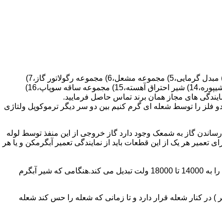
قطعات ساختمان آب گرم کن های دیواری شمعک دار عبارتند از : 1) کلاهک تعدیل،2) کلاهک تعدیل جریان دودکش،3) صفحه پشتی آبگرمکن،4) مبدل گرمایی،5) مجموعه مشعل،6) مجموعه رگولاتور گاز،7)
مجموعه رگولاتور آب،8) رویه آبگرمکن،9) صفحه پشتی آبگرمکن،10) رگولاتور آب در آبگرمکن های شمعک دار،11) بدنه،12) قاب برنجی،13) شیپوره،14) شیر احتراق آهسته،15) مجموعه ساقه سوپاپ،16)
و فلز را توسط شعله ای گرم کنیم بین دو سر دیگر ترموکوپل ولتاژی
ساندن گاز به شمعک وجود دارد گاز خروجی از این منفذ توسط لوله
عمیر هر یک از این قطعات باید از نمایندگی تعمیر آبگرمکن و یا هر
برد کنترل آبگرمکن:نیروی محرکه این برد از یک آدابتور یا دو عدد باتری 1/5 ولت تامین می شود.برای ایجاد جرقه یک تراس افزاینده این 3 ولت را به 14000 تا 18000 ولت تبدیل می کند.هنگامی که شیر آبگرم
در کنار شعله قرار دارد و تا زمانی که شعله را حس کند شعله