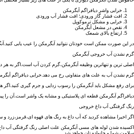
خرابی واشر دیافراگم آبگرمکن
افت فشار گاز ورودی؛ افت فشار آب ورودی
خرابی و مشکل ترموکوپل
نقص در مشعل آبگرمکن
ارتفاع بالای شمعک
در این صورت ممکن است خودتان نتوانید آبگرمکن را عیب یابی کنید.آن
گرم نشدن آب خروجی آبگرمکن
اصلی ترین و تنهاترین وظیفه آبگرمکن،گرم کردن آب است.اگر به هر دلی
گرم نشدن آب به علت های متفاوتی رخ می دهد.خرابی دیافراگم آبگر
برای رفع مشکل باید آبگرمکن را رسوب زدایی و جرم گیری کنید.اگر ه
دیافراگم آبگرمکن قطعه ای پلاستیکی و مشابه یک واشر است.آن را پیدا 
رنگ گرفتگی آب داغ خروجی
اگر اخیرا مشاهده کردید که آب داغ به رنگ های قهوه ای،قرمز،زرد و
اکسیده شدن لوله های مسی آبگرمکن علت اصلی رنگ گرفتگی آب داغ ا
سلامت شما و خانواده تان خواهد شد.