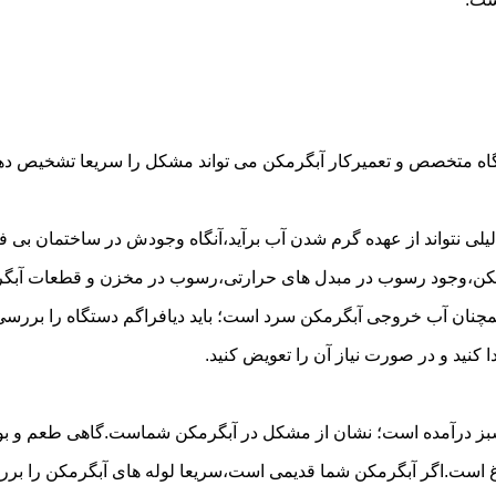
گاه متخصص و تعمیرکار آبگرمکن می تواند مشکل را سریعا تشخیص دهد 
لی نتواند از عهده گرم شدن آب برآید،آنگاه وجودش در ساختمان بی فای
مکن،وجود رسوب در مبدل های حرارتی،رسوب در مخزن و قطعات آبگرم
مچنان آب خروجی آبگرمکن سرد است؛ باید دیافراگم دستگاه را بررسی 
کنید و در صورت نیاز آن را تعویض کنید.
 سبز درآمده است؛ نشان از مشکل در آبگرمکن شماست.گاهی طعم و بوی 
ست.اگر آبگرمکن شما قدیمی است،سریعا لوله های آبگرمکن را بررسی