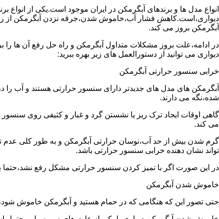
انواع مدل ها و برندهای آبگرمکن در ایران موجود است.یکی از انواع بر
دیواری،است.کاهش فشار آب،خاموش شدن،جرقه نزدن آبگرمکن از رایج
آبگرمکن بروز می کند.
در ادامه،علت بروز مشکلات متداول آبگرمکن و راه حل رفع آن ها را ب
دیواری می توانید از دستورالعمل های زیر بهره ببرید:
خرابی سنسور حرارتی آبگرمکن
آبگرمکن های مدل های جدیدتر دارای سنسور حرارتی هستند و آب را د
شده،نگه می دارند.
گاهی اوقات ایجاد ترک ریز یا نشستن گرد و غبار و کثیفی روی سنسور ح
می کند.
گرم شدن بیش از حد آب،نوسان حرارتی آبگرمکن و به طور کلی عدم 
تواند نشان دهنده خرابی سنسور حرارتی باشد.
در این صورت اگر با تمیز کردن سنسور حرارتی مشکل رفع نشد،حتما ب
خاموش شدن آبگرمکن
حتی تصور این که هنگامی که در حمام هستید و آبگرمکن خاموش شو
خاموش شدن آبگرمکن دیواری با یکی از علت های زیر بسیار محتمل ا