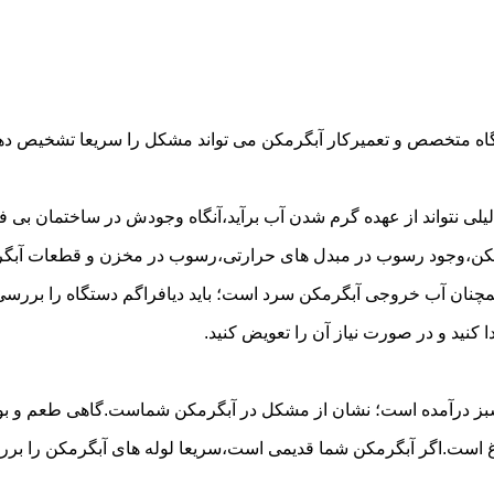
گاه متخصص و تعمیرکار آبگرمکن می تواند مشکل را سریعا تشخیص دهد 
لی نتواند از عهده گرم شدن آب برآید،آنگاه وجودش در ساختمان بی فای
مکن،وجود رسوب در مبدل های حرارتی،رسوب در مخزن و قطعات آبگرم
مچنان آب خروجی آبگرمکن سرد است؛ باید دیافراگم دستگاه را بررسی 
کنید و در صورت نیاز آن را تعویض کنید.
 سبز درآمده است؛ نشان از مشکل در آبگرمکن شماست.گاهی طعم و بوی 
ست.اگر آبگرمکن شما قدیمی است،سریعا لوله های آبگرمکن را بررسی