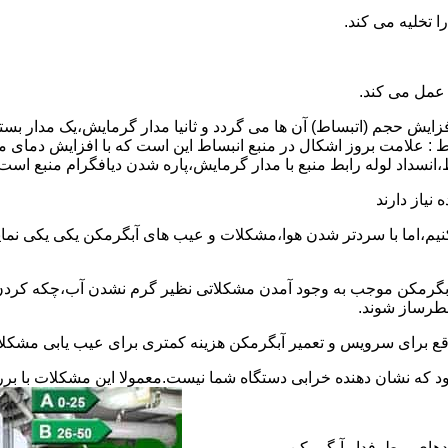
 عمل می کند.
 افزایش حجم (اتبساط) آن ها می گردد و ثانیا مدار گرمایش،یک مدار ب
 : علامت بروز اشکال در منبع انبساط این است که با افزایش دمای م
ساط،انسداد لوله رابط منبع با مدار گرمایش،پاره شدن دیافگرام منبع است
نیاز دارند
نیم،اما با سردتر شدن هوا،مشکلات و عیب های آبگرمکن یکی یکی نمای
رمکن موجب به وجود آمدن مشکلاتی نظیر گرم نشدن آب،چکه کردن آ
طرساز شوند.
وقع برای سرویس و تعمیر آبگرمکن هزینه کمتری برای عیب یابی مشکلا
د که نشان دهنده خرابی دستگاه شما نیست.معمولا این مشکلات با ب
ندهای پرطرفدار آبگرمکن