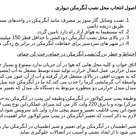
اصول انتخاب محل نصب آبگرمکن دیواری
طریق دریچه دائمی
که مستقیما به هوای آزاد راه دارد تامین گردد.
در بالای محل نصب آبگرمکن دودکشی با حداقل قطر 150 میلیمتر تعبیه شده باشد.
در شهر های سردسیر برای حفاظت آبگرمکن در برابر یخ زدگی م
احتیاط و خطر بزرگ:نصب آبگرمکن در حمام،رخت کن حمام،
اتاق خواب و کلیه محل هایی که هوا در آن جریان ندارد،ممنوع و بسیار
مبدل حرارتی عمل انتقال حرارت تولید شده توسط مشعل به آب (مصر
که به صورت افقی در بالای مشعل قرار گرفته و آب از آن عبور می کن
واسطه آب گرمایشی گرما را جذب می کند.که ما در آبگرمکن چند مبل مب
مبدل،مبدل حرارتی دو منظوره مربوط به دستگاه تک مبدل که تعمیر مب
وظیفه پمپ سیرکولاتور در آبگرمکن:وظیفه این پمپ در آبگرمکن به حر
مرکز) بوده و با برق 220 ولت کار می کند.مبرای ع
شود،این پمپ قابلیت تعمیر و سیم پیچی ندارد ولی باید سرویس شود،این
لازم به ذکر است که تعمیر آبگرمکن در پمپ سیرکولاتور حائز اهمیت ا
شیر اطمینان در آبگرمکن برای تعمیر و شیر اطمینان در آبگرمکن نیاز
می شود تا از ایجاد نشتی و آسیب در اتصالات جلوگیری نماید.