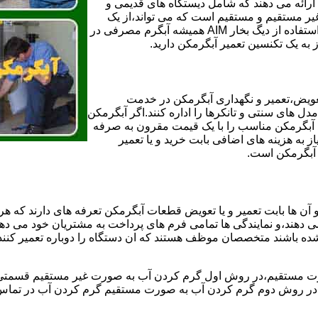
ائه می دهند که شامل دیستگاه های قدیمی و
لن و همچنین مخازن آب غیر مستقیم و مستقیم است که می تواند،از یک
سیستم دیگ بخار با کارآمدترین دیگهای آب مصرفی نیاز دارید و شما با استفاده از دیگ بخار AIM همیشه آبگرم مصرفی در
ز به یک تکنسین تعمیر آبگرمکن دارید.
عویض،تعمیر و نگهداری آبگرمکن در خدمت
 های سنتی و تانکرها را اداره کنند.اگر آبگرمکن
کند آبگرمکن مناسب را با یک قیمت مقرون به صرفه
ز به هزینه های اضافی بابت خرید و یا تعمیر
ر آبگرمکن است.
آن ها بابت تعمیر و یا تعویض قطعات آبگرمکن تعرفه های دارند که هر 
می دهند،و نمایندگی ها تمامی فرم های پرداخت به مشتریان خود می دهند
ده باشند متخصصان موظف هستند که ان دستگاه را دوباره تعمیر کنند و
 مستقیم،در روش اول گرم کردن آب به صورت غیر مستقیم قسمتی از 
ر روش دوم گرم کردن آب به صورت مستقیم گرم کردن آب در تماس مس