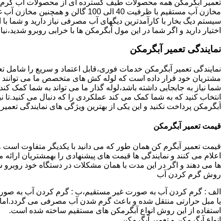
تعمیر آبگرمکن همه محصولات طیف گسترده ای از محصولات آب گرم ار
مخازن آب مستقیم با ظرفیت 40 الی 100 گا
اختیار دارید و اگر شما در این مول آبگرمکن ها با خرابی روبرو شدید،نیا
نمایندگی تعمیر آبگرمکن
نمایندگی تعمیر آبگرمکن خدمات فوری،قابل اعتماد و سریع را شامل ت
مشتریان خود قرار داده است که لوله کش های متخصص ما می توانند مدل
شما نیاز به جابجایی داشته باشد،لوله گذار ما می تواند به شما کمک 
انتخاب کنید که به شما کمک می کند عملکردی را که دنبال می کنید.تا نیا
آبگرمکن پرداخت نکنید و این یکی از بهترین ویژگی های نمایندگی تعمی
قیمت تعمیر آبگرمکن
قیمت تعمیر آبگرم کن همان طور که می دانید با یکدیگر متفاوت است و 
اعلام می کنند و نمایندگی ها قیمت های پیشنهادی را بهمشتریان ارائه 
ها می دهند و اگر در این مدت با همان مشکلات در دستگاه خود روبرو ش
روش گرم کردن آب
الف : گرم کردن آب به صورت غیر مستقیم،ب : گرم کردن آب به صورت
یا مبل حرارتی منتقل شده و باعث گرم شدن آب مصرفی می گردد.اماد
استفاده از این روش انواع آبگرمکن های مستقیم ساخته شده است.
انواع آبگرمکن و تعمیر آبگرمکن