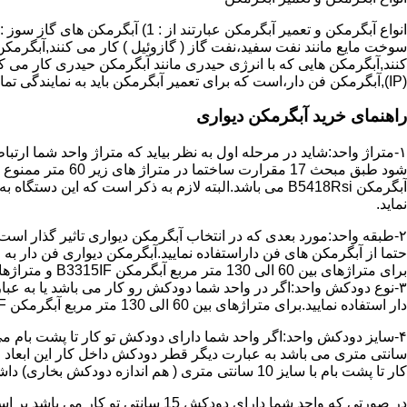
سوخت مایع مانند نفت سفید،نفت گاز ( گازوئیل ) کار می کنند,آبگرمکن 
(IP),آبگرمکن فن دار،است که برای تعمیر آبگرمکن باید به نمایندگی تماس حاصل فرمایید.
راهنمای خرید آبگرمکن دیواری
۱-متراژ واحد:شاید در مرحله اول به نظر بیاید که متراژ واحد شما ارت
آبگرمکن B5418Rsi می باشد.البته لازم به ذکر است که 
نماید.
حتما از آبگرمکن های فن داراستفاده نمایید.آبگرمکن دیواری فن دار 
برای متراژهای بین 60 الی 130 متر مربع آبگرمکن B3315IF و متراژهای بالای 130 متر مربع آبگرمکن B3318IF مناسب می باشد.
۳-نوع دودکش واحد:اگر در واحد شما دودکش رو کار می باشد یا به عبا
دار استفاده نمایید.برای متراژهای بین 60 الی 130 متر مربع آبگرمکن B3315IF و متراژهای بالای 130 متر مربع آبگرمکن B3318IF مناسب می باشد.
کار تا پشت بام با سایز 10 سانتی متری ( هم اندازه دودکش بخاری) داشته باشد تنها می توانید از آبگرمکن BX114 استفاده نمایید.
در صورتی که واحد شما دارای دودکش 15 سانتی تو کار می باشد بر اساس متراژ می توانید دستگاه های زیر را انتخاب نمایید: