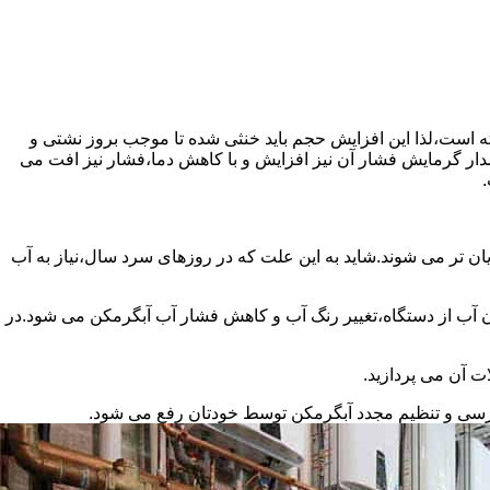
سته است،لذا این افزایش حجم باید خنثی شده تا موجب بروز نشتی و
دار گرمایش فشار آن نیز افزایش و با کاهش دما،فشار نیز افت می
.
ان تر می شوند.شاید به این علت که در روزهای سرد سال،نیاز به آب
ب از دستگاه،تغییر رنگ آب و کاهش فشار آب آبگرمکن می شود.در
ت آن می پردازید.
ررسی و تنظیم مجدد آبگرمکن توسط خودتان رفع می شود.