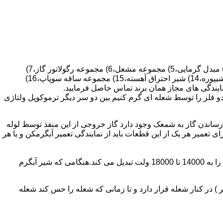
قطعات ساختمان آب گرم کن های دیواری شمعک دار عبارتند از : 1) کلاهک تعدیل،2) کلاهک تعدیل جریان دودکش،3) صفحه پشتی آبگرمکن،4) مبدل گرمایی،5) مجموعه مشعل،6) مجموعه رگولاتور گاز،7)
مجموعه رگولاتور آب،8) رویه آبگرمکن،9) صفحه پشتی آبگرمکن،10) رگولاتور آب در آبگرمکن های شمعک دار،11) بدنه،12) قاب برنجی،13) شیپوره،14) شیر احتراق آهسته،15) مجموعه ساقه سوپاپ،16)
و فلز را توسط شعله ای گرم کنیم بین دو سر دیگر ترموکوپل ولتاژی
ساندن گاز به شمعک وجود دارد گاز خروجی از این منفذ توسط لوله
عمیر هر یک از این قطعات باید از نمایندگی تعمیر آبگرمکن و یا هر
برد کنترل آبگرمکن:نیروی محرکه این برد از یک آدابتور یا دو عدد باتری 1/5 ولت تامین می شود.برای ایجاد جرقه یک تراس افزاینده این 3 ولت را به 14000 تا 18000 ولت تبدیل می کند.هنگامی که شیر آبگرم
در کنار شعله قرار دارد و تا زمانی که شعله را حس کند شعله