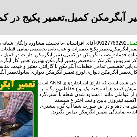
یر آبگرمکن کمیل,تعمیر پکیج در کم
کمیل
,09127783292-آقای افراسیابی-با تخفیف مشاوره رایگان شبانه روزی کارگران مجرب تعمیر آبگرمکن محدوده کمیل,
عمیر آبگرمکن,تعمیر پکیج,تعمیرات و عیب یابی تخصصی تمامی قطعات آ
ستاده خدمات نصب آبگرمکن در کمیل,تعمیر آبگرمکن ادارات در کمیل,تع
,مراکز سرویس آبگرمکن،متخصص تعمیر آبگرمکن،بهترین تعمیر کار اب
ب یابی تخصصی تمامی قطعات آبگرمکن با گارانتی معتبر و قیمت مناسب
کار,تعمیر آبگرمکن دیواری لورچ,تعمیر آبگرمکن دیواری سایوا,تعمیر آب
تعمیر آبگرمکن گازی،آبگرمکن برقی یا آبگرمکن ایستاده ​ آبگرمکن طراحی شده است که دارای استانداردهای ANSI است
خاموش کننده هوا سوخت یک نوع حفاظتی دوگانه را
 از عواملی مانند : مسدود شدن شعله با آستر،گرد
می کندو با طراحی NOX و با استفاده از اکسید نیتروژن پایین و ثبت اختراع سیستم
ا کاهش می دهد،و در این صورت شما آب گرم بیشتری
اید به نمایندگی تعمیر آبگرمکن تماس بگیرید.