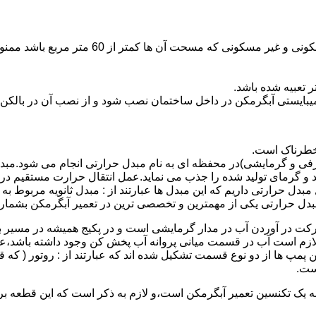
نصب وسایل گاز سوز پر مصرف مانند آبگرمکن د
یبایستی آبگرمکن در داخل ساختمان نصب شود و از نصب آن در بالکن،
 خطرناک است.
فی و گرمایشی)در محفظه ای به نام مبدل حرارتی انجام می شود.مب
د و گرمای تولید شده را جذب می نماید.عمل انتقال حرارت مستقیم د
دل حرارتی داریم که این مبدل ها عبارتند از : مبدل ثانویه مربوط ب
دل حرارتی یکی از مهمترین و تخصصی ترین در تعمیر آبگرمکن بشمار 
کت در آوردن آب در مدار گرمایشی است و در پکیج همیشه در مسیر بر
ملکرداین نوع پمپ لازم است آب در قسمت میانی پروانه آب پخش کن وجود داشته
 پمپ ها از دو نوع قسمت تشکیل شده اند که عبارتند از : روتور ( که
ست.
 به یک تکنسین تعمیر آبگرمکن است،و لازم به ذکر است که این قطعه ب