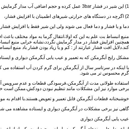
1) این شیر در فشار 3bar عمل کرده و حجم اضافی آب مدار گرمایش را تخلیه می کند.
2) اگرچه در دستگاه های حرارتی شیرهای اطمینان با افزایش فشار،
دما و یا فشار و دما فعال می شوند ولی این شیر فقط با افزایش فشار
منبع انبساط بت علم به این که اولا،انتقال گرما به مواد مختلف باعث
همچنین افزایش فشار در مدار گرمایش نگردد،نشانه خرابی منبع انبساط
کند.دلایل افت فشار عبارتند از : کم و یا زیاد بودن فشار باد منبع انب
مشکل رایج آبگرمکن که به تعمیر و عیب یابی آبگرمکن دیواری و ایستاده 
با اینکه در سرتاسر سال از آبگرمکن برای گرم کردن آب استفاده می ک
گرم محسوس تر می شود.
استفاده طولانی مدت از آبگرمکن،فرسودگی قطعات و عدم سرویس آبگ
برخی موارد نیز این مشکلات مانند تنظیم نبودن دودکش،ممکن است خ
خوشبختانه قطعات آبگرمکن قابل تعمیر و تعویض هستند.با اقدام به م
گاهی نیز برخی مشکلات در آبگرمکن دیواری و ایستاده مشاهده می شو
عیب یابی آبگرمکن دیواری
انواع مدل ها و برندهای آبگرمکن در ایران موجود است.یکی از انواع بر