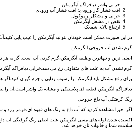
خرابی واشر دیافراگم آبگرمکن
افت فشار گاز ورودی؛ افت فشار آب ورودی
خرابی و مشکل ترموکوپل
نقص در مشعل آبگرمکن
ارتفاع بالای شمعک
در این صورت ممکن است خودتان نتوانید آبگرمکن را عیب یابی کنید.آن
گرم نشدن آب خروجی آبگرمکن
اصلی ترین و تنهاترین وظیفه آبگرمکن،گرم کردن آب است.اگر به هر دلی
گرم نشدن آب به علت های متفاوتی رخ می دهد.خرابی دیافراگم آبگر
برای رفع مشکل باید آبگرمکن را رسوب زدایی و جرم گیری کنید.اگر ه
دیافراگم آبگرمکن قطعه ای پلاستیکی و مشابه یک واشر است.آن را پیدا 
رنگ گرفتگی آب داغ خروجی
اگر اخیرا مشاهده کردید که آب داغ به رنگ های قهوه ای،قرمز،زرد و
اکسیده شدن لوله های مسی آبگرمکن علت اصلی رنگ گرفتگی آب داغ ا
سلامت شما و خانواده تان خواهد شد.