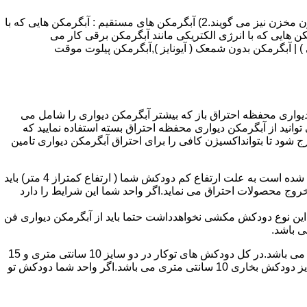
انواع آبگرمکن و تعمیر آبگرمکن عبارتند از : 1) آبگرمکن های گاز سوز : آب گرمکن های آنی دیواری,آبگرمکن های مخزن دار,آبگرمکن های بدون مخزن نیز می گویند.2) آبگرمکن های مستقیم : آبگرمکن هایی که با
ن هایی که با انرژی الکتریکی مانند آبگرمکن برقی کار می
 : آبگرمکن شمعک دار ( ترموکوپلی ) | آبگرمکن بدون شمعک ( آیونایز ),آبگرمکن پیلوت موقت
کن دیواری محفظه احتراق باز که بیشتر آبگرمکن دیواری را شامل می
 ممنوع می باشد.پس اگر متراژ واحدشما کمتر از 60 متر مربع می باشدتنها می توانید از آبگرمکن دیواری محفظه احتراق بسته استفاده نمایید که
ه خارج شود تا بتوانداکسیژن کافی را برای احتراق آبگرمکن دیواری تامین
۲-طبقه واحد:مورد بعدی که در انتخاب آبگرمکن دیواری تاثیر گذار است طبقه وقوع ساختمان است،اگر واحد شما در طبقه آخرساختمان واقع شده است به علت ارتفاع کم دودکش شما ( ارتفاع کمتراز 4 متر) باید
روج محصولات احتراق می نماید.اگر واحد شما این شرایط را دارد
ه این نوع دودکش مکشی نخواهدداشت حتما باید از آبگرمکن دیواری فن
۴-سایز دودکش واحد:اگر واحد شما دارای دودکش تو کار تا پشت بام می باشد سایز این دودکش تعیین کننده نوع آبگرمکن دیواری انتخابی شما می باشد.در کل دودکش های توکار در دو سایز 10 سانتی متری و 15
سانتی متری می باشد به عبارت دیگر قطر دودکش داخل کار این ابعاد می باشد.برای اینکه بهتر بتوانیم منظورمان را برسانیم دودکش های سایز دودکش بخاری 10 سانتی متری می باشد.اگر واحد شما دودکش تو