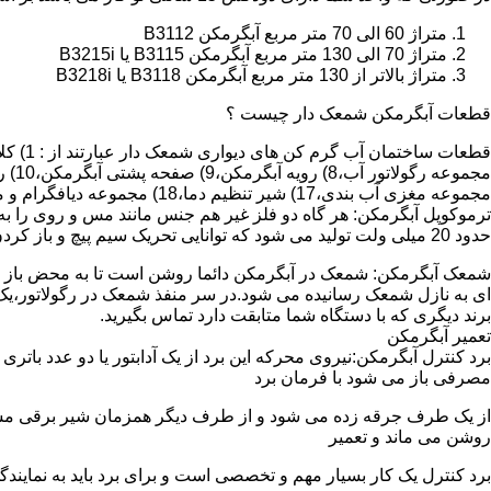
متراژ 60 الی 70 متر مربع آبگرمکن B3112
متراژ 70 الی 130 متر مربع آبگرمکن B3115 یا B3215i
متراژ بالاتر از 130 متر مربع آبگرمکن B3118 یا B3218i
قطعات آبگرمکن شمعک دار چیست ؟
مجموعه مغزی آب بندی،17) شیر تنظیم دما،18) مجموعه دیافگرام و میل سوپاپ آب 19) ترموکوپل و … که ما برای تعمیر آبگرمکن باید به نمایندگی های مجاز همان برند تماس حاصل فرمایید.
ترموکوپل آبگرمکن: هر گاه دو فلز غیر هم جنس مانند مس و روی را به
حدود 20 میلی ولت تولید می شود که توانایی تحریک سیم پیچ و باز کردن شیر مغناطیسی وسایل گاز سوز را در مدت 20 ثانیه دارد.
شمعک آبگرمکن: شمعک در آبگرمکن دائما روشن است تا به محض باز شد
ای به نازل شمعک رسانیده می شود.در سر منفذ شمعک در رگولاتور،یک ص
برند دیگری که با دستگاه شما متابقت دارد تماس بگیرید.
تعمیر آبگرمکن
مصرفی باز می شود با فرمان برد
از یک طرف جرقه زده می شود و از طرف دیگر همزمان شیر برقی مسیر گ
روشن می ماند و تعمیر
برد کنترل یک کار بسیار مهم و تخصصی است و برای برد باید به نمای