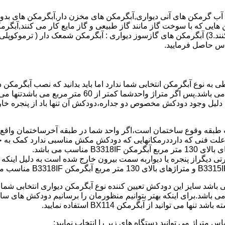
هایی که با سوخت گاز مانند گاز طبیعی و گاز مایع کار می کنند,آبگرمک
کنند,آبگرمکن هایی که با انرژی حیدری مانند آبگرمکن حیدری کار می کنند.3) آبگرمکن های گازسوز دیواری
باطی به نوع آبگرمکن انتخابی شما ندارد اما باید بدانید که نصب آبگرم
شود طبق مبحث 17 مقرارت ساختما در متراژ های زیر 60 متر
این دستگاه به دلیل وجود دودکش مخصوص دو جداره،دودکش آن تنها باد از پنجر
به علت فنی که دارددرمکانهایی که دودکش مکش مناسبی ندارد کمک به خ
رتی دیگراز پنجره یا دیواربه سمت بیرون خارج شده است به دلیل اینک