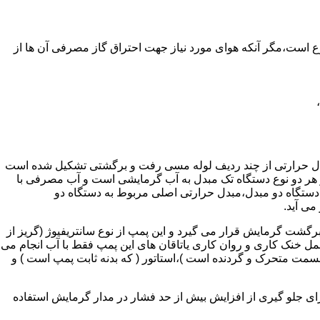
ر واحدهای مسکونی و غیر مسکونی که مسحت آن ها کمتر از 60 متر مربع باشد ممنوع است،مگر آنکه هوای مورد نیاز جهت احتراق گاز مصرفی آن ها از
دل حرارتی از چند ردیف لوله مسی رفت و برگشتی تشکیل شده است
ر هر دو نوع دستگاه تک مبدل به آب گرمایشی است و آب مصرفی با
ه دستگاه دو مبدل،مبدل حرارتی اصلی مربوط به دستگاه دو
می آید.
گشت گرمایش قرار می گیرد و این پمپ از نوع سانتریفیوژ (گریز از
 باشد،عمل خنک کاری و روان کاری یاتاقان های این پمپ فقط با آب انجام می
 قسمت متحرک و گردنده است )،استاتور ( که بدنه ثابت پمپ است ) و
رای جلو گیری از افزایش بیش از حد فشار در مدار گرمایش استفاده