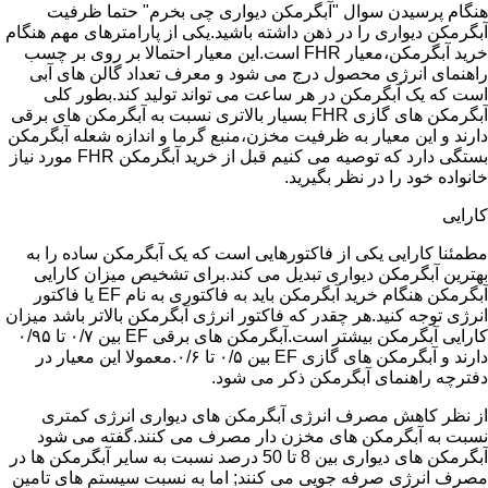
هنگام پرسیدن سوال "آبگرمکن دیواری چی بخرم" حتما ظرفیت
آبگرمکن دیواری را در ذهن داشته باشید.یکی از پارامترهای مهم هنگام
خرید آبگرمکن،معیار FHR است.این معیار احتمالا بر روی بر چسب
راهنمای انرژی محصول درج می شود و معرف تعداد گالن های آبی
است که یک آبگرمکن در هر ساعت می تواند تولید کند.بطور کلی
آبگرمکن های گازی FHR بسیار بالاتری نسبت به آبگرمکن های برقی
دارند و این معیار به ظرفیت مخزن،منبع گرما و اندازه شعله آبگرمکن
بستگی دارد که توصیه می کنیم قبل از خرید آبگرمکن FHR مورد نیاز
خانواده خود را در نظر بگیرید.
کارایی
مطمئنا کارایی یکی از فاکتورهایی است که یک آبگرمکن ساده را به
بهترین آبگرمکن دیواری تبدیل می کند.برای تشخیص میزان کارایی
آبگرمکن هنگام خرید آبگرمکن باید به فاکتوری به نام EF یا فاکتور
انرژی توجه کنید.هر چقدر که فاکتور انرژی آبگرمکن بالاتر باشد میزان
کارایی آبگرمکن بیشتر است.آبگرمکن های برقی EF بین ۰/۷ تا ۰/۹۵
دارند و آبگرمکن های گازی EF بین ۰/۵ تا ۰/۶.معمولا این معیار در
دفترچه راهنمای آبگرمکن ذکر می شود.
از نظر کاهش مصرف انرژی آبگرمکن های دیواری انرژی کمتری
نسبت به آبگرمکن های مخزن دار مصرف می کنند.گفته می شود
آبگرمکن های دیواری بین 8 تا 50 درصد نسبت به سایر آبگرمکن ها در
مصرف انرژی صرفه جویی می کنند; اما به نسبت سیستم های تامین