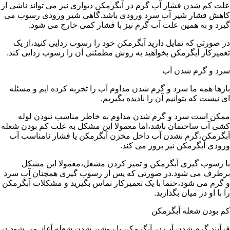
علت کم شدن فشار آب گرم در آبگرمکن دیواری نیز می تواند ناشی از
کاهش فشار شیر آب سرد ورودی باشد.گاهی شیر ورودی رسوب می
گیرد و به همین علت آب گرم نیز با فشار کمی خارج می شود.
در صورتی که تمایل دارید آبگرمکن خود را رسوب زدایی کنید،از یک
تعمیرکار آبگرمکن بخواهید به روش مطمئنی آن را رسوب زدایی کند.
سرد و گرم شدن آب
بارها همه ما سرد و گرم شدن مداوم آب را تجربه کرده ایم و مسئله
ای نیست که بتوانیم آن را نادیده بگیریم.
ممکن است سرد و گرم شدن مداوم به خاطر مناسب نبودن لوله
کشی آب ساختمان باشد،اما معمولا این مشکل به علت کم بودن شعله
آبگرمکن،گرم نشدن آب داخل مخزن آبگرمکن یا فشار نامناسب آب
ورودی آبگرمکن نیز بروز می کند.
با رسوب گیری آبگرمکن و تمیز کردن مشعل،معمولا این مشکل
برطرف می شود.در صورتی که پس از رسوب گیری همچنان آب سرد
و گرم می شود،حتما با یک تعمیرکار تماس بگیرید و مشکلات آبگرمکن
را با او در میان بگذارید.
کم بودن شعله آبگرمکن
فرآیند گرم شدن آب در آبگرمکن با روشن شدن شعله آغاز می شود.در