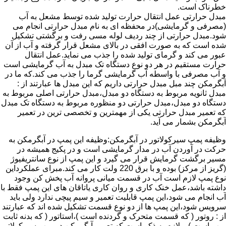
خطرناک است.
مبدل حرارتی عمل انتقال حرارت تولید شده توسط مشعل به آب
(مصرفی و گرمایشی)در محفظه ای به نام مبدل حرارتی انجام می
شود.مبدل حرارتی از چند ردیف لوله مسی رفت و برگشتی تشکیل
شده است که به صورت افقی در بالای مشعل قرار گرفته و آب از آن
عبور می کند و گرمای تولید شده را جذب می نماید.عمل انتقال
حرارت مستقیم در هر دو نوع دستگاه تک مبدل به آب گرمایشی است
و آب مصرفی با واسطه آب گرمایشی گرما را جذب می کند.که ما در
آبگرمکن چند مبل مبدل حرارتی داریم که این مبدل ها عبارتند از :
مبدل ثانویه مربوط به دستگاه دو مبدل،مبدل حرارتی اصلی مربوط به
دستگاه دو مبدل،مبدل حرارتی دو منظوره مربوط به دستگاه تک مبدل
که تعمیر مبدل حرارتی یکی از مهمترین و تخصصی ترین در تعمیر
آبگرمکن بشمار می آید.
وظیفه پمپ سیرکولاتور در آبگرمکن:وظیفه این پمپ در آبگرمکن به
حرکت در آوردن آب در مدار گرمایشی است و در پکیج همیشه در
مسیر برگشت گرمایش قرار می گیرد و این پمپ از نوع سانتریفیوژ
(گریز از مرکز) بوده و با برق 220 ولت کار می کند.مبرای عملکرداین
نوع پمپ لازم است آب در قسمت میانی پروانه آب پخش کن وجود
داشته باشد،عمل خنک کاری و روان کاری یاتاقان های این پمپ فقط با
آب انجام می شود،این پمپ قابلیت تعمیر و سیم پیچی ندارد ولی باید
سرویس شود،این پمپ ها از دو نوع قسمت تشکیل شده اند که عبارتند
از : روتور ( که قسمت متحرک و گردنده است )،استاتور ( که بدنه ثابت
پمپ است ) و لازم به ذکر است که تعمیر آبگرمکن در پمپ سیرکولاتور