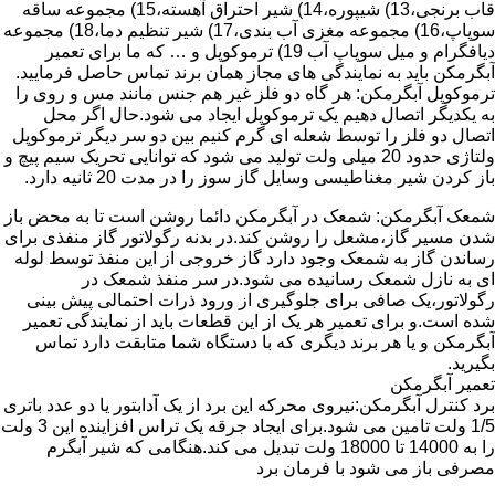
قاب برنجی،13) شیپوره،14) شیر احتراق آهسته،15) مجموعه ساقه
سوپاپ،16) مجموعه مغزی آب بندی،17) شیر تنظیم دما،18) مجموعه
دیافگرام و میل سوپاپ آب 19) ترموکوپل و … که ما برای تعمیر
آبگرمکن باید به نمایندگی های مجاز همان برند تماس حاصل فرمایید.
ترموکوپل آبگرمکن: هر گاه دو فلز غیر هم جنس مانند مس و روی را
به یکدیگر اتصال دهیم یک ترموکوپل ایجاد می شود.حال اگر محل
اتصال دو فلز را توسط شعله ای گرم کنیم بین دو سر دیگر ترموکوپل
ولتاژی حدود 20 میلی ولت تولید می شود که توانایی تحریک سیم پیچ و
باز کردن شیر مغناطیسی وسایل گاز سوز را در مدت 20 ثانیه دارد.
شمعک آبگرمکن: شمعک در آبگرمکن دائما روشن است تا به محض باز
شدن مسیر گاز،مشعل را روشن کند.در بدنه رگولاتور گاز منفذی برای
رساندن گاز به شمعک وجود دارد گاز خروجی از این منفذ توسط لوله
ای به نازل شمعک رسانیده می شود.در سر منفذ شمعک در
رگولاتور،یک صافی برای جلوگیری از ورود ذرات احتمالی پیش بینی
شده است.و برای تعمیر هر یک از این قطعات باید از نمایندگی تعمیر
آبگرمکن و یا هر برند دیگری که با دستگاه شما متابقت دارد تماس
بگیرید.
تعمیر آبگرمکن
برد کنترل آبگرمکن:نیروی محرکه این برد از یک آدابتور یا دو عدد باتری
1/5 ولت تامین می شود.برای ایجاد جرقه یک تراس افزاینده این 3 ولت
را به 14000 تا 18000 ولت تبدیل می کند.هنگامی که شیر آبگرم
مصرفی باز می شود با فرمان برد