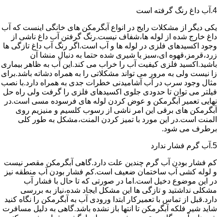
4.آب داغ رنگ گرفته است
یکی دیگر از مشکلات رایج در انواع آبگرمکن های خانگی اینست که آب
داغ خارج شده از لوله ها،شفاف نیست.رنگ گرفتن آب داغ ناشی از
وجود اکسیدهای فلزی در لوله ها و آب است.اگر رنگ آب داغ تازگی ها
زرد،قرمز،قهوه ای،سبز یا شیری شده حتما به دنبال منشا آن
باشید.اکسید فلزی کیفیت آب را خراب می کند.این آب به ظاهر بیماری
زا نیست ولی به مرور می تواند مشکلاتی را به همراه دشاته باشد.برای
مثال وجود سرب در آب آشامیدنی خطرات جدی به همراه دارد.با نصب
فیلتر می توان تا حدودی جلوی اکسیدهای فلزی را گرفت ولی راه حل
نهایی تعمیر آبگرمکن و عوض کردن لوله های فرسوده مسی است.در
آبگرمکن های برقی این امر ناشی از رسوب کلسیم و منیزیم روی
المنت است.در این مورد با تمیز کردن المنت،مشکل به طور کلی
برطرف می شود.
5.آب گرم فشار ندارد
کم فشار بودن آب گرم چندین علت دارد.گاهی آبگرمکن مقصر نیست
و لوله کشی آب ساختمان ضعیف است.کم فشار بودن آب منطقه نیز
در این موضوع دخیل است.اما در صورتی که تا حال با فشار آب
مشکلی نداشتید و تازگی ها این مشکل ایجاد شده،نیاز به بررسی
دارد.قبل از تماس با تعمیرکار ابتدا ورودی آب به آبگرمکن را نگاه کنید
شاید شیر فلکه آبگرمکن تا انتها باز نشده باشد.گاهی به دلیل مسافرت