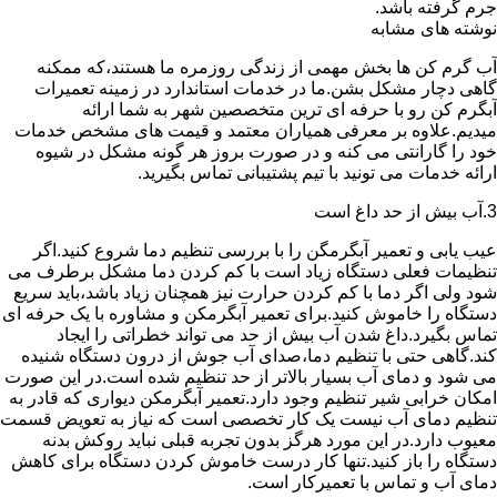
جرم گرفته باشد.
نوشته های مشابه
آب گرم کن ها بخش مهمی از زندگی روزمره ما هستند،که ممکنه
گاهی دچار مشکل بشن.ما در خدمات استاندارد در زمینه تعمیرات
آبگرم کن رو با حرفه ای ترین متخصصین شهر به شما ارائه
میدیم.علاوه بر معرفی همیاران معتمد و قیمت های مشخص خدمات
خود را گارانتی می کنه و در صورت بروز هر گونه مشکل در شیوه
ارائه خدمات می تونید با تیم پشتیبانی تماس بگیرید.
3.آب بیش از حد داغ است
عیب یابی و تعمیر آبگرمگن را با بررسی تنظیم دما شروع کنید.اگر
تنظیمات فعلی دستگاه زیاد است با کم کردن دما مشکل برطرف می
شود ولی اگر دما با کم کردن حرارت نیز همچنان زیاد باشد،باید سریع
دستگاه را خاموش کنید.برای تعمیر آبگرمکن و مشاوره با یک حرفه ای
تماس بگیرد.داغ شدن آب بیش از حد می تواند خطراتی را ایجاد
کند.گاهی حتی با تنظیم دما،صدای آب جوش از درون دستگاه شنیده
می شود و دمای آب بسیار بالاتر از حد تنظیم شده است.در این صورت
امکان خرابی شیر تنظیم وجود دارد.تعمیر آبگرمکن دیواری که قادر به
تنظیم دمای آب نیست یک کار تخصصی است که نیاز به تعویض قسمت
معیوب دارد.در این مورد هرگز بدون تجربه قبلی نباید روکش بدنه
دستگاه را باز کنید.تنها کار درست خاموش کردن دستگاه برای کاهش
دمای آب و تماس با تعمیرکار است.