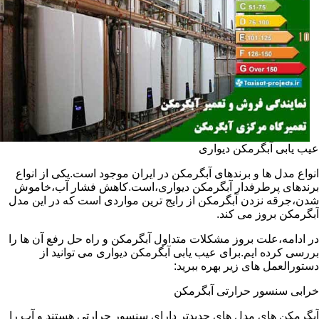
عیب یابی آبگرمکن دیواری
انواع مدل ها و برندهای آبگرمکن در ایران موجود است.یکی از انواع
برندهای پرطرفدار آبگرمکن دیواری،است.کاهش فشار آب،خاموش
شدن،جرقه نزدن آبگرمکن از رایج ترین مواردی است که در این مدل
آبگرمکن بروز می کند.
در ادامه،علت بروز مشکلات متداول آبگرمکن و راه حل رفع آن ها را
بررسی کرده ایم.برای عیب یابی آبگرمکن دیواری می توانید از
دستورالعمل های زیر بهره ببرید:
خرابی سنسور حرارتی آبگرمکن
آبگرمکن های مدل های جدیدتر دارای سنسور حرارتی هستند و آب را