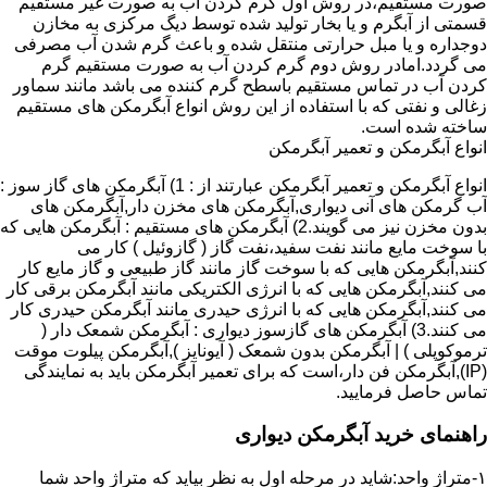
صورت مستقیم،در روش اول گرم کردن آب به صورت غیر مستقیم
قسمتی از آبگرم و یا بخار تولید شده توسط دیگ مرکزی به مخازن
دوجداره و یا مبل حرارتی منتقل شده و باعث گرم شدن آب مصرفی
می گردد.امادر روش دوم گرم کردن آب به صورت مستقیم گرم
کردن آب در تماس مستقیم باسطح گرم کننده می باشد مانند سماور
زغالی و نفتی که با استفاده از این روش انواع آبگرمکن های مستقیم
ساخته شده است.
انواع آبگرمکن و تعمیر آبگرمکن
انواع آبگرمکن و تعمیر آبگرمکن عبارتند از : 1) آبگرمکن های گاز سوز :
آب گرمکن های آنی دیواری,آبگرمکن های مخزن دار,آبگرمکن های
بدون مخزن نیز می گویند.2) آبگرمکن های مستقیم : آبگرمکن هایی که
با سوخت مایع مانند نفت سفید،نفت گاز ( گازوئیل ) کار می
کنند,آبگرمکن هایی که با سوخت گاز مانند گاز طبیعی و گاز مایع کار
می کنند,آبگرمکن هایی که با انرژی الکتریکی مانند آبگرمکن برقی کار
می کنند,آبگرمکن هایی که با انرژی حیدری مانند آبگرمکن حیدری کار
می کنند.3) آبگرمکن های گازسوز دیواری : آبگرمکن شمعک دار (
ترموکوپلی ) | آبگرمکن بدون شمعک ( آیونایز ),آبگرمکن پیلوت موقت
(IP),آبگرمکن فن دار،است که برای تعمیر آبگرمکن باید به نمایندگی
تماس حاصل فرمایید.
راهنمای خرید آبگرمکن دیواری
۱-متراژ واحد:شاید در مرحله اول به نظر بیاید که متراژ واحد شما