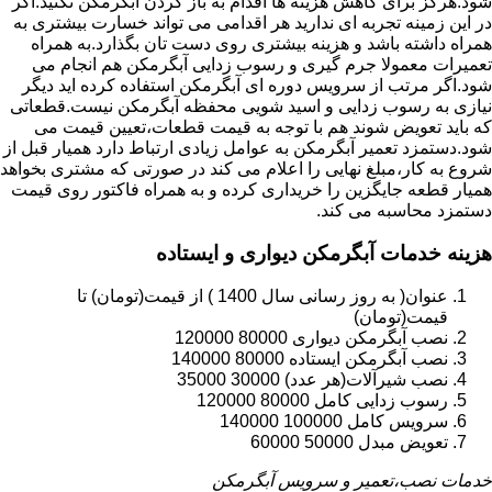
شود.هرگز برای کاهش هزینه ها اقدام به باز کردن آبگرمکن نکنید.اگر
در این زمینه تجربه ای ندارید هر اقدامی می تواند خسارت بیشتری به
همراه داشته باشد و هزینه بیشتری روی دست تان بگذارد.به همراه
تعمیرات معمولا جرم گیری و رسوب زدایی آبگرمکن هم انجام می
شود.اگر مرتب از سرویس دوره ای آبگرمکن استفاده کرده اید دیگر
نیازی به رسوب زدایی و اسید شویی محفظه آبگرمکن نیست.قطعاتی
که باید تعویض شوند هم با توجه به قیمت قطعات،تعیین قیمت می
شود.دستمزد تعمیر آبگرمکن به عوامل زیادی ارتباط دارد همیار قبل از
شروع به کار،مبلغ نهایی را اعلام می کند در صورتی که مشتری بخواهد
همیار قطعه جایگزین را خریداری کرده و به همراه فاکتور روی قیمت
دستمزد محاسبه می کند.
هزینه خدمات آبگرمکن دیواری و ایستاده
عنوان( به روز رسانی سال 1400 ) از قیمت(تومان) تا
قیمت(تومان)
نصب آبگرمکن دیواری 80000 120000
نصب آبگرمکن ایستاده 80000 140000
نصب شیرآلات(هر عدد) 30000 35000
رسوب زدایی کامل 80000 120000
سرویس کامل 100000 140000
تعویض مبدل 50000 60000
خدمات نصب،تعمیر و سرویس آبگرمکن