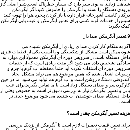
شباهت زیادی به بوی سیر دارد که بسیار خطرناک است.شیر اصلی گاز
ورودی دستگاه را بسته و آبگرمکن را خاموش کنید.اگر آبگرمکن
درکنار کابینت آشپزخانه قرار دارد،با باز کردن پنجره،هوا را تهویه کنید
سپس از خدمات لوله کشی برای تعمیر آبگرمکن و عیب یابی آبگرمکن
کمک بگیرید.
9.تعمیر آبگرمکن صدا دار
اگر به هنگام کار کردن صدای زیادی از آبگرمکن شنیده می
شود،ممکن است مشکل از شکستگی و یا آسیب یکی از قطعات فلزی
داخل دستگاه باشد.در سرویس دوره ای آبگرمکن معمولا این موارد به
سادگی تشخیص داده می شود.اگر مدت زیادی است که از خدمات
سرویس دوره ای استفاده نکرده اید حتما محفظه آب گرم با جرم و
رسوبات اشغال شده که همین موضوع هم می تواند مشکل ایجاد
کند.وقتی دستگاه روشن است و آب گرم هم تولید می شود اما در حین
کارکرد،سر و صدای دستگاه زیاد است با ما تماس بگیرید.برای عیب
یابی و تعمیر آبگرمکن نیاز به بررسی دقیق تر است.به خصوص وقتی از
داخل دستگاه صدای جوشیدن آب شنیده می شود موضوع جدی تر
است.
هزینه تعمیر آبگرمکن چقدر است؟
برای تعیین قیمت تعمیرات لازم است تا آبگرمکن از نزدیک بررسی