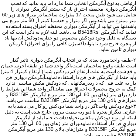
ارتباطی به نوع آبگرمکن انتخابی شما ندارد اما باید بدانید که نصب
آبگرمکن دیواری محفظه احتراق باز که بیشتر آبگرمکن دیواری را
شامل می شود طبق مبحث 17 مقرارت ساختما در متراژ های زیر 60
متر ممنوع می باشد.پس اگر متراژ واحدشما کمتر از 60 متر مربع می
باشدتنها می توانید از آبگرمکن دیواری محفظه احتراق بسته استفاده
نمایید که آبگرمکن B5418Rsi می باشد.البته لازم به ذکر است که این
دستگاه به دلیل وجود دودکش مخصوص دو جداره،دودکش آن تنها باد
از پنجره خارج شود تا بتوانداکسیژن کافی را برای احتراق آبگرمکن
دیواری تامین نماید.
۲-طبقه واحد:مورد بعدی که در انتخاب آبگرمکن دیواری تاثیر گذار
است طبقه وقوع ساختمان است،اگر واحد شما در طبقه آخرساختمان
واقع شده است به علت ارتفاع کم دودکش شما ( ارتفاع کمتراز 4 متر)
باید حتما از آبگرمکن های فن داراستفاده نمایید.آبگرمکن دیواری فن
دار به علت فنی که دارددرمکانهایی که دودکش مکش مناسبی ندارد
کمک به خروج محصولات احتراق می نماید.اگر واحد شما این شرایط را
دارد برای متراژهای بین 60 الی 130 متر مربع آبگرمکن B3315IF و
متراژهای بالای 130 متر مربع آبگرمکن B3318IF مناسب می باشد.
۳-نوع دودکش واحد:اگر در واحد شما دودکش رو کار می باشد یا به
عبارتی دیگراز پنجره یا دیواربه سمت بیرون خارج شده است به دلیل
اینکه این نوع دودکش مکشی نخواهدداشت حتما باید از آبگرمکن
دیواری فن دار استفاده نمایید.برای متراژهای بین 60 الی 130 متر
مربع آبگرمکن B3315IF و متراژهای بالای 130 متر مربع آبگرمکن
B3318IF مناسب می باشد.