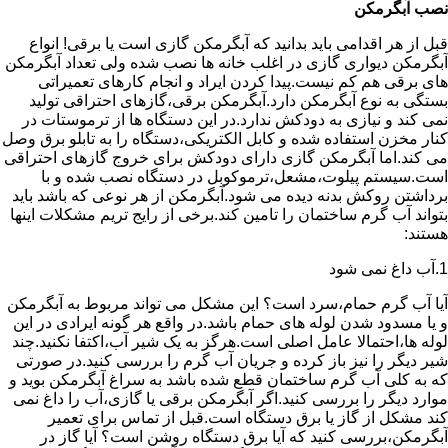
نصب آبگرمکن
قبل از هر اقدامی باید بدانید که آبگرمکن گازی است یا برقی! انواع
آبگرمکن دیواری گازی در اغلب خانه ها نصب شده ولی تعداد آبگرمکن
های برقی هم کم نیست.پیدا کردن ایراد و انجام کارهای تعمیراتی
بستگی به نوع آبگرمکن دارد.آبگرمکن برقی،گازهای احتراقی تولید
نمی کند و نیازی به دودکش ندارد.در این دستگاه ها از ترموستات در
کنار مخزن استفاده شده و کابل الکتریکی،دستگاه را به تابلو برق وصل
می کند.اما آبگرمکن گازی دارای دودکش برای خروج گازهای احتراقی
است.سیستم پیلوت،مشعل،ترموکوبل در دستگاه نصب شده و با
برداشتن روکش بدنه دیده می شود.آبگرمکن از هر نوعی که باشد باید
بتواند آب گرم ساختمان را تامین کند.برخی از رایج تریم مشکلات اینها
هستند:
1.آب داغ نمی شود
آیا آب گرم حمام،سرد است؟ این مشکل می تواند مربوط به آبگرمکن
و یا مسدود شدن لوله های حمام باشد.در واقع هر گونه ایرادی در این
لوله ها،احتمالا عامل اصلی است.هرگز به یک شیر آب،اکتفا نکنید.چند
شیر دیگر را نیز باز کرده و جریان آب گرم را بررسی کنید.در صورتی
که به کلی آب گرم ساختمان قطع شده باشد به سراغ آبگرمکن بوید و
موارد دیگر را بررسی کنید.اگر آبگرمکن برقی یا گازی،آب را داغ نمی
کند مشکل از گاز یا برق دستگاه است.قبل از تماس برای تعمیر
آبگرمکن،بررسی کنید که آیا برق دستگاه روشن است؟ آیا گاز در