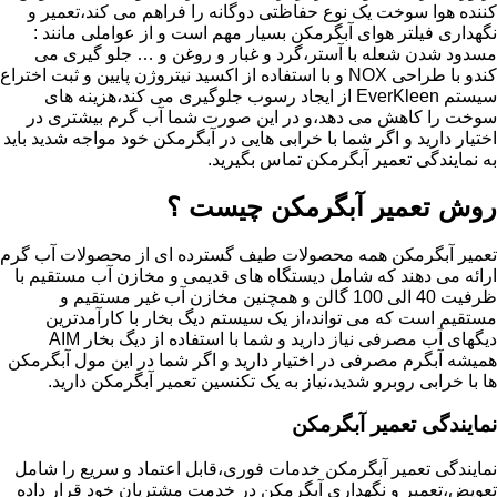
کننده هوا سوخت یک نوع حفاظتی دوگانه را فراهم می کند،تعمیر و
نگهداری فیلتر هوای آبگرمکن بسیار مهم است و از عواملی مانند :
مسدود شدن شعله با آستر،گرد و غبار و روغن و … جلو گیری می
کندو با طراحی NOX و با استفاده از اکسید نیتروژن پایین و ثبت اختراع
سیستم EverKleen از ایجاد رسوب جلوگیری می کند،هزینه های
سوخت را کاهش می دهد،و در این صورت شما آب گرم بیشتری در
اختیار دارید و اگر شما با خرابی هایی در آبگرمکن خود مواجه شدید باید
به نمایندگی تعمیر آبگرمکن تماس بگیرید.
روش تعمیر آبگرمکن چیست ؟
تعمیر آبگرمکن همه محصولات طیف گسترده ای از محصولات آب گرم
ارائه می دهند که شامل دیستگاه های قدیمی و مخازن آب مستقیم با
ظرفیت 40 الی 100 گالن و همچنین مخازن آب غیر مستقیم و
مستقیم است که می تواند،از یک سیستم دیگ بخار با کارآمدترین
دیگهای آب مصرفی نیاز دارید و شما با استفاده از دیگ بخار AIM
همیشه آبگرم مصرفی در اختیار دارید و اگر شما در این مول آبگرمکن
ها با خرابی روبرو شدید،نیاز به یک تکنسین تعمیر آبگرمکن دارید.
نمایندگی تعمیر آبگرمکن
نمایندگی تعمیر آبگرمکن خدمات فوری،قابل اعتماد و سریع را شامل
تعویض،تعمیر و نگهداری آبگرمکن در خدمت مشتریان خود قرار داده