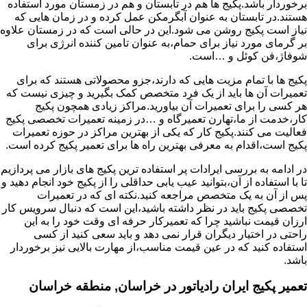
برخوردار باشد.پکیج ها هم در تابستان و هم در زمستان مورد استفاده
هستند.در تابستان به عنوان آبگرمکن عمل کرده و در زمان هایی که
نیاز است پکیج روشن می شود.این در حالی است که در زمستان علاوه
بر گرمای مورد نیاز برای حمام،به عنوان تامین کننده انرژی برای
شوفاژ،فن کوئل و …است.
پکیج ها با تمام مزیت هایی که دارند،جزو محصولاتی هستند که برای
تعمیرات آن ها باید از یک فرد متخصص کمک بگیرید و چیزی نیست که
هر کسی را برای تعمیرات آن بیاورید.مراکز زیادی همچون پکیج
کار،خدمت از ما،تهارن تعمیرگاه و …در زمینه تعمیرات تخصصی پکیج
فعالیت می کنند.پکیج کار که یکی از بهترین مراکز در حوزه تعمیرات
پکیج است،اقدام به معرفی بهترین راه ها برای تعمیر پکیج کرده است.
در ادامه به بررسی ایرادات پر استفاده ترین پکیج های بازار می پردازیم
تا با استفاده از آن،بتوانید عیب یابی حداقلی را از پکیج خود انجام دهید و
پس از آن به یک متخصص مراجعه کنید.نکته ای که در تعمیرات
تخصصی پکیج باید در نظر داشته باشید،این است که دنبال سرویس کار
ارزان قیمت نباشید چرا که تعمیرکار حرفه ای وقت خود را به این
راحتی در اختیار دیگران قرار نمی دهد و باید سعی کنید از کسی
استفاده کنید که در عین قیمت مناسب،از مهارت بالایی نیز برخوردار
باشد.
تعمیر پکیج ایران رادیاتور در خراسان, منطقه خراسان