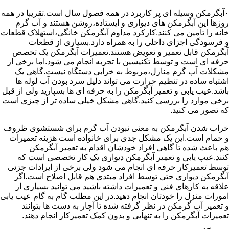
۰آبگرمکن وسیله ای پر کاربرد در همه فصول سال است.تقریبا در همه
روزها این آبگرمکن های دیواری و ایستاده،روشن هستند و آب گرم
خانه را تامین می کنند.کارکرد مداوم آبگرمکن خانگی،استهلاک قطعات
و فرسودگی اجزای داخلی را به همراه دارد.بسیاری از قطعات
آبگرمکن قابل تعمیر و تعویض هستند.تعمیرات آبگرمکن یک تخصص
حرفه ای است و توسط تکنیسین با تجربه انجام می شود.اما برخی از
مشکلات آب گرم منازل،مربوط به خرابی دستگاه نیست.گاهی یک
اشتباه ساده در تنظیم حرارت می تواند دلیل سرد بودن آب لوله ها
باشد.عیب یابی و تعمیر آبگرمکن را به حرفه ای ها بسپارید ولی از قبل
برخی موارد را بررسی کنید.گاهی مشکل خیلی ساده تر از چیزی است
که تصور می کنید.
خراب شدن آبگرمکن به معنی نبودن آب گرم برای شستشوی ظروف
و حمام است.این یک مشکل جدی برای خانواده است هزینه تعمیرات
هم باعث شده تا گاهی افراد خودشان اقدام به تعمیر آبگرمکن
کنند.عیب یابی و تعمیر آبگرمکن دیواری یک کار تخصصی است که
توسط تعمیرکار حرفه ای انجام می شود ولی برخی از ایرادات جزئی
آبگرمکن دیواری حتی توسط افراد مبتدی هم قابل اصلاح است.اگر
علاقه به کارهای فنی و تعمیرات داشته باشید می توانید بسیاری از
امورات منزل را خودتان انجام دهید.در این مطلب گام به گام عیب یابی
و تعمیر آب گرمکن در نظر گرفته شده تا آچار به دست ها بتوانند
تعمیرات آبگرمکن را به تنهایی و بدون کمک تعمیرکار انجام دهند.