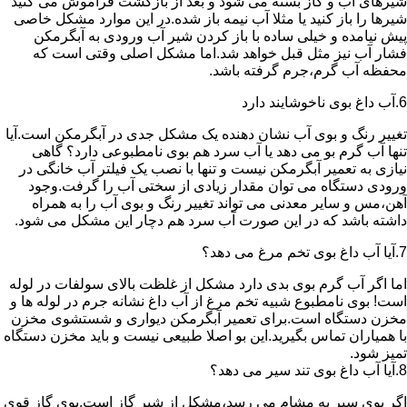
شیرهای آب و گاز بسته می شود و بعد از بازگشت فراموش می کنید
شیرها را باز کنید یا مثلا آب نیمه باز شده.در این موارد مشکل خاصی
پیش نیامده و خیلی ساده با باز کردن شیر آب ورودی به آبگرمکن
فشار آب نیز مثل قبل خواهد شد.اما مشکل اصلی وقتی است که
محفظه آب گرم،جرم گرفته باشد.
6.آب داغ بوی ناخوشایند دارد
تغییر رنگ و بوی آب نشان دهنده یک مشکل جدی در آبگرمکن است.آیا
تنها آب گرم بو می دهد یا آب سرد هم بوی نامطبوعی دارد؟ گاهی
نیازی به تعمیر آبگرمکن نیست و تنها با نصب یک فیلتر آب خانگی در
ورودی دستگاه می توان مقدار زیادی از سختی آب را گرفت.وجود
آهن،مس و سایر معدنی می تواند تغییر رنگ و بوی آب را به همراه
داشته باشد که در این صورت آب سرد هم دچار این مشکل می شود.
7.آیا آب داغ بوی تخم مرغ می دهد؟
اما اگر آب گرم بوی بدی دارد مشکل از غلظت بالای سولفات در لوله
است! بوی نامطبوع شبیه تخم مرغ از آب داغ نشانه جرم در لوله ها و
مخزن دستگاه است.برای تعمیر آبگرمکن دیواری و شستشوی مخزن
با همیاران تماس بگیرید.این بو اصلا طبیعی نیست و باید مخزن دستگاه
تمیز شود.
8.آیا آب داغ بوی تند سیر می دهد؟
اگر بوی سیر به مشام می رسد،مشکل از شیر گاز است.بوی گاز قوی