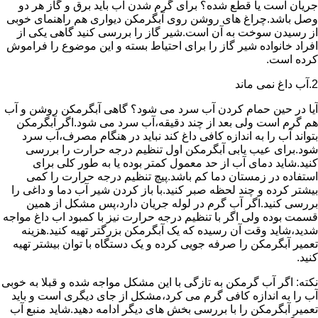
جریان است یا قطع شده؟ برای گرم شدن آب باید برق و گاز هر دو
وصل باشد.چراغ های روشن روی آبگرمکن دیواری هم راهنمای خوبی
از رسیدن سوخت به آن است.شیر گاز را بررسی کنید گاهی یکی از
افراد خانواده شیر گاز را برای احتیاط بسته و این موضوع را فراموش
کرده است.
2.آب داغ نمی ماند
آیا در حین حمام کردن آب سرد می شود؟ گاهی آبگرمکن روشن و آب
هم گرم است ولی بعد از چند دقیقه،آب سرد می شود.اگر آبگرمکن
بتواند آب را به اندازه کافی داغ کند نباید در هنگام مصرف،آب سرد
شود.برای عیب یابی آبگرمکن اول تنظیم درجه حرارت را بررسی
کنید.شاید دمای آب از حد معمول کمتر بوده یا به طور کلی برای
استفاده در زمستان دما کم باشد.پیچ تنظیم درجه حرارت را کمی
بیشتر کرده و چند لحظه صبر کنید.با باز کردن شیر آب دما و داغی را
بررسی کنید.اگر آب گرم در لوله جریان دارد،پس مشکل از همین
قسمت بوده ولی اگر با تنظیم درجه حرارت نیز با کمبود اب داغ مواجه
شدید،شاید وقت آن رسیده که یک آبگرمکن بزرگتر تهیه کنید.هزینه
تعمیر آبگرمکن را صرفه جویی کرده و یک دستگاه با توان بیشتر تهیه
کنید.
نکته: اگر آب گرمکن به تازگی با این مشکل مواجه شده و قبلا به خوبی
آب را به اندازه کافی گرم می کرد،مشکل از جای دیگری است و باید
تعمیر آبگرمکن را با بررسی بخش های دیگر ادامه دهید.شاید منبع آب