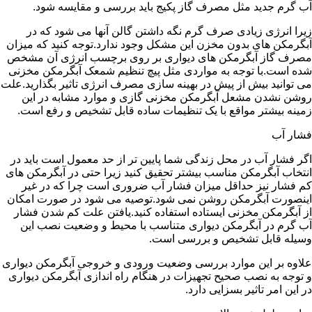
آب گرم جدید مثل مصرف گاز پکیج باید بررسی و مقایسه شود.
زیرا انرژی زیادی صرف گرم نگه داشتن گالن آنها می شود که در
آبگرمکن های بدون مخزن این مشکل وجود ندارد.توجه کنید که میزان
مصرف گاز آبگرمکن های دیواری بر روی برچسب انرژی آن مشخص
شده است.با توجه به مواردی مثل پیچ تنظیم شمعک آبگرمکن مخزنی
می توانید بیش از پیش در بهینه سازی مصرف انرژی تاثیر بگذارید.علت
روشن نشدن مشعل آبگرمکن مخزنی گازی و موارد مشابه در این
زمینه بیشتر مواقع با یک تنظیمات ساده قابل تشخیص و رفع است.
فشار آب
اگر فشار آب در محل زندگی شما پایین تر از حد معمول است باید در
انتخاب آبگرمکن مناسب بیشتر تحقیق کنید زیرا حتی در آبگرمکن های
کم فشار نیز حداقل میزان فشار آب ضروری است چرا که در غیر
اینصورت آبگرمکن روشن نمی شود.توصیه می شود در صورت امکان
از آبگرمکن مخزنی ایستاده استفاده کنید.یافتن علت کم شدن فشار
آب گرم در آبگرمکن دیواری متناسب با محیط و وضعیت نصب این
وسیله قابل تشخیص و بررسی است.
علاوه بر این موارد بررسی وضعیت ورودی و خروجی آبگرمکن دیواری
و توجه به نصب صحیح تجهیزات در هنگام راه اندازی آبگرمکن دیواری
در این امر تاثیر بسزایی دارد.