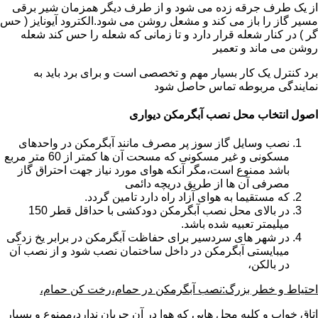
از یک طرف جرقه زده می شود و از طرف دیگر همزمان شیر برقی
مسیر گاز را باز می کند و مشعل روشن می شود.الکترود آیونایز ( حس
گر ) در کنار شعله قرار دارد و تا زمانی که شعله را حس کند شعله
روشن می ماند و تعمیر
برد کنترل یک کار بسیار مهم و تخصصی است و برای برد باید به
نمایندگی مربوطه تماس حاصل شود
اصول انتخاب محل نصب آبگرمکن دیواری
نصب وسایل گاز سوز پر مصرف مانند آبگرمکن در واحدهای
مسکونی و غیر مسکونی که مسحت آن ها کمتر از 60 متر مربع
باشد ممنوع است،مگر آنکه هوای مورد نیاز جهت احتراق گاز
مصرفی آن ها از طریق دریچه دائمی
که مستقیما به هوای آزاد راه دارد تامین گردد.
در بالای محل نصب آبگرمکن دودکشی با حداقل قطر 150
میلیمتر تعبیه شده باشد.
در شهر های سردسیر برای حفاظت آبگرمکن در برابر یخ زدگی
میبایستی آبگرمکن در داخل ساختمان نصب شود و از نصب آن
در بالکن،
احتیاط و خطر بزرگ:نصب آبگرمکن در حمام،رخت کن حمام،
اتاق خواب و کلیه محل هایی که هوا در آن جریان ندارد،ممنوع و بسیار