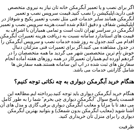
اگر برای نصب و یا تعمیر آبگرمکن خانه تان نیاز به نیروی متخصص
فنی دارید،اپلیکیشن را نصب کنید.قیمت سرویس نصب و تعمیر
آبگرمکن همانند سایر خدمات فنی مثل نصب و تعمیر پکیج و شوفاژ در
اپلیکیشن شفاف و دقیق اعلام شده است.هزینه سرویس نصب و تعمیر
آبگرمکن در سراسر تهران ثابت است و تمامی همیاران با اشراف به
قیمت های استاندارد سامانه نسبت به دریافت هزینه تعمیرات آبگرمکن
اقدام می کنند.جدول به روز شده خدمات نصب و سرویس آبگرمکن را
در جدول مشاهده می کنید.اگر برای تعمیرات فنی منزلتان دنبال
خوش نام ترین متخصصین شهر می گردید ما همه متخصصان را در
گردهم آورده ایم.همیاران تعمیرکار در همه روزهای هفته آماده انجام
سفارش های ثبت شده در اپ این سامانه هستند.همه سفارش ها
شامل گارانتی خدمات می باشد.
هنگام خرید آبگرمکن دیواری به چه نکاتی توجه کنیم؟
هنگام خرید آبگرمکن دیواری باید توجه کنید،پرداخته ایم.مطالعه این
قسمت پاسخ سوال "آبگرمکن دیواری چی بخرم" شما را به طور کامل
می دهد تا با مزایا و معایب آبگرمکن دیواری برقی،گازی و مدل های آن
آشنا شوید (معایب ابگرمکن بدون شمعک) و بتوانید بهترین آبگرمکن
دیواری را برای منزل تان خریداری کنید.
ظرفیت