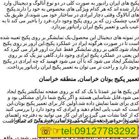
پکیج های ایران رادیور به صورت کلی در دو نوع آنالوگ و دیجیتال وارد
بازار شده اند که هر کدام ویژگی های مخصوص به خود را دارند.پکیج
های آنالاوگ وقتی دچار ایرادی در ساختار خود می شوند،از طریق یک
لامپ چشمک زن که بر روی پکیج وجود دارد،فرد را باخبر می کند تا به
عیب یابی و تعمیر پکیج ایران رادیاتور بپردازد.
در نمونه های دیجیتال این محصول،یک نمایشگر بر روی پکیج تعبیه شده
است تا در صورت هرگونه ایراد در عملکرد پکیج،این ارور بر روی پکیج
ایجاد شود.گاهی بر روی نمایشگر فقط عبارت ارور قرار می گیرد که
این یعنی در عملکرد پکیج ایرادی وجود دارد.گاهی نیز یک کد بر روی
نمایشگر ایجاد می شود که با آن می شود فهمید که چه ایرادی در پکیج
وجود دارد و راحت تر می توان به تعمیر پکیج ایران رادیاتور پرداخت.
تعمیر پکیج بوتان خراسان, منطقه خراسان
این پکیج ها نیز عمدتا با یک کد که بر روی صفحه نمایگشر پکیج ایجاد
می شود،قابل شناسایی هستند و اگر پکیج شما دارای مشکلی بود و
کدی برای شما نمایش داده شد،اولین کار برای تعمیر پکیج بوتان،این
است که عیب یابی انجام دهید و ایرادی که وجود دارد را بررسی کنید
که از کجا نشات می گیرد.برای این کار می توانید به دفترچه راهنمای
تلفن تماس فوری
تعمیر آبگرمکن خراسان,تعمیر پکیج در خراسان
محصول خود مراجعه کنید که معمولا تمامی ایرادهایی که ممکن است
برای پکیج پیش بیاید در آن قرار گرفته است.
☞☏
tel:09127783292
گاهی نیز هنگام خرابی پکیج،هیچ اروری نمایش داده نمی شود.در واقع