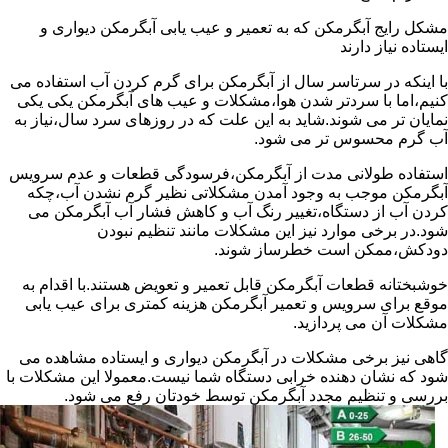
مشکل رایج آبگرمکن که به تعمیر و عیب یابی آبگرمکن دیواری و
ایستاده نیاز دارند
با اینکه در سرتاسر سال از آبگرمکن برای گرم کردن آب استفاده می
کنیم،اما با سردتر شدن هوا،مشکلات و عیب های آبگرمکن یکی یکی
نمایان تر می شوند.شاید به این علت که در روزهای سرد سال،نیاز به
آب گرم محسوس تر می شود.
استفاده طولانی مدت از آبگرمکن،فرسودگی قطعات و عدم سرویس
آبگرمکن موجب به وجود آمدن مشکلاتی نظیر گرم نشدن آب،چکه
کردن آب از دستگاه،تغییر رنگ آب و کاهش فشار آب آبگرمکن می
شود.در برخی موارد نیز این مشکلات مانند تنظیم نبودن
دودکش،ممکن است خطرساز شوند.
خوشبختانه قطعات آبگرمکن قابل تعمیر و تعویض هستند.با اقدام به
موقع برای سرویس و تعمیر آبگرمکن هزینه کمتری برای عیب یابی
مشکلات آن می پردازید.
گاهی نیز برخی مشکلات در آبگرمکن دیواری و ایستاده مشاهده می
شود که نشان دهنده خرابی دستگاه شما نیست.معمولا این مشکلات با
بررسی و تنظیم مجدد آبگرمکن توسط خودتان رفع می شود.