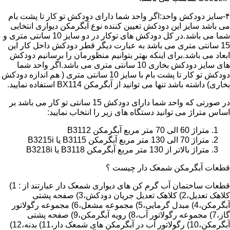
۴-سایز دودکش واحد:اگر واحد شما دارای دودکش تو کار تا پشت بام
می باشد سایز این دودکش تعیین کننده نوع آبگرمکن دیواری انتخابی
شما می باشد.در کل دودکش های توکار در دو سایز 10 سانتی متری و
15 سانتی متری می باشد به عبارت دیگر قطر دودکش داخل کار این
ابعاد می باشد.برای اینکه بهتر بتوانیم منظورمان را برسانیم دودکش
های سایز دودکش بخاری 10 سانتی متری می باشد.اگر واحد شما
دودکش تو کار تا پشت بام با سایز 10 سانتی متری ( هم اندازه دودکش
بخاری) داشته باشد تنها می توانید از آبگرمکن BX114 استفاده نمایید.
در صورتی که واحد شما دارای دودکش 15 سانتی تو کار می باشد بر
اساس متراژ می توانید دستگاه های زیر را انتخاب نمایید:
متراژ 60 الی 70 متر مربع آبگرمکن B3112
متراژ 70 الی 130 متر مربع آبگرمکن B3115 یا B3215i
متراژ بالاتر از 130 متر مربع آبگرمکن B3118 یا B3218i
قطعات آبگرمکن شمعک دار چیست ؟
قطعات ساختمان آب گرم کن های دیواری شمعک دار عبارتند از : 1)
کلاهک تعدیل،2) کلاهک تعدیل جریان دودکش،3) صفحه پشتی
آبگرمکن،4) مبدل گرمایی،5) مجموعه مشعل،6) مجموعه رگولاتور
گاز،7) مجموعه رگولاتور آب،8) رویه آبگرمکن،9) صفحه پشتی
آبگرمکن،10) رگولاتور آب در آبگرمکن های شمعک دار،11) بدنه،12)