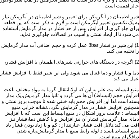
حائز اهمیت است.
شیر اطمینان در آبگرمکن برای تعمیر و شیر اطمینان در آبگرمکن نیاز
به یک تکنسین تعمیر آبگرمکن است،و لازم به ذکر است که این قطعه
برای جلو گیری از افزایش بیش از حد فشار در مدار گرمایش استفاده
می شود تا از ایجاد نشتی و آسیب در اتصالات جلوگیری نماید.
1) این شیر در فشار 3bar عمل کرده و حجم اضافی آب مدار گرمایش
را تخلیه می کند.
2) اگرچه در دستگاه های حرارتی شیرهای اطمینان با افزایش فشار،
دما و یا فشار و دما فعال می شوند ولی این شیر فقط با افزایش فشار
عمل می کند.
منبع انبساط بت علم به این که اولا،انتقال گرما به مواد مختلف باعث
افزایش حجم (اتبساط) آن ها می گردد و ثانیا مدار گرمایش،یک مدار
بسته است،لذا این افزایش حجم باید خنثی شده تا موجب بروز نشتی و
همچنین افزایش فشار در مدار گرمایش نگردد،نشانه خرابی منبع
انبساط : علامت بروز اشکال در منبع انبساط این است که با افزایش
دمای مدار گرمایش فشار آن نیز افزایش و با کاهش دما،فشار نیز
افت می کند.دلایل افت فشار عبارتند از : کم و یا زیاد بودن فشار باد
منبع انبساط،انسداد لوله رابط منبع با مدار گرمایش،پاره شدن
دیافگرام منبع است.