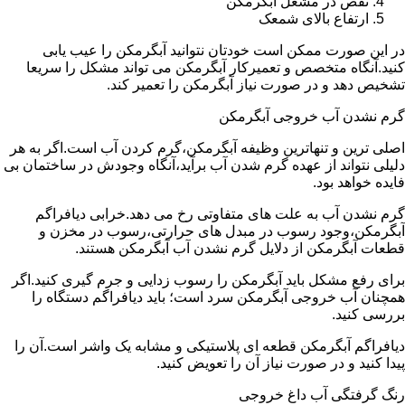
نقص در مشعل آبگرمکن
ارتفاع بالای شمعک
در این صورت ممکن است خودتان نتوانید آبگرمکن را عیب یابی
کنید.آنگاه متخصص و تعمیرکار آبگرمکن می تواند مشکل را سریعا
تشخیص دهد و در صورت نیاز آبگرمکن را تعمیر کند.
گرم نشدن آب خروجی آبگرمکن
اصلی ترین و تنهاترین وظیفه آبگرمکن،گرم کردن آب است.اگر به هر
دلیلی نتواند از عهده گرم شدن آب برآید،آنگاه وجودش در ساختمان بی
فایده خواهد بود.
گرم نشدن آب به علت های متفاوتی رخ می دهد.خرابی دیافراگم
آبگرمکن،وجود رسوب در مبدل های حرارتی،رسوب در مخزن و
قطعات آبگرمکن از دلایل گرم نشدن آب آبگرمکن هستند.
برای رفع مشکل باید آبگرمکن را رسوب زدایی و جرم گیری کنید.اگر
همچنان آب خروجی آبگرمکن سرد است؛ باید دیافراگم دستگاه را
بررسی کنید.
دیافراگم آبگرمکن قطعه ای پلاستیکی و مشابه یک واشر است.آن را
پیدا کنید و در صورت نیاز آن را تعویض کنید.
رنگ گرفتگی آب داغ خروجی