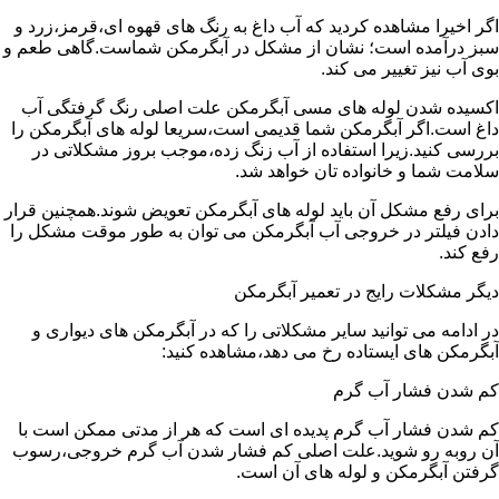
اگر اخیرا مشاهده کردید که آب داغ به رنگ های قهوه ای،قرمز،زرد و
سبز درآمده است؛ نشان از مشکل در آبگرمکن شماست.گاهی طعم و
بوی آب نیز تغییر می کند.
اکسیده شدن لوله های مسی آبگرمکن علت اصلی رنگ گرفتگی آب
داغ است.اگر آبگرمکن شما قدیمی است،سریعا لوله های آبگرمکن را
بررسی کنید.زیرا استفاده از آب زنگ زده،موجب بروز مشکلاتی در
سلامت شما و خانواده تان خواهد شد.
برای رفع مشکل آن باید لوله های آبگرمکن تعویض شوند.همچنین قرار
دادن فیلتر در خروجی آب آبگرمکن می توان به طور موقت مشکل را
رفع کند.
دیگر مشکلات رایج در تعمیر آبگرمکن
در ادامه می توانید سایر مشکلاتی را که در آبگرمکن های دیواری و
آبگرمکن های ایستاده رخ می دهد،مشاهده کنید:
کم شدن فشار آب گرم
کم شدن فشار آب گرم پدیده ای است که هر از مدتی ممکن است با
آن روبه رو شوید.علت اصلی کم فشار شدن آب گرم خروجی،رسوب
گرفتن آبگرمکن و لوله های آن است.