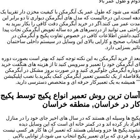
دوام و طول عمر بالا
گفته می شود که طول عمر یک آبگرمکن با کیفیت مخزن دار تقریبا یک
دهه است.این درحالیست که مدل های آبگرمکن دیواری تا دو برابر این
مدت عمر می کنند.اگر در خرید آبگرمکن دقت کافی را بکار ببرید به
راحتی می توانید از دردسرهای هر ده ساله تعویض آبگرمکن نجات پیدا
کنید.داشتن اطلاعات کافی در خصوص تفاوت پکیج و آبگرمکن در
انتخاب صحیح و کارایی بالای این وسایل در سیستم داخلی ساختمان
تاثیر بسزایی دارد.
بعد از خرید آبگرمکن به این نکته توجه کنید که بهتر است بصورت دوره
ای آبگرمکن خود را تعمیر و سرویس کنید تا از هزینه های هنگفت خرید
دوباره آبگرمکن جلوگیری کنید و در صورت بروز مشکل در آبگرمکن
بلافاصله از یک تکنسین تعمیر آبگرمکن کمک بگیرید.با نصب اپلیکیشن
"" همیشه به یک تعمیرکار حرفه ای و متخصص دسترسی دارید.
آسان ترین روش تعمیر انواع پکیج توسط پکیج
کار در خراسان, منطقه خراسان
پکیج ها وسیله ای هستند که در سال های اخیر جای خود را در منازل
افراد باز کرده اند و در کمتر خانه ای است که این وسایل دیده
نشوند.پکیج ها جزو وسایلی هستند که تعمیر آن ها کار هر کسی نیست
و باید فردی که برای تعمیر پکیج انتخاب می شود،از توانایی بالایی