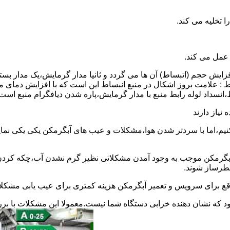
 عمل می کند.
 افزایش حجم (اتبساط) آن ها می گردد و ثانیا مدار گرمایش،یک مدار ب
 : علامت بروز اشکال در منبع انبساط این است که با افزایش دمای م
ساط،انسداد لوله رابط منبع با مدار گرمایش،پاره شدن دیافگرام منبع است
نیاز دارند
نیم،اما با سردتر شدن هوا،مشکلات و عیب های آبگرمکن یکی یکی نمای
رمکن موجب به وجود آمدن مشکلاتی نظیر گرم نشدن آب،چکه کردن آ
طرساز شوند.
وقع برای سرویس و تعمیر آبگرمکن هزینه کمتری برای عیب یابی مشکلا
د که نشان دهنده خرابی دستگاه شما نیست.معمولا این مشکلات با ب