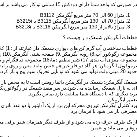
در صورتی که واحد شما دارای دودکش 15 سانتی تو کار می باشد بر اساس متراژ می توانید دستگاه های زیر را انتخاب نمایید:
متراژ 60 الی 70 متر مربع آبگرمکن B3112
متراژ 70 الی 130 متر مربع آبگرمکن B3115 یا B3215i
متراژ بالاتر از 130 متر مربع آبگرمکن B3118 یا B3218i
قطعات آبگرمکن شمعک دار چیست ؟
مجموعه مغزی آب بندی،17) شیر تنظیم دما،18) مجموعه دیافگرام و میل سوپاپ آب 19) ترموکوپل و … که ما برای تعمیر آبگرمکن باید به نمایندگی های مجاز همان برند تماس حاصل فرمایید.
ترموکوپل آبگرمکن: هر گاه دو فلز غیر هم جنس مانند مس و روی را به
حدود 20 میلی ولت تولید می شود که توانایی تحریک سیم پیچ و باز کردن شیر مغناطیسی وسایل گاز سوز را در مدت 20 ثانیه دارد.
شمعک آبگرمکن: شمعک در آبگرمکن دائما روشن است تا به محض باز شد
ای به نازل شمعک رسانیده می شود.در سر منفذ شمعک در رگولاتور،یک ص
برند دیگری که با دستگاه شما متابقت دارد تماس بگیرید.
تعمیر آبگرمکن
مصرفی باز می شود با فرمان برد
از یک طرف جرقه زده می شود و از طرف دیگر همزمان شیر برقی مسیر گ
روشن می ماند و تعمیر