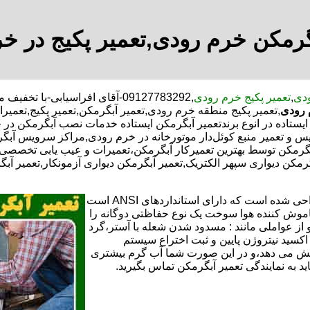
گرمکن خرم رودی,تعمیر پکیج در خ
ودی
,
تعمیر پکیج خرم رودی
,09127783292-آقای افراسیابی-
 رودی
,تعمیر پکیج منطقه خرم رودی,تعمیر آبگرمکن,تعمیر پکیج,تعمیر
ستاده در انوع برندتعمیر آبگرمکن ایستاده خدمات نصب آبگرمکن در خ
س و تعمیر منبع کوئل‌دار موتورخانه در خرم رودی,مراکز سرویس آبگ
رمکن توسط بهترین تعمیرکار آبگرمکن،تعمیرات و عیب یابی تخصصی ت
بگرمکن دیواری سپهر الکتریک,تعمیر آبگرمکن دیواری آزمونکار,تعمیر آب
تعمیر آبگرمکن گازی،آبگرمکن برقی یا آبگرمکن ایستاده ​ آبگرمکن طراحی شده است که دارای استانداردهای ANSI است
خاموش کننده هوا سوخت یک نوع حفاظتی دوگانه را
 از عواملی مانند : مسدود شدن شعله با آستر،گرد
می کندو با طراحی NOX و با استفاده از اکسید نیتروژن پایین و ثبت اختراع سیستم
ا کاهش می دهد،و در این صورت شما آب گرم بیشتری
اید به نمایندگی تعمیر آبگرمکن تماس بگیرید.