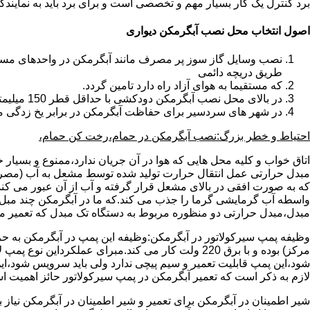
برد کنترل یک کار بسیار مهم و تخصصی است و برای برد باید به نمای
اصول انتخاب محل نصب آبگرمکن دیواری
طریق دریچه دائمی
که مستقیما به هوای آزاد راه دارد تامین گردد.
در بالای محل نصب آبگرمکن دودکشی با حداقل قطر 150 میلیمتر تعبیه شده باشد.
در شهر های سردسیر برای حفاظت آبگرمکن در برابر یخ زدگی م
احتیاط و خطر بزرگ:نصب آبگرمکن در حمام،رخت کن حمام،
اتاق خواب و کلیه محل هایی که هوا در آن جریان ندارد،ممنوع و بسیار
مبدل حرارتی عمل انتقال حرارت تولید شده توسط مشعل به آب (مصر
که به صورت افقی در بالای مشعل قرار گرفته و آب از آن عبور می کن
واسطه آب گرمایشی گرما را جذب می کند.که ما در آبگرمکن چند مبل مب
مبدل،مبدل حرارتی دو منظوره مربوط به دستگاه تک مبدل که تعمیر مب
وظیفه پمپ سیرکولاتور در آبگرمکن:وظیفه این پمپ در آبگرمکن به حر
مرکز) بوده و با برق 220 ولت کار می کند.مبرای ع
شود،این پمپ قابلیت تعمیر و سیم پیچی ندارد ولی باید سرویس شود،این
لازم به ذکر است که تعمیر آبگرمکن در پمپ سیرکولاتور حائز اهمیت ا
شیر اطمینان در آبگرمکن برای تعمیر و شیر اطمینان در آبگرمکن نیاز