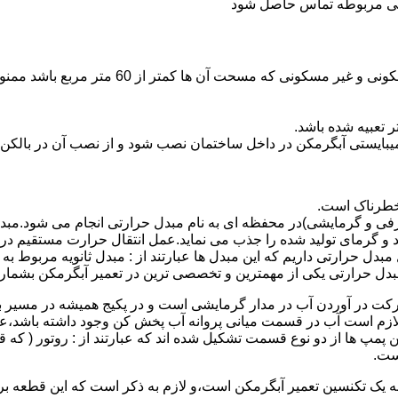
ندگی مربوطه تماس حاصل شود
نصب وسایل گاز سوز پر مصرف مانند آبگرمکن د
یبایستی آبگرمکن در داخل ساختمان نصب شود و از نصب آن در بالکن،
 خطرناک است.
فی و گرمایشی)در محفظه ای به نام مبدل حرارتی انجام می شود.مب
د و گرمای تولید شده را جذب می نماید.عمل انتقال حرارت مستقیم د
دل حرارتی داریم که این مبدل ها عبارتند از : مبدل ثانویه مربوط ب
دل حرارتی یکی از مهمترین و تخصصی ترین در تعمیر آبگرمکن بشمار 
کت در آوردن آب در مدار گرمایشی است و در پکیج همیشه در مسیر بر
ملکرداین نوع پمپ لازم است آب در قسمت میانی پروانه آب پخش کن وجود داشته
 پمپ ها از دو نوع قسمت تشکیل شده اند که عبارتند از : روتور ( که
ست.
 به یک تکنسین تعمیر آبگرمکن است،و لازم به ذکر است که این قطعه ب