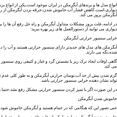
انواع مدل ها و برندهای آبگرمکن در ایران موجود است.یکی از انواع بر
دیواری،است.کاهش فشار آب،خاموش شدن،جرقه نزدن آبگرمکن از رایج
آبگرمکن بروز می کند.
در ادامه،علت بروز مشکلات متداول آبگرمکن و راه حل رفع آن ها را ب
دیواری می توانید از دستورالعمل های زیر بهره ببرید:
خرابی سنسور حرارتی آبگرمکن
آبگرمکن های مدل های جدیدتر دارای سنسور حرارتی هستند و آب را د
شده،نگه می دارند.
گاهی اوقات ایجاد ترک ریز یا نشستن گرد و غبار و کثیفی روی سنسور ح
می کند.
گرم شدن بیش از حد آب،نوسان حرارتی آبگرمکن و به طور کلی عدم 
تواند نشان دهنده خرابی سنسور حرارتی باشد.
در این صورت اگر با تمیز کردن سنسور حرارتی مشکل رفع نشد،حتما ب
خاموش شدن آبگرمکن
حتی تصور این که هنگامی که در حمام هستید و آبگرمکن خاموش شو
خاموش شدن آبگرمکن دیواری با یکی از علت های زیر بسیار محتمل ا