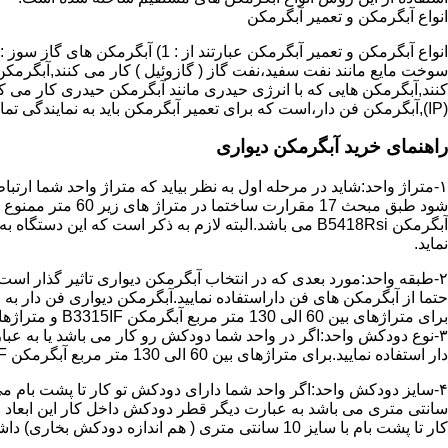
انواع آبگرمکن و تعمیر آبگرمکن
سوخت مایع مانند نفت سفید،نفت گاز ( گازوئیل ) کار می کنند,آبگرمکن 
(IP),آبگرمکن فن دار،است که برای تعمیر آبگرمکن باید به نمایندگی تماس حاصل فرمایید.
راهنمای خرید آبگرمکن دیواری
۱-متراژ واحد:شاید در مرحله اول به نظر بیاید که متراژ واحد شما ارت
آبگرمکن B5418Rsi می باشد.البته لازم به ذکر است که 
نماید.
حتما از آبگرمکن های فن داراستفاده نمایید.آبگرمکن دیواری فن دار 
برای متراژهای بین 60 الی 130 متر مربع آبگرمکن B3315IF و متراژهای بالای 130 متر مربع آبگرمکن B3318IF مناسب می باشد.
۳-نوع دودکش واحد:اگر در واحد شما دودکش رو کار می باشد یا به عبا
دار استفاده نمایید.برای متراژهای بین 60 الی 130 متر مربع آبگرمکن B3315IF و متراژهای بالای 130 متر مربع آبگرمکن B3318IF مناسب می باشد.
کار تا پشت بام با سایز 10 سانتی متری ( هم اندازه دودکش بخاری) داشته باشد تنها می توانید از آبگرمکن BX114 استفاده نمایید.