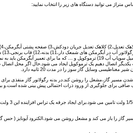
 یکدیگر اتصال دهیم یک ترموکوپل ایجاد می شود.حال اگر محل اتصال د
ن مسیر گاز،مشعل را روشن کند.در بدنه رگولاتور گاز منفذی برای ر
افی برای جلوگیری از ورود ذرات احتمالی پیش بینی شده است.و برای ت
از را باز می کند و مشعل روشن می شود.الکترود آیونایز ( حس گر ) 