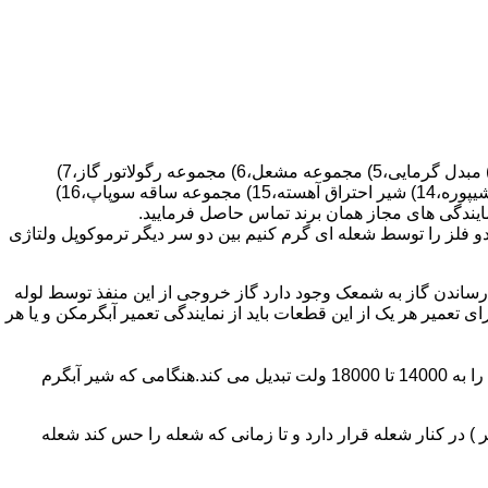
قطعات ساختمان آب گرم کن های دیواری شمعک دار عبارتند از : 1) کلاهک تعدیل،2) کلاهک تعدیل جریان دودکش،3) صفحه پشتی آبگرمکن،4) مبدل گرمایی،5) مجموعه مشعل،6) مجموعه رگولاتور گاز،7)
مجموعه رگولاتور آب،8) رویه آبگرمکن،9) صفحه پشتی آبگرمکن،10) رگولاتور آب در آبگرمکن های شمعک دار،11) بدنه،12) قاب برنجی،13) شیپوره،14) شیر احتراق آهسته،15) مجموعه ساقه سوپاپ،16)
و فلز را توسط شعله ای گرم کنیم بین دو سر دیگر ترموکوپل ولتاژی
ساندن گاز به شمعک وجود دارد گاز خروجی از این منفذ توسط لوله
عمیر هر یک از این قطعات باید از نمایندگی تعمیر آبگرمکن و یا هر
برد کنترل آبگرمکن:نیروی محرکه این برد از یک آدابتور یا دو عدد باتری 1/5 ولت تامین می شود.برای ایجاد جرقه یک تراس افزاینده این 3 ولت را به 14000 تا 18000 ولت تبدیل می کند.هنگامی که شیر آبگرم
در کنار شعله قرار دارد و تا زمانی که شعله را حس کند شعله