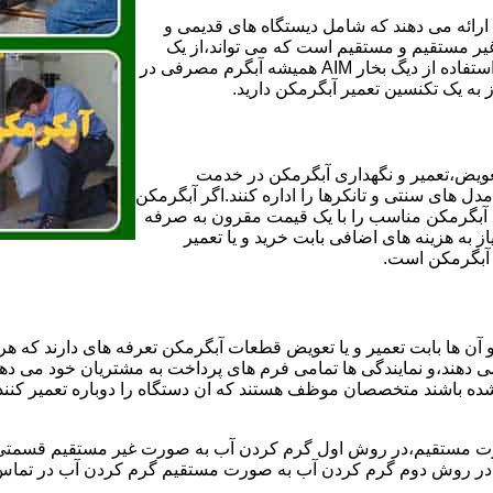
ائه می دهند که شامل دیستگاه های قدیمی و
لن و همچنین مخازن آب غیر مستقیم و مستقیم است که می تواند،از یک
سیستم دیگ بخار با کارآمدترین دیگهای آب مصرفی نیاز دارید و شما با استفاده از دیگ بخار AIM همیشه آبگرم مصرفی در
ز به یک تکنسین تعمیر آبگرمکن دارید.
عویض،تعمیر و نگهداری آبگرمکن در خدمت
 های سنتی و تانکرها را اداره کنند.اگر آبگرمکن
کند آبگرمکن مناسب را با یک قیمت مقرون به صرفه
ز به هزینه های اضافی بابت خرید و یا تعمیر
ر آبگرمکن است.
آن ها بابت تعمیر و یا تعویض قطعات آبگرمکن تعرفه های دارند که هر 
می دهند،و نمایندگی ها تمامی فرم های پرداخت به مشتریان خود می دهند
ده باشند متخصصان موظف هستند که ان دستگاه را دوباره تعمیر کنند و
 مستقیم،در روش اول گرم کردن آب به صورت غیر مستقیم قسمتی از 
ر روش دوم گرم کردن آب به صورت مستقیم گرم کردن آب در تماس مس