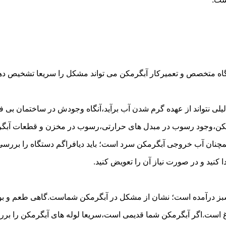
گاه متخصص و تعمیرکار آبگرمکن می تواند مشکل را سریعا تشخیص دهد 
لی نتواند از عهده گرم شدن آب برآید،آنگاه وجودش در ساختمان بی فای
مکن،وجود رسوب در مبدل های حرارتی،رسوب در مخزن و قطعات آبگرم
مچنان آب خروجی آبگرمکن سرد است؛ باید دیافراگم دستگاه را بررسی 
کنید و در صورت نیاز آن را تعویض کنید.
 سبز درآمده است؛ نشان از مشکل در آبگرمکن شماست.گاهی طعم و بوی 
ست.اگر آبگرمکن شما قدیمی است،سریعا لوله های آبگرمکن را بررسی