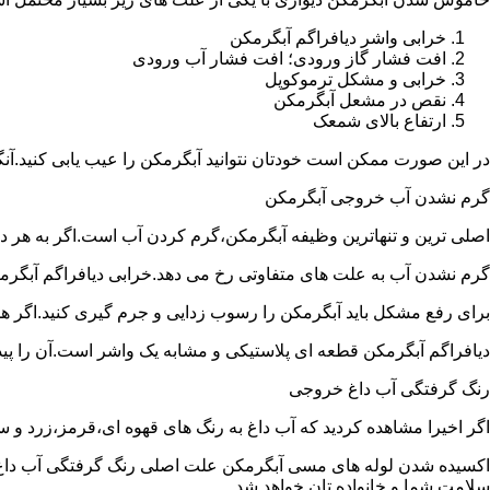
خرابی واشر دیافراگم آبگرمکن
افت فشار گاز ورودی؛ افت فشار آب ورودی
خرابی و مشکل ترموکوپل
نقص در مشعل آبگرمکن
ارتفاع بالای شمعک
در این صورت ممکن است خودتان نتوانید آبگرمکن را عیب یابی کنید.آن
گرم نشدن آب خروجی آبگرمکن
اصلی ترین و تنهاترین وظیفه آبگرمکن،گرم کردن آب است.اگر به هر دلی
گرم نشدن آب به علت های متفاوتی رخ می دهد.خرابی دیافراگم آبگر
برای رفع مشکل باید آبگرمکن را رسوب زدایی و جرم گیری کنید.اگر ه
دیافراگم آبگرمکن قطعه ای پلاستیکی و مشابه یک واشر است.آن را پیدا 
رنگ گرفتگی آب داغ خروجی
اگر اخیرا مشاهده کردید که آب داغ به رنگ های قهوه ای،قرمز،زرد و
اکسیده شدن لوله های مسی آبگرمکن علت اصلی رنگ گرفتگی آب داغ ا
سلامت شما و خانواده تان خواهد شد.