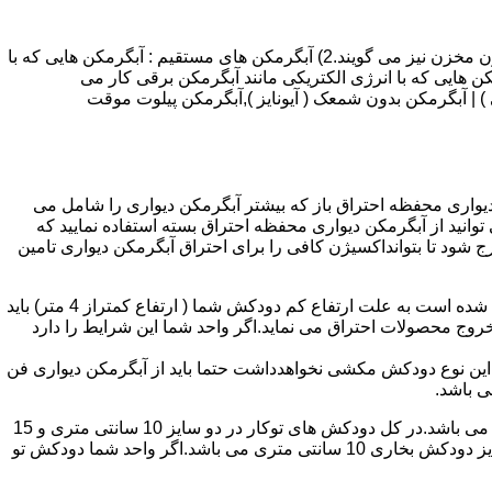
انواع آبگرمکن و تعمیر آبگرمکن عبارتند از : 1) آبگرمکن های گاز سوز : آب گرمکن های آنی دیواری,آبگرمکن های مخزن دار,آبگرمکن های بدون مخزن نیز می گویند.2) آبگرمکن های مستقیم : آبگرمکن هایی که با
ن هایی که با انرژی الکتریکی مانند آبگرمکن برقی کار می
 : آبگرمکن شمعک دار ( ترموکوپلی ) | آبگرمکن بدون شمعک ( آیونایز ),آبگرمکن پیلوت موقت
کن دیواری محفظه احتراق باز که بیشتر آبگرمکن دیواری را شامل می
 ممنوع می باشد.پس اگر متراژ واحدشما کمتر از 60 متر مربع می باشدتنها می توانید از آبگرمکن دیواری محفظه احتراق بسته استفاده نمایید که
ه خارج شود تا بتوانداکسیژن کافی را برای احتراق آبگرمکن دیواری تامین
۲-طبقه واحد:مورد بعدی که در انتخاب آبگرمکن دیواری تاثیر گذار است طبقه وقوع ساختمان است،اگر واحد شما در طبقه آخرساختمان واقع شده است به علت ارتفاع کم دودکش شما ( ارتفاع کمتراز 4 متر) باید
روج محصولات احتراق می نماید.اگر واحد شما این شرایط را دارد
ه این نوع دودکش مکشی نخواهدداشت حتما باید از آبگرمکن دیواری فن
۴-سایز دودکش واحد:اگر واحد شما دارای دودکش تو کار تا پشت بام می باشد سایز این دودکش تعیین کننده نوع آبگرمکن دیواری انتخابی شما می باشد.در کل دودکش های توکار در دو سایز 10 سانتی متری و 15
سانتی متری می باشد به عبارت دیگر قطر دودکش داخل کار این ابعاد می باشد.برای اینکه بهتر بتوانیم منظورمان را برسانیم دودکش های سایز دودکش بخاری 10 سانتی متری می باشد.اگر واحد شما دودکش تو