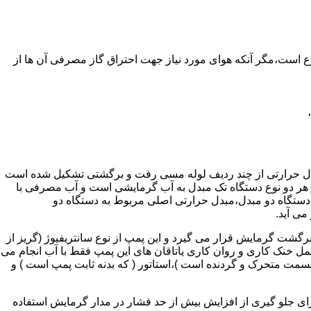
ر واحدهای مسکونی و غیر مسکونی که مسحت آن ها کمتر از 60 متر مربع باشد ممنوع است،مگر آنکه هوای مورد نیاز جهت احتراق گاز مصرفی آن ها از
دل حرارتی از چند ردیف لوله مسی رفت و برگشتی تشکیل شده است
ر هر دو نوع دستگاه تک مبدل به آب گرمایشی است و آب مصرفی با
ه دستگاه دو مبدل،مبدل حرارتی اصلی مربوط به دستگاه دو
می آید.
گشت گرمایش قرار می گیرد و این پمپ از نوع سانتریفیوژ (گریز از
 باشد،عمل خنک کاری و روان کاری یاتاقان های این پمپ فقط با آب انجام می
 قسمت متحرک و گردنده است )،استاتور ( که بدنه ثابت پمپ است ) و
رای جلو گیری از افزایش بیش از حد فشار در مدار گرمایش استفاده