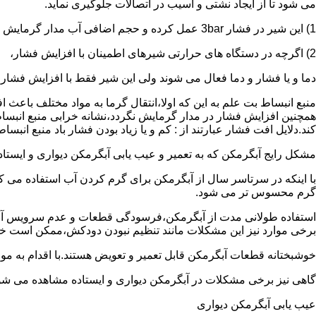
می شود تا از ایجاد نشتی و آسیب در اتصالات جلوگیری نماید.
1) این شیر در فشار 3bar عمل کرده و حجم اضافی آب مدار گرمایش را تخلیه می کند.
2) اگرچه در دستگاه های حرارتی شیرهای اطمینان با افزایش فشار،
دما و یا فشار و دما فعال می شوند ولی این شیر فقط با افزایش فشار
منبع انبساط بت علم به این که اولا،انتقال گرما به مواد مختلف باعث
همچنین افزایش فشار در مدار گرمایش نگردد،نشانه خرابی منبع انبساط
کند.دلایل افت فشار عبارتند از : کم و یا زیاد بودن فشار باد منبع انب
مشکل رایج آبگرمکن که به تعمیر و عیب یابی آبگرمکن دیواری و ایستاده 
با اینکه در سرتاسر سال از آبگرمکن برای گرم کردن آب استفاده می ک
گرم محسوس تر می شود.
استفاده طولانی مدت از آبگرمکن،فرسودگی قطعات و عدم سرویس آبگ
برخی موارد نیز این مشکلات مانند تنظیم نبودن دودکش،ممکن است خ
خوشبختانه قطعات آبگرمکن قابل تعمیر و تعویض هستند.با اقدام به م
گاهی نیز برخی مشکلات در آبگرمکن دیواری و ایستاده مشاهده می شو
عیب یابی آبگرمکن دیواری