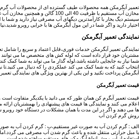
تعمیر آبگرمکن همه محصولات طیف گسترده ای از محصولات آب گرم ار
مخازن آب مستقیم با ظرفیت 40 الی 100 گا
اختیار دارید و اگر شما در این مول آبگرمکن ها با خرابی روبرو شدید،نیا
نمایندگی تعمیر آبگرمکن
نمایندگی تعمیر آبگرمکن خدمات فوری،قابل اعتماد و سریع را شامل ت
مشتریان خود قرار داده است که لوله کش های متخصص ما می توانند مدل
شما نیاز به جابجایی داشته باشد،لوله گذار ما می تواند به شما کمک 
انتخاب کنید که به شما کمک می کند عملکردی را که دنبال می کنید.تا نیا
آبگرمکن پرداخت نکنید و این یکی از بهترین ویژگی های نمایندگی تعمی
قیمت تعمیر آبگرمکن
قیمت تعمیر آبگرم کن همان طور که می دانید با یکدیگر متفاوت است و 
اعلام می کنند و نمایندگی ها قیمت های پیشنهادی را بهمشتریان ارائه 
ها می دهند و اگر در این مدت با همان مشکلات در دستگاه خود روبرو ش
روش گرم کردن آب
الف : گرم کردن آب به صورت غیر مستقیم،ب : گرم کردن آب به صورت
یا مبل حرارتی منتقل شده و باعث گرم شدن آب مصرفی می گردد.اماد
استفاده از این روش انواع آبگرمکن های مستقیم ساخته شده است.