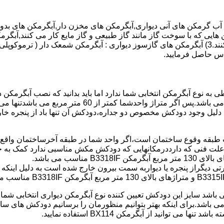
هایی که با سوخت گاز مانند گاز طبیعی و گاز مایع کار می کنند,آبگرمک
کنند,آبگرمکن هایی که با انرژی حیدری مانند آبگرمکن حیدری کار می کنند.3) آبگرمکن های گازسوز دیواری
باطی به نوع آبگرمکن انتخابی شما ندارد اما باید بدانید که نصب آبگرم
شود طبق مبحث 17 مقرارت ساختما در متراژ های زیر 60 متر
این دستگاه به دلیل وجود دودکش مخصوص دو جداره،دودکش آن تنها باد از پنجر
به علت فنی که دارددرمکانهایی که دودکش مکش مناسبی ندارد کمک به خ
رتی دیگراز پنجره یا دیواربه سمت بیرون خارج شده است به دلیل اینک