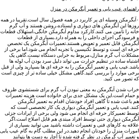
راهنمای عیب یابی و تعمیر آبگرمکن در منزل
۰آبگرمکن وسیله ای پر کاربرد در همه فصول سال است.تقریبا در همه
روزها این آبگرمکن های دیواری و ایستاده،روشن هستند و آب گرم
خانه را تامین می کنند.کارکرد مداوم آبگرمکن خانگی،استهلاک قطعات
و فرسودگی اجزای داخلی را به همراه دارد.بسیاری از قطعات
آبگرمکن قابل تعمیر و تعویض هستند.تعمیرات آبگرمکن یک تخصص
حرفه ای است و توسط تکنیسین با تجربه انجام می شود.اما برخی از
مشکلات آب گرم منازل،مربوط به خرابی دستگاه نیست.گاهی یک
اشتباه ساده در تنظیم حرارت می تواند دلیل سرد بودن آب لوله ها
باشد.عیب یابی و تعمیر آبگرمکن را به حرفه ای ها بسپارید ولی از قبل
برخی موارد را بررسی کنید.گاهی مشکل خیلی ساده تر از چیزی است
که تصور می کنید.
خراب شدن آبگرمکن به معنی نبودن آب گرم برای شستشوی ظروف
و حمام است.این یک مشکل جدی برای خانواده است هزینه تعمیرات
هم باعث شده تا گاهی افراد خودشان اقدام به تعمیر آبگرمکن
کنند.عیب یابی و تعمیر آبگرمکن دیواری یک کار تخصصی است که
توسط تعمیرکار حرفه ای انجام می شود ولی برخی از ایرادات جزئی
آبگرمکن دیواری حتی توسط افراد مبتدی هم قابل اصلاح است.اگر
علاقه به کارهای فنی و تعمیرات داشته باشید می توانید بسیاری از
امورات منزل را خودتان انجام دهید.در این مطلب گام به گام عیب یابی
و تعمیر آب گرمکن در نظر گرفته شده تا آچار به دست ها بتوانند