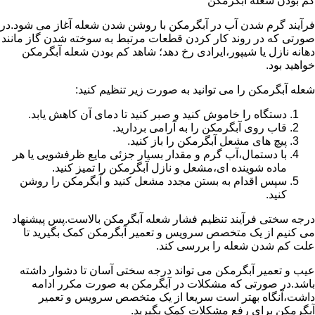
کم بودن شعله آبگرمکن
فرآیند گرم شدن آب در آبگرمکن با روشن شدن شعله آغاز می شود.در
صورتی که در روند کار کردن قطعات مرتبط به سوخته شدن گاز مانند
دهانه نازل یا شیپور،ایرادی رخ دهد؛ شاهد کم بودن شعله آبگرمکن
خواهید بود.
شعله آبگرمکن را می توانید به صورت زیر تنظیم کنید:
دستگاه را خاموش کنید و صبر کنید تا دمای آن کاهش یابد.
قاب روی آبگرمکن را به آرامی بردارید.
پیچ های مشعل آبگرمکن را باز کنید.
با دستمال،آب گرم و مقدار بسیار جزئی مایع ظرفشویی یا هر
ماده شوینده ای،مشعل و نازل آبگرمکن را تمیز کنید.
سپس اقدام به بستن مجدد مشعل کنید و آبگرمکن را روشن
کنید.
درجه سختی فرآیند تنظیم فشار شعله آبگرمکن بالاست.پس پیشنهاد
می کنیم از یک متخصص سرویس و تعمیر آبگرمکن کمک بگیرید تا
علت کم شدن شعله را بررسی کند.
عیب و تعمیر آبگرمکن می تواند درجه سختی آسان تا دشوار داشته
باشد.در صورتی که مشکلات در آبگرمکن به صورت مکرر ادامه
داشت،آنگاه بهتر است سریعا از یک متخصص سرویس و تعمیر
آبگرمکن برای رفع مشکلات کمک بگیرید.