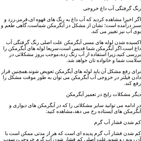
رنگ گرفتگی آب داغ خروجی
اگر اخیرا مشاهده کردید که آب داغ به رنگ های قهوه ای،قرمز،زرد و
سبز درآمده است؛ نشان از مشکل در آبگرمکن شماست.گاهی طعم و
بوی آب نیز تغییر می کند.
اکسیده شدن لوله های مسی آبگرمکن علت اصلی رنگ گرفتگی آب
داغ است.اگر آبگرمکن شما قدیمی است،سریعا لوله های آبگرمکن را
بررسی کنید.زیرا استفاده از آب زنگ زده،موجب بروز مشکلاتی در
سلامت شما و خانواده تان خواهد شد.
برای رفع مشکل آن باید لوله های آبگرمکن تعویض شوند.همچنین قرار
دادن فیلتر در خروجی آب آبگرمکن می توان به طور موقت مشکل را
رفع کند.
دیگر مشکلات رایج در تعمیر آبگرمکن
در ادامه می توانید سایر مشکلاتی را که در آبگرمکن های دیواری و
آبگرمکن های ایستاده رخ می دهد،مشاهده کنید:
کم شدن فشار آب گرم
کم شدن فشار آب گرم پدیده ای است که هر از مدتی ممکن است با
آن روبه رو شوید.علت اصلی کم فشار شدن آب گرم خروجی،رسوب