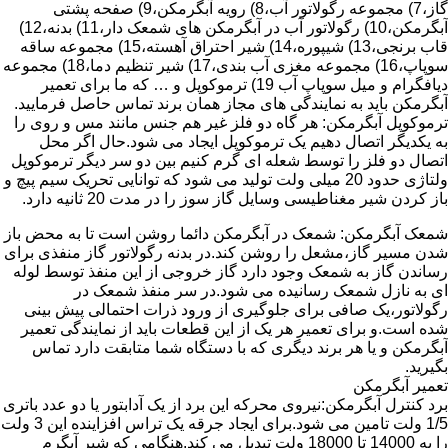
گاز،7) مجموعه رگولاتور آب،8) رویه آبگرمکن،9) صفحه پشتی
آبگرمکن،10) رگولاتور آب در آبگرمکن های شمعک دار،11) بدنه،12)
قاب برنجی،13) شیپوره،14) شیر احتراق آهسته،15) مجموعه ساقه
سوپاپ،16) مجموعه مغزی آب بندی،17) شیر تنظیم دما،18) مجموعه
دیافگرام و میل سوپاپ آب 19) ترموکوپل و … که ما برای تعمیر
آبگرمکن باید به نمایندگی های مجاز همان برند تماس حاصل فرمایید.
ترموکوپل آبگرمکن: هر گاه دو فلز غیر هم جنس مانند مس و روی را
به یکدیگر اتصال دهیم یک ترموکوپل ایجاد می شود.حال اگر محل
اتصال دو فلز را توسط شعله ای گرم کنیم بین دو سر دیگر ترموکوپل
ولتاژی حدود 20 میلی ولت تولید می شود که توانایی تحریک سیم پیچ و
باز کردن شیر مغناطیسی وسایل گاز سوز را در مدت 20 ثانیه دارد.
شمعک آبگرمکن: شمعک در آبگرمکن دائما روشن است تا به محض باز
شدن مسیر گاز،مشعل را روشن کند.در بدنه رگولاتور گاز منفذی برای
رساندن گاز به شمعک وجود دارد گاز خروجی از این منفذ توسط لوله
ای به نازل شمعک رسانیده می شود.در سر منفذ شمعک در
رگولاتور،یک صافی برای جلوگیری از ورود ذرات احتمالی پیش بینی
شده است.و برای تعمیر هر یک از این قطعات باید از نمایندگی تعمیر
آبگرمکن و یا هر برند دیگری که با دستگاه شما متابقت دارد تماس
بگیرید.
تعمیر آبگرمکن
برد کنترل آبگرمکن:نیروی محرکه این برد از یک آدابتور یا دو عدد باتری
1/5 ولت تامین می شود.برای ایجاد جرقه یک تراس افزاینده این 3 ولت
را به 14000 تا 18000 ولت تبدیل می کند.هنگامی که شیر آبگرم