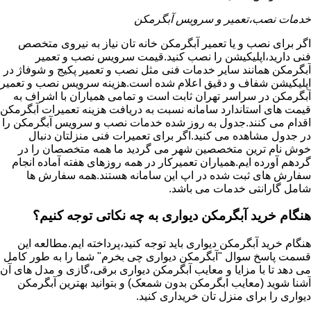
خدمات نصب،تعمیر و سرویس آبگرمکن
اگر برای نصب و یا تعمیر آبگرمکن خانه تان نیاز به نیروی متخصص
فنی دارید،اپلیکیشن را نصب کنید.قیمت سرویس نصب و تعمیر
آبگرمکن همانند سایر خدمات فنی مثل نصب و تعمیر پکیج و شوفاژ در
اپلیکیشن شفاف و دقیق اعلام شده است.هزینه سرویس نصب و تعمیر
آبگرمکن در سراسر تهران ثابت است و تمامی همیاران با اشراف به
قیمت های استاندارد سامانه نسبت به دریافت هزینه تعمیرات آبگرمکن
اقدام می کنند.جدول به روز شده خدمات نصب و سرویس آبگرمکن را
در جدول مشاهده می کنید.اگر برای تعمیرات فنی منزلتان دنبال
خوش نام ترین متخصصین شهر می گردید ما همه متخصصان را در
گردهم آورده ایم.همیاران تعمیرکار در همه روزهای هفته آماده انجام
سفارش های ثبت شده در اپ این سامانه هستند.همه سفارش ها
شامل گارانتی خدمات می باشد.
هنگام خرید آبگرمکن دیواری به چه نکاتی توجه کنیم؟
هنگام خرید آبگرمکن دیواری باید توجه کنید،پرداخته ایم.مطالعه این
قسمت پاسخ سوال "آبگرمکن دیواری چی بخرم" شما را به طور کامل
می دهد تا با مزایا و معایب آبگرمکن دیواری برقی،گازی و مدل های آن
آشنا شوید (معایب ابگرمکن بدون شمعک) و بتوانید بهترین آبگرمکن
دیواری را برای منزل تان خریداری کنید.