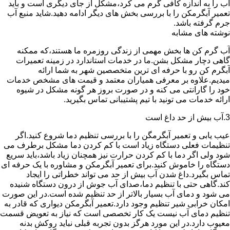
آب را به اندازه کافی گرم می کرد،مشکل از جای دیگری است و باید
تعمیر آبگرمکن را با بررسی بخش های دیگر ادامه دهید.شاید منبع آب
جرم گرفته باشد.
نوشته های مشابه
آب گرم کن ها بخش مهمی از زندگی روزمره ما هستند،که ممکنه
گاهی دچار مشکل بشن.ما در خدمات استاندارد در زمینه تعمیرات
آبگرم کن رو با حرفه ای ترین متخصصین شهر به شما ارائه
میدیم.علاوه بر معرفی همیاران معتمد و قیمت های مشخص خدمات
خود را گارانتی می کنه و در صورت بروز هر گونه مشکل در شیوه
ارائه خدمات می تونید با تیم پشتیبانی تماس بگیرید.
3.آب بیش از حد داغ است
عیب یابی و تعمیر آبگرمگن را با بررسی تنظیم دما شروع کنید.اگر
تنظیمات فعلی دستگاه زیاد است با کم کردن دما مشکل برطرف می
شود ولی اگر دما با کم کردن حرارت نیز همچنان زیاد باشد،باید سریع
دستگاه را خاموش کنید.برای تعمیر آبگرمکن و مشاوره با یک حرفه ای
تماس بگیرد.داغ شدن آب بیش از حد می تواند خطراتی را ایجاد
کند.گاهی حتی با تنظیم دما،صدای آب جوش از درون دستگاه شنیده
می شود و دمای آب بسیار بالاتر از حد تنظیم شده است.در این صورت
امکان خرابی شیر تنظیم وجود دارد.تعمیر آبگرمکن دیواری که قادر به
تنظیم دمای آب نیست یک کار تخصصی است که نیاز به تعویض قسمت
معیوب دارد.در این مورد هرگز بدون تجربه قبلی نباید روکش بدنه