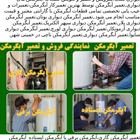
دیواری,تعمیر آبگرمکن توسط بهترین تعمیرکار آبگرمکن،تعمیرات و
عیب یابی تخصصی تمامی قطعات آبگرمکن با گارانتی معتبر و قیمت
مناسب انجام می شود.,تعمیر آبگرمکن دیواری بوتان,تعمیر آبگرمکن
دیواری پلار,تعمیر آبگرمکن دیواری سپهر الکتریک,تعمیر آبگرمکن
دیواری آزمونکار,تعمیر آبگرمکن دیواری لورچ,تعمیر آبگرمکن دیواری
سایوا,تعمیر آبگرمکن دیواری,تعمیر آبگرمکن تاچی در خمینی شهر,
تعمیر آبگرمکن گازی،آبگرمکن برقی یا آبگرمکن ایستاده ​ آبگرمکن