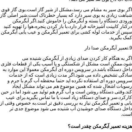
اگر بوی سیر به مشام می رسد،مشکل از شیر گاز است.بوی گاز قوی
شباهت زیادی به بوی سیر دارد که بسیار خطرناک است.شیر اصلی گاز
ورودی دستگاه را بسته و آبگرمکن را خاموش کنید.اگر آبگرمکن
درکنار کابینت آشپزخانه قرار دارد،با باز کردن پنجره،هوا را تهویه کنید
سپس از خدمات لوله کشی برای تعمیر آبگرمکن و عیب یابی آبگرمکن
کمک بگیرید.
9.تعمیر آبگرمکن صدا دار
اگر به هنگام کار کردن صدای زیادی از آبگرمکن شنیده می
شود،ممکن است مشکل از شکستگی و یا آسیب یکی از قطعات فلزی
داخل دستگاه باشد.در سرویس دوره ای آبگرمکن معمولا این موارد به
سادگی تشخیص داده می شود.اگر مدت زیادی است که از خدمات
سرویس دوره ای استفاده نکرده اید حتما محفظه آب گرم با جرم و
رسوبات اشغال شده که همین موضوع هم می تواند مشکل ایجاد
کند.وقتی دستگاه روشن است و آب گرم هم تولید می شود اما در حین
کارکرد،سر و صدای دستگاه زیاد است با ما تماس بگیرید.برای عیب
یابی و تعمیر آبگرمکن نیاز به بررسی دقیق تر است.به خصوص وقتی از
داخل دستگاه صدای جوشیدن آب شنیده می شود موضوع جدی تر
است.
هزینه تعمیر آبگرمکن چقدر است؟