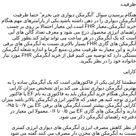
ظرفیت
هنگام پرسیدن سوال "آبگرمکن دیواری چی بخرم" حتما ظرفیت
آبگرمکن دیواری را در ذهن داشته باشید.یکی از پارامترهای مهم هنگام
خرید آبگرمکن،معیار FHR است.این معیار احتمالا بر روی بر چسب
راهنمای انرژی محصول درج می شود و معرف تعداد گالن های آبی
است که یک آبگرمکن در هر ساعت می تواند تولید کند.بطور کلی
آبگرمکن های گازی FHR بسیار بالاتری نسبت به آبگرمکن های برقی
دارند و این معیار به ظرفیت مخزن،منبع گرما و اندازه شعله آبگرمکن
بستگی دارد که توصیه می کنیم قبل از خرید آبگرمکن FHR مورد نیاز
خانواده خود را در نظر بگیرید.
کارایی
مطمئنا کارایی یکی از فاکتورهایی است که یک آبگرمکن ساده را به
بهترین آبگرمکن دیواری تبدیل می کند.برای تشخیص میزان کارایی
آبگرمکن هنگام خرید آبگرمکن باید به فاکتوری به نام EF یا فاکتور
انرژی توجه کنید.هر چقدر که فاکتور انرژی آبگرمکن بالاتر باشد میزان
کارایی آبگرمکن بیشتر است.آبگرمکن های برقی EF بین ۰/۷ تا ۰/۹۵
دارند و آبگرمکن های گازی EF بین ۰/۵ تا ۰/۶.معمولا این معیار در
دفترچه راهنمای آبگرمکن ذکر می شود.
از نظر کاهش مصرف انرژی آبگرمکن های دیواری انرژی کمتری
نسبت به آبگرمکن های مخزن دار مصرف می کنند.گفته می شود