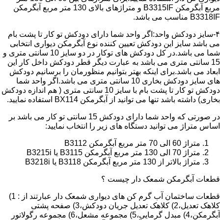
مربع آبگرمکن B3315IF و متراژهای بالای 130 متر مربع آبگرمکن
B3318IF مناسب می باشد.
۴-سایز دودکش واحد:اگر واحد شما دارای دودکش تو کار تا پشت بام
می باشد سایز این دودکش تعیین کننده نوع آبگرمکن دیواری انتخابی
شما می باشد.در کل دودکش های توکار در دو سایز 10 سانتی متری و
15 سانتی متری می باشد به عبارت دیگر قطر دودکش داخل کار این
ابعاد می باشد.برای اینکه بهتر بتوانیم منظورمان را برسانیم دودکش
های سایز دودکش بخاری 10 سانتی متری می باشد.اگر واحد شما
دودکش تو کار تا پشت بام با سایز 10 سانتی متری ( هم اندازه دودکش
بخاری) داشته باشد تنها می توانید از آبگرمکن BX114 استفاده نمایید.
در صورتی که واحد شما دارای دودکش 15 سانتی تو کار می باشد بر
اساس متراژ می توانید دستگاه های زیر را انتخاب نمایید:
متراژ 60 الی 70 متر مربع آبگرمکن B3112
متراژ 70 الی 130 متر مربع آبگرمکن B3115 یا B3215i
متراژ بالاتر از 130 متر مربع آبگرمکن B3118 یا B3218i
قطعات آبگرمکن شمعک دار چیست ؟
قطعات ساختمان آب گرم کن های دیواری شمعک دار عبارتند از : 1)
کلاهک تعدیل،2) کلاهک تعدیل جریان دودکش،3) صفحه پشتی
آبگرمکن،4) مبدل گرمایی،5) مجموعه مشعل،6) مجموعه رگولاتور