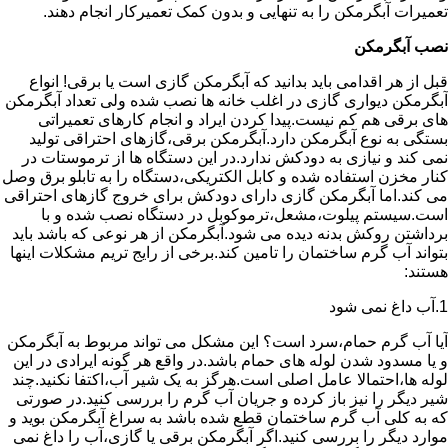
تعمیرات آبگرمکن را به تنهایی و بدون کمک تعمیرکار انجام دهند.
نصب آبگرمکن
قبل از هر اقدامی باید بدانید که آبگرمکن گازی است یا برقی! انواع
آبگرمکن دیواری گازی در اغلب خانه ها نصب شده ولی تعداد آبگرمکن
های برقی هم کم نیست.پیدا کردن ایراد و انجام کارهای تعمیراتی
بستگی به نوع آبگرمکن دارد.آبگرمکن برقی،گازهای احتراقی تولید
نمی کند و نیازی به دودکش ندارد.در این دستگاه ها از ترموستات در
کنار مخزن استفاده شده و کابل الکتریکی،دستگاه را به تابلو برق وصل
می کند.اما آبگرمکن گازی دارای دودکش برای خروج گازهای احتراقی
است.سیستم پیلوت،مشعل،ترموکوبل در دستگاه نصب شده و با
برداشتن روکش بدنه دیده می شود.آبگرمکن از هر نوعی که باشد باید
بتواند آب گرم ساختمان را تامین کند.برخی از رایج تریم مشکلات اینها
هستند:
1.آب داغ نمی شود
آیا آب گرم حمام،سرد است؟ این مشکل می تواند مربوط به آبگرمکن
و یا مسدود شدن لوله های حمام باشد.در واقع هر گونه ایرادی در این
لوله ها،احتمالا عامل اصلی است.هرگز به یک شیر آب،اکتفا نکنید.چند
شیر دیگر را نیز باز کرده و جریان آب گرم را بررسی کنید.در صورتی
که به کلی آب گرم ساختمان قطع شده باشد به سراغ آبگرمکن بوید و
موارد دیگر را بررسی کنید.اگر آبگرمکن برقی یا گازی،آب را داغ نمی