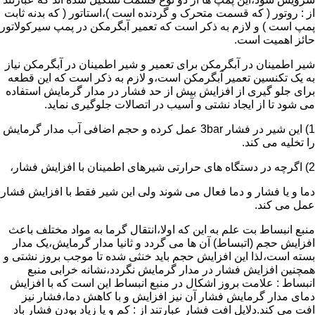
از : روتور ( که قسمت متحرک و گردنده است )،استاتور ( که بدنه ثابت
پمپ است ) و لازم به ذکر است که تعمیر آبگرمکن در پمپ سیرکولاتور
حائز اهمیت است.
شیر اطمینان در آبگرمکن برای تعمیر و شیر اطمینان در آبگرمکن نیاز
به یک تکنسین تعمیر آبگرمکن است،و لازم به ذکر است که این قطعه
برای جلو گیری از افزایش بیش از حد فشار در مدار گرمایش استفاده
می شود تا از ایجاد نشتی و آسیب در اتصالات جلوگیری نماید.
1) این شیر در فشار 3bar عمل کرده و حجم اضافی آب مدار گرمایش
را تخلیه می کند.
2) اگرچه در دستگاه های حرارتی شیرهای اطمینان با افزایش فشار،
دما و یا فشار و دما فعال می شوند ولی این شیر فقط با افزایش فشار
عمل می کند.
منبع انبساط بت علم به این که اولا،انتقال گرما به مواد مختلف باعث
افزایش حجم (اتبساط) آن ها می گردد و ثانیا مدار گرمایش،یک مدار
بسته است،لذا این افزایش حجم باید خنثی شده تا موجب بروز نشتی و
همچنین افزایش فشار در مدار گرمایش نگردد،نشانه خرابی منبع
انبساط : علامت بروز اشکال در منبع انبساط این است که با افزایش
دمای مدار گرمایش فشار آن نیز افزایش و با کاهش دما،فشار نیز
افت می کند.دلایل افت فشار عبارتند از : کم و یا زیاد بودن فشار باد