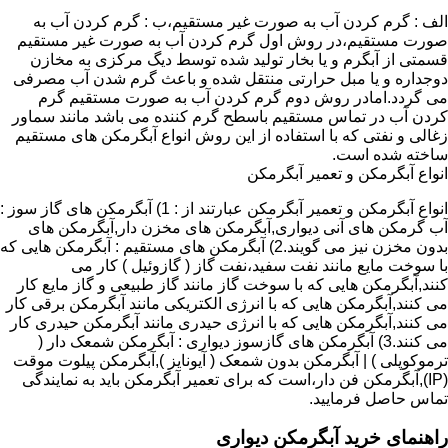
الف : گرم کردن آب به صورت غیر مستقیم،ب : گرم کردن آب به
صورت مستقیم،در روش اول گرم کردن آب به صورت غیر مستقیم
قسمتی از آبگرم و یا بخار تولید شده توسط دیگ مرکزی به مخازن
دوجداره و یا مبل حرارتی منتقل شده و باعث گرم شدن آب مصرفی
می گردد.امادر روش دوم گرم کردن آب به صورت مستقیم گرم
کردن آب در تماس مستقیم باسطح گرم کننده می باشد مانند سماور
زغالی و نفتی که با استفاده از این روش انواع آبگرمکن های مستقیم
ساخته شده است.
انواع آبگرمکن و تعمیر آبگرمکن
انواع آبگرمکن و تعمیر آبگرمکن عبارتند از : 1) آبگرمکن های گاز سوز :
آب گرمکن های آنی دیواری,آبگرمکن های مخزن دار,آبگرمکن های
بدون مخزن نیز می گویند.2) آبگرمکن های مستقیم : آبگرمکن هایی که
با سوخت مایع مانند نفت سفید،نفت گاز ( گازوئیل ) کار می
کنند,آبگرمکن هایی که با سوخت گاز مانند گاز طبیعی و گاز مایع کار
می کنند,آبگرمکن هایی که با انرژی الکتریکی مانند آبگرمکن برقی کار
می کنند,آبگرمکن هایی که با انرژی حیدری مانند آبگرمکن حیدری کار
می کنند.3) آبگرمکن های گازسوز دیواری : آبگرمکن شمعک دار (
ترموکوپلی ) | آبگرمکن بدون شمعک ( آیونایز ),آبگرمکن پیلوت موقت
(IP),آبگرمکن فن دار،است که برای تعمیر آبگرمکن باید به نمایندگی
تماس حاصل فرمایید.
راهنمای خرید آبگرمکن دیواری