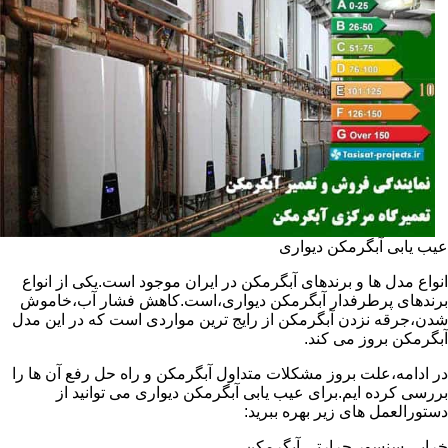
عیب یابی آبگرمکن دیواری
انواع مدل ها و برندهای آبگرمکن در ایران موجود است.یکی از انواع
برندهای پرطرفدار آبگرمکن دیواری،است.کاهش فشار آب،خاموش
شدن،جرقه نزدن آبگرمکن از رایج ترین مواردی است که در این مدل
آبگرمکن بروز می کند.
در ادامه،علت بروز مشکلات متداول آبگرمکن و راه حل رفع آن ها را
بررسی کرده ایم.برای عیب یابی آبگرمکن دیواری می توانید از
دستورالعمل های زیر بهره ببرید:
خرابی سنسور حرارتی آبگرمکن