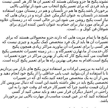
نشوند.پکیج ها جزو وسایلی هستند که تعمیر آن ها کار هر کسی نیست
و باید فردی که برای تعمیر پکیج انتخاب می شود،از توانایی بالایی
برخوردار باشد.پکیج ها هم در تابستان و هم در زمستان مورد استفاده
هستند.در تابستان به عنوان آبگرمکن عمل کرده و در زمان هایی که
نیاز است پکیج روشن می شود.این در حالی است که در زمستان علاوه
بر گرمای مورد نیاز برای حمام،به عنوان تامین کننده انرژی برای
شوفاژ،فن کوئل و …است.
پکیج ها با تمام مزیت هایی که دارند،جزو محصولاتی هستند که برای
تعمیرات آن ها باید از یک فرد متخصص کمک بگیرید و چیزی نیست که
هر کسی را برای تعمیرات آن بیاورید.مراکز زیادی همچون پکیج
کار،خدمت از ما،تهارن تعمیرگاه و …در زمینه تعمیرات تخصصی پکیج
فعالیت می کنند.پکیج کار که یکی از بهترین مراکز در حوزه تعمیرات
پکیج است،اقدام به معرفی بهترین راه ها برای تعمیر پکیج کرده است.
در ادامه به بررسی ایرادات پر استفاده ترین پکیج های بازار می پردازیم
تا با استفاده از آن،بتوانید عیب یابی حداقلی را از پکیج خود انجام دهید و
پس از آن به یک متخصص مراجعه کنید.نکته ای که در تعمیرات
تخصصی پکیج باید در نظر داشته باشید،این است که دنبال سرویس کار
ارزان قیمت نباشید چرا که تعمیرکار حرفه ای وقت خود را به این
راحتی در اختیار دیگران قرار نمی دهد و باید سعی کنید از کسی
استفاده کنید که در عین قیمت مناسب،از مهارت بالایی نیز برخوردار
باشد.