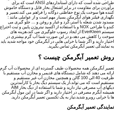
طراحی شده است که دارای استانداردهای ANSI است که برای
برآوردن برای مقاومت در برابر اشتعال بخار قابل و دستگاه خاموش
کننده هوا سوخت یک نوع حفاظتی دوگانه را فراهم می کند،تعمیر و
نگهداری فیلتر هوای آبگرمکن بسیار مهم است و از عواملی مانند :
مسدود شدن شعله با آستر،گرد و غبار و روغن و … جلو گیری می
کندو با طراحی NOX و با استفاده از اکسید نیتروژن پایین و ثبت اختراع
سیستم EverKleen از ایجاد رسوب جلوگیری می کند،هزینه های
سوخت را کاهش می دهد،و در این صورت شما آب گرم بیشتری در
اختیار دارید و اگر شما با خرابی هایی در آبگرمکن خود مواجه شدید باید
به نمایندگی تعمیر آبگرمکن تماس بگیرید.
روش تعمیر آبگرمکن چیست ؟
تعمیر آبگرمکن همه محصولات طیف گسترده ای از محصولات آب گرم
ارائه می دهند که شامل دیستگاه های قدیمی و مخازن آب مستقیم با
ظرفیت 40 الی 100 گالن و همچنین مخازن آب غیر مستقیم و
مستقیم است که می تواند،از یک سیستم دیگ بخار با کارآمدترین
دیگهای آب مصرفی نیاز دارید و شما با استفاده از دیگ بخار AIM
همیشه آبگرم مصرفی در اختیار دارید و اگر شما در این مول آبگرمکن
ها با خرابی روبرو شدید،نیاز به یک تکنسین تعمیر آبگرمکن دارید.
نمایندگی تعمیر آبگرمکن