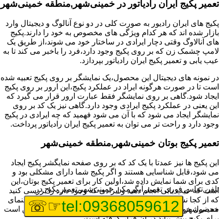
تعمیر پکیج ایران رادیاتور در خمینی‌شهر,منطقه خمینی‌شهر
پکیج های ایران رادیور به صورت کلی در دو نوع آنالوگ و دیجیتال وارد
بازار شده اند که هر کدام ویژگی های مخصوص به خود را دارند.پکیج
های آنالاوگ وقتی دچار ایرادی در ساختار خود می شوند،از طریق یک
لامپ چشمک زن که بر روی پکیج وجود دارد،فرد را باخبر می کند تا به
عیب یابی و تعمیر پکیج ایران رادیاتور بپردازد.
در نمونه های دیجیتال این محصول،یک نمایشگر بر روی پکیج تعبیه شده
است تا در صورت هرگونه ایراد در عملکرد پکیج،این ارور بر روی پکیج
ایجاد شود.گاهی بر روی نمایشگر فقط عبارت ارور قرار می گیرد که
این یعنی در عملکرد پکیج ایرادی وجود دارد.گاهی نیز یک کد بر روی
نمایشگر ایجاد می شود که با آن می شود فهمید که چه ایرادی در پکیج
وجود دارد و راحت تر می توان به تعمیر پکیج ایران رادیاتور پرداخت.
تعمیر پکیج بوتان خمینی‌شهر,منطقه خمینی‌شهر
این پکیج ها نیز عمدتا با یک کد که بر روی صفحه نمایگشر پکیج ایجاد
می شود،قابل شناسایی هستند و اگر پکیج شما دارای مشکلی بود و
کدی برای شما نمایش داده شد،اولین کار برای تعمیر پکیج بوتان،این
تلفن تماس فوری
تعمیر آبگرمکن خمینی‌شهر,تعمیر پکیج در
است که عیب یابی انجام دهید و ایرادی که وجود دارد را بررسی کنید
که از کجا نشات می گیرد.برای این کار می توانید به دفترچه راهنمای
☞☏
tel:09368059612
محصول خود مراجعه کنید که معمولا تمامی ایرادهایی که ممکن است
خمینی‌شهر
برای پکیج پیش بیاید در آن قرار گرفته است.