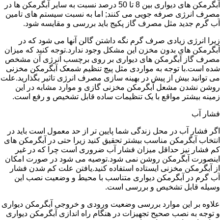
آبگرمکن های دیواری بین 8 تا 50 درصد نسبت به سایر آبگرمکن ها در
مصرف انرژی صرفه جویی می کنند; اما به نسبت سیستم های تامین
آب گرم جدید مثل مصرف گاز پکیج باید بررسی و مقایسه شود.
زیرا انرژی زیادی صرف گرم نگه داشتن گالن آنها می شود که در
آبگرمکن های بدون مخزن این مشکل وجود ندارد.توجه کنید که میزان
مصرف گاز آبگرمکن های دیواری بر روی برچسب انرژی آن مشخص
شده است.با توجه به مواردی مثل پیچ تنظیم شمعک آبگرمکن مخزنی
می توانید بیش از پیش در بهینه سازی مصرف انرژی تاثیر بگذارید.علت
روشن نشدن مشعل آبگرمکن مخزنی گازی و موارد مشابه در این
زمینه بیشتر مواقع با یک تنظیمات ساده قابل تشخیص و رفع است.
فشار آب
اگر فشار آب در محل زندگی شما پایین تر از حد معمول است باید در
انتخاب آبگرمکن مناسب بیشتر تحقیق کنید زیرا حتی در آبگرمکن های
کم فشار نیز حداقل میزان فشار آب ضروری است چرا که در غیر
اینصورت آبگرمکن روشن نمی شود.توصیه می شود در صورت امکان
از آبگرمکن مخزنی ایستاده استفاده کنید.یافتن علت کم شدن فشار
آب گرم در آبگرمکن دیواری متناسب با محیط و وضعیت نصب این
وسیله قابل تشخیص و بررسی است.
علاوه بر این موارد بررسی وضعیت ورودی و خروجی آبگرمکن دیواری
و توجه به نصب صحیح تجهیزات در هنگام راه اندازی آبگرمکن دیواری