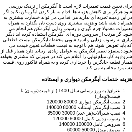
برای تعیین قیمت تعمیرات لازم است تا آبگرمکن از نزدیک بررسی
شود.هرگز برای کاهش هزینه ها اقدام به باز کردن آبگرمکن نکنید.اگر
در این زمینه تجربه ای ندارید هر اقدامی می تواند خسارت بیشتری به
همراه داشته باشد و هزینه بیشتری روی دست تان بگذارد.به همراه
تعمیرات معمولا جرم گیری و رسوب زدایی آبگرمکن هم انجام می
شود.اگر مرتب از سرویس دوره ای آبگرمکن استفاده کرده اید دیگر
نیازی به رسوب زدایی و اسید شویی محفظه آبگرمکن نیست.قطعاتی
که باید تعویض شوند هم با توجه به قیمت قطعات،تعیین قیمت می
شود.دستمزد تعمیر آبگرمکن به عوامل زیادی ارتباط دارد همیار قبل از
شروع به کار،مبلغ نهایی را اعلام می کند در صورتی که مشتری بخواهد
همیار قطعه جایگزین را خریداری کرده و به همراه فاکتور روی قیمت
دستمزد محاسبه می کند.
هزینه خدمات آبگرمکن دیواری و ایستاده
عنوان( به روز رسانی سال 1400 ) از قیمت(تومان) تا
قیمت(تومان)
نصب آبگرمکن دیواری 80000 120000
نصب آبگرمکن ایستاده 80000 140000
نصب شیرآلات(هر عدد) 30000 35000
رسوب زدایی کامل 80000 120000
سرویس کامل 100000 140000
تعویض مبدل 50000 60000