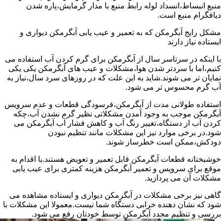
منبع انبساط،انسداد لوله رابط منبع با مدار گرمایش،پاره شدن
دیافگرام منبع است.
مشکل رایج آبگرمکن که به تعمیر و عیب یابی آبگرمکن دیواری و
ایستاده نیاز دارند
با اینکه در سرتاسر سال از آبگرمکن برای گرم کردن آب استفاده می
کنیم،اما با سردتر شدن هوا،مشکلات و عیب های آبگرمکن یکی یکی
نمایان تر می شوند.شاید به این علت که در روزهای سرد سال،نیاز به
آب گرم محسوس تر می شود.
استفاده طولانی مدت از آبگرمکن،فرسودگی قطعات و عدم سرویس
آبگرمکن موجب به وجود آمدن مشکلاتی نظیر گرم نشدن آب،چکه
کردن آب از دستگاه،تغییر رنگ آب و کاهش فشار آب آبگرمکن می
شود.در برخی موارد نیز این مشکلات مانند تنظیم نبودن
دودکش،ممکن است خطرساز شوند.
خوشبختانه قطعات آبگرمکن قابل تعمیر و تعویض هستند.با اقدام به
موقع برای سرویس و تعمیر آبگرمکن هزینه کمتری برای عیب یابی
مشکلات آن می پردازید.
گاهی نیز برخی مشکلات در آبگرمکن دیواری و ایستاده مشاهده می
شود که نشان دهنده خرابی دستگاه شما نیست.معمولا این مشکلات با
بررسی و تنظیم مجدد آبگرمکن توسط خودتان رفع می شود.