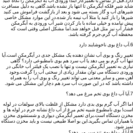
دارد.قبل از تماس با تعمیرکار ابتدا ورودی آب به آبگرمکن را نگاه کنید
شاید شیر فلکه آبگرمکن تا انتها باز نشده باشد.گاهی به دلیل مسافرت
شیرهای آب و گاز بسته می شود و بعد از بازگشت فراموش می کنید
شیرها را باز کنید یا مثلا آب نیمه باز شده.در این موارد مشکل خاصی
پیش نیامده و خیلی ساده با باز کردن شیر آب ورودی به آبگرمکن
فشار آب نیز مثل قبل خواهد شد.اما مشکل اصلی وقتی است که
محفظه آب گرم،جرم گرفته باشد.
6.آب داغ بوی ناخوشایند دارد
تغییر رنگ و بوی آب نشان دهنده یک مشکل جدی در آبگرمکن است.آیا
تنها آب گرم بو می دهد یا آب سرد هم بوی نامطبوعی دارد؟ گاهی
نیازی به تعمیر آبگرمکن نیست و تنها با نصب یک فیلتر آب خانگی در
ورودی دستگاه می توان مقدار زیادی از سختی آب را گرفت.وجود
آهن،مس و سایر معدنی می تواند تغییر رنگ و بوی آب را به همراه
داشته باشد که در این صورت آب سرد هم دچار این مشکل می شود.
7.آیا آب داغ بوی تخم مرغ می دهد؟
اما اگر آب گرم بوی بدی دارد مشکل از غلظت بالای سولفات در لوله
است! بوی نامطبوع شبیه تخم مرغ از آب داغ نشانه جرم در لوله ها و
مخزن دستگاه است.برای تعمیر آبگرمکن دیواری و شستشوی مخزن
با همیاران تماس بگیرید.این بو اصلا طبیعی نیست و باید مخزن دستگاه
تمیز شود.
8.آیا آب داغ بوی تند سیر می دهد؟