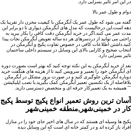
در این امر تاثیر بسزایی دارد.
دوام و طول عمر بالا
گفته می شود که طول عمر یک آبگرمکن با کیفیت مخزن دار تقریبا یک
دهه است.این درحالیست که مدل های آبگرمکن دیواری تا دو برابر این
مدت عمر می کنند.اگر در خرید آبگرمکن دقت کافی را بکار ببرید به
راحتی می توانید از دردسرهای هر ده ساله تعویض آبگرمکن نجات پیدا
کنید.داشتن اطلاعات کافی در خصوص تفاوت پکیج و آبگرمکن در
انتخاب صحیح و کارایی بالای این وسایل در سیستم داخلی ساختمان
تاثیر بسزایی دارد.
بعد از خرید آبگرمکن به این نکته توجه کنید که بهتر است بصورت دوره
ای آبگرمکن خود را تعمیر و سرویس کنید تا از هزینه های هنگفت خرید
دوباره آبگرمکن جلوگیری کنید و در صورت بروز مشکل در آبگرمکن
بلافاصله از یک تکنسین تعمیر آبگرمکن کمک بگیرید.با نصب اپلیکیشن
"" همیشه به یک تعمیرکار حرفه ای و متخصص دسترسی دارید.
آسان ترین روش تعمیر انواع پکیج توسط پکیج
کار در خمینی‌شهر,منطقه خمینی‌شهر
پکیج ها وسیله ای هستند که در سال های اخیر جای خود را در منازل
افراد باز کرده اند و در کمتر خانه ای است که این وسایل دیده