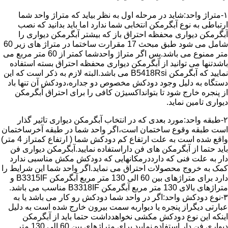
۱-متراژ واحد:شاید در مرحله اول به نظر بیاید که متراژ واحد شما
ارتباطی به نوع آبگرمکن انتخابی شما ندارد اما باید بدانید که نصب
آبگرمکن دیواری محفظه احتراق باز که بیشتر آبگرمکن دیواری را
شامل می شود طبق مبحث 17 مقرارت ساختما در متراژ های زیر 60
متر ممنوع می باشد.پس اگر متراژ واحدشما کمتر از 60 متر مربع می
باشدتنها می توانید از آبگرمکن دیواری محفظه احتراق بسته استفاده
نمایید که آبگرمکن B5418Rsi می باشد.البته لازم به ذکر است که این
دستگاه به دلیل وجود دودکش مخصوص دو جداره،دودکش آن تنها باد
از پنجره خارج شود تا بتوانداکسیژن کافی را برای احتراق آبگرمکن
دیواری تامین نماید.
۲-طبقه واحد:مورد بعدی که در انتخاب آبگرمکن دیواری تاثیر گذار
است طبقه وقوع ساختمان است،اگر واحد شما در طبقه آخرساختمان
واقع شده است به علت ارتفاع کم دودکش شما ( ارتفاع کمتراز 4 متر)
باید حتما از آبگرمکن های فن داراستفاده نمایید.آبگرمکن دیواری فن
دار به علت فنی که دارددرمکانهایی که دودکش مکش مناسبی ندارد
کمک به خروج محصولات احتراق می نماید.اگر واحد شما این شرایط را
دارد برای متراژهای بین 60 الی 130 متر مربع آبگرمکن B3315IF و
متراژهای بالای 130 متر مربع آبگرمکن B3318IF مناسب می باشد.
۳-نوع دودکش واحد:اگر در واحد شما دودکش رو کار می باشد یا به
عبارتی دیگراز پنجره یا دیواربه سمت بیرون خارج شده است به دلیل
اینکه این نوع دودکش مکشی نخواهدداشت حتما باید از آبگرمکن
دیواری فن دار استفاده نمایید.برای متراژهای بین 60 الی 130 متر