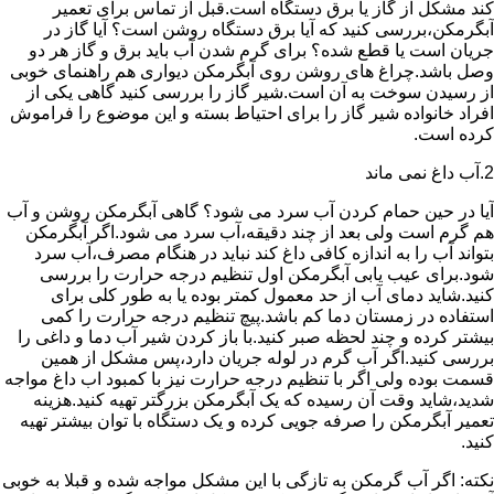
کند مشکل از گاز یا برق دستگاه است.قبل از تماس برای تعمیر
آبگرمکن،بررسی کنید که آیا برق دستگاه روشن است؟ آیا گاز در
جریان است یا قطع شده؟ برای گرم شدن آب باید برق و گاز هر دو
وصل باشد.چراغ های روشن روی آبگرمکن دیواری هم راهنمای خوبی
از رسیدن سوخت به آن است.شیر گاز را بررسی کنید گاهی یکی از
افراد خانواده شیر گاز را برای احتیاط بسته و این موضوع را فراموش
کرده است.
2.آب داغ نمی ماند
آیا در حین حمام کردن آب سرد می شود؟ گاهی آبگرمکن روشن و آب
هم گرم است ولی بعد از چند دقیقه،آب سرد می شود.اگر آبگرمکن
بتواند آب را به اندازه کافی داغ کند نباید در هنگام مصرف،آب سرد
شود.برای عیب یابی آبگرمکن اول تنظیم درجه حرارت را بررسی
کنید.شاید دمای آب از حد معمول کمتر بوده یا به طور کلی برای
استفاده در زمستان دما کم باشد.پیچ تنظیم درجه حرارت را کمی
بیشتر کرده و چند لحظه صبر کنید.با باز کردن شیر آب دما و داغی را
بررسی کنید.اگر آب گرم در لوله جریان دارد،پس مشکل از همین
قسمت بوده ولی اگر با تنظیم درجه حرارت نیز با کمبود اب داغ مواجه
شدید،شاید وقت آن رسیده که یک آبگرمکن بزرگتر تهیه کنید.هزینه
تعمیر آبگرمکن را صرفه جویی کرده و یک دستگاه با توان بیشتر تهیه
کنید.
نکته: اگر آب گرمکن به تازگی با این مشکل مواجه شده و قبلا به خوبی