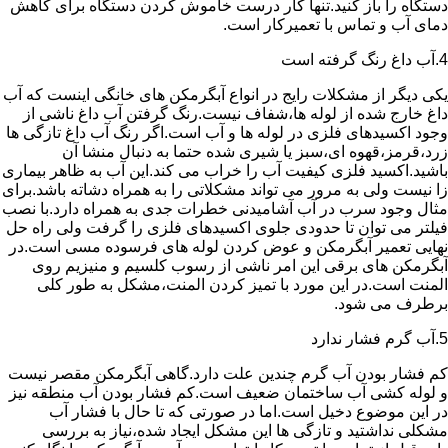
دستگاه را باز کنید.تنها کار درست خاموش کردن دستگاه برای کاهش
دمای آب و تماس با تعمیرکار است.
4.آب داغ رنگ گرفته است
یکی دیگر از مشکلات رایج در انواع آبگرمکن های خانگی اینست که آب
داغ خارج شده از لوله ها،شفاف نیست.رنگ گرفتن آب داغ ناشی از
وجود اکسیدهای فلزی در لوله ها و آب است.اگر رنگ آب داغ تازگی ها
زرد،قرمز،قهوه ای،سبز یا شیری شده حتما به دنبال منشا آن
باشید.اکسید فلزی کیفیت آب را خراب می کند.این آب به ظاهر بیماری
زا نیست ولی به مرور می تواند مشکلاتی را به همراه دشاته باشد.برای
مثال وجود سرب در آب آشامیدنی خطرات جدی به همراه دارد.با نصب
فیلتر می توان تا حدودی جلوی اکسیدهای فلزی را گرفت ولی راه حل
نهایی تعمیر آبگرمکن و عوض کردن لوله های فرسوده مسی است.در
آبگرمکن های برقی این امر ناشی از رسوب کلسیم و منیزیم روی
المنت است.در این مورد با تمیز کردن المنت،مشکل به طور کلی
برطرف می شود.
5.آب گرم فشار ندارد
کم فشار بودن آب گرم چندین علت دارد.گاهی آبگرمکن مقصر نیست
و لوله کشی آب ساختمان ضعیف است.کم فشار بودن آب منطقه نیز
در این موضوع دخیل است.اما در صورتی که تا حال با فشار آب
مشکلی نداشتید و تازگی ها این مشکل ایجاد شده،نیاز به بررسی