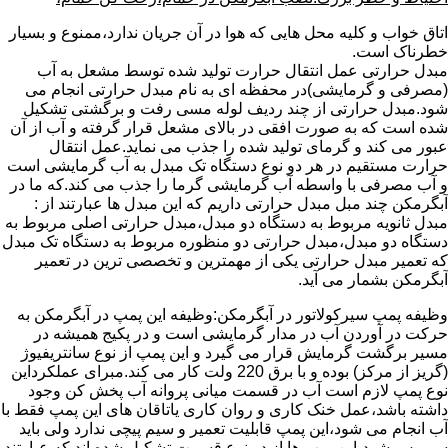
اتاق خواب و کلیه محل هایی که هوا در آن جریان ندارد،ممنوع و بسیار
خطرناک است.
مبدل حرارتی عمل انتقال حرارت تولید شده توسط مشعل به آب
(مصرفی و گرمایشی)در محفظه ای به نام مبدل حرارتی انجام می
شود.مبدل حرارتی از چند ردیف لوله مسی رفت و برگشتی تشکیل
شده است که به صورت افقی در بالای مشعل قرار گرفته و آب از آن
عبور می کند و گرمای تولید شده را جذب می نماید.عمل انتقال
حرارت مستقیم در هر دو نوع دستگاه تک مبدل به آب گرمایشی است
و آب مصرفی با واسطه آب گرمایشی گرما را جذب می کند.که ما در
آبگرمکن چند مبل مبدل حرارتی داریم که این مبدل ها عبارتند از :
مبدل ثانویه مربوط به دستگاه دو مبدل،مبدل حرارتی اصلی مربوط به
دستگاه دو مبدل،مبدل حرارتی دو منظوره مربوط به دستگاه تک مبدل
که تعمیر مبدل حرارتی یکی از مهمترین و تخصصی ترین در تعمیر
آبگرمکن بشمار می آید.
وظیفه پمپ سیرکولاتور در آبگرمکن:وظیفه این پمپ در آبگرمکن به
حرکت در آوردن آب در مدار گرمایشی است و در پکیج همیشه در
مسیر برگشت گرمایش قرار می گیرد و این پمپ از نوع سانتریفیوژ
(گریز از مرکز) بوده و با برق 220 ولت کار می کند.مبرای عملکرداین
نوع پمپ لازم است آب در قسمت میانی پروانه آب پخش کن وجود
داشته باشد،عمل خنک کاری و روان کاری یاتاقان های این پمپ فقط با
آب انجام می شود،این پمپ قابلیت تعمیر و سیم پیچی ندارد ولی باید
سرویس شود،این پمپ ها از دو نوع قسمت تشکیل شده اند که عبارتند