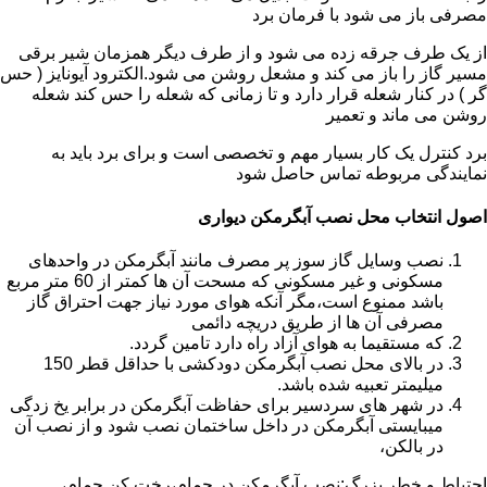
مصرفی باز می شود با فرمان برد
از یک طرف جرقه زده می شود و از طرف دیگر همزمان شیر برقی
مسیر گاز را باز می کند و مشعل روشن می شود.الکترود آیونایز ( حس
گر ) در کنار شعله قرار دارد و تا زمانی که شعله را حس کند شعله
روشن می ماند و تعمیر
برد کنترل یک کار بسیار مهم و تخصصی است و برای برد باید به
نمایندگی مربوطه تماس حاصل شود
اصول انتخاب محل نصب آبگرمکن دیواری
نصب وسایل گاز سوز پر مصرف مانند آبگرمکن در واحدهای
مسکونی و غیر مسکونی که مسحت آن ها کمتر از 60 متر مربع
باشد ممنوع است،مگر آنکه هوای مورد نیاز جهت احتراق گاز
مصرفی آن ها از طریق دریچه دائمی
که مستقیما به هوای آزاد راه دارد تامین گردد.
در بالای محل نصب آبگرمکن دودکشی با حداقل قطر 150
میلیمتر تعبیه شده باشد.
در شهر های سردسیر برای حفاظت آبگرمکن در برابر یخ زدگی
میبایستی آبگرمکن در داخل ساختمان نصب شود و از نصب آن
در بالکن،
احتیاط و خطر بزرگ:نصب آبگرمکن در حمام،رخت کن حمام،