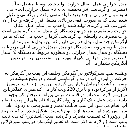
مبدل حرارتی عمل انتقال حرارت تولید شده توسط مشعل به آب
(مصرفی و گرمایشی)در محفظه ای به نام مبدل حرارتی انجام می
شود.مبدل حرارتی از چند ردیف لوله مسی رفت و برگشتی تشکیل
شده است که به صورت افقی در بالای مشعل قرار گرفته و آب از آن
عبور می کند و گرمای تولید شده را جذب می نماید.عمل انتقال
حرارت مستقیم در هر دو نوع دستگاه تک مبدل به آب گرمایشی است
و آب مصرفی با واسطه آب گرمایشی گرما را جذب می کند.که ما در
آبگرمکن چند مبل مبدل حرارتی داریم که این مبدل ها عبارتند از :
مبدل ثانویه مربوط به دستگاه دو مبدل،مبدل حرارتی اصلی مربوط به
دستگاه دو مبدل،مبدل حرارتی دو منظوره مربوط به دستگاه تک مبدل
که تعمیر مبدل حرارتی یکی از مهمترین و تخصصی ترین در تعمیر
آبگرمکن بشمار می آید.
وظیفه پمپ سیرکولاتور در آبگرمکن:وظیفه این پمپ در آبگرمکن به
حرکت در آوردن آب در مدار گرمایشی است و در پکیج همیشه در
مسیر برگشت گرمایش قرار می گیرد و این پمپ از نوع سانتریفیوژ
(گریز از مرکز) بوده و با برق 220 ولت کار می کند.مبرای عملکرداین
نوع پمپ لازم است آب در قسمت میانی پروانه آب پخش کن وجود
داشته باشد،عمل خنک کاری و روان کاری یاتاقان های این پمپ فقط با
آب انجام می شود،این پمپ قابلیت تعمیر و سیم پیچی ندارد ولی باید
سرویس شود،این پمپ ها از دو نوع قسمت تشکیل شده اند که عبارتند
از : روتور ( که قسمت متحرک و گردنده است )،استاتور ( که بدنه ثابت
پمپ است ) و لازم به ذکر است که تعمیر آبگرمکن در پمپ سیرکولاتور
حائز اهمیت است.