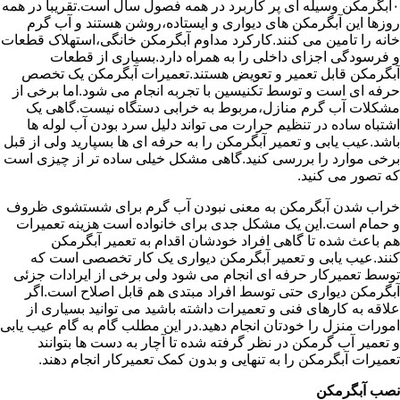
۰آبگرمکن وسیله ای پر کاربرد در همه فصول سال است.تقریبا در همه
روزها این آبگرمکن های دیواری و ایستاده،روشن هستند و آب گرم
خانه را تامین می کنند.کارکرد مداوم آبگرمکن خانگی،استهلاک قطعات
و فرسودگی اجزای داخلی را به همراه دارد.بسیاری از قطعات
آبگرمکن قابل تعمیر و تعویض هستند.تعمیرات آبگرمکن یک تخصص
حرفه ای است و توسط تکنیسین با تجربه انجام می شود.اما برخی از
مشکلات آب گرم منازل،مربوط به خرابی دستگاه نیست.گاهی یک
اشتباه ساده در تنظیم حرارت می تواند دلیل سرد بودن آب لوله ها
باشد.عیب یابی و تعمیر آبگرمکن را به حرفه ای ها بسپارید ولی از قبل
برخی موارد را بررسی کنید.گاهی مشکل خیلی ساده تر از چیزی است
که تصور می کنید.
خراب شدن آبگرمکن به معنی نبودن آب گرم برای شستشوی ظروف
و حمام است.این یک مشکل جدی برای خانواده است هزینه تعمیرات
هم باعث شده تا گاهی افراد خودشان اقدام به تعمیر آبگرمکن
کنند.عیب یابی و تعمیر آبگرمکن دیواری یک کار تخصصی است که
توسط تعمیرکار حرفه ای انجام می شود ولی برخی از ایرادات جزئی
آبگرمکن دیواری حتی توسط افراد مبتدی هم قابل اصلاح است.اگر
علاقه به کارهای فنی و تعمیرات داشته باشید می توانید بسیاری از
امورات منزل را خودتان انجام دهید.در این مطلب گام به گام عیب یابی
و تعمیر آب گرمکن در نظر گرفته شده تا آچار به دست ها بتوانند
تعمیرات آبگرمکن را به تنهایی و بدون کمک تعمیرکار انجام دهند.
نصب آبگرمکن