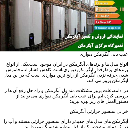
عیب یابی آبگرمکن دیواری
انواع مدل ها و برندهای آبگرمکن در ایران موجود است.یکی از انواع
برندهای پرطرفدار آبگرمکن دیواری،است.کاهش فشار آب،خاموش
شدن،جرقه نزدن آبگرمکن از رایج ترین مواردی است که در این مدل
آبگرمکن بروز می کند.
در ادامه،علت بروز مشکلات متداول آبگرمکن و راه حل رفع آن ها را
بررسی کرده ایم.برای عیب یابی آبگرمکن دیواری می توانید از
دستورالعمل های زیر بهره ببرید:
خرابی سنسور حرارتی آبگرمکن
آبگرمکن های مدل های جدیدتر دارای سنسور حرارتی هستند و آب را
در یک دمای مشخص که از قبل تنظیم شده،نگه می دارند.