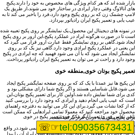
بازار شده اند که هر کدام ویژگی های مخصوص به خود را دارند.پکیج
های آنالاوگ وقتی دچار ایرادی در ساختار خود می شوند،از طریق یک
لامپ چشمک زن که بر روی پکیج وجود دارد،فرد را باخبر می کند تا به
عیب یابی و تعمیر پکیج ایران رادیاتور بپردازد.
در نمونه های دیجیتال این محصول،یک نمایشگر بر روی پکیج تعبیه شده
است تا در صورت هرگونه ایراد در عملکرد پکیج،این ارور بر روی پکیج
ایجاد شود.گاهی بر روی نمایشگر فقط عبارت ارور قرار می گیرد که
این یعنی در عملکرد پکیج ایرادی وجود دارد.گاهی نیز یک کد بر روی
نمایشگر ایجاد می شود که با آن می شود فهمید که چه ایرادی در پکیج
وجود دارد و راحت تر می توان به تعمیر پکیج ایران رادیاتور پرداخت.
تعمیر پکیج بوتان خوی,منطقه خوی
این پکیج ها نیز عمدتا با یک کد که بر روی صفحه نمایگشر پکیج ایجاد
می شود،قابل شناسایی هستند و اگر پکیج شما دارای مشکلی بود و
کدی برای شما نمایش داده شد،اولین کار برای تعمیر پکیج بوتان،این
است که عیب یابی انجام دهید و ایرادی که وجود دارد را بررسی کنید
که از کجا نشات می گیرد.برای این کار می توانید به دفترچه راهنمای
محصول خود مراجعه کنید که معمولا تمامی ایرادهایی که ممکن است
تلفن تماس فوری
تعمیر آبگرمکن خوی,تعمیر پکیج در خوی
برای پکیج پیش بیاید در آن قرار گرفته است.
☞☏
tel:09035673431
گاهی نیز هنگام خرابی پکیج،هیچ اروری نمایش داده نمی شود.در واقع
در این حالت برد موجود در پکیج بوتان،نتوانسته است ایراد آن را پیدا