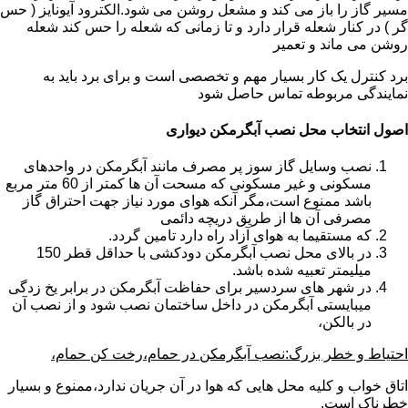
مسیر گاز را باز می کند و مشعل روشن می شود.الکترود آیونایز ( حس
گر ) در کنار شعله قرار دارد و تا زمانی که شعله را حس کند شعله
روشن می ماند و تعمیر
برد کنترل یک کار بسیار مهم و تخصصی است و برای برد باید به
نمایندگی مربوطه تماس حاصل شود
اصول انتخاب محل نصب آبگرمکن دیواری
نصب وسایل گاز سوز پر مصرف مانند آبگرمکن در واحدهای
مسکونی و غیر مسکونی که مسحت آن ها کمتر از 60 متر مربع
باشد ممنوع است،مگر آنکه هوای مورد نیاز جهت احتراق گاز
مصرفی آن ها از طریق دریچه دائمی
که مستقیما به هوای آزاد راه دارد تامین گردد.
در بالای محل نصب آبگرمکن دودکشی با حداقل قطر 150
میلیمتر تعبیه شده باشد.
در شهر های سردسیر برای حفاظت آبگرمکن در برابر یخ زدگی
میبایستی آبگرمکن در داخل ساختمان نصب شود و از نصب آن
در بالکن،
احتیاط و خطر بزرگ:نصب آبگرمکن در حمام،رخت کن حمام،
اتاق خواب و کلیه محل هایی که هوا در آن جریان ندارد،ممنوع و بسیار
خطرناک است.