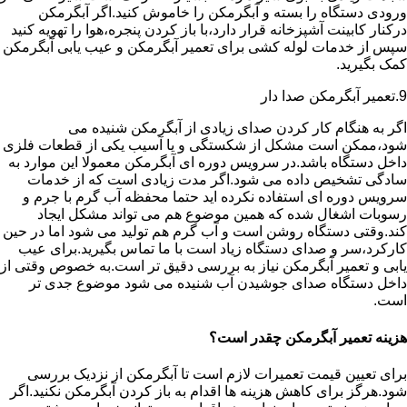
ورودی دستگاه را بسته و آبگرمکن را خاموش کنید.اگر آبگرمکن
درکنار کابینت آشپزخانه قرار دارد،با باز کردن پنجره،هوا را تهویه کنید
سپس از خدمات لوله کشی برای تعمیر آبگرمکن و عیب یابی آبگرمکن
کمک بگیرید.
9.تعمیر آبگرمکن صدا دار
اگر به هنگام کار کردن صدای زیادی از آبگرمکن شنیده می
شود،ممکن است مشکل از شکستگی و یا آسیب یکی از قطعات فلزی
داخل دستگاه باشد.در سرویس دوره ای آبگرمکن معمولا این موارد به
سادگی تشخیص داده می شود.اگر مدت زیادی است که از خدمات
سرویس دوره ای استفاده نکرده اید حتما محفظه آب گرم با جرم و
رسوبات اشغال شده که همین موضوع هم می تواند مشکل ایجاد
کند.وقتی دستگاه روشن است و آب گرم هم تولید می شود اما در حین
کارکرد،سر و صدای دستگاه زیاد است با ما تماس بگیرید.برای عیب
یابی و تعمیر آبگرمکن نیاز به بررسی دقیق تر است.به خصوص وقتی از
داخل دستگاه صدای جوشیدن آب شنیده می شود موضوع جدی تر
است.
هزینه تعمیر آبگرمکن چقدر است؟
برای تعیین قیمت تعمیرات لازم است تا آبگرمکن از نزدیک بررسی
شود.هرگز برای کاهش هزینه ها اقدام به باز کردن آبگرمکن نکنید.اگر