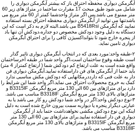
آبگرمکن دیواری محفظه احتراق باز که بیشتر آبگرمکن دیواری را
شامل می شود طبق مبحث 17 مقرارت ساختما در متراژ های زیر 60
متر ممنوع می باشد.پس اگر متراژ واحدشما کمتر از 60 متر مربع می
باشدتنها می توانید از آبگرمکن دیواری محفظه احتراق بسته استفاده
نمایید که آبگرمکن B5418Rsi می باشد.البته لازم به ذکر است که این
دستگاه به دلیل وجود دودکش مخصوص دو جداره،دودکش آن تنها باد
از پنجره خارج شود تا بتوانداکسیژن کافی را برای احتراق آبگرمکن
دیواری تامین نماید.
۲-طبقه واحد:مورد بعدی که در انتخاب آبگرمکن دیواری تاثیر گذار
است طبقه وقوع ساختمان است،اگر واحد شما در طبقه آخرساختمان
واقع شده است به علت ارتفاع کم دودکش شما ( ارتفاع کمتراز 4 متر)
باید حتما از آبگرمکن های فن داراستفاده نمایید.آبگرمکن دیواری فن
دار به علت فنی که دارددرمکانهایی که دودکش مکش مناسبی ندارد
کمک به خروج محصولات احتراق می نماید.اگر واحد شما این شرایط را
دارد برای متراژهای بین 60 الی 130 متر مربع آبگرمکن B3315IF و
متراژهای بالای 130 متر مربع آبگرمکن B3318IF مناسب می باشد.
۳-نوع دودکش واحد:اگر در واحد شما دودکش رو کار می باشد یا به
عبارتی دیگراز پنجره یا دیواربه سمت بیرون خارج شده است به دلیل
اینکه این نوع دودکش مکشی نخواهدداشت حتما باید از آبگرمکن
دیواری فن دار استفاده نمایید.برای متراژهای بین 60 الی 130 متر
مربع آبگرمکن B3315IF و متراژهای بالای 130 متر مربع آبگرمکن
B3318IF مناسب می باشد.