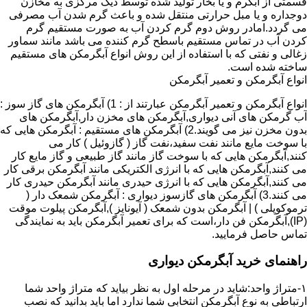
قسمتی از آبگرم و یا بخار تولید شده توسط دیگ مرکزی به مخازن
دوجداره و یا مبل حرارتی منتقل شده و باعث گرم شدن آب مصرفی
می گردد.امادر روش دوم گرم کردن آب به صورت مستقیم گرم
کردن آب در تماس مستقیم باسطح گرم کننده می باشد مانند سماور
زغالی و نفتی که با استفاده از این روش انواع آبگرمکن های مستقیم
ساخته شده است.
انواع آبگرمکن و تعمیر آبگرمکن
انواع آبگرمکن و تعمیر آبگرمکن عبارتند از : 1) آبگرمکن های گاز سوز :
آب گرمکن های آنی دیواری,آبگرمکن های مخزن دار,آبگرمکن های
بدون مخزن نیز می گویند.2) آبگرمکن های مستقیم : آبگرمکن هایی که
با سوخت مایع مانند نفت سفید،نفت گاز ( گازوئیل ) کار می
کنند,آبگرمکن هایی که با سوخت گاز مانند گاز طبیعی و گاز مایع کار
می کنند,آبگرمکن هایی که با انرژی الکتریکی مانند آبگرمکن برقی کار
می کنند,آبگرمکن هایی که با انرژی حیدری مانند آبگرمکن حیدری کار
می کنند.3) آبگرمکن های گازسوز دیواری : آبگرمکن شمعک دار (
ترموکوپلی ) | آبگرمکن بدون شمعک ( آیونایز ),آبگرمکن پیلوت موقت
(IP),آبگرمکن فن دار،است که برای تعمیر آبگرمکن باید به نمایندگی
تماس حاصل فرمایید.
راهنمای خرید آبگرمکن دیواری
۱-متراژ واحد:شاید در مرحله اول به نظر بیاید که متراژ واحد شما
ارتباطی به نوع آبگرمکن انتخابی شما ندارد اما باید بدانید که نصب