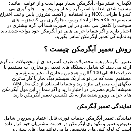
نگهداری فیلتر هوای آبگرمکن بسیار مهم است و از عواملی مانند :
مسدود شدن شعله با آستر،گرد و غبار و روغن و … جلو گیری می
کندو با طراحی NOX و با استفاده از اکسید نیتروژن پایین و ثبت اختراع
سیستم EverKleen از ایجاد رسوب جلوگیری می کند،هزینه های
سوخت را کاهش می دهد،و در این صورت شما آب گرم بیشتری در
اختیار دارید و اگر شما با خرابی هایی در آبگرمکن خود مواجه شدید باید
به نمایندگی تعمیر آبگرمکن تماس بگیرید.
روش تعمیر آبگرمکن چیست ؟
تعمیر آبگرمکن همه محصولات طیف گسترده ای از محصولات آب گرم
ارائه می دهند که شامل دیستگاه های قدیمی و مخازن آب مستقیم با
ظرفیت 40 الی 100 گالن و همچنین مخازن آب غیر مستقیم و
مستقیم است که می تواند،از یک سیستم دیگ بخار با کارآمدترین
دیگهای آب مصرفی نیاز دارید و شما با استفاده از دیگ بخار AIM
همیشه آبگرم مصرفی در اختیار دارید و اگر شما در این مول آبگرمکن
ها با خرابی روبرو شدید،نیاز به یک تکنسین تعمیر آبگرمکن دارید.
نمایندگی تعمیر آبگرمکن
نمایندگی تعمیر آبگرمکن خدمات فوری،قابل اعتماد و سریع را شامل
تعویض،تعمیر و نگهداری آبگرمکن در خدمت مشتریان خود قرار داده
است که لوله کش های متخصص ما می توانند مدل های سنتی و