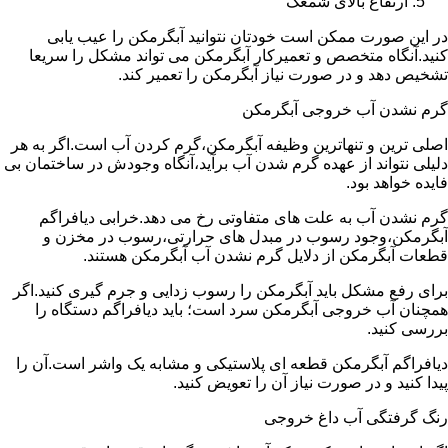
ارتفاع بالای شمعک
در این صورت ممکن است خودتان نتوانید آبگرمکن را عیب یابی
کنید.آنگاه متخصص و تعمیرکار آبگرمکن می تواند مشکل را سریعا
تشخیص دهد و در صورت نیاز آبگرمکن را تعمیر کند.
گرم نشدن آب خروجی آبگرمکن
اصلی ترین و تنهاترین وظیفه آبگرمکن،گرم کردن آب است.اگر به هر
دلیلی نتواند از عهده گرم شدن آب برآید،آنگاه وجودش در ساختمان بی
فایده خواهد بود.
گرم نشدن آب به علت های متفاوتی رخ می دهد.خرابی دیافراگم
آبگرمکن،وجود رسوب در مبدل های حرارتی،رسوب در مخزن و
قطعات آبگرمکن از دلایل گرم نشدن آب آبگرمکن هستند.
برای رفع مشکل باید آبگرمکن را رسوب زدایی و جرم گیری کنید.اگر
همچنان آب خروجی آبگرمکن سرد است؛ باید دیافراگم دستگاه را
بررسی کنید.
دیافراگم آبگرمکن قطعه ای پلاستیکی و مشابه یک واشر است.آن را
پیدا کنید و در صورت نیاز آن را تعویض کنید.
رنگ گرفتگی آب داغ خروجی