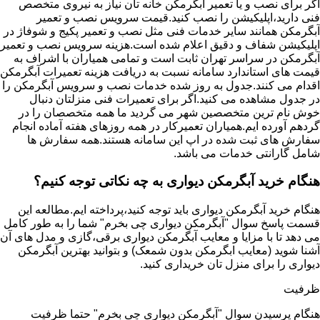
اگر برای نصب و یا تعمیر آبگرمکن خانه تان نیاز به نیروی متخصص
فنی دارید،اپلیکیشن را نصب کنید.قیمت سرویس نصب و تعمیر
آبگرمکن همانند سایر خدمات فنی مثل نصب و تعمیر پکیج و شوفاژ در
اپلیکیشن شفاف و دقیق اعلام شده است.هزینه سرویس نصب و تعمیر
آبگرمکن در سراسر تهران ثابت است و تمامی همیاران با اشراف به
قیمت های استاندارد سامانه نسبت به دریافت هزینه تعمیرات آبگرمکن
اقدام می کنند.جدول به روز شده خدمات نصب و سرویس آبگرمکن را
در جدول مشاهده می کنید.اگر برای تعمیرات فنی منزلتان دنبال
خوش نام ترین متخصصین شهر می گردید ما همه متخصصان را در
گردهم آورده ایم.همیاران تعمیرکار در همه روزهای هفته آماده انجام
سفارش های ثبت شده در اپ این سامانه هستند.همه سفارش ها
شامل گارانتی خدمات می باشد.
هنگام خرید آبگرمکن دیواری به چه نکاتی توجه کنیم؟
هنگام خرید آبگرمکن دیواری باید توجه کنید،پرداخته ایم.مطالعه این
قسمت پاسخ سوال "آبگرمکن دیواری چی بخرم" شما را به طور کامل
می دهد تا با مزایا و معایب آبگرمکن دیواری برقی،گازی و مدل های آن
آشنا شوید (معایب ابگرمکن بدون شمعک) و بتوانید بهترین آبگرمکن
دیواری را برای منزل تان خریداری کنید.
ظرفیت
هنگام پرسیدن سوال "آبگرمکن دیواری چی بخرم" حتما ظرفیت