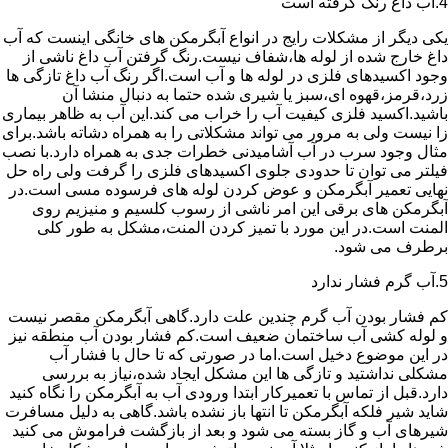
4.آب داغ رنگ گرفته است
یکی دیگر از مشکلات رایج در انواع آبگرمکن های خانگی اینست که آب
داغ خارج شده از لوله ها،شفاف نیست.رنگ گرفتن آب داغ ناشی از
وجود اکسیدهای فلزی در لوله ها و آب است.اگر رنگ آب داغ تازگی ها
زرد،قرمز،قهوه ای،سبز یا شیری شده حتما به دنبال منشا آن
باشید.اکسید فلزی کیفیت آب را خراب می کند.این آب به ظاهر بیماری
زا نیست ولی به مرور می تواند مشکلاتی را به همراه دشاته باشد.برای
مثال وجود سرب در آب آشامیدنی خطرات جدی به همراه دارد.با نصب
فیلتر می توان تا حدودی جلوی اکسیدهای فلزی را گرفت ولی راه حل
نهایی تعمیر آبگرمکن و عوض کردن لوله های فرسوده مسی است.در
آبگرمکن های برقی این امر ناشی از رسوب کلسیم و منیزیم روی
المنت است.در این مورد با تمیز کردن المنت،مشکل به طور کلی
برطرف می شود.
5.آب گرم فشار ندارد
کم فشار بودن آب گرم چندین علت دارد.گاهی آبگرمکن مقصر نیست
و لوله کشی آب ساختمان ضعیف است.کم فشار بودن آب منطقه نیز
در این موضوع دخیل است.اما در صورتی که تا حال با فشار آب
مشکلی نداشتید و تازگی ها این مشکل ایجاد شده،نیاز به بررسی
دارد.قبل از تماس با تعمیرکار ابتدا ورودی آب به آبگرمکن را نگاه کنید
شاید شیر فلکه آبگرمکن تا انتها باز نشده باشد.گاهی به دلیل مسافرت
شیرهای آب و گاز بسته می شود و بعد از بازگشت فراموش می کنید