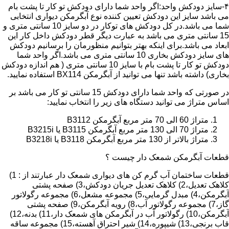
۴-سایز دودکش واحد:اگر واحد شما دارای دودکش تو کار تا پشت بام
می باشد سایز این دودکش تعیین کننده نوع آبگرمکن دیواری انتخابی
شما می باشد.در کل دودکش های توکار در دو سایز 10 سانتی متری و
15 سانتی متری می باشد به عبارت دیگر قطر دودکش داخل کار این
ابعاد می باشد.برای اینکه بهتر بتوانیم منظورمان را برسانیم دودکش
های سایز دودکش بخاری 10 سانتی متری می باشد.اگر واحد شما
دودکش تو کار تا پشت بام با سایز 10 سانتی متری ( هم اندازه دودکش
بخاری) داشته باشد تنها می توانید از آبگرمکن BX114 استفاده نمایید.
در صورتی که واحد شما دارای دودکش 15 سانتی تو کار می باشد بر
اساس متراژ می توانید دستگاه های زیر را انتخاب نمایید:
متراژ 60 الی 70 متر مربع آبگرمکن B3112
متراژ 70 الی 130 متر مربع آبگرمکن B3115 یا B3215i
متراژ بالاتر از 130 متر مربع آبگرمکن B3118 یا B3218i
قطعات آبگرمکن شمعک دار چیست ؟
قطعات ساختمان آب گرم کن های دیواری شمعک دار عبارتند از : 1)
کلاهک تعدیل،2) کلاهک تعدیل جریان دودکش،3) صفحه پشتی
آبگرمکن،4) مبدل گرمایی،5) مجموعه مشعل،6) مجموعه رگولاتور
گاز،7) مجموعه رگولاتور آب،8) رویه آبگرمکن،9) صفحه پشتی
آبگرمکن،10) رگولاتور آب در آبگرمکن های شمعک دار،11) بدنه،12)
قاب برنجی،13) شیپوره،14) شیر احتراق آهسته،15) مجموعه ساقه