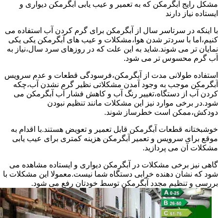
مشکل رایج آبگرمکن که به تعمیر و عیب یابی آبگرمکن دیواری و
ایستاده نیاز دارند
با اینکه در سرتاسر سال از آبگرمکن برای گرم کردن آب استفاده می
کنیم،اما با سردتر شدن هوا،مشکلات و عیب های آبگرمکن یکی یکی
نمایان تر می شوند.شاید به این علت که در روزهای سرد سال،نیاز به
آب گرم محسوس تر می شود.
استفاده طولانی مدت از آبگرمکن،فرسودگی قطعات و عدم سرویس
آبگرمکن موجب به وجود آمدن مشکلاتی نظیر گرم نشدن آب،چکه
کردن آب از دستگاه،تغییر رنگ آب و کاهش فشار آب آبگرمکن می
شود.در برخی موارد نیز این مشکلات مانند تنظیم نبودن
دودکش،ممکن است خطرساز شوند.
خوشبختانه قطعات آبگرمکن قابل تعمیر و تعویض هستند.با اقدام به
موقع برای سرویس و تعمیر آبگرمکن هزینه کمتری برای عیب یابی
مشکلات آن می پردازید.
گاهی نیز برخی مشکلات در آبگرمکن دیواری و ایستاده مشاهده می
شود که نشان دهنده خرابی دستگاه شما نیست.معمولا این مشکلات با
بررسی و تنظیم مجدد آبگرمکن توسط خودتان رفع می شود.