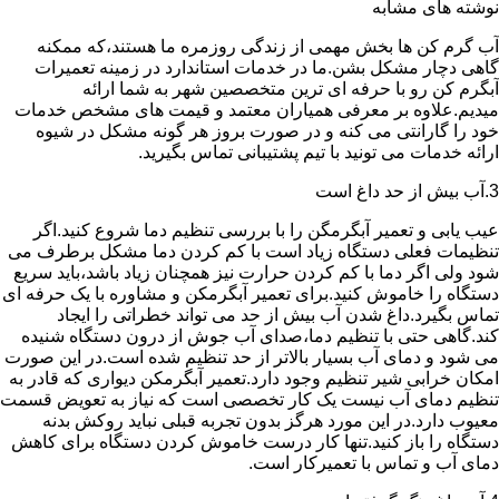
نوشته های مشابه
آب گرم کن ها بخش مهمی از زندگی روزمره ما هستند،که ممکنه
گاهی دچار مشکل بشن.ما در خدمات استاندارد در زمینه تعمیرات
آبگرم کن رو با حرفه ای ترین متخصصین شهر به شما ارائه
میدیم.علاوه بر معرفی همیاران معتمد و قیمت های مشخص خدمات
خود را گارانتی می کنه و در صورت بروز هر گونه مشکل در شیوه
ارائه خدمات می تونید با تیم پشتیبانی تماس بگیرید.
3.آب بیش از حد داغ است
عیب یابی و تعمیر آبگرمگن را با بررسی تنظیم دما شروع کنید.اگر
تنظیمات فعلی دستگاه زیاد است با کم کردن دما مشکل برطرف می
شود ولی اگر دما با کم کردن حرارت نیز همچنان زیاد باشد،باید سریع
دستگاه را خاموش کنید.برای تعمیر آبگرمکن و مشاوره با یک حرفه ای
تماس بگیرد.داغ شدن آب بیش از حد می تواند خطراتی را ایجاد
کند.گاهی حتی با تنظیم دما،صدای آب جوش از درون دستگاه شنیده
می شود و دمای آب بسیار بالاتر از حد تنظیم شده است.در این صورت
امکان خرابی شیر تنظیم وجود دارد.تعمیر آبگرمکن دیواری که قادر به
تنظیم دمای آب نیست یک کار تخصصی است که نیاز به تعویض قسمت
معیوب دارد.در این مورد هرگز بدون تجربه قبلی نباید روکش بدنه
دستگاه را باز کنید.تنها کار درست خاموش کردن دستگاه برای کاهش
دمای آب و تماس با تعمیرکار است.