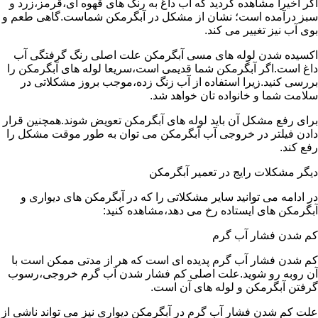
اگر اخیرا مشاهده کردید که آب داغ به رنگ های قهوه ای،قرمز،زرد و
سبز درآمده است؛ نشان از مشکل در آبگرمکن شماست.گاهی طعم و
بوی آب نیز تغییر می کند.
اکسیده شدن لوله های مسی آبگرمکن علت اصلی رنگ گرفتگی آب
داغ است.اگر آبگرمکن شما قدیمی است،سریعا لوله های آبگرمکن را
بررسی کنید.زیرا استفاده از آب زنگ زده،موجب بروز مشکلاتی در
سلامت شما و خانواده تان خواهد شد.
برای رفع مشکل آن باید لوله های آبگرمکن تعویض شوند.همچنین قرار
دادن فیلتر در خروجی آب آبگرمکن می توان به طور موقت مشکل را
رفع کند.
دیگر مشکلات رایج در تعمیر آبگرمکن
در ادامه می توانید سایر مشکلاتی را که در آبگرمکن های دیواری و
آبگرمکن های ایستاده رخ می دهد،مشاهده کنید:
کم شدن فشار آب گرم
کم شدن فشار آب گرم پدیده ای است که هر از مدتی ممکن است با
آن روبه رو شوید.علت اصلی کم فشار شدن آب گرم خروجی،رسوب
گرفتن آبگرمکن و لوله های آن است.
علت کم شدن فشار آب گرم در آبگرمکن دیواری نیز می تواند ناشی از