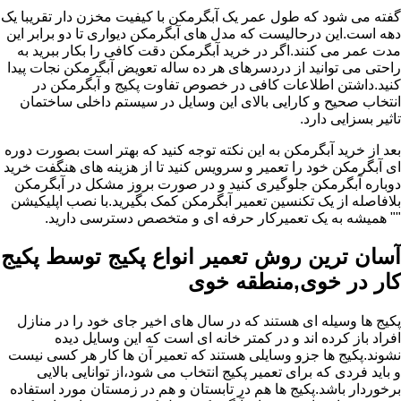
گفته می شود که طول عمر یک آبگرمکن با کیفیت مخزن دار تقریبا یک
دهه است.این درحالیست که مدل های آبگرمکن دیواری تا دو برابر این
مدت عمر می کنند.اگر در خرید آبگرمکن دقت کافی را بکار ببرید به
راحتی می توانید از دردسرهای هر ده ساله تعویض آبگرمکن نجات پیدا
کنید.داشتن اطلاعات کافی در خصوص تفاوت پکیج و آبگرمکن در
انتخاب صحیح و کارایی بالای این وسایل در سیستم داخلی ساختمان
تاثیر بسزایی دارد.
بعد از خرید آبگرمکن به این نکته توجه کنید که بهتر است بصورت دوره
ای آبگرمکن خود را تعمیر و سرویس کنید تا از هزینه های هنگفت خرید
دوباره آبگرمکن جلوگیری کنید و در صورت بروز مشکل در آبگرمکن
بلافاصله از یک تکنسین تعمیر آبگرمکن کمک بگیرید.با نصب اپلیکیشن
"" همیشه به یک تعمیرکار حرفه ای و متخصص دسترسی دارید.
آسان ترین روش تعمیر انواع پکیج توسط پکیج
کار در خوی,منطقه خوی
پکیج ها وسیله ای هستند که در سال های اخیر جای خود را در منازل
افراد باز کرده اند و در کمتر خانه ای است که این وسایل دیده
نشوند.پکیج ها جزو وسایلی هستند که تعمیر آن ها کار هر کسی نیست
و باید فردی که برای تعمیر پکیج انتخاب می شود،از توانایی بالایی
برخوردار باشد.پکیج ها هم در تابستان و هم در زمستان مورد استفاده