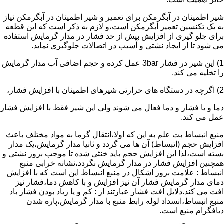
شیر اطمینان در آبگرمکن برای تعمیر و شیر اطمینان در آبگرمکن نیاز
به یک تکنسین تعمیر آبگرمکن است،و لازم به ذکر است که این قطعه
برای جلو گیری از افزایش بیش از حد فشار در مدار گرمایش استفاده
می شود تا از ایجاد نشتی و آسیب در اتصالات جلوگیری نماید.
1) این شیر در فشار 3bar عمل کرده و حجم اضافی آب مدار گرمایش
را تخلیه می کند.
2) اگرچه در دستگاه های حرارتی شیرهای اطمینان با افزایش فشار،
دما و یا فشار و دما فعال می شوند ولی این شیر فقط با افزایش فشار
عمل می کند.
منبع انبساط بت علم به این که اولا،انتقال گرما به مواد مختلف باعث
افزایش حجم (اتبساط) آن ها می گردد و ثانیا مدار گرمایش،یک مدار
بسته است،لذا این افزایش حجم باید خنثی شده تا موجب بروز نشتی و
همچنین افزایش فشار در مدار گرمایش نگردد،نشانه خرابی منبع
انبساط : علامت بروز اشکال در منبع انبساط این است که با افزایش
دمای مدار گرمایش فشار آن نیز افزایش و با کاهش دما،فشار نیز
افت می کند.دلایل افت فشار عبارتند از : کم و یا زیاد بودن فشار باد
منبع انبساط،انسداد لوله رابط منبع با مدار گرمایش،پاره شدن
دیافگرام منبع است.