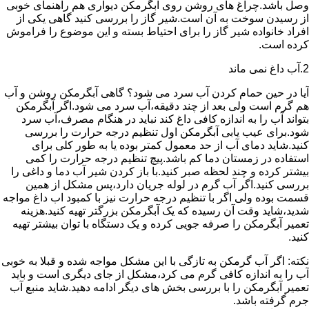
وصل باشد.چراغ های روشن روی آبگرمکن دیواری هم راهنمای خوبی
از رسیدن سوخت به آن است.شیر گاز را بررسی کنید گاهی یکی از
افراد خانواده شیر گاز را برای احتیاط بسته و این موضوع را فراموش
کرده است.
2.آب داغ نمی ماند
آیا در حین حمام کردن آب سرد می شود؟ گاهی آبگرمکن روشن و آب
هم گرم است ولی بعد از چند دقیقه،آب سرد می شود.اگر آبگرمکن
بتواند آب را به اندازه کافی داغ کند نباید در هنگام مصرف،آب سرد
شود.برای عیب یابی آبگرمکن اول تنظیم درجه حرارت را بررسی
کنید.شاید دمای آب از حد معمول کمتر بوده یا به طور کلی برای
استفاده در زمستان دما کم باشد.پیچ تنظیم درجه حرارت را کمی
بیشتر کرده و چند لحظه صبر کنید.با باز کردن شیر آب دما و داغی را
بررسی کنید.اگر آب گرم در لوله جریان دارد،پس مشکل از همین
قسمت بوده ولی اگر با تنظیم درجه حرارت نیز با کمبود اب داغ مواجه
شدید،شاید وقت آن رسیده که یک آبگرمکن بزرگتر تهیه کنید.هزینه
تعمیر آبگرمکن را صرفه جویی کرده و یک دستگاه با توان بیشتر تهیه
کنید.
نکته: اگر آب گرمکن به تازگی با این مشکل مواجه شده و قبلا به خوبی
آب را به اندازه کافی گرم می کرد،مشکل از جای دیگری است و باید
تعمیر آبگرمکن را با بررسی بخش های دیگر ادامه دهید.شاید منبع آب
جرم گرفته باشد.