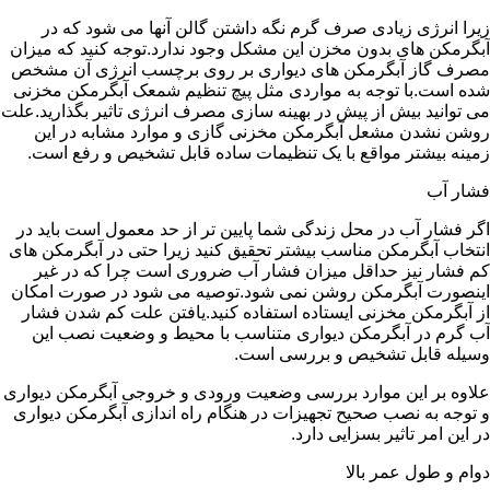
زیرا انرژی زیادی صرف گرم نگه داشتن گالن آنها می شود که در
آبگرمکن های بدون مخزن این مشکل وجود ندارد.توجه کنید که میزان
مصرف گاز آبگرمکن های دیواری بر روی برچسب انرژی آن مشخص
شده است.با توجه به مواردی مثل پیچ تنظیم شمعک آبگرمکن مخزنی
می توانید بیش از پیش در بهینه سازی مصرف انرژی تاثیر بگذارید.علت
روشن نشدن مشعل آبگرمکن مخزنی گازی و موارد مشابه در این
زمینه بیشتر مواقع با یک تنظیمات ساده قابل تشخیص و رفع است.
فشار آب
اگر فشار آب در محل زندگی شما پایین تر از حد معمول است باید در
انتخاب آبگرمکن مناسب بیشتر تحقیق کنید زیرا حتی در آبگرمکن های
کم فشار نیز حداقل میزان فشار آب ضروری است چرا که در غیر
اینصورت آبگرمکن روشن نمی شود.توصیه می شود در صورت امکان
از آبگرمکن مخزنی ایستاده استفاده کنید.یافتن علت کم شدن فشار
آب گرم در آبگرمکن دیواری متناسب با محیط و وضعیت نصب این
وسیله قابل تشخیص و بررسی است.
علاوه بر این موارد بررسی وضعیت ورودی و خروجی آبگرمکن دیواری
و توجه به نصب صحیح تجهیزات در هنگام راه اندازی آبگرمکن دیواری
در این امر تاثیر بسزایی دارد.
دوام و طول عمر بالا