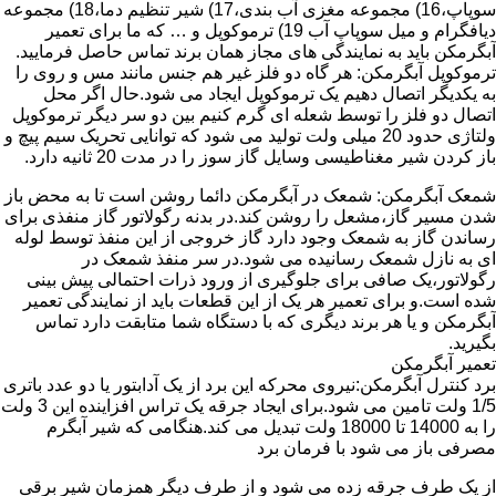
سوپاپ،16) مجموعه مغزی آب بندی،17) شیر تنظیم دما،18) مجموعه
دیافگرام و میل سوپاپ آب 19) ترموکوپل و … که ما برای تعمیر
آبگرمکن باید به نمایندگی های مجاز همان برند تماس حاصل فرمایید.
ترموکوپل آبگرمکن: هر گاه دو فلز غیر هم جنس مانند مس و روی را
به یکدیگر اتصال دهیم یک ترموکوپل ایجاد می شود.حال اگر محل
اتصال دو فلز را توسط شعله ای گرم کنیم بین دو سر دیگر ترموکوپل
ولتاژی حدود 20 میلی ولت تولید می شود که توانایی تحریک سیم پیچ و
باز کردن شیر مغناطیسی وسایل گاز سوز را در مدت 20 ثانیه دارد.
شمعک آبگرمکن: شمعک در آبگرمکن دائما روشن است تا به محض باز
شدن مسیر گاز،مشعل را روشن کند.در بدنه رگولاتور گاز منفذی برای
رساندن گاز به شمعک وجود دارد گاز خروجی از این منفذ توسط لوله
ای به نازل شمعک رسانیده می شود.در سر منفذ شمعک در
رگولاتور،یک صافی برای جلوگیری از ورود ذرات احتمالی پیش بینی
شده است.و برای تعمیر هر یک از این قطعات باید از نمایندگی تعمیر
آبگرمکن و یا هر برند دیگری که با دستگاه شما متابقت دارد تماس
بگیرید.
تعمیر آبگرمکن
برد کنترل آبگرمکن:نیروی محرکه این برد از یک آدابتور یا دو عدد باتری
1/5 ولت تامین می شود.برای ایجاد جرقه یک تراس افزاینده این 3 ولت
را به 14000 تا 18000 ولت تبدیل می کند.هنگامی که شیر آبگرم
مصرفی باز می شود با فرمان برد
از یک طرف جرقه زده می شود و از طرف دیگر همزمان شیر برقی