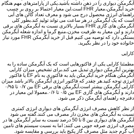
آبگرمکن دیواری را در ذهن داشته باشید.یکی از پارامترهای مهم هنگام
خرید آبگرمکن،معیار FHR است.این معیار احتمالا بر روی بر چسب
راهنمای انرژی محصول درج می شود و معرف تعداد گالن های آبی
است که یک آبگرمکن در هر ساعت می تواند تولید کند.بطور کلی
آبگرمکن های گازی FHR بسیار بالاتری نسبت به آبگرمکن های برقی
دارند و این معیار به ظرفیت مخزن،منبع گرما و اندازه شعله آبگرمکن
بستگی دارد که توصیه می کنیم قبل از خرید آبگرمکن FHR مورد نیاز
خانواده خود را در نظر بگیرید.
کارایی
مطمئنا کارایی یکی از فاکتورهایی است که یک آبگرمکن ساده را به
بهترین آبگرمکن دیواری تبدیل می کند.برای تشخیص میزان کارایی
آبگرمکن هنگام خرید آبگرمکن باید به فاکتوری به نام EF یا فاکتور
انرژی توجه کنید.هر چقدر که فاکتور انرژی آبگرمکن بالاتر باشد میزان
کارایی آبگرمکن بیشتر است.آبگرمکن های برقی EF بین ۰/۷ تا ۰/۹۵
دارند و آبگرمکن های گازی EF بین ۰/۵ تا ۰/۶.معمولا این معیار در
دفترچه راهنمای آبگرمکن ذکر می شود.
از نظر کاهش مصرف انرژی آبگرمکن های دیواری انرژی کمتری
نسبت به آبگرمکن های مخزن دار مصرف می کنند.گفته می شود
آبگرمکن های دیواری بین 8 تا 50 درصد نسبت به سایر آبگرمکن ها در
مصرف انرژی صرفه جویی می کنند; اما به نسبت سیستم های تامین
آب گرم جدید مثل مصرف گاز پکیج باید بررسی و مقایسه شود.