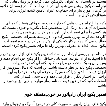
هستند.در تابستان به عنوان آبگرمکن عمل کرده و در زمان هایی که
نیاز است پکیج روشن می شود.این در حالی است که در زمستان علاوه
بر گرمای مورد نیاز برای حمام،به عنوان تامین کننده انرژی برای
شوفاژ،فن کوئل و …است.
پکیج ها با تمام مزیت هایی که دارند،جزو محصولاتی هستند که برای
تعمیرات آن ها باید از یک فرد متخصص کمک بگیرید و چیزی نیست که
هر کسی را برای تعمیرات آن بیاورید.مراکز زیادی همچون پکیج
کار،خدمت از ما،تهارن تعمیرگاه و …در زمینه تعمیرات تخصصی پکیج
فعالیت می کنند.پکیج کار که یکی از بهترین مراکز در حوزه تعمیرات
پکیج است،اقدام به معرفی بهترین راه ها برای تعمیر پکیج کرده است.
در ادامه به بررسی ایرادات پر استفاده ترین پکیج های بازار می پردازیم
تا با استفاده از آن،بتوانید عیب یابی حداقلی را از پکیج خود انجام دهید و
پس از آن به یک متخصص مراجعه کنید.نکته ای که در تعمیرات
تخصصی پکیج باید در نظر داشته باشید،این است که دنبال سرویس کار
ارزان قیمت نباشید چرا که تعمیرکار حرفه ای وقت خود را به این
راحتی در اختیار دیگران قرار نمی دهد و باید سعی کنید از کسی
استفاده کنید که در عین قیمت مناسب،از مهارت بالایی نیز برخوردار
باشد.
تعمیر پکیج ایران رادیاتور در خوی,منطقه خوی
پکیج های ایران رادیور به صورت کلی در دو نوع آنالوگ و دیجیتال وارد