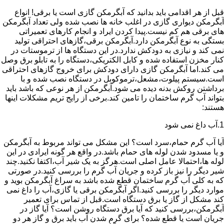
قبل از هر اقدامی باید بدانید که آبگرمکن گازی است یا برقی! انواع
آبگرمکن دیواری گازی در اغلب خانه ها نصب شده ولی تعداد آبگرمکن
های برقی هم کم نیست.پیدا کردن ایراد و انجام کارهای تعمیراتی
بستگی به نوع آبگرمکن دارد.آبگرمکن برقی،گازهای احتراقی تولید
نمی کند و نیازی به دودکش ندارد.در این دستگاه ها از ترموستات در
کنار مخزن استفاده شده و کابل الکتریکی،دستگاه را به تابلو برق وصل
می کند.اما آبگرمکن گازی دارای دودکش برای خروج گازهای احتراقی
است.سیستم پیلوت،مشعل،ترموکوبل در دستگاه نصب شده و با
برداشتن روکش بدنه دیده می شود.آبگرمکن از هر نوعی که باشد باید
بتواند آب گرم ساختمان را تامین کند.برخی از رایج تریم مشکلات اینها
هستند:
1.آب داغ نمی شود
آیا آب گرم حمام،سرد است؟ این مشکل می تواند مربوط به آبگرمکن
و یا مسدود شدن لوله های حمام باشد.در واقع هر گونه ایرادی در این
لوله ها،احتمالا عامل اصلی است.هرگز به یک شیر آب،اکتفا نکنید.چند
شیر دیگر را نیز باز کرده و جریان آب گرم را بررسی کنید.در صورتی
که به کلی آب گرم ساختمان قطع شده باشد به سراغ آبگرمکن بوید و
موارد دیگر را بررسی کنید.اگر آبگرمکن برقی یا گازی،آب را داغ نمی
کند مشکل از گاز یا برق دستگاه است.قبل از تماس برای تعمیر
آبگرمکن،بررسی کنید که آیا برق دستگاه روشن است؟ آیا گاز در
جریان است یا قطع شده؟ برای گرم شدن آب باید برق و گاز هر دو