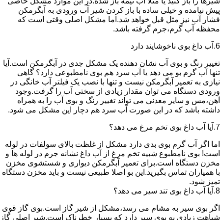
شیرها را باز کنید یا مثلا آب نیمه باز شده.در این موارد مشکل خاصی
پیش نیامده و خیلی ساده با باز کردن شیر آب ورودی به آبگرمکن
فشار آب نیز مثل قبل خواهد شد.اما مشکل اصلی وقتی است که
محفظه آب گرم،جرم گرفته باشد.
6.آب داغ بوی ناخوشایند دارد
تغییر رنگ و بوی آب نشان دهنده یک مشکل جدی در آبگرمکن است.آیا
تنها آب گرم بو می دهد یا آب سرد هم بوی نامطبوعی دارد؟ گاهی
نیازی به تعمیر آبگرمکن نیست و تنها با نصب یک فیلتر آب خانگی در
ورودی دستگاه می توان مقدار زیادی از سختی آب را گرفت.وجود
آهن،مس و سایر معدنی می تواند تغییر رنگ و بوی آب را به همراه
داشته باشد که در این صورت آب سرد هم دچار این مشکل می شود.
7.آیا آب داغ بوی تخم مرغ می دهد؟
اما اگر آب گرم بوی بدی دارد مشکل از غلظت بالای سولفات در لوله
است! بوی نامطبوع شبیه تخم مرغ از آب داغ نشانه جرم در لوله ها و
مخزن دستگاه است.برای تعمیر آبگرمکن دیواری و شستشوی مخزن
با همیاران تماس بگیرید.این بو اصلا طبیعی نیست و باید مخزن دستگاه
تمیز شود.
8.آیا آب داغ بوی تند سیر می دهد؟
اگر بوی سیر به مشام می رسد،مشکل از شیر گاز است.بوی گاز قوی
شباهت زیادی به بوی سیر دارد که بسیار خطرناک است.شیر اصلی گاز