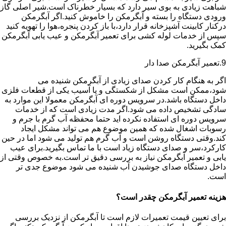
شباهت زیادی به بوی سیر دارد که بسیار خطرناک است.شیر اصلی گاز
ورودی دستگاه را بسته و آبگرمکن را خاموش کنید.اگر آبگرمکن
درکنار کابینت آشپزخانه قرار دارد،با باز کردن پنجره،هوا را تهویه کنید
سپس از خدمات لوله کشی برای تعمیر آبگرمکن و عیب یابی آبگرمکن
کمک بگیرید.
9.تعمیر آبگرمکن صدا دار
اگر به هنگام کار کردن صدای زیادی از آبگرمکن شنیده می
شود،ممکن است مشکل از شکستگی و یا آسیب یکی از قطعات فلزی
داخل دستگاه باشد.در سرویس دوره ای آبگرمکن معمولا این موارد به
سادگی تشخیص داده می شود.اگر مدت زیادی است که از خدمات
سرویس دوره ای استفاده نکرده اید حتما محفظه آب گرم با جرم و
رسوبات اشغال شده که همین موضوع هم می تواند مشکل ایجاد
کند.وقتی دستگاه روشن است و آب گرم هم تولید می شود اما در حین
کارکرد،سر و صدای دستگاه زیاد است با ما تماس بگیرید.برای عیب
یابی و تعمیر آبگرمکن نیاز به بررسی دقیق تر است.به خصوص وقتی از
داخل دستگاه صدای جوشیدن آب شنیده می شود موضوع جدی تر
است.
هزینه تعمیر آبگرمکن چقدر است؟
برای تعیین قیمت تعمیرات لازم است تا آبگرمکن از نزدیک بررسی