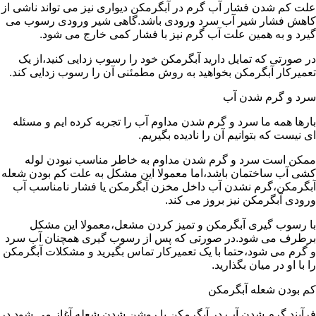
علت کم شدن فشار آب گرم در آبگرمکن دیواری نیز می تواند ناشی از
کاهش فشار شیر آب سرد ورودی باشد.گاهی شیر ورودی رسوب می
گیرد و به همین علت آب گرم نیز با فشار کمی خارج می شود.
در صورتی که تمایل دارید آبگرمکن خود را رسوب زدایی کنید،از یک
تعمیرکار آبگرمکن بخواهید به روش مطمئنی آن را رسوب زدایی کند.
سرد و گرم شدن آب
بارها همه ما سرد و گرم شدن مداوم آب را تجربه کرده ایم و مسئله
ای نیست که بتوانیم آن را نادیده بگیریم.
ممکن است سرد و گرم شدن مداوم به خاطر مناسب نبودن لوله
کشی آب ساختمان باشد،اما معمولا این مشکل به علت کم بودن شعله
آبگرمکن،گرم نشدن آب داخل مخزن آبگرمکن یا فشار نامناسب آب
ورودی آبگرمکن نیز بروز می کند.
با رسوب گیری آبگرمکن و تمیز کردن مشعل،معمولا این مشکل
برطرف می شود.در صورتی که پس از رسوب گیری همچنان آب سرد
و گرم می شود،حتما با یک تعمیرکار تماس بگیرید و مشکلات آبگرمکن
را با او در میان بگذارید.
کم بودن شعله آبگرمکن
فرآیند گرم شدن آب در آبگرمکن با روشن شدن شعله آغاز می شود.در