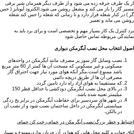
از یک طرف جرقه زده می شود و از طرف دیگر همزمان شیر برقی
مسیر گاز را باز می کند و مشعل روشن می شود.الکترود آیونایز ( حس
گر ) در کنار شعله قرار دارد و تا زمانی که شعله را حس کند شعله
روشن می ماند و تعمیر
برد کنترل یک کار بسیار مهم و تخصصی است و برای برد باید به
نمایندگی مربوطه تماس حاصل شود
اصول انتخاب محل نصب آبگرمکن دیواری
نصب وسایل گاز سوز پر مصرف مانند آبگرمکن در واحدهای
مسکونی و غیر مسکونی که مسحت آن ها کمتر از 60 متر مربع
باشد ممنوع است،مگر آنکه هوای مورد نیاز جهت احتراق گاز
مصرفی آن ها از طریق دریچه دائمی
که مستقیما به هوای آزاد راه دارد تامین گردد.
در بالای محل نصب آبگرمکن دودکشی با حداقل قطر 150
میلیمتر تعبیه شده باشد.
در شهر های سردسیر برای حفاظت آبگرمکن در برابر یخ زدگی
میبایستی آبگرمکن در داخل ساختمان نصب شود و از نصب آن
در بالکن،
احتیاط و خطر بزرگ:نصب آبگرمکن در حمام،رخت کن حمام،
اتاق خواب و کلیه محل هایی که هوا در آن جریان ندارد،ممنوع و بسیار