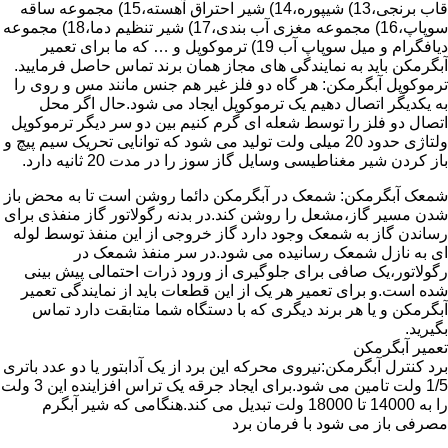
قاب برنجی،13) شیپوره،14) شیر احتراق آهسته،15) مجموعه ساقه
سوپاپ،16) مجموعه مغزی آب بندی،17) شیر تنظیم دما،18) مجموعه
دیافگرام و میل سوپاپ آب 19) ترموکوپل و … که ما برای تعمیر
آبگرمکن باید به نمایندگی های مجاز همان برند تماس حاصل فرمایید.
ترموکوپل آبگرمکن: هر گاه دو فلز غیر هم جنس مانند مس و روی را
به یکدیگر اتصال دهیم یک ترموکوپل ایجاد می شود.حال اگر محل
اتصال دو فلز را توسط شعله ای گرم کنیم بین دو سر دیگر ترموکوپل
ولتاژی حدود 20 میلی ولت تولید می شود که توانایی تحریک سیم پیچ و
باز کردن شیر مغناطیسی وسایل گاز سوز را در مدت 20 ثانیه دارد.
شمعک آبگرمکن: شمعک در آبگرمکن دائما روشن است تا به محض باز
شدن مسیر گاز،مشعل را روشن کند.در بدنه رگولاتور گاز منفذی برای
رساندن گاز به شمعک وجود دارد گاز خروجی از این منفذ توسط لوله
ای به نازل شمعک رسانیده می شود.در سر منفذ شمعک در
رگولاتور،یک صافی برای جلوگیری از ورود ذرات احتمالی پیش بینی
شده است.و برای تعمیر هر یک از این قطعات باید از نمایندگی تعمیر
آبگرمکن و یا هر برند دیگری که با دستگاه شما متابقت دارد تماس
بگیرید.
تعمیر آبگرمکن
برد کنترل آبگرمکن:نیروی محرکه این برد از یک آدابتور یا دو عدد باتری
1/5 ولت تامین می شود.برای ایجاد جرقه یک تراس افزاینده این 3 ولت
را به 14000 تا 18000 ولت تبدیل می کند.هنگامی که شیر آبگرم
مصرفی باز می شود با فرمان برد