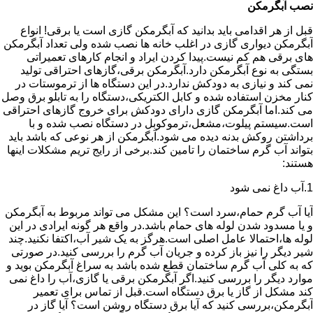
نصب آبگرمکن
قبل از هر اقدامی باید بدانید که آبگرمکن گازی است یا برقی! انواع
آبگرمکن دیواری گازی در اغلب خانه ها نصب شده ولی تعداد آبگرمکن
های برقی هم کم نیست.پیدا کردن ایراد و انجام کارهای تعمیراتی
بستگی به نوع آبگرمکن دارد.آبگرمکن برقی،گازهای احتراقی تولید
نمی کند و نیازی به دودکش ندارد.در این دستگاه ها از ترموستات در
کنار مخزن استفاده شده و کابل الکتریکی،دستگاه را به تابلو برق وصل
می کند.اما آبگرمکن گازی دارای دودکش برای خروج گازهای احتراقی
است.سیستم پیلوت،مشعل،ترموکوبل در دستگاه نصب شده و با
برداشتن روکش بدنه دیده می شود.آبگرمکن از هر نوعی که باشد باید
بتواند آب گرم ساختمان را تامین کند.برخی از رایج تریم مشکلات اینها
هستند:
1.آب داغ نمی شود
آیا آب گرم حمام،سرد است؟ این مشکل می تواند مربوط به آبگرمکن
و یا مسدود شدن لوله های حمام باشد.در واقع هر گونه ایرادی در این
لوله ها،احتمالا عامل اصلی است.هرگز به یک شیر آب،اکتفا نکنید.چند
شیر دیگر را نیز باز کرده و جریان آب گرم را بررسی کنید.در صورتی
که به کلی آب گرم ساختمان قطع شده باشد به سراغ آبگرمکن بوید و
موارد دیگر را بررسی کنید.اگر آبگرمکن برقی یا گازی،آب را داغ نمی
کند مشکل از گاز یا برق دستگاه است.قبل از تماس برای تعمیر
آبگرمکن،بررسی کنید که آیا برق دستگاه روشن است؟ آیا گاز در