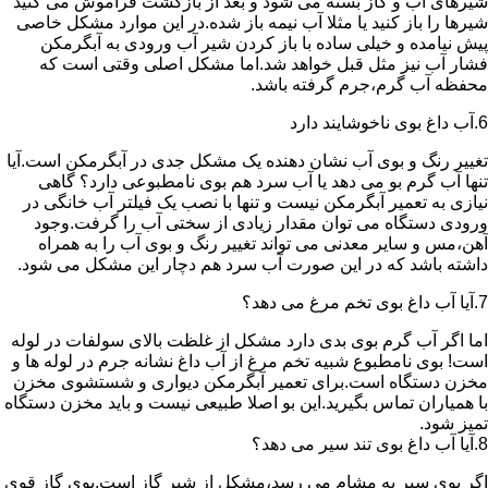
شیرهای آب و گاز بسته می شود و بعد از بازگشت فراموش می کنید
شیرها را باز کنید یا مثلا آب نیمه باز شده.در این موارد مشکل خاصی
پیش نیامده و خیلی ساده با باز کردن شیر آب ورودی به آبگرمکن
فشار آب نیز مثل قبل خواهد شد.اما مشکل اصلی وقتی است که
محفظه آب گرم،جرم گرفته باشد.
6.آب داغ بوی ناخوشایند دارد
تغییر رنگ و بوی آب نشان دهنده یک مشکل جدی در آبگرمکن است.آیا
تنها آب گرم بو می دهد یا آب سرد هم بوی نامطبوعی دارد؟ گاهی
نیازی به تعمیر آبگرمکن نیست و تنها با نصب یک فیلتر آب خانگی در
ورودی دستگاه می توان مقدار زیادی از سختی آب را گرفت.وجود
آهن،مس و سایر معدنی می تواند تغییر رنگ و بوی آب را به همراه
داشته باشد که در این صورت آب سرد هم دچار این مشکل می شود.
7.آیا آب داغ بوی تخم مرغ می دهد؟
اما اگر آب گرم بوی بدی دارد مشکل از غلظت بالای سولفات در لوله
است! بوی نامطبوع شبیه تخم مرغ از آب داغ نشانه جرم در لوله ها و
مخزن دستگاه است.برای تعمیر آبگرمکن دیواری و شستشوی مخزن
با همیاران تماس بگیرید.این بو اصلا طبیعی نیست و باید مخزن دستگاه
تمیز شود.
8.آیا آب داغ بوی تند سیر می دهد؟
اگر بوی سیر به مشام می رسد،مشکل از شیر گاز است.بوی گاز قوی