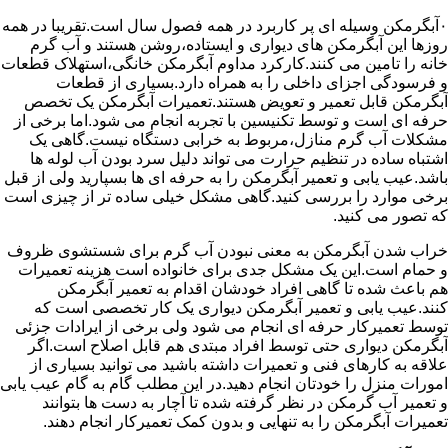
۰آبگرمکن وسیله ای پر کاربرد در همه فصول سال است.تقریبا در همه
روزها این آبگرمکن های دیواری و ایستاده،روشن هستند و آب گرم
خانه را تامین می کنند.کارکرد مداوم آبگرمکن خانگی،استهلاک قطعات
و فرسودگی اجزای داخلی را به همراه دارد.بسیاری از قطعات
آبگرمکن قابل تعمیر و تعویض هستند.تعمیرات آبگرمکن یک تخصص
حرفه ای است و توسط تکنیسین با تجربه انجام می شود.اما برخی از
مشکلات آب گرم منازل،مربوط به خرابی دستگاه نیست.گاهی یک
اشتباه ساده در تنظیم حرارت می تواند دلیل سرد بودن آب لوله ها
باشد.عیب یابی و تعمیر آبگرمکن را به حرفه ای ها بسپارید ولی از قبل
برخی موارد را بررسی کنید.گاهی مشکل خیلی ساده تر از چیزی است
که تصور می کنید.
خراب شدن آبگرمکن به معنی نبودن آب گرم برای شستشوی ظروف
و حمام است.این یک مشکل جدی برای خانواده است هزینه تعمیرات
هم باعث شده تا گاهی افراد خودشان اقدام به تعمیر آبگرمکن
کنند.عیب یابی و تعمیر آبگرمکن دیواری یک کار تخصصی است که
توسط تعمیرکار حرفه ای انجام می شود ولی برخی از ایرادات جزئی
آبگرمکن دیواری حتی توسط افراد مبتدی هم قابل اصلاح است.اگر
علاقه به کارهای فنی و تعمیرات داشته باشید می توانید بسیاری از
امورات منزل را خودتان انجام دهید.در این مطلب گام به گام عیب یابی
و تعمیر آب گرمکن در نظر گرفته شده تا آچار به دست ها بتوانند
تعمیرات آبگرمکن را به تنهایی و بدون کمک تعمیرکار انجام دهند.