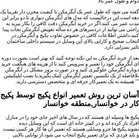
دوام و طول عمر بالا
گفته می شود که طول عمر یک آبگرمکن با کیفیت مخزن دار تقریبا یک
دهه است.این درحالیست که مدل های آبگرمکن دیواری تا دو برابر این
مدت عمر می کنند.اگر در خرید آبگرمکن دقت کافی را بکار ببرید به
راحتی می توانید از دردسرهای هر ده ساله تعویض آبگرمکن نجات پیدا
کنید.داشتن اطلاعات کافی در خصوص تفاوت پکیج و آبگرمکن در
انتخاب صحیح و کارایی بالای این وسایل در سیستم داخلی ساختمان
تاثیر بسزایی دارد.
بعد از خرید آبگرمکن به این نکته توجه کنید که بهتر است بصورت دوره
ای آبگرمکن خود را تعمیر و سرویس کنید تا از هزینه های هنگفت خرید
دوباره آبگرمکن جلوگیری کنید و در صورت بروز مشکل در آبگرمکن
بلافاصله از یک تکنسین تعمیر آبگرمکن کمک بگیرید.با نصب اپلیکیشن
"" همیشه به یک تعمیرکار حرفه ای و متخصص دسترسی دارید.
آسان ترین روش تعمیر انواع پکیج توسط پکیج
کار در خوانسار,منطقه خوانسار
پکیج ها وسیله ای هستند که در سال های اخیر جای خود را در منازل
افراد باز کرده اند و در کمتر خانه ای است که این وسایل دیده
نشوند.پکیج ها جزو وسایلی هستند که تعمیر آن ها کار هر کسی نیست
و باید فردی که برای تعمیر پکیج انتخاب می شود،از توانایی بالایی