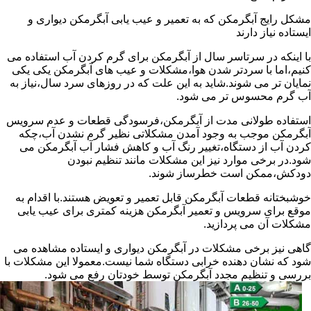
مشکل رایج آبگرمکن که به تعمیر و عیب یابی آبگرمکن دیواری و
ایستاده نیاز دارند
با اینکه در سرتاسر سال از آبگرمکن برای گرم کردن آب استفاده می
کنیم،اما با سردتر شدن هوا،مشکلات و عیب های آبگرمکن یکی یکی
نمایان تر می شوند.شاید به این علت که در روزهای سرد سال،نیاز به
آب گرم محسوس تر می شود.
استفاده طولانی مدت از آبگرمکن،فرسودگی قطعات و عدم سرویس
آبگرمکن موجب به وجود آمدن مشکلاتی نظیر گرم نشدن آب،چکه
کردن آب از دستگاه،تغییر رنگ آب و کاهش فشار آب آبگرمکن می
شود.در برخی موارد نیز این مشکلات مانند تنظیم نبودن
دودکش،ممکن است خطرساز شوند.
خوشبختانه قطعات آبگرمکن قابل تعمیر و تعویض هستند.با اقدام به
موقع برای سرویس و تعمیر آبگرمکن هزینه کمتری برای عیب یابی
مشکلات آن می پردازید.
گاهی نیز برخی مشکلات در آبگرمکن دیواری و ایستاده مشاهده می
شود که نشان دهنده خرابی دستگاه شما نیست.معمولا این مشکلات با
بررسی و تنظیم مجدد آبگرمکن توسط خودتان رفع می شود.