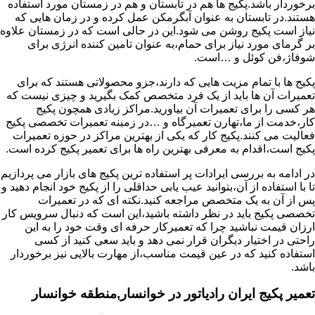
برخوردار باشد.پکیج ها هم در تابستان و هم در زمستان مورد استفاده
هستند.در تابستان به عنوان آبگرمکن عمل کرده و در زمان هایی که
نیاز است پکیج روشن می شود.این در حالی است که در زمستان علاوه
بر گرمای مورد نیاز برای حمام،به عنوان تامین کننده انرژی برای
شوفاژ،فن کوئل و …است.
پکیج ها با تمام مزیت هایی که دارند،جزو محصولاتی هستند که برای
تعمیرات آن ها باید از یک فرد متخصص کمک بگیرید و چیزی نیست که
هر کسی را برای تعمیرات آن بیاورید.مراکز زیادی همچون پکیج
کار،خدمت از ما،تهارن تعمیرگاه و …در زمینه تعمیرات تخصصی پکیج
فعالیت می کنند.پکیج کار که یکی از بهترین مراکز در حوزه تعمیرات
پکیج است،اقدام به معرفی بهترین راه ها برای تعمیر پکیج کرده است.
در ادامه به بررسی ایرادات پر استفاده ترین پکیج های بازار می پردازیم
تا با استفاده از آن،بتوانید عیب یابی حداقلی را از پکیج خود انجام دهید و
پس از آن به یک متخصص مراجعه کنید.نکته ای که در تعمیرات
تخصصی پکیج باید در نظر داشته باشید،این است که دنبال سرویس کار
ارزان قیمت نباشید چرا که تعمیرکار حرفه ای وقت خود را به این
راحتی در اختیار دیگران قرار نمی دهد و باید سعی کنید از کسی
استفاده کنید که در عین قیمت مناسب،از مهارت بالایی نیز برخوردار
باشد.
تعمیر پکیج ایران رادیاتور در خوانسار,منطقه خوانسار