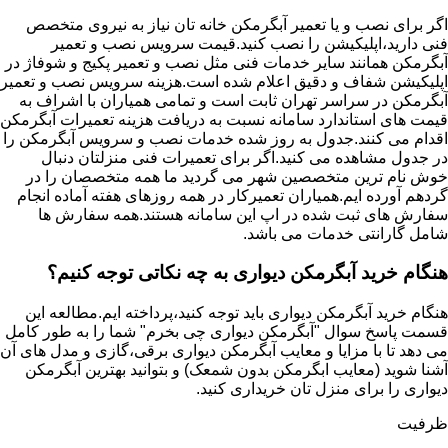
اگر برای نصب و یا تعمیر آبگرمکن خانه تان نیاز به نیروی متخصص
فنی دارید،اپلیکیشن را نصب کنید.قیمت سرویس نصب و تعمیر
آبگرمکن همانند سایر خدمات فنی مثل نصب و تعمیر پکیج و شوفاژ در
اپلیکیشن شفاف و دقیق اعلام شده است.هزینه سرویس نصب و تعمیر
آبگرمکن در سراسر تهران ثابت است و تمامی همیاران با اشراف به
قیمت های استاندارد سامانه نسبت به دریافت هزینه تعمیرات آبگرمکن
اقدام می کنند.جدول به روز شده خدمات نصب و سرویس آبگرمکن را
در جدول مشاهده می کنید.اگر برای تعمیرات فنی منزلتان دنبال
خوش نام ترین متخصصین شهر می گردید ما همه متخصصان را در
گردهم آورده ایم.همیاران تعمیرکار در همه روزهای هفته آماده انجام
سفارش های ثبت شده در اپ این سامانه هستند.همه سفارش ها
شامل گارانتی خدمات می باشد.
هنگام خرید آبگرمکن دیواری به چه نکاتی توجه کنیم؟
هنگام خرید آبگرمکن دیواری باید توجه کنید،پرداخته ایم.مطالعه این
قسمت پاسخ سوال "آبگرمکن دیواری چی بخرم" شما را به طور کامل
می دهد تا با مزایا و معایب آبگرمکن دیواری برقی،گازی و مدل های آن
آشنا شوید (معایب ابگرمکن بدون شمعک) و بتوانید بهترین آبگرمکن
دیواری را برای منزل تان خریداری کنید.
ظرفیت