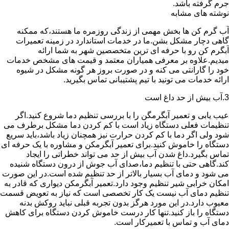
جرم گرفته باشد.
نوشته های مشابه
آب گرم کن ها بخش مهمی از زندگی روزمره ما هستند،که ممکنه
گاهی دچار مشکل بشن.ما در خدمات استاندارد در زمینه تعمیرات
آبگرم کن رو با حرفه ای ترین متخصصین شهر به شما ارائه
میدیم.علاوه بر معرفی همیاران معتمد و قیمت های مشخص خدمات
خود را گارانتی می کنه و در صورت بروز هر گونه مشکل در شیوه
ارائه خدمات می تونید با تیم پشتیبانی تماس بگیرید.
3.آب بیش از حد داغ است
عیب یابی و تعمیر آبگرمگن را با بررسی تنظیم دما شروع کنید.اگر
تنظیمات فعلی دستگاه زیاد است با کم کردن دما مشکل برطرف می
شود ولی اگر دما با کم کردن حرارت نیز همچنان زیاد باشد،باید سریع
دستگاه را خاموش کنید.برای تعمیر آبگرمکن و مشاوره با یک حرفه ای
تماس بگیرد.داغ شدن آب بیش از حد می تواند خطراتی را ایجاد
کند.گاهی حتی با تنظیم دما،صدای آب جوش از درون دستگاه شنیده
می شود و دمای آب بسیار بالاتر از حد تنظیم شده است.در این صورت
امکان خرابی شیر تنظیم وجود دارد.تعمیر آبگرمکن دیواری که قادر به
تنظیم دمای آب نیست یک کار تخصصی است که نیاز به تعویض قسمت
معیوب دارد.در این مورد هرگز بدون تجربه قبلی نباید روکش بدنه
دستگاه را باز کنید.تنها کار درست خاموش کردن دستگاه برای کاهش
دمای آب و تماس با تعمیرکار است.