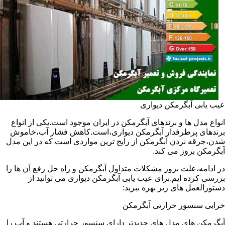
عیب یابی آبگرمکن دیواری
انواع مدل ها و برندهای آبگرمکن در ایران موجود است.یکی از انواع
برندهای پرطرفدار آبگرمکن دیواری،است.کاهش فشار آب،خاموش
شدن،جرقه نزدن آبگرمکن از رایج ترین مواردی است که در این مدل
آبگرمکن بروز می کند.
در ادامه،علت بروز مشکلات متداول آبگرمکن و راه حل رفع آن ها را
بررسی کرده ایم.برای عیب یابی آبگرمکن دیواری می توانید از
دستورالعمل های زیر بهره ببرید:
خرابی سنسور حرارتی آبگرمکن
آبگرمکن های مدل های جدیدتر دارای سنسور حرارتی هستند و آب را