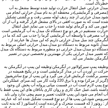
خطرناک است.
مبدل حرارتی عمل انتقال حرارت تولید شده توسط مشعل به آب
(مصرفی و گرمایشی)در محفظه ای به نام مبدل حرارتی انجام می
شود.مبدل حرارتی از چند ردیف لوله مسی رفت و برگشتی تشکیل
شده است که به صورت افقی در بالای مشعل قرار گرفته و آب از آن
عبور می کند و گرمای تولید شده را جذب می نماید.عمل انتقال
حرارت مستقیم در هر دو نوع دستگاه تک مبدل به آب گرمایشی است
و آب مصرفی با واسطه آب گرمایشی گرما را جذب می کند.که ما در
آبگرمکن چند مبل مبدل حرارتی داریم که این مبدل ها عبارتند از :
مبدل ثانویه مربوط به دستگاه دو مبدل،مبدل حرارتی اصلی مربوط به
دستگاه دو مبدل،مبدل حرارتی دو منظوره مربوط به دستگاه تک مبدل
که تعمیر مبدل حرارتی یکی از مهمترین و تخصصی ترین در تعمیر
آبگرمکن بشمار می آید.
وظیفه پمپ سیرکولاتور در آبگرمکن:وظیفه این پمپ در آبگرمکن به
حرکت در آوردن آب در مدار گرمایشی است و در پکیج همیشه در
مسیر برگشت گرمایش قرار می گیرد و این پمپ از نوع سانتریفیوژ
(گریز از مرکز) بوده و با برق 220 ولت کار می کند.مبرای عملکرداین
نوع پمپ لازم است آب در قسمت میانی پروانه آب پخش کن وجود
داشته باشد،عمل خنک کاری و روان کاری یاتاقان های این پمپ فقط با
آب انجام می شود،این پمپ قابلیت تعمیر و سیم پیچی ندارد ولی باید
سرویس شود،این پمپ ها از دو نوع قسمت تشکیل شده اند که عبارتند
از : روتور ( که قسمت متحرک و گردنده است )،استاتور ( که بدنه ثابت
پمپ است ) و لازم به ذکر است که تعمیر آبگرمکن در پمپ سیرکولاتور