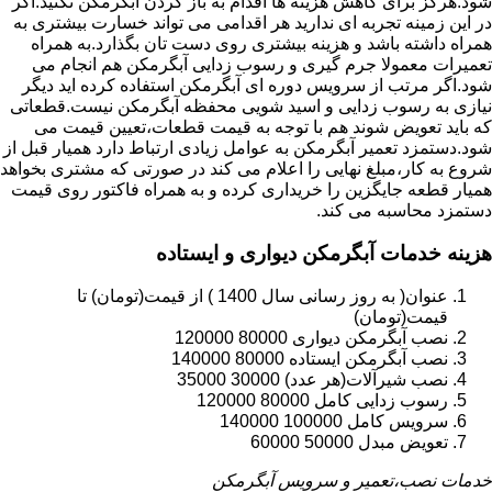
شود.هرگز برای کاهش هزینه ها اقدام به باز کردن آبگرمکن نکنید.اگر
در این زمینه تجربه ای ندارید هر اقدامی می تواند خسارت بیشتری به
همراه داشته باشد و هزینه بیشتری روی دست تان بگذارد.به همراه
تعمیرات معمولا جرم گیری و رسوب زدایی آبگرمکن هم انجام می
شود.اگر مرتب از سرویس دوره ای آبگرمکن استفاده کرده اید دیگر
نیازی به رسوب زدایی و اسید شویی محفظه آبگرمکن نیست.قطعاتی
که باید تعویض شوند هم با توجه به قیمت قطعات،تعیین قیمت می
شود.دستمزد تعمیر آبگرمکن به عوامل زیادی ارتباط دارد همیار قبل از
شروع به کار،مبلغ نهایی را اعلام می کند در صورتی که مشتری بخواهد
همیار قطعه جایگزین را خریداری کرده و به همراه فاکتور روی قیمت
دستمزد محاسبه می کند.
هزینه خدمات آبگرمکن دیواری و ایستاده
عنوان( به روز رسانی سال 1400 ) از قیمت(تومان) تا
قیمت(تومان)
نصب آبگرمکن دیواری 80000 120000
نصب آبگرمکن ایستاده 80000 140000
نصب شیرآلات(هر عدد) 30000 35000
رسوب زدایی کامل 80000 120000
سرویس کامل 100000 140000
تعویض مبدل 50000 60000
خدمات نصب،تعمیر و سرویس آبگرمکن