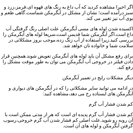
اگر اخیرا مشاهده کردید که آب داغ به رنگ های قهوه ای،قرمز،زرد و
سبز درآمده است؛ نشان از مشکل در آبگرمکن شماست.گاهی طعم و
بوی آب نیز تغییر می کند.
اکسیده شدن لوله های مسی آبگرمکن علت اصلی رنگ گرفتگی آب
داغ است.اگر آبگرمکن شما قدیمی است،سریعا لوله های آبگرمکن را
بررسی کنید.زیرا استفاده از آب زنگ زده،موجب بروز مشکلاتی در
سلامت شما و خانواده تان خواهد شد.
برای رفع مشکل آن باید لوله های آبگرمکن تعویض شوند.همچنین قرار
دادن فیلتر در خروجی آب آبگرمکن می توان به طور موقت مشکل را
رفع کند.
دیگر مشکلات رایج در تعمیر آبگرمکن
در ادامه می توانید سایر مشکلاتی را که در آبگرمکن های دیواری و
آبگرمکن های ایستاده رخ می دهد،مشاهده کنید:
کم شدن فشار آب گرم
کم شدن فشار آب گرم پدیده ای است که هر از مدتی ممکن است با
آن روبه رو شوید.علت اصلی کم فشار شدن آب گرم خروجی،رسوب
گرفتن آبگرمکن و لوله های آن است.