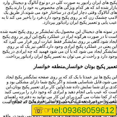
پکیج های ایران رادیور به صورت کلی در دو نوع آنالوگ و دیجیتال وارد
بازار شده اند که هر کدام ویژگی های مخصوص به خود را دارند.پکیج
های آنالاوگ وقتی دچار ایرادی در ساختار خود می شوند،از طریق یک
لامپ چشمک زن که بر روی پکیج وجود دارد،فرد را باخبر می کند تا به
عیب یابی و تعمیر پکیج ایران رادیاتور بپردازد.
در نمونه های دیجیتال این محصول،یک نمایشگر بر روی پکیج تعبیه شده
است تا در صورت هرگونه ایراد در عملکرد پکیج،این ارور بر روی پکیج
ایجاد شود.گاهی بر روی نمایشگر فقط عبارت ارور قرار می گیرد که
این یعنی در عملکرد پکیج ایرادی وجود دارد.گاهی نیز یک کد بر روی
نمایشگر ایجاد می شود که با آن می شود فهمید که چه ایرادی در پکیج
وجود دارد و راحت تر می توان به تعمیر پکیج ایران رادیاتور پرداخت.
تعمیر پکیج بوتان خوانسار,منطقه خوانسار
این پکیج ها نیز عمدتا با یک کد که بر روی صفحه نمایگشر پکیج ایجاد
می شود،قابل شناسایی هستند و اگر پکیج شما دارای مشکلی بود و
کدی برای شما نمایش داده شد،اولین کار برای تعمیر پکیج بوتان،این
است که عیب یابی انجام دهید و ایرادی که وجود دارد را بررسی کنید
که از کجا نشات می گیرد.برای این کار می توانید به دفترچه راهنمای
تلفن تماس فوری
تعمیر آبگرمکن خوانسار,تعمیر پکیج در خوانسار
محصول خود مراجعه کنید که معمولا تمامی ایرادهایی که ممکن است
برای پکیج پیش بیاید در آن قرار گرفته است.
☞☏
tel:09368059612
گاهی نیز هنگام خرابی پکیج،هیچ اروری نمایش داده نمی شود.در واقع