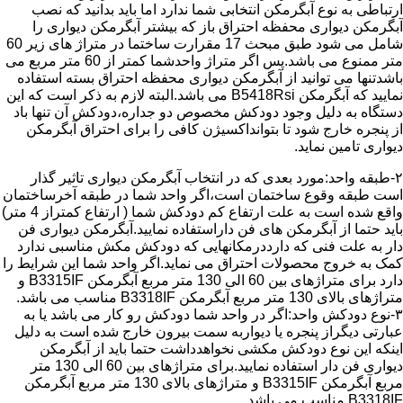
ارتباطی به نوع آبگرمکن انتخابی شما ندارد اما باید بدانید که نصب
آبگرمکن دیواری محفظه احتراق باز که بیشتر آبگرمکن دیواری را
شامل می شود طبق مبحث 17 مقرارت ساختما در متراژ های زیر 60
متر ممنوع می باشد.پس اگر متراژ واحدشما کمتر از 60 متر مربع می
باشدتنها می توانید از آبگرمکن دیواری محفظه احتراق بسته استفاده
نمایید که آبگرمکن B5418Rsi می باشد.البته لازم به ذکر است که این
دستگاه به دلیل وجود دودکش مخصوص دو جداره،دودکش آن تنها باد
از پنجره خارج شود تا بتوانداکسیژن کافی را برای احتراق آبگرمکن
دیواری تامین نماید.
۲-طبقه واحد:مورد بعدی که در انتخاب آبگرمکن دیواری تاثیر گذار
است طبقه وقوع ساختمان است،اگر واحد شما در طبقه آخرساختمان
واقع شده است به علت ارتفاع کم دودکش شما ( ارتفاع کمتراز 4 متر)
باید حتما از آبگرمکن های فن داراستفاده نمایید.آبگرمکن دیواری فن
دار به علت فنی که دارددرمکانهایی که دودکش مکش مناسبی ندارد
کمک به خروج محصولات احتراق می نماید.اگر واحد شما این شرایط را
دارد برای متراژهای بین 60 الی 130 متر مربع آبگرمکن B3315IF و
متراژهای بالای 130 متر مربع آبگرمکن B3318IF مناسب می باشد.
۳-نوع دودکش واحد:اگر در واحد شما دودکش رو کار می باشد یا به
عبارتی دیگراز پنجره یا دیواربه سمت بیرون خارج شده است به دلیل
اینکه این نوع دودکش مکشی نخواهدداشت حتما باید از آبگرمکن
دیواری فن دار استفاده نمایید.برای متراژهای بین 60 الی 130 متر
مربع آبگرمکن B3315IF و متراژهای بالای 130 متر مربع آبگرمکن
B3318IF مناسب می باشد.