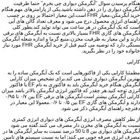
هنگام پرسیدن سوال "آبگرمکن دیواری چی بخرم" حتما ظرفیت
آبگرمکن دیواری را در ذهن داشته باشید.یکی از پارامترهای مهم هنگام
خرید آبگرمکن،معیار FHR است.این معیار احتمالا بر روی بر چسب
راهنمای انرژی محصول درج می شود و معرف تعداد گالن های آبی
است که یک آبگرمکن در هر ساعت می تواند تولید کند.بطور کلی
آبگرمکن های گازی FHR بسیار بالاتری نسبت به آبگرمکن های برقی
دارند و این معیار به ظرفیت مخزن،منبع گرما و اندازه شعله آبگرمکن
بستگی دارد که توصیه می کنیم قبل از خرید آبگرمکن FHR مورد نیاز
خانواده خود را در نظر بگیرید.
کارایی
مطمئنا کارایی یکی از فاکتورهایی است که یک آبگرمکن ساده را به
بهترین آبگرمکن دیواری تبدیل می کند.برای تشخیص میزان کارایی
آبگرمکن هنگام خرید آبگرمکن باید به فاکتوری به نام EF یا فاکتور
انرژی توجه کنید.هر چقدر که فاکتور انرژی آبگرمکن بالاتر باشد میزان
کارایی آبگرمکن بیشتر است.آبگرمکن های برقی EF بین ۰/۷ تا ۰/۹۵
دارند و آبگرمکن های گازی EF بین ۰/۵ تا ۰/۶.معمولا این معیار در
دفترچه راهنمای آبگرمکن ذکر می شود.
از نظر کاهش مصرف انرژی آبگرمکن های دیواری انرژی کمتری
نسبت به آبگرمکن های مخزن دار مصرف می کنند.گفته می شود
آبگرمکن های دیواری بین 8 تا 50 درصد نسبت به سایر آبگرمکن ها در
مصرف انرژی صرفه جویی می کنند; اما به نسبت سیستم های تامین