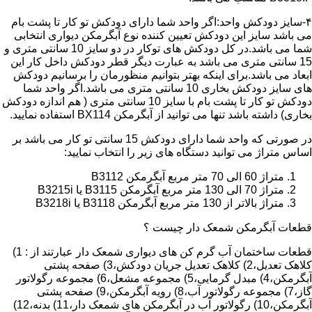
۴-سایز دودکش واحد:اگر واحد شما دارای دودکش تو کار تا پشت بام
می باشد سایز این دودکش تعیین کننده نوع آبگرمکن دیواری انتخابی
شما می باشد.در کل دودکش های توکار در دو سایز 10 سانتی متری و
15 سانتی متری می باشد به عبارت دیگر قطر دودکش داخل کار این
ابعاد می باشد.برای اینکه بهتر بتوانیم منظورمان را برسانیم دودکش
های سایز دودکش بخاری 10 سانتی متری می باشد.اگر واحد شما
دودکش تو کار تا پشت بام با سایز 10 سانتی متری ( هم اندازه دودکش
بخاری) داشته باشد تنها می توانید از آبگرمکن BX114 استفاده نمایید.
در صورتی که واحد شما دارای دودکش 15 سانتی تو کار می باشد بر
اساس متراژ می توانید دستگاه های زیر را انتخاب نمایید:
متراژ 60 الی 70 متر مربع آبگرمکن B3112
متراژ 70 الی 130 متر مربع آبگرمکن B3115 یا B3215i
متراژ بالاتر از 130 متر مربع آبگرمکن B3118 یا B3218i
قطعات آبگرمکن شمعک دار چیست ؟
قطعات ساختمان آب گرم کن های دیواری شمعک دار عبارتند از : 1)
کلاهک تعدیل،2) کلاهک تعدیل جریان دودکش،3) صفحه پشتی
آبگرمکن،4) مبدل گرمایی،5) مجموعه مشعل،6) مجموعه رگولاتور
گاز،7) مجموعه رگولاتور آب،8) رویه آبگرمکن،9) صفحه پشتی
آبگرمکن،10) رگولاتور آب در آبگرمکن های شمعک دار،11) بدنه،12)