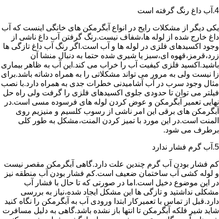
4.آب داغ رنگ گرفته است
یکی دیگر از مشکلات رایج در انواع آبگرمکن های خانگی اینست که آب
داغ خارج شده از لوله ها،شفاف نیست.رنگ گرفتن آب داغ ناشی از
وجود اکسیدهای فلزی در لوله ها و آب است.اگر رنگ آب داغ تازگی ها
زرد،قرمز،قهوه ای،سبز یا شیری شده حتما به دنبال منشا آن
باشید.اکسید فلزی کیفیت آب را خراب می کند.این آب به ظاهر بیماری
زا نیست ولی به مرور می تواند مشکلاتی را به همراه دشاته باشد.برای
مثال وجود سرب در آب آشامیدنی خطرات جدی به همراه دارد.با نصب
فیلتر می توان تا حدودی جلوی اکسیدهای فلزی را گرفت ولی راه حل
نهایی تعمیر آبگرمکن و عوض کردن لوله های فرسوده مسی است.در
آبگرمکن های برقی این امر ناشی از رسوب کلسیم و منیزیم روی
المنت است.در این مورد با تمیز کردن المنت،مشکل به طور کلی
برطرف می شود.
5.آب گرم فشار ندارد
کم فشار بودن آب گرم چندین علت دارد.گاهی آبگرمکن مقصر نیست
و لوله کشی آب ساختمان ضعیف است.کم فشار بودن آب منطقه نیز
در این موضوع دخیل است.اما در صورتی که تا حال با فشار آب
مشکلی نداشتید و تازگی ها این مشکل ایجاد شده،نیاز به بررسی
دارد.قبل از تماس با تعمیرکار ابتدا ورودی آب به آبگرمکن را نگاه کنید
شاید شیر فلکه آبگرمکن تا انتها باز نشده باشد.گاهی به دلیل مسافرت