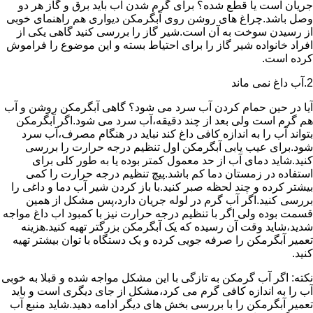
جریان است یا قطع شده؟ برای گرم شدن آب باید برق و گاز هر دو
وصل باشد.چراغ های روشن روی آبگرمکن دیواری هم راهنمای خوبی
از رسیدن سوخت به آن است.شیر گاز را بررسی کنید گاهی یکی از
افراد خانواده شیر گاز را برای احتیاط بسته و این موضوع را فراموش
کرده است.
2.آب داغ نمی ماند
آیا در حین حمام کردن آب سرد می شود؟ گاهی آبگرمکن روشن و آب
هم گرم است ولی بعد از چند دقیقه،آب سرد می شود.اگر آبگرمکن
بتواند آب را به اندازه کافی داغ کند نباید در هنگام مصرف،آب سرد
شود.برای عیب یابی آبگرمکن اول تنظیم درجه حرارت را بررسی
کنید.شاید دمای آب از حد معمول کمتر بوده یا به طور کلی برای
استفاده در زمستان دما کم باشد.پیچ تنظیم درجه حرارت را کمی
بیشتر کرده و چند لحظه صبر کنید.با باز کردن شیر آب دما و داغی را
بررسی کنید.اگر آب گرم در لوله جریان دارد،پس مشکل از همین
قسمت بوده ولی اگر با تنظیم درجه حرارت نیز با کمبود اب داغ مواجه
شدید،شاید وقت آن رسیده که یک آبگرمکن بزرگتر تهیه کنید.هزینه
تعمیر آبگرمکن را صرفه جویی کرده و یک دستگاه با توان بیشتر تهیه
کنید.
نکته: اگر آب گرمکن به تازگی با این مشکل مواجه شده و قبلا به خوبی
آب را به اندازه کافی گرم می کرد،مشکل از جای دیگری است و باید
تعمیر آبگرمکن را با بررسی بخش های دیگر ادامه دهید.شاید منبع آب