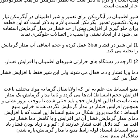
حائز اهمیت است.
شیر اطمینان در آبگرمکن برای تعمیر و شیر اطمینان در آبگرمکن نیاز
به یک تکنسین تعمیر آبگرمکن است،و لازم به ذکر است که این قطعه
برای جلو گیری از افزایش بیش از حد فشار در مدار گرمایش استفاده
می شود تا از ایجاد نشتی و آسیب در اتصالات جلوگیری نماید.
1) این شیر در فشار 3bar عمل کرده و حجم اضافی آب مدار گرمایش
را تخلیه می کند.
2) اگرچه در دستگاه های حرارتی شیرهای اطمینان با افزایش فشار،
دما و یا فشار و دما فعال می شوند ولی این شیر فقط با افزایش فشار
عمل می کند.
منبع انبساط بت علم به این که اولا،انتقال گرما به مواد مختلف باعث
افزایش حجم (اتبساط) آن ها می گردد و ثانیا مدار گرمایش،یک مدار
بسته است،لذا این افزایش حجم باید خنثی شده تا موجب بروز نشتی و
همچنین افزایش فشار در مدار گرمایش نگردد،نشانه خرابی منبع
انبساط : علامت بروز اشکال در منبع انبساط این است که با افزایش
دمای مدار گرمایش فشار آن نیز افزایش و با کاهش دما،فشار نیز
افت می کند.دلایل افت فشار عبارتند از : کم و یا زیاد بودن فشار باد
منبع انبساط،انسداد لوله رابط منبع با مدار گرمایش،پاره شدن
دیافگرام منبع است.