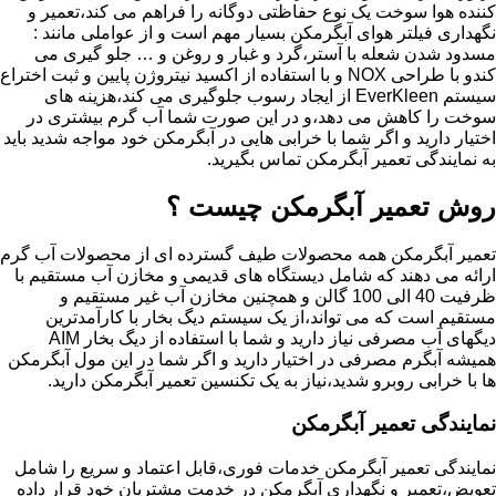
کننده هوا سوخت یک نوع حفاظتی دوگانه را فراهم می کند،تعمیر و
نگهداری فیلتر هوای آبگرمکن بسیار مهم است و از عواملی مانند :
مسدود شدن شعله با آستر،گرد و غبار و روغن و … جلو گیری می
کندو با طراحی NOX و با استفاده از اکسید نیتروژن پایین و ثبت اختراع
سیستم EverKleen از ایجاد رسوب جلوگیری می کند،هزینه های
سوخت را کاهش می دهد،و در این صورت شما آب گرم بیشتری در
اختیار دارید و اگر شما با خرابی هایی در آبگرمکن خود مواجه شدید باید
به نمایندگی تعمیر آبگرمکن تماس بگیرید.
روش تعمیر آبگرمکن چیست ؟
تعمیر آبگرمکن همه محصولات طیف گسترده ای از محصولات آب گرم
ارائه می دهند که شامل دیستگاه های قدیمی و مخازن آب مستقیم با
ظرفیت 40 الی 100 گالن و همچنین مخازن آب غیر مستقیم و
مستقیم است که می تواند،از یک سیستم دیگ بخار با کارآمدترین
دیگهای آب مصرفی نیاز دارید و شما با استفاده از دیگ بخار AIM
همیشه آبگرم مصرفی در اختیار دارید و اگر شما در این مول آبگرمکن
ها با خرابی روبرو شدید،نیاز به یک تکنسین تعمیر آبگرمکن دارید.
نمایندگی تعمیر آبگرمکن
نمایندگی تعمیر آبگرمکن خدمات فوری،قابل اعتماد و سریع را شامل
تعویض،تعمیر و نگهداری آبگرمکن در خدمت مشتریان خود قرار داده