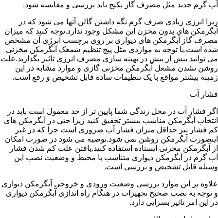
آب گرم جدید مثل مصرف گاز پکیج باید بررسی و مقایسه شود.
زیرا انرژی زیادی صرف گرم نگه داشتن گالن آنها می شود که در
آبگرمکن های بدون مخزن این مشکل وجود ندارد.توجه کنید که میزان
مصرف گاز آبگرمکن های دیواری بر روی برچسب انرژی آن مشخص
شده است.با توجه به مواردی مثل پیچ تنظیم شمعک آبگرمکن مخزنی
می توانید بیش از پیش در بهینه سازی مصرف انرژی تاثیر بگذارید.علت
روشن نشدن مشعل آبگرمکن مخزنی گازی و موارد مشابه در این
زمینه بیشتر مواقع با یک تنظیمات ساده قابل تشخیص و رفع است.
فشار آب
اگر فشار آب در محل زندگی شما پایین تر از حد معمول است باید در
انتخاب آبگرمکن مناسب بیشتر تحقیق کنید زیرا حتی در آبگرمکن های
کم فشار نیز حداقل میزان فشار آب ضروری است چرا که در غیر
اینصورت آبگرمکن روشن نمی شود.توصیه می شود در صورت امکان
از آبگرمکن مخزنی ایستاده استفاده کنید.یافتن علت کم شدن فشار
آب گرم در آبگرمکن دیواری متناسب با محیط و وضعیت نصب این
وسیله قابل تشخیص و بررسی است.
علاوه بر این موارد بررسی وضعیت ورودی و خروجی آبگرمکن دیواری
و توجه به نصب صحیح تجهیزات در هنگام راه اندازی آبگرمکن دیواری
در این امر تاثیر بسزایی دارد.