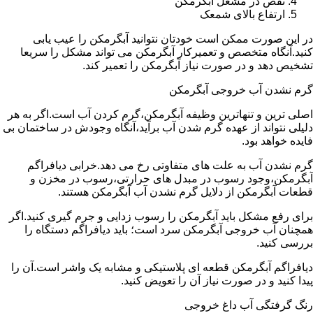
نقص در مشعل آبگرمکن
ارتفاع بالای شمعک
در این صورت ممکن است خودتان نتوانید آبگرمکن را عیب یابی
کنید.آنگاه متخصص و تعمیرکار آبگرمکن می تواند مشکل را سریعا
تشخیص دهد و در صورت نیاز آبگرمکن را تعمیر کند.
گرم نشدن آب خروجی آبگرمکن
اصلی ترین و تنهاترین وظیفه آبگرمکن،گرم کردن آب است.اگر به هر
دلیلی نتواند از عهده گرم شدن آب برآید،آنگاه وجودش در ساختمان بی
فایده خواهد بود.
گرم نشدن آب به علت های متفاوتی رخ می دهد.خرابی دیافراگم
آبگرمکن،وجود رسوب در مبدل های حرارتی،رسوب در مخزن و
قطعات آبگرمکن از دلایل گرم نشدن آب آبگرمکن هستند.
برای رفع مشکل باید آبگرمکن را رسوب زدایی و جرم گیری کنید.اگر
همچنان آب خروجی آبگرمکن سرد است؛ باید دیافراگم دستگاه را
بررسی کنید.
دیافراگم آبگرمکن قطعه ای پلاستیکی و مشابه یک واشر است.آن را
پیدا کنید و در صورت نیاز آن را تعویض کنید.
رنگ گرفتگی آب داغ خروجی