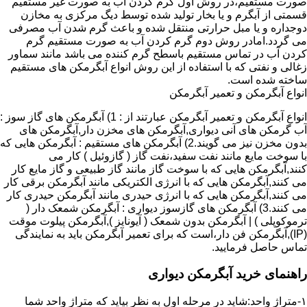
صورت مستقیم،در روش اول گرم کردن آب به صورت غیر مستقیم
قسمتی از آبگرم و یا بخار تولید شده توسط دیگ مرکزی به مخازن
دوجداره و یا مبل حرارتی منتقل شده و باعث گرم شدن آب مصرفی
می گردد.امادر روش دوم گرم کردن آب به صورت مستقیم گرم
کردن آب در تماس مستقیم باسطح گرم کننده می باشد مانند سماور
زغالی و نفتی که با استفاده از این روش انواع آبگرمکن های مستقیم
ساخته شده است.
انواع آبگرمکن و تعمیر آبگرمکن
انواع آبگرمکن و تعمیر آبگرمکن عبارتند از : 1) آبگرمکن های گاز سوز :
آب گرمکن های آنی دیواری,آبگرمکن های مخزن دار,آبگرمکن های
بدون مخزن نیز می گویند.2) آبگرمکن های مستقیم : آبگرمکن هایی که
با سوخت مایع مانند نفت سفید،نفت گاز ( گازوئیل ) کار می
کنند,آبگرمکن هایی که با سوخت گاز مانند گاز طبیعی و گاز مایع کار
می کنند,آبگرمکن هایی که با انرژی الکتریکی مانند آبگرمکن برقی کار
می کنند,آبگرمکن هایی که با انرژی حیدری مانند آبگرمکن حیدری کار
می کنند.3) آبگرمکن های گازسوز دیواری : آبگرمکن شمعک دار (
ترموکوپلی ) | آبگرمکن بدون شمعک ( آیونایز ),آبگرمکن پیلوت موقت
(IP),آبگرمکن فن دار،است که برای تعمیر آبگرمکن باید به نمایندگی
تماس حاصل فرمایید.
راهنمای خرید آبگرمکن دیواری
۱-متراژ واحد:شاید در مرحله اول به نظر بیاید که متراژ واحد شما