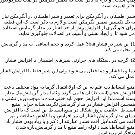
حائز اهمیت است.
شیر اطمینان در آبگرمکن برای تعمیر و شیر اطمینان در آبگرمکن نیاز
به یک تکنسین تعمیر آبگرمکن است،و لازم به ذکر است که این قطعه
برای جلو گیری از افزایش بیش از حد فشار در مدار گرمایش استفاده
می شود تا از ایجاد نشتی و آسیب در اتصالات جلوگیری نماید.
1) این شیر در فشار 3bar عمل کرده و حجم اضافی آب مدار گرمایش
را تخلیه می کند.
2) اگرچه در دستگاه های حرارتی شیرهای اطمینان با افزایش فشار،
دما و یا فشار و دما فعال می شوند ولی این شیر فقط با افزایش فشار
عمل می کند.
منبع انبساط بت علم به این که اولا،انتقال گرما به مواد مختلف باعث
افزایش حجم (اتبساط) آن ها می گردد و ثانیا مدار گرمایش،یک مدار
بسته است،لذا این افزایش حجم باید خنثی شده تا موجب بروز نشتی و
همچنین افزایش فشار در مدار گرمایش نگردد،نشانه خرابی منبع
انبساط : علامت بروز اشکال در منبع انبساط این است که با افزایش
دمای مدار گرمایش فشار آن نیز افزایش و با کاهش دما،فشار نیز
افت می کند.دلایل افت فشار عبارتند از : کم و یا زیاد بودن فشار باد
منبع انبساط،انسداد لوله رابط منبع با مدار گرمایش،پاره شدن
دیافگرام منبع است.