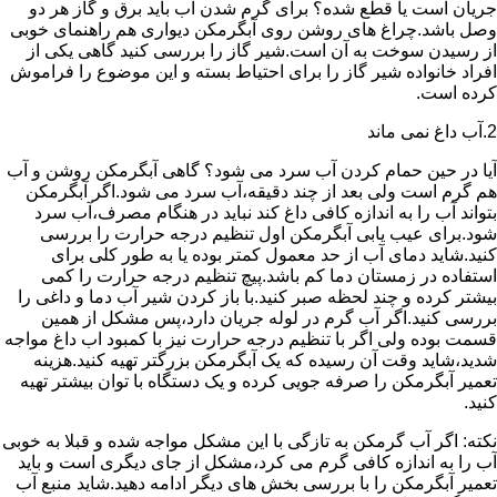
جریان است یا قطع شده؟ برای گرم شدن آب باید برق و گاز هر دو
وصل باشد.چراغ های روشن روی آبگرمکن دیواری هم راهنمای خوبی
از رسیدن سوخت به آن است.شیر گاز را بررسی کنید گاهی یکی از
افراد خانواده شیر گاز را برای احتیاط بسته و این موضوع را فراموش
کرده است.
2.آب داغ نمی ماند
آیا در حین حمام کردن آب سرد می شود؟ گاهی آبگرمکن روشن و آب
هم گرم است ولی بعد از چند دقیقه،آب سرد می شود.اگر آبگرمکن
بتواند آب را به اندازه کافی داغ کند نباید در هنگام مصرف،آب سرد
شود.برای عیب یابی آبگرمکن اول تنظیم درجه حرارت را بررسی
کنید.شاید دمای آب از حد معمول کمتر بوده یا به طور کلی برای
استفاده در زمستان دما کم باشد.پیچ تنظیم درجه حرارت را کمی
بیشتر کرده و چند لحظه صبر کنید.با باز کردن شیر آب دما و داغی را
بررسی کنید.اگر آب گرم در لوله جریان دارد،پس مشکل از همین
قسمت بوده ولی اگر با تنظیم درجه حرارت نیز با کمبود اب داغ مواجه
شدید،شاید وقت آن رسیده که یک آبگرمکن بزرگتر تهیه کنید.هزینه
تعمیر آبگرمکن را صرفه جویی کرده و یک دستگاه با توان بیشتر تهیه
کنید.
نکته: اگر آب گرمکن به تازگی با این مشکل مواجه شده و قبلا به خوبی
آب را به اندازه کافی گرم می کرد،مشکل از جای دیگری است و باید
تعمیر آبگرمکن را با بررسی بخش های دیگر ادامه دهید.شاید منبع آب