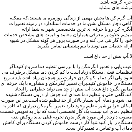
جرم گرفته باشد.
نوشته های مشابه
آب گرم کن ها بخش مهمی از زندگی روزمره ما هستند،که ممکنه
گاهی دچار مشکل بشن.ما در خدمات استاندارد در زمینه تعمیرات
آبگرم کن رو با حرفه ای ترین متخصصین شهر به شما ارائه
میدیم.علاوه بر معرفی همیاران معتمد و قیمت های مشخص خدمات
خود را گارانتی می کنه و در صورت بروز هر گونه مشکل در شیوه
ارائه خدمات می تونید با تیم پشتیبانی تماس بگیرید.
3.آب بیش از حد داغ است
عیب یابی و تعمیر آبگرمگن را با بررسی تنظیم دما شروع کنید.اگر
تنظیمات فعلی دستگاه زیاد است با کم کردن دما مشکل برطرف می
شود ولی اگر دما با کم کردن حرارت نیز همچنان زیاد باشد،باید سریع
دستگاه را خاموش کنید.برای تعمیر آبگرمکن و مشاوره با یک حرفه ای
تماس بگیرد.داغ شدن آب بیش از حد می تواند خطراتی را ایجاد
کند.گاهی حتی با تنظیم دما،صدای آب جوش از درون دستگاه شنیده
می شود و دمای آب بسیار بالاتر از حد تنظیم شده است.در این صورت
امکان خرابی شیر تنظیم وجود دارد.تعمیر آبگرمکن دیواری که قادر به
تنظیم دمای آب نیست یک کار تخصصی است که نیاز به تعویض قسمت
معیوب دارد.در این مورد هرگز بدون تجربه قبلی نباید روکش بدنه
دستگاه را باز کنید.تنها کار درست خاموش کردن دستگاه برای کاهش
دمای آب و تماس با تعمیرکار است.