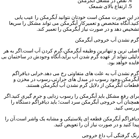
نقص در مشعل آبگرمکن
ارتفاع بالای شمعک
در این صورت ممکن است خودتان نتوانید آبگرمکن را عیب یابی
کنید.آنگاه متخصص و تعمیرکار آبگرمکن می تواند مشکل را سریعا
تشخیص دهد و در صورت نیاز آبگرمکن را تعمیر کند.
گرم نشدن آب خروجی آبگرمکن
اصلی ترین و تنهاترین وظیفه آبگرمکن،گرم کردن آب است.اگر به هر
دلیلی نتواند از عهده گرم شدن آب برآید،آنگاه وجودش در ساختمان بی
فایده خواهد بود.
گرم نشدن آب به علت های متفاوتی رخ می دهد.خرابی دیافراگم
آبگرمکن،وجود رسوب در مبدل های حرارتی،رسوب در مخزن و
قطعات آبگرمکن از دلایل گرم نشدن آب آبگرمکن هستند.
برای رفع مشکل باید آبگرمکن را رسوب زدایی و جرم گیری کنید.اگر
همچنان آب خروجی آبگرمکن سرد است؛ باید دیافراگم دستگاه را
بررسی کنید.
دیافراگم آبگرمکن قطعه ای پلاستیکی و مشابه یک واشر است.آن را
پیدا کنید و در صورت نیاز آن را تعویض کنید.
رنگ گرفتگی آب داغ خروجی