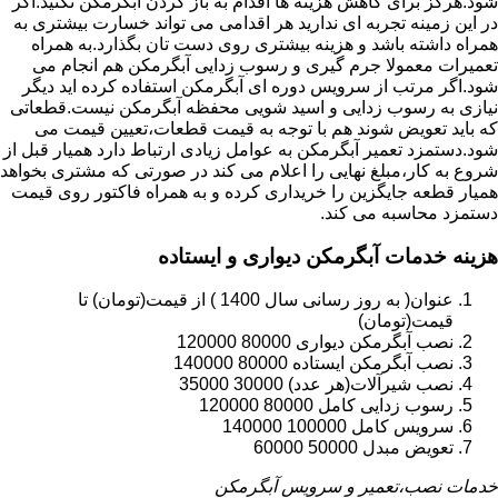
شود.هرگز برای کاهش هزینه ها اقدام به باز کردن آبگرمکن نکنید.اگر
در این زمینه تجربه ای ندارید هر اقدامی می تواند خسارت بیشتری به
همراه داشته باشد و هزینه بیشتری روی دست تان بگذارد.به همراه
تعمیرات معمولا جرم گیری و رسوب زدایی آبگرمکن هم انجام می
شود.اگر مرتب از سرویس دوره ای آبگرمکن استفاده کرده اید دیگر
نیازی به رسوب زدایی و اسید شویی محفظه آبگرمکن نیست.قطعاتی
که باید تعویض شوند هم با توجه به قیمت قطعات،تعیین قیمت می
شود.دستمزد تعمیر آبگرمکن به عوامل زیادی ارتباط دارد همیار قبل از
شروع به کار،مبلغ نهایی را اعلام می کند در صورتی که مشتری بخواهد
همیار قطعه جایگزین را خریداری کرده و به همراه فاکتور روی قیمت
دستمزد محاسبه می کند.
هزینه خدمات آبگرمکن دیواری و ایستاده
عنوان( به روز رسانی سال 1400 ) از قیمت(تومان) تا
قیمت(تومان)
نصب آبگرمکن دیواری 80000 120000
نصب آبگرمکن ایستاده 80000 140000
نصب شیرآلات(هر عدد) 30000 35000
رسوب زدایی کامل 80000 120000
سرویس کامل 100000 140000
تعویض مبدل 50000 60000
خدمات نصب،تعمیر و سرویس آبگرمکن