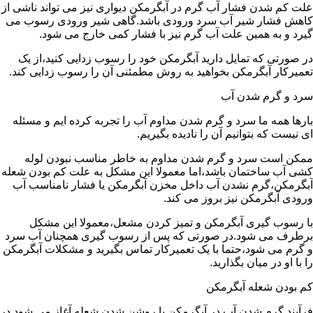
علت کم شدن فشار آب گرم در آبگرمکن دیواری نیز می تواند ناشی از
کاهش فشار شیر آب سرد ورودی باشد.گاهی شیر ورودی رسوب می
گیرد و به همین علت آب گرم نیز با فشار کمی خارج می شود.
در صورتی که تمایل دارید آبگرمکن خود را رسوب زدایی کنید،از یک
تعمیرکار آبگرمکن بخواهید به روش مطمئنی آن را رسوب زدایی کند.
سرد و گرم شدن آب
بارها همه ما سرد و گرم شدن مداوم آب را تجربه کرده ایم و مسئله
ای نیست که بتوانیم آن را نادیده بگیریم.
ممکن است سرد و گرم شدن مداوم به خاطر مناسب نبودن لوله
کشی آب ساختمان باشد،اما معمولا این مشکل به علت کم بودن شعله
آبگرمکن،گرم نشدن آب داخل مخزن آبگرمکن یا فشار نامناسب آب
ورودی آبگرمکن نیز بروز می کند.
با رسوب گیری آبگرمکن و تمیز کردن مشعل،معمولا این مشکل
برطرف می شود.در صورتی که پس از رسوب گیری همچنان آب سرد
و گرم می شود،حتما با یک تعمیرکار تماس بگیرید و مشکلات آبگرمکن
را با او در میان بگذارید.
کم بودن شعله آبگرمکن
فرآیند گرم شدن آب در آبگرمکن با روشن شدن شعله آغاز می شود.در