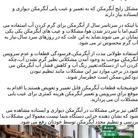
مشکل رایج آبگرمکن که به تعمیر و عیب یابی آبگرمکن دیواری و
ایستاده نیاز دارند
با اینکه در سرتاسر سال از آبگرمکن برای گرم کردن آب استفاده می
کنیم،اما با سردتر شدن هوا،مشکلات و عیب های آبگرمکن یکی یکی
نمایان تر می شوند.شاید به این علت که در روزهای سرد سال،نیاز به
آب گرم محسوس تر می شود.
استفاده طولانی مدت از آبگرمکن،فرسودگی قطعات و عدم سرویس
آبگرمکن موجب به وجود آمدن مشکلاتی نظیر گرم نشدن آب،چکه
کردن آب از دستگاه،تغییر رنگ آب و کاهش فشار آب آبگرمکن می
شود.در برخی موارد نیز این مشکلات مانند تنظیم نبودن
دودکش،ممکن است خطرساز شوند.
خوشبختانه قطعات آبگرمکن قابل تعمیر و تعویض هستند.با اقدام به
موقع برای سرویس و تعمیر آبگرمکن هزینه کمتری برای عیب یابی
مشکلات آن می پردازید.
گاهی نیز برخی مشکلات در آبگرمکن دیواری و ایستاده مشاهده می
شود که نشان دهنده خرابی دستگاه شما نیست.معمولا این مشکلات با
بررسی و تنظیم مجدد آبگرمکن توسط خودتان رفع می شود.