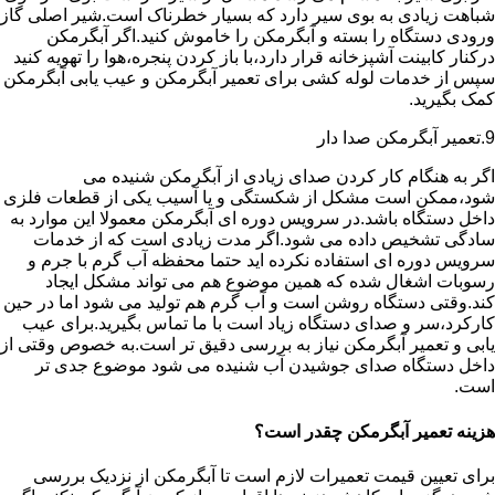
شباهت زیادی به بوی سیر دارد که بسیار خطرناک است.شیر اصلی گاز
ورودی دستگاه را بسته و آبگرمکن را خاموش کنید.اگر آبگرمکن
درکنار کابینت آشپزخانه قرار دارد،با باز کردن پنجره،هوا را تهویه کنید
سپس از خدمات لوله کشی برای تعمیر آبگرمکن و عیب یابی آبگرمکن
کمک بگیرید.
9.تعمیر آبگرمکن صدا دار
اگر به هنگام کار کردن صدای زیادی از آبگرمکن شنیده می
شود،ممکن است مشکل از شکستگی و یا آسیب یکی از قطعات فلزی
داخل دستگاه باشد.در سرویس دوره ای آبگرمکن معمولا این موارد به
سادگی تشخیص داده می شود.اگر مدت زیادی است که از خدمات
سرویس دوره ای استفاده نکرده اید حتما محفظه آب گرم با جرم و
رسوبات اشغال شده که همین موضوع هم می تواند مشکل ایجاد
کند.وقتی دستگاه روشن است و آب گرم هم تولید می شود اما در حین
کارکرد،سر و صدای دستگاه زیاد است با ما تماس بگیرید.برای عیب
یابی و تعمیر آبگرمکن نیاز به بررسی دقیق تر است.به خصوص وقتی از
داخل دستگاه صدای جوشیدن آب شنیده می شود موضوع جدی تر
است.
هزینه تعمیر آبگرمکن چقدر است؟
برای تعیین قیمت تعمیرات لازم است تا آبگرمکن از نزدیک بررسی