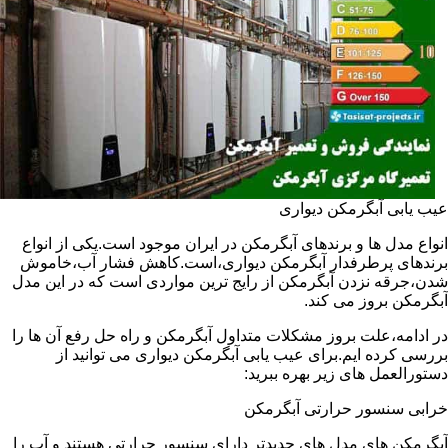
عیب یابی آبگرمکن دیواری
انواع مدل ها و برندهای آبگرمکن در ایران موجود است.یکی از انواع
برندهای پرطرفدار آبگرمکن دیواری،است.کاهش فشار آب،خاموش
شدن،جرقه نزدن آبگرمکن از رایج ترین مواردی است که در این مدل
آبگرمکن بروز می کند.
در ادامه،علت بروز مشکلات متداول آبگرمکن و راه حل رفع آن ها را
بررسی کرده ایم.برای عیب یابی آبگرمکن دیواری می توانید از
دستورالعمل های زیر بهره ببرید:
خرابی سنسور حرارتی آبگرمکن
آبگرمکن های مدل های جدیدتر دارای سنسور حرارتی هستند و آب را