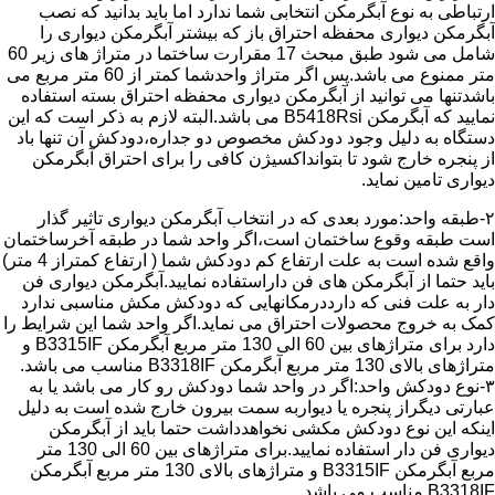
ارتباطی به نوع آبگرمکن انتخابی شما ندارد اما باید بدانید که نصب
آبگرمکن دیواری محفظه احتراق باز که بیشتر آبگرمکن دیواری را
شامل می شود طبق مبحث 17 مقرارت ساختما در متراژ های زیر 60
متر ممنوع می باشد.پس اگر متراژ واحدشما کمتر از 60 متر مربع می
باشدتنها می توانید از آبگرمکن دیواری محفظه احتراق بسته استفاده
نمایید که آبگرمکن B5418Rsi می باشد.البته لازم به ذکر است که این
دستگاه به دلیل وجود دودکش مخصوص دو جداره،دودکش آن تنها باد
از پنجره خارج شود تا بتوانداکسیژن کافی را برای احتراق آبگرمکن
دیواری تامین نماید.
۲-طبقه واحد:مورد بعدی که در انتخاب آبگرمکن دیواری تاثیر گذار
است طبقه وقوع ساختمان است،اگر واحد شما در طبقه آخرساختمان
واقع شده است به علت ارتفاع کم دودکش شما ( ارتفاع کمتراز 4 متر)
باید حتما از آبگرمکن های فن داراستفاده نمایید.آبگرمکن دیواری فن
دار به علت فنی که دارددرمکانهایی که دودکش مکش مناسبی ندارد
کمک به خروج محصولات احتراق می نماید.اگر واحد شما این شرایط را
دارد برای متراژهای بین 60 الی 130 متر مربع آبگرمکن B3315IF و
متراژهای بالای 130 متر مربع آبگرمکن B3318IF مناسب می باشد.
۳-نوع دودکش واحد:اگر در واحد شما دودکش رو کار می باشد یا به
عبارتی دیگراز پنجره یا دیواربه سمت بیرون خارج شده است به دلیل
اینکه این نوع دودکش مکشی نخواهدداشت حتما باید از آبگرمکن
دیواری فن دار استفاده نمایید.برای متراژهای بین 60 الی 130 متر
مربع آبگرمکن B3315IF و متراژهای بالای 130 متر مربع آبگرمکن
B3318IF مناسب می باشد.