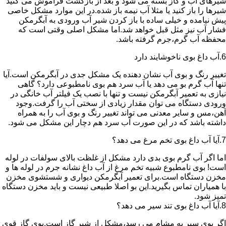
شیرهای آب و گاز بسته می شود و بعد از بازگشت فراموش می کنید
شیرها را باز کنید یا مثلا آب نیمه باز شده.در این موارد مشکل خاصی
پیش نیامده و خیلی ساده با باز کردن شیر آب ورودی به آبگرمکن
فشار آب نیز مثل قبل خواهد شد.اما مشکل اصلی وقتی است که
محفظه آب گرم،جرم گرفته باشد.
6.آب داغ بوی ناخوشایند دارد
تغییر رنگ و بوی آب نشان دهنده یک مشکل جدی در آبگرمکن است.آیا
تنها آب گرم بو می دهد یا آب سرد هم بوی نامطبوعی دارد؟ گاهی
نیازی به تعمیر آبگرمکن نیست و تنها با نصب یک فیلتر آب خانگی در
ورودی دستگاه می توان مقدار زیادی از سختی آب را گرفت.وجود
آهن،مس و سایر معدنی می تواند تغییر رنگ و بوی آب را به همراه
داشته باشد که در این صورت آب سرد هم دچار این مشکل می شود.
7.آیا آب داغ بوی تخم مرغ می دهد؟
اما اگر آب گرم بوی بدی دارد مشکل از غلظت بالای سولفات در لوله
است! بوی نامطبوع شبیه تخم مرغ از آب داغ نشانه جرم در لوله ها و
مخزن دستگاه است.برای تعمیر آبگرمکن دیواری و شستشوی مخزن
با همیاران تماس بگیرید.این بو اصلا طبیعی نیست و باید مخزن دستگاه
تمیز شود.
8.آیا آب داغ بوی تند سیر می دهد؟
اگر بوی سیر به مشام می رسد،مشکل از شیر گاز است.بوی گاز قوی