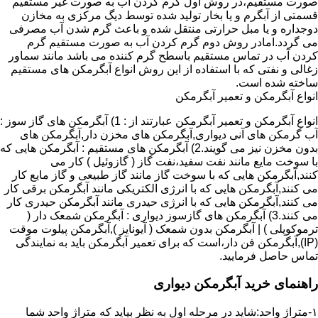
صورت مستقیم،در روش اول گرم کردن آب به صورت غیر مستقیم
قسمتی از آبگرم و یا بخار تولید شده توسط دیگ مرکزی به مخازن
دوجداره و یا مبل حرارتی منتقل شده و باعث گرم شدن آب مصرفی
می گردد.امادر روش دوم گرم کردن آب به صورت مستقیم گرم
کردن آب در تماس مستقیم باسطح گرم کننده می باشد مانند سماور
زغالی و نفتی که با استفاده از این روش انواع آبگرمکن های مستقیم
ساخته شده است.
انواع آبگرمکن و تعمیر آبگرمکن
انواع آبگرمکن و تعمیر آبگرمکن عبارتند از : 1) آبگرمکن های گاز سوز :
آب گرمکن های آنی دیواری,آبگرمکن های مخزن دار,آبگرمکن های
بدون مخزن نیز می گویند.2) آبگرمکن های مستقیم : آبگرمکن هایی که
با سوخت مایع مانند نفت سفید،نفت گاز ( گازوئیل ) کار می
کنند,آبگرمکن هایی که با سوخت گاز مانند گاز طبیعی و گاز مایع کار
می کنند,آبگرمکن هایی که با انرژی الکتریکی مانند آبگرمکن برقی کار
می کنند,آبگرمکن هایی که با انرژی حیدری مانند آبگرمکن حیدری کار
می کنند.3) آبگرمکن های گازسوز دیواری : آبگرمکن شمعک دار (
ترموکوپلی ) | آبگرمکن بدون شمعک ( آیونایز ),آبگرمکن پیلوت موقت
(IP),آبگرمکن فن دار،است که برای تعمیر آبگرمکن باید به نمایندگی
تماس حاصل فرمایید.
راهنمای خرید آبگرمکن دیواری
۱-متراژ واحد:شاید در مرحله اول به نظر بیاید که متراژ واحد شما