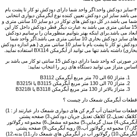
۴-سایز دودکش واحد:اگر واحد شما دارای دودکش تو کار تا پشت بام
می باشد سایز این دودکش تعیین کننده نوع آبگرمکن دیواری انتخابی
شما می باشد.در کل دودکش های توکار در دو سایز 10 سانتی متری و
15 سانتی متری می باشد به عبارت دیگر قطر دودکش داخل کار این
ابعاد می باشد.برای اینکه بهتر بتوانیم منظورمان را برسانیم دودکش
های سایز دودکش بخاری 10 سانتی متری می باشد.اگر واحد شما
دودکش تو کار تا پشت بام با سایز 10 سانتی متری ( هم اندازه دودکش
بخاری) داشته باشد تنها می توانید از آبگرمکن BX114 استفاده نمایید.
در صورتی که واحد شما دارای دودکش 15 سانتی تو کار می باشد بر
اساس متراژ می توانید دستگاه های زیر را انتخاب نمایید:
متراژ 60 الی 70 متر مربع آبگرمکن B3112
متراژ 70 الی 130 متر مربع آبگرمکن B3115 یا B3215i
متراژ بالاتر از 130 متر مربع آبگرمکن B3118 یا B3218i
قطعات آبگرمکن شمعک دار چیست ؟
قطعات ساختمان آب گرم کن های دیواری شمعک دار عبارتند از : 1)
کلاهک تعدیل،2) کلاهک تعدیل جریان دودکش،3) صفحه پشتی
آبگرمکن،4) مبدل گرمایی،5) مجموعه مشعل،6) مجموعه رگولاتور
گاز،7) مجموعه رگولاتور آب،8) رویه آبگرمکن،9) صفحه پشتی
آبگرمکن،10) رگولاتور آب در آبگرمکن های شمعک دار،11) بدنه،12)