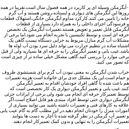
۰آبگرمکن وسیله ای پر کاربرد در همه فصول سال است.تقریبا در همه
روزها این آبگرمکن های دیواری و ایستاده،روشن هستند و آب گرم
خانه را تامین می کنند.کارکرد مداوم آبگرمکن خانگی،استهلاک قطعات
و فرسودگی اجزای داخلی را به همراه دارد.بسیاری از قطعات
آبگرمکن قابل تعمیر و تعویض هستند.تعمیرات آبگرمکن یک تخصص
حرفه ای است و توسط تکنیسین با تجربه انجام می شود.اما برخی از
مشکلات آب گرم منازل،مربوط به خرابی دستگاه نیست.گاهی یک
اشتباه ساده در تنظیم حرارت می تواند دلیل سرد بودن آب لوله ها
باشد.عیب یابی و تعمیر آبگرمکن را به حرفه ای ها بسپارید ولی از قبل
برخی موارد را بررسی کنید.گاهی مشکل خیلی ساده تر از چیزی است
که تصور می کنید.
خراب شدن آبگرمکن به معنی نبودن آب گرم برای شستشوی ظروف
و حمام است.این یک مشکل جدی برای خانواده است هزینه تعمیرات
هم باعث شده تا گاهی افراد خودشان اقدام به تعمیر آبگرمکن
کنند.عیب یابی و تعمیر آبگرمکن دیواری یک کار تخصصی است که
توسط تعمیرکار حرفه ای انجام می شود ولی برخی از ایرادات جزئی
آبگرمکن دیواری حتی توسط افراد مبتدی هم قابل اصلاح است.اگر
علاقه به کارهای فنی و تعمیرات داشته باشید می توانید بسیاری از
امورات منزل را خودتان انجام دهید.در این مطلب گام به گام عیب یابی
و تعمیر آب گرمکن در نظر گرفته شده تا آچار به دست ها بتوانند
تعمیرات آبگرمکن را به تنهایی و بدون کمک تعمیرکار انجام دهند.