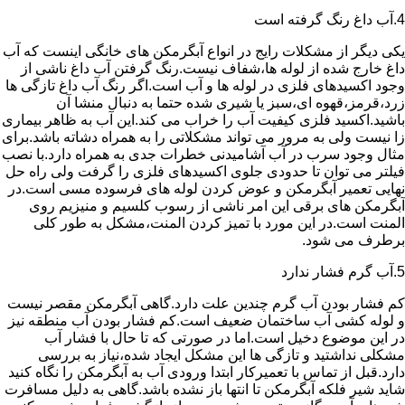
4.آب داغ رنگ گرفته است
یکی دیگر از مشکلات رایج در انواع آبگرمکن های خانگی اینست که آب
داغ خارج شده از لوله ها،شفاف نیست.رنگ گرفتن آب داغ ناشی از
وجود اکسیدهای فلزی در لوله ها و آب است.اگر رنگ آب داغ تازگی ها
زرد،قرمز،قهوه ای،سبز یا شیری شده حتما به دنبال منشا آن
باشید.اکسید فلزی کیفیت آب را خراب می کند.این آب به ظاهر بیماری
زا نیست ولی به مرور می تواند مشکلاتی را به همراه دشاته باشد.برای
مثال وجود سرب در آب آشامیدنی خطرات جدی به همراه دارد.با نصب
فیلتر می توان تا حدودی جلوی اکسیدهای فلزی را گرفت ولی راه حل
نهایی تعمیر آبگرمکن و عوض کردن لوله های فرسوده مسی است.در
آبگرمکن های برقی این امر ناشی از رسوب کلسیم و منیزیم روی
المنت است.در این مورد با تمیز کردن المنت،مشکل به طور کلی
برطرف می شود.
5.آب گرم فشار ندارد
کم فشار بودن آب گرم چندین علت دارد.گاهی آبگرمکن مقصر نیست
و لوله کشی آب ساختمان ضعیف است.کم فشار بودن آب منطقه نیز
در این موضوع دخیل است.اما در صورتی که تا حال با فشار آب
مشکلی نداشتید و تازگی ها این مشکل ایجاد شده،نیاز به بررسی
دارد.قبل از تماس با تعمیرکار ابتدا ورودی آب به آبگرمکن را نگاه کنید
شاید شیر فلکه آبگرمکن تا انتها باز نشده باشد.گاهی به دلیل مسافرت