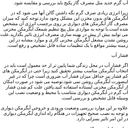
آب گرم جدید مثل مصرف گاز پکیج باید بررسی و مقایسه شود.
زیرا انرژی زیادی صرف گرم نگه داشتن گالن آنها می شود که در
آبگرمکن های بدون مخزن این مشکل وجود ندارد.توجه کنید که میزان
مصرف گاز آبگرمکن های دیواری بر روی برچسب انرژی آن مشخص
شده است.با توجه به مواردی مثل پیچ تنظیم شمعک آبگرمکن مخزنی
می توانید بیش از پیش در بهینه سازی مصرف انرژی تاثیر بگذارید.علت
روشن نشدن مشعل آبگرمکن مخزنی گازی و موارد مشابه در این
زمینه بیشتر مواقع با یک تنظیمات ساده قابل تشخیص و رفع است.
فشار آب
اگر فشار آب در محل زندگی شما پایین تر از حد معمول است باید در
انتخاب آبگرمکن مناسب بیشتر تحقیق کنید زیرا حتی در آبگرمکن های
کم فشار نیز حداقل میزان فشار آب ضروری است چرا که در غیر
اینصورت آبگرمکن روشن نمی شود.توصیه می شود در صورت امکان
از آبگرمکن مخزنی ایستاده استفاده کنید.یافتن علت کم شدن فشار
آب گرم در آبگرمکن دیواری متناسب با محیط و وضعیت نصب این
وسیله قابل تشخیص و بررسی است.
علاوه بر این موارد بررسی وضعیت ورودی و خروجی آبگرمکن دیواری
و توجه به نصب صحیح تجهیزات در هنگام راه اندازی آبگرمکن دیواری
در این امر تاثیر بسزایی دارد.