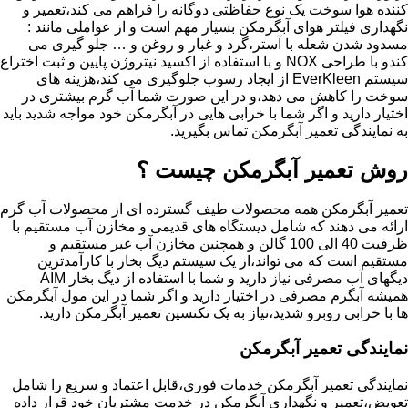
کننده هوا سوخت یک نوع حفاظتی دوگانه را فراهم می کند،تعمیر و
نگهداری فیلتر هوای آبگرمکن بسیار مهم است و از عواملی مانند :
مسدود شدن شعله با آستر،گرد و غبار و روغن و … جلو گیری می
کندو با طراحی NOX و با استفاده از اکسید نیتروژن پایین و ثبت اختراع
سیستم EverKleen از ایجاد رسوب جلوگیری می کند،هزینه های
سوخت را کاهش می دهد،و در این صورت شما آب گرم بیشتری در
اختیار دارید و اگر شما با خرابی هایی در آبگرمکن خود مواجه شدید باید
به نمایندگی تعمیر آبگرمکن تماس بگیرید.
روش تعمیر آبگرمکن چیست ؟
تعمیر آبگرمکن همه محصولات طیف گسترده ای از محصولات آب گرم
ارائه می دهند که شامل دیستگاه های قدیمی و مخازن آب مستقیم با
ظرفیت 40 الی 100 گالن و همچنین مخازن آب غیر مستقیم و
مستقیم است که می تواند،از یک سیستم دیگ بخار با کارآمدترین
دیگهای آب مصرفی نیاز دارید و شما با استفاده از دیگ بخار AIM
همیشه آبگرم مصرفی در اختیار دارید و اگر شما در این مول آبگرمکن
ها با خرابی روبرو شدید،نیاز به یک تکنسین تعمیر آبگرمکن دارید.
نمایندگی تعمیر آبگرمکن
نمایندگی تعمیر آبگرمکن خدمات فوری،قابل اعتماد و سریع را شامل
تعویض،تعمیر و نگهداری آبگرمکن در خدمت مشتریان خود قرار داده