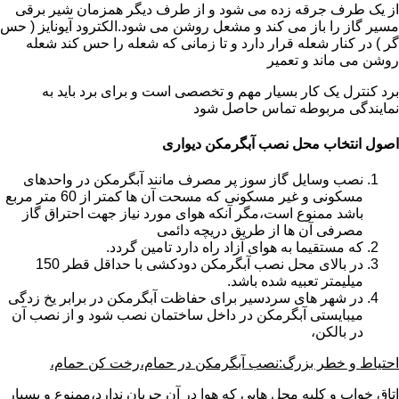
از یک طرف جرقه زده می شود و از طرف دیگر همزمان شیر برقی
مسیر گاز را باز می کند و مشعل روشن می شود.الکترود آیونایز ( حس
گر ) در کنار شعله قرار دارد و تا زمانی که شعله را حس کند شعله
روشن می ماند و تعمیر
برد کنترل یک کار بسیار مهم و تخصصی است و برای برد باید به
نمایندگی مربوطه تماس حاصل شود
اصول انتخاب محل نصب آبگرمکن دیواری
نصب وسایل گاز سوز پر مصرف مانند آبگرمکن در واحدهای
مسکونی و غیر مسکونی که مسحت آن ها کمتر از 60 متر مربع
باشد ممنوع است،مگر آنکه هوای مورد نیاز جهت احتراق گاز
مصرفی آن ها از طریق دریچه دائمی
که مستقیما به هوای آزاد راه دارد تامین گردد.
در بالای محل نصب آبگرمکن دودکشی با حداقل قطر 150
میلیمتر تعبیه شده باشد.
در شهر های سردسیر برای حفاظت آبگرمکن در برابر یخ زدگی
میبایستی آبگرمکن در داخل ساختمان نصب شود و از نصب آن
در بالکن،
احتیاط و خطر بزرگ:نصب آبگرمکن در حمام،رخت کن حمام،
اتاق خواب و کلیه محل هایی که هوا در آن جریان ندارد،ممنوع و بسیار