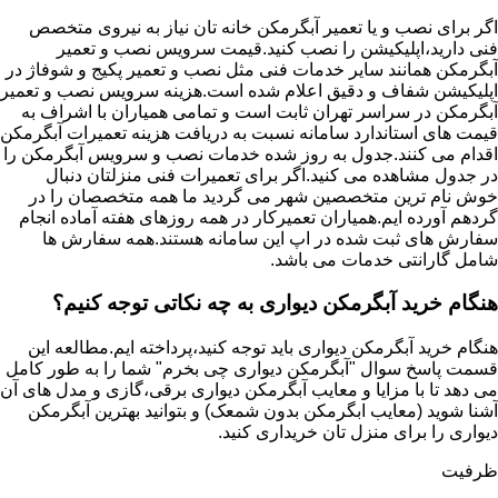
اگر برای نصب و یا تعمیر آبگرمکن خانه تان نیاز به نیروی متخصص
فنی دارید،اپلیکیشن را نصب کنید.قیمت سرویس نصب و تعمیر
آبگرمکن همانند سایر خدمات فنی مثل نصب و تعمیر پکیج و شوفاژ در
اپلیکیشن شفاف و دقیق اعلام شده است.هزینه سرویس نصب و تعمیر
آبگرمکن در سراسر تهران ثابت است و تمامی همیاران با اشراف به
قیمت های استاندارد سامانه نسبت به دریافت هزینه تعمیرات آبگرمکن
اقدام می کنند.جدول به روز شده خدمات نصب و سرویس آبگرمکن را
در جدول مشاهده می کنید.اگر برای تعمیرات فنی منزلتان دنبال
خوش نام ترین متخصصین شهر می گردید ما همه متخصصان را در
گردهم آورده ایم.همیاران تعمیرکار در همه روزهای هفته آماده انجام
سفارش های ثبت شده در اپ این سامانه هستند.همه سفارش ها
شامل گارانتی خدمات می باشد.
هنگام خرید آبگرمکن دیواری به چه نکاتی توجه کنیم؟
هنگام خرید آبگرمکن دیواری باید توجه کنید،پرداخته ایم.مطالعه این
قسمت پاسخ سوال "آبگرمکن دیواری چی بخرم" شما را به طور کامل
می دهد تا با مزایا و معایب آبگرمکن دیواری برقی،گازی و مدل های آن
آشنا شوید (معایب ابگرمکن بدون شمعک) و بتوانید بهترین آبگرمکن
دیواری را برای منزل تان خریداری کنید.
ظرفیت