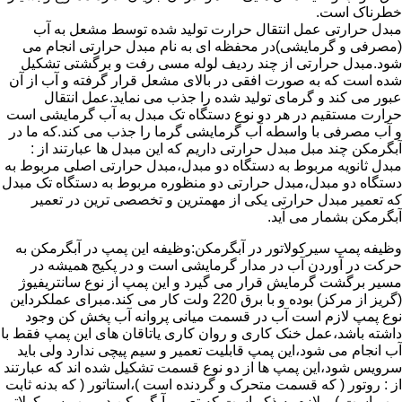
خطرناک است.
مبدل حرارتی عمل انتقال حرارت تولید شده توسط مشعل به آب
(مصرفی و گرمایشی)در محفظه ای به نام مبدل حرارتی انجام می
شود.مبدل حرارتی از چند ردیف لوله مسی رفت و برگشتی تشکیل
شده است که به صورت افقی در بالای مشعل قرار گرفته و آب از آن
عبور می کند و گرمای تولید شده را جذب می نماید.عمل انتقال
حرارت مستقیم در هر دو نوع دستگاه تک مبدل به آب گرمایشی است
و آب مصرفی با واسطه آب گرمایشی گرما را جذب می کند.که ما در
آبگرمکن چند مبل مبدل حرارتی داریم که این مبدل ها عبارتند از :
مبدل ثانویه مربوط به دستگاه دو مبدل،مبدل حرارتی اصلی مربوط به
دستگاه دو مبدل،مبدل حرارتی دو منظوره مربوط به دستگاه تک مبدل
که تعمیر مبدل حرارتی یکی از مهمترین و تخصصی ترین در تعمیر
آبگرمکن بشمار می آید.
وظیفه پمپ سیرکولاتور در آبگرمکن:وظیفه این پمپ در آبگرمکن به
حرکت در آوردن آب در مدار گرمایشی است و در پکیج همیشه در
مسیر برگشت گرمایش قرار می گیرد و این پمپ از نوع سانتریفیوژ
(گریز از مرکز) بوده و با برق 220 ولت کار می کند.مبرای عملکرداین
نوع پمپ لازم است آب در قسمت میانی پروانه آب پخش کن وجود
داشته باشد،عمل خنک کاری و روان کاری یاتاقان های این پمپ فقط با
آب انجام می شود،این پمپ قابلیت تعمیر و سیم پیچی ندارد ولی باید
سرویس شود،این پمپ ها از دو نوع قسمت تشکیل شده اند که عبارتند
از : روتور ( که قسمت متحرک و گردنده است )،استاتور ( که بدنه ثابت
پمپ است ) و لازم به ذکر است که تعمیر آبگرمکن در پمپ سیرکولاتور