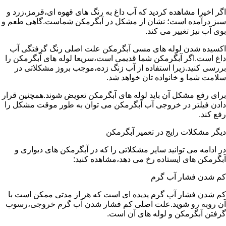
اگر اخیرا مشاهده کردید که آب داغ به رنگ های قهوه ای،قرمز،زرد و
سبز درآمده است؛ نشان از مشکل در آبگرمکن شماست.گاهی طعم و
بوی آب نیز تغییر می کند.
اکسیده شدن لوله های مسی آبگرمکن علت اصلی رنگ گرفتگی آب
داغ است.اگر آبگرمکن شما قدیمی است،سریعا لوله های آبگرمکن را
بررسی کنید.زیرا استفاده از آب زنگ زده،موجب بروز مشکلاتی در
سلامت شما و خانواده تان خواهد شد.
برای رفع مشکل آن باید لوله های آبگرمکن تعویض شوند.همچنین قرار
دادن فیلتر در خروجی آب آبگرمکن می توان به طور موقت مشکل را
رفع کند.
دیگر مشکلات رایج در تعمیر آبگرمکن
در ادامه می توانید سایر مشکلاتی را که در آبگرمکن های دیواری و
آبگرمکن های ایستاده رخ می دهد،مشاهده کنید:
کم شدن فشار آب گرم
کم شدن فشار آب گرم پدیده ای است که هر از مدتی ممکن است با
آن روبه رو شوید.علت اصلی کم فشار شدن آب گرم خروجی،رسوب
گرفتن آبگرمکن و لوله های آن است.