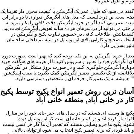
دوام و طول عمر بالا
گفته می شود که طول عمر یک آبگرمکن با کیفیت مخزن دار تقریبا یک
دهه است.این درحالیست که مدل های آبگرمکن دیواری تا دو برابر این
مدت عمر می کنند.اگر در خرید آبگرمکن دقت کافی را بکار ببرید به
راحتی می توانید از دردسرهای هر ده ساله تعویض آبگرمکن نجات پیدا
کنید.داشتن اطلاعات کافی در خصوص تفاوت پکیج و آبگرمکن در
انتخاب صحیح و کارایی بالای این وسایل در سیستم داخلی ساختمان
تاثیر بسزایی دارد.
بعد از خرید آبگرمکن به این نکته توجه کنید که بهتر است بصورت دوره
ای آبگرمکن خود را تعمیر و سرویس کنید تا از هزینه های هنگفت خرید
دوباره آبگرمکن جلوگیری کنید و در صورت بروز مشکل در آبگرمکن
بلافاصله از یک تکنسین تعمیر آبگرمکن کمک بگیرید.با نصب اپلیکیشن
"" همیشه به یک تعمیرکار حرفه ای و متخصص دسترسی دارید.
آسان ترین روش تعمیر انواع پکیج توسط پکیج
کار در خانی آباد, منطقه خانی آباد
پکیج ها وسیله ای هستند که در سال های اخیر جای خود را در منازل
افراد باز کرده اند و در کمتر خانه ای است که این وسایل دیده
نشوند.پکیج ها جزو وسایلی هستند که تعمیر آن ها کار هر کسی نیست
و باید فردی که برای تعمیر پکیج انتخاب می شود،از توانایی بالایی