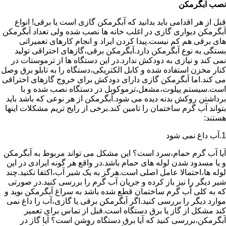
نصب آبگرمکن
قبل از هر اقدامی باید بدانید که آبگرمکن گازی است یا برقی! انواع
آبگرمکن دیواری گازی در اغلب خانه ها نصب شده ولی تعداد آبگرمکن
های برقی هم کم نیست.پیدا کردن ایراد و انجام کارهای تعمیراتی
بستگی به نوع آبگرمکن دارد.آبگرمکن برقی،گازهای احتراقی تولید
نمی کند و نیازی به دودکش ندارد.در این دستگاه ها از ترموستات در
کنار مخزن استفاده شده و کابل الکتریکی،دستگاه را به تابلو برق وصل
می کند.اما آبگرمکن گازی دارای دودکش برای خروج گازهای احتراقی
است.سیستم پیلوت،مشعل،ترموکوبل در دستگاه نصب شده و با
برداشتن روکش بدنه دیده می شود.آبگرمکن از هر نوعی که باشد باید
بتواند آب گرم ساختمان را تامین کند.برخی از رایج تریم مشکلات اینها
هستند:
1.آب داغ نمی شود
آیا آب گرم حمام،سرد است؟ این مشکل می تواند مربوط به آبگرمکن
و یا مسدود شدن لوله های حمام باشد.در واقع هر گونه ایرادی در این
لوله ها،احتمالا عامل اصلی است.هرگز به یک شیر آب،اکتفا نکنید.چند
شیر دیگر را نیز باز کرده و جریان آب گرم را بررسی کنید.در صورتی
که به کلی آب گرم ساختمان قطع شده باشد به سراغ آبگرمکن بوید و
موارد دیگر را بررسی کنید.اگر آبگرمکن برقی یا گازی،آب را داغ نمی
کند مشکل از گاز یا برق دستگاه است.قبل از تماس برای تعمیر
آبگرمکن،بررسی کنید که آیا برق دستگاه روشن است؟ آیا گاز در