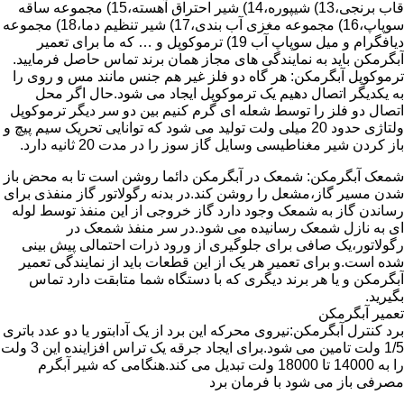
قاب برنجی،13) شیپوره،14) شیر احتراق آهسته،15) مجموعه ساقه
سوپاپ،16) مجموعه مغزی آب بندی،17) شیر تنظیم دما،18) مجموعه
دیافگرام و میل سوپاپ آب 19) ترموکوپل و … که ما برای تعمیر
آبگرمکن باید به نمایندگی های مجاز همان برند تماس حاصل فرمایید.
ترموکوپل آبگرمکن: هر گاه دو فلز غیر هم جنس مانند مس و روی را
به یکدیگر اتصال دهیم یک ترموکوپل ایجاد می شود.حال اگر محل
اتصال دو فلز را توسط شعله ای گرم کنیم بین دو سر دیگر ترموکوپل
ولتاژی حدود 20 میلی ولت تولید می شود که توانایی تحریک سیم پیچ و
باز کردن شیر مغناطیسی وسایل گاز سوز را در مدت 20 ثانیه دارد.
شمعک آبگرمکن: شمعک در آبگرمکن دائما روشن است تا به محض باز
شدن مسیر گاز،مشعل را روشن کند.در بدنه رگولاتور گاز منفذی برای
رساندن گاز به شمعک وجود دارد گاز خروجی از این منفذ توسط لوله
ای به نازل شمعک رسانیده می شود.در سر منفذ شمعک در
رگولاتور،یک صافی برای جلوگیری از ورود ذرات احتمالی پیش بینی
شده است.و برای تعمیر هر یک از این قطعات باید از نمایندگی تعمیر
آبگرمکن و یا هر برند دیگری که با دستگاه شما متابقت دارد تماس
بگیرید.
تعمیر آبگرمکن
برد کنترل آبگرمکن:نیروی محرکه این برد از یک آدابتور یا دو عدد باتری
1/5 ولت تامین می شود.برای ایجاد جرقه یک تراس افزاینده این 3 ولت
را به 14000 تا 18000 ولت تبدیل می کند.هنگامی که شیر آبگرم
مصرفی باز می شود با فرمان برد