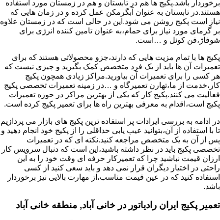
برخوردار باشد.پکیج ها هم در تابستان و هم در زمستان مورد استفاده
هستند.در تابستان به عنوان آبگرمکن عمل کرده و در زمان هایی که
نیاز است پکیج روشن می شود.این در حالی است که در زمستان علاوه
بر گرمای مورد نیاز برای حمام،به عنوان تامین کننده انرژی برای
شوفاژ،فن کوئل و …است.
پکیج ها با تمام مزیت هایی که دارند،جزو محصولاتی هستند که برای
تعمیرات آن ها باید از یک فرد متخصص کمک بگیرید و چیزی نیست که
هر کسی را برای تعمیرات آن بیاورید.مراکز زیادی همچون پکیج
کار،خدمت از ما،تهارن تعمیرگاه و …در زمینه تعمیرات تخصصی پکیج
فعالیت می کنند.پکیج کار که یکی از بهترین مراکز در حوزه تعمیرات
پکیج است،اقدام به معرفی بهترین راه ها برای تعمیر پکیج کرده است.
در ادامه به بررسی ایرادات پر استفاده ترین پکیج های بازار می پردازیم
تا با استفاده از آن،بتوانید عیب یابی حداقلی را از پکیج خود انجام دهید و
پس از آن به یک متخصص مراجعه کنید.نکته ای که در تعمیرات
تخصصی پکیج باید در نظر داشته باشید،این است که دنبال سرویس کار
ارزان قیمت نباشید چرا که تعمیرکار حرفه ای وقت خود را به این
راحتی در اختیار دیگران قرار نمی دهد و باید سعی کنید از کسی
استفاده کنید که در عین قیمت مناسب،از مهارت بالایی نیز برخوردار
باشد.
تعمیر پکیج ایران رادیاتور در خانی آباد, منطقه خانی آباد