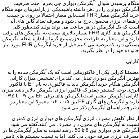
هنگام پرسیدن سوال "آبگرمکن دیواری چی بخرم" حتما ظرفیت
آبگرمکن دیواری را در ذهن داشته باشید.یکی از پارامترهای مهم هنگام
خرید آبگرمکن،معیار FHR است.این معیار احتمالا بر روی بر چسب
راهنمای انرژی محصول درج می شود و معرف تعداد گالن های آبی
است که یک آبگرمکن در هر ساعت می تواند تولید کند.بطور کلی
آبگرمکن های گازی FHR بسیار بالاتری نسبت به آبگرمکن های برقی
دارند و این معیار به ظرفیت مخزن،منبع گرما و اندازه شعله آبگرمکن
بستگی دارد که توصیه می کنیم قبل از خرید آبگرمکن FHR مورد نیاز
خانواده خود را در نظر بگیرید.
کارایی
مطمئنا کارایی یکی از فاکتورهایی است که یک آبگرمکن ساده را به
بهترین آبگرمکن دیواری تبدیل می کند.برای تشخیص میزان کارایی
آبگرمکن هنگام خرید آبگرمکن باید به فاکتوری به نام EF یا فاکتور
انرژی توجه کنید.هر چقدر که فاکتور انرژی آبگرمکن بالاتر باشد میزان
کارایی آبگرمکن بیشتر است.آبگرمکن های برقی EF بین ۰/۷ تا ۰/۹۵
دارند و آبگرمکن های گازی EF بین ۰/۵ تا ۰/۶.معمولا این معیار در
دفترچه راهنمای آبگرمکن ذکر می شود.
از نظر کاهش مصرف انرژی آبگرمکن های دیواری انرژی کمتری
نسبت به آبگرمکن های مخزن دار مصرف می کنند.گفته می شود
آبگرمکن های دیواری بین 8 تا 50 درصد نسبت به سایر آبگرمکن ها در
مصرف انرژی صرفه جویی می کنند; اما به نسبت سیستم های تامین