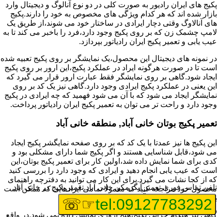
پکیج های ایران رادیور به صورت کلی در دو نوع آنالوگ و دیجیتال وارد
بازار شده اند که هر کدام ویژگی های مخصوص به خود را دارند.پکیج
های آنالاوگ وقتی دچار ایرادی در ساختار خود می شوند،از طریق یک
لامپ چشمک زن که بر روی پکیج وجود دارد،فرد را باخبر می کند تا به
عیب یابی و تعمیر پکیج ایران رادیاتور بپردازد.
در نمونه های دیجیتال این محصول،یک نمایشگر بر روی پکیج تعبیه شده
است تا در صورت هرگونه ایراد در عملکرد پکیج،این ارور بر روی پکیج
ایجاد شود.گاهی بر روی نمایشگر فقط عبارت ارور قرار می گیرد که
این یعنی در عملکرد پکیج ایرادی وجود دارد.گاهی نیز یک کد بر روی
نمایشگر ایجاد می شود که با آن می شود فهمید که چه ایرادی در پکیج
وجود دارد و راحت تر می توان به تعمیر پکیج ایران رادیاتور پرداخت.
تعمیر پکیج بوتان خانی آباد, منطقه خانی آباد
این پکیج ها نیز عمدتا با یک کد که بر روی صفحه نمایگشر پکیج ایجاد
می شود،قابل شناسایی هستند و اگر پکیج شما دارای مشکلی بود و
کدی برای شما نمایش داده شد،اولین کار برای تعمیر پکیج بوتان،این
است که عیب یابی انجام دهید و ایرادی که وجود دارد را بررسی کنید
که از کجا نشات می گیرد.برای این کار می توانید به دفترچه راهنمای
تلفن تماس فوری
تعمیر آبگرمکن خانی آباد,تعمیر پکیج در خانی آباد
محصول خود مراجعه کنید که معمولا تمامی ایرادهایی که ممکن است
برای پکیج پیش بیاید در آن قرار گرفته است.
☞☏
tel:09127783292
گاهی نیز هنگام خرابی پکیج،هیچ اروری نمایش داده نمی شود.در واقع