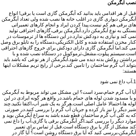
نصب آبگرمکن
قبل از هر اقدامی باید بدانید که آبگرمکن گازی است یا برقی! انواع
آبگرمکن دیواری گازی در اغلب خانه ها نصب شده ولی تعداد آبگرمکن
های برقی هم کم نیست.پیدا کردن ایراد و انجام کارهای تعمیراتی
بستگی به نوع آبگرمکن دارد.آبگرمکن برقی،گازهای احتراقی تولید
نمی کند و نیازی به دودکش ندارد.در این دستگاه ها از ترموستات در
کنار مخزن استفاده شده و کابل الکتریکی،دستگاه را به تابلو برق وصل
می کند.اما آبگرمکن گازی دارای دودکش برای خروج گازهای احتراقی
است.سیستم پیلوت،مشعل،ترموکوبل در دستگاه نصب شده و با
برداشتن روکش بدنه دیده می شود.آبگرمکن از هر نوعی که باشد باید
بتواند آب گرم ساختمان را تامین کند.برخی از رایج تریم مشکلات اینها
هستند:
1.آب داغ نمی شود
آیا آب گرم حمام،سرد است؟ این مشکل می تواند مربوط به آبگرمکن
و یا مسدود شدن لوله های حمام باشد.در واقع هر گونه ایرادی در این
لوله ها،احتمالا عامل اصلی است.هرگز به یک شیر آب،اکتفا نکنید.چند
شیر دیگر را نیز باز کرده و جریان آب گرم را بررسی کنید.در صورتی
که به کلی آب گرم ساختمان قطع شده باشد به سراغ آبگرمکن بوید و
موارد دیگر را بررسی کنید.اگر آبگرمکن برقی یا گازی،آب را داغ نمی
کند مشکل از گاز یا برق دستگاه است.قبل از تماس برای تعمیر
آبگرمکن،بررسی کنید که آیا برق دستگاه روشن است؟ آیا گاز در