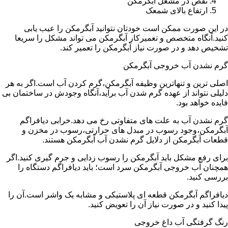
نقص در مشعل آبگرمکن
ارتفاع بالای شمعک
در این صورت ممکن است خودتان نتوانید آبگرمکن را عیب یابی
کنید.آنگاه متخصص و تعمیرکار آبگرمکن می تواند مشکل را سریعا
تشخیص دهد و در صورت نیاز آبگرمکن را تعمیر کند.
گرم نشدن آب خروجی آبگرمکن
اصلی ترین و تنهاترین وظیفه آبگرمکن،گرم کردن آب است.اگر به هر
دلیلی نتواند از عهده گرم شدن آب برآید،آنگاه وجودش در ساختمان بی
فایده خواهد بود.
گرم نشدن آب به علت های متفاوتی رخ می دهد.خرابی دیافراگم
آبگرمکن،وجود رسوب در مبدل های حرارتی،رسوب در مخزن و
قطعات آبگرمکن از دلایل گرم نشدن آب آبگرمکن هستند.
برای رفع مشکل باید آبگرمکن را رسوب زدایی و جرم گیری کنید.اگر
همچنان آب خروجی آبگرمکن سرد است؛ باید دیافراگم دستگاه را
بررسی کنید.
دیافراگم آبگرمکن قطعه ای پلاستیکی و مشابه یک واشر است.آن را
پیدا کنید و در صورت نیاز آن را تعویض کنید.
رنگ گرفتگی آب داغ خروجی