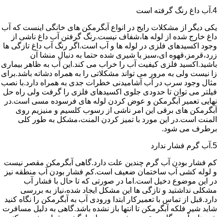
4.آب داغ رنگ گرفته است
یکی دیگر از مشکلات رایج در انواع آبگرمکن های خانگی اینست که آب
داغ خارج شده از لوله ها،شفاف نیست.رنگ گرفتن آب داغ ناشی از
وجود اکسیدهای فلزی در لوله ها و آب است.اگر رنگ آب داغ تازگی ها
زرد،قرمز،قهوه ای،سبز یا شیری شده حتما به دنبال منشا آن
باشید.اکسید فلزی کیفیت آب را خراب می کند.این آب به ظاهر بیماری
زا نیست ولی به مرور می تواند مشکلاتی را به همراه دشاته باشد.برای
مثال وجود سرب در آب آشامیدنی خطرات جدی به همراه دارد.با نصب
فیلتر می توان تا حدودی جلوی اکسیدهای فلزی را گرفت ولی راه حل
نهایی تعمیر آبگرمکن و عوض کردن لوله های فرسوده مسی است.در
آبگرمکن های برقی این امر ناشی از رسوب کلسیم و منیزیم روی
المنت است.در این مورد با تمیز کردن المنت،مشکل به طور کلی
برطرف می شود.
5.آب گرم فشار ندارد
کم فشار بودن آب گرم چندین علت دارد.گاهی آبگرمکن مقصر نیست
و لوله کشی آب ساختمان ضعیف است.کم فشار بودن آب منطقه نیز
در این موضوع دخیل است.اما در صورتی که تا حال با فشار آب
مشکلی نداشتید و تازگی ها این مشکل ایجاد شده،نیاز به بررسی
دارد.قبل از تماس با تعمیرکار ابتدا ورودی آب به آبگرمکن را نگاه کنید
شاید شیر فلکه آبگرمکن تا انتها باز نشده باشد.گاهی به دلیل مسافرت