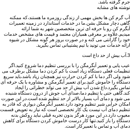
جرم گرفته باشد.
نوشته های مشابه
آب گرم کن ها بخش مهمی از زندگی روزمره ما هستند،که ممکنه
گاهی دچار مشکل بشن.ما در خدمات استاندارد در زمینه تعمیرات
آبگرم کن رو با حرفه ای ترین متخصصین شهر به شما ارائه
میدیم.علاوه بر معرفی همیاران معتمد و قیمت های مشخص خدمات
خود را گارانتی می کنه و در صورت بروز هر گونه مشکل در شیوه
ارائه خدمات می تونید با تیم پشتیبانی تماس بگیرید.
3.آب بیش از حد داغ است
عیب یابی و تعمیر آبگرمگن را با بررسی تنظیم دما شروع کنید.اگر
تنظیمات فعلی دستگاه زیاد است با کم کردن دما مشکل برطرف می
شود ولی اگر دما با کم کردن حرارت نیز همچنان زیاد باشد،باید سریع
دستگاه را خاموش کنید.برای تعمیر آبگرمکن و مشاوره با یک حرفه ای
تماس بگیرد.داغ شدن آب بیش از حد می تواند خطراتی را ایجاد
کند.گاهی حتی با تنظیم دما،صدای آب جوش از درون دستگاه شنیده
می شود و دمای آب بسیار بالاتر از حد تنظیم شده است.در این صورت
امکان خرابی شیر تنظیم وجود دارد.تعمیر آبگرمکن دیواری که قادر به
تنظیم دمای آب نیست یک کار تخصصی است که نیاز به تعویض قسمت
معیوب دارد.در این مورد هرگز بدون تجربه قبلی نباید روکش بدنه
دستگاه را باز کنید.تنها کار درست خاموش کردن دستگاه برای کاهش
دمای آب و تماس با تعمیرکار است.