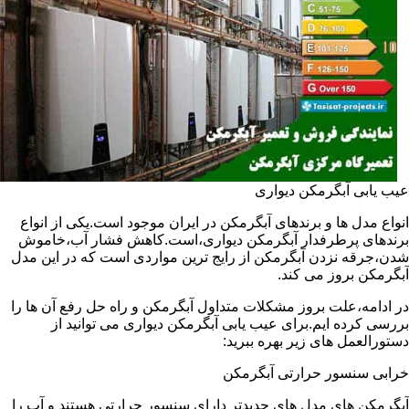
عیب یابی آبگرمکن دیواری
انواع مدل ها و برندهای آبگرمکن در ایران موجود است.یکی از انواع
برندهای پرطرفدار آبگرمکن دیواری،است.کاهش فشار آب،خاموش
شدن،جرقه نزدن آبگرمکن از رایج ترین مواردی است که در این مدل
آبگرمکن بروز می کند.
در ادامه،علت بروز مشکلات متداول آبگرمکن و راه حل رفع آن ها را
بررسی کرده ایم.برای عیب یابی آبگرمکن دیواری می توانید از
دستورالعمل های زیر بهره ببرید:
خرابی سنسور حرارتی آبگرمکن
آبگرمکن های مدل های جدیدتر دارای سنسور حرارتی هستند و آب را