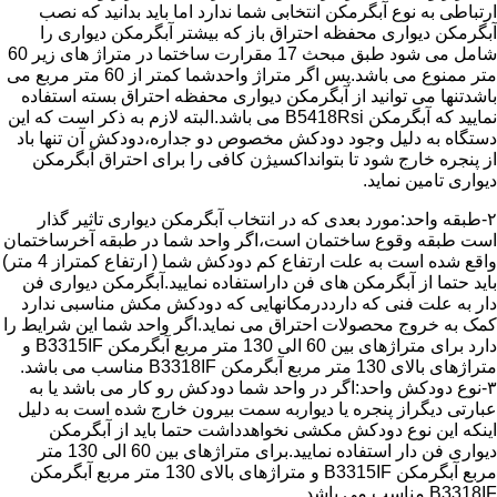
ارتباطی به نوع آبگرمکن انتخابی شما ندارد اما باید بدانید که نصب
آبگرمکن دیواری محفظه احتراق باز که بیشتر آبگرمکن دیواری را
شامل می شود طبق مبحث 17 مقرارت ساختما در متراژ های زیر 60
متر ممنوع می باشد.پس اگر متراژ واحدشما کمتر از 60 متر مربع می
باشدتنها می توانید از آبگرمکن دیواری محفظه احتراق بسته استفاده
نمایید که آبگرمکن B5418Rsi می باشد.البته لازم به ذکر است که این
دستگاه به دلیل وجود دودکش مخصوص دو جداره،دودکش آن تنها باد
از پنجره خارج شود تا بتوانداکسیژن کافی را برای احتراق آبگرمکن
دیواری تامین نماید.
۲-طبقه واحد:مورد بعدی که در انتخاب آبگرمکن دیواری تاثیر گذار
است طبقه وقوع ساختمان است،اگر واحد شما در طبقه آخرساختمان
واقع شده است به علت ارتفاع کم دودکش شما ( ارتفاع کمتراز 4 متر)
باید حتما از آبگرمکن های فن داراستفاده نمایید.آبگرمکن دیواری فن
دار به علت فنی که دارددرمکانهایی که دودکش مکش مناسبی ندارد
کمک به خروج محصولات احتراق می نماید.اگر واحد شما این شرایط را
دارد برای متراژهای بین 60 الی 130 متر مربع آبگرمکن B3315IF و
متراژهای بالای 130 متر مربع آبگرمکن B3318IF مناسب می باشد.
۳-نوع دودکش واحد:اگر در واحد شما دودکش رو کار می باشد یا به
عبارتی دیگراز پنجره یا دیواربه سمت بیرون خارج شده است به دلیل
اینکه این نوع دودکش مکشی نخواهدداشت حتما باید از آبگرمکن
دیواری فن دار استفاده نمایید.برای متراژهای بین 60 الی 130 متر
مربع آبگرمکن B3315IF و متراژهای بالای 130 متر مربع آبگرمکن
B3318IF مناسب می باشد.