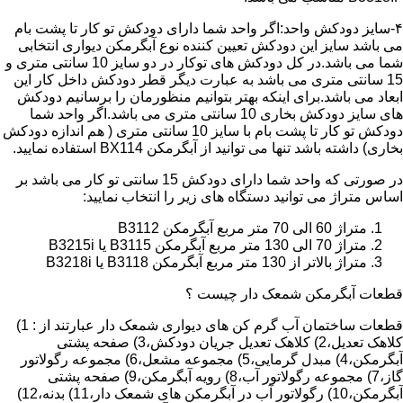
۴-سایز دودکش واحد:اگر واحد شما دارای دودکش تو کار تا پشت بام
می باشد سایز این دودکش تعیین کننده نوع آبگرمکن دیواری انتخابی
شما می باشد.در کل دودکش های توکار در دو سایز 10 سانتی متری و
15 سانتی متری می باشد به عبارت دیگر قطر دودکش داخل کار این
ابعاد می باشد.برای اینکه بهتر بتوانیم منظورمان را برسانیم دودکش
های سایز دودکش بخاری 10 سانتی متری می باشد.اگر واحد شما
دودکش تو کار تا پشت بام با سایز 10 سانتی متری ( هم اندازه دودکش
بخاری) داشته باشد تنها می توانید از آبگرمکن BX114 استفاده نمایید.
در صورتی که واحد شما دارای دودکش 15 سانتی تو کار می باشد بر
اساس متراژ می توانید دستگاه های زیر را انتخاب نمایید:
متراژ 60 الی 70 متر مربع آبگرمکن B3112
متراژ 70 الی 130 متر مربع آبگرمکن B3115 یا B3215i
متراژ بالاتر از 130 متر مربع آبگرمکن B3118 یا B3218i
قطعات آبگرمکن شمعک دار چیست ؟
قطعات ساختمان آب گرم کن های دیواری شمعک دار عبارتند از : 1)
کلاهک تعدیل،2) کلاهک تعدیل جریان دودکش،3) صفحه پشتی
آبگرمکن،4) مبدل گرمایی،5) مجموعه مشعل،6) مجموعه رگولاتور
گاز،7) مجموعه رگولاتور آب،8) رویه آبگرمکن،9) صفحه پشتی
آبگرمکن،10) رگولاتور آب در آبگرمکن های شمعک دار،11) بدنه،12)