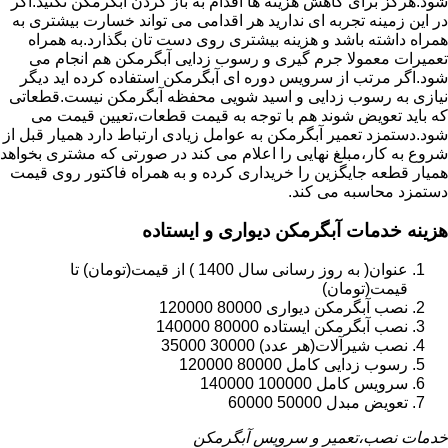
شود.هرگز برای کاهش هزینه ها اقدام به باز کردن آبگرمکن نکنید.اگر
در این زمینه تجربه ای ندارید هر اقدامی می تواند خسارت بیشتری به
همراه داشته باشد و هزینه بیشتری روی دست تان بگذارد.به همراه
تعمیرات معمولا جرم گیری و رسوب زدایی آبگرمکن هم انجام می
شود.اگر مرتب از سرویس دوره ای آبگرمکن استفاده کرده اید دیگر
نیازی به رسوب زدایی و اسید شویی محفظه آبگرمکن نیست.قطعاتی
که باید تعویض شوند هم با توجه به قیمت قطعات،تعیین قیمت می
شود.دستمزد تعمیر آبگرمکن به عوامل زیادی ارتباط دارد همیار قبل از
شروع به کار،مبلغ نهایی را اعلام می کند در صورتی که مشتری بخواهد
همیار قطعه جایگزین را خریداری کرده و به همراه فاکتور روی قیمت
دستمزد محاسبه می کند.
هزینه خدمات آبگرمکن دیواری و ایستاده
عنوان( به روز رسانی سال 1400 ) از قیمت(تومان) تا
قیمت(تومان)
نصب آبگرمکن دیواری 80000 120000
نصب آبگرمکن ایستاده 80000 140000
نصب شیرآلات(هر عدد) 30000 35000
رسوب زدایی کامل 80000 120000
سرویس کامل 100000 140000
تعویض مبدل 50000 60000
خدمات نصب،تعمیر و سرویس آبگرمکن