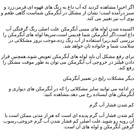
اگر اخیرا مشاهده کردید که آب داغ به رنگ های قهوه ای،قرمز،زرد و
سبز درآمده است؛ نشان از مشکل در آبگرمکن شماست.گاهی طعم و
بوی آب نیز تغییر می کند.
اکسیده شدن لوله های مسی آبگرمکن علت اصلی رنگ گرفتگی آب
داغ است.اگر آبگرمکن شما قدیمی است،سریعا لوله های آبگرمکن را
بررسی کنید.زیرا استفاده از آب زنگ زده،موجب بروز مشکلاتی در
سلامت شما و خانواده تان خواهد شد.
برای رفع مشکل آن باید لوله های آبگرمکن تعویض شوند.همچنین قرار
دادن فیلتر در خروجی آب آبگرمکن می توان به طور موقت مشکل را
رفع کند.
دیگر مشکلات رایج در تعمیر آبگرمکن
در ادامه می توانید سایر مشکلاتی را که در آبگرمکن های دیواری و
آبگرمکن های ایستاده رخ می دهد،مشاهده کنید:
کم شدن فشار آب گرم
کم شدن فشار آب گرم پدیده ای است که هر از مدتی ممکن است با
آن روبه رو شوید.علت اصلی کم فشار شدن آب گرم خروجی،رسوب
گرفتن آبگرمکن و لوله های آن است.