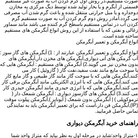
صورت مستقیم،در روش اول گرم کردن آب به صورت غیر مستقیم
قسمتی از آبگرم و یا بخار تولید شده توسط دیگ مرکزی به مخازن
دوجداره و یا مبل حرارتی منتقل شده و باعث گرم شدن آب مصرفی
می گردد.امادر روش دوم گرم کردن آب به صورت مستقیم گرم
کردن آب در تماس مستقیم باسطح گرم کننده می باشد مانند سماور
زغالی و نفتی که با استفاده از این روش انواع آبگرمکن های مستقیم
ساخته شده است.
انواع آبگرمکن و تعمیر آبگرمکن
انواع آبگرمکن و تعمیر آبگرمکن عبارتند از : 1) آبگرمکن های گاز سوز :
آب گرمکن های آنی دیواری,آبگرمکن های مخزن دار,آبگرمکن های
بدون مخزن نیز می گویند.2) آبگرمکن های مستقیم : آبگرمکن هایی که
با سوخت مایع مانند نفت سفید،نفت گاز ( گازوئیل ) کار می
کنند,آبگرمکن هایی که با سوخت گاز مانند گاز طبیعی و گاز مایع کار
می کنند,آبگرمکن هایی که با انرژی الکتریکی مانند آبگرمکن برقی کار
می کنند,آبگرمکن هایی که با انرژی حیدری مانند آبگرمکن حیدری کار
می کنند.3) آبگرمکن های گازسوز دیواری : آبگرمکن شمعک دار (
ترموکوپلی ) | آبگرمکن بدون شمعک ( آیونایز ),آبگرمکن پیلوت موقت
(IP),آبگرمکن فن دار،است که برای تعمیر آبگرمکن باید به نمایندگی
تماس حاصل فرمایید.
راهنمای خرید آبگرمکن دیواری
۱-متراژ واحد:شاید در مرحله اول به نظر بیاید که متراژ واحد شما