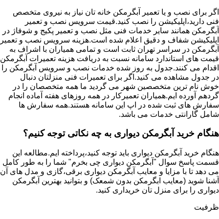
اگر برای نصب و یا تعمیر آبگرمکن خانه تان نیاز به نیروی متخصص
فنی دارید،اپلیکیشن را نصب کنید.قیمت سرویس نصب و تعمیر
آبگرمکن همانند سایر خدمات فنی مثل نصب و تعمیر پکیج و شوفاژ در
اپلیکیشن شفاف و دقیق اعلام شده است.هزینه سرویس نصب و تعمیر
آبگرمکن در سراسر تهران ثابت است و تمامی همیاران با اشراف به
قیمت های استاندارد سامانه نسبت به دریافت هزینه تعمیرات آبگرمکن
اقدام می کنند.جدول به روز شده خدمات نصب و سرویس آبگرمکن را
در جدول مشاهده می کنید.اگر برای تعمیرات فنی منزلتان دنبال
خوش نام ترین متخصصین شهر می گردید ما همه متخصصان را در
گردهم آورده ایم.همیاران تعمیرکار در همه روزهای هفته آماده انجام
سفارش های ثبت شده در اپ این سامانه هستند.همه سفارش ها
شامل گارانتی خدمات می باشد.
هنگام خرید آبگرمکن دیواری به چه نکاتی توجه کنیم؟
هنگام خرید آبگرمکن دیواری باید توجه کنید،پرداخته ایم.مطالعه این
قسمت پاسخ سوال "آبگرمکن دیواری چی بخرم" شما را به طور کامل
می دهد تا با مزایا و معایب آبگرمکن دیواری برقی،گازی و مدل های آن
آشنا شوید (معایب ابگرمکن بدون شمعک) و بتوانید بهترین آبگرمکن
دیواری را برای منزل تان خریداری کنید.
ظرفیت