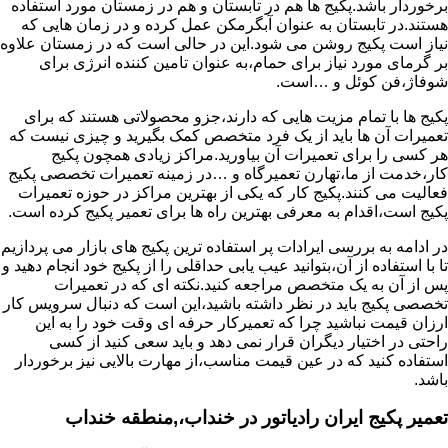
برخوردار باشد.پکیج ها هم در تابستان و هم در زمستان مورد استفاده
هستند.در تابستان به عنوان آبگرمکن عمل کرده و در زمان هایی که
نیاز است پکیج روشن می شود.این در حالی است که در زمستان علاوه
بر گرمای مورد نیاز برای حمام،به عنوان تامین کننده انرژی برای
شوفاژ،فن کوئل و …است.
پکیج ها با تمام مزیت هایی که دارند،جزو محصولاتی هستند که برای
تعمیرات آن ها باید از یک فرد متخصص کمک بگیرید و چیزی نیست که
هر کسی را برای تعمیرات آن بیاورید.مراکز زیادی همچون پکیج
کار،خدمت از ما،تهارن تعمیرگاه و …در زمینه تعمیرات تخصصی پکیج
فعالیت می کنند.پکیج کار که یکی از بهترین مراکز در حوزه تعمیرات
پکیج است،اقدام به معرفی بهترین راه ها برای تعمیر پکیج کرده است.
در ادامه به بررسی ایرادات پر استفاده ترین پکیج های بازار می پردازیم
تا با استفاده از آن،بتوانید عیب یابی حداقلی را از پکیج خود انجام دهید و
پس از آن به یک متخصص مراجعه کنید.نکته ای که در تعمیرات
تخصصی پکیج باید در نظر داشته باشید،این است که دنبال سرویس کار
ارزان قیمت نباشید چرا که تعمیرکار حرفه ای وقت خود را به این
راحتی در اختیار دیگران قرار نمی دهد و باید سعی کنید از کسی
استفاده کنید که در عین قیمت مناسب،از مهارت بالایی نیز برخوردار
باشد.
تعمیر پکیج ایران رادیاتور در خنداب،,منطقه خنداب