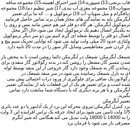
قاب برنجی،13) شیپوره،14) شیر احتراق آهسته،15) مجموعه ساقه
سوپاپ،16) مجموعه مغزی آب بندی،17) شیر تنظیم دما،18) مجموعه
دیافگرام و میل سوپاپ آب 19) ترموکوپل و … که ما برای تعمیر
آبگرمکن باید به نمایندگی های مجاز همان برند تماس حاصل فرمایید.
ترموکوپل آبگرمکن: هر گاه دو فلز غیر هم جنس مانند مس و روی را
به یکدیگر اتصال دهیم یک ترموکوپل ایجاد می شود.حال اگر محل
اتصال دو فلز را توسط شعله ای گرم کنیم بین دو سر دیگر ترموکوپل
ولتاژی حدود 20 میلی ولت تولید می شود که توانایی تحریک سیم پیچ و
باز کردن شیر مغناطیسی وسایل گاز سوز را در مدت 20 ثانیه دارد.
شمعک آبگرمکن: شمعک در آبگرمکن دائما روشن است تا به محض باز
شدن مسیر گاز،مشعل را روشن کند.در بدنه رگولاتور گاز منفذی برای
رساندن گاز به شمعک وجود دارد گاز خروجی از این منفذ توسط لوله
ای به نازل شمعک رسانیده می شود.در سر منفذ شمعک در
رگولاتور،یک صافی برای جلوگیری از ورود ذرات احتمالی پیش بینی
شده است.و برای تعمیر هر یک از این قطعات باید از نمایندگی تعمیر
آبگرمکن و یا هر برند دیگری که با دستگاه شما متابقت دارد تماس
بگیرید.
تعمیر آبگرمکن
برد کنترل آبگرمکن:نیروی محرکه این برد از یک آدابتور یا دو عدد باتری
1/5 ولت تامین می شود.برای ایجاد جرقه یک تراس افزاینده این 3 ولت
را به 14000 تا 18000 ولت تبدیل می کند.هنگامی که شیر آبگرم
مصرفی باز می شود با فرمان برد