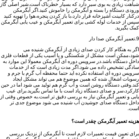
شباهت زیادی به بوی سیر دارد که بسیار خطرناک است.شیر اصلی گاز
ورودی دستگاه را بسته و آبگرمکن را خاموش کنید.اگر آبگرمکن
درکنار کابینت آشپزخانه قرار دارد،با باز کردن پنجره،هوا را تهویه کنید
سپس از خدمات لوله کشی برای تعمیر آبگرمکن و عیب یابی آبگرمکن
کمک بگیرید.
9.تعمیر آبگرمکن صدا دار
اگر به هنگام کار کردن صدای زیادی از آبگرمکن شنیده می
شود،ممکن است مشکل از شکستگی و یا آسیب یکی از قطعات فلزی
داخل دستگاه باشد.در سرویس دوره ای آبگرمکن معمولا این موارد به
سادگی تشخیص داده می شود.اگر مدت زیادی است که از خدمات
سرویس دوره ای استفاده نکرده اید حتما محفظه آب گرم با جرم و
رسوبات اشغال شده که همین موضوع هم می تواند مشکل ایجاد
کند.وقتی دستگاه روشن است و آب گرم هم تولید می شود اما در حین
کارکرد،سر و صدای دستگاه زیاد است با ما تماس بگیرید.برای عیب
یابی و تعمیر آبگرمکن نیاز به بررسی دقیق تر است.به خصوص وقتی از
داخل دستگاه صدای جوشیدن آب شنیده می شود موضوع جدی تر
است.
هزینه تعمیر آبگرمکن چقدر است؟
برای تعیین قیمت تعمیرات لازم است تا آبگرمکن از نزدیک بررسی