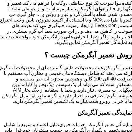
کننده هوا سوخت یک نوع حفاظتی دوگانه را فراهم می کند،تعمیر و
نگهداری فیلتر هوای آبگرمکن بسیار مهم است و از عواملی مانند :
مسدود شدن شعله با آستر،گرد و غبار و روغن و … جلو گیری می
کندو با طراحی NOX و با استفاده از اکسید نیتروژن پایین و ثبت اختراع
سیستم EverKleen از ایجاد رسوب جلوگیری می کند،هزینه های
سوخت را کاهش می دهد،و در این صورت شما آب گرم بیشتری در
اختیار دارید و اگر شما با خرابی هایی در آبگرمکن خود مواجه شدید باید
به نمایندگی تعمیر آبگرمکن تماس بگیرید.
روش تعمیر آبگرمکن چیست ؟
تعمیر آبگرمکن همه محصولات طیف گسترده ای از محصولات آب گرم
ارائه می دهند که شامل دیستگاه های قدیمی و مخازن آب مستقیم با
ظرفیت 40 الی 100 گالن و همچنین مخازن آب غیر مستقیم و
مستقیم است که می تواند،از یک سیستم دیگ بخار با کارآمدترین
دیگهای آب مصرفی نیاز دارید و شما با استفاده از دیگ بخار AIM
همیشه آبگرم مصرفی در اختیار دارید و اگر شما در این مول آبگرمکن
ها با خرابی روبرو شدید،نیاز به یک تکنسین تعمیر آبگرمکن دارید.
نمایندگی تعمیر آبگرمکن
نمایندگی تعمیر آبگرمکن خدمات فوری،قابل اعتماد و سریع را شامل
تعویض،تعمیر و نگهداری آبگرمکن در خدمت مشتریان خود قرار داده