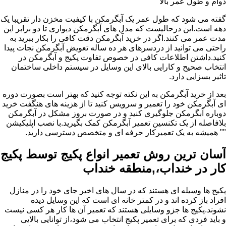
دوام و طول عمر بالا
گفته می شود که طول عمر یک آبگرمکن با کیفیت مخزن دار تقریبا یک
دهه است.این درحالیست که مدل های آبگرمکن دیواری تا دو برابر این
مدت عمر می کنند.اگر در خرید آبگرمکن دقت کافی را بکار ببرید به
راحتی می توانید از دردسرهای هر ده ساله تعویض آبگرمکن نجات پیدا
کنید.داشتن اطلاعات کافی در خصوص تفاوت پکیج و آبگرمکن در
انتخاب صحیح و کارایی بالای این وسایل در سیستم داخلی ساختمان
تاثیر بسزایی دارد.
بعد از خرید آبگرمکن به این نکته توجه کنید که بهتر است بصورت دوره
ای آبگرمکن خود را تعمیر و سرویس کنید تا از هزینه های هنگفت خرید
دوباره آبگرمکن جلوگیری کنید و در صورت بروز مشکل در آبگرمکن
بلافاصله از یک تکنسین تعمیر آبگرمکن کمک بگیرید.با نصب اپلیکیشن
"" همیشه به یک تعمیرکار حرفه ای و متخصص دسترسی دارید.
آسان ترین روش تعمیر انواع پکیج توسط پکیج
کار در خنداب،,منطقه خنداب
پکیج ها وسیله ای هستند که در سال های اخیر جای خود را در منازل
افراد باز کرده اند و در کمتر خانه ای است که این وسایل دیده
نشوند.پکیج ها جزو وسایلی هستند که تعمیر آن ها کار هر کسی نیست
و باید فردی که برای تعمیر پکیج انتخاب می شود،از توانایی بالایی