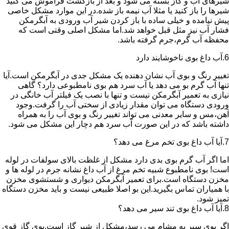
شیرهای آب و گاز بسته می شود و بعد از بازگشت فراموش می کنید
شیرها را باز کنید یا مثلا آب نیمه باز شده.در این موارد مشکل خاصی
پیش نیامده و خیلی ساده با باز کردن شیر آب ورودی به آبگرمکن
فشار آب نیز مثل قبل خواهد شد.اما مشکل اصلی وقتی است که
محفظه آب گرم،جرم گرفته باشد.
6.آب داغ بوی ناخوشایند دارد
تغییر رنگ و بوی آب نشان دهنده یک مشکل جدی در آبگرمکن است.آیا
تنها آب گرم بو می دهد یا آب سرد هم بوی نامطبوعی دارد؟ گاهی
نیازی به تعمیر آبگرمکن نیست و تنها با نصب یک فیلتر آب خانگی در
ورودی دستگاه می توان مقدار زیادی از سختی آب را گرفت.وجود
آهن،مس و سایر معدنی می تواند تغییر رنگ و بوی آب را به همراه
داشته باشد که در این صورت آب سرد هم دچار این مشکل می شود.
7.آیا آب داغ بوی تخم مرغ می دهد؟
اما اگر آب گرم بوی بدی دارد مشکل از غلظت بالای سولفات در لوله
است! بوی نامطبوع شبیه تخم مرغ از آب داغ نشانه جرم در لوله ها و
مخزن دستگاه است.برای تعمیر آبگرمکن دیواری و شستشوی مخزن
با همیاران تماس بگیرید.این بو اصلا طبیعی نیست و باید مخزن دستگاه
تمیز شود.
8.آیا آب داغ بوی تند سیر می دهد؟
اگر بوی سیر به مشام می رسد،مشکل از شیر گاز است.بوی گاز قوی