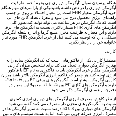
هنگام پرسیدن سوال "آبگرمکن دیواری چی بخرم" حتما ظرفیت
آبگرمکن دیواری را در ذهن داشته باشید.یکی از پارامترهای مهم هنگام
خرید آبگرمکن،معیار FHR است.این معیار احتمالا بر روی بر چسب
راهنمای انرژی محصول درج می شود و معرف تعداد گالن های آبی
است که یک آبگرمکن در هر ساعت می تواند تولید کند.بطور کلی
آبگرمکن های گازی FHR بسیار بالاتری نسبت به آبگرمکن های برقی
دارند و این معیار به ظرفیت مخزن،منبع گرما و اندازه شعله آبگرمکن
بستگی دارد که توصیه می کنیم قبل از خرید آبگرمکن FHR مورد نیاز
خانواده خود را در نظر بگیرید.
کارایی
مطمئنا کارایی یکی از فاکتورهایی است که یک آبگرمکن ساده را به
بهترین آبگرمکن دیواری تبدیل می کند.برای تشخیص میزان کارایی
آبگرمکن هنگام خرید آبگرمکن باید به فاکتوری به نام EF یا فاکتور
انرژی توجه کنید.هر چقدر که فاکتور انرژی آبگرمکن بالاتر باشد میزان
کارایی آبگرمکن بیشتر است.آبگرمکن های برقی EF بین ۰/۷ تا ۰/۹۵
دارند و آبگرمکن های گازی EF بین ۰/۵ تا ۰/۶.معمولا این معیار در
دفترچه راهنمای آبگرمکن ذکر می شود.
از نظر کاهش مصرف انرژی آبگرمکن های دیواری انرژی کمتری
نسبت به آبگرمکن های مخزن دار مصرف می کنند.گفته می شود
آبگرمکن های دیواری بین 8 تا 50 درصد نسبت به سایر آبگرمکن ها در
مصرف انرژی صرفه جویی می کنند; اما به نسبت سیستم های تامین