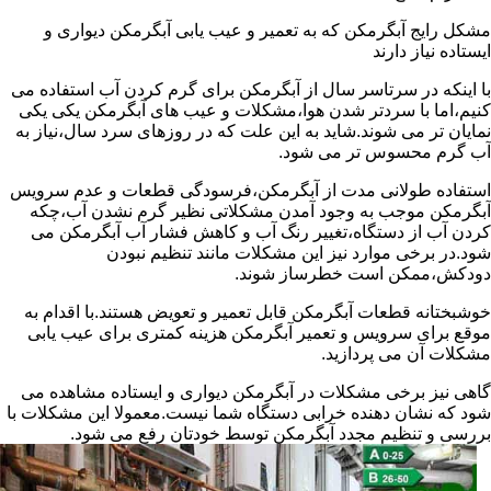
مشکل رایج آبگرمکن که به تعمیر و عیب یابی آبگرمکن دیواری و
ایستاده نیاز دارند
با اینکه در سرتاسر سال از آبگرمکن برای گرم کردن آب استفاده می
کنیم،اما با سردتر شدن هوا،مشکلات و عیب های آبگرمکن یکی یکی
نمایان تر می شوند.شاید به این علت که در روزهای سرد سال،نیاز به
آب گرم محسوس تر می شود.
استفاده طولانی مدت از آبگرمکن،فرسودگی قطعات و عدم سرویس
آبگرمکن موجب به وجود آمدن مشکلاتی نظیر گرم نشدن آب،چکه
کردن آب از دستگاه،تغییر رنگ آب و کاهش فشار آب آبگرمکن می
شود.در برخی موارد نیز این مشکلات مانند تنظیم نبودن
دودکش،ممکن است خطرساز شوند.
خوشبختانه قطعات آبگرمکن قابل تعمیر و تعویض هستند.با اقدام به
موقع برای سرویس و تعمیر آبگرمکن هزینه کمتری برای عیب یابی
مشکلات آن می پردازید.
گاهی نیز برخی مشکلات در آبگرمکن دیواری و ایستاده مشاهده می
شود که نشان دهنده خرابی دستگاه شما نیست.معمولا این مشکلات با
بررسی و تنظیم مجدد آبگرمکن توسط خودتان رفع می شود.