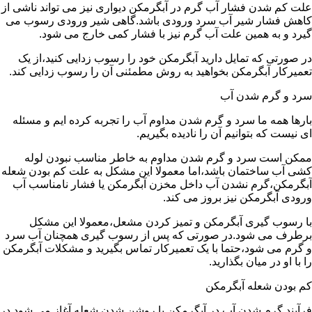
علت کم شدن فشار آب گرم در آبگرمکن دیواری نیز می تواند ناشی از
کاهش فشار شیر آب سرد ورودی باشد.گاهی شیر ورودی رسوب می
گیرد و به همین علت آب گرم نیز با فشار کمی خارج می شود.
در صورتی که تمایل دارید آبگرمکن خود را رسوب زدایی کنید،از یک
تعمیرکار آبگرمکن بخواهید به روش مطمئنی آن را رسوب زدایی کند.
سرد و گرم شدن آب
بارها همه ما سرد و گرم شدن مداوم آب را تجربه کرده ایم و مسئله
ای نیست که بتوانیم آن را نادیده بگیریم.
ممکن است سرد و گرم شدن مداوم به خاطر مناسب نبودن لوله
کشی آب ساختمان باشد،اما معمولا این مشکل به علت کم بودن شعله
آبگرمکن،گرم نشدن آب داخل مخزن آبگرمکن یا فشار نامناسب آب
ورودی آبگرمکن نیز بروز می کند.
با رسوب گیری آبگرمکن و تمیز کردن مشعل،معمولا این مشکل
برطرف می شود.در صورتی که پس از رسوب گیری همچنان آب سرد
و گرم می شود،حتما با یک تعمیرکار تماس بگیرید و مشکلات آبگرمکن
را با او در میان بگذارید.
کم بودن شعله آبگرمکن
فرآیند گرم شدن آب در آبگرمکن با روشن شدن شعله آغاز می شود.در