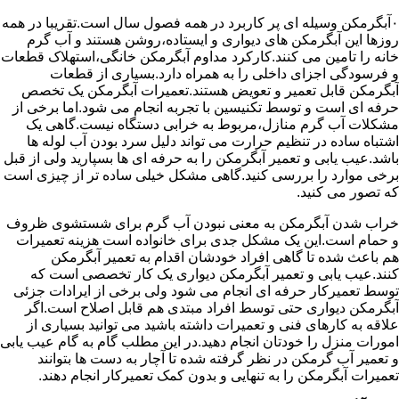
۰آبگرمکن وسیله ای پر کاربرد در همه فصول سال است.تقریبا در همه
روزها این آبگرمکن های دیواری و ایستاده،روشن هستند و آب گرم
خانه را تامین می کنند.کارکرد مداوم آبگرمکن خانگی،استهلاک قطعات
و فرسودگی اجزای داخلی را به همراه دارد.بسیاری از قطعات
آبگرمکن قابل تعمیر و تعویض هستند.تعمیرات آبگرمکن یک تخصص
حرفه ای است و توسط تکنیسین با تجربه انجام می شود.اما برخی از
مشکلات آب گرم منازل،مربوط به خرابی دستگاه نیست.گاهی یک
اشتباه ساده در تنظیم حرارت می تواند دلیل سرد بودن آب لوله ها
باشد.عیب یابی و تعمیر آبگرمکن را به حرفه ای ها بسپارید ولی از قبل
برخی موارد را بررسی کنید.گاهی مشکل خیلی ساده تر از چیزی است
که تصور می کنید.
خراب شدن آبگرمکن به معنی نبودن آب گرم برای شستشوی ظروف
و حمام است.این یک مشکل جدی برای خانواده است هزینه تعمیرات
هم باعث شده تا گاهی افراد خودشان اقدام به تعمیر آبگرمکن
کنند.عیب یابی و تعمیر آبگرمکن دیواری یک کار تخصصی است که
توسط تعمیرکار حرفه ای انجام می شود ولی برخی از ایرادات جزئی
آبگرمکن دیواری حتی توسط افراد مبتدی هم قابل اصلاح است.اگر
علاقه به کارهای فنی و تعمیرات داشته باشید می توانید بسیاری از
امورات منزل را خودتان انجام دهید.در این مطلب گام به گام عیب یابی
و تعمیر آب گرمکن در نظر گرفته شده تا آچار به دست ها بتوانند
تعمیرات آبگرمکن را به تنهایی و بدون کمک تعمیرکار انجام دهند.