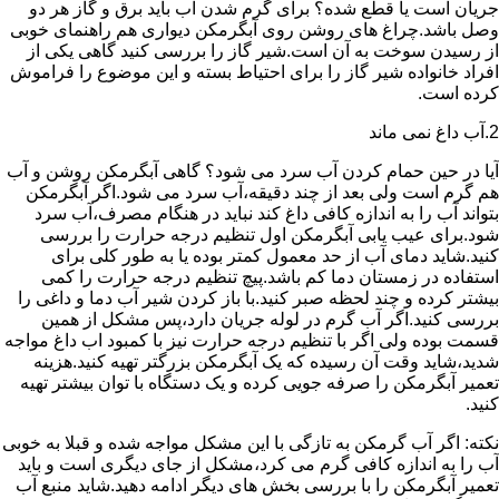
جریان است یا قطع شده؟ برای گرم شدن آب باید برق و گاز هر دو
وصل باشد.چراغ های روشن روی آبگرمکن دیواری هم راهنمای خوبی
از رسیدن سوخت به آن است.شیر گاز را بررسی کنید گاهی یکی از
افراد خانواده شیر گاز را برای احتیاط بسته و این موضوع را فراموش
کرده است.
2.آب داغ نمی ماند
آیا در حین حمام کردن آب سرد می شود؟ گاهی آبگرمکن روشن و آب
هم گرم است ولی بعد از چند دقیقه،آب سرد می شود.اگر آبگرمکن
بتواند آب را به اندازه کافی داغ کند نباید در هنگام مصرف،آب سرد
شود.برای عیب یابی آبگرمکن اول تنظیم درجه حرارت را بررسی
کنید.شاید دمای آب از حد معمول کمتر بوده یا به طور کلی برای
استفاده در زمستان دما کم باشد.پیچ تنظیم درجه حرارت را کمی
بیشتر کرده و چند لحظه صبر کنید.با باز کردن شیر آب دما و داغی را
بررسی کنید.اگر آب گرم در لوله جریان دارد،پس مشکل از همین
قسمت بوده ولی اگر با تنظیم درجه حرارت نیز با کمبود اب داغ مواجه
شدید،شاید وقت آن رسیده که یک آبگرمکن بزرگتر تهیه کنید.هزینه
تعمیر آبگرمکن را صرفه جویی کرده و یک دستگاه با توان بیشتر تهیه
کنید.
نکته: اگر آب گرمکن به تازگی با این مشکل مواجه شده و قبلا به خوبی
آب را به اندازه کافی گرم می کرد،مشکل از جای دیگری است و باید
تعمیر آبگرمکن را با بررسی بخش های دیگر ادامه دهید.شاید منبع آب