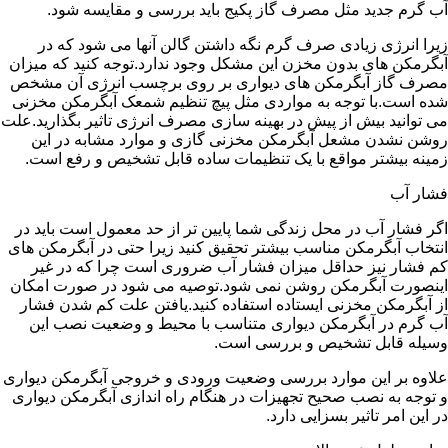
آب گرم جدید مثل مصرف گاز پکیج باید بررسی و مقایسه شود.
زیرا انرژی زیادی صرف گرم نگه داشتن گالن آنها می شود که در
آبگرمکن های بدون مخزن این مشکل وجود ندارد.توجه کنید که میزان
مصرف گاز آبگرمکن های دیواری بر روی برچسب انرژی آن مشخص
شده است.با توجه به مواردی مثل پیچ تنظیم شمعک آبگرمکن مخزنی
می توانید بیش از پیش در بهینه سازی مصرف انرژی تاثیر بگذارید.علت
روشن نشدن مشعل آبگرمکن مخزنی گازی و موارد مشابه در این
زمینه بیشتر مواقع با یک تنظیمات ساده قابل تشخیص و رفع است.
فشار آب
اگر فشار آب در محل زندگی شما پایین تر از حد معمول است باید در
انتخاب آبگرمکن مناسب بیشتر تحقیق کنید زیرا حتی در آبگرمکن های
کم فشار نیز حداقل میزان فشار آب ضروری است چرا که در غیر
اینصورت آبگرمکن روشن نمی شود.توصیه می شود در صورت امکان
از آبگرمکن مخزنی ایستاده استفاده کنید.یافتن علت کم شدن فشار
آب گرم در آبگرمکن دیواری متناسب با محیط و وضعیت نصب این
وسیله قابل تشخیص و بررسی است.
علاوه بر این موارد بررسی وضعیت ورودی و خروجی آبگرمکن دیواری
و توجه به نصب صحیح تجهیزات در هنگام راه اندازی آبگرمکن دیواری
در این امر تاثیر بسزایی دارد.