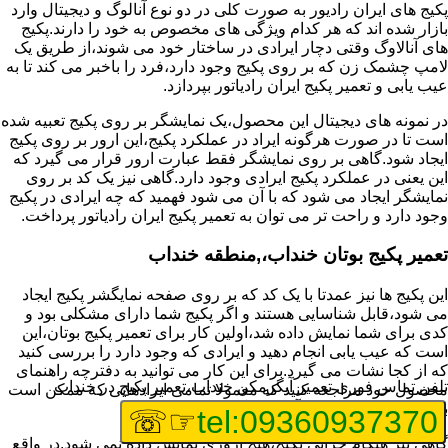
پکیج های ایران رادیور به صورت کلی در دو نوع آنالوگ و دیجیتال وارد
بازار شده اند که هر کدام ویژگی های مخصوص به خود را دارند.پکیج
های آنالاوگ وقتی دچار ایرادی در ساختار خود می شوند،از طریق یک
لامپ چشمک زن که بر روی پکیج وجود دارد،فرد را باخبر می کند تا به
عیب یابی و تعمیر پکیج ایران رادیاتور بپردازد.
در نمونه های دیجیتال این محصول،یک نمایشگر بر روی پکیج تعبیه شده
است تا در صورت هرگونه ایراد در عملکرد پکیج،این ارور بر روی پکیج
ایجاد شود.گاهی بر روی نمایشگر فقط عبارت ارور قرار می گیرد که
این یعنی در عملکرد پکیج ایرادی وجود دارد.گاهی نیز یک کد بر روی
نمایشگر ایجاد می شود که با آن می شود فهمید که چه ایرادی در پکیج
وجود دارد و راحت تر می توان به تعمیر پکیج ایران رادیاتور پرداخت.
تعمیر پکیج بوتان خنداب،,منطقه خنداب
این پکیج ها نیز عمدتا با یک کد که بر روی صفحه نمایگشر پکیج ایجاد
می شود،قابل شناسایی هستند و اگر پکیج شما دارای مشکلی بود و
کدی برای شما نمایش داده شد،اولین کار برای تعمیر پکیج بوتان،این
است که عیب یابی انجام دهید و ایرادی که وجود دارد را بررسی کنید
که از کجا نشات می گیرد.برای این کار می توانید به دفترچه راهنمای
تلفن تماس فوری
تعمیر آبگرمکن خنداب،تعمیر پکیج در خنداب
محصول خود مراجعه کنید که معمولا تمامی ایرادهایی که ممکن است
برای پکیج پیش بیاید در آن قرار گرفته است.
☞☏
tel:09360937370
گاهی نیز هنگام خرابی پکیج،هیچ اروری نمایش داده نمی شود.در واقع