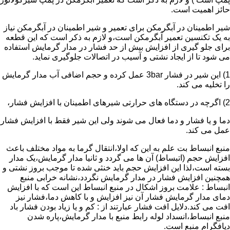
حائز اهمیت است.
شیر اطمینان در آبگرمکن برای تعمیر و شیر اطمینان در آبگرمکن نیاز
به یک تکنسین تعمیر آبگرمکن است،و لازم به ذکر است که این قطعه
برای جلو گیری از افزایش بیش از حد فشار در مدار گرمایش استفاده
می شود تا از ایجاد نشتی و آسیب در اتصالات جلوگیری نماید.
1) این شیر در فشار 3bar عمل کرده و حجم اضافی آب مدار گرمایش
را تخلیه می کند.
2) اگرچه در دستگاه های حرارتی شیرهای اطمینان با افزایش فشار،
دما و یا فشار و دما فعال می شوند ولی این شیر فقط با افزایش فشار
عمل می کند.
منبع انبساط بت علم به این که اولا،انتقال گرما به مواد مختلف باعث
افزایش حجم (اتبساط) آن ها می گردد و ثانیا مدار گرمایش،یک مدار
بسته است،لذا این افزایش حجم باید خنثی شده تا موجب بروز نشتی و
همچنین افزایش فشار در مدار گرمایش نگردد،نشانه خرابی منبع
انبساط : علامت بروز اشکال در منبع انبساط این است که با افزایش
دمای مدار گرمایش فشار آن نیز افزایش و با کاهش دما،فشار نیز
افت می کند.دلایل افت فشار عبارتند از : کم و یا زیاد بودن فشار باد
منبع انبساط،انسداد لوله رابط منبع با مدار گرمایش،پاره شدن
دیافگرام منبع است.