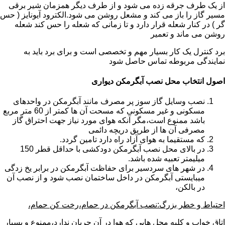
از یک طرف جرقه زده می شود و از طرف دیگر همزمان شیر برقی
مسیر گاز را باز می کند و مشعل روشن می شود.الکترود آیونایز ( حس
گر ) در کنار شعله قرار دارد و تا زمانی که شعله را حس کند شعله
روشن می ماند و تعمیر
برد کنترل یک کار بسیار مهم و تخصصی است و برای برد باید به
نمایندگی مربوطه تماس حاصل شود
اصول انتخاب محل نصب آبگرمکن دیواری
نصب وسایل گاز سوز پر مصرف مانند آبگرمکن در واحدهای
مسکونی و غیر مسکونی که مسحت آن ها کمتر از 60 متر مربع
باشد ممنوع است،مگر آنکه هوای مورد نیاز جهت احتراق گاز
مصرفی آن ها از طریق دریچه دائمی
که مستقیما به هوای آزاد راه دارد تامین گردد.
در بالای محل نصب آبگرمکن دودکشی با حداقل قطر 150
میلیمتر تعبیه شده باشد.
در شهر های سردسیر برای حفاظت آبگرمکن در برابر یخ زدگی
میبایستی آبگرمکن در داخل ساختمان نصب شود و از نصب آن
در بالکن،
احتیاط و خطر بزرگ:نصب آبگرمکن در حمام،رخت کن حمام،
اتاق خواب و کلیه محل هایی که هوا در آن جریان ندارد،ممنوع و بسیار