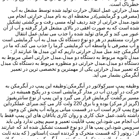
خطرناک است.
مبدل حرارتی عمل انتقال حرارت تولید شده توسط مشعل به آب
(مصرفی و گرمایشی)در محفظه ای به نام مبدل حرارتی انجام می
شود.مبدل حرارتی از چند ردیف لوله مسی رفت و برگشتی تشکیل
شده است که به صورت افقی در بالای مشعل قرار گرفته و آب از آن
عبور می کند و گرمای تولید شده را جذب می نماید.عمل انتقال
حرارت مستقیم در هر دو نوع دستگاه تک مبدل به آب گرمایشی است
و آب مصرفی با واسطه آب گرمایشی گرما را جذب می کند.که ما در
آبگرمکن چند مبل مبدل حرارتی داریم که این مبدل ها عبارتند از :
مبدل ثانویه مربوط به دستگاه دو مبدل،مبدل حرارتی اصلی مربوط به
دستگاه دو مبدل،مبدل حرارتی دو منظوره مربوط به دستگاه تک مبدل
که تعمیر مبدل حرارتی یکی از مهمترین و تخصصی ترین در تعمیر
آبگرمکن بشمار می آید.
وظیفه پمپ سیرکولاتور در آبگرمکن:وظیفه این پمپ در آبگرمکن به
حرکت در آوردن آب در مدار گرمایشی است و در پکیج همیشه در
مسیر برگشت گرمایش قرار می گیرد و این پمپ از نوع سانتریفیوژ
(گریز از مرکز) بوده و با برق 220 ولت کار می کند.مبرای عملکرداین
نوع پمپ لازم است آب در قسمت میانی پروانه آب پخش کن وجود
داشته باشد،عمل خنک کاری و روان کاری یاتاقان های این پمپ فقط با
آب انجام می شود،این پمپ قابلیت تعمیر و سیم پیچی ندارد ولی باید
سرویس شود،این پمپ ها از دو نوع قسمت تشکیل شده اند که عبارتند
از : روتور ( که قسمت متحرک و گردنده است )،استاتور ( که بدنه ثابت
پمپ است ) و لازم به ذکر است که تعمیر آبگرمکن در پمپ سیرکولاتور