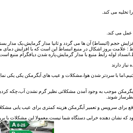
 عمل می کند.
 افزایش حجم (اتبساط) آن ها می گردد و ثانیا مدار گرمایش،یک مدار ب
 : علامت بروز اشکال در منبع انبساط این است که با افزایش دمای م
ساط،انسداد لوله رابط منبع با مدار گرمایش،پاره شدن دیافگرام منبع است
نیاز دارند
نیم،اما با سردتر شدن هوا،مشکلات و عیب های آبگرمکن یکی یکی نمای
رمکن موجب به وجود آمدن مشکلاتی نظیر گرم نشدن آب،چکه کردن آ
طرساز شوند.
وقع برای سرویس و تعمیر آبگرمکن هزینه کمتری برای عیب یابی مشکلا
د که نشان دهنده خرابی دستگاه شما نیست.معمولا این مشکلات با ب