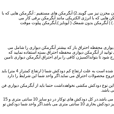
انواع آبگرمکن و تعمیر آبگرمکن عبارتند از : 1) آبگرمکن های گاز سوز : آب گرمکن های آنی دیواری,آبگرمکن های مخزن دار,آبگرمکن های بدون مخزن نیز می گویند.2) آبگرمکن های مستقیم : آبگرمکن هایی که با
ن هایی که با انرژی الکتریکی مانند آبگرمکن برقی کار می
 : آبگرمکن شمعک دار ( ترموکوپلی ) | آبگرمکن بدون شمعک ( آیونایز ),آبگرمکن پیلوت موقت
کن دیواری محفظه احتراق باز که بیشتر آبگرمکن دیواری را شامل می
 ممنوع می باشد.پس اگر متراژ واحدشما کمتر از 60 متر مربع می باشدتنها می توانید از آبگرمکن دیواری محفظه احتراق بسته استفاده نمایید که
ه خارج شود تا بتوانداکسیژن کافی را برای احتراق آبگرمکن دیواری تامین
۲-طبقه واحد:مورد بعدی که در انتخاب آبگرمکن دیواری تاثیر گذار است طبقه وقوع ساختمان است،اگر واحد شما در طبقه آخرساختمان واقع شده است به علت ارتفاع کم دودکش شما ( ارتفاع کمتراز 4 متر) باید
روج محصولات احتراق می نماید.اگر واحد شما این شرایط را دارد
ه این نوع دودکش مکشی نخواهدداشت حتما باید از آبگرمکن دیواری فن
۴-سایز دودکش واحد:اگر واحد شما دارای دودکش تو کار تا پشت بام می باشد سایز این دودکش تعیین کننده نوع آبگرمکن دیواری انتخابی شما می باشد.در کل دودکش های توکار در دو سایز 10 سانتی متری و 15
سانتی متری می باشد به عبارت دیگر قطر دودکش داخل کار این ابعاد می باشد.برای اینکه بهتر بتوانیم منظورمان را برسانیم دودکش های سایز دودکش بخاری 10 سانتی متری می باشد.اگر واحد شما دودکش تو