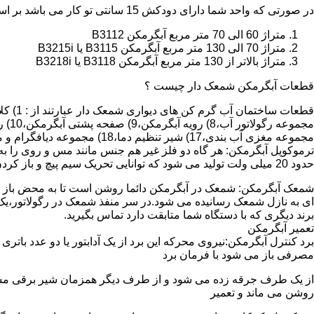
در صورتی که واحد شما دارای دودکش 15 سانتی تو کار می باشد بر اساس متراژ می توانید دستگاه های زیر را انتخاب نمایید:
متراژ 60 الی 70 متر مربع آبگرمکن B3112
متراژ 70 الی 130 متر مربع آبگرمکن B3115 یا B3215i
متراژ بالاتر از 130 متر مربع آبگرمکن B3118 یا B3218i
قطعات آبگرمکن شمعک دار چیست ؟
مجموعه مغزی آب بندی،17) شیر تنظیم دما،18) مجموعه دیافگرام و میل سوپاپ آب 19) ترموکوپل و … که ما برای تعمیر آبگرمکن باید به نمایندگی های مجاز همان برند تماس حاصل فرمایید.
ترموکوپل آبگرمکن: هر گاه دو فلز غیر هم جنس مانند مس و روی را به
حدود 20 میلی ولت تولید می شود که توانایی تحریک سیم پیچ و باز کردن شیر مغناطیسی وسایل گاز سوز را در مدت 20 ثانیه دارد.
شمعک آبگرمکن: شمعک در آبگرمکن دائما روشن است تا به محض باز شد
ای به نازل شمعک رسانیده می شود.در سر منفذ شمعک در رگولاتور،یک ص
برند دیگری که با دستگاه شما متابقت دارد تماس بگیرید.
تعمیر آبگرمکن
مصرفی باز می شود با فرمان برد
از یک طرف جرقه زده می شود و از طرف دیگر همزمان شیر برقی مسیر گ
روشن می ماند و تعمیر