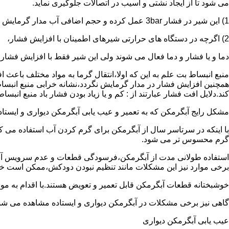
می شود تا از ایجاد نشتی و آسیب در اتصالات جلوگیری نماید.
1) این شیر در فشار 3bar عمل کرده و حجم اضافی آب مدار گرمایش را تخلیه می کند.
2) اگرچه در دستگاه های حرارتی شیرهای اطمینان با افزایش فشار،
دما و یا فشار و دما فعال می شوند ولی این شیر فقط با افزایش فشار
منبع انبساط بت علم به این که اولا،انتقال گرما به مواد مختلف باعث
همچنین افزایش فشار در مدار گرمایش نگردد،نشانه خرابی منبع انبساط
کند.دلایل افت فشار عبارتند از : کم و یا زیاد بودن فشار باد منبع انب
مشکل رایج آبگرمکن که به تعمیر و عیب یابی آبگرمکن دیواری و ایستاده 
با اینکه در سرتاسر سال از آبگرمکن برای گرم کردن آب استفاده می ک
گرم محسوس تر می شود.
استفاده طولانی مدت از آبگرمکن،فرسودگی قطعات و عدم سرویس آبگ
برخی موارد نیز این مشکلات مانند تنظیم نبودن دودکش،ممکن است خ
خوشبختانه قطعات آبگرمکن قابل تعمیر و تعویض هستند.با اقدام به م
گاهی نیز برخی مشکلات در آبگرمکن دیواری و ایستاده مشاهده می شو
عیب یابی آبگرمکن دیواری