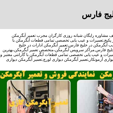
لیج فارس
بی-با تخفیف مشاوره رایگان شبانه روزی کارگران مجرب تعمیر آبگرمکن
ر پکیج,تعمیرات و عیب یابی تخصصی تمامی قطعات آبگرمکن با
صب آبگرمکن در خلیج فارس,تعمیر آبگرمکن ادارات در خلیج
در خلیج فارس,مراکز سرویس آبگرمکن،متخصص تعمیر آبگرمکن،بهترین
یرات و عیب یابی تخصصی تمامی قطعات آبگرمکن با گارانتی معتبر و
واری آزمونکار,تعمیر آبگرمکن دیواری لورچ,تعمیر آبگرمکن دیواری