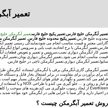
تعمیر آبگ
تعمیر آبگرمکن خلیج فارس
,
تعمیر پکیج خلیج فارس
تعمیر آبگرمکن خلیج
محدوده خلیج فارس,
تعمیر پکیج محدوده خلیج فارس
,
تعمیر آبگرمکن م
گارانتی معتبر و قیمت مناسب انجام می شودنمایندگی رسمی تعمیر آبگر
فارس,تعمیر آبگرمکن با نرخ اتحادیه,عیب یابی و سرویس انواع آبگرم
تعمیر کار ابگرمکن دیواری نصب،سرویس و تعمیر و تعویض قطعات آبگر
قیمت مناسب انجام می شود.,تعمیر آبگرمکن دیواری بوتان,تعمیر آبگرمک
سایوا,تعمیر آبگرمکن دیواری,تعمیر آبگرمکن تاچی در خلیج فارس,
که برای برآوردن برای مقاومت در برابر اشتعال بخار قابل و دستگاه 
فراهم می کند،تعمیر و نگهداری فیلتر هوای آبگرمکن بسیار مهم است و
و غبار و روغن و … جلو گیری 
EverKleen از ایجاد رسوب جلوگیری می کند،هزینه های سوخت ر
در اختیار دارید و اگر شما با خرابی هایی در آبگرمکن خود مواجه شدید ب
روش تعمیر آبگرمکن چیست ؟