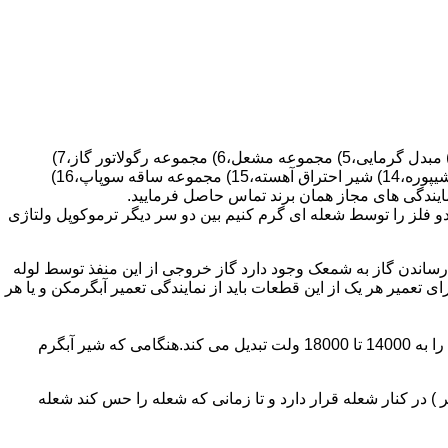
قطعات ساختمان آب گرم کن های دیواری شمعک دار عبارتند از : 1) کلاهک تعدیل،2) کلاهک تعدیل جریان دودکش،3) صفحه پشتی آبگرمکن،4) مبدل گرمایی،5) مجموعه مشعل،6) مجموعه رگولاتور گاز،7)
مجموعه رگولاتور آب،8) رویه آبگرمکن،9) صفحه پشتی آبگرمکن،10) رگولاتور آب در آبگرمکن های شمعک دار،11) بدنه،12) قاب برنجی،13) شیپوره،14) شیر احتراق آهسته،15) مجموعه ساقه سوپاپ،16)
و فلز را توسط شعله ای گرم کنیم بین دو سر دیگر ترموکوپل ولتاژی
ساندن گاز به شمعک وجود دارد گاز خروجی از این منفذ توسط لوله
عمیر هر یک از این قطعات باید از نمایندگی تعمیر آبگرمکن و یا هر
برد کنترل آبگرمکن:نیروی محرکه این برد از یک آدابتور یا دو عدد باتری 1/5 ولت تامین می شود.برای ایجاد جرقه یک تراس افزاینده این 3 ولت را به 14000 تا 18000 ولت تبدیل می کند.هنگامی که شیر آبگرم
در کنار شعله قرار دارد و تا زمانی که شعله را حس کند شعله