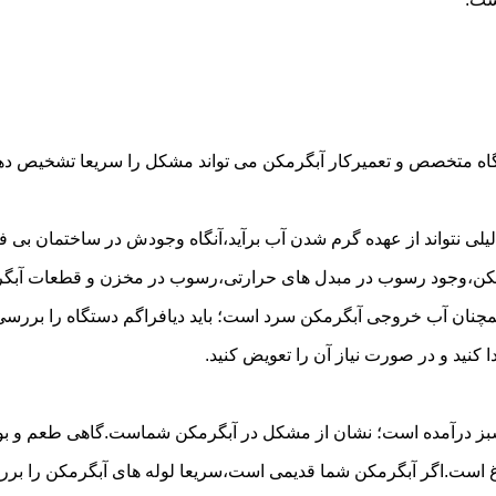
گاه متخصص و تعمیرکار آبگرمکن می تواند مشکل را سریعا تشخیص دهد 
لی نتواند از عهده گرم شدن آب برآید،آنگاه وجودش در ساختمان بی فای
مکن،وجود رسوب در مبدل های حرارتی،رسوب در مخزن و قطعات آبگرم
مچنان آب خروجی آبگرمکن سرد است؛ باید دیافراگم دستگاه را بررسی 
کنید و در صورت نیاز آن را تعویض کنید.
 سبز درآمده است؛ نشان از مشکل در آبگرمکن شماست.گاهی طعم و بوی 
ست.اگر آبگرمکن شما قدیمی است،سریعا لوله های آبگرمکن را بررسی