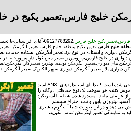
رمکن خلیج فارس,تعمیر پکیج در خ
 فارس
,
تعمیر پکیج خلیج فارس
,09127783292-آقای افراسیا
نطقه خلیج فارس
,تعمیر پکیج منطقه خلیج فارس,تعمیر آبگرمکن,تعمی
مکن دیواری و ایستاده در انوع برندتعمیر آبگرمکن ایستاده خدمات ن
کن دیواری در خلیج فارس,سرویس و تعمیر منبع کوئل‌دار موتورخانه 
مکن های دیواری,تعمیر آبگرمکن توسط بهترین تعمیرکار آبگرمکن،تعم
ن دیواری پلار,تعمیر آبگرمکن دیواری سپهر الکتریک,تعمیر آبگرمکن دی
تعمیر آبگرمکن گازی،آبگرمکن برقی یا آبگرمکن ایستاده ​ آبگرمکن طراحی شده است که دارای استانداردهای ANSI است
خاموش کننده هوا سوخت یک نوع حفاظتی دوگانه را
 از عواملی مانند : مسدود شدن شعله با آستر،گرد
می کندو با طراحی NOX و با استفاده از اکسید نیتروژن پایین و ثبت اختراع سیستم
ا کاهش می دهد،و در این صورت شما آب گرم بیشتری
اید به نمایندگی تعمیر آبگرمکن تماس بگیرید.