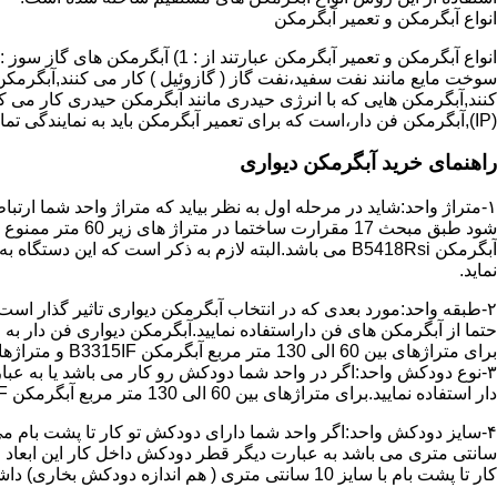
انواع آبگرمکن و تعمیر آبگرمکن
سوخت مایع مانند نفت سفید،نفت گاز ( گازوئیل ) کار می کنند,آبگرمکن 
(IP),آبگرمکن فن دار،است که برای تعمیر آبگرمکن باید به نمایندگی تماس حاصل فرمایید.
راهنمای خرید آبگرمکن دیواری
۱-متراژ واحد:شاید در مرحله اول به نظر بیاید که متراژ واحد شما ارت
آبگرمکن B5418Rsi می باشد.البته لازم به ذکر است که 
نماید.
حتما از آبگرمکن های فن داراستفاده نمایید.آبگرمکن دیواری فن دار 
برای متراژهای بین 60 الی 130 متر مربع آبگرمکن B3315IF و متراژهای بالای 130 متر مربع آبگرمکن B3318IF مناسب می باشد.
۳-نوع دودکش واحد:اگر در واحد شما دودکش رو کار می باشد یا به عبا
دار استفاده نمایید.برای متراژهای بین 60 الی 130 متر مربع آبگرمکن B3315IF و متراژهای بالای 130 متر مربع آبگرمکن B3318IF مناسب می باشد.
کار تا پشت بام با سایز 10 سانتی متری ( هم اندازه دودکش بخاری) داشته باشد تنها می توانید از آبگرمکن BX114 استفاده نمایید.