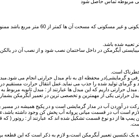
ندگی مربوطه تماس حاصل شود
نصب وسایل گاز سوز پر مصرف مانند آبگرمکن د
یبایستی آبگرمکن در داخل ساختمان نصب شود و از نصب آن در بالکن،
 خطرناک است.
فی و گرمایشی)در محفظه ای به نام مبدل حرارتی انجام می شود.مب
د و گرمای تولید شده را جذب می نماید.عمل انتقال حرارت مستقیم د
دل حرارتی داریم که این مبدل ها عبارتند از : مبدل ثانویه مربوط ب
دل حرارتی یکی از مهمترین و تخصصی ترین در تعمیر آبگرمکن بشمار 
کت در آوردن آب در مدار گرمایشی است و در پکیج همیشه در مسیر بر
ملکرداین نوع پمپ لازم است آب در قسمت میانی پروانه آب پخش کن وجود داشته
 پمپ ها از دو نوع قسمت تشکیل شده اند که عبارتند از : روتور ( که
ست.
 به یک تکنسین تعمیر آبگرمکن است،و لازم به ذکر است که این قطعه ب