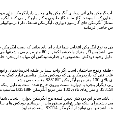
هایی که با سوخت گاز مانند گاز طبیعی و گاز مایع کار می کنند,آبگرمک
کنند,آبگرمکن هایی که با انرژی حیدری مانند آبگرمکن حیدری کار می کنند.3) آبگرمکن های گازسوز دیواری
باطی به نوع آبگرمکن انتخابی شما ندارد اما باید بدانید که نصب آبگرم
شود طبق مبحث 17 مقرارت ساختما در متراژ های زیر 60 متر
این دستگاه به دلیل وجود دودکش مخصوص دو جداره،دودکش آن تنها باد از پنجر
به علت فنی که دارددرمکانهایی که دودکش مکش مناسبی ندارد کمک به خ
رتی دیگراز پنجره یا دیواربه سمت بیرون خارج شده است به دلیل اینک