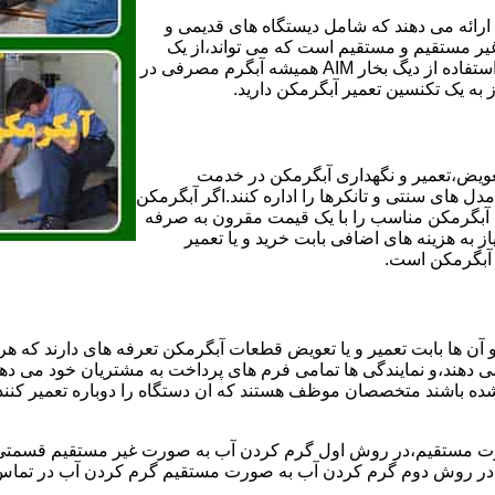
ائه می دهند که شامل دیستگاه های قدیمی و
لن و همچنین مخازن آب غیر مستقیم و مستقیم است که می تواند،از یک
سیستم دیگ بخار با کارآمدترین دیگهای آب مصرفی نیاز دارید و شما با استفاده از دیگ بخار AIM همیشه آبگرم مصرفی در
ز به یک تکنسین تعمیر آبگرمکن دارید.
عویض،تعمیر و نگهداری آبگرمکن در خدمت
 های سنتی و تانکرها را اداره کنند.اگر آبگرمکن
کند آبگرمکن مناسب را با یک قیمت مقرون به صرفه
ز به هزینه های اضافی بابت خرید و یا تعمیر
ر آبگرمکن است.
آن ها بابت تعمیر و یا تعویض قطعات آبگرمکن تعرفه های دارند که هر 
می دهند،و نمایندگی ها تمامی فرم های پرداخت به مشتریان خود می دهند
ده باشند متخصصان موظف هستند که ان دستگاه را دوباره تعمیر کنند و
 مستقیم،در روش اول گرم کردن آب به صورت غیر مستقیم قسمتی از 
ر روش دوم گرم کردن آب به صورت مستقیم گرم کردن آب در تماس مس