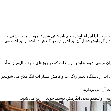
سته است،لذا این افزایش حجم باید خنثی شده تا موجب بروز نشتی و
دار گرمایش فشار آن نیز افزایش و با کاهش دما،فشار نیز افت می
.
ان تر می شوند.شاید به این علت که در روزهای سرد سال،نیاز به آب
ب از دستگاه،تغییر رنگ آب و کاهش فشار آب آبگرمکن می شود.در
ت آن می پردازید.
ررسی و تنظیم مجدد آبگرمکن توسط خودتان رفع می شود.