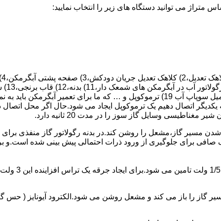
 یکدیگر اتصال دهیم یک ترموکوپل ایجاد می شود.حال اگر محل اتصال د
ن مسیر گاز،مشعل را روشن کند.در بدنه رگولاتور گاز منفذی برای ر
افی برای جلوگیری از ورود ذرات احتمالی پیش بینی شده است.و برای ت
از را باز می کند و مشعل روشن می شود.الکترود آیونایز ( حس گر ) 