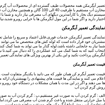
تعمیر آبگرمکن همه محصولات طیف گسترده ای از محصولات آب گرم ار
مخازن آب مستقیم با ظرفیت 40 الی 100 گا
اختیار دارید و اگر شما در این مول آبگرمکن ها با خرابی روبرو شدید،نیا
نمایندگی تعمیر آبگرمکن
نمایندگی تعمیر آبگرمکن خدمات فوری،قابل اعتماد و سریع را شامل ت
مشتریان خود قرار داده است که لوله کش های متخصص ما می توانند مدل
شما نیاز به جابجایی داشته باشد،لوله گذار ما می تواند به شما کمک 
انتخاب کنید که به شما کمک می کند عملکردی را که دنبال می کنید.تا نیا
آبگرمکن پرداخت نکنید و این یکی از بهترین ویژگی های نمایندگی تعمی
قیمت تعمیر آبگرمکن
قیمت تعمیر آبگرم کن همان طور که می دانید با یکدیگر متفاوت است و 
اعلام می کنند و نمایندگی ها قیمت های پیشنهادی را بهمشتریان ارائه 
ها می دهند و اگر در این مدت با همان مشکلات در دستگاه خود روبرو ش
روش گرم کردن آب
الف : گرم کردن آب به صورت غیر مستقیم،ب : گرم کردن آب به صورت
یا مبل حرارتی منتقل شده و باعث گرم شدن آب مصرفی می گردد.اماد
استفاده از این روش انواع آبگرمکن های مستقیم ساخته شده است.