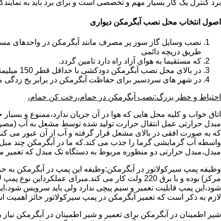
برد کنترل یک کار بسیار مهم و تخصصی است و برای برد باید به نمای
اصول انتخاب محل نصب آبگرمکن دیواری
طریق دریچه دائمی
که مستقیما به هوای آزاد راه دارد تامین گردد.
در بالای محل نصب آبگرمکن دودکشی با حداقل قطر 150 میلیمتر تعبیه شده باشد.
در شهر های سردسیر برای حفاظت آبگرمکن در برابر یخ زدگی م
احتیاط و خطر بزرگ:نصب آبگرمکن در حمام،رخت کن حمام،
اتاق خواب و کلیه محل هایی که هوا در آن جریان ندارد،ممنوع و بسیار
مبدل حرارتی عمل انتقال حرارت تولید شده توسط مشعل به آب (مصر
که به صورت افقی در بالای مشعل قرار گرفته و آب از آن عبور می کن
واسطه آب گرمایشی گرما را جذب می کند.که ما در آبگرمکن چند مبل مب
مبدل،مبدل حرارتی دو منظوره مربوط به دستگاه تک مبدل که تعمیر مب
وظیفه پمپ سیرکولاتور در آبگرمکن:وظیفه این پمپ در آبگرمکن به حر
مرکز) بوده و با برق 220 ولت کار می کند.مبرای ع
شود،این پمپ قابلیت تعمیر و سیم پیچی ندارد ولی باید سرویس شود،این
لازم به ذکر است که تعمیر آبگرمکن در پمپ سیرکولاتور حائز اهمیت ا
شیر اطمینان در آبگرمکن برای تعمیر و شیر اطمینان در آبگرمکن نیاز