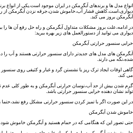
انواع مدل ها و برندهای آبگرمکن در ایران موجود است.یکی از انواع بر
دیواری،است.کاهش فشار آب،خاموش شدن،جرقه نزدن آبگرمکن از رایج
آبگرمکن بروز می کند.
در ادامه،علت بروز مشکلات متداول آبگرمکن و راه حل رفع آن ها را ب
دیواری می توانید از دستورالعمل های زیر بهره ببرید:
خرابی سنسور حرارتی آبگرمکن
آبگرمکن های مدل های جدیدتر دارای سنسور حرارتی هستند و آب را د
شده،نگه می دارند.
گاهی اوقات ایجاد ترک ریز یا نشستن گرد و غبار و کثیفی روی سنسور ح
می کند.
گرم شدن بیش از حد آب،نوسان حرارتی آبگرمکن و به طور کلی عدم 
تواند نشان دهنده خرابی سنسور حرارتی باشد.
در این صورت اگر با تمیز کردن سنسور حرارتی مشکل رفع نشد،حتما ب
خاموش شدن آبگرمکن
حتی تصور این که هنگامی که در حمام هستید و آبگرمکن خاموش شو
خاموش شدن آبگرمکن دیواری با یکی از علت های زیر بسیار محتمل ا