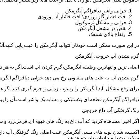
خرابی واشر دیافراگم آبگرمکن
افت فشار گاز ورودی؛ افت فشار آب ورودی
خرابی و مشکل ترموکوپل
نقص در مشعل آبگرمکن
ارتفاع بالای شمعک
در این صورت ممکن است خودتان نتوانید آبگرمکن را عیب یابی کنید.آن
گرم نشدن آب خروجی آبگرمکن
اصلی ترین و تنهاترین وظیفه آبگرمکن،گرم کردن آب است.اگر به هر دلی
گرم نشدن آب به علت های متفاوتی رخ می دهد.خرابی دیافراگم آبگر
برای رفع مشکل باید آبگرمکن را رسوب زدایی و جرم گیری کنید.اگر ه
دیافراگم آبگرمکن قطعه ای پلاستیکی و مشابه یک واشر است.آن را پیدا 
رنگ گرفتگی آب داغ خروجی
اگر اخیرا مشاهده کردید که آب داغ به رنگ های قهوه ای،قرمز،زرد و
اکسیده شدن لوله های مسی آبگرمکن علت اصلی رنگ گرفتگی آب داغ ا
سلامت شما و خانواده تان خواهد شد.