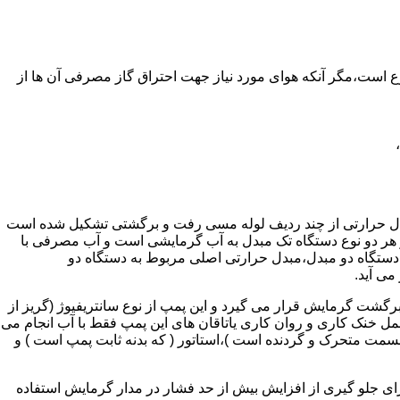
ر واحدهای مسکونی و غیر مسکونی که مسحت آن ها کمتر از 60 متر مربع باشد ممنوع است،مگر آنکه هوای مورد نیاز جهت احتراق گاز مصرفی آن ها از
دل حرارتی از چند ردیف لوله مسی رفت و برگشتی تشکیل شده است
ر هر دو نوع دستگاه تک مبدل به آب گرمایشی است و آب مصرفی با
ه دستگاه دو مبدل،مبدل حرارتی اصلی مربوط به دستگاه دو
می آید.
گشت گرمایش قرار می گیرد و این پمپ از نوع سانتریفیوژ (گریز از
 باشد،عمل خنک کاری و روان کاری یاتاقان های این پمپ فقط با آب انجام می
 قسمت متحرک و گردنده است )،استاتور ( که بدنه ثابت پمپ است ) و
رای جلو گیری از افزایش بیش از حد فشار در مدار گرمایش استفاده