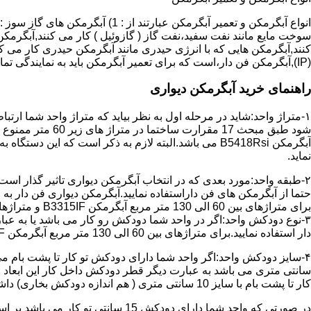
سوخت مایع مانند نفت سفید،نفت گاز ( گازوئیل ) کار می کنند,آبگرمکن 
(IP),آبگرمکن فن دار،است که برای تعمیر آبگرمکن باید به نمایندگی تماس حاصل فرمایید.
راهنمای خرید آبگرمکن دیواری
۱-متراژ واحد:شاید در مرحله اول به نظر بیاید که متراژ واحد شما ارت
آبگرمکن B5418Rsi می باشد.البته لازم به ذکر است که 
نماید.
حتما از آبگرمکن های فن داراستفاده نمایید.آبگرمکن دیواری فن دار 
برای متراژهای بین 60 الی 130 متر مربع آبگرمکن B3315IF و متراژهای بالای 130 متر مربع آبگرمکن B3318IF مناسب می باشد.
۳-نوع دودکش واحد:اگر در واحد شما دودکش رو کار می باشد یا به عبا
دار استفاده نمایید.برای متراژهای بین 60 الی 130 متر مربع آبگرمکن B3315IF و متراژهای بالای 130 متر مربع آبگرمکن B3318IF مناسب می باشد.
کار تا پشت بام با سایز 10 سانتی متری ( هم اندازه دودکش بخاری) داشته باشد تنها می توانید از آبگرمکن BX114 استفاده نمایید.
در صورتی که واحد شما دارای دودکش 15 سانتی تو کار می باشد بر اساس متراژ می توانید دستگاه های زیر را انتخاب نمایید: