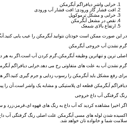
خرابی واشر دیافراگم آبگرمکن
افت فشار گاز ورودی؛ افت فشار آب ورودی
خرابی و مشکل ترموکوپل
نقص در مشعل آبگرمکن
ارتفاع بالای شمعک
در این صورت ممکن است خودتان نتوانید آبگرمکن را عیب یابی کنید.آن
گرم نشدن آب خروجی آبگرمکن
اصلی ترین و تنهاترین وظیفه آبگرمکن،گرم کردن آب است.اگر به هر دلی
گرم نشدن آب به علت های متفاوتی رخ می دهد.خرابی دیافراگم آبگر
برای رفع مشکل باید آبگرمکن را رسوب زدایی و جرم گیری کنید.اگر ه
دیافراگم آبگرمکن قطعه ای پلاستیکی و مشابه یک واشر است.آن را پیدا 
رنگ گرفتگی آب داغ خروجی
اگر اخیرا مشاهده کردید که آب داغ به رنگ های قهوه ای،قرمز،زرد و
اکسیده شدن لوله های مسی آبگرمکن علت اصلی رنگ گرفتگی آب داغ ا
سلامت شما و خانواده تان خواهد شد.