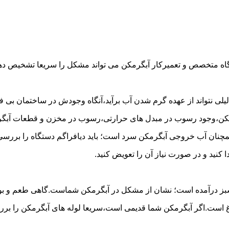
گاه متخصص و تعمیرکار آبگرمکن می تواند مشکل را سریعا تشخیص دهد 
لی نتواند از عهده گرم شدن آب برآید،آنگاه وجودش در ساختمان بی فای
مکن،وجود رسوب در مبدل های حرارتی،رسوب در مخزن و قطعات آبگرم
مچنان آب خروجی آبگرمکن سرد است؛ باید دیافراگم دستگاه را بررسی 
کنید و در صورت نیاز آن را تعویض کنید.
 سبز درآمده است؛ نشان از مشکل در آبگرمکن شماست.گاهی طعم و بوی 
ست.اگر آبگرمکن شما قدیمی است،سریعا لوله های آبگرمکن را بررسی