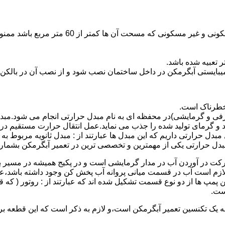
نصب وسایل گاز سوز پر مصرف مانند آبگرمکن د
یبایستی آبگرمکن در داخل ساختمان نصب شود و از نصب آن در بالکن،
 خطرناک است.
فی و گرمایشی)در محفظه ای به نام مبدل حرارتی انجام می شود.مب
د و گرمای تولید شده را جذب می نماید.عمل انتقال حرارت مستقیم د
دل حرارتی داریم که این مبدل ها عبارتند از : مبدل ثانویه مربوط ب
دل حرارتی یکی از مهمترین و تخصصی ترین در تعمیر آبگرمکن بشمار 
کت در آوردن آب در مدار گرمایشی است و در پکیج همیشه در مسیر بر
ملکرداین نوع پمپ لازم است آب در قسمت میانی پروانه آب پخش کن وجود داشته
 پمپ ها از دو نوع قسمت تشکیل شده اند که عبارتند از : روتور ( که
ست.
 به یک تکنسین تعمیر آبگرمکن است،و لازم به ذکر است که این قطعه ب