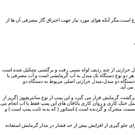
ر واحدهای مسکونی و غیر مسکونی که مسحت آن ها کمتر از 60 متر مربع باشد ممنوع است،مگر آنکه هوای مورد نیاز جهت احتراق گاز مصرفی آن ها از
دل حرارتی از چند ردیف لوله مسی رفت و برگشتی تشکیل شده است
ر هر دو نوع دستگاه تک مبدل به آب گرمایشی است و آب مصرفی با
ه دستگاه دو مبدل،مبدل حرارتی اصلی مربوط به دستگاه دو
می آید.
گشت گرمایش قرار می گیرد و این پمپ از نوع سانتریفیوژ (گریز از
 باشد،عمل خنک کاری و روان کاری یاتاقان های این پمپ فقط با آب انجام می
 قسمت متحرک و گردنده است )،استاتور ( که بدنه ثابت پمپ است ) و
رای جلو گیری از افزایش بیش از حد فشار در مدار گرمایش استفاده