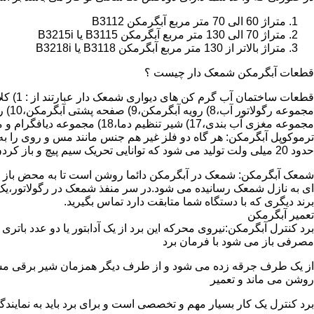
متراژ 60 الی 70 متر مربع آبگرمکن B3112
متراژ 70 الی 130 متر مربع آبگرمکن B3115 یا B3215i
متراژ بالاتر از 130 متر مربع آبگرمکن B3118 یا B3218i
قطعات آبگرمکن شمعک دار چیست ؟
مجموعه مغزی آب بندی،17) شیر تنظیم دما،18) مجموعه دیافگرام و میل سوپاپ آب 19) ترموکوپل و … که ما برای تعمیر آبگرمکن باید به نمایندگی های مجاز همان برند تماس حاصل فرمایید.
ترموکوپل آبگرمکن: هر گاه دو فلز غیر هم جنس مانند مس و روی را به
حدود 20 میلی ولت تولید می شود که توانایی تحریک سیم پیچ و باز کردن شیر مغناطیسی وسایل گاز سوز را در مدت 20 ثانیه دارد.
شمعک آبگرمکن: شمعک در آبگرمکن دائما روشن است تا به محض باز شد
ای به نازل شمعک رسانیده می شود.در سر منفذ شمعک در رگولاتور،یک ص
برند دیگری که با دستگاه شما متابقت دارد تماس بگیرید.
تعمیر آبگرمکن
مصرفی باز می شود با فرمان برد
از یک طرف جرقه زده می شود و از طرف دیگر همزمان شیر برقی مسیر گ
روشن می ماند و تعمیر
برد کنترل یک کار بسیار مهم و تخصصی است و برای برد باید به نمای