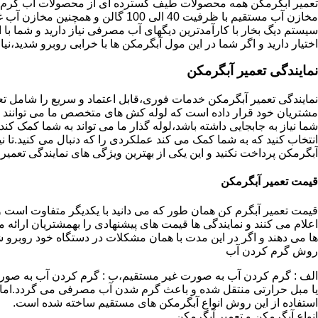
تعمیر آبگرمکن همه محصولات طیف گسترده ای از محصولات آب گرم ار
مخازن آب مستقیم با ظرفیت 40 الی 100 گا
اختیار دارید و اگر شما در این مول آبگرمکن ها با خرابی روبرو شدید،نیا
نمایندگی تعمیر آبگرمکن
نمایندگی تعمیر آبگرمکن خدمات فوری،قابل اعتماد و سریع را شامل ت
مشتریان خود قرار داده است که لوله کش های متخصص ما می توانند مدل
شما نیاز به جابجایی داشته باشد،لوله گذار ما می تواند به شما کمک 
انتخاب کنید که به شما کمک می کند عملکردی را که دنبال می کنید.تا نیا
آبگرمکن پرداخت نکنید و این یکی از بهترین ویژگی های نمایندگی تعمی
قیمت تعمیر آبگرمکن
قیمت تعمیر آبگرم کن همان طور که می دانید با یکدیگر متفاوت است و 
اعلام می کنند و نمایندگی ها قیمت های پیشنهادی را بهمشتریان ارائه 
ها می دهند و اگر در این مدت با همان مشکلات در دستگاه خود روبرو ش
روش گرم کردن آب
الف : گرم کردن آب به صورت غیر مستقیم،ب : گرم کردن آب به صورت
یا مبل حرارتی منتقل شده و باعث گرم شدن آب مصرفی می گردد.اماد
استفاده از این روش انواع آبگرمکن های مستقیم ساخته شده است.
انواع آبگرمکن و تعمیر آبگرمکن