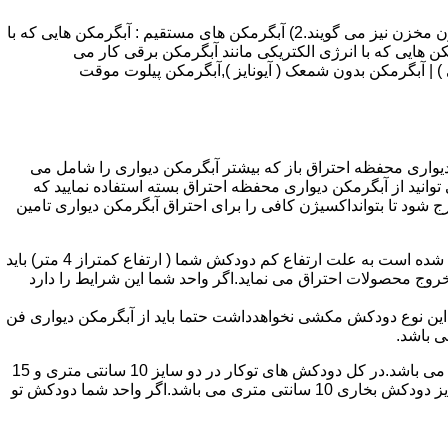
انواع آبگرمکن و تعمیر آبگرمکن عبارتند از : 1) آبگرمکن های گاز سوز : آب گرمکن های آنی دیواری,آبگرمکن های مخزن دار,آبگرمکن های بدون مخزن نیز می گویند.2) آبگرمکن های مستقیم : آبگرمکن هایی که با
ن هایی که با انرژی الکتریکی مانند آبگرمکن برقی کار می
 : آبگرمکن شمعک دار ( ترموکوپلی ) | آبگرمکن بدون شمعک ( آیونایز ),آبگرمکن پیلوت موقت
کن دیواری محفظه احتراق باز که بیشتر آبگرمکن دیواری را شامل می
 ممنوع می باشد.پس اگر متراژ واحدشما کمتر از 60 متر مربع می باشدتنها می توانید از آبگرمکن دیواری محفظه احتراق بسته استفاده نمایید که
ه خارج شود تا بتوانداکسیژن کافی را برای احتراق آبگرمکن دیواری تامین
۲-طبقه واحد:مورد بعدی که در انتخاب آبگرمکن دیواری تاثیر گذار است طبقه وقوع ساختمان است،اگر واحد شما در طبقه آخرساختمان واقع شده است به علت ارتفاع کم دودکش شما ( ارتفاع کمتراز 4 متر) باید
روج محصولات احتراق می نماید.اگر واحد شما این شرایط را دارد
ه این نوع دودکش مکشی نخواهدداشت حتما باید از آبگرمکن دیواری فن
۴-سایز دودکش واحد:اگر واحد شما دارای دودکش تو کار تا پشت بام می باشد سایز این دودکش تعیین کننده نوع آبگرمکن دیواری انتخابی شما می باشد.در کل دودکش های توکار در دو سایز 10 سانتی متری و 15
سانتی متری می باشد به عبارت دیگر قطر دودکش داخل کار این ابعاد می باشد.برای اینکه بهتر بتوانیم منظورمان را برسانیم دودکش های سایز دودکش بخاری 10 سانتی متری می باشد.اگر واحد شما دودکش تو