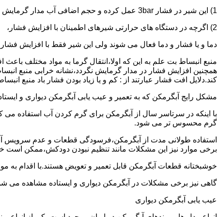
1) این شیر در فشار 3bar عمل کرده و حجم اضافی آب مدار گرمایش را تخلیه می کند.
2) اگرچه در دستگاه های حرارتی شیرهای اطمینان با افزایش فشار،
دما و یا فشار و دما فعال می شوند ولی این شیر فقط با افزایش فشار
منبع انبساط بت علم به این که اولا،انتقال گرما به مواد مختلف باعث
همچنین افزایش فشار در مدار گرمایش نگردد،نشانه خرابی منبع انبساط
کند.دلایل افت فشار عبارتند از : کم و یا زیاد بودن فشار باد منبع انب
مشکل رایج آبگرمکن که به تعمیر و عیب یابی آبگرمکن دیواری و ایستاده 
با اینکه در سرتاسر سال از آبگرمکن برای گرم کردن آب استفاده می ک
گرم محسوس تر می شود.
استفاده طولانی مدت از آبگرمکن،فرسودگی قطعات و عدم سرویس آبگ
برخی موارد نیز این مشکلات مانند تنظیم نبودن دودکش،ممکن است خ
خوشبختانه قطعات آبگرمکن قابل تعمیر و تعویض هستند.با اقدام به م
گاهی نیز برخی مشکلات در آبگرمکن دیواری و ایستاده مشاهده می شو
عیب یابی آبگرمکن دیواری
انواع مدل ها و برندهای آبگرمکن در ایران موجود است.یکی از انواع بر