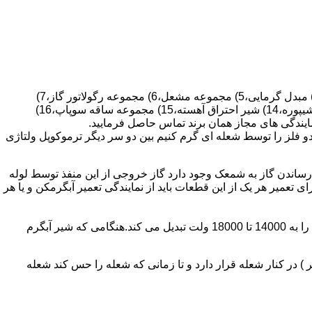
قطعات ساختمان آب گرم کن های دیواری شمعک دار عبارتند از : 1) کلاهک تعدیل،2) کلاهک تعدیل جریان دودکش،3) صفحه پشتی آبگرمکن،4) مبدل گرمایی،5) مجموعه مشعل،6) مجموعه رگولاتور گاز،7)
مجموعه رگولاتور آب،8) رویه آبگرمکن،9) صفحه پشتی آبگرمکن،10) رگولاتور آب در آبگرمکن های شمعک دار،11) بدنه،12) قاب برنجی،13) شیپوره،14) شیر احتراق آهسته،15) مجموعه ساقه سوپاپ،16)
و فلز را توسط شعله ای گرم کنیم بین دو سر دیگر ترموکوپل ولتاژی
ساندن گاز به شمعک وجود دارد گاز خروجی از این منفذ توسط لوله
عمیر هر یک از این قطعات باید از نمایندگی تعمیر آبگرمکن و یا هر
برد کنترل آبگرمکن:نیروی محرکه این برد از یک آدابتور یا دو عدد باتری 1/5 ولت تامین می شود.برای ایجاد جرقه یک تراس افزاینده این 3 ولت را به 14000 تا 18000 ولت تبدیل می کند.هنگامی که شیر آبگرم
در کنار شعله قرار دارد و تا زمانی که شعله را حس کند شعله