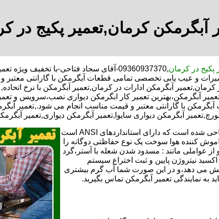
 آبگرمکن کرمان,تعمیر پکیج در ک
 پکیج در کرمان
,09360937370-آقای سجاد فتاحی-با تخفیف 
عمیرات و عیب یابی تخصصی تمامی قطعات آبگرمکن با گارانتی معتبر 
 کرمان,تعمیر آبگرمکن ادارات در کرمان,تعمیر آبگرمکن با نرخ اتحاد
عمیر آبگرمکن،بهترین تعمیر کار ابگرمکن دیواری نصب،سرویس و تعم
گرمکن با گارانتی معتبر و قیمت مناسب انجام می شود.,تعمیر آبگرمکن
ورچ,تعمیر آبگرمکن دیواری سایوا,تعمیر آبگرمکن دیواری,تعمیر آبگرمک
تعمیر آبگرمکن گازی،آبگرمکن برقی یا آبگرمکن ایستاده ​ آبگرمکن طراحی شده است که دارای استانداردهای ANSI است
خاموش کننده هوا سوخت یک نوع حفاظتی دوگانه را
 از عواملی مانند : مسدود شدن شعله با آستر،گرد
می کندو با طراحی NOX و با استفاده از اکسید نیتروژن پایین و ثبت اختراع سیستم
ا کاهش می دهد،و در این صورت شما آب گرم بیشتری
اید به نمایندگی تعمیر آبگرمکن تماس بگیرید.