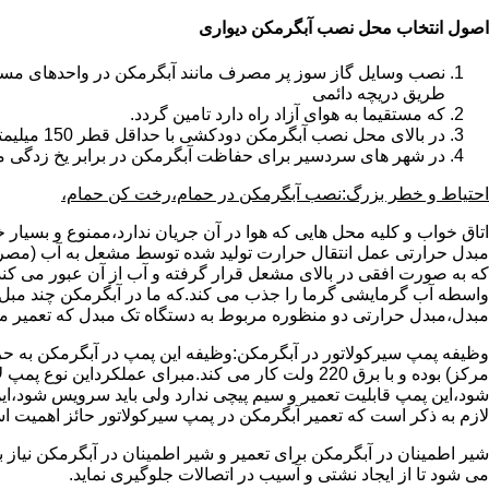
اصول انتخاب محل نصب آبگرمکن دیواری
طریق دریچه دائمی
که مستقیما به هوای آزاد راه دارد تامین گردد.
در بالای محل نصب آبگرمکن دودکشی با حداقل قطر 150 میلیمتر تعبیه شده باشد.
در شهر های سردسیر برای حفاظت آبگرمکن در برابر یخ زدگی م
احتیاط و خطر بزرگ:نصب آبگرمکن در حمام،رخت کن حمام،
اتاق خواب و کلیه محل هایی که هوا در آن جریان ندارد،ممنوع و بسیار
مبدل حرارتی عمل انتقال حرارت تولید شده توسط مشعل به آب (مصر
که به صورت افقی در بالای مشعل قرار گرفته و آب از آن عبور می کن
واسطه آب گرمایشی گرما را جذب می کند.که ما در آبگرمکن چند مبل مب
مبدل،مبدل حرارتی دو منظوره مربوط به دستگاه تک مبدل که تعمیر مب
وظیفه پمپ سیرکولاتور در آبگرمکن:وظیفه این پمپ در آبگرمکن به حر
مرکز) بوده و با برق 220 ولت کار می کند.مبرای ع
شود،این پمپ قابلیت تعمیر و سیم پیچی ندارد ولی باید سرویس شود،این
لازم به ذکر است که تعمیر آبگرمکن در پمپ سیرکولاتور حائز اهمیت ا
شیر اطمینان در آبگرمکن برای تعمیر و شیر اطمینان در آبگرمکن نیاز
می شود تا از ایجاد نشتی و آسیب در اتصالات جلوگیری نماید.