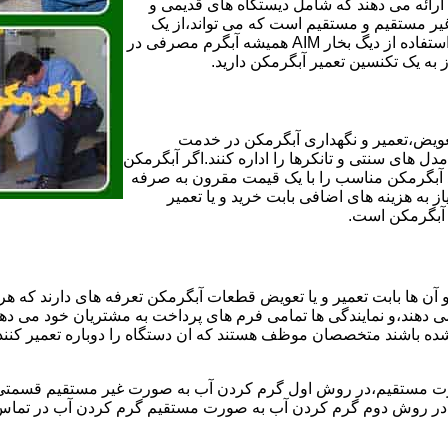
ائه می دهند که شامل دیستگاه های قدیمی و
لن و همچنین مخازن آب غیر مستقیم و مستقیم است که می تواند،از یک
سیستم دیگ بخار با کارآمدترین دیگهای آب مصرفی نیاز دارید و شما با استفاده از دیگ بخار AIM همیشه آبگرم مصرفی در
ز به یک تکنسین تعمیر آبگرمکن دارید.
عویض،تعمیر و نگهداری آبگرمکن در خدمت
 های سنتی و تانکرها را اداره کنند.اگر آبگرمکن
کند آبگرمکن مناسب را با یک قیمت مقرون به صرفه
ز به هزینه های اضافی بابت خرید و یا تعمیر
ر آبگرمکن است.
آن ها بابت تعمیر و یا تعویض قطعات آبگرمکن تعرفه های دارند که هر 
می دهند،و نمایندگی ها تمامی فرم های پرداخت به مشتریان خود می دهند
ده باشند متخصصان موظف هستند که ان دستگاه را دوباره تعمیر کنند و
 مستقیم،در روش اول گرم کردن آب به صورت غیر مستقیم قسمتی از 
ر روش دوم گرم کردن آب به صورت مستقیم گرم کردن آب در تماس مس