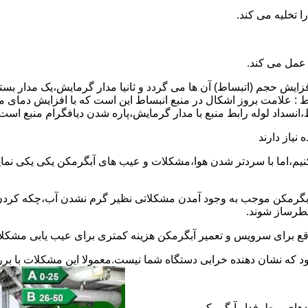
 عمل می کند.
 افزایش حجم (اتبساط) آن ها می گردد و ثانیا مدار گرمایش،یک مدار ب
 : علامت بروز اشکال در منبع انبساط این است که با افزایش دمای م
ساط،انسداد لوله رابط منبع با مدار گرمایش،پاره شدن دیافگرام منبع است
نیاز دارند
نیم،اما با سردتر شدن هوا،مشکلات و عیب های آبگرمکن یکی یکی نمای
رمکن موجب به وجود آمدن مشکلاتی نظیر گرم نشدن آب،چکه کردن آ
طرساز شوند.
وقع برای سرویس و تعمیر آبگرمکن هزینه کمتری برای عیب یابی مشکلا
د که نشان دهنده خرابی دستگاه شما نیست.معمولا این مشکلات با ب
ندهای پرطرفدار آبگرمکن