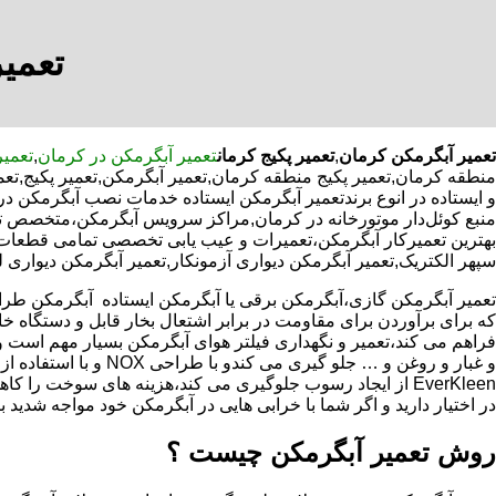
تعمیر
تعمیر آبگرمکن کرمان
,
تعمیر پکیج کرمان
تعمیر آبگرمکن در کرمان
,
تعمیر
منطقه کرمان,تعمیر پکیج منطقه کرمان,تعمیر آبگرمکن,تعمیر پکیج,ت
و ایستاده در انوع برندتعمیر آبگرمکن ایستاده خدمات نصب آبگرمکن در
منبع کوئل‌دار موتورخانه در کرمان,مراکز سرویس آبگرمکن،متخصص ت
بهترین تعمیرکار آبگرمکن،تعمیرات و عیب یابی تخصصی تمامی قطعات آب
سپهر الکتریک,تعمیر آبگرمکن دیواری آزمونکار,تعمیر آبگرمکن دیواری ل
که برای برآوردن برای مقاومت در برابر اشتعال بخار قابل و دستگاه 
فراهم می کند،تعمیر و نگهداری فیلتر هوای آبگرمکن بسیار مهم است و
و غبار و روغن و … جلو گیری 
EverKleen از ایجاد رسوب جلوگیری می کند،هزینه های سوخت ر
در اختیار دارید و اگر شما با خرابی هایی در آبگرمکن خود مواجه شدید ب
روش تعمیر آبگرمکن چیست ؟