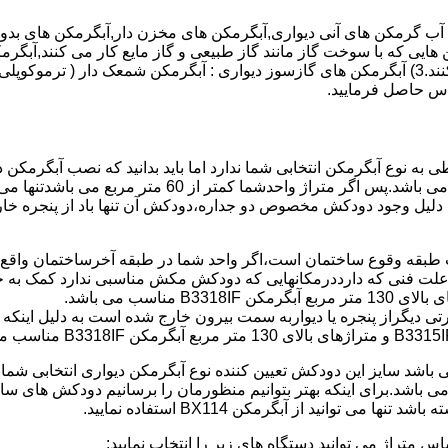
هایی که با سوخت گاز مانند گاز طبیعی و گاز مایع کار می کنند,آبگرمک
کنند,آبگرمکن هایی که با انرژی حیدری مانند آبگرمکن حیدری کار می کنند.3) آبگرمکن های گازسوز دیواری
باطی به نوع آبگرمکن انتخابی شما ندارد اما باید بدانید که نصب آبگرم
شود طبق مبحث 17 مقرارت ساختما در متراژ های زیر 60 متر
این دستگاه به دلیل وجود دودکش مخصوص دو جداره،دودکش آن تنها باد از پنجر
به علت فنی که دارددرمکانهایی که دودکش مکش مناسبی ندارد کمک به خ
رتی دیگراز پنجره یا دیواربه سمت بیرون خارج شده است به دلیل اینک