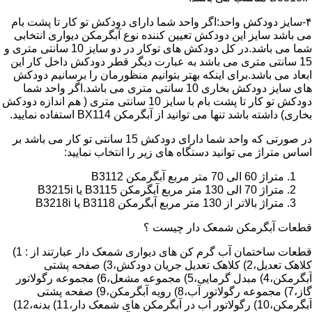
۴-سایز دودکش واحد:اگر واحد شما دارای دودکش تو کار تا پشت بام
می باشد سایز این دودکش تعیین کننده نوع آبگرمکن دیواری انتخابی
شما می باشد.در کل دودکش های توکار در دو سایز 10 سانتی متری و
15 سانتی متری می باشد به عبارت دیگر قطر دودکش داخل کار این
ابعاد می باشد.برای اینکه بهتر بتوانیم منظورمان را برسانیم دودکش
های سایز دودکش بخاری 10 سانتی متری می باشد.اگر واحد شما
دودکش تو کار تا پشت بام با سایز 10 سانتی متری ( هم اندازه دودکش
بخاری) داشته باشد تنها می توانید از آبگرمکن BX114 استفاده نمایید.
در صورتی که واحد شما دارای دودکش 15 سانتی تو کار می باشد بر
اساس متراژ می توانید دستگاه های زیر را انتخاب نمایید:
متراژ 60 الی 70 متر مربع آبگرمکن B3112
متراژ 70 الی 130 متر مربع آبگرمکن B3115 یا B3215i
متراژ بالاتر از 130 متر مربع آبگرمکن B3118 یا B3218i
قطعات آبگرمکن شمعک دار چیست ؟
قطعات ساختمان آب گرم کن های دیواری شمعک دار عبارتند از : 1)
کلاهک تعدیل،2) کلاهک تعدیل جریان دودکش،3) صفحه پشتی
آبگرمکن،4) مبدل گرمایی،5) مجموعه مشعل،6) مجموعه رگولاتور
گاز،7) مجموعه رگولاتور آب،8) رویه آبگرمکن،9) صفحه پشتی
آبگرمکن،10) رگولاتور آب در آبگرمکن های شمعک دار،11) بدنه،12)