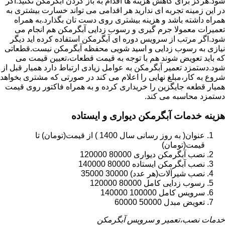
شود.هرگز برای کاهش هزینه ها اقدام به باز کردن آبگرمکن نکنید.اگر
در این زمینه تجربه ای ندارید هر اقدامی می تواند خسارت بیشتری به
همراه داشته باشد و هزینه بیشتری روی دست تان بگذارد.به همراه
تعمیرات معمولا جرم گیری و رسوب زدایی آبگرمکن هم انجام می
شود.اگر مرتب از سرویس دوره ای آبگرمکن استفاده کرده اید دیگر
نیازی به رسوب زدایی و اسید شویی محفظه آبگرمکن نیست.قطعاتی
که باید تعویض شوند هم با توجه به قیمت قطعات،تعیین قیمت می
شود.دستمزد تعمیر آبگرمکن به عوامل زیادی ارتباط دارد همیار قبل از
شروع به کار،مبلغ نهایی را اعلام می کند در صورتی که مشتری بخواهد
همیار قطعه جایگزین را خریداری کرده و به همراه فاکتور روی قیمت
دستمزد محاسبه می کند.
هزینه خدمات آبگرمکن دیواری و ایستاده
عنوان( به روز رسانی سال 1400 ) از قیمت(تومان) تا
قیمت(تومان)
نصب آبگرمکن دیواری 80000 120000
نصب آبگرمکن ایستاده 80000 140000
نصب شیرآلات(هر عدد) 30000 35000
رسوب زدایی کامل 80000 120000
سرویس کامل 100000 140000
تعویض مبدل 50000 60000
خدمات نصب،تعمیر و سرویس آبگرمکن