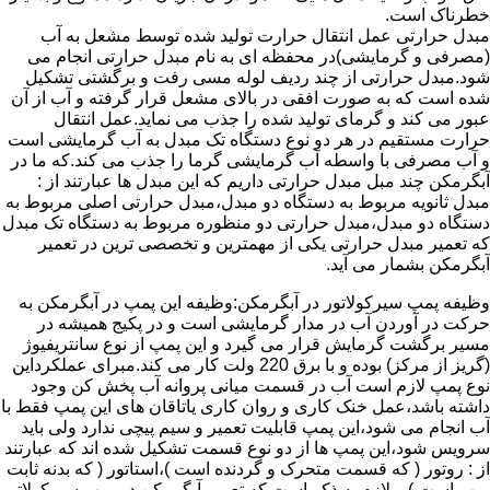
خطرناک است.
مبدل حرارتی عمل انتقال حرارت تولید شده توسط مشعل به آب
(مصرفی و گرمایشی)در محفظه ای به نام مبدل حرارتی انجام می
شود.مبدل حرارتی از چند ردیف لوله مسی رفت و برگشتی تشکیل
شده است که به صورت افقی در بالای مشعل قرار گرفته و آب از آن
عبور می کند و گرمای تولید شده را جذب می نماید.عمل انتقال
حرارت مستقیم در هر دو نوع دستگاه تک مبدل به آب گرمایشی است
و آب مصرفی با واسطه آب گرمایشی گرما را جذب می کند.که ما در
آبگرمکن چند مبل مبدل حرارتی داریم که این مبدل ها عبارتند از :
مبدل ثانویه مربوط به دستگاه دو مبدل،مبدل حرارتی اصلی مربوط به
دستگاه دو مبدل،مبدل حرارتی دو منظوره مربوط به دستگاه تک مبدل
که تعمیر مبدل حرارتی یکی از مهمترین و تخصصی ترین در تعمیر
آبگرمکن بشمار می آید.
وظیفه پمپ سیرکولاتور در آبگرمکن:وظیفه این پمپ در آبگرمکن به
حرکت در آوردن آب در مدار گرمایشی است و در پکیج همیشه در
مسیر برگشت گرمایش قرار می گیرد و این پمپ از نوع سانتریفیوژ
(گریز از مرکز) بوده و با برق 220 ولت کار می کند.مبرای عملکرداین
نوع پمپ لازم است آب در قسمت میانی پروانه آب پخش کن وجود
داشته باشد،عمل خنک کاری و روان کاری یاتاقان های این پمپ فقط با
آب انجام می شود،این پمپ قابلیت تعمیر و سیم پیچی ندارد ولی باید
سرویس شود،این پمپ ها از دو نوع قسمت تشکیل شده اند که عبارتند
از : روتور ( که قسمت متحرک و گردنده است )،استاتور ( که بدنه ثابت
پمپ است ) و لازم به ذکر است که تعمیر آبگرمکن در پمپ سیرکولاتور