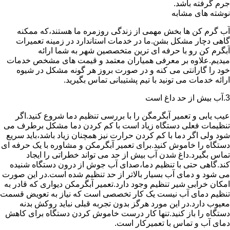
جرم گرفته باشد.
نوشته های مشابه
آب گرم کن ها بخش مهمی از زندگی روزمره ما هستند،که ممکنه
گاهی دچار مشکل بشن.ما در خدمات استاندارد در زمینه تعمیرات
آبگرم کن رو با حرفه ای ترین متخصصین شهر به شما ارائه
میدیم.علاوه بر معرفی همیاران معتمد و قیمت های مشخص خدمات
خود را گارانتی می کنه و در صورت بروز هر گونه مشکل در شیوه
ارائه خدمات می تونید با تیم پشتیبانی تماس بگیرید.
3.آب بیش از حد داغ است
عیب یابی و تعمیر آبگرمگن را با بررسی تنظیم دما شروع کنید.اگر
تنظیمات فعلی دستگاه زیاد است با کم کردن دما مشکل برطرف می
شود ولی اگر دما با کم کردن حرارت نیز همچنان زیاد باشد،باید سریع
دستگاه را خاموش کنید.برای تعمیر آبگرمکن و مشاوره با یک حرفه ای
تماس بگیرد.داغ شدن آب بیش از حد می تواند خطراتی را ایجاد
کند.گاهی حتی با تنظیم دما،صدای آب جوش از درون دستگاه شنیده
می شود و دمای آب بسیار بالاتر از حد تنظیم شده است.در این صورت
امکان خرابی شیر تنظیم وجود دارد.تعمیر آبگرمکن دیواری که قادر به
تنظیم دمای آب نیست یک کار تخصصی است که نیاز به تعویض قسمت
معیوب دارد.در این مورد هرگز بدون تجربه قبلی نباید روکش بدنه
دستگاه را باز کنید.تنها کار درست خاموش کردن دستگاه برای کاهش
دمای آب و تماس با تعمیرکار است.