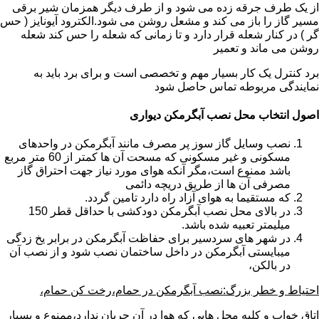
از یک طرف جرقه زده می شود و از طرف دیگر همزمان شیر برقی
مسیر گاز را باز می کند و مشعل روشن می شود.الکترود آیونایز ( حس
گر ) در کنار شعله قرار دارد و تا زمانی که شعله را حس کند شعله
روشن می ماند و تعمیر
برد کنترل یک کار بسیار مهم و تخصصی است و برای برد باید به
نمایندگی مربوطه تماس حاصل شود
اصول انتخاب محل نصب آبگرمکن دیواری
نصب وسایل گاز سوز پر مصرف مانند آبگرمکن در واحدهای
مسکونی و غیر مسکونی که مسحت آن ها کمتر از 60 متر مربع
باشد ممنوع است،مگر آنکه هوای مورد نیاز جهت احتراق گاز
مصرفی آن ها از طریق دریچه دائمی
که مستقیما به هوای آزاد راه دارد تامین گردد.
در بالای محل نصب آبگرمکن دودکشی با حداقل قطر 150
میلیمتر تعبیه شده باشد.
در شهر های سردسیر برای حفاظت آبگرمکن در برابر یخ زدگی
میبایستی آبگرمکن در داخل ساختمان نصب شود و از نصب آن
در بالکن،
احتیاط و خطر بزرگ:نصب آبگرمکن در حمام،رخت کن حمام،
اتاق خواب و کلیه محل هایی که هوا در آن جریان ندارد،ممنوع و بسیار