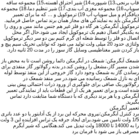
قاب برنجی،13) شیپوره،14) شیر احتراق آهسته،15) مجموعه ساقه
سوپاپ،16) مجموعه مغزی آب بندی،17) شیر تنظیم دما،18) مجموعه
دیافگرام و میل سوپاپ آب 19) ترموکوپل و … که ما برای تعمیر
آبگرمکن باید به نمایندگی های مجاز همان برند تماس حاصل فرمایید.
ترموکوپل آبگرمکن: هر گاه دو فلز غیر هم جنس مانند مس و روی را
به یکدیگر اتصال دهیم یک ترموکوپل ایجاد می شود.حال اگر محل
اتصال دو فلز را توسط شعله ای گرم کنیم بین دو سر دیگر ترموکوپل
ولتاژی حدود 20 میلی ولت تولید می شود که توانایی تحریک سیم پیچ و
باز کردن شیر مغناطیسی وسایل گاز سوز را در مدت 20 ثانیه دارد.
شمعک آبگرمکن: شمعک در آبگرمکن دائما روشن است تا به محض باز
شدن مسیر گاز،مشعل را روشن کند.در بدنه رگولاتور گاز منفذی برای
رساندن گاز به شمعک وجود دارد گاز خروجی از این منفذ توسط لوله
ای به نازل شمعک رسانیده می شود.در سر منفذ شمعک در
رگولاتور،یک صافی برای جلوگیری از ورود ذرات احتمالی پیش بینی
شده است.و برای تعمیر هر یک از این قطعات باید از نمایندگی تعمیر
آبگرمکن و یا هر برند دیگری که با دستگاه شما متابقت دارد تماس
بگیرید.
تعمیر آبگرمکن
برد کنترل آبگرمکن:نیروی محرکه این برد از یک آدابتور یا دو عدد باتری
1/5 ولت تامین می شود.برای ایجاد جرقه یک تراس افزاینده این 3 ولت
را به 14000 تا 18000 ولت تبدیل می کند.هنگامی که شیر آبگرم
مصرفی باز می شود با فرمان برد