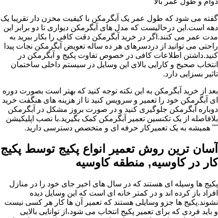
دوام و طول عمر بالا
گفته می شود که طول عمر یک آبگرمکن با کیفیت مخزن دار تقریبا یک
دهه است.این درحالیست که مدل های آبگرمکن دیواری تا دو برابر این
مدت عمر می کنند.اگر در خرید آبگرمکن دقت کافی را بکار ببرید به
راحتی می توانید از دردسرهای هر ده ساله تعویض آبگرمکن نجات پیدا
کنید.داشتن اطلاعات کافی در خصوص تفاوت پکیج و آبگرمکن در
انتخاب صحیح و کارایی بالای این وسایل در سیستم داخلی ساختمان
تاثیر بسزایی دارد.
بعد از خرید آبگرمکن به این نکته توجه کنید که بهتر است بصورت دوره
ای آبگرمکن خود را تعمیر و سرویس کنید تا از هزینه های هنگفت خرید
دوباره آبگرمکن جلوگیری کنید و در صورت بروز مشکل در آبگرمکن
بلافاصله از یک تکنسین تعمیر آبگرمکن کمک بگیرید.با نصب اپلیکیشن
"" همیشه به یک تعمیرکار حرفه ای و متخصص دسترسی دارید.
آسان ترین روش تعمیر انواع پکیج توسط پکیج
کار در کاوسیه, منطقه کاوسیه
پکیج ها وسیله ای هستند که در سال های اخیر جای خود را در منازل
افراد باز کرده اند و در کمتر خانه ای است که این وسایل دیده
نشوند.پکیج ها جزو وسایلی هستند که تعمیر آن ها کار هر کسی نیست
و باید فردی که برای تعمیر پکیج انتخاب می شود،از توانایی بالایی