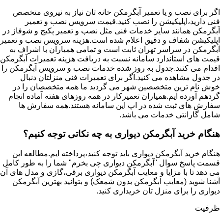
اگر برای نصب و یا تعمیر آبگرمکن خانه تان نیاز به نیروی متخصص
فنی دارید،اپلیکیشن را نصب کنید.قیمت سرویس نصب و تعمیر
آبگرمکن همانند سایر خدمات فنی مثل نصب و تعمیر پکیج و شوفاژ در
اپلیکیشن شفاف و دقیق اعلام شده است.هزینه سرویس نصب و تعمیر
آبگرمکن در سراسر تهران ثابت است و تمامی همیاران با اشراف به
قیمت های استاندارد سامانه نسبت به دریافت هزینه تعمیرات آبگرمکن
اقدام می کنند.جدول به روز شده خدمات نصب و سرویس آبگرمکن را
در جدول مشاهده می کنید.اگر برای تعمیرات فنی منزلتان دنبال
خوش نام ترین متخصصین شهر می گردید ما همه متخصصان را در
گردهم آورده ایم.همیاران تعمیرکار در همه روزهای هفته آماده انجام
سفارش های ثبت شده در اپ این سامانه هستند.همه سفارش ها
شامل گارانتی خدمات می باشد.
هنگام خرید آبگرمکن دیواری به چه نکاتی توجه کنیم؟
هنگام خرید آبگرمکن دیواری باید توجه کنید،پرداخته ایم.مطالعه این
قسمت پاسخ سوال "آبگرمکن دیواری چی بخرم" شما را به طور کامل
می دهد تا با مزایا و معایب آبگرمکن دیواری برقی،گازی و مدل های آن
آشنا شوید (معایب ابگرمکن بدون شمعک) و بتوانید بهترین آبگرمکن
دیواری را برای منزل تان خریداری کنید.
ظرفیت