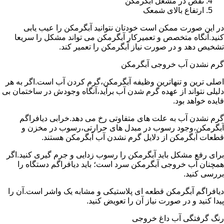
نقص در مشعل آبگرمکن
ارتفاع بالای شمعک
در این صورت ممکن است خودتان نتوانید آبگرمکن را عیب یابی
کنید.آنگاه متخصص و تعمیرکار آبگرمکن می تواند مشکل را سریعا
تشخیص دهد و در صورت نیاز آبگرمکن را تعمیر کند.
گرم نشدن آب خروجی آبگرمکن
اصلی ترین و تنهاترین وظیفه آبگرمکن،گرم کردن آب است.اگر به هر
دلیلی نتواند از عهده گرم شدن آب برآید،آنگاه وجودش در ساختمان بی
فایده خواهد بود.
گرم نشدن آب به علت های متفاوتی رخ می دهد.خرابی دیافراگم
آبگرمکن،وجود رسوب در مبدل های حرارتی،رسوب در مخزن و
قطعات آبگرمکن از دلایل گرم نشدن آب آبگرمکن هستند.
برای رفع مشکل باید آبگرمکن را رسوب زدایی و جرم گیری کنید.اگر
همچنان آب خروجی آبگرمکن سرد است؛ باید دیافراگم دستگاه را
بررسی کنید.
دیافراگم آبگرمکن قطعه ای پلاستیکی و مشابه یک واشر است.آن را
پیدا کنید و در صورت نیاز آن را تعویض کنید.
رنگ گرفتگی آب داغ خروجی