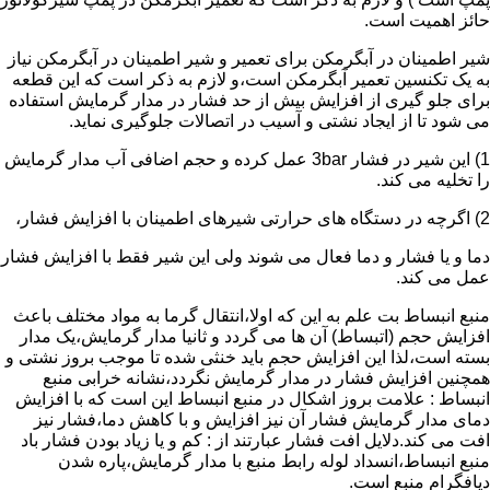
حائز اهمیت است.
شیر اطمینان در آبگرمکن برای تعمیر و شیر اطمینان در آبگرمکن نیاز
به یک تکنسین تعمیر آبگرمکن است،و لازم به ذکر است که این قطعه
برای جلو گیری از افزایش بیش از حد فشار در مدار گرمایش استفاده
می شود تا از ایجاد نشتی و آسیب در اتصالات جلوگیری نماید.
1) این شیر در فشار 3bar عمل کرده و حجم اضافی آب مدار گرمایش
را تخلیه می کند.
2) اگرچه در دستگاه های حرارتی شیرهای اطمینان با افزایش فشار،
دما و یا فشار و دما فعال می شوند ولی این شیر فقط با افزایش فشار
عمل می کند.
منبع انبساط بت علم به این که اولا،انتقال گرما به مواد مختلف باعث
افزایش حجم (اتبساط) آن ها می گردد و ثانیا مدار گرمایش،یک مدار
بسته است،لذا این افزایش حجم باید خنثی شده تا موجب بروز نشتی و
همچنین افزایش فشار در مدار گرمایش نگردد،نشانه خرابی منبع
انبساط : علامت بروز اشکال در منبع انبساط این است که با افزایش
دمای مدار گرمایش فشار آن نیز افزایش و با کاهش دما،فشار نیز
افت می کند.دلایل افت فشار عبارتند از : کم و یا زیاد بودن فشار باد
منبع انبساط،انسداد لوله رابط منبع با مدار گرمایش،پاره شدن
دیافگرام منبع است.