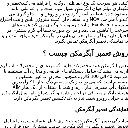
کننده هوا سوخت یک نوع حفاظتی دوگانه را فراهم می کند،تعمیر و
نگهداری فیلتر هوای آبگرمکن بسیار مهم است و از عواملی مانند :
مسدود شدن شعله با آستر،گرد و غبار و روغن و … جلو گیری می
کندو با طراحی NOX و با استفاده از اکسید نیتروژن پایین و ثبت اختراع
سیستم EverKleen از ایجاد رسوب جلوگیری می کند،هزینه های
سوخت را کاهش می دهد،و در این صورت شما آب گرم بیشتری در
اختیار دارید و اگر شما با خرابی هایی در آبگرمکن خود مواجه شدید باید
به نمایندگی تعمیر آبگرمکن تماس بگیرید.
روش تعمیر آبگرمکن چیست ؟
تعمیر آبگرمکن همه محصولات طیف گسترده ای از محصولات آب گرم
ارائه می دهند که شامل دیستگاه های قدیمی و مخازن آب مستقیم با
ظرفیت 40 الی 100 گالن و همچنین مخازن آب غیر مستقیم و
مستقیم است که می تواند،از یک سیستم دیگ بخار با کارآمدترین
دیگهای آب مصرفی نیاز دارید و شما با استفاده از دیگ بخار AIM
همیشه آبگرم مصرفی در اختیار دارید و اگر شما در این مول آبگرمکن
ها با خرابی روبرو شدید،نیاز به یک تکنسین تعمیر آبگرمکن دارید.
نمایندگی تعمیر آبگرمکن
نمایندگی تعمیر آبگرمکن خدمات فوری،قابل اعتماد و سریع را شامل
تعویض،تعمیر و نگهداری آبگرمکن در خدمت مشتریان خود قرار داده