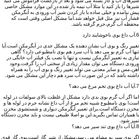
شیرهای آب و گاز بسته می شود و بعد از بازگشت فراموش می کنید
شیرها را باز کنید یا مثلا آب نیمه باز شده.در این موارد مشکل خاصی
پیش نیامده و خیلی ساده با باز کردن شیر آب ورودی به آبگرمکن
فشار آب نیز مثل قبل خواهد شد.اما مشکل اصلی وقتی است که
محفظه آب گرم،جرم گرفته باشد.
6.آب داغ بوی ناخوشایند دارد
تغییر رنگ و بوی آب نشان دهنده یک مشکل جدی در آبگرمکن است.آیا
تنها آب گرم بو می دهد یا آب سرد هم بوی نامطبوعی دارد؟ گاهی
نیازی به تعمیر آبگرمکن نیست و تنها با نصب یک فیلتر آب خانگی در
ورودی دستگاه می توان مقدار زیادی از سختی آب را گرفت.وجود
آهن،مس و سایر معدنی می تواند تغییر رنگ و بوی آب را به همراه
داشته باشد که در این صورت آب سرد هم دچار این مشکل می شود.
7.آیا آب داغ بوی تخم مرغ می دهد؟
اما اگر آب گرم بوی بدی دارد مشکل از غلظت بالای سولفات در لوله
است! بوی نامطبوع شبیه تخم مرغ از آب داغ نشانه جرم در لوله ها و
مخزن دستگاه است.برای تعمیر آبگرمکن دیواری و شستشوی مخزن
با همیاران تماس بگیرید.این بو اصلا طبیعی نیست و باید مخزن دستگاه
تمیز شود.
8.آیا آب داغ بوی تند سیر می دهد؟
اگر بوی سیر به مشام می رسد،مشکل از شیر گاز است.بوی گاز قوی