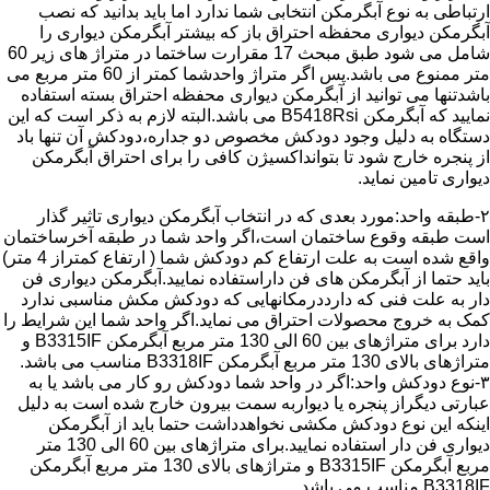
ارتباطی به نوع آبگرمکن انتخابی شما ندارد اما باید بدانید که نصب
آبگرمکن دیواری محفظه احتراق باز که بیشتر آبگرمکن دیواری را
شامل می شود طبق مبحث 17 مقرارت ساختما در متراژ های زیر 60
متر ممنوع می باشد.پس اگر متراژ واحدشما کمتر از 60 متر مربع می
باشدتنها می توانید از آبگرمکن دیواری محفظه احتراق بسته استفاده
نمایید که آبگرمکن B5418Rsi می باشد.البته لازم به ذکر است که این
دستگاه به دلیل وجود دودکش مخصوص دو جداره،دودکش آن تنها باد
از پنجره خارج شود تا بتوانداکسیژن کافی را برای احتراق آبگرمکن
دیواری تامین نماید.
۲-طبقه واحد:مورد بعدی که در انتخاب آبگرمکن دیواری تاثیر گذار
است طبقه وقوع ساختمان است،اگر واحد شما در طبقه آخرساختمان
واقع شده است به علت ارتفاع کم دودکش شما ( ارتفاع کمتراز 4 متر)
باید حتما از آبگرمکن های فن داراستفاده نمایید.آبگرمکن دیواری فن
دار به علت فنی که دارددرمکانهایی که دودکش مکش مناسبی ندارد
کمک به خروج محصولات احتراق می نماید.اگر واحد شما این شرایط را
دارد برای متراژهای بین 60 الی 130 متر مربع آبگرمکن B3315IF و
متراژهای بالای 130 متر مربع آبگرمکن B3318IF مناسب می باشد.
۳-نوع دودکش واحد:اگر در واحد شما دودکش رو کار می باشد یا به
عبارتی دیگراز پنجره یا دیواربه سمت بیرون خارج شده است به دلیل
اینکه این نوع دودکش مکشی نخواهدداشت حتما باید از آبگرمکن
دیواری فن دار استفاده نمایید.برای متراژهای بین 60 الی 130 متر
مربع آبگرمکن B3315IF و متراژهای بالای 130 متر مربع آبگرمکن
B3318IF مناسب می باشد.