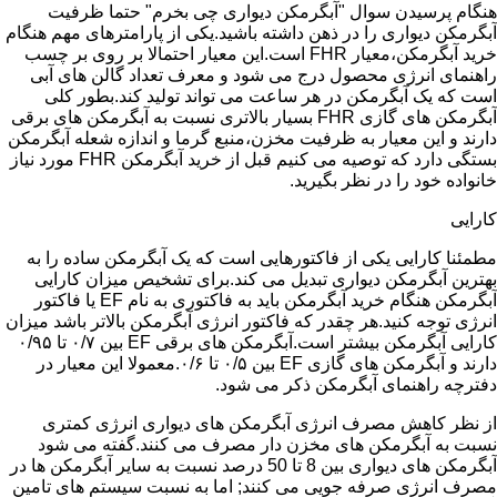
هنگام پرسیدن سوال "آبگرمکن دیواری چی بخرم" حتما ظرفیت
آبگرمکن دیواری را در ذهن داشته باشید.یکی از پارامترهای مهم هنگام
خرید آبگرمکن،معیار FHR است.این معیار احتمالا بر روی بر چسب
راهنمای انرژی محصول درج می شود و معرف تعداد گالن های آبی
است که یک آبگرمکن در هر ساعت می تواند تولید کند.بطور کلی
آبگرمکن های گازی FHR بسیار بالاتری نسبت به آبگرمکن های برقی
دارند و این معیار به ظرفیت مخزن،منبع گرما و اندازه شعله آبگرمکن
بستگی دارد که توصیه می کنیم قبل از خرید آبگرمکن FHR مورد نیاز
خانواده خود را در نظر بگیرید.
کارایی
مطمئنا کارایی یکی از فاکتورهایی است که یک آبگرمکن ساده را به
بهترین آبگرمکن دیواری تبدیل می کند.برای تشخیص میزان کارایی
آبگرمکن هنگام خرید آبگرمکن باید به فاکتوری به نام EF یا فاکتور
انرژی توجه کنید.هر چقدر که فاکتور انرژی آبگرمکن بالاتر باشد میزان
کارایی آبگرمکن بیشتر است.آبگرمکن های برقی EF بین ۰/۷ تا ۰/۹۵
دارند و آبگرمکن های گازی EF بین ۰/۵ تا ۰/۶.معمولا این معیار در
دفترچه راهنمای آبگرمکن ذکر می شود.
از نظر کاهش مصرف انرژی آبگرمکن های دیواری انرژی کمتری
نسبت به آبگرمکن های مخزن دار مصرف می کنند.گفته می شود
آبگرمکن های دیواری بین 8 تا 50 درصد نسبت به سایر آبگرمکن ها در
مصرف انرژی صرفه جویی می کنند; اما به نسبت سیستم های تامین