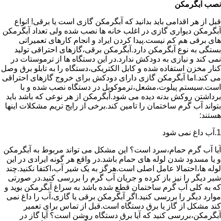
نصب آبگرمکن
قبل از هر اقدامی باید بدانید که آبگرمکن گازی است یا برقی! انواع
آبگرمکن دیواری گازی در اغلب خانه ها نصب شده ولی تعداد آبگرمکن
های برقی هم کم نیست.پیدا کردن ایراد و انجام کارهای تعمیراتی
بستگی به نوع آبگرمکن دارد.آبگرمکن برقی،گازهای احتراقی تولید
نمی کند و نیازی به دودکش ندارد.در این دستگاه ها از ترموستات در
کنار مخزن استفاده شده و کابل الکتریکی،دستگاه را به تابلو برق وصل
می کند.اما آبگرمکن گازی دارای دودکش برای خروج گازهای احتراقی
است.سیستم پیلوت،مشعل،ترموکوبل در دستگاه نصب شده و با
برداشتن روکش بدنه دیده می شود.آبگرمکن از هر نوعی که باشد باید
بتواند آب گرم ساختمان را تامین کند.برخی از رایج تریم مشکلات اینها
هستند:
1.آب داغ نمی شود
آیا آب گرم حمام،سرد است؟ این مشکل می تواند مربوط به آبگرمکن
و یا مسدود شدن لوله های حمام باشد.در واقع هر گونه ایرادی در این
لوله ها،احتمالا عامل اصلی است.هرگز به یک شیر آب،اکتفا نکنید.چند
شیر دیگر را نیز باز کرده و جریان آب گرم را بررسی کنید.در صورتی
که به کلی آب گرم ساختمان قطع شده باشد به سراغ آبگرمکن بوید و
موارد دیگر را بررسی کنید.اگر آبگرمکن برقی یا گازی،آب را داغ نمی
کند مشکل از گاز یا برق دستگاه است.قبل از تماس برای تعمیر
آبگرمکن،بررسی کنید که آیا برق دستگاه روشن است؟ آیا گاز در