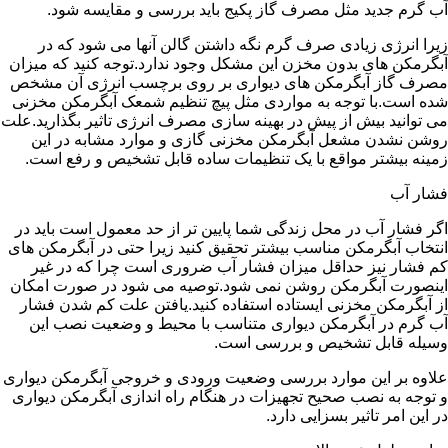
آب گرم جدید مثل مصرف گاز پکیج باید بررسی و مقایسه شود.
زیرا انرژی زیادی صرف گرم نگه داشتن گالن آنها می شود که در
آبگرمکن های بدون مخزن این مشکل وجود ندارد.توجه کنید که میزان
مصرف گاز آبگرمکن های دیواری بر روی برچسب انرژی آن مشخص
شده است.با توجه به مواردی مثل پیچ تنظیم شمعک آبگرمکن مخزنی
می توانید بیش از پیش در بهینه سازی مصرف انرژی تاثیر بگذارید.علت
روشن نشدن مشعل آبگرمکن مخزنی گازی و موارد مشابه در این
زمینه بیشتر مواقع با یک تنظیمات ساده قابل تشخیص و رفع است.
فشار آب
اگر فشار آب در محل زندگی شما پایین تر از حد معمول است باید در
انتخاب آبگرمکن مناسب بیشتر تحقیق کنید زیرا حتی در آبگرمکن های
کم فشار نیز حداقل میزان فشار آب ضروری است چرا که در غیر
اینصورت آبگرمکن روشن نمی شود.توصیه می شود در صورت امکان
از آبگرمکن مخزنی ایستاده استفاده کنید.یافتن علت کم شدن فشار
آب گرم در آبگرمکن دیواری متناسب با محیط و وضعیت نصب این
وسیله قابل تشخیص و بررسی است.
علاوه بر این موارد بررسی وضعیت ورودی و خروجی آبگرمکن دیواری
و توجه به نصب صحیح تجهیزات در هنگام راه اندازی آبگرمکن دیواری
در این امر تاثیر بسزایی دارد.