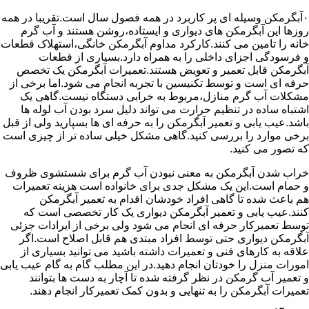
۰آبگرمکن وسیله ای پر کاربرد در همه فصول سال است.تقریبا در همه
روزها این آبگرمکن های دیواری و ایستاده،روشن هستند و آب گرم
خانه را تامین می کنند.کارکرد مداوم آبگرمکن خانگی،استهلاک قطعات
و فرسودگی اجزای داخلی را به همراه دارد.بسیاری از قطعات
آبگرمکن قابل تعمیر و تعویض هستند.تعمیرات آبگرمکن یک تخصص
حرفه ای است و توسط تکنیسین با تجربه انجام می شود.اما برخی از
مشکلات آب گرم منازل،مربوط به خرابی دستگاه نیست.گاهی یک
اشتباه ساده در تنظیم حرارت می تواند دلیل سرد بودن آب لوله ها
باشد.عیب یابی و تعمیر آبگرمکن را به حرفه ای ها بسپارید ولی از قبل
برخی موارد را بررسی کنید.گاهی مشکل خیلی ساده تر از چیزی است
که تصور می کنید.
خراب شدن آبگرمکن به معنی نبودن آب گرم برای شستشوی ظروف
و حمام است.این یک مشکل جدی برای خانواده است هزینه تعمیرات
هم باعث شده تا گاهی افراد خودشان اقدام به تعمیر آبگرمکن
کنند.عیب یابی و تعمیر آبگرمکن دیواری یک کار تخصصی است که
توسط تعمیرکار حرفه ای انجام می شود ولی برخی از ایرادات جزئی
آبگرمکن دیواری حتی توسط افراد مبتدی هم قابل اصلاح است.اگر
علاقه به کارهای فنی و تعمیرات داشته باشید می توانید بسیاری از
امورات منزل را خودتان انجام دهید.در این مطلب گام به گام عیب یابی
و تعمیر آب گرمکن در نظر گرفته شده تا آچار به دست ها بتوانند
تعمیرات آبگرمکن را به تنهایی و بدون کمک تعمیرکار انجام دهند.