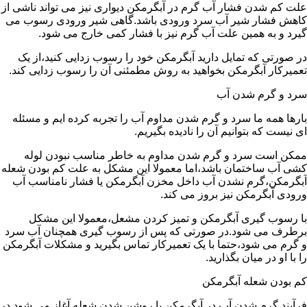
علت کم شدن فشار آب گرم در آبگرمکن دیواری نیز می تواند ناشی از
کاهش فشار شیر آب سرد ورودی باشد.گاهی شیر ورودی رسوب می
گیرد و به همین علت آب گرم نیز با فشار کمی خارج می شود.
در صورتی که تمایل دارید آبگرمکن خود را رسوب زدایی کنید،از یک
تعمیرکار آبگرمکن بخواهید به روش مطمئنی آن را رسوب زدایی کند.
سرد و گرم شدن آب
بارها همه ما سرد و گرم شدن مداوم آب را تجربه کرده ایم و مسئله
ای نیست که بتوانیم آن را نادیده بگیریم.
ممکن است سرد و گرم شدن مداوم به خاطر مناسب نبودن لوله
کشی آب ساختمان باشد،اما معمولا این مشکل به علت کم بودن شعله
آبگرمکن،گرم نشدن آب داخل مخزن آبگرمکن یا فشار نامناسب آب
ورودی آبگرمکن نیز بروز می کند.
با رسوب گیری آبگرمکن و تمیز کردن مشعل،معمولا این مشکل
برطرف می شود.در صورتی که پس از رسوب گیری همچنان آب سرد
و گرم می شود،حتما با یک تعمیرکار تماس بگیرید و مشکلات آبگرمکن
را با او در میان بگذارید.
کم بودن شعله آبگرمکن
فرآیند گرم شدن آب در آبگرمکن با روشن شدن شعله آغاز می شود.در