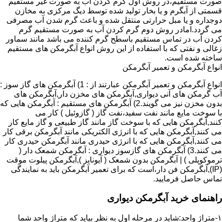
صورت مستقیم،در روش اول گرم کردن آب به صورت غیر مستقیم
قسمتی از آبگرم و یا بخار تولید شده توسط دیگ مرکزی به مخازن
دوجداره و یا مبل حرارتی منتقل شده و باعث گرم شدن آب مصرفی
می گردد.امادر روش دوم گرم کردن آب به صورت مستقیم گرم
کردن آب در تماس مستقیم باسطح گرم کننده می باشد مانند سماور
زغالی و نفتی که با استفاده از این روش انواع آبگرمکن های مستقیم
ساخته شده است.
انواع آبگرمکن و تعمیر آبگرمکن
انواع آبگرمکن و تعمیر آبگرمکن عبارتند از : 1) آبگرمکن های گاز سوز :
آب گرمکن های آنی دیواری,آبگرمکن های مخزن دار,آبگرمکن های
بدون مخزن نیز می گویند.2) آبگرمکن های مستقیم : آبگرمکن هایی که
با سوخت مایع مانند نفت سفید،نفت گاز ( گازوئیل ) کار می
کنند,آبگرمکن هایی که با سوخت گاز مانند گاز طبیعی و گاز مایع کار
می کنند,آبگرمکن هایی که با انرژی الکتریکی مانند آبگرمکن برقی کار
می کنند,آبگرمکن هایی که با انرژی حیدری مانند آبگرمکن حیدری کار
می کنند.3) آبگرمکن های گازسوز دیواری : آبگرمکن شمعک دار (
ترموکوپلی ) | آبگرمکن بدون شمعک ( آیونایز ),آبگرمکن پیلوت موقت
(IP),آبگرمکن فن دار،است که برای تعمیر آبگرمکن باید به نمایندگی
تماس حاصل فرمایید.
راهنمای خرید آبگرمکن دیواری
۱-متراژ واحد:شاید در مرحله اول به نظر بیاید که متراژ واحد شما