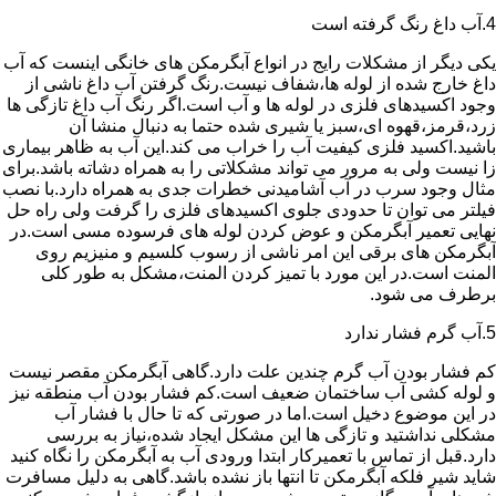
4.آب داغ رنگ گرفته است
یکی دیگر از مشکلات رایج در انواع آبگرمکن های خانگی اینست که آب
داغ خارج شده از لوله ها،شفاف نیست.رنگ گرفتن آب داغ ناشی از
وجود اکسیدهای فلزی در لوله ها و آب است.اگر رنگ آب داغ تازگی ها
زرد،قرمز،قهوه ای،سبز یا شیری شده حتما به دنبال منشا آن
باشید.اکسید فلزی کیفیت آب را خراب می کند.این آب به ظاهر بیماری
زا نیست ولی به مرور می تواند مشکلاتی را به همراه دشاته باشد.برای
مثال وجود سرب در آب آشامیدنی خطرات جدی به همراه دارد.با نصب
فیلتر می توان تا حدودی جلوی اکسیدهای فلزی را گرفت ولی راه حل
نهایی تعمیر آبگرمکن و عوض کردن لوله های فرسوده مسی است.در
آبگرمکن های برقی این امر ناشی از رسوب کلسیم و منیزیم روی
المنت است.در این مورد با تمیز کردن المنت،مشکل به طور کلی
برطرف می شود.
5.آب گرم فشار ندارد
کم فشار بودن آب گرم چندین علت دارد.گاهی آبگرمکن مقصر نیست
و لوله کشی آب ساختمان ضعیف است.کم فشار بودن آب منطقه نیز
در این موضوع دخیل است.اما در صورتی که تا حال با فشار آب
مشکلی نداشتید و تازگی ها این مشکل ایجاد شده،نیاز به بررسی
دارد.قبل از تماس با تعمیرکار ابتدا ورودی آب به آبگرمکن را نگاه کنید
شاید شیر فلکه آبگرمکن تا انتها باز نشده باشد.گاهی به دلیل مسافرت