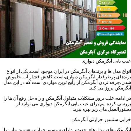
عیب یابی آبگرمکن دیواری
انواع مدل ها و برندهای آبگرمکن در ایران موجود است.یکی از انواع
برندهای پرطرفدار آبگرمکن دیواری،است.کاهش فشار آب،خاموش
شدن،جرقه نزدن آبگرمکن از رایج ترین مواردی است که در این مدل
آبگرمکن بروز می کند.
در ادامه،علت بروز مشکلات متداول آبگرمکن و راه حل رفع آن ها را
بررسی کرده ایم.برای عیب یابی آبگرمکن دیواری می توانید از
دستورالعمل های زیر بهره ببرید:
خرابی سنسور حرارتی آبگرمکن
آبگرمکن های مدل های جدیدتر دارای سنسور حرارتی هستند و آب را