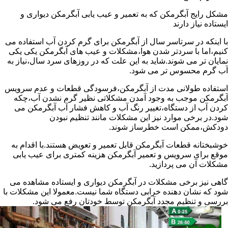
مشکل رایج آبگرمکن که به تعمیر و عیب یابی آبگرمکن دیواری و
ایستاده نیاز دارند
با اینکه در سرتاسر سال از آبگرمکن برای گرم کردن آب استفاده می
کنیم،اما با سردتر شدن هوا،مشکلات و عیب های آبگرمکن یکی یکی
نمایان تر می شوند.شاید به این علت که در روزهای سرد سال،نیاز به
آب گرم محسوس تر می شود.
استفاده طولانی مدت از آبگرمکن،فرسودگی قطعات و عدم سرویس
آبگرمکن موجب به وجود آمدن مشکلاتی نظیر گرم نشدن آب،چکه
کردن آب از دستگاه،تغییر رنگ آب و کاهش فشار آب آبگرمکن می
شود.در برخی موارد نیز این مشکلات مانند تنظیم نبودن
دودکش،ممکن است خطرساز شوند.
خوشبختانه قطعات آبگرمکن قابل تعمیر و تعویض هستند.با اقدام به
موقع برای سرویس و تعمیر آبگرمکن هزینه کمتری برای عیب یابی
مشکلات آن می پردازید.
گاهی نیز برخی مشکلات در آبگرمکن دیواری و ایستاده مشاهده می
شود که نشان دهنده خرابی دستگاه شما نیست.معمولا این مشکلات با
بررسی و تنظیم مجدد آبگرمکن توسط خودتان رفع می شود.