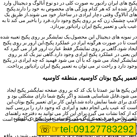
پکیج های ایران رادیور به صورت کلی در دو نوع آنالوگ و دیجیتال وارد
بازار شده اند که هر کدام ویژگی های مخصوص به خود را دارند.پکیج
های آنالاوگ وقتی دچار ایرادی در ساختار خود می شوند،از طریق یک
لامپ چشمک زن که بر روی پکیج وجود دارد،فرد را باخبر می کند تا به
عیب یابی و تعمیر پکیج ایران رادیاتور بپردازد.
در نمونه های دیجیتال این محصول،یک نمایشگر بر روی پکیج تعبیه شده
است تا در صورت هرگونه ایراد در عملکرد پکیج،این ارور بر روی پکیج
ایجاد شود.گاهی بر روی نمایشگر فقط عبارت ارور قرار می گیرد که
این یعنی در عملکرد پکیج ایرادی وجود دارد.گاهی نیز یک کد بر روی
نمایشگر ایجاد می شود که با آن می شود فهمید که چه ایرادی در پکیج
وجود دارد و راحت تر می توان به تعمیر پکیج ایران رادیاتور پرداخت.
تعمیر پکیج بوتان کاوسیه, منطقه کاوسیه
این پکیج ها نیز عمدتا با یک کد که بر روی صفحه نمایگشر پکیج ایجاد
می شود،قابل شناسایی هستند و اگر پکیج شما دارای مشکلی بود و
کدی برای شما نمایش داده شد،اولین کار برای تعمیر پکیج بوتان،این
است که عیب یابی انجام دهید و ایرادی که وجود دارد را بررسی کنید
که از کجا نشات می گیرد.برای این کار می توانید به دفترچه راهنمای
تلفن تماس فوری
تعمیر آبگرمکن کاوسیه,تعمیر پکیج در کاوسیه
محصول خود مراجعه کنید که معمولا تمامی ایرادهایی که ممکن است
برای پکیج پیش بیاید در آن قرار گرفته است.
☞☏
tel:09127783292
گاهی نیز هنگام خرابی پکیج،هیچ اروری نمایش داده نمی شود.در واقع