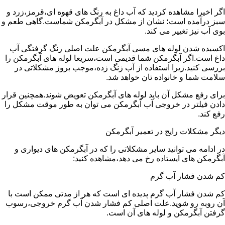
اگر اخیرا مشاهده کردید که آب داغ به رنگ های قهوه ای،قرمز،زرد و
سبز درآمده است؛ نشان از مشکل در آبگرمکن شماست.گاهی طعم و
بوی آب نیز تغییر می کند.
اکسیده شدن لوله های مسی آبگرمکن علت اصلی رنگ گرفتگی آب
داغ است.اگر آبگرمکن شما قدیمی است،سریعا لوله های آبگرمکن را
بررسی کنید.زیرا استفاده از آب زنگ زده،موجب بروز مشکلاتی در
سلامت شما و خانواده تان خواهد شد.
برای رفع مشکل آن باید لوله های آبگرمکن تعویض شوند.همچنین قرار
دادن فیلتر در خروجی آب آبگرمکن می توان به طور موقت مشکل را
رفع کند.
دیگر مشکلات رایج در تعمیر آبگرمکن
در ادامه می توانید سایر مشکلاتی را که در آبگرمکن های دیواری و
آبگرمکن های ایستاده رخ می دهد،مشاهده کنید:
کم شدن فشار آب گرم
کم شدن فشار آب گرم پدیده ای است که هر از مدتی ممکن است با
آن روبه رو شوید.علت اصلی کم فشار شدن آب گرم خروجی،رسوب
گرفتن آبگرمکن و لوله های آن است.