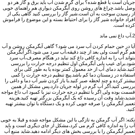
جریان است یا قطع شده؟ برای گرم شدن آب باید برق و گاز هر دو
وصل باشد.چراغ های روشن روی آبگرمکن دیواری هم راهنمای خوبی
از رسیدن سوخت به آن است.شیر گاز را بررسی کنید گاهی یکی از
افراد خانواده شیر گاز را برای احتیاط بسته و این موضوع را فراموش
کرده است.
2.آب داغ نمی ماند
آیا در حین حمام کردن آب سرد می شود؟ گاهی آبگرمکن روشن و آب
هم گرم است ولی بعد از چند دقیقه،آب سرد می شود.اگر آبگرمکن
بتواند آب را به اندازه کافی داغ کند نباید در هنگام مصرف،آب سرد
شود.برای عیب یابی آبگرمکن اول تنظیم درجه حرارت را بررسی
کنید.شاید دمای آب از حد معمول کمتر بوده یا به طور کلی برای
استفاده در زمستان دما کم باشد.پیچ تنظیم درجه حرارت را کمی
بیشتر کرده و چند لحظه صبر کنید.با باز کردن شیر آب دما و داغی را
بررسی کنید.اگر آب گرم در لوله جریان دارد،پس مشکل از همین
قسمت بوده ولی اگر با تنظیم درجه حرارت نیز با کمبود اب داغ مواجه
شدید،شاید وقت آن رسیده که یک آبگرمکن بزرگتر تهیه کنید.هزینه
تعمیر آبگرمکن را صرفه جویی کرده و یک دستگاه با توان بیشتر تهیه
کنید.
نکته: اگر آب گرمکن به تازگی با این مشکل مواجه شده و قبلا به خوبی
آب را به اندازه کافی گرم می کرد،مشکل از جای دیگری است و باید
تعمیر آبگرمکن را با بررسی بخش های دیگر ادامه دهید.شاید منبع آب