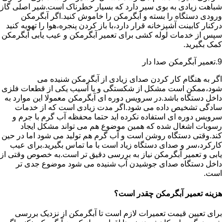
شباهت زیادی به بوی سیر دارد که بسیار خطرناک است.شیر اصلی گاز
ورودی دستگاه را بسته و آبگرمکن را خاموش کنید.اگر آبگرمکن
درکنار کابینت آشپزخانه قرار دارد،با باز کردن پنجره،هوا را تهویه کنید
سپس از خدمات لوله کشی برای تعمیر آبگرمکن و عیب یابی آبگرمکن
کمک بگیرید.
9.تعمیر آبگرمکن صدا دار
اگر به هنگام کار کردن صدای زیادی از آبگرمکن شنیده می
شود،ممکن است مشکل از شکستگی و یا آسیب یکی از قطعات فلزی
داخل دستگاه باشد.در سرویس دوره ای آبگرمکن معمولا این موارد به
سادگی تشخیص داده می شود.اگر مدت زیادی است که از خدمات
سرویس دوره ای استفاده نکرده اید حتما محفظه آب گرم با جرم و
رسوبات اشغال شده که همین موضوع هم می تواند مشکل ایجاد
کند.وقتی دستگاه روشن است و آب گرم هم تولید می شود اما در حین
کارکرد،سر و صدای دستگاه زیاد است با ما تماس بگیرید.برای عیب
یابی و تعمیر آبگرمکن نیاز به بررسی دقیق تر است.به خصوص وقتی از
داخل دستگاه صدای جوشیدن آب شنیده می شود موضوع جدی تر
است.
هزینه تعمیر آبگرمکن چقدر است؟
برای تعیین قیمت تعمیرات لازم است تا آبگرمکن از نزدیک بررسی