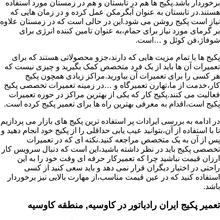
برخوردار باشد.پکیج ها هم در تابستان و هم در زمستان مورد استفاده
هستند.در تابستان به عنوان آبگرمکن عمل کرده و در زمان هایی که
نیاز است پکیج روشن می شود.این در حالی است که در زمستان علاوه
بر گرمای مورد نیاز برای حمام،به عنوان تامین کننده انرژی برای
شوفاژ،فن کوئل و …است.
پکیج ها با تمام مزیت هایی که دارند،جزو محصولاتی هستند که برای
تعمیرات آن ها باید از یک فرد متخصص کمک بگیرید و چیزی نیست که
هر کسی را برای تعمیرات آن بیاورید.مراکز زیادی همچون پکیج
کار،خدمت از ما،تهارن تعمیرگاه و …در زمینه تعمیرات تخصصی پکیج
فعالیت می کنند.پکیج کار که یکی از بهترین مراکز در حوزه تعمیرات
پکیج است،اقدام به معرفی بهترین راه ها برای تعمیر پکیج کرده است.
در ادامه به بررسی ایرادات پر استفاده ترین پکیج های بازار می پردازیم
تا با استفاده از آن،بتوانید عیب یابی حداقلی را از پکیج خود انجام دهید و
پس از آن به یک متخصص مراجعه کنید.نکته ای که در تعمیرات
تخصصی پکیج باید در نظر داشته باشید،این است که دنبال سرویس کار
ارزان قیمت نباشید چرا که تعمیرکار حرفه ای وقت خود را به این
راحتی در اختیار دیگران قرار نمی دهد و باید سعی کنید از کسی
استفاده کنید که در عین قیمت مناسب،از مهارت بالایی نیز برخوردار
باشد.
تعمیر پکیج ایران رادیاتور در کاوسیه, منطقه کاوسیه