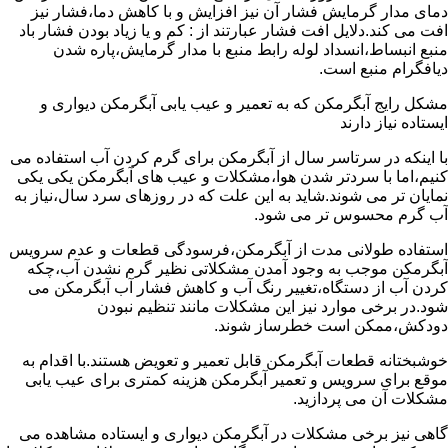
دمای مدار گرمایش فشار آن نیز افزایش و با کاهش دما،فشار نیز
افت می کند.دلایل افت فشار عبارتند از : کم و یا زیاد بودن فشار باد
منبع انبساط،انسداد لوله رابط منبع با مدار گرمایش،پاره شدن
دیافگرام منبع است.
مشکل رایج آبگرمکن که به تعمیر و عیب یابی آبگرمکن دیواری و
ایستاده نیاز دارند
با اینکه در سرتاسر سال از آبگرمکن برای گرم کردن آب استفاده می
کنیم،اما با سردتر شدن هوا،مشکلات و عیب های آبگرمکن یکی یکی
نمایان تر می شوند.شاید به این علت که در روزهای سرد سال،نیاز به
آب گرم محسوس تر می شود.
استفاده طولانی مدت از آبگرمکن،فرسودگی قطعات و عدم سرویس
آبگرمکن موجب به وجود آمدن مشکلاتی نظیر گرم نشدن آب،چکه
کردن آب از دستگاه،تغییر رنگ آب و کاهش فشار آب آبگرمکن می
شود.در برخی موارد نیز این مشکلات مانند تنظیم نبودن
دودکش،ممکن است خطرساز شوند.
خوشبختانه قطعات آبگرمکن قابل تعمیر و تعویض هستند.با اقدام به
موقع برای سرویس و تعمیر آبگرمکن هزینه کمتری برای عیب یابی
مشکلات آن می پردازید.
گاهی نیز برخی مشکلات در آبگرمکن دیواری و ایستاده مشاهده می