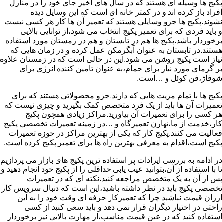
پکیج ها وسیله ای هستند که در سال های اخیر جای خود را در منازل
افراد باز کرده اند و در کمتر خانه ای است که این وسایل دیده
نشوند.پکیج ها جزو وسایلی هستند که تعمیر آن ها کار هر کسی نیست
و باید فردی که برای تعمیر پکیج انتخاب می شود،از توانایی بالایی
برخوردار باشد.پکیج ها هم در تابستان و هم در زمستان مورد استفاده
هستند.در تابستان به عنوان آبگرمکن عمل کرده و در زمان هایی که
نیاز است پکیج روشن می شود.این در حالی است که در زمستان علاوه
بر گرمای مورد نیاز برای حمام،به عنوان تامین کننده انرژی برای
شوفاژ،فن کوئل و …است.
پکیج ها با تمام مزیت هایی که دارند،جزو محصولاتی هستند که برای
تعمیرات آن ها باید از یک فرد متخصص کمک بگیرید و چیزی نیست که
هر کسی را برای تعمیرات آن بیاورید.مراکز زیادی همچون پکیج
کار،خدمت از ما،تهارن تعمیرگاه و …در زمینه تعمیرات تخصصی پکیج
فعالیت می کنند.پکیج کار که یکی از بهترین مراکز در حوزه تعمیرات
پکیج است،اقدام به معرفی بهترین راه ها برای تعمیر پکیج کرده است.
در ادامه به بررسی ایرادات پر استفاده ترین پکیج های بازار می پردازیم
تا با استفاده از آن،بتوانید عیب یابی حداقلی را از پکیج خود انجام دهید و
پس از آن به یک متخصص مراجعه کنید.نکته ای که در تعمیرات
تخصصی پکیج باید در نظر داشته باشید،این است که دنبال سرویس کار
ارزان قیمت نباشید چرا که تعمیرکار حرفه ای وقت خود را به این
راحتی در اختیار دیگران قرار نمی دهد و باید سعی کنید از کسی
استفاده کنید که در عین قیمت مناسب،از مهارت بالایی نیز برخوردار