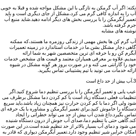
نکته: اگر آب گرمکن به تازگی با این مشکل مواجه شده و قبلا به خوبی
آب را به اندازه کافی گرم می کرد،مشکل از جای دیگری است و باید
تعمیر آبگرمکن را با بررسی بخش های دیگر ادامه دهید.شاید منبع آب
جرم گرفته باشد.
نوشته های مشابه
آب گرم کن ها بخش مهمی از زندگی روزمره ما هستند،که ممکنه
گاهی دچار مشکل بشن.ما در خدمات استاندارد در زمینه تعمیرات
آبگرم کن رو با حرفه ای ترین متخصصین شهر به شما ارائه
میدیم.علاوه بر معرفی همیاران معتمد و قیمت های مشخص خدمات
خود را گارانتی می کنه و در صورت بروز هر گونه مشکل در شیوه
ارائه خدمات می تونید با تیم پشتیبانی تماس بگیرید.
3.آب بیش از حد داغ است
عیب یابی و تعمیر آبگرمگن را با بررسی تنظیم دما شروع کنید.اگر
تنظیمات فعلی دستگاه زیاد است با کم کردن دما مشکل برطرف می
شود ولی اگر دما با کم کردن حرارت نیز همچنان زیاد باشد،باید سریع
دستگاه را خاموش کنید.برای تعمیر آبگرمکن و مشاوره با یک حرفه ای
تماس بگیرد.داغ شدن آب بیش از حد می تواند خطراتی را ایجاد
کند.گاهی حتی با تنظیم دما،صدای آب جوش از درون دستگاه شنیده
می شود و دمای آب بسیار بالاتر از حد تنظیم شده است.در این صورت
امکان خرابی شیر تنظیم وجود دارد.تعمیر آبگرمکن دیواری که قادر به