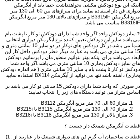
اینکه این نوع دودکش مکشی نخواهدداشت حتما باید از آبگرمکن
دیواری فن دار استفاده نمایید.برای متراژهای بین 60 الی 130 متر
مربع آبگرمکن B3315IF و متراژهای بالای 130 متر مربع آبگرمکن
B3318IF مناسب می باشد.
۴-سایز دودکش واحد:اگر واحد شما دارای دودکش تو کار تا پشت بام
می باشد سایز این دودکش تعیین کننده نوع آبگرمکن دیواری انتخابی
شما می باشد.در کل دودکش های توکار در دو سایز 10 سانتی متری و
15 سانتی متری می باشد به عبارت دیگر قطر دودکش داخل کار این
ابعاد می باشد.برای اینکه بهتر بتوانیم منظورمان را برسانیم دودکش
های سایز دودکش بخاری 10 سانتی متری می باشد.اگر واحد شما
دودکش تو کار تا پشت بام با سایز 10 سانتی متری ( هم اندازه دودکش
بخاری) داشته باشد تنها می توانید از آبگرمکن BX114 استفاده نمایید.
در صورتی که واحد شما دارای دودکش 15 سانتی تو کار می باشد بر
اساس متراژ می توانید دستگاه های زیر را انتخاب نمایید:
متراژ 60 الی 70 متر مربع آبگرمکن B3112
متراژ 70 الی 130 متر مربع آبگرمکن B3115 یا B3215i
متراژ بالاتر از 130 متر مربع آبگرمکن B3118 یا B3218i
قطعات آبگرمکن شمعک دار چیست ؟
قطعات ساختمان آب گرم کن های دیواری شمعک دار عبارتند از : 1)