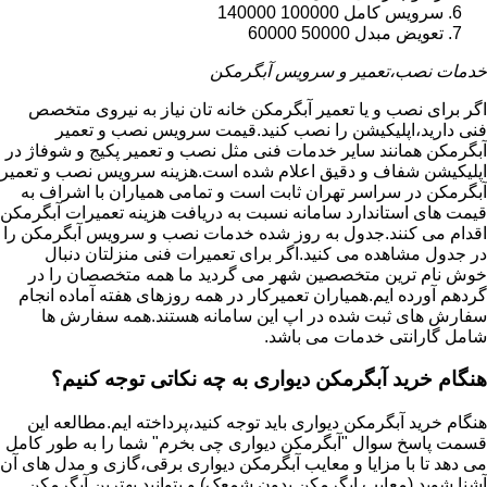
سرویس کامل 100000 140000
تعویض مبدل 50000 60000
خدمات نصب،تعمیر و سرویس آبگرمکن
اگر برای نصب و یا تعمیر آبگرمکن خانه تان نیاز به نیروی متخصص
فنی دارید،اپلیکیشن را نصب کنید.قیمت سرویس نصب و تعمیر
آبگرمکن همانند سایر خدمات فنی مثل نصب و تعمیر پکیج و شوفاژ در
اپلیکیشن شفاف و دقیق اعلام شده است.هزینه سرویس نصب و تعمیر
آبگرمکن در سراسر تهران ثابت است و تمامی همیاران با اشراف به
قیمت های استاندارد سامانه نسبت به دریافت هزینه تعمیرات آبگرمکن
اقدام می کنند.جدول به روز شده خدمات نصب و سرویس آبگرمکن را
در جدول مشاهده می کنید.اگر برای تعمیرات فنی منزلتان دنبال
خوش نام ترین متخصصین شهر می گردید ما همه متخصصان را در
گردهم آورده ایم.همیاران تعمیرکار در همه روزهای هفته آماده انجام
سفارش های ثبت شده در اپ این سامانه هستند.همه سفارش ها
شامل گارانتی خدمات می باشد.
هنگام خرید آبگرمکن دیواری به چه نکاتی توجه کنیم؟
هنگام خرید آبگرمکن دیواری باید توجه کنید،پرداخته ایم.مطالعه این
قسمت پاسخ سوال "آبگرمکن دیواری چی بخرم" شما را به طور کامل
می دهد تا با مزایا و معایب آبگرمکن دیواری برقی،گازی و مدل های آن
آشنا شوید (معایب ابگرمکن بدون شمعک) و بتوانید بهترین آبگرمکن