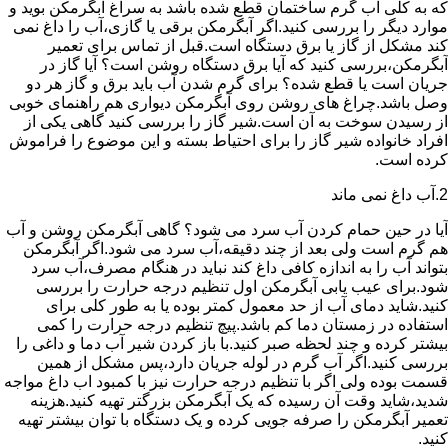
که به کلی آب گرم ساختمان قطع شده باشد به سراغ آبگرمکن بوید و
موارد دیگر را بررسی کنید.اگر آبگرمکن برقی یا گازی،آب را داغ نمی
کند مشکل از گاز یا برق دستگاه است.قبل از تماس برای تعمیر
آبگرمکن،بررسی کنید که آیا برق دستگاه روشن است؟ آیا گاز در
جریان است یا قطع شده؟ برای گرم شدن آب باید برق و گاز هر دو
وصل باشد.چراغ های روشن روی آبگرمکن دیواری هم راهنمای خوبی
از رسیدن سوخت به آن است.شیر گاز را بررسی کنید گاهی یکی از
افراد خانواده شیر گاز را برای احتیاط بسته و این موضوع را فراموش
کرده است.
2.آب داغ نمی ماند
آیا در حین حمام کردن آب سرد می شود؟ گاهی آبگرمکن روشن و آب
هم گرم است ولی بعد از چند دقیقه،آب سرد می شود.اگر آبگرمکن
بتواند آب را به اندازه کافی داغ کند نباید در هنگام مصرف،آب سرد
شود.برای عیب یابی آبگرمکن اول تنظیم درجه حرارت را بررسی
کنید.شاید دمای آب از حد معمول کمتر بوده یا به طور کلی برای
استفاده در زمستان دما کم باشد.پیچ تنظیم درجه حرارت را کمی
بیشتر کرده و چند لحظه صبر کنید.با باز کردن شیر آب دما و داغی را
بررسی کنید.اگر آب گرم در لوله جریان دارد،پس مشکل از همین
قسمت بوده ولی اگر با تنظیم درجه حرارت نیز با کمبود اب داغ مواجه
شدید،شاید وقت آن رسیده که یک آبگرمکن بزرگتر تهیه کنید.هزینه
تعمیر آبگرمکن را صرفه جویی کرده و یک دستگاه با توان بیشتر تهیه
کنید.