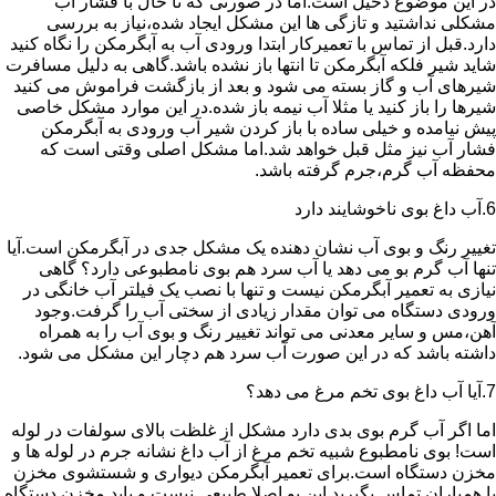
در این موضوع دخیل است.اما در صورتی که تا حال با فشار آب
مشکلی نداشتید و تازگی ها این مشکل ایجاد شده،نیاز به بررسی
دارد.قبل از تماس با تعمیرکار ابتدا ورودی آب به آبگرمکن را نگاه کنید
شاید شیر فلکه آبگرمکن تا انتها باز نشده باشد.گاهی به دلیل مسافرت
شیرهای آب و گاز بسته می شود و بعد از بازگشت فراموش می کنید
شیرها را باز کنید یا مثلا آب نیمه باز شده.در این موارد مشکل خاصی
پیش نیامده و خیلی ساده با باز کردن شیر آب ورودی به آبگرمکن
فشار آب نیز مثل قبل خواهد شد.اما مشکل اصلی وقتی است که
محفظه آب گرم،جرم گرفته باشد.
6.آب داغ بوی ناخوشایند دارد
تغییر رنگ و بوی آب نشان دهنده یک مشکل جدی در آبگرمکن است.آیا
تنها آب گرم بو می دهد یا آب سرد هم بوی نامطبوعی دارد؟ گاهی
نیازی به تعمیر آبگرمکن نیست و تنها با نصب یک فیلتر آب خانگی در
ورودی دستگاه می توان مقدار زیادی از سختی آب را گرفت.وجود
آهن،مس و سایر معدنی می تواند تغییر رنگ و بوی آب را به همراه
داشته باشد که در این صورت آب سرد هم دچار این مشکل می شود.
7.آیا آب داغ بوی تخم مرغ می دهد؟
اما اگر آب گرم بوی بدی دارد مشکل از غلظت بالای سولفات در لوله
است! بوی نامطبوع شبیه تخم مرغ از آب داغ نشانه جرم در لوله ها و
مخزن دستگاه است.برای تعمیر آبگرمکن دیواری و شستشوی مخزن
با همیاران تماس بگیرید.این بو اصلا طبیعی نیست و باید مخزن دستگاه