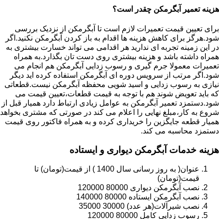
هزینه تعمیر آبگرمکن چقدر است؟
برای تعیین قیمت تعمیرات لازم است تا آبگرمکن از نزدیک بررسی
شود.هرگز برای کاهش هزینه ها اقدام به باز کردن آبگرمکن نکنید.اگر
در این زمینه تجربه ای ندارید هر اقدامی می تواند خسارت بیشتری به
همراه داشته باشد و هزینه بیشتری روی دست تان بگذارد.به همراه
تعمیرات معمولا جرم گیری و رسوب زدایی آبگرمکن هم انجام می
شود.اگر مرتب از سرویس دوره ای آبگرمکن استفاده کرده اید دیگر
نیازی به رسوب زدایی و اسید شویی محفظه آبگرمکن نیست.قطعاتی
که باید تعویض شوند هم با توجه به قیمت قطعات،تعیین قیمت می
شود.دستمزد تعمیر آبگرمکن به عوامل زیادی ارتباط دارد همیار قبل از
شروع به کار،مبلغ نهایی را اعلام می کند در صورتی که مشتری بخواهد
همیار قطعه جایگزین را خریداری کرده و به همراه فاکتور روی قیمت
دستمزد محاسبه می کند.
هزینه خدمات آبگرمکن دیواری و ایستاده
عنوان( به روز رسانی سال 1400 ) از قیمت(تومان) تا
قیمت(تومان)
نصب آبگرمکن دیواری 80000 120000
نصب آبگرمکن ایستاده 80000 140000
نصب شیرآلات(هر عدد) 30000 35000
رسوب زدایی کامل 80000 120000