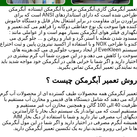
تعمیر آبگرمکن گازی،آبگرمکن برقی یا آبگرمکن ایستاده ​ آبگرمکن
طراحی شده است که دارای استانداردهای ANSI است که برای
برآوردن برای مقاومت در برابر اشتعال بخار قابل و دستگاه خاموش
کننده هوا سوخت یک نوع حفاظتی دوگانه را فراهم می کند،تعمیر و
نگهداری فیلتر هوای آبگرمکن بسیار مهم است و از عواملی مانند :
مسدود شدن شعله با آستر،گرد و غبار و روغن و … جلو گیری می
کندو با طراحی NOX و با استفاده از اکسید نیتروژن پایین و ثبت اختراع
سیستم EverKleen از ایجاد رسوب جلوگیری می کند،هزینه های
سوخت را کاهش می دهد،و در این صورت شما آب گرم بیشتری در
اختیار دارید و اگر شما با خرابی هایی در آبگرمکن خود مواجه شدید باید
به نمایندگی تعمیر آبگرمکن تماس بگیرید.
روش تعمیر آبگرمکن چیست ؟
تعمیر آبگرمکن همه محصولات طیف گسترده ای از محصولات آب گرم
ارائه می دهند که شامل دیستگاه های قدیمی و مخازن آب مستقیم با
ظرفیت 40 الی 100 گالن و همچنین مخازن آب غیر مستقیم و
مستقیم است که می تواند،از یک سیستم دیگ بخار با کارآمدترین
دیگهای آب مصرفی نیاز دارید و شما با استفاده از دیگ بخار AIM
همیشه آبگرم مصرفی در اختیار دارید و اگر شما در این مول آبگرمکن
ها با خرابی روبرو شدید،نیاز به یک تکنسین تعمیر آبگرمکن دارید.