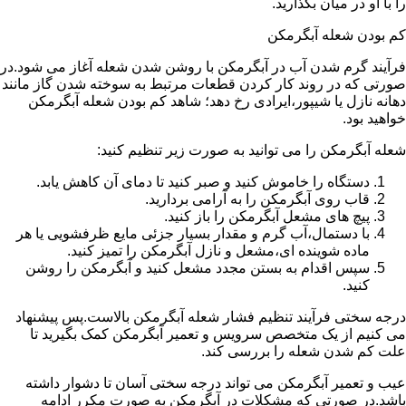
را با او در میان بگذارید.
کم بودن شعله آبگرمکن
فرآیند گرم شدن آب در آبگرمکن با روشن شدن شعله آغاز می شود.در
صورتی که در روند کار کردن قطعات مرتبط به سوخته شدن گاز مانند
دهانه نازل یا شیپور،ایرادی رخ دهد؛ شاهد کم بودن شعله آبگرمکن
خواهید بود.
شعله آبگرمکن را می توانید به صورت زیر تنظیم کنید:
دستگاه را خاموش کنید و صبر کنید تا دمای آن کاهش یابد.
قاب روی آبگرمکن را به آرامی بردارید.
پیچ های مشعل آبگرمکن را باز کنید.
با دستمال،آب گرم و مقدار بسیار جزئی مایع ظرفشویی یا هر
ماده شوینده ای،مشعل و نازل آبگرمکن را تمیز کنید.
سپس اقدام به بستن مجدد مشعل کنید و آبگرمکن را روشن
کنید.
درجه سختی فرآیند تنظیم فشار شعله آبگرمکن بالاست.پس پیشنهاد
می کنیم از یک متخصص سرویس و تعمیر آبگرمکن کمک بگیرید تا
علت کم شدن شعله را بررسی کند.
عیب و تعمیر آبگرمکن می تواند درجه سختی آسان تا دشوار داشته
باشد.در صورتی که مشکلات در آبگرمکن به صورت مکرر ادامه