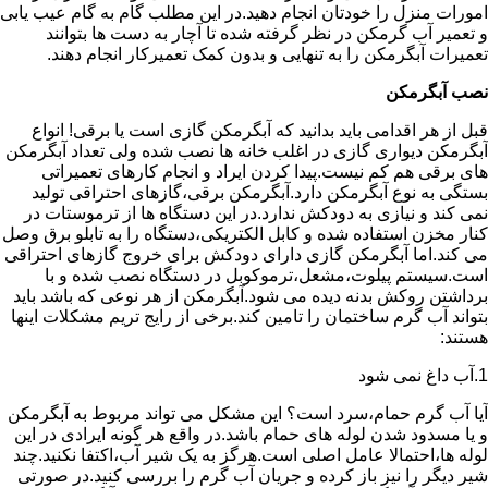
امورات منزل را خودتان انجام دهید.در این مطلب گام به گام عیب یابی
و تعمیر آب گرمکن در نظر گرفته شده تا آچار به دست ها بتوانند
تعمیرات آبگرمکن را به تنهایی و بدون کمک تعمیرکار انجام دهند.
نصب آبگرمکن
قبل از هر اقدامی باید بدانید که آبگرمکن گازی است یا برقی! انواع
آبگرمکن دیواری گازی در اغلب خانه ها نصب شده ولی تعداد آبگرمکن
های برقی هم کم نیست.پیدا کردن ایراد و انجام کارهای تعمیراتی
بستگی به نوع آبگرمکن دارد.آبگرمکن برقی،گازهای احتراقی تولید
نمی کند و نیازی به دودکش ندارد.در این دستگاه ها از ترموستات در
کنار مخزن استفاده شده و کابل الکتریکی،دستگاه را به تابلو برق وصل
می کند.اما آبگرمکن گازی دارای دودکش برای خروج گازهای احتراقی
است.سیستم پیلوت،مشعل،ترموکوبل در دستگاه نصب شده و با
برداشتن روکش بدنه دیده می شود.آبگرمکن از هر نوعی که باشد باید
بتواند آب گرم ساختمان را تامین کند.برخی از رایج تریم مشکلات اینها
هستند:
1.آب داغ نمی شود
آیا آب گرم حمام،سرد است؟ این مشکل می تواند مربوط به آبگرمکن
و یا مسدود شدن لوله های حمام باشد.در واقع هر گونه ایرادی در این
لوله ها،احتمالا عامل اصلی است.هرگز به یک شیر آب،اکتفا نکنید.چند
شیر دیگر را نیز باز کرده و جریان آب گرم را بررسی کنید.در صورتی