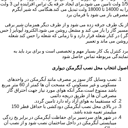
1/5 ولت تامین می شود.برای ایجاد جرقه یک تراس افزاینده این 3 ولت
را به 14000 تا 18000 ولت تبدیل می کند.هنگامی که شیر آبگرم
مصرفی باز می شود با فرمان برد
از یک طرف جرقه زده می شود و از طرف دیگر همزمان شیر برقی
مسیر گاز را باز می کند و مشعل روشن می شود.الکترود آیونایز ( حس
گر ) در کنار شعله قرار دارد و تا زمانی که شعله را حس کند شعله
روشن می ماند و تعمیر
برد کنترل یک کار بسیار مهم و تخصصی است و برای برد باید به
نمایندگی مربوطه تماس حاصل شود
اصول انتخاب محل نصب آبگرمکن دیواری
نصب وسایل گاز سوز پر مصرف مانند آبگرمکن در واحدهای
مسکونی و غیر مسکونی که مسحت آن ها کمتر از 60 متر مربع
باشد ممنوع است،مگر آنکه هوای مورد نیاز جهت احتراق گاز
مصرفی آن ها از طریق دریچه دائمی
که مستقیما به هوای آزاد راه دارد تامین گردد.
در بالای محل نصب آبگرمکن دودکشی با حداقل قطر 150
میلیمتر تعبیه شده باشد.
در شهر های سردسیر برای حفاظت آبگرمکن در برابر یخ زدگی
میبایستی آبگرمکن در داخل ساختمان نصب شود و از نصب آن