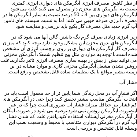
از نظر کاهش مصرف انرژی آبگرمکن های دیواری انرژی کمتری
نسبت به آبگرمکن های مخزن دار مصرف می کنند.گفته می شود
آبگرمکن های دیواری بین 8 تا 50 درصد نسبت به سایر آبگرمکن ها در
مصرف انرژی صرفه جویی می کنند; اما به نسبت سیستم های تامین
آب گرم جدید مثل مصرف گاز پکیج باید بررسی و مقایسه شود.
زیرا انرژی زیادی صرف گرم نگه داشتن گالن آنها می شود که در
آبگرمکن های بدون مخزن این مشکل وجود ندارد.توجه کنید که میزان
مصرف گاز آبگرمکن های دیواری بر روی برچسب انرژی آن مشخص
شده است.با توجه به مواردی مثل پیچ تنظیم شمعک آبگرمکن مخزنی
می توانید بیش از پیش در بهینه سازی مصرف انرژی تاثیر بگذارید.علت
روشن نشدن مشعل آبگرمکن مخزنی گازی و موارد مشابه در این
زمینه بیشتر مواقع با یک تنظیمات ساده قابل تشخیص و رفع است.
فشار آب
اگر فشار آب در محل زندگی شما پایین تر از حد معمول است باید در
انتخاب آبگرمکن مناسب بیشتر تحقیق کنید زیرا حتی در آبگرمکن های
کم فشار نیز حداقل میزان فشار آب ضروری است چرا که در غیر
اینصورت آبگرمکن روشن نمی شود.توصیه می شود در صورت امکان
از آبگرمکن مخزنی ایستاده استفاده کنید.یافتن علت کم شدن فشار
آب گرم در آبگرمکن دیواری متناسب با محیط و وضعیت نصب این
وسیله قابل تشخیص و بررسی است.