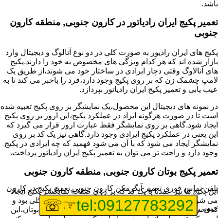
باشد.
تعمیر پکیج ایران رادیاتور در کارون جنوبی, منطقه کارون
جنوبی
پکیج های ایران رادیور به صورت کلی در دو نوع آنالوگ و دیجیتال وارد
بازار شده اند که هر کدام ویژگی های مخصوص به خود را دارند.پکیج
های آنالاوگ وقتی دچار ایرادی در ساختار خود می شوند،از طریق یک
لامپ چشمک زن که بر روی پکیج وجود دارد،فرد را باخبر می کند تا به
عیب یابی و تعمیر پکیج ایران رادیاتور بپردازد.
در نمونه های دیجیتال این محصول،یک نمایشگر بر روی پکیج تعبیه شده
است تا در صورت هرگونه ایراد در عملکرد پکیج،این ارور بر روی پکیج
ایجاد شود.گاهی بر روی نمایشگر فقط عبارت ارور قرار می گیرد که
این یعنی در عملکرد پکیج ایرادی وجود دارد.گاهی نیز یک کد بر روی
نمایشگر ایجاد می شود که با آن می شود فهمید که چه ایرادی در پکیج
وجود دارد و راحت تر می توان به تعمیر پکیج ایران رادیاتور پرداخت.
تعمیر پکیج بوتان کارون جنوبی, منطقه کارون جنوبی
تلفن تماس فوری
تعمیر آبگرمکن کارون جنوبی,تعمیر پکیج در کارون
این پکیج ها نیز عمدتا با یک کد که بر روی صفحه نمایگشر پکیج ایجاد
می شود،قابل شناسایی هستند و اگر پکیج شما دارای مشکلی بود و
☞☏
tel:09127783292
جنوبی
کدی برای شما نمایش داده شد،اولین کار برای تعمیر پکیج بوتان،این