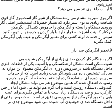
تمیز شود.
8.آیا آب داغ بوی تند سیر می دهد؟
اگر بوی سیر به مشام می رسد،مشکل از شیر گاز است.بوی گاز قوی
شباهت زیادی به بوی سیر دارد که بسیار خطرناک است.شیر اصلی گاز
ورودی دستگاه را بسته و آبگرمکن را خاموش کنید.اگر آبگرمکن
درکنار کابینت آشپزخانه قرار دارد،با باز کردن پنجره،هوا را تهویه کنید
سپس از خدمات لوله کشی برای تعمیر آبگرمکن و عیب یابی آبگرمکن
کمک بگیرید.
9.تعمیر آبگرمکن صدا دار
اگر به هنگام کار کردن صدای زیادی از آبگرمکن شنیده می
شود،ممکن است مشکل از شکستگی و یا آسیب یکی از قطعات فلزی
داخل دستگاه باشد.در سرویس دوره ای آبگرمکن معمولا این موارد به
سادگی تشخیص داده می شود.اگر مدت زیادی است که از خدمات
سرویس دوره ای استفاده نکرده اید حتما محفظه آب گرم با جرم و
رسوبات اشغال شده که همین موضوع هم می تواند مشکل ایجاد
کند.وقتی دستگاه روشن است و آب گرم هم تولید می شود اما در حین
کارکرد،سر و صدای دستگاه زیاد است با ما تماس بگیرید.برای عیب
یابی و تعمیر آبگرمکن نیاز به بررسی دقیق تر است.به خصوص وقتی از
داخل دستگاه صدای جوشیدن آب شنیده می شود موضوع جدی تر
است.