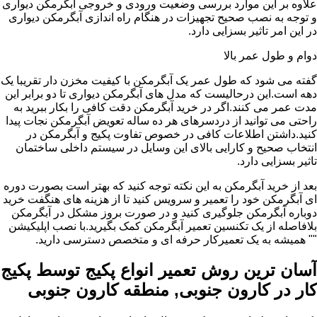
علاوه بر این موارد بررسی وضعیت ورودی و خروجی آبگرمکن دیواری
و توجه به نصب صحیح تجهیزات در هنگام راه اندازی آبگرمکن دیواری
در این امر تاثیر بسزایی دارد.
دوام و طول عمر بالا
گفته می شود که طول عمر یک آبگرمکن با کیفیت مخزن دار تقریبا یک
دهه است.این درحالیست که مدل های آبگرمکن دیواری تا دو برابر این
مدت عمر می کنند.اگر در خرید آبگرمکن دقت کافی را بکار ببرید به
راحتی می توانید از دردسرهای هر ده ساله تعویض آبگرمکن نجات پیدا
کنید.داشتن اطلاعات کافی در خصوص تفاوت پکیج و آبگرمکن در
انتخاب صحیح و کارایی بالای این وسایل در سیستم داخلی ساختمان
تاثیر بسزایی دارد.
بعد از خرید آبگرمکن به این نکته توجه کنید که بهتر است بصورت دوره
ای آبگرمکن خود را تعمیر و سرویس کنید تا از هزینه های هنگفت خرید
دوباره آبگرمکن جلوگیری کنید و در صورت بروز مشکل در آبگرمکن
بلافاصله از یک تکنسین تعمیر آبگرمکن کمک بگیرید.با نصب اپلیکیشن
"" همیشه به یک تعمیرکار حرفه ای و متخصص دسترسی دارید.
آسان ترین روش تعمیر انواع پکیج توسط پکیج
کار در کارون جنوبی, منطقه کارون جنوبی