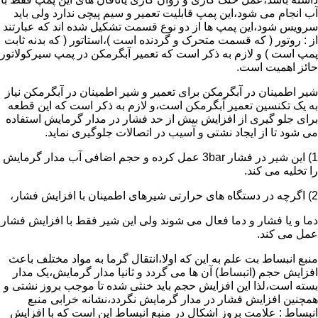
آب انجام می شود،این پمپ قابلیت تعمیر و سیم پیچی ندارد ولی باید
سرویس شود،این پمپ ها از دو نوع قسمت تشکیل شده اند که عبارتند
از : روتور ( که قسمت متحرک و گردنده است )،استاتور ( که بدنه ثابت
پمپ است ) و لازم به ذکر است که تعمیر آبگرمکن در پمپ سیرکولاتور
حائز اهمیت است.
شیر اطمینان در آبگرمکن برای تعمیر و شیر اطمینان در آبگرمکن نیاز
به یک تکنسین تعمیر آبگرمکن است،و لازم به ذکر است که این قطعه
برای جلو گیری از افزایش بیش از حد فشار در مدار گرمایش استفاده
می شود تا از ایجاد نشتی و آسیب در اتصالات جلوگیری نماید.
1) این شیر در فشار 3bar عمل کرده و حجم اضافی آب مدار گرمایش
را تخلیه می کند.
2) اگرچه در دستگاه های حرارتی شیرهای اطمینان با افزایش فشار،
دما و یا فشار و دما فعال می شوند ولی این شیر فقط با افزایش فشار
عمل می کند.
منبع انبساط بت علم به این که اولا،انتقال گرما به مواد مختلف باعث
افزایش حجم (اتبساط) آن ها می گردد و ثانیا مدار گرمایش،یک مدار
بسته است،لذا این افزایش حجم باید خنثی شده تا موجب بروز نشتی و
همچنین افزایش فشار در مدار گرمایش نگردد،نشانه خرابی منبع
انبساط : علامت بروز اشکال در منبع انبساط این است که با افزایش