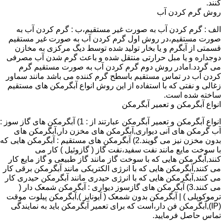
کنند.
روش گرم کردن آب
الف : گرم کردن آب به صورت غیر مستقیم،ب : گرم کردن آب به
صورت مستقیم،در روش اول گرم کردن آب به صورت غیر مستقیم
قسمتی از آبگرم و یا بخار تولید شده توسط دیگ مرکزی به مخازن
دوجداره و یا مبل حرارتی منتقل شده و باعث گرم شدن آب مصرفی
می گردد.امادر روش دوم گرم کردن آب به صورت مستقیم گرم
کردن آب در تماس مستقیم باسطح گرم کننده می باشد مانند سماور
زغالی و نفتی که با استفاده از این روش انواع آبگرمکن های مستقیم
ساخته شده است.
انواع آبگرمکن و تعمیر آبگرمکن
انواع آبگرمکن و تعمیر آبگرمکن عبارتند از : 1) آبگرمکن های گاز سوز :
آب گرمکن های آنی دیواری,آبگرمکن های مخزن دار,آبگرمکن های
بدون مخزن نیز می گویند.2) آبگرمکن های مستقیم : آبگرمکن هایی که
با سوخت مایع مانند نفت سفید،نفت گاز ( گازوئیل ) کار می
کنند,آبگرمکن هایی که با سوخت گاز مانند گاز طبیعی و گاز مایع کار
می کنند,آبگرمکن هایی که با انرژی الکتریکی مانند آبگرمکن برقی کار
می کنند,آبگرمکن هایی که با انرژی حیدری مانند آبگرمکن حیدری کار
می کنند.3) آبگرمکن های گازسوز دیواری : آبگرمکن شمعک دار (
ترموکوپلی ) | آبگرمکن بدون شمعک ( آیونایز ),آبگرمکن پیلوت موقت
(IP),آبگرمکن فن دار،است که برای تعمیر آبگرمکن باید به نمایندگی
تماس حاصل فرمایید.