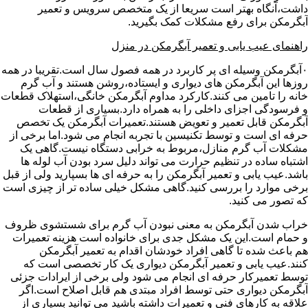
داشت،آنگاه بهتر است سریعا از یک متخصص سرویس و تعمیر
آبگرمکن برای رفع مشکلات کمک بگیرید.
راهنمای عیب یابی و تعمیر آبگرمکن در منزل
۰آبگرمکن وسیله ای پر کاربرد در همه فصول سال است.تقریبا در همه
روزها این آبگرمکن های دیواری و ایستاده،روشن هستند و آب گرم
خانه را تامین می کنند.کارکرد مداوم آبگرمکن خانگی،استهلاک قطعات
و فرسودگی اجزای داخلی را به همراه دارد.بسیاری از قطعات
آبگرمکن قابل تعمیر و تعویض هستند.تعمیرات آبگرمکن یک تخصص
حرفه ای است و توسط تکنیسین با تجربه انجام می شود.اما برخی از
مشکلات آب گرم منازل،مربوط به خرابی دستگاه نیست.گاهی یک
اشتباه ساده در تنظیم حرارت می تواند دلیل سرد بودن آب لوله ها
باشد.عیب یابی و تعمیر آبگرمکن را به حرفه ای ها بسپارید ولی از قبل
برخی موارد را بررسی کنید.گاهی مشکل خیلی ساده تر از چیزی است
که تصور می کنید.
خراب شدن آبگرمکن به معنی نبودن آب گرم برای شستشوی ظروف
و حمام است.این یک مشکل جدی برای خانواده است هزینه تعمیرات
هم باعث شده تا گاهی افراد خودشان اقدام به تعمیر آبگرمکن
کنند.عیب یابی و تعمیر آبگرمکن دیواری یک کار تخصصی است که
توسط تعمیرکار حرفه ای انجام می شود ولی برخی از ایرادات جزئی
آبگرمکن دیواری حتی توسط افراد مبتدی هم قابل اصلاح است.اگر
علاقه به کارهای فنی و تعمیرات داشته باشید می توانید بسیاری از