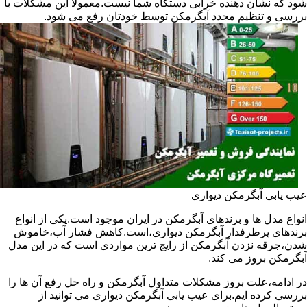
شود که نشان دهنده خرابی دستگاه شما نیست.معمولا این مشکلات با
بررسی و تنظیم مجدد آبگرمکن توسط خودتان رفع می شود.
عیب یابی آبگرمکن دیواری
انواع مدل ها و برندهای آبگرمکن در ایران موجود است.یکی از انواع
برندهای پرطرفدار آبگرمکن دیواری،است.کاهش فشار آب،خاموش
شدن،جرقه نزدن آبگرمکن از رایج ترین مواردی است که در این مدل
آبگرمکن بروز می کند.
در ادامه،علت بروز مشکلات متداول آبگرمکن و راه حل رفع آن ها را
بررسی کرده ایم.برای عیب یابی آبگرمکن دیواری می توانید از