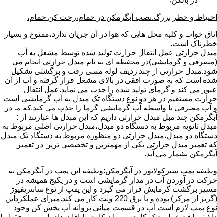
در بالکن،
احتیاط و خطر بزرگ:نصب آبگرمکن در حمام،رخت کن حمام،
اتاق خواب و کلیه محل هایی که هوا در آن جریان ندارد،ممنوع و بسیار
خطرناک است.
مبدل حرارتی عمل انتقال حرارت تولید شده توسط مشعل به آب
(مصرفی و گرمایشی)در محفظه ای به نام مبدل حرارتی انجام می
شود.مبدل حرارتی از چند ردیف لوله مسی رفت و برگشتی تشکیل
شده است که به صورت افقی در بالای مشعل قرار گرفته و آب از آن
عبور می کند و گرمای تولید شده را جذب می نماید.عمل انتقال
حرارت مستقیم در هر دو نوع دستگاه تک مبدل به آب گرمایشی است
و آب مصرفی با واسطه آب گرمایشی گرما را جذب می کند.که ما در
آبگرمکن چند مبل مبدل حرارتی داریم که این مبدل ها عبارتند از :
مبدل ثانویه مربوط به دستگاه دو مبدل،مبدل حرارتی اصلی مربوط به
دستگاه دو مبدل،مبدل حرارتی دو منظوره مربوط به دستگاه تک مبدل
که تعمیر مبدل حرارتی یکی از مهمترین و تخصصی ترین در تعمیر
آبگرمکن بشمار می آید.
وظیفه پمپ سیرکولاتور در آبگرمکن:وظیفه این پمپ در آبگرمکن به
حرکت در آوردن آب در مدار گرمایشی است و در پکیج همیشه در
مسیر برگشت گرمایش قرار می گیرد و این پمپ از نوع سانتریفیوژ
(گریز از مرکز) بوده و با برق 220 ولت کار می کند.مبرای عملکرداین
نوع پمپ لازم است آب در قسمت میانی پروانه آب پخش کن وجود
داشته باشد،عمل خنک کاری و روان کاری یاتاقان های این پمپ فقط با