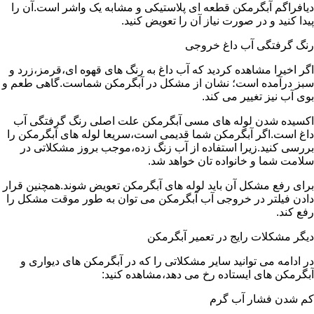
دیافراگم آبگرمکن قطعه ای پلاستیکی و مشابه یک واشر است.آن را
پیدا کنید و در صورت نیاز آن را تعویض کنید.
رنگ گرفتگی آب داغ خروجی
اگر اخیرا مشاهده کردید که آب داغ به رنگ های قهوه ای،قرمز،زرد و
سبز درآمده است؛ نشان از مشکل در آبگرمکن شماست.گاهی طعم و
بوی آب نیز تغییر می کند.
اکسیده شدن لوله های مسی آبگرمکن علت اصلی رنگ گرفتگی آب
داغ است.اگر آبگرمکن شما قدیمی است،سریعا لوله های آبگرمکن را
بررسی کنید.زیرا استفاده از آب زنگ زده،موجب بروز مشکلاتی در
سلامت شما و خانواده تان خواهد شد.
برای رفع مشکل آن باید لوله های آبگرمکن تعویض شوند.همچنین قرار
دادن فیلتر در خروجی آب آبگرمکن می توان به طور موقت مشکل را
رفع کند.
دیگر مشکلات رایج در تعمیر آبگرمکن
در ادامه می توانید سایر مشکلاتی را که در آبگرمکن های دیواری و
آبگرمکن های ایستاده رخ می دهد،مشاهده کنید:
کم شدن فشار آب گرم