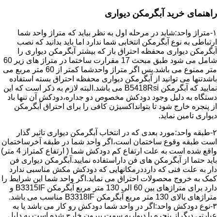
راهنمای خرید آبگرمکن دیواری
۱-متراژ واحد:شاید در مرحله اول به نظر بیاید که متراژ واحد شما
ارتباطی به نوع آبگرمکن انتخابی شما ندارد اما باید بدانید که نصب
آبگرمکن دیواری محفظه احتراق باز که بیشتر آبگرمکن دیواری را
شامل می شود طبق مبحث 17 مقرارت ساختما در متراژ های زیر 60
متر ممنوع می باشد.پس اگر متراژ واحدشما کمتر از 60 متر مربع می
باشدتنها می توانید از آبگرمکن دیواری محفظه احتراق بسته استفاده
نمایید که آبگرمکن B5418Rsi می باشد.البته لازم به ذکر است که این
دستگاه به دلیل وجود دودکش مخصوص دو جداره،دودکش آن تنها باد
از پنجره خارج شود تا بتوانداکسیژن کافی را برای احتراق آبگرمکن
دیواری تامین نماید.
۲-طبقه واحد:مورد بعدی که در انتخاب آبگرمکن دیواری تاثیر گذار
است طبقه وقوع ساختمان است،اگر واحد شما در طبقه آخرساختمان
واقع شده است به علت ارتفاع کم دودکش شما ( ارتفاع کمتراز 4 متر)
باید حتما از آبگرمکن های فن داراستفاده نمایید.آبگرمکن دیواری فن
دار به علت فنی که دارددرمکانهایی که دودکش مکش مناسبی ندارد
کمک به خروج محصولات احتراق می نماید.اگر واحد شما این شرایط را
دارد برای متراژهای بین 60 الی 130 متر مربع آبگرمکن B3315IF و
متراژهای بالای 130 متر مربع آبگرمکن B3318IF مناسب می باشد.
۳-نوع دودکش واحد:اگر در واحد شما دودکش رو کار می باشد یا به
عبارتی دیگراز پنجره یا دیواربه سمت بیرون خارج شده است به دلیل