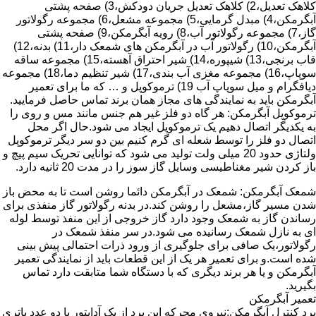
کلاهک تعدیل،2) کلاهک تعدیل جریان دودکش،3) صفحه پشتی
آبگرمکن،4) مبدل گرمایی،5) مجموعه مشعل،6) مجموعه رگولاتور
گاز،7) مجموعه رگولاتور آب،8) رویه آبگرمکن،9) صفحه پشتی
آبگرمکن،10) رگولاتور آب در آبگرمکن های شمعک دار،11) بدنه،12)
قاب برنجی،13) شیپوره،14) شیر احتراق آهسته،15) مجموعه ساقه
سوپاپ،16) مجموعه مغزی آب بندی،17) شیر تنظیم دما،18) مجموعه
دیافگرام و میل سوپاپ آب 19) ترموکوپل و … که ما برای تعمیر
آبگرمکن باید به نمایندگی های مجاز همان برند تماس حاصل فرمایید.
ترموکوپل آبگرمکن: هر گاه دو فلز غیر هم جنس مانند مس و روی را
به یکدیگر اتصال دهیم یک ترموکوپل ایجاد می شود.حال اگر محل
اتصال دو فلز را توسط شعله ای گرم کنیم بین دو سر دیگر ترموکوپل
ولتاژی حدود 20 میلی ولت تولید می شود که توانایی تحریک سیم پیچ و
باز کردن شیر مغناطیسی وسایل گاز سوز را در مدت 20 ثانیه دارد.
شمعک آبگرمکن: شمعک در آبگرمکن دائما روشن است تا به محض باز
شدن مسیر گاز،مشعل را روشن کند.در بدنه رگولاتور گاز منفذی برای
رساندن گاز به شمعک وجود دارد گاز خروجی از این منفذ توسط لوله
ای به نازل شمعک رسانیده می شود.در سر منفذ شمعک در
رگولاتور،یک صافی برای جلوگیری از ورود ذرات احتمالی پیش بینی
شده است.و برای تعمیر هر یک از این قطعات باید از نمایندگی تعمیر
آبگرمکن و یا هر برند دیگری که با دستگاه شما متابقت دارد تماس
بگیرید.
تعمیر آبگرمکن
برد کنترل آبگرمکن:نیروی محرکه این برد از یک آدابتور یا دو عدد باتری