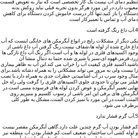
تنظیم دمای آب نیست یک کار تخصصی است که نیاز به تعویض قسمت
معیوب دارد.در این مورد هرگز بدون تجربه قبلی نباید روکش بدنه
دستگاه را باز کنید.تنها کار درست خاموش کردن دستگاه برای کاهش
دمای آب و تماس با تعمیرکار است.
4.آب داغ رنگ گرفته است
یکی دیگر از مشکلات رایج در انواع آبگرمکن های خانگی اینست که آب
داغ خارج شده از لوله ها،شفاف نیست.رنگ گرفتن آب داغ ناشی از
وجود اکسیدهای فلزی در لوله ها و آب است.اگر رنگ آب داغ تازگی ها
زرد،قرمز،قهوه ای،سبز یا شیری شده حتما به دنبال منشا آن
باشید.اکسید فلزی کیفیت آب را خراب می کند.این آب به ظاهر بیماری
زا نیست ولی به مرور می تواند مشکلاتی را به همراه دشاته باشد.برای
مثال وجود سرب در آب آشامیدنی خطرات جدی به همراه دارد.با نصب
فیلتر می توان تا حدودی جلوی اکسیدهای فلزی را گرفت ولی راه حل
نهایی تعمیر آبگرمکن و عوض کردن لوله های فرسوده مسی است.در
آبگرمکن های برقی این امر ناشی از رسوب کلسیم و منیزیم روی
المنت است.در این مورد با تمیز کردن المنت،مشکل به طور کلی
برطرف می شود.
5.آب گرم فشار ندارد
کم فشار بودن آب گرم چندین علت دارد.گاهی آبگرمکن مقصر نیست
و لوله کشی آب ساختمان ضعیف است.کم فشار بودن آب منطقه نیز