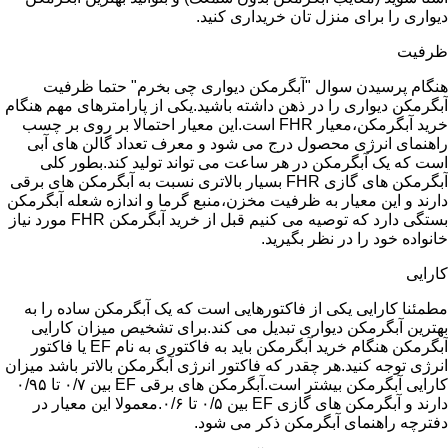
دیواری را برای منزل تان خریداری کنید.
ظرفیت
هنگام پرسیدن سوال "آبگرمکن دیواری چی بخرم" حتما ظرفیت
آبگرمکن دیواری را در ذهن داشته باشید.یکی از پارامترهای مهم هنگام
خرید آبگرمکن،معیار FHR است.این معیار احتمالا بر روی بر چسب
راهنمای انرژی محصول درج می شود و معرف تعداد گالن های آبی
است که یک آبگرمکن در هر ساعت می تواند تولید کند.بطور کلی
آبگرمکن های گازی FHR بسیار بالاتری نسبت به آبگرمکن های برقی
دارند و این معیار به ظرفیت مخزن،منبع گرما و اندازه شعله آبگرمکن
بستگی دارد که توصیه می کنیم قبل از خرید آبگرمکن FHR مورد نیاز
خانواده خود را در نظر بگیرید.
کارایی
مطمئنا کارایی یکی از فاکتورهایی است که یک آبگرمکن ساده را به
بهترین آبگرمکن دیواری تبدیل می کند.برای تشخیص میزان کارایی
آبگرمکن هنگام خرید آبگرمکن باید به فاکتوری به نام EF یا فاکتور
انرژی توجه کنید.هر چقدر که فاکتور انرژی آبگرمکن بالاتر باشد میزان
کارایی آبگرمکن بیشتر است.آبگرمکن های برقی EF بین ۰/۷ تا ۰/۹۵
دارند و آبگرمکن های گازی EF بین ۰/۵ تا ۰/۶.معمولا این معیار در
دفترچه راهنمای آبگرمکن ذکر می شود.