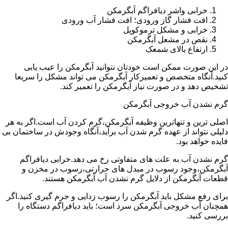
خرابی واشر دیافراگم آبگرمکن
افت فشار گاز ورودی؛ افت فشار آب ورودی
خرابی و مشکل ترموکوپل
نقص در مشعل آبگرمکن
ارتفاع بالای شمعک
در این صورت ممکن است خودتان نتوانید آبگرمکن را عیب یابی
کنید.آنگاه متخصص و تعمیرکار آبگرمکن می تواند مشکل را سریعا
تشخیص دهد و در صورت نیاز آبگرمکن را تعمیر کند.
گرم نشدن آب خروجی آبگرمکن
اصلی ترین و تنهاترین وظیفه آبگرمکن،گرم کردن آب است.اگر به هر
دلیلی نتواند از عهده گرم شدن آب برآید،آنگاه وجودش در ساختمان بی
فایده خواهد بود.
گرم نشدن آب به علت های متفاوتی رخ می دهد.خرابی دیافراگم
آبگرمکن،وجود رسوب در مبدل های حرارتی،رسوب در مخزن و
قطعات آبگرمکن از دلایل گرم نشدن آب آبگرمکن هستند.
برای رفع مشکل باید آبگرمکن را رسوب زدایی و جرم گیری کنید.اگر
همچنان آب خروجی آبگرمکن سرد است؛ باید دیافراگم دستگاه را
بررسی کنید.