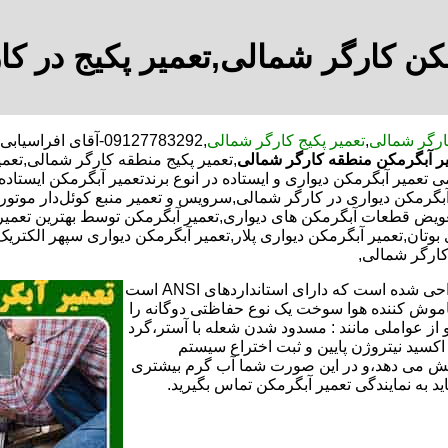
کن کارگر شمالی,تعمیر پکیج در ک
ارگر شمالی
,
تعمیر پکیج کارگر شمالی
,09127783292-آقای
ر آبگرمکن منطقه کارگر شمالی
,تعمیر پکیج منطقه کارگر شمالی,تعم
 تعمیر آبگرمکن دیواری و ایستاده در انوع برندتعمیر آبگرمکن ایستا
ع آبگرمکن دیواری در کارگر شمالی,سرویس و تعمیر منبع کوئل‌دار م
تعویض قطعات آبگرمکن های دیواری,تعمیر آبگرمکن توسط بهترین تعم
بوتان,تعمیر آبگرمکن دیواری پلار,تعمیر آبگرمکن دیواری سپهر الکتریک
کارگر شمالی,
تعمیر آبگرمکن گازی،آبگرمکن برقی یا آبگرمکن ایستاده ​ آبگرمکن طراحی شده است که دارای استانداردهای ANSI است
خاموش کننده هوا سوخت یک نوع حفاظتی دوگانه را
 از عواملی مانند : مسدود شدن شعله با آستر،گرد
می کندو با طراحی NOX و با استفاده از اکسید نیتروژن پایین و ثبت اختراع سیستم
ا کاهش می دهد،و در این صورت شما آب گرم بیشتری
اید به نمایندگی تعمیر آبگرمکن تماس بگیرید.