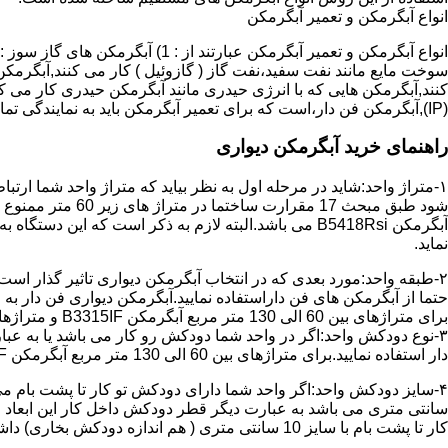
انواع آبگرمکن و تعمیر آبگرمکن
سوخت مایع مانند نفت سفید،نفت گاز ( گازوئیل ) کار می کنند,آبگرمکن 
(IP),آبگرمکن فن دار،است که برای تعمیر آبگرمکن باید به نمایندگی تماس حاصل فرمایید.
راهنمای خرید آبگرمکن دیواری
۱-متراژ واحد:شاید در مرحله اول به نظر بیاید که متراژ واحد شما ارت
آبگرمکن B5418Rsi می باشد.البته لازم به ذکر است که 
نماید.
حتما از آبگرمکن های فن داراستفاده نمایید.آبگرمکن دیواری فن دار 
برای متراژهای بین 60 الی 130 متر مربع آبگرمکن B3315IF و متراژهای بالای 130 متر مربع آبگرمکن B3318IF مناسب می باشد.
۳-نوع دودکش واحد:اگر در واحد شما دودکش رو کار می باشد یا به عبا
دار استفاده نمایید.برای متراژهای بین 60 الی 130 متر مربع آبگرمکن B3315IF و متراژهای بالای 130 متر مربع آبگرمکن B3318IF مناسب می باشد.
کار تا پشت بام با سایز 10 سانتی متری ( هم اندازه دودکش بخاری) داشته باشد تنها می توانید از آبگرمکن BX114 استفاده نمایید.