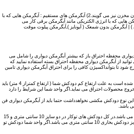
انواع آبگرمکن و تعمیر آبگرمکن عبارتند از : 1) آبگرمکن های گاز سوز : آب گرمکن های آنی دیواری,آبگرمکن های مخزن دار,آبگرمکن های بدون مخزن نیز می گویند.2) آبگرمکن های مستقیم : آبگرمکن هایی که با
ن هایی که با انرژی الکتریکی مانند آبگرمکن برقی کار می
 : آبگرمکن شمعک دار ( ترموکوپلی ) | آبگرمکن بدون شمعک ( آیونایز ),آبگرمکن پیلوت موقت
کن دیواری محفظه احتراق باز که بیشتر آبگرمکن دیواری را شامل می
 ممنوع می باشد.پس اگر متراژ واحدشما کمتر از 60 متر مربع می باشدتنها می توانید از آبگرمکن دیواری محفظه احتراق بسته استفاده نمایید که
ه خارج شود تا بتوانداکسیژن کافی را برای احتراق آبگرمکن دیواری تامین
۲-طبقه واحد:مورد بعدی که در انتخاب آبگرمکن دیواری تاثیر گذار است طبقه وقوع ساختمان است،اگر واحد شما در طبقه آخرساختمان واقع شده است به علت ارتفاع کم دودکش شما ( ارتفاع کمتراز 4 متر) باید
روج محصولات احتراق می نماید.اگر واحد شما این شرایط را دارد
ه این نوع دودکش مکشی نخواهدداشت حتما باید از آبگرمکن دیواری فن
۴-سایز دودکش واحد:اگر واحد شما دارای دودکش تو کار تا پشت بام می باشد سایز این دودکش تعیین کننده نوع آبگرمکن دیواری انتخابی شما می باشد.در کل دودکش های توکار در دو سایز 10 سانتی متری و 15
سانتی متری می باشد به عبارت دیگر قطر دودکش داخل کار این ابعاد می باشد.برای اینکه بهتر بتوانیم منظورمان را برسانیم دودکش های سایز دودکش بخاری 10 سانتی متری می باشد.اگر واحد شما دودکش تو