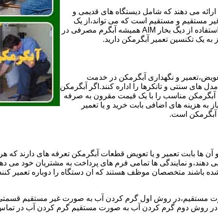
ائه می دهند که شامل دیستگاه های قدیمی و
لن و همچنین مخازن آب غیر مستقیم و مستقیم است که می تواند،از یک
سیستم دیگ بخار با کارآمدترین دیگهای آب مصرفی نیاز دارید و شما با استفاده از دیگ بخار AIM همیشه آبگرم مصرفی در
ز به یک تکنسین تعمیر آبگرمکن دارید.
عویض،تعمیر و نگهداری آبگرمکن در خدمت
 های سنتی و تانکرها را اداره کنند.اگر آبگرمکن
کند آبگرمکن مناسب را با یک قیمت مقرون به صرفه
ز به هزینه های اضافی بابت خرید و یا تعمیر
ر آبگرمکن است.
آن ها بابت تعمیر و یا تعویض قطعات آبگرمکن تعرفه های دارند که هر 
می دهند،و نمایندگی ها تمامی فرم های پرداخت به مشتریان خود می دهند
ده باشند متخصصان موظف هستند که ان دستگاه را دوباره تعمیر کنند و
 مستقیم،در روش اول گرم کردن آب به صورت غیر مستقیم قسمتی از 
ر روش دوم گرم کردن آب به صورت مستقیم گرم کردن آب در تماس مس