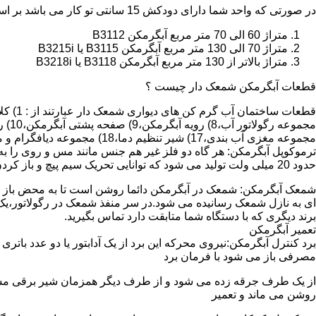
در صورتی که واحد شما دارای دودکش 15 سانتی تو کار می باشد بر اساس متراژ می توانید دستگاه های زیر را انتخاب نمایید:
متراژ 60 الی 70 متر مربع آبگرمکن B3112
متراژ 70 الی 130 متر مربع آبگرمکن B3115 یا B3215i
متراژ بالاتر از 130 متر مربع آبگرمکن B3118 یا B3218i
قطعات آبگرمکن شمعک دار چیست ؟
مجموعه مغزی آب بندی،17) شیر تنظیم دما،18) مجموعه دیافگرام و میل سوپاپ آب 19) ترموکوپل و … که ما برای تعمیر آبگرمکن باید به نمایندگی های مجاز همان برند تماس حاصل فرمایید.
ترموکوپل آبگرمکن: هر گاه دو فلز غیر هم جنس مانند مس و روی را به
حدود 20 میلی ولت تولید می شود که توانایی تحریک سیم پیچ و باز کردن شیر مغناطیسی وسایل گاز سوز را در مدت 20 ثانیه دارد.
شمعک آبگرمکن: شمعک در آبگرمکن دائما روشن است تا به محض باز شد
ای به نازل شمعک رسانیده می شود.در سر منفذ شمعک در رگولاتور،یک ص
برند دیگری که با دستگاه شما متابقت دارد تماس بگیرید.
تعمیر آبگرمکن
مصرفی باز می شود با فرمان برد
از یک طرف جرقه زده می شود و از طرف دیگر همزمان شیر برقی مسیر گ
روشن می ماند و تعمیر