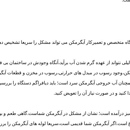
گاه متخصص و تعمیرکار آبگرمکن می تواند مشکل را سریعا تشخیص دهد 
لی نتواند از عهده گرم شدن آب برآید،آنگاه وجودش در ساختمان بی فای
مکن،وجود رسوب در مبدل های حرارتی،رسوب در مخزن و قطعات آبگرم
مچنان آب خروجی آبگرمکن سرد است؛ باید دیافراگم دستگاه را بررسی 
کنید و در صورت نیاز آن را تعویض کنید.
 سبز درآمده است؛ نشان از مشکل در آبگرمکن شماست.گاهی طعم و بوی 
ست.اگر آبگرمکن شما قدیمی است،سریعا لوله های آبگرمکن را بررسی