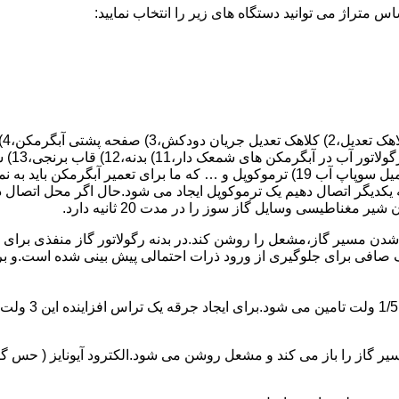
 یکدیگر اتصال دهیم یک ترموکوپل ایجاد می شود.حال اگر محل اتصال د
ن مسیر گاز،مشعل را روشن کند.در بدنه رگولاتور گاز منفذی برای ر
افی برای جلوگیری از ورود ذرات احتمالی پیش بینی شده است.و برای ت
از را باز می کند و مشعل روشن می شود.الکترود آیونایز ( حس گر ) 