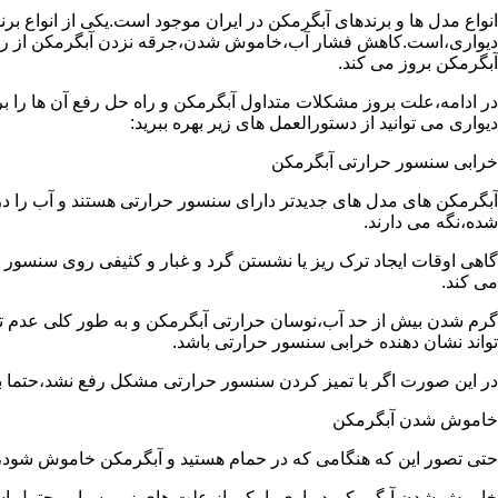
انواع مدل ها و برندهای آبگرمکن در ایران موجود است.یکی از انواع بر
دیواری،است.کاهش فشار آب،خاموش شدن،جرقه نزدن آبگرمکن از رایج
آبگرمکن بروز می کند.
در ادامه،علت بروز مشکلات متداول آبگرمکن و راه حل رفع آن ها را ب
دیواری می توانید از دستورالعمل های زیر بهره ببرید:
خرابی سنسور حرارتی آبگرمکن
آبگرمکن های مدل های جدیدتر دارای سنسور حرارتی هستند و آب را د
شده،نگه می دارند.
گاهی اوقات ایجاد ترک ریز یا نشستن گرد و غبار و کثیفی روی سنسور ح
می کند.
گرم شدن بیش از حد آب،نوسان حرارتی آبگرمکن و به طور کلی عدم 
تواند نشان دهنده خرابی سنسور حرارتی باشد.
در این صورت اگر با تمیز کردن سنسور حرارتی مشکل رفع نشد،حتما ب
خاموش شدن آبگرمکن
حتی تصور این که هنگامی که در حمام هستید و آبگرمکن خاموش شو
خاموش شدن آبگرمکن دیواری با یکی از علت های زیر بسیار محتمل ا