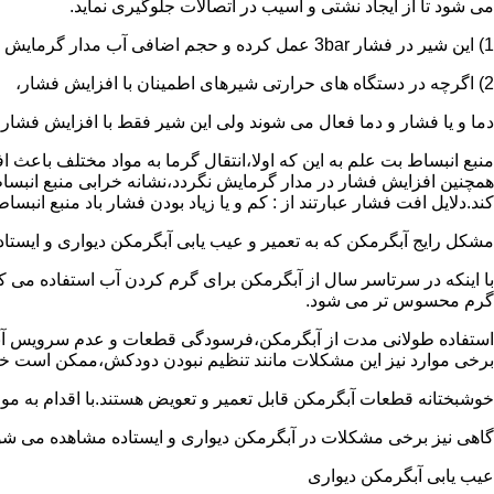
می شود تا از ایجاد نشتی و آسیب در اتصالات جلوگیری نماید.
1) این شیر در فشار 3bar عمل کرده و حجم اضافی آب مدار گرمایش را تخلیه می کند.
2) اگرچه در دستگاه های حرارتی شیرهای اطمینان با افزایش فشار،
دما و یا فشار و دما فعال می شوند ولی این شیر فقط با افزایش فشار
منبع انبساط بت علم به این که اولا،انتقال گرما به مواد مختلف باعث
همچنین افزایش فشار در مدار گرمایش نگردد،نشانه خرابی منبع انبساط
کند.دلایل افت فشار عبارتند از : کم و یا زیاد بودن فشار باد منبع انب
مشکل رایج آبگرمکن که به تعمیر و عیب یابی آبگرمکن دیواری و ایستاده 
با اینکه در سرتاسر سال از آبگرمکن برای گرم کردن آب استفاده می ک
گرم محسوس تر می شود.
استفاده طولانی مدت از آبگرمکن،فرسودگی قطعات و عدم سرویس آبگ
برخی موارد نیز این مشکلات مانند تنظیم نبودن دودکش،ممکن است خ
خوشبختانه قطعات آبگرمکن قابل تعمیر و تعویض هستند.با اقدام به م
گاهی نیز برخی مشکلات در آبگرمکن دیواری و ایستاده مشاهده می شو
عیب یابی آبگرمکن دیواری