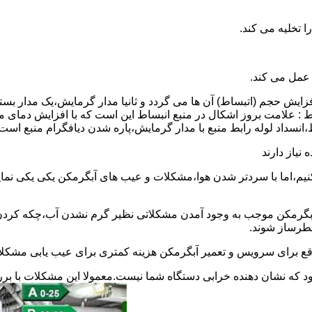
 عمل می کند.
 افزایش حجم (اتبساط) آن ها می گردد و ثانیا مدار گرمایش،یک مدار ب
 : علامت بروز اشکال در منبع انبساط این است که با افزایش دمای م
ساط،انسداد لوله رابط منبع با مدار گرمایش،پاره شدن دیافگرام منبع است
نیاز دارند
نیم،اما با سردتر شدن هوا،مشکلات و عیب های آبگرمکن یکی یکی نمای
رمکن موجب به وجود آمدن مشکلاتی نظیر گرم نشدن آب،چکه کردن آ
طرساز شوند.
وقع برای سرویس و تعمیر آبگرمکن هزینه کمتری برای عیب یابی مشکلا
د که نشان دهنده خرابی دستگاه شما نیست.معمولا این مشکلات با ب