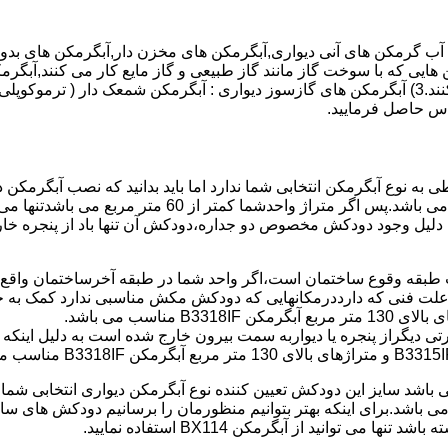
هایی که با سوخت گاز مانند گاز طبیعی و گاز مایع کار می کنند,آبگرمک
کنند,آبگرمکن هایی که با انرژی حیدری مانند آبگرمکن حیدری کار می کنند.3) آبگرمکن های گازسوز دیواری
باطی به نوع آبگرمکن انتخابی شما ندارد اما باید بدانید که نصب آبگرم
شود طبق مبحث 17 مقرارت ساختما در متراژ های زیر 60 متر
این دستگاه به دلیل وجود دودکش مخصوص دو جداره،دودکش آن تنها باد از پنجر
به علت فنی که دارددرمکانهایی که دودکش مکش مناسبی ندارد کمک به خ
رتی دیگراز پنجره یا دیواربه سمت بیرون خارج شده است به دلیل اینک