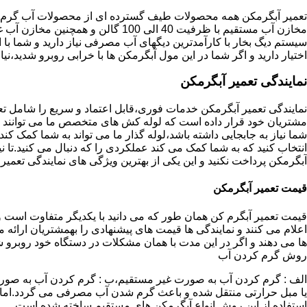
تعمیر آبگرمکن همه محصولات طیف گسترده ای از محصولات آب گرم ار
مخازن آب مستقیم با ظرفیت 40 الی 100 گا
اختیار دارید و اگر شما در این مول آبگرمکن ها با خرابی روبرو شدید،نیا
نمایندگی تعمیر آبگرمکن
نمایندگی تعمیر آبگرمکن خدمات فوری،قابل اعتماد و سریع را شامل ت
مشتریان خود قرار داده است که لوله کش های متخصص ما می توانند مدل
شما نیاز به جابجایی داشته باشد،لوله گذار ما می تواند به شما کمک 
انتخاب کنید که به شما کمک می کند عملکردی را که دنبال می کنید.تا نیا
آبگرمکن پرداخت نکنید و این یکی از بهترین ویژگی های نمایندگی تعمی
قیمت تعمیر آبگرمکن
قیمت تعمیر آبگرم کن همان طور که می دانید با یکدیگر متفاوت است و 
اعلام می کنند و نمایندگی ها قیمت های پیشنهادی را بهمشتریان ارائه 
ها می دهند و اگر در این مدت با همان مشکلات در دستگاه خود روبرو ش
روش گرم کردن آب
الف : گرم کردن آب به صورت غیر مستقیم،ب : گرم کردن آب به صورت
یا مبل حرارتی منتقل شده و باعث گرم شدن آب مصرفی می گردد.اماد
استفاده از این روش انواع آبگرمکن های مستقیم ساخته شده است.