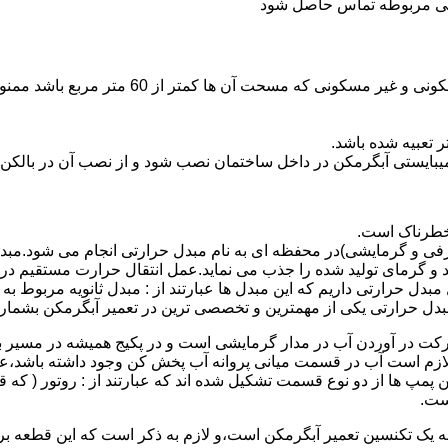
ندگی مربوطه تماس حاصل شود
نصب وسایل گاز سوز پر مصرف مانند آبگرمکن د
یبایستی آبگرمکن در داخل ساختمان نصب شود و از نصب آن در بالکن،
 خطرناک است.
فی و گرمایشی)در محفظه ای به نام مبدل حرارتی انجام می شود.مب
د و گرمای تولید شده را جذب می نماید.عمل انتقال حرارت مستقیم د
دل حرارتی داریم که این مبدل ها عبارتند از : مبدل ثانویه مربوط ب
دل حرارتی یکی از مهمترین و تخصصی ترین در تعمیر آبگرمکن بشمار 
کت در آوردن آب در مدار گرمایشی است و در پکیج همیشه در مسیر بر
ملکرداین نوع پمپ لازم است آب در قسمت میانی پروانه آب پخش کن وجود داشته
 پمپ ها از دو نوع قسمت تشکیل شده اند که عبارتند از : روتور ( که
ست.
 به یک تکنسین تعمیر آبگرمکن است،و لازم به ذکر است که این قطعه ب