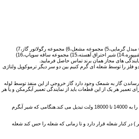
قطعات ساختمان آب گرم کن های دیواری شمعک دار عبارتند از : 1) کلاهک تعدیل،2) کلاهک تعدیل جریان دودکش،3) صفحه پشتی آبگرمکن،4) مبدل گرمایی،5) مجموعه مشعل،6) مجموعه رگولاتور گاز،7)
مجموعه رگولاتور آب،8) رویه آبگرمکن،9) صفحه پشتی آبگرمکن،10) رگولاتور آب در آبگرمکن های شمعک دار،11) بدنه،12) قاب برنجی،13) شیپوره،14) شیر احتراق آهسته،15) مجموعه ساقه سوپاپ،16)
و فلز را توسط شعله ای گرم کنیم بین دو سر دیگر ترموکوپل ولتاژی
ساندن گاز به شمعک وجود دارد گاز خروجی از این منفذ توسط لوله
عمیر هر یک از این قطعات باید از نمایندگی تعمیر آبگرمکن و یا هر
برد کنترل آبگرمکن:نیروی محرکه این برد از یک آدابتور یا دو عدد باتری 1/5 ولت تامین می شود.برای ایجاد جرقه یک تراس افزاینده این 3 ولت را به 14000 تا 18000 ولت تبدیل می کند.هنگامی که شیر آبگرم
در کنار شعله قرار دارد و تا زمانی که شعله را حس کند شعله