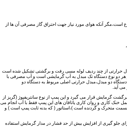
ر واحدهای مسکونی و غیر مسکونی که مسحت آن ها کمتر از 60 متر مربع باشد ممنوع است،مگر آنکه هوای مورد نیاز جهت احتراق گاز مصرفی آن ها از
دل حرارتی از چند ردیف لوله مسی رفت و برگشتی تشکیل شده است
ر هر دو نوع دستگاه تک مبدل به آب گرمایشی است و آب مصرفی با
ه دستگاه دو مبدل،مبدل حرارتی اصلی مربوط به دستگاه دو
می آید.
گشت گرمایش قرار می گیرد و این پمپ از نوع سانتریفیوژ (گریز از
 باشد،عمل خنک کاری و روان کاری یاتاقان های این پمپ فقط با آب انجام می
 قسمت متحرک و گردنده است )،استاتور ( که بدنه ثابت پمپ است ) و
رای جلو گیری از افزایش بیش از حد فشار در مدار گرمایش استفاده