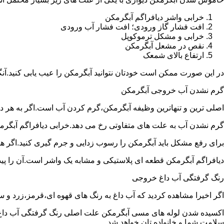
خرابی واشر دیافراگم آبگرمکن
افت فشار گاز ورودی؛ افت فشار آب ورودی
خرابی و مشکل ترموکوپل
نقص در مشعل آبگرمکن
ارتفاع بالای شمعک
در این صورت ممکن است خودتان نتوانید آبگرمکن را عیب یابی کنید.آن
گرم نشدن آب خروجی آبگرمکن
اصلی ترین و تنهاترین وظیفه آبگرمکن،گرم کردن آب است.اگر به هر دلی
گرم نشدن آب به علت های متفاوتی رخ می دهد.خرابی دیافراگم آبگر
برای رفع مشکل باید آبگرمکن را رسوب زدایی و جرم گیری کنید.اگر ه
دیافراگم آبگرمکن قطعه ای پلاستیکی و مشابه یک واشر است.آن را پیدا 
رنگ گرفتگی آب داغ خروجی
اگر اخیرا مشاهده کردید که آب داغ به رنگ های قهوه ای،قرمز،زرد و
اکسیده شدن لوله های مسی آبگرمکن علت اصلی رنگ گرفتگی آب داغ ا
سلامت شما و خانواده تان خواهد شد.