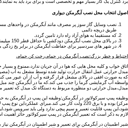
برد کنترل یک کار بسیار مهم و تخصصی است و برای برد باید به نمای
اصول انتخاب محل نصب آبگرمکن دیواری
طریق دریچه دائمی
که مستقیما به هوای آزاد راه دارد تامین گردد.
در بالای محل نصب آبگرمکن دودکشی با حداقل قطر 150 میلیمتر تعبیه شده باشد.
در شهر های سردسیر برای حفاظت آبگرمکن در برابر یخ زدگی م
احتیاط و خطر بزرگ:نصب آبگرمکن در حمام،رخت کن حمام،
اتاق خواب و کلیه محل هایی که هوا در آن جریان ندارد،ممنوع و بسیار
مبدل حرارتی عمل انتقال حرارت تولید شده توسط مشعل به آب (مصر
که به صورت افقی در بالای مشعل قرار گرفته و آب از آن عبور می کن
واسطه آب گرمایشی گرما را جذب می کند.که ما در آبگرمکن چند مبل مب
مبدل،مبدل حرارتی دو منظوره مربوط به دستگاه تک مبدل که تعمیر مب
وظیفه پمپ سیرکولاتور در آبگرمکن:وظیفه این پمپ در آبگرمکن به حر
مرکز) بوده و با برق 220 ولت کار می کند.مبرای ع
شود،این پمپ قابلیت تعمیر و سیم پیچی ندارد ولی باید سرویس شود،این
لازم به ذکر است که تعمیر آبگرمکن در پمپ سیرکولاتور حائز اهمیت ا
شیر اطمینان در آبگرمکن برای تعمیر و شیر اطمینان در آبگرمکن نیاز