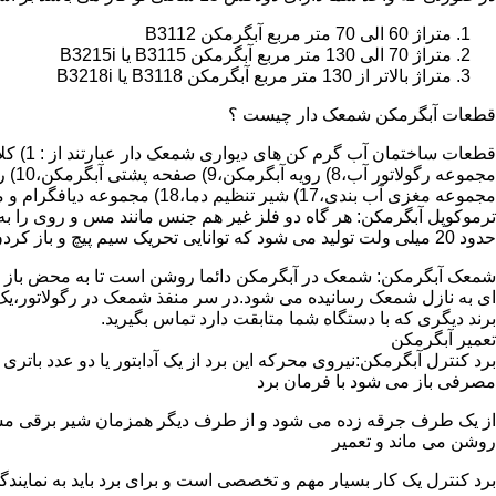
متراژ 60 الی 70 متر مربع آبگرمکن B3112
متراژ 70 الی 130 متر مربع آبگرمکن B3115 یا B3215i
متراژ بالاتر از 130 متر مربع آبگرمکن B3118 یا B3218i
قطعات آبگرمکن شمعک دار چیست ؟
مجموعه مغزی آب بندی،17) شیر تنظیم دما،18) مجموعه دیافگرام و میل سوپاپ آب 19) ترموکوپل و … که ما برای تعمیر آبگرمکن باید به نمایندگی های مجاز همان برند تماس حاصل فرمایید.
ترموکوپل آبگرمکن: هر گاه دو فلز غیر هم جنس مانند مس و روی را به
حدود 20 میلی ولت تولید می شود که توانایی تحریک سیم پیچ و باز کردن شیر مغناطیسی وسایل گاز سوز را در مدت 20 ثانیه دارد.
شمعک آبگرمکن: شمعک در آبگرمکن دائما روشن است تا به محض باز شد
ای به نازل شمعک رسانیده می شود.در سر منفذ شمعک در رگولاتور،یک ص
برند دیگری که با دستگاه شما متابقت دارد تماس بگیرید.
تعمیر آبگرمکن
مصرفی باز می شود با فرمان برد
از یک طرف جرقه زده می شود و از طرف دیگر همزمان شیر برقی مسیر گ
روشن می ماند و تعمیر
برد کنترل یک کار بسیار مهم و تخصصی است و برای برد باید به نمای