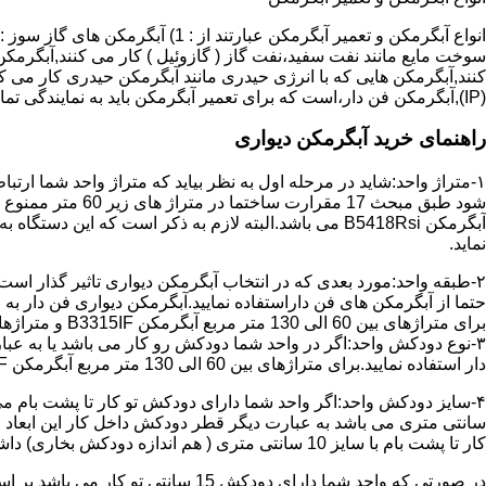
سوخت مایع مانند نفت سفید،نفت گاز ( گازوئیل ) کار می کنند,آبگرمکن 
(IP),آبگرمکن فن دار،است که برای تعمیر آبگرمکن باید به نمایندگی تماس حاصل فرمایید.
راهنمای خرید آبگرمکن دیواری
۱-متراژ واحد:شاید در مرحله اول به نظر بیاید که متراژ واحد شما ارت
آبگرمکن B5418Rsi می باشد.البته لازم به ذکر است که 
نماید.
حتما از آبگرمکن های فن داراستفاده نمایید.آبگرمکن دیواری فن دار 
برای متراژهای بین 60 الی 130 متر مربع آبگرمکن B3315IF و متراژهای بالای 130 متر مربع آبگرمکن B3318IF مناسب می باشد.
۳-نوع دودکش واحد:اگر در واحد شما دودکش رو کار می باشد یا به عبا
دار استفاده نمایید.برای متراژهای بین 60 الی 130 متر مربع آبگرمکن B3315IF و متراژهای بالای 130 متر مربع آبگرمکن B3318IF مناسب می باشد.
کار تا پشت بام با سایز 10 سانتی متری ( هم اندازه دودکش بخاری) داشته باشد تنها می توانید از آبگرمکن BX114 استفاده نمایید.
در صورتی که واحد شما دارای دودکش 15 سانتی تو کار می باشد بر اساس متراژ می توانید دستگاه های زیر را انتخاب نمایید: