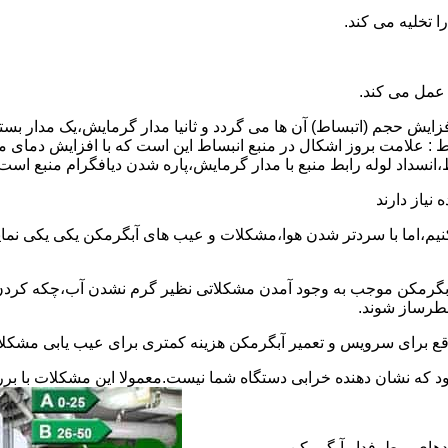
 عمل می کند.
 افزایش حجم (اتبساط) آن ها می گردد و ثانیا مدار گرمایش،یک مدار ب
 : علامت بروز اشکال در منبع انبساط این است که با افزایش دمای م
ساط،انسداد لوله رابط منبع با مدار گرمایش،پاره شدن دیافگرام منبع است
نیاز دارند
نیم،اما با سردتر شدن هوا،مشکلات و عیب های آبگرمکن یکی یکی نمای
رمکن موجب به وجود آمدن مشکلاتی نظیر گرم نشدن آب،چکه کردن آ
طرساز شوند.
وقع برای سرویس و تعمیر آبگرمکن هزینه کمتری برای عیب یابی مشکلا
د که نشان دهنده خرابی دستگاه شما نیست.معمولا این مشکلات با ب
ندهای پرطرفدار آبگرمکن