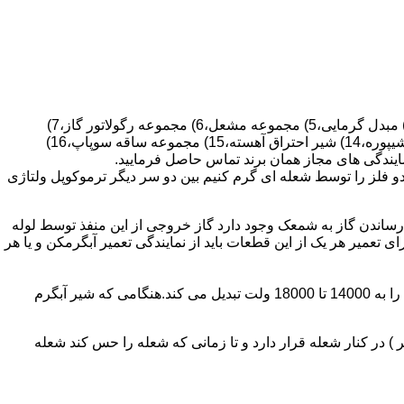
قطعات ساختمان آب گرم کن های دیواری شمعک دار عبارتند از : 1) کلاهک تعدیل،2) کلاهک تعدیل جریان دودکش،3) صفحه پشتی آبگرمکن،4) مبدل گرمایی،5) مجموعه مشعل،6) مجموعه رگولاتور گاز،7)
مجموعه رگولاتور آب،8) رویه آبگرمکن،9) صفحه پشتی آبگرمکن،10) رگولاتور آب در آبگرمکن های شمعک دار،11) بدنه،12) قاب برنجی،13) شیپوره،14) شیر احتراق آهسته،15) مجموعه ساقه سوپاپ،16)
و فلز را توسط شعله ای گرم کنیم بین دو سر دیگر ترموکوپل ولتاژی
ساندن گاز به شمعک وجود دارد گاز خروجی از این منفذ توسط لوله
عمیر هر یک از این قطعات باید از نمایندگی تعمیر آبگرمکن و یا هر
برد کنترل آبگرمکن:نیروی محرکه این برد از یک آدابتور یا دو عدد باتری 1/5 ولت تامین می شود.برای ایجاد جرقه یک تراس افزاینده این 3 ولت را به 14000 تا 18000 ولت تبدیل می کند.هنگامی که شیر آبگرم
در کنار شعله قرار دارد و تا زمانی که شعله را حس کند شعله