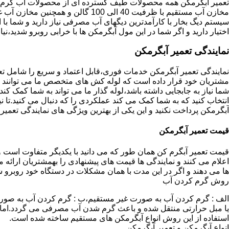
تعمیر آبگرمکن همه محصولات طیف گسترده ای از محصولات آب گرم ار
مخازن آب مستقیم با ظرفیت 40 الی 100 گا
اختیار دارید و اگر شما در این مول آبگرمکن ها با خرابی روبرو شدید،نیا
نمایندگی تعمیر آبگرمکن
نمایندگی تعمیر آبگرمکن خدمات فوری،قابل اعتماد و سریع را شامل ت
مشتریان خود قرار داده است که لوله کش های متخصص ما می توانند مدل
شما نیاز به جابجایی داشته باشد،لوله گذار ما می تواند به شما کمک 
انتخاب کنید که به شما کمک می کند عملکردی را که دنبال می کنید.تا نیا
آبگرمکن پرداخت نکنید و این یکی از بهترین ویژگی های نمایندگی تعمی
قیمت تعمیر آبگرمکن
قیمت تعمیر آبگرم کن همان طور که می دانید با یکدیگر متفاوت است و 
اعلام می کنند و نمایندگی ها قیمت های پیشنهادی را بهمشتریان ارائه 
ها می دهند و اگر در این مدت با همان مشکلات در دستگاه خود روبرو ش
روش گرم کردن آب
الف : گرم کردن آب به صورت غیر مستقیم،ب : گرم کردن آب به صورت
یا مبل حرارتی منتقل شده و باعث گرم شدن آب مصرفی می گردد.اماد
استفاده از این روش انواع آبگرمکن های مستقیم ساخته شده است.
انواع آبگرمکن و تعمیر آبگرمکن