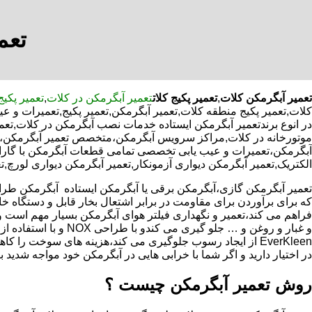
تعم
تعمیر آبگرمکن کلات
,
تعمیر پکیج کلات
تعمیر آبگرمکن در کلات
,
تعمیر پکیج
کلات,تعمیر پکیج منطقه کلات,تعمیر آبگرمکن,تعمیر پکیج,تعمیرات و 
در انوع برندتعمیر آبگرمکن ایستاده خدمات نصب آبگرمکن در کلات,تعمی
موتورخانه در کلات,مراکز سرویس آبگرمکن،متخصص تعمیر آبگرمکن،به
آبگرمکن،تعمیرات و عیب یابی تخصصی تمامی قطعات آبگرمکن با گارانتی
الکتریک,تعمیر آبگرمکن دیواری آزمونکار,تعمیر آبگرمکن دیواری لورچ,ت
که برای برآوردن برای مقاومت در برابر اشتعال بخار قابل و دستگاه 
فراهم می کند،تعمیر و نگهداری فیلتر هوای آبگرمکن بسیار مهم است و
و غبار و روغن و … جلو گیری 
EverKleen از ایجاد رسوب جلوگیری می کند،هزینه های سوخت ر
در اختیار دارید و اگر شما با خرابی هایی در آبگرمکن خود مواجه شدید ب
روش تعمیر آبگرمکن چیست ؟