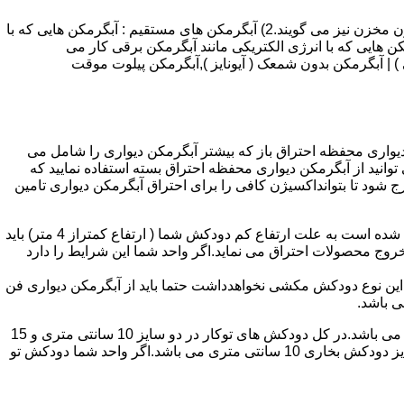
انواع آبگرمکن و تعمیر آبگرمکن عبارتند از : 1) آبگرمکن های گاز سوز : آب گرمکن های آنی دیواری,آبگرمکن های مخزن دار,آبگرمکن های بدون مخزن نیز می گویند.2) آبگرمکن های مستقیم : آبگرمکن هایی که با
ن هایی که با انرژی الکتریکی مانند آبگرمکن برقی کار می
 : آبگرمکن شمعک دار ( ترموکوپلی ) | آبگرمکن بدون شمعک ( آیونایز ),آبگرمکن پیلوت موقت
کن دیواری محفظه احتراق باز که بیشتر آبگرمکن دیواری را شامل می
 ممنوع می باشد.پس اگر متراژ واحدشما کمتر از 60 متر مربع می باشدتنها می توانید از آبگرمکن دیواری محفظه احتراق بسته استفاده نمایید که
ه خارج شود تا بتوانداکسیژن کافی را برای احتراق آبگرمکن دیواری تامین
۲-طبقه واحد:مورد بعدی که در انتخاب آبگرمکن دیواری تاثیر گذار است طبقه وقوع ساختمان است،اگر واحد شما در طبقه آخرساختمان واقع شده است به علت ارتفاع کم دودکش شما ( ارتفاع کمتراز 4 متر) باید
روج محصولات احتراق می نماید.اگر واحد شما این شرایط را دارد
ه این نوع دودکش مکشی نخواهدداشت حتما باید از آبگرمکن دیواری فن
۴-سایز دودکش واحد:اگر واحد شما دارای دودکش تو کار تا پشت بام می باشد سایز این دودکش تعیین کننده نوع آبگرمکن دیواری انتخابی شما می باشد.در کل دودکش های توکار در دو سایز 10 سانتی متری و 15
سانتی متری می باشد به عبارت دیگر قطر دودکش داخل کار این ابعاد می باشد.برای اینکه بهتر بتوانیم منظورمان را برسانیم دودکش های سایز دودکش بخاری 10 سانتی متری می باشد.اگر واحد شما دودکش تو