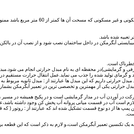
نصب وسایل گاز سوز پر مصرف مانند آبگرمکن د
یبایستی آبگرمکن در داخل ساختمان نصب شود و از نصب آن در بالکن،
 خطرناک است.
فی و گرمایشی)در محفظه ای به نام مبدل حرارتی انجام می شود.مب
د و گرمای تولید شده را جذب می نماید.عمل انتقال حرارت مستقیم د
دل حرارتی داریم که این مبدل ها عبارتند از : مبدل ثانویه مربوط ب
دل حرارتی یکی از مهمترین و تخصصی ترین در تعمیر آبگرمکن بشمار 
کت در آوردن آب در مدار گرمایشی است و در پکیج همیشه در مسیر بر
ملکرداین نوع پمپ لازم است آب در قسمت میانی پروانه آب پخش کن وجود داشته
 پمپ ها از دو نوع قسمت تشکیل شده اند که عبارتند از : روتور ( که
ست.
 به یک تکنسین تعمیر آبگرمکن است،و لازم به ذکر است که این قطعه ب