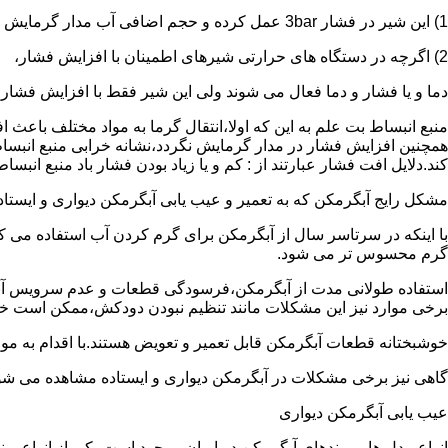
1) این شیر در فشار 3bar عمل کرده و حجم اضافی آب مدار گرمایش را تخلیه می کند.
2) اگرچه در دستگاه های حرارتی شیرهای اطمینان با افزایش فشار،
دما و یا فشار و دما فعال می شوند ولی این شیر فقط با افزایش فشار
منبع انبساط بت علم به این که اولا،انتقال گرما به مواد مختلف باعث
همچنین افزایش فشار در مدار گرمایش نگردد،نشانه خرابی منبع انبساط
کند.دلایل افت فشار عبارتند از : کم و یا زیاد بودن فشار باد منبع انب
مشکل رایج آبگرمکن که به تعمیر و عیب یابی آبگرمکن دیواری و ایستاده 
با اینکه در سرتاسر سال از آبگرمکن برای گرم کردن آب استفاده می ک
گرم محسوس تر می شود.
استفاده طولانی مدت از آبگرمکن،فرسودگی قطعات و عدم سرویس آبگ
برخی موارد نیز این مشکلات مانند تنظیم نبودن دودکش،ممکن است خ
خوشبختانه قطعات آبگرمکن قابل تعمیر و تعویض هستند.با اقدام به م
گاهی نیز برخی مشکلات در آبگرمکن دیواری و ایستاده مشاهده می شو
عیب یابی آبگرمکن دیواری
انواع مدل ها و برندهای آبگرمکن در ایران موجود است.یکی از انواع بر