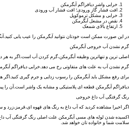
خرابی واشر دیافراگم آبگرمکن
افت فشار گاز ورودی؛ افت فشار آب ورودی
خرابی و مشکل ترموکوپل
نقص در مشعل آبگرمکن
ارتفاع بالای شمعک
در این صورت ممکن است خودتان نتوانید آبگرمکن را عیب یابی کنید.آن
گرم نشدن آب خروجی آبگرمکن
اصلی ترین و تنهاترین وظیفه آبگرمکن،گرم کردن آب است.اگر به هر دلی
گرم نشدن آب به علت های متفاوتی رخ می دهد.خرابی دیافراگم آبگر
برای رفع مشکل باید آبگرمکن را رسوب زدایی و جرم گیری کنید.اگر ه
دیافراگم آبگرمکن قطعه ای پلاستیکی و مشابه یک واشر است.آن را پیدا 
رنگ گرفتگی آب داغ خروجی
اگر اخیرا مشاهده کردید که آب داغ به رنگ های قهوه ای،قرمز،زرد و
اکسیده شدن لوله های مسی آبگرمکن علت اصلی رنگ گرفتگی آب داغ ا
سلامت شما و خانواده تان خواهد شد.