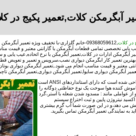
یر آبگرمکن کلات,تعمیر پکیج در کل
 در کلات
,09368059612-خانم گلزاری-با تخفیف ویژه تعمیر 
عیب یابی تخصصی تمامی قطعات آبگرمکن با گارانتی معتبر و قیمت منا
ر آبگرمکن ادارات در کلات,تعمیر آبگرمکن با نرخ اتحاده,عیب یابی و 
ترین تعمیر کار ابگرمکن دیواری نصب،سرویس و تعمیر و تعویض قطعا
 معتبر و قیمت مناسب انجام می شود.,تعمیر آبگرمکن دیواری بوتان,ت
عمیر آبگرمکن دیواری سایوا,تعمیر آبگرمکن دیواری,تعمیر آبگرمکن تاچی
تعمیر آبگرمکن گازی،آبگرمکن برقی یا آبگرمکن ایستاده ​ آبگرمکن طراحی شده است که دارای استانداردهای ANSI است
خاموش کننده هوا سوخت یک نوع حفاظتی دوگانه را
 از عواملی مانند : مسدود شدن شعله با آستر،گرد
می کندو با طراحی NOX و با استفاده از اکسید نیتروژن پایین و ثبت اختراع سیستم
ا کاهش می دهد،و در این صورت شما آب گرم بیشتری
اید به نمایندگی تعمیر آبگرمکن تماس بگیرید.