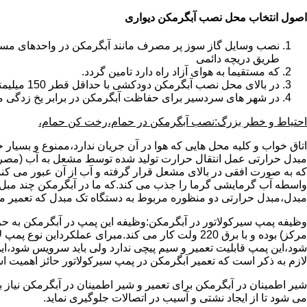
اصول انتخاب محل نصب آبگرمکن دیواری
طریق دریچه دائمی
که مستقیما به هوای آزاد راه دارد تامین گردد.
در بالای محل نصب آبگرمکن دودکشی با حداقل قطر 150 میلیمتر تعبیه شده باشد.
در شهر های سردسیر برای حفاظت آبگرمکن در برابر یخ زدگی م
احتیاط و خطر بزرگ:نصب آبگرمکن در حمام،رخت کن حمام،
اتاق خواب و کلیه محل هایی که هوا در آن جریان ندارد،ممنوع و بسیار
مبدل حرارتی عمل انتقال حرارت تولید شده توسط مشعل به آب (مصر
که به صورت افقی در بالای مشعل قرار گرفته و آب از آن عبور می کن
واسطه آب گرمایشی گرما را جذب می کند.که ما در آبگرمکن چند مبل مب
مبدل،مبدل حرارتی دو منظوره مربوط به دستگاه تک مبدل که تعمیر مب
وظیفه پمپ سیرکولاتور در آبگرمکن:وظیفه این پمپ در آبگرمکن به حر
مرکز) بوده و با برق 220 ولت کار می کند.مبرای ع
شود،این پمپ قابلیت تعمیر و سیم پیچی ندارد ولی باید سرویس شود،این
لازم به ذکر است که تعمیر آبگرمکن در پمپ سیرکولاتور حائز اهمیت ا
شیر اطمینان در آبگرمکن برای تعمیر و شیر اطمینان در آبگرمکن نیاز
می شود تا از ایجاد نشتی و آسیب در اتصالات جلوگیری نماید.