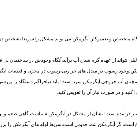
گاه متخصص و تعمیرکار آبگرمکن می تواند مشکل را سریعا تشخیص دهد 
لی نتواند از عهده گرم شدن آب برآید،آنگاه وجودش در ساختمان بی فای
مکن،وجود رسوب در مبدل های حرارتی،رسوب در مخزن و قطعات آبگرم
مچنان آب خروجی آبگرمکن سرد است؛ باید دیافراگم دستگاه را بررسی 
کنید و در صورت نیاز آن را تعویض کنید.
 سبز درآمده است؛ نشان از مشکل در آبگرمکن شماست.گاهی طعم و بوی 
ست.اگر آبگرمکن شما قدیمی است،سریعا لوله های آبگرمکن را بررسی