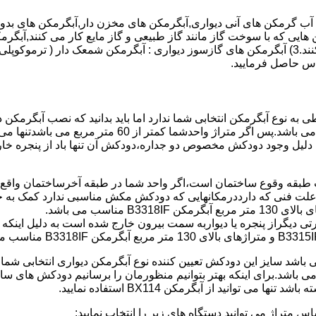
هایی که با سوخت گاز مانند گاز طبیعی و گاز مایع کار می کنند,آبگرمک
کنند,آبگرمکن هایی که با انرژی حیدری مانند آبگرمکن حیدری کار می کنند.3) آبگرمکن های گازسوز دیواری
باطی به نوع آبگرمکن انتخابی شما ندارد اما باید بدانید که نصب آبگرم
شود طبق مبحث 17 مقرارت ساختما در متراژ های زیر 60 متر
این دستگاه به دلیل وجود دودکش مخصوص دو جداره،دودکش آن تنها باد از پنجر
به علت فنی که دارددرمکانهایی که دودکش مکش مناسبی ندارد کمک به خ
رتی دیگراز پنجره یا دیواربه سمت بیرون خارج شده است به دلیل اینک