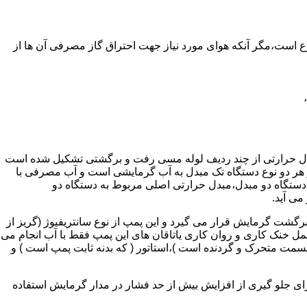
ر واحدهای مسکونی و غیر مسکونی که مسحت آن ها کمتر از 60 متر مربع باشد ممنوع است،مگر آنکه هوای مورد نیاز جهت احتراق گاز مصرفی آن ها از
دل حرارتی از چند ردیف لوله مسی رفت و برگشتی تشکیل شده است
ر هر دو نوع دستگاه تک مبدل به آب گرمایشی است و آب مصرفی با
ه دستگاه دو مبدل،مبدل حرارتی اصلی مربوط به دستگاه دو
می آید.
گشت گرمایش قرار می گیرد و این پمپ از نوع سانتریفیوژ (گریز از
 باشد،عمل خنک کاری و روان کاری یاتاقان های این پمپ فقط با آب انجام می
 قسمت متحرک و گردنده است )،استاتور ( که بدنه ثابت پمپ است ) و
رای جلو گیری از افزایش بیش از حد فشار در مدار گرمایش استفاده