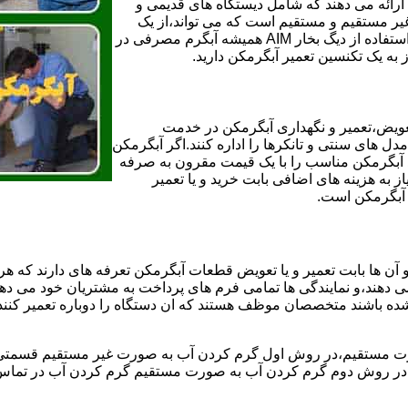
ائه می دهند که شامل دیستگاه های قدیمی و
لن و همچنین مخازن آب غیر مستقیم و مستقیم است که می تواند،از یک
سیستم دیگ بخار با کارآمدترین دیگهای آب مصرفی نیاز دارید و شما با استفاده از دیگ بخار AIM همیشه آبگرم مصرفی در
ز به یک تکنسین تعمیر آبگرمکن دارید.
عویض،تعمیر و نگهداری آبگرمکن در خدمت
 های سنتی و تانکرها را اداره کنند.اگر آبگرمکن
کند آبگرمکن مناسب را با یک قیمت مقرون به صرفه
ز به هزینه های اضافی بابت خرید و یا تعمیر
ر آبگرمکن است.
آن ها بابت تعمیر و یا تعویض قطعات آبگرمکن تعرفه های دارند که هر 
می دهند،و نمایندگی ها تمامی فرم های پرداخت به مشتریان خود می دهند
ده باشند متخصصان موظف هستند که ان دستگاه را دوباره تعمیر کنند و
 مستقیم،در روش اول گرم کردن آب به صورت غیر مستقیم قسمتی از 
ر روش دوم گرم کردن آب به صورت مستقیم گرم کردن آب در تماس مس