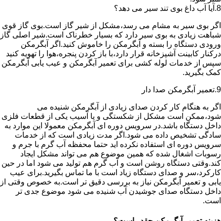
8.آیا آب داغ بوی تند سیر می دهد؟
اگر بوی سیر به مشام می رسد،مشکل از شیر گاز است.بوی گاز قوی
شباهت زیادی به بوی سیر دارد که بسیار خطرناک است.شیر اصلی گاز
ورودی دستگاه را بسته و آبگرمکن را خاموش کنید.اگر آبگرمکن
درکنار کابینت آشپزخانه قرار دارد،با باز کردن پنجره،هوا را تهویه کنید
سپس از خدمات لوله کشی برای تعمیر آبگرمکن و عیب یابی آبگرمکن
کمک بگیرید.
9.تعمیر آبگرمکن صدا دار
اگر به هنگام کار کردن صدای زیادی از آبگرمکن شنیده می
شود،ممکن است مشکل از شکستگی و یا آسیب یکی از قطعات فلزی
داخل دستگاه باشد.در سرویس دوره ای آبگرمکن معمولا این موارد به
سادگی تشخیص داده می شود.اگر مدت زیادی است که از خدمات
سرویس دوره ای استفاده نکرده اید حتما محفظه آب گرم با جرم و
رسوبات اشغال شده که همین موضوع هم می تواند مشکل ایجاد
کند.وقتی دستگاه روشن است و آب گرم هم تولید می شود اما در حین
کارکرد،سر و صدای دستگاه زیاد است با ما تماس بگیرید.برای عیب
یابی و تعمیر آبگرمکن نیاز به بررسی دقیق تر است.به خصوص وقتی از
داخل دستگاه صدای جوشیدن آب شنیده می شود موضوع جدی تر
است.
هزینه تعمیر آبگرمکن چقدر است؟