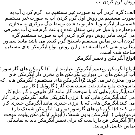
روش گرم کردن آب
الف : گرم کردن آب به صورت غیر مستقیم،ب : گرم کردن آب به
صورت مستقیم،در روش اول گرم کردن آب به صورت غیر مستقیم
قسمتی از آبگرم و یا بخار تولید شده توسط دیگ مرکزی به مخازن
دوجداره و یا مبل حرارتی منتقل شده و باعث گرم شدن آب مصرفی
می گردد.امادر روش دوم گرم کردن آب به صورت مستقیم گرم
کردن آب در تماس مستقیم باسطح گرم کننده می باشد مانند سماور
زغالی و نفتی که با استفاده از این روش انواع آبگرمکن های مستقیم
ساخته شده است.
انواع آبگرمکن و تعمیر آبگرمکن
انواع آبگرمکن و تعمیر آبگرمکن عبارتند از : 1) آبگرمکن های گاز سوز :
آب گرمکن های آنی دیواری,آبگرمکن های مخزن دار,آبگرمکن های
بدون مخزن نیز می گویند.2) آبگرمکن های مستقیم : آبگرمکن هایی که
با سوخت مایع مانند نفت سفید،نفت گاز ( گازوئیل ) کار می
کنند,آبگرمکن هایی که با سوخت گاز مانند گاز طبیعی و گاز مایع کار
می کنند,آبگرمکن هایی که با انرژی الکتریکی مانند آبگرمکن برقی کار
می کنند,آبگرمکن هایی که با انرژی حیدری مانند آبگرمکن حیدری کار
می کنند.3) آبگرمکن های گازسوز دیواری : آبگرمکن شمعک دار (
ترموکوپلی ) | آبگرمکن بدون شمعک ( آیونایز ),آبگرمکن پیلوت موقت
(IP),آبگرمکن فن دار،است که برای تعمیر آبگرمکن باید به نمایندگی
تماس حاصل فرمایید.