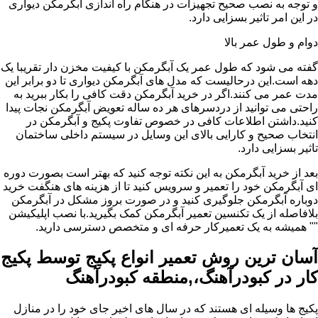
و توجه به نصب صحیح تجهیزات در هنگام راه اندازی آبگرمکن دیواری
در این امر تاثیر بسزایی دارد.
دوام و طول عمر بالا
گفته می شود که طول عمر یک آبگرمکن با کیفیت مخزن دار تقریبا یک
دهه است.این درحالیست که مدل های آبگرمکن دیواری تا دو برابر این
مدت عمر می کنند.اگر در خرید آبگرمکن دقت کافی را بکار ببرید به
راحتی می توانید از دردسرهای هر ده ساله تعویض آبگرمکن نجات پیدا
کنید.داشتن اطلاعات کافی در خصوص تفاوت پکیج و آبگرمکن در
انتخاب صحیح و کارایی بالای این وسایل در سیستم داخلی ساختمان
تاثیر بسزایی دارد.
بعد از خرید آبگرمکن به این نکته توجه کنید که بهتر است بصورت دوره
ای آبگرمکن خود را تعمیر و سرویس کنید تا از هزینه های هنگفت خرید
دوباره آبگرمکن جلوگیری کنید و در صورت بروز مشکل در آبگرمکن
بلافاصله از یک تکنسین تعمیر آبگرمکن کمک بگیرید.با نصب اپلیکیشن
"" همیشه به یک تعمیرکار حرفه ای و متخصص دسترسی دارید.
آسان ترین روش تعمیر انواع پکیج توسط پکیج
کار در کبودرآهنگ،,منطقه کبودرآهنگ
پکیج ها وسیله ای هستند که در سال های اخیر جای خود را در منازل