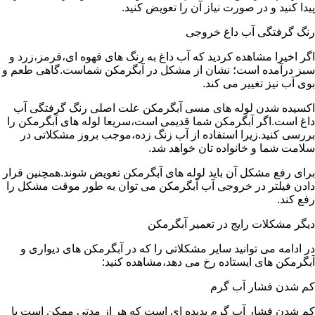
پیدا کنید و در صورت نیاز آن را تعویض کنید.
رنگ گرفتگی آب داغ خروجی
اگر اخیرا مشاهده کردید که آب داغ به رنگ های قهوه ای،قرمز،زرد و
سبز درآمده است؛ نشان از مشکل در آبگرمکن شماست.گاهی طعم و
بوی آب نیز تغییر می کند.
اکسیده شدن لوله های مسی آبگرمکن علت اصلی رنگ گرفتگی آب
داغ است.اگر آبگرمکن شما قدیمی است،سریعا لوله های آبگرمکن را
بررسی کنید.زیرا استفاده از آب زنگ زده،موجب بروز مشکلاتی در
سلامت شما و خانواده تان خواهد شد.
برای رفع مشکل آن باید لوله های آبگرمکن تعویض شوند.همچنین قرار
دادن فیلتر در خروجی آب آبگرمکن می توان به طور موقت مشکل را
رفع کند.
دیگر مشکلات رایج در تعمیر آبگرمکن
در ادامه می توانید سایر مشکلاتی را که در آبگرمکن های دیواری و
آبگرمکن های ایستاده رخ می دهد،مشاهده کنید:
کم شدن فشار آب گرم
کم شدن فشار آب گرم پدیده ای است که هر از مدتی ممکن است با