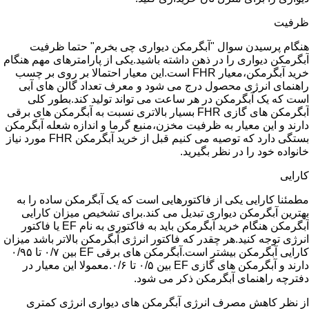
ظرفیت
هنگام پرسیدن سوال "آبگرمکن دیواری چی بخرم" حتما ظرفیت
آبگرمکن دیواری را در ذهن داشته باشید.یکی از پارامترهای مهم هنگام
خرید آبگرمکن،معیار FHR است.این معیار احتمالا بر روی بر چسب
راهنمای انرژی محصول درج می شود و معرف تعداد گالن های آبی
است که یک آبگرمکن در هر ساعت می تواند تولید کند.بطور کلی
آبگرمکن های گازی FHR بسیار بالاتری نسبت به آبگرمکن های برقی
دارند و این معیار به ظرفیت مخزن،منبع گرما و اندازه شعله آبگرمکن
بستگی دارد که توصیه می کنیم قبل از خرید آبگرمکن FHR مورد نیاز
خانواده خود را در نظر بگیرید.
کارایی
مطمئنا کارایی یکی از فاکتورهایی است که یک آبگرمکن ساده را به
بهترین آبگرمکن دیواری تبدیل می کند.برای تشخیص میزان کارایی
آبگرمکن هنگام خرید آبگرمکن باید به فاکتوری به نام EF یا فاکتور
انرژی توجه کنید.هر چقدر که فاکتور انرژی آبگرمکن بالاتر باشد میزان
کارایی آبگرمکن بیشتر است.آبگرمکن های برقی EF بین ۰/۷ تا ۰/۹۵
دارند و آبگرمکن های گازی EF بین ۰/۵ تا ۰/۶.معمولا این معیار در
دفترچه راهنمای آبگرمکن ذکر می شود.
از نظر کاهش مصرف انرژی آبگرمکن های دیواری انرژی کمتری