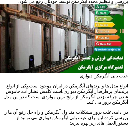
بررسی و تنظیم مجدد آبگرمکن توسط خودتان رفع می شود.
عیب یابی آبگرمکن دیواری
انواع مدل ها و برندهای آبگرمکن در ایران موجود است.یکی از انواع
برندهای پرطرفدار آبگرمکن دیواری،است.کاهش فشار آب،خاموش
شدن،جرقه نزدن آبگرمکن از رایج ترین مواردی است که در این مدل
آبگرمکن بروز می کند.
در ادامه،علت بروز مشکلات متداول آبگرمکن و راه حل رفع آن ها را
بررسی کرده ایم.برای عیب یابی آبگرمکن دیواری می توانید از
دستورالعمل های زیر بهره ببرید: