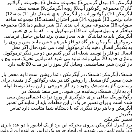
آبگرمکن،4) مبدل گرمایی،5) مجموعه مشعل،6) مجموعه رگولاتور
گاز،7) مجموعه رگولاتور آب،8) رویه آبگرمکن،9) صفحه پشتی
آبگرمکن،10) رگولاتور آب در آبگرمکن های شمعک دار،11) بدنه،12)
قاب برنجی،13) شیپوره،14) شیر احتراق آهسته،15) مجموعه ساقه
سوپاپ،16) مجموعه مغزی آب بندی،17) شیر تنظیم دما،18) مجموعه
دیافگرام و میل سوپاپ آب 19) ترموکوپل و … که ما برای تعمیر
آبگرمکن باید به نمایندگی های مجاز همان برند تماس حاصل فرمایید.
ترموکوپل آبگرمکن: هر گاه دو فلز غیر هم جنس مانند مس و روی را
به یکدیگر اتصال دهیم یک ترموکوپل ایجاد می شود.حال اگر محل
اتصال دو فلز را توسط شعله ای گرم کنیم بین دو سر دیگر ترموکوپل
ولتاژی حدود 20 میلی ولت تولید می شود که توانایی تحریک سیم پیچ و
باز کردن شیر مغناطیسی وسایل گاز سوز را در مدت 20 ثانیه دارد.
شمعک آبگرمکن: شمعک در آبگرمکن دائما روشن است تا به محض باز
شدن مسیر گاز،مشعل را روشن کند.در بدنه رگولاتور گاز منفذی برای
رساندن گاز به شمعک وجود دارد گاز خروجی از این منفذ توسط لوله
ای به نازل شمعک رسانیده می شود.در سر منفذ شمعک در
رگولاتور،یک صافی برای جلوگیری از ورود ذرات احتمالی پیش بینی
شده است.و برای تعمیر هر یک از این قطعات باید از نمایندگی تعمیر
آبگرمکن و یا هر برند دیگری که با دستگاه شما متابقت دارد تماس
بگیرید.
تعمیر آبگرمکن
برد کنترل آبگرمکن:نیروی محرکه این برد از یک آدابتور یا دو عدد باتری
1/5 ولت تامین می شود.برای ایجاد جرقه یک تراس افزاینده این 3 ولت