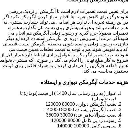
برای تعیین قیمت تعمیرات لازم است تا آبگرمکن از نزدیک بررسی
شود.هرگز برای کاهش هزینه ها اقدام به باز کردن آبگرمکن نکنید.اگر
در این زمینه تجربه ای ندارید هر اقدامی می تواند خسارت بیشتری به
همراه داشته باشد و هزینه بیشتری روی دست تان بگذارد.به همراه
تعمیرات معمولا جرم گیری و رسوب زدایی آبگرمکن هم انجام می
شود.اگر مرتب از سرویس دوره ای آبگرمکن استفاده کرده اید دیگر
نیازی به رسوب زدایی و اسید شویی محفظه آبگرمکن نیست.قطعاتی
که باید تعویض شوند هم با توجه به قیمت قطعات،تعیین قیمت می
شود.دستمزد تعمیر آبگرمکن به عوامل زیادی ارتباط دارد همیار قبل از
شروع به کار،مبلغ نهایی را اعلام می کند در صورتی که مشتری بخواهد
همیار قطعه جایگزین را خریداری کرده و به همراه فاکتور روی قیمت
دستمزد محاسبه می کند.
هزینه خدمات آبگرمکن دیواری و ایستاده
عنوان( به روز رسانی سال 1400 ) از قیمت(تومان) تا
قیمت(تومان)
نصب آبگرمکن دیواری 80000 120000
نصب آبگرمکن ایستاده 80000 140000
نصب شیرآلات(هر عدد) 30000 35000
رسوب زدایی کامل 80000 120000
سرویس کامل 100000 140000