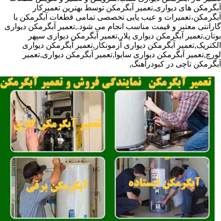
آبگرمکن های دیواری,تعمیر آبگرمکن توسط بهترین تعمیرکار
آبگرمکن،تعمیرات و عیب یابی تخصصی تمامی قطعات آبگرمکن با
گارانتی معتبر و قیمت مناسب انجام می شود.,تعمیر آبگرمکن دیواری
بوتان,تعمیر آبگرمکن دیواری پلار,تعمیر آبگرمکن دیواری سپهر
الکتریک,تعمیر آبگرمکن دیواری آزمونکار,تعمیر آبگرمکن دیواری
لورچ,تعمیر آبگرمکن دیواری سایوا,تعمیر آبگرمکن دیواری,تعمیر
آبگرمکن تاچی در کبودرآهنگ,