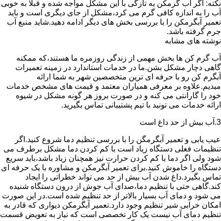
نکته: اگر آب گرمکن به تازگی با این مشکل مواجه شده و قبلا به خوبی
آب را به اندازه کافی گرم می کرد،مشکل از جای دیگری است و باید
تعمیر آبگرمکن را با بررسی بخش های دیگر ادامه دهید.شاید منبع آب
جرم گرفته باشد.
نوشته های مشابه
آب گرم کن ها بخش مهمی از زندگی روزمره ما هستند،که ممکنه
گاهی دچار مشکل بشن.ما در خدمات استاندارد در زمینه تعمیرات
آبگرم کن رو با حرفه ای ترین متخصصین شهر به شما ارائه
میدیم.علاوه بر معرفی همیاران معتمد و قیمت های مشخص خدمات
خود را گارانتی می کنه و در صورت بروز هر گونه مشکل در شیوه
ارائه خدمات می تونید با تیم پشتیبانی تماس بگیرید.
3.آب بیش از حد داغ است
عیب یابی و تعمیر آبگرمگن را با بررسی تنظیم دما شروع کنید.اگر
تنظیمات فعلی دستگاه زیاد است با کم کردن دما مشکل برطرف می
شود ولی اگر دما با کم کردن حرارت نیز همچنان زیاد باشد،باید سریع
دستگاه را خاموش کنید.برای تعمیر آبگرمکن و مشاوره با یک حرفه ای
تماس بگیرد.داغ شدن آب بیش از حد می تواند خطراتی را ایجاد
کند.گاهی حتی با تنظیم دما،صدای آب جوش از درون دستگاه شنیده
می شود و دمای آب بسیار بالاتر از حد تنظیم شده است.در این صورت
امکان خرابی شیر تنظیم وجود دارد.تعمیر آبگرمکن دیواری که قادر به
تنظیم دمای آب نیست یک کار تخصصی است که نیاز به تعویض قسمت