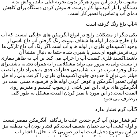
معیوب دارد.در این مورد هرگز بدون تجربه قبلی نباید روکش بدنه
دستگاه را باز کنید.تنها کار درست خاموش کردن دستگاه برای کاهش
دمای آب و تماس با تعمیرکار است.
4.آب داغ رنگ گرفته است
یکی دیگر از مشکلات رایج در انواع آبگرمکن های خانگی اینست که آب
داغ خارج شده از لوله ها،شفاف نیست.رنگ گرفتن آب داغ ناشی از
وجود اکسیدهای فلزی در لوله ها و آب است.اگر رنگ آب داغ تازگی ها
زرد،قرمز،قهوه ای،سبز یا شیری شده حتما به دنبال منشا آن
باشید.اکسید فلزی کیفیت آب را خراب می کند.این آب به ظاهر بیماری
زا نیست ولی به مرور می تواند مشکلاتی را به همراه دشاته باشد.برای
مثال وجود سرب در آب آشامیدنی خطرات جدی به همراه دارد.با نصب
فیلتر می توان تا حدودی جلوی اکسیدهای فلزی را گرفت ولی راه حل
نهایی تعمیر آبگرمکن و عوض کردن لوله های فرسوده مسی است.در
آبگرمکن های برقی این امر ناشی از رسوب کلسیم و منیزیم روی
المنت است.در این مورد با تمیز کردن المنت،مشکل به طور کلی
برطرف می شود.
5.آب گرم فشار ندارد
کم فشار بودن آب گرم چندین علت دارد.گاهی آبگرمکن مقصر نیست
و لوله کشی آب ساختمان ضعیف است.کم فشار بودن آب منطقه نیز
در این موضوع دخیل است.اما در صورتی که تا حال با فشار آب