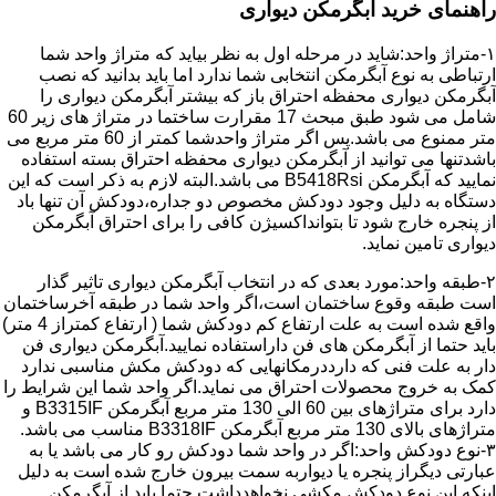
راهنمای خرید آبگرمکن دیواری
۱-متراژ واحد:شاید در مرحله اول به نظر بیاید که متراژ واحد شما
ارتباطی به نوع آبگرمکن انتخابی شما ندارد اما باید بدانید که نصب
آبگرمکن دیواری محفظه احتراق باز که بیشتر آبگرمکن دیواری را
شامل می شود طبق مبحث 17 مقرارت ساختما در متراژ های زیر 60
متر ممنوع می باشد.پس اگر متراژ واحدشما کمتر از 60 متر مربع می
باشدتنها می توانید از آبگرمکن دیواری محفظه احتراق بسته استفاده
نمایید که آبگرمکن B5418Rsi می باشد.البته لازم به ذکر است که این
دستگاه به دلیل وجود دودکش مخصوص دو جداره،دودکش آن تنها باد
از پنجره خارج شود تا بتوانداکسیژن کافی را برای احتراق آبگرمکن
دیواری تامین نماید.
۲-طبقه واحد:مورد بعدی که در انتخاب آبگرمکن دیواری تاثیر گذار
است طبقه وقوع ساختمان است،اگر واحد شما در طبقه آخرساختمان
واقع شده است به علت ارتفاع کم دودکش شما ( ارتفاع کمتراز 4 متر)
باید حتما از آبگرمکن های فن داراستفاده نمایید.آبگرمکن دیواری فن
دار به علت فنی که دارددرمکانهایی که دودکش مکش مناسبی ندارد
کمک به خروج محصولات احتراق می نماید.اگر واحد شما این شرایط را
دارد برای متراژهای بین 60 الی 130 متر مربع آبگرمکن B3315IF و
متراژهای بالای 130 متر مربع آبگرمکن B3318IF مناسب می باشد.
۳-نوع دودکش واحد:اگر در واحد شما دودکش رو کار می باشد یا به
عبارتی دیگراز پنجره یا دیواربه سمت بیرون خارج شده است به دلیل
اینکه این نوع دودکش مکشی نخواهدداشت حتما باید از آبگرمکن