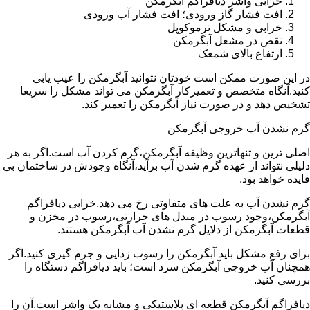
خرابی واشر دیافراگم آبگرمکن
افت فشار گاز ورودی؛ افت فشار آب ورودی
خرابی و مشکل ترموکوپل
نقص در مشعل آبگرمکن
ارتفاع بالای شمعک
در این صورت ممکن است خودتان نتوانید آبگرمکن را عیب یابی
کنید.آنگاه متخصص و تعمیرکار آبگرمکن می تواند مشکل را سریعا
تشخیص دهد و در صورت نیاز آبگرمکن را تعمیر کند.
گرم نشدن آب خروجی آبگرمکن
اصلی ترین و تنهاترین وظیفه آبگرمکن،گرم کردن آب است.اگر به هر
دلیلی نتواند از عهده گرم شدن آب برآید،آنگاه وجودش در ساختمان بی
فایده خواهد بود.
گرم نشدن آب به علت های متفاوتی رخ می دهد.خرابی دیافراگم
آبگرمکن،وجود رسوب در مبدل های حرارتی،رسوب در مخزن و
قطعات آبگرمکن از دلایل گرم نشدن آب آبگرمکن هستند.
برای رفع مشکل باید آبگرمکن را رسوب زدایی و جرم گیری کنید.اگر
همچنان آب خروجی آبگرمکن سرد است؛ باید دیافراگم دستگاه را
بررسی کنید.
دیافراگم آبگرمکن قطعه ای پلاستیکی و مشابه یک واشر است.آن را