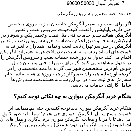
تعویض مبدل 50000 60000
خدمات نصب،تعمیر و سرویس آبگرمکن
اگر برای نصب و یا تعمیر آبگرمکن خانه تان نیاز به نیروی متخصص
فنی دارید،اپلیکیشن را نصب کنید.قیمت سرویس نصب و تعمیر
آبگرمکن همانند سایر خدمات فنی مثل نصب و تعمیر پکیج و شوفاژ در
اپلیکیشن شفاف و دقیق اعلام شده است.هزینه سرویس نصب و تعمیر
آبگرمکن در سراسر تهران ثابت است و تمامی همیاران با اشراف به
قیمت های استاندارد سامانه نسبت به دریافت هزینه تعمیرات آبگرمکن
اقدام می کنند.جدول به روز شده خدمات نصب و سرویس آبگرمکن را
در جدول مشاهده می کنید.اگر برای تعمیرات فنی منزلتان دنبال
خوش نام ترین متخصصین شهر می گردید ما همه متخصصان را در
گردهم آورده ایم.همیاران تعمیرکار در همه روزهای هفته آماده انجام
سفارش های ثبت شده در اپ این سامانه هستند.همه سفارش ها
شامل گارانتی خدمات می باشد.
هنگام خرید آبگرمکن دیواری به چه نکاتی توجه کنیم؟
هنگام خرید آبگرمکن دیواری باید توجه کنید،پرداخته ایم.مطالعه این
قسمت پاسخ سوال "آبگرمکن دیواری چی بخرم" شما را به طور کامل
می دهد تا با مزایا و معایب آبگرمکن دیواری برقی،گازی و مدل های آن
آشنا شوید (معایب ابگرمکن بدون شمعک) و بتوانید بهترین آبگرمکن
دیواری را برای منزل تان خریداری کنید.