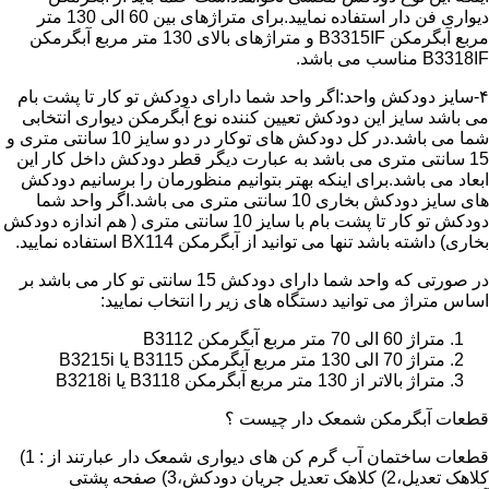
دیواری فن دار استفاده نمایید.برای متراژهای بین 60 الی 130 متر
مربع آبگرمکن B3315IF و متراژهای بالای 130 متر مربع آبگرمکن
B3318IF مناسب می باشد.
۴-سایز دودکش واحد:اگر واحد شما دارای دودکش تو کار تا پشت بام
می باشد سایز این دودکش تعیین کننده نوع آبگرمکن دیواری انتخابی
شما می باشد.در کل دودکش های توکار در دو سایز 10 سانتی متری و
15 سانتی متری می باشد به عبارت دیگر قطر دودکش داخل کار این
ابعاد می باشد.برای اینکه بهتر بتوانیم منظورمان را برسانیم دودکش
های سایز دودکش بخاری 10 سانتی متری می باشد.اگر واحد شما
دودکش تو کار تا پشت بام با سایز 10 سانتی متری ( هم اندازه دودکش
بخاری) داشته باشد تنها می توانید از آبگرمکن BX114 استفاده نمایید.
در صورتی که واحد شما دارای دودکش 15 سانتی تو کار می باشد بر
اساس متراژ می توانید دستگاه های زیر را انتخاب نمایید:
متراژ 60 الی 70 متر مربع آبگرمکن B3112
متراژ 70 الی 130 متر مربع آبگرمکن B3115 یا B3215i
متراژ بالاتر از 130 متر مربع آبگرمکن B3118 یا B3218i
قطعات آبگرمکن شمعک دار چیست ؟
قطعات ساختمان آب گرم کن های دیواری شمعک دار عبارتند از : 1)
کلاهک تعدیل،2) کلاهک تعدیل جریان دودکش،3) صفحه پشتی