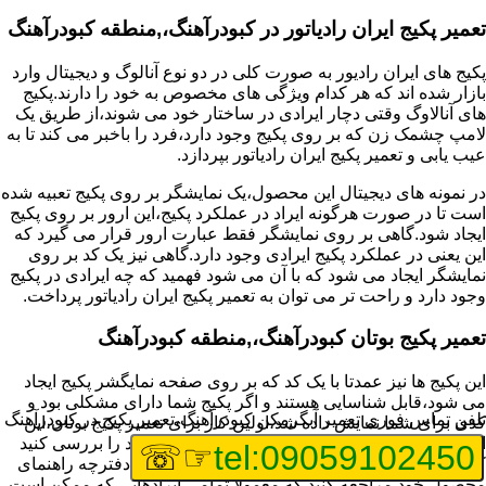
تعمیر پکیج ایران رادیاتور در کبودرآهنگ،,منطقه کبودرآهنگ
پکیج های ایران رادیور به صورت کلی در دو نوع آنالوگ و دیجیتال وارد
بازار شده اند که هر کدام ویژگی های مخصوص به خود را دارند.پکیج
های آنالاوگ وقتی دچار ایرادی در ساختار خود می شوند،از طریق یک
لامپ چشمک زن که بر روی پکیج وجود دارد،فرد را باخبر می کند تا به
عیب یابی و تعمیر پکیج ایران رادیاتور بپردازد.
در نمونه های دیجیتال این محصول،یک نمایشگر بر روی پکیج تعبیه شده
است تا در صورت هرگونه ایراد در عملکرد پکیج،این ارور بر روی پکیج
ایجاد شود.گاهی بر روی نمایشگر فقط عبارت ارور قرار می گیرد که
این یعنی در عملکرد پکیج ایرادی وجود دارد.گاهی نیز یک کد بر روی
نمایشگر ایجاد می شود که با آن می شود فهمید که چه ایرادی در پکیج
وجود دارد و راحت تر می توان به تعمیر پکیج ایران رادیاتور پرداخت.
تعمیر پکیج بوتان کبودرآهنگ،,منطقه کبودرآهنگ
این پکیج ها نیز عمدتا با یک کد که بر روی صفحه نمایگشر پکیج ایجاد
می شود،قابل شناسایی هستند و اگر پکیج شما دارای مشکلی بود و
تلفن تماس فوری
تعمیر آبگرمکن کبودرآهنگ،تعمیر پکیج در کبودرآهنگ
کدی برای شما نمایش داده شد،اولین کار برای تعمیر پکیج بوتان،این
است که عیب یابی انجام دهید و ایرادی که وجود دارد را بررسی کنید
☞☏
tel:09059102450
که از کجا نشات می گیرد.برای این کار می توانید به دفترچه راهنمای
محصول خود مراجعه کنید که معمولا تمامی ایرادهایی که ممکن است