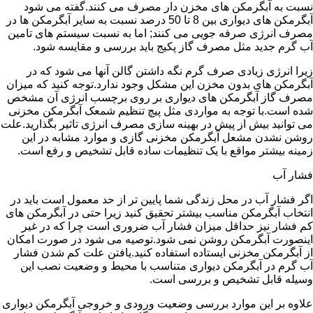
نسبت به آبگرمکن های مخزن دار مصرف می کنند.گفته می شود
آبگرمکن های دیواری بین 8 تا 50 درصد نسبت به سایر آبگرمکن ها در
مصرف انرژی صرفه جویی می کنند; اما به نسبت سیستم های تامین
آب گرم جدید مثل مصرف گاز پکیج باید بررسی و مقایسه شود.
زیرا انرژی زیادی صرف گرم نگه داشتن گالن آنها می شود که در
آبگرمکن های بدون مخزن این مشکل وجود ندارد.توجه کنید که میزان
مصرف گاز آبگرمکن های دیواری بر روی برچسب انرژی آن مشخص
شده است.با توجه به مواردی مثل پیچ تنظیم شمعک آبگرمکن مخزنی
می توانید بیش از پیش در بهینه سازی مصرف انرژی تاثیر بگذارید.علت
روشن نشدن مشعل آبگرمکن مخزنی گازی و موارد مشابه در این
زمینه بیشتر مواقع با یک تنظیمات ساده قابل تشخیص و رفع است.
فشار آب
اگر فشار آب در محل زندگی شما پایین تر از حد معمول است باید در
انتخاب آبگرمکن مناسب بیشتر تحقیق کنید زیرا حتی در آبگرمکن های
کم فشار نیز حداقل میزان فشار آب ضروری است چرا که در غیر
اینصورت آبگرمکن روشن نمی شود.توصیه می شود در صورت امکان
از آبگرمکن مخزنی ایستاده استفاده کنید.یافتن علت کم شدن فشار
آب گرم در آبگرمکن دیواری متناسب با محیط و وضعیت نصب این
وسیله قابل تشخیص و بررسی است.
علاوه بر این موارد بررسی وضعیت ورودی و خروجی آبگرمکن دیواری