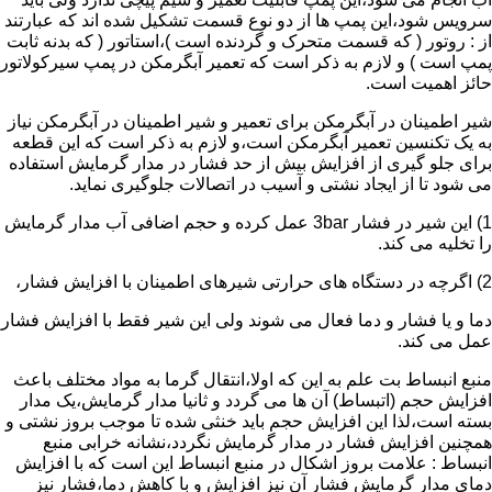
سرویس شود،این پمپ ها از دو نوع قسمت تشکیل شده اند که عبارتند
از : روتور ( که قسمت متحرک و گردنده است )،استاتور ( که بدنه ثابت
پمپ است ) و لازم به ذکر است که تعمیر آبگرمکن در پمپ سیرکولاتور
حائز اهمیت است.
شیر اطمینان در آبگرمکن برای تعمیر و شیر اطمینان در آبگرمکن نیاز
به یک تکنسین تعمیر آبگرمکن است،و لازم به ذکر است که این قطعه
برای جلو گیری از افزایش بیش از حد فشار در مدار گرمایش استفاده
می شود تا از ایجاد نشتی و آسیب در اتصالات جلوگیری نماید.
1) این شیر در فشار 3bar عمل کرده و حجم اضافی آب مدار گرمایش
را تخلیه می کند.
2) اگرچه در دستگاه های حرارتی شیرهای اطمینان با افزایش فشار،
دما و یا فشار و دما فعال می شوند ولی این شیر فقط با افزایش فشار
عمل می کند.
منبع انبساط بت علم به این که اولا،انتقال گرما به مواد مختلف باعث
افزایش حجم (اتبساط) آن ها می گردد و ثانیا مدار گرمایش،یک مدار
بسته است،لذا این افزایش حجم باید خنثی شده تا موجب بروز نشتی و
همچنین افزایش فشار در مدار گرمایش نگردد،نشانه خرابی منبع
انبساط : علامت بروز اشکال در منبع انبساط این است که با افزایش
دمای مدار گرمایش فشار آن نیز افزایش و با کاهش دما،فشار نیز