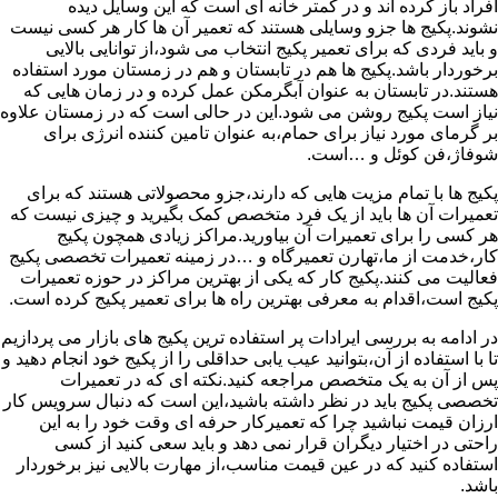
افراد باز کرده اند و در کمتر خانه ای است که این وسایل دیده
نشوند.پکیج ها جزو وسایلی هستند که تعمیر آن ها کار هر کسی نیست
و باید فردی که برای تعمیر پکیج انتخاب می شود،از توانایی بالایی
برخوردار باشد.پکیج ها هم در تابستان و هم در زمستان مورد استفاده
هستند.در تابستان به عنوان آبگرمکن عمل کرده و در زمان هایی که
نیاز است پکیج روشن می شود.این در حالی است که در زمستان علاوه
بر گرمای مورد نیاز برای حمام،به عنوان تامین کننده انرژی برای
شوفاژ،فن کوئل و …است.
پکیج ها با تمام مزیت هایی که دارند،جزو محصولاتی هستند که برای
تعمیرات آن ها باید از یک فرد متخصص کمک بگیرید و چیزی نیست که
هر کسی را برای تعمیرات آن بیاورید.مراکز زیادی همچون پکیج
کار،خدمت از ما،تهارن تعمیرگاه و …در زمینه تعمیرات تخصصی پکیج
فعالیت می کنند.پکیج کار که یکی از بهترین مراکز در حوزه تعمیرات
پکیج است،اقدام به معرفی بهترین راه ها برای تعمیر پکیج کرده است.
در ادامه به بررسی ایرادات پر استفاده ترین پکیج های بازار می پردازیم
تا با استفاده از آن،بتوانید عیب یابی حداقلی را از پکیج خود انجام دهید و
پس از آن به یک متخصص مراجعه کنید.نکته ای که در تعمیرات
تخصصی پکیج باید در نظر داشته باشید،این است که دنبال سرویس کار
ارزان قیمت نباشید چرا که تعمیرکار حرفه ای وقت خود را به این
راحتی در اختیار دیگران قرار نمی دهد و باید سعی کنید از کسی
استفاده کنید که در عین قیمت مناسب،از مهارت بالایی نیز برخوردار
باشد.