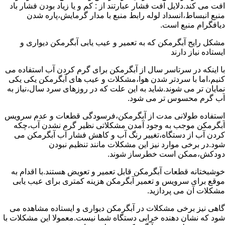
افت می کند.دلایل افت فشار عبارتند از : کم و یا زیاد بودن فشار باد
منبع انبساط،انسداد لوله رابط منبع با مدار گرمایش،پاره شدن
دیافگرام منبع است.
مشکل رایج آبگرمکن که به تعمیر و عیب یابی آبگرمکن دیواری و
ایستاده نیاز دارند
با اینکه در سرتاسر سال از آبگرمکن برای گرم کردن آب استفاده می
کنیم،اما با سردتر شدن هوا،مشکلات و عیب های آبگرمکن یکی یکی
نمایان تر می شوند.شاید به این علت که در روزهای سرد سال،نیاز به
آب گرم محسوس تر می شود.
استفاده طولانی مدت از آبگرمکن،فرسودگی قطعات و عدم سرویس
آبگرمکن موجب به وجود آمدن مشکلاتی نظیر گرم نشدن آب،چکه
کردن آب از دستگاه،تغییر رنگ آب و کاهش فشار آب آبگرمکن می
شود.در برخی موارد نیز این مشکلات مانند تنظیم نبودن
دودکش،ممکن است خطرساز شوند.
خوشبختانه قطعات آبگرمکن قابل تعمیر و تعویض هستند.با اقدام به
موقع برای سرویس و تعمیر آبگرمکن هزینه کمتری برای عیب یابی
مشکلات آن می پردازید.
گاهی نیز برخی مشکلات در آبگرمکن دیواری و ایستاده مشاهده می
شود که نشان دهنده خرابی دستگاه شما نیست.معمولا این مشکلات با