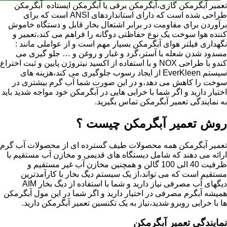
تعمیر آبگرمکن گازی،آبگرمکن برقی یا آبگرمکن ایستاده ​ آبگرمکن
طراحی شده است که دارای استانداردهای ANSI است که برای
برآوردن برای مقاومت در برابر اشتعال بخار قابل و دستگاه خاموش
کننده هوا سوخت یک نوع حفاظتی دوگانه را فراهم می کند،تعمیر و
نگهداری فیلتر هوای آبگرمکن بسیار مهم است و از عواملی مانند :
مسدود شدن شعله با آستر،گرد و غبار و روغن و … جلو گیری می
کندو با طراحی NOX و با استفاده از اکسید نیتروژن پایین و ثبت اختراع
سیستم EverKleen از ایجاد رسوب جلوگیری می کند،هزینه های
سوخت را کاهش می دهد،و در این صورت شما آب گرم بیشتری در
اختیار دارید و اگر شما با خرابی هایی در آبگرمکن خود مواجه شدید باید
به نمایندگی تعمیر آبگرمکن تماس بگیرید.
روش تعمیر آبگرمکن چیست ؟
تعمیر آبگرمکن همه محصولات طیف گسترده ای از محصولات آب گرم
ارائه می دهند که شامل دیستگاه های قدیمی و مخازن آب مستقیم با
ظرفیت 40 الی 100 گالن و همچنین مخازن آب غیر مستقیم و
مستقیم است که می تواند،از یک سیستم دیگ بخار با کارآمدترین
دیگهای آب مصرفی نیاز دارید و شما با استفاده از دیگ بخار AIM
همیشه آبگرم مصرفی در اختیار دارید و اگر شما در این مول آبگرمکن
ها با خرابی روبرو شدید،نیاز به یک تکنسین تعمیر آبگرمکن دارید.
نمایندگی تعمیر آبگرمکن