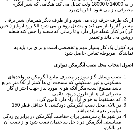
را به 14000 تا 18000 ولت تبدیل می کند.هنگامی که شیر آبگرم
مصرفی باز می شود با فرمان برد
از یک طرف جرقه زده می شود و از طرف دیگر همزمان شیر برقی
مسیر گاز را باز می کند و مشعل روشن می شود.الکترود آیونایز ( حس
گر ) در کنار شعله قرار دارد و تا زمانی که شعله را حس کند شعله
روشن می ماند و تعمیر
برد کنترل یک کار بسیار مهم و تخصصی است و برای برد باید به
نمایندگی مربوطه تماس حاصل شود
اصول انتخاب محل نصب آبگرمکن دیواری
نصب وسایل گاز سوز پر مصرف مانند آبگرمکن در واحدهای
مسکونی و غیر مسکونی که مسحت آن ها کمتر از 60 متر مربع
باشد ممنوع است،مگر آنکه هوای مورد نیاز جهت احتراق گاز
مصرفی آن ها از طریق دریچه دائمی
که مستقیما به هوای آزاد راه دارد تامین گردد.
در بالای محل نصب آبگرمکن دودکشی با حداقل قطر 150
میلیمتر تعبیه شده باشد.
در شهر های سردسیر برای حفاظت آبگرمکن در برابر یخ زدگی
میبایستی آبگرمکن در داخل ساختمان نصب شود و از نصب آن
در بالکن،