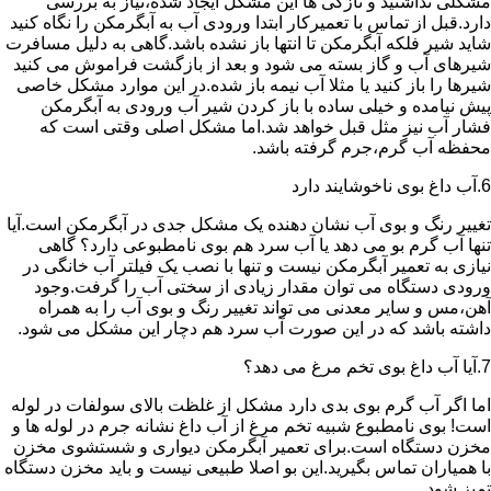
مشکلی نداشتید و تازگی ها این مشکل ایجاد شده،نیاز به بررسی
دارد.قبل از تماس با تعمیرکار ابتدا ورودی آب به آبگرمکن را نگاه کنید
شاید شیر فلکه آبگرمکن تا انتها باز نشده باشد.گاهی به دلیل مسافرت
شیرهای آب و گاز بسته می شود و بعد از بازگشت فراموش می کنید
شیرها را باز کنید یا مثلا آب نیمه باز شده.در این موارد مشکل خاصی
پیش نیامده و خیلی ساده با باز کردن شیر آب ورودی به آبگرمکن
فشار آب نیز مثل قبل خواهد شد.اما مشکل اصلی وقتی است که
محفظه آب گرم،جرم گرفته باشد.
6.آب داغ بوی ناخوشایند دارد
تغییر رنگ و بوی آب نشان دهنده یک مشکل جدی در آبگرمکن است.آیا
تنها آب گرم بو می دهد یا آب سرد هم بوی نامطبوعی دارد؟ گاهی
نیازی به تعمیر آبگرمکن نیست و تنها با نصب یک فیلتر آب خانگی در
ورودی دستگاه می توان مقدار زیادی از سختی آب را گرفت.وجود
آهن،مس و سایر معدنی می تواند تغییر رنگ و بوی آب را به همراه
داشته باشد که در این صورت آب سرد هم دچار این مشکل می شود.
7.آیا آب داغ بوی تخم مرغ می دهد؟
اما اگر آب گرم بوی بدی دارد مشکل از غلظت بالای سولفات در لوله
است! بوی نامطبوع شبیه تخم مرغ از آب داغ نشانه جرم در لوله ها و
مخزن دستگاه است.برای تعمیر آبگرمکن دیواری و شستشوی مخزن
با همیاران تماس بگیرید.این بو اصلا طبیعی نیست و باید مخزن دستگاه
تمیز شود.