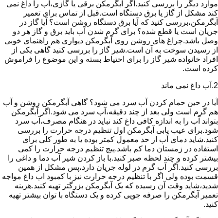
موارد دیگر را بررسی کنید.اگر آبگرمکن برقی یا گازی،آب را داغ نمی
کند مشکل از گاز یا برق دستگاه است.قبل از تماس برای تعمیر
آبگرمکن،بررسی کنید که آیا برق دستگاه روشن است؟ آیا گاز در
جریان است یا قطع شده؟ برای گرم شدن آب باید برق و گاز هر دو
وصل باشد.چراغ های روشن روی آبگرمکن دیواری هم راهنمای خوبی
از رسیدن سوخت به آن است.شیر گاز را بررسی کنید گاهی یکی از
افراد خانواده شیر گاز را برای احتیاط بسته و این موضوع را فراموش
کرده است.
2.آب داغ نمی ماند
آیا در حین حمام کردن آب سرد می شود؟ گاهی آبگرمکن روشن و آب
هم گرم است ولی بعد از چند دقیقه،آب سرد می شود.اگر آبگرمکن
بتواند آب را به اندازه کافی داغ کند نباید در هنگام مصرف،آب سرد
شود.برای عیب یابی آبگرمکن اول تنظیم درجه حرارت را بررسی
کنید.شاید دمای آب از حد معمول کمتر بوده یا به طور کلی برای
استفاده در زمستان دما کم باشد.پیچ تنظیم درجه حرارت را کمی
بیشتر کرده و چند لحظه صبر کنید.با باز کردن شیر آب دما و داغی را
بررسی کنید.اگر آب گرم در لوله جریان دارد،پس مشکل از همین
قسمت بوده ولی اگر با تنظیم درجه حرارت نیز با کمبود اب داغ مواجه
شدید،شاید وقت آن رسیده که یک آبگرمکن بزرگتر تهیه کنید.هزینه
تعمیر آبگرمکن را صرفه جویی کرده و یک دستگاه با توان بیشتر تهیه
کنید.