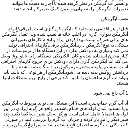
و تعمیر آب گرمکن در نظر گرفته شده تا آچار به دست ها بتوانند
تعمیرات آبگرمکن را به تنهایی و بدون کمک تعمیرکار انجام دهند.
نصب آبگرمکن
قبل از هر اقدامی باید بدانید که آبگرمکن گازی است یا برقی! انواع
آبگرمکن دیواری گازی در اغلب خانه ها نصب شده ولی تعداد آبگرمکن
های برقی هم کم نیست.پیدا کردن ایراد و انجام کارهای تعمیراتی
بستگی به نوع آبگرمکن دارد.آبگرمکن برقی،گازهای احتراقی تولید
نمی کند و نیازی به دودکش ندارد.در این دستگاه ها از ترموستات در
کنار مخزن استفاده شده و کابل الکتریکی،دستگاه را به تابلو برق وصل
می کند.اما آبگرمکن گازی دارای دودکش برای خروج گازهای احتراقی
است.سیستم پیلوت،مشعل،ترموکوبل در دستگاه نصب شده و با
برداشتن روکش بدنه دیده می شود.آبگرمکن از هر نوعی که باشد باید
بتواند آب گرم ساختمان را تامین کند.برخی از رایج تریم مشکلات اینها
هستند:
1.آب داغ نمی شود
آیا آب گرم حمام،سرد است؟ این مشکل می تواند مربوط به آبگرمکن
و یا مسدود شدن لوله های حمام باشد.در واقع هر گونه ایرادی در این
لوله ها،احتمالا عامل اصلی است.هرگز به یک شیر آب،اکتفا نکنید.چند
شیر دیگر را نیز باز کرده و جریان آب گرم را بررسی کنید.در صورتی
که به کلی آب گرم ساختمان قطع شده باشد به سراغ آبگرمکن بوید و