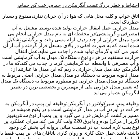
احتیاط و خطر بزرگ:نصب آبگرمکن در حمام،رخت کن حمام،
اتاق خواب و کلیه محل هایی که هوا در آن جریان ندارد،ممنوع و بسیار
خطرناک است.
مبدل حرارتی عمل انتقال حرارت تولید شده توسط مشعل به آب
(مصرفی و گرمایشی)در محفظه ای به نام مبدل حرارتی انجام می
شود.مبدل حرارتی از چند ردیف لوله مسی رفت و برگشتی تشکیل
شده است که به صورت افقی در بالای مشعل قرار گرفته و آب از آن
عبور می کند و گرمای تولید شده را جذب می نماید.عمل انتقال
حرارت مستقیم در هر دو نوع دستگاه تک مبدل به آب گرمایشی است
و آب مصرفی با واسطه آب گرمایشی گرما را جذب می کند.که ما در
آبگرمکن چند مبل مبدل حرارتی داریم که این مبدل ها عبارتند از :
مبدل ثانویه مربوط به دستگاه دو مبدل،مبدل حرارتی اصلی مربوط به
دستگاه دو مبدل،مبدل حرارتی دو منظوره مربوط به دستگاه تک مبدل
که تعمیر مبدل حرارتی یکی از مهمترین و تخصصی ترین در تعمیر
آبگرمکن بشمار می آید.
وظیفه پمپ سیرکولاتور در آبگرمکن:وظیفه این پمپ در آبگرمکن به
حرکت در آوردن آب در مدار گرمایشی است و در پکیج همیشه در
مسیر برگشت گرمایش قرار می گیرد و این پمپ از نوع سانتریفیوژ
(گریز از مرکز) بوده و با برق 220 ولت کار می کند.مبرای عملکرداین
نوع پمپ لازم است آب در قسمت میانی پروانه آب پخش کن وجود
داشته باشد،عمل خنک کاری و روان کاری یاتاقان های این پمپ فقط با
آب انجام می شود،این پمپ قابلیت تعمیر و سیم پیچی ندارد ولی باید