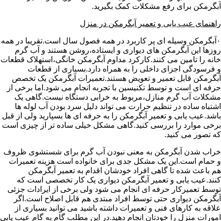
آبگرمکن برای رفع مشکلات کمک بگیرید.
راهنمای عیب یابی و تعمیر آبگرمکن در منزل
۰آبگرمکن وسیله ای پر کاربرد در همه فصول سال است.تقریبا در همه
روزها این آبگرمکن های دیواری و ایستاده،روشن هستند و آب گرم
خانه را تامین می کنند.کارکرد مداوم آبگرمکن خانگی،استهلاک قطعات
و فرسودگی اجزای داخلی را به همراه دارد.بسیاری از قطعات
آبگرمکن قابل تعمیر و تعویض هستند.تعمیرات آبگرمکن یک تخصص
حرفه ای است و توسط تکنیسین با تجربه انجام می شود.اما برخی از
مشکلات آب گرم منازل،مربوط به خرابی دستگاه نیست.گاهی یک
اشتباه ساده در تنظیم حرارت می تواند دلیل سرد بودن آب لوله ها
باشد.عیب یابی و تعمیر آبگرمکن را به حرفه ای ها بسپارید ولی از قبل
برخی موارد را بررسی کنید.گاهی مشکل خیلی ساده تر از چیزی است
که تصور می کنید.
خراب شدن آبگرمکن به معنی نبودن آب گرم برای شستشوی ظروف
و حمام است.این یک مشکل جدی برای خانواده است هزینه تعمیرات
هم باعث شده تا گاهی افراد خودشان اقدام به تعمیر آبگرمکن
کنند.عیب یابی و تعمیر آبگرمکن دیواری یک کار تخصصی است که
توسط تعمیرکار حرفه ای انجام می شود ولی برخی از ایرادات جزئی
آبگرمکن دیواری حتی توسط افراد مبتدی هم قابل اصلاح است.اگر
علاقه به کارهای فنی و تعمیرات داشته باشید می توانید بسیاری از
امورات منزل را خودتان انجام دهید.در این مطلب گام به گام عیب یابی