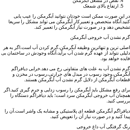
نقص در مشعل آبگرمکن
ارتفاع بالای شمعک
در این صورت ممکن است خودتان نتوانید آبگرمکن را عیب یابی
کنید.آنگاه متخصص و تعمیرکار آبگرمکن می تواند مشکل را سریعا
تشخیص دهد و در صورت نیاز آبگرمکن را تعمیر کند.
گرم نشدن آب خروجی آبگرمکن
اصلی ترین و تنهاترین وظیفه آبگرمکن،گرم کردن آب است.اگر به هر
دلیلی نتواند از عهده گرم شدن آب برآید،آنگاه وجودش در ساختمان بی
فایده خواهد بود.
گرم نشدن آب به علت های متفاوتی رخ می دهد.خرابی دیافراگم
آبگرمکن،وجود رسوب در مبدل های حرارتی،رسوب در مخزن و
قطعات آبگرمکن از دلایل گرم نشدن آب آبگرمکن هستند.
برای رفع مشکل باید آبگرمکن را رسوب زدایی و جرم گیری کنید.اگر
همچنان آب خروجی آبگرمکن سرد است؛ باید دیافراگم دستگاه را
بررسی کنید.
دیافراگم آبگرمکن قطعه ای پلاستیکی و مشابه یک واشر است.آن را
پیدا کنید و در صورت نیاز آن را تعویض کنید.
رنگ گرفتگی آب داغ خروجی