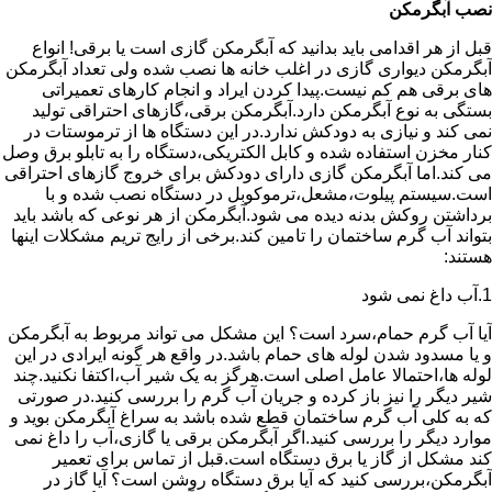
نصب آبگرمکن
قبل از هر اقدامی باید بدانید که آبگرمکن گازی است یا برقی! انواع
آبگرمکن دیواری گازی در اغلب خانه ها نصب شده ولی تعداد آبگرمکن
های برقی هم کم نیست.پیدا کردن ایراد و انجام کارهای تعمیراتی
بستگی به نوع آبگرمکن دارد.آبگرمکن برقی،گازهای احتراقی تولید
نمی کند و نیازی به دودکش ندارد.در این دستگاه ها از ترموستات در
کنار مخزن استفاده شده و کابل الکتریکی،دستگاه را به تابلو برق وصل
می کند.اما آبگرمکن گازی دارای دودکش برای خروج گازهای احتراقی
است.سیستم پیلوت،مشعل،ترموکوبل در دستگاه نصب شده و با
برداشتن روکش بدنه دیده می شود.آبگرمکن از هر نوعی که باشد باید
بتواند آب گرم ساختمان را تامین کند.برخی از رایج تریم مشکلات اینها
هستند:
1.آب داغ نمی شود
آیا آب گرم حمام،سرد است؟ این مشکل می تواند مربوط به آبگرمکن
و یا مسدود شدن لوله های حمام باشد.در واقع هر گونه ایرادی در این
لوله ها،احتمالا عامل اصلی است.هرگز به یک شیر آب،اکتفا نکنید.چند
شیر دیگر را نیز باز کرده و جریان آب گرم را بررسی کنید.در صورتی
که به کلی آب گرم ساختمان قطع شده باشد به سراغ آبگرمکن بوید و
موارد دیگر را بررسی کنید.اگر آبگرمکن برقی یا گازی،آب را داغ نمی
کند مشکل از گاز یا برق دستگاه است.قبل از تماس برای تعمیر
آبگرمکن،بررسی کنید که آیا برق دستگاه روشن است؟ آیا گاز در