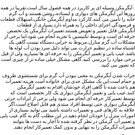
۰آبگرمکن وسیله ای پر کاربرد در همه فصول سال است.تقریبا در همه
روزها این آبگرمکن های دیواری و ایستاده،روشن هستند و آب گرم
خانه را تامین می کنند.کارکرد مداوم آبگرمکن خانگی،استهلاک قطعات
و فرسودگی اجزای داخلی را به همراه دارد.بسیاری از قطعات
آبگرمکن قابل تعمیر و تعویض هستند.تعمیرات آبگرمکن یک تخصص
حرفه ای است و توسط تکنیسین با تجربه انجام می شود.اما برخی از
مشکلات آب گرم منازل،مربوط به خرابی دستگاه نیست.گاهی یک
اشتباه ساده در تنظیم حرارت می تواند دلیل سرد بودن آب لوله ها
باشد.عیب یابی و تعمیر آبگرمکن را به حرفه ای ها بسپارید ولی از قبل
برخی موارد را بررسی کنید.گاهی مشکل خیلی ساده تر از چیزی است
که تصور می کنید.
خراب شدن آبگرمکن به معنی نبودن آب گرم برای شستشوی ظروف
و حمام است.این یک مشکل جدی برای خانواده است هزینه تعمیرات
هم باعث شده تا گاهی افراد خودشان اقدام به تعمیر آبگرمکن
کنند.عیب یابی و تعمیر آبگرمکن دیواری یک کار تخصصی است که
توسط تعمیرکار حرفه ای انجام می شود ولی برخی از ایرادات جزئی
آبگرمکن دیواری حتی توسط افراد مبتدی هم قابل اصلاح است.اگر
علاقه به کارهای فنی و تعمیرات داشته باشید می توانید بسیاری از
امورات منزل را خودتان انجام دهید.در این مطلب گام به گام عیب یابی
و تعمیر آب گرمکن در نظر گرفته شده تا آچار به دست ها بتوانند
تعمیرات آبگرمکن را به تنهایی و بدون کمک تعمیرکار انجام دهند.