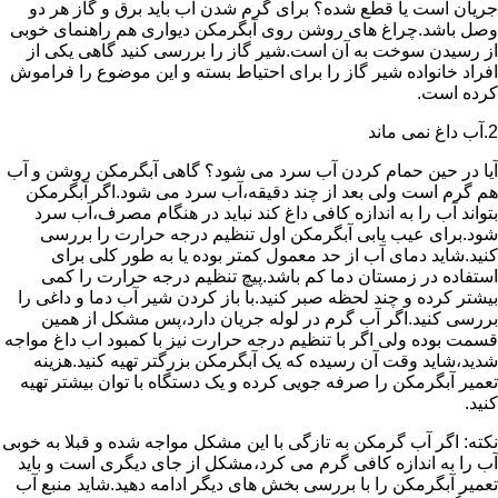
جریان است یا قطع شده؟ برای گرم شدن آب باید برق و گاز هر دو
وصل باشد.چراغ های روشن روی آبگرمکن دیواری هم راهنمای خوبی
از رسیدن سوخت به آن است.شیر گاز را بررسی کنید گاهی یکی از
افراد خانواده شیر گاز را برای احتیاط بسته و این موضوع را فراموش
کرده است.
2.آب داغ نمی ماند
آیا در حین حمام کردن آب سرد می شود؟ گاهی آبگرمکن روشن و آب
هم گرم است ولی بعد از چند دقیقه،آب سرد می شود.اگر آبگرمکن
بتواند آب را به اندازه کافی داغ کند نباید در هنگام مصرف،آب سرد
شود.برای عیب یابی آبگرمکن اول تنظیم درجه حرارت را بررسی
کنید.شاید دمای آب از حد معمول کمتر بوده یا به طور کلی برای
استفاده در زمستان دما کم باشد.پیچ تنظیم درجه حرارت را کمی
بیشتر کرده و چند لحظه صبر کنید.با باز کردن شیر آب دما و داغی را
بررسی کنید.اگر آب گرم در لوله جریان دارد،پس مشکل از همین
قسمت بوده ولی اگر با تنظیم درجه حرارت نیز با کمبود اب داغ مواجه
شدید،شاید وقت آن رسیده که یک آبگرمکن بزرگتر تهیه کنید.هزینه
تعمیر آبگرمکن را صرفه جویی کرده و یک دستگاه با توان بیشتر تهیه
کنید.
نکته: اگر آب گرمکن به تازگی با این مشکل مواجه شده و قبلا به خوبی
آب را به اندازه کافی گرم می کرد،مشکل از جای دیگری است و باید
تعمیر آبگرمکن را با بررسی بخش های دیگر ادامه دهید.شاید منبع آب