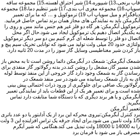
قاب برنجی،13) شیپوره،14) شیر احتراق آهسته،15) مجموعه ساقه
سوپاپ،16) مجموعه مغزی آب بندی،17) شیر تنظیم دما،18) مجموعه
دیافگرام و میل سوپاپ آب 19) ترموکوپل و … که ما برای تعمیر
آبگرمکن باید به نمایندگی های مجاز همان برند تماس حاصل فرمایید.
ترموکوپل آبگرمکن: هر گاه دو فلز غیر هم جنس مانند مس و روی را
به یکدیگر اتصال دهیم یک ترموکوپل ایجاد می شود.حال اگر محل
اتصال دو فلز را توسط شعله ای گرم کنیم بین دو سر دیگر ترموکوپل
ولتاژی حدود 20 میلی ولت تولید می شود که توانایی تحریک سیم پیچ و
باز کردن شیر مغناطیسی وسایل گاز سوز را در مدت 20 ثانیه دارد.
شمعک آبگرمکن: شمعک در آبگرمکن دائما روشن است تا به محض باز
شدن مسیر گاز،مشعل را روشن کند.در بدنه رگولاتور گاز منفذی برای
رساندن گاز به شمعک وجود دارد گاز خروجی از این منفذ توسط لوله
ای به نازل شمعک رسانیده می شود.در سر منفذ شمعک در
رگولاتور،یک صافی برای جلوگیری از ورود ذرات احتمالی پیش بینی
شده است.و برای تعمیر هر یک از این قطعات باید از نمایندگی تعمیر
آبگرمکن و یا هر برند دیگری که با دستگاه شما متابقت دارد تماس
بگیرید.
تعمیر آبگرمکن
برد کنترل آبگرمکن:نیروی محرکه این برد از یک آدابتور یا دو عدد باتری
1/5 ولت تامین می شود.برای ایجاد جرقه یک تراس افزاینده این 3 ولت
را به 14000 تا 18000 ولت تبدیل می کند.هنگامی که شیر آبگرم
مصرفی باز می شود با فرمان برد