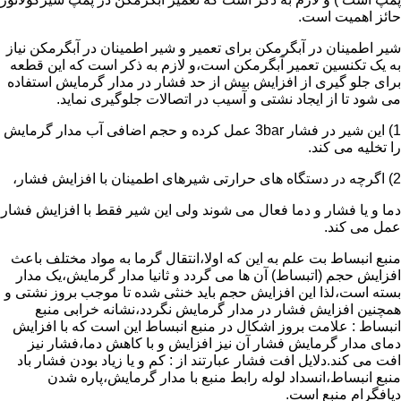
حائز اهمیت است.
شیر اطمینان در آبگرمکن برای تعمیر و شیر اطمینان در آبگرمکن نیاز
به یک تکنسین تعمیر آبگرمکن است،و لازم به ذکر است که این قطعه
برای جلو گیری از افزایش بیش از حد فشار در مدار گرمایش استفاده
می شود تا از ایجاد نشتی و آسیب در اتصالات جلوگیری نماید.
1) این شیر در فشار 3bar عمل کرده و حجم اضافی آب مدار گرمایش
را تخلیه می کند.
2) اگرچه در دستگاه های حرارتی شیرهای اطمینان با افزایش فشار،
دما و یا فشار و دما فعال می شوند ولی این شیر فقط با افزایش فشار
عمل می کند.
منبع انبساط بت علم به این که اولا،انتقال گرما به مواد مختلف باعث
افزایش حجم (اتبساط) آن ها می گردد و ثانیا مدار گرمایش،یک مدار
بسته است،لذا این افزایش حجم باید خنثی شده تا موجب بروز نشتی و
همچنین افزایش فشار در مدار گرمایش نگردد،نشانه خرابی منبع
انبساط : علامت بروز اشکال در منبع انبساط این است که با افزایش
دمای مدار گرمایش فشار آن نیز افزایش و با کاهش دما،فشار نیز
افت می کند.دلایل افت فشار عبارتند از : کم و یا زیاد بودن فشار باد
منبع انبساط،انسداد لوله رابط منبع با مدار گرمایش،پاره شدن
دیافگرام منبع است.