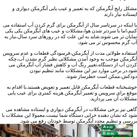
مشکل رایج آبگرمکن که به تعمیر و عیب یابی آبگرمکن دیواری و
ایستاده نیاز دارند
با اینکه در سرتاسر سال از آبگرمکن برای گرم کردن آب استفاده می
کنیم،اما با سردتر شدن هوا،مشکلات و عیب های آبگرمکن یکی یکی
نمایان تر می شوند.شاید به این علت که در روزهای سرد سال،نیاز به
آب گرم محسوس تر می شود.
استفاده طولانی مدت از آبگرمکن،فرسودگی قطعات و عدم سرویس
آبگرمکن موجب به وجود آمدن مشکلاتی نظیر گرم نشدن آب،چکه
کردن آب از دستگاه،تغییر رنگ آب و کاهش فشار آب آبگرمکن می
شود.در برخی موارد نیز این مشکلات مانند تنظیم نبودن
دودکش،ممکن است خطرساز شوند.
خوشبختانه قطعات آبگرمکن قابل تعمیر و تعویض هستند.با اقدام به
موقع برای سرویس و تعمیر آبگرمکن هزینه کمتری برای عیب یابی
مشکلات آن می پردازید.
گاهی نیز برخی مشکلات در آبگرمکن دیواری و ایستاده مشاهده می
شود که نشان دهنده خرابی دستگاه شما نیست.معمولا این مشکلات با
بررسی و تنظیم مجدد آبگرمکن توسط خودتان رفع می شود.