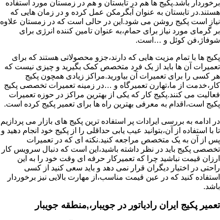
برخوردار باشد.پکیج ها هم در تابستان و هم در زمستان مورد استفاده
هستند.در تابستان به عنوان آبگرمکن عمل کرده و در زمان هایی که
نیاز است پکیج روشن می شود.این در حالی است که در زمستان علاوه
بر گرمای مورد نیاز برای حمام،به عنوان تامین کننده انرژی برای
شوفاژ،فن کوئل و …است.
پکیج ها با تمام مزیت هایی که دارند،جزو محصولاتی هستند که برای
تعمیرات آن ها باید از یک فرد متخصص کمک بگیرید و چیزی نیست که
هر کسی را برای تعمیرات آن بیاورید.مراکز زیادی همچون پکیج
کار،خدمت از ما،تهارن تعمیرگاه و …در زمینه تعمیرات تخصصی پکیج
فعالیت می کنند.پکیج کار که یکی از بهترین مراکز در حوزه تعمیرات
پکیج است،اقدام به معرفی بهترین راه ها برای تعمیر پکیج کرده است.
در ادامه به بررسی ایرادات پر استفاده ترین پکیج های بازار می پردازیم
تا با استفاده از آن،بتوانید عیب یابی حداقلی را از پکیج خود انجام دهید و
پس از آن به یک متخصص مراجعه کنید.نکته ای که در تعمیرات
تخصصی پکیج باید در نظر داشته باشید،این است که دنبال سرویس کار
ارزان قیمت نباشید چرا که تعمیرکار حرفه ای وقت خود را به این
راحتی در اختیار دیگران قرار نمی دهد و باید سعی کنید از کسی
استفاده کنید که در عین قیمت مناسب،از مهارت بالایی نیز برخوردار
باشد.
تعمیر پکیج ایران رادیاتور در جویبار،,منطقه جویبار