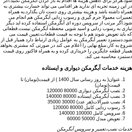
شود.هرگز برای کاهش هزینه ها اقدام به باز کردن آبگرمکن نکنید.اگر
در این زمینه تجربه ای ندارید هر اقدامی می تواند خسارت بیشتری به
همراه داشته باشد و هزینه بیشتری روی دست تان بگذارد.به همراه
تعمیرات معمولا جرم گیری و رسوب زدایی آبگرمکن هم انجام می
شود.اگر مرتب از سرویس دوره ای آبگرمکن استفاده کرده اید دیگر
نیازی به رسوب زدایی و اسید شویی محفظه آبگرمکن نیست.قطعاتی
که باید تعویض شوند هم با توجه به قیمت قطعات،تعیین قیمت می
شود.دستمزد تعمیر آبگرمکن به عوامل زیادی ارتباط دارد همیار قبل از
شروع به کار،مبلغ نهایی را اعلام می کند در صورتی که مشتری بخواهد
همیار قطعه جایگزین را خریداری کرده و به همراه فاکتور روی قیمت
دستمزد محاسبه می کند.
هزینه خدمات آبگرمکن دیواری و ایستاده
عنوان( به روز رسانی سال 1400 ) از قیمت(تومان) تا
قیمت(تومان)
نصب آبگرمکن دیواری 80000 120000
نصب آبگرمکن ایستاده 80000 140000
نصب شیرآلات(هر عدد) 30000 35000
رسوب زدایی کامل 80000 120000
سرویس کامل 100000 140000
تعویض مبدل 50000 60000
خدمات نصب،تعمیر و سرویس آبگرمکن