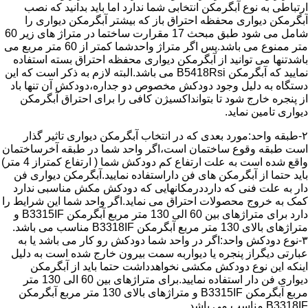
ارتباطی به نوع آبگرمکن انتخابی شما ندارد اما باید بدانید که نصب
آبگرمکن دیواری محفظه احتراق باز که بیشتر آبگرمکن دیواری را
شامل می شود طبق مبحث 17 مقرارت ساختما در متراژ های زیر 60
متر ممنوع می باشد.پس اگر متراژ واحدشما کمتر از 60 متر مربع می
باشدتنها می توانید از آبگرمکن دیواری محفظه احتراق بسته استفاده
نمایید که آبگرمکن B5418Rsi می باشد.البته لازم به ذکر است که این
دستگاه به دلیل وجود دودکش مخصوص دو جداره،دودکش آن تنها باد
از پنجره خارج شود تا بتوانداکسیژن کافی را برای احتراق آبگرمکن
دیواری تامین نماید.
۲-طبقه واحد:مورد بعدی که در انتخاب آبگرمکن دیواری تاثیر گذار
است طبقه وقوع ساختمان است،اگر واحد شما در طبقه آخرساختمان
واقع شده است به علت ارتفاع کم دودکش شما ( ارتفاع کمتراز 4 متر)
باید حتما از آبگرمکن های فن داراستفاده نمایید.آبگرمکن دیواری فن
دار به علت فنی که دارددرمکانهایی که دودکش مکش مناسبی ندارد
کمک به خروج محصولات احتراق می نماید.اگر واحد شما این شرایط را
دارد برای متراژهای بین 60 الی 130 متر مربع آبگرمکن B3315IF و
متراژهای بالای 130 متر مربع آبگرمکن B3318IF مناسب می باشد.
۳-نوع دودکش واحد:اگر در واحد شما دودکش رو کار می باشد یا به
عبارتی دیگراز پنجره یا دیواربه سمت بیرون خارج شده است به دلیل
اینکه این نوع دودکش مکشی نخواهدداشت حتما باید از آبگرمکن
دیواری فن دار استفاده نمایید.برای متراژهای بین 60 الی 130 متر
مربع آبگرمکن B3315IF و متراژهای بالای 130 متر مربع آبگرمکن
B3318IF مناسب می باشد.