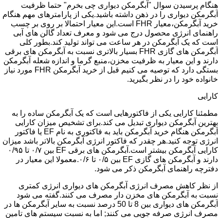
هنگام پرسیدن سوال "آبگرمکن دیواری چی بخرم" حتما ظرفیت
آبگرمکن دیواری را در ذهن داشته باشید.یکی از پارامترهای مهم هنگام
خرید آبگرمکن،معیار FHR است.این معیار احتمالا بر روی بر چسب
راهنمای انرژی محصول درج می شود و معرف تعداد گالن های آبی
است که یک آبگرمکن در هر ساعت می تواند تولید کند.بطور کلی
آبگرمکن های گازی FHR بسیار بالاتری نسبت به آبگرمکن های برقی
دارند و این معیار به ظرفیت مخزن،منبع گرما و اندازه شعله آبگرمکن
بستگی دارد که توصیه می کنیم قبل از خرید آبگرمکن FHR مورد نیاز
خانواده خود را در نظر بگیرید.
کارایی
مطمئنا کارایی یکی از فاکتورهایی است که یک آبگرمکن ساده را به
بهترین آبگرمکن دیواری تبدیل می کند.برای تشخیص میزان کارایی
آبگرمکن هنگام خرید آبگرمکن باید به فاکتوری به نام EF یا فاکتور
انرژی توجه کنید.هر چقدر که فاکتور انرژی آبگرمکن بالاتر باشد میزان
کارایی آبگرمکن بیشتر است.آبگرمکن های برقی EF بین ۰/۷ تا ۰/۹۵
دارند و آبگرمکن های گازی EF بین ۰/۵ تا ۰/۶.معمولا این معیار در
دفترچه راهنمای آبگرمکن ذکر می شود.
از نظر کاهش مصرف انرژی آبگرمکن های دیواری انرژی کمتری
نسبت به آبگرمکن های مخزن دار مصرف می کنند.گفته می شود
آبگرمکن های دیواری بین 8 تا 50 درصد نسبت به سایر آبگرمکن ها در
مصرف انرژی صرفه جویی می کنند; اما به نسبت سیستم های تامین