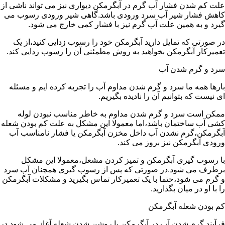
علت کم شدن فشار آب گرم در آبگرمکن دیواری نیز می تواند ناشی از
کاهش فشار شیر آب سرد ورودی باشد.گاهی شیر ورودی رسوب می
گیرد و به همین علت آب گرم نیز با فشار کمی خارج می شود.
در صورتی که تمایل دارید آبگرمکن خود را رسوب زدایی کنید،از یک
تعمیرکار آبگرمکن بخواهید به روش مطمئنی آن را رسوب زدایی کند.
سرد و گرم شدن آب
بارها همه ما سرد و گرم شدن مداوم آب را تجربه کرده ایم و مسئله
ای نیست که بتوانیم آن را نادیده بگیریم.
ممکن است سرد و گرم شدن مداوم به خاطر مناسب نبودن لوله
کشی آب ساختمان باشد،اما معمولا این مشکل به علت کم بودن شعله
آبگرمکن،گرم نشدن آب داخل مخزن آبگرمکن یا فشار نامناسب آب
ورودی آبگرمکن نیز بروز می کند.
با رسوب گیری آبگرمکن و تمیز کردن مشعل،معمولا این مشکل
برطرف می شود.در صورتی که پس از رسوب گیری همچنان آب سرد
و گرم می شود،حتما با یک تعمیرکار تماس بگیرید و مشکلات آبگرمکن
را با او در میان بگذارید.
کم بودن شعله آبگرمکن
فرآیند گرم شدن آب در آبگرمکن با روشن شدن شعله آغاز می شود.در