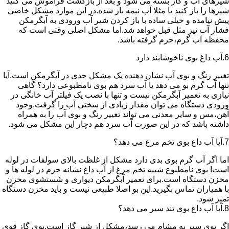
شیرهای آب و گاز بسته می شود و بعد از بازگشت فراموش می کنید
شیرها را باز کنید یا مثلا آب نیمه باز شده.در این موارد مشکل خاصی
پیش نیامده و خیلی ساده با باز کردن شیر آب ورودی به آبگرمکن
فشار آب نیز مثل قبل خواهد شد.اما مشکل اصلی وقتی است که
محفظه آب گرم،جرم گرفته باشد.
6.آب داغ بوی ناخوشایند دارد
تغییر رنگ و بوی آب نشان دهنده یک مشکل جدی در آبگرمکن است.آیا
تنها آب گرم بو می دهد یا آب سرد هم بوی نامطبوعی دارد؟ گاهی
نیازی به تعمیر آبگرمکن نیست و تنها با نصب یک فیلتر آب خانگی در
ورودی دستگاه می توان مقدار زیادی از سختی آب را گرفت.وجود
آهن،مس و سایر معدنی می تواند تغییر رنگ و بوی آب را به همراه
داشته باشد که در این صورت آب سرد هم دچار این مشکل می شود.
7.آیا آب داغ بوی تخم مرغ می دهد؟
اما اگر آب گرم بوی بدی دارد مشکل از غلظت بالای سولفات در لوله
است! بوی نامطبوع شبیه تخم مرغ از آب داغ نشانه جرم در لوله ها و
مخزن دستگاه است.برای تعمیر آبگرمکن دیواری و شستشوی مخزن
با همیاران تماس بگیرید.این بو اصلا طبیعی نیست و باید مخزن دستگاه
تمیز شود.
8.آیا آب داغ بوی تند سیر می دهد؟
اگر بوی سیر به مشام می رسد،مشکل از شیر گاز است.بوی گاز قوی