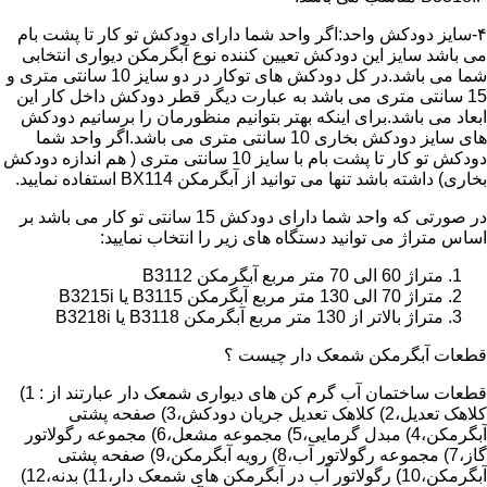
۴-سایز دودکش واحد:اگر واحد شما دارای دودکش تو کار تا پشت بام
می باشد سایز این دودکش تعیین کننده نوع آبگرمکن دیواری انتخابی
شما می باشد.در کل دودکش های توکار در دو سایز 10 سانتی متری و
15 سانتی متری می باشد به عبارت دیگر قطر دودکش داخل کار این
ابعاد می باشد.برای اینکه بهتر بتوانیم منظورمان را برسانیم دودکش
های سایز دودکش بخاری 10 سانتی متری می باشد.اگر واحد شما
دودکش تو کار تا پشت بام با سایز 10 سانتی متری ( هم اندازه دودکش
بخاری) داشته باشد تنها می توانید از آبگرمکن BX114 استفاده نمایید.
در صورتی که واحد شما دارای دودکش 15 سانتی تو کار می باشد بر
اساس متراژ می توانید دستگاه های زیر را انتخاب نمایید:
متراژ 60 الی 70 متر مربع آبگرمکن B3112
متراژ 70 الی 130 متر مربع آبگرمکن B3115 یا B3215i
متراژ بالاتر از 130 متر مربع آبگرمکن B3118 یا B3218i
قطعات آبگرمکن شمعک دار چیست ؟
قطعات ساختمان آب گرم کن های دیواری شمعک دار عبارتند از : 1)
کلاهک تعدیل،2) کلاهک تعدیل جریان دودکش،3) صفحه پشتی
آبگرمکن،4) مبدل گرمایی،5) مجموعه مشعل،6) مجموعه رگولاتور
گاز،7) مجموعه رگولاتور آب،8) رویه آبگرمکن،9) صفحه پشتی
آبگرمکن،10) رگولاتور آب در آبگرمکن های شمعک دار،11) بدنه،12)