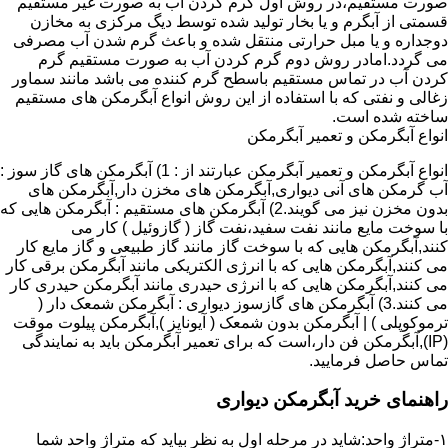
صورت مستقیم،در روش اول گرم کردن آب به صورت غیر مستقیم
قسمتی از آبگرم و یا بخار تولید شده توسط دیگ مرکزی به مخازن
دوجداره و یا مبل حرارتی منتقل شده و باعث گرم شدن آب مصرفی
می گردد.امادر روش دوم گرم کردن آب به صورت مستقیم گرم
کردن آب در تماس مستقیم باسطح گرم کننده می باشد مانند سماور
زغالی و نفتی که با استفاده از این روش انواع آبگرمکن های مستقیم
ساخته شده است.
انواع آبگرمکن و تعمیر آبگرمکن
انواع آبگرمکن و تعمیر آبگرمکن عبارتند از : 1) آبگرمکن های گاز سوز :
آب گرمکن های آنی دیواری,آبگرمکن های مخزن دار,آبگرمکن های
بدون مخزن نیز می گویند.2) آبگرمکن های مستقیم : آبگرمکن هایی که
با سوخت مایع مانند نفت سفید،نفت گاز ( گازوئیل ) کار می
کنند,آبگرمکن هایی که با سوخت گاز مانند گاز طبیعی و گاز مایع کار
می کنند,آبگرمکن هایی که با انرژی الکتریکی مانند آبگرمکن برقی کار
می کنند,آبگرمکن هایی که با انرژی حیدری مانند آبگرمکن حیدری کار
می کنند.3) آبگرمکن های گازسوز دیواری : آبگرمکن شمعک دار (
ترموکوپلی ) | آبگرمکن بدون شمعک ( آیونایز ),آبگرمکن پیلوت موقت
(IP),آبگرمکن فن دار،است که برای تعمیر آبگرمکن باید به نمایندگی
تماس حاصل فرمایید.
راهنمای خرید آبگرمکن دیواری
۱-متراژ واحد:شاید در مرحله اول به نظر بیاید که متراژ واحد شما