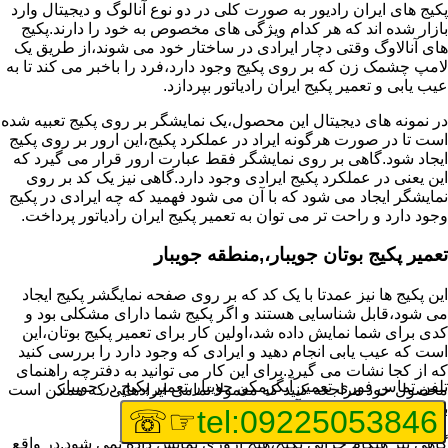
پکیج های ایران رادیور به صورت کلی در دو نوع آنالوگ و دیجیتال وارد
بازار شده اند که هر کدام ویژگی های مخصوص به خود را دارند.پکیج
های آنالاوگ وقتی دچار ایرادی در ساختار خود می شوند،از طریق یک
لامپ چشمک زن که بر روی پکیج وجود دارد،فرد را باخبر می کند تا به
عیب یابی و تعمیر پکیج ایران رادیاتور بپردازد.
در نمونه های دیجیتال این محصول،یک نمایشگر بر روی پکیج تعبیه شده
است تا در صورت هرگونه ایراد در عملکرد پکیج،این ارور بر روی پکیج
ایجاد شود.گاهی بر روی نمایشگر فقط عبارت ارور قرار می گیرد که
این یعنی در عملکرد پکیج ایرادی وجود دارد.گاهی نیز یک کد بر روی
نمایشگر ایجاد می شود که با آن می شود فهمید که چه ایرادی در پکیج
وجود دارد و راحت تر می توان به تعمیر پکیج ایران رادیاتور پرداخت.
تعمیر پکیج بوتان جویبار،,منطقه جویبار
این پکیج ها نیز عمدتا با یک کد که بر روی صفحه نمایگشر پکیج ایجاد
می شود،قابل شناسایی هستند و اگر پکیج شما دارای مشکلی بود و
کدی برای شما نمایش داده شد،اولین کار برای تعمیر پکیج بوتان،این
است که عیب یابی انجام دهید و ایرادی که وجود دارد را بررسی کنید
که از کجا نشات می گیرد.برای این کار می توانید به دفترچه راهنمای
تلفن تماس فوری
تعمیر آبگرمکن جویبار،تعمیر پکیج در جویبار
محصول خود مراجعه کنید که معمولا تمامی ایرادهایی که ممکن است
برای پکیج پیش بیاید در آن قرار گرفته است.
☞☏
tel:09225053846
گاهی نیز هنگام خرابی پکیج،هیچ اروری نمایش داده نمی شود.در واقع