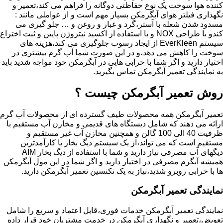
کننده هوا سوخت یک نوع حفاظتی دوگانه را فراهم می کند،تعمیر و
نگهداری فیلتر هوای آبگرمکن بسیار مهم است و از عواملی مانند :
مسدود شدن شعله با آستر،گرد و غبار و روغن و … جلو گیری می
کندو با طراحی NOX و با استفاده از اکسید نیتروژن پایین و ثبت اختراع
سیستم EverKleen از ایجاد رسوب جلوگیری می کند،هزینه های
سوخت را کاهش می دهد،و در این صورت شما آب گرم بیشتری در
اختیار دارید و اگر شما با خرابی هایی در آبگرمکن خود مواجه شدید باید
به نمایندگی تعمیر آبگرمکن تماس بگیرید.
روش تعمیر آبگرمکن چیست ؟
تعمیر آبگرمکن همه محصولات طیف گسترده ای از محصولات آب گرم
ارائه می دهند که شامل دیستگاه های قدیمی و مخازن آب مستقیم با
ظرفیت 40 الی 100 گالن و همچنین مخازن آب غیر مستقیم و
مستقیم است که می تواند،از یک سیستم دیگ بخار با کارآمدترین
دیگهای آب مصرفی نیاز دارید و شما با استفاده از دیگ بخار AIM
همیشه آبگرم مصرفی در اختیار دارید و اگر شما در این مول آبگرمکن
ها با خرابی روبرو شدید،نیاز به یک تکنسین تعمیر آبگرمکن دارید.
نمایندگی تعمیر آبگرمکن
نمایندگی تعمیر آبگرمکن خدمات فوری،قابل اعتماد و سریع را شامل
تعویض،تعمیر و نگهداری آبگرمکن در خدمت مشتریان خود قرار داده