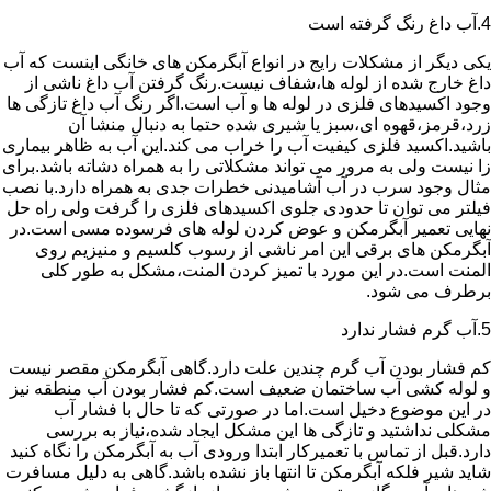
4.آب داغ رنگ گرفته است
یکی دیگر از مشکلات رایج در انواع آبگرمکن های خانگی اینست که آب
داغ خارج شده از لوله ها،شفاف نیست.رنگ گرفتن آب داغ ناشی از
وجود اکسیدهای فلزی در لوله ها و آب است.اگر رنگ آب داغ تازگی ها
زرد،قرمز،قهوه ای،سبز یا شیری شده حتما به دنبال منشا آن
باشید.اکسید فلزی کیفیت آب را خراب می کند.این آب به ظاهر بیماری
زا نیست ولی به مرور می تواند مشکلاتی را به همراه دشاته باشد.برای
مثال وجود سرب در آب آشامیدنی خطرات جدی به همراه دارد.با نصب
فیلتر می توان تا حدودی جلوی اکسیدهای فلزی را گرفت ولی راه حل
نهایی تعمیر آبگرمکن و عوض کردن لوله های فرسوده مسی است.در
آبگرمکن های برقی این امر ناشی از رسوب کلسیم و منیزیم روی
المنت است.در این مورد با تمیز کردن المنت،مشکل به طور کلی
برطرف می شود.
5.آب گرم فشار ندارد
کم فشار بودن آب گرم چندین علت دارد.گاهی آبگرمکن مقصر نیست
و لوله کشی آب ساختمان ضعیف است.کم فشار بودن آب منطقه نیز
در این موضوع دخیل است.اما در صورتی که تا حال با فشار آب
مشکلی نداشتید و تازگی ها این مشکل ایجاد شده،نیاز به بررسی
دارد.قبل از تماس با تعمیرکار ابتدا ورودی آب به آبگرمکن را نگاه کنید
شاید شیر فلکه آبگرمکن تا انتها باز نشده باشد.گاهی به دلیل مسافرت