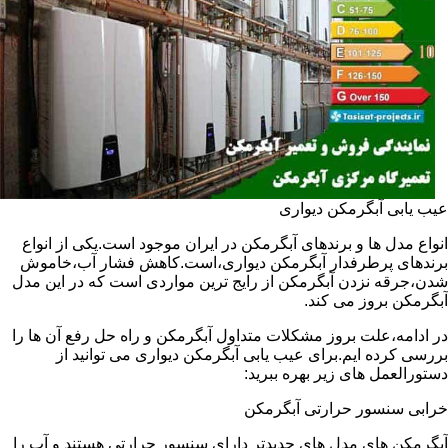
عیب یابی آبگرمکن دیواری
انواع مدل ها و برندهای آبگرمکن در ایران موجود است.یکی از انواع
برندهای پرطرفدار آبگرمکن دیواری،است.کاهش فشار آب،خاموش
شدن،جرقه نزدن آبگرمکن از رایج ترین مواردی است که در این مدل
آبگرمکن بروز می کند.
در ادامه،علت بروز مشکلات متداول آبگرمکن و راه حل رفع آن ها را
بررسی کرده ایم.برای عیب یابی آبگرمکن دیواری می توانید از
دستورالعمل های زیر بهره ببرید:
خرابی سنسور حرارتی آبگرمکن
آبگرمکن های مدل های جدیدتر دارای سنسور حرارتی هستند و آب را