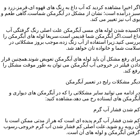
اگر اخیرا مشاهده کردید که آب داغ به رنگ های قهوه ای،قرمز،زرد و
سبز درآمده است؛ نشان از مشکل در آبگرمکن شماست.گاهی طعم و
بوی آب نیز تغییر می کند.
اکسیده شدن لوله های مسی آبگرمکن علت اصلی رنگ گرفتگی آب
داغ است.اگر آبگرمکن شما قدیمی است،سریعا لوله های آبگرمکن را
بررسی کنید.زیرا استفاده از آب زنگ زده،موجب بروز مشکلاتی در
سلامت شما و خانواده تان خواهد شد.
برای رفع مشکل آن باید لوله های آبگرمکن تعویض شوند.همچنین قرار
دادن فیلتر در خروجی آب آبگرمکن می توان به طور موقت مشکل را
رفع کند.
دیگر مشکلات رایج در تعمیر آبگرمکن
در ادامه می توانید سایر مشکلاتی را که در آبگرمکن های دیواری و
آبگرمکن های ایستاده رخ می دهد،مشاهده کنید:
کم شدن فشار آب گرم
کم شدن فشار آب گرم پدیده ای است که هر از مدتی ممکن است با
آن روبه رو شوید.علت اصلی کم فشار شدن آب گرم خروجی،رسوب
گرفتن آبگرمکن و لوله های آن است.