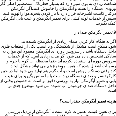
شباهت زیادی به بوی سیر دارد که بسیار خطرناک است.شیر اصلی گاز
ورودی دستگاه را بسته و آبگرمکن را خاموش کنید.اگر آبگرمکن
درکنار کابینت آشپزخانه قرار دارد،با باز کردن پنجره،هوا را تهویه کنید
سپس از خدمات لوله کشی برای تعمیر آبگرمکن و عیب یابی آبگرمکن
کمک بگیرید.
9.تعمیر آبگرمکن صدا دار
اگر به هنگام کار کردن صدای زیادی از آبگرمکن شنیده می
شود،ممکن است مشکل از شکستگی و یا آسیب یکی از قطعات فلزی
داخل دستگاه باشد.در سرویس دوره ای آبگرمکن معمولا این موارد به
سادگی تشخیص داده می شود.اگر مدت زیادی است که از خدمات
سرویس دوره ای استفاده نکرده اید حتما محفظه آب گرم با جرم و
رسوبات اشغال شده که همین موضوع هم می تواند مشکل ایجاد
کند.وقتی دستگاه روشن است و آب گرم هم تولید می شود اما در حین
کارکرد،سر و صدای دستگاه زیاد است با ما تماس بگیرید.برای عیب
یابی و تعمیر آبگرمکن نیاز به بررسی دقیق تر است.به خصوص وقتی از
داخل دستگاه صدای جوشیدن آب شنیده می شود موضوع جدی تر
است.
هزینه تعمیر آبگرمکن چقدر است؟
برای تعیین قیمت تعمیرات لازم است تا آبگرمکن از نزدیک بررسی