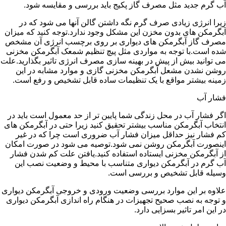
آب گرم جدید مثل مصرف گاز پکیج باید بررسی و مقایسه شود.
زیرا انرژی زیادی صرف گرم نگه داشتن گالن آنها می شود که در
آبگرمکن های بدون مخزن این مشکل وجود ندارد.توجه کنید که میزان
مصرف گاز آبگرمکن های دیواری بر روی برچسب انرژی آن مشخص
شده است.با توجه به مواردی مثل پیچ تنظیم شمعک آبگرمکن مخزنی
می توانید بیش از پیش در بهینه سازی مصرف انرژی تاثیر بگذارید.علت
روشن نشدن مشعل آبگرمکن مخزنی گازی و موارد مشابه در این
زمینه بیشتر مواقع با یک تنظیمات ساده قابل تشخیص و رفع است.
فشار آب
اگر فشار آب در محل زندگی شما پایین تر از حد معمول است باید در
انتخاب آبگرمکن مناسب بیشتر تحقیق کنید زیرا حتی در آبگرمکن های
کم فشار نیز حداقل میزان فشار آب ضروری است چرا که در غیر
اینصورت آبگرمکن روشن نمی شود.توصیه می شود در صورت امکان
از آبگرمکن مخزنی ایستاده استفاده کنید.یافتن علت کم شدن فشار
آب گرم در آبگرمکن دیواری متناسب با محیط و وضعیت نصب این
وسیله قابل تشخیص و بررسی است.
علاوه بر این موارد بررسی وضعیت ورودی و خروجی آبگرمکن دیواری
و توجه به نصب صحیح تجهیزات در هنگام راه اندازی آبگرمکن دیواری
در این امر تاثیر بسزایی دارد.