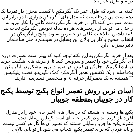
دوام و طول عمر بالا
گفته می شود که طول عمر یک آبگرمکن با کیفیت مخزن دار تقریبا یک
دهه است.این درحالیست که مدل های آبگرمکن دیواری تا دو برابر این
مدت عمر می کنند.اگر در خرید آبگرمکن دقت کافی را بکار ببرید به
راحتی می توانید از دردسرهای هر ده ساله تعویض آبگرمکن نجات پیدا
کنید.داشتن اطلاعات کافی در خصوص تفاوت پکیج و آبگرمکن در
انتخاب صحیح و کارایی بالای این وسایل در سیستم داخلی ساختمان
تاثیر بسزایی دارد.
بعد از خرید آبگرمکن به این نکته توجه کنید که بهتر است بصورت دوره
ای آبگرمکن خود را تعمیر و سرویس کنید تا از هزینه های هنگفت خرید
دوباره آبگرمکن جلوگیری کنید و در صورت بروز مشکل در آبگرمکن
بلافاصله از یک تکنسین تعمیر آبگرمکن کمک بگیرید.با نصب اپلیکیشن
"" همیشه به یک تعمیرکار حرفه ای و متخصص دسترسی دارید.
آسان ترین روش تعمیر انواع پکیج توسط پکیج
کار در جویبار،,منطقه جویبار
پکیج ها وسیله ای هستند که در سال های اخیر جای خود را در منازل
افراد باز کرده اند و در کمتر خانه ای است که این وسایل دیده
نشوند.پکیج ها جزو وسایلی هستند که تعمیر آن ها کار هر کسی نیست
و باید فردی که برای تعمیر پکیج انتخاب می شود،از توانایی بالایی