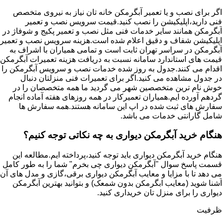
اگر برای نصب و یا تعمیر آبگرمکن خانه تان نیاز به نیروی متخصص
فنی دارید،اپلیکیشن را نصب کنید.قیمت سرویس نصب و تعمیر
آبگرمکن همانند سایر خدمات فنی مثل نصب و تعمیر پکیج و شوفاژ در
اپلیکیشن شفاف و دقیق اعلام شده است.هزینه سرویس نصب و تعمیر
آبگرمکن در سراسر تهران ثابت است و تمامی همیاران با اشراف به
قیمت های استاندارد سامانه نسبت به دریافت هزینه تعمیرات آبگرمکن
اقدام می کنند.جدول به روز شده خدمات نصب و سرویس آبگرمکن را
در جدول مشاهده می کنید.اگر برای تعمیرات فنی منزلتان دنبال
خوش نام ترین متخصصین شهر می گردید ما همه متخصصان را در
گردهم آورده ایم.همیاران تعمیرکار در همه روزهای هفته آماده انجام
سفارش های ثبت شده در اپ این سامانه هستند.همه سفارش ها
شامل گارانتی خدمات می باشد.
هنگام خرید آبگرمکن دیواری به چه نکاتی توجه کنیم؟
هنگام خرید آبگرمکن دیواری باید توجه کنید،پرداخته ایم.مطالعه این
قسمت پاسخ سوال "آبگرمکن دیواری چی بخرم" شما را به طور کامل
می دهد تا با مزایا و معایب آبگرمکن دیواری برقی،گازی و مدل های آن
آشنا شوید (معایب ابگرمکن بدون شمعک) و بتوانید بهترین آبگرمکن
دیواری را برای منزل تان خریداری کنید.
ظرفیت