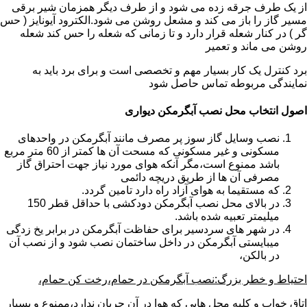
از یک طرف جرقه زده می شود و از طرف دیگر همزمان شیر برقی
مسیر گاز را باز می کند و مشعل روشن می شود.الکترود آیونایز ( حس
گر ) در کنار شعله قرار دارد و تا زمانی که شعله را حس کند شعله
روشن می ماند و تعمیر
برد کنترل یک کار بسیار مهم و تخصصی است و برای برد باید به
نمایندگی مربوطه تماس حاصل شود
اصول انتخاب محل نصب آبگرمکن دیواری
نصب وسایل گاز سوز پر مصرف مانند آبگرمکن در واحدهای
مسکونی و غیر مسکونی که مسحت آن ها کمتر از 60 متر مربع
باشد ممنوع است،مگر آنکه هوای مورد نیاز جهت احتراق گاز
مصرفی آن ها از طریق دریچه دائمی
که مستقیما به هوای آزاد راه دارد تامین گردد.
در بالای محل نصب آبگرمکن دودکشی با حداقل قطر 150
میلیمتر تعبیه شده باشد.
در شهر های سردسیر برای حفاظت آبگرمکن در برابر یخ زدگی
میبایستی آبگرمکن در داخل ساختمان نصب شود و از نصب آن
در بالکن،
احتیاط و خطر بزرگ:نصب آبگرمکن در حمام،رخت کن حمام،
اتاق خواب و کلیه محل هایی که هوا در آن جریان ندارد،ممنوع و بسیار