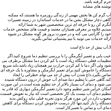
جرم گرفته باشد.
نوشته های مشابه
آب گرم کن ها بخش مهمی از زندگی روزمره ما هستند،که ممکنه
گاهی دچار مشکل بشن.ما در خدمات استاندارد در زمینه تعمیرات
آبگرم کن رو با حرفه ای ترین متخصصین شهر به شما ارائه
میدیم.علاوه بر معرفی همیاران معتمد و قیمت های مشخص خدمات
خود را گارانتی می کنه و در صورت بروز هر گونه مشکل در شیوه
ارائه خدمات می تونید با تیم پشتیبانی تماس بگیرید.
3.آب بیش از حد داغ است
عیب یابی و تعمیر آبگرمگن را با بررسی تنظیم دما شروع کنید.اگر
تنظیمات فعلی دستگاه زیاد است با کم کردن دما مشکل برطرف می
شود ولی اگر دما با کم کردن حرارت نیز همچنان زیاد باشد،باید سریع
دستگاه را خاموش کنید.برای تعمیر آبگرمکن و مشاوره با یک حرفه ای
تماس بگیرد.داغ شدن آب بیش از حد می تواند خطراتی را ایجاد
کند.گاهی حتی با تنظیم دما،صدای آب جوش از درون دستگاه شنیده
می شود و دمای آب بسیار بالاتر از حد تنظیم شده است.در این صورت
امکان خرابی شیر تنظیم وجود دارد.تعمیر آبگرمکن دیواری که قادر به
تنظیم دمای آب نیست یک کار تخصصی است که نیاز به تعویض قسمت
معیوب دارد.در این مورد هرگز بدون تجربه قبلی نباید روکش بدنه
دستگاه را باز کنید.تنها کار درست خاموش کردن دستگاه برای کاهش
دمای آب و تماس با تعمیرکار است.