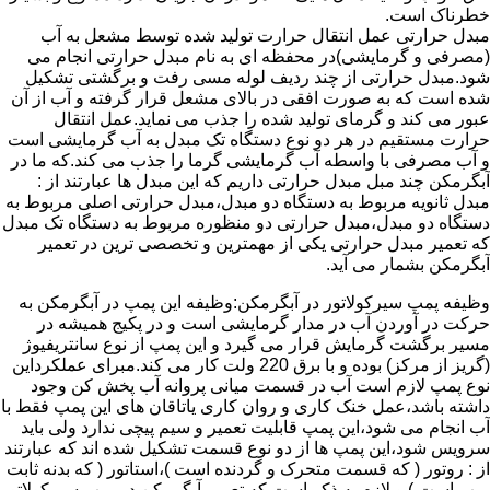
خطرناک است.
مبدل حرارتی عمل انتقال حرارت تولید شده توسط مشعل به آب
(مصرفی و گرمایشی)در محفظه ای به نام مبدل حرارتی انجام می
شود.مبدل حرارتی از چند ردیف لوله مسی رفت و برگشتی تشکیل
شده است که به صورت افقی در بالای مشعل قرار گرفته و آب از آن
عبور می کند و گرمای تولید شده را جذب می نماید.عمل انتقال
حرارت مستقیم در هر دو نوع دستگاه تک مبدل به آب گرمایشی است
و آب مصرفی با واسطه آب گرمایشی گرما را جذب می کند.که ما در
آبگرمکن چند مبل مبدل حرارتی داریم که این مبدل ها عبارتند از :
مبدل ثانویه مربوط به دستگاه دو مبدل،مبدل حرارتی اصلی مربوط به
دستگاه دو مبدل،مبدل حرارتی دو منظوره مربوط به دستگاه تک مبدل
که تعمیر مبدل حرارتی یکی از مهمترین و تخصصی ترین در تعمیر
آبگرمکن بشمار می آید.
وظیفه پمپ سیرکولاتور در آبگرمکن:وظیفه این پمپ در آبگرمکن به
حرکت در آوردن آب در مدار گرمایشی است و در پکیج همیشه در
مسیر برگشت گرمایش قرار می گیرد و این پمپ از نوع سانتریفیوژ
(گریز از مرکز) بوده و با برق 220 ولت کار می کند.مبرای عملکرداین
نوع پمپ لازم است آب در قسمت میانی پروانه آب پخش کن وجود
داشته باشد،عمل خنک کاری و روان کاری یاتاقان های این پمپ فقط با
آب انجام می شود،این پمپ قابلیت تعمیر و سیم پیچی ندارد ولی باید
سرویس شود،این پمپ ها از دو نوع قسمت تشکیل شده اند که عبارتند
از : روتور ( که قسمت متحرک و گردنده است )،استاتور ( که بدنه ثابت
پمپ است ) و لازم به ذکر است که تعمیر آبگرمکن در پمپ سیرکولاتور