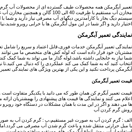
تعمیر آبگرمکن همه محصولات طیف گسترده ای از محصولات آب گرم ار
مخازن آب مستقیم با ظرفیت 40 الی 100 گا
اختیار دارید و اگر شما در این مول آبگرمکن ها با خرابی روبرو شدید،نیا
نمایندگی تعمیر آبگرمکن
نمایندگی تعمیر آبگرمکن خدمات فوری،قابل اعتماد و سریع را شامل ت
مشتریان خود قرار داده است که لوله کش های متخصص ما می توانند مدل
شما نیاز به جابجایی داشته باشد،لوله گذار ما می تواند به شما کمک 
انتخاب کنید که به شما کمک می کند عملکردی را که دنبال می کنید.تا نیا
آبگرمکن پرداخت نکنید و این یکی از بهترین ویژگی های نمایندگی تعمی
قیمت تعمیر آبگرمکن
قیمت تعمیر آبگرم کن همان طور که می دانید با یکدیگر متفاوت است و 
اعلام می کنند و نمایندگی ها قیمت های پیشنهادی را بهمشتریان ارائه 
ها می دهند و اگر در این مدت با همان مشکلات در دستگاه خود روبرو ش
روش گرم کردن آب
الف : گرم کردن آب به صورت غیر مستقیم،ب : گرم کردن آب به صورت
یا مبل حرارتی منتقل شده و باعث گرم شدن آب مصرفی می گردد.اماد
استفاده از این روش انواع آبگرمکن های مستقیم ساخته شده است.