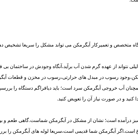
گاه متخصص و تعمیرکار آبگرمکن می تواند مشکل را سریعا تشخیص دهد 
لی نتواند از عهده گرم شدن آب برآید،آنگاه وجودش در ساختمان بی فای
مکن،وجود رسوب در مبدل های حرارتی،رسوب در مخزن و قطعات آبگرم
مچنان آب خروجی آبگرمکن سرد است؛ باید دیافراگم دستگاه را بررسی 
کنید و در صورت نیاز آن را تعویض کنید.
 سبز درآمده است؛ نشان از مشکل در آبگرمکن شماست.گاهی طعم و بوی 
ست.اگر آبگرمکن شما قدیمی است،سریعا لوله های آبگرمکن را بررسی