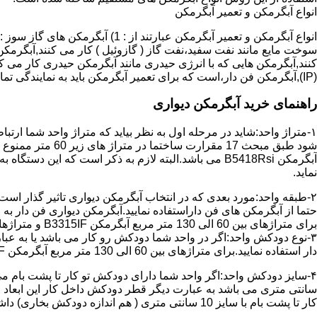
انواع آبگرمکن و تعمیر آبگرمکن
سوخت مایع مانند نفت سفید،نفت گاز ( گازوئیل ) کار می کنند,آبگرمکن 
(IP),آبگرمکن فن دار،است که برای تعمیر آبگرمکن باید به نمایندگی تماس حاصل فرمایید.
راهنمای خرید آبگرمکن دیواری
۱-متراژ واحد:شاید در مرحله اول به نظر بیاید که متراژ واحد شما ارت
آبگرمکن B5418Rsi می باشد.البته لازم به ذکر است که 
نماید.
حتما از آبگرمکن های فن داراستفاده نمایید.آبگرمکن دیواری فن دار 
برای متراژهای بین 60 الی 130 متر مربع آبگرمکن B3315IF و متراژهای بالای 130 متر مربع آبگرمکن B3318IF مناسب می باشد.
۳-نوع دودکش واحد:اگر در واحد شما دودکش رو کار می باشد یا به عبا
دار استفاده نمایید.برای متراژهای بین 60 الی 130 متر مربع آبگرمکن B3315IF و متراژهای بالای 130 متر مربع آبگرمکن B3318IF مناسب می باشد.
کار تا پشت بام با سایز 10 سانتی متری ( هم اندازه دودکش بخاری) داشته باشد تنها می توانید از آبگرمکن BX114 استفاده نمایید.