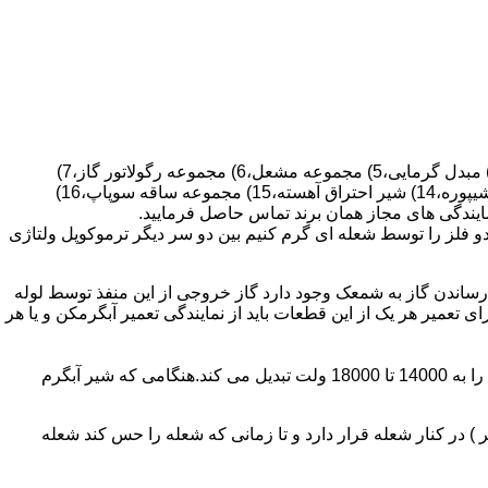
قطعات ساختمان آب گرم کن های دیواری شمعک دار عبارتند از : 1) کلاهک تعدیل،2) کلاهک تعدیل جریان دودکش،3) صفحه پشتی آبگرمکن،4) مبدل گرمایی،5) مجموعه مشعل،6) مجموعه رگولاتور گاز،7)
مجموعه رگولاتور آب،8) رویه آبگرمکن،9) صفحه پشتی آبگرمکن،10) رگولاتور آب در آبگرمکن های شمعک دار،11) بدنه،12) قاب برنجی،13) شیپوره،14) شیر احتراق آهسته،15) مجموعه ساقه سوپاپ،16)
و فلز را توسط شعله ای گرم کنیم بین دو سر دیگر ترموکوپل ولتاژی
ساندن گاز به شمعک وجود دارد گاز خروجی از این منفذ توسط لوله
عمیر هر یک از این قطعات باید از نمایندگی تعمیر آبگرمکن و یا هر
برد کنترل آبگرمکن:نیروی محرکه این برد از یک آدابتور یا دو عدد باتری 1/5 ولت تامین می شود.برای ایجاد جرقه یک تراس افزاینده این 3 ولت را به 14000 تا 18000 ولت تبدیل می کند.هنگامی که شیر آبگرم
در کنار شعله قرار دارد و تا زمانی که شعله را حس کند شعله