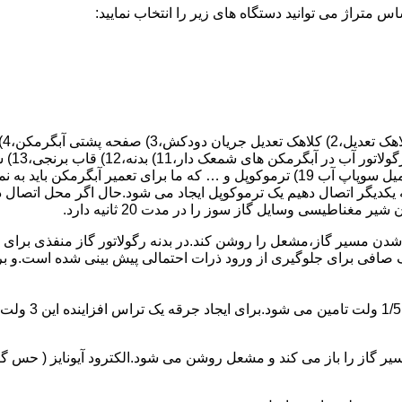
 یکدیگر اتصال دهیم یک ترموکوپل ایجاد می شود.حال اگر محل اتصال د
ن مسیر گاز،مشعل را روشن کند.در بدنه رگولاتور گاز منفذی برای ر
افی برای جلوگیری از ورود ذرات احتمالی پیش بینی شده است.و برای ت
از را باز می کند و مشعل روشن می شود.الکترود آیونایز ( حس گر ) 