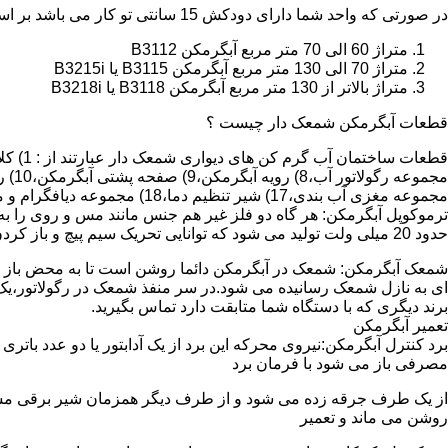
در صورتی که واحد شما دارای دودکش 15 سانتی تو کار می باشد بر اساس متراژ می توانید دستگاه های زیر را انتخاب نمایید:
متراژ 60 الی 70 متر مربع آبگرمکن B3112
متراژ 70 الی 130 متر مربع آبگرمکن B3115 یا B3215i
متراژ بالاتر از 130 متر مربع آبگرمکن B3118 یا B3218i
قطعات آبگرمکن شمعک دار چیست ؟
مجموعه مغزی آب بندی،17) شیر تنظیم دما،18) مجموعه دیافگرام و میل سوپاپ آب 19) ترموکوپل و … که ما برای تعمیر آبگرمکن باید به نمایندگی های مجاز همان برند تماس حاصل فرمایید.
ترموکوپل آبگرمکن: هر گاه دو فلز غیر هم جنس مانند مس و روی را به
حدود 20 میلی ولت تولید می شود که توانایی تحریک سیم پیچ و باز کردن شیر مغناطیسی وسایل گاز سوز را در مدت 20 ثانیه دارد.
شمعک آبگرمکن: شمعک در آبگرمکن دائما روشن است تا به محض باز شد
ای به نازل شمعک رسانیده می شود.در سر منفذ شمعک در رگولاتور،یک ص
برند دیگری که با دستگاه شما متابقت دارد تماس بگیرید.
تعمیر آبگرمکن
مصرفی باز می شود با فرمان برد
از یک طرف جرقه زده می شود و از طرف دیگر همزمان شیر برقی مسیر گ
روشن می ماند و تعمیر