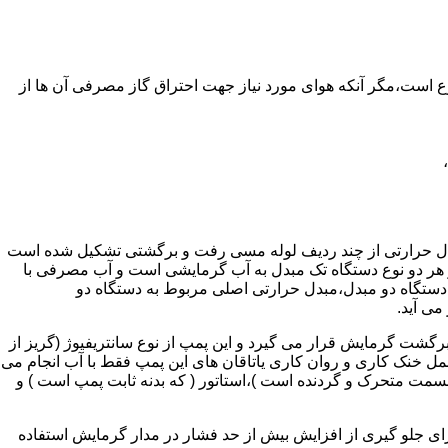
ر واحدهای مسکونی و غیر مسکونی که مسحت آن ها کمتر از 60 متر مربع باشد ممنوع است،مگر آنکه هوای مورد نیاز جهت احتراق گاز مصرفی آن ها از
دل حرارتی از چند ردیف لوله مسی رفت و برگشتی تشکیل شده است
ر هر دو نوع دستگاه تک مبدل به آب گرمایشی است و آب مصرفی با
ه دستگاه دو مبدل،مبدل حرارتی اصلی مربوط به دستگاه دو
می آید.
گشت گرمایش قرار می گیرد و این پمپ از نوع سانتریفیوژ (گریز از
 باشد،عمل خنک کاری و روان کاری یاتاقان های این پمپ فقط با آب انجام می
 قسمت متحرک و گردنده است )،استاتور ( که بدنه ثابت پمپ است ) و
رای جلو گیری از افزایش بیش از حد فشار در مدار گرمایش استفاده