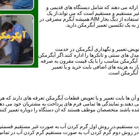
ائه می دهند که شامل دیستگاه های قدیمی و
لن و همچنین مخازن آب غیر مستقیم و مستقیم است که می تواند،از یک
سیستم دیگ بخار با کارآمدترین دیگهای آب مصرفی نیاز دارید و شما با استفاده از دیگ بخار AIM همیشه آبگرم مصرفی در
ز به یک تکنسین تعمیر آبگرمکن دارید.
عویض،تعمیر و نگهداری آبگرمکن در خدمت
 های سنتی و تانکرها را اداره کنند.اگر آبگرمکن
کند آبگرمکن مناسب را با یک قیمت مقرون به صرفه
ز به هزینه های اضافی بابت خرید و یا تعمیر
ر آبگرمکن است.
آن ها بابت تعمیر و یا تعویض قطعات آبگرمکن تعرفه های دارند که هر 
می دهند،و نمایندگی ها تمامی فرم های پرداخت به مشتریان خود می دهند
ده باشند متخصصان موظف هستند که ان دستگاه را دوباره تعمیر کنند و
 مستقیم،در روش اول گرم کردن آب به صورت غیر مستقیم قسمتی از 
ر روش دوم گرم کردن آب به صورت مستقیم گرم کردن آب در تماس مس