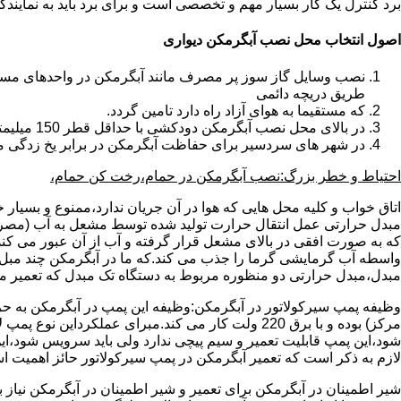
برد کنترل یک کار بسیار مهم و تخصصی است و برای برد باید به نمای
اصول انتخاب محل نصب آبگرمکن دیواری
طریق دریچه دائمی
که مستقیما به هوای آزاد راه دارد تامین گردد.
در بالای محل نصب آبگرمکن دودکشی با حداقل قطر 150 میلیمتر تعبیه شده باشد.
در شهر های سردسیر برای حفاظت آبگرمکن در برابر یخ زدگی م
احتیاط و خطر بزرگ:نصب آبگرمکن در حمام،رخت کن حمام،
اتاق خواب و کلیه محل هایی که هوا در آن جریان ندارد،ممنوع و بسیار
مبدل حرارتی عمل انتقال حرارت تولید شده توسط مشعل به آب (مصر
که به صورت افقی در بالای مشعل قرار گرفته و آب از آن عبور می کن
واسطه آب گرمایشی گرما را جذب می کند.که ما در آبگرمکن چند مبل مب
مبدل،مبدل حرارتی دو منظوره مربوط به دستگاه تک مبدل که تعمیر مب
وظیفه پمپ سیرکولاتور در آبگرمکن:وظیفه این پمپ در آبگرمکن به حر
مرکز) بوده و با برق 220 ولت کار می کند.مبرای ع
شود،این پمپ قابلیت تعمیر و سیم پیچی ندارد ولی باید سرویس شود،این
لازم به ذکر است که تعمیر آبگرمکن در پمپ سیرکولاتور حائز اهمیت ا
شیر اطمینان در آبگرمکن برای تعمیر و شیر اطمینان در آبگرمکن نیاز