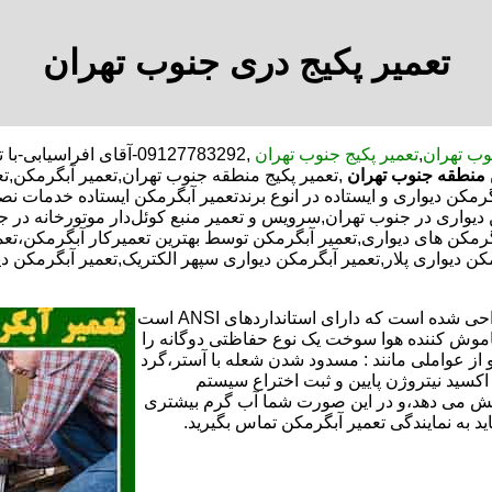
تعمیر پکیج دری جنوب تهران
وب تهران
,
تعمیر پکیج جنوب تهران
,09127783292-آقای افراسیابی-با تخفیف مشاوره رایگان شبانه روزی کارگران مجرب,
 منطقه جنوب تهران
,تعمیر پکیج منطقه جنوب تهران,تعمیر آبگرمکن,
مکن دیواری و ایستاده در انوع برندتعمیر آبگرمکن ایستاده خدمات ن
کن دیواری در جنوب تهران,سرویس و تعمیر منبع کوئل‌دار موتورخانه 
مکن های دیواری,تعمیر آبگرمکن توسط بهترین تعمیرکار آبگرمکن،تعم
ن دیواری پلار,تعمیر آبگرمکن دیواری سپهر الکتریک,تعمیر آبگرمکن دی
تعمیر آبگرمکن گازی،آبگرمکن برقی یا آبگرمکن ایستاده ​ آبگرمکن طراحی شده است که دارای استانداردهای ANSI است
خاموش کننده هوا سوخت یک نوع حفاظتی دوگانه را
 از عواملی مانند : مسدود شدن شعله با آستر،گرد
می کندو با طراحی NOX و با استفاده از اکسید نیتروژن پایین و ثبت اختراع سیستم
ا کاهش می دهد،و در این صورت شما آب گرم بیشتری
اید به نمایندگی تعمیر آبگرمکن تماس بگیرید.