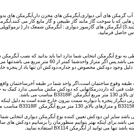
هایی که با سوخت گاز مانند گاز طبیعی و گاز مایع کار می کنند,آبگرمک
کنند,آبگرمکن هایی که با انرژی حیدری مانند آبگرمکن حیدری کار می کنند.3) آبگرمکن های گازسوز دیواری
باطی به نوع آبگرمکن انتخابی شما ندارد اما باید بدانید که نصب آبگرم
شود طبق مبحث 17 مقرارت ساختما در متراژ های زیر 60 متر
این دستگاه به دلیل وجود دودکش مخصوص دو جداره،دودکش آن تنها باد از پنجر
به علت فنی که دارددرمکانهایی که دودکش مکش مناسبی ندارد کمک به خ
رتی دیگراز پنجره یا دیواربه سمت بیرون خارج شده است به دلیل اینک