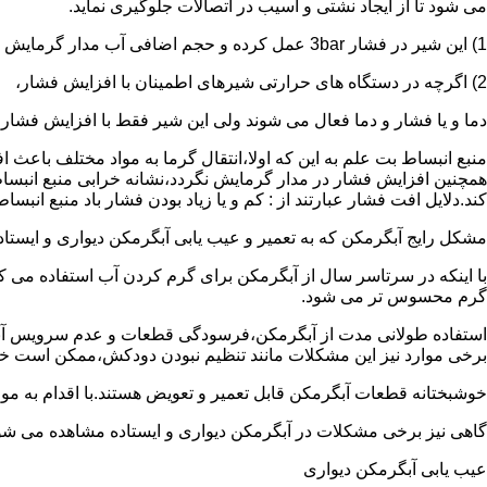
می شود تا از ایجاد نشتی و آسیب در اتصالات جلوگیری نماید.
1) این شیر در فشار 3bar عمل کرده و حجم اضافی آب مدار گرمایش را تخلیه می کند.
2) اگرچه در دستگاه های حرارتی شیرهای اطمینان با افزایش فشار،
دما و یا فشار و دما فعال می شوند ولی این شیر فقط با افزایش فشار
منبع انبساط بت علم به این که اولا،انتقال گرما به مواد مختلف باعث
همچنین افزایش فشار در مدار گرمایش نگردد،نشانه خرابی منبع انبساط
کند.دلایل افت فشار عبارتند از : کم و یا زیاد بودن فشار باد منبع انب
مشکل رایج آبگرمکن که به تعمیر و عیب یابی آبگرمکن دیواری و ایستاده 
با اینکه در سرتاسر سال از آبگرمکن برای گرم کردن آب استفاده می ک
گرم محسوس تر می شود.
استفاده طولانی مدت از آبگرمکن،فرسودگی قطعات و عدم سرویس آبگ
برخی موارد نیز این مشکلات مانند تنظیم نبودن دودکش،ممکن است خ
خوشبختانه قطعات آبگرمکن قابل تعمیر و تعویض هستند.با اقدام به م
گاهی نیز برخی مشکلات در آبگرمکن دیواری و ایستاده مشاهده می شو
عیب یابی آبگرمکن دیواری