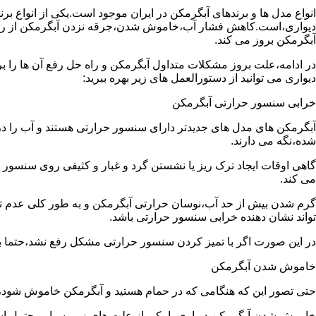
انواع مدل ها و برندهای آبگرمکن در ایران موجود است.یکی از انواع بر
دیواری،است.کاهش فشار آب،خاموش شدن،جرقه نزدن آبگرمکن از رایج
آبگرمکن بروز می کند.
در ادامه،علت بروز مشکلات متداول آبگرمکن و راه حل رفع آن ها را ب
دیواری می توانید از دستورالعمل های زیر بهره ببرید:
خرابی سنسور حرارتی آبگرمکن
آبگرمکن های مدل های جدیدتر دارای سنسور حرارتی هستند و آب را د
شده،نگه می دارند.
گاهی اوقات ایجاد ترک ریز یا نشستن گرد و غبار و کثیفی روی سنسور ح
می کند.
گرم شدن بیش از حد آب،نوسان حرارتی آبگرمکن و به طور کلی عدم 
تواند نشان دهنده خرابی سنسور حرارتی باشد.
در این صورت اگر با تمیز کردن سنسور حرارتی مشکل رفع نشد،حتما ب
خاموش شدن آبگرمکن
حتی تصور این که هنگامی که در حمام هستید و آبگرمکن خاموش شو
خاموش شدن آبگرمکن دیواری با یکی از علت های زیر بسیار محتمل ا