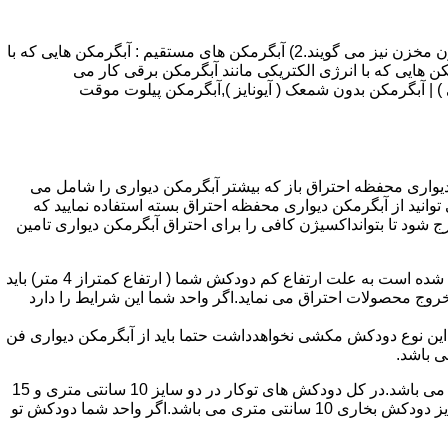
انواع آبگرمکن و تعمیر آبگرمکن عبارتند از : 1) آبگرمکن های گاز سوز : آب گرمکن های آنی دیواری,آبگرمکن های مخزن دار,آبگرمکن های بدون مخزن نیز می گویند.2) آبگرمکن های مستقیم : آبگرمکن هایی که با
ن هایی که با انرژی الکتریکی مانند آبگرمکن برقی کار می
 : آبگرمکن شمعک دار ( ترموکوپلی ) | آبگرمکن بدون شمعک ( آیونایز ),آبگرمکن پیلوت موقت
کن دیواری محفظه احتراق باز که بیشتر آبگرمکن دیواری را شامل می
 ممنوع می باشد.پس اگر متراژ واحدشما کمتر از 60 متر مربع می باشدتنها می توانید از آبگرمکن دیواری محفظه احتراق بسته استفاده نمایید که
ه خارج شود تا بتوانداکسیژن کافی را برای احتراق آبگرمکن دیواری تامین
۲-طبقه واحد:مورد بعدی که در انتخاب آبگرمکن دیواری تاثیر گذار است طبقه وقوع ساختمان است،اگر واحد شما در طبقه آخرساختمان واقع شده است به علت ارتفاع کم دودکش شما ( ارتفاع کمتراز 4 متر) باید
روج محصولات احتراق می نماید.اگر واحد شما این شرایط را دارد
ه این نوع دودکش مکشی نخواهدداشت حتما باید از آبگرمکن دیواری فن
۴-سایز دودکش واحد:اگر واحد شما دارای دودکش تو کار تا پشت بام می باشد سایز این دودکش تعیین کننده نوع آبگرمکن دیواری انتخابی شما می باشد.در کل دودکش های توکار در دو سایز 10 سانتی متری و 15
سانتی متری می باشد به عبارت دیگر قطر دودکش داخل کار این ابعاد می باشد.برای اینکه بهتر بتوانیم منظورمان را برسانیم دودکش های سایز دودکش بخاری 10 سانتی متری می باشد.اگر واحد شما دودکش تو