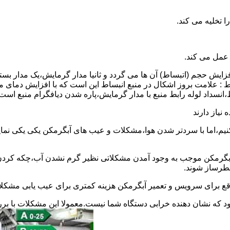
 عمل می کند.
 افزایش حجم (اتبساط) آن ها می گردد و ثانیا مدار گرمایش،یک مدار ب
 : علامت بروز اشکال در منبع انبساط این است که با افزایش دمای م
ساط،انسداد لوله رابط منبع با مدار گرمایش،پاره شدن دیافگرام منبع است
نیاز دارند
نیم،اما با سردتر شدن هوا،مشکلات و عیب های آبگرمکن یکی یکی نمای
رمکن موجب به وجود آمدن مشکلاتی نظیر گرم نشدن آب،چکه کردن آ
طرساز شوند.
وقع برای سرویس و تعمیر آبگرمکن هزینه کمتری برای عیب یابی مشکلا
د که نشان دهنده خرابی دستگاه شما نیست.معمولا این مشکلات با ب