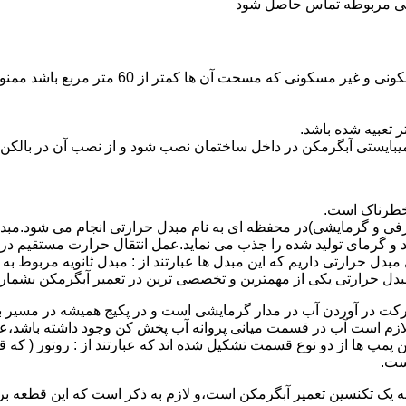
ندگی مربوطه تماس حاصل شود
نصب وسایل گاز سوز پر مصرف مانند آبگرمکن د
یبایستی آبگرمکن در داخل ساختمان نصب شود و از نصب آن در بالکن،
 خطرناک است.
فی و گرمایشی)در محفظه ای به نام مبدل حرارتی انجام می شود.مب
د و گرمای تولید شده را جذب می نماید.عمل انتقال حرارت مستقیم د
دل حرارتی داریم که این مبدل ها عبارتند از : مبدل ثانویه مربوط ب
دل حرارتی یکی از مهمترین و تخصصی ترین در تعمیر آبگرمکن بشمار 
کت در آوردن آب در مدار گرمایشی است و در پکیج همیشه در مسیر بر
ملکرداین نوع پمپ لازم است آب در قسمت میانی پروانه آب پخش کن وجود داشته
 پمپ ها از دو نوع قسمت تشکیل شده اند که عبارتند از : روتور ( که
ست.
 به یک تکنسین تعمیر آبگرمکن است،و لازم به ذکر است که این قطعه ب