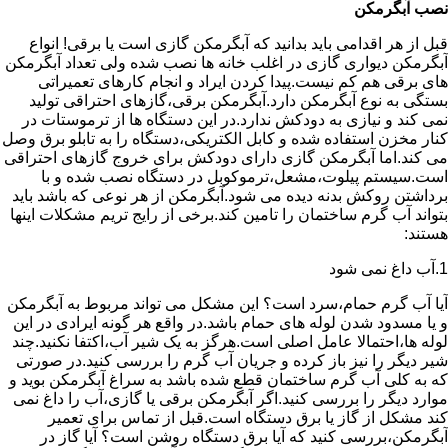
نصب آبگرمکن
قبل از هر اقدامی باید بدانید که آبگرمکن گازی است یا برقی! انواع
آبگرمکن دیواری گازی در اغلب خانه ها نصب شده ولی تعداد آبگرمکن
های برقی هم کم نیست.پیدا کردن ایراد و انجام کارهای تعمیراتی
بستگی به نوع آبگرمکن دارد.آبگرمکن برقی،گازهای احتراقی تولید
نمی کند و نیازی به دودکش ندارد.در این دستگاه ها از ترموستات در
کنار مخزن استفاده شده و کابل الکتریکی،دستگاه را به تابلو برق وصل
می کند.اما آبگرمکن گازی دارای دودکش برای خروج گازهای احتراقی
است.سیستم پیلوت،مشعل،ترموکوبل در دستگاه نصب شده و با
برداشتن روکش بدنه دیده می شود.آبگرمکن از هر نوعی که باشد باید
بتواند آب گرم ساختمان را تامین کند.برخی از رایج تریم مشکلات اینها
هستند:
1.آب داغ نمی شود
آیا آب گرم حمام،سرد است؟ این مشکل می تواند مربوط به آبگرمکن
و یا مسدود شدن لوله های حمام باشد.در واقع هر گونه ایرادی در این
لوله ها،احتمالا عامل اصلی است.هرگز به یک شیر آب،اکتفا نکنید.چند
شیر دیگر را نیز باز کرده و جریان آب گرم را بررسی کنید.در صورتی
که به کلی آب گرم ساختمان قطع شده باشد به سراغ آبگرمکن بوید و
موارد دیگر را بررسی کنید.اگر آبگرمکن برقی یا گازی،آب را داغ نمی
کند مشکل از گاز یا برق دستگاه است.قبل از تماس برای تعمیر
آبگرمکن،بررسی کنید که آیا برق دستگاه روشن است؟ آیا گاز در