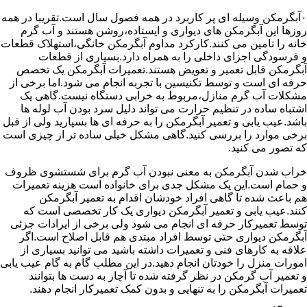
۰آبگرمکن وسیله ای پر کاربرد در همه فصول سال است.تقریبا در همه
روزها این آبگرمکن های دیواری و ایستاده،روشن هستند و آب گرم
خانه را تامین می کنند.کارکرد مداوم آبگرمکن خانگی،استهلاک قطعات
و فرسودگی اجزای داخلی را به همراه دارد.بسیاری از قطعات
آبگرمکن قابل تعمیر و تعویض هستند.تعمیرات آبگرمکن یک تخصص
حرفه ای است و توسط تکنیسین با تجربه انجام می شود.اما برخی از
مشکلات آب گرم منازل،مربوط به خرابی دستگاه نیست.گاهی یک
اشتباه ساده در تنظیم حرارت می تواند دلیل سرد بودن آب لوله ها
باشد.عیب یابی و تعمیر آبگرمکن را به حرفه ای ها بسپارید ولی از قبل
برخی موارد را بررسی کنید.گاهی مشکل خیلی ساده تر از چیزی است
که تصور می کنید.
خراب شدن آبگرمکن به معنی نبودن آب گرم برای شستشوی ظروف
و حمام است.این یک مشکل جدی برای خانواده است هزینه تعمیرات
هم باعث شده تا گاهی افراد خودشان اقدام به تعمیر آبگرمکن
کنند.عیب یابی و تعمیر آبگرمکن دیواری یک کار تخصصی است که
توسط تعمیرکار حرفه ای انجام می شود ولی برخی از ایرادات جزئی
آبگرمکن دیواری حتی توسط افراد مبتدی هم قابل اصلاح است.اگر
علاقه به کارهای فنی و تعمیرات داشته باشید می توانید بسیاری از
امورات منزل را خودتان انجام دهید.در این مطلب گام به گام عیب یابی
و تعمیر آب گرمکن در نظر گرفته شده تا آچار به دست ها بتوانند
تعمیرات آبگرمکن را به تنهایی و بدون کمک تعمیرکار انجام دهند.