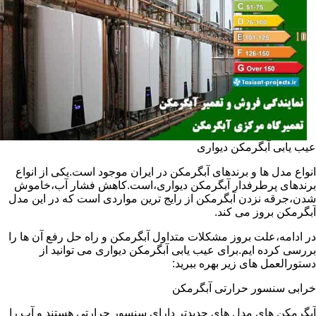
عیب یابی آبگرمکن دیواری
انواع مدل ها و برندهای آبگرمکن در ایران موجود است.یکی از انواع
برندهای پرطرفدار آبگرمکن دیواری،است.کاهش فشار آب،خاموش
شدن،جرقه نزدن آبگرمکن از رایج ترین مواردی است که در این مدل
آبگرمکن بروز می کند.
در ادامه،علت بروز مشکلات متداول آبگرمکن و راه حل رفع آن ها را
بررسی کرده ایم.برای عیب یابی آبگرمکن دیواری می توانید از
دستورالعمل های زیر بهره ببرید:
خرابی سنسور حرارتی آبگرمکن
آبگرمکن های مدل های جدیدتر دارای سنسور حرارتی هستند و آب را