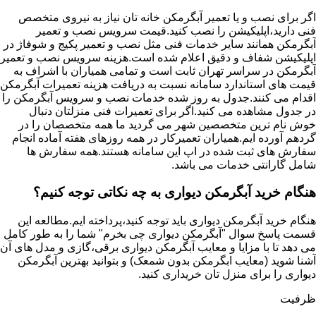
اگر برای نصب و یا تعمیر آبگرمکن خانه تان نیاز به نیروی متخصص
فنی دارید،اپلیکیشن را نصب کنید.قیمت سرویس نصب و تعمیر
آبگرمکن همانند سایر خدمات فنی مثل نصب و تعمیر پکیج و شوفاژ در
اپلیکیشن شفاف و دقیق اعلام شده است.هزینه سرویس نصب و تعمیر
آبگرمکن در سراسر تهران ثابت است و تمامی همیاران با اشراف به
قیمت های استاندارد سامانه نسبت به دریافت هزینه تعمیرات آبگرمکن
اقدام می کنند.جدول به روز شده خدمات نصب و سرویس آبگرمکن را
در جدول مشاهده می کنید.اگر برای تعمیرات فنی منزلتان دنبال
خوش نام ترین متخصصین شهر می گردید ما همه متخصصان را در
گردهم آورده ایم.همیاران تعمیرکار در همه روزهای هفته آماده انجام
سفارش های ثبت شده در اپ این سامانه هستند.همه سفارش ها
شامل گارانتی خدمات می باشد.
هنگام خرید آبگرمکن دیواری به چه نکاتی توجه کنیم؟
هنگام خرید آبگرمکن دیواری باید توجه کنید،پرداخته ایم.مطالعه این
قسمت پاسخ سوال "آبگرمکن دیواری چی بخرم" شما را به طور کامل
می دهد تا با مزایا و معایب آبگرمکن دیواری برقی،گازی و مدل های آن
آشنا شوید (معایب ابگرمکن بدون شمعک) و بتوانید بهترین آبگرمکن
دیواری را برای منزل تان خریداری کنید.
ظرفیت