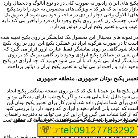
پکیج های ایران رادیور به صورت کلی در دو نوع آنالوگ و دیجیتال وارد
بازار شده اند که هر کدام ویژگی های مخصوص به خود را دارند.پکیج
های آنالاوگ وقتی دچار ایرادی در ساختار خود می شوند،از طریق یک
لامپ چشمک زن که بر روی پکیج وجود دارد،فرد را باخبر می کند تا به
عیب یابی و تعمیر پکیج ایران رادیاتور بپردازد.
در نمونه های دیجیتال این محصول،یک نمایشگر بر روی پکیج تعبیه شده
است تا در صورت هرگونه ایراد در عملکرد پکیج،این ارور بر روی پکیج
ایجاد شود.گاهی بر روی نمایشگر فقط عبارت ارور قرار می گیرد که
این یعنی در عملکرد پکیج ایرادی وجود دارد.گاهی نیز یک کد بر روی
نمایشگر ایجاد می شود که با آن می شود فهمید که چه ایرادی در پکیج
وجود دارد و راحت تر می توان به تعمیر پکیج ایران رادیاتور پرداخت.
تعمیر پکیج بوتان جمهوری, منطقه جمهوری
این پکیج ها نیز عمدتا با یک کد که بر روی صفحه نمایگشر پکیج ایجاد
می شود،قابل شناسایی هستند و اگر پکیج شما دارای مشکلی بود و
کدی برای شما نمایش داده شد،اولین کار برای تعمیر پکیج بوتان،این
است که عیب یابی انجام دهید و ایرادی که وجود دارد را بررسی کنید
که از کجا نشات می گیرد.برای این کار می توانید به دفترچه راهنمای
تلفن تماس فوری
تعمیر آبگرمکن جمهوری,تعمیر پکیج در جمهوری
محصول خود مراجعه کنید که معمولا تمامی ایرادهایی که ممکن است
برای پکیج پیش بیاید در آن قرار گرفته است.
☞☏
tel:09127783292
گاهی نیز هنگام خرابی پکیج،هیچ اروری نمایش داده نمی شود.در واقع