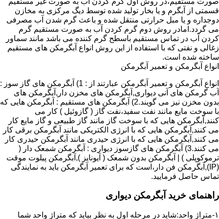
صورت مستقیم،در روش اول گرم کردن آب به صورت غیر مستقیم
قسمتی از آبگرم و یا بخار تولید شده توسط دیگ مرکزی به مخازن
دوجداره و یا مبل حرارتی منتقل شده و باعث گرم شدن آب مصرفی
می گردد.امادر روش دوم گرم کردن آب به صورت مستقیم گرم
کردن آب در تماس مستقیم باسطح گرم کننده می باشد مانند سماور
زغالی و نفتی که با استفاده از این روش انواع آبگرمکن های مستقیم
ساخته شده است.
انواع آبگرمکن و تعمیر آبگرمکن
انواع آبگرمکن و تعمیر آبگرمکن عبارتند از : 1) آبگرمکن های گاز سوز :
آب گرمکن های آنی دیواری,آبگرمکن های مخزن دار,آبگرمکن های
بدون مخزن نیز می گویند.2) آبگرمکن های مستقیم : آبگرمکن هایی که
با سوخت مایع مانند نفت سفید،نفت گاز ( گازوئیل ) کار می
کنند,آبگرمکن هایی که با سوخت گاز مانند گاز طبیعی و گاز مایع کار
می کنند,آبگرمکن هایی که با انرژی الکتریکی مانند آبگرمکن برقی کار
می کنند,آبگرمکن هایی که با انرژی حیدری مانند آبگرمکن حیدری کار
می کنند.3) آبگرمکن های گازسوز دیواری : آبگرمکن شمعک دار (
ترموکوپلی ) | آبگرمکن بدون شمعک ( آیونایز ),آبگرمکن پیلوت موقت
(IP),آبگرمکن فن دار،است که برای تعمیر آبگرمکن باید به نمایندگی
تماس حاصل فرمایید.
راهنمای خرید آبگرمکن دیواری
۱-متراژ واحد:شاید در مرحله اول به نظر بیاید که متراژ واحد شما