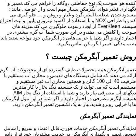
کننده هوا سوخت یک نوع حفاظتی دوگانه را فراهم می کند،تعمیر و
نگهداری فیلتر هوای آبگرمکن بسیار مهم است و از عواملی مانند :
مسدود شدن شعله با آستر،گرد و غبار و روغن و … جلو گیری می
کندو با طراحی NOX و با استفاده از اکسید نیتروژن پایین و ثبت اختراع
سیستم EverKleen از ایجاد رسوب جلوگیری می کند،هزینه های
سوخت را کاهش می دهد،و در این صورت شما آب گرم بیشتری در
اختیار دارید و اگر شما با خرابی هایی در آبگرمکن خود مواجه شدید باید
به نمایندگی تعمیر آبگرمکن تماس بگیرید.
روش تعمیر آبگرمکن چیست ؟
تعمیر آبگرمکن همه محصولات طیف گسترده ای از محصولات آب گرم
ارائه می دهند که شامل دیستگاه های قدیمی و مخازن آب مستقیم با
ظرفیت 40 الی 100 گالن و همچنین مخازن آب غیر مستقیم و
مستقیم است که می تواند،از یک سیستم دیگ بخار با کارآمدترین
دیگهای آب مصرفی نیاز دارید و شما با استفاده از دیگ بخار AIM
همیشه آبگرم مصرفی در اختیار دارید و اگر شما در این مول آبگرمکن
ها با خرابی روبرو شدید،نیاز به یک تکنسین تعمیر آبگرمکن دارید.
نمایندگی تعمیر آبگرمکن
نمایندگی تعمیر آبگرمکن خدمات فوری،قابل اعتماد و سریع را شامل
تعویض،تعمیر و نگهداری آبگرمکن در خدمت مشتریان خود قرار داده