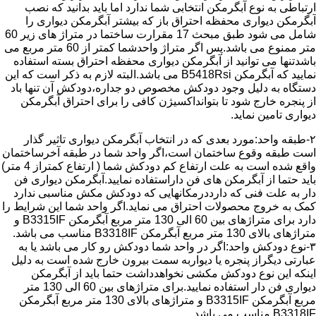
ارتباطی به نوع آبگرمکن انتخابی شما ندارد اما باید بدانید که نصب
آبگرمکن دیواری محفظه احتراق باز که بیشتر آبگرمکن دیواری را
شامل می شود طبق مبحث 17 مقرارت ساختما در متراژ های زیر 60
متر ممنوع می باشد.پس اگر متراژ واحدشما کمتر از 60 متر مربع می
باشدتنها می توانید از آبگرمکن دیواری محفظه احتراق بسته استفاده
نمایید که آبگرمکن B5418Rsi می باشد.البته لازم به ذکر است که این
دستگاه به دلیل وجود دودکش مخصوص دو جداره،دودکش آن تنها باد
از پنجره خارج شود تا بتوانداکسیژن کافی را برای احتراق آبگرمکن
دیواری تامین نماید.
۲-طبقه واحد:مورد بعدی که در انتخاب آبگرمکن دیواری تاثیر گذار
است طبقه وقوع ساختمان است،اگر واحد شما در طبقه آخرساختمان
واقع شده است به علت ارتفاع کم دودکش شما ( ارتفاع کمتراز 4 متر)
باید حتما از آبگرمکن های فن داراستفاده نمایید.آبگرمکن دیواری فن
دار به علت فنی که دارددرمکانهایی که دودکش مکش مناسبی ندارد
کمک به خروج محصولات احتراق می نماید.اگر واحد شما این شرایط را
دارد برای متراژهای بین 60 الی 130 متر مربع آبگرمکن B3315IF و
متراژهای بالای 130 متر مربع آبگرمکن B3318IF مناسب می باشد.
۳-نوع دودکش واحد:اگر در واحد شما دودکش رو کار می باشد یا به
عبارتی دیگراز پنجره یا دیواربه سمت بیرون خارج شده است به دلیل
اینکه این نوع دودکش مکشی نخواهدداشت حتما باید از آبگرمکن
دیواری فن دار استفاده نمایید.برای متراژهای بین 60 الی 130 متر
مربع آبگرمکن B3315IF و متراژهای بالای 130 متر مربع آبگرمکن
B3318IF مناسب می باشد.