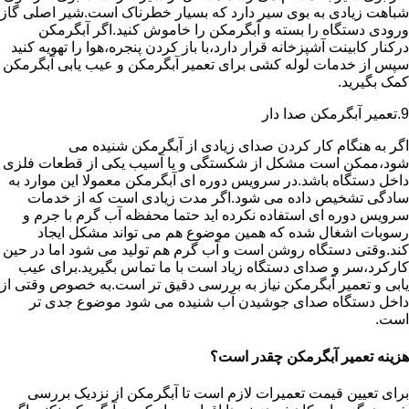
شباهت زیادی به بوی سیر دارد که بسیار خطرناک است.شیر اصلی گاز
ورودی دستگاه را بسته و آبگرمکن را خاموش کنید.اگر آبگرمکن
درکنار کابینت آشپزخانه قرار دارد،با باز کردن پنجره،هوا را تهویه کنید
سپس از خدمات لوله کشی برای تعمیر آبگرمکن و عیب یابی آبگرمکن
کمک بگیرید.
9.تعمیر آبگرمکن صدا دار
اگر به هنگام کار کردن صدای زیادی از آبگرمکن شنیده می
شود،ممکن است مشکل از شکستگی و یا آسیب یکی از قطعات فلزی
داخل دستگاه باشد.در سرویس دوره ای آبگرمکن معمولا این موارد به
سادگی تشخیص داده می شود.اگر مدت زیادی است که از خدمات
سرویس دوره ای استفاده نکرده اید حتما محفظه آب گرم با جرم و
رسوبات اشغال شده که همین موضوع هم می تواند مشکل ایجاد
کند.وقتی دستگاه روشن است و آب گرم هم تولید می شود اما در حین
کارکرد،سر و صدای دستگاه زیاد است با ما تماس بگیرید.برای عیب
یابی و تعمیر آبگرمکن نیاز به بررسی دقیق تر است.به خصوص وقتی از
داخل دستگاه صدای جوشیدن آب شنیده می شود موضوع جدی تر
است.
هزینه تعمیر آبگرمکن چقدر است؟
برای تعیین قیمت تعمیرات لازم است تا آبگرمکن از نزدیک بررسی