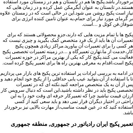
برخوردار باشد.پکیج ها هم در تابستان و هم در زمستان مورد استفاده
هستند.در تابستان به عنوان آبگرمکن عمل کرده و در زمان هایی که
نیاز است پکیج روشن می شود.این در حالی است که در زمستان علاوه
بر گرمای مورد نیاز برای حمام،به عنوان تامین کننده انرژی برای
شوفاژ،فن کوئل و …است.
پکیج ها با تمام مزیت هایی که دارند،جزو محصولاتی هستند که برای
تعمیرات آن ها باید از یک فرد متخصص کمک بگیرید و چیزی نیست که
هر کسی را برای تعمیرات آن بیاورید.مراکز زیادی همچون پکیج
کار،خدمت از ما،تهارن تعمیرگاه و …در زمینه تعمیرات تخصصی پکیج
فعالیت می کنند.پکیج کار که یکی از بهترین مراکز در حوزه تعمیرات
پکیج است،اقدام به معرفی بهترین راه ها برای تعمیر پکیج کرده است.
در ادامه به بررسی ایرادات پر استفاده ترین پکیج های بازار می پردازیم
تا با استفاده از آن،بتوانید عیب یابی حداقلی را از پکیج خود انجام دهید و
پس از آن به یک متخصص مراجعه کنید.نکته ای که در تعمیرات
تخصصی پکیج باید در نظر داشته باشید،این است که دنبال سرویس کار
ارزان قیمت نباشید چرا که تعمیرکار حرفه ای وقت خود را به این
راحتی در اختیار دیگران قرار نمی دهد و باید سعی کنید از کسی
استفاده کنید که در عین قیمت مناسب،از مهارت بالایی نیز برخوردار
باشد.
تعمیر پکیج ایران رادیاتور در جمهوری, منطقه جمهوری