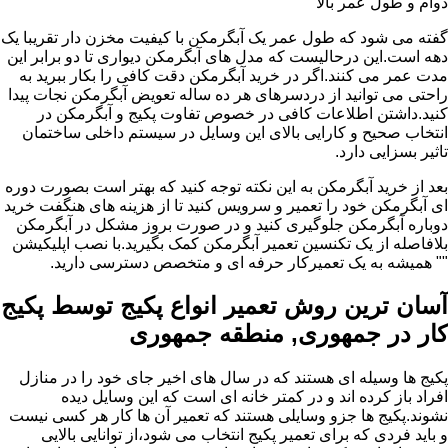
دوام و طول عمر بالا
گفته می شود که طول عمر یک آبگرمکن با کیفیت مخزن دار تقریبا یک
دهه است.این درحالیست که مدل های آبگرمکن دیواری تا دو برابر این
مدت عمر می کنند.اگر در خرید آبگرمکن دقت کافی را بکار ببرید به
راحتی می توانید از دردسرهای هر ده ساله تعویض آبگرمکن نجات پیدا
کنید.داشتن اطلاعات کافی در خصوص تفاوت پکیج و آبگرمکن در
انتخاب صحیح و کارایی بالای این وسایل در سیستم داخلی ساختمان
تاثیر بسزایی دارد.
بعد از خرید آبگرمکن به این نکته توجه کنید که بهتر است بصورت دوره
ای آبگرمکن خود را تعمیر و سرویس کنید تا از هزینه های هنگفت خرید
دوباره آبگرمکن جلوگیری کنید و در صورت بروز مشکل در آبگرمکن
بلافاصله از یک تکنسین تعمیر آبگرمکن کمک بگیرید.با نصب اپلیکیشن
"" همیشه به یک تعمیرکار حرفه ای و متخصص دسترسی دارید.
آسان ترین روش تعمیر انواع پکیج توسط پکیج
کار در جمهوری, منطقه جمهوری
پکیج ها وسیله ای هستند که در سال های اخیر جای خود را در منازل
افراد باز کرده اند و در کمتر خانه ای است که این وسایل دیده
نشوند.پکیج ها جزو وسایلی هستند که تعمیر آن ها کار هر کسی نیست
و باید فردی که برای تعمیر پکیج انتخاب می شود،از توانایی بالایی