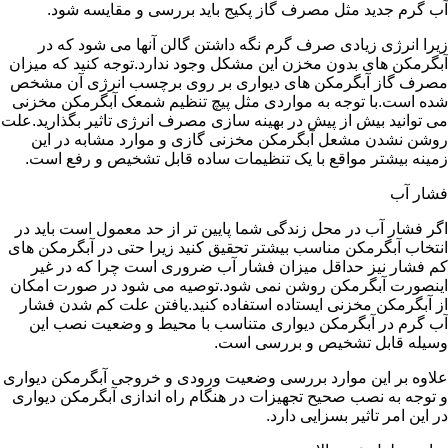
آب گرم جدید مثل مصرف گاز پکیج باید بررسی و مقایسه شود.
زیرا انرژی زیادی صرف گرم نگه داشتن گالن آنها می شود که در
آبگرمکن های بدون مخزن این مشکل وجود ندارد.توجه کنید که میزان
مصرف گاز آبگرمکن های دیواری بر روی برچسب انرژی آن مشخص
شده است.با توجه به مواردی مثل پیچ تنظیم شمعک آبگرمکن مخزنی
می توانید بیش از پیش در بهینه سازی مصرف انرژی تاثیر بگذارید.علت
روشن نشدن مشعل آبگرمکن مخزنی گازی و موارد مشابه در این
زمینه بیشتر مواقع با یک تنظیمات ساده قابل تشخیص و رفع است.
فشار آب
اگر فشار آب در محل زندگی شما پایین تر از حد معمول است باید در
انتخاب آبگرمکن مناسب بیشتر تحقیق کنید زیرا حتی در آبگرمکن های
کم فشار نیز حداقل میزان فشار آب ضروری است چرا که در غیر
اینصورت آبگرمکن روشن نمی شود.توصیه می شود در صورت امکان
از آبگرمکن مخزنی ایستاده استفاده کنید.یافتن علت کم شدن فشار
آب گرم در آبگرمکن دیواری متناسب با محیط و وضعیت نصب این
وسیله قابل تشخیص و بررسی است.
علاوه بر این موارد بررسی وضعیت ورودی و خروجی آبگرمکن دیواری
و توجه به نصب صحیح تجهیزات در هنگام راه اندازی آبگرمکن دیواری
در این امر تاثیر بسزایی دارد.