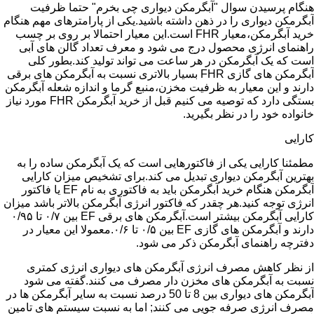
هنگام پرسیدن سوال "آبگرمکن دیواری چی بخرم" حتما ظرفیت
آبگرمکن دیواری را در ذهن داشته باشید.یکی از پارامترهای مهم هنگام
خرید آبگرمکن،معیار FHR است.این معیار احتمالا بر روی بر چسب
راهنمای انرژی محصول درج می شود و معرف تعداد گالن های آبی
است که یک آبگرمکن در هر ساعت می تواند تولید کند.بطور کلی
آبگرمکن های گازی FHR بسیار بالاتری نسبت به آبگرمکن های برقی
دارند و این معیار به ظرفیت مخزن،منبع گرما و اندازه شعله آبگرمکن
بستگی دارد که توصیه می کنیم قبل از خرید آبگرمکن FHR مورد نیاز
خانواده خود را در نظر بگیرید.
کارایی
مطمئنا کارایی یکی از فاکتورهایی است که یک آبگرمکن ساده را به
بهترین آبگرمکن دیواری تبدیل می کند.برای تشخیص میزان کارایی
آبگرمکن هنگام خرید آبگرمکن باید به فاکتوری به نام EF یا فاکتور
انرژی توجه کنید.هر چقدر که فاکتور انرژی آبگرمکن بالاتر باشد میزان
کارایی آبگرمکن بیشتر است.آبگرمکن های برقی EF بین ۰/۷ تا ۰/۹۵
دارند و آبگرمکن های گازی EF بین ۰/۵ تا ۰/۶.معمولا این معیار در
دفترچه راهنمای آبگرمکن ذکر می شود.
از نظر کاهش مصرف انرژی آبگرمکن های دیواری انرژی کمتری
نسبت به آبگرمکن های مخزن دار مصرف می کنند.گفته می شود
آبگرمکن های دیواری بین 8 تا 50 درصد نسبت به سایر آبگرمکن ها در
مصرف انرژی صرفه جویی می کنند; اما به نسبت سیستم های تامین