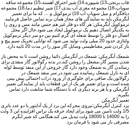
قاب برنجی،13) شیپوره،14) شیر احتراق آهسته،15) مجموعه ساقه
سوپاپ،16) مجموعه مغزی آب بندی،17) شیر تنظیم دما،18) مجموعه
دیافگرام و میل سوپاپ آب 19) ترموکوپل و … که ما برای تعمیر
آبگرمکن باید به نمایندگی های مجاز همان برند تماس حاصل فرمایید.
ترموکوپل آبگرمکن: هر گاه دو فلز غیر هم جنس مانند مس و روی را
به یکدیگر اتصال دهیم یک ترموکوپل ایجاد می شود.حال اگر محل
اتصال دو فلز را توسط شعله ای گرم کنیم بین دو سر دیگر ترموکوپل
ولتاژی حدود 20 میلی ولت تولید می شود که توانایی تحریک سیم پیچ و
باز کردن شیر مغناطیسی وسایل گاز سوز را در مدت 20 ثانیه دارد.
شمعک آبگرمکن: شمعک در آبگرمکن دائما روشن است تا به محض باز
شدن مسیر گاز،مشعل را روشن کند.در بدنه رگولاتور گاز منفذی برای
رساندن گاز به شمعک وجود دارد گاز خروجی از این منفذ توسط لوله
ای به نازل شمعک رسانیده می شود.در سر منفذ شمعک در
رگولاتور،یک صافی برای جلوگیری از ورود ذرات احتمالی پیش بینی
شده است.و برای تعمیر هر یک از این قطعات باید از نمایندگی تعمیر
آبگرمکن و یا هر برند دیگری که با دستگاه شما متابقت دارد تماس
بگیرید.
تعمیر آبگرمکن
برد کنترل آبگرمکن:نیروی محرکه این برد از یک آدابتور یا دو عدد باتری
1/5 ولت تامین می شود.برای ایجاد جرقه یک تراس افزاینده این 3 ولت
را به 14000 تا 18000 ولت تبدیل می کند.هنگامی که شیر آبگرم
مصرفی باز می شود با فرمان برد