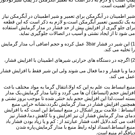
حائز اهمیت است.
شیر اطمینان در آبگرمکن برای تعمیر و شیر اطمینان در آبگرمکن نیاز
به یک تکنسین تعمیر آبگرمکن است،و لازم به ذکر است که این قطعه
برای جلو گیری از افزایش بیش از حد فشار در مدار گرمایش استفاده
می شود تا از ایجاد نشتی و آسیب در اتصالات جلوگیری نماید.
1) این شیر در فشار 3bar عمل کرده و حجم اضافی آب مدار گرمایش
را تخلیه می کند.
2) اگرچه در دستگاه های حرارتی شیرهای اطمینان با افزایش فشار،
دما و یا فشار و دما فعال می شوند ولی این شیر فقط با افزایش فشار
عمل می کند.
منبع انبساط بت علم به این که اولا،انتقال گرما به مواد مختلف باعث
افزایش حجم (اتبساط) آن ها می گردد و ثانیا مدار گرمایش،یک مدار
بسته است،لذا این افزایش حجم باید خنثی شده تا موجب بروز نشتی و
همچنین افزایش فشار در مدار گرمایش نگردد،نشانه خرابی منبع
انبساط : علامت بروز اشکال در منبع انبساط این است که با افزایش
دمای مدار گرمایش فشار آن نیز افزایش و با کاهش دما،فشار نیز
افت می کند.دلایل افت فشار عبارتند از : کم و یا زیاد بودن فشار باد
منبع انبساط،انسداد لوله رابط منبع با مدار گرمایش،پاره شدن
دیافگرام منبع است.