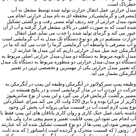
خطرناک است.
مبدل حرارتی عمل انتقال حرارت تولید شده توسط مشعل به آب
(مصرفی و گرمایشی)در محفظه ای به نام مبدل حرارتی انجام می
شود.مبدل حرارتی از چند ردیف لوله مسی رفت و برگشتی تشکیل
شده است که به صورت افقی در بالای مشعل قرار گرفته و آب از آن
عبور می کند و گرمای تولید شده را جذب می نماید.عمل انتقال
حرارت مستقیم در هر دو نوع دستگاه تک مبدل به آب گرمایشی است
و آب مصرفی با واسطه آب گرمایشی گرما را جذب می کند.که ما در
آبگرمکن چند مبل مبدل حرارتی داریم که این مبدل ها عبارتند از :
مبدل ثانویه مربوط به دستگاه دو مبدل،مبدل حرارتی اصلی مربوط به
دستگاه دو مبدل،مبدل حرارتی دو منظوره مربوط به دستگاه تک مبدل
که تعمیر مبدل حرارتی یکی از مهمترین و تخصصی ترین در تعمیر
آبگرمکن بشمار می آید.
وظیفه پمپ سیرکولاتور در آبگرمکن:وظیفه این پمپ در آبگرمکن به
حرکت در آوردن آب در مدار گرمایشی است و در پکیج همیشه در
مسیر برگشت گرمایش قرار می گیرد و این پمپ از نوع سانتریفیوژ
(گریز از مرکز) بوده و با برق 220 ولت کار می کند.مبرای عملکرداین
نوع پمپ لازم است آب در قسمت میانی پروانه آب پخش کن وجود
داشته باشد،عمل خنک کاری و روان کاری یاتاقان های این پمپ فقط با
آب انجام می شود،این پمپ قابلیت تعمیر و سیم پیچی ندارد ولی باید
سرویس شود،این پمپ ها از دو نوع قسمت تشکیل شده اند که عبارتند
از : روتور ( که قسمت متحرک و گردنده است )،استاتور ( که بدنه ثابت
پمپ است ) و لازم به ذکر است که تعمیر آبگرمکن در پمپ سیرکولاتور