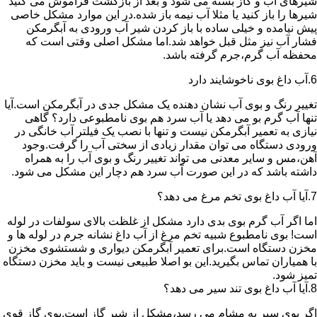
شیرهای آب و گاز بسته می شود و بعد از بازگشت فراموش می کنید
شیرها را باز کنید یا مثلا آب نیمه باز شده.در این موارد مشکل خاصی
پیش نیامده و خیلی ساده با باز کردن شیر آب ورودی به آبگرمکن
فشار آب نیز مثل قبل خواهد شد.اما مشکل اصلی وقتی است که
محفظه آب گرم،جرم گرفته باشد.
6.آب داغ بوی ناخوشایند دارد
تغییر رنگ و بوی آب نشان دهنده یک مشکل جدی در آبگرمکن است.آیا
تنها آب گرم بو می دهد یا آب سرد هم بوی نامطبوعی دارد؟ گاهی
نیازی به تعمیر آبگرمکن نیست و تنها با نصب یک فیلتر آب خانگی در
ورودی دستگاه می توان مقدار زیادی از سختی آب را گرفت.وجود
آهن،مس و سایر معدنی می تواند تغییر رنگ و بوی آب را به همراه
داشته باشد که در این صورت آب سرد هم دچار این مشکل می شود.
7.آیا آب داغ بوی تخم مرغ می دهد؟
اما اگر آب گرم بوی بدی دارد مشکل از غلظت بالای سولفات در لوله
است! بوی نامطبوع شبیه تخم مرغ از آب داغ نشانه جرم در لوله ها و
مخزن دستگاه است.برای تعمیر آبگرمکن دیواری و شستشوی مخزن
با همیاران تماس بگیرید.این بو اصلا طبیعی نیست و باید مخزن دستگاه
تمیز شود.
8.آیا آب داغ بوی تند سیر می دهد؟
اگر بوی سیر به مشام می رسد،مشکل از شیر گاز است.بوی گاز قوی