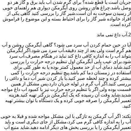
جریان است یا قطع شده؟ برای گرم شدن آب باید برق و گاز هر دو
وصل باشد.چراغ های روشن روی آبگرمکن دیواری هم راهنمای خوبی
از رسیدن سوخت به آن است.شیر گاز را بررسی کنید گاهی یکی از
افراد خانواده شیر گاز را برای احتیاط بسته و این موضوع را فراموش
کرده است.
2.آب داغ نمی ماند
آیا در حین حمام کردن آب سرد می شود؟ گاهی آبگرمکن روشن و آب
هم گرم است ولی بعد از چند دقیقه،آب سرد می شود.اگر آبگرمکن
بتواند آب را به اندازه کافی داغ کند نباید در هنگام مصرف،آب سرد
شود.برای عیب یابی آبگرمکن اول تنظیم درجه حرارت را بررسی
کنید.شاید دمای آب از حد معمول کمتر بوده یا به طور کلی برای
استفاده در زمستان دما کم باشد.پیچ تنظیم درجه حرارت را کمی
بیشتر کرده و چند لحظه صبر کنید.با باز کردن شیر آب دما و داغی را
بررسی کنید.اگر آب گرم در لوله جریان دارد،پس مشکل از همین
قسمت بوده ولی اگر با تنظیم درجه حرارت نیز با کمبود اب داغ مواجه
شدید،شاید وقت آن رسیده که یک آبگرمکن بزرگتر تهیه کنید.هزینه
تعمیر آبگرمکن را صرفه جویی کرده و یک دستگاه با توان بیشتر تهیه
کنید.
نکته: اگر آب گرمکن به تازگی با این مشکل مواجه شده و قبلا به خوبی
آب را به اندازه کافی گرم می کرد،مشکل از جای دیگری است و باید
تعمیر آبگرمکن را با بررسی بخش های دیگر ادامه دهید.شاید منبع آب