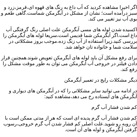
اگر اخیرا مشاهده کردید که آب داغ به رنگ های قهوه ای،قرمز،زرد و
سبز درآمده است؛ نشان از مشکل در آبگرمکن شماست.گاهی طعم و
بوی آب نیز تغییر می کند.
اکسیده شدن لوله های مسی آبگرمکن علت اصلی رنگ گرفتگی آب
داغ است.اگر آبگرمکن شما قدیمی است،سریعا لوله های آبگرمکن را
بررسی کنید.زیرا استفاده از آب زنگ زده،موجب بروز مشکلاتی در
سلامت شما و خانواده تان خواهد شد.
برای رفع مشکل آن باید لوله های آبگرمکن تعویض شوند.همچنین قرار
دادن فیلتر در خروجی آب آبگرمکن می توان به طور موقت مشکل را
رفع کند.
دیگر مشکلات رایج در تعمیر آبگرمکن
در ادامه می توانید سایر مشکلاتی را که در آبگرمکن های دیواری و
آبگرمکن های ایستاده رخ می دهد،مشاهده کنید:
کم شدن فشار آب گرم
کم شدن فشار آب گرم پدیده ای است که هر از مدتی ممکن است با
آن روبه رو شوید.علت اصلی کم فشار شدن آب گرم خروجی،رسوب
گرفتن آبگرمکن و لوله های آن است.