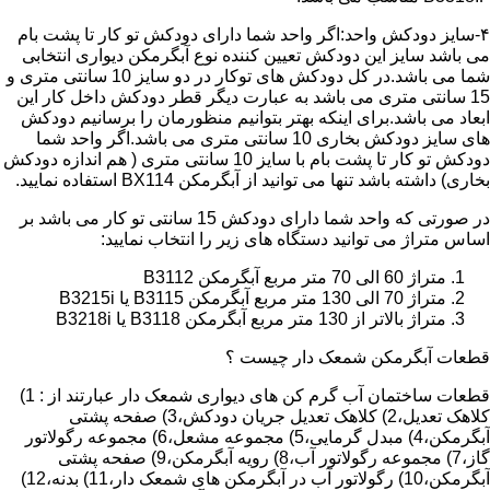
۴-سایز دودکش واحد:اگر واحد شما دارای دودکش تو کار تا پشت بام
می باشد سایز این دودکش تعیین کننده نوع آبگرمکن دیواری انتخابی
شما می باشد.در کل دودکش های توکار در دو سایز 10 سانتی متری و
15 سانتی متری می باشد به عبارت دیگر قطر دودکش داخل کار این
ابعاد می باشد.برای اینکه بهتر بتوانیم منظورمان را برسانیم دودکش
های سایز دودکش بخاری 10 سانتی متری می باشد.اگر واحد شما
دودکش تو کار تا پشت بام با سایز 10 سانتی متری ( هم اندازه دودکش
بخاری) داشته باشد تنها می توانید از آبگرمکن BX114 استفاده نمایید.
در صورتی که واحد شما دارای دودکش 15 سانتی تو کار می باشد بر
اساس متراژ می توانید دستگاه های زیر را انتخاب نمایید:
متراژ 60 الی 70 متر مربع آبگرمکن B3112
متراژ 70 الی 130 متر مربع آبگرمکن B3115 یا B3215i
متراژ بالاتر از 130 متر مربع آبگرمکن B3118 یا B3218i
قطعات آبگرمکن شمعک دار چیست ؟
قطعات ساختمان آب گرم کن های دیواری شمعک دار عبارتند از : 1)
کلاهک تعدیل،2) کلاهک تعدیل جریان دودکش،3) صفحه پشتی
آبگرمکن،4) مبدل گرمایی،5) مجموعه مشعل،6) مجموعه رگولاتور
گاز،7) مجموعه رگولاتور آب،8) رویه آبگرمکن،9) صفحه پشتی
آبگرمکن،10) رگولاتور آب در آبگرمکن های شمعک دار،11) بدنه،12)