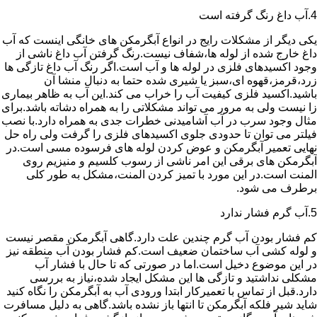
4.آب داغ رنگ گرفته است
یکی دیگر از مشکلات رایج در انواع آبگرمکن های خانگی اینست که آب
داغ خارج شده از لوله ها،شفاف نیست.رنگ گرفتن آب داغ ناشی از
وجود اکسیدهای فلزی در لوله ها و آب است.اگر رنگ آب داغ تازگی ها
زرد،قرمز،قهوه ای،سبز یا شیری شده حتما به دنبال منشا آن
باشید.اکسید فلزی کیفیت آب را خراب می کند.این آب به ظاهر بیماری
زا نیست ولی به مرور می تواند مشکلاتی را به همراه دشاته باشد.برای
مثال وجود سرب در آب آشامیدنی خطرات جدی به همراه دارد.با نصب
فیلتر می توان تا حدودی جلوی اکسیدهای فلزی را گرفت ولی راه حل
نهایی تعمیر آبگرمکن و عوض کردن لوله های فرسوده مسی است.در
آبگرمکن های برقی این امر ناشی از رسوب کلسیم و منیزیم روی
المنت است.در این مورد با تمیز کردن المنت،مشکل به طور کلی
برطرف می شود.
5.آب گرم فشار ندارد
کم فشار بودن آب گرم چندین علت دارد.گاهی آبگرمکن مقصر نیست
و لوله کشی آب ساختمان ضعیف است.کم فشار بودن آب منطقه نیز
در این موضوع دخیل است.اما در صورتی که تا حال با فشار آب
مشکلی نداشتید و تازگی ها این مشکل ایجاد شده،نیاز به بررسی
دارد.قبل از تماس با تعمیرکار ابتدا ورودی آب به آبگرمکن را نگاه کنید
شاید شیر فلکه آبگرمکن تا انتها باز نشده باشد.گاهی به دلیل مسافرت