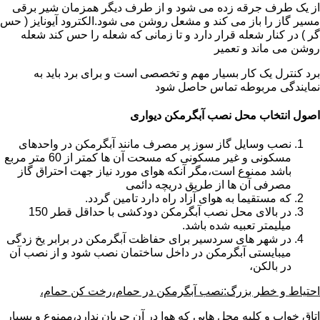
از یک طرف جرقه زده می شود و از طرف دیگر همزمان شیر برقی
مسیر گاز را باز می کند و مشعل روشن می شود.الکترود آیونایز ( حس
گر ) در کنار شعله قرار دارد و تا زمانی که شعله را حس کند شعله
روشن می ماند و تعمیر
برد کنترل یک کار بسیار مهم و تخصصی است و برای برد باید به
نمایندگی مربوطه تماس حاصل شود
اصول انتخاب محل نصب آبگرمکن دیواری
نصب وسایل گاز سوز پر مصرف مانند آبگرمکن در واحدهای
مسکونی و غیر مسکونی که مسحت آن ها کمتر از 60 متر مربع
باشد ممنوع است،مگر آنکه هوای مورد نیاز جهت احتراق گاز
مصرفی آن ها از طریق دریچه دائمی
که مستقیما به هوای آزاد راه دارد تامین گردد.
در بالای محل نصب آبگرمکن دودکشی با حداقل قطر 150
میلیمتر تعبیه شده باشد.
در شهر های سردسیر برای حفاظت آبگرمکن در برابر یخ زدگی
میبایستی آبگرمکن در داخل ساختمان نصب شود و از نصب آن
در بالکن،
احتیاط و خطر بزرگ:نصب آبگرمکن در حمام،رخت کن حمام،
اتاق خواب و کلیه محل هایی که هوا در آن جریان ندارد،ممنوع و بسیار