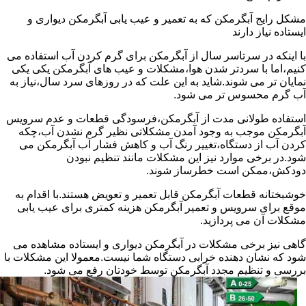
مشکل رایج آبگرمکن که به تعمیر و عیب یابی آبگرمکن دیواری و
ایستاده نیاز دارند
با اینکه در سرتاسر سال از آبگرمکن برای گرم کردن آب استفاده می
کنیم،اما با سردتر شدن هوا،مشکلات و عیب های آبگرمکن یکی یکی
نمایان تر می شوند.شاید به این علت که در روزهای سرد سال،نیاز به
آب گرم محسوس تر می شود.
استفاده طولانی مدت از آبگرمکن،فرسودگی قطعات و عدم سرویس
آبگرمکن موجب به وجود آمدن مشکلاتی نظیر گرم نشدن آب،چکه
کردن آب از دستگاه،تغییر رنگ آب و کاهش فشار آب آبگرمکن می
شود.در برخی موارد نیز این مشکلات مانند تنظیم نبودن
دودکش،ممکن است خطرساز شوند.
خوشبختانه قطعات آبگرمکن قابل تعمیر و تعویض هستند.با اقدام به
موقع برای سرویس و تعمیر آبگرمکن هزینه کمتری برای عیب یابی
مشکلات آن می پردازید.
گاهی نیز برخی مشکلات در آبگرمکن دیواری و ایستاده مشاهده می
شود که نشان دهنده خرابی دستگاه شما نیست.معمولا این مشکلات با
بررسی و تنظیم مجدد آبگرمکن توسط خودتان رفع می شود.