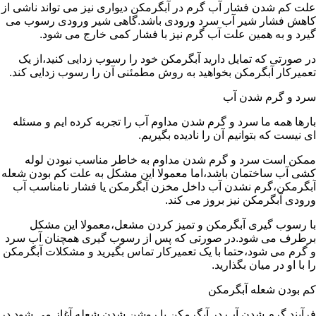
علت کم شدن فشار آب گرم در آبگرمکن دیواری نیز می تواند ناشی از
کاهش فشار شیر آب سرد ورودی باشد.گاهی شیر ورودی رسوب می
گیرد و به همین علت آب گرم نیز با فشار کمی خارج می شود.
در صورتی که تمایل دارید آبگرمکن خود را رسوب زدایی کنید،از یک
تعمیرکار آبگرمکن بخواهید به روش مطمئنی آن را رسوب زدایی کند.
سرد و گرم شدن آب
بارها همه ما سرد و گرم شدن مداوم آب را تجربه کرده ایم و مسئله
ای نیست که بتوانیم آن را نادیده بگیریم.
ممکن است سرد و گرم شدن مداوم به خاطر مناسب نبودن لوله
کشی آب ساختمان باشد،اما معمولا این مشکل به علت کم بودن شعله
آبگرمکن،گرم نشدن آب داخل مخزن آبگرمکن یا فشار نامناسب آب
ورودی آبگرمکن نیز بروز می کند.
با رسوب گیری آبگرمکن و تمیز کردن مشعل،معمولا این مشکل
برطرف می شود.در صورتی که پس از رسوب گیری همچنان آب سرد
و گرم می شود،حتما با یک تعمیرکار تماس بگیرید و مشکلات آبگرمکن
را با او در میان بگذارید.
کم بودن شعله آبگرمکن
فرآیند گرم شدن آب در آبگرمکن با روشن شدن شعله آغاز می شود.در