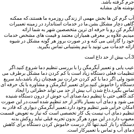
جرم گرفته باشد.
نوشته های مشابه
آب گرم کن ها بخش مهمی از زندگی روزمره ما هستند،که ممکنه
گاهی دچار مشکل بشن.ما در خدمات استاندارد در زمینه تعمیرات
آبگرم کن رو با حرفه ای ترین متخصصین شهر به شما ارائه
میدیم.علاوه بر معرفی همیاران معتمد و قیمت های مشخص خدمات
خود را گارانتی می کنه و در صورت بروز هر گونه مشکل در شیوه
ارائه خدمات می تونید با تیم پشتیبانی تماس بگیرید.
3.آب بیش از حد داغ است
عیب یابی و تعمیر آبگرمگن را با بررسی تنظیم دما شروع کنید.اگر
تنظیمات فعلی دستگاه زیاد است با کم کردن دما مشکل برطرف می
شود ولی اگر دما با کم کردن حرارت نیز همچنان زیاد باشد،باید سریع
دستگاه را خاموش کنید.برای تعمیر آبگرمکن و مشاوره با یک حرفه ای
تماس بگیرد.داغ شدن آب بیش از حد می تواند خطراتی را ایجاد
کند.گاهی حتی با تنظیم دما،صدای آب جوش از درون دستگاه شنیده
می شود و دمای آب بسیار بالاتر از حد تنظیم شده است.در این صورت
امکان خرابی شیر تنظیم وجود دارد.تعمیر آبگرمکن دیواری که قادر به
تنظیم دمای آب نیست یک کار تخصصی است که نیاز به تعویض قسمت
معیوب دارد.در این مورد هرگز بدون تجربه قبلی نباید روکش بدنه
دستگاه را باز کنید.تنها کار درست خاموش کردن دستگاه برای کاهش
دمای آب و تماس با تعمیرکار است.