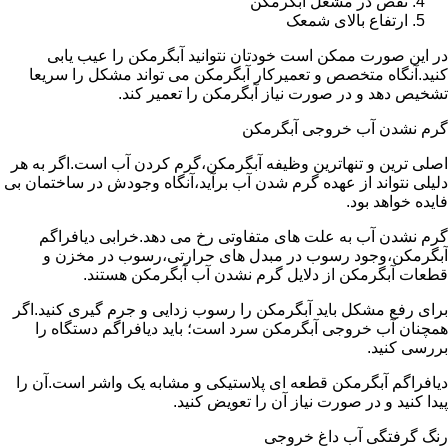
نقص در مشعل آبگرمکن
ارتفاع بالای شمعک
در این صورت ممکن است خودتان نتوانید آبگرمکن را عیب یابی
کنید.آنگاه متخصص و تعمیرکار آبگرمکن می تواند مشکل را سریعا
تشخیص دهد و در صورت نیاز آبگرمکن را تعمیر کند.
گرم نشدن آب خروجی آبگرمکن
اصلی ترین و تنهاترین وظیفه آبگرمکن،گرم کردن آب است.اگر به هر
دلیلی نتواند از عهده گرم شدن آب برآید،آنگاه وجودش در ساختمان بی
فایده خواهد بود.
گرم نشدن آب به علت های متفاوتی رخ می دهد.خرابی دیافراگم
آبگرمکن،وجود رسوب در مبدل های حرارتی،رسوب در مخزن و
قطعات آبگرمکن از دلایل گرم نشدن آب آبگرمکن هستند.
برای رفع مشکل باید آبگرمکن را رسوب زدایی و جرم گیری کنید.اگر
همچنان آب خروجی آبگرمکن سرد است؛ باید دیافراگم دستگاه را
بررسی کنید.
دیافراگم آبگرمکن قطعه ای پلاستیکی و مشابه یک واشر است.آن را
پیدا کنید و در صورت نیاز آن را تعویض کنید.
رنگ گرفتگی آب داغ خروجی