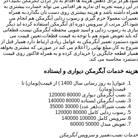
شود.هرگز برای کاهش هزینه ها اقدام به باز کردن آبگرمکن نکنید.اگر
در این زمینه تجربه ای ندارید هر اقدامی می تواند خسارت بیشتری به
همراه داشته باشد و هزینه بیشتری روی دست تان بگذارد.به همراه
تعمیرات معمولا جرم گیری و رسوب زدایی آبگرمکن هم انجام می
شود.اگر مرتب از سرویس دوره ای آبگرمکن استفاده کرده اید دیگر
نیازی به رسوب زدایی و اسید شویی محفظه آبگرمکن نیست.قطعاتی
که باید تعویض شوند هم با توجه به قیمت قطعات،تعیین قیمت می
شود.دستمزد تعمیر آبگرمکن به عوامل زیادی ارتباط دارد همیار قبل از
شروع به کار،مبلغ نهایی را اعلام می کند در صورتی که مشتری بخواهد
همیار قطعه جایگزین را خریداری کرده و به همراه فاکتور روی قیمت
دستمزد محاسبه می کند.
هزینه خدمات آبگرمکن دیواری و ایستاده
عنوان( به روز رسانی سال 1400 ) از قیمت(تومان) تا
قیمت(تومان)
نصب آبگرمکن دیواری 80000 120000
نصب آبگرمکن ایستاده 80000 140000
نصب شیرآلات(هر عدد) 30000 35000
رسوب زدایی کامل 80000 120000
سرویس کامل 100000 140000
تعویض مبدل 50000 60000
خدمات نصب،تعمیر و سرویس آبگرمکن