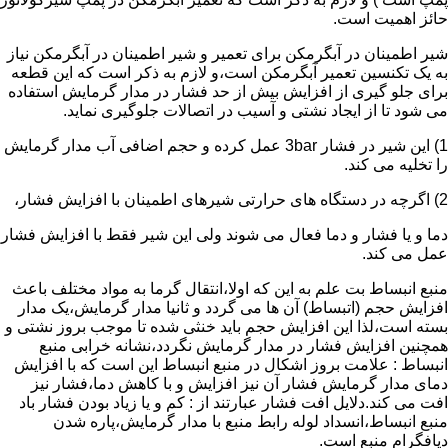
حائز اهمیت است.
شیر اطمینان در آبگرمکن برای تعمیر و شیر اطمینان در آبگرمکن نیاز
به یک تکنسین تعمیر آبگرمکن است،و لازم به ذکر است که این قطعه
برای جلو گیری از افزایش بیش از حد فشار در مدار گرمایش استفاده
می شود تا از ایجاد نشتی و آسیب در اتصالات جلوگیری نماید.
1) این شیر در فشار 3bar عمل کرده و حجم اضافی آب مدار گرمایش
را تخلیه می کند.
2) اگرچه در دستگاه های حرارتی شیرهای اطمینان با افزایش فشار،
دما و یا فشار و دما فعال می شوند ولی این شیر فقط با افزایش فشار
عمل می کند.
منبع انبساط بت علم به این که اولا،انتقال گرما به مواد مختلف باعث
افزایش حجم (اتبساط) آن ها می گردد و ثانیا مدار گرمایش،یک مدار
بسته است،لذا این افزایش حجم باید خنثی شده تا موجب بروز نشتی و
همچنین افزایش فشار در مدار گرمایش نگردد،نشانه خرابی منبع
انبساط : علامت بروز اشکال در منبع انبساط این است که با افزایش
دمای مدار گرمایش فشار آن نیز افزایش و با کاهش دما،فشار نیز
افت می کند.دلایل افت فشار عبارتند از : کم و یا زیاد بودن فشار باد
منبع انبساط،انسداد لوله رابط منبع با مدار گرمایش،پاره شدن
دیافگرام منبع است.