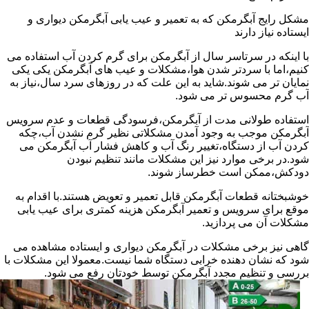
مشکل رایج آبگرمکن که به تعمیر و عیب یابی آبگرمکن دیواری و
ایستاده نیاز دارند
با اینکه در سرتاسر سال از آبگرمکن برای گرم کردن آب استفاده می
کنیم،اما با سردتر شدن هوا،مشکلات و عیب های آبگرمکن یکی یکی
نمایان تر می شوند.شاید به این علت که در روزهای سرد سال،نیاز به
آب گرم محسوس تر می شود.
استفاده طولانی مدت از آبگرمکن،فرسودگی قطعات و عدم سرویس
آبگرمکن موجب به وجود آمدن مشکلاتی نظیر گرم نشدن آب،چکه
کردن آب از دستگاه،تغییر رنگ آب و کاهش فشار آب آبگرمکن می
شود.در برخی موارد نیز این مشکلات مانند تنظیم نبودن
دودکش،ممکن است خطرساز شوند.
خوشبختانه قطعات آبگرمکن قابل تعمیر و تعویض هستند.با اقدام به
موقع برای سرویس و تعمیر آبگرمکن هزینه کمتری برای عیب یابی
مشکلات آن می پردازید.
گاهی نیز برخی مشکلات در آبگرمکن دیواری و ایستاده مشاهده می
شود که نشان دهنده خرابی دستگاه شما نیست.معمولا این مشکلات با
بررسی و تنظیم مجدد آبگرمکن توسط خودتان رفع می شود.