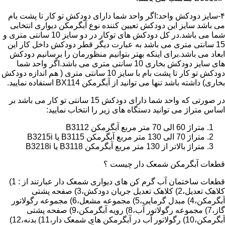
۴-سایز دودکش واحد:اگر واحد شما دارای دودکش تو کار تا پشت بام
می باشد سایز این دودکش تعیین کننده نوع آبگرمکن دیواری انتخابی
شما می باشد.در کل دودکش های توکار در دو سایز 10 سانتی متری و
15 سانتی متری می باشد به عبارت دیگر قطر دودکش داخل کار این
ابعاد می باشد.برای اینکه بهتر بتوانیم منظورمان را برسانیم دودکش
های سایز دودکش بخاری 10 سانتی متری می باشد.اگر واحد شما
دودکش تو کار تا پشت بام با سایز 10 سانتی متری ( هم اندازه دودکش
بخاری) داشته باشد تنها می توانید از آبگرمکن BX114 استفاده نمایید.
در صورتی که واحد شما دارای دودکش 15 سانتی تو کار می باشد بر
اساس متراژ می توانید دستگاه های زیر را انتخاب نمایید:
متراژ 60 الی 70 متر مربع آبگرمکن B3112
متراژ 70 الی 130 متر مربع آبگرمکن B3115 یا B3215i
متراژ بالاتر از 130 متر مربع آبگرمکن B3118 یا B3218i
قطعات آبگرمکن شمعک دار چیست ؟
قطعات ساختمان آب گرم کن های دیواری شمعک دار عبارتند از : 1)
کلاهک تعدیل،2) کلاهک تعدیل جریان دودکش،3) صفحه پشتی
آبگرمکن،4) مبدل گرمایی،5) مجموعه مشعل،6) مجموعه رگولاتور
گاز،7) مجموعه رگولاتور آب،8) رویه آبگرمکن،9) صفحه پشتی
آبگرمکن،10) رگولاتور آب در آبگرمکن های شمعک دار،11) بدنه،12)