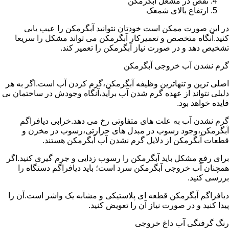
نقص در مشعل آبگرمکن
ارتفاع بالای شمعک
در این صورت ممکن است خودتان نتوانید آبگرمکن را عیب یابی
کنید.آنگاه متخصص و تعمیرکار آبگرمکن می تواند مشکل را سریعا
تشخیص دهد و در صورت نیاز آبگرمکن را تعمیر کند.
گرم نشدن آب خروجی آبگرمکن
اصلی ترین و تنهاترین وظیفه آبگرمکن،گرم کردن آب است.اگر به هر
دلیلی نتواند از عهده گرم شدن آب برآید،آنگاه وجودش در ساختمان بی
فایده خواهد بود.
گرم نشدن آب به علت های متفاوتی رخ می دهد.خرابی دیافراگم
آبگرمکن،وجود رسوب در مبدل های حرارتی،رسوب در مخزن و
قطعات آبگرمکن از دلایل گرم نشدن آب آبگرمکن هستند.
برای رفع مشکل باید آبگرمکن را رسوب زدایی و جرم گیری کنید.اگر
همچنان آب خروجی آبگرمکن سرد است؛ باید دیافراگم دستگاه را
بررسی کنید.
دیافراگم آبگرمکن قطعه ای پلاستیکی و مشابه یک واشر است.آن را
پیدا کنید و در صورت نیاز آن را تعویض کنید.
رنگ گرفتگی آب داغ خروجی