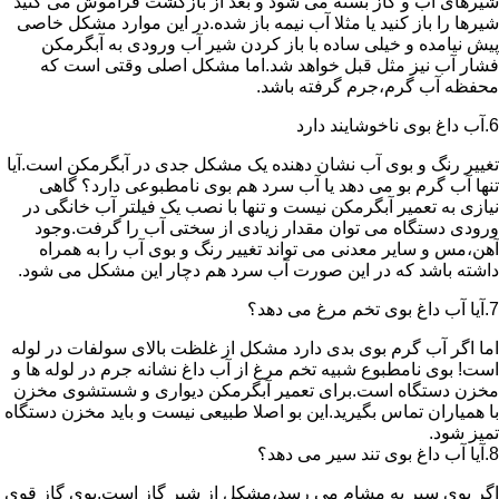
شیرهای آب و گاز بسته می شود و بعد از بازگشت فراموش می کنید
شیرها را باز کنید یا مثلا آب نیمه باز شده.در این موارد مشکل خاصی
پیش نیامده و خیلی ساده با باز کردن شیر آب ورودی به آبگرمکن
فشار آب نیز مثل قبل خواهد شد.اما مشکل اصلی وقتی است که
محفظه آب گرم،جرم گرفته باشد.
6.آب داغ بوی ناخوشایند دارد
تغییر رنگ و بوی آب نشان دهنده یک مشکل جدی در آبگرمکن است.آیا
تنها آب گرم بو می دهد یا آب سرد هم بوی نامطبوعی دارد؟ گاهی
نیازی به تعمیر آبگرمکن نیست و تنها با نصب یک فیلتر آب خانگی در
ورودی دستگاه می توان مقدار زیادی از سختی آب را گرفت.وجود
آهن،مس و سایر معدنی می تواند تغییر رنگ و بوی آب را به همراه
داشته باشد که در این صورت آب سرد هم دچار این مشکل می شود.
7.آیا آب داغ بوی تخم مرغ می دهد؟
اما اگر آب گرم بوی بدی دارد مشکل از غلظت بالای سولفات در لوله
است! بوی نامطبوع شبیه تخم مرغ از آب داغ نشانه جرم در لوله ها و
مخزن دستگاه است.برای تعمیر آبگرمکن دیواری و شستشوی مخزن
با همیاران تماس بگیرید.این بو اصلا طبیعی نیست و باید مخزن دستگاه
تمیز شود.
8.آیا آب داغ بوی تند سیر می دهد؟
اگر بوی سیر به مشام می رسد،مشکل از شیر گاز است.بوی گاز قوی