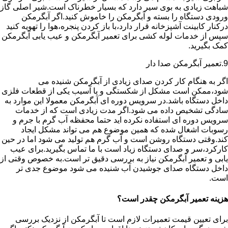
شباهت زیادی به بوی سیر دارد که بسیار خطرناک است.شیر اصلی گاز
ورودی دستگاه را بسته و آبگرمکن را خاموش کنید.اگر آبگرمکن
درکنار کابینت آشپزخانه قرار دارد،با باز کردن پنجره،هوا را تهویه کنید
سپس از خدمات لوله کشی برای تعمیر آبگرمکن و عیب یابی آبگرمکن
کمک بگیرید.
9.تعمیر آبگرمکن صدا دار
اگر به هنگام کار کردن صدای زیادی از آبگرمکن شنیده می
شود،ممکن است مشکل از شکستگی و یا آسیب یکی از قطعات فلزی
داخل دستگاه باشد.در سرویس دوره ای آبگرمکن معمولا این موارد به
سادگی تشخیص داده می شود.اگر مدت زیادی است که از خدمات
سرویس دوره ای استفاده نکرده اید حتما محفظه آب گرم با جرم و
رسوبات اشغال شده که همین موضوع هم می تواند مشکل ایجاد
کند.وقتی دستگاه روشن است و آب گرم هم تولید می شود اما در حین
کارکرد،سر و صدای دستگاه زیاد است با ما تماس بگیرید.برای عیب
یابی و تعمیر آبگرمکن نیاز به بررسی دقیق تر است.به خصوص وقتی از
داخل دستگاه صدای جوشیدن آب شنیده می شود موضوع جدی تر
است.
هزینه تعمیر آبگرمکن چقدر است؟
برای تعیین قیمت تعمیرات لازم است تا آبگرمکن از نزدیک بررسی