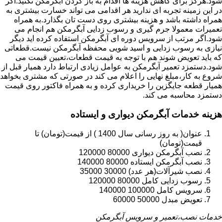
شود.هرگز برای کاهش هزینه ها اقدام به باز کردن آبگرمکن نکنید.اگر
در این زمینه تجربه ای ندارید هر اقدامی می تواند خسارت بیشتری به
همراه داشته باشد و هزینه بیشتری روی دست تان بگذارد.به همراه
تعمیرات معمولا جرم گیری و رسوب زدایی آبگرمکن هم انجام می
شود.اگر مرتب از سرویس دوره ای آبگرمکن استفاده کرده اید دیگر
نیازی به رسوب زدایی و اسید شویی محفظه آبگرمکن نیست.قطعاتی
که باید تعویض شوند هم با توجه به قیمت قطعات،تعیین قیمت می
شود.دستمزد تعمیر آبگرمکن به عوامل زیادی ارتباط دارد همیار قبل از
شروع به کار،مبلغ نهایی را اعلام می کند در صورتی که مشتری بخواهد
همیار قطعه جایگزین را خریداری کرده و به همراه فاکتور روی قیمت
دستمزد محاسبه می کند.
هزینه خدمات آبگرمکن دیواری و ایستاده
عنوان( به روز رسانی سال 1400 ) از قیمت(تومان) تا
قیمت(تومان)
نصب آبگرمکن دیواری 80000 120000
نصب آبگرمکن ایستاده 80000 140000
نصب شیرآلات(هر عدد) 30000 35000
رسوب زدایی کامل 80000 120000
سرویس کامل 100000 140000
تعویض مبدل 50000 60000
خدمات نصب،تعمیر و سرویس آبگرمکن