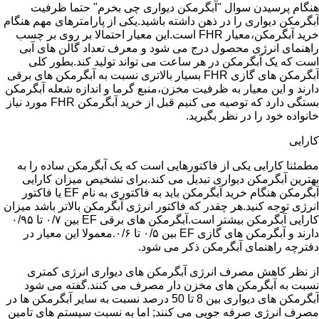
هنگام پرسیدن سوال "آبگرمکن دیواری چی بخرم" حتما ظرفیت
آبگرمکن دیواری را در ذهن داشته باشید.یکی از پارامترهای مهم هنگام
خرید آبگرمکن،معیار FHR است.این معیار احتمالا بر روی بر چسب
راهنمای انرژی محصول درج می شود و معرف تعداد گالن های آبی
است که یک آبگرمکن در هر ساعت می تواند تولید کند.بطور کلی
آبگرمکن های گازی FHR بسیار بالاتری نسبت به آبگرمکن های برقی
دارند و این معیار به ظرفیت مخزن،منبع گرما و اندازه شعله آبگرمکن
بستگی دارد که توصیه می کنیم قبل از خرید آبگرمکن FHR مورد نیاز
خانواده خود را در نظر بگیرید.
کارایی
مطمئنا کارایی یکی از فاکتورهایی است که یک آبگرمکن ساده را به
بهترین آبگرمکن دیواری تبدیل می کند.برای تشخیص میزان کارایی
آبگرمکن هنگام خرید آبگرمکن باید به فاکتوری به نام EF یا فاکتور
انرژی توجه کنید.هر چقدر که فاکتور انرژی آبگرمکن بالاتر باشد میزان
کارایی آبگرمکن بیشتر است.آبگرمکن های برقی EF بین ۰/۷ تا ۰/۹۵
دارند و آبگرمکن های گازی EF بین ۰/۵ تا ۰/۶.معمولا این معیار در
دفترچه راهنمای آبگرمکن ذکر می شود.
از نظر کاهش مصرف انرژی آبگرمکن های دیواری انرژی کمتری
نسبت به آبگرمکن های مخزن دار مصرف می کنند.گفته می شود
آبگرمکن های دیواری بین 8 تا 50 درصد نسبت به سایر آبگرمکن ها در
مصرف انرژی صرفه جویی می کنند; اما به نسبت سیستم های تامین