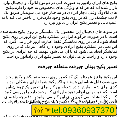
پکیج های ایران رادیور به صورت کلی در دو نوع آنالوگ و دیجیتال وارد
بازار شده اند که هر کدام ویژگی های مخصوص به خود را دارند.پکیج
های آنالاوگ وقتی دچار ایرادی در ساختار خود می شوند،از طریق یک
لامپ چشمک زن که بر روی پکیج وجود دارد،فرد را باخبر می کند تا به
عیب یابی و تعمیر پکیج ایران رادیاتور بپردازد.
در نمونه های دیجیتال این محصول،یک نمایشگر بر روی پکیج تعبیه شده
است تا در صورت هرگونه ایراد در عملکرد پکیج،این ارور بر روی پکیج
ایجاد شود.گاهی بر روی نمایشگر فقط عبارت ارور قرار می گیرد که
این یعنی در عملکرد پکیج ایرادی وجود دارد.گاهی نیز یک کد بر روی
نمایشگر ایجاد می شود که با آن می شود فهمید که چه ایرادی در پکیج
وجود دارد و راحت تر می توان به تعمیر پکیج ایران رادیاتور پرداخت.
تعمیر پکیج بوتان جیرفت,منطقه جیرفت
این پکیج ها نیز عمدتا با یک کد که بر روی صفحه نمایگشر پکیج ایجاد
می شود،قابل شناسایی هستند و اگر پکیج شما دارای مشکلی بود و
کدی برای شما نمایش داده شد،اولین کار برای تعمیر پکیج بوتان،این
است که عیب یابی انجام دهید و ایرادی که وجود دارد را بررسی کنید
که از کجا نشات می گیرد.برای این کار می توانید به دفترچه راهنمای
تلفن تماس فوری
تعمیر آبگرمکن جیرفت,تعمیر پکیج در جیرفت
محصول خود مراجعه کنید که معمولا تمامی ایرادهایی که ممکن است
برای پکیج پیش بیاید در آن قرار گرفته است.
☞☏
tel:09360937370
گاهی نیز هنگام خرابی پکیج،هیچ اروری نمایش داده نمی شود.در واقع