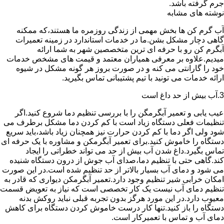
جرم گرفته باشد.
نوشته های مشابه
آب گرم کن ها بخش مهمی از زندگی روزمره ما هستند،که ممکنه
گاهی دچار مشکل بشن.ما در خدمات استاندارد در زمینه تعمیرات
آبگرم کن رو با حرفه ای ترین متخصصین شهر به شما ارائه
میدیم.علاوه بر معرفی همیاران معتمد و قیمت های مشخص خدمات
خود را گارانتی می کنه و در صورت بروز هر گونه مشکل در شیوه
ارائه خدمات می تونید با تیم پشتیبانی تماس بگیرید.
3.آب بیش از حد داغ است
عیب یابی و تعمیر آبگرمگن را با بررسی تنظیم دما شروع کنید.اگر
تنظیمات فعلی دستگاه زیاد است با کم کردن دما مشکل برطرف می
شود ولی اگر دما با کم کردن حرارت نیز همچنان زیاد باشد،باید سریع
دستگاه را خاموش کنید.برای تعمیر آبگرمکن و مشاوره با یک حرفه ای
تماس بگیرد.داغ شدن آب بیش از حد می تواند خطراتی را ایجاد
کند.گاهی حتی با تنظیم دما،صدای آب جوش از درون دستگاه شنیده
می شود و دمای آب بسیار بالاتر از حد تنظیم شده است.در این صورت
امکان خرابی شیر تنظیم وجود دارد.تعمیر آبگرمکن دیواری که قادر به
تنظیم دمای آب نیست یک کار تخصصی است که نیاز به تعویض قسمت
معیوب دارد.در این مورد هرگز بدون تجربه قبلی نباید روکش بدنه
دستگاه را باز کنید.تنها کار درست خاموش کردن دستگاه برای کاهش
دمای آب و تماس با تعمیرکار است.