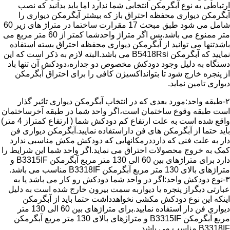
ارتباطی به نوع آبگرمکن انتخابی شما ندارد اما باید بدانید که نصب
آبگرمکن دیواری محفظه احتراق باز که بیشتر آبگرمکن دیواری را
شامل می شود طبق مبحث 17 مقرارت ساختما در متراژ های زیر 60
متر ممنوع می باشد.پس اگر متراژ واحدشما کمتر از 60 متر مربع می
باشدتنها می توانید از آبگرمکن دیواری محفظه احتراق بسته استفاده
نمایید که آبگرمکن B5418Rsi می باشد.البته لازم به ذکر است که این
دستگاه به دلیل وجود دودکش مخصوص دو جداره،دودکش آن تنها باد
از پنجره خارج شود تا بتوانداکسیژن کافی را برای احتراق آبگرمکن
دیواری تامین نماید.
۲-طبقه واحد:مورد بعدی که در انتخاب آبگرمکن دیواری تاثیر گذار
است طبقه وقوع ساختمان است،اگر واحد شما در طبقه آخرساختمان
واقع شده است به علت ارتفاع کم دودکش شما ( ارتفاع کمتراز 4 متر)
باید حتما از آبگرمکن های فن داراستفاده نمایید.آبگرمکن دیواری فن
دار به علت فنی که دارددرمکانهایی که دودکش مکش مناسبی ندارد
کمک به خروج محصولات احتراق می نماید.اگر واحد شما این شرایط را
دارد برای متراژهای بین 60 الی 130 متر مربع آبگرمکن B3315IF و
متراژهای بالای 130 متر مربع آبگرمکن B3318IF مناسب می باشد.
۳-نوع دودکش واحد:اگر در واحد شما دودکش رو کار می باشد یا به
عبارتی دیگراز پنجره یا دیواربه سمت بیرون خارج شده است به دلیل
اینکه این نوع دودکش مکشی نخواهدداشت حتما باید از آبگرمکن
دیواری فن دار استفاده نمایید.برای متراژهای بین 60 الی 130 متر
مربع آبگرمکن B3315IF و متراژهای بالای 130 متر مربع آبگرمکن
B3318IF مناسب می باشد.