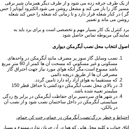
از یک طرف جرقه زده می شود و از طرف دیگر همزمان شیر برقی
مسیر گاز را باز می کند و مشعل روشن می شود.الکترود آیونایز ( حس
گر ) در کنار شعله قرار دارد و تا زمانی که شعله را حس کند شعله
روشن می ماند و تعمیر
برد کنترل یک کار بسیار مهم و تخصصی است و برای برد باید به
نمایندگی مربوطه تماس حاصل شود
اصول انتخاب محل نصب آبگرمکن دیواری
نصب وسایل گاز سوز پر مصرف مانند آبگرمکن در واحدهای
مسکونی و غیر مسکونی که مسحت آن ها کمتر از 60 متر مربع
باشد ممنوع است،مگر آنکه هوای مورد نیاز جهت احتراق گاز
مصرفی آن ها از طریق دریچه دائمی
که مستقیما به هوای آزاد راه دارد تامین گردد.
در بالای محل نصب آبگرمکن دودکشی با حداقل قطر 150
میلیمتر تعبیه شده باشد.
در شهر های سردسیر برای حفاظت آبگرمکن در برابر یخ زدگی
میبایستی آبگرمکن در داخل ساختمان نصب شود و از نصب آن
در بالکن،
احتیاط و خطر بزرگ:نصب آبگرمکن در حمام،رخت کن حمام،
اتاق خواب و کلیه محل هایی که هوا در آن جریان ندارد،ممنوع و بسیار