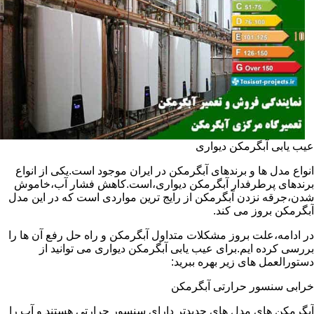
عیب یابی آبگرمکن دیواری
انواع مدل ها و برندهای آبگرمکن در ایران موجود است.یکی از انواع
برندهای پرطرفدار آبگرمکن دیواری،است.کاهش فشار آب،خاموش
شدن،جرقه نزدن آبگرمکن از رایج ترین مواردی است که در این مدل
آبگرمکن بروز می کند.
در ادامه،علت بروز مشکلات متداول آبگرمکن و راه حل رفع آن ها را
بررسی کرده ایم.برای عیب یابی آبگرمکن دیواری می توانید از
دستورالعمل های زیر بهره ببرید:
خرابی سنسور حرارتی آبگرمکن
آبگرمکن های مدل های جدیدتر دارای سنسور حرارتی هستند و آب را