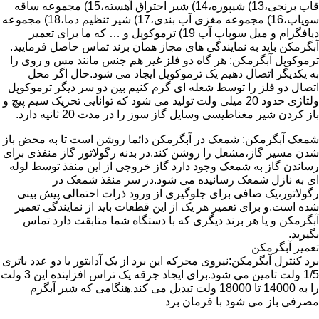
قاب برنجی،13) شیپوره،14) شیر احتراق آهسته،15) مجموعه ساقه
سوپاپ،16) مجموعه مغزی آب بندی،17) شیر تنظیم دما،18) مجموعه
دیافگرام و میل سوپاپ آب 19) ترموکوپل و … که ما برای تعمیر
آبگرمکن باید به نمایندگی های مجاز همان برند تماس حاصل فرمایید.
ترموکوپل آبگرمکن: هر گاه دو فلز غیر هم جنس مانند مس و روی را
به یکدیگر اتصال دهیم یک ترموکوپل ایجاد می شود.حال اگر محل
اتصال دو فلز را توسط شعله ای گرم کنیم بین دو سر دیگر ترموکوپل
ولتاژی حدود 20 میلی ولت تولید می شود که توانایی تحریک سیم پیچ و
باز کردن شیر مغناطیسی وسایل گاز سوز را در مدت 20 ثانیه دارد.
شمعک آبگرمکن: شمعک در آبگرمکن دائما روشن است تا به محض باز
شدن مسیر گاز،مشعل را روشن کند.در بدنه رگولاتور گاز منفذی برای
رساندن گاز به شمعک وجود دارد گاز خروجی از این منفذ توسط لوله
ای به نازل شمعک رسانیده می شود.در سر منفذ شمعک در
رگولاتور،یک صافی برای جلوگیری از ورود ذرات احتمالی پیش بینی
شده است.و برای تعمیر هر یک از این قطعات باید از نمایندگی تعمیر
آبگرمکن و یا هر برند دیگری که با دستگاه شما متابقت دارد تماس
بگیرید.
تعمیر آبگرمکن
برد کنترل آبگرمکن:نیروی محرکه این برد از یک آدابتور یا دو عدد باتری
1/5 ولت تامین می شود.برای ایجاد جرقه یک تراس افزاینده این 3 ولت
را به 14000 تا 18000 ولت تبدیل می کند.هنگامی که شیر آبگرم
مصرفی باز می شود با فرمان برد