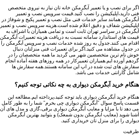
اگر برای نصب و یا تعمیر آبگرمکن خانه تان نیاز به نیروی متخصص
فنی دارید،اپلیکیشن را نصب کنید.قیمت سرویس نصب و تعمیر
آبگرمکن همانند سایر خدمات فنی مثل نصب و تعمیر پکیج و شوفاژ در
اپلیکیشن شفاف و دقیق اعلام شده است.هزینه سرویس نصب و تعمیر
آبگرمکن در سراسر تهران ثابت است و تمامی همیاران با اشراف به
قیمت های استاندارد سامانه نسبت به دریافت هزینه تعمیرات آبگرمکن
اقدام می کنند.جدول به روز شده خدمات نصب و سرویس آبگرمکن را
در جدول مشاهده می کنید.اگر برای تعمیرات فنی منزلتان دنبال
خوش نام ترین متخصصین شهر می گردید ما همه متخصصان را در
گردهم آورده ایم.همیاران تعمیرکار در همه روزهای هفته آماده انجام
سفارش های ثبت شده در اپ این سامانه هستند.همه سفارش ها
شامل گارانتی خدمات می باشد.
هنگام خرید آبگرمکن دیواری به چه نکاتی توجه کنیم؟
هنگام خرید آبگرمکن دیواری باید توجه کنید،پرداخته ایم.مطالعه این
قسمت پاسخ سوال "آبگرمکن دیواری چی بخرم" شما را به طور کامل
می دهد تا با مزایا و معایب آبگرمکن دیواری برقی،گازی و مدل های آن
آشنا شوید (معایب ابگرمکن بدون شمعک) و بتوانید بهترین آبگرمکن
دیواری را برای منزل تان خریداری کنید.
ظرفیت