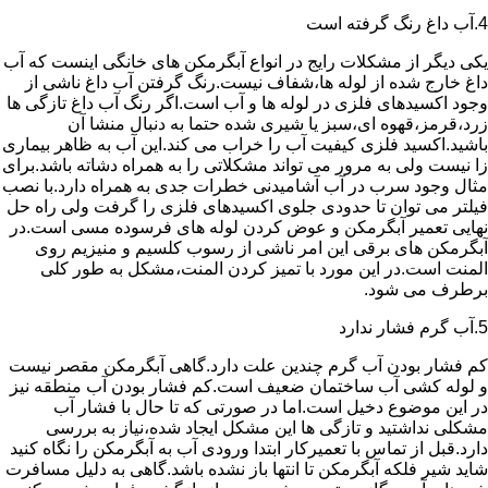
4.آب داغ رنگ گرفته است
یکی دیگر از مشکلات رایج در انواع آبگرمکن های خانگی اینست که آب
داغ خارج شده از لوله ها،شفاف نیست.رنگ گرفتن آب داغ ناشی از
وجود اکسیدهای فلزی در لوله ها و آب است.اگر رنگ آب داغ تازگی ها
زرد،قرمز،قهوه ای،سبز یا شیری شده حتما به دنبال منشا آن
باشید.اکسید فلزی کیفیت آب را خراب می کند.این آب به ظاهر بیماری
زا نیست ولی به مرور می تواند مشکلاتی را به همراه دشاته باشد.برای
مثال وجود سرب در آب آشامیدنی خطرات جدی به همراه دارد.با نصب
فیلتر می توان تا حدودی جلوی اکسیدهای فلزی را گرفت ولی راه حل
نهایی تعمیر آبگرمکن و عوض کردن لوله های فرسوده مسی است.در
آبگرمکن های برقی این امر ناشی از رسوب کلسیم و منیزیم روی
المنت است.در این مورد با تمیز کردن المنت،مشکل به طور کلی
برطرف می شود.
5.آب گرم فشار ندارد
کم فشار بودن آب گرم چندین علت دارد.گاهی آبگرمکن مقصر نیست
و لوله کشی آب ساختمان ضعیف است.کم فشار بودن آب منطقه نیز
در این موضوع دخیل است.اما در صورتی که تا حال با فشار آب
مشکلی نداشتید و تازگی ها این مشکل ایجاد شده،نیاز به بررسی
دارد.قبل از تماس با تعمیرکار ابتدا ورودی آب به آبگرمکن را نگاه کنید
شاید شیر فلکه آبگرمکن تا انتها باز نشده باشد.گاهی به دلیل مسافرت