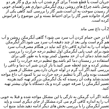
جریان است یا قطع شده؟ برای گرم شدن آب باید برق و گاز هر دو
وصل باشد.چراغ های روشن روی آبگرمکن دیواری هم راهنمای خوبی
از رسیدن سوخت به آن است.شیر گاز را بررسی کنید گاهی یکی از
افراد خانواده شیر گاز را برای احتیاط بسته و این موضوع را فراموش
کرده است.
2.آب داغ نمی ماند
آیا در حین حمام کردن آب سرد می شود؟ گاهی آبگرمکن روشن و آب
هم گرم است ولی بعد از چند دقیقه،آب سرد می شود.اگر آبگرمکن
بتواند آب را به اندازه کافی داغ کند نباید در هنگام مصرف،آب سرد
شود.برای عیب یابی آبگرمکن اول تنظیم درجه حرارت را بررسی
کنید.شاید دمای آب از حد معمول کمتر بوده یا به طور کلی برای
استفاده در زمستان دما کم باشد.پیچ تنظیم درجه حرارت را کمی
بیشتر کرده و چند لحظه صبر کنید.با باز کردن شیر آب دما و داغی را
بررسی کنید.اگر آب گرم در لوله جریان دارد،پس مشکل از همین
قسمت بوده ولی اگر با تنظیم درجه حرارت نیز با کمبود اب داغ مواجه
شدید،شاید وقت آن رسیده که یک آبگرمکن بزرگتر تهیه کنید.هزینه
تعمیر آبگرمکن را صرفه جویی کرده و یک دستگاه با توان بیشتر تهیه
کنید.
نکته: اگر آب گرمکن به تازگی با این مشکل مواجه شده و قبلا به خوبی
آب را به اندازه کافی گرم می کرد،مشکل از جای دیگری است و باید
تعمیر آبگرمکن را با بررسی بخش های دیگر ادامه دهید.شاید منبع آب