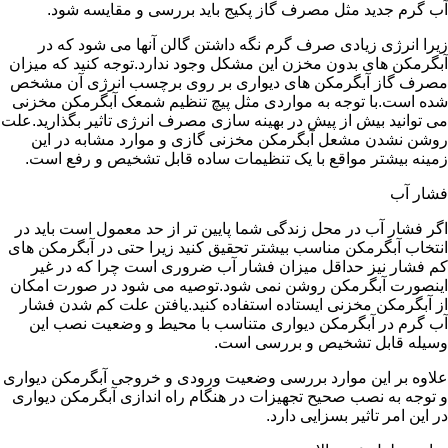
آب گرم جدید مثل مصرف گاز پکیج باید بررسی و مقایسه شود.
زیرا انرژی زیادی صرف گرم نگه داشتن گالن آنها می شود که در
آبگرمکن های بدون مخزن این مشکل وجود ندارد.توجه کنید که میزان
مصرف گاز آبگرمکن های دیواری بر روی برچسب انرژی آن مشخص
شده است.با توجه به مواردی مثل پیچ تنظیم شمعک آبگرمکن مخزنی
می توانید بیش از پیش در بهینه سازی مصرف انرژی تاثیر بگذارید.علت
روشن نشدن مشعل آبگرمکن مخزنی گازی و موارد مشابه در این
زمینه بیشتر مواقع با یک تنظیمات ساده قابل تشخیص و رفع است.
فشار آب
اگر فشار آب در محل زندگی شما پایین تر از حد معمول است باید در
انتخاب آبگرمکن مناسب بیشتر تحقیق کنید زیرا حتی در آبگرمکن های
کم فشار نیز حداقل میزان فشار آب ضروری است چرا که در غیر
اینصورت آبگرمکن روشن نمی شود.توصیه می شود در صورت امکان
از آبگرمکن مخزنی ایستاده استفاده کنید.یافتن علت کم شدن فشار
آب گرم در آبگرمکن دیواری متناسب با محیط و وضعیت نصب این
وسیله قابل تشخیص و بررسی است.
علاوه بر این موارد بررسی وضعیت ورودی و خروجی آبگرمکن دیواری
و توجه به نصب صحیح تجهیزات در هنگام راه اندازی آبگرمکن دیواری
در این امر تاثیر بسزایی دارد.