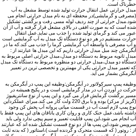
خطرناک است.
مبدل حرارتی عمل انتقال حرارت تولید شده توسط مشعل به آب
(مصرفی و گرمایشی)در محفظه ای به نام مبدل حرارتی انجام می
شود.مبدل حرارتی از چند ردیف لوله مسی رفت و برگشتی تشکیل
شده است که به صورت افقی در بالای مشعل قرار گرفته و آب از آن
عبور می کند و گرمای تولید شده را جذب می نماید.عمل انتقال
حرارت مستقیم در هر دو نوع دستگاه تک مبدل به آب گرمایشی است
و آب مصرفی با واسطه آب گرمایشی گرما را جذب می کند.که ما در
آبگرمکن چند مبل مبدل حرارتی داریم که این مبدل ها عبارتند از :
مبدل ثانویه مربوط به دستگاه دو مبدل،مبدل حرارتی اصلی مربوط به
دستگاه دو مبدل،مبدل حرارتی دو منظوره مربوط به دستگاه تک مبدل
که تعمیر مبدل حرارتی یکی از مهمترین و تخصصی ترین در تعمیر
آبگرمکن بشمار می آید.
وظیفه پمپ سیرکولاتور در آبگرمکن:وظیفه این پمپ در آبگرمکن به
حرکت در آوردن آب در مدار گرمایشی است و در پکیج همیشه در
مسیر برگشت گرمایش قرار می گیرد و این پمپ از نوع سانتریفیوژ
(گریز از مرکز) بوده و با برق 220 ولت کار می کند.مبرای عملکرداین
نوع پمپ لازم است آب در قسمت میانی پروانه آب پخش کن وجود
داشته باشد،عمل خنک کاری و روان کاری یاتاقان های این پمپ فقط با
آب انجام می شود،این پمپ قابلیت تعمیر و سیم پیچی ندارد ولی باید
سرویس شود،این پمپ ها از دو نوع قسمت تشکیل شده اند که عبارتند
از : روتور ( که قسمت متحرک و گردنده است )،استاتور ( که بدنه ثابت
پمپ است ) و لازم به ذکر است که تعمیر آبگرمکن در پمپ سیرکولاتور