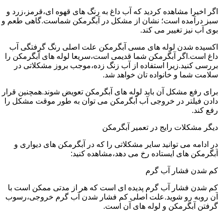
اگر اخیرا مشاهده کردید که آب داغ به رنگ های قهوه ای،قرمز،زرد و
سبز درآمده است؛ نشان از مشکل در آبگرمکن شماست.گاهی طعم و
بوی آب نیز تغییر می کند.
اکسیده شدن لوله های مسی آبگرمکن علت اصلی رنگ گرفتگی آب
داغ است.اگر آبگرمکن شما قدیمی است،سریعا لوله های آبگرمکن را
بررسی کنید.زیرا استفاده از آب زنگ زده،موجب بروز مشکلاتی در
سلامت شما و خانواده تان خواهد شد.
برای رفع مشکل آن باید لوله های آبگرمکن تعویض شوند.همچنین قرار
دادن فیلتر در خروجی آب آبگرمکن می توان به طور موقت مشکل را
رفع کند.
دیگر مشکلات رایج در تعمیر آبگرمکن
در ادامه می توانید سایر مشکلاتی را که در آبگرمکن های دیواری و
آبگرمکن های ایستاده رخ می دهد،مشاهده کنید:
کم شدن فشار آب گرم
کم شدن فشار آب گرم پدیده ای است که هر از مدتی ممکن است با
آن روبه رو شوید.علت اصلی کم فشار شدن آب گرم خروجی،رسوب
گرفتن آبگرمکن و لوله های آن است.