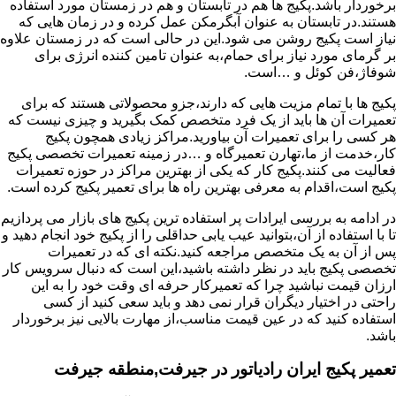
برخوردار باشد.پکیج ها هم در تابستان و هم در زمستان مورد استفاده
هستند.در تابستان به عنوان آبگرمکن عمل کرده و در زمان هایی که
نیاز است پکیج روشن می شود.این در حالی است که در زمستان علاوه
بر گرمای مورد نیاز برای حمام،به عنوان تامین کننده انرژی برای
شوفاژ،فن کوئل و …است.
پکیج ها با تمام مزیت هایی که دارند،جزو محصولاتی هستند که برای
تعمیرات آن ها باید از یک فرد متخصص کمک بگیرید و چیزی نیست که
هر کسی را برای تعمیرات آن بیاورید.مراکز زیادی همچون پکیج
کار،خدمت از ما،تهارن تعمیرگاه و …در زمینه تعمیرات تخصصی پکیج
فعالیت می کنند.پکیج کار که یکی از بهترین مراکز در حوزه تعمیرات
پکیج است،اقدام به معرفی بهترین راه ها برای تعمیر پکیج کرده است.
در ادامه به بررسی ایرادات پر استفاده ترین پکیج های بازار می پردازیم
تا با استفاده از آن،بتوانید عیب یابی حداقلی را از پکیج خود انجام دهید و
پس از آن به یک متخصص مراجعه کنید.نکته ای که در تعمیرات
تخصصی پکیج باید در نظر داشته باشید،این است که دنبال سرویس کار
ارزان قیمت نباشید چرا که تعمیرکار حرفه ای وقت خود را به این
راحتی در اختیار دیگران قرار نمی دهد و باید سعی کنید از کسی
استفاده کنید که در عین قیمت مناسب،از مهارت بالایی نیز برخوردار
باشد.
تعمیر پکیج ایران رادیاتور در جیرفت,منطقه جیرفت