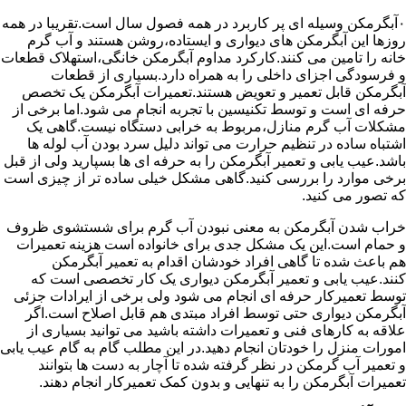
۰آبگرمکن وسیله ای پر کاربرد در همه فصول سال است.تقریبا در همه
روزها این آبگرمکن های دیواری و ایستاده،روشن هستند و آب گرم
خانه را تامین می کنند.کارکرد مداوم آبگرمکن خانگی،استهلاک قطعات
و فرسودگی اجزای داخلی را به همراه دارد.بسیاری از قطعات
آبگرمکن قابل تعمیر و تعویض هستند.تعمیرات آبگرمکن یک تخصص
حرفه ای است و توسط تکنیسین با تجربه انجام می شود.اما برخی از
مشکلات آب گرم منازل،مربوط به خرابی دستگاه نیست.گاهی یک
اشتباه ساده در تنظیم حرارت می تواند دلیل سرد بودن آب لوله ها
باشد.عیب یابی و تعمیر آبگرمکن را به حرفه ای ها بسپارید ولی از قبل
برخی موارد را بررسی کنید.گاهی مشکل خیلی ساده تر از چیزی است
که تصور می کنید.
خراب شدن آبگرمکن به معنی نبودن آب گرم برای شستشوی ظروف
و حمام است.این یک مشکل جدی برای خانواده است هزینه تعمیرات
هم باعث شده تا گاهی افراد خودشان اقدام به تعمیر آبگرمکن
کنند.عیب یابی و تعمیر آبگرمکن دیواری یک کار تخصصی است که
توسط تعمیرکار حرفه ای انجام می شود ولی برخی از ایرادات جزئی
آبگرمکن دیواری حتی توسط افراد مبتدی هم قابل اصلاح است.اگر
علاقه به کارهای فنی و تعمیرات داشته باشید می توانید بسیاری از
امورات منزل را خودتان انجام دهید.در این مطلب گام به گام عیب یابی
و تعمیر آب گرمکن در نظر گرفته شده تا آچار به دست ها بتوانند
تعمیرات آبگرمکن را به تنهایی و بدون کمک تعمیرکار انجام دهند.