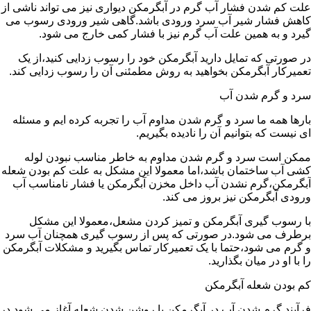
علت کم شدن فشار آب گرم در آبگرمکن دیواری نیز می تواند ناشی از
کاهش فشار شیر آب سرد ورودی باشد.گاهی شیر ورودی رسوب می
گیرد و به همین علت آب گرم نیز با فشار کمی خارج می شود.
در صورتی که تمایل دارید آبگرمکن خود را رسوب زدایی کنید،از یک
تعمیرکار آبگرمکن بخواهید به روش مطمئنی آن را رسوب زدایی کند.
سرد و گرم شدن آب
بارها همه ما سرد و گرم شدن مداوم آب را تجربه کرده ایم و مسئله
ای نیست که بتوانیم آن را نادیده بگیریم.
ممکن است سرد و گرم شدن مداوم به خاطر مناسب نبودن لوله
کشی آب ساختمان باشد،اما معمولا این مشکل به علت کم بودن شعله
آبگرمکن،گرم نشدن آب داخل مخزن آبگرمکن یا فشار نامناسب آب
ورودی آبگرمکن نیز بروز می کند.
با رسوب گیری آبگرمکن و تمیز کردن مشعل،معمولا این مشکل
برطرف می شود.در صورتی که پس از رسوب گیری همچنان آب سرد
و گرم می شود،حتما با یک تعمیرکار تماس بگیرید و مشکلات آبگرمکن
را با او در میان بگذارید.
کم بودن شعله آبگرمکن
فرآیند گرم شدن آب در آبگرمکن با روشن شدن شعله آغاز می شود.در