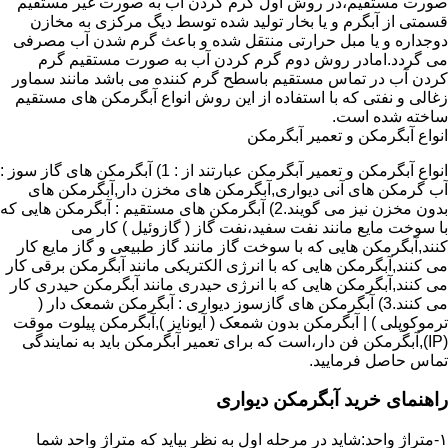
صورت مستقیم،در روش اول گرم کردن آب به صورت غیر مستقیم
قسمتی از آبگرم و یا بخار تولید شده توسط دیگ مرکزی به مخازن
دوجداره و یا مبل حرارتی منتقل شده و باعث گرم شدن آب مصرفی
می گردد.امادر روش دوم گرم کردن آب به صورت مستقیم گرم
کردن آب در تماس مستقیم باسطح گرم کننده می باشد مانند سماور
زغالی و نفتی که با استفاده از این روش انواع آبگرمکن های مستقیم
ساخته شده است.
انواع آبگرمکن و تعمیر آبگرمکن
انواع آبگرمکن و تعمیر آبگرمکن عبارتند از : 1) آبگرمکن های گاز سوز :
آب گرمکن های آنی دیواری,آبگرمکن های مخزن دار,آبگرمکن های
بدون مخزن نیز می گویند.2) آبگرمکن های مستقیم : آبگرمکن هایی که
با سوخت مایع مانند نفت سفید،نفت گاز ( گازوئیل ) کار می
کنند,آبگرمکن هایی که با سوخت گاز مانند گاز طبیعی و گاز مایع کار
می کنند,آبگرمکن هایی که با انرژی الکتریکی مانند آبگرمکن برقی کار
می کنند,آبگرمکن هایی که با انرژی حیدری مانند آبگرمکن حیدری کار
می کنند.3) آبگرمکن های گازسوز دیواری : آبگرمکن شمعک دار (
ترموکوپلی ) | آبگرمکن بدون شمعک ( آیونایز ),آبگرمکن پیلوت موقت
(IP),آبگرمکن فن دار،است که برای تعمیر آبگرمکن باید به نمایندگی
تماس حاصل فرمایید.
راهنمای خرید آبگرمکن دیواری
۱-متراژ واحد:شاید در مرحله اول به نظر بیاید که متراژ واحد شما