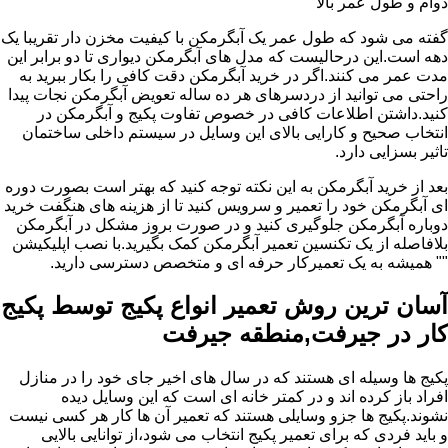
دوام و طول عمر بالا
گفته می شود که طول عمر یک آبگرمکن با کیفیت مخزن دار تقریبا یک
دهه است.این درحالیست که مدل های آبگرمکن دیواری تا دو برابر این
مدت عمر می کنند.اگر در خرید آبگرمکن دقت کافی را بکار ببرید به
راحتی می توانید از دردسرهای هر ده ساله تعویض آبگرمکن نجات پیدا
کنید.داشتن اطلاعات کافی در خصوص تفاوت پکیج و آبگرمکن در
انتخاب صحیح و کارایی بالای این وسایل در سیستم داخلی ساختمان
تاثیر بسزایی دارد.
بعد از خرید آبگرمکن به این نکته توجه کنید که بهتر است بصورت دوره
ای آبگرمکن خود را تعمیر و سرویس کنید تا از هزینه های هنگفت خرید
دوباره آبگرمکن جلوگیری کنید و در صورت بروز مشکل در آبگرمکن
بلافاصله از یک تکنسین تعمیر آبگرمکن کمک بگیرید.با نصب اپلیکیشن
"" همیشه به یک تعمیرکار حرفه ای و متخصص دسترسی دارید.
آسان ترین روش تعمیر انواع پکیج توسط پکیج
کار در جیرفت,منطقه جیرفت
پکیج ها وسیله ای هستند که در سال های اخیر جای خود را در منازل
افراد باز کرده اند و در کمتر خانه ای است که این وسایل دیده
نشوند.پکیج ها جزو وسایلی هستند که تعمیر آن ها کار هر کسی نیست
و باید فردی که برای تعمیر پکیج انتخاب می شود،از توانایی بالایی