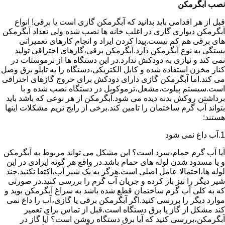
نصب آبگرمکن
قبل از هر اقدامی باید بدانید که آبگرمکن گازی است یا برقی! انواع
آبگرمکن دیواری گازی در اغلب خانه ها نصب شده ولی تعداد آبگرمکن
های برقی هم کم نیست.پیدا کردن ایراد و انجام کارهای تعمیراتی
بستگی به نوع آبگرمکن دارد.آبگرمکن برقی،گازهای احتراقی تولید
نمی کند و نیازی به دودکش ندارد.در این دستگاه ها از ترموستات در
کنار مخزن استفاده شده و کابل الکتریکی،دستگاه را به تابلو برق وصل
می کند.اما آبگرمکن گازی دارای دودکش برای خروج گازهای احتراقی
است.سیستم پیلوت،مشعل،ترموکوبل در دستگاه نصب شده و با
برداشتن روکش بدنه دیده می شود.آبگرمکن از هر نوعی که باشد باید
بتواند آب گرم ساختمان را تامین کند.برخی از رایج تریم مشکلات اینها
هستند:
1.آب داغ نمی شود
آیا آب گرم حمام،سرد است؟ این مشکل می تواند مربوط به آبگرمکن
و یا مسدود شدن لوله های حمام باشد.در واقع هر گونه ایرادی در این
لوله ها،احتمالا عامل اصلی است.هرگز به یک شیر آب،اکتفا نکنید.چند
شیر دیگر را نیز باز کرده و جریان آب گرم را بررسی کنید.در صورتی
که به کلی آب گرم ساختمان قطع شده باشد به سراغ آبگرمکن بوید و
موارد دیگر را بررسی کنید.اگر آبگرمکن برقی یا گازی،آب را داغ نمی
کند مشکل از گاز یا برق دستگاه است.قبل از تماس برای تعمیر
آبگرمکن،بررسی کنید که آیا برق دستگاه روشن است؟ آیا گاز در