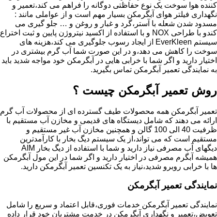
کننده هوا سوخت یک نوع حفاظتی دوگانه را فراهم می کند،تعمیر و
نگهداری فیلتر هوای آبگرمکن بسیار مهم است و از عواملی مانند :
مسدود شدن شعله با آستر،گرد و غبار و روغن و … جلو گیری می
کندو با طراحی NOX و با استفاده از اکسید نیتروژن پایین و ثبت اختراع
سیستم EverKleen از ایجاد رسوب جلوگیری می کند،هزینه های
سوخت را کاهش می دهد،و در این صورت شما آب گرم بیشتری در
اختیار دارید و اگر شما با خرابی هایی در آبگرمکن خود مواجه شدید باید
به نمایندگی تعمیر آبگرمکن تماس بگیرید.
روش تعمیر آبگرمکن چیست ؟
تعمیر آبگرمکن همه محصولات طیف گسترده ای از محصولات آب گرم
ارائه می دهند که شامل دیستگاه های قدیمی و مخازن آب مستقیم با
ظرفیت 40 الی 100 گالن و همچنین مخازن آب غیر مستقیم و
مستقیم است که می تواند،از یک سیستم دیگ بخار با کارآمدترین
دیگهای آب مصرفی نیاز دارید و شما با استفاده از دیگ بخار AIM
همیشه آبگرم مصرفی در اختیار دارید و اگر شما در این مول آبگرمکن
ها با خرابی روبرو شدید،نیاز به یک تکنسین تعمیر آبگرمکن دارید.
نمایندگی تعمیر آبگرمکن
نمایندگی تعمیر آبگرمکن خدمات فوری،قابل اعتماد و سریع را شامل
تعویض،تعمیر و نگهداری آبگرمکن در خدمت مشتریان خود قرار داده