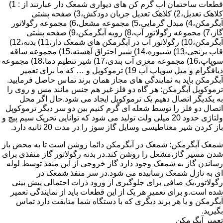
قطعات ساختمان آب گرم کن های دیواری شمعک دار عبارتند از : 1)
کلاهک تعدیل،2) کلاهک تعدیل جریان دودکش،3) صفحه پشتی
آبگرمکن،4) مبدل گرمایی،5) مجموعه مشعل،6) مجموعه رگولاتور
گاز،7) مجموعه رگولاتور آب،8) رویه آبگرمکن،9) صفحه پشتی
آبگرمکن،10) رگولاتور آب در آبگرمکن های شمعک دار،11) بدنه،12)
قاب برنجی،13) شیپوره،14) شیر احتراق آهسته،15) مجموعه ساقه
سوپاپ،16) مجموعه مغزی آب بندی،17) شیر تنظیم دما،18) مجموعه
دیافگرام و میل سوپاپ آب 19) ترموکوپل و … که ما برای تعمیر
آبگرمکن باید به نمایندگی های مجاز همان برند تماس حاصل فرمایید.
ترموکوپل آبگرمکن: هر گاه دو فلز غیر هم جنس مانند مس و روی را
به یکدیگر اتصال دهیم یک ترموکوپل ایجاد می شود.حال اگر محل
اتصال دو فلز را توسط شعله ای گرم کنیم بین دو سر دیگر ترموکوپل
ولتاژی حدود 20 میلی ولت تولید می شود که توانایی تحریک سیم پیچ و
باز کردن شیر مغناطیسی وسایل گاز سوز را در مدت 20 ثانیه دارد.
شمعک آبگرمکن: شمعک در آبگرمکن دائما روشن است تا به محض باز
شدن مسیر گاز،مشعل را روشن کند.در بدنه رگولاتور گاز منفذی برای
رساندن گاز به شمعک وجود دارد گاز خروجی از این منفذ توسط لوله
ای به نازل شمعک رسانیده می شود.در سر منفذ شمعک در
رگولاتور،یک صافی برای جلوگیری از ورود ذرات احتمالی پیش بینی
شده است.و برای تعمیر هر یک از این قطعات باید از نمایندگی تعمیر
آبگرمکن و یا هر برند دیگری که با دستگاه شما متابقت دارد تماس
بگیرید.
تعمیر آبگرمکن