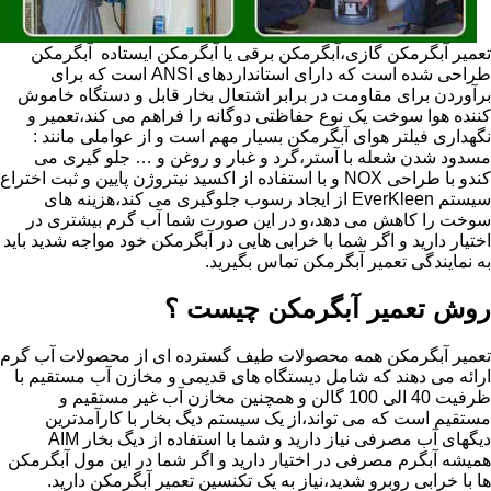
تعمیر آبگرمکن گازی،آبگرمکن برقی یا آبگرمکن ایستاده ​ آبگرمکن
طراحی شده است که دارای استانداردهای ANSI است که برای
برآوردن برای مقاومت در برابر اشتعال بخار قابل و دستگاه خاموش
کننده هوا سوخت یک نوع حفاظتی دوگانه را فراهم می کند،تعمیر و
نگهداری فیلتر هوای آبگرمکن بسیار مهم است و از عواملی مانند :
مسدود شدن شعله با آستر،گرد و غبار و روغن و … جلو گیری می
کندو با طراحی NOX و با استفاده از اکسید نیتروژن پایین و ثبت اختراع
سیستم EverKleen از ایجاد رسوب جلوگیری می کند،هزینه های
سوخت را کاهش می دهد،و در این صورت شما آب گرم بیشتری در
اختیار دارید و اگر شما با خرابی هایی در آبگرمکن خود مواجه شدید باید
به نمایندگی تعمیر آبگرمکن تماس بگیرید.
روش تعمیر آبگرمکن چیست ؟
تعمیر آبگرمکن همه محصولات طیف گسترده ای از محصولات آب گرم
ارائه می دهند که شامل دیستگاه های قدیمی و مخازن آب مستقیم با
ظرفیت 40 الی 100 گالن و همچنین مخازن آب غیر مستقیم و
مستقیم است که می تواند،از یک سیستم دیگ بخار با کارآمدترین
دیگهای آب مصرفی نیاز دارید و شما با استفاده از دیگ بخار AIM
همیشه آبگرم مصرفی در اختیار دارید و اگر شما در این مول آبگرمکن
ها با خرابی روبرو شدید،نیاز به یک تکنسین تعمیر آبگرمکن دارید.