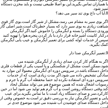
با همیاران تماس بگیرید.این بو اصلا طبیعی نیست و باید مخزن دستگاه
تمیز شود.
8.آیا آب داغ بوی تند سیر می دهد؟
اگر بوی سیر به مشام می رسد،مشکل از شیر گاز است.بوی گاز قوی
شباهت زیادی به بوی سیر دارد که بسیار خطرناک است.شیر اصلی گاز
ورودی دستگاه را بسته و آبگرمکن را خاموش کنید.اگر آبگرمکن
درکنار کابینت آشپزخانه قرار دارد،با باز کردن پنجره،هوا را تهویه کنید
سپس از خدمات لوله کشی برای تعمیر آبگرمکن و عیب یابی آبگرمکن
کمک بگیرید.
9.تعمیر آبگرمکن صدا دار
اگر به هنگام کار کردن صدای زیادی از آبگرمکن شنیده می
شود،ممکن است مشکل از شکستگی و یا آسیب یکی از قطعات فلزی
داخل دستگاه باشد.در سرویس دوره ای آبگرمکن معمولا این موارد به
سادگی تشخیص داده می شود.اگر مدت زیادی است که از خدمات
سرویس دوره ای استفاده نکرده اید حتما محفظه آب گرم با جرم و
رسوبات اشغال شده که همین موضوع هم می تواند مشکل ایجاد
کند.وقتی دستگاه روشن است و آب گرم هم تولید می شود اما در حین
کارکرد،سر و صدای دستگاه زیاد است با ما تماس بگیرید.برای عیب
یابی و تعمیر آبگرمکن نیاز به بررسی دقیق تر است.به خصوص وقتی از
داخل دستگاه صدای جوشیدن آب شنیده می شود موضوع جدی تر
است.