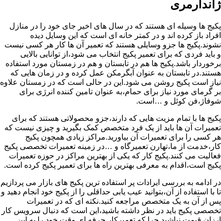
ژاندارمری
پکیج ها وسیله ای هستند که در سال های اخیر جای خود را در منازل
افراد باز کرده اند و در کمتر خانه ای است که این وسایل دیده
نشوند.پکیج ها جزو وسایلی هستند که تعمیر آن ها کار هر کسی نیست
و باید فردی که برای تعمیر پکیج انتخاب می شود،از توانایی بالایی
برخوردار باشد.پکیج ها هم در تابستان و هم در زمستان مورد استفاده
هستند.در تابستان به عنوان آبگرمکن عمل کرده و در زمان هایی که
نیاز است پکیج روشن می شود.این در حالی است که در زمستان علاوه
بر گرمای مورد نیاز برای حمام،به عنوان تامین کننده انرژی برای
شوفاژ،فن کوئل و …است.
پکیج ها با تمام مزیت هایی که دارند،جزو محصولاتی هستند که برای
تعمیرات آن ها باید از یک فرد متخصص کمک بگیرید و چیزی نیست که
هر کسی را برای تعمیرات آن بیاورید.مراکز زیادی همچون پکیج
کار،خدمت از ما،تهارن تعمیرگاه و …در زمینه تعمیرات تخصصی پکیج
فعالیت می کنند.پکیج کار که یکی از بهترین مراکز در حوزه تعمیرات
پکیج است،اقدام به معرفی بهترین راه ها برای تعمیر پکیج کرده است.
در ادامه به بررسی ایرادات پر استفاده ترین پکیج های بازار می پردازیم
تا با استفاده از آن،بتوانید عیب یابی حداقلی را از پکیج خود انجام دهید و
پس از آن به یک متخصص مراجعه کنید.نکته ای که در تعمیرات
تخصصی پکیج باید در نظر داشته باشید،این است که دنبال سرویس کار
ارزان قیمت نباشید چرا که تعمیرکار حرفه ای وقت خود را به این