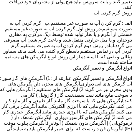
تعمیر کنند و بابت سرویس نباید هیچ پولی از مشتریان خود دریافت
کنند.
روش گرم کردن آب
الف : گرم کردن آب به صورت غیر مستقیم،ب : گرم کردن آب به
صورت مستقیم،در روش اول گرم کردن آب به صورت غیر مستقیم
قسمتی از آبگرم و یا بخار تولید شده توسط دیگ مرکزی به مخازن
دوجداره و یا مبل حرارتی منتقل شده و باعث گرم شدن آب مصرفی
می گردد.امادر روش دوم گرم کردن آب به صورت مستقیم گرم
کردن آب در تماس مستقیم باسطح گرم کننده می باشد مانند سماور
زغالی و نفتی که با استفاده از این روش انواع آبگرمکن های مستقیم
ساخته شده است.
انواع آبگرمکن و تعمیر آبگرمکن
انواع آبگرمکن و تعمیر آبگرمکن عبارتند از : 1) آبگرمکن های گاز سوز :
آب گرمکن های آنی دیواری,آبگرمکن های مخزن دار,آبگرمکن های
بدون مخزن نیز می گویند.2) آبگرمکن های مستقیم : آبگرمکن هایی که
با سوخت مایع مانند نفت سفید،نفت گاز ( گازوئیل ) کار می
کنند,آبگرمکن هایی که با سوخت گاز مانند گاز طبیعی و گاز مایع کار
می کنند,آبگرمکن هایی که با انرژی الکتریکی مانند آبگرمکن برقی کار
می کنند,آبگرمکن هایی که با انرژی حیدری مانند آبگرمکن حیدری کار
می کنند.3) آبگرمکن های گازسوز دیواری : آبگرمکن شمعک دار (
ترموکوپلی ) | آبگرمکن بدون شمعک ( آیونایز ),آبگرمکن پیلوت موقت
(IP),آبگرمکن فن دار،است که برای تعمیر آبگرمکن باید به نمایندگی