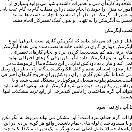
علاقه به کارهای فنی و تعمیرات داشته باشید می توانید بسیاری از
امورات منزل را خودتان انجام دهید.در این مطلب گام به گام عیب یابی
و تعمیر آب گرمکن در نظر گرفته شده تا آچار به دست ها بتوانند
تعمیرات آبگرمکن را به تنهایی و بدون کمک تعمیرکار انجام دهند.
نصب آبگرمکن
قبل از هر اقدامی باید بدانید که آبگرمکن گازی است یا برقی! انواع
آبگرمکن دیواری گازی در اغلب خانه ها نصب شده ولی تعداد آبگرمکن
های برقی هم کم نیست.پیدا کردن ایراد و انجام کارهای تعمیراتی
بستگی به نوع آبگرمکن دارد.آبگرمکن برقی،گازهای احتراقی تولید
نمی کند و نیازی به دودکش ندارد.در این دستگاه ها از ترموستات در
کنار مخزن استفاده شده و کابل الکتریکی،دستگاه را به تابلو برق وصل
می کند.اما آبگرمکن گازی دارای دودکش برای خروج گازهای احتراقی
است.سیستم پیلوت،مشعل،ترموکوبل در دستگاه نصب شده و با
برداشتن روکش بدنه دیده می شود.آبگرمکن از هر نوعی که باشد باید
بتواند آب گرم ساختمان را تامین کند.برخی از رایج تریم مشکلات اینها
هستند:
1.آب داغ نمی شود
آیا آب گرم حمام،سرد است؟ این مشکل می تواند مربوط به آبگرمکن
و یا مسدود شدن لوله های حمام باشد.در واقع هر گونه ایرادی در این
لوله ها،احتمالا عامل اصلی است.هرگز به یک شیر آب،اکتفا نکنید.چند