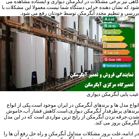
گاهی نیز برخی مشکلات در آبگرمکن دیواری و ایستاده مشاهده می
شود که نشان دهنده خرابی دستگاه شما نیست.معمولا این مشکلات با
بررسی و تنظیم مجدد آبگرمکن توسط خودتان رفع می شود.
عیب یابی آبگرمکن دیواری
انواع مدل ها و برندهای آبگرمکن در ایران موجود است.یکی از انواع
برندهای پرطرفدار آبگرمکن دیواری،است.کاهش فشار آب،خاموش
شدن،جرقه نزدن آبگرمکن از رایج ترین مواردی است که در این مدل
آبگرمکن بروز می کند.
در ادامه،علت بروز مشکلات متداول آبگرمکن و راه حل رفع آن ها را