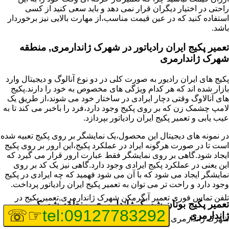
راحتی در اختیار دیگران قرار نمی دهد و باید سعی کنید از کسی
استفاده کنید که در عین قیمت مناسب،از مهارت بالایی نیز برخوردار
باشد.
تعمیر پکیج ایران رادیاتور در شهرک ژاندارمری, منطقه
شهرک ژاندارمری
پکیج های ایران رادیور به صورت کلی در دو نوع آنالوگ و دیجیتال وارد
بازار شده اند که هر کدام ویژگی های مخصوص به خود را دارند.پکیج
های آنالاوگ وقتی دچار ایرادی در ساختار خود می شوند،از طریق یک
لامپ چشمک زن که بر روی پکیج وجود دارد،فرد را باخبر می کند تا به
عیب یابی و تعمیر پکیج ایران رادیاتور بپردازد.
در نمونه های دیجیتال این محصول،یک نمایشگر بر روی پکیج تعبیه شده
است تا در صورت هرگونه ایراد در عملکرد پکیج،این ارور بر روی پکیج
ایجاد شود.گاهی بر روی نمایشگر فقط عبارت ارور قرار می گیرد که
این یعنی در عملکرد پکیج ایرادی وجود دارد.گاهی نیز یک کد بر روی
نمایشگر ایجاد می شود که با آن می شود فهمید که چه ایرادی در پکیج
وجود دارد و راحت تر می توان به تعمیر پکیج ایران رادیاتور پرداخت.
تلفن تماس فوری
تعمیر آبگرمکن شهرک ژاندارمری,تعمیر پکیج در
تعمیر پکیج بوتان شهرک ژاندارمری, منطقه شهرک
☞☏
tel:09127783292
ژاندارمری
شهرک ژاندارمری