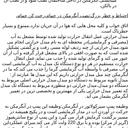
میبایستی آبگرمکن در داخل ساختمان نصب شود و از نصب آن
در بالکن،
احتیاط و خطر بزرگ:نصب آبگرمکن در حمام،رخت کن حمام،
اتاق خواب و کلیه محل هایی که هوا در آن جریان ندارد،ممنوع و بسیار
خطرناک است.
مبدل حرارتی عمل انتقال حرارت تولید شده توسط مشعل به آب
(مصرفی و گرمایشی)در محفظه ای به نام مبدل حرارتی انجام می
شود.مبدل حرارتی از چند ردیف لوله مسی رفت و برگشتی تشکیل
شده است که به صورت افقی در بالای مشعل قرار گرفته و آب از آن
عبور می کند و گرمای تولید شده را جذب می نماید.عمل انتقال
حرارت مستقیم در هر دو نوع دستگاه تک مبدل به آب گرمایشی است
و آب مصرفی با واسطه آب گرمایشی گرما را جذب می کند.که ما در
آبگرمکن چند مبل مبدل حرارتی داریم که این مبدل ها عبارتند از :
مبدل ثانویه مربوط به دستگاه دو مبدل،مبدل حرارتی اصلی مربوط به
دستگاه دو مبدل،مبدل حرارتی دو منظوره مربوط به دستگاه تک مبدل
که تعمیر مبدل حرارتی یکی از مهمترین و تخصصی ترین در تعمیر
آبگرمکن بشمار می آید.
وظیفه پمپ سیرکولاتور در آبگرمکن:وظیفه این پمپ در آبگرمکن به
حرکت در آوردن آب در مدار گرمایشی است و در پکیج همیشه در
مسیر برگشت گرمایش قرار می گیرد و این پمپ از نوع سانتریفیوژ
(گریز از مرکز) بوده و با برق 220 ولت کار می کند.مبرای عملکرداین
نوع پمپ لازم است آب در قسمت میانی پروانه آب پخش کن وجود