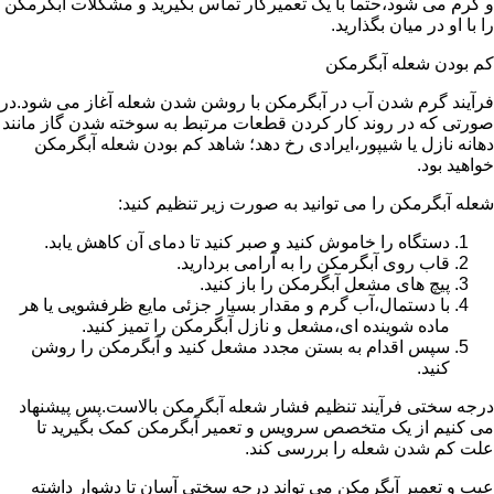
و گرم می شود،حتما با یک تعمیرکار تماس بگیرید و مشکلات آبگرمکن
را با او در میان بگذارید.
کم بودن شعله آبگرمکن
فرآیند گرم شدن آب در آبگرمکن با روشن شدن شعله آغاز می شود.در
صورتی که در روند کار کردن قطعات مرتبط به سوخته شدن گاز مانند
دهانه نازل یا شیپور،ایرادی رخ دهد؛ شاهد کم بودن شعله آبگرمکن
خواهید بود.
شعله آبگرمکن را می توانید به صورت زیر تنظیم کنید:
دستگاه را خاموش کنید و صبر کنید تا دمای آن کاهش یابد.
قاب روی آبگرمکن را به آرامی بردارید.
پیچ های مشعل آبگرمکن را باز کنید.
با دستمال،آب گرم و مقدار بسیار جزئی مایع ظرفشویی یا هر
ماده شوینده ای،مشعل و نازل آبگرمکن را تمیز کنید.
سپس اقدام به بستن مجدد مشعل کنید و آبگرمکن را روشن
کنید.
درجه سختی فرآیند تنظیم فشار شعله آبگرمکن بالاست.پس پیشنهاد
می کنیم از یک متخصص سرویس و تعمیر آبگرمکن کمک بگیرید تا
علت کم شدن شعله را بررسی کند.
عیب و تعمیر آبگرمکن می تواند درجه سختی آسان تا دشوار داشته