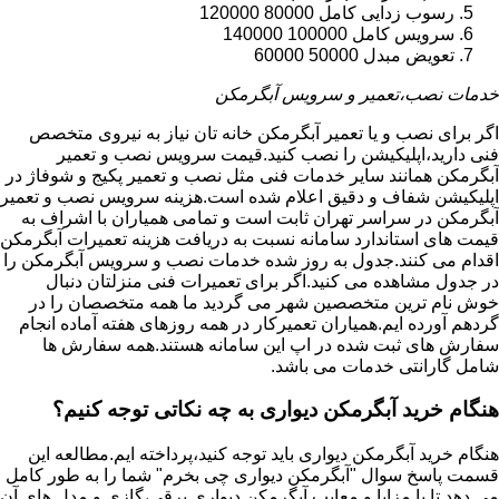
رسوب زدایی کامل 80000 120000
سرویس کامل 100000 140000
تعویض مبدل 50000 60000
خدمات نصب،تعمیر و سرویس آبگرمکن
اگر برای نصب و یا تعمیر آبگرمکن خانه تان نیاز به نیروی متخصص
فنی دارید،اپلیکیشن را نصب کنید.قیمت سرویس نصب و تعمیر
آبگرمکن همانند سایر خدمات فنی مثل نصب و تعمیر پکیج و شوفاژ در
اپلیکیشن شفاف و دقیق اعلام شده است.هزینه سرویس نصب و تعمیر
آبگرمکن در سراسر تهران ثابت است و تمامی همیاران با اشراف به
قیمت های استاندارد سامانه نسبت به دریافت هزینه تعمیرات آبگرمکن
اقدام می کنند.جدول به روز شده خدمات نصب و سرویس آبگرمکن را
در جدول مشاهده می کنید.اگر برای تعمیرات فنی منزلتان دنبال
خوش نام ترین متخصصین شهر می گردید ما همه متخصصان را در
گردهم آورده ایم.همیاران تعمیرکار در همه روزهای هفته آماده انجام
سفارش های ثبت شده در اپ این سامانه هستند.همه سفارش ها
شامل گارانتی خدمات می باشد.
هنگام خرید آبگرمکن دیواری به چه نکاتی توجه کنیم؟
هنگام خرید آبگرمکن دیواری باید توجه کنید،پرداخته ایم.مطالعه این
قسمت پاسخ سوال "آبگرمکن دیواری چی بخرم" شما را به طور کامل
می دهد تا با مزایا و معایب آبگرمکن دیواری برقی،گازی و مدل های آن