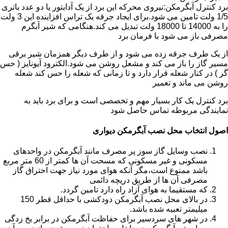
برد کنترل آبگرمکن:نیروی محرکه این برد از یک آدابتور یا دو عدد باتری
1/5 ولت تامین می شود.برای ایجاد جرقه یک تراس افزاینده این 3 ولت
را به 14000 تا 18000 ولت تبدیل می کند.هنگامی که شیر آبگرم
مصرفی باز می شود با فرمان برد
از یک طرف جرقه زده می شود و از طرف دیگر همزمان شیر برقی
مسیر گاز را باز می کند و مشعل روشن می شود.الکترود آیونایز ( حس
گر ) در کنار شعله قرار دارد و تا زمانی که شعله را حس کند شعله
روشن می ماند و تعمیر
برد کنترل یک کار بسیار مهم و تخصصی است و برای برد باید به
نمایندگی مربوطه تماس حاصل شود
اصول انتخاب محل نصب آبگرمکن دیواری
نصب وسایل گاز سوز پر مصرف مانند آبگرمکن در واحدهای
مسکونی و غیر مسکونی که مسحت آن ها کمتر از 60 متر مربع
باشد ممنوع است،مگر آنکه هوای مورد نیاز جهت احتراق گاز
مصرفی آن ها از طریق دریچه دائمی
که مستقیما به هوای آزاد راه دارد تامین گردد.
در بالای محل نصب آبگرمکن دودکشی با حداقل قطر 150
میلیمتر تعبیه شده باشد.
در شهر های سردسیر برای حفاظت آبگرمکن در برابر یخ زدگی