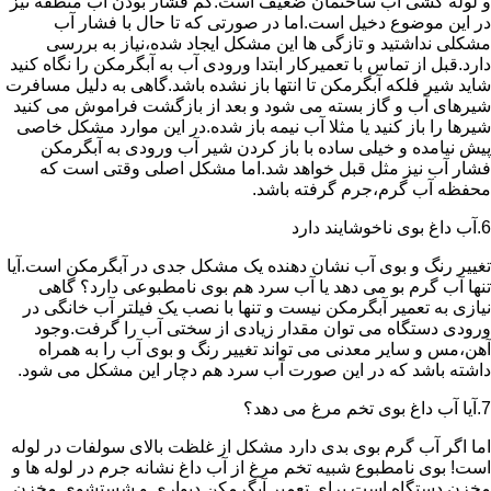
و لوله کشی آب ساختمان ضعیف است.کم فشار بودن آب منطقه نیز
در این موضوع دخیل است.اما در صورتی که تا حال با فشار آب
مشکلی نداشتید و تازگی ها این مشکل ایجاد شده،نیاز به بررسی
دارد.قبل از تماس با تعمیرکار ابتدا ورودی آب به آبگرمکن را نگاه کنید
شاید شیر فلکه آبگرمکن تا انتها باز نشده باشد.گاهی به دلیل مسافرت
شیرهای آب و گاز بسته می شود و بعد از بازگشت فراموش می کنید
شیرها را باز کنید یا مثلا آب نیمه باز شده.در این موارد مشکل خاصی
پیش نیامده و خیلی ساده با باز کردن شیر آب ورودی به آبگرمکن
فشار آب نیز مثل قبل خواهد شد.اما مشکل اصلی وقتی است که
محفظه آب گرم،جرم گرفته باشد.
6.آب داغ بوی ناخوشایند دارد
تغییر رنگ و بوی آب نشان دهنده یک مشکل جدی در آبگرمکن است.آیا
تنها آب گرم بو می دهد یا آب سرد هم بوی نامطبوعی دارد؟ گاهی
نیازی به تعمیر آبگرمکن نیست و تنها با نصب یک فیلتر آب خانگی در
ورودی دستگاه می توان مقدار زیادی از سختی آب را گرفت.وجود
آهن،مس و سایر معدنی می تواند تغییر رنگ و بوی آب را به همراه
داشته باشد که در این صورت آب سرد هم دچار این مشکل می شود.
7.آیا آب داغ بوی تخم مرغ می دهد؟
اما اگر آب گرم بوی بدی دارد مشکل از غلظت بالای سولفات در لوله
است! بوی نامطبوع شبیه تخم مرغ از آب داغ نشانه جرم در لوله ها و
مخزن دستگاه است.برای تعمیر آبگرمکن دیواری و شستشوی مخزن