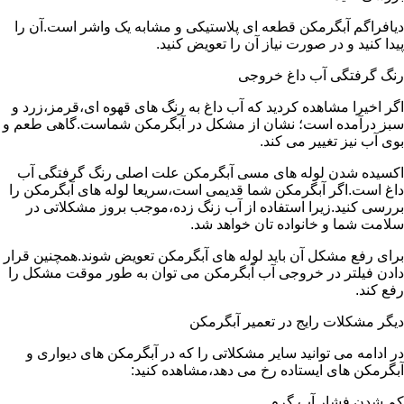
دیافراگم آبگرمکن قطعه ای پلاستیکی و مشابه یک واشر است.آن را
پیدا کنید و در صورت نیاز آن را تعویض کنید.
رنگ گرفتگی آب داغ خروجی
اگر اخیرا مشاهده کردید که آب داغ به رنگ های قهوه ای،قرمز،زرد و
سبز درآمده است؛ نشان از مشکل در آبگرمکن شماست.گاهی طعم و
بوی آب نیز تغییر می کند.
اکسیده شدن لوله های مسی آبگرمکن علت اصلی رنگ گرفتگی آب
داغ است.اگر آبگرمکن شما قدیمی است،سریعا لوله های آبگرمکن را
بررسی کنید.زیرا استفاده از آب زنگ زده،موجب بروز مشکلاتی در
سلامت شما و خانواده تان خواهد شد.
برای رفع مشکل آن باید لوله های آبگرمکن تعویض شوند.همچنین قرار
دادن فیلتر در خروجی آب آبگرمکن می توان به طور موقت مشکل را
رفع کند.
دیگر مشکلات رایج در تعمیر آبگرمکن
در ادامه می توانید سایر مشکلاتی را که در آبگرمکن های دیواری و
آبگرمکن های ایستاده رخ می دهد،مشاهده کنید:
کم شدن فشار آب گرم