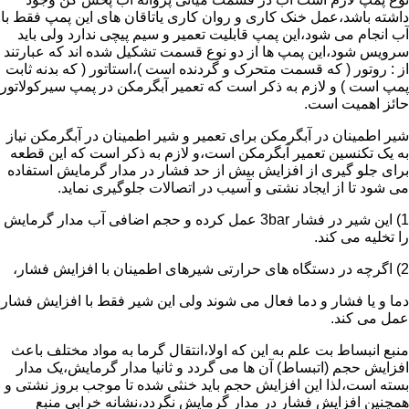
داشته باشد،عمل خنک کاری و روان کاری یاتاقان های این پمپ فقط با
آب انجام می شود،این پمپ قابلیت تعمیر و سیم پیچی ندارد ولی باید
سرویس شود،این پمپ ها از دو نوع قسمت تشکیل شده اند که عبارتند
از : روتور ( که قسمت متحرک و گردنده است )،استاتور ( که بدنه ثابت
پمپ است ) و لازم به ذکر است که تعمیر آبگرمکن در پمپ سیرکولاتور
حائز اهمیت است.
شیر اطمینان در آبگرمکن برای تعمیر و شیر اطمینان در آبگرمکن نیاز
به یک تکنسین تعمیر آبگرمکن است،و لازم به ذکر است که این قطعه
برای جلو گیری از افزایش بیش از حد فشار در مدار گرمایش استفاده
می شود تا از ایجاد نشتی و آسیب در اتصالات جلوگیری نماید.
1) این شیر در فشار 3bar عمل کرده و حجم اضافی آب مدار گرمایش
را تخلیه می کند.
2) اگرچه در دستگاه های حرارتی شیرهای اطمینان با افزایش فشار،
دما و یا فشار و دما فعال می شوند ولی این شیر فقط با افزایش فشار
عمل می کند.
منبع انبساط بت علم به این که اولا،انتقال گرما به مواد مختلف باعث
افزایش حجم (اتبساط) آن ها می گردد و ثانیا مدار گرمایش،یک مدار
بسته است،لذا این افزایش حجم باید خنثی شده تا موجب بروز نشتی و
همچنین افزایش فشار در مدار گرمایش نگردد،نشانه خرابی منبع