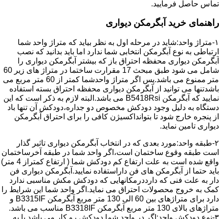
تماس حاصل فرمایید.
راهنمای خرید آبگرمکن دیواری
۱-متراژ واحد:شاید در مرحله اول به نظر بیاید که متراژ واحد شما
ارتباطی به نوع آبگرمکن انتخابی شما ندارد اما باید بدانید که نصب
آبگرمکن دیواری محفظه احتراق باز که بیشتر آبگرمکن دیواری را
شامل می شود طبق مبحث 17 مقرارت ساختما در متراژ های زیر 60
متر ممنوع می باشد.پس اگر متراژ واحدشما کمتر از 60 متر مربع می
باشدتنها می توانید از آبگرمکن دیواری محفظه احتراق بسته استفاده
نمایید که آبگرمکن B5418Rsi می باشد.البته لازم به ذکر است که این
دستگاه به دلیل وجود دودکش مخصوص دو جداره،دودکش آن تنها باد
از پنجره خارج شود تا بتوانداکسیژن کافی را برای احتراق آبگرمکن
دیواری تامین نماید.
۲-طبقه واحد:مورد بعدی که در انتخاب آبگرمکن دیواری تاثیر گذار
است طبقه وقوع ساختمان است،اگر واحد شما در طبقه آخرساختمان
واقع شده است به علت ارتفاع کم دودکش شما ( ارتفاع کمتراز 4 متر)
باید حتما از آبگرمکن های فن داراستفاده نمایید.آبگرمکن دیواری فن
دار به علت فنی که دارددرمکانهایی که دودکش مکش مناسبی ندارد
کمک به خروج محصولات احتراق می نماید.اگر واحد شما این شرایط را
دارد برای متراژهای بین 60 الی 130 متر مربع آبگرمکن B3315IF و
متراژهای بالای 130 متر مربع آبگرمکن B3318IF مناسب می باشد.
۳-نوع دودکش واحد:اگر در واحد شما دودکش رو کار می باشد یا به