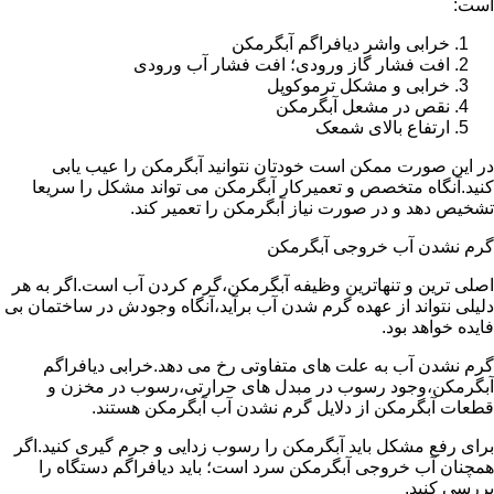
است:
خرابی واشر دیافراگم آبگرمکن
افت فشار گاز ورودی؛ افت فشار آب ورودی
خرابی و مشکل ترموکوپل
نقص در مشعل آبگرمکن
ارتفاع بالای شمعک
در این صورت ممکن است خودتان نتوانید آبگرمکن را عیب یابی
کنید.آنگاه متخصص و تعمیرکار آبگرمکن می تواند مشکل را سریعا
تشخیص دهد و در صورت نیاز آبگرمکن را تعمیر کند.
گرم نشدن آب خروجی آبگرمکن
اصلی ترین و تنهاترین وظیفه آبگرمکن،گرم کردن آب است.اگر به هر
دلیلی نتواند از عهده گرم شدن آب برآید،آنگاه وجودش در ساختمان بی
فایده خواهد بود.
گرم نشدن آب به علت های متفاوتی رخ می دهد.خرابی دیافراگم
آبگرمکن،وجود رسوب در مبدل های حرارتی،رسوب در مخزن و
قطعات آبگرمکن از دلایل گرم نشدن آب آبگرمکن هستند.
برای رفع مشکل باید آبگرمکن را رسوب زدایی و جرم گیری کنید.اگر
همچنان آب خروجی آبگرمکن سرد است؛ باید دیافراگم دستگاه را
بررسی کنید.