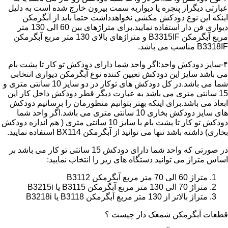
عبارتی دیگراز پنجره یا دیواربه سمت بیرون خارج شده است به دلیل
اینکه این نوع دودکش مکشی نخواهدداشت حتما باید از آبگرمکن
دیواری فن دار استفاده نمایید.برای متراژهای بین 60 الی 130 متر
مربع آبگرمکن B3315IF و متراژهای بالای 130 متر مربع آبگرمکن
B3318IF مناسب می باشد.
۴-سایز دودکش واحد:اگر واحد شما دارای دودکش تو کار تا پشت بام
می باشد سایز این دودکش تعیین کننده نوع آبگرمکن دیواری انتخابی
شما می باشد.در کل دودکش های توکار در دو سایز 10 سانتی متری و
15 سانتی متری می باشد به عبارت دیگر قطر دودکش داخل کار این
ابعاد می باشد.برای اینکه بهتر بتوانیم منظورمان را برسانیم دودکش
های سایز دودکش بخاری 10 سانتی متری می باشد.اگر واحد شما
دودکش تو کار تا پشت بام با سایز 10 سانتی متری ( هم اندازه دودکش
بخاری) داشته باشد تنها می توانید از آبگرمکن BX114 استفاده نمایید.
در صورتی که واحد شما دارای دودکش 15 سانتی تو کار می باشد بر
اساس متراژ می توانید دستگاه های زیر را انتخاب نمایید:
متراژ 60 الی 70 متر مربع آبگرمکن B3112
متراژ 70 الی 130 متر مربع آبگرمکن B3115 یا B3215i
متراژ بالاتر از 130 متر مربع آبگرمکن B3118 یا B3218i
قطعات آبگرمکن شمعک دار چیست ؟