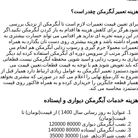
هزینه تعمیر آبگرمکن چقدر است؟
برای تعیین قیمت تعمیرات لازم است تا آبگرمکن از نزدیک بررسی
شود.هرگز برای کاهش هزینه ها اقدام به باز کردن آبگرمکن نکنید.اگر
در این زمینه تجربه ای ندارید هر اقدامی می تواند خسارت بیشتری به
همراه داشته باشد و هزینه بیشتری روی دست تان بگذارد.به همراه
تعمیرات معمولا جرم گیری و رسوب زدایی آبگرمکن هم انجام می
شود.اگر مرتب از سرویس دوره ای آبگرمکن استفاده کرده اید دیگر
نیازی به رسوب زدایی و اسید شویی محفظه آبگرمکن نیست.قطعاتی
که باید تعویض شوند هم با توجه به قیمت قطعات،تعیین قیمت می
شود.دستمزد تعمیر آبگرمکن به عوامل زیادی ارتباط دارد همیار قبل از
شروع به کار،مبلغ نهایی را اعلام می کند در صورتی که مشتری بخواهد
همیار قطعه جایگزین را خریداری کرده و به همراه فاکتور روی قیمت
دستمزد محاسبه می کند.
هزینه خدمات آبگرمکن دیواری و ایستاده
عنوان( به روز رسانی سال 1400 ) از قیمت(تومان) تا
قیمت(تومان)
نصب آبگرمکن دیواری 80000 120000
نصب آبگرمکن ایستاده 80000 140000
نصب شیرآلات(هر عدد) 30000 35000