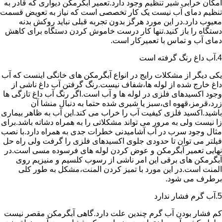
امکان خرابی شیر تنظیم وجود دارد.تعمیر آبگرمکن دیواری که قادر به
تنظیم دمای آب نیست یک کار تخصصی است که نیاز به تعویض قسمت
معیوب دارد.در این مورد هرگز بدون تجربه قبلی نباید روکش بدنه
دستگاه را باز کنید.تنها کار درست خاموش کردن دستگاه برای کاهش
دمای آب و تماس با تعمیرکار است.
4.آب داغ رنگ گرفته است
یکی دیگر از مشکلات رایج در انواع آبگرمکن های خانگی اینست که آب
داغ خارج شده از لوله ها،شفاف نیست.رنگ گرفتن آب داغ ناشی از
وجود اکسیدهای فلزی در لوله ها و آب است.اگر رنگ آب داغ تازگی ها
زرد،قرمز،قهوه ای،سبز یا شیری شده حتما به دنبال منشا آن
باشید.اکسید فلزی کیفیت آب را خراب می کند.این آب به ظاهر بیماری
زا نیست ولی به مرور می تواند مشکلاتی را به همراه دشاته باشد.برای
مثال وجود سرب در آب آشامیدنی خطرات جدی به همراه دارد.با نصب
فیلتر می توان تا حدودی جلوی اکسیدهای فلزی را گرفت ولی راه حل
نهایی تعمیر آبگرمکن و عوض کردن لوله های فرسوده مسی است.در
آبگرمکن های برقی این امر ناشی از رسوب کلسیم و منیزیم روی
المنت است.در این مورد با تمیز کردن المنت،مشکل به طور کلی
برطرف می شود.
5.آب گرم فشار ندارد
کم فشار بودن آب گرم چندین علت دارد.گاهی آبگرمکن مقصر نیست