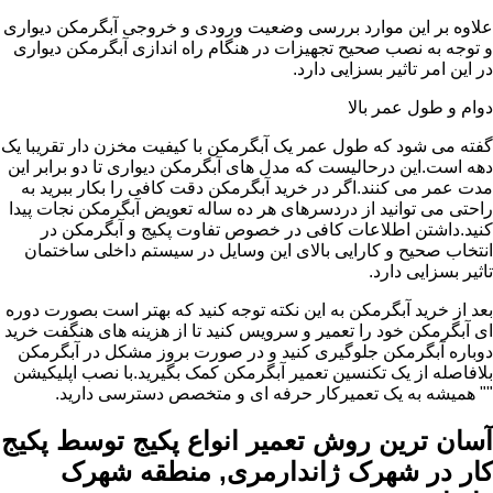
علاوه بر این موارد بررسی وضعیت ورودی و خروجی آبگرمکن دیواری
و توجه به نصب صحیح تجهیزات در هنگام راه اندازی آبگرمکن دیواری
در این امر تاثیر بسزایی دارد.
دوام و طول عمر بالا
گفته می شود که طول عمر یک آبگرمکن با کیفیت مخزن دار تقریبا یک
دهه است.این درحالیست که مدل های آبگرمکن دیواری تا دو برابر این
مدت عمر می کنند.اگر در خرید آبگرمکن دقت کافی را بکار ببرید به
راحتی می توانید از دردسرهای هر ده ساله تعویض آبگرمکن نجات پیدا
کنید.داشتن اطلاعات کافی در خصوص تفاوت پکیج و آبگرمکن در
انتخاب صحیح و کارایی بالای این وسایل در سیستم داخلی ساختمان
تاثیر بسزایی دارد.
بعد از خرید آبگرمکن به این نکته توجه کنید که بهتر است بصورت دوره
ای آبگرمکن خود را تعمیر و سرویس کنید تا از هزینه های هنگفت خرید
دوباره آبگرمکن جلوگیری کنید و در صورت بروز مشکل در آبگرمکن
بلافاصله از یک تکنسین تعمیر آبگرمکن کمک بگیرید.با نصب اپلیکیشن
"" همیشه به یک تعمیرکار حرفه ای و متخصص دسترسی دارید.
آسان ترین روش تعمیر انواع پکیج توسط پکیج
کار در شهرک ژاندارمری, منطقه شهرک