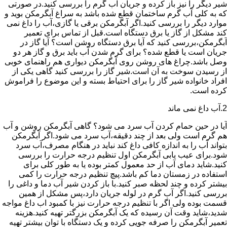
شیر دیگر را نیز باز کرده و جریان آب گرم را بررسی کنید.در صورتی
که به کلی آب گرم ساختمان قطع شده باشد به سراغ آبگرمکن بوید و
موارد دیگر را بررسی کنید.اگر آبگرمکن برقی یا گازی،آب را داغ نمی
کند مشکل از گاز یا برق دستگاه است.قبل از تماس برای تعمیر
آبگرمکن،بررسی کنید که آیا برق دستگاه روشن است؟ آیا گاز در
جریان است یا قطع شده؟ برای گرم شدن آب باید برق و گاز هر دو
وصل باشد.چراغ های روشن روی آبگرمکن دیواری هم راهنمای خوبی
از رسیدن سوخت به آن است.شیر گاز را بررسی کنید گاهی یکی از
افراد خانواده شیر گاز را برای احتیاط بسته و این موضوع را فراموش
کرده است.
2.آب داغ نمی ماند
آیا در حین حمام کردن آب سرد می شود؟ گاهی آبگرمکن روشن و آب
هم گرم است ولی بعد از چند دقیقه،آب سرد می شود.اگر آبگرمکن
بتواند آب را به اندازه کافی داغ کند نباید در هنگام مصرف،آب سرد
شود.برای عیب یابی آبگرمکن اول تنظیم درجه حرارت را بررسی
کنید.شاید دمای آب از حد معمول کمتر بوده یا به طور کلی برای
استفاده در زمستان دما کم باشد.پیچ تنظیم درجه حرارت را کمی
بیشتر کرده و چند لحظه صبر کنید.با باز کردن شیر آب دما و داغی را
بررسی کنید.اگر آب گرم در لوله جریان دارد،پس مشکل از همین
قسمت بوده ولی اگر با تنظیم درجه حرارت نیز با کمبود اب داغ مواجه
شدید،شاید وقت آن رسیده که یک آبگرمکن بزرگتر تهیه کنید.هزینه
تعمیر آبگرمکن را صرفه جویی کرده و یک دستگاه با توان بیشتر تهیه