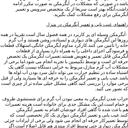
باشد.در صورتی که مشکلات در آبگرمکن به صورت مکرر ادامه
داشت،آنگاه بهتر است سریعا از یک متخصص سرویس و تعمیر
آبگرمکن برای رفع مشکلات کمک بگیرید.
راهنمای عیب یابی و تعمیر آبگرمکن در منزل
۰آبگرمکن وسیله ای پر کاربرد در همه فصول سال است.تقریبا در همه
روزها این آبگرمکن های دیواری و ایستاده،روشن هستند و آب گرم
خانه را تامین می کنند.کارکرد مداوم آبگرمکن خانگی،استهلاک قطعات
و فرسودگی اجزای داخلی را به همراه دارد.بسیاری از قطعات
آبگرمکن قابل تعمیر و تعویض هستند.تعمیرات آبگرمکن یک تخصص
حرفه ای است و توسط تکنیسین با تجربه انجام می شود.اما برخی از
مشکلات آب گرم منازل،مربوط به خرابی دستگاه نیست.گاهی یک
اشتباه ساده در تنظیم حرارت می تواند دلیل سرد بودن آب لوله ها
باشد.عیب یابی و تعمیر آبگرمکن را به حرفه ای ها بسپارید ولی از قبل
برخی موارد را بررسی کنید.گاهی مشکل خیلی ساده تر از چیزی است
که تصور می کنید.
خراب شدن آبگرمکن به معنی نبودن آب گرم برای شستشوی ظروف
و حمام است.این یک مشکل جدی برای خانواده است هزینه تعمیرات
هم باعث شده تا گاهی افراد خودشان اقدام به تعمیر آبگرمکن
کنند.عیب یابی و تعمیر آبگرمکن دیواری یک کار تخصصی است که
توسط تعمیرکار حرفه ای انجام می شود ولی برخی از ایرادات جزئی
آبگرمکن دیواری حتی توسط افراد مبتدی هم قابل اصلاح است.اگر