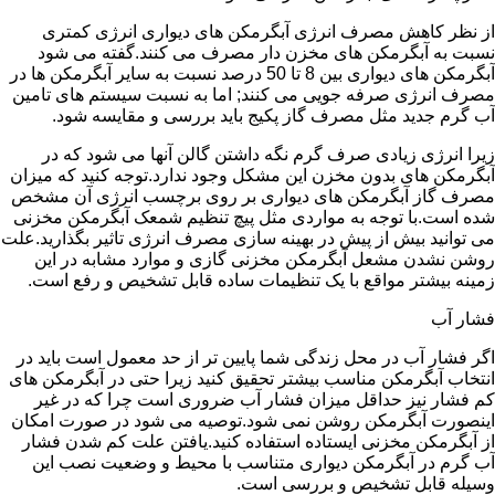
از نظر کاهش مصرف انرژی آبگرمکن های دیواری انرژی کمتری
نسبت به آبگرمکن های مخزن دار مصرف می کنند.گفته می شود
آبگرمکن های دیواری بین 8 تا 50 درصد نسبت به سایر آبگرمکن ها در
مصرف انرژی صرفه جویی می کنند; اما به نسبت سیستم های تامین
آب گرم جدید مثل مصرف گاز پکیج باید بررسی و مقایسه شود.
زیرا انرژی زیادی صرف گرم نگه داشتن گالن آنها می شود که در
آبگرمکن های بدون مخزن این مشکل وجود ندارد.توجه کنید که میزان
مصرف گاز آبگرمکن های دیواری بر روی برچسب انرژی آن مشخص
شده است.با توجه به مواردی مثل پیچ تنظیم شمعک آبگرمکن مخزنی
می توانید بیش از پیش در بهینه سازی مصرف انرژی تاثیر بگذارید.علت
روشن نشدن مشعل آبگرمکن مخزنی گازی و موارد مشابه در این
زمینه بیشتر مواقع با یک تنظیمات ساده قابل تشخیص و رفع است.
فشار آب
اگر فشار آب در محل زندگی شما پایین تر از حد معمول است باید در
انتخاب آبگرمکن مناسب بیشتر تحقیق کنید زیرا حتی در آبگرمکن های
کم فشار نیز حداقل میزان فشار آب ضروری است چرا که در غیر
اینصورت آبگرمکن روشن نمی شود.توصیه می شود در صورت امکان
از آبگرمکن مخزنی ایستاده استفاده کنید.یافتن علت کم شدن فشار
آب گرم در آبگرمکن دیواری متناسب با محیط و وضعیت نصب این
وسیله قابل تشخیص و بررسی است.