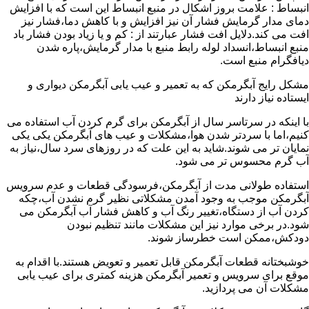
انبساط : علامت بروز اشکال در منبع انبساط این است که با افزایش
دمای مدار گرمایش فشار آن نیز افزایش و با کاهش دما،فشار نیز
افت می کند.دلایل افت فشار عبارتند از : کم و یا زیاد بودن فشار باد
منبع انبساط،انسداد لوله رابط منبع با مدار گرمایش،پاره شدن
دیافگرام منبع است.
مشکل رایج آبگرمکن که به تعمیر و عیب یابی آبگرمکن دیواری و
ایستاده نیاز دارند
با اینکه در سرتاسر سال از آبگرمکن برای گرم کردن آب استفاده می
کنیم،اما با سردتر شدن هوا،مشکلات و عیب های آبگرمکن یکی یکی
نمایان تر می شوند.شاید به این علت که در روزهای سرد سال،نیاز به
آب گرم محسوس تر می شود.
استفاده طولانی مدت از آبگرمکن،فرسودگی قطعات و عدم سرویس
آبگرمکن موجب به وجود آمدن مشکلاتی نظیر گرم نشدن آب،چکه
کردن آب از دستگاه،تغییر رنگ آب و کاهش فشار آب آبگرمکن می
شود.در برخی موارد نیز این مشکلات مانند تنظیم نبودن
دودکش،ممکن است خطرساز شوند.
خوشبختانه قطعات آبگرمکن قابل تعمیر و تعویض هستند.با اقدام به
موقع برای سرویس و تعمیر آبگرمکن هزینه کمتری برای عیب یابی
مشکلات آن می پردازید.