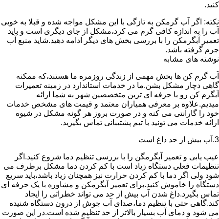
کنید.
نکته: اگر آب گرمکن به تازگی با این مشکل مواجه شده و قبلا به خوبی
آب را به اندازه کافی گرم می کرد،مشکل از جای دیگری است و باید
تعمیر آبگرمکن را با بررسی بخش های دیگر ادامه دهید.شاید منبع آب
جرم گرفته باشد.
نوشته های مشابه
آب گرم کن ها بخش مهمی از زندگی روزمره ما هستند،که ممکنه
گاهی دچار مشکل بشن.ما در خدمات استاندارد در زمینه تعمیرات
آبگرم کن رو با حرفه ای ترین متخصصین شهر به شما ارائه
میدیم.علاوه بر معرفی همیاران معتمد و قیمت های مشخص خدمات
خود را گارانتی می کنه و در صورت بروز هر گونه مشکل در شیوه
ارائه خدمات می تونید با تیم پشتیبانی تماس بگیرید.
3.آب بیش از حد داغ است
عیب یابی و تعمیر آبگرمگن را با بررسی تنظیم دما شروع کنید.اگر
تنظیمات فعلی دستگاه زیاد است با کم کردن دما مشکل برطرف می
شود ولی اگر دما با کم کردن حرارت نیز همچنان زیاد باشد،باید سریع
دستگاه را خاموش کنید.برای تعمیر آبگرمکن و مشاوره با یک حرفه ای
تماس بگیرد.داغ شدن آب بیش از حد می تواند خطراتی را ایجاد
کند.گاهی حتی با تنظیم دما،صدای آب جوش از درون دستگاه شنیده
می شود و دمای آب بسیار بالاتر از حد تنظیم شده است.در این صورت