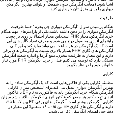
آشنا شوید (معایب ابگرمکن بدون شمعک) و بتوانید بهترین آبگرمکن
دیواری را برای منزل تان خریداری کنید.
ظرفیت
هنگام پرسیدن سوال "آبگرمکن دیواری چی بخرم" حتما ظرفیت
آبگرمکن دیواری را در ذهن داشته باشید.یکی از پارامترهای مهم هنگام
خرید آبگرمکن،معیار FHR است.این معیار احتمالا بر روی بر چسب
راهنمای انرژی محصول درج می شود و معرف تعداد گالن های آبی
است که یک آبگرمکن در هر ساعت می تواند تولید کند.بطور کلی
آبگرمکن های گازی FHR بسیار بالاتری نسبت به آبگرمکن های برقی
دارند و این معیار به ظرفیت مخزن،منبع گرما و اندازه شعله آبگرمکن
بستگی دارد که توصیه می کنیم قبل از خرید آبگرمکن FHR مورد نیاز
خانواده خود را در نظر بگیرید.
کارایی
مطمئنا کارایی یکی از فاکتورهایی است که یک آبگرمکن ساده را به
بهترین آبگرمکن دیواری تبدیل می کند.برای تشخیص میزان کارایی
آبگرمکن هنگام خرید آبگرمکن باید به فاکتوری به نام EF یا فاکتور
انرژی توجه کنید.هر چقدر که فاکتور انرژی آبگرمکن بالاتر باشد میزان
کارایی آبگرمکن بیشتر است.آبگرمکن های برقی EF بین ۰/۷ تا ۰/۹۵
دارند و آبگرمکن های گازی EF بین ۰/۵ تا ۰/۶.معمولا این معیار در
دفترچه راهنمای آبگرمکن ذکر می شود.