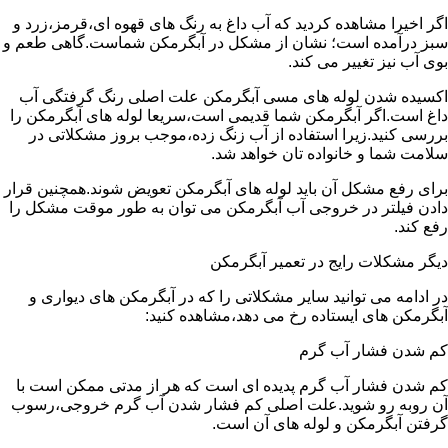
اگر اخیرا مشاهده کردید که آب داغ به رنگ های قهوه ای،قرمز،زرد و
سبز درآمده است؛ نشان از مشکل در آبگرمکن شماست.گاهی طعم و
بوی آب نیز تغییر می کند.
اکسیده شدن لوله های مسی آبگرمکن علت اصلی رنگ گرفتگی آب
داغ است.اگر آبگرمکن شما قدیمی است،سریعا لوله های آبگرمکن را
بررسی کنید.زیرا استفاده از آب زنگ زده،موجب بروز مشکلاتی در
سلامت شما و خانواده تان خواهد شد.
برای رفع مشکل آن باید لوله های آبگرمکن تعویض شوند.همچنین قرار
دادن فیلتر در خروجی آب آبگرمکن می توان به طور موقت مشکل را
رفع کند.
دیگر مشکلات رایج در تعمیر آبگرمکن
در ادامه می توانید سایر مشکلاتی را که در آبگرمکن های دیواری و
آبگرمکن های ایستاده رخ می دهد،مشاهده کنید:
کم شدن فشار آب گرم
کم شدن فشار آب گرم پدیده ای است که هر از مدتی ممکن است با
آن روبه رو شوید.علت اصلی کم فشار شدن آب گرم خروجی،رسوب
گرفتن آبگرمکن و لوله های آن است.