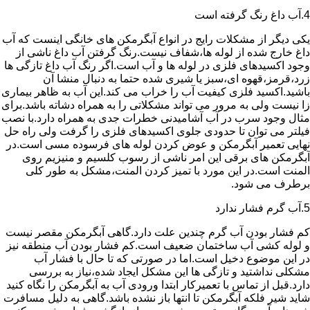
4.آب داغ رنگ گرفته است
یکی دیگر از مشکلات رایج در انواع آبگرمکن های خانگی اینست که آب
داغ خارج شده از لوله ها،شفاف نیست.رنگ گرفتن آب داغ ناشی از
وجود اکسیدهای فلزی در لوله ها و آب است.اگر رنگ آب داغ تازگی ها
زرد،قرمز،قهوه ای،سبز یا شیری شده حتما به دنبال منشا آن
باشید.اکسید فلزی کیفیت آب را خراب می کند.این آب به ظاهر بیماری
زا نیست ولی به مرور می تواند مشکلاتی را به همراه دشاته باشد.برای
مثال وجود سرب در آب آشامیدنی خطرات جدی به همراه دارد.با نصب
فیلتر می توان تا حدودی جلوی اکسیدهای فلزی را گرفت ولی راه حل
نهایی تعمیر آبگرمکن و عوض کردن لوله های فرسوده مسی است.در
آبگرمکن های برقی این امر ناشی از رسوب کلسیم و منیزیم روی
المنت است.در این مورد با تمیز کردن المنت،مشکل به طور کلی
برطرف می شود.
5.آب گرم فشار ندارد
کم فشار بودن آب گرم چندین علت دارد.گاهی آبگرمکن مقصر نیست
و لوله کشی آب ساختمان ضعیف است.کم فشار بودن آب منطقه نیز
در این موضوع دخیل است.اما در صورتی که تا حال با فشار آب
مشکلی نداشتید و تازگی ها این مشکل ایجاد شده،نیاز به بررسی
دارد.قبل از تماس با تعمیرکار ابتدا ورودی آب به آبگرمکن را نگاه کنید
شاید شیر فلکه آبگرمکن تا انتها باز نشده باشد.گاهی به دلیل مسافرت