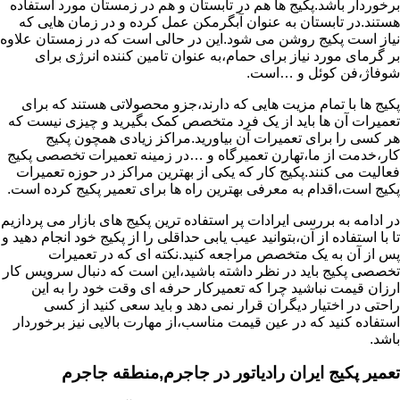
برخوردار باشد.پکیج ها هم در تابستان و هم در زمستان مورد استفاده
هستند.در تابستان به عنوان آبگرمکن عمل کرده و در زمان هایی که
نیاز است پکیج روشن می شود.این در حالی است که در زمستان علاوه
بر گرمای مورد نیاز برای حمام،به عنوان تامین کننده انرژی برای
شوفاژ،فن کوئل و …است.
پکیج ها با تمام مزیت هایی که دارند،جزو محصولاتی هستند که برای
تعمیرات آن ها باید از یک فرد متخصص کمک بگیرید و چیزی نیست که
هر کسی را برای تعمیرات آن بیاورید.مراکز زیادی همچون پکیج
کار،خدمت از ما،تهارن تعمیرگاه و …در زمینه تعمیرات تخصصی پکیج
فعالیت می کنند.پکیج کار که یکی از بهترین مراکز در حوزه تعمیرات
پکیج است،اقدام به معرفی بهترین راه ها برای تعمیر پکیج کرده است.
در ادامه به بررسی ایرادات پر استفاده ترین پکیج های بازار می پردازیم
تا با استفاده از آن،بتوانید عیب یابی حداقلی را از پکیج خود انجام دهید و
پس از آن به یک متخصص مراجعه کنید.نکته ای که در تعمیرات
تخصصی پکیج باید در نظر داشته باشید،این است که دنبال سرویس کار
ارزان قیمت نباشید چرا که تعمیرکار حرفه ای وقت خود را به این
راحتی در اختیار دیگران قرار نمی دهد و باید سعی کنید از کسی
استفاده کنید که در عین قیمت مناسب،از مهارت بالایی نیز برخوردار
باشد.
تعمیر پکیج ایران رادیاتور در جاجرم,منطقه جاجرم