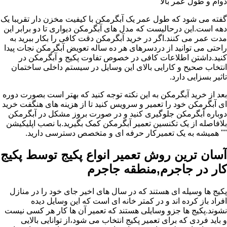
دوام و طول عمر بالا
گفته می شود که طول عمر یک آبگرمکن با کیفیت مخزن دار تقریبا یک
دهه است.این درحالیست که مدل های آبگرمکن دیواری تا دو برابر این
مدت عمر می کنند.اگر در خرید آبگرمکن دقت کافی را بکار ببرید به
راحتی می توانید از دردسرهای هر ده ساله تعویض آبگرمکن نجات پیدا
کنید.داشتن اطلاعات کافی در خصوص تفاوت پکیج و آبگرمکن در
انتخاب صحیح و کارایی بالای این وسایل در سیستم داخلی ساختمان
تاثیر بسزایی دارد.
بعد از خرید آبگرمکن به این نکته توجه کنید که بهتر است بصورت دوره
ای آبگرمکن خود را تعمیر و سرویس کنید تا از هزینه های هنگفت خرید
دوباره آبگرمکن جلوگیری کنید و در صورت بروز مشکل در آبگرمکن
بلافاصله از یک تکنسین تعمیر آبگرمکن کمک بگیرید.با نصب اپلیکیشن
"" همیشه به یک تعمیرکار حرفه ای و متخصص دسترسی دارید.
آسان ترین روش تعمیر انواع پکیج توسط پکیج
کار در جاجرم,منطقه جاجرم
پکیج ها وسیله ای هستند که در سال های اخیر جای خود را در منازل
افراد باز کرده اند و در کمتر خانه ای است که این وسایل دیده
نشوند.پکیج ها جزو وسایلی هستند که تعمیر آن ها کار هر کسی نیست
و باید فردی که برای تعمیر پکیج انتخاب می شود،از توانایی بالایی