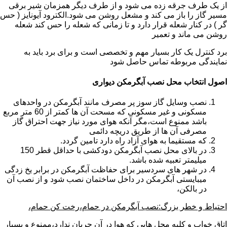
از یک طرف جرقه زده می شود و از طرف دیگر همزمان شیر برقی
مسیر گاز را باز می کند و مشعل روشن می شود.الکترود آیونایز ( حس
گر ) در کنار شعله قرار دارد و تا زمانی که شعله را حس کند شعله
روشن می ماند و تعمیر
برد کنترل یک کار بسیار مهم و تخصصی است و برای برد باید به
نمایندگی مربوطه تماس حاصل شود
اصول انتخاب محل نصب آبگرمکن دیواری
نصب وسایل گاز سوز پر مصرف مانند آبگرمکن در واحدهای
مسکونی و غیر مسکونی که مسحت آن ها کمتر از 60 متر مربع
باشد ممنوع است،مگر آنکه هوای مورد نیاز جهت احتراق گاز
مصرفی آن ها از طریق دریچه دائمی
که مستقیما به هوای آزاد راه دارد تامین گردد.
در بالای محل نصب آبگرمکن دودکشی با حداقل قطر 150
میلیمتر تعبیه شده باشد.
در شهر های سردسیر برای حفاظت آبگرمکن در برابر یخ زدگی
میبایستی آبگرمکن در داخل ساختمان نصب شود و از نصب آن
در بالکن،
احتیاط و خطر بزرگ:نصب آبگرمکن در حمام،رخت کن حمام،
اتاق خواب و کلیه محل هایی که هوا در آن جریان ندارد،ممنوع و بسیار