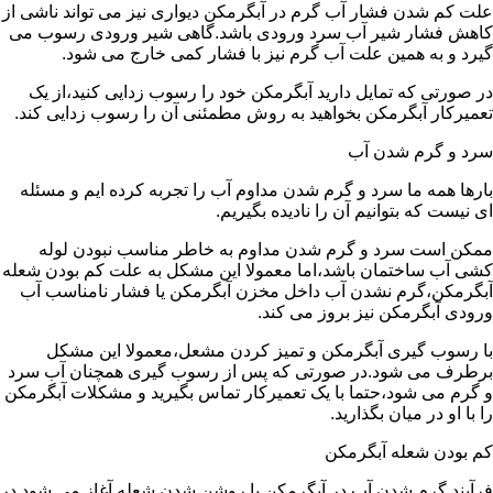
علت کم شدن فشار آب گرم در آبگرمکن دیواری نیز می تواند ناشی از
کاهش فشار شیر آب سرد ورودی باشد.گاهی شیر ورودی رسوب می
گیرد و به همین علت آب گرم نیز با فشار کمی خارج می شود.
در صورتی که تمایل دارید آبگرمکن خود را رسوب زدایی کنید،از یک
تعمیرکار آبگرمکن بخواهید به روش مطمئنی آن را رسوب زدایی کند.
سرد و گرم شدن آب
بارها همه ما سرد و گرم شدن مداوم آب را تجربه کرده ایم و مسئله
ای نیست که بتوانیم آن را نادیده بگیریم.
ممکن است سرد و گرم شدن مداوم به خاطر مناسب نبودن لوله
کشی آب ساختمان باشد،اما معمولا این مشکل به علت کم بودن شعله
آبگرمکن،گرم نشدن آب داخل مخزن آبگرمکن یا فشار نامناسب آب
ورودی آبگرمکن نیز بروز می کند.
با رسوب گیری آبگرمکن و تمیز کردن مشعل،معمولا این مشکل
برطرف می شود.در صورتی که پس از رسوب گیری همچنان آب سرد
و گرم می شود،حتما با یک تعمیرکار تماس بگیرید و مشکلات آبگرمکن
را با او در میان بگذارید.
کم بودن شعله آبگرمکن
فرآیند گرم شدن آب در آبگرمکن با روشن شدن شعله آغاز می شود.در