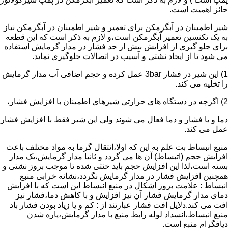
حائز اهمیت است.
شیر اطمینان در آبگرمکن برای تعمیر و شیر اطمینان در آبگرمکن نیاز
به یک تکنسین تعمیر آبگرمکن است،و لازم به ذکر است که این قطعه
برای جلو گیری از افزایش بیش از حد فشار در مدار گرمایش استفاده
می شود تا از ایجاد نشتی و آسیب در اتصالات جلوگیری نماید.
1) این شیر در فشار 3bar عمل کرده و حجم اضافی آب مدار گرمایش
را تخلیه می کند.
2) اگرچه در دستگاه های حرارتی شیرهای اطمینان با افزایش فشار،
دما و یا فشار و دما فعال می شوند ولی این شیر فقط با افزایش فشار
عمل می کند.
منبع انبساط بت علم به این که اولا،انتقال گرما به مواد مختلف باعث
افزایش حجم (اتبساط) آن ها می گردد و ثانیا مدار گرمایش،یک مدار
بسته است،لذا این افزایش حجم باید خنثی شده تا موجب بروز نشتی و
همچنین افزایش فشار در مدار گرمایش نگردد،نشانه خرابی منبع
انبساط : علامت بروز اشکال در منبع انبساط این است که با افزایش
دمای مدار گرمایش فشار آن نیز افزایش و با کاهش دما،فشار نیز
افت می کند.دلایل افت فشار عبارتند از : کم و یا زیاد بودن فشار باد
منبع انبساط،انسداد لوله رابط منبع با مدار گرمایش،پاره شدن
دیافگرام منبع است.