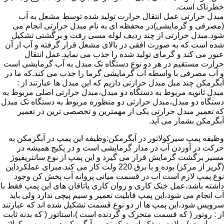
خطرناک است.
مبدل حرارتی عمل انتقال حرارت تولید شده توسط مشعل به آب
(مصرفی و گرمایشی)در محفظه ای به نام مبدل حرارتی انجام می
شود.مبدل حرارتی از چند ردیف لوله مسی رفت و برگشتی تشکیل
شده است که به صورت افقی در بالای مشعل قرار گرفته و آب از آن
عبور می کند و گرمای تولید شده را جذب می نماید.عمل انتقال
حرارت مستقیم در هر دو نوع دستگاه تک مبدل به آب گرمایشی است
و آب مصرفی با واسطه آب گرمایشی گرما را جذب می کند.که ما در
آبگرمکن چند مبل مبدل حرارتی داریم که این مبدل ها عبارتند از :
مبدل ثانویه مربوط به دستگاه دو مبدل،مبدل حرارتی اصلی مربوط به
دستگاه دو مبدل،مبدل حرارتی دو منظوره مربوط به دستگاه تک مبدل
که تعمیر مبدل حرارتی یکی از مهمترین و تخصصی ترین در تعمیر
آبگرمکن بشمار می آید.
وظیفه پمپ سیرکولاتور در آبگرمکن:وظیفه این پمپ در آبگرمکن به
حرکت در آوردن آب در مدار گرمایشی است و در پکیج همیشه در
مسیر برگشت گرمایش قرار می گیرد و این پمپ از نوع سانتریفیوژ
(گریز از مرکز) بوده و با برق 220 ولت کار می کند.مبرای عملکرداین
نوع پمپ لازم است آب در قسمت میانی پروانه آب پخش کن وجود
داشته باشد،عمل خنک کاری و روان کاری یاتاقان های این پمپ فقط با
آب انجام می شود،این پمپ قابلیت تعمیر و سیم پیچی ندارد ولی باید
سرویس شود،این پمپ ها از دو نوع قسمت تشکیل شده اند که عبارتند
از : روتور ( که قسمت متحرک و گردنده است )،استاتور ( که بدنه ثابت
پمپ است ) و لازم به ذکر است که تعمیر آبگرمکن در پمپ سیرکولاتور