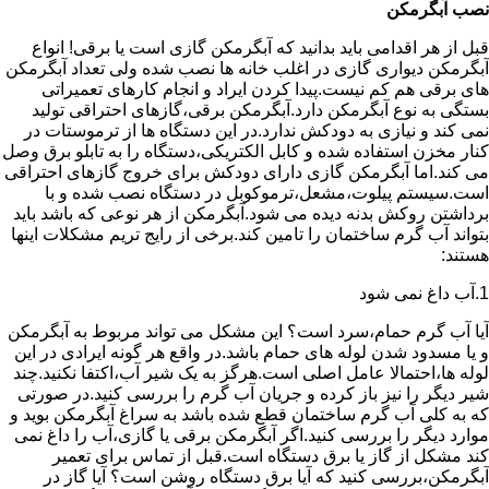
نصب آبگرمکن
قبل از هر اقدامی باید بدانید که آبگرمکن گازی است یا برقی! انواع
آبگرمکن دیواری گازی در اغلب خانه ها نصب شده ولی تعداد آبگرمکن
های برقی هم کم نیست.پیدا کردن ایراد و انجام کارهای تعمیراتی
بستگی به نوع آبگرمکن دارد.آبگرمکن برقی،گازهای احتراقی تولید
نمی کند و نیازی به دودکش ندارد.در این دستگاه ها از ترموستات در
کنار مخزن استفاده شده و کابل الکتریکی،دستگاه را به تابلو برق وصل
می کند.اما آبگرمکن گازی دارای دودکش برای خروج گازهای احتراقی
است.سیستم پیلوت،مشعل،ترموکوبل در دستگاه نصب شده و با
برداشتن روکش بدنه دیده می شود.آبگرمکن از هر نوعی که باشد باید
بتواند آب گرم ساختمان را تامین کند.برخی از رایج تریم مشکلات اینها
هستند:
1.آب داغ نمی شود
آیا آب گرم حمام،سرد است؟ این مشکل می تواند مربوط به آبگرمکن
و یا مسدود شدن لوله های حمام باشد.در واقع هر گونه ایرادی در این
لوله ها،احتمالا عامل اصلی است.هرگز به یک شیر آب،اکتفا نکنید.چند
شیر دیگر را نیز باز کرده و جریان آب گرم را بررسی کنید.در صورتی
که به کلی آب گرم ساختمان قطع شده باشد به سراغ آبگرمکن بوید و
موارد دیگر را بررسی کنید.اگر آبگرمکن برقی یا گازی،آب را داغ نمی
کند مشکل از گاز یا برق دستگاه است.قبل از تماس برای تعمیر
آبگرمکن،بررسی کنید که آیا برق دستگاه روشن است؟ آیا گاز در