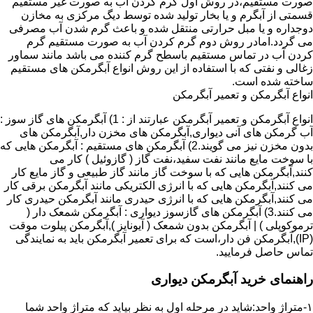
صورت مستقیم،در روش اول گرم کردن آب به صورت غیر مستقیم
قسمتی از آبگرم و یا بخار تولید شده توسط دیگ مرکزی به مخازن
دوجداره و یا مبل حرارتی منتقل شده و باعث گرم شدن آب مصرفی
می گردد.امادر روش دوم گرم کردن آب به صورت مستقیم گرم
کردن آب در تماس مستقیم باسطح گرم کننده می باشد مانند سماور
زغالی و نفتی که با استفاده از این روش انواع آبگرمکن های مستقیم
ساخته شده است.
انواع آبگرمکن و تعمیر آبگرمکن
انواع آبگرمکن و تعمیر آبگرمکن عبارتند از : 1) آبگرمکن های گاز سوز :
آب گرمکن های آنی دیواری,آبگرمکن های مخزن دار,آبگرمکن های
بدون مخزن نیز می گویند.2) آبگرمکن های مستقیم : آبگرمکن هایی که
با سوخت مایع مانند نفت سفید،نفت گاز ( گازوئیل ) کار می
کنند,آبگرمکن هایی که با سوخت گاز مانند گاز طبیعی و گاز مایع کار
می کنند,آبگرمکن هایی که با انرژی الکتریکی مانند آبگرمکن برقی کار
می کنند,آبگرمکن هایی که با انرژی حیدری مانند آبگرمکن حیدری کار
می کنند.3) آبگرمکن های گازسوز دیواری : آبگرمکن شمعک دار (
ترموکوپلی ) | آبگرمکن بدون شمعک ( آیونایز ),آبگرمکن پیلوت موقت
(IP),آبگرمکن فن دار،است که برای تعمیر آبگرمکن باید به نمایندگی
تماس حاصل فرمایید.
راهنمای خرید آبگرمکن دیواری
۱-متراژ واحد:شاید در مرحله اول به نظر بیاید که متراژ واحد شما