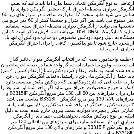
ارتباطی به نوع آبگرمکن انتخابی شما ندارد اما باید بدانید که نصب
آبگرمکن دیواری محفظه احتراق باز که بیشتر آبگرمکن دیواری را
شامل می شود طبق مبحث 17 مقرارت ساختما در متراژ های زیر 60
متر ممنوع می باشد.پس اگر متراژ واحدشما کمتر از 60 متر مربع می
باشدتنها می توانید از آبگرمکن دیواری محفظه احتراق بسته استفاده
نمایید که آبگرمکن B5418Rsi می باشد.البته لازم به ذکر است که این
دستگاه به دلیل وجود دودکش مخصوص دو جداره،دودکش آن تنها باد
از پنجره خارج شود تا بتوانداکسیژن کافی را برای احتراق آبگرمکن
دیواری تامین نماید.
۲-طبقه واحد:مورد بعدی که در انتخاب آبگرمکن دیواری تاثیر گذار
است طبقه وقوع ساختمان است،اگر واحد شما در طبقه آخرساختمان
واقع شده است به علت ارتفاع کم دودکش شما ( ارتفاع کمتراز 4 متر)
باید حتما از آبگرمکن های فن داراستفاده نمایید.آبگرمکن دیواری فن
دار به علت فنی که دارددرمکانهایی که دودکش مکش مناسبی ندارد
کمک به خروج محصولات احتراق می نماید.اگر واحد شما این شرایط را
دارد برای متراژهای بین 60 الی 130 متر مربع آبگرمکن B3315IF و
متراژهای بالای 130 متر مربع آبگرمکن B3318IF مناسب می باشد.
۳-نوع دودکش واحد:اگر در واحد شما دودکش رو کار می باشد یا به
عبارتی دیگراز پنجره یا دیواربه سمت بیرون خارج شده است به دلیل
اینکه این نوع دودکش مکشی نخواهدداشت حتما باید از آبگرمکن
دیواری فن دار استفاده نمایید.برای متراژهای بین 60 الی 130 متر
مربع آبگرمکن B3315IF و متراژهای بالای 130 متر مربع آبگرمکن
B3318IF مناسب می باشد.