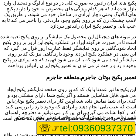
پکیج های ایران رادیور به صورت کلی در دو نوع آنالوگ و دیجیتال وارد
بازار شده اند که هر کدام ویژگی های مخصوص به خود را دارند.پکیج
های آنالاوگ وقتی دچار ایرادی در ساختار خود می شوند،از طریق یک
لامپ چشمک زن که بر روی پکیج وجود دارد،فرد را باخبر می کند تا به
عیب یابی و تعمیر پکیج ایران رادیاتور بپردازد.
در نمونه های دیجیتال این محصول،یک نمایشگر بر روی پکیج تعبیه شده
است تا در صورت هرگونه ایراد در عملکرد پکیج،این ارور بر روی پکیج
ایجاد شود.گاهی بر روی نمایشگر فقط عبارت ارور قرار می گیرد که
این یعنی در عملکرد پکیج ایرادی وجود دارد.گاهی نیز یک کد بر روی
نمایشگر ایجاد می شود که با آن می شود فهمید که چه ایرادی در پکیج
وجود دارد و راحت تر می توان به تعمیر پکیج ایران رادیاتور پرداخت.
تعمیر پکیج بوتان جاجرم,منطقه جاجرم
این پکیج ها نیز عمدتا با یک کد که بر روی صفحه نمایگشر پکیج ایجاد
می شود،قابل شناسایی هستند و اگر پکیج شما دارای مشکلی بود و
کدی برای شما نمایش داده شد،اولین کار برای تعمیر پکیج بوتان،این
است که عیب یابی انجام دهید و ایرادی که وجود دارد را بررسی کنید
که از کجا نشات می گیرد.برای این کار می توانید به دفترچه راهنمای
تلفن تماس فوری
تعمیر آبگرمکن جاجرم,تعمیر پکیج در جاجرم
محصول خود مراجعه کنید که معمولا تمامی ایرادهایی که ممکن است
برای پکیج پیش بیاید در آن قرار گرفته است.
☞☏
tel:09360937370
گاهی نیز هنگام خرابی پکیج،هیچ اروری نمایش داده نمی شود.در واقع