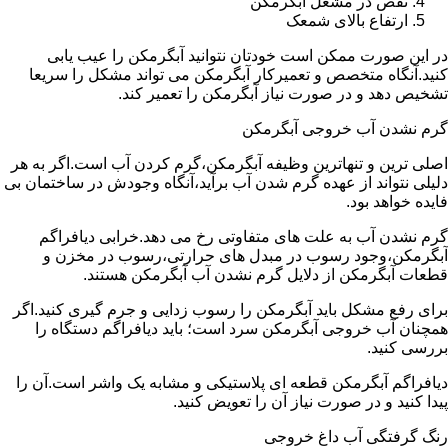
نقص در مشعل آبگرمکن
ارتفاع بالای شمعک
در این صورت ممکن است خودتان نتوانید آبگرمکن را عیب یابی
کنید.آنگاه متخصص و تعمیرکار آبگرمکن می تواند مشکل را سریعا
تشخیص دهد و در صورت نیاز آبگرمکن را تعمیر کند.
گرم نشدن آب خروجی آبگرمکن
اصلی ترین و تنهاترین وظیفه آبگرمکن،گرم کردن آب است.اگر به هر
دلیلی نتواند از عهده گرم شدن آب برآید،آنگاه وجودش در ساختمان بی
فایده خواهد بود.
گرم نشدن آب به علت های متفاوتی رخ می دهد.خرابی دیافراگم
آبگرمکن،وجود رسوب در مبدل های حرارتی،رسوب در مخزن و
قطعات آبگرمکن از دلایل گرم نشدن آب آبگرمکن هستند.
برای رفع مشکل باید آبگرمکن را رسوب زدایی و جرم گیری کنید.اگر
همچنان آب خروجی آبگرمکن سرد است؛ باید دیافراگم دستگاه را
بررسی کنید.
دیافراگم آبگرمکن قطعه ای پلاستیکی و مشابه یک واشر است.آن را
پیدا کنید و در صورت نیاز آن را تعویض کنید.
رنگ گرفتگی آب داغ خروجی