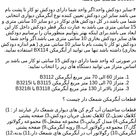
۴-سایز دودکش واحد:اگر واحد شما دارای دودکش تو کار تا پشت بام
می باشد سایز این دودکش تعیین کننده نوع آبگرمکن دیواری انتخابی
شما می باشد.در کل دودکش های توکار در دو سایز 10 سانتی متری و
15 سانتی متری می باشد به عبارت دیگر قطر دودکش داخل کار این
ابعاد می باشد.برای اینکه بهتر بتوانیم منظورمان را برسانیم دودکش
های سایز دودکش بخاری 10 سانتی متری می باشد.اگر واحد شما
دودکش تو کار تا پشت بام با سایز 10 سانتی متری ( هم اندازه دودکش
بخاری) داشته باشد تنها می توانید از آبگرمکن BX114 استفاده نمایید.
در صورتی که واحد شما دارای دودکش 15 سانتی تو کار می باشد بر
اساس متراژ می توانید دستگاه های زیر را انتخاب نمایید:
متراژ 60 الی 70 متر مربع آبگرمکن B3112
متراژ 70 الی 130 متر مربع آبگرمکن B3115 یا B3215i
متراژ بالاتر از 130 متر مربع آبگرمکن B3118 یا B3218i
قطعات آبگرمکن شمعک دار چیست ؟
قطعات ساختمان آب گرم کن های دیواری شمعک دار عبارتند از : 1)
کلاهک تعدیل،2) کلاهک تعدیل جریان دودکش،3) صفحه پشتی
آبگرمکن،4) مبدل گرمایی،5) مجموعه مشعل،6) مجموعه رگولاتور
گاز،7) مجموعه رگولاتور آب،8) رویه آبگرمکن،9) صفحه پشتی
آبگرمکن،10) رگولاتور آب در آبگرمکن های شمعک دار،11) بدنه،12)