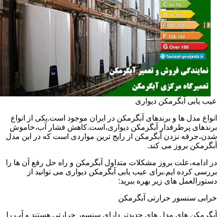
عیب یابی آبگرمکن دیواری
انواع مدل ها و برندهای آبگرمکن در ایران موجود است.یکی از انواع
برندهای پرطرفدار آبگرمکن دیواری،است.کاهش فشار آب،خاموش
شدن،جرقه نزدن آبگرمکن از رایج ترین مواردی است که در این مدل
آبگرمکن بروز می کند.
در ادامه،علت بروز مشکلات متداول آبگرمکن و راه حل رفع آن ها را
بررسی کرده ایم.برای عیب یابی آبگرمکن دیواری می توانید از
دستورالعمل های زیر بهره ببرید:
خرابی سنسور حرارتی آبگرمکن
آبگرمکن های مدل های جدیدتر دارای سنسور حرارتی هستند و آب را