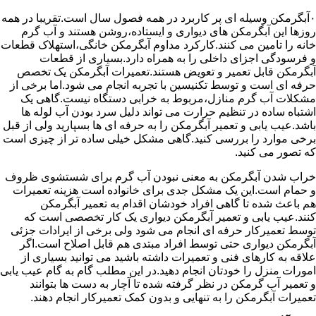
۰آبگرمکن وسیله ای پر کاربرد در همه فصول سال است.تقریبا در همه
روزها این آبگرمکن های دیواری و ایستاده،روشن هستند و آب گرم
خانه را تامین می کنند.کارکرد مداوم آبگرمکن خانگی،استهلاک قطعات
و فرسودگی اجزای داخلی را به همراه دارد.بسیاری از قطعات
آبگرمکن قابل تعمیر و تعویض هستند.تعمیرات آبگرمکن یک تخصص
حرفه ای است و توسط تکنیسین با تجربه انجام می شود.اما برخی از
مشکلات آب گرم منازل،مربوط به خرابی دستگاه نیست.گاهی یک
اشتباه ساده در تنظیم حرارت می تواند دلیل سرد بودن آب لوله ها
باشد.عیب یابی و تعمیر آبگرمکن را به حرفه ای ها بسپارید ولی از قبل
برخی موارد را بررسی کنید.گاهی مشکل خیلی ساده تر از چیزی است
که تصور می کنید.
خراب شدن آبگرمکن به معنی نبودن آب گرم برای شستشوی ظروف
و حمام است.این یک مشکل جدی برای خانواده است هزینه تعمیرات
هم باعث شده تا گاهی افراد خودشان اقدام به تعمیر آبگرمکن
کنند.عیب یابی و تعمیر آبگرمکن دیواری یک کار تخصصی است که
توسط تعمیرکار حرفه ای انجام می شود ولی برخی از ایرادات جزئی
آبگرمکن دیواری حتی توسط افراد مبتدی هم قابل اصلاح است.اگر
علاقه به کارهای فنی و تعمیرات داشته باشید می توانید بسیاری از
امورات منزل را خودتان انجام دهید.در این مطلب گام به گام عیب یابی
و تعمیر آب گرمکن در نظر گرفته شده تا آچار به دست ها بتوانند
تعمیرات آبگرمکن را به تنهایی و بدون کمک تعمیرکار انجام دهند.