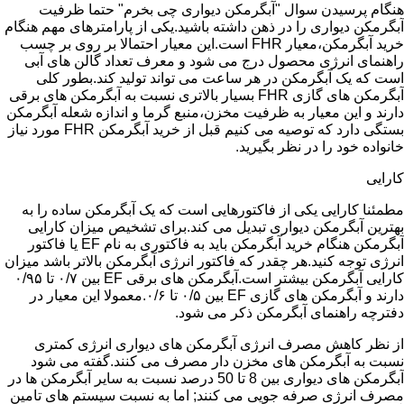
هنگام پرسیدن سوال "آبگرمکن دیواری چی بخرم" حتما ظرفیت
آبگرمکن دیواری را در ذهن داشته باشید.یکی از پارامترهای مهم هنگام
خرید آبگرمکن،معیار FHR است.این معیار احتمالا بر روی بر چسب
راهنمای انرژی محصول درج می شود و معرف تعداد گالن های آبی
است که یک آبگرمکن در هر ساعت می تواند تولید کند.بطور کلی
آبگرمکن های گازی FHR بسیار بالاتری نسبت به آبگرمکن های برقی
دارند و این معیار به ظرفیت مخزن،منبع گرما و اندازه شعله آبگرمکن
بستگی دارد که توصیه می کنیم قبل از خرید آبگرمکن FHR مورد نیاز
خانواده خود را در نظر بگیرید.
کارایی
مطمئنا کارایی یکی از فاکتورهایی است که یک آبگرمکن ساده را به
بهترین آبگرمکن دیواری تبدیل می کند.برای تشخیص میزان کارایی
آبگرمکن هنگام خرید آبگرمکن باید به فاکتوری به نام EF یا فاکتور
انرژی توجه کنید.هر چقدر که فاکتور انرژی آبگرمکن بالاتر باشد میزان
کارایی آبگرمکن بیشتر است.آبگرمکن های برقی EF بین ۰/۷ تا ۰/۹۵
دارند و آبگرمکن های گازی EF بین ۰/۵ تا ۰/۶.معمولا این معیار در
دفترچه راهنمای آبگرمکن ذکر می شود.
از نظر کاهش مصرف انرژی آبگرمکن های دیواری انرژی کمتری
نسبت به آبگرمکن های مخزن دار مصرف می کنند.گفته می شود
آبگرمکن های دیواری بین 8 تا 50 درصد نسبت به سایر آبگرمکن ها در
مصرف انرژی صرفه جویی می کنند; اما به نسبت سیستم های تامین