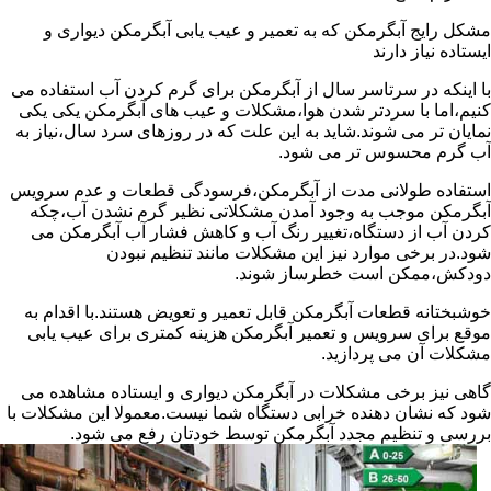
مشکل رایج آبگرمکن که به تعمیر و عیب یابی آبگرمکن دیواری و
ایستاده نیاز دارند
با اینکه در سرتاسر سال از آبگرمکن برای گرم کردن آب استفاده می
کنیم،اما با سردتر شدن هوا،مشکلات و عیب های آبگرمکن یکی یکی
نمایان تر می شوند.شاید به این علت که در روزهای سرد سال،نیاز به
آب گرم محسوس تر می شود.
استفاده طولانی مدت از آبگرمکن،فرسودگی قطعات و عدم سرویس
آبگرمکن موجب به وجود آمدن مشکلاتی نظیر گرم نشدن آب،چکه
کردن آب از دستگاه،تغییر رنگ آب و کاهش فشار آب آبگرمکن می
شود.در برخی موارد نیز این مشکلات مانند تنظیم نبودن
دودکش،ممکن است خطرساز شوند.
خوشبختانه قطعات آبگرمکن قابل تعمیر و تعویض هستند.با اقدام به
موقع برای سرویس و تعمیر آبگرمکن هزینه کمتری برای عیب یابی
مشکلات آن می پردازید.
گاهی نیز برخی مشکلات در آبگرمکن دیواری و ایستاده مشاهده می
شود که نشان دهنده خرابی دستگاه شما نیست.معمولا این مشکلات با
بررسی و تنظیم مجدد آبگرمکن توسط خودتان رفع می شود.