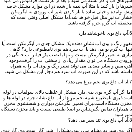
شیرهای آب و گاز بسته می شود و بعد از بازگشت فراموش می کنید
شیرها را باز کنید یا مثلا آب نیمه باز شده.در این موارد مشکل خاصی
پیش نیامده و خیلی ساده با باز کردن شیر آب ورودی به آبگرمکن
فشار آب نیز مثل قبل خواهد شد.اما مشکل اصلی وقتی است که
محفظه آب گرم،جرم گرفته باشد.
6.آب داغ بوی ناخوشایند دارد
تغییر رنگ و بوی آب نشان دهنده یک مشکل جدی در آبگرمکن است.آیا
تنها آب گرم بو می دهد یا آب سرد هم بوی نامطبوعی دارد؟ گاهی
نیازی به تعمیر آبگرمکن نیست و تنها با نصب یک فیلتر آب خانگی در
ورودی دستگاه می توان مقدار زیادی از سختی آب را گرفت.وجود
آهن،مس و سایر معدنی می تواند تغییر رنگ و بوی آب را به همراه
داشته باشد که در این صورت آب سرد هم دچار این مشکل می شود.
7.آیا آب داغ بوی تخم مرغ می دهد؟
اما اگر آب گرم بوی بدی دارد مشکل از غلظت بالای سولفات در لوله
است! بوی نامطبوع شبیه تخم مرغ از آب داغ نشانه جرم در لوله ها و
مخزن دستگاه است.برای تعمیر آبگرمکن دیواری و شستشوی مخزن
با همیاران تماس بگیرید.این بو اصلا طبیعی نیست و باید مخزن دستگاه
تمیز شود.
8.آیا آب داغ بوی تند سیر می دهد؟
اگر بوی سیر به مشام می رسد،مشکل از شیر گاز است.بوی گاز قوی