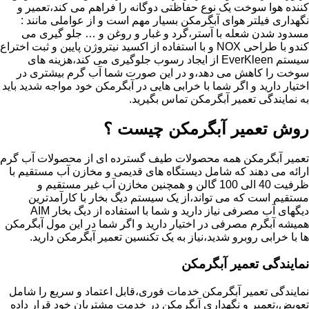
کننده هوا سوخت یک نوع حفاظتی دوگانه را فراهم می کند،تعمیر و
نگهداری فیلتر هوای آبگرمکن بسیار مهم است و از عواملی مانند :
مسدود شدن شعله با آستر،گرد و غبار و روغن و … جلو گیری می
کندو با طراحی NOX و با استفاده از اکسید نیتروژن پایین و ثبت اختراع
سیستم EverKleen از ایجاد رسوب جلوگیری می کند،هزینه های
سوخت را کاهش می دهد،و در این صورت شما آب گرم بیشتری در
اختیار دارید و اگر شما با خرابی هایی در آبگرمکن خود مواجه شدید باید
به نمایندگی تعمیر آبگرمکن تماس بگیرید.
روش تعمیر آبگرمکن چیست ؟
تعمیر آبگرمکن همه محصولات طیف گسترده ای از محصولات آب گرم
ارائه می دهند که شامل دیستگاه های قدیمی و مخازن آب مستقیم با
ظرفیت 40 الی 100 گالن و همچنین مخازن آب غیر مستقیم و
مستقیم است که می تواند،از یک سیستم دیگ بخار با کارآمدترین
دیگهای آب مصرفی نیاز دارید و شما با استفاده از دیگ بخار AIM
همیشه آبگرم مصرفی در اختیار دارید و اگر شما در این مول آبگرمکن
ها با خرابی روبرو شدید،نیاز به یک تکنسین تعمیر آبگرمکن دارید.
نمایندگی تعمیر آبگرمکن
نمایندگی تعمیر آبگرمکن خدمات فوری،قابل اعتماد و سریع را شامل
تعویض،تعمیر و نگهداری آبگرمکن در خدمت مشتریان خود قرار داده