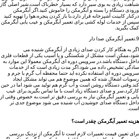
شباهت زیادی به بوی سیر دارد که بسیار خطرناک است.شیر اصلی گاز
ورودی دستگاه را بسته و آبگرمکن را خاموش کنید.اگر آبگرمکن
درکنار کابینت آشپزخانه قرار دارد،با باز کردن پنجره،هوا را تهویه کنید
سپس از خدمات لوله کشی برای تعمیر آبگرمکن و عیب یابی آبگرمکن
کمک بگیرید.
9.تعمیر آبگرمکن صدا دار
اگر به هنگام کار کردن صدای زیادی از آبگرمکن شنیده می
شود،ممکن است مشکل از شکستگی و یا آسیب یکی از قطعات فلزی
داخل دستگاه باشد.در سرویس دوره ای آبگرمکن معمولا این موارد به
سادگی تشخیص داده می شود.اگر مدت زیادی است که از خدمات
سرویس دوره ای استفاده نکرده اید حتما محفظه آب گرم با جرم و
رسوبات اشغال شده که همین موضوع هم می تواند مشکل ایجاد
کند.وقتی دستگاه روشن است و آب گرم هم تولید می شود اما در حین
کارکرد،سر و صدای دستگاه زیاد است با ما تماس بگیرید.برای عیب
یابی و تعمیر آبگرمکن نیاز به بررسی دقیق تر است.به خصوص وقتی از
داخل دستگاه صدای جوشیدن آب شنیده می شود موضوع جدی تر
است.
هزینه تعمیر آبگرمکن چقدر است؟
برای تعیین قیمت تعمیرات لازم است تا آبگرمکن از نزدیک بررسی