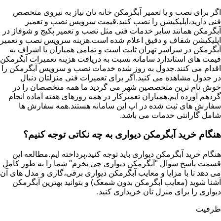
اگر برای نصب و یا تعمیر آبگرمکن خانه تان نیاز به نیروی متخصص
فنی دارید،اپلیکیشن را نصب کنید.قیمت سرویس نصب و تعمیر
آبگرمکن همانند سایر خدمات فنی مثل نصب و تعمیر پکیج و شوفاژ در
اپلیکیشن شفاف و دقیق اعلام شده است.هزینه سرویس نصب و تعمیر
آبگرمکن در سراسر تهران ثابت است و تمامی همیاران با اشراف به
قیمت های استاندارد سامانه نسبت به دریافت هزینه تعمیرات آبگرمکن
اقدام می کنند.جدول به روز شده خدمات نصب و سرویس آبگرمکن را
در جدول مشاهده می کنید.اگر برای تعمیرات فنی منزلتان دنبال
خوش نام ترین متخصصین شهر می گردید ما همه متخصصان را در
گردهم آورده ایم.همیاران تعمیرکار در همه روزهای هفته آماده انجام
سفارش های ثبت شده در اپ این سامانه هستند.همه سفارش ها
شامل گارانتی خدمات می باشد.
هنگام خرید آبگرمکن دیواری به چه نکاتی توجه کنیم؟
هنگام خرید آبگرمکن دیواری باید توجه کنید،پرداخته ایم.مطالعه این
قسمت پاسخ سوال "آبگرمکن دیواری چی بخرم" شما را به طور کامل
می دهد تا با مزایا و معایب آبگرمکن دیواری برقی،گازی و مدل های آن
آشنا شوید (معایب ابگرمکن بدون شمعک) و بتوانید بهترین آبگرمکن
دیواری را برای منزل تان خریداری کنید.
ظرفیت