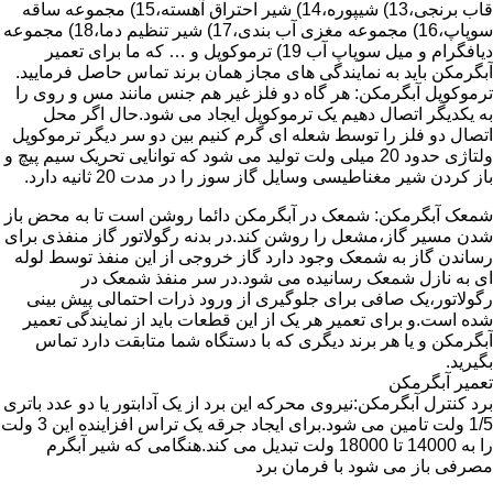
قاب برنجی،13) شیپوره،14) شیر احتراق آهسته،15) مجموعه ساقه
سوپاپ،16) مجموعه مغزی آب بندی،17) شیر تنظیم دما،18) مجموعه
دیافگرام و میل سوپاپ آب 19) ترموکوپل و … که ما برای تعمیر
آبگرمکن باید به نمایندگی های مجاز همان برند تماس حاصل فرمایید.
ترموکوپل آبگرمکن: هر گاه دو فلز غیر هم جنس مانند مس و روی را
به یکدیگر اتصال دهیم یک ترموکوپل ایجاد می شود.حال اگر محل
اتصال دو فلز را توسط شعله ای گرم کنیم بین دو سر دیگر ترموکوپل
ولتاژی حدود 20 میلی ولت تولید می شود که توانایی تحریک سیم پیچ و
باز کردن شیر مغناطیسی وسایل گاز سوز را در مدت 20 ثانیه دارد.
شمعک آبگرمکن: شمعک در آبگرمکن دائما روشن است تا به محض باز
شدن مسیر گاز،مشعل را روشن کند.در بدنه رگولاتور گاز منفذی برای
رساندن گاز به شمعک وجود دارد گاز خروجی از این منفذ توسط لوله
ای به نازل شمعک رسانیده می شود.در سر منفذ شمعک در
رگولاتور،یک صافی برای جلوگیری از ورود ذرات احتمالی پیش بینی
شده است.و برای تعمیر هر یک از این قطعات باید از نمایندگی تعمیر
آبگرمکن و یا هر برند دیگری که با دستگاه شما متابقت دارد تماس
بگیرید.
تعمیر آبگرمکن
برد کنترل آبگرمکن:نیروی محرکه این برد از یک آدابتور یا دو عدد باتری
1/5 ولت تامین می شود.برای ایجاد جرقه یک تراس افزاینده این 3 ولت
را به 14000 تا 18000 ولت تبدیل می کند.هنگامی که شیر آبگرم
مصرفی باز می شود با فرمان برد