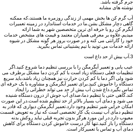
جرم گرفته باشد.
نوشته های مشابه
آب گرم کن ها بخش مهمی از زندگی روزمره ما هستند،که ممکنه
گاهی دچار مشکل بشن.ما در خدمات استاندارد در زمینه تعمیرات
آبگرم کن رو با حرفه ای ترین متخصصین شهر به شما ارائه
میدیم.علاوه بر معرفی همیاران معتمد و قیمت های مشخص خدمات
خود را گارانتی می کنه و در صورت بروز هر گونه مشکل در شیوه
ارائه خدمات می تونید با تیم پشتیبانی تماس بگیرید.
3.آب بیش از حد داغ است
عیب یابی و تعمیر آبگرمگن را با بررسی تنظیم دما شروع کنید.اگر
تنظیمات فعلی دستگاه زیاد است با کم کردن دما مشکل برطرف می
شود ولی اگر دما با کم کردن حرارت نیز همچنان زیاد باشد،باید سریع
دستگاه را خاموش کنید.برای تعمیر آبگرمکن و مشاوره با یک حرفه ای
تماس بگیرد.داغ شدن آب بیش از حد می تواند خطراتی را ایجاد
کند.گاهی حتی با تنظیم دما،صدای آب جوش از درون دستگاه شنیده
می شود و دمای آب بسیار بالاتر از حد تنظیم شده است.در این صورت
امکان خرابی شیر تنظیم وجود دارد.تعمیر آبگرمکن دیواری که قادر به
تنظیم دمای آب نیست یک کار تخصصی است که نیاز به تعویض قسمت
معیوب دارد.در این مورد هرگز بدون تجربه قبلی نباید روکش بدنه
دستگاه را باز کنید.تنها کار درست خاموش کردن دستگاه برای کاهش
دمای آب و تماس با تعمیرکار است.