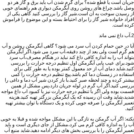
جریان است یا قطع شده؟ برای گرم شدن آب باید برق و گاز هر دو
وصل باشد.چراغ های روشن روی آبگرمکن دیواری هم راهنمای خوبی
از رسیدن سوخت به آن است.شیر گاز را بررسی کنید گاهی یکی از
افراد خانواده شیر گاز را برای احتیاط بسته و این موضوع را فراموش
کرده است.
2.آب داغ نمی ماند
آیا در حین حمام کردن آب سرد می شود؟ گاهی آبگرمکن روشن و آب
هم گرم است ولی بعد از چند دقیقه،آب سرد می شود.اگر آبگرمکن
بتواند آب را به اندازه کافی داغ کند نباید در هنگام مصرف،آب سرد
شود.برای عیب یابی آبگرمکن اول تنظیم درجه حرارت را بررسی
کنید.شاید دمای آب از حد معمول کمتر بوده یا به طور کلی برای
استفاده در زمستان دما کم باشد.پیچ تنظیم درجه حرارت را کمی
بیشتر کرده و چند لحظه صبر کنید.با باز کردن شیر آب دما و داغی را
بررسی کنید.اگر آب گرم در لوله جریان دارد،پس مشکل از همین
قسمت بوده ولی اگر با تنظیم درجه حرارت نیز با کمبود اب داغ مواجه
شدید،شاید وقت آن رسیده که یک آبگرمکن بزرگتر تهیه کنید.هزینه
تعمیر آبگرمکن را صرفه جویی کرده و یک دستگاه با توان بیشتر تهیه
کنید.
نکته: اگر آب گرمکن به تازگی با این مشکل مواجه شده و قبلا به خوبی
آب را به اندازه کافی گرم می کرد،مشکل از جای دیگری است و باید
تعمیر آبگرمکن را با بررسی بخش های دیگر ادامه دهید.شاید منبع آب