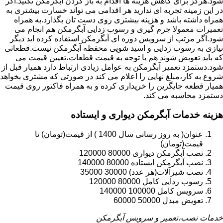
شود.هرگز برای کاهش هزینه ها اقدام به باز کردن آبگرمکن نکنید.اگر
در این زمینه تجربه ای ندارید هر اقدامی می تواند خسارت بیشتری به
همراه داشته باشد و هزینه بیشتری روی دست تان بگذارد.به همراه
تعمیرات معمولا جرم گیری و رسوب زدایی آبگرمکن هم انجام می
شود.اگر مرتب از سرویس دوره ای آبگرمکن استفاده کرده اید دیگر
نیازی به رسوب زدایی و اسید شویی محفظه آبگرمکن نیست.قطعاتی
که باید تعویض شوند هم با توجه به قیمت قطعات،تعیین قیمت می
شود.دستمزد تعمیر آبگرمکن به عوامل زیادی ارتباط دارد همیار قبل از
شروع به کار،مبلغ نهایی را اعلام می کند در صورتی که مشتری بخواهد
همیار قطعه جایگزین را خریداری کرده و به همراه فاکتور روی قیمت
دستمزد محاسبه می کند.
هزینه خدمات آبگرمکن دیواری و ایستاده
عنوان( به روز رسانی سال 1400 ) از قیمت(تومان) تا
قیمت(تومان)
نصب آبگرمکن دیواری 80000 120000
نصب آبگرمکن ایستاده 80000 140000
نصب شیرآلات(هر عدد) 30000 35000
رسوب زدایی کامل 80000 120000
سرویس کامل 100000 140000
تعویض مبدل 50000 60000
خدمات نصب،تعمیر و سرویس آبگرمکن