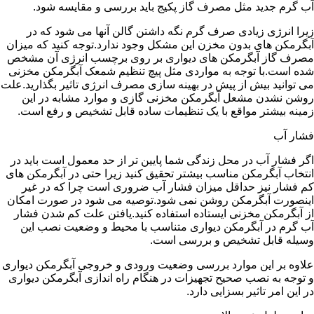
آب گرم جدید مثل مصرف گاز پکیج باید بررسی و مقایسه شود.
زیرا انرژی زیادی صرف گرم نگه داشتن گالن آنها می شود که در
آبگرمکن های بدون مخزن این مشکل وجود ندارد.توجه کنید که میزان
مصرف گاز آبگرمکن های دیواری بر روی برچسب انرژی آن مشخص
شده است.با توجه به مواردی مثل پیچ تنظیم شمعک آبگرمکن مخزنی
می توانید بیش از پیش در بهینه سازی مصرف انرژی تاثیر بگذارید.علت
روشن نشدن مشعل آبگرمکن مخزنی گازی و موارد مشابه در این
زمینه بیشتر مواقع با یک تنظیمات ساده قابل تشخیص و رفع است.
فشار آب
اگر فشار آب در محل زندگی شما پایین تر از حد معمول است باید در
انتخاب آبگرمکن مناسب بیشتر تحقیق کنید زیرا حتی در آبگرمکن های
کم فشار نیز حداقل میزان فشار آب ضروری است چرا که در غیر
اینصورت آبگرمکن روشن نمی شود.توصیه می شود در صورت امکان
از آبگرمکن مخزنی ایستاده استفاده کنید.یافتن علت کم شدن فشار
آب گرم در آبگرمکن دیواری متناسب با محیط و وضعیت نصب این
وسیله قابل تشخیص و بررسی است.
علاوه بر این موارد بررسی وضعیت ورودی و خروجی آبگرمکن دیواری
و توجه به نصب صحیح تجهیزات در هنگام راه اندازی آبگرمکن دیواری
در این امر تاثیر بسزایی دارد.