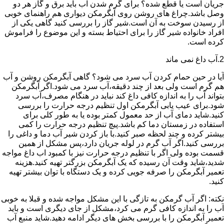
جریان است یا قطع شده؟ برای گرم شدن آب باید برق و گاز هر دو
وصل باشد.چراغ های روشن روی آبگرمکن دیواری هم راهنمای خوبی
از رسیدن سوخت به آن است.شیر گاز را بررسی کنید گاهی یکی از
افراد خانواده شیر گاز را برای احتیاط بسته و این موضوع را فراموش
کرده است.
2.آب داغ نمی ماند
آیا در حین حمام کردن آب سرد می شود؟ گاهی آبگرمکن روشن و آب
هم گرم است ولی بعد از چند دقیقه،آب سرد می شود.اگر آبگرمکن
بتواند آب را به اندازه کافی داغ کند نباید در هنگام مصرف،آب سرد
شود.برای عیب یابی آبگرمکن اول تنظیم درجه حرارت را بررسی
کنید.شاید دمای آب از حد معمول کمتر بوده یا به طور کلی برای
استفاده در زمستان دما کم باشد.پیچ تنظیم درجه حرارت را کمی
بیشتر کرده و چند لحظه صبر کنید.با باز کردن شیر آب دما و داغی را
بررسی کنید.اگر آب گرم در لوله جریان دارد،پس مشکل از همین
قسمت بوده ولی اگر با تنظیم درجه حرارت نیز با کمبود اب داغ مواجه
شدید،شاید وقت آن رسیده که یک آبگرمکن بزرگتر تهیه کنید.هزینه
تعمیر آبگرمکن را صرفه جویی کرده و یک دستگاه با توان بیشتر تهیه
کنید.
نکته: اگر آب گرمکن به تازگی با این مشکل مواجه شده و قبلا به خوبی
آب را به اندازه کافی گرم می کرد،مشکل از جای دیگری است و باید
تعمیر آبگرمکن را با بررسی بخش های دیگر ادامه دهید.شاید منبع آب