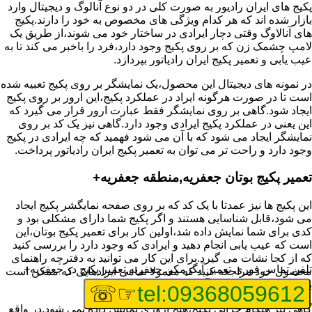
پکیج های ایران رادیور به صورت کلی در دو نوع آنالوگ و دیجیتال وارد
بازار شده اند که هر کدام ویژگی های مخصوص به خود را دارند.پکیج
های آنالاوگ وقتی دچار ایرادی در ساختار خود می شوند،از طریق یک
لامپ چشمک زن که بر روی پکیج وجود دارد،فرد را باخبر می کند تا به
عیب یابی و تعمیر پکیج ایران رادیاتور بپردازد.
در نمونه های دیجیتال این محصول،یک نمایشگر بر روی پکیج تعبیه شده
است تا در صورت هرگونه ایراد در عملکرد پکیج،این ارور بر روی پکیج
ایجاد شود.گاهی بر روی نمایشگر فقط عبارت ارور قرار می گیرد که
این یعنی در عملکرد پکیج ایرادی وجود دارد.گاهی نیز یک کد بر روی
نمایشگر ایجاد می شود که با آن می شود فهمید که چه ایرادی در پکیج
وجود دارد و راحت تر می توان به تعمیر پکیج ایران رادیاتور پرداخت.
تعمیر پکیج بوتان جعفریه,منطقه جعفریه+
این پکیج ها نیز عمدتا با یک کد که بر روی صفحه نمایگشر پکیج ایجاد
می شود،قابل شناسایی هستند و اگر پکیج شما دارای مشکلی بود و
کدی برای شما نمایش داده شد،اولین کار برای تعمیر پکیج بوتان،این
است که عیب یابی انجام دهید و ایرادی که وجود دارد را بررسی کنید
که از کجا نشات می گیرد.برای این کار می توانید به دفترچه راهنمای
تلفن تماس فوری
تعمیر آبگرمکن جعفریه,تعمیر پکیج در جعفریه+
محصول خود مراجعه کنید که معمولا تمامی ایرادهایی که ممکن است
برای پکیج پیش بیاید در آن قرار گرفته است.
☞☏
tel:09368059612
گاهی نیز هنگام خرابی پکیج،هیچ اروری نمایش داده نمی شود.در واقع