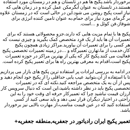
برخوردار باشد.پکیج ها هم در تابستان و هم در زمستان مورد استفاده
هستند.در تابستان به عنوان آبگرمکن عمل کرده و در زمان هایی که
نیاز است پکیج روشن می شود.این در حالی است که در زمستان علاوه
بر گرمای مورد نیاز برای حمام،به عنوان تامین کننده انرژی برای
شوفاژ،فن کوئل و …است.
پکیج ها با تمام مزیت هایی که دارند،جزو محصولاتی هستند که برای
تعمیرات آن ها باید از یک فرد متخصص کمک بگیرید و چیزی نیست که
هر کسی را برای تعمیرات آن بیاورید.مراکز زیادی همچون پکیج
کار،خدمت از ما،تهارن تعمیرگاه و …در زمینه تعمیرات تخصصی پکیج
فعالیت می کنند.پکیج کار که یکی از بهترین مراکز در حوزه تعمیرات
پکیج است،اقدام به معرفی بهترین راه ها برای تعمیر پکیج کرده است.
در ادامه به بررسی ایرادات پر استفاده ترین پکیج های بازار می پردازیم
تا با استفاده از آن،بتوانید عیب یابی حداقلی را از پکیج خود انجام دهید و
پس از آن به یک متخصص مراجعه کنید.نکته ای که در تعمیرات
تخصصی پکیج باید در نظر داشته باشید،این است که دنبال سرویس کار
ارزان قیمت نباشید چرا که تعمیرکار حرفه ای وقت خود را به این
راحتی در اختیار دیگران قرار نمی دهد و باید سعی کنید از کسی
استفاده کنید که در عین قیمت مناسب،از مهارت بالایی نیز برخوردار
باشد.
تعمیر پکیج ایران رادیاتور در جعفریه,منطقه جعفریه+