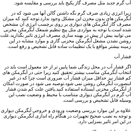
آب گرم جدید مثل مصرف گاز پکیج باید بررسی و مقایسه شود.
زیرا انرژی زیادی صرف گرم نگه داشتن گالن آنها می شود که در
آبگرمکن های بدون مخزن این مشکل وجود ندارد.توجه کنید که میزان
مصرف گاز آبگرمکن های دیواری بر روی برچسب انرژی آن مشخص
شده است.با توجه به مواردی مثل پیچ تنظیم شمعک آبگرمکن مخزنی
می توانید بیش از پیش در بهینه سازی مصرف انرژی تاثیر بگذارید.علت
روشن نشدن مشعل آبگرمکن مخزنی گازی و موارد مشابه در این
زمینه بیشتر مواقع با یک تنظیمات ساده قابل تشخیص و رفع است.
فشار آب
اگر فشار آب در محل زندگی شما پایین تر از حد معمول است باید در
انتخاب آبگرمکن مناسب بیشتر تحقیق کنید زیرا حتی در آبگرمکن های
کم فشار نیز حداقل میزان فشار آب ضروری است چرا که در غیر
اینصورت آبگرمکن روشن نمی شود.توصیه می شود در صورت امکان
از آبگرمکن مخزنی ایستاده استفاده کنید.یافتن علت کم شدن فشار
آب گرم در آبگرمکن دیواری متناسب با محیط و وضعیت نصب این
وسیله قابل تشخیص و بررسی است.
علاوه بر این موارد بررسی وضعیت ورودی و خروجی آبگرمکن دیواری
و توجه به نصب صحیح تجهیزات در هنگام راه اندازی آبگرمکن دیواری
در این امر تاثیر بسزایی دارد.