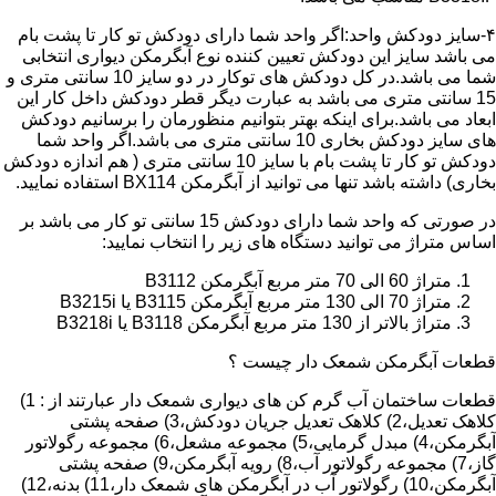
۴-سایز دودکش واحد:اگر واحد شما دارای دودکش تو کار تا پشت بام
می باشد سایز این دودکش تعیین کننده نوع آبگرمکن دیواری انتخابی
شما می باشد.در کل دودکش های توکار در دو سایز 10 سانتی متری و
15 سانتی متری می باشد به عبارت دیگر قطر دودکش داخل کار این
ابعاد می باشد.برای اینکه بهتر بتوانیم منظورمان را برسانیم دودکش
های سایز دودکش بخاری 10 سانتی متری می باشد.اگر واحد شما
دودکش تو کار تا پشت بام با سایز 10 سانتی متری ( هم اندازه دودکش
بخاری) داشته باشد تنها می توانید از آبگرمکن BX114 استفاده نمایید.
در صورتی که واحد شما دارای دودکش 15 سانتی تو کار می باشد بر
اساس متراژ می توانید دستگاه های زیر را انتخاب نمایید:
متراژ 60 الی 70 متر مربع آبگرمکن B3112
متراژ 70 الی 130 متر مربع آبگرمکن B3115 یا B3215i
متراژ بالاتر از 130 متر مربع آبگرمکن B3118 یا B3218i
قطعات آبگرمکن شمعک دار چیست ؟
قطعات ساختمان آب گرم کن های دیواری شمعک دار عبارتند از : 1)
کلاهک تعدیل،2) کلاهک تعدیل جریان دودکش،3) صفحه پشتی
آبگرمکن،4) مبدل گرمایی،5) مجموعه مشعل،6) مجموعه رگولاتور
گاز،7) مجموعه رگولاتور آب،8) رویه آبگرمکن،9) صفحه پشتی
آبگرمکن،10) رگولاتور آب در آبگرمکن های شمعک دار،11) بدنه،12)