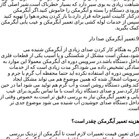
شباهت زیادی به بوی سیر دارد که بسیار خطرناک است.شیر اصلی گاز
ورودی دستگاه را بسته و آبگرمکن را خاموش کنید.اگر آبگرمکن
درکنار کابینت آشپزخانه قرار دارد،با باز کردن پنجره،هوا را تهویه کنید
سپس از خدمات لوله کشی برای تعمیر آبگرمکن و عیب یابی آبگرمکن
کمک بگیرید.
9.تعمیر آبگرمکن صدا دار
اگر به هنگام کار کردن صدای زیادی از آبگرمکن شنیده می
شود،ممکن است مشکل از شکستگی و یا آسیب یکی از قطعات فلزی
داخل دستگاه باشد.در سرویس دوره ای آبگرمکن معمولا این موارد به
سادگی تشخیص داده می شود.اگر مدت زیادی است که از خدمات
سرویس دوره ای استفاده نکرده اید حتما محفظه آب گرم با جرم و
رسوبات اشغال شده که همین موضوع هم می تواند مشکل ایجاد
کند.وقتی دستگاه روشن است و آب گرم هم تولید می شود اما در حین
کارکرد،سر و صدای دستگاه زیاد است با ما تماس بگیرید.برای عیب
یابی و تعمیر آبگرمکن نیاز به بررسی دقیق تر است.به خصوص وقتی از
داخل دستگاه صدای جوشیدن آب شنیده می شود موضوع جدی تر
است.
هزینه تعمیر آبگرمکن چقدر است؟
برای تعیین قیمت تعمیرات لازم است تا آبگرمکن از نزدیک بررسی