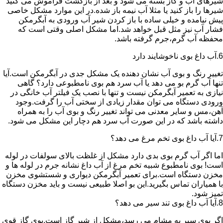
شیرهای آب و گاز بسته می شود و بعد از بازگشت فراموش می کنید
شیرها را باز کنید یا مثلا آب نیمه باز شده.در این موارد مشکل خاصی
پیش نیامده و خیلی ساده با باز کردن شیر آب ورودی به آبگرمکن
فشار آب نیز مثل قبل خواهد شد.اما مشکل اصلی وقتی است که
محفظه آب گرم،جرم گرفته باشد.
6.آب داغ بوی ناخوشایند دارد
تغییر رنگ و بوی آب نشان دهنده یک مشکل جدی در آبگرمکن است.آیا
تنها آب گرم بو می دهد یا آب سرد هم بوی نامطبوعی دارد؟ گاهی
نیازی به تعمیر آبگرمکن نیست و تنها با نصب یک فیلتر آب خانگی در
ورودی دستگاه می توان مقدار زیادی از سختی آب را گرفت.وجود
آهن،مس و سایر معدنی می تواند تغییر رنگ و بوی آب را به همراه
داشته باشد که در این صورت آب سرد هم دچار این مشکل می شود.
7.آیا آب داغ بوی تخم مرغ می دهد؟
اما اگر آب گرم بوی بدی دارد مشکل از غلظت بالای سولفات در لوله
است! بوی نامطبوع شبیه تخم مرغ از آب داغ نشانه جرم در لوله ها و
مخزن دستگاه است.برای تعمیر آبگرمکن دیواری و شستشوی مخزن
با همیاران تماس بگیرید.این بو اصلا طبیعی نیست و باید مخزن دستگاه
تمیز شود.
8.آیا آب داغ بوی تند سیر می دهد؟
اگر بوی سیر به مشام می رسد،مشکل از شیر گاز است.بوی گاز قوی