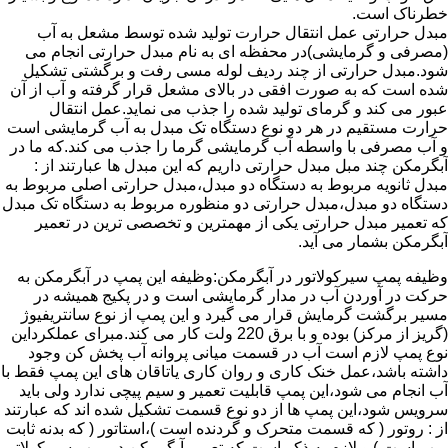
خطرناک است.
مبدل حرارتی عمل انتقال حرارت تولید شده توسط مشعل به آب
(مصرفی و گرمایشی)در محفظه ای به نام مبدل حرارتی انجام می
شود.مبدل حرارتی از چند ردیف لوله مسی رفت و برگشتی تشکیل
شده است که به صورت افقی در بالای مشعل قرار گرفته و آب از آن
عبور می کند و گرمای تولید شده را جذب می نماید.عمل انتقال
حرارت مستقیم در هر دو نوع دستگاه تک مبدل به آب گرمایشی است
و آب مصرفی با واسطه آب گرمایشی گرما را جذب می کند.که ما در
آبگرمکن چند مبل مبدل حرارتی داریم که این مبدل ها عبارتند از :
مبدل ثانویه مربوط به دستگاه دو مبدل،مبدل حرارتی اصلی مربوط به
دستگاه دو مبدل،مبدل حرارتی دو منظوره مربوط به دستگاه تک مبدل
که تعمیر مبدل حرارتی یکی از مهمترین و تخصصی ترین در تعمیر
آبگرمکن بشمار می آید.
وظیفه پمپ سیرکولاتور در آبگرمکن:وظیفه این پمپ در آبگرمکن به
حرکت در آوردن آب در مدار گرمایشی است و در پکیج همیشه در
مسیر برگشت گرمایش قرار می گیرد و این پمپ از نوع سانتریفیوژ
(گریز از مرکز) بوده و با برق 220 ولت کار می کند.مبرای عملکرداین
نوع پمپ لازم است آب در قسمت میانی پروانه آب پخش کن وجود
داشته باشد،عمل خنک کاری و روان کاری یاتاقان های این پمپ فقط با
آب انجام می شود،این پمپ قابلیت تعمیر و سیم پیچی ندارد ولی باید
سرویس شود،این پمپ ها از دو نوع قسمت تشکیل شده اند که عبارتند
از : روتور ( که قسمت متحرک و گردنده است )،استاتور ( که بدنه ثابت
پمپ است ) و لازم به ذکر است که تعمیر آبگرمکن در پمپ سیرکولاتور