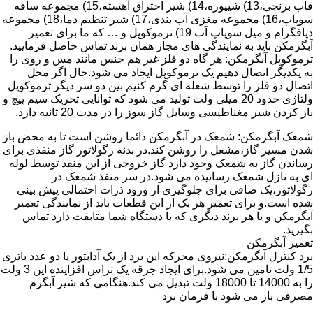
قاب برنجی،13) شیپوره،14) شیر احتراق آهسته،15) مجموعه ساقه
سوپاپ،16) مجموعه مغزی آب بندی،17) شیر تنظیم دما،18) مجموعه
دیافگرام و میل سوپاپ آب 19) ترموکوپل و … که ما برای تعمیر
آبگرمکن باید به نمایندگی های مجاز همان برند تماس حاصل فرمایید.
ترموکوپل آبگرمکن: هر گاه دو فلز غیر هم جنس مانند مس و روی را
به یکدیگر اتصال دهیم یک ترموکوپل ایجاد می شود.حال اگر محل
اتصال دو فلز را توسط شعله ای گرم کنیم بین دو سر دیگر ترموکوپل
ولتاژی حدود 20 میلی ولت تولید می شود که توانایی تحریک سیم پیچ و
باز کردن شیر مغناطیسی وسایل گاز سوز را در مدت 20 ثانیه دارد.
شمعک آبگرمکن: شمعک در آبگرمکن دائما روشن است تا به محض باز
شدن مسیر گاز،مشعل را روشن کند.در بدنه رگولاتور گاز منفذی برای
رساندن گاز به شمعک وجود دارد گاز خروجی از این منفذ توسط لوله
ای به نازل شمعک رسانیده می شود.در سر منفذ شمعک در
رگولاتور،یک صافی برای جلوگیری از ورود ذرات احتمالی پیش بینی
شده است.و برای تعمیر هر یک از این قطعات باید از نمایندگی تعمیر
آبگرمکن و یا هر برند دیگری که با دستگاه شما متابقت دارد تماس
بگیرید.
تعمیر آبگرمکن
برد کنترل آبگرمکن:نیروی محرکه این برد از یک آدابتور یا دو عدد باتری
1/5 ولت تامین می شود.برای ایجاد جرقه یک تراس افزاینده این 3 ولت
را به 14000 تا 18000 ولت تبدیل می کند.هنگامی که شیر آبگرم
مصرفی باز می شود با فرمان برد