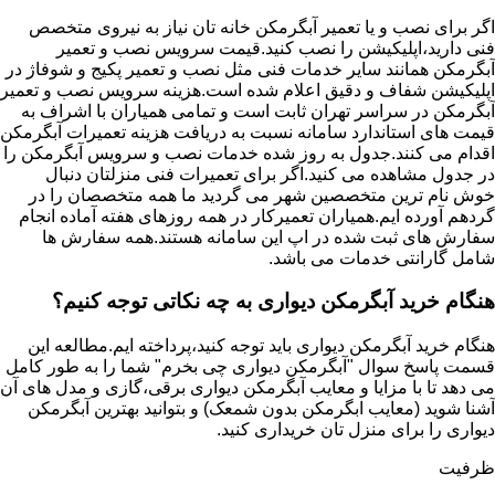
اگر برای نصب و یا تعمیر آبگرمکن خانه تان نیاز به نیروی متخصص
فنی دارید،اپلیکیشن را نصب کنید.قیمت سرویس نصب و تعمیر
آبگرمکن همانند سایر خدمات فنی مثل نصب و تعمیر پکیج و شوفاژ در
اپلیکیشن شفاف و دقیق اعلام شده است.هزینه سرویس نصب و تعمیر
آبگرمکن در سراسر تهران ثابت است و تمامی همیاران با اشراف به
قیمت های استاندارد سامانه نسبت به دریافت هزینه تعمیرات آبگرمکن
اقدام می کنند.جدول به روز شده خدمات نصب و سرویس آبگرمکن را
در جدول مشاهده می کنید.اگر برای تعمیرات فنی منزلتان دنبال
خوش نام ترین متخصصین شهر می گردید ما همه متخصصان را در
گردهم آورده ایم.همیاران تعمیرکار در همه روزهای هفته آماده انجام
سفارش های ثبت شده در اپ این سامانه هستند.همه سفارش ها
شامل گارانتی خدمات می باشد.
هنگام خرید آبگرمکن دیواری به چه نکاتی توجه کنیم؟
هنگام خرید آبگرمکن دیواری باید توجه کنید،پرداخته ایم.مطالعه این
قسمت پاسخ سوال "آبگرمکن دیواری چی بخرم" شما را به طور کامل
می دهد تا با مزایا و معایب آبگرمکن دیواری برقی،گازی و مدل های آن
آشنا شوید (معایب ابگرمکن بدون شمعک) و بتوانید بهترین آبگرمکن
دیواری را برای منزل تان خریداری کنید.
ظرفیت