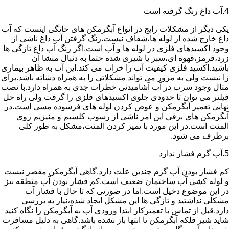
4.آب داغ رنگ گرفته است
یکی دیگر از مشکلات رایج در انواع آبگرمکن های خانگی اینست که آب
داغ خارج شده از لوله ها،شفاف نیست.رنگ گرفتن آب داغ ناشی از
وجود اکسیدهای فلزی در لوله ها و آب است.اگر رنگ آب داغ تازگی ها
زرد،قرمز،قهوه ای،سبز یا شیری شده حتما به دنبال منشا آن
باشید.اکسید فلزی کیفیت آب را خراب می کند.این آب به ظاهر بیماری
زا نیست ولی به مرور می تواند مشکلاتی را به همراه دشاته باشد.برای
مثال وجود سرب در آب آشامیدنی خطرات جدی به همراه دارد.با نصب
فیلتر می توان تا حدودی جلوی اکسیدهای فلزی را گرفت ولی راه حل
نهایی تعمیر آبگرمکن و عوض کردن لوله های فرسوده مسی است.در
آبگرمکن های برقی این امر ناشی از رسوب کلسیم و منیزیم روی
المنت است.در این مورد با تمیز کردن المنت،مشکل به طور کلی
برطرف می شود.
5.آب گرم فشار ندارد
کم فشار بودن آب گرم چندین علت دارد.گاهی آبگرمکن مقصر نیست
و لوله کشی آب ساختمان ضعیف است.کم فشار بودن آب منطقه نیز
در این موضوع دخیل است.اما در صورتی که تا حال با فشار آب
مشکلی نداشتید و تازگی ها این مشکل ایجاد شده،نیاز به بررسی
دارد.قبل از تماس با تعمیرکار ابتدا ورودی آب به آبگرمکن را نگاه کنید
شاید شیر فلکه آبگرمکن تا انتها باز نشده باشد.گاهی به دلیل مسافرت