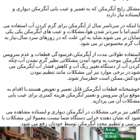
مشکل رایج آبگرمکن که به تعمیر و عیب یابی آبگرمکن دیواری و
ایستاده نیاز دارند
با اینکه در سرتاسر سال از آبگرمکن برای گرم کردن آب استفاده می
کنیم،اما با سردتر شدن هوا،مشکلات و عیب های آبگرمکن یکی یکی
نمایان تر می شوند.شاید به این علت که در روزهای سرد سال،نیاز به
آب گرم محسوس تر می شود.
استفاده طولانی مدت از آبگرمکن،فرسودگی قطعات و عدم سرویس
آبگرمکن موجب به وجود آمدن مشکلاتی نظیر گرم نشدن آب،چکه
کردن آب از دستگاه،تغییر رنگ آب و کاهش فشار آب آبگرمکن می
شود.در برخی موارد نیز این مشکلات مانند تنظیم نبودن
دودکش،ممکن است خطرساز شوند.
خوشبختانه قطعات آبگرمکن قابل تعمیر و تعویض هستند.با اقدام به
موقع برای سرویس و تعمیر آبگرمکن هزینه کمتری برای عیب یابی
مشکلات آن می پردازید.
گاهی نیز برخی مشکلات در آبگرمکن دیواری و ایستاده مشاهده می
شود که نشان دهنده خرابی دستگاه شما نیست.معمولا این مشکلات با
بررسی و تنظیم مجدد آبگرمکن توسط خودتان رفع می شود.