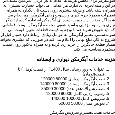
شود.هرگز برای کاهش هزینه ها اقدام به باز کردن آبگرمکن نکنید.اگر
در این زمینه تجربه ای ندارید هر اقدامی می تواند خسارت بیشتری به
همراه داشته باشد و هزینه بیشتری روی دست تان بگذارد.به همراه
تعمیرات معمولا جرم گیری و رسوب زدایی آبگرمکن هم انجام می
شود.اگر مرتب از سرویس دوره ای آبگرمکن استفاده کرده اید دیگر
نیازی به رسوب زدایی و اسید شویی محفظه آبگرمکن نیست.قطعاتی
که باید تعویض شوند هم با توجه به قیمت قطعات،تعیین قیمت می
شود.دستمزد تعمیر آبگرمکن به عوامل زیادی ارتباط دارد همیار قبل از
شروع به کار،مبلغ نهایی را اعلام می کند در صورتی که مشتری بخواهد
همیار قطعه جایگزین را خریداری کرده و به همراه فاکتور روی قیمت
دستمزد محاسبه می کند.
هزینه خدمات آبگرمکن دیواری و ایستاده
عنوان( به روز رسانی سال 1400 ) از قیمت(تومان) تا
قیمت(تومان)
نصب آبگرمکن دیواری 80000 120000
نصب آبگرمکن ایستاده 80000 140000
نصب شیرآلات(هر عدد) 30000 35000
رسوب زدایی کامل 80000 120000
سرویس کامل 100000 140000
تعویض مبدل 50000 60000
خدمات نصب،تعمیر و سرویس آبگرمکن