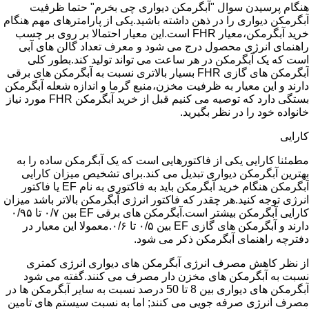
هنگام پرسیدن سوال "آبگرمکن دیواری چی بخرم" حتما ظرفیت
آبگرمکن دیواری را در ذهن داشته باشید.یکی از پارامترهای مهم هنگام
خرید آبگرمکن،معیار FHR است.این معیار احتمالا بر روی بر چسب
راهنمای انرژی محصول درج می شود و معرف تعداد گالن های آبی
است که یک آبگرمکن در هر ساعت می تواند تولید کند.بطور کلی
آبگرمکن های گازی FHR بسیار بالاتری نسبت به آبگرمکن های برقی
دارند و این معیار به ظرفیت مخزن،منبع گرما و اندازه شعله آبگرمکن
بستگی دارد که توصیه می کنیم قبل از خرید آبگرمکن FHR مورد نیاز
خانواده خود را در نظر بگیرید.
کارایی
مطمئنا کارایی یکی از فاکتورهایی است که یک آبگرمکن ساده را به
بهترین آبگرمکن دیواری تبدیل می کند.برای تشخیص میزان کارایی
آبگرمکن هنگام خرید آبگرمکن باید به فاکتوری به نام EF یا فاکتور
انرژی توجه کنید.هر چقدر که فاکتور انرژی آبگرمکن بالاتر باشد میزان
کارایی آبگرمکن بیشتر است.آبگرمکن های برقی EF بین ۰/۷ تا ۰/۹۵
دارند و آبگرمکن های گازی EF بین ۰/۵ تا ۰/۶.معمولا این معیار در
دفترچه راهنمای آبگرمکن ذکر می شود.
از نظر کاهش مصرف انرژی آبگرمکن های دیواری انرژی کمتری
نسبت به آبگرمکن های مخزن دار مصرف می کنند.گفته می شود
آبگرمکن های دیواری بین 8 تا 50 درصد نسبت به سایر آبگرمکن ها در
مصرف انرژی صرفه جویی می کنند; اما به نسبت سیستم های تامین