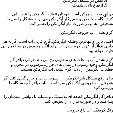
نقص در مشعل آبگرمکن
ارتفاع بالای شمعک
در این صورت ممکن است خودتان نتوانید آبگرمکن را عیب یابی
کنید.آنگاه متخصص و تعمیرکار آبگرمکن می تواند مشکل را سریعا
تشخیص دهد و در صورت نیاز آبگرمکن را تعمیر کند.
گرم نشدن آب خروجی آبگرمکن
اصلی ترین و تنهاترین وظیفه آبگرمکن،گرم کردن آب است.اگر به هر
دلیلی نتواند از عهده گرم شدن آب برآید،آنگاه وجودش در ساختمان بی
فایده خواهد بود.
گرم نشدن آب به علت های متفاوتی رخ می دهد.خرابی دیافراگم
آبگرمکن،وجود رسوب در مبدل های حرارتی،رسوب در مخزن و
قطعات آبگرمکن از دلایل گرم نشدن آب آبگرمکن هستند.
برای رفع مشکل باید آبگرمکن را رسوب زدایی و جرم گیری کنید.اگر
همچنان آب خروجی آبگرمکن سرد است؛ باید دیافراگم دستگاه را
بررسی کنید.
دیافراگم آبگرمکن قطعه ای پلاستیکی و مشابه یک واشر است.آن را
پیدا کنید و در صورت نیاز آن را تعویض کنید.
رنگ گرفتگی آب داغ خروجی