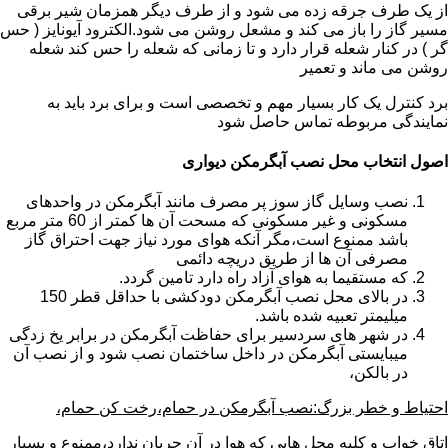
از یک طرف جرقه زده می شود و از طرف دیگر همزمان شیر برقی
مسیر گاز را باز می کند و مشعل روشن می شود.الکترود آیونایز ( حس
گر ) در کنار شعله قرار دارد و تا زمانی که شعله را حس کند شعله
روشن می ماند و تعمیر
برد کنترل یک کار بسیار مهم و تخصصی است و برای برد باید به
نمایندگی مربوطه تماس حاصل شود
اصول انتخاب محل نصب آبگرمکن دیواری
نصب وسایل گاز سوز پر مصرف مانند آبگرمکن در واحدهای
مسکونی و غیر مسکونی که مسحت آن ها کمتر از 60 متر مربع
باشد ممنوع است،مگر آنکه هوای مورد نیاز جهت احتراق گاز
مصرفی آن ها از طریق دریچه دائمی
که مستقیما به هوای آزاد راه دارد تامین گردد.
در بالای محل نصب آبگرمکن دودکشی با حداقل قطر 150
میلیمتر تعبیه شده باشد.
در شهر های سردسیر برای حفاظت آبگرمکن در برابر یخ زدگی
میبایستی آبگرمکن در داخل ساختمان نصب شود و از نصب آن
در بالکن،
احتیاط و خطر بزرگ:نصب آبگرمکن در حمام،رخت کن حمام،
اتاق خواب و کلیه محل هایی که هوا در آن جریان ندارد،ممنوع و بسیار