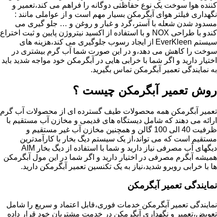
کننده هوا سوخت یک نوع حفاظتی دوگانه را فراهم می کند،تعمیر و
نگهداری فیلتر هوای آبگرمکن بسیار مهم است و از عواملی مانند :
مسدود شدن شعله با آستر،گرد و غبار و روغن و … جلو گیری می
کندو با طراحی NOX و با استفاده از اکسید نیتروژن پایین و ثبت اختراع
سیستم EverKleen از ایجاد رسوب جلوگیری می کند،هزینه های
سوخت را کاهش می دهد،و در این صورت شما آب گرم بیشتری در
اختیار دارید و اگر شما با خرابی هایی در آبگرمکن خود مواجه شدید باید
به نمایندگی تعمیر آبگرمکن تماس بگیرید.
روش تعمیر آبگرمکن چیست ؟
تعمیر آبگرمکن همه محصولات طیف گسترده ای از محصولات آب گرم
ارائه می دهند که شامل دیستگاه های قدیمی و مخازن آب مستقیم با
ظرفیت 40 الی 100 گالن و همچنین مخازن آب غیر مستقیم و
مستقیم است که می تواند،از یک سیستم دیگ بخار با کارآمدترین
دیگهای آب مصرفی نیاز دارید و شما با استفاده از دیگ بخار AIM
همیشه آبگرم مصرفی در اختیار دارید و اگر شما در این مول آبگرمکن
ها با خرابی روبرو شدید،نیاز به یک تکنسین تعمیر آبگرمکن دارید.
نمایندگی تعمیر آبگرمکن
نمایندگی تعمیر آبگرمکن خدمات فوری،قابل اعتماد و سریع را شامل
تعویض،تعمیر و نگهداری آبگرمکن در خدمت مشتریان خود قرار داده