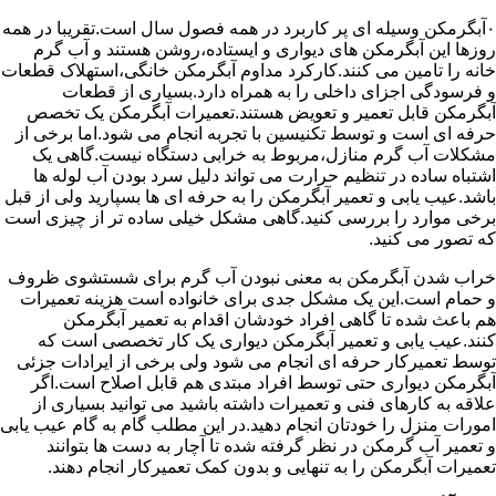
۰آبگرمکن وسیله ای پر کاربرد در همه فصول سال است.تقریبا در همه
روزها این آبگرمکن های دیواری و ایستاده،روشن هستند و آب گرم
خانه را تامین می کنند.کارکرد مداوم آبگرمکن خانگی،استهلاک قطعات
و فرسودگی اجزای داخلی را به همراه دارد.بسیاری از قطعات
آبگرمکن قابل تعمیر و تعویض هستند.تعمیرات آبگرمکن یک تخصص
حرفه ای است و توسط تکنیسین با تجربه انجام می شود.اما برخی از
مشکلات آب گرم منازل،مربوط به خرابی دستگاه نیست.گاهی یک
اشتباه ساده در تنظیم حرارت می تواند دلیل سرد بودن آب لوله ها
باشد.عیب یابی و تعمیر آبگرمکن را به حرفه ای ها بسپارید ولی از قبل
برخی موارد را بررسی کنید.گاهی مشکل خیلی ساده تر از چیزی است
که تصور می کنید.
خراب شدن آبگرمکن به معنی نبودن آب گرم برای شستشوی ظروف
و حمام است.این یک مشکل جدی برای خانواده است هزینه تعمیرات
هم باعث شده تا گاهی افراد خودشان اقدام به تعمیر آبگرمکن
کنند.عیب یابی و تعمیر آبگرمکن دیواری یک کار تخصصی است که
توسط تعمیرکار حرفه ای انجام می شود ولی برخی از ایرادات جزئی
آبگرمکن دیواری حتی توسط افراد مبتدی هم قابل اصلاح است.اگر
علاقه به کارهای فنی و تعمیرات داشته باشید می توانید بسیاری از
امورات منزل را خودتان انجام دهید.در این مطلب گام به گام عیب یابی
و تعمیر آب گرمکن در نظر گرفته شده تا آچار به دست ها بتوانند
تعمیرات آبگرمکن را به تنهایی و بدون کمک تعمیرکار انجام دهند.