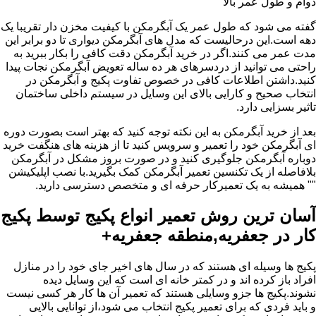
دوام و طول عمر بالا
گفته می شود که طول عمر یک آبگرمکن با کیفیت مخزن دار تقریبا یک
دهه است.این درحالیست که مدل های آبگرمکن دیواری تا دو برابر این
مدت عمر می کنند.اگر در خرید آبگرمکن دقت کافی را بکار ببرید به
راحتی می توانید از دردسرهای هر ده ساله تعویض آبگرمکن نجات پیدا
کنید.داشتن اطلاعات کافی در خصوص تفاوت پکیج و آبگرمکن در
انتخاب صحیح و کارایی بالای این وسایل در سیستم داخلی ساختمان
تاثیر بسزایی دارد.
بعد از خرید آبگرمکن به این نکته توجه کنید که بهتر است بصورت دوره
ای آبگرمکن خود را تعمیر و سرویس کنید تا از هزینه های هنگفت خرید
دوباره آبگرمکن جلوگیری کنید و در صورت بروز مشکل در آبگرمکن
بلافاصله از یک تکنسین تعمیر آبگرمکن کمک بگیرید.با نصب اپلیکیشن
"" همیشه به یک تعمیرکار حرفه ای و متخصص دسترسی دارید.
آسان ترین روش تعمیر انواع پکیج توسط پکیج
کار در جعفریه,منطقه جعفریه+
پکیج ها وسیله ای هستند که در سال های اخیر جای خود را در منازل
افراد باز کرده اند و در کمتر خانه ای است که این وسایل دیده
نشوند.پکیج ها جزو وسایلی هستند که تعمیر آن ها کار هر کسی نیست
و باید فردی که برای تعمیر پکیج انتخاب می شود،از توانایی بالایی