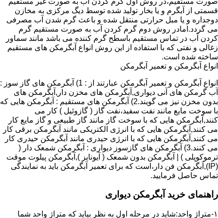
صورت مستقیم،در روش اول گرم کردن آب به صورت غیر مستقیم
قسمتی از آبگرم و یا بخار تولید شده توسط دیگ مرکزی به مخازن
دوجداره و یا مبل حرارتی منتقل شده و باعث گرم شدن آب مصرفی
می گردد.امادر روش دوم گرم کردن آب به صورت مستقیم گرم
کردن آب در تماس مستقیم باسطح گرم کننده می باشد مانند سماور
زغالی و نفتی که با استفاده از این روش انواع آبگرمکن های مستقیم
ساخته شده است.
انواع آبگرمکن و تعمیر آبگرمکن
انواع آبگرمکن و تعمیر آبگرمکن عبارتند از : 1) آبگرمکن های گاز سوز :
آب گرمکن های آنی دیواری,آبگرمکن های مخزن دار,آبگرمکن های
بدون مخزن نیز می گویند.2) آبگرمکن های مستقیم : آبگرمکن هایی که
با سوخت مایع مانند نفت سفید،نفت گاز ( گازوئیل ) کار می
کنند,آبگرمکن هایی که با سوخت گاز مانند گاز طبیعی و گاز مایع کار
می کنند,آبگرمکن هایی که با انرژی الکتریکی مانند آبگرمکن برقی کار
می کنند,آبگرمکن هایی که با انرژی حیدری مانند آبگرمکن حیدری کار
می کنند.3) آبگرمکن های گازسوز دیواری : آبگرمکن شمعک دار (
ترموکوپلی ) | آبگرمکن بدون شمعک ( آیونایز ),آبگرمکن پیلوت موقت
(IP),آبگرمکن فن دار،است که برای تعمیر آبگرمکن باید به نمایندگی
تماس حاصل فرمایید.
راهنمای خرید آبگرمکن دیواری
۱-متراژ واحد:شاید در مرحله اول به نظر بیاید که متراژ واحد شما