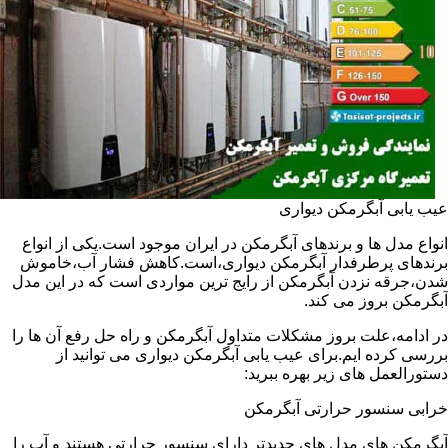
عیب یابی آبگرمکن دیواری
انواع مدل ها و برندهای آبگرمکن در ایران موجود است.یکی از انواع
برندهای پرطرفدار آبگرمکن دیواری،است.کاهش فشار آب،خاموش
شدن،جرقه نزدن آبگرمکن از رایج ترین مواردی است که در این مدل
آبگرمکن بروز می کند.
در ادامه،علت بروز مشکلات متداول آبگرمکن و راه حل رفع آن ها را
بررسی کرده ایم.برای عیب یابی آبگرمکن دیواری می توانید از
دستورالعمل های زیر بهره ببرید:
خرابی سنسور حرارتی آبگرمکن
آبگرمکن های مدل های جدیدتر دارای سنسور حرارتی هستند و آب را