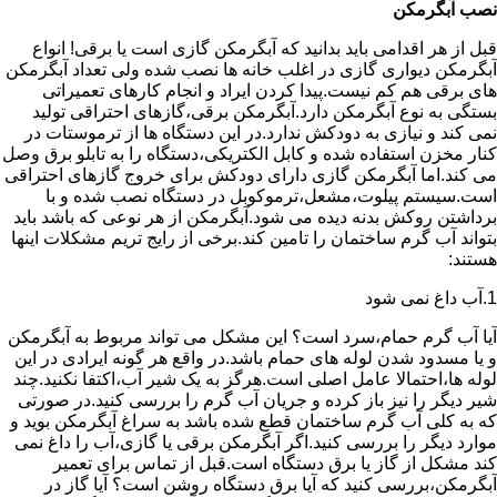
نصب آبگرمکن
قبل از هر اقدامی باید بدانید که آبگرمکن گازی است یا برقی! انواع
آبگرمکن دیواری گازی در اغلب خانه ها نصب شده ولی تعداد آبگرمکن
های برقی هم کم نیست.پیدا کردن ایراد و انجام کارهای تعمیراتی
بستگی به نوع آبگرمکن دارد.آبگرمکن برقی،گازهای احتراقی تولید
نمی کند و نیازی به دودکش ندارد.در این دستگاه ها از ترموستات در
کنار مخزن استفاده شده و کابل الکتریکی،دستگاه را به تابلو برق وصل
می کند.اما آبگرمکن گازی دارای دودکش برای خروج گازهای احتراقی
است.سیستم پیلوت،مشعل،ترموکوبل در دستگاه نصب شده و با
برداشتن روکش بدنه دیده می شود.آبگرمکن از هر نوعی که باشد باید
بتواند آب گرم ساختمان را تامین کند.برخی از رایج تریم مشکلات اینها
هستند:
1.آب داغ نمی شود
آیا آب گرم حمام،سرد است؟ این مشکل می تواند مربوط به آبگرمکن
و یا مسدود شدن لوله های حمام باشد.در واقع هر گونه ایرادی در این
لوله ها،احتمالا عامل اصلی است.هرگز به یک شیر آب،اکتفا نکنید.چند
شیر دیگر را نیز باز کرده و جریان آب گرم را بررسی کنید.در صورتی
که به کلی آب گرم ساختمان قطع شده باشد به سراغ آبگرمکن بوید و
موارد دیگر را بررسی کنید.اگر آبگرمکن برقی یا گازی،آب را داغ نمی
کند مشکل از گاز یا برق دستگاه است.قبل از تماس برای تعمیر
آبگرمکن،بررسی کنید که آیا برق دستگاه روشن است؟ آیا گاز در