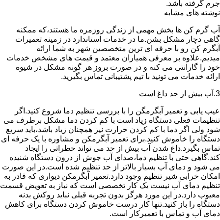
جرم گرفته باشد.
نوشته های مشابه
آب گرم کن ها بخش مهمی از زندگی روزمره ما هستند،که ممکنه
گاهی دچار مشکل بشن.ما در خدمات استاندارد در زمینه تعمیرات
آبگرم کن رو با حرفه ای ترین متخصصین شهر به شما ارائه
میدیم.علاوه بر معرفی همیاران معتمد و قیمت های مشخص خدمات
خود را گارانتی می کنه و در صورت بروز هر گونه مشکل در شیوه
ارائه خدمات می تونید با تیم پشتیبانی تماس بگیرید.
3.آب بیش از حد داغ است
عیب یابی و تعمیر آبگرمگن را با بررسی تنظیم دما شروع کنید.اگر
تنظیمات فعلی دستگاه زیاد است با کم کردن دما مشکل برطرف می
شود ولی اگر دما با کم کردن حرارت نیز همچنان زیاد باشد،باید سریع
دستگاه را خاموش کنید.برای تعمیر آبگرمکن و مشاوره با یک حرفه ای
تماس بگیرد.داغ شدن آب بیش از حد می تواند خطراتی را ایجاد
کند.گاهی حتی با تنظیم دما،صدای آب جوش از درون دستگاه شنیده
می شود و دمای آب بسیار بالاتر از حد تنظیم شده است.در این صورت
امکان خرابی شیر تنظیم وجود دارد.تعمیر آبگرمکن دیواری که قادر به
تنظیم دمای آب نیست یک کار تخصصی است که نیاز به تعویض قسمت
معیوب دارد.در این مورد هرگز بدون تجربه قبلی نباید روکش بدنه
دستگاه را باز کنید.تنها کار درست خاموش کردن دستگاه برای کاهش
دمای آب و تماس با تعمیرکار است.