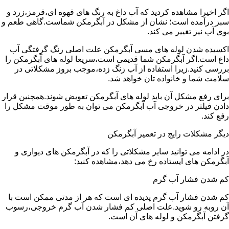
اگر اخیرا مشاهده کردید که آب داغ به رنگ های قهوه ای،قرمز،زرد و
سبز درآمده است؛ نشان از مشکل در آبگرمکن شماست.گاهی طعم و
بوی آب نیز تغییر می کند.
اکسیده شدن لوله های مسی آبگرمکن علت اصلی رنگ گرفتگی آب
داغ است.اگر آبگرمکن شما قدیمی است،سریعا لوله های آبگرمکن را
بررسی کنید.زیرا استفاده از آب زنگ زده،موجب بروز مشکلاتی در
سلامت شما و خانواده تان خواهد شد.
برای رفع مشکل آن باید لوله های آبگرمکن تعویض شوند.همچنین قرار
دادن فیلتر در خروجی آب آبگرمکن می توان به طور موقت مشکل را
رفع کند.
دیگر مشکلات رایج در تعمیر آبگرمکن
در ادامه می توانید سایر مشکلاتی را که در آبگرمکن های دیواری و
آبگرمکن های ایستاده رخ می دهد،مشاهده کنید:
کم شدن فشار آب گرم
کم شدن فشار آب گرم پدیده ای است که هر از مدتی ممکن است با
آن روبه رو شوید.علت اصلی کم فشار شدن آب گرم خروجی،رسوب
گرفتن آبگرمکن و لوله های آن است.