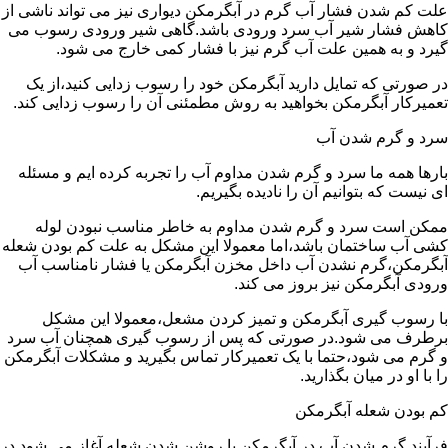
علت کم شدن فشار آب گرم در آبگرمکن دیواری نیز می تواند ناشی از
کاهش فشار شیر آب سرد ورودی باشد.گاهی شیر ورودی رسوب می
گیرد و به همین علت آب گرم نیز با فشار کمی خارج می شود.
در صورتی که تمایل دارید آبگرمکن خود را رسوب زدایی کنید،از یک
تعمیرکار آبگرمکن بخواهید به روش مطمئنی آن را رسوب زدایی کند.
سرد و گرم شدن آب
بارها همه ما سرد و گرم شدن مداوم آب را تجربه کرده ایم و مسئله
ای نیست که بتوانیم آن را نادیده بگیریم.
ممکن است سرد و گرم شدن مداوم به خاطر مناسب نبودن لوله
کشی آب ساختمان باشد،اما معمولا این مشکل به علت کم بودن شعله
آبگرمکن،گرم نشدن آب داخل مخزن آبگرمکن یا فشار نامناسب آب
ورودی آبگرمکن نیز بروز می کند.
با رسوب گیری آبگرمکن و تمیز کردن مشعل،معمولا این مشکل
برطرف می شود.در صورتی که پس از رسوب گیری همچنان آب سرد
و گرم می شود،حتما با یک تعمیرکار تماس بگیرید و مشکلات آبگرمکن
را با او در میان بگذارید.
کم بودن شعله آبگرمکن
فرآیند گرم شدن آب در آبگرمکن با روشن شدن شعله آغاز می شود.در