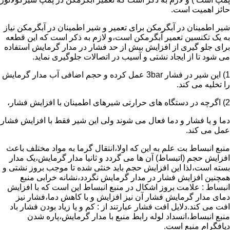
حائز اهمیت است.
شیر اطمینان در آبگرمکن برای تعمیر و شیر اطمینان در آبگرمکن نیاز
به یک تکنسین تعمیر آبگرمکن است،و لازم به ذکر است که این قطعه
برای جلو گیری از افزایش بیش از حد فشار در مدار گرمایش استفاده
می شود تا از ایجاد نشتی و آسیب در اتصالات جلوگیری نماید.
1) این شیر در فشار 3bar عمل کرده و حجم اضافی آب مدار گرمایش
را تخلیه می کند.
2) اگرچه در دستگاه های حرارتی شیرهای اطمینان با افزایش فشار،
دما و یا فشار و دما فعال می شوند ولی این شیر فقط با افزایش فشار
عمل می کند.
منبع انبساط بت علم به این که اولا،انتقال گرما به مواد مختلف باعث
افزایش حجم (اتبساط) آن ها می گردد و ثانیا مدار گرمایش،یک مدار
بسته است،لذا این افزایش حجم باید خنثی شده تا موجب بروز نشتی و
همچنین افزایش فشار در مدار گرمایش نگردد،نشانه خرابی منبع
انبساط : علامت بروز اشکال در منبع انبساط این است که با افزایش
دمای مدار گرمایش فشار آن نیز افزایش و با کاهش دما،فشار نیز
افت می کند.دلایل افت فشار عبارتند از : کم و یا زیاد بودن فشار باد
منبع انبساط،انسداد لوله رابط منبع با مدار گرمایش،پاره شدن
دیافگرام منبع است.