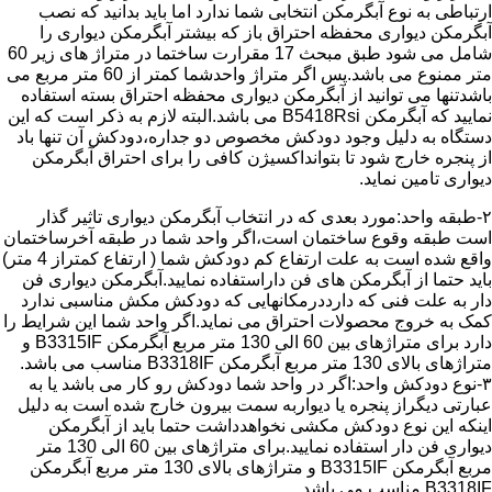
ارتباطی به نوع آبگرمکن انتخابی شما ندارد اما باید بدانید که نصب
آبگرمکن دیواری محفظه احتراق باز که بیشتر آبگرمکن دیواری را
شامل می شود طبق مبحث 17 مقرارت ساختما در متراژ های زیر 60
متر ممنوع می باشد.پس اگر متراژ واحدشما کمتر از 60 متر مربع می
باشدتنها می توانید از آبگرمکن دیواری محفظه احتراق بسته استفاده
نمایید که آبگرمکن B5418Rsi می باشد.البته لازم به ذکر است که این
دستگاه به دلیل وجود دودکش مخصوص دو جداره،دودکش آن تنها باد
از پنجره خارج شود تا بتوانداکسیژن کافی را برای احتراق آبگرمکن
دیواری تامین نماید.
۲-طبقه واحد:مورد بعدی که در انتخاب آبگرمکن دیواری تاثیر گذار
است طبقه وقوع ساختمان است،اگر واحد شما در طبقه آخرساختمان
واقع شده است به علت ارتفاع کم دودکش شما ( ارتفاع کمتراز 4 متر)
باید حتما از آبگرمکن های فن داراستفاده نمایید.آبگرمکن دیواری فن
دار به علت فنی که دارددرمکانهایی که دودکش مکش مناسبی ندارد
کمک به خروج محصولات احتراق می نماید.اگر واحد شما این شرایط را
دارد برای متراژهای بین 60 الی 130 متر مربع آبگرمکن B3315IF و
متراژهای بالای 130 متر مربع آبگرمکن B3318IF مناسب می باشد.
۳-نوع دودکش واحد:اگر در واحد شما دودکش رو کار می باشد یا به
عبارتی دیگراز پنجره یا دیواربه سمت بیرون خارج شده است به دلیل
اینکه این نوع دودکش مکشی نخواهدداشت حتما باید از آبگرمکن
دیواری فن دار استفاده نمایید.برای متراژهای بین 60 الی 130 متر
مربع آبگرمکن B3315IF و متراژهای بالای 130 متر مربع آبگرمکن
B3318IF مناسب می باشد.