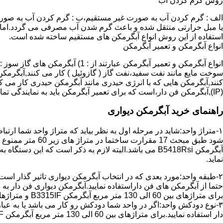
روش گرم کردن آب
الف : گرم کردن آب به صورت غیر مستقیم،ب : گرم کردن آب به صورت
یا مبل حرارتی منتقل شده و باعث گرم شدن آب مصرفی می گردد.اماد
استفاده از این روش انواع آبگرمکن های مستقیم ساخته شده است.
انواع آبگرمکن و تعمیر آبگرمکن
سوخت مایع مانند نفت سفید،نفت گاز ( گازوئیل ) کار می کنند,آبگرمکن 
(IP),آبگرمکن فن دار،است که برای تعمیر آبگرمکن باید به نمایندگی تماس حاصل فرمایید.
راهنمای خرید آبگرمکن دیواری
۱-متراژ واحد:شاید در مرحله اول به نظر بیاید که متراژ واحد شما ارت
آبگرمکن B5418Rsi می باشد.البته لازم به ذکر است که 
نماید.
حتما از آبگرمکن های فن داراستفاده نمایید.آبگرمکن دیواری فن دار 
برای متراژهای بین 60 الی 130 متر مربع آبگرمکن B3315IF و متراژهای بالای 130 متر مربع آبگرمکن B3318IF مناسب می باشد.
۳-نوع دودکش واحد:اگر در واحد شما دودکش رو کار می باشد یا به عبا
دار استفاده نمایید.برای متراژهای بین 60 الی 130 متر مربع آبگرمکن B3315IF و متراژهای بالای 130 متر مربع آبگرمکن B3318IF مناسب می باشد.