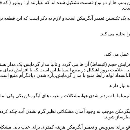
 پمپ ها از دو نوع قسمت تشکیل شده اند که عبارتند از : روتور ( که
ست.
 به یک تکنسین تعمیر آبگرمکن است،و لازم به ذکر است که این قطعه ب
 عمل می کند.
 افزایش حجم (اتبساط) آن ها می گردد و ثانیا مدار گرمایش،یک مدار ب
 : علامت بروز اشکال در منبع انبساط این است که با افزایش دمای م
ساط،انسداد لوله رابط منبع با مدار گرمایش،پاره شدن دیافگرام منبع است
نیاز دارند
نیم،اما با سردتر شدن هوا،مشکلات و عیب های آبگرمکن یکی یکی نمای
رمکن موجب به وجود آمدن مشکلاتی نظیر گرم نشدن آب،چکه کردن آ
طرساز شوند.
وقع برای سرویس و تعمیر آبگرمکن هزینه کمتری برای عیب یابی مشکلا