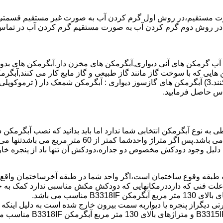
 مستقیم،در روش اول گرم کردن آب به صورت غیر مستقیم قسمتی از 
ر روش دوم گرم کردن آب به صورت مستقیم گرم کردن آب در تماس مس
هایی که با سوخت گاز مانند گاز طبیعی و گاز مایع کار می کنند,آبگرمک
کنند,آبگرمکن هایی که با انرژی حیدری مانند آبگرمکن حیدری کار می کنند.3) آبگرمکن های گازسوز دیواری
باطی به نوع آبگرمکن انتخابی شما ندارد اما باید بدانید که نصب آبگرم
شود طبق مبحث 17 مقرارت ساختما در متراژ های زیر 60 متر
این دستگاه به دلیل وجود دودکش مخصوص دو جداره،دودکش آن تنها باد از پنجر
به علت فنی که دارددرمکانهایی که دودکش مکش مناسبی ندارد کمک به خ
رتی دیگراز پنجره یا دیواربه سمت بیرون خارج شده است به دلیل اینک