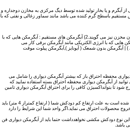
آبگرم و یا بخار تولید شده توسط دیگ مرکزی به مخازن دوجداره و
تقیم باسطح گرم کننده می باشد مانند سماور زغالی و نفتی که با
انواع آبگرمکن و تعمیر آبگرمکن عبارتند از : 1) آبگرمکن های گاز سوز : آب گرمکن های آنی دیواری,آبگرمکن های مخزن دار,آبگرمکن های بدون مخزن نیز می گویند.2) آبگرمکن های مستقیم : آبگرمکن هایی که با
ن هایی که با انرژی الکتریکی مانند آبگرمکن برقی کار می
 : آبگرمکن شمعک دار ( ترموکوپلی ) | آبگرمکن بدون شمعک ( آیونایز ),آبگرمکن پیلوت موقت
کن دیواری محفظه احتراق باز که بیشتر آبگرمکن دیواری را شامل می
 ممنوع می باشد.پس اگر متراژ واحدشما کمتر از 60 متر مربع می باشدتنها می توانید از آبگرمکن دیواری محفظه احتراق بسته استفاده نمایید که
ه خارج شود تا بتوانداکسیژن کافی را برای احتراق آبگرمکن دیواری تامین
۲-طبقه واحد:مورد بعدی که در انتخاب آبگرمکن دیواری تاثیر گذار است طبقه وقوع ساختمان است،اگر واحد شما در طبقه آخرساختمان واقع شده است به علت ارتفاع کم دودکش شما ( ارتفاع کمتراز 4 متر) باید
روج محصولات احتراق می نماید.اگر واحد شما این شرایط را دارد
ه این نوع دودکش مکشی نخواهدداشت حتما باید از آبگرمکن دیواری فن