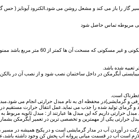
از را باز می کند و مشعل روشن می شود.الکترود آیونایز ( حس گر ) 
ندگی مربوطه تماس حاصل شود
نصب وسایل گاز سوز پر مصرف مانند آبگرمکن د
یبایستی آبگرمکن در داخل ساختمان نصب شود و از نصب آن در بالکن،
 خطرناک است.
فی و گرمایشی)در محفظه ای به نام مبدل حرارتی انجام می شود.مب
د و گرمای تولید شده را جذب می نماید.عمل انتقال حرارت مستقیم د
دل حرارتی داریم که این مبدل ها عبارتند از : مبدل ثانویه مربوط ب
دل حرارتی یکی از مهمترین و تخصصی ترین در تعمیر آبگرمکن بشمار 
کت در آوردن آب در مدار گرمایشی است و در پکیج همیشه در مسیر بر
ملکرداین نوع پمپ لازم است آب در قسمت میانی پروانه آب پخش کن وجود داشته