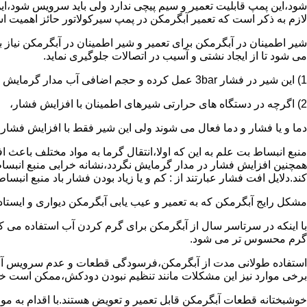
شود،این پمپ قابلیت تعمیر و سیم پیچی ندارد ولی باید سرویس شود،این
لازم به ذکر است که تعمیر آبگرمکن در پمپ سیرکولاتور حائز اهمیت ا
شیر اطمینان در آبگرمکن برای تعمیر و شیر اطمینان در آبگرمکن نیاز
می شود تا از ایجاد نشتی و آسیب در اتصالات جلوگیری نماید.
1) این شیر در فشار 3bar عمل کرده و حجم اضافی آب مدار گرمایش را تخلیه می کند.
2) اگرچه در دستگاه های حرارتی شیرهای اطمینان با افزایش فشار،
دما و یا فشار و دما فعال می شوند ولی این شیر فقط با افزایش فشار
منبع انبساط بت علم به این که اولا،انتقال گرما به مواد مختلف باعث
همچنین افزایش فشار در مدار گرمایش نگردد،نشانه خرابی منبع انبساط
کند.دلایل افت فشار عبارتند از : کم و یا زیاد بودن فشار باد منبع انب
مشکل رایج آبگرمکن که به تعمیر و عیب یابی آبگرمکن دیواری و ایستاده 
با اینکه در سرتاسر سال از آبگرمکن برای گرم کردن آب استفاده می ک
گرم محسوس تر می شود.
استفاده طولانی مدت از آبگرمکن،فرسودگی قطعات و عدم سرویس آبگ
برخی موارد نیز این مشکلات مانند تنظیم نبودن دودکش،ممکن است خ
خوشبختانه قطعات آبگرمکن قابل تعمیر و تعویض هستند.با اقدام به م