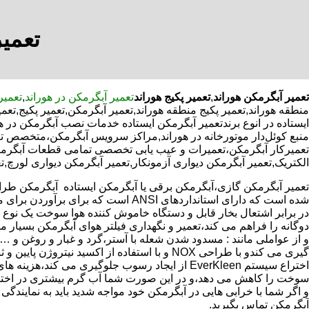
تعمیر
تعمیر آبگرمکن هوراند
,
تعمیر پکیج هوراند
تعمیر آبگرمکن در هوراند
,
تعمیر
منطقه هوراند,تعمیر پکیج منطقه هوراند,تعمیر آبگرمکن,تعمیر پکیج,
ایستاده در انوع برندتعمیر آبگرمکن ایستاده خدمات نصب آبگرمکن در هو
منبع کوئل‌دار موتورخانه در هوراند,مراکز سرویس آبگرمکن،متخصص ت
تعمیرکار آبگرمکن،تعمیرات و عیب یابی تخصصی تمامی قطعات آبگرمکن ب
الکتریک,تعمیر آبگرمکن دیواری آزمونکار,تعمیر آبگرمکن دیواری لورچ,ت
تعمیر آبگرمکن گازی،آبگرمکن برقی یا آبگرمکن ایستاده ​ آبگرمکن طر
شده است که دارای استانداردهای ANSI است که برای برآورد
در برابر اشتعال بخار قابل و دستگاه خاموش کننده هوا سوخت یک نوع
دوگانه را فراهم می کند،تعمیر و نگهداری فیلتر هوای آبگرمکن بسیار 
و از عواملی مانند : مسدود شدن شعله با آستر،گرد و غبار و روغن و …
گیری می کندو با طراحی NOX و با استفاده از اکسید نیتروژن پایین و
اختراع سیستم EverKleen از ایجاد رسوب جلوگیری می کند،هزینه ها
سوخت را کاهش می دهد،و در این صورت شما آب گرم بیشتری در اختیار
و اگر شما با خرابی هایی در آبگرمکن خود مواجه شدید باید به نمایندگی 
آبگرمکن تماس بگیرید.