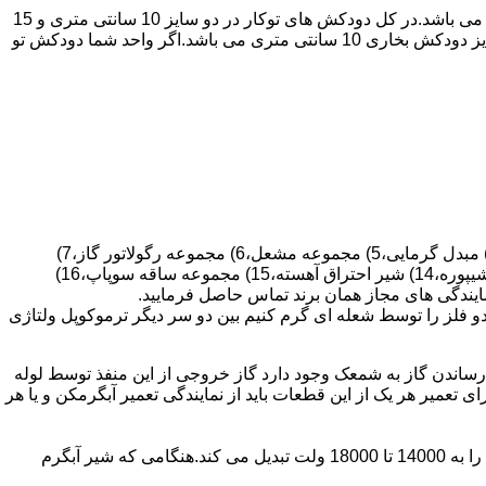
۴-سایز دودکش واحد:اگر واحد شما دارای دودکش تو کار تا پشت بام می باشد سایز این دودکش تعیین کننده نوع آبگرمکن دیواری انتخابی شما می باشد.در کل دودکش های توکار در دو سایز 10 سانتی متری و 15
سانتی متری می باشد به عبارت دیگر قطر دودکش داخل کار این ابعاد می باشد.برای اینکه بهتر بتوانیم منظورمان را برسانیم دودکش های سایز دودکش بخاری 10 سانتی متری می باشد.اگر واحد شما دودکش تو
قطعات ساختمان آب گرم کن های دیواری شمعک دار عبارتند از : 1) کلاهک تعدیل،2) کلاهک تعدیل جریان دودکش،3) صفحه پشتی آبگرمکن،4) مبدل گرمایی،5) مجموعه مشعل،6) مجموعه رگولاتور گاز،7)
مجموعه رگولاتور آب،8) رویه آبگرمکن،9) صفحه پشتی آبگرمکن،10) رگولاتور آب در آبگرمکن های شمعک دار،11) بدنه،12) قاب برنجی،13) شیپوره،14) شیر احتراق آهسته،15) مجموعه ساقه سوپاپ،16)
و فلز را توسط شعله ای گرم کنیم بین دو سر دیگر ترموکوپل ولتاژی
ساندن گاز به شمعک وجود دارد گاز خروجی از این منفذ توسط لوله
عمیر هر یک از این قطعات باید از نمایندگی تعمیر آبگرمکن و یا هر
برد کنترل آبگرمکن:نیروی محرکه این برد از یک آدابتور یا دو عدد باتری 1/5 ولت تامین می شود.برای ایجاد جرقه یک تراس افزاینده این 3 ولت را به 14000 تا 18000 ولت تبدیل می کند.هنگامی که شیر آبگرم