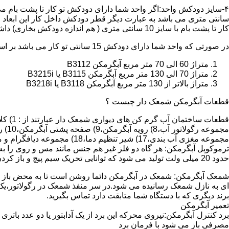
کار تا پشت بام با سایز 10 سانتی متری ( هم اندازه دودکش بخاری) داشته باشد تنها می توانید از آبگرمکن BX114 استفاده نمایید.
در صورتی که واحد شما دارای دودکش 15 سانتی تو کار می باشد بر اساس متراژ می توانید دستگاه های زیر را انتخاب نمایید:
متراژ 60 الی 70 متر مربع آبگرمکن B3112
متراژ 70 الی 130 متر مربع آبگرمکن B3115 یا B3215i
متراژ بالاتر از 130 متر مربع آبگرمکن B3118 یا B3218i
قطعات آبگرمکن شمعک دار چیست ؟
مجموعه مغزی آب بندی،17) شیر تنظیم دما،18) مجموعه دیافگرام و میل سوپاپ آب 19) ترموکوپل و … که ما برای تعمیر آبگرمکن باید به نمایندگی های مجاز همان برند تماس حاصل فرمایید.
ترموکوپل آبگرمکن: هر گاه دو فلز غیر هم جنس مانند مس و روی را به
حدود 20 میلی ولت تولید می شود که توانایی تحریک سیم پیچ و باز کردن شیر مغناطیسی وسایل گاز سوز را در مدت 20 ثانیه دارد.
شمعک آبگرمکن: شمعک در آبگرمکن دائما روشن است تا به محض باز شد
ای به نازل شمعک رسانیده می شود.در سر منفذ شمعک در رگولاتور،یک ص
برند دیگری که با دستگاه شما متابقت دارد تماس بگیرید.
تعمیر آبگرمکن
مصرفی باز می شود با فرمان برد