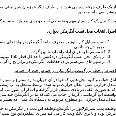
از یک طرف جرقه زده می شود و از طرف دیگر همزمان شیر برقی مسیر گ
روشن می ماند و تعمیر
برد کنترل یک کار بسیار مهم و تخصصی است و برای برد باید به نمای
اصول انتخاب محل نصب آبگرمکن دیواری
طریق دریچه دائمی
که مستقیما به هوای آزاد راه دارد تامین گردد.
در بالای محل نصب آبگرمکن دودکشی با حداقل قطر 150 میلیمتر تعبیه شده باشد.
در شهر های سردسیر برای حفاظت آبگرمکن در برابر یخ زدگی م
احتیاط و خطر بزرگ:نصب آبگرمکن در حمام،رخت کن حمام،
اتاق خواب و کلیه محل هایی که هوا در آن جریان ندارد،ممنوع و بسیار
مبدل حرارتی عمل انتقال حرارت تولید شده توسط مشعل به آب (مصر
که به صورت افقی در بالای مشعل قرار گرفته و آب از آن عبور می کن
واسطه آب گرمایشی گرما را جذب می کند.که ما در آبگرمکن چند مبل مب
مبدل،مبدل حرارتی دو منظوره مربوط به دستگاه تک مبدل که تعمیر مب
وظیفه پمپ سیرکولاتور در آبگرمکن:وظیفه این پمپ در آبگرمکن به حر
مرکز) بوده و با برق 220 ولت کار می کند.مبرای ع