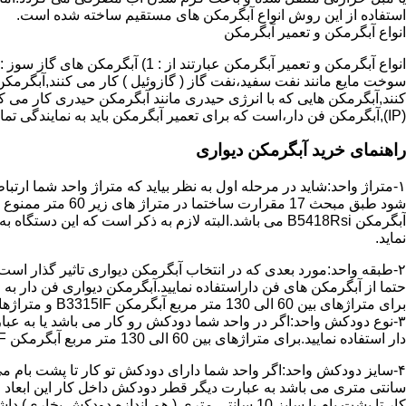
استفاده از این روش انواع آبگرمکن های مستقیم ساخته شده است.
انواع آبگرمکن و تعمیر آبگرمکن
سوخت مایع مانند نفت سفید،نفت گاز ( گازوئیل ) کار می کنند,آبگرمکن 
(IP),آبگرمکن فن دار،است که برای تعمیر آبگرمکن باید به نمایندگی تماس حاصل فرمایید.
راهنمای خرید آبگرمکن دیواری
۱-متراژ واحد:شاید در مرحله اول به نظر بیاید که متراژ واحد شما ارت
آبگرمکن B5418Rsi می باشد.البته لازم به ذکر است که 
نماید.
حتما از آبگرمکن های فن داراستفاده نمایید.آبگرمکن دیواری فن دار 
برای متراژهای بین 60 الی 130 متر مربع آبگرمکن B3315IF و متراژهای بالای 130 متر مربع آبگرمکن B3318IF مناسب می باشد.
۳-نوع دودکش واحد:اگر در واحد شما دودکش رو کار می باشد یا به عبا
دار استفاده نمایید.برای متراژهای بین 60 الی 130 متر مربع آبگرمکن B3315IF و متراژهای بالای 130 متر مربع آبگرمکن B3318IF مناسب می باشد.
کار تا پشت بام با سایز 10 سانتی متری ( هم اندازه دودکش بخاری) داشته باشد تنها می توانید از آبگرمکن BX114 استفاده نمایید.