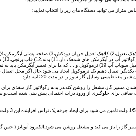
 یکدیگر اتصال دهیم یک ترموکوپل ایجاد می شود.حال اگر محل اتصال د
ن مسیر گاز،مشعل را روشن کند.در بدنه رگولاتور گاز منفذی برای ر
افی برای جلوگیری از ورود ذرات احتمالی پیش بینی شده است.و برای ت
از را باز می کند و مشعل روشن می شود.الکترود آیونایز ( حس گر ) 