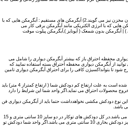
انواع آبگرمکن و تعمیر آبگرمکن عبارتند از : 1) آبگرمکن های گاز سوز : آب گرمکن های آنی دیواری,آبگرمکن های مخزن دار,آبگرمکن های بدون مخزن نیز می گویند.2) آبگرمکن های مستقیم : آبگرمکن هایی که با
ن هایی که با انرژی الکتریکی مانند آبگرمکن برقی کار می
 : آبگرمکن شمعک دار ( ترموکوپلی ) | آبگرمکن بدون شمعک ( آیونایز ),آبگرمکن پیلوت موقت
کن دیواری محفظه احتراق باز که بیشتر آبگرمکن دیواری را شامل می
 ممنوع می باشد.پس اگر متراژ واحدشما کمتر از 60 متر مربع می باشدتنها می توانید از آبگرمکن دیواری محفظه احتراق بسته استفاده نمایید که
ه خارج شود تا بتوانداکسیژن کافی را برای احتراق آبگرمکن دیواری تامین
۲-طبقه واحد:مورد بعدی که در انتخاب آبگرمکن دیواری تاثیر گذار است طبقه وقوع ساختمان است،اگر واحد شما در طبقه آخرساختمان واقع شده است به علت ارتفاع کم دودکش شما ( ارتفاع کمتراز 4 متر) باید
روج محصولات احتراق می نماید.اگر واحد شما این شرایط را دارد
ه این نوع دودکش مکشی نخواهدداشت حتما باید از آبگرمکن دیواری فن
۴-سایز دودکش واحد:اگر واحد شما دارای دودکش تو کار تا پشت بام می باشد سایز این دودکش تعیین کننده نوع آبگرمکن دیواری انتخابی شما می باشد.در کل دودکش های توکار در دو سایز 10 سانتی متری و 15
سانتی متری می باشد به عبارت دیگر قطر دودکش داخل کار این ابعاد می باشد.برای اینکه بهتر بتوانیم منظورمان را برسانیم دودکش های سایز دودکش بخاری 10 سانتی متری می باشد.اگر واحد شما دودکش تو