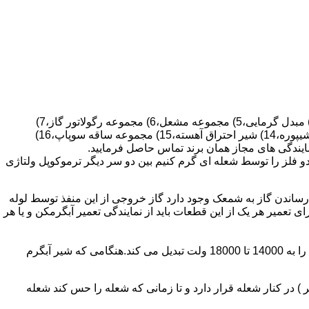
قطعات ساختمان آب گرم کن های دیواری شمعک دار عبارتند از : 1) کلاهک تعدیل،2) کلاهک تعدیل جریان دودکش،3) صفحه پشتی آبگرمکن،4) مبدل گرمایی،5) مجموعه مشعل،6) مجموعه رگولاتور گاز،7)
مجموعه رگولاتور آب،8) رویه آبگرمکن،9) صفحه پشتی آبگرمکن،10) رگولاتور آب در آبگرمکن های شمعک دار،11) بدنه،12) قاب برنجی،13) شیپوره،14) شیر احتراق آهسته،15) مجموعه ساقه سوپاپ،16)
و فلز را توسط شعله ای گرم کنیم بین دو سر دیگر ترموکوپل ولتاژی
ساندن گاز به شمعک وجود دارد گاز خروجی از این منفذ توسط لوله
عمیر هر یک از این قطعات باید از نمایندگی تعمیر آبگرمکن و یا هر
برد کنترل آبگرمکن:نیروی محرکه این برد از یک آدابتور یا دو عدد باتری 1/5 ولت تامین می شود.برای ایجاد جرقه یک تراس افزاینده این 3 ولت را به 14000 تا 18000 ولت تبدیل می کند.هنگامی که شیر آبگرم
در کنار شعله قرار دارد و تا زمانی که شعله را حس کند شعله