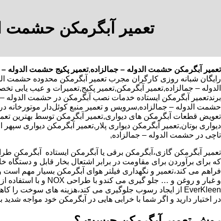
تعمیر آبگرمکن حشمت الد
تعمیر آبگرمکن حشمت الدوله – جمالزاده
,
تعمیر پکیج حشمت الدوله – 
رایگان شبانه روزی کارگران مجرب تعمیر آبگرمکن محدوده حشمت الدو
الدوله – جمالزاده,تعمیر آبگرمکن,تعمیر پکیج,تعمیرات و عیب یابی ت
برندتعمیر آبگرمکن ایستاده خدمات نصب آبگرمکن در حشمت الدوله – جم
حشمت الدوله – جمالزاده,سرویس و تعمیر منبع کوئل‌دار موتورخانه 
تعویض قطعات آبگرمکن های دیواری,تعمیر آبگرمکن توسط بهترین تعمی
دیواری بوتان,تعمیر آبگرمکن دیواری پلار,تعمیر آبگرمکن دیواری سپهر 
تاچی در حشمت الدوله – جمالزاده,
که برای برآوردن برای مقاومت در برابر اشتعال بخار قابل و دستگاه 
فراهم می کند،تعمیر و نگهداری فیلتر هوای آبگرمکن بسیار مهم است و
و غبار و روغن و … جلو گیری 
EverKleen از ایجاد رسوب جلوگیری می کند،هزینه های سوخت ر
در اختیار دارید و اگر شما با خرابی هایی در آبگرمکن خود مواجه شدید ب
روش تعمیر آبگرمکن چیست ؟