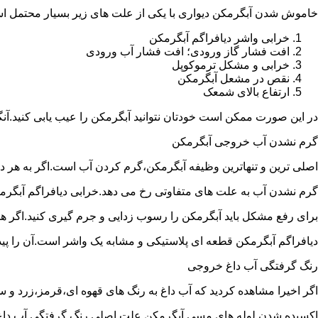
خاموش شدن آبگرمکن دیواری با یکی از علت های زیر بسیار محتمل ا
خرابی واشر دیافراگم آبگرمکن
افت فشار گاز ورودی؛ افت فشار آب ورودی
خرابی و مشکل ترموکوپل
نقص در مشعل آبگرمکن
ارتفاع بالای شمعک
در این صورت ممکن است خودتان نتوانید آبگرمکن را عیب یابی کنید.آن
گرم نشدن آب خروجی آبگرمکن
اصلی ترین و تنهاترین وظیفه آبگرمکن،گرم کردن آب است.اگر به هر دلی
گرم نشدن آب به علت های متفاوتی رخ می دهد.خرابی دیافراگم آبگر
برای رفع مشکل باید آبگرمکن را رسوب زدایی و جرم گیری کنید.اگر ه
دیافراگم آبگرمکن قطعه ای پلاستیکی و مشابه یک واشر است.آن را پیدا 
رنگ گرفتگی آب داغ خروجی
اگر اخیرا مشاهده کردید که آب داغ به رنگ های قهوه ای،قرمز،زرد و
اکسیده شدن لوله های مسی آبگرمکن علت اصلی رنگ گرفتگی آب داغ ا