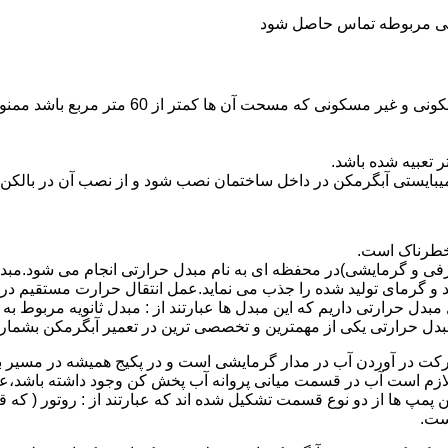
ندگی مربوطه تماس حاصل شود
نصب وسایل گاز سوز پر مصرف مانند آبگرمکن د
یبایستی آبگرمکن در داخل ساختمان نصب شود و از نصب آن در بالکن،
 خطرناک است.
فی و گرمایشی)در محفظه ای به نام مبدل حرارتی انجام می شود.مب
د و گرمای تولید شده را جذب می نماید.عمل انتقال حرارت مستقیم د
دل حرارتی داریم که این مبدل ها عبارتند از : مبدل ثانویه مربوط ب
دل حرارتی یکی از مهمترین و تخصصی ترین در تعمیر آبگرمکن بشمار 
کت در آوردن آب در مدار گرمایشی است و در پکیج همیشه در مسیر بر
ملکرداین نوع پمپ لازم است آب در قسمت میانی پروانه آب پخش کن وجود داشته
 پمپ ها از دو نوع قسمت تشکیل شده اند که عبارتند از : روتور ( که
ست.