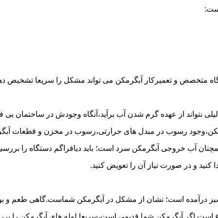
ست:
گاه متخصص و تعمیرکار آبگرمکن می تواند مشکل را سریعا تشخیص دهد 
لی نتواند از عهده گرم شدن آب برآید،آنگاه وجودش در ساختمان بی فای
مکن،وجود رسوب در مبدل های حرارتی،رسوب در مخزن و قطعات آبگرم
مچنان آب خروجی آبگرمکن سرد است؛ باید دیافراگم دستگاه را بررسی 
کنید و در صورت نیاز آن را تعویض کنید.
 سبز درآمده است؛ نشان از مشکل در آبگرمکن شماست.گاهی طعم و بوی 
ست.اگر آبگرمکن شما قدیمی است،سریعا لوله های آبگرمکن را بررسی