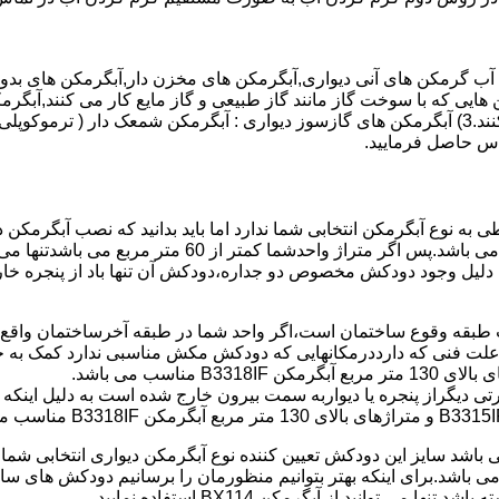
هایی که با سوخت گاز مانند گاز طبیعی و گاز مایع کار می کنند,آبگرمک
کنند,آبگرمکن هایی که با انرژی حیدری مانند آبگرمکن حیدری کار می کنند.3) آبگرمکن های گازسوز دیواری
باطی به نوع آبگرمکن انتخابی شما ندارد اما باید بدانید که نصب آبگرم
شود طبق مبحث 17 مقرارت ساختما در متراژ های زیر 60 متر
این دستگاه به دلیل وجود دودکش مخصوص دو جداره،دودکش آن تنها باد از پنجر
به علت فنی که دارددرمکانهایی که دودکش مکش مناسبی ندارد کمک به خ
رتی دیگراز پنجره یا دیواربه سمت بیرون خارج شده است به دلیل اینک