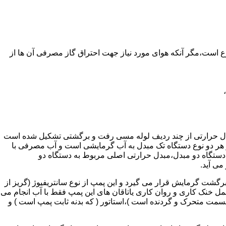
ر واحدهای مسکونی و غیر مسکونی که مسحت آن ها کمتر از 60 متر مربع باشد ممنوع است،مگر آنکه هوای مورد نیاز جهت احتراق گاز مصرفی آن ها از
دل حرارتی از چند ردیف لوله مسی رفت و برگشتی تشکیل شده است
ر هر دو نوع دستگاه تک مبدل به آب گرمایشی است و آب مصرفی با
ه دستگاه دو مبدل،مبدل حرارتی اصلی مربوط به دستگاه دو
می آید.
گشت گرمایش قرار می گیرد و این پمپ از نوع سانتریفیوژ (گریز از
 باشد،عمل خنک کاری و روان کاری یاتاقان های این پمپ فقط با آب انجام می
 قسمت متحرک و گردنده است )،استاتور ( که بدنه ثابت پمپ است ) و