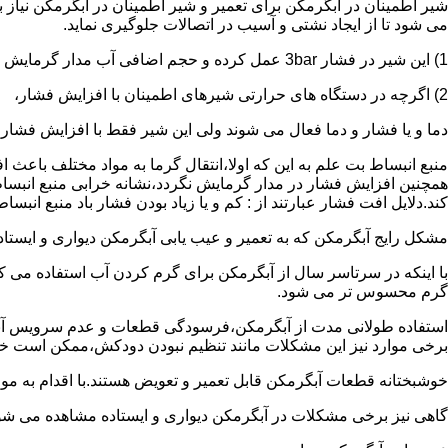
شیر اطمینان در آبگرمکن برای تعمیر و شیر اطمینان در آبگرمکن نیاز
می شود تا از ایجاد نشتی و آسیب در اتصالات جلوگیری نماید.
1) این شیر در فشار 3bar عمل کرده و حجم اضافی آب مدار گرمایش را تخلیه می کند.
2) اگرچه در دستگاه های حرارتی شیرهای اطمینان با افزایش فشار،
دما و یا فشار و دما فعال می شوند ولی این شیر فقط با افزایش فشار
منبع انبساط بت علم به این که اولا،انتقال گرما به مواد مختلف باعث
همچنین افزایش فشار در مدار گرمایش نگردد،نشانه خرابی منبع انبساط
کند.دلایل افت فشار عبارتند از : کم و یا زیاد بودن فشار باد منبع انب
مشکل رایج آبگرمکن که به تعمیر و عیب یابی آبگرمکن دیواری و ایستاده 
با اینکه در سرتاسر سال از آبگرمکن برای گرم کردن آب استفاده می ک
گرم محسوس تر می شود.
استفاده طولانی مدت از آبگرمکن،فرسودگی قطعات و عدم سرویس آبگ
برخی موارد نیز این مشکلات مانند تنظیم نبودن دودکش،ممکن است خ
خوشبختانه قطعات آبگرمکن قابل تعمیر و تعویض هستند.با اقدام به م
گاهی نیز برخی مشکلات در آبگرمکن دیواری و ایستاده مشاهده می شو