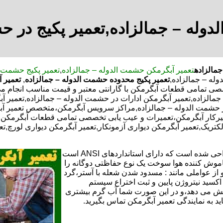
وله – جمالزاده,تعمیر پکیج در ح
جمالزاده
تعمیر آبگرمکن حشمت الدوله – جمالزاده
,
تعمیر پکیج حشمت ا
له – جمالزاده,
تعمیر پکیج محدوده حشمت الدوله – جمالزاده
,
تعمیر آ
خصصی تمامی قطعات آبگرمکن با گارانتی معتبر و قیمت مناسب انجام می
الزاده,تعمیر آبگرمکن ادارات در حشمت الدوله – جمالزاده,تعمیر آبگ
در حشمت الدوله – جمالزاده,مراکز سرویس آبگرمکن،متخصص تعمیر آب
رکار آبگرمکن،تعمیرات و عیب یابی تخصصی تمامی قطعات آبگرمکن با 
الکتریک,تعمیر آبگرمکن دیواری آزمونکار,تعمیر آبگرمکن دیواری لورچ,ت
تعمیر آبگرمکن گازی،آبگرمکن برقی یا آبگرمکن ایستاده ​ آبگرمکن طراحی شده است که دارای استانداردهای ANSI است
خاموش کننده هوا سوخت یک نوع حفاظتی دوگانه را
 از عواملی مانند : مسدود شدن شعله با آستر،گرد
می کندو با طراحی NOX و با استفاده از اکسید نیتروژن پایین و ثبت اختراع سیستم
ا کاهش می دهد،و در این صورت شما آب گرم بیشتری
اید به نمایندگی تعمیر آبگرمکن تماس بگیرید.