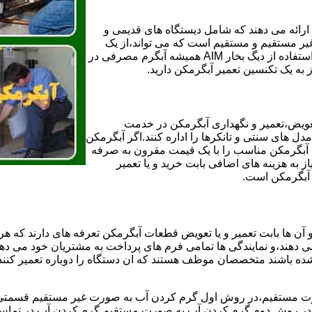
ائه می دهند که شامل دیستگاه های قدیمی و
لن و همچنین مخازن آب غیر مستقیم و مستقیم است که می تواند،از یک
سیستم دیگ بخار با کارآمدترین دیگهای آب مصرفی نیاز دارید و شما با استفاده از دیگ بخار AIM همیشه آبگرم مصرفی در
ز به یک تکنسین تعمیر آبگرمکن دارید.
عویض،تعمیر و نگهداری آبگرمکن در خدمت
 های سنتی و تانکرها را اداره کنند.اگر آبگرمکن
کند آبگرمکن مناسب را با یک قیمت مقرون به صرفه
ز به هزینه های اضافی بابت خرید و یا تعمیر
ر آبگرمکن است.
آن ها بابت تعمیر و یا تعویض قطعات آبگرمکن تعرفه های دارند که هر 
می دهند،و نمایندگی ها تمامی فرم های پرداخت به مشتریان خود می دهند
ده باشند متخصصان موظف هستند که ان دستگاه را دوباره تعمیر کنند و
 مستقیم،در روش اول گرم کردن آب به صورت غیر مستقیم قسمتی از 
ر روش دوم گرم کردن آب به صورت مستقیم گرم کردن آب در تماس مس