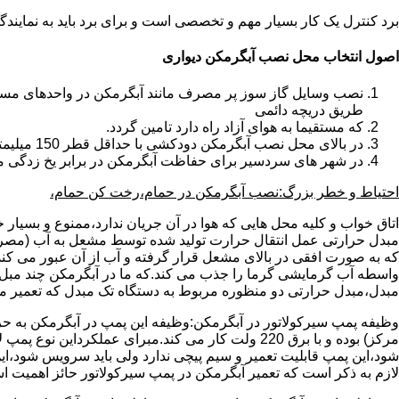
برد کنترل یک کار بسیار مهم و تخصصی است و برای برد باید به نمای
اصول انتخاب محل نصب آبگرمکن دیواری
طریق دریچه دائمی
که مستقیما به هوای آزاد راه دارد تامین گردد.
در بالای محل نصب آبگرمکن دودکشی با حداقل قطر 150 میلیمتر تعبیه شده باشد.
در شهر های سردسیر برای حفاظت آبگرمکن در برابر یخ زدگی م
احتیاط و خطر بزرگ:نصب آبگرمکن در حمام،رخت کن حمام،
اتاق خواب و کلیه محل هایی که هوا در آن جریان ندارد،ممنوع و بسیار
مبدل حرارتی عمل انتقال حرارت تولید شده توسط مشعل به آب (مصر
که به صورت افقی در بالای مشعل قرار گرفته و آب از آن عبور می کن
واسطه آب گرمایشی گرما را جذب می کند.که ما در آبگرمکن چند مبل مب
مبدل،مبدل حرارتی دو منظوره مربوط به دستگاه تک مبدل که تعمیر مب
وظیفه پمپ سیرکولاتور در آبگرمکن:وظیفه این پمپ در آبگرمکن به حر
مرکز) بوده و با برق 220 ولت کار می کند.مبرای ع
شود،این پمپ قابلیت تعمیر و سیم پیچی ندارد ولی باید سرویس شود،این
لازم به ذکر است که تعمیر آبگرمکن در پمپ سیرکولاتور حائز اهمیت ا