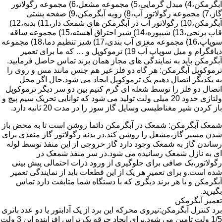
آبگرمکن،4) مبدل گرمایی،5) مجموعه مشعل،6) مجموعه رگولاتور
گاز،7) مجموعه رگولاتور آب،8) رویه آبگرمکن،9) صفحه پشتی
آبگرمکن،10) رگولاتور آب در آبگرمکن های شمعک دار،11) بدنه،12)
قاب برنجی،13) شیپوره،14) شیر احتراق آهسته،15) مجموعه ساقه
سوپاپ،16) مجموعه مغزی آب بندی،17) شیر تنظیم دما،18) مجموعه
دیافگرام و میل سوپاپ آب 19) ترموکوپل و … که ما برای تعمیر
آبگرمکن باید به نمایندگی های مجاز همان برند تماس حاصل فرمایید.
ترموکوپل آبگرمکن: هر گاه دو فلز غیر هم جنس مانند مس و روی را
به یکدیگر اتصال دهیم یک ترموکوپل ایجاد می شود.حال اگر محل
اتصال دو فلز را توسط شعله ای گرم کنیم بین دو سر دیگر ترموکوپل
ولتاژی حدود 20 میلی ولت تولید می شود که توانایی تحریک سیم پیچ و
باز کردن شیر مغناطیسی وسایل گاز سوز را در مدت 20 ثانیه دارد.
شمعک آبگرمکن: شمعک در آبگرمکن دائما روشن است تا به محض باز
شدن مسیر گاز،مشعل را روشن کند.در بدنه رگولاتور گاز منفذی برای
رساندن گاز به شمعک وجود دارد گاز خروجی از این منفذ توسط لوله
ای به نازل شمعک رسانیده می شود.در سر منفذ شمعک در
رگولاتور،یک صافی برای جلوگیری از ورود ذرات احتمالی پیش بینی
شده است.و برای تعمیر هر یک از این قطعات باید از نمایندگی تعمیر
آبگرمکن و یا هر برند دیگری که با دستگاه شما متابقت دارد تماس
بگیرید.
تعمیر آبگرمکن
برد کنترل آبگرمکن:نیروی محرکه این برد از یک آدابتور یا دو عدد باتری
1/5 ولت تامین می شود.برای ایجاد جرقه یک تراس افزاینده این 3 ولت