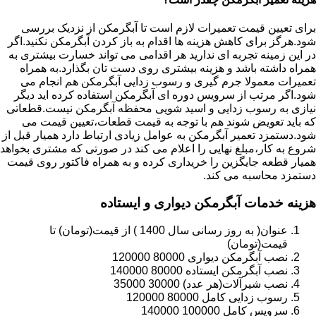
برای تعیین قیمت تعمیرات لازم است تا آبگرمکن از نزدیک بررسی
شود.هرگز برای کاهش هزینه ها اقدام به باز کردن آبگرمکن نکنید.اگر
در این زمینه تجربه ای ندارید هر اقدامی می تواند خسارت بیشتری به
همراه داشته باشد و هزینه بیشتری روی دست تان بگذارد.به همراه
تعمیرات معمولا جرم گیری و رسوب زدایی آبگرمکن هم انجام می
شود.اگر مرتب از سرویس دوره ای آبگرمکن استفاده کرده اید دیگر
نیازی به رسوب زدایی و اسید شویی محفظه آبگرمکن نیست.قطعاتی
که باید تعویض شوند هم با توجه به قیمت قطعات،تعیین قیمت می
شود.دستمزد تعمیر آبگرمکن به عوامل زیادی ارتباط دارد همیار قبل از
شروع به کار،مبلغ نهایی را اعلام می کند در صورتی که مشتری بخواهد
همیار قطعه جایگزین را خریداری کرده و به همراه فاکتور روی قیمت
دستمزد محاسبه می کند.
هزینه خدمات آبگرمکن دیواری و ایستاده
عنوان( به روز رسانی سال 1400 ) از قیمت(تومان) تا
قیمت(تومان)
نصب آبگرمکن دیواری 80000 120000
نصب آبگرمکن ایستاده 80000 140000
نصب شیرآلات(هر عدد) 30000 35000
رسوب زدایی کامل 80000 120000
سرویس کامل 100000 140000