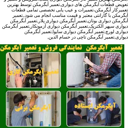
تعویض قطعات آبگرمکن های دیواری,تعمیر آبگرمکن توسط بهترین
تعمیرکار آبگرمکن،تعمیرات و عیب یابی تخصصی تمامی قطعات
آبگرمکن با گارانتی معتبر و قیمت مناسب انجام می شود.,تعمیر
آبگرمکن دیواری بوتان,تعمیر آبگرمکن دیواری پلار,تعمیر آبگرمکن
دیواری سپهر الکتریک,تعمیر آبگرمکن دیواری آزمونکار,تعمیر آبگرمکن
دیواری لورچ,تعمیر آبگرمکن دیواری سایوا,تعمیر آبگرمکن
دیواری,تعمیر آبگرمکن تاچی در حسام الدین,