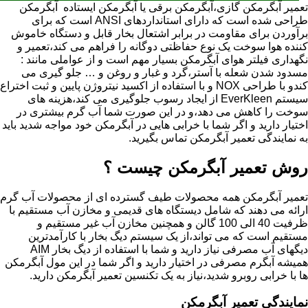
تعمیر آبگرمکن گازی،آبگرمکن برقی یا آبگرمکن ایستاده ​ آبگرمکن
طراحی شده است که دارای استانداردهای ANSI است که برای
برآوردن برای مقاومت در برابر اشتعال بخار قابل و دستگاه خاموش
کننده هوا سوخت یک نوع حفاظتی دوگانه را فراهم می کند،تعمیر و
نگهداری فیلتر هوای آبگرمکن بسیار مهم است و از عواملی مانند :
مسدود شدن شعله با آستر،گرد و غبار و روغن و … جلو گیری می
کندو با طراحی NOX و با استفاده از اکسید نیتروژن پایین و ثبت اختراع
سیستم EverKleen از ایجاد رسوب جلوگیری می کند،هزینه های
سوخت را کاهش می دهد،و در این صورت شما آب گرم بیشتری در
اختیار دارید و اگر شما با خرابی هایی در آبگرمکن خود مواجه شدید باید
به نمایندگی تعمیر آبگرمکن تماس بگیرید.
روش تعمیر آبگرمکن چیست ؟
تعمیر آبگرمکن همه محصولات طیف گسترده ای از محصولات آب گرم
ارائه می دهند که شامل دیستگاه های قدیمی و مخازن آب مستقیم با
ظرفیت 40 الی 100 گالن و همچنین مخازن آب غیر مستقیم و
مستقیم است که می تواند،از یک سیستم دیگ بخار با کارآمدترین
دیگهای آب مصرفی نیاز دارید و شما با استفاده از دیگ بخار AIM
همیشه آبگرم مصرفی در اختیار دارید و اگر شما در این مول آبگرمکن
ها با خرابی روبرو شدید،نیاز به یک تکنسین تعمیر آبگرمکن دارید.
نمایندگی تعمیر آبگرمکن