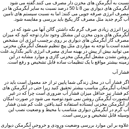
نسبت به آبگرمکن های مخزن دار مصرف می کنند.گفته می شود
آبگرمکن های دیواری بین 8 تا 50 درصد نسبت به سایر آبگرمکن ها در
مصرف انرژی صرفه جویی می کنند; اما به نسبت سیستم های تامین
آب گرم جدید مثل مصرف گاز پکیج باید بررسی و مقایسه شود.
زیرا انرژی زیادی صرف گرم نگه داشتن گالن آنها می شود که در
آبگرمکن های بدون مخزن این مشکل وجود ندارد.توجه کنید که میزان
مصرف گاز آبگرمکن های دیواری بر روی برچسب انرژی آن مشخص
شده است.با توجه به مواردی مثل پیچ تنظیم شمعک آبگرمکن مخزنی
می توانید بیش از پیش در بهینه سازی مصرف انرژی تاثیر بگذارید.علت
روشن نشدن مشعل آبگرمکن مخزنی گازی و موارد مشابه در این
زمینه بیشتر مواقع با یک تنظیمات ساده قابل تشخیص و رفع است.
فشار آب
اگر فشار آب در محل زندگی شما پایین تر از حد معمول است باید در
انتخاب آبگرمکن مناسب بیشتر تحقیق کنید زیرا حتی در آبگرمکن های
کم فشار نیز حداقل میزان فشار آب ضروری است چرا که در غیر
اینصورت آبگرمکن روشن نمی شود.توصیه می شود در صورت امکان
از آبگرمکن مخزنی ایستاده استفاده کنید.یافتن علت کم شدن فشار
آب گرم در آبگرمکن دیواری متناسب با محیط و وضعیت نصب این
وسیله قابل تشخیص و بررسی است.
علاوه بر این موارد بررسی وضعیت ورودی و خروجی آبگرمکن دیواری