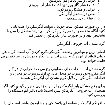
خرابی واشر دیافراگم آبگرمکن
افت فشار گاز ورودی؛ افت فشار آب ورودی
خرابی و مشکل ترموکوپل
نقص در مشعل آبگرمکن
ارتفاع بالای شمعک
در این صورت ممکن است خودتان نتوانید آبگرمکن را عیب یابی
کنید.آنگاه متخصص و تعمیرکار آبگرمکن می تواند مشکل را سریعا
تشخیص دهد و در صورت نیاز آبگرمکن را تعمیر کند.
گرم نشدن آب خروجی آبگرمکن
اصلی ترین و تنهاترین وظیفه آبگرمکن،گرم کردن آب است.اگر به هر
دلیلی نتواند از عهده گرم شدن آب برآید،آنگاه وجودش در ساختمان بی
فایده خواهد بود.
گرم نشدن آب به علت های متفاوتی رخ می دهد.خرابی دیافراگم
آبگرمکن،وجود رسوب در مبدل های حرارتی،رسوب در مخزن و
قطعات آبگرمکن از دلایل گرم نشدن آب آبگرمکن هستند.
برای رفع مشکل باید آبگرمکن را رسوب زدایی و جرم گیری کنید.اگر
همچنان آب خروجی آبگرمکن سرد است؛ باید دیافراگم دستگاه را
بررسی کنید.
دیافراگم آبگرمکن قطعه ای پلاستیکی و مشابه یک واشر است.آن را