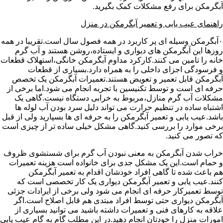
آبگرمکن برای رفع مشکلات کمک بگیرید.
راهنمای عیب یابی و تعمیر آبگرمکن در منزل
۰آبگرمکن وسیله ای پر کاربرد در همه فصول سال است.تقریبا در همه
روزها این آبگرمکن های دیواری و ایستاده،روشن هستند و آب گرم
خانه را تامین می کنند.کارکرد مداوم آبگرمکن خانگی،استهلاک قطعات
و فرسودگی اجزای داخلی را به همراه دارد.بسیاری از قطعات
آبگرمکن قابل تعمیر و تعویض هستند.تعمیرات آبگرمکن یک تخصص
حرفه ای است و توسط تکنیسین با تجربه انجام می شود.اما برخی از
مشکلات آب گرم منازل،مربوط به خرابی دستگاه نیست.گاهی یک
اشتباه ساده در تنظیم حرارت می تواند دلیل سرد بودن آب لوله ها
باشد.عیب یابی و تعمیر آبگرمکن را به حرفه ای ها بسپارید ولی از قبل
برخی موارد را بررسی کنید.گاهی مشکل خیلی ساده تر از چیزی است
که تصور می کنید.
خراب شدن آبگرمکن به معنی نبودن آب گرم برای شستشوی ظروف
و حمام است.این یک مشکل جدی برای خانواده است هزینه تعمیرات
هم باعث شده تا گاهی افراد خودشان اقدام به تعمیر آبگرمکن
کنند.عیب یابی و تعمیر آبگرمکن دیواری یک کار تخصصی است که
توسط تعمیرکار حرفه ای انجام می شود ولی برخی از ایرادات جزئی
آبگرمکن دیواری حتی توسط افراد مبتدی هم قابل اصلاح است.اگر
علاقه به کارهای فنی و تعمیرات داشته باشید می توانید بسیاری از
امورات منزل را خودتان انجام دهید.در این مطلب گام به گام عیب یابی