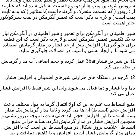
سرویس شود،این پمپ ها از دو نوع قسمت تشکیل شده اند که عبارتند
از : روتور ( که قسمت متحرک و گردنده است )،استاتور ( که بدنه ثابت
پمپ است ) و لازم به ذکر است که تعمیر آبگرمکن در پمپ سیرکولاتور
حائز اهمیت است.
شیر اطمینان در آبگرمکن برای تعمیر و شیر اطمینان در آبگرمکن نیاز
به یک تکنسین تعمیر آبگرمکن است،و لازم به ذکر است که این قطعه
برای جلو گیری از افزایش بیش از حد فشار در مدار گرمایش استفاده
می شود تا از ایجاد نشتی و آسیب در اتصالات جلوگیری نماید.
1) این شیر در فشار 3bar عمل کرده و حجم اضافی آب مدار گرمایش
را تخلیه می کند.
2) اگرچه در دستگاه های حرارتی شیرهای اطمینان با افزایش فشار،
دما و یا فشار و دما فعال می شوند ولی این شیر فقط با افزایش فشار
عمل می کند.
منبع انبساط بت علم به این که اولا،انتقال گرما به مواد مختلف باعث
افزایش حجم (اتبساط) آن ها می گردد و ثانیا مدار گرمایش،یک مدار
بسته است،لذا این افزایش حجم باید خنثی شده تا موجب بروز نشتی و
همچنین افزایش فشار در مدار گرمایش نگردد،نشانه خرابی منبع
انبساط : علامت بروز اشکال در منبع انبساط این است که با افزایش
دمای مدار گرمایش فشار آن نیز افزایش و با کاهش دما،فشار نیز