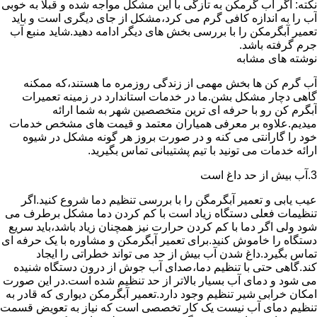
نکته: اگر آب گرمکن به تازگی با این مشکل مواجه شده و قبلا به خوبی
آب را به اندازه کافی گرم می کرد،مشکل از جای دیگری است و باید
تعمیر آبگرمکن را با بررسی بخش های دیگر ادامه دهید.شاید منبع آب
جرم گرفته باشد.
نوشته های مشابه
آب گرم کن ها بخش مهمی از زندگی روزمره ما هستند،که ممکنه
گاهی دچار مشکل بشن.ما در خدمات استاندارد در زمینه تعمیرات
آبگرم کن رو با حرفه ای ترین متخصصین شهر به شما ارائه
میدیم.علاوه بر معرفی همیاران معتمد و قیمت های مشخص خدمات
خود را گارانتی می کنه و در صورت بروز هر گونه مشکل در شیوه
ارائه خدمات می تونید با تیم پشتیبانی تماس بگیرید.
3.آب بیش از حد داغ است
عیب یابی و تعمیر آبگرمگن را با بررسی تنظیم دما شروع کنید.اگر
تنظیمات فعلی دستگاه زیاد است با کم کردن دما مشکل برطرف می
شود ولی اگر دما با کم کردن حرارت نیز همچنان زیاد باشد،باید سریع
دستگاه را خاموش کنید.برای تعمیر آبگرمکن و مشاوره با یک حرفه ای
تماس بگیرد.داغ شدن آب بیش از حد می تواند خطراتی را ایجاد
کند.گاهی حتی با تنظیم دما،صدای آب جوش از درون دستگاه شنیده
می شود و دمای آب بسیار بالاتر از حد تنظیم شده است.در این صورت
امکان خرابی شیر تنظیم وجود دارد.تعمیر آبگرمکن دیواری که قادر به
تنظیم دمای آب نیست یک کار تخصصی است که نیاز به تعویض قسمت