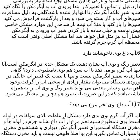
مشکلی نداشتید و تازگی ها این مشکل ایجاد شده،نیاز به بررسی
دارد.قبل از تماس با تعمیرکار ابتدا ورودی آب به آبگرمکن را نگاه کنید
شاید شیر فلکه آبگرمکن تا انتها باز نشده باشد.گاهی به دلیل مسافرت
شیرهای آب و گاز بسته می شود و بعد از بازگشت فراموش می کنید
شیرها را باز کنید یا مثلا آب نیمه باز شده.در این موارد مشکل خاصی
پیش نیامده و خیلی ساده با باز کردن شیر آب ورودی به آبگرمکن
فشار آب نیز مثل قبل خواهد شد.اما مشکل اصلی وقتی است که
محفظه آب گرم،جرم گرفته باشد.
6.آب داغ بوی ناخوشایند دارد
تغییر رنگ و بوی آب نشان دهنده یک مشکل جدی در آبگرمکن است.آیا
تنها آب گرم بو می دهد یا آب سرد هم بوی نامطبوعی دارد؟ گاهی
نیازی به تعمیر آبگرمکن نیست و تنها با نصب یک فیلتر آب خانگی در
ورودی دستگاه می توان مقدار زیادی از سختی آب را گرفت.وجود
آهن،مس و سایر معدنی می تواند تغییر رنگ و بوی آب را به همراه
داشته باشد که در این صورت آب سرد هم دچار این مشکل می شود.
7.آیا آب داغ بوی تخم مرغ می دهد؟
اما اگر آب گرم بوی بدی دارد مشکل از غلظت بالای سولفات در لوله
است! بوی نامطبوع شبیه تخم مرغ از آب داغ نشانه جرم در لوله ها و
مخزن دستگاه است.برای تعمیر آبگرمکن دیواری و شستشوی مخزن
با همیاران تماس بگیرید.این بو اصلا طبیعی نیست و باید مخزن دستگاه
تمیز شود.