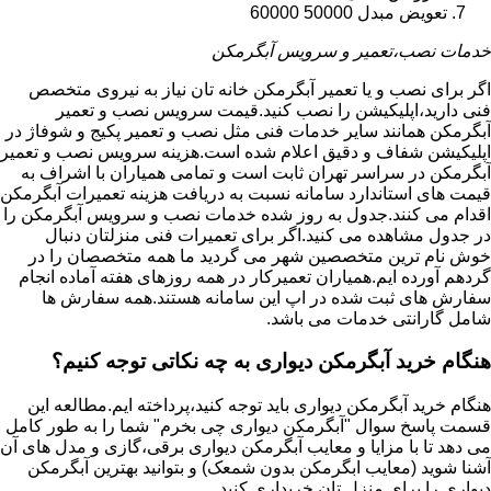
تعویض مبدل 50000 60000
خدمات نصب،تعمیر و سرویس آبگرمکن
اگر برای نصب و یا تعمیر آبگرمکن خانه تان نیاز به نیروی متخصص
فنی دارید،اپلیکیشن را نصب کنید.قیمت سرویس نصب و تعمیر
آبگرمکن همانند سایر خدمات فنی مثل نصب و تعمیر پکیج و شوفاژ در
اپلیکیشن شفاف و دقیق اعلام شده است.هزینه سرویس نصب و تعمیر
آبگرمکن در سراسر تهران ثابت است و تمامی همیاران با اشراف به
قیمت های استاندارد سامانه نسبت به دریافت هزینه تعمیرات آبگرمکن
اقدام می کنند.جدول به روز شده خدمات نصب و سرویس آبگرمکن را
در جدول مشاهده می کنید.اگر برای تعمیرات فنی منزلتان دنبال
خوش نام ترین متخصصین شهر می گردید ما همه متخصصان را در
گردهم آورده ایم.همیاران تعمیرکار در همه روزهای هفته آماده انجام
سفارش های ثبت شده در اپ این سامانه هستند.همه سفارش ها
شامل گارانتی خدمات می باشد.
هنگام خرید آبگرمکن دیواری به چه نکاتی توجه کنیم؟
هنگام خرید آبگرمکن دیواری باید توجه کنید،پرداخته ایم.مطالعه این
قسمت پاسخ سوال "آبگرمکن دیواری چی بخرم" شما را به طور کامل
می دهد تا با مزایا و معایب آبگرمکن دیواری برقی،گازی و مدل های آن
آشنا شوید (معایب ابگرمکن بدون شمعک) و بتوانید بهترین آبگرمکن
دیواری را برای منزل تان خریداری کنید.