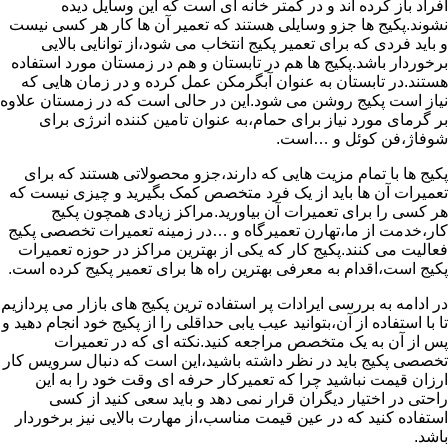
افراد باز کرده اند و در کمتر خانه ای است که این وسایل دیده
نشوند.پکیج ها جزو وسایلی هستند که تعمیر آن ها کار هر کسی نیست
و باید فردی که برای تعمیر پکیج انتخاب می شود،از توانایی بالایی
برخوردار باشد.پکیج ها هم در تابستان و هم در زمستان مورد استفاده
هستند.در تابستان به عنوان آبگرمکن عمل کرده و در زمان هایی که
نیاز است پکیج روشن می شود.این در حالی است که در زمستان علاوه
بر گرمای مورد نیاز برای حمام،به عنوان تامین کننده انرژی برای
شوفاژ،فن کوئل و …است.
پکیج ها با تمام مزیت هایی که دارند،جزو محصولاتی هستند که برای
تعمیرات آن ها باید از یک فرد متخصص کمک بگیرید و چیزی نیست که
هر کسی را برای تعمیرات آن بیاورید.مراکز زیادی همچون پکیج
کار،خدمت از ما،تهارن تعمیرگاه و …در زمینه تعمیرات تخصصی پکیج
فعالیت می کنند.پکیج کار که یکی از بهترین مراکز در حوزه تعمیرات
پکیج است،اقدام به معرفی بهترین راه ها برای تعمیر پکیج کرده است.
در ادامه به بررسی ایرادات پر استفاده ترین پکیج های بازار می پردازیم
تا با استفاده از آن،بتوانید عیب یابی حداقلی را از پکیج خود انجام دهید و
پس از آن به یک متخصص مراجعه کنید.نکته ای که در تعمیرات
تخصصی پکیج باید در نظر داشته باشید،این است که دنبال سرویس کار
ارزان قیمت نباشید چرا که تعمیرکار حرفه ای وقت خود را به این
راحتی در اختیار دیگران قرار نمی دهد و باید سعی کنید از کسی
استفاده کنید که در عین قیمت مناسب،از مهارت بالایی نیز برخوردار
باشد.