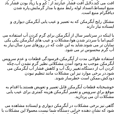
افت می کند.دلایل افت فشار عبارتند از : کم و یا زیاد بودن فشار باد
منبع انبساط،انسداد لوله رابط منبع با مدار گرمایش،پاره شدن
دیافگرام منبع است.
مشکل رایج آبگرمکن که به تعمیر و عیب یابی آبگرمکن دیواری و
ایستاده نیاز دارند
با اینکه در سرتاسر سال از آبگرمکن برای گرم کردن آب استفاده می
کنیم،اما با سردتر شدن هوا،مشکلات و عیب های آبگرمکن یکی یکی
نمایان تر می شوند.شاید به این علت که در روزهای سرد سال،نیاز به
آب گرم محسوس تر می شود.
استفاده طولانی مدت از آبگرمکن،فرسودگی قطعات و عدم سرویس
آبگرمکن موجب به وجود آمدن مشکلاتی نظیر گرم نشدن آب،چکه
کردن آب از دستگاه،تغییر رنگ آب و کاهش فشار آب آبگرمکن می
شود.در برخی موارد نیز این مشکلات مانند تنظیم نبودن
دودکش،ممکن است خطرساز شوند.
خوشبختانه قطعات آبگرمکن قابل تعمیر و تعویض هستند.با اقدام به
موقع برای سرویس و تعمیر آبگرمکن هزینه کمتری برای عیب یابی
مشکلات آن می پردازید.
گاهی نیز برخی مشکلات در آبگرمکن دیواری و ایستاده مشاهده می
شود که نشان دهنده خرابی دستگاه شما نیست.معمولا این مشکلات با