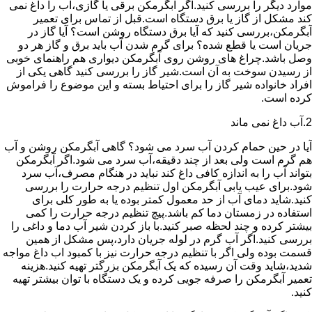
موارد دیگر را بررسی کنید.اگر آبگرمکن برقی یا گازی،آب را داغ نمی
کند مشکل از گاز یا برق دستگاه است.قبل از تماس برای تعمیر
آبگرمکن،بررسی کنید که آیا برق دستگاه روشن است؟ آیا گاز در
جریان است یا قطع شده؟ برای گرم شدن آب باید برق و گاز هر دو
وصل باشد.چراغ های روشن روی آبگرمکن دیواری هم راهنمای خوبی
از رسیدن سوخت به آن است.شیر گاز را بررسی کنید گاهی یکی از
افراد خانواده شیر گاز را برای احتیاط بسته و این موضوع را فراموش
کرده است.
2.آب داغ نمی ماند
آیا در حین حمام کردن آب سرد می شود؟ گاهی آبگرمکن روشن و آب
هم گرم است ولی بعد از چند دقیقه،آب سرد می شود.اگر آبگرمکن
بتواند آب را به اندازه کافی داغ کند نباید در هنگام مصرف،آب سرد
شود.برای عیب یابی آبگرمکن اول تنظیم درجه حرارت را بررسی
کنید.شاید دمای آب از حد معمول کمتر بوده یا به طور کلی برای
استفاده در زمستان دما کم باشد.پیچ تنظیم درجه حرارت را کمی
بیشتر کرده و چند لحظه صبر کنید.با باز کردن شیر آب دما و داغی را
بررسی کنید.اگر آب گرم در لوله جریان دارد،پس مشکل از همین
قسمت بوده ولی اگر با تنظیم درجه حرارت نیز با کمبود اب داغ مواجه
شدید،شاید وقت آن رسیده که یک آبگرمکن بزرگتر تهیه کنید.هزینه
تعمیر آبگرمکن را صرفه جویی کرده و یک دستگاه با توان بیشتر تهیه
کنید.