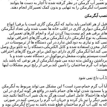
و تعمیر آب گرمکن در نظر گرفته شده تا آچار به دست ها بتوانند
تعمیرات آبگرمکن را به تنهایی و بدون کمک تعمیرکار انجام دهند.
نصب آبگرمکن
قبل از هر اقدامی باید بدانید که آبگرمکن گازی است یا برقی! انواع
آبگرمکن دیواری گازی در اغلب خانه ها نصب شده ولی تعداد آبگرمکن
های برقی هم کم نیست.پیدا کردن ایراد و انجام کارهای تعمیراتی
بستگی به نوع آبگرمکن دارد.آبگرمکن برقی،گازهای احتراقی تولید
نمی کند و نیازی به دودکش ندارد.در این دستگاه ها از ترموستات در
کنار مخزن استفاده شده و کابل الکتریکی،دستگاه را به تابلو برق وصل
می کند.اما آبگرمکن گازی دارای دودکش برای خروج گازهای احتراقی
است.سیستم پیلوت،مشعل،ترموکوبل در دستگاه نصب شده و با
برداشتن روکش بدنه دیده می شود.آبگرمکن از هر نوعی که باشد باید
بتواند آب گرم ساختمان را تامین کند.برخی از رایج تریم مشکلات اینها
هستند:
1.آب داغ نمی شود
آیا آب گرم حمام،سرد است؟ این مشکل می تواند مربوط به آبگرمکن
و یا مسدود شدن لوله های حمام باشد.در واقع هر گونه ایرادی در این
لوله ها،احتمالا عامل اصلی است.هرگز به یک شیر آب،اکتفا نکنید.چند
شیر دیگر را نیز باز کرده و جریان آب گرم را بررسی کنید.در صورتی
که به کلی آب گرم ساختمان قطع شده باشد به سراغ آبگرمکن بوید و