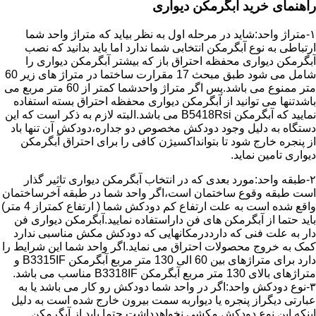
راهنمای خرید آبگرمکن دیواری
۱-متراژ واحد:شاید در مرحله اول به نظر بیاید که متراژ واحد شما
ارتباطی به نوع آبگرمکن انتخابی شما ندارد اما باید بدانید که نصب
آبگرمکن دیواری محفظه احتراق باز که بیشتر آبگرمکن دیواری را
شامل می شود طبق مبحث 17 مقرارت ساختما در متراژ های زیر 60
متر ممنوع می باشد.پس اگر متراژ واحدشما کمتر از 60 متر مربع می
باشدتنها می توانید از آبگرمکن دیواری محفظه احتراق بسته استفاده
نمایید که آبگرمکن B5418Rsi می باشد.البته لازم به ذکر است که این
دستگاه به دلیل وجود دودکش مخصوص دو جداره،دودکش آن تنها باد
از پنجره خارج شود تا بتوانداکسیژن کافی را برای احتراق آبگرمکن
دیواری تامین نماید.
۲-طبقه واحد:مورد بعدی که در انتخاب آبگرمکن دیواری تاثیر گذار
است طبقه وقوع ساختمان است،اگر واحد شما در طبقه آخرساختمان
واقع شده است به علت ارتفاع کم دودکش شما ( ارتفاع کمتراز 4 متر)
باید حتما از آبگرمکن های فن داراستفاده نمایید.آبگرمکن دیواری فن
دار به علت فنی که دارددرمکانهایی که دودکش مکش مناسبی ندارد
کمک به خروج محصولات احتراق می نماید.اگر واحد شما این شرایط را
دارد برای متراژهای بین 60 الی 130 متر مربع آبگرمکن B3315IF و
متراژهای بالای 130 متر مربع آبگرمکن B3318IF مناسب می باشد.
۳-نوع دودکش واحد:اگر در واحد شما دودکش رو کار می باشد یا به
عبارتی دیگراز پنجره یا دیواربه سمت بیرون خارج شده است به دلیل
اینکه این نوع دودکش مکشی نخواهدداشت حتما باید از آبگرمکن