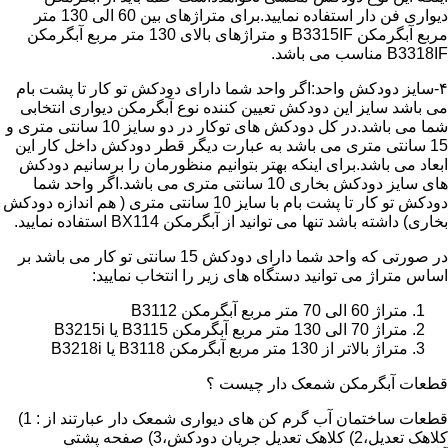
دیواری فن دار استفاده نمایید.برای متراژهای بین 60 الی 130 متر
مربع آبگرمکن B3315IF و متراژهای بالای 130 متر مربع آبگرمکن
B3318IF مناسب می باشد.
۴-سایز دودکش واحد:اگر واحد شما دارای دودکش تو کار تا پشت بام
می باشد سایز این دودکش تعیین کننده نوع آبگرمکن دیواری انتخابی
شما می باشد.در کل دودکش های توکار در دو سایز 10 سانتی متری و
15 سانتی متری می باشد به عبارت دیگر قطر دودکش داخل کار این
ابعاد می باشد.برای اینکه بهتر بتوانیم منظورمان را برسانیم دودکش
های سایز دودکش بخاری 10 سانتی متری می باشد.اگر واحد شما
دودکش تو کار تا پشت بام با سایز 10 سانتی متری ( هم اندازه دودکش
بخاری) داشته باشد تنها می توانید از آبگرمکن BX114 استفاده نمایید.
در صورتی که واحد شما دارای دودکش 15 سانتی تو کار می باشد بر
اساس متراژ می توانید دستگاه های زیر را انتخاب نمایید:
متراژ 60 الی 70 متر مربع آبگرمکن B3112
متراژ 70 الی 130 متر مربع آبگرمکن B3115 یا B3215i
متراژ بالاتر از 130 متر مربع آبگرمکن B3118 یا B3218i
قطعات آبگرمکن شمعک دار چیست ؟
قطعات ساختمان آب گرم کن های دیواری شمعک دار عبارتند از : 1)
کلاهک تعدیل،2) کلاهک تعدیل جریان دودکش،3) صفحه پشتی