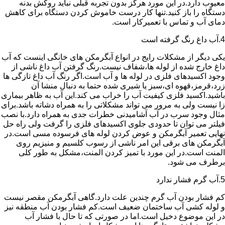
معیوب دارد.در این مورد هرگز بدون تجربه قبلی نباید روکش بدنه
دستگاه را باز کنید.تنها کار درست خاموش کردن دستگاه برای کاهش
دمای آب و تماس با تعمیرکار است.
4.آب داغ رنگ گرفته است
یکی دیگر از مشکلات رایج در انواع آبگرمکن های خانگی اینست که آب
داغ خارج شده از لوله ها،شفاف نیست.رنگ گرفتن آب داغ ناشی از
وجود اکسیدهای فلزی در لوله ها و آب است.اگر رنگ آب داغ تازگی ها
زرد،قرمز،قهوه ای،سبز یا شیری شده حتما به دنبال منشا آن
باشید.اکسید فلزی کیفیت آب را خراب می کند.این آب به ظاهر بیماری
زا نیست ولی به مرور می تواند مشکلاتی را به همراه دشاته باشد.برای
مثال وجود سرب در آب آشامیدنی خطرات جدی به همراه دارد.با نصب
فیلتر می توان تا حدودی جلوی اکسیدهای فلزی را گرفت ولی راه حل
نهایی تعمیر آبگرمکن و عوض کردن لوله های فرسوده مسی است.در
آبگرمکن های برقی این امر ناشی از رسوب کلسیم و منیزیم روی
المنت است.در این مورد با تمیز کردن المنت،مشکل به طور کلی
برطرف می شود.
5.آب گرم فشار ندارد
کم فشار بودن آب گرم چندین علت دارد.گاهی آبگرمکن مقصر نیست
و لوله کشی آب ساختمان ضعیف است.کم فشار بودن آب منطقه نیز
در این موضوع دخیل است.اما در صورتی که تا حال با فشار آب