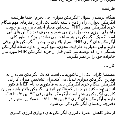
ظرفیت
هنگام پرسیدن سوال "آبگرمکن دیواری چی بخرم" حتما ظرفیت
آبگرمکن دیواری را در ذهن داشته باشید.یکی از پارامترهای مهم هنگام
خرید آبگرمکن،معیار FHR است.این معیار احتمالا بر روی بر چسب
راهنمای انرژی محصول درج می شود و معرف تعداد گالن های آبی
است که یک آبگرمکن در هر ساعت می تواند تولید کند.بطور کلی
آبگرمکن های گازی FHR بسیار بالاتری نسبت به آبگرمکن های برقی
دارند و این معیار به ظرفیت مخزن،منبع گرما و اندازه شعله آبگرمکن
بستگی دارد که توصیه می کنیم قبل از خرید آبگرمکن FHR مورد نیاز
خانواده خود را در نظر بگیرید.
کارایی
مطمئنا کارایی یکی از فاکتورهایی است که یک آبگرمکن ساده را به
بهترین آبگرمکن دیواری تبدیل می کند.برای تشخیص میزان کارایی
آبگرمکن هنگام خرید آبگرمکن باید به فاکتوری به نام EF یا فاکتور
انرژی توجه کنید.هر چقدر که فاکتور انرژی آبگرمکن بالاتر باشد میزان
کارایی آبگرمکن بیشتر است.آبگرمکن های برقی EF بین ۰/۷ تا ۰/۹۵
دارند و آبگرمکن های گازی EF بین ۰/۵ تا ۰/۶.معمولا این معیار در
دفترچه راهنمای آبگرمکن ذکر می شود.
از نظر کاهش مصرف انرژی آبگرمکن های دیواری انرژی کمتری