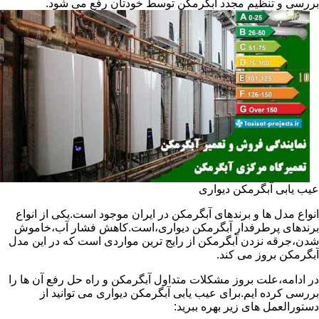
بررسی و تنظیم مجدد آبگرمکن توسط خودتان رفع می شود.
عیب یابی آبگرمکن دیواری
انواع مدل ها و برندهای آبگرمکن در ایران موجود است.یکی از انواع
برندهای پرطرفدار آبگرمکن دیواری،است.کاهش فشار آب،خاموش
شدن،جرقه نزدن آبگرمکن از رایج ترین مواردی است که در این مدل
آبگرمکن بروز می کند.
در ادامه،علت بروز مشکلات متداول آبگرمکن و راه حل رفع آن ها را
بررسی کرده ایم.برای عیب یابی آبگرمکن دیواری می توانید از
دستورالعمل های زیر بهره ببرید: