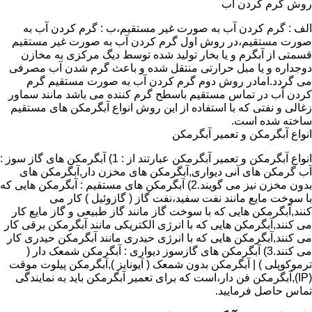
روش گرم کردن آب
الف : گرم کردن آب به صورت غیر مستقیم،ب : گرم کردن آب به
صورت مستقیم،در روش اول گرم کردن آب به صورت غیر مستقیم
قسمتی از آبگرم و یا بخار تولید شده توسط دیگ مرکزی به مخازن
دوجداره و یا مبل حرارتی منتقل شده و باعث گرم شدن آب مصرفی
می گردد.امادر روش دوم گرم کردن آب به صورت مستقیم گرم
کردن آب در تماس مستقیم باسطح گرم کننده می باشد مانند سماور
زغالی و نفتی که با استفاده از این روش انواع آبگرمکن های مستقیم
ساخته شده است.
انواع آبگرمکن و تعمیر آبگرمکن
انواع آبگرمکن و تعمیر آبگرمکن عبارتند از : 1) آبگرمکن های گاز سوز :
آب گرمکن های آنی دیواری,آبگرمکن های مخزن دار,آبگرمکن های
بدون مخزن نیز می گویند.2) آبگرمکن های مستقیم : آبگرمکن هایی که
با سوخت مایع مانند نفت سفید،نفت گاز ( گازوئیل ) کار می
کنند,آبگرمکن هایی که با سوخت گاز مانند گاز طبیعی و گاز مایع کار
می کنند,آبگرمکن هایی که با انرژی الکتریکی مانند آبگرمکن برقی کار
می کنند,آبگرمکن هایی که با انرژی حیدری مانند آبگرمکن حیدری کار
می کنند.3) آبگرمکن های گازسوز دیواری : آبگرمکن شمعک دار (
ترموکوپلی ) | آبگرمکن بدون شمعک ( آیونایز ),آبگرمکن پیلوت موقت
(IP),آبگرمکن فن دار،است که برای تعمیر آبگرمکن باید به نمایندگی
تماس حاصل فرمایید.