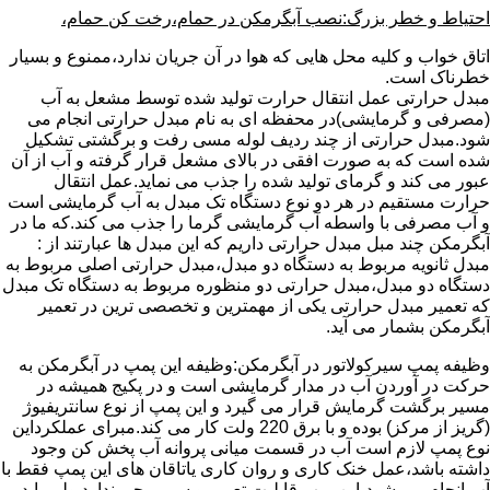
احتیاط و خطر بزرگ:نصب آبگرمکن در حمام،رخت کن حمام،
اتاق خواب و کلیه محل هایی که هوا در آن جریان ندارد،ممنوع و بسیار
خطرناک است.
مبدل حرارتی عمل انتقال حرارت تولید شده توسط مشعل به آب
(مصرفی و گرمایشی)در محفظه ای به نام مبدل حرارتی انجام می
شود.مبدل حرارتی از چند ردیف لوله مسی رفت و برگشتی تشکیل
شده است که به صورت افقی در بالای مشعل قرار گرفته و آب از آن
عبور می کند و گرمای تولید شده را جذب می نماید.عمل انتقال
حرارت مستقیم در هر دو نوع دستگاه تک مبدل به آب گرمایشی است
و آب مصرفی با واسطه آب گرمایشی گرما را جذب می کند.که ما در
آبگرمکن چند مبل مبدل حرارتی داریم که این مبدل ها عبارتند از :
مبدل ثانویه مربوط به دستگاه دو مبدل،مبدل حرارتی اصلی مربوط به
دستگاه دو مبدل،مبدل حرارتی دو منظوره مربوط به دستگاه تک مبدل
که تعمیر مبدل حرارتی یکی از مهمترین و تخصصی ترین در تعمیر
آبگرمکن بشمار می آید.
وظیفه پمپ سیرکولاتور در آبگرمکن:وظیفه این پمپ در آبگرمکن به
حرکت در آوردن آب در مدار گرمایشی است و در پکیج همیشه در
مسیر برگشت گرمایش قرار می گیرد و این پمپ از نوع سانتریفیوژ
(گریز از مرکز) بوده و با برق 220 ولت کار می کند.مبرای عملکرداین
نوع پمپ لازم است آب در قسمت میانی پروانه آب پخش کن وجود
داشته باشد،عمل خنک کاری و روان کاری یاتاقان های این پمپ فقط با
آب انجام می شود،این پمپ قابلیت تعمیر و سیم پیچی ندارد ولی باید