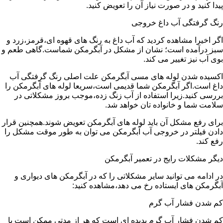
پیدا کنید و در صورت نیاز آن را تعویض کنید.
رنگ گرفتگی آب داغ خروجی
اگر اخیرا مشاهده کردید که آب داغ به رنگ های قهوه ای،قرمز،زرد و
سبز درآمده است؛ نشان از مشکل در آبگرمکن شماست.گاهی طعم و
بوی آب نیز تغییر می کند.
اکسیده شدن لوله های مسی آبگرمکن علت اصلی رنگ گرفتگی آب
داغ است.اگر آبگرمکن شما قدیمی است،سریعا لوله های آبگرمکن را
بررسی کنید.زیرا استفاده از آب زنگ زده،موجب بروز مشکلاتی در
سلامت شما و خانواده تان خواهد شد.
برای رفع مشکل آن باید لوله های آبگرمکن تعویض شوند.همچنین قرار
دادن فیلتر در خروجی آب آبگرمکن می توان به طور موقت مشکل را
رفع کند.
دیگر مشکلات رایج در تعمیر آبگرمکن
در ادامه می توانید سایر مشکلاتی را که در آبگرمکن های دیواری و
آبگرمکن های ایستاده رخ می دهد،مشاهده کنید:
کم شدن فشار آب گرم
کم شدن فشار آب گرم پدیده ای است که هر از مدتی ممکن است با