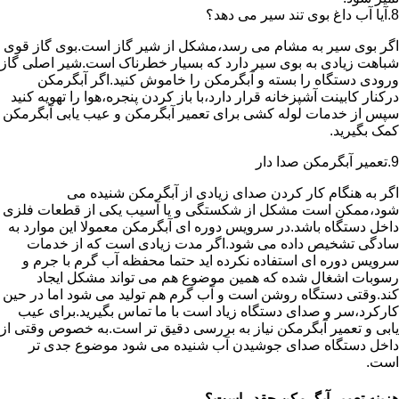
8.آیا آب داغ بوی تند سیر می دهد؟
اگر بوی سیر به مشام می رسد،مشکل از شیر گاز است.بوی گاز قوی
شباهت زیادی به بوی سیر دارد که بسیار خطرناک است.شیر اصلی گاز
ورودی دستگاه را بسته و آبگرمکن را خاموش کنید.اگر آبگرمکن
درکنار کابینت آشپزخانه قرار دارد،با باز کردن پنجره،هوا را تهویه کنید
سپس از خدمات لوله کشی برای تعمیر آبگرمکن و عیب یابی آبگرمکن
کمک بگیرید.
9.تعمیر آبگرمکن صدا دار
اگر به هنگام کار کردن صدای زیادی از آبگرمکن شنیده می
شود،ممکن است مشکل از شکستگی و یا آسیب یکی از قطعات فلزی
داخل دستگاه باشد.در سرویس دوره ای آبگرمکن معمولا این موارد به
سادگی تشخیص داده می شود.اگر مدت زیادی است که از خدمات
سرویس دوره ای استفاده نکرده اید حتما محفظه آب گرم با جرم و
رسوبات اشغال شده که همین موضوع هم می تواند مشکل ایجاد
کند.وقتی دستگاه روشن است و آب گرم هم تولید می شود اما در حین
کارکرد،سر و صدای دستگاه زیاد است با ما تماس بگیرید.برای عیب
یابی و تعمیر آبگرمکن نیاز به بررسی دقیق تر است.به خصوص وقتی از
داخل دستگاه صدای جوشیدن آب شنیده می شود موضوع جدی تر
است.
هزینه تعمیر آبگرمکن چقدر است؟