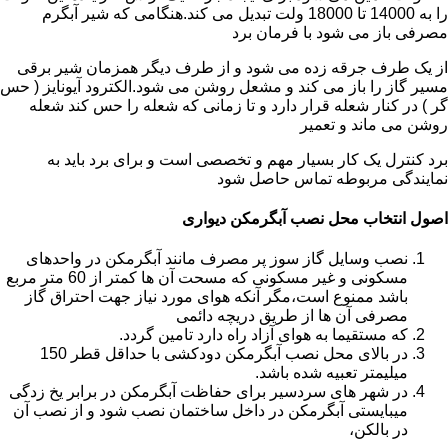
را به 14000 تا 18000 ولت تبدیل می کند.هنگامی که شیر آبگرم
مصرفی باز می شود با فرمان برد
از یک طرف جرقه زده می شود و از طرف دیگر همزمان شیر برقی
مسیر گاز را باز می کند و مشعل روشن می شود.الکترود آیونایز ( حس
گر ) در کنار شعله قرار دارد و تا زمانی که شعله را حس کند شعله
روشن می ماند و تعمیر
برد کنترل یک کار بسیار مهم و تخصصی است و برای برد باید به
نمایندگی مربوطه تماس حاصل شود
اصول انتخاب محل نصب آبگرمکن دیواری
نصب وسایل گاز سوز پر مصرف مانند آبگرمکن در واحدهای
مسکونی و غیر مسکونی که مسحت آن ها کمتر از 60 متر مربع
باشد ممنوع است،مگر آنکه هوای مورد نیاز جهت احتراق گاز
مصرفی آن ها از طریق دریچه دائمی
که مستقیما به هوای آزاد راه دارد تامین گردد.
در بالای محل نصب آبگرمکن دودکشی با حداقل قطر 150
میلیمتر تعبیه شده باشد.
در شهر های سردسیر برای حفاظت آبگرمکن در برابر یخ زدگی
میبایستی آبگرمکن در داخل ساختمان نصب شود و از نصب آن
در بالکن،