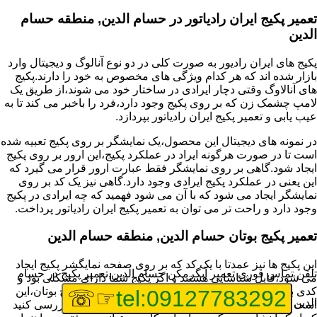
تعمیر پکیج ایران رادیاتور در حسام الدین, منطقه حسام
الدین
پکیج های ایران رادیور به صورت کلی در دو نوع آنالوگ و دیجیتال وارد
بازار شده اند که هر کدام ویژگی های مخصوص به خود را دارند.پکیج
های آنالاوگ وقتی دچار ایرادی در ساختار خود می شوند،از طریق یک
لامپ چشمک زن که بر روی پکیج وجود دارد،فرد را باخبر می کند تا به
عیب یابی و تعمیر پکیج ایران رادیاتور بپردازد.
در نمونه های دیجیتال این محصول،یک نمایشگر بر روی پکیج تعبیه شده
است تا در صورت هرگونه ایراد در عملکرد پکیج،این ارور بر روی پکیج
ایجاد شود.گاهی بر روی نمایشگر فقط عبارت ارور قرار می گیرد که
این یعنی در عملکرد پکیج ایرادی وجود دارد.گاهی نیز یک کد بر روی
نمایشگر ایجاد می شود که با آن می شود فهمید که چه ایرادی در پکیج
وجود دارد و راحت تر می توان به تعمیر پکیج ایران رادیاتور پرداخت.
تعمیر پکیج بوتان حسام الدین, منطقه حسام الدین
این پکیج ها نیز عمدتا با یک کد که بر روی صفحه نمایگشر پکیج ایجاد
تلفن تماس فوری
تعمیر آبگرمکن حسام الدین,تعمیر پکیج در حسام
می شود،قابل شناسایی هستند و اگر پکیج شما دارای مشکلی بود و
کدی برای شما نمایش داده شد،اولین کار برای تعمیر پکیج بوتان،این
☞☏
tel:09127783292
الدین
است که عیب یابی انجام دهید و ایرادی که وجود دارد را بررسی کنید