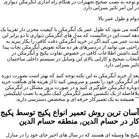
و توجه به نصب صحیح تجهیزات در هنگام راه اندازی آبگرمکن دیواری
در این امر تاثیر بسزایی دارد.
دوام و طول عمر بالا
گفته می شود که طول عمر یک آبگرمکن با کیفیت مخزن دار تقریبا یک
دهه است.این درحالیست که مدل های آبگرمکن دیواری تا دو برابر این
مدت عمر می کنند.اگر در خرید آبگرمکن دقت کافی را بکار ببرید به
راحتی می توانید از دردسرهای هر ده ساله تعویض آبگرمکن نجات پیدا
کنید.داشتن اطلاعات کافی در خصوص تفاوت پکیج و آبگرمکن در
انتخاب صحیح و کارایی بالای این وسایل در سیستم داخلی ساختمان
تاثیر بسزایی دارد.
بعد از خرید آبگرمکن به این نکته توجه کنید که بهتر است بصورت دوره
ای آبگرمکن خود را تعمیر و سرویس کنید تا از هزینه های هنگفت خرید
دوباره آبگرمکن جلوگیری کنید و در صورت بروز مشکل در آبگرمکن
بلافاصله از یک تکنسین تعمیر آبگرمکن کمک بگیرید.با نصب اپلیکیشن
"" همیشه به یک تعمیرکار حرفه ای و متخصص دسترسی دارید.
آسان ترین روش تعمیر انواع پکیج توسط پکیج
کار در حسام الدین, منطقه حسام الدین
پکیج ها وسیله ای هستند که در سال های اخیر جای خود را در منازل