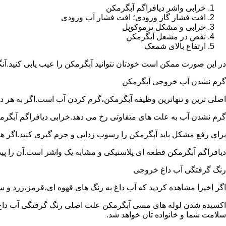
خرابی واشر دیافراگم آبگرمکن
افت فشار گاز ورودی؛ افت فشار آب ورودی
خرابی و مشکل ترموکوپل
نقص در مشعل آبگرمکن
ارتفاع بالای شمعک
در این صورت ممکن است خودتان نتوانید آبگرمکن را عیب یابی کنید.آن
گرم نشدن آب خروجی آبگرمکن
اصلی ترین و تنهاترین وظیفه آبگرمکن،گرم کردن آب است.اگر به هر دلی
گرم نشدن آب به علت های متفاوتی رخ می دهد.خرابی دیافراگم آبگر
برای رفع مشکل باید آبگرمکن را رسوب زدایی و جرم گیری کنید.اگر ه
دیافراگم آبگرمکن قطعه ای پلاستیکی و مشابه یک واشر است.آن را پیدا 
رنگ گرفتگی آب داغ خروجی
اگر اخیرا مشاهده کردید که آب داغ به رنگ های قهوه ای،قرمز،زرد و
اکسیده شدن لوله های مسی آبگرمکن علت اصلی رنگ گرفتگی آب داغ ا
سلامت شما و خانواده تان خواهد شد.