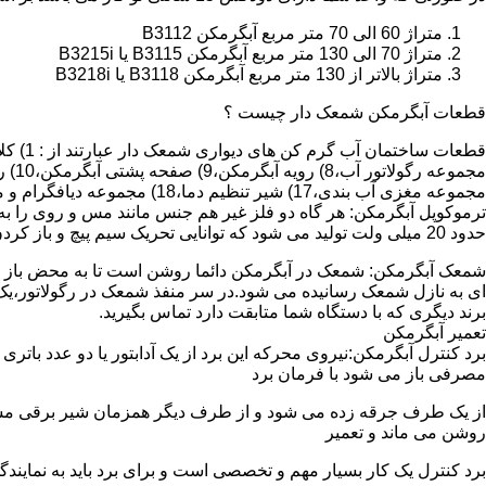
متراژ 60 الی 70 متر مربع آبگرمکن B3112
متراژ 70 الی 130 متر مربع آبگرمکن B3115 یا B3215i
متراژ بالاتر از 130 متر مربع آبگرمکن B3118 یا B3218i
قطعات آبگرمکن شمعک دار چیست ؟
مجموعه مغزی آب بندی،17) شیر تنظیم دما،18) مجموعه دیافگرام و میل سوپاپ آب 19) ترموکوپل و … که ما برای تعمیر آبگرمکن باید به نمایندگی های مجاز همان برند تماس حاصل فرمایید.
ترموکوپل آبگرمکن: هر گاه دو فلز غیر هم جنس مانند مس و روی را به
حدود 20 میلی ولت تولید می شود که توانایی تحریک سیم پیچ و باز کردن شیر مغناطیسی وسایل گاز سوز را در مدت 20 ثانیه دارد.
شمعک آبگرمکن: شمعک در آبگرمکن دائما روشن است تا به محض باز شد
ای به نازل شمعک رسانیده می شود.در سر منفذ شمعک در رگولاتور،یک ص
برند دیگری که با دستگاه شما متابقت دارد تماس بگیرید.
تعمیر آبگرمکن
مصرفی باز می شود با فرمان برد
از یک طرف جرقه زده می شود و از طرف دیگر همزمان شیر برقی مسیر گ
روشن می ماند و تعمیر
برد کنترل یک کار بسیار مهم و تخصصی است و برای برد باید به نمای