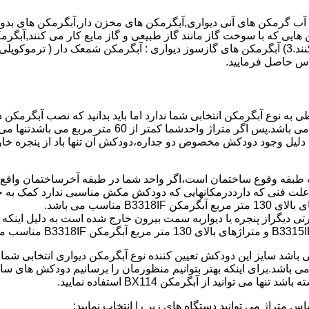
هایی که با سوخت گاز مانند گاز طبیعی و گاز مایع کار می کنند,آبگرمک
کنند,آبگرمکن هایی که با انرژی حیدری مانند آبگرمکن حیدری کار می کنند.3) آبگرمکن های گازسوز دیواری
باطی به نوع آبگرمکن انتخابی شما ندارد اما باید بدانید که نصب آبگرم
شود طبق مبحث 17 مقرارت ساختما در متراژ های زیر 60 متر
این دستگاه به دلیل وجود دودکش مخصوص دو جداره،دودکش آن تنها باد از پنجر
به علت فنی که دارددرمکانهایی که دودکش مکش مناسبی ندارد کمک به خ
رتی دیگراز پنجره یا دیواربه سمت بیرون خارج شده است به دلیل اینک