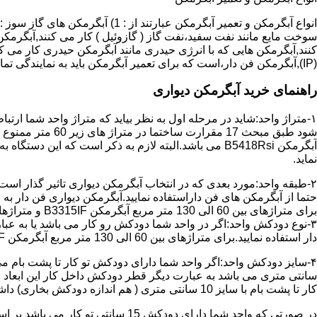
سوخت مایع مانند نفت سفید،نفت گاز ( گازوئیل ) کار می کنند,آبگرمکن 
(IP),آبگرمکن فن دار،است که برای تعمیر آبگرمکن باید به نمایندگی تماس حاصل فرمایید.
راهنمای خرید آبگرمکن دیواری
۱-متراژ واحد:شاید در مرحله اول به نظر بیاید که متراژ واحد شما ارت
آبگرمکن B5418Rsi می باشد.البته لازم به ذکر است که 
نماید.
حتما از آبگرمکن های فن داراستفاده نمایید.آبگرمکن دیواری فن دار 
برای متراژهای بین 60 الی 130 متر مربع آبگرمکن B3315IF و متراژهای بالای 130 متر مربع آبگرمکن B3318IF مناسب می باشد.
۳-نوع دودکش واحد:اگر در واحد شما دودکش رو کار می باشد یا به عبا
دار استفاده نمایید.برای متراژهای بین 60 الی 130 متر مربع آبگرمکن B3315IF و متراژهای بالای 130 متر مربع آبگرمکن B3318IF مناسب می باشد.
کار تا پشت بام با سایز 10 سانتی متری ( هم اندازه دودکش بخاری) داشته باشد تنها می توانید از آبگرمکن BX114 استفاده نمایید.
در صورتی که واحد شما دارای دودکش 15 سانتی تو کار می باشد بر اساس متراژ می توانید دستگاه های زیر را انتخاب نمایید: