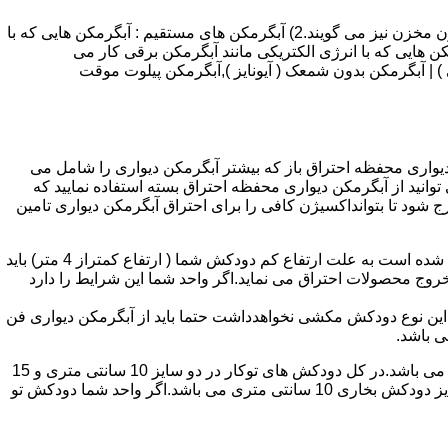
انواع آبگرمکن و تعمیر آبگرمکن عبارتند از : 1) آبگرمکن های گاز سوز : آب گرمکن های آنی دیواری,آبگرمکن های مخزن دار,آبگرمکن های بدون مخزن نیز می گویند.2) آبگرمکن های مستقیم : آبگرمکن هایی که با
ن هایی که با انرژی الکتریکی مانند آبگرمکن برقی کار می
 : آبگرمکن شمعک دار ( ترموکوپلی ) | آبگرمکن بدون شمعک ( آیونایز ),آبگرمکن پیلوت موقت
کن دیواری محفظه احتراق باز که بیشتر آبگرمکن دیواری را شامل می
 ممنوع می باشد.پس اگر متراژ واحدشما کمتر از 60 متر مربع می باشدتنها می توانید از آبگرمکن دیواری محفظه احتراق بسته استفاده نمایید که
ه خارج شود تا بتوانداکسیژن کافی را برای احتراق آبگرمکن دیواری تامین
۲-طبقه واحد:مورد بعدی که در انتخاب آبگرمکن دیواری تاثیر گذار است طبقه وقوع ساختمان است،اگر واحد شما در طبقه آخرساختمان واقع شده است به علت ارتفاع کم دودکش شما ( ارتفاع کمتراز 4 متر) باید
روج محصولات احتراق می نماید.اگر واحد شما این شرایط را دارد
ه این نوع دودکش مکشی نخواهدداشت حتما باید از آبگرمکن دیواری فن
۴-سایز دودکش واحد:اگر واحد شما دارای دودکش تو کار تا پشت بام می باشد سایز این دودکش تعیین کننده نوع آبگرمکن دیواری انتخابی شما می باشد.در کل دودکش های توکار در دو سایز 10 سانتی متری و 15
سانتی متری می باشد به عبارت دیگر قطر دودکش داخل کار این ابعاد می باشد.برای اینکه بهتر بتوانیم منظورمان را برسانیم دودکش های سایز دودکش بخاری 10 سانتی متری می باشد.اگر واحد شما دودکش تو