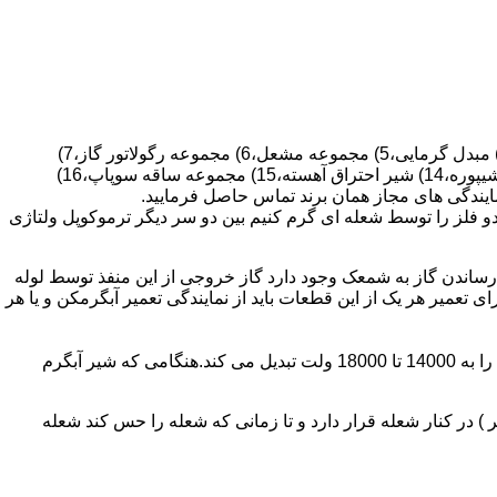
قطعات ساختمان آب گرم کن های دیواری شمعک دار عبارتند از : 1) کلاهک تعدیل،2) کلاهک تعدیل جریان دودکش،3) صفحه پشتی آبگرمکن،4) مبدل گرمایی،5) مجموعه مشعل،6) مجموعه رگولاتور گاز،7)
مجموعه رگولاتور آب،8) رویه آبگرمکن،9) صفحه پشتی آبگرمکن،10) رگولاتور آب در آبگرمکن های شمعک دار،11) بدنه،12) قاب برنجی،13) شیپوره،14) شیر احتراق آهسته،15) مجموعه ساقه سوپاپ،16)
و فلز را توسط شعله ای گرم کنیم بین دو سر دیگر ترموکوپل ولتاژی
ساندن گاز به شمعک وجود دارد گاز خروجی از این منفذ توسط لوله
عمیر هر یک از این قطعات باید از نمایندگی تعمیر آبگرمکن و یا هر
برد کنترل آبگرمکن:نیروی محرکه این برد از یک آدابتور یا دو عدد باتری 1/5 ولت تامین می شود.برای ایجاد جرقه یک تراس افزاینده این 3 ولت را به 14000 تا 18000 ولت تبدیل می کند.هنگامی که شیر آبگرم
در کنار شعله قرار دارد و تا زمانی که شعله را حس کند شعله