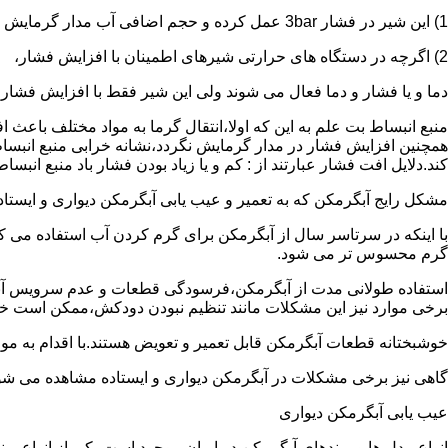
1) این شیر در فشار 3bar عمل کرده و حجم اضافی آب مدار گرمایش را تخلیه می کند.
2) اگرچه در دستگاه های حرارتی شیرهای اطمینان با افزایش فشار،
دما و یا فشار و دما فعال می شوند ولی این شیر فقط با افزایش فشار
منبع انبساط بت علم به این که اولا،انتقال گرما به مواد مختلف باعث
همچنین افزایش فشار در مدار گرمایش نگردد،نشانه خرابی منبع انبساط
کند.دلایل افت فشار عبارتند از : کم و یا زیاد بودن فشار باد منبع انب
مشکل رایج آبگرمکن که به تعمیر و عیب یابی آبگرمکن دیواری و ایستاده 
با اینکه در سرتاسر سال از آبگرمکن برای گرم کردن آب استفاده می ک
گرم محسوس تر می شود.
استفاده طولانی مدت از آبگرمکن،فرسودگی قطعات و عدم سرویس آبگ
برخی موارد نیز این مشکلات مانند تنظیم نبودن دودکش،ممکن است خ
خوشبختانه قطعات آبگرمکن قابل تعمیر و تعویض هستند.با اقدام به م
گاهی نیز برخی مشکلات در آبگرمکن دیواری و ایستاده مشاهده می شو
عیب یابی آبگرمکن دیواری
انواع مدل ها و برندهای آبگرمکن در ایران موجود است.یکی از انواع بر