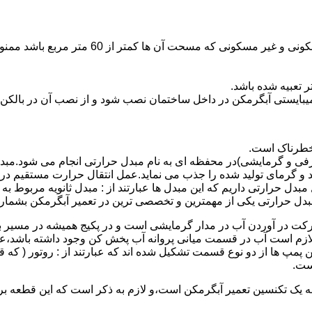
نصب وسایل گاز سوز پر مصرف مانند آبگرمکن د
یبایستی آبگرمکن در داخل ساختمان نصب شود و از نصب آن در بالکن،
 خطرناک است.
فی و گرمایشی)در محفظه ای به نام مبدل حرارتی انجام می شود.مب
د و گرمای تولید شده را جذب می نماید.عمل انتقال حرارت مستقیم د
دل حرارتی داریم که این مبدل ها عبارتند از : مبدل ثانویه مربوط ب
دل حرارتی یکی از مهمترین و تخصصی ترین در تعمیر آبگرمکن بشمار 
کت در آوردن آب در مدار گرمایشی است و در پکیج همیشه در مسیر بر
ملکرداین نوع پمپ لازم است آب در قسمت میانی پروانه آب پخش کن وجود داشته
 پمپ ها از دو نوع قسمت تشکیل شده اند که عبارتند از : روتور ( که
ست.
 به یک تکنسین تعمیر آبگرمکن است،و لازم به ذکر است که این قطعه ب