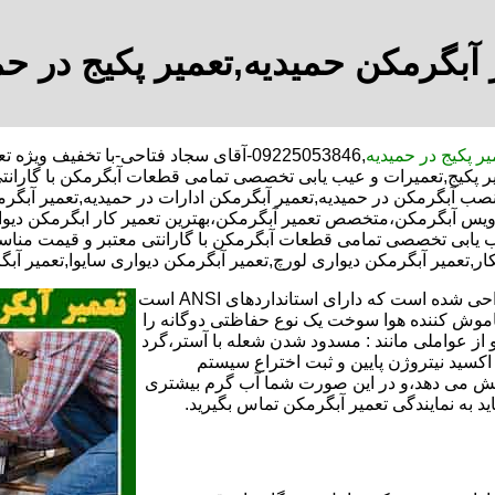
 آبگرمکن حمیدیه,تعمیر پکیج در حم
یر پکیج در حمیدیه
,09225053846-آقای سجاد فتاحی-با تخفیف
یر پکیج,تعمیرات و عیب یابی تخصصی تمامی قطعات آبگرمکن با گاران
نصب آبگرمکن در حمیدیه,تعمیر آبگرمکن ادارات در حمیدیه,تعمیر آبگرم
 سرویس آبگرمکن،متخصص تعمیر آبگرمکن،بهترین تعمیر کار ابگرمکن 
ب یابی تخصصی تمامی قطعات آبگرمکن با گارانتی معتبر و قیمت مناسب
کار,تعمیر آبگرمکن دیواری لورچ,تعمیر آبگرمکن دیواری سایوا,تعمیر آب
تعمیر آبگرمکن گازی،آبگرمکن برقی یا آبگرمکن ایستاده ​ آبگرمکن طراحی شده است که دارای استانداردهای ANSI است
خاموش کننده هوا سوخت یک نوع حفاظتی دوگانه را
 از عواملی مانند : مسدود شدن شعله با آستر،گرد
می کندو با طراحی NOX و با استفاده از اکسید نیتروژن پایین و ثبت اختراع سیستم
ا کاهش می دهد،و در این صورت شما آب گرم بیشتری
اید به نمایندگی تعمیر آبگرمکن تماس بگیرید.