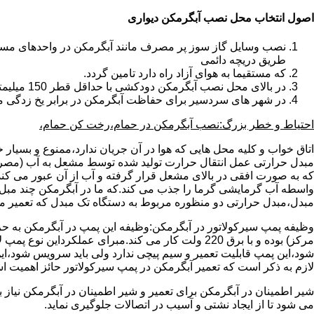
اصول انتخاب محل نصب آبگرمکن دیواری
طریق دریچه دائمی
که مستقیما به هوای آزاد راه دارد تامین گردد.
در بالای محل نصب آبگرمکن دودکشی با حداقل قطر 150 میلیمتر تعبیه شده باشد.
در شهر های سردسیر برای حفاظت آبگرمکن در برابر یخ زدگی م
احتیاط و خطر بزرگ:نصب آبگرمکن در حمام،رخت کن حمام،
اتاق خواب و کلیه محل هایی که هوا در آن جریان ندارد،ممنوع و بسیار
مبدل حرارتی عمل انتقال حرارت تولید شده توسط مشعل به آب (مصر
که به صورت افقی در بالای مشعل قرار گرفته و آب از آن عبور می کن
واسطه آب گرمایشی گرما را جذب می کند.که ما در آبگرمکن چند مبل مب
مبدل،مبدل حرارتی دو منظوره مربوط به دستگاه تک مبدل که تعمیر مب
وظیفه پمپ سیرکولاتور در آبگرمکن:وظیفه این پمپ در آبگرمکن به حر
مرکز) بوده و با برق 220 ولت کار می کند.مبرای ع
شود،این پمپ قابلیت تعمیر و سیم پیچی ندارد ولی باید سرویس شود،این
لازم به ذکر است که تعمیر آبگرمکن در پمپ سیرکولاتور حائز اهمیت ا
شیر اطمینان در آبگرمکن برای تعمیر و شیر اطمینان در آبگرمکن نیاز
می شود تا از ایجاد نشتی و آسیب در اتصالات جلوگیری نماید.