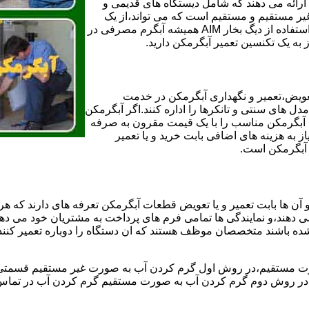
ائه می دهند که شامل دیستگاه های قدیمی و
لن و همچنین مخازن آب غیر مستقیم و مستقیم است که می تواند،از یک
سیستم دیگ بخار با کارآمدترین دیگهای آب مصرفی نیاز دارید و شما با استفاده از دیگ بخار AIM همیشه آبگرم مصرفی در
ز به یک تکنسین تعمیر آبگرمکن دارید.
عویض،تعمیر و نگهداری آبگرمکن در خدمت
 های سنتی و تانکرها را اداره کنند.اگر آبگرمکن
کند آبگرمکن مناسب را با یک قیمت مقرون به صرفه
ز به هزینه های اضافی بابت خرید و یا تعمیر
ر آبگرمکن است.
آن ها بابت تعمیر و یا تعویض قطعات آبگرمکن تعرفه های دارند که هر 
می دهند،و نمایندگی ها تمامی فرم های پرداخت به مشتریان خود می دهند
ده باشند متخصصان موظف هستند که ان دستگاه را دوباره تعمیر کنند و
 مستقیم،در روش اول گرم کردن آب به صورت غیر مستقیم قسمتی از 
ر روش دوم گرم کردن آب به صورت مستقیم گرم کردن آب در تماس مس