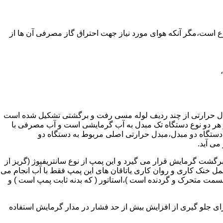
ر واحدهای مسکونی و غیر مسکونی که مسحت آن ها کمتر از 60 متر مربع باشد ممنوع است،مگر آنکه هوای مورد نیاز جهت احتراق گاز مصرفی آن ها از
دل حرارتی از چند ردیف لوله مسی رفت و برگشتی تشکیل شده است
ر هر دو نوع دستگاه تک مبدل به آب گرمایشی است و آب مصرفی با
ه دستگاه دو مبدل،مبدل حرارتی اصلی مربوط به دستگاه دو
می آید.
گشت گرمایش قرار می گیرد و این پمپ از نوع سانتریفیوژ (گریز از
 باشد،عمل خنک کاری و روان کاری یاتاقان های این پمپ فقط با آب انجام می
 قسمت متحرک و گردنده است )،استاتور ( که بدنه ثابت پمپ است ) و
رای جلو گیری از افزایش بیش از حد فشار در مدار گرمایش استفاده