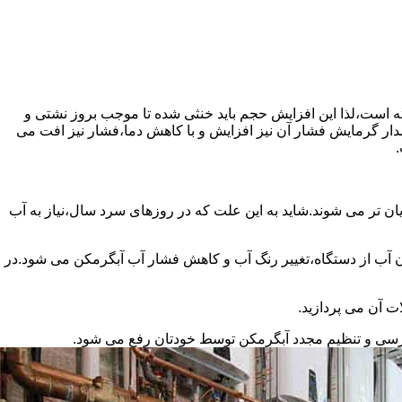
سته است،لذا این افزایش حجم باید خنثی شده تا موجب بروز نشتی و
دار گرمایش فشار آن نیز افزایش و با کاهش دما،فشار نیز افت می
.
ان تر می شوند.شاید به این علت که در روزهای سرد سال،نیاز به آب
ب از دستگاه،تغییر رنگ آب و کاهش فشار آب آبگرمکن می شود.در
ت آن می پردازید.
ررسی و تنظیم مجدد آبگرمکن توسط خودتان رفع می شود.