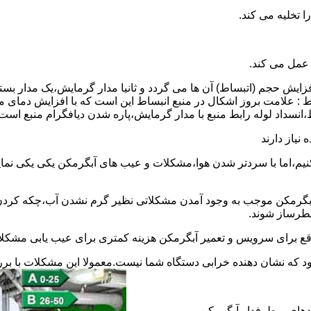
 عمل می کند.
 افزایش حجم (اتبساط) آن ها می گردد و ثانیا مدار گرمایش،یک مدار ب
 : علامت بروز اشکال در منبع انبساط این است که با افزایش دمای م
ساط،انسداد لوله رابط منبع با مدار گرمایش،پاره شدن دیافگرام منبع است
نیاز دارند
نیم،اما با سردتر شدن هوا،مشکلات و عیب های آبگرمکن یکی یکی نمای
رمکن موجب به وجود آمدن مشکلاتی نظیر گرم نشدن آب،چکه کردن آ
طرساز شوند.
وقع برای سرویس و تعمیر آبگرمکن هزینه کمتری برای عیب یابی مشکلا
د که نشان دهنده خرابی دستگاه شما نیست.معمولا این مشکلات با ب
ندهای پرطرفدار آبگرمکن