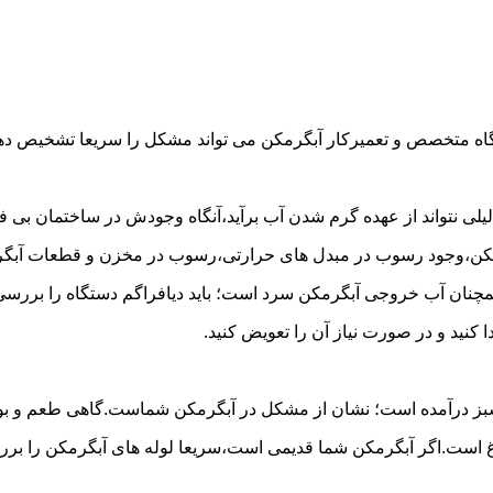
گاه متخصص و تعمیرکار آبگرمکن می تواند مشکل را سریعا تشخیص دهد 
لی نتواند از عهده گرم شدن آب برآید،آنگاه وجودش در ساختمان بی فای
مکن،وجود رسوب در مبدل های حرارتی،رسوب در مخزن و قطعات آبگرم
مچنان آب خروجی آبگرمکن سرد است؛ باید دیافراگم دستگاه را بررسی 
کنید و در صورت نیاز آن را تعویض کنید.
 سبز درآمده است؛ نشان از مشکل در آبگرمکن شماست.گاهی طعم و بوی 
ست.اگر آبگرمکن شما قدیمی است،سریعا لوله های آبگرمکن را بررسی