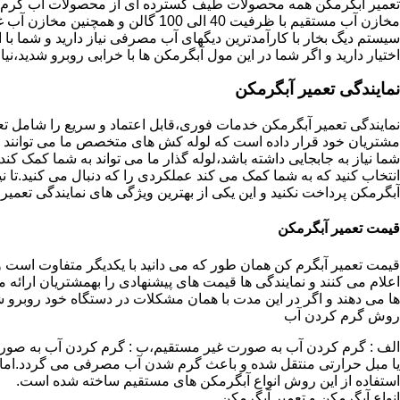
تعمیر آبگرمکن همه محصولات طیف گسترده ای از محصولات آب گرم ار
مخازن آب مستقیم با ظرفیت 40 الی 100 گا
اختیار دارید و اگر شما در این مول آبگرمکن ها با خرابی روبرو شدید،نیا
نمایندگی تعمیر آبگرمکن
نمایندگی تعمیر آبگرمکن خدمات فوری،قابل اعتماد و سریع را شامل ت
مشتریان خود قرار داده است که لوله کش های متخصص ما می توانند مدل
شما نیاز به جابجایی داشته باشد،لوله گذار ما می تواند به شما کمک 
انتخاب کنید که به شما کمک می کند عملکردی را که دنبال می کنید.تا نیا
آبگرمکن پرداخت نکنید و این یکی از بهترین ویژگی های نمایندگی تعمی
قیمت تعمیر آبگرمکن
قیمت تعمیر آبگرم کن همان طور که می دانید با یکدیگر متفاوت است و 
اعلام می کنند و نمایندگی ها قیمت های پیشنهادی را بهمشتریان ارائه 
ها می دهند و اگر در این مدت با همان مشکلات در دستگاه خود روبرو ش
روش گرم کردن آب
الف : گرم کردن آب به صورت غیر مستقیم،ب : گرم کردن آب به صورت
یا مبل حرارتی منتقل شده و باعث گرم شدن آب مصرفی می گردد.اماد
استفاده از این روش انواع آبگرمکن های مستقیم ساخته شده است.
انواع آبگرمکن و تعمیر آبگرمکن