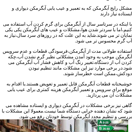
مشکل رایج آبگرمکن که به تعمیر و عیب یابی آبگرمکن دیواری و
ایستاده نیاز دارند
با اینکه در سرتاسر سال از آبگرمکن برای گرم کردن آب استفاده می
کنیم،اما با سردتر شدن هوا،مشکلات و عیب های آبگرمکن یکی یکی
نمایان تر می شوند.شاید به این علت که در روزهای سرد سال،نیاز به
آب گرم محسوس تر می شود.
استفاده طولانی مدت از آبگرمکن،فرسودگی قطعات و عدم سرویس
آبگرمکن موجب به وجود آمدن مشکلاتی نظیر گرم نشدن آب،چکه
کردن آب از دستگاه،تغییر رنگ آب و کاهش فشار آب آبگرمکن می
شود.در برخی موارد نیز این مشکلات مانند تنظیم نبودن
دودکش،ممکن است خطرساز شوند.
خوشبختانه قطعات آبگرمکن قابل تعمیر و تعویض هستند.با اقدام به
موقع برای سرویس و تعمیر آبگرمکن هزینه کمتری برای عیب یابی
مشکلات آن می پردازید.
گاهی نیز برخی مشکلات در آبگرمکن دیواری و ایستاده مشاهده می
شود که نشان دهنده خرابی دستگاه شما نیست.معمولا این مشکلات با
بررسی و تنظیم مجدد آبگرمکن توسط خودتان رفع می شود.