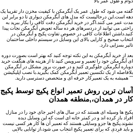
دوام و طول عمر بالا
گفته می شود که طول عمر یک آبگرمکن با کیفیت مخزن دار تقریبا یک
دهه است.این درحالیست که مدل های آبگرمکن دیواری تا دو برابر این
مدت عمر می کنند.اگر در خرید آبگرمکن دقت کافی را بکار ببرید به
راحتی می توانید از دردسرهای هر ده ساله تعویض آبگرمکن نجات پیدا
کنید.داشتن اطلاعات کافی در خصوص تفاوت پکیج و آبگرمکن در
انتخاب صحیح و کارایی بالای این وسایل در سیستم داخلی ساختمان
تاثیر بسزایی دارد.
بعد از خرید آبگرمکن به این نکته توجه کنید که بهتر است بصورت دوره
ای آبگرمکن خود را تعمیر و سرویس کنید تا از هزینه های هنگفت خرید
دوباره آبگرمکن جلوگیری کنید و در صورت بروز مشکل در آبگرمکن
بلافاصله از یک تکنسین تعمیر آبگرمکن کمک بگیرید.با نصب اپلیکیشن
"" همیشه به یک تعمیرکار حرفه ای و متخصص دسترسی دارید.
آسان ترین روش تعمیر انواع پکیج توسط پکیج
کار در همدان،,منطقه همدان
پکیج ها وسیله ای هستند که در سال های اخیر جای خود را در منازل
افراد باز کرده اند و در کمتر خانه ای است که این وسایل دیده
نشوند.پکیج ها جزو وسایلی هستند که تعمیر آن ها کار هر کسی نیست
و باید فردی که برای تعمیر پکیج انتخاب می شود،از توانایی بالایی