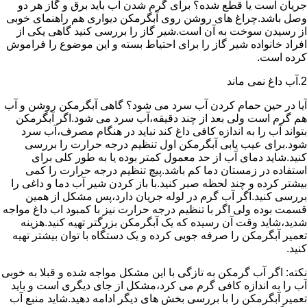
جریان است یا قطع شده؟ برای گرم شدن آب باید برق و گاز هر دو
وصل باشد.چراغ های روشن روی آبگرمکن دیواری هم راهنمای خوبی
از رسیدن سوخت به آن است.شیر گاز را بررسی کنید گاهی یکی از
افراد خانواده شیر گاز را برای احتیاط بسته و این موضوع را فراموش
کرده است.
2.آب داغ نمی ماند
آیا در حین حمام کردن آب سرد می شود؟ گاهی آبگرمکن روشن و آب
هم گرم است ولی بعد از چند دقیقه،آب سرد می شود.اگر آبگرمکن
بتواند آب را به اندازه کافی داغ کند نباید در هنگام مصرف،آب سرد
شود.برای عیب یابی آبگرمکن اول تنظیم درجه حرارت را بررسی
کنید.شاید دمای آب از حد معمول کمتر بوده یا به طور کلی برای
استفاده در زمستان دما کم باشد.پیچ تنظیم درجه حرارت را کمی
بیشتر کرده و چند لحظه صبر کنید.با باز کردن شیر آب دما و داغی را
بررسی کنید.اگر آب گرم در لوله جریان دارد،پس مشکل از همین
قسمت بوده ولی اگر با تنظیم درجه حرارت نیز با کمبود اب داغ مواجه
شدید،شاید وقت آن رسیده که یک آبگرمکن بزرگتر تهیه کنید.هزینه
تعمیر آبگرمکن را صرفه جویی کرده و یک دستگاه با توان بیشتر تهیه
کنید.
نکته: اگر آب گرمکن به تازگی با این مشکل مواجه شده و قبلا به خوبی
آب را به اندازه کافی گرم می کرد،مشکل از جای دیگری است و باید
تعمیر آبگرمکن را با بررسی بخش های دیگر ادامه دهید.شاید منبع آب