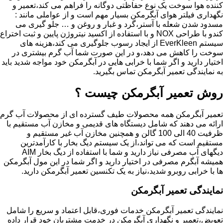
کننده هوا سوخت یک نوع حفاظتی دوگانه را فراهم می کند،تعمیر و
نگهداری فیلتر هوای آبگرمکن بسیار مهم است و از عواملی مانند :
مسدود شدن شعله با آستر،گرد و غبار و روغن و … جلو گیری می
کندو با طراحی NOX و با استفاده از اکسید نیتروژن پایین و ثبت اختراع
سیستم EverKleen از ایجاد رسوب جلوگیری می کند،هزینه های
سوخت را کاهش می دهد،و در این صورت شما آب گرم بیشتری در
اختیار دارید و اگر شما با خرابی هایی در آبگرمکن خود مواجه شدید باید
به نمایندگی تعمیر آبگرمکن تماس بگیرید.
روش تعمیر آبگرمکن چیست ؟
تعمیر آبگرمکن همه محصولات طیف گسترده ای از محصولات آب گرم
ارائه می دهند که شامل دیستگاه های قدیمی و مخازن آب مستقیم با
ظرفیت 40 الی 100 گالن و همچنین مخازن آب غیر مستقیم و
مستقیم است که می تواند،از یک سیستم دیگ بخار با کارآمدترین
دیگهای آب مصرفی نیاز دارید و شما با استفاده از دیگ بخار AIM
همیشه آبگرم مصرفی در اختیار دارید و اگر شما در این مول آبگرمکن
ها با خرابی روبرو شدید،نیاز به یک تکنسین تعمیر آبگرمکن دارید.
نمایندگی تعمیر آبگرمکن
نمایندگی تعمیر آبگرمکن خدمات فوری،قابل اعتماد و سریع را شامل
تعویض،تعمیر و نگهداری آبگرمکن در خدمت مشتریان خود قرار داده