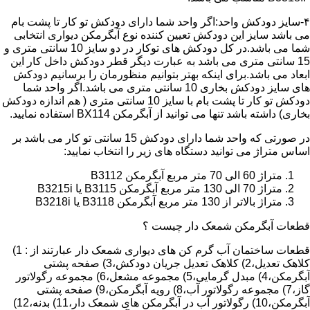
۴-سایز دودکش واحد:اگر واحد شما دارای دودکش تو کار تا پشت بام
می باشد سایز این دودکش تعیین کننده نوع آبگرمکن دیواری انتخابی
شما می باشد.در کل دودکش های توکار در دو سایز 10 سانتی متری و
15 سانتی متری می باشد به عبارت دیگر قطر دودکش داخل کار این
ابعاد می باشد.برای اینکه بهتر بتوانیم منظورمان را برسانیم دودکش
های سایز دودکش بخاری 10 سانتی متری می باشد.اگر واحد شما
دودکش تو کار تا پشت بام با سایز 10 سانتی متری ( هم اندازه دودکش
بخاری) داشته باشد تنها می توانید از آبگرمکن BX114 استفاده نمایید.
در صورتی که واحد شما دارای دودکش 15 سانتی تو کار می باشد بر
اساس متراژ می توانید دستگاه های زیر را انتخاب نمایید:
متراژ 60 الی 70 متر مربع آبگرمکن B3112
متراژ 70 الی 130 متر مربع آبگرمکن B3115 یا B3215i
متراژ بالاتر از 130 متر مربع آبگرمکن B3118 یا B3218i
قطعات آبگرمکن شمعک دار چیست ؟
قطعات ساختمان آب گرم کن های دیواری شمعک دار عبارتند از : 1)
کلاهک تعدیل،2) کلاهک تعدیل جریان دودکش،3) صفحه پشتی
آبگرمکن،4) مبدل گرمایی،5) مجموعه مشعل،6) مجموعه رگولاتور
گاز،7) مجموعه رگولاتور آب،8) رویه آبگرمکن،9) صفحه پشتی
آبگرمکن،10) رگولاتور آب در آبگرمکن های شمعک دار،11) بدنه،12)