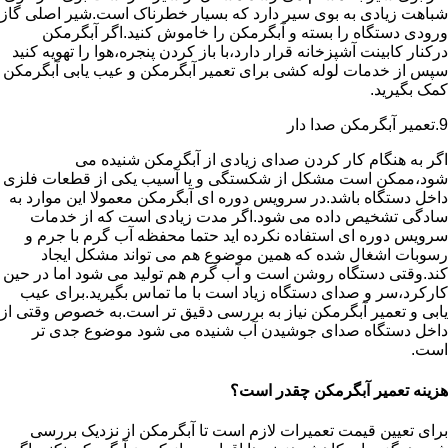
شباهت زیادی به بوی سیر دارد که بسیار خطرناک است.شیر اصلی گاز
ورودی دستگاه را بسته و آبگرمکن را خاموش کنید.اگر آبگرمکن
درکنار کابینت آشپزخانه قرار دارد،با باز کردن پنجره،هوا را تهویه کنید
سپس از خدمات لوله کشی برای تعمیر آبگرمکن و عیب یابی آبگرمکن
کمک بگیرید.
9.تعمیر آبگرمکن صدا دار
اگر به هنگام کار کردن صدای زیادی از آبگرمکن شنیده می
شود،ممکن است مشکل از شکستگی و یا آسیب یکی از قطعات فلزی
داخل دستگاه باشد.در سرویس دوره ای آبگرمکن معمولا این موارد به
سادگی تشخیص داده می شود.اگر مدت زیادی است که از خدمات
سرویس دوره ای استفاده نکرده اید حتما محفظه آب گرم با جرم و
رسوبات اشغال شده که همین موضوع هم می تواند مشکل ایجاد
کند.وقتی دستگاه روشن است و آب گرم هم تولید می شود اما در حین
کارکرد،سر و صدای دستگاه زیاد است با ما تماس بگیرید.برای عیب
یابی و تعمیر آبگرمکن نیاز به بررسی دقیق تر است.به خصوص وقتی از
داخل دستگاه صدای جوشیدن آب شنیده می شود موضوع جدی تر
است.
هزینه تعمیر آبگرمکن چقدر است؟
برای تعیین قیمت تعمیرات لازم است تا آبگرمکن از نزدیک بررسی