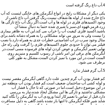
4.آب داغ رنگ گرفته است
یکی دیگر از مشکلات رایج در انواع آبگرمکن های خانگی اینست که آب
داغ خارج شده از لوله ها،شفاف نیست.رنگ گرفتن آب داغ ناشی از
وجود اکسیدهای فلزی در لوله ها و آب است.اگر رنگ آب داغ تازگی ها
زرد،قرمز،قهوه ای،سبز یا شیری شده حتما به دنبال منشا آن
باشید.اکسید فلزی کیفیت آب را خراب می کند.این آب به ظاهر بیماری
زا نیست ولی به مرور می تواند مشکلاتی را به همراه دشاته باشد.برای
مثال وجود سرب در آب آشامیدنی خطرات جدی به همراه دارد.با نصب
فیلتر می توان تا حدودی جلوی اکسیدهای فلزی را گرفت ولی راه حل
نهایی تعمیر آبگرمکن و عوض کردن لوله های فرسوده مسی است.در
آبگرمکن های برقی این امر ناشی از رسوب کلسیم و منیزیم روی
المنت است.در این مورد با تمیز کردن المنت،مشکل به طور کلی
برطرف می شود.
5.آب گرم فشار ندارد
کم فشار بودن آب گرم چندین علت دارد.گاهی آبگرمکن مقصر نیست
و لوله کشی آب ساختمان ضعیف است.کم فشار بودن آب منطقه نیز
در این موضوع دخیل است.اما در صورتی که تا حال با فشار آب
مشکلی نداشتید و تازگی ها این مشکل ایجاد شده،نیاز به بررسی
دارد.قبل از تماس با تعمیرکار ابتدا ورودی آب به آبگرمکن را نگاه کنید
شاید شیر فلکه آبگرمکن تا انتها باز نشده باشد.گاهی به دلیل مسافرت