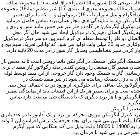
قاب برنجی،13) شیپوره،14) شیر احتراق آهسته،15) مجموعه ساقه
سوپاپ،16) مجموعه مغزی آب بندی،17) شیر تنظیم دما،18) مجموعه
دیافگرام و میل سوپاپ آب 19) ترموکوپل و … که ما برای تعمیر
آبگرمکن باید به نمایندگی های مجاز همان برند تماس حاصل فرمایید.
ترموکوپل آبگرمکن: هر گاه دو فلز غیر هم جنس مانند مس و روی را
به یکدیگر اتصال دهیم یک ترموکوپل ایجاد می شود.حال اگر محل
اتصال دو فلز را توسط شعله ای گرم کنیم بین دو سر دیگر ترموکوپل
ولتاژی حدود 20 میلی ولت تولید می شود که توانایی تحریک سیم پیچ و
باز کردن شیر مغناطیسی وسایل گاز سوز را در مدت 20 ثانیه دارد.
شمعک آبگرمکن: شمعک در آبگرمکن دائما روشن است تا به محض باز
شدن مسیر گاز،مشعل را روشن کند.در بدنه رگولاتور گاز منفذی برای
رساندن گاز به شمعک وجود دارد گاز خروجی از این منفذ توسط لوله
ای به نازل شمعک رسانیده می شود.در سر منفذ شمعک در
رگولاتور،یک صافی برای جلوگیری از ورود ذرات احتمالی پیش بینی
شده است.و برای تعمیر هر یک از این قطعات باید از نمایندگی تعمیر
آبگرمکن و یا هر برند دیگری که با دستگاه شما متابقت دارد تماس
بگیرید.
تعمیر آبگرمکن
برد کنترل آبگرمکن:نیروی محرکه این برد از یک آدابتور یا دو عدد باتری
1/5 ولت تامین می شود.برای ایجاد جرقه یک تراس افزاینده این 3 ولت
را به 14000 تا 18000 ولت تبدیل می کند.هنگامی که شیر آبگرم
مصرفی باز می شود با فرمان برد