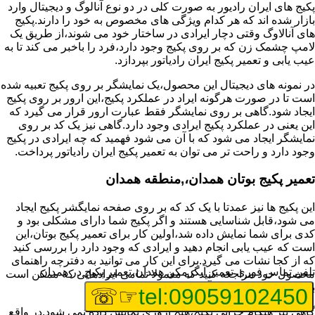
پکیج های ایران رادیور به صورت کلی در دو نوع آنالوگ و دیجیتال وارد
بازار شده اند که هر کدام ویژگی های مخصوص به خود را دارند.پکیج
های آنالاوگ وقتی دچار ایرادی در ساختار خود می شوند،از طریق یک
لامپ چشمک زن که بر روی پکیج وجود دارد،فرد را باخبر می کند تا به
عیب یابی و تعمیر پکیج ایران رادیاتور بپردازد.
در نمونه های دیجیتال این محصول،یک نمایشگر بر روی پکیج تعبیه شده
است تا در صورت هرگونه ایراد در عملکرد پکیج،این ارور بر روی پکیج
ایجاد شود.گاهی بر روی نمایشگر فقط عبارت ارور قرار می گیرد که
این یعنی در عملکرد پکیج ایرادی وجود دارد.گاهی نیز یک کد بر روی
نمایشگر ایجاد می شود که با آن می شود فهمید که چه ایرادی در پکیج
وجود دارد و راحت تر می توان به تعمیر پکیج ایران رادیاتور پرداخت.
تعمیر پکیج بوتان همدان،,منطقه همدان
این پکیج ها نیز عمدتا با یک کد که بر روی صفحه نمایگشر پکیج ایجاد
می شود،قابل شناسایی هستند و اگر پکیج شما دارای مشکلی بود و
کدی برای شما نمایش داده شد،اولین کار برای تعمیر پکیج بوتان،این
است که عیب یابی انجام دهید و ایرادی که وجود دارد را بررسی کنید
که از کجا نشات می گیرد.برای این کار می توانید به دفترچه راهنمای
تلفن تماس فوری
تعمیر آبگرمکن همدان،تعمیر پکیج در همدان
محصول خود مراجعه کنید که معمولا تمامی ایرادهایی که ممکن است
برای پکیج پیش بیاید در آن قرار گرفته است.
☞☏
tel:09059102450
گاهی نیز هنگام خرابی پکیج،هیچ اروری نمایش داده نمی شود.در واقع