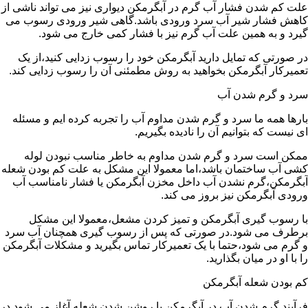
علت کم شدن فشار آب گرم در آبگرمکن دیواری نیز می تواند ناشی از
کاهش فشار شیر آب سرد ورودی باشد.گاهی شیر ورودی رسوب می
گیرد و به همین علت آب گرم نیز با فشار کمی خارج می شود.
در صورتی که تمایل دارید آبگرمکن خود را رسوب زدایی کنید،از یک
تعمیرکار آبگرمکن بخواهید به روش مطمئنی آن را رسوب زدایی کند.
سرد و گرم شدن آب
بارها همه ما سرد و گرم شدن مداوم آب را تجربه کرده ایم و مسئله
ای نیست که بتوانیم آن را نادیده بگیریم.
ممکن است سرد و گرم شدن مداوم به خاطر مناسب نبودن لوله
کشی آب ساختمان باشد،اما معمولا این مشکل به علت کم بودن شعله
آبگرمکن،گرم نشدن آب داخل مخزن آبگرمکن یا فشار نامناسب آب
ورودی آبگرمکن نیز بروز می کند.
با رسوب گیری آبگرمکن و تمیز کردن مشعل،معمولا این مشکل
برطرف می شود.در صورتی که پس از رسوب گیری همچنان آب سرد
و گرم می شود،حتما با یک تعمیرکار تماس بگیرید و مشکلات آبگرمکن
را با او در میان بگذارید.
کم بودن شعله آبگرمکن
فرآیند گرم شدن آب در آبگرمکن با روشن شدن شعله آغاز می شود.در