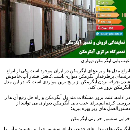
عیب یابی آبگرمکن دیواری
انواع مدل ها و برندهای آبگرمکن در ایران موجود است.یکی از انواع
برندهای پرطرفدار آبگرمکن دیواری،است.کاهش فشار آب،خاموش
شدن،جرقه نزدن آبگرمکن از رایج ترین مواردی است که در این مدل
آبگرمکن بروز می کند.
در ادامه،علت بروز مشکلات متداول آبگرمکن و راه حل رفع آن ها را
بررسی کرده ایم.برای عیب یابی آبگرمکن دیواری می توانید از
دستورالعمل های زیر بهره ببرید:
خرابی سنسور حرارتی آبگرمکن
آبگرمکن های مدل های جدیدتر دارای سنسور حرارتی هستند و آب را