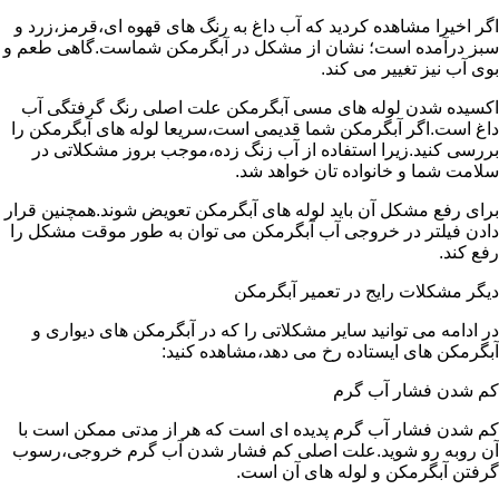
اگر اخیرا مشاهده کردید که آب داغ به رنگ های قهوه ای،قرمز،زرد و
سبز درآمده است؛ نشان از مشکل در آبگرمکن شماست.گاهی طعم و
بوی آب نیز تغییر می کند.
اکسیده شدن لوله های مسی آبگرمکن علت اصلی رنگ گرفتگی آب
داغ است.اگر آبگرمکن شما قدیمی است،سریعا لوله های آبگرمکن را
بررسی کنید.زیرا استفاده از آب زنگ زده،موجب بروز مشکلاتی در
سلامت شما و خانواده تان خواهد شد.
برای رفع مشکل آن باید لوله های آبگرمکن تعویض شوند.همچنین قرار
دادن فیلتر در خروجی آب آبگرمکن می توان به طور موقت مشکل را
رفع کند.
دیگر مشکلات رایج در تعمیر آبگرمکن
در ادامه می توانید سایر مشکلاتی را که در آبگرمکن های دیواری و
آبگرمکن های ایستاده رخ می دهد،مشاهده کنید:
کم شدن فشار آب گرم
کم شدن فشار آب گرم پدیده ای است که هر از مدتی ممکن است با
آن روبه رو شوید.علت اصلی کم فشار شدن آب گرم خروجی،رسوب
گرفتن آبگرمکن و لوله های آن است.