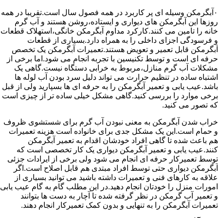
۰آبگرمکن وسیله ای پر کاربرد در همه فصول سال است.تقریبا در همه
روزها این آبگرمکن های دیواری و ایستاده،روشن هستند و آب گرم
خانه را تامین می کنند.کارکرد مداوم آبگرمکن خانگی،استهلاک قطعات
و فرسودگی اجزای داخلی را به همراه دارد.بسیاری از قطعات
آبگرمکن قابل تعمیر و تعویض هستند.تعمیرات آبگرمکن یک تخصص
حرفه ای است و توسط تکنیسین با تجربه انجام می شود.اما برخی از
مشکلات آب گرم منازل،مربوط به خرابی دستگاه نیست.گاهی یک
اشتباه ساده در تنظیم حرارت می تواند دلیل سرد بودن آب لوله ها
باشد.عیب یابی و تعمیر آبگرمکن را به حرفه ای ها بسپارید ولی از قبل
برخی موارد را بررسی کنید.گاهی مشکل خیلی ساده تر از چیزی است
که تصور می کنید.
خراب شدن آبگرمکن به معنی نبودن آب گرم برای شستشوی ظروف
و حمام است.این یک مشکل جدی برای خانواده است هزینه تعمیرات
هم باعث شده تا گاهی افراد خودشان اقدام به تعمیر آبگرمکن
کنند.عیب یابی و تعمیر آبگرمکن دیواری یک کار تخصصی است که
توسط تعمیرکار حرفه ای انجام می شود ولی برخی از ایرادات جزئی
آبگرمکن دیواری حتی توسط افراد مبتدی هم قابل اصلاح است.اگر
علاقه به کارهای فنی و تعمیرات داشته باشید می توانید بسیاری از
امورات منزل را خودتان انجام دهید.در این مطلب گام به گام عیب یابی
و تعمیر آب گرمکن در نظر گرفته شده تا آچار به دست ها بتوانند
تعمیرات آبگرمکن را به تنهایی و بدون کمک تعمیرکار انجام دهند.