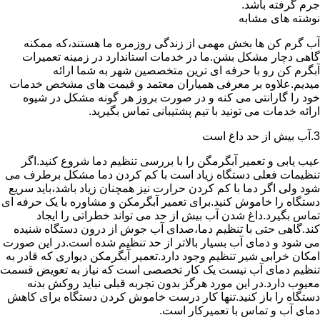
جرم گرفته باشد.
نوشته های مشابه
آب گرم کن ها بخش مهمی از زندگی روزمره ما هستند،که ممکنه
گاهی دچار مشکل بشن.ما در خدمات استاندارد در زمینه تعمیرات
آبگرم کن رو با حرفه ای ترین متخصصین شهر به شما ارائه
میدیم.علاوه بر معرفی همیاران معتمد و قیمت های مشخص خدمات
خود را گارانتی می کنه و در صورت بروز هر گونه مشکل در شیوه
ارائه خدمات می تونید با تیم پشتیبانی تماس بگیرید.
3.آب بیش از حد داغ است
عیب یابی و تعمیر آبگرمگن را با بررسی تنظیم دما شروع کنید.اگر
تنظیمات فعلی دستگاه زیاد است با کم کردن دما مشکل برطرف می
شود ولی اگر دما با کم کردن حرارت نیز همچنان زیاد باشد،باید سریع
دستگاه را خاموش کنید.برای تعمیر آبگرمکن و مشاوره با یک حرفه ای
تماس بگیرد.داغ شدن آب بیش از حد می تواند خطراتی را ایجاد
کند.گاهی حتی با تنظیم دما،صدای آب جوش از درون دستگاه شنیده
می شود و دمای آب بسیار بالاتر از حد تنظیم شده است.در این صورت
امکان خرابی شیر تنظیم وجود دارد.تعمیر آبگرمکن دیواری که قادر به
تنظیم دمای آب نیست یک کار تخصصی است که نیاز به تعویض قسمت
معیوب دارد.در این مورد هرگز بدون تجربه قبلی نباید روکش بدنه
دستگاه را باز کنید.تنها کار درست خاموش کردن دستگاه برای کاهش
دمای آب و تماس با تعمیرکار است.