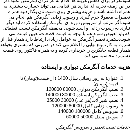
شود.هرگز برای کاهش هزینه ها اقدام به باز کردن آبگرمکن نکنید.اگر
در این زمینه تجربه ای ندارید هر اقدامی می تواند خسارت بیشتری به
همراه داشته باشد و هزینه بیشتری روی دست تان بگذارد.به همراه
تعمیرات معمولا جرم گیری و رسوب زدایی آبگرمکن هم انجام می
شود.اگر مرتب از سرویس دوره ای آبگرمکن استفاده کرده اید دیگر
نیازی به رسوب زدایی و اسید شویی محفظه آبگرمکن نیست.قطعاتی
که باید تعویض شوند هم با توجه به قیمت قطعات،تعیین قیمت می
شود.دستمزد تعمیر آبگرمکن به عوامل زیادی ارتباط دارد همیار قبل از
شروع به کار،مبلغ نهایی را اعلام می کند در صورتی که مشتری بخواهد
همیار قطعه جایگزین را خریداری کرده و به همراه فاکتور روی قیمت
دستمزد محاسبه می کند.
هزینه خدمات آبگرمکن دیواری و ایستاده
عنوان( به روز رسانی سال 1400 ) از قیمت(تومان) تا
قیمت(تومان)
نصب آبگرمکن دیواری 80000 120000
نصب آبگرمکن ایستاده 80000 140000
نصب شیرآلات(هر عدد) 30000 35000
رسوب زدایی کامل 80000 120000
سرویس کامل 100000 140000
تعویض مبدل 50000 60000
خدمات نصب،تعمیر و سرویس آبگرمکن