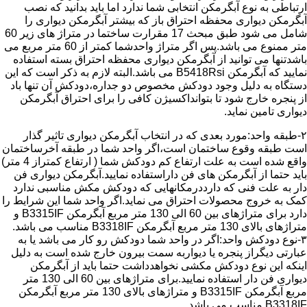
ارتباطی به نوع آبگرمکن انتخابی شما ندارد اما باید بدانید که نصب
آبگرمکن دیواری محفظه احتراق باز که بیشتر آبگرمکن دیواری را
شامل می شود طبق مبحث 17 مقرارت ساختما در متراژ های زیر 60
متر ممنوع می باشد.پس اگر متراژ واحدشما کمتر از 60 متر مربع می
باشدتنها می توانید از آبگرمکن دیواری محفظه احتراق بسته استفاده
نمایید که آبگرمکن B5418Rsi می باشد.البته لازم به ذکر است که این
دستگاه به دلیل وجود دودکش مخصوص دو جداره،دودکش آن تنها باد
از پنجره خارج شود تا بتوانداکسیژن کافی را برای احتراق آبگرمکن
دیواری تامین نماید.
۲-طبقه واحد:مورد بعدی که در انتخاب آبگرمکن دیواری تاثیر گذار
است طبقه وقوع ساختمان است،اگر واحد شما در طبقه آخرساختمان
واقع شده است به علت ارتفاع کم دودکش شما ( ارتفاع کمتراز 4 متر)
باید حتما از آبگرمکن های فن داراستفاده نمایید.آبگرمکن دیواری فن
دار به علت فنی که دارددرمکانهایی که دودکش مکش مناسبی ندارد
کمک به خروج محصولات احتراق می نماید.اگر واحد شما این شرایط را
دارد برای متراژهای بین 60 الی 130 متر مربع آبگرمکن B3315IF و
متراژهای بالای 130 متر مربع آبگرمکن B3318IF مناسب می باشد.
۳-نوع دودکش واحد:اگر در واحد شما دودکش رو کار می باشد یا به
عبارتی دیگراز پنجره یا دیواربه سمت بیرون خارج شده است به دلیل
اینکه این نوع دودکش مکشی نخواهدداشت حتما باید از آبگرمکن
دیواری فن دار استفاده نمایید.برای متراژهای بین 60 الی 130 متر
مربع آبگرمکن B3315IF و متراژهای بالای 130 متر مربع آبگرمکن
B3318IF مناسب می باشد.