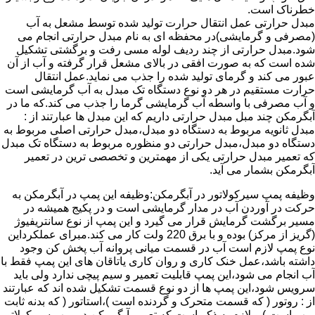
خطرناک است.
مبدل حرارتی عمل انتقال حرارت تولید شده توسط مشعل به آب
(مصرفی و گرمایشی)در محفظه ای به نام مبدل حرارتی انجام می
شود.مبدل حرارتی از چند ردیف لوله مسی رفت و برگشتی تشکیل
شده است که به صورت افقی در بالای مشعل قرار گرفته و آب از آن
عبور می کند و گرمای تولید شده را جذب می نماید.عمل انتقال
حرارت مستقیم در هر دو نوع دستگاه تک مبدل به آب گرمایشی است
و آب مصرفی با واسطه آب گرمایشی گرما را جذب می کند.که ما در
آبگرمکن چند مبل مبدل حرارتی داریم که این مبدل ها عبارتند از :
مبدل ثانویه مربوط به دستگاه دو مبدل،مبدل حرارتی اصلی مربوط به
دستگاه دو مبدل،مبدل حرارتی دو منظوره مربوط به دستگاه تک مبدل
که تعمیر مبدل حرارتی یکی از مهمترین و تخصصی ترین در تعمیر
آبگرمکن بشمار می آید.
وظیفه پمپ سیرکولاتور در آبگرمکن:وظیفه این پمپ در آبگرمکن به
حرکت در آوردن آب در مدار گرمایشی است و در پکیج همیشه در
مسیر برگشت گرمایش قرار می گیرد و این پمپ از نوع سانتریفیوژ
(گریز از مرکز) بوده و با برق 220 ولت کار می کند.مبرای عملکرداین
نوع پمپ لازم است آب در قسمت میانی پروانه آب پخش کن وجود
داشته باشد،عمل خنک کاری و روان کاری یاتاقان های این پمپ فقط با
آب انجام می شود،این پمپ قابلیت تعمیر و سیم پیچی ندارد ولی باید
سرویس شود،این پمپ ها از دو نوع قسمت تشکیل شده اند که عبارتند
از : روتور ( که قسمت متحرک و گردنده است )،استاتور ( که بدنه ثابت
پمپ است ) و لازم به ذکر است که تعمیر آبگرمکن در پمپ سیرکولاتور