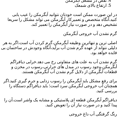
نقص در مشعل آبگرمکن
ارتفاع بالای شمعک
در این صورت ممکن است خودتان نتوانید آبگرمکن را عیب یابی
کنید.آنگاه متخصص و تعمیرکار آبگرمکن می تواند مشکل را سریعا
تشخیص دهد و در صورت نیاز آبگرمکن را تعمیر کند.
گرم نشدن آب خروجی آبگرمکن
اصلی ترین و تنهاترین وظیفه آبگرمکن،گرم کردن آب است.اگر به هر
دلیلی نتواند از عهده گرم شدن آب برآید،آنگاه وجودش در ساختمان بی
فایده خواهد بود.
گرم نشدن آب به علت های متفاوتی رخ می دهد.خرابی دیافراگم
آبگرمکن،وجود رسوب در مبدل های حرارتی،رسوب در مخزن و
قطعات آبگرمکن از دلایل گرم نشدن آب آبگرمکن هستند.
برای رفع مشکل باید آبگرمکن را رسوب زدایی و جرم گیری کنید.اگر
همچنان آب خروجی آبگرمکن سرد است؛ باید دیافراگم دستگاه را
بررسی کنید.
دیافراگم آبگرمکن قطعه ای پلاستیکی و مشابه یک واشر است.آن را
پیدا کنید و در صورت نیاز آن را تعویض کنید.
رنگ گرفتگی آب داغ خروجی