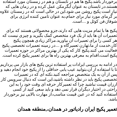
برخوردار باشد.پکیج ها هم در تابستان و هم در زمستان مورد استفاده
هستند.در تابستان به عنوان آبگرمکن عمل کرده و در زمان هایی که
نیاز است پکیج روشن می شود.این در حالی است که در زمستان علاوه
بر گرمای مورد نیاز برای حمام،به عنوان تامین کننده انرژی برای
شوفاژ،فن کوئل و …است.
پکیج ها با تمام مزیت هایی که دارند،جزو محصولاتی هستند که برای
تعمیرات آن ها باید از یک فرد متخصص کمک بگیرید و چیزی نیست که
هر کسی را برای تعمیرات آن بیاورید.مراکز زیادی همچون پکیج
کار،خدمت از ما،تهارن تعمیرگاه و …در زمینه تعمیرات تخصصی پکیج
فعالیت می کنند.پکیج کار که یکی از بهترین مراکز در حوزه تعمیرات
پکیج است،اقدام به معرفی بهترین راه ها برای تعمیر پکیج کرده است.
در ادامه به بررسی ایرادات پر استفاده ترین پکیج های بازار می پردازیم
تا با استفاده از آن،بتوانید عیب یابی حداقلی را از پکیج خود انجام دهید و
پس از آن به یک متخصص مراجعه کنید.نکته ای که در تعمیرات
تخصصی پکیج باید در نظر داشته باشید،این است که دنبال سرویس کار
ارزان قیمت نباشید چرا که تعمیرکار حرفه ای وقت خود را به این
راحتی در اختیار دیگران قرار نمی دهد و باید سعی کنید از کسی
استفاده کنید که در عین قیمت مناسب،از مهارت بالایی نیز برخوردار
باشد.
تعمیر پکیج ایران رادیاتور در همدان،,منطقه همدان