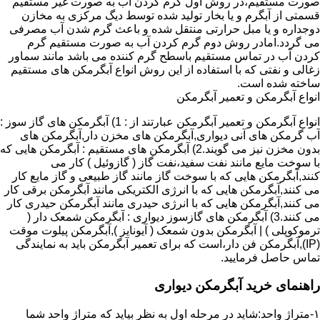
صورت مستقیم،در روش اول گرم کردن آب به صورت غیر مستقیم
قسمتی از آبگرم و یا بخار تولید شده توسط دیگ مرکزی به مخازن
دوجداره و یا مبل حرارتی منتقل شده و باعث گرم شدن آب مصرفی
می گردد.امادر روش دوم گرم کردن آب به صورت مستقیم گرم
کردن آب در تماس مستقیم باسطح گرم کننده می باشد مانند سماور
زغالی و نفتی که با استفاده از این روش انواع آبگرمکن های مستقیم
ساخته شده است.
انواع آبگرمکن و تعمیر آبگرمکن
انواع آبگرمکن و تعمیر آبگرمکن عبارتند از : 1) آبگرمکن های گاز سوز :
آب گرمکن های آنی دیواری,آبگرمکن های مخزن دار,آبگرمکن های
بدون مخزن نیز می گویند.2) آبگرمکن های مستقیم : آبگرمکن هایی که
با سوخت مایع مانند نفت سفید،نفت گاز ( گازوئیل ) کار می
کنند,آبگرمکن هایی که با سوخت گاز مانند گاز طبیعی و گاز مایع کار
می کنند,آبگرمکن هایی که با انرژی الکتریکی مانند آبگرمکن برقی کار
می کنند,آبگرمکن هایی که با انرژی حیدری مانند آبگرمکن حیدری کار
می کنند.3) آبگرمکن های گازسوز دیواری : آبگرمکن شمعک دار (
ترموکوپلی ) | آبگرمکن بدون شمعک ( آیونایز ),آبگرمکن پیلوت موقت
(IP),آبگرمکن فن دار،است که برای تعمیر آبگرمکن باید به نمایندگی
تماس حاصل فرمایید.
راهنمای خرید آبگرمکن دیواری
۱-متراژ واحد:شاید در مرحله اول به نظر بیاید که متراژ واحد شما