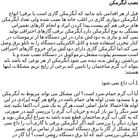
نصب آبگرمکن
قبل از هر اقدامی باید بدانید که آبگرمکن گازی است یا برقی! انواع
آبگرمکن دیواری گازی در اغلب خانه ها نصب شده ولی تعداد آبگرمکن
های برقی هم کم نیست.پیدا کردن ایراد و انجام کارهای تعمیراتی
بستگی به نوع آبگرمکن دارد.آبگرمکن برقی،گازهای احتراقی تولید
نمی کند و نیازی به دودکش ندارد.در این دستگاه ها از ترموستات در
کنار مخزن استفاده شده و کابل الکتریکی،دستگاه را به تابلو برق وصل
می کند.اما آبگرمکن گازی دارای دودکش برای خروج گازهای احتراقی
است.سیستم پیلوت،مشعل،ترموکوبل در دستگاه نصب شده و با
برداشتن روکش بدنه دیده می شود.آبگرمکن از هر نوعی که باشد باید
بتواند آب گرم ساختمان را تامین کند.برخی از رایج تریم مشکلات اینها
هستند:
1.آب داغ نمی شود
آیا آب گرم حمام،سرد است؟ این مشکل می تواند مربوط به آبگرمکن
و یا مسدود شدن لوله های حمام باشد.در واقع هر گونه ایرادی در این
لوله ها،احتمالا عامل اصلی است.هرگز به یک شیر آب،اکتفا نکنید.چند
شیر دیگر را نیز باز کرده و جریان آب گرم را بررسی کنید.در صورتی
که به کلی آب گرم ساختمان قطع شده باشد به سراغ آبگرمکن بوید و
موارد دیگر را بررسی کنید.اگر آبگرمکن برقی یا گازی،آب را داغ نمی
کند مشکل از گاز یا برق دستگاه است.قبل از تماس برای تعمیر
آبگرمکن،بررسی کنید که آیا برق دستگاه روشن است؟ آیا گاز در