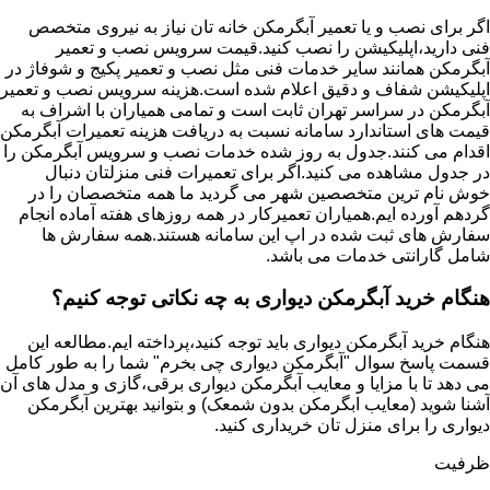
اگر برای نصب و یا تعمیر آبگرمکن خانه تان نیاز به نیروی متخصص
فنی دارید،اپلیکیشن را نصب کنید.قیمت سرویس نصب و تعمیر
آبگرمکن همانند سایر خدمات فنی مثل نصب و تعمیر پکیج و شوفاژ در
اپلیکیشن شفاف و دقیق اعلام شده است.هزینه سرویس نصب و تعمیر
آبگرمکن در سراسر تهران ثابت است و تمامی همیاران با اشراف به
قیمت های استاندارد سامانه نسبت به دریافت هزینه تعمیرات آبگرمکن
اقدام می کنند.جدول به روز شده خدمات نصب و سرویس آبگرمکن را
در جدول مشاهده می کنید.اگر برای تعمیرات فنی منزلتان دنبال
خوش نام ترین متخصصین شهر می گردید ما همه متخصصان را در
گردهم آورده ایم.همیاران تعمیرکار در همه روزهای هفته آماده انجام
سفارش های ثبت شده در اپ این سامانه هستند.همه سفارش ها
شامل گارانتی خدمات می باشد.
هنگام خرید آبگرمکن دیواری به چه نکاتی توجه کنیم؟
هنگام خرید آبگرمکن دیواری باید توجه کنید،پرداخته ایم.مطالعه این
قسمت پاسخ سوال "آبگرمکن دیواری چی بخرم" شما را به طور کامل
می دهد تا با مزایا و معایب آبگرمکن دیواری برقی،گازی و مدل های آن
آشنا شوید (معایب ابگرمکن بدون شمعک) و بتوانید بهترین آبگرمکن
دیواری را برای منزل تان خریداری کنید.
ظرفیت