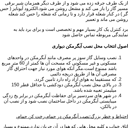
از یک طرف جرقه زده می شود و از طرف دیگر همزمان شیر برقی
مسیر گاز را باز می کند و مشعل روشن می شود.الکترود آیونایز ( حس
گر ) در کنار شعله قرار دارد و تا زمانی که شعله را حس کند شعله
روشن می ماند و تعمیر
برد کنترل یک کار بسیار مهم و تخصصی است و برای برد باید به
نمایندگی مربوطه تماس حاصل شود
اصول انتخاب محل نصب آبگرمکن دیواری
نصب وسایل گاز سوز پر مصرف مانند آبگرمکن در واحدهای
مسکونی و غیر مسکونی که مسحت آن ها کمتر از 60 متر مربع
باشد ممنوع است،مگر آنکه هوای مورد نیاز جهت احتراق گاز
مصرفی آن ها از طریق دریچه دائمی
که مستقیما به هوای آزاد راه دارد تامین گردد.
در بالای محل نصب آبگرمکن دودکشی با حداقل قطر 150
میلیمتر تعبیه شده باشد.
در شهر های سردسیر برای حفاظت آبگرمکن در برابر یخ زدگی
میبایستی آبگرمکن در داخل ساختمان نصب شود و از نصب آن
در بالکن،
احتیاط و خطر بزرگ:نصب آبگرمکن در حمام،رخت کن حمام،
اتاق خواب و کلیه محل هایی که هوا در آن جریان ندارد،ممنوع و بسیار