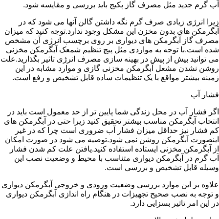
آب گرم جدید مثل مصرف گاز پکیج باید بررسی و مقایسه شود.
زیرا انرژی زیادی صرف گرم نگه داشتن گالن آنها می شود که در
آبگرمکن های بدون مخزن این مشکل وجود ندارد.توجه کنید که میزان
مصرف گاز آبگرمکن های دیواری بر روی برچسب انرژی آن مشخص
شده است.با توجه به مواردی مثل پیچ تنظیم شمعک آبگرمکن مخزنی
می توانید بیش از پیش در بهینه سازی مصرف انرژی تاثیر بگذارید.علت
روشن نشدن مشعل آبگرمکن مخزنی گازی و موارد مشابه در این
زمینه بیشتر مواقع با یک تنظیمات ساده قابل تشخیص و رفع است.
فشار آب
اگر فشار آب در محل زندگی شما پایین تر از حد معمول است باید در
انتخاب آبگرمکن مناسب بیشتر تحقیق کنید زیرا حتی در آبگرمکن های
کم فشار نیز حداقل میزان فشار آب ضروری است چرا که در غیر
اینصورت آبگرمکن روشن نمی شود.توصیه می شود در صورت امکان
از آبگرمکن مخزنی ایستاده استفاده کنید.یافتن علت کم شدن فشار
آب گرم در آبگرمکن دیواری متناسب با محیط و وضعیت نصب این
وسیله قابل تشخیص و بررسی است.
علاوه بر این موارد بررسی وضعیت ورودی و خروجی آبگرمکن دیواری
و توجه به نصب صحیح تجهیزات در هنگام راه اندازی آبگرمکن دیواری
در این امر تاثیر بسزایی دارد.