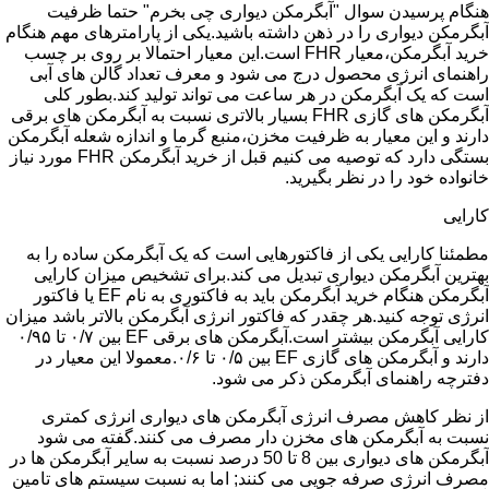
هنگام پرسیدن سوال "آبگرمکن دیواری چی بخرم" حتما ظرفیت
آبگرمکن دیواری را در ذهن داشته باشید.یکی از پارامترهای مهم هنگام
خرید آبگرمکن،معیار FHR است.این معیار احتمالا بر روی بر چسب
راهنمای انرژی محصول درج می شود و معرف تعداد گالن های آبی
است که یک آبگرمکن در هر ساعت می تواند تولید کند.بطور کلی
آبگرمکن های گازی FHR بسیار بالاتری نسبت به آبگرمکن های برقی
دارند و این معیار به ظرفیت مخزن،منبع گرما و اندازه شعله آبگرمکن
بستگی دارد که توصیه می کنیم قبل از خرید آبگرمکن FHR مورد نیاز
خانواده خود را در نظر بگیرید.
کارایی
مطمئنا کارایی یکی از فاکتورهایی است که یک آبگرمکن ساده را به
بهترین آبگرمکن دیواری تبدیل می کند.برای تشخیص میزان کارایی
آبگرمکن هنگام خرید آبگرمکن باید به فاکتوری به نام EF یا فاکتور
انرژی توجه کنید.هر چقدر که فاکتور انرژی آبگرمکن بالاتر باشد میزان
کارایی آبگرمکن بیشتر است.آبگرمکن های برقی EF بین ۰/۷ تا ۰/۹۵
دارند و آبگرمکن های گازی EF بین ۰/۵ تا ۰/۶.معمولا این معیار در
دفترچه راهنمای آبگرمکن ذکر می شود.
از نظر کاهش مصرف انرژی آبگرمکن های دیواری انرژی کمتری
نسبت به آبگرمکن های مخزن دار مصرف می کنند.گفته می شود
آبگرمکن های دیواری بین 8 تا 50 درصد نسبت به سایر آبگرمکن ها در
مصرف انرژی صرفه جویی می کنند; اما به نسبت سیستم های تامین