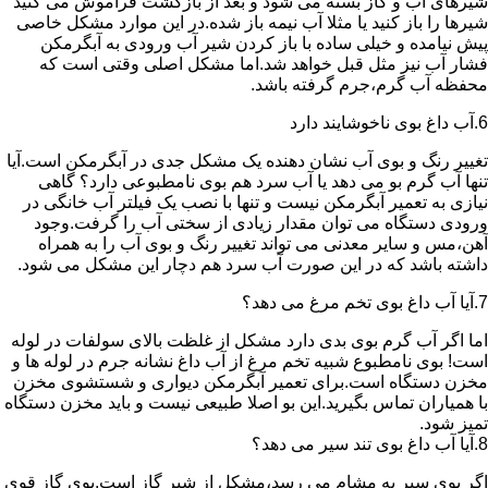
شیرهای آب و گاز بسته می شود و بعد از بازگشت فراموش می کنید
شیرها را باز کنید یا مثلا آب نیمه باز شده.در این موارد مشکل خاصی
پیش نیامده و خیلی ساده با باز کردن شیر آب ورودی به آبگرمکن
فشار آب نیز مثل قبل خواهد شد.اما مشکل اصلی وقتی است که
محفظه آب گرم،جرم گرفته باشد.
6.آب داغ بوی ناخوشایند دارد
تغییر رنگ و بوی آب نشان دهنده یک مشکل جدی در آبگرمکن است.آیا
تنها آب گرم بو می دهد یا آب سرد هم بوی نامطبوعی دارد؟ گاهی
نیازی به تعمیر آبگرمکن نیست و تنها با نصب یک فیلتر آب خانگی در
ورودی دستگاه می توان مقدار زیادی از سختی آب را گرفت.وجود
آهن،مس و سایر معدنی می تواند تغییر رنگ و بوی آب را به همراه
داشته باشد که در این صورت آب سرد هم دچار این مشکل می شود.
7.آیا آب داغ بوی تخم مرغ می دهد؟
اما اگر آب گرم بوی بدی دارد مشکل از غلظت بالای سولفات در لوله
است! بوی نامطبوع شبیه تخم مرغ از آب داغ نشانه جرم در لوله ها و
مخزن دستگاه است.برای تعمیر آبگرمکن دیواری و شستشوی مخزن
با همیاران تماس بگیرید.این بو اصلا طبیعی نیست و باید مخزن دستگاه
تمیز شود.
8.آیا آب داغ بوی تند سیر می دهد؟
اگر بوی سیر به مشام می رسد،مشکل از شیر گاز است.بوی گاز قوی