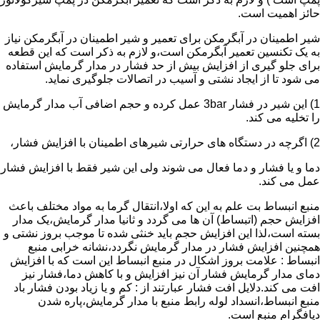
حائز اهمیت است.
شیر اطمینان در آبگرمکن برای تعمیر و شیر اطمینان در آبگرمکن نیاز
به یک تکنسین تعمیر آبگرمکن است،و لازم به ذکر است که این قطعه
برای جلو گیری از افزایش بیش از حد فشار در مدار گرمایش استفاده
می شود تا از ایجاد نشتی و آسیب در اتصالات جلوگیری نماید.
1) این شیر در فشار 3bar عمل کرده و حجم اضافی آب مدار گرمایش
را تخلیه می کند.
2) اگرچه در دستگاه های حرارتی شیرهای اطمینان با افزایش فشار،
دما و یا فشار و دما فعال می شوند ولی این شیر فقط با افزایش فشار
عمل می کند.
منبع انبساط بت علم به این که اولا،انتقال گرما به مواد مختلف باعث
افزایش حجم (اتبساط) آن ها می گردد و ثانیا مدار گرمایش،یک مدار
بسته است،لذا این افزایش حجم باید خنثی شده تا موجب بروز نشتی و
همچنین افزایش فشار در مدار گرمایش نگردد،نشانه خرابی منبع
انبساط : علامت بروز اشکال در منبع انبساط این است که با افزایش
دمای مدار گرمایش فشار آن نیز افزایش و با کاهش دما،فشار نیز
افت می کند.دلایل افت فشار عبارتند از : کم و یا زیاد بودن فشار باد
منبع انبساط،انسداد لوله رابط منبع با مدار گرمایش،پاره شدن
دیافگرام منبع است.