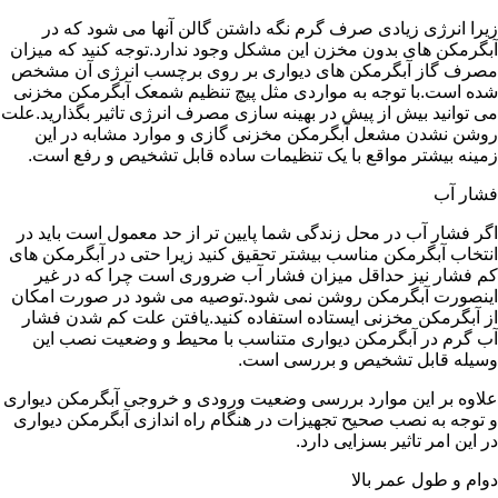
زیرا انرژی زیادی صرف گرم نگه داشتن گالن آنها می شود که در
آبگرمکن های بدون مخزن این مشکل وجود ندارد.توجه کنید که میزان
مصرف گاز آبگرمکن های دیواری بر روی برچسب انرژی آن مشخص
شده است.با توجه به مواردی مثل پیچ تنظیم شمعک آبگرمکن مخزنی
می توانید بیش از پیش در بهینه سازی مصرف انرژی تاثیر بگذارید.علت
روشن نشدن مشعل آبگرمکن مخزنی گازی و موارد مشابه در این
زمینه بیشتر مواقع با یک تنظیمات ساده قابل تشخیص و رفع است.
فشار آب
اگر فشار آب در محل زندگی شما پایین تر از حد معمول است باید در
انتخاب آبگرمکن مناسب بیشتر تحقیق کنید زیرا حتی در آبگرمکن های
کم فشار نیز حداقل میزان فشار آب ضروری است چرا که در غیر
اینصورت آبگرمکن روشن نمی شود.توصیه می شود در صورت امکان
از آبگرمکن مخزنی ایستاده استفاده کنید.یافتن علت کم شدن فشار
آب گرم در آبگرمکن دیواری متناسب با محیط و وضعیت نصب این
وسیله قابل تشخیص و بررسی است.
علاوه بر این موارد بررسی وضعیت ورودی و خروجی آبگرمکن دیواری
و توجه به نصب صحیح تجهیزات در هنگام راه اندازی آبگرمکن دیواری
در این امر تاثیر بسزایی دارد.
دوام و طول عمر بالا