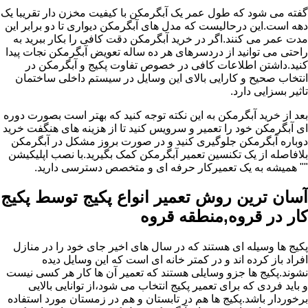
گفته می شود که طول عمر یک آبگرمکن با کیفیت مخزن دار تقریبا یک
دهه است.این درحالیست که مدل های آبگرمکن دیواری تا دو برابر این
مدت عمر می کنند.اگر در خرید آبگرمکن دقت کافی را بکار ببرید به
راحتی می توانید از دردسرهای هر ده ساله تعویض آبگرمکن نجات پیدا
کنید.داشتن اطلاعات کافی در خصوص تفاوت پکیج و آبگرمکن در
انتخاب صحیح و کارایی بالای این وسایل در سیستم داخلی ساختمان
تاثیر بسزایی دارد.
بعد از خرید آبگرمکن به این نکته توجه کنید که بهتر است بصورت دوره
ای آبگرمکن خود را تعمیر و سرویس کنید تا از هزینه های هنگفت خرید
دوباره آبگرمکن جلوگیری کنید و در صورت بروز مشکل در آبگرمکن
بلافاصله از یک تکنسین تعمیر آبگرمکن کمک بگیرید.با نصب اپلیکیشن
"" همیشه به یک تعمیرکار حرفه ای و متخصص دسترسی دارید.
آسان ترین روش تعمیر انواع پکیج توسط پکیج
کار در قروه,منطقه قروه
پکیج ها وسیله ای هستند که در سال های اخیر جای خود را در منازل
افراد باز کرده اند و در کمتر خانه ای است که این وسایل دیده
نشوند.پکیج ها جزو وسایلی هستند که تعمیر آن ها کار هر کسی نیست
و باید فردی که برای تعمیر پکیج انتخاب می شود،از توانایی بالایی
برخوردار باشد.پکیج ها هم در تابستان و هم در زمستان مورد استفاده