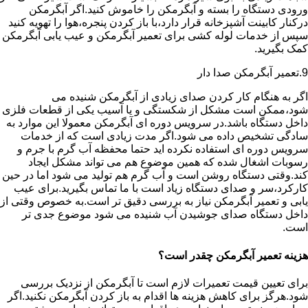
ورودی دستگاه را بسته و آبگرمکن را خاموش کنید.اگر آبگرمکن
درکنار کابینت آشپزخانه قرار دارد،با باز کردن پنجره،هوا را تهویه کنید
سپس از خدمات لوله کشی برای تعمیر آبگرمکن و عیب یابی آبگرمکن
کمک بگیرید.
9.تعمیر آبگرمکن صدا دار
اگر به هنگام کار کردن صدای زیادی از آبگرمکن شنیده می
شود،ممکن است مشکل از شکستگی و یا آسیب یکی از قطعات فلزی
داخل دستگاه باشد.در سرویس دوره ای آبگرمکن معمولا این موارد به
سادگی تشخیص داده می شود.اگر مدت زیادی است که از خدمات
سرویس دوره ای استفاده نکرده اید حتما محفظه آب گرم با جرم و
رسوبات اشغال شده که همین موضوع هم می تواند مشکل ایجاد
کند.وقتی دستگاه روشن است و آب گرم هم تولید می شود اما در حین
کارکرد،سر و صدای دستگاه زیاد است با ما تماس بگیرید.برای عیب
یابی و تعمیر آبگرمکن نیاز به بررسی دقیق تر است.به خصوص وقتی از
داخل دستگاه صدای جوشیدن آب شنیده می شود موضوع جدی تر
است.
هزینه تعمیر آبگرمکن چقدر است؟
برای تعیین قیمت تعمیرات لازم است تا آبگرمکن از نزدیک بررسی
شود.هرگز برای کاهش هزینه ها اقدام به باز کردن آبگرمکن نکنید.اگر