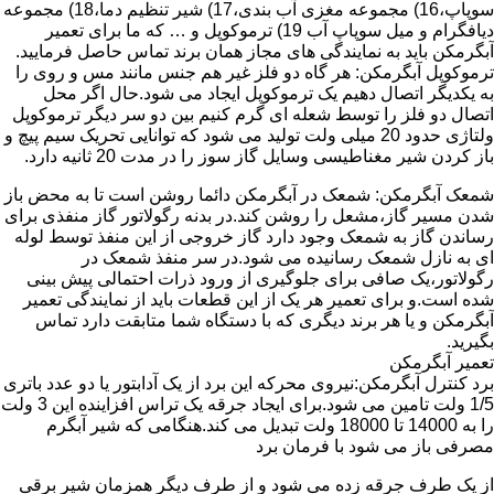
سوپاپ،16) مجموعه مغزی آب بندی،17) شیر تنظیم دما،18) مجموعه
دیافگرام و میل سوپاپ آب 19) ترموکوپل و … که ما برای تعمیر
آبگرمکن باید به نمایندگی های مجاز همان برند تماس حاصل فرمایید.
ترموکوپل آبگرمکن: هر گاه دو فلز غیر هم جنس مانند مس و روی را
به یکدیگر اتصال دهیم یک ترموکوپل ایجاد می شود.حال اگر محل
اتصال دو فلز را توسط شعله ای گرم کنیم بین دو سر دیگر ترموکوپل
ولتاژی حدود 20 میلی ولت تولید می شود که توانایی تحریک سیم پیچ و
باز کردن شیر مغناطیسی وسایل گاز سوز را در مدت 20 ثانیه دارد.
شمعک آبگرمکن: شمعک در آبگرمکن دائما روشن است تا به محض باز
شدن مسیر گاز،مشعل را روشن کند.در بدنه رگولاتور گاز منفذی برای
رساندن گاز به شمعک وجود دارد گاز خروجی از این منفذ توسط لوله
ای به نازل شمعک رسانیده می شود.در سر منفذ شمعک در
رگولاتور،یک صافی برای جلوگیری از ورود ذرات احتمالی پیش بینی
شده است.و برای تعمیر هر یک از این قطعات باید از نمایندگی تعمیر
آبگرمکن و یا هر برند دیگری که با دستگاه شما متابقت دارد تماس
بگیرید.
تعمیر آبگرمکن
برد کنترل آبگرمکن:نیروی محرکه این برد از یک آدابتور یا دو عدد باتری
1/5 ولت تامین می شود.برای ایجاد جرقه یک تراس افزاینده این 3 ولت
را به 14000 تا 18000 ولت تبدیل می کند.هنگامی که شیر آبگرم
مصرفی باز می شود با فرمان برد
از یک طرف جرقه زده می شود و از طرف دیگر همزمان شیر برقی