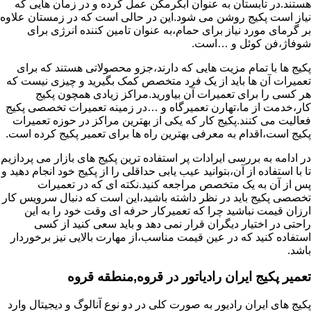
هستند.در تابستان به عنوان آبگرمکن عمل کرده و در زمان هایی که
نیاز است پکیج روشن می شود.این در حالی است که در زمستان علاوه
بر گرمای مورد نیاز برای حمام،به عنوان تامین کننده انرژی برای
شوفاژ،فن کوئل و …است.
پکیج ها با تمام مزیت هایی که دارند،جزو محصولاتی هستند که برای
تعمیرات آن ها باید از یک فرد متخصص کمک بگیرید و چیزی نیست که
هر کسی را برای تعمیرات آن بیاورید.مراکز زیادی همچون پکیج
کار،خدمت از ما،تهارن تعمیرگاه و …در زمینه تعمیرات تخصصی پکیج
فعالیت می کنند.پکیج کار که یکی از بهترین مراکز در حوزه تعمیرات
پکیج است،اقدام به معرفی بهترین راه ها برای تعمیر پکیج کرده است.
در ادامه به بررسی ایرادات پر استفاده ترین پکیج های بازار می پردازیم
تا با استفاده از آن،بتوانید عیب یابی حداقلی را از پکیج خود انجام دهید و
پس از آن به یک متخصص مراجعه کنید.نکته ای که در تعمیرات
تخصصی پکیج باید در نظر داشته باشید،این است که دنبال سرویس کار
ارزان قیمت نباشید چرا که تعمیرکار حرفه ای وقت خود را به این
راحتی در اختیار دیگران قرار نمی دهد و باید سعی کنید از کسی
استفاده کنید که در عین قیمت مناسب،از مهارت بالایی نیز برخوردار
باشد.
تعمیر پکیج ایران رادیاتور در قروه,منطقه قروه
پکیج های ایران رادیور به صورت کلی در دو نوع آنالوگ و دیجیتال وارد