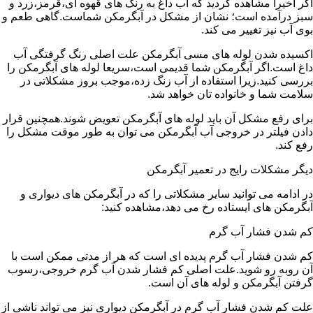
اگر اخیرا مشاهده کردید که آب داغ به رنگ های قهوه ای،قرمز،زرد و
سبز درآمده است؛ نشان از مشکل در آبگرمکن شماست.گاهی طعم و
بوی آب نیز تغییر می کند.
اکسیده شدن لوله های مسی آبگرمکن علت اصلی رنگ گرفتگی آب
داغ است.اگر آبگرمکن شما قدیمی است،سریعا لوله های آبگرمکن را
بررسی کنید.زیرا استفاده از آب زنگ زده،موجب بروز مشکلاتی در
سلامت شما و خانواده تان خواهد شد.
برای رفع مشکل آن باید لوله های آبگرمکن تعویض شوند.همچنین قرار
دادن فیلتر در خروجی آب آبگرمکن می توان به طور موقت مشکل را
رفع کند.
دیگر مشکلات رایج در تعمیر آبگرمکن
در ادامه می توانید سایر مشکلاتی را که در آبگرمکن های دیواری و
آبگرمکن های ایستاده رخ می دهد،مشاهده کنید:
کم شدن فشار آب گرم
کم شدن فشار آب گرم پدیده ای است که هر از مدتی ممکن است با
آن روبه رو شوید.علت اصلی کم فشار شدن آب گرم خروجی،رسوب
گرفتن آبگرمکن و لوله های آن است.
علت کم شدن فشار آب گرم در آبگرمکن دیواری نیز می تواند ناشی از