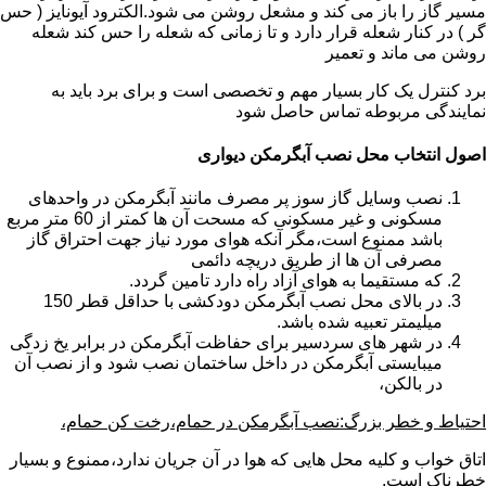
مسیر گاز را باز می کند و مشعل روشن می شود.الکترود آیونایز ( حس
گر ) در کنار شعله قرار دارد و تا زمانی که شعله را حس کند شعله
روشن می ماند و تعمیر
برد کنترل یک کار بسیار مهم و تخصصی است و برای برد باید به
نمایندگی مربوطه تماس حاصل شود
اصول انتخاب محل نصب آبگرمکن دیواری
نصب وسایل گاز سوز پر مصرف مانند آبگرمکن در واحدهای
مسکونی و غیر مسکونی که مسحت آن ها کمتر از 60 متر مربع
باشد ممنوع است،مگر آنکه هوای مورد نیاز جهت احتراق گاز
مصرفی آن ها از طریق دریچه دائمی
که مستقیما به هوای آزاد راه دارد تامین گردد.
در بالای محل نصب آبگرمکن دودکشی با حداقل قطر 150
میلیمتر تعبیه شده باشد.
در شهر های سردسیر برای حفاظت آبگرمکن در برابر یخ زدگی
میبایستی آبگرمکن در داخل ساختمان نصب شود و از نصب آن
در بالکن،
احتیاط و خطر بزرگ:نصب آبگرمکن در حمام،رخت کن حمام،
اتاق خواب و کلیه محل هایی که هوا در آن جریان ندارد،ممنوع و بسیار
خطرناک است.