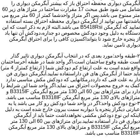
آبگرمکن دیواری محفظه احتراق باز که بیشتر آبگرمکن دیواری را
شامل می شود طبق مبحث 17 مقرارت ساختما در متراژ های زیر 60
متر ممنوع می باشد.پس اگر متراژ واحدشما کمتر از 60 متر مربع می
باشدتنها می توانید از آبگرمکن دیواری محفظه احتراق بسته استفاده
نمایید که آبگرمکن B5418Rsi می باشد.البته لازم به ذکر است که این
دستگاه به دلیل وجود دودکش مخصوص دو جداره،دودکش آن تنها باد
از پنجره خارج شود تا بتوانداکسیژن کافی را برای احتراق آبگرمکن
دیواری تامین نماید.
۲-طبقه واحد:مورد بعدی که در انتخاب آبگرمکن دیواری تاثیر گذار
است طبقه وقوع ساختمان است،اگر واحد شما در طبقه آخرساختمان
واقع شده است به علت ارتفاع کم دودکش شما ( ارتفاع کمتراز 4 متر)
باید حتما از آبگرمکن های فن داراستفاده نمایید.آبگرمکن دیواری فن
دار به علت فنی که دارددرمکانهایی که دودکش مکش مناسبی ندارد
کمک به خروج محصولات احتراق می نماید.اگر واحد شما این شرایط را
دارد برای متراژهای بین 60 الی 130 متر مربع آبگرمکن B3315IF و
متراژهای بالای 130 متر مربع آبگرمکن B3318IF مناسب می باشد.
۳-نوع دودکش واحد:اگر در واحد شما دودکش رو کار می باشد یا به
عبارتی دیگراز پنجره یا دیواربه سمت بیرون خارج شده است به دلیل
اینکه این نوع دودکش مکشی نخواهدداشت حتما باید از آبگرمکن
دیواری فن دار استفاده نمایید.برای متراژهای بین 60 الی 130 متر
مربع آبگرمکن B3315IF و متراژهای بالای 130 متر مربع آبگرمکن
B3318IF مناسب می باشد.