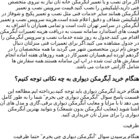
اگر برای نصب و یا تعمیر آبگرمکن خانه تان نیاز به نیروی متخصص
فنی دارید،اپلیکیشن را نصب کنید.قیمت سرویس نصب و تعمیر
آبگرمکن همانند سایر خدمات فنی مثل نصب و تعمیر پکیج و شوفاژ در
اپلیکیشن شفاف و دقیق اعلام شده است.هزینه سرویس نصب و تعمیر
آبگرمکن در سراسر تهران ثابت است و تمامی همیاران با اشراف به
قیمت های استاندارد سامانه نسبت به دریافت هزینه تعمیرات آبگرمکن
اقدام می کنند.جدول به روز شده خدمات نصب و سرویس آبگرمکن را
در جدول مشاهده می کنید.اگر برای تعمیرات فنی منزلتان دنبال
خوش نام ترین متخصصین شهر می گردید ما همه متخصصان را در
گردهم آورده ایم.همیاران تعمیرکار در همه روزهای هفته آماده انجام
سفارش های ثبت شده در اپ این سامانه هستند.همه سفارش ها
شامل گارانتی خدمات می باشد.
هنگام خرید آبگرمکن دیواری به چه نکاتی توجه کنیم؟
هنگام خرید آبگرمکن دیواری باید توجه کنید،پرداخته ایم.مطالعه این
قسمت پاسخ سوال "آبگرمکن دیواری چی بخرم" شما را به طور کامل
می دهد تا با مزایا و معایب آبگرمکن دیواری برقی،گازی و مدل های آن
آشنا شوید (معایب ابگرمکن بدون شمعک) و بتوانید بهترین آبگرمکن
دیواری را برای منزل تان خریداری کنید.
ظرفیت
هنگام پرسیدن سوال "آبگرمکن دیواری چی بخرم" حتما ظرفیت