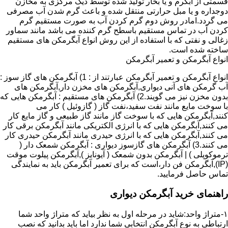
قسمتی از آبگرم و یا بخار تولید شده توسط دیگ مرکزی به مخازن
دوجداره و یا مبل حرارتی منتقل شده و باعث گرم شدن آب مصرفی
می گردد.امادر روش دوم گرم کردن آب به صورت مستقیم گرم
کردن آب در تماس مستقیم باسطح گرم کننده می باشد مانند سماور
زغالی و نفتی که با استفاده از این روش انواع آبگرمکن های مستقیم
ساخته شده است.
انواع آبگرمکن و تعمیر آبگرمکن
انواع آبگرمکن و تعمیر آبگرمکن عبارتند از : 1) آبگرمکن های گاز سوز :
آب گرمکن های آنی دیواری,آبگرمکن های مخزن دار,آبگرمکن های
بدون مخزن نیز می گویند.2) آبگرمکن های مستقیم : آبگرمکن هایی که
با سوخت مایع مانند نفت سفید،نفت گاز ( گازوئیل ) کار می
کنند,آبگرمکن هایی که با سوخت گاز مانند گاز طبیعی و گاز مایع کار
می کنند,آبگرمکن هایی که با انرژی الکتریکی مانند آبگرمکن برقی کار
می کنند,آبگرمکن هایی که با انرژی حیدری مانند آبگرمکن حیدری کار
می کنند.3) آبگرمکن های گازسوز دیواری : آبگرمکن شمعک دار (
ترموکوپلی ) | آبگرمکن بدون شمعک ( آیونایز ),آبگرمکن پیلوت موقت
(IP),آبگرمکن فن دار،است که برای تعمیر آبگرمکن باید به نمایندگی
تماس حاصل فرمایید.
راهنمای خرید آبگرمکن دیواری
۱-متراژ واحد:شاید در مرحله اول به نظر بیاید که متراژ واحد شما
ارتباطی به نوع آبگرمکن انتخابی شما ندارد اما باید بدانید که نصب