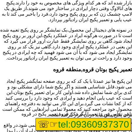
بازار شده اند که هر کدام ویژگی های مخصوص به خود را دارند.پکیج
های آنالاوگ وقتی دچار ایرادی در ساختار خود می شوند،از طریق یک
لامپ چشمک زن که بر روی پکیج وجود دارد،فرد را باخبر می کند تا به
عیب یابی و تعمیر پکیج ایران رادیاتور بپردازد.
در نمونه های دیجیتال این محصول،یک نمایشگر بر روی پکیج تعبیه شده
است تا در صورت هرگونه ایراد در عملکرد پکیج،این ارور بر روی پکیج
ایجاد شود.گاهی بر روی نمایشگر فقط عبارت ارور قرار می گیرد که
این یعنی در عملکرد پکیج ایرادی وجود دارد.گاهی نیز یک کد بر روی
نمایشگر ایجاد می شود که با آن می شود فهمید که چه ایرادی در پکیج
وجود دارد و راحت تر می توان به تعمیر پکیج ایران رادیاتور پرداخت.
تعمیر پکیج بوتان قروه,منطقه قروه
این پکیج ها نیز عمدتا با یک کد که بر روی صفحه نمایگشر پکیج ایجاد
می شود،قابل شناسایی هستند و اگر پکیج شما دارای مشکلی بود و
کدی برای شما نمایش داده شد،اولین کار برای تعمیر پکیج بوتان،این
است که عیب یابی انجام دهید و ایرادی که وجود دارد را بررسی کنید
که از کجا نشات می گیرد.برای این کار می توانید به دفترچه راهنمای
محصول خود مراجعه کنید که معمولا تمامی ایرادهایی که ممکن است
تلفن تماس فوری
تعمیر آبگرمکن قروه,تعمیر پکیج در قروه
برای پکیج پیش بیاید در آن قرار گرفته است.
☞☏
tel:09360937370
گاهی نیز هنگام خرابی پکیج،هیچ اروری نمایش داده نمی شود.در واقع
در این حالت برد موجود در پکیج بوتان،نتوانسته است ایراد آن را پیدا