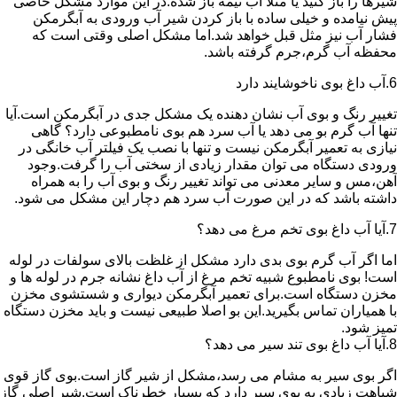
شیرها را باز کنید یا مثلا آب نیمه باز شده.در این موارد مشکل خاصی
پیش نیامده و خیلی ساده با باز کردن شیر آب ورودی به آبگرمکن
فشار آب نیز مثل قبل خواهد شد.اما مشکل اصلی وقتی است که
محفظه آب گرم،جرم گرفته باشد.
6.آب داغ بوی ناخوشایند دارد
تغییر رنگ و بوی آب نشان دهنده یک مشکل جدی در آبگرمکن است.آیا
تنها آب گرم بو می دهد یا آب سرد هم بوی نامطبوعی دارد؟ گاهی
نیازی به تعمیر آبگرمکن نیست و تنها با نصب یک فیلتر آب خانگی در
ورودی دستگاه می توان مقدار زیادی از سختی آب را گرفت.وجود
آهن،مس و سایر معدنی می تواند تغییر رنگ و بوی آب را به همراه
داشته باشد که در این صورت آب سرد هم دچار این مشکل می شود.
7.آیا آب داغ بوی تخم مرغ می دهد؟
اما اگر آب گرم بوی بدی دارد مشکل از غلظت بالای سولفات در لوله
است! بوی نامطبوع شبیه تخم مرغ از آب داغ نشانه جرم در لوله ها و
مخزن دستگاه است.برای تعمیر آبگرمکن دیواری و شستشوی مخزن
با همیاران تماس بگیرید.این بو اصلا طبیعی نیست و باید مخزن دستگاه
تمیز شود.
8.آیا آب داغ بوی تند سیر می دهد؟
اگر بوی سیر به مشام می رسد،مشکل از شیر گاز است.بوی گاز قوی
شباهت زیادی به بوی سیر دارد که بسیار خطرناک است.شیر اصلی گاز