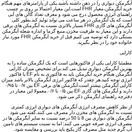
آبگرمکن دیواری را در ذهن داشته باشید.یکی از پارامترهای مهم هنگام
خرید آبگرمکن،معیار FHR است.این معیار احتمالا بر روی بر چسب
راهنمای انرژی محصول درج می شود و معرف تعداد گالن های آبی
است که یک آبگرمکن در هر ساعت می تواند تولید کند.بطور کلی
آبگرمکن های گازی FHR بسیار بالاتری نسبت به آبگرمکن های برقی
دارند و این معیار به ظرفیت مخزن،منبع گرما و اندازه شعله آبگرمکن
بستگی دارد که توصیه می کنیم قبل از خرید آبگرمکن FHR مورد نیاز
خانواده خود را در نظر بگیرید.
کارایی
مطمئنا کارایی یکی از فاکتورهایی است که یک آبگرمکن ساده را به
بهترین آبگرمکن دیواری تبدیل می کند.برای تشخیص میزان کارایی
آبگرمکن هنگام خرید آبگرمکن باید به فاکتوری به نام EF یا فاکتور
انرژی توجه کنید.هر چقدر که فاکتور انرژی آبگرمکن بالاتر باشد میزان
کارایی آبگرمکن بیشتر است.آبگرمکن های برقی EF بین ۰/۷ تا ۰/۹۵
دارند و آبگرمکن های گازی EF بین ۰/۵ تا ۰/۶.معمولا این معیار در
دفترچه راهنمای آبگرمکن ذکر می شود.
از نظر کاهش مصرف انرژی آبگرمکن های دیواری انرژی کمتری
نسبت به آبگرمکن های مخزن دار مصرف می کنند.گفته می شود
آبگرمکن های دیواری بین 8 تا 50 درصد نسبت به سایر آبگرمکن ها در
مصرف انرژی صرفه جویی می کنند; اما به نسبت سیستم های تامین
آب گرم جدید مثل مصرف گاز پکیج باید بررسی و مقایسه شود.