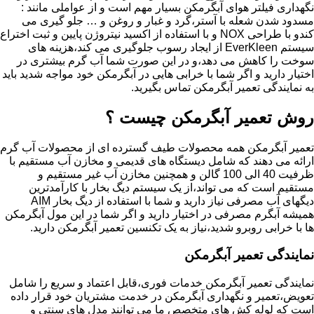
نگهداری فیلتر هوای آبگرمکن بسیار مهم است و از عواملی مانند :
مسدود شدن شعله با آستر،گرد و غبار و روغن و … جلو گیری می
کندو با طراحی NOX و با استفاده از اکسید نیتروژن پایین و ثبت اختراع
سیستم EverKleen از ایجاد رسوب جلوگیری می کند،هزینه های
سوخت را کاهش می دهد،و در این صورت شما آب گرم بیشتری در
اختیار دارید و اگر شما با خرابی هایی در آبگرمکن خود مواجه شدید باید
به نمایندگی تعمیر آبگرمکن تماس بگیرید.
روش تعمیر آبگرمکن چیست ؟
تعمیر آبگرمکن همه محصولات طیف گسترده ای از محصولات آب گرم
ارائه می دهند که شامل دیستگاه های قدیمی و مخازن آب مستقیم با
ظرفیت 40 الی 100 گالن و همچنین مخازن آب غیر مستقیم و
مستقیم است که می تواند،از یک سیستم دیگ بخار با کارآمدترین
دیگهای آب مصرفی نیاز دارید و شما با استفاده از دیگ بخار AIM
همیشه آبگرم مصرفی در اختیار دارید و اگر شما در این مول آبگرمکن
ها با خرابی روبرو شدید،نیاز به یک تکنسین تعمیر آبگرمکن دارید.
نمایندگی تعمیر آبگرمکن
نمایندگی تعمیر آبگرمکن خدمات فوری،قابل اعتماد و سریع را شامل
تعویض،تعمیر و نگهداری آبگرمکن در خدمت مشتریان خود قرار داده
است که لوله کش های متخصص ما می توانند مدل های سنتی و