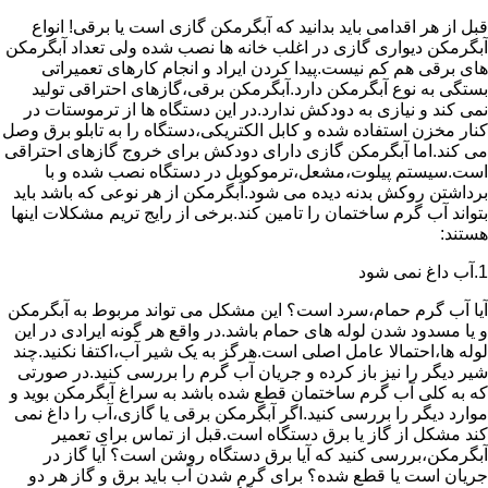
قبل از هر اقدامی باید بدانید که آبگرمکن گازی است یا برقی! انواع
آبگرمکن دیواری گازی در اغلب خانه ها نصب شده ولی تعداد آبگرمکن
های برقی هم کم نیست.پیدا کردن ایراد و انجام کارهای تعمیراتی
بستگی به نوع آبگرمکن دارد.آبگرمکن برقی،گازهای احتراقی تولید
نمی کند و نیازی به دودکش ندارد.در این دستگاه ها از ترموستات در
کنار مخزن استفاده شده و کابل الکتریکی،دستگاه را به تابلو برق وصل
می کند.اما آبگرمکن گازی دارای دودکش برای خروج گازهای احتراقی
است.سیستم پیلوت،مشعل،ترموکوبل در دستگاه نصب شده و با
برداشتن روکش بدنه دیده می شود.آبگرمکن از هر نوعی که باشد باید
بتواند آب گرم ساختمان را تامین کند.برخی از رایج تریم مشکلات اینها
هستند:
1.آب داغ نمی شود
آیا آب گرم حمام،سرد است؟ این مشکل می تواند مربوط به آبگرمکن
و یا مسدود شدن لوله های حمام باشد.در واقع هر گونه ایرادی در این
لوله ها،احتمالا عامل اصلی است.هرگز به یک شیر آب،اکتفا نکنید.چند
شیر دیگر را نیز باز کرده و جریان آب گرم را بررسی کنید.در صورتی
که به کلی آب گرم ساختمان قطع شده باشد به سراغ آبگرمکن بوید و
موارد دیگر را بررسی کنید.اگر آبگرمکن برقی یا گازی،آب را داغ نمی
کند مشکل از گاز یا برق دستگاه است.قبل از تماس برای تعمیر
آبگرمکن،بررسی کنید که آیا برق دستگاه روشن است؟ آیا گاز در
جریان است یا قطع شده؟ برای گرم شدن آب باید برق و گاز هر دو