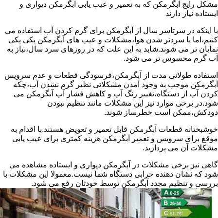
مشکل رایج آبگرمکن که به تعمیر و عیب یابی آبگرمکن دیواری و
ایستاده نیاز دارند
با اینکه در سرتاسر سال از آبگرمکن برای گرم کردن آب استفاده می
کنیم،اما با سردتر شدن هوا،مشکلات و عیب های آبگرمکن یکی یکی
نمایان تر می شوند.شاید به این علت که در روزهای سرد سال،نیاز به
آب گرم محسوس تر می شود.
استفاده طولانی مدت از آبگرمکن،فرسودگی قطعات و عدم سرویس
آبگرمکن موجب به وجود آمدن مشکلاتی نظیر گرم نشدن آب،چکه
کردن آب از دستگاه،تغییر رنگ آب و کاهش فشار آب آبگرمکن می
شود.در برخی موارد نیز این مشکلات مانند تنظیم نبودن
دودکش،ممکن است خطرساز شوند.
خوشبختانه قطعات آبگرمکن قابل تعمیر و تعویض هستند.با اقدام به
موقع برای سرویس و تعمیر آبگرمکن هزینه کمتری برای عیب یابی
مشکلات آن می پردازید.
گاهی نیز برخی مشکلات در آبگرمکن دیواری و ایستاده مشاهده می
شود که نشان دهنده خرابی دستگاه شما نیست.معمولا این مشکلات با
بررسی و تنظیم مجدد آبگرمکن توسط خودتان رفع می شود.