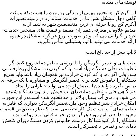
نوشته های مشابه
آب گرم کن ها بخش مهمی از زندگی روزمره ما هستند،که ممکنه
گاهی دچار مشکل بشن.ما در خدمات استاندارد در زمینه تعمیرات
آبگرم کن رو با حرفه ای ترین متخصصین شهر به شما ارائه
میدیم.علاوه بر معرفی همیاران معتمد و قیمت های مشخص خدمات
خود را گارانتی می کنه و در صورت بروز هر گونه مشکل در شیوه
ارائه خدمات می تونید با تیم پشتیبانی تماس بگیرید.
3.آب بیش از حد داغ است
عیب یابی و تعمیر آبگرمگن را با بررسی تنظیم دما شروع کنید.اگر
تنظیمات فعلی دستگاه زیاد است با کم کردن دما مشکل برطرف می
شود ولی اگر دما با کم کردن حرارت نیز همچنان زیاد باشد،باید سریع
دستگاه را خاموش کنید.برای تعمیر آبگرمکن و مشاوره با یک حرفه ای
تماس بگیرد.داغ شدن آب بیش از حد می تواند خطراتی را ایجاد
کند.گاهی حتی با تنظیم دما،صدای آب جوش از درون دستگاه شنیده
می شود و دمای آب بسیار بالاتر از حد تنظیم شده است.در این صورت
امکان خرابی شیر تنظیم وجود دارد.تعمیر آبگرمکن دیواری که قادر به
تنظیم دمای آب نیست یک کار تخصصی است که نیاز به تعویض قسمت
معیوب دارد.در این مورد هرگز بدون تجربه قبلی نباید روکش بدنه
دستگاه را باز کنید.تنها کار درست خاموش کردن دستگاه برای کاهش
دمای آب و تماس با تعمیرکار است.