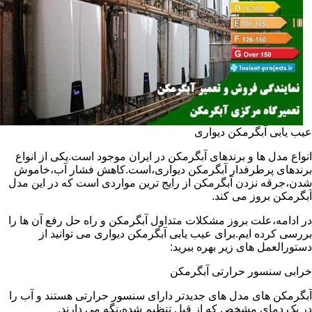
عیب یابی آبگرمکن دیواری
انواع مدل ها و برندهای آبگرمکن در ایران موجود است.یکی از انواع
برندهای پرطرفدار آبگرمکن دیواری،است.کاهش فشار آب،خاموش
شدن،جرقه نزدن آبگرمکن از رایج ترین مواردی است که در این مدل
آبگرمکن بروز می کند.
در ادامه،علت بروز مشکلات متداول آبگرمکن و راه حل رفع آن ها را
بررسی کرده ایم.برای عیب یابی آبگرمکن دیواری می توانید از
دستورالعمل های زیر بهره ببرید:
خرابی سنسور حرارتی آبگرمکن
آبگرمکن های مدل های جدیدتر دارای سنسور حرارتی هستند و آب را
در یک دمای مشخص که از قبل تنظیم شده،نگه می دارند.