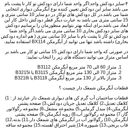
۴-سایز دودکش واحد:اگر واحد شما دارای دودکش تو کار تا پشت بام
می باشد سایز این دودکش تعیین کننده نوع آبگرمکن دیواری انتخابی
شما می باشد.در کل دودکش های توکار در دو سایز 10 سانتی متری و
15 سانتی متری می باشد به عبارت دیگر قطر دودکش داخل کار این
ابعاد می باشد.برای اینکه بهتر بتوانیم منظورمان را برسانیم دودکش
های سایز دودکش بخاری 10 سانتی متری می باشد.اگر واحد شما
دودکش تو کار تا پشت بام با سایز 10 سانتی متری ( هم اندازه دودکش
بخاری) داشته باشد تنها می توانید از آبگرمکن BX114 استفاده نمایید.
در صورتی که واحد شما دارای دودکش 15 سانتی تو کار می باشد بر
اساس متراژ می توانید دستگاه های زیر را انتخاب نمایید:
متراژ 60 الی 70 متر مربع آبگرمکن B3112
متراژ 70 الی 130 متر مربع آبگرمکن B3115 یا B3215i
متراژ بالاتر از 130 متر مربع آبگرمکن B3118 یا B3218i
قطعات آبگرمکن شمعک دار چیست ؟
قطعات ساختمان آب گرم کن های دیواری شمعک دار عبارتند از : 1)
کلاهک تعدیل،2) کلاهک تعدیل جریان دودکش،3) صفحه پشتی
آبگرمکن،4) مبدل گرمایی،5) مجموعه مشعل،6) مجموعه رگولاتور
گاز،7) مجموعه رگولاتور آب،8) رویه آبگرمکن،9) صفحه پشتی
آبگرمکن،10) رگولاتور آب در آبگرمکن های شمعک دار،11) بدنه،12)
قاب برنجی،13) شیپوره،14) شیر احتراق آهسته،15) مجموعه ساقه