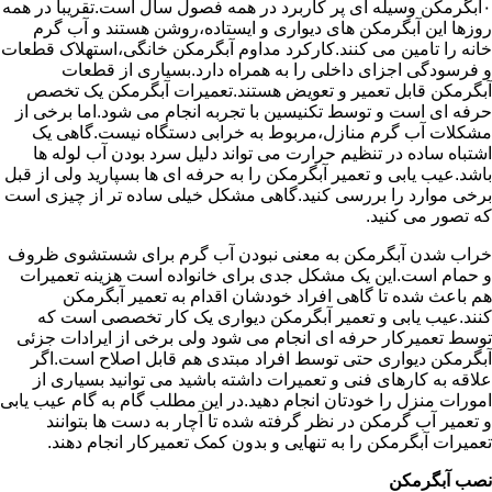
۰آبگرمکن وسیله ای پر کاربرد در همه فصول سال است.تقریبا در همه
روزها این آبگرمکن های دیواری و ایستاده،روشن هستند و آب گرم
خانه را تامین می کنند.کارکرد مداوم آبگرمکن خانگی،استهلاک قطعات
و فرسودگی اجزای داخلی را به همراه دارد.بسیاری از قطعات
آبگرمکن قابل تعمیر و تعویض هستند.تعمیرات آبگرمکن یک تخصص
حرفه ای است و توسط تکنیسین با تجربه انجام می شود.اما برخی از
مشکلات آب گرم منازل،مربوط به خرابی دستگاه نیست.گاهی یک
اشتباه ساده در تنظیم حرارت می تواند دلیل سرد بودن آب لوله ها
باشد.عیب یابی و تعمیر آبگرمکن را به حرفه ای ها بسپارید ولی از قبل
برخی موارد را بررسی کنید.گاهی مشکل خیلی ساده تر از چیزی است
که تصور می کنید.
خراب شدن آبگرمکن به معنی نبودن آب گرم برای شستشوی ظروف
و حمام است.این یک مشکل جدی برای خانواده است هزینه تعمیرات
هم باعث شده تا گاهی افراد خودشان اقدام به تعمیر آبگرمکن
کنند.عیب یابی و تعمیر آبگرمکن دیواری یک کار تخصصی است که
توسط تعمیرکار حرفه ای انجام می شود ولی برخی از ایرادات جزئی
آبگرمکن دیواری حتی توسط افراد مبتدی هم قابل اصلاح است.اگر
علاقه به کارهای فنی و تعمیرات داشته باشید می توانید بسیاری از
امورات منزل را خودتان انجام دهید.در این مطلب گام به گام عیب یابی
و تعمیر آب گرمکن در نظر گرفته شده تا آچار به دست ها بتوانند
تعمیرات آبگرمکن را به تنهایی و بدون کمک تعمیرکار انجام دهند.
نصب آبگرمکن