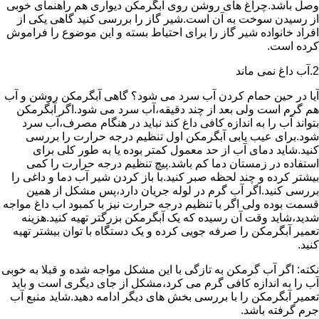
وصل باشد.چراغ های روشن روی آبگرمکن دیواری هم راهنمای خوبی
از رسیدن سوخت به آن است.شیر گاز را بررسی کنید گاهی یکی از
افراد خانواده شیر گاز را برای احتیاط بسته و این موضوع را فراموش
کرده است.
2.آب داغ نمی ماند
آیا در حین حمام کردن آب سرد می شود؟ گاهی آبگرمکن روشن و آب
هم گرم است ولی بعد از چند دقیقه،آب سرد می شود.اگر آبگرمکن
بتواند آب را به اندازه کافی داغ کند نباید در هنگام مصرف،آب سرد
شود.برای عیب یابی آبگرمکن اول تنظیم درجه حرارت را بررسی
کنید.شاید دمای آب از حد معمول کمتر بوده یا به طور کلی برای
استفاده در زمستان دما کم باشد.پیچ تنظیم درجه حرارت را کمی
بیشتر کرده و چند لحظه صبر کنید.با باز کردن شیر آب دما و داغی را
بررسی کنید.اگر آب گرم در لوله جریان دارد،پس مشکل از همین
قسمت بوده ولی اگر با تنظیم درجه حرارت نیز با کمبود اب داغ مواجه
شدید،شاید وقت آن رسیده که یک آبگرمکن بزرگتر تهیه کنید.هزینه
تعمیر آبگرمکن را صرفه جویی کرده و یک دستگاه با توان بیشتر تهیه
کنید.
نکته: اگر آب گرمکن به تازگی با این مشکل مواجه شده و قبلا به خوبی
آب را به اندازه کافی گرم می کرد،مشکل از جای دیگری است و باید
تعمیر آبگرمکن را با بررسی بخش های دیگر ادامه دهید.شاید منبع آب
جرم گرفته باشد.