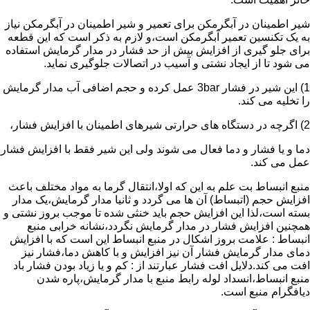
شیر اطمینان در آبگرمکن برای تعمیر و شیر اطمینان در آبگرمکن نیاز
به یک تکنسین تعمیر آبگرمکن است،و لازم به ذکر است که این قطعه
برای جلو گیری از افزایش بیش از حد فشار در مدار گرمایش استفاده
می شود تا از ایجاد نشتی و آسیب در اتصالات جلوگیری نماید.
1) این شیر در فشار 3bar عمل کرده و حجم اضافی آب مدار گرمایش
را تخلیه می کند.
2) اگرچه در دستگاه های حرارتی شیرهای اطمینان با افزایش فشار،
دما و یا فشار و دما فعال می شوند ولی این شیر فقط با افزایش فشار
عمل می کند.
منبع انبساط بت علم به این که اولا،انتقال گرما به مواد مختلف باعث
افزایش حجم (اتبساط) آن ها می گردد و ثانیا مدار گرمایش،یک مدار
بسته است،لذا این افزایش حجم باید خنثی شده تا موجب بروز نشتی و
همچنین افزایش فشار در مدار گرمایش نگردد،نشانه خرابی منبع
انبساط : علامت بروز اشکال در منبع انبساط این است که با افزایش
دمای مدار گرمایش فشار آن نیز افزایش و با کاهش دما،فشار نیز
افت می کند.دلایل افت فشار عبارتند از : کم و یا زیاد بودن فشار باد
منبع انبساط،انسداد لوله رابط منبع با مدار گرمایش،پاره شدن
دیافگرام منبع است.