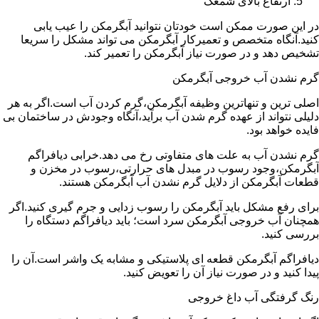
ارتفاع بالای شمعک
در این صورت ممکن است خودتان نتوانید آبگرمکن را عیب یابی
کنید.آنگاه متخصص و تعمیرکار آبگرمکن می تواند مشکل را سریعا
تشخیص دهد و در صورت نیاز آبگرمکن را تعمیر کند.
گرم نشدن آب خروجی آبگرمکن
اصلی ترین و تنهاترین وظیفه آبگرمکن،گرم کردن آب است.اگر به هر
دلیلی نتواند از عهده گرم شدن آب برآید،آنگاه وجودش در ساختمان بی
فایده خواهد بود.
گرم نشدن آب به علت های متفاوتی رخ می دهد.خرابی دیافراگم
آبگرمکن،وجود رسوب در مبدل های حرارتی،رسوب در مخزن و
قطعات آبگرمکن از دلایل گرم نشدن آب آبگرمکن هستند.
برای رفع مشکل باید آبگرمکن را رسوب زدایی و جرم گیری کنید.اگر
همچنان آب خروجی آبگرمکن سرد است؛ باید دیافراگم دستگاه را
بررسی کنید.
دیافراگم آبگرمکن قطعه ای پلاستیکی و مشابه یک واشر است.آن را
پیدا کنید و در صورت نیاز آن را تعویض کنید.
رنگ گرفتگی آب داغ خروجی