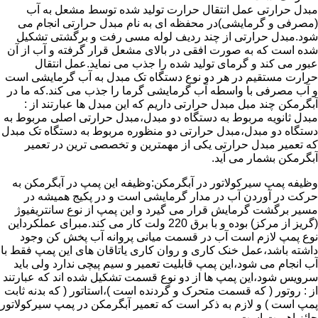
مبدل حرارتی عمل انتقال حرارت تولید شده توسط مشعل به آب
(مصرفی و گرمایشی)در محفظه ای به نام مبدل حرارتی انجام می
شود.مبدل حرارتی از چند ردیف لوله مسی رفت و برگشتی تشکیل
شده است که به صورت افقی در بالای مشعل قرار گرفته و آب از آن
عبور می کند و گرمای تولید شده را جذب می نماید.عمل انتقال
حرارت مستقیم در هر دو نوع دستگاه تک مبدل به آب گرمایشی است
و آب مصرفی با واسطه آب گرمایشی گرما را جذب می کند.که ما در
آبگرمکن چند مبل مبدل حرارتی داریم که این مبدل ها عبارتند از :
مبدل ثانویه مربوط به دستگاه دو مبدل،مبدل حرارتی اصلی مربوط به
دستگاه دو مبدل،مبدل حرارتی دو منظوره مربوط به دستگاه تک مبدل
که تعمیر مبدل حرارتی یکی از مهمترین و تخصصی ترین در تعمیر
آبگرمکن بشمار می آید.
وظیفه پمپ سیرکولاتور در آبگرمکن:وظیفه این پمپ در آبگرمکن به
حرکت در آوردن آب در مدار گرمایشی است و در پکیج همیشه در
مسیر برگشت گرمایش قرار می گیرد و این پمپ از نوع سانتریفیوژ
(گریز از مرکز) بوده و با برق 220 ولت کار می کند.مبرای عملکرداین
نوع پمپ لازم است آب در قسمت میانی پروانه آب پخش کن وجود
داشته باشد،عمل خنک کاری و روان کاری یاتاقان های این پمپ فقط با
آب انجام می شود،این پمپ قابلیت تعمیر و سیم پیچی ندارد ولی باید
سرویس شود،این پمپ ها از دو نوع قسمت تشکیل شده اند که عبارتند
از : روتور ( که قسمت متحرک و گردنده است )،استاتور ( که بدنه ثابت
پمپ است ) و لازم به ذکر است که تعمیر آبگرمکن در پمپ سیرکولاتور
حائز اهمیت است.