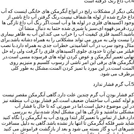
4.آب داغ رنگ گرفته است
یکی دیگر از مشکلات رایج در انواع آبگرمکن های خانگی اینست که آب
داغ خارج شده از لوله ها،شفاف نیست.رنگ گرفتن آب داغ ناشی از
وجود اکسیدهای فلزی در لوله ها و آب است.اگر رنگ آب داغ تازگی ها
زرد،قرمز،قهوه ای،سبز یا شیری شده حتما به دنبال منشا آن
باشید.اکسید فلزی کیفیت آب را خراب می کند.این آب به ظاهر بیماری
زا نیست ولی به مرور می تواند مشکلاتی را به همراه دشاته باشد.برای
مثال وجود سرب در آب آشامیدنی خطرات جدی به همراه دارد.با نصب
فیلتر می توان تا حدودی جلوی اکسیدهای فلزی را گرفت ولی راه حل
نهایی تعمیر آبگرمکن و عوض کردن لوله های فرسوده مسی است.در
آبگرمکن های برقی این امر ناشی از رسوب کلسیم و منیزیم روی
المنت است.در این مورد با تمیز کردن المنت،مشکل به طور کلی
برطرف می شود.
5.آب گرم فشار ندارد
کم فشار بودن آب گرم چندین علت دارد.گاهی آبگرمکن مقصر نیست
و لوله کشی آب ساختمان ضعیف است.کم فشار بودن آب منطقه نیز
در این موضوع دخیل است.اما در صورتی که تا حال با فشار آب
مشکلی نداشتید و تازگی ها این مشکل ایجاد شده،نیاز به بررسی
دارد.قبل از تماس با تعمیرکار ابتدا ورودی آب به آبگرمکن را نگاه کنید
شاید شیر فلکه آبگرمکن تا انتها باز نشده باشد.گاهی به دلیل مسافرت
شیرهای آب و گاز بسته می شود و بعد از بازگشت فراموش می کنید