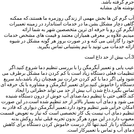
جرم گرفته باشد.
نوشته های مشابه
آب گرم کن ها بخش مهمی از زندگی روزمره ما هستند،که ممکنه
گاهی دچار مشکل بشن.ما در خدمات استاندارد در زمینه تعمیرات
آبگرم کن رو با حرفه ای ترین متخصصین شهر به شما ارائه
میدیم.علاوه بر معرفی همیاران معتمد و قیمت های مشخص خدمات
خود را گارانتی می کنه و در صورت بروز هر گونه مشکل در شیوه
ارائه خدمات می تونید با تیم پشتیبانی تماس بگیرید.
3.آب بیش از حد داغ است
عیب یابی و تعمیر آبگرمگن را با بررسی تنظیم دما شروع کنید.اگر
تنظیمات فعلی دستگاه زیاد است با کم کردن دما مشکل برطرف می
شود ولی اگر دما با کم کردن حرارت نیز همچنان زیاد باشد،باید سریع
دستگاه را خاموش کنید.برای تعمیر آبگرمکن و مشاوره با یک حرفه ای
تماس بگیرد.داغ شدن آب بیش از حد می تواند خطراتی را ایجاد
کند.گاهی حتی با تنظیم دما،صدای آب جوش از درون دستگاه شنیده
می شود و دمای آب بسیار بالاتر از حد تنظیم شده است.در این صورت
امکان خرابی شیر تنظیم وجود دارد.تعمیر آبگرمکن دیواری که قادر به
تنظیم دمای آب نیست یک کار تخصصی است که نیاز به تعویض قسمت
معیوب دارد.در این مورد هرگز بدون تجربه قبلی نباید روکش بدنه
دستگاه را باز کنید.تنها کار درست خاموش کردن دستگاه برای کاهش
دمای آب و تماس با تعمیرکار است.