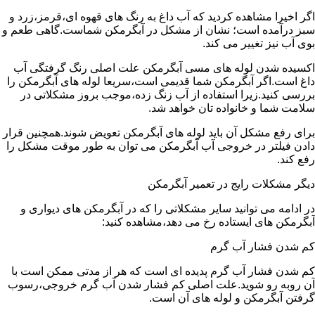
اگر اخیرا مشاهده کردید که آب داغ به رنگ های قهوه ای،قرمز،زرد و
سبز درآمده است؛ نشان از مشکل در آبگرمکن شماست.گاهی طعم و
بوی آب نیز تغییر می کند.
اکسیده شدن لوله های مسی آبگرمکن علت اصلی رنگ گرفتگی آب
داغ است.اگر آبگرمکن شما قدیمی است،سریعا لوله های آبگرمکن را
بررسی کنید.زیرا استفاده از آب زنگ زده،موجب بروز مشکلاتی در
سلامت شما و خانواده تان خواهد شد.
برای رفع مشکل آن باید لوله های آبگرمکن تعویض شوند.همچنین قرار
دادن فیلتر در خروجی آب آبگرمکن می توان به طور موقت مشکل را
رفع کند.
دیگر مشکلات رایج در تعمیر آبگرمکن
در ادامه می توانید سایر مشکلاتی را که در آبگرمکن های دیواری و
آبگرمکن های ایستاده رخ می دهد،مشاهده کنید:
کم شدن فشار آب گرم
کم شدن فشار آب گرم پدیده ای است که هر از مدتی ممکن است با
آن روبه رو شوید.علت اصلی کم فشار شدن آب گرم خروجی،رسوب
گرفتن آبگرمکن و لوله های آن است.