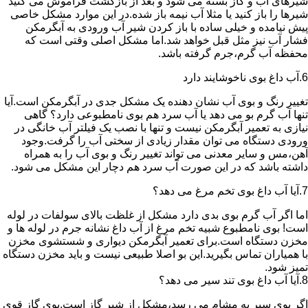
شیرهای آب و گاز بسته می شود و بعد از بازگشت فراموش می کنید
شیرها را باز کنید یا مثلا آب نیمه باز شده.در این موارد مشکل خاصی
پیش نیامده و خیلی ساده با باز کردن شیر آب ورودی به آبگرمکن
فشار آب نیز مثل قبل خواهد شد.اما مشکل اصلی وقتی است که
محفظه آب گرم،جرم گرفته باشد.
6.آب داغ بوی ناخوشایند دارد
تغییر رنگ و بوی آب نشان دهنده یک مشکل جدی در آبگرمکن است.آیا
تنها آب گرم بو می دهد یا آب سرد هم بوی نامطبوعی دارد؟ گاهی
نیازی به تعمیر آبگرمکن نیست و تنها با نصب یک فیلتر آب خانگی در
ورودی دستگاه می توان مقدار زیادی از سختی آب را گرفت.وجود
آهن،مس و سایر معدنی می تواند تغییر رنگ و بوی آب را به همراه
داشته باشد که در این صورت آب سرد هم دچار این مشکل می شود.
7.آیا آب داغ بوی تخم مرغ می دهد؟
اما اگر آب گرم بوی بدی دارد مشکل از غلظت بالای سولفات در لوله
است! بوی نامطبوع شبیه تخم مرغ از آب داغ نشانه جرم در لوله ها و
مخزن دستگاه است.برای تعمیر آبگرمکن دیواری و شستشوی مخزن
با همیاران تماس بگیرید.این بو اصلا طبیعی نیست و باید مخزن دستگاه
تمیز شود.
8.آیا آب داغ بوی تند سیر می دهد؟
اگر بوی سیر به مشام می رسد،مشکل از شیر گاز است.بوی گاز قوی