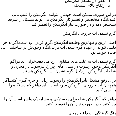
نقص در مشعل آبگرمکن
ارتفاع بالای شمعک
در این صورت ممکن است خودتان نتوانید آبگرمکن را عیب یابی
کنید.آنگاه متخصص و تعمیرکار آبگرمکن می تواند مشکل را سریعا
تشخیص دهد و در صورت نیاز آبگرمکن را تعمیر کند.
گرم نشدن آب خروجی آبگرمکن
اصلی ترین و تنهاترین وظیفه آبگرمکن،گرم کردن آب است.اگر به هر
دلیلی نتواند از عهده گرم شدن آب برآید،آنگاه وجودش در ساختمان بی
فایده خواهد بود.
گرم نشدن آب به علت های متفاوتی رخ می دهد.خرابی دیافراگم
آبگرمکن،وجود رسوب در مبدل های حرارتی،رسوب در مخزن و
قطعات آبگرمکن از دلایل گرم نشدن آب آبگرمکن هستند.
برای رفع مشکل باید آبگرمکن را رسوب زدایی و جرم گیری کنید.اگر
همچنان آب خروجی آبگرمکن سرد است؛ باید دیافراگم دستگاه را
بررسی کنید.
دیافراگم آبگرمکن قطعه ای پلاستیکی و مشابه یک واشر است.آن را
پیدا کنید و در صورت نیاز آن را تعویض کنید.
رنگ گرفتگی آب داغ خروجی