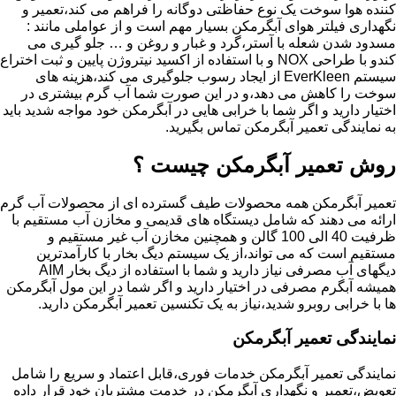
کننده هوا سوخت یک نوع حفاظتی دوگانه را فراهم می کند،تعمیر و
نگهداری فیلتر هوای آبگرمکن بسیار مهم است و از عواملی مانند :
مسدود شدن شعله با آستر،گرد و غبار و روغن و … جلو گیری می
کندو با طراحی NOX و با استفاده از اکسید نیتروژن پایین و ثبت اختراع
سیستم EverKleen از ایجاد رسوب جلوگیری می کند،هزینه های
سوخت را کاهش می دهد،و در این صورت شما آب گرم بیشتری در
اختیار دارید و اگر شما با خرابی هایی در آبگرمکن خود مواجه شدید باید
به نمایندگی تعمیر آبگرمکن تماس بگیرید.
روش تعمیر آبگرمکن چیست ؟
تعمیر آبگرمکن همه محصولات طیف گسترده ای از محصولات آب گرم
ارائه می دهند که شامل دیستگاه های قدیمی و مخازن آب مستقیم با
ظرفیت 40 الی 100 گالن و همچنین مخازن آب غیر مستقیم و
مستقیم است که می تواند،از یک سیستم دیگ بخار با کارآمدترین
دیگهای آب مصرفی نیاز دارید و شما با استفاده از دیگ بخار AIM
همیشه آبگرم مصرفی در اختیار دارید و اگر شما در این مول آبگرمکن
ها با خرابی روبرو شدید،نیاز به یک تکنسین تعمیر آبگرمکن دارید.
نمایندگی تعمیر آبگرمکن
نمایندگی تعمیر آبگرمکن خدمات فوری،قابل اعتماد و سریع را شامل
تعویض،تعمیر و نگهداری آبگرمکن در خدمت مشتریان خود قرار داده