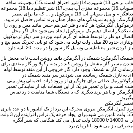
قاب برنجی،13) شیپوره،14) شیر احتراق آهسته،15) مجموعه ساقه
سوپاپ،16) مجموعه مغزی آب بندی،17) شیر تنظیم دما،18) مجموعه
دیافگرام و میل سوپاپ آب 19) ترموکوپل و … که ما برای تعمیر
آبگرمکن باید به نمایندگی های مجاز همان برند تماس حاصل فرمایید.
ترموکوپل آبگرمکن: هر گاه دو فلز غیر هم جنس مانند مس و روی را
به یکدیگر اتصال دهیم یک ترموکوپل ایجاد می شود.حال اگر محل
اتصال دو فلز را توسط شعله ای گرم کنیم بین دو سر دیگر ترموکوپل
ولتاژی حدود 20 میلی ولت تولید می شود که توانایی تحریک سیم پیچ و
باز کردن شیر مغناطیسی وسایل گاز سوز را در مدت 20 ثانیه دارد.
شمعک آبگرمکن: شمعک در آبگرمکن دائما روشن است تا به محض باز
شدن مسیر گاز،مشعل را روشن کند.در بدنه رگولاتور گاز منفذی برای
رساندن گاز به شمعک وجود دارد گاز خروجی از این منفذ توسط لوله
ای به نازل شمعک رسانیده می شود.در سر منفذ شمعک در
رگولاتور،یک صافی برای جلوگیری از ورود ذرات احتمالی پیش بینی
شده است.و برای تعمیر هر یک از این قطعات باید از نمایندگی تعمیر
آبگرمکن و یا هر برند دیگری که با دستگاه شما متابقت دارد تماس
بگیرید.
تعمیر آبگرمکن
برد کنترل آبگرمکن:نیروی محرکه این برد از یک آدابتور یا دو عدد باتری
1/5 ولت تامین می شود.برای ایجاد جرقه یک تراس افزاینده این 3 ولت
را به 14000 تا 18000 ولت تبدیل می کند.هنگامی که شیر آبگرم
مصرفی باز می شود با فرمان برد