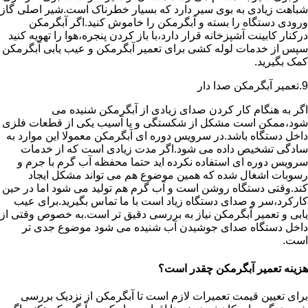
شباهت زیادی به بوی سیر دارد که بسیار خطرناک است.شیر اصلی گاز
ورودی دستگاه را بسته و آبگرمکن را خاموش کنید.اگر آبگرمکن
درکنار کابینت آشپزخانه قرار دارد،با باز کردن پنجره،هوا را تهویه کنید
سپس از خدمات لوله کشی برای تعمیر آبگرمکن و عیب یابی آبگرمکن
کمک بگیرید.
9.تعمیر آبگرمکن صدا دار
اگر به هنگام کار کردن صدای زیادی از آبگرمکن شنیده می
شود،ممکن است مشکل از شکستگی و یا آسیب یکی از قطعات فلزی
داخل دستگاه باشد.در سرویس دوره ای آبگرمکن معمولا این موارد به
سادگی تشخیص داده می شود.اگر مدت زیادی است که از خدمات
سرویس دوره ای استفاده نکرده اید حتما محفظه آب گرم با جرم و
رسوبات اشغال شده که همین موضوع هم می تواند مشکل ایجاد
کند.وقتی دستگاه روشن است و آب گرم هم تولید می شود اما در حین
کارکرد،سر و صدای دستگاه زیاد است با ما تماس بگیرید.برای عیب
یابی و تعمیر آبگرمکن نیاز به بررسی دقیق تر است.به خصوص وقتی از
داخل دستگاه صدای جوشیدن آب شنیده می شود موضوع جدی تر
است.
هزینه تعمیر آبگرمکن چقدر است؟
برای تعیین قیمت تعمیرات لازم است تا آبگرمکن از نزدیک بررسی