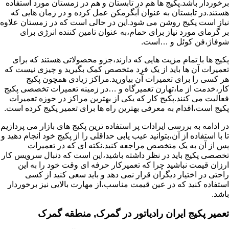
برخوردار باشد.پکیج ها هم در تابستان و هم در زمستان مورد استفاده
هستند.در تابستان به عنوان آبگرمکن عمل کرده و در زمان هایی که
نیاز است پکیج روشن می شود.این در حالی است که در زمستان علاوه
بر گرمای مورد نیاز برای حمام،به عنوان تامین کننده انرژی برای
شوفاژ،فن کوئل و …است.
پکیج ها با تمام مزیت هایی که دارند،جزو محصولاتی هستند که برای
تعمیرات آن ها باید از یک فرد متخصص کمک بگیرید و چیزی نیست که
هر کسی را برای تعمیرات آن بیاورید.مراکز زیادی همچون پکیج
کار،خدمت از ما،تهارن تعمیرگاه و …در زمینه تعمیرات تخصصی پکیج
فعالیت می کنند.پکیج کار که یکی از بهترین مراکز در حوزه تعمیرات
پکیج است،اقدام به معرفی بهترین راه ها برای تعمیر پکیج کرده است.
در ادامه به بررسی ایرادات پر استفاده ترین پکیج های بازار می پردازیم
تا با استفاده از آن،بتوانید عیب یابی حداقلی را از پکیج خود انجام دهید و
پس از آن به یک متخصص مراجعه کنید.نکته ای که در تعمیرات
تخصصی پکیج باید در نظر داشته باشید،این است که دنبال سرویس کار
ارزان قیمت نباشید چرا که تعمیرکار حرفه ای وقت خود را به این
راحتی در اختیار دیگران قرار نمی دهد و باید سعی کنید از کسی
استفاده کنید که در عین قیمت مناسب،از مهارت بالایی نیز برخوردار
باشد.
تعمیر پکیج ایران رادیاتور در گمرک, منطقه گمرک