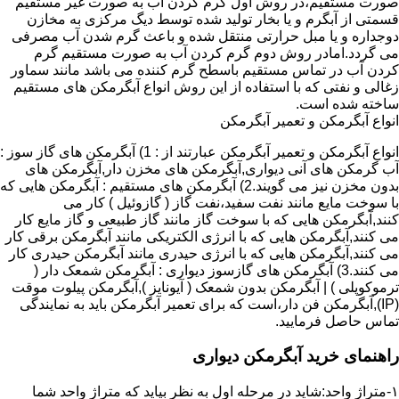
صورت مستقیم،در روش اول گرم کردن آب به صورت غیر مستقیم
قسمتی از آبگرم و یا بخار تولید شده توسط دیگ مرکزی به مخازن
دوجداره و یا مبل حرارتی منتقل شده و باعث گرم شدن آب مصرفی
می گردد.امادر روش دوم گرم کردن آب به صورت مستقیم گرم
کردن آب در تماس مستقیم باسطح گرم کننده می باشد مانند سماور
زغالی و نفتی که با استفاده از این روش انواع آبگرمکن های مستقیم
ساخته شده است.
انواع آبگرمکن و تعمیر آبگرمکن
انواع آبگرمکن و تعمیر آبگرمکن عبارتند از : 1) آبگرمکن های گاز سوز :
آب گرمکن های آنی دیواری,آبگرمکن های مخزن دار,آبگرمکن های
بدون مخزن نیز می گویند.2) آبگرمکن های مستقیم : آبگرمکن هایی که
با سوخت مایع مانند نفت سفید،نفت گاز ( گازوئیل ) کار می
کنند,آبگرمکن هایی که با سوخت گاز مانند گاز طبیعی و گاز مایع کار
می کنند,آبگرمکن هایی که با انرژی الکتریکی مانند آبگرمکن برقی کار
می کنند,آبگرمکن هایی که با انرژی حیدری مانند آبگرمکن حیدری کار
می کنند.3) آبگرمکن های گازسوز دیواری : آبگرمکن شمعک دار (
ترموکوپلی ) | آبگرمکن بدون شمعک ( آیونایز ),آبگرمکن پیلوت موقت
(IP),آبگرمکن فن دار،است که برای تعمیر آبگرمکن باید به نمایندگی
تماس حاصل فرمایید.
راهنمای خرید آبگرمکن دیواری
۱-متراژ واحد:شاید در مرحله اول به نظر بیاید که متراژ واحد شما