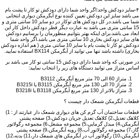
۴-سایز دودکش واحد:اگر واحد شما دارای دودکش تو کار تا پشت بام
می باشد سایز این دودکش تعیین کننده نوع آبگرمکن دیواری انتخابی
شما می باشد.در کل دودکش های توکار در دو سایز 10 سانتی متری و
15 سانتی متری می باشد به عبارت دیگر قطر دودکش داخل کار این
ابعاد می باشد.برای اینکه بهتر بتوانیم منظورمان را برسانیم دودکش
های سایز دودکش بخاری 10 سانتی متری می باشد.اگر واحد شما
دودکش تو کار تا پشت بام با سایز 10 سانتی متری ( هم اندازه دودکش
بخاری) داشته باشد تنها می توانید از آبگرمکن BX114 استفاده نمایید.
در صورتی که واحد شما دارای دودکش 15 سانتی تو کار می باشد بر
اساس متراژ می توانید دستگاه های زیر را انتخاب نمایید:
متراژ 60 الی 70 متر مربع آبگرمکن B3112
متراژ 70 الی 130 متر مربع آبگرمکن B3115 یا B3215i
متراژ بالاتر از 130 متر مربع آبگرمکن B3118 یا B3218i
قطعات آبگرمکن شمعک دار چیست ؟
قطعات ساختمان آب گرم کن های دیواری شمعک دار عبارتند از : 1)
کلاهک تعدیل،2) کلاهک تعدیل جریان دودکش،3) صفحه پشتی
آبگرمکن،4) مبدل گرمایی،5) مجموعه مشعل،6) مجموعه رگولاتور
گاز،7) مجموعه رگولاتور آب،8) رویه آبگرمکن،9) صفحه پشتی
آبگرمکن،10) رگولاتور آب در آبگرمکن های شمعک دار،11) بدنه،12)