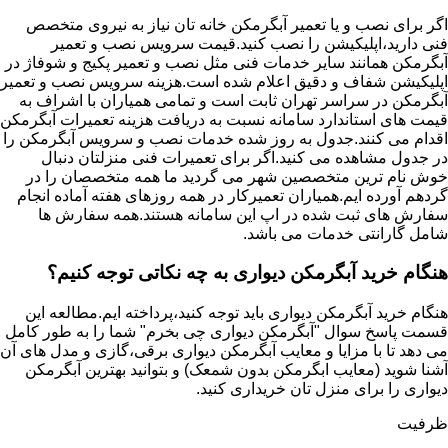
اگر برای نصب و یا تعمیر آبگرمکن خانه تان نیاز به نیروی متخصص
فنی دارید،اپلیکیشن را نصب کنید.قیمت سرویس نصب و تعمیر
آبگرمکن همانند سایر خدمات فنی مثل نصب و تعمیر پکیج و شوفاژ در
اپلیکیشن شفاف و دقیق اعلام شده است.هزینه سرویس نصب و تعمیر
آبگرمکن در سراسر تهران ثابت است و تمامی همیاران با اشراف به
قیمت های استاندارد سامانه نسبت به دریافت هزینه تعمیرات آبگرمکن
اقدام می کنند.جدول به روز شده خدمات نصب و سرویس آبگرمکن را
در جدول مشاهده می کنید.اگر برای تعمیرات فنی منزلتان دنبال
خوش نام ترین متخصصین شهر می گردید ما همه متخصصان را در
گردهم آورده ایم.همیاران تعمیرکار در همه روزهای هفته آماده انجام
سفارش های ثبت شده در اپ این سامانه هستند.همه سفارش ها
شامل گارانتی خدمات می باشد.
هنگام خرید آبگرمکن دیواری به چه نکاتی توجه کنیم؟
هنگام خرید آبگرمکن دیواری باید توجه کنید،پرداخته ایم.مطالعه این
قسمت پاسخ سوال "آبگرمکن دیواری چی بخرم" شما را به طور کامل
می دهد تا با مزایا و معایب آبگرمکن دیواری برقی،گازی و مدل های آن
آشنا شوید (معایب ابگرمکن بدون شمعک) و بتوانید بهترین آبگرمکن
دیواری را برای منزل تان خریداری کنید.
ظرفیت