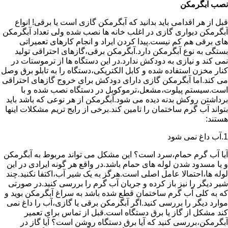
نصب آبگرمکن
قبل از هر اقدامی باید بدانید که آبگرمکن گازی است یا برقی! انواع
آبگرمکن دیواری گازی در اغلب خانه ها نصب شده ولی تعداد آبگرمکن
های برقی هم کم نیست.پیدا کردن ایراد و انجام کارهای تعمیراتی
بستگی به نوع آبگرمکن دارد.آبگرمکن برقی،گازهای احتراقی تولید
نمی کند و نیازی به دودکش ندارد.در این دستگاه ها از ترموستات در
کنار مخزن استفاده شده و کابل الکتریکی،دستگاه را به تابلو برق وصل
می کند.اما آبگرمکن گازی دارای دودکش برای خروج گازهای احتراقی
است.سیستم پیلوت،مشعل،ترموکوبل در دستگاه نصب شده و با
برداشتن روکش بدنه دیده می شود.آبگرمکن از هر نوعی که باشد باید
بتواند آب گرم ساختمان را تامین کند.برخی از رایج تریم مشکلات اینها
هستند:
1.آب داغ نمی شود
آیا آب گرم حمام،سرد است؟ این مشکل می تواند مربوط به آبگرمکن
و یا مسدود شدن لوله های حمام باشد.در واقع هر گونه ایرادی در این
لوله ها،احتمالا عامل اصلی است.هرگز به یک شیر آب،اکتفا نکنید.چند
شیر دیگر را نیز باز کرده و جریان آب گرم را بررسی کنید.در صورتی
که به کلی آب گرم ساختمان قطع شده باشد به سراغ آبگرمکن بوید و
موارد دیگر را بررسی کنید.اگر آبگرمکن برقی یا گازی،آب را داغ نمی
کند مشکل از گاز یا برق دستگاه است.قبل از تماس برای تعمیر
آبگرمکن،بررسی کنید که آیا برق دستگاه روشن است؟ آیا گاز در