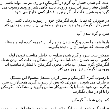
علت کم شدن فشار آب گرم در آبگرمکن دیواری نیز می تواند ناشی از
کاهش فشار شیر آب سرد ورودی باشد.گاهی شیر ورودی رسوب می
گیرد و به همین علت آب گرم نیز با فشار کمی خارج می شود.
در صورتی که تمایل دارید آبگرمکن خود را رسوب زدایی کنید،از یک
تعمیرکار آبگرمکن بخواهید به روش مطمئنی آن را رسوب زدایی کند.
سرد و گرم شدن آب
بارها همه ما سرد و گرم شدن مداوم آب را تجربه کرده ایم و مسئله
ای نیست که بتوانیم آن را نادیده بگیریم.
ممکن است سرد و گرم شدن مداوم به خاطر مناسب نبودن لوله
کشی آب ساختمان باشد،اما معمولا این مشکل به علت کم بودن شعله
آبگرمکن،گرم نشدن آب داخل مخزن آبگرمکن یا فشار نامناسب آب
ورودی آبگرمکن نیز بروز می کند.
با رسوب گیری آبگرمکن و تمیز کردن مشعل،معمولا این مشکل
برطرف می شود.در صورتی که پس از رسوب گیری همچنان آب سرد
و گرم می شود،حتما با یک تعمیرکار تماس بگیرید و مشکلات آبگرمکن
را با او در میان بگذارید.
کم بودن شعله آبگرمکن
فرآیند گرم شدن آب در آبگرمکن با روشن شدن شعله آغاز می شود.در