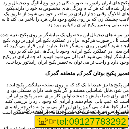
پکیج های ایران رادیور به صورت کلی در دو نوع آنالوگ و دیجیتال وارد
بازار شده اند که هر کدام ویژگی های مخصوص به خود را دارند.پکیج
های آنالاوگ وقتی دچار ایرادی در ساختار خود می شوند،از طریق یک
لامپ چشمک زن که بر روی پکیج وجود دارد،فرد را باخبر می کند تا به
عیب یابی و تعمیر پکیج ایران رادیاتور بپردازد.
در نمونه های دیجیتال این محصول،یک نمایشگر بر روی پکیج تعبیه شده
است تا در صورت هرگونه ایراد در عملکرد پکیج،این ارور بر روی پکیج
ایجاد شود.گاهی بر روی نمایشگر فقط عبارت ارور قرار می گیرد که
این یعنی در عملکرد پکیج ایرادی وجود دارد.گاهی نیز یک کد بر روی
نمایشگر ایجاد می شود که با آن می شود فهمید که چه ایرادی در پکیج
وجود دارد و راحت تر می توان به تعمیر پکیج ایران رادیاتور پرداخت.
تعمیر پکیج بوتان گمرک, منطقه گمرک
این پکیج ها نیز عمدتا با یک کد که بر روی صفحه نمایگشر پکیج ایجاد
می شود،قابل شناسایی هستند و اگر پکیج شما دارای مشکلی بود و
کدی برای شما نمایش داده شد،اولین کار برای تعمیر پکیج بوتان،این
است که عیب یابی انجام دهید و ایرادی که وجود دارد را بررسی کنید
که از کجا نشات می گیرد.برای این کار می توانید به دفترچه راهنمای
تلفن تماس فوری
تعمیر آبگرمکن گمرک,تعمیر پکیج در گمرک
محصول خود مراجعه کنید که معمولا تمامی ایرادهایی که ممکن است
برای پکیج پیش بیاید در آن قرار گرفته است.
☞☏
tel:09127783292
گاهی نیز هنگام خرابی پکیج،هیچ اروری نمایش داده نمی شود.در واقع