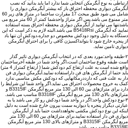
ارتباطی به نوع آبگرمکن انتخابی شما ندارد اما باید بدانید که نصب
آبگرمکن دیواری محفظه احتراق باز که بیشتر آبگرمکن دیواری را
شامل می شود طبق مبحث 17 مقرارت ساختما در متراژ های زیر 60
متر ممنوع می باشد.پس اگر متراژ واحدشما کمتر از 60 متر مربع می
باشدتنها می توانید از آبگرمکن دیواری محفظه احتراق بسته استفاده
نمایید که آبگرمکن B5418Rsi می باشد.البته لازم به ذکر است که این
دستگاه به دلیل وجود دودکش مخصوص دو جداره،دودکش آن تنها باد
از پنجره خارج شود تا بتوانداکسیژن کافی را برای احتراق آبگرمکن
دیواری تامین نماید.
۲-طبقه واحد:مورد بعدی که در انتخاب آبگرمکن دیواری تاثیر گذار
است طبقه وقوع ساختمان است،اگر واحد شما در طبقه آخرساختمان
واقع شده است به علت ارتفاع کم دودکش شما ( ارتفاع کمتراز 4 متر)
باید حتما از آبگرمکن های فن داراستفاده نمایید.آبگرمکن دیواری فن
دار به علت فنی که دارددرمکانهایی که دودکش مکش مناسبی ندارد
کمک به خروج محصولات احتراق می نماید.اگر واحد شما این شرایط را
دارد برای متراژهای بین 60 الی 130 متر مربع آبگرمکن B3315IF و
متراژهای بالای 130 متر مربع آبگرمکن B3318IF مناسب می باشد.
۳-نوع دودکش واحد:اگر در واحد شما دودکش رو کار می باشد یا به
عبارتی دیگراز پنجره یا دیواربه سمت بیرون خارج شده است به دلیل
اینکه این نوع دودکش مکشی نخواهدداشت حتما باید از آبگرمکن
دیواری فن دار استفاده نمایید.برای متراژهای بین 60 الی 130 متر
مربع آبگرمکن B3315IF و متراژهای بالای 130 متر مربع آبگرمکن
B3318IF مناسب می باشد.