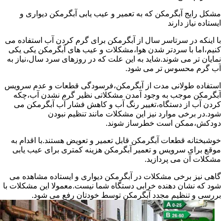
مشکل رایج آبگرمکن که به تعمیر و عیب یابی آبگرمکن دیواری و
ایستاده نیاز دارند
با اینکه در سرتاسر سال از آبگرمکن برای گرم کردن آب استفاده می
کنیم،اما با سردتر شدن هوا،مشکلات و عیب های آبگرمکن یکی یکی
نمایان تر می شوند.شاید به این علت که در روزهای سرد سال،نیاز به
آب گرم محسوس تر می شود.
استفاده طولانی مدت از آبگرمکن،فرسودگی قطعات و عدم سرویس
آبگرمکن موجب به وجود آمدن مشکلاتی نظیر گرم نشدن آب،چکه
کردن آب از دستگاه،تغییر رنگ آب و کاهش فشار آب آبگرمکن می
شود.در برخی موارد نیز این مشکلات مانند تنظیم نبودن
دودکش،ممکن است خطرساز شوند.
خوشبختانه قطعات آبگرمکن قابل تعمیر و تعویض هستند.با اقدام به
موقع برای سرویس و تعمیر آبگرمکن هزینه کمتری برای عیب یابی
مشکلات آن می پردازید.
گاهی نیز برخی مشکلات در آبگرمکن دیواری و ایستاده مشاهده می
شود که نشان دهنده خرابی دستگاه شما نیست.معمولا این مشکلات با
بررسی و تنظیم مجدد آبگرمکن توسط خودتان رفع می شود.