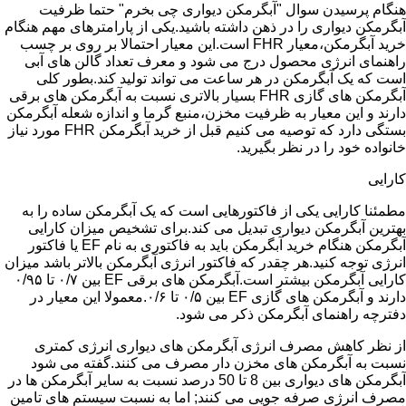
هنگام پرسیدن سوال "آبگرمکن دیواری چی بخرم" حتما ظرفیت
آبگرمکن دیواری را در ذهن داشته باشید.یکی از پارامترهای مهم هنگام
خرید آبگرمکن،معیار FHR است.این معیار احتمالا بر روی بر چسب
راهنمای انرژی محصول درج می شود و معرف تعداد گالن های آبی
است که یک آبگرمکن در هر ساعت می تواند تولید کند.بطور کلی
آبگرمکن های گازی FHR بسیار بالاتری نسبت به آبگرمکن های برقی
دارند و این معیار به ظرفیت مخزن،منبع گرما و اندازه شعله آبگرمکن
بستگی دارد که توصیه می کنیم قبل از خرید آبگرمکن FHR مورد نیاز
خانواده خود را در نظر بگیرید.
کارایی
مطمئنا کارایی یکی از فاکتورهایی است که یک آبگرمکن ساده را به
بهترین آبگرمکن دیواری تبدیل می کند.برای تشخیص میزان کارایی
آبگرمکن هنگام خرید آبگرمکن باید به فاکتوری به نام EF یا فاکتور
انرژی توجه کنید.هر چقدر که فاکتور انرژی آبگرمکن بالاتر باشد میزان
کارایی آبگرمکن بیشتر است.آبگرمکن های برقی EF بین ۰/۷ تا ۰/۹۵
دارند و آبگرمکن های گازی EF بین ۰/۵ تا ۰/۶.معمولا این معیار در
دفترچه راهنمای آبگرمکن ذکر می شود.
از نظر کاهش مصرف انرژی آبگرمکن های دیواری انرژی کمتری
نسبت به آبگرمکن های مخزن دار مصرف می کنند.گفته می شود
آبگرمکن های دیواری بین 8 تا 50 درصد نسبت به سایر آبگرمکن ها در
مصرف انرژی صرفه جویی می کنند; اما به نسبت سیستم های تامین