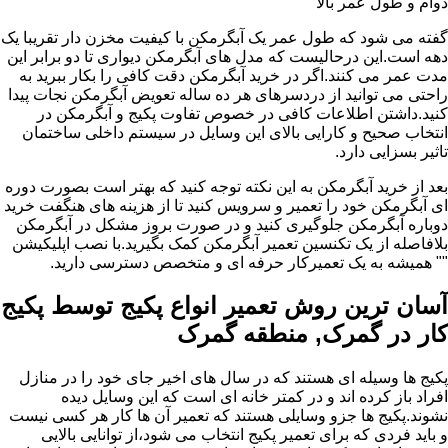
دوام و طول عمر بالا
گفته می شود که طول عمر یک آبگرمکن با کیفیت مخزن دار تقریبا یک
دهه است.این درحالیست که مدل های آبگرمکن دیواری تا دو برابر این
مدت عمر می کنند.اگر در خرید آبگرمکن دقت کافی را بکار ببرید به
راحتی می توانید از دردسرهای هر ده ساله تعویض آبگرمکن نجات پیدا
کنید.داشتن اطلاعات کافی در خصوص تفاوت پکیج و آبگرمکن در
انتخاب صحیح و کارایی بالای این وسایل در سیستم داخلی ساختمان
تاثیر بسزایی دارد.
بعد از خرید آبگرمکن به این نکته توجه کنید که بهتر است بصورت دوره
ای آبگرمکن خود را تعمیر و سرویس کنید تا از هزینه های هنگفت خرید
دوباره آبگرمکن جلوگیری کنید و در صورت بروز مشکل در آبگرمکن
بلافاصله از یک تکنسین تعمیر آبگرمکن کمک بگیرید.با نصب اپلیکیشن
"" همیشه به یک تعمیرکار حرفه ای و متخصص دسترسی دارید.
آسان ترین روش تعمیر انواع پکیج توسط پکیج
کار در گمرک, منطقه گمرک
پکیج ها وسیله ای هستند که در سال های اخیر جای خود را در منازل
افراد باز کرده اند و در کمتر خانه ای است که این وسایل دیده
نشوند.پکیج ها جزو وسایلی هستند که تعمیر آن ها کار هر کسی نیست
و باید فردی که برای تعمیر پکیج انتخاب می شود،از توانایی بالایی