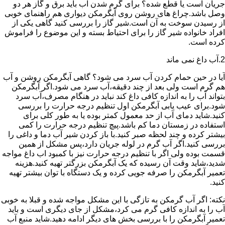
جریان است یا قطع شده؟ برای گرم شدن آب باید برق و گاز هر دو
وصل باشد.چراغ های روشن روی آبگرمکن دیواری هم راهنمای خوبی
از رسیدن سوخت به آن است.شیر گاز را بررسی کنید گاهی یکی از
افراد خانواده شیر گاز را برای احتیاط بسته و این موضوع را فراموش
کرده است.
2.آب داغ نمی ماند
آیا در حین حمام کردن آب سرد می شود؟ گاهی آبگرمکن روشن و آب
هم گرم است ولی بعد از چند دقیقه،آب سرد می شود.اگر آبگرمکن
بتواند آب را به اندازه کافی داغ کند نباید در هنگام مصرف،آب سرد
شود.برای عیب یابی آبگرمکن اول تنظیم درجه حرارت را بررسی
کنید.شاید دمای آب از حد معمول کمتر بوده یا به طور کلی برای
استفاده در زمستان دما کم باشد.پیچ تنظیم درجه حرارت را کمی
بیشتر کرده و چند لحظه صبر کنید.با باز کردن شیر آب دما و داغی را
بررسی کنید.اگر آب گرم در لوله جریان دارد،پس مشکل از همین
قسمت بوده ولی اگر با تنظیم درجه حرارت نیز با کمبود اب داغ مواجه
شدید،شاید وقت آن رسیده که یک آبگرمکن بزرگتر تهیه کنید.هزینه
تعمیر آبگرمکن را صرفه جویی کرده و یک دستگاه با توان بیشتر تهیه
کنید.
نکته: اگر آب گرمکن به تازگی با این مشکل مواجه شده و قبلا به خوبی
آب را به اندازه کافی گرم می کرد،مشکل از جای دیگری است و باید
تعمیر آبگرمکن را با بررسی بخش های دیگر ادامه دهید.شاید منبع آب