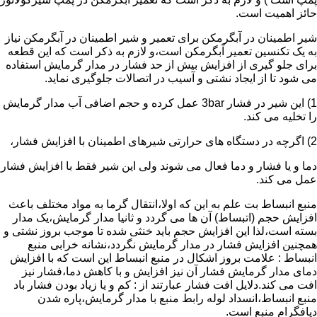
حائز اهمیت است.
شیر اطمینان در آبگرمکن برای تعمیر و شیر اطمینان در آبگرمکن نیاز
به یک تکنسین تعمیر آبگرمکن است،و لازم به ذکر است که این قطعه
برای جلو گیری از افزایش بیش از حد فشار در مدار گرمایش استفاده
می شود تا از ایجاد نشتی و آسیب در اتصالات جلوگیری نماید.
1) این شیر در فشار 3bar عمل کرده و حجم اضافی آب مدار گرمایش
را تخلیه می کند.
2) اگرچه در دستگاه های حرارتی شیرهای اطمینان با افزایش فشار،
دما و یا فشار و دما فعال می شوند ولی این شیر فقط با افزایش فشار
عمل می کند.
منبع انبساط بت علم به این که اولا،انتقال گرما به مواد مختلف باعث
افزایش حجم (اتبساط) آن ها می گردد و ثانیا مدار گرمایش،یک مدار
بسته است،لذا این افزایش حجم باید خنثی شده تا موجب بروز نشتی و
همچنین افزایش فشار در مدار گرمایش نگردد،نشانه خرابی منبع
انبساط : علامت بروز اشکال در منبع انبساط این است که با افزایش
دمای مدار گرمایش فشار آن نیز افزایش و با کاهش دما،فشار نیز
افت می کند.دلایل افت فشار عبارتند از : کم و یا زیاد بودن فشار باد
منبع انبساط،انسداد لوله رابط منبع با مدار گرمایش،پاره شدن
دیافگرام منبع است.