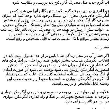
آب گرم جدید مثل مصرف گاز پکیج باید بررسی و مقایسه شود.
زیرا انرژی زیادی صرف گرم نگه داشتن گالن آنها می شود که در
آبگرمکن های بدون مخزن این مشکل وجود ندارد.توجه کنید که میزان
مصرف گاز آبگرمکن های دیواری بر روی برچسب انرژی آن مشخص
شده است.با توجه به مواردی مثل پیچ تنظیم شمعک آبگرمکن مخزنی
می توانید بیش از پیش در بهینه سازی مصرف انرژی تاثیر بگذارید.علت
روشن نشدن مشعل آبگرمکن مخزنی گازی و موارد مشابه در این
زمینه بیشتر مواقع با یک تنظیمات ساده قابل تشخیص و رفع است.
فشار آب
اگر فشار آب در محل زندگی شما پایین تر از حد معمول است باید در
انتخاب آبگرمکن مناسب بیشتر تحقیق کنید زیرا حتی در آبگرمکن های
کم فشار نیز حداقل میزان فشار آب ضروری است چرا که در غیر
اینصورت آبگرمکن روشن نمی شود.توصیه می شود در صورت امکان
از آبگرمکن مخزنی ایستاده استفاده کنید.یافتن علت کم شدن فشار
آب گرم در آبگرمکن دیواری متناسب با محیط و وضعیت نصب این
وسیله قابل تشخیص و بررسی است.
علاوه بر این موارد بررسی وضعیت ورودی و خروجی آبگرمکن دیواری
و توجه به نصب صحیح تجهیزات در هنگام راه اندازی آبگرمکن دیواری
در این امر تاثیر بسزایی دارد.