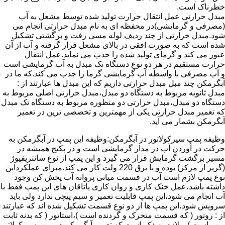
خطرناک است.
مبدل حرارتی عمل انتقال حرارت تولید شده توسط مشعل به آب
(مصرفی و گرمایشی)در محفظه ای به نام مبدل حرارتی انجام می
شود.مبدل حرارتی از چند ردیف لوله مسی رفت و برگشتی تشکیل
شده است که به صورت افقی در بالای مشعل قرار گرفته و آب از آن
عبور می کند و گرمای تولید شده را جذب می نماید.عمل انتقال
حرارت مستقیم در هر دو نوع دستگاه تک مبدل به آب گرمایشی است
و آب مصرفی با واسطه آب گرمایشی گرما را جذب می کند.که ما در
آبگرمکن چند مبل مبدل حرارتی داریم که این مبدل ها عبارتند از :
مبدل ثانویه مربوط به دستگاه دو مبدل،مبدل حرارتی اصلی مربوط به
دستگاه دو مبدل،مبدل حرارتی دو منظوره مربوط به دستگاه تک مبدل
که تعمیر مبدل حرارتی یکی از مهمترین و تخصصی ترین در تعمیر
آبگرمکن بشمار می آید.
وظیفه پمپ سیرکولاتور در آبگرمکن:وظیفه این پمپ در آبگرمکن به
حرکت در آوردن آب در مدار گرمایشی است و در پکیج همیشه در
مسیر برگشت گرمایش قرار می گیرد و این پمپ از نوع سانتریفیوژ
(گریز از مرکز) بوده و با برق 220 ولت کار می کند.مبرای عملکرداین
نوع پمپ لازم است آب در قسمت میانی پروانه آب پخش کن وجود
داشته باشد،عمل خنک کاری و روان کاری یاتاقان های این پمپ فقط با
آب انجام می شود،این پمپ قابلیت تعمیر و سیم پیچی ندارد ولی باید
سرویس شود،این پمپ ها از دو نوع قسمت تشکیل شده اند که عبارتند
از : روتور ( که قسمت متحرک و گردنده است )،استاتور ( که بدنه ثابت
پمپ است ) و لازم به ذکر است که تعمیر آبگرمکن در پمپ سیرکولاتور