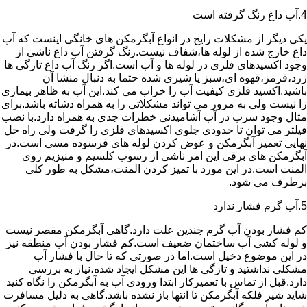
4.آب داغ رنگ گرفته است
یکی دیگر از مشکلات رایج در انواع آبگرمکن های خانگی اینست که آب
داغ خارج شده از لوله ها،شفاف نیست.رنگ گرفتن آب داغ ناشی از
وجود اکسیدهای فلزی در لوله ها و آب است.اگر رنگ آب داغ تازگی ها
زرد،قرمز،قهوه ای،سبز یا شیری شده حتما به دنبال منشا آن
باشید.اکسید فلزی کیفیت آب را خراب می کند.این آب به ظاهر بیماری
زا نیست ولی به مرور می تواند مشکلاتی را به همراه دشاته باشد.برای
مثال وجود سرب در آب آشامیدنی خطرات جدی به همراه دارد.با نصب
فیلتر می توان تا حدودی جلوی اکسیدهای فلزی را گرفت ولی راه حل
نهایی تعمیر آبگرمکن و عوض کردن لوله های فرسوده مسی است.در
آبگرمکن های برقی این امر ناشی از رسوب کلسیم و منیزیم روی
المنت است.در این مورد با تمیز کردن المنت،مشکل به طور کلی
برطرف می شود.
5.آب گرم فشار ندارد
کم فشار بودن آب گرم چندین علت دارد.گاهی آبگرمکن مقصر نیست
و لوله کشی آب ساختمان ضعیف است.کم فشار بودن آب منطقه نیز
در این موضوع دخیل است.اما در صورتی که تا حال با فشار آب
مشکلی نداشتید و تازگی ها این مشکل ایجاد شده،نیاز به بررسی
دارد.قبل از تماس با تعمیرکار ابتدا ورودی آب به آبگرمکن را نگاه کنید
شاید شیر فلکه آبگرمکن تا انتها باز نشده باشد.گاهی به دلیل مسافرت