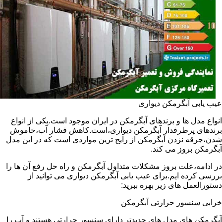
عیب یابی آبگرمکن دیواری
انواع مدل ها و برندهای آبگرمکن در ایران موجود است.یکی از انواع
برندهای پرطرفدار آبگرمکن دیواری،است.کاهش فشار آب،خاموش
شدن،جرقه نزدن آبگرمکن از رایج ترین مواردی است که در این مدل
آبگرمکن بروز می کند.
در ادامه،علت بروز مشکلات متداول آبگرمکن و راه حل رفع آن ها را
بررسی کرده ایم.برای عیب یابی آبگرمکن دیواری می توانید از
دستورالعمل های زیر بهره ببرید:
خرابی سنسور حرارتی آبگرمکن
آبگرمکن های مدل های جدیدتر دارای سنسور حرارتی هستند و آب را