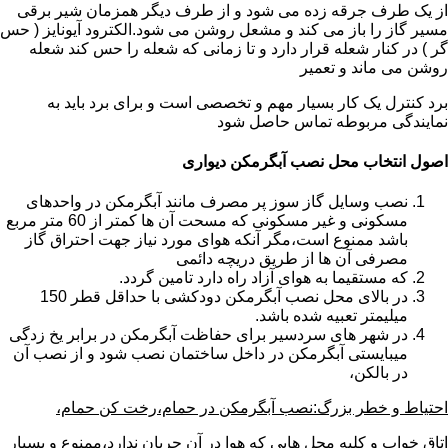
از یک طرف جرقه زده می شود و از طرف دیگر همزمان شیر برقی
مسیر گاز را باز می کند و مشعل روشن می شود.الکترود آیونایز ( حس
گر ) در کنار شعله قرار دارد و تا زمانی که شعله را حس کند شعله
روشن می ماند و تعمیر
برد کنترل یک کار بسیار مهم و تخصصی است و برای برد باید به
نمایندگی مربوطه تماس حاصل شود
اصول انتخاب محل نصب آبگرمکن دیواری
نصب وسایل گاز سوز پر مصرف مانند آبگرمکن در واحدهای
مسکونی و غیر مسکونی که مسحت آن ها کمتر از 60 متر مربع
باشد ممنوع است،مگر آنکه هوای مورد نیاز جهت احتراق گاز
مصرفی آن ها از طریق دریچه دائمی
که مستقیما به هوای آزاد راه دارد تامین گردد.
در بالای محل نصب آبگرمکن دودکشی با حداقل قطر 150
میلیمتر تعبیه شده باشد.
در شهر های سردسیر برای حفاظت آبگرمکن در برابر یخ زدگی
میبایستی آبگرمکن در داخل ساختمان نصب شود و از نصب آن
در بالکن،
احتیاط و خطر بزرگ:نصب آبگرمکن در حمام،رخت کن حمام،
اتاق خواب و کلیه محل هایی که هوا در آن جریان ندارد،ممنوع و بسیار