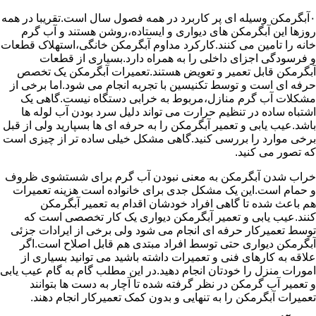
۰آبگرمکن وسیله ای پر کاربرد در همه فصول سال است.تقریبا در همه
روزها این آبگرمکن های دیواری و ایستاده،روشن هستند و آب گرم
خانه را تامین می کنند.کارکرد مداوم آبگرمکن خانگی،استهلاک قطعات
و فرسودگی اجزای داخلی را به همراه دارد.بسیاری از قطعات
آبگرمکن قابل تعمیر و تعویض هستند.تعمیرات آبگرمکن یک تخصص
حرفه ای است و توسط تکنیسین با تجربه انجام می شود.اما برخی از
مشکلات آب گرم منازل،مربوط به خرابی دستگاه نیست.گاهی یک
اشتباه ساده در تنظیم حرارت می تواند دلیل سرد بودن آب لوله ها
باشد.عیب یابی و تعمیر آبگرمکن را به حرفه ای ها بسپارید ولی از قبل
برخی موارد را بررسی کنید.گاهی مشکل خیلی ساده تر از چیزی است
که تصور می کنید.
خراب شدن آبگرمکن به معنی نبودن آب گرم برای شستشوی ظروف
و حمام است.این یک مشکل جدی برای خانواده است هزینه تعمیرات
هم باعث شده تا گاهی افراد خودشان اقدام به تعمیر آبگرمکن
کنند.عیب یابی و تعمیر آبگرمکن دیواری یک کار تخصصی است که
توسط تعمیرکار حرفه ای انجام می شود ولی برخی از ایرادات جزئی
آبگرمکن دیواری حتی توسط افراد مبتدی هم قابل اصلاح است.اگر
علاقه به کارهای فنی و تعمیرات داشته باشید می توانید بسیاری از
امورات منزل را خودتان انجام دهید.در این مطلب گام به گام عیب یابی
و تعمیر آب گرمکن در نظر گرفته شده تا آچار به دست ها بتوانند
تعمیرات آبگرمکن را به تنهایی و بدون کمک تعمیرکار انجام دهند.