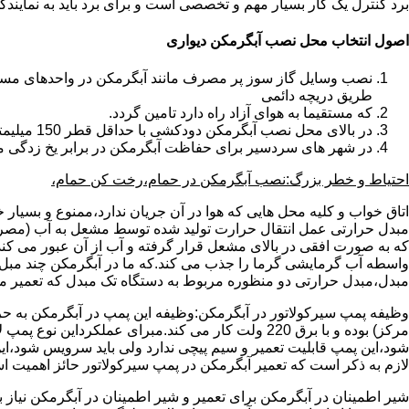
برد کنترل یک کار بسیار مهم و تخصصی است و برای برد باید به نمای
اصول انتخاب محل نصب آبگرمکن دیواری
طریق دریچه دائمی
که مستقیما به هوای آزاد راه دارد تامین گردد.
در بالای محل نصب آبگرمکن دودکشی با حداقل قطر 150 میلیمتر تعبیه شده باشد.
در شهر های سردسیر برای حفاظت آبگرمکن در برابر یخ زدگی م
احتیاط و خطر بزرگ:نصب آبگرمکن در حمام،رخت کن حمام،
اتاق خواب و کلیه محل هایی که هوا در آن جریان ندارد،ممنوع و بسیار
مبدل حرارتی عمل انتقال حرارت تولید شده توسط مشعل به آب (مصر
که به صورت افقی در بالای مشعل قرار گرفته و آب از آن عبور می کن
واسطه آب گرمایشی گرما را جذب می کند.که ما در آبگرمکن چند مبل مب
مبدل،مبدل حرارتی دو منظوره مربوط به دستگاه تک مبدل که تعمیر مب
وظیفه پمپ سیرکولاتور در آبگرمکن:وظیفه این پمپ در آبگرمکن به حر
مرکز) بوده و با برق 220 ولت کار می کند.مبرای ع
شود،این پمپ قابلیت تعمیر و سیم پیچی ندارد ولی باید سرویس شود،این
لازم به ذکر است که تعمیر آبگرمکن در پمپ سیرکولاتور حائز اهمیت ا
شیر اطمینان در آبگرمکن برای تعمیر و شیر اطمینان در آبگرمکن نیاز