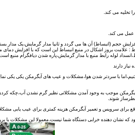
 عمل می کند.
 افزایش حجم (اتبساط) آن ها می گردد و ثانیا مدار گرمایش،یک مدار ب
 : علامت بروز اشکال در منبع انبساط این است که با افزایش دمای م
ساط،انسداد لوله رابط منبع با مدار گرمایش،پاره شدن دیافگرام منبع است
نیاز دارند
نیم،اما با سردتر شدن هوا،مشکلات و عیب های آبگرمکن یکی یکی نمای
رمکن موجب به وجود آمدن مشکلاتی نظیر گرم نشدن آب،چکه کردن آ
طرساز شوند.
وقع برای سرویس و تعمیر آبگرمکن هزینه کمتری برای عیب یابی مشکلا
د که نشان دهنده خرابی دستگاه شما نیست.معمولا این مشکلات با ب