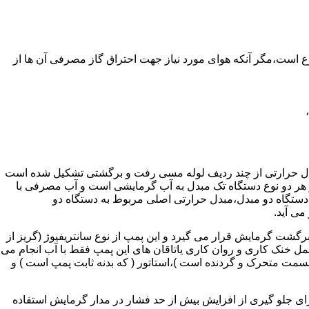
ر واحدهای مسکونی و غیر مسکونی که مسحت آن ها کمتر از 60 متر مربع باشد ممنوع است،مگر آنکه هوای مورد نیاز جهت احتراق گاز مصرفی آن ها از
دل حرارتی از چند ردیف لوله مسی رفت و برگشتی تشکیل شده است
ر هر دو نوع دستگاه تک مبدل به آب گرمایشی است و آب مصرفی با
ه دستگاه دو مبدل،مبدل حرارتی اصلی مربوط به دستگاه دو
می آید.
گشت گرمایش قرار می گیرد و این پمپ از نوع سانتریفیوژ (گریز از
 باشد،عمل خنک کاری و روان کاری یاتاقان های این پمپ فقط با آب انجام می
 قسمت متحرک و گردنده است )،استاتور ( که بدنه ثابت پمپ است ) و
رای جلو گیری از افزایش بیش از حد فشار در مدار گرمایش استفاده