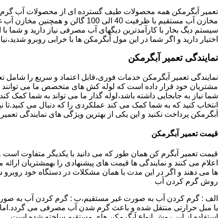
تعمیر آبگرمکن همه محصولات طیف گسترده ای از محصولات آب گرم ار
مخازن آب مستقیم با ظرفیت 40 الی 100 گا
اختیار دارید و اگر شما در این مول آبگرمکن ها با خرابی روبرو شدید،نیا
نمایندگی تعمیر آبگرمکن
نمایندگی تعمیر آبگرمکن خدمات فوری،قابل اعتماد و سریع را شامل ت
مشتریان خود قرار داده است که لوله کش های متخصص ما می توانند مدل
شما نیاز به جابجایی داشته باشد،لوله گذار ما می تواند به شما کمک 
انتخاب کنید که به شما کمک می کند عملکردی را که دنبال می کنید.تا نیا
آبگرمکن پرداخت نکنید و این یکی از بهترین ویژگی های نمایندگی تعمی
قیمت تعمیر آبگرمکن
قیمت تعمیر آبگرم کن همان طور که می دانید با یکدیگر متفاوت است و 
اعلام می کنند و نمایندگی ها قیمت های پیشنهادی را بهمشتریان ارائه 
ها می دهند و اگر در این مدت با همان مشکلات در دستگاه خود روبرو ش
روش گرم کردن آب
الف : گرم کردن آب به صورت غیر مستقیم،ب : گرم کردن آب به صورت
یا مبل حرارتی منتقل شده و باعث گرم شدن آب مصرفی می گردد.اماد
استفاده از این روش انواع آبگرمکن های مستقیم ساخته شده است.