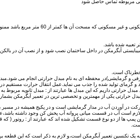
ندگی مربوطه تماس حاصل شود
نصب وسایل گاز سوز پر مصرف مانند آبگرمکن د
یبایستی آبگرمکن در داخل ساختمان نصب شود و از نصب آن در بالکن،
 خطرناک است.
فی و گرمایشی)در محفظه ای به نام مبدل حرارتی انجام می شود.مب
د و گرمای تولید شده را جذب می نماید.عمل انتقال حرارت مستقیم د
دل حرارتی داریم که این مبدل ها عبارتند از : مبدل ثانویه مربوط ب
دل حرارتی یکی از مهمترین و تخصصی ترین در تعمیر آبگرمکن بشمار 
کت در آوردن آب در مدار گرمایشی است و در پکیج همیشه در مسیر بر
ملکرداین نوع پمپ لازم است آب در قسمت میانی پروانه آب پخش کن وجود داشته
 پمپ ها از دو نوع قسمت تشکیل شده اند که عبارتند از : روتور ( که
ست.
 به یک تکنسین تعمیر آبگرمکن است،و لازم به ذکر است که این قطعه ب