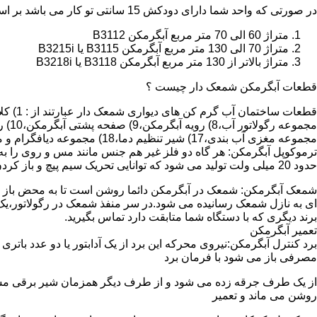
در صورتی که واحد شما دارای دودکش 15 سانتی تو کار می باشد بر اساس متراژ می توانید دستگاه های زیر را انتخاب نمایید:
متراژ 60 الی 70 متر مربع آبگرمکن B3112
متراژ 70 الی 130 متر مربع آبگرمکن B3115 یا B3215i
متراژ بالاتر از 130 متر مربع آبگرمکن B3118 یا B3218i
قطعات آبگرمکن شمعک دار چیست ؟
مجموعه مغزی آب بندی،17) شیر تنظیم دما،18) مجموعه دیافگرام و میل سوپاپ آب 19) ترموکوپل و … که ما برای تعمیر آبگرمکن باید به نمایندگی های مجاز همان برند تماس حاصل فرمایید.
ترموکوپل آبگرمکن: هر گاه دو فلز غیر هم جنس مانند مس و روی را به
حدود 20 میلی ولت تولید می شود که توانایی تحریک سیم پیچ و باز کردن شیر مغناطیسی وسایل گاز سوز را در مدت 20 ثانیه دارد.
شمعک آبگرمکن: شمعک در آبگرمکن دائما روشن است تا به محض باز شد
ای به نازل شمعک رسانیده می شود.در سر منفذ شمعک در رگولاتور،یک ص
برند دیگری که با دستگاه شما متابقت دارد تماس بگیرید.
تعمیر آبگرمکن
مصرفی باز می شود با فرمان برد
از یک طرف جرقه زده می شود و از طرف دیگر همزمان شیر برقی مسیر گ
روشن می ماند و تعمیر