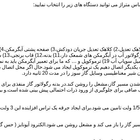
 یکدیگر اتصال دهیم یک ترموکوپل ایجاد می شود.حال اگر محل اتصال د
ن مسیر گاز،مشعل را روشن کند.در بدنه رگولاتور گاز منفذی برای ر
افی برای جلوگیری از ورود ذرات احتمالی پیش بینی شده است.و برای ت
از را باز می کند و مشعل روشن می شود.الکترود آیونایز ( حس گر ) 