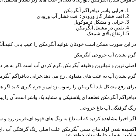
خرابی واشر دیافراگم آبگرمکن
افت فشار گاز ورودی؛ افت فشار آب ورودی
خرابی و مشکل ترموکوپل
نقص در مشعل آبگرمکن
ارتفاع بالای شمعک
در این صورت ممکن است خودتان نتوانید آبگرمکن را عیب یابی کنید.آن
گرم نشدن آب خروجی آبگرمکن
اصلی ترین و تنهاترین وظیفه آبگرمکن،گرم کردن آب است.اگر به هر دلی
گرم نشدن آب به علت های متفاوتی رخ می دهد.خرابی دیافراگم آبگر
برای رفع مشکل باید آبگرمکن را رسوب زدایی و جرم گیری کنید.اگر ه
دیافراگم آبگرمکن قطعه ای پلاستیکی و مشابه یک واشر است.آن را پیدا 
رنگ گرفتگی آب داغ خروجی
اگر اخیرا مشاهده کردید که آب داغ به رنگ های قهوه ای،قرمز،زرد و
اکسیده شدن لوله های مسی آبگرمکن علت اصلی رنگ گرفتگی آب داغ ا
سلامت شما و خانواده تان خواهد شد.