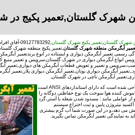
ن شهرک گلستان,تعمیر پکیج در 
ن شهرک گلستان
,
تعمیر پکیج شهرک گلستان
,09127783292
میر آبگرمکن منطقه شهرک گلستان
,تعمیر پکیج منطقه شهرک گلستان
گی رسمی تعمیر آبگرمکن دیواری و ایستاده در انوع برندتعمیر آبگرم
سرویس انواع آبگرمکن دیواری در شهرک گلستان,سرویس و تعمیر منبع 
نصب،سرویس و تعمیر و تعویض قطعات آبگرمکن های دیواری,تعمیر آبگ
تعمیر آبگرمکن دیواری بوتان,تعمیر آبگرمکن دیواری پلار,تعمیر آبگرم
واری,تعمیر آبگرمکن تاچی در شهرک گلستان,
تعمیر آبگرمکن گازی،آبگرمکن برقی یا آبگرمکن ایستاده ​ آبگرمکن طراحی شده است که دارای استانداردهای ANSI است
خاموش کننده هوا سوخت یک نوع حفاظتی دوگانه را
 از عواملی مانند : مسدود شدن شعله با آستر،گرد
می کندو با طراحی NOX و با استفاده از اکسید نیتروژن پایین و ثبت اختراع سیستم
ا کاهش می دهد،و در این صورت شما آب گرم بیشتری
اید به نمایندگی تعمیر آبگرمکن تماس بگیرید.