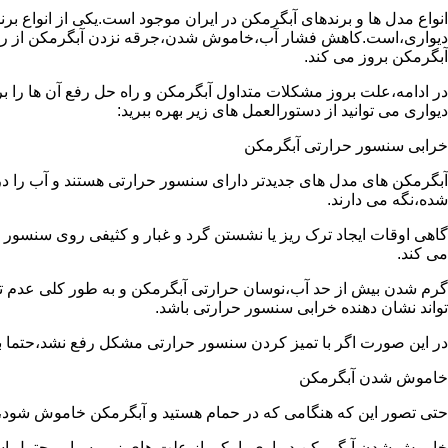
انواع مدل ها و برندهای آبگرمکن در ایران موجود است.یکی از انواع بر
دیواری،است.کاهش فشار آب،خاموش شدن،جرقه نزدن آبگرمکن از رایج
آبگرمکن بروز می کند.
در ادامه،علت بروز مشکلات متداول آبگرمکن و راه حل رفع آن ها را ب
دیواری می توانید از دستورالعمل های زیر بهره ببرید:
خرابی سنسور حرارتی آبگرمکن
آبگرمکن های مدل های جدیدتر دارای سنسور حرارتی هستند و آب را د
شده،نگه می دارند.
گاهی اوقات ایجاد ترک ریز یا نشستن گرد و غبار و کثیفی روی سنسور ح
می کند.
گرم شدن بیش از حد آب،نوسان حرارتی آبگرمکن و به طور کلی عدم 
تواند نشان دهنده خرابی سنسور حرارتی باشد.
در این صورت اگر با تمیز کردن سنسور حرارتی مشکل رفع نشد،حتما ب
خاموش شدن آبگرمکن
حتی تصور این که هنگامی که در حمام هستید و آبگرمکن خاموش شو
خاموش شدن آبگرمکن دیواری با یکی از علت های زیر بسیار محتمل ا