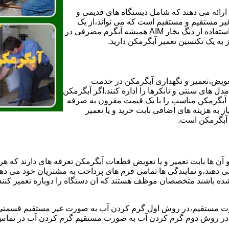
ائه می دهند که شامل دیستگاه های قدیمی و
لن و همچنین مخازن آب غیر مستقیم و مستقیم است که می تواند،از یک
سیستم دیگ بخار با کارآمدترین دیگهای آب مصرفی نیاز دارید و شما با استفاده از دیگ بخار AIM همیشه آبگرم مصرفی در
ز به یک تکنسین تعمیر آبگرمکن دارید.
عویض،تعمیر و نگهداری آبگرمکن در خدمت
 های سنتی و تانکرها را اداره کنند.اگر آبگرمکن
کند آبگرمکن مناسب را با یک قیمت مقرون به صرفه
ز به هزینه های اضافی بابت خرید و یا تعمیر
ر آبگرمکن است.
آن ها بابت تعمیر و یا تعویض قطعات آبگرمکن تعرفه های دارند که هر 
می دهند،و نمایندگی ها تمامی فرم های پرداخت به مشتریان خود می دهند
ده باشند متخصصان موظف هستند که ان دستگاه را دوباره تعمیر کنند و
 مستقیم،در روش اول گرم کردن آب به صورت غیر مستقیم قسمتی از 
ر روش دوم گرم کردن آب به صورت مستقیم گرم کردن آب در تماس مس