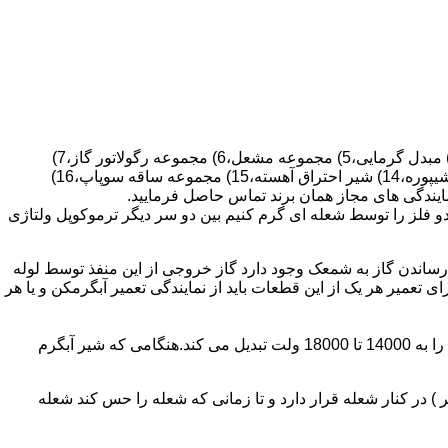
قطعات ساختمان آب گرم کن های دیواری شمعک دار عبارتند از : 1) کلاهک تعدیل،2) کلاهک تعدیل جریان دودکش،3) صفحه پشتی آبگرمکن،4) مبدل گرمایی،5) مجموعه مشعل،6) مجموعه رگولاتور گاز،7)
مجموعه رگولاتور آب،8) رویه آبگرمکن،9) صفحه پشتی آبگرمکن،10) رگولاتور آب در آبگرمکن های شمعک دار،11) بدنه،12) قاب برنجی،13) شیپوره،14) شیر احتراق آهسته،15) مجموعه ساقه سوپاپ،16)
و فلز را توسط شعله ای گرم کنیم بین دو سر دیگر ترموکوپل ولتاژی
ساندن گاز به شمعک وجود دارد گاز خروجی از این منفذ توسط لوله
عمیر هر یک از این قطعات باید از نمایندگی تعمیر آبگرمکن و یا هر
برد کنترل آبگرمکن:نیروی محرکه این برد از یک آدابتور یا دو عدد باتری 1/5 ولت تامین می شود.برای ایجاد جرقه یک تراس افزاینده این 3 ولت را به 14000 تا 18000 ولت تبدیل می کند.هنگامی که شیر آبگرم
در کنار شعله قرار دارد و تا زمانی که شعله را حس کند شعله