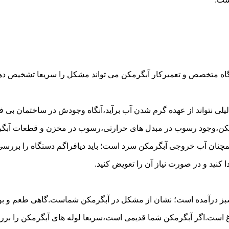
گاه متخصص و تعمیرکار آبگرمکن می تواند مشکل را سریعا تشخیص دهد 
لی نتواند از عهده گرم شدن آب برآید،آنگاه وجودش در ساختمان بی فای
مکن،وجود رسوب در مبدل های حرارتی،رسوب در مخزن و قطعات آبگرم
مچنان آب خروجی آبگرمکن سرد است؛ باید دیافراگم دستگاه را بررسی 
کنید و در صورت نیاز آن را تعویض کنید.
 سبز درآمده است؛ نشان از مشکل در آبگرمکن شماست.گاهی طعم و بوی 
ست.اگر آبگرمکن شما قدیمی است،سریعا لوله های آبگرمکن را بررسی