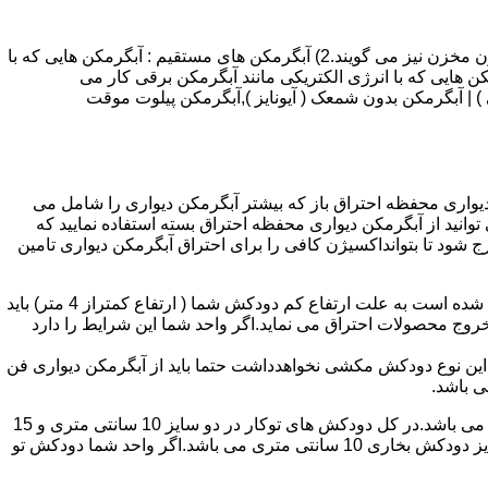
انواع آبگرمکن و تعمیر آبگرمکن عبارتند از : 1) آبگرمکن های گاز سوز : آب گرمکن های آنی دیواری,آبگرمکن های مخزن دار,آبگرمکن های بدون مخزن نیز می گویند.2) آبگرمکن های مستقیم : آبگرمکن هایی که با
ن هایی که با انرژی الکتریکی مانند آبگرمکن برقی کار می
 : آبگرمکن شمعک دار ( ترموکوپلی ) | آبگرمکن بدون شمعک ( آیونایز ),آبگرمکن پیلوت موقت
کن دیواری محفظه احتراق باز که بیشتر آبگرمکن دیواری را شامل می
 ممنوع می باشد.پس اگر متراژ واحدشما کمتر از 60 متر مربع می باشدتنها می توانید از آبگرمکن دیواری محفظه احتراق بسته استفاده نمایید که
ه خارج شود تا بتوانداکسیژن کافی را برای احتراق آبگرمکن دیواری تامین
۲-طبقه واحد:مورد بعدی که در انتخاب آبگرمکن دیواری تاثیر گذار است طبقه وقوع ساختمان است،اگر واحد شما در طبقه آخرساختمان واقع شده است به علت ارتفاع کم دودکش شما ( ارتفاع کمتراز 4 متر) باید
روج محصولات احتراق می نماید.اگر واحد شما این شرایط را دارد
ه این نوع دودکش مکشی نخواهدداشت حتما باید از آبگرمکن دیواری فن
۴-سایز دودکش واحد:اگر واحد شما دارای دودکش تو کار تا پشت بام می باشد سایز این دودکش تعیین کننده نوع آبگرمکن دیواری انتخابی شما می باشد.در کل دودکش های توکار در دو سایز 10 سانتی متری و 15
سانتی متری می باشد به عبارت دیگر قطر دودکش داخل کار این ابعاد می باشد.برای اینکه بهتر بتوانیم منظورمان را برسانیم دودکش های سایز دودکش بخاری 10 سانتی متری می باشد.اگر واحد شما دودکش تو