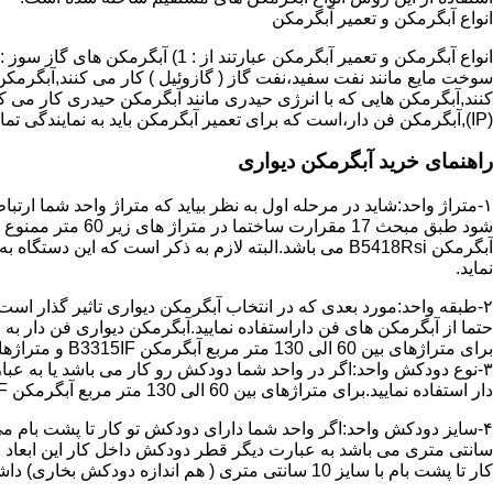
انواع آبگرمکن و تعمیر آبگرمکن
سوخت مایع مانند نفت سفید،نفت گاز ( گازوئیل ) کار می کنند,آبگرمکن 
(IP),آبگرمکن فن دار،است که برای تعمیر آبگرمکن باید به نمایندگی تماس حاصل فرمایید.
راهنمای خرید آبگرمکن دیواری
۱-متراژ واحد:شاید در مرحله اول به نظر بیاید که متراژ واحد شما ارت
آبگرمکن B5418Rsi می باشد.البته لازم به ذکر است که 
نماید.
حتما از آبگرمکن های فن داراستفاده نمایید.آبگرمکن دیواری فن دار 
برای متراژهای بین 60 الی 130 متر مربع آبگرمکن B3315IF و متراژهای بالای 130 متر مربع آبگرمکن B3318IF مناسب می باشد.
۳-نوع دودکش واحد:اگر در واحد شما دودکش رو کار می باشد یا به عبا
دار استفاده نمایید.برای متراژهای بین 60 الی 130 متر مربع آبگرمکن B3315IF و متراژهای بالای 130 متر مربع آبگرمکن B3318IF مناسب می باشد.
کار تا پشت بام با سایز 10 سانتی متری ( هم اندازه دودکش بخاری) داشته باشد تنها می توانید از آبگرمکن BX114 استفاده نمایید.