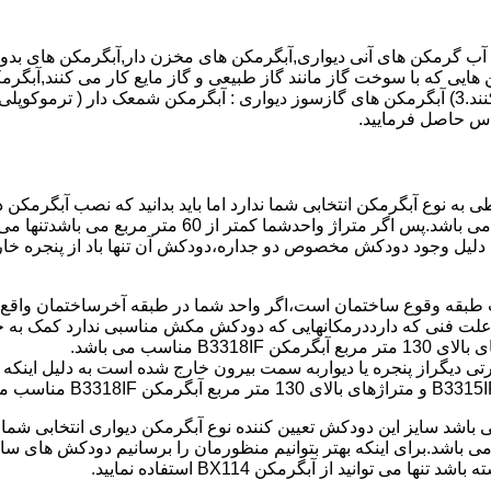
هایی که با سوخت گاز مانند گاز طبیعی و گاز مایع کار می کنند,آبگرمک
کنند,آبگرمکن هایی که با انرژی حیدری مانند آبگرمکن حیدری کار می کنند.3) آبگرمکن های گازسوز دیواری
باطی به نوع آبگرمکن انتخابی شما ندارد اما باید بدانید که نصب آبگرم
شود طبق مبحث 17 مقرارت ساختما در متراژ های زیر 60 متر
این دستگاه به دلیل وجود دودکش مخصوص دو جداره،دودکش آن تنها باد از پنجر
به علت فنی که دارددرمکانهایی که دودکش مکش مناسبی ندارد کمک به خ
رتی دیگراز پنجره یا دیواربه سمت بیرون خارج شده است به دلیل اینک