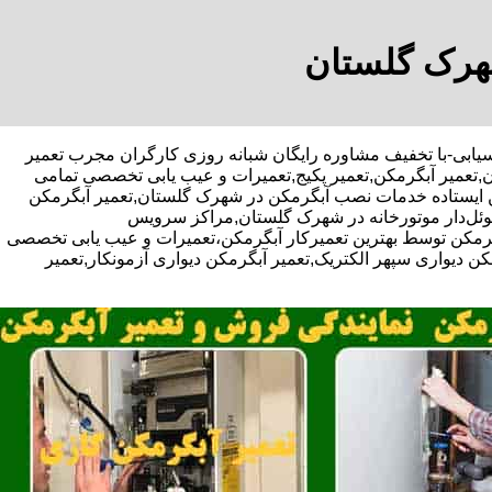
شهرک گلستان
-آقای افراسیابی-با تخفیف مشاوره رایگان شبانه روزی کارگران مجرب تعمیر
,تعمیر آبگرمکن,تعمیر پکیج,تعمیرات و عیب یابی تخصصی تمامی
کن ایستاده خدمات نصب آبگرمکن در شهرک گلستان,تعمیر آبگرمکن
کوئل‌دار موتورخانه در شهرک گلستان,مراکز سرویس
رمکن توسط بهترین تعمیرکار آبگرمکن،تعمیرات و عیب یابی تخصصی
کن دیواری سپهر الکتریک,تعمیر آبگرمکن دیواری آزمونکار,تعمیر