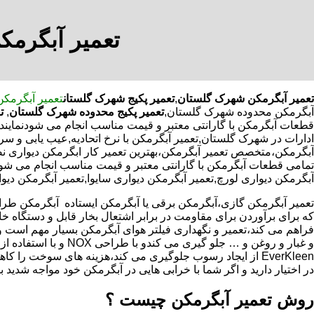
تعمیر آبگرمک
تعمیر آبگرمکن شهرک گلستان
,
تعمیر پکیج شهرک گلستان
تعمیر آبگرمک
آبگرمکن محدوده شهرک گلستان,
تعمیر پکیج محدوده شهرک گلستان
,
تع
قطعات آبگرمکن با گارانتی معتبر و قیمت مناسب انجام می شودنمایند
ادارات در شهرک گلستان,تعمیر آبگرمکن با نرخ اتحادیه,عیب یابی و 
آبگرمکن،متخصص تعمیر آبگرمکن،بهترین تعمیر کار ابگرمکن دیواری 
تمامی قطعات آبگرمکن با گارانتی معتبر و قیمت مناسب انجام می شود.,
آبگرمکن دیواری لورچ,تعمیر آبگرمکن دیواری سایوا,تعمیر آبگرمکن دی
که برای برآوردن برای مقاومت در برابر اشتعال بخار قابل و دستگاه 
فراهم می کند،تعمیر و نگهداری فیلتر هوای آبگرمکن بسیار مهم است و
و غبار و روغن و … جلو گیری 
EverKleen از ایجاد رسوب جلوگیری می کند،هزینه های سوخت ر
در اختیار دارید و اگر شما با خرابی هایی در آبگرمکن خود مواجه شدید ب
روش تعمیر آبگرمکن چیست ؟