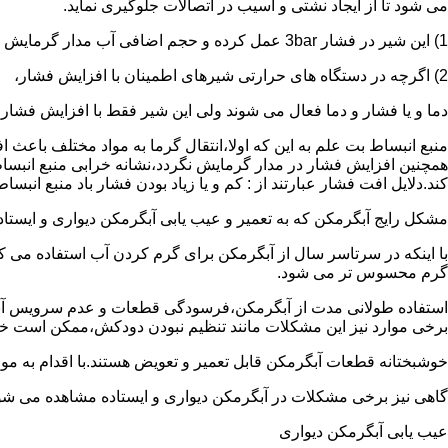
می شود تا از ایجاد نشتی و آسیب در اتصالات جلوگیری نماید.
1) این شیر در فشار 3bar عمل کرده و حجم اضافی آب مدار گرمایش را تخلیه می کند.
2) اگرچه در دستگاه های حرارتی شیرهای اطمینان با افزایش فشار،
دما و یا فشار و دما فعال می شوند ولی این شیر فقط با افزایش فشار
منبع انبساط بت علم به این که اولا،انتقال گرما به مواد مختلف باعث
همچنین افزایش فشار در مدار گرمایش نگردد،نشانه خرابی منبع انبساط
کند.دلایل افت فشار عبارتند از : کم و یا زیاد بودن فشار باد منبع انب
مشکل رایج آبگرمکن که به تعمیر و عیب یابی آبگرمکن دیواری و ایستاده 
با اینکه در سرتاسر سال از آبگرمکن برای گرم کردن آب استفاده می ک
گرم محسوس تر می شود.
استفاده طولانی مدت از آبگرمکن،فرسودگی قطعات و عدم سرویس آبگ
برخی موارد نیز این مشکلات مانند تنظیم نبودن دودکش،ممکن است خ
خوشبختانه قطعات آبگرمکن قابل تعمیر و تعویض هستند.با اقدام به م
گاهی نیز برخی مشکلات در آبگرمکن دیواری و ایستاده مشاهده می شو
عیب یابی آبگرمکن دیواری