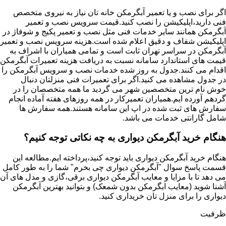
اگر برای نصب و یا تعمیر آبگرمکن خانه تان نیاز به نیروی متخصص
فنی دارید،اپلیکیشن را نصب کنید.قیمت سرویس نصب و تعمیر
آبگرمکن همانند سایر خدمات فنی مثل نصب و تعمیر پکیج و شوفاژ در
اپلیکیشن شفاف و دقیق اعلام شده است.هزینه سرویس نصب و تعمیر
آبگرمکن در سراسر تهران ثابت است و تمامی همیاران با اشراف به
قیمت های استاندارد سامانه نسبت به دریافت هزینه تعمیرات آبگرمکن
اقدام می کنند.جدول به روز شده خدمات نصب و سرویس آبگرمکن را
در جدول مشاهده می کنید.اگر برای تعمیرات فنی منزلتان دنبال
خوش نام ترین متخصصین شهر می گردید ما همه متخصصان را در
گردهم آورده ایم.همیاران تعمیرکار در همه روزهای هفته آماده انجام
سفارش های ثبت شده در اپ این سامانه هستند.همه سفارش ها
شامل گارانتی خدمات می باشد.
هنگام خرید آبگرمکن دیواری به چه نکاتی توجه کنیم؟
هنگام خرید آبگرمکن دیواری باید توجه کنید،پرداخته ایم.مطالعه این
قسمت پاسخ سوال "آبگرمکن دیواری چی بخرم" شما را به طور کامل
می دهد تا با مزایا و معایب آبگرمکن دیواری برقی،گازی و مدل های آن
آشنا شوید (معایب ابگرمکن بدون شمعک) و بتوانید بهترین آبگرمکن
دیواری را برای منزل تان خریداری کنید.
ظرفیت