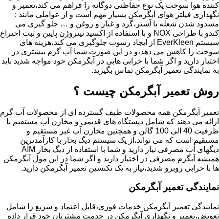
کننده هوا سوخت یک نوع حفاظتی دوگانه را فراهم می کند،تعمیر و
نگهداری فیلتر هوای آبگرمکن بسیار مهم است و از عواملی مانند :
مسدود شدن شعله با آستر،گرد و غبار و روغن و … جلو گیری می
کندو با طراحی NOX و با استفاده از اکسید نیتروژن پایین و ثبت اختراع
سیستم EverKleen از ایجاد رسوب جلوگیری می کند،هزینه های
سوخت را کاهش می دهد،و در این صورت شما آب گرم بیشتری در
اختیار دارید و اگر شما با خرابی هایی در آبگرمکن خود مواجه شدید باید
به نمایندگی تعمیر آبگرمکن تماس بگیرید.
روش تعمیر آبگرمکن چیست ؟
تعمیر آبگرمکن همه محصولات طیف گسترده ای از محصولات آب گرم
ارائه می دهند که شامل دیستگاه های قدیمی و مخازن آب مستقیم با
ظرفیت 40 الی 100 گالن و همچنین مخازن آب غیر مستقیم و
مستقیم است که می تواند،از یک سیستم دیگ بخار با کارآمدترین
دیگهای آب مصرفی نیاز دارید و شما با استفاده از دیگ بخار AIM
همیشه آبگرم مصرفی در اختیار دارید و اگر شما در این مول آبگرمکن
ها با خرابی روبرو شدید،نیاز به یک تکنسین تعمیر آبگرمکن دارید.
نمایندگی تعمیر آبگرمکن
نمایندگی تعمیر آبگرمکن خدمات فوری،قابل اعتماد و سریع را شامل
تعویض،تعمیر و نگهداری آبگرمکن در خدمت مشتریان خود قرار داده