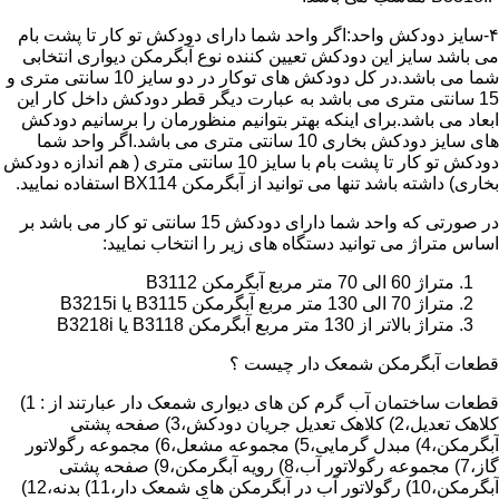
۴-سایز دودکش واحد:اگر واحد شما دارای دودکش تو کار تا پشت بام
می باشد سایز این دودکش تعیین کننده نوع آبگرمکن دیواری انتخابی
شما می باشد.در کل دودکش های توکار در دو سایز 10 سانتی متری و
15 سانتی متری می باشد به عبارت دیگر قطر دودکش داخل کار این
ابعاد می باشد.برای اینکه بهتر بتوانیم منظورمان را برسانیم دودکش
های سایز دودکش بخاری 10 سانتی متری می باشد.اگر واحد شما
دودکش تو کار تا پشت بام با سایز 10 سانتی متری ( هم اندازه دودکش
بخاری) داشته باشد تنها می توانید از آبگرمکن BX114 استفاده نمایید.
در صورتی که واحد شما دارای دودکش 15 سانتی تو کار می باشد بر
اساس متراژ می توانید دستگاه های زیر را انتخاب نمایید:
متراژ 60 الی 70 متر مربع آبگرمکن B3112
متراژ 70 الی 130 متر مربع آبگرمکن B3115 یا B3215i
متراژ بالاتر از 130 متر مربع آبگرمکن B3118 یا B3218i
قطعات آبگرمکن شمعک دار چیست ؟
قطعات ساختمان آب گرم کن های دیواری شمعک دار عبارتند از : 1)
کلاهک تعدیل،2) کلاهک تعدیل جریان دودکش،3) صفحه پشتی
آبگرمکن،4) مبدل گرمایی،5) مجموعه مشعل،6) مجموعه رگولاتور
گاز،7) مجموعه رگولاتور آب،8) رویه آبگرمکن،9) صفحه پشتی
آبگرمکن،10) رگولاتور آب در آبگرمکن های شمعک دار،11) بدنه،12)