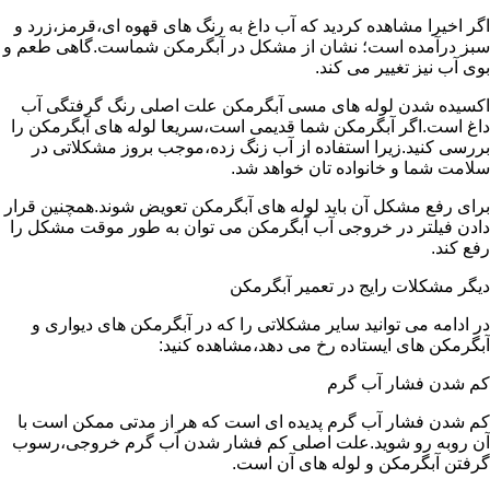
اگر اخیرا مشاهده کردید که آب داغ به رنگ های قهوه ای،قرمز،زرد و
سبز درآمده است؛ نشان از مشکل در آبگرمکن شماست.گاهی طعم و
بوی آب نیز تغییر می کند.
اکسیده شدن لوله های مسی آبگرمکن علت اصلی رنگ گرفتگی آب
داغ است.اگر آبگرمکن شما قدیمی است،سریعا لوله های آبگرمکن را
بررسی کنید.زیرا استفاده از آب زنگ زده،موجب بروز مشکلاتی در
سلامت شما و خانواده تان خواهد شد.
برای رفع مشکل آن باید لوله های آبگرمکن تعویض شوند.همچنین قرار
دادن فیلتر در خروجی آب آبگرمکن می توان به طور موقت مشکل را
رفع کند.
دیگر مشکلات رایج در تعمیر آبگرمکن
در ادامه می توانید سایر مشکلاتی را که در آبگرمکن های دیواری و
آبگرمکن های ایستاده رخ می دهد،مشاهده کنید:
کم شدن فشار آب گرم
کم شدن فشار آب گرم پدیده ای است که هر از مدتی ممکن است با
آن روبه رو شوید.علت اصلی کم فشار شدن آب گرم خروجی،رسوب
گرفتن آبگرمکن و لوله های آن است.