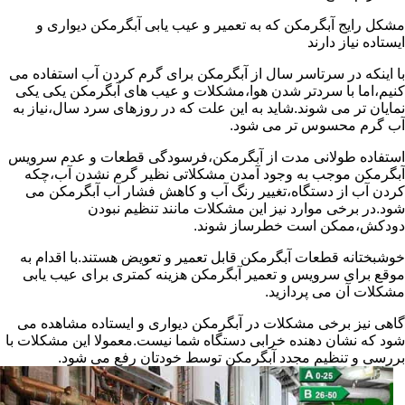
مشکل رایج آبگرمکن که به تعمیر و عیب یابی آبگرمکن دیواری و
ایستاده نیاز دارند
با اینکه در سرتاسر سال از آبگرمکن برای گرم کردن آب استفاده می
کنیم،اما با سردتر شدن هوا،مشکلات و عیب های آبگرمکن یکی یکی
نمایان تر می شوند.شاید به این علت که در روزهای سرد سال،نیاز به
آب گرم محسوس تر می شود.
استفاده طولانی مدت از آبگرمکن،فرسودگی قطعات و عدم سرویس
آبگرمکن موجب به وجود آمدن مشکلاتی نظیر گرم نشدن آب،چکه
کردن آب از دستگاه،تغییر رنگ آب و کاهش فشار آب آبگرمکن می
شود.در برخی موارد نیز این مشکلات مانند تنظیم نبودن
دودکش،ممکن است خطرساز شوند.
خوشبختانه قطعات آبگرمکن قابل تعمیر و تعویض هستند.با اقدام به
موقع برای سرویس و تعمیر آبگرمکن هزینه کمتری برای عیب یابی
مشکلات آن می پردازید.
گاهی نیز برخی مشکلات در آبگرمکن دیواری و ایستاده مشاهده می
شود که نشان دهنده خرابی دستگاه شما نیست.معمولا این مشکلات با
بررسی و تنظیم مجدد آبگرمکن توسط خودتان رفع می شود.