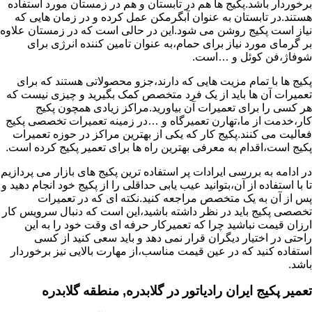
برخوردار باشد.پکیج ها هم در تابستان و هم در زمستان مورد استفاده
هستند.در تابستان به عنوان آبگرمکن عمل کرده و در زمان هایی که
نیاز است پکیج روشن می شود.این در حالی است که در زمستان علاوه
بر گرمای مورد نیاز برای حمام،به عنوان تامین کننده انرژی برای
شوفاژ،فن کوئل و …است.
پکیج ها با تمام مزیت هایی که دارند،جزو محصولاتی هستند که برای
تعمیرات آن ها باید از یک فرد متخصص کمک بگیرید و چیزی نیست که
هر کسی را برای تعمیرات آن بیاورید.مراکز زیادی همچون پکیج
کار،خدمت از ما،تهارن تعمیرگاه و …در زمینه تعمیرات تخصصی پکیج
فعالیت می کنند.پکیج کار که یکی از بهترین مراکز در حوزه تعمیرات
پکیج است،اقدام به معرفی بهترین راه ها برای تعمیر پکیج کرده است.
در ادامه به بررسی ایرادات پر استفاده ترین پکیج های بازار می پردازیم
تا با استفاده از آن،بتوانید عیب یابی حداقلی را از پکیج خود انجام دهید و
پس از آن به یک متخصص مراجعه کنید.نکته ای که در تعمیرات
تخصصی پکیج باید در نظر داشته باشید،این است که دنبال سرویس کار
ارزان قیمت نباشید چرا که تعمیرکار حرفه ای وقت خود را به این
راحتی در اختیار دیگران قرار نمی دهد و باید سعی کنید از کسی
استفاده کنید که در عین قیمت مناسب،از مهارت بالایی نیز برخوردار
باشد.
تعمیر پکیج ایران رادیاتور در گلابدره, منطقه گلابدره