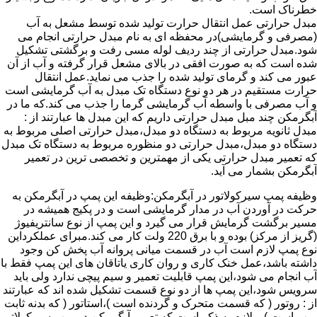
خطرناک است.
مبدل حرارتی عمل انتقال حرارت تولید شده توسط مشعل به آب
(مصرفی و گرمایشی)در محفظه ای به نام مبدل حرارتی انجام می
شود.مبدل حرارتی از چند ردیف لوله مسی رفت و برگشتی تشکیل
شده است که به صورت افقی در بالای مشعل قرار گرفته و آب از آن
عبور می کند و گرمای تولید شده را جذب می نماید.عمل انتقال
حرارت مستقیم در هر دو نوع دستگاه تک مبدل به آب گرمایشی است
و آب مصرفی با واسطه آب گرمایشی گرما را جذب می کند.که ما در
آبگرمکن چند مبل مبدل حرارتی داریم که این مبدل ها عبارتند از :
مبدل ثانویه مربوط به دستگاه دو مبدل،مبدل حرارتی اصلی مربوط به
دستگاه دو مبدل،مبدل حرارتی دو منظوره مربوط به دستگاه تک مبدل
که تعمیر مبدل حرارتی یکی از مهمترین و تخصصی ترین در تعمیر
آبگرمکن بشمار می آید.
وظیفه پمپ سیرکولاتور در آبگرمکن:وظیفه این پمپ در آبگرمکن به
حرکت در آوردن آب در مدار گرمایشی است و در پکیج همیشه در
مسیر برگشت گرمایش قرار می گیرد و این پمپ از نوع سانتریفیوژ
(گریز از مرکز) بوده و با برق 220 ولت کار می کند.مبرای عملکرداین
نوع پمپ لازم است آب در قسمت میانی پروانه آب پخش کن وجود
داشته باشد،عمل خنک کاری و روان کاری یاتاقان های این پمپ فقط با
آب انجام می شود،این پمپ قابلیت تعمیر و سیم پیچی ندارد ولی باید
سرویس شود،این پمپ ها از دو نوع قسمت تشکیل شده اند که عبارتند
از : روتور ( که قسمت متحرک و گردنده است )،استاتور ( که بدنه ثابت
پمپ است ) و لازم به ذکر است که تعمیر آبگرمکن در پمپ سیرکولاتور