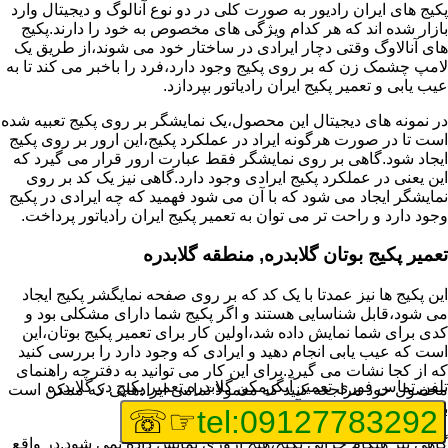
پکیج های ایران رادیور به صورت کلی در دو نوع آنالوگ و دیجیتال وارد
بازار شده اند که هر کدام ویژگی های مخصوص به خود را دارند.پکیج
های آنالاوگ وقتی دچار ایرادی در ساختار خود می شوند،از طریق یک
لامپ چشمک زن که بر روی پکیج وجود دارد،فرد را باخبر می کند تا به
عیب یابی و تعمیر پکیج ایران رادیاتور بپردازد.
در نمونه های دیجیتال این محصول،یک نمایشگر بر روی پکیج تعبیه شده
است تا در صورت هرگونه ایراد در عملکرد پکیج،این ارور بر روی پکیج
ایجاد شود.گاهی بر روی نمایشگر فقط عبارت ارور قرار می گیرد که
این یعنی در عملکرد پکیج ایرادی وجود دارد.گاهی نیز یک کد بر روی
نمایشگر ایجاد می شود که با آن می شود فهمید که چه ایرادی در پکیج
وجود دارد و راحت تر می توان به تعمیر پکیج ایران رادیاتور پرداخت.
تعمیر پکیج بوتان گلابدره, منطقه گلابدره
این پکیج ها نیز عمدتا با یک کد که بر روی صفحه نمایگشر پکیج ایجاد
می شود،قابل شناسایی هستند و اگر پکیج شما دارای مشکلی بود و
کدی برای شما نمایش داده شد،اولین کار برای تعمیر پکیج بوتان،این
است که عیب یابی انجام دهید و ایرادی که وجود دارد را بررسی کنید
که از کجا نشات می گیرد.برای این کار می توانید به دفترچه راهنمای
تلفن تماس فوری
تعمیر آبگرمکن گلابدره,تعمیر پکیج در گلابدره
محصول خود مراجعه کنید که معمولا تمامی ایرادهایی که ممکن است
برای پکیج پیش بیاید در آن قرار گرفته است.
☞☏
tel:09127783292
گاهی نیز هنگام خرابی پکیج،هیچ اروری نمایش داده نمی شود.در واقع