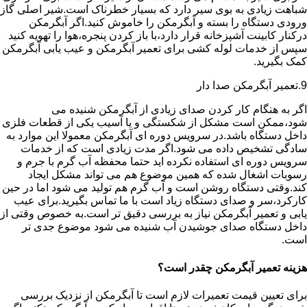
شباهت زیادی به بوی سیر دارد که بسیار خطرناک است.شیر اصلی گاز
ورودی دستگاه را بسته و آبگرمکن را خاموش کنید.اگر آبگرمکن
درکنار کابینت آشپزخانه قرار دارد،با باز کردن پنجره،هوا را تهویه کنید
سپس از خدمات لوله کشی برای تعمیر آبگرمکن و عیب یابی آبگرمکن
کمک بگیرید.
9.تعمیر آبگرمکن صدا دار
اگر به هنگام کار کردن صدای زیادی از آبگرمکن شنیده می
شود،ممکن است مشکل از شکستگی و یا آسیب یکی از قطعات فلزی
داخل دستگاه باشد.در سرویس دوره ای آبگرمکن معمولا این موارد به
سادگی تشخیص داده می شود.اگر مدت زیادی است که از خدمات
سرویس دوره ای استفاده نکرده اید حتما محفظه آب گرم با جرم و
رسوبات اشغال شده که همین موضوع هم می تواند مشکل ایجاد
کند.وقتی دستگاه روشن است و آب گرم هم تولید می شود اما در حین
کارکرد،سر و صدای دستگاه زیاد است با ما تماس بگیرید.برای عیب
یابی و تعمیر آبگرمکن نیاز به بررسی دقیق تر است.به خصوص وقتی از
داخل دستگاه صدای جوشیدن آب شنیده می شود موضوع جدی تر
است.
هزینه تعمیر آبگرمکن چقدر است؟
برای تعیین قیمت تعمیرات لازم است تا آبگرمکن از نزدیک بررسی