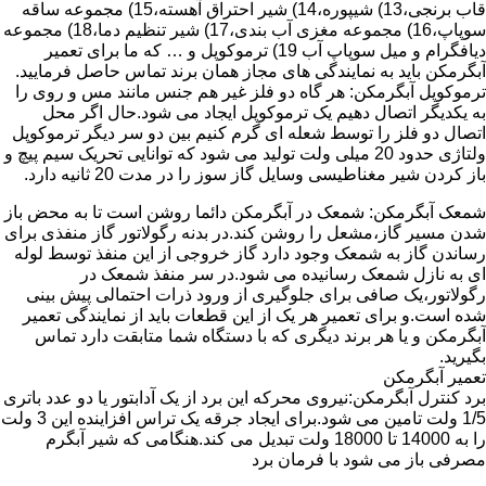
قاب برنجی،13) شیپوره،14) شیر احتراق آهسته،15) مجموعه ساقه
سوپاپ،16) مجموعه مغزی آب بندی،17) شیر تنظیم دما،18) مجموعه
دیافگرام و میل سوپاپ آب 19) ترموکوپل و … که ما برای تعمیر
آبگرمکن باید به نمایندگی های مجاز همان برند تماس حاصل فرمایید.
ترموکوپل آبگرمکن: هر گاه دو فلز غیر هم جنس مانند مس و روی را
به یکدیگر اتصال دهیم یک ترموکوپل ایجاد می شود.حال اگر محل
اتصال دو فلز را توسط شعله ای گرم کنیم بین دو سر دیگر ترموکوپل
ولتاژی حدود 20 میلی ولت تولید می شود که توانایی تحریک سیم پیچ و
باز کردن شیر مغناطیسی وسایل گاز سوز را در مدت 20 ثانیه دارد.
شمعک آبگرمکن: شمعک در آبگرمکن دائما روشن است تا به محض باز
شدن مسیر گاز،مشعل را روشن کند.در بدنه رگولاتور گاز منفذی برای
رساندن گاز به شمعک وجود دارد گاز خروجی از این منفذ توسط لوله
ای به نازل شمعک رسانیده می شود.در سر منفذ شمعک در
رگولاتور،یک صافی برای جلوگیری از ورود ذرات احتمالی پیش بینی
شده است.و برای تعمیر هر یک از این قطعات باید از نمایندگی تعمیر
آبگرمکن و یا هر برند دیگری که با دستگاه شما متابقت دارد تماس
بگیرید.
تعمیر آبگرمکن
برد کنترل آبگرمکن:نیروی محرکه این برد از یک آدابتور یا دو عدد باتری
1/5 ولت تامین می شود.برای ایجاد جرقه یک تراس افزاینده این 3 ولت
را به 14000 تا 18000 ولت تبدیل می کند.هنگامی که شیر آبگرم
مصرفی باز می شود با فرمان برد