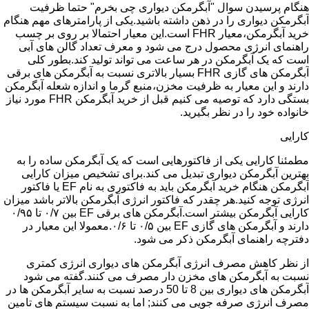
هنگام پرسیدن سوال "آبگرمکن دیواری چی بخرم" حتما ظرفیت
آبگرمکن دیواری را در ذهن داشته باشید.یکی از پارامترهای مهم هنگام
خرید آبگرمکن،معیار FHR است.این معیار احتمالا بر روی بر چسب
راهنمای انرژی محصول درج می شود و معرف تعداد گالن های آبی
است که یک آبگرمکن در هر ساعت می تواند تولید کند.بطور کلی
آبگرمکن های گازی FHR بسیار بالاتری نسبت به آبگرمکن های برقی
دارند و این معیار به ظرفیت مخزن،منبع گرما و اندازه شعله آبگرمکن
بستگی دارد که توصیه می کنیم قبل از خرید آبگرمکن FHR مورد نیاز
خانواده خود را در نظر بگیرید.
کارایی
مطمئنا کارایی یکی از فاکتورهایی است که یک آبگرمکن ساده را به
بهترین آبگرمکن دیواری تبدیل می کند.برای تشخیص میزان کارایی
آبگرمکن هنگام خرید آبگرمکن باید به فاکتوری به نام EF یا فاکتور
انرژی توجه کنید.هر چقدر که فاکتور انرژی آبگرمکن بالاتر باشد میزان
کارایی آبگرمکن بیشتر است.آبگرمکن های برقی EF بین ۰/۷ تا ۰/۹۵
دارند و آبگرمکن های گازی EF بین ۰/۵ تا ۰/۶.معمولا این معیار در
دفترچه راهنمای آبگرمکن ذکر می شود.
از نظر کاهش مصرف انرژی آبگرمکن های دیواری انرژی کمتری
نسبت به آبگرمکن های مخزن دار مصرف می کنند.گفته می شود
آبگرمکن های دیواری بین 8 تا 50 درصد نسبت به سایر آبگرمکن ها در
مصرف انرژی صرفه جویی می کنند; اما به نسبت سیستم های تامین