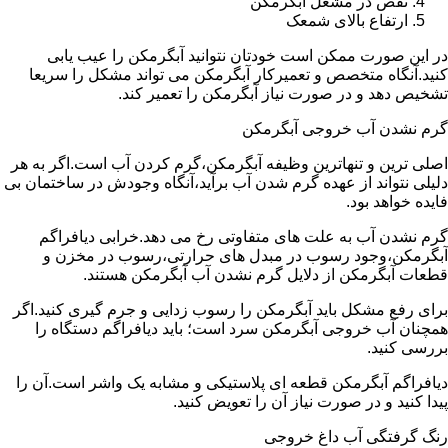
نقص در مشعل آبگرمکن
ارتفاع بالای شمعک
در این صورت ممکن است خودتان نتوانید آبگرمکن را عیب یابی
کنید.آنگاه متخصص و تعمیرکار آبگرمکن می تواند مشکل را سریعا
تشخیص دهد و در صورت نیاز آبگرمکن را تعمیر کند.
گرم نشدن آب خروجی آبگرمکن
اصلی ترین و تنهاترین وظیفه آبگرمکن،گرم کردن آب است.اگر به هر
دلیلی نتواند از عهده گرم شدن آب برآید،آنگاه وجودش در ساختمان بی
فایده خواهد بود.
گرم نشدن آب به علت های متفاوتی رخ می دهد.خرابی دیافراگم
آبگرمکن،وجود رسوب در مبدل های حرارتی،رسوب در مخزن و
قطعات آبگرمکن از دلایل گرم نشدن آب آبگرمکن هستند.
برای رفع مشکل باید آبگرمکن را رسوب زدایی و جرم گیری کنید.اگر
همچنان آب خروجی آبگرمکن سرد است؛ باید دیافراگم دستگاه را
بررسی کنید.
دیافراگم آبگرمکن قطعه ای پلاستیکی و مشابه یک واشر است.آن را
پیدا کنید و در صورت نیاز آن را تعویض کنید.
رنگ گرفتگی آب داغ خروجی