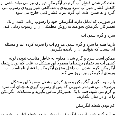
علت کم شدن فشار آب گرم در آبگرمکن دیواری نیز می تواند ناشی از
کاهش فشار شیر آب سرد ورودی باشد.گاهی شیر ورودی رسوب می
گیرد و به همین علت آب گرم نیز با فشار کمی خارج می شود.
در صورتی که تمایل دارید آبگرمکن خود را رسوب زدایی کنید،از یک
تعمیرکار آبگرمکن بخواهید به روش مطمئنی آن را رسوب زدایی کند.
سرد و گرم شدن آب
بارها همه ما سرد و گرم شدن مداوم آب را تجربه کرده ایم و مسئله
ای نیست که بتوانیم آن را نادیده بگیریم.
ممکن است سرد و گرم شدن مداوم به خاطر مناسب نبودن لوله
کشی آب ساختمان باشد،اما معمولا این مشکل به علت کم بودن شعله
آبگرمکن،گرم نشدن آب داخل مخزن آبگرمکن یا فشار نامناسب آب
ورودی آبگرمکن نیز بروز می کند.
با رسوب گیری آبگرمکن و تمیز کردن مشعل،معمولا این مشکل
برطرف می شود.در صورتی که پس از رسوب گیری همچنان آب سرد
و گرم می شود،حتما با یک تعمیرکار تماس بگیرید و مشکلات آبگرمکن
را با او در میان بگذارید.
کم بودن شعله آبگرمکن
فرآیند گرم شدن آب در آبگرمکن با روشن شدن شعله آغاز می شود.در