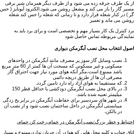
از یک طرف جرقه زده می شود و از طرف دیگر همزمان شیر برقی
مسیر گاز را باز می کند و مشعل روشن می شود.الکترود آیونایز ( حس
گر ) در کنار شعله قرار دارد و تا زمانی که شعله را حس کند شعله
روشن می ماند و تعمیر
برد کنترل یک کار بسیار مهم و تخصصی است و برای برد باید به
نمایندگی مربوطه تماس حاصل شود
اصول انتخاب محل نصب آبگرمکن دیواری
نصب وسایل گاز سوز پر مصرف مانند آبگرمکن در واحدهای
مسکونی و غیر مسکونی که مسحت آن ها کمتر از 60 متر مربع
باشد ممنوع است،مگر آنکه هوای مورد نیاز جهت احتراق گاز
مصرفی آن ها از طریق دریچه دائمی
که مستقیما به هوای آزاد راه دارد تامین گردد.
در بالای محل نصب آبگرمکن دودکشی با حداقل قطر 150
میلیمتر تعبیه شده باشد.
در شهر های سردسیر برای حفاظت آبگرمکن در برابر یخ زدگی
میبایستی آبگرمکن در داخل ساختمان نصب شود و از نصب آن
در بالکن،
احتیاط و خطر بزرگ:نصب آبگرمکن در حمام،رخت کن حمام،
اتاق خواب و کلیه محل هایی که هوا در آن جریان ندارد،ممنوع و بسیار