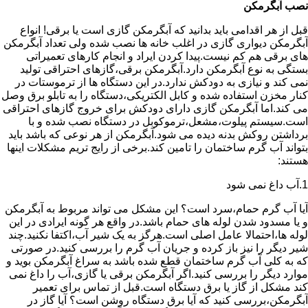
نصب آبگرمکن
قبل از هر اقدامی باید بدانید که آبگرمکن گازی است یا برقی! انواع
آبگرمکن دیواری گازی در اغلب خانه ها نصب شده ولی تعداد آبگرمکن
های برقی هم کم نیست.پیدا کردن ایراد و انجام کارهای تعمیراتی
بستگی به نوع آبگرمکن دارد.آبگرمکن برقی،گازهای احتراقی تولید
نمی کند و نیازی به دودکش ندارد.در این دستگاه ها از ترموستات در
کنار مخزن استفاده شده و کابل الکتریکی،دستگاه را به تابلو برق وصل
می کند.اما آبگرمکن گازی دارای دودکش برای خروج گازهای احتراقی
است.سیستم پیلوت،مشعل،ترموکوبل در دستگاه نصب شده و با
برداشتن روکش بدنه دیده می شود.آبگرمکن از هر نوعی که باشد باید
بتواند آب گرم ساختمان را تامین کند.برخی از رایج تریم مشکلات اینها
هستند:
1.آب داغ نمی شود
آیا آب گرم حمام،سرد است؟ این مشکل می تواند مربوط به آبگرمکن
و یا مسدود شدن لوله های حمام باشد.در واقع هر گونه ایرادی در این
لوله ها،احتمالا عامل اصلی است.هرگز به یک شیر آب،اکتفا نکنید.چند
شیر دیگر را نیز باز کرده و جریان آب گرم را بررسی کنید.در صورتی
که به کلی آب گرم ساختمان قطع شده باشد به سراغ آبگرمکن بوید و
موارد دیگر را بررسی کنید.اگر آبگرمکن برقی یا گازی،آب را داغ نمی
کند مشکل از گاز یا برق دستگاه است.قبل از تماس برای تعمیر
آبگرمکن،بررسی کنید که آیا برق دستگاه روشن است؟ آیا گاز در