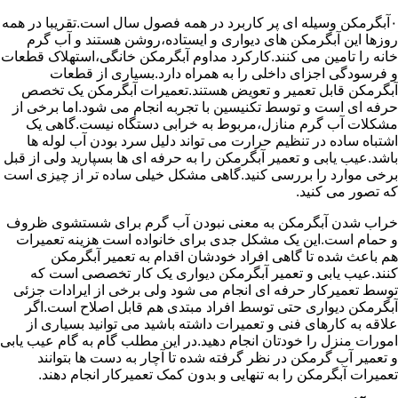
۰آبگرمکن وسیله ای پر کاربرد در همه فصول سال است.تقریبا در همه
روزها این آبگرمکن های دیواری و ایستاده،روشن هستند و آب گرم
خانه را تامین می کنند.کارکرد مداوم آبگرمکن خانگی،استهلاک قطعات
و فرسودگی اجزای داخلی را به همراه دارد.بسیاری از قطعات
آبگرمکن قابل تعمیر و تعویض هستند.تعمیرات آبگرمکن یک تخصص
حرفه ای است و توسط تکنیسین با تجربه انجام می شود.اما برخی از
مشکلات آب گرم منازل،مربوط به خرابی دستگاه نیست.گاهی یک
اشتباه ساده در تنظیم حرارت می تواند دلیل سرد بودن آب لوله ها
باشد.عیب یابی و تعمیر آبگرمکن را به حرفه ای ها بسپارید ولی از قبل
برخی موارد را بررسی کنید.گاهی مشکل خیلی ساده تر از چیزی است
که تصور می کنید.
خراب شدن آبگرمکن به معنی نبودن آب گرم برای شستشوی ظروف
و حمام است.این یک مشکل جدی برای خانواده است هزینه تعمیرات
هم باعث شده تا گاهی افراد خودشان اقدام به تعمیر آبگرمکن
کنند.عیب یابی و تعمیر آبگرمکن دیواری یک کار تخصصی است که
توسط تعمیرکار حرفه ای انجام می شود ولی برخی از ایرادات جزئی
آبگرمکن دیواری حتی توسط افراد مبتدی هم قابل اصلاح است.اگر
علاقه به کارهای فنی و تعمیرات داشته باشید می توانید بسیاری از
امورات منزل را خودتان انجام دهید.در این مطلب گام به گام عیب یابی
و تعمیر آب گرمکن در نظر گرفته شده تا آچار به دست ها بتوانند
تعمیرات آبگرمکن را به تنهایی و بدون کمک تعمیرکار انجام دهند.