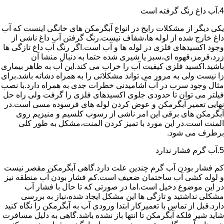
4.آب داغ رنگ گرفته است
یکی دیگر از مشکلات رایج در انواع آبگرمکن های خانگی اینست که آب
داغ خارج شده از لوله ها،شفاف نیست.رنگ گرفتن آب داغ ناشی از
وجود اکسیدهای فلزی در لوله ها و آب است.اگر رنگ آب داغ تازگی ها
زرد،قرمز،قهوه ای،سبز یا شیری شده حتما به دنبال منشا آن
باشید.اکسید فلزی کیفیت آب را خراب می کند.این آب به ظاهر بیماری
زا نیست ولی به مرور می تواند مشکلاتی را به همراه دشاته باشد.برای
مثال وجود سرب در آب آشامیدنی خطرات جدی به همراه دارد.با نصب
فیلتر می توان تا حدودی جلوی اکسیدهای فلزی را گرفت ولی راه حل
نهایی تعمیر آبگرمکن و عوض کردن لوله های فرسوده مسی است.در
آبگرمکن های برقی این امر ناشی از رسوب کلسیم و منیزیم روی
المنت است.در این مورد با تمیز کردن المنت،مشکل به طور کلی
برطرف می شود.
5.آب گرم فشار ندارد
کم فشار بودن آب گرم چندین علت دارد.گاهی آبگرمکن مقصر نیست
و لوله کشی آب ساختمان ضعیف است.کم فشار بودن آب منطقه نیز
در این موضوع دخیل است.اما در صورتی که تا حال با فشار آب
مشکلی نداشتید و تازگی ها این مشکل ایجاد شده،نیاز به بررسی
دارد.قبل از تماس با تعمیرکار ابتدا ورودی آب به آبگرمکن را نگاه کنید
شاید شیر فلکه آبگرمکن تا انتها باز نشده باشد.گاهی به دلیل مسافرت