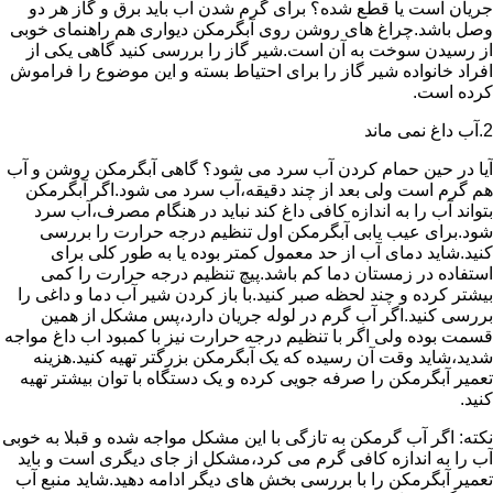
جریان است یا قطع شده؟ برای گرم شدن آب باید برق و گاز هر دو
وصل باشد.چراغ های روشن روی آبگرمکن دیواری هم راهنمای خوبی
از رسیدن سوخت به آن است.شیر گاز را بررسی کنید گاهی یکی از
افراد خانواده شیر گاز را برای احتیاط بسته و این موضوع را فراموش
کرده است.
2.آب داغ نمی ماند
آیا در حین حمام کردن آب سرد می شود؟ گاهی آبگرمکن روشن و آب
هم گرم است ولی بعد از چند دقیقه،آب سرد می شود.اگر آبگرمکن
بتواند آب را به اندازه کافی داغ کند نباید در هنگام مصرف،آب سرد
شود.برای عیب یابی آبگرمکن اول تنظیم درجه حرارت را بررسی
کنید.شاید دمای آب از حد معمول کمتر بوده یا به طور کلی برای
استفاده در زمستان دما کم باشد.پیچ تنظیم درجه حرارت را کمی
بیشتر کرده و چند لحظه صبر کنید.با باز کردن شیر آب دما و داغی را
بررسی کنید.اگر آب گرم در لوله جریان دارد،پس مشکل از همین
قسمت بوده ولی اگر با تنظیم درجه حرارت نیز با کمبود اب داغ مواجه
شدید،شاید وقت آن رسیده که یک آبگرمکن بزرگتر تهیه کنید.هزینه
تعمیر آبگرمکن را صرفه جویی کرده و یک دستگاه با توان بیشتر تهیه
کنید.
نکته: اگر آب گرمکن به تازگی با این مشکل مواجه شده و قبلا به خوبی
آب را به اندازه کافی گرم می کرد،مشکل از جای دیگری است و باید
تعمیر آبگرمکن را با بررسی بخش های دیگر ادامه دهید.شاید منبع آب