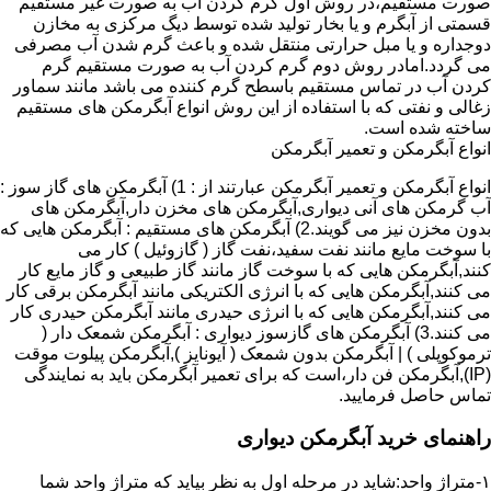
صورت مستقیم،در روش اول گرم کردن آب به صورت غیر مستقیم
قسمتی از آبگرم و یا بخار تولید شده توسط دیگ مرکزی به مخازن
دوجداره و یا مبل حرارتی منتقل شده و باعث گرم شدن آب مصرفی
می گردد.امادر روش دوم گرم کردن آب به صورت مستقیم گرم
کردن آب در تماس مستقیم باسطح گرم کننده می باشد مانند سماور
زغالی و نفتی که با استفاده از این روش انواع آبگرمکن های مستقیم
ساخته شده است.
انواع آبگرمکن و تعمیر آبگرمکن
انواع آبگرمکن و تعمیر آبگرمکن عبارتند از : 1) آبگرمکن های گاز سوز :
آب گرمکن های آنی دیواری,آبگرمکن های مخزن دار,آبگرمکن های
بدون مخزن نیز می گویند.2) آبگرمکن های مستقیم : آبگرمکن هایی که
با سوخت مایع مانند نفت سفید،نفت گاز ( گازوئیل ) کار می
کنند,آبگرمکن هایی که با سوخت گاز مانند گاز طبیعی و گاز مایع کار
می کنند,آبگرمکن هایی که با انرژی الکتریکی مانند آبگرمکن برقی کار
می کنند,آبگرمکن هایی که با انرژی حیدری مانند آبگرمکن حیدری کار
می کنند.3) آبگرمکن های گازسوز دیواری : آبگرمکن شمعک دار (
ترموکوپلی ) | آبگرمکن بدون شمعک ( آیونایز ),آبگرمکن پیلوت موقت
(IP),آبگرمکن فن دار،است که برای تعمیر آبگرمکن باید به نمایندگی
تماس حاصل فرمایید.
راهنمای خرید آبگرمکن دیواری
۱-متراژ واحد:شاید در مرحله اول به نظر بیاید که متراژ واحد شما