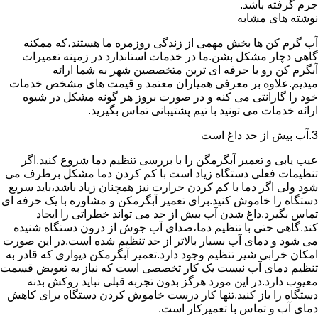
جرم گرفته باشد.
نوشته های مشابه
آب گرم کن ها بخش مهمی از زندگی روزمره ما هستند،که ممکنه
گاهی دچار مشکل بشن.ما در خدمات استاندارد در زمینه تعمیرات
آبگرم کن رو با حرفه ای ترین متخصصین شهر به شما ارائه
میدیم.علاوه بر معرفی همیاران معتمد و قیمت های مشخص خدمات
خود را گارانتی می کنه و در صورت بروز هر گونه مشکل در شیوه
ارائه خدمات می تونید با تیم پشتیبانی تماس بگیرید.
3.آب بیش از حد داغ است
عیب یابی و تعمیر آبگرمگن را با بررسی تنظیم دما شروع کنید.اگر
تنظیمات فعلی دستگاه زیاد است با کم کردن دما مشکل برطرف می
شود ولی اگر دما با کم کردن حرارت نیز همچنان زیاد باشد،باید سریع
دستگاه را خاموش کنید.برای تعمیر آبگرمکن و مشاوره با یک حرفه ای
تماس بگیرد.داغ شدن آب بیش از حد می تواند خطراتی را ایجاد
کند.گاهی حتی با تنظیم دما،صدای آب جوش از درون دستگاه شنیده
می شود و دمای آب بسیار بالاتر از حد تنظیم شده است.در این صورت
امکان خرابی شیر تنظیم وجود دارد.تعمیر آبگرمکن دیواری که قادر به
تنظیم دمای آب نیست یک کار تخصصی است که نیاز به تعویض قسمت
معیوب دارد.در این مورد هرگز بدون تجربه قبلی نباید روکش بدنه
دستگاه را باز کنید.تنها کار درست خاموش کردن دستگاه برای کاهش
دمای آب و تماس با تعمیرکار است.