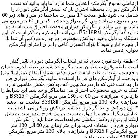
ارتباطی به نوع آبگرمکن انتخابی شما ندارد اما باید بدانید که نصب
آبگرمکن دیواری محفظه احتراق باز که بیشتر آبگرمکن دیواری را
شامل می شود طبق مبحث 17 مقرارت ساختما در متراژ های زیر 60
متر ممنوع می باشد.پس اگر متراژ واحدشما کمتر از 60 متر مربع می
باشدتنها می توانید از آبگرمکن دیواری محفظه احتراق بسته استفاده
نمایید که آبگرمکن B5418Rsi می باشد.البته لازم به ذکر است که این
دستگاه به دلیل وجود دودکش مخصوص دو جداره،دودکش آن تنها باد
از پنجره خارج شود تا بتوانداکسیژن کافی را برای احتراق آبگرمکن
دیواری تامین نماید.
۲-طبقه واحد:مورد بعدی که در انتخاب آبگرمکن دیواری تاثیر گذار
است طبقه وقوع ساختمان است،اگر واحد شما در طبقه آخرساختمان
واقع شده است به علت ارتفاع کم دودکش شما ( ارتفاع کمتراز 4 متر)
باید حتما از آبگرمکن های فن داراستفاده نمایید.آبگرمکن دیواری فن
دار به علت فنی که دارددرمکانهایی که دودکش مکش مناسبی ندارد
کمک به خروج محصولات احتراق می نماید.اگر واحد شما این شرایط را
دارد برای متراژهای بین 60 الی 130 متر مربع آبگرمکن B3315IF و
متراژهای بالای 130 متر مربع آبگرمکن B3318IF مناسب می باشد.
۳-نوع دودکش واحد:اگر در واحد شما دودکش رو کار می باشد یا به
عبارتی دیگراز پنجره یا دیواربه سمت بیرون خارج شده است به دلیل
اینکه این نوع دودکش مکشی نخواهدداشت حتما باید از آبگرمکن
دیواری فن دار استفاده نمایید.برای متراژهای بین 60 الی 130 متر
مربع آبگرمکن B3315IF و متراژهای بالای 130 متر مربع آبگرمکن
B3318IF مناسب می باشد.