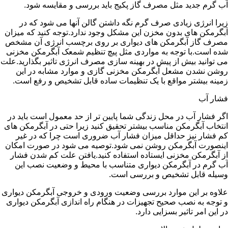
آب گرم جدید مثل مصرف گاز پکیج باید بررسی و مقایسه شود.
زیرا انرژی زیادی صرف گرم نگه داشتن گالن آنها می شود که در
آبگرمکن های بدون مخزن این مشکل وجود ندارد.توجه کنید که میزان
مصرف گاز آبگرمکن های دیواری بر روی برچسب انرژی آن مشخص
شده است.با توجه به مواردی مثل پیچ تنظیم شمعک آبگرمکن مخزنی
می توانید بیش از پیش در بهینه سازی مصرف انرژی تاثیر بگذارید.علت
روشن نشدن مشعل آبگرمکن مخزنی گازی و موارد مشابه در این
زمینه بیشتر مواقع با یک تنظیمات ساده قابل تشخیص و رفع است.
فشار آب
اگر فشار آب در محل زندگی شما پایین تر از حد معمول است باید در
انتخاب آبگرمکن مناسب بیشتر تحقیق کنید زیرا حتی در آبگرمکن های
کم فشار نیز حداقل میزان فشار آب ضروری است چرا که در غیر
اینصورت آبگرمکن روشن نمی شود.توصیه می شود در صورت امکان
از آبگرمکن مخزنی ایستاده استفاده کنید.یافتن علت کم شدن فشار
آب گرم در آبگرمکن دیواری متناسب با محیط و وضعیت نصب این
وسیله قابل تشخیص و بررسی است.
علاوه بر این موارد بررسی وضعیت ورودی و خروجی آبگرمکن دیواری
و توجه به نصب صحیح تجهیزات در هنگام راه اندازی آبگرمکن دیواری
در این امر تاثیر بسزایی دارد.