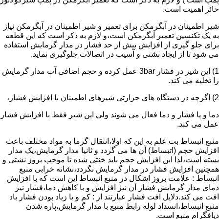
حائز اهمیت است.
شیر اطمینان در آبگرمکن برای تعمیر و شیر اطمینان در آبگرمکن نیاز
به یک تکنسین تعمیر آبگرمکن است،و لازم به ذکر است که این قطعه
برای جلو گیری از افزایش بیش از حد فشار در مدار گرمایش استفاده
می شود تا از ایجاد نشتی و آسیب در اتصالات جلوگیری نماید.
1) این شیر در فشار 3bar عمل کرده و حجم اضافی آب مدار گرمایش
را تخلیه می کند.
2) اگرچه در دستگاه های حرارتی شیرهای اطمینان با افزایش فشار،
دما و یا فشار و دما فعال می شوند ولی این شیر فقط با افزایش فشار
عمل می کند.
منبع انبساط بت علم به این که اولا،انتقال گرما به مواد مختلف باعث
افزایش حجم (اتبساط) آن ها می گردد و ثانیا مدار گرمایش،یک مدار
بسته است،لذا این افزایش حجم باید خنثی شده تا موجب بروز نشتی و
همچنین افزایش فشار در مدار گرمایش نگردد،نشانه خرابی منبع
انبساط : علامت بروز اشکال در منبع انبساط این است که با افزایش
دمای مدار گرمایش فشار آن نیز افزایش و با کاهش دما،فشار نیز
افت می کند.دلایل افت فشار عبارتند از : کم و یا زیاد بودن فشار باد
منبع انبساط،انسداد لوله رابط منبع با مدار گرمایش،پاره شدن
دیافگرام منبع است.