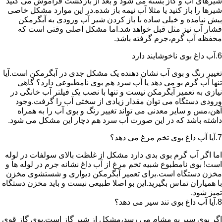
شیرهای آب و گاز بسته می شود و بعد از بازگشت فراموش می کنید
شیرها را باز کنید یا مثلا آب نیمه باز شده.در این موارد مشکل خاصی
پیش نیامده و خیلی ساده با باز کردن شیر آب ورودی به آبگرمکن
فشار آب نیز مثل قبل خواهد شد.اما مشکل اصلی وقتی است که
محفظه آب گرم،جرم گرفته باشد.
6.آب داغ بوی ناخوشایند دارد
تغییر رنگ و بوی آب نشان دهنده یک مشکل جدی در آبگرمکن است.آیا
تنها آب گرم بو می دهد یا آب سرد هم بوی نامطبوعی دارد؟ گاهی
نیازی به تعمیر آبگرمکن نیست و تنها با نصب یک فیلتر آب خانگی در
ورودی دستگاه می توان مقدار زیادی از سختی آب را گرفت.وجود
آهن،مس و سایر معدنی می تواند تغییر رنگ و بوی آب را به همراه
داشته باشد که در این صورت آب سرد هم دچار این مشکل می شود.
7.آیا آب داغ بوی تخم مرغ می دهد؟
اما اگر آب گرم بوی بدی دارد مشکل از غلظت بالای سولفات در لوله
است! بوی نامطبوع شبیه تخم مرغ از آب داغ نشانه جرم در لوله ها و
مخزن دستگاه است.برای تعمیر آبگرمکن دیواری و شستشوی مخزن
با همیاران تماس بگیرید.این بو اصلا طبیعی نیست و باید مخزن دستگاه
تمیز شود.
8.آیا آب داغ بوی تند سیر می دهد؟
اگر بوی سیر به مشام می رسد،مشکل از شیر گاز است.بوی گاز قوی