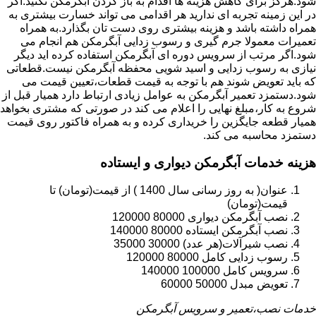
شود.هرگز برای کاهش هزینه ها اقدام به باز کردن آبگرمکن نکنید.اگر
در این زمینه تجربه ای ندارید هر اقدامی می تواند خسارت بیشتری به
همراه داشته باشد و هزینه بیشتری روی دست تان بگذارد.به همراه
تعمیرات معمولا جرم گیری و رسوب زدایی آبگرمکن هم انجام می
شود.اگر مرتب از سرویس دوره ای آبگرمکن استفاده کرده اید دیگر
نیازی به رسوب زدایی و اسید شویی محفظه آبگرمکن نیست.قطعاتی
که باید تعویض شوند هم با توجه به قیمت قطعات،تعیین قیمت می
شود.دستمزد تعمیر آبگرمکن به عوامل زیادی ارتباط دارد همیار قبل از
شروع به کار،مبلغ نهایی را اعلام می کند در صورتی که مشتری بخواهد
همیار قطعه جایگزین را خریداری کرده و به همراه فاکتور روی قیمت
دستمزد محاسبه می کند.
هزینه خدمات آبگرمکن دیواری و ایستاده
عنوان( به روز رسانی سال 1400 ) از قیمت(تومان) تا
قیمت(تومان)
نصب آبگرمکن دیواری 80000 120000
نصب آبگرمکن ایستاده 80000 140000
نصب شیرآلات(هر عدد) 30000 35000
رسوب زدایی کامل 80000 120000
سرویس کامل 100000 140000
تعویض مبدل 50000 60000
خدمات نصب،تعمیر و سرویس آبگرمکن