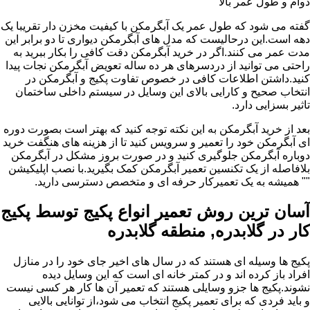
دوام و طول عمر بالا
گفته می شود که طول عمر یک آبگرمکن با کیفیت مخزن دار تقریبا یک
دهه است.این درحالیست که مدل های آبگرمکن دیواری تا دو برابر این
مدت عمر می کنند.اگر در خرید آبگرمکن دقت کافی را بکار ببرید به
راحتی می توانید از دردسرهای هر ده ساله تعویض آبگرمکن نجات پیدا
کنید.داشتن اطلاعات کافی در خصوص تفاوت پکیج و آبگرمکن در
انتخاب صحیح و کارایی بالای این وسایل در سیستم داخلی ساختمان
تاثیر بسزایی دارد.
بعد از خرید آبگرمکن به این نکته توجه کنید که بهتر است بصورت دوره
ای آبگرمکن خود را تعمیر و سرویس کنید تا از هزینه های هنگفت خرید
دوباره آبگرمکن جلوگیری کنید و در صورت بروز مشکل در آبگرمکن
بلافاصله از یک تکنسین تعمیر آبگرمکن کمک بگیرید.با نصب اپلیکیشن
"" همیشه به یک تعمیرکار حرفه ای و متخصص دسترسی دارید.
آسان ترین روش تعمیر انواع پکیج توسط پکیج
کار در گلابدره, منطقه گلابدره
پکیج ها وسیله ای هستند که در سال های اخیر جای خود را در منازل
افراد باز کرده اند و در کمتر خانه ای است که این وسایل دیده
نشوند.پکیج ها جزو وسایلی هستند که تعمیر آن ها کار هر کسی نیست
و باید فردی که برای تعمیر پکیج انتخاب می شود،از توانایی بالایی