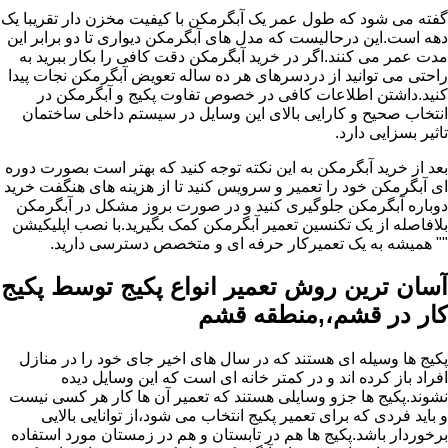
گفته می شود که طول عمر یک آبگرمکن با کیفیت مخزن دار تقریبا یک
دهه است.این درحالیست که مدل های آبگرمکن دیواری تا دو برابر این
مدت عمر می کنند.اگر در خرید آبگرمکن دقت کافی را بکار ببرید به
راحتی می توانید از دردسرهای هر ده ساله تعویض آبگرمکن نجات پیدا
کنید.داشتن اطلاعات کافی در خصوص تفاوت پکیج و آبگرمکن در
انتخاب صحیح و کارایی بالای این وسایل در سیستم داخلی ساختمان
تاثیر بسزایی دارد.
بعد از خرید آبگرمکن به این نکته توجه کنید که بهتر است بصورت دوره
ای آبگرمکن خود را تعمیر و سرویس کنید تا از هزینه های هنگفت خرید
دوباره آبگرمکن جلوگیری کنید و در صورت بروز مشکل در آبگرمکن
بلافاصله از یک تکنسین تعمیر آبگرمکن کمک بگیرید.با نصب اپلیکیشن
"" همیشه به یک تعمیرکار حرفه ای و متخصص دسترسی دارید.
آسان ترین روش تعمیر انواع پکیج توسط پکیج
کار در قشم،,منطقه قشم
پکیج ها وسیله ای هستند که در سال های اخیر جای خود را در منازل
افراد باز کرده اند و در کمتر خانه ای است که این وسایل دیده
نشوند.پکیج ها جزو وسایلی هستند که تعمیر آن ها کار هر کسی نیست
و باید فردی که برای تعمیر پکیج انتخاب می شود،از توانایی بالایی
برخوردار باشد.پکیج ها هم در تابستان و هم در زمستان مورد استفاده