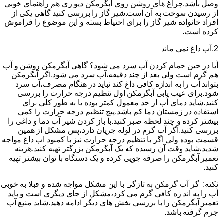
وصل باشد.چراغ های روشن روی آبگرمکن دیواری هم راهنمای خوبی
از رسیدن سوخت به آن است.شیر گاز را بررسی کنید گاهی یکی از
افراد خانواده شیر گاز را برای احتیاط بسته و این موضوع را فراموش
کرده است.
2.آب داغ نمی ماند
آیا در حین حمام کردن آب سرد می شود؟ گاهی آبگرمکن روشن و آب
هم گرم است ولی بعد از چند دقیقه،آب سرد می شود.اگر آبگرمکن
بتواند آب را به اندازه کافی داغ کند نباید در هنگام مصرف،آب سرد
شود.برای عیب یابی آبگرمکن اول تنظیم درجه حرارت را بررسی
کنید.شاید دمای آب از حد معمول کمتر بوده یا به طور کلی برای
استفاده در زمستان دما کم باشد.پیچ تنظیم درجه حرارت را کمی
بیشتر کرده و چند لحظه صبر کنید.با باز کردن شیر آب دما و داغی را
بررسی کنید.اگر آب گرم در لوله جریان دارد،پس مشکل از همین
قسمت بوده ولی اگر با تنظیم درجه حرارت نیز با کمبود اب داغ مواجه
شدید،شاید وقت آن رسیده که یک آبگرمکن بزرگتر تهیه کنید.هزینه
تعمیر آبگرمکن را صرفه جویی کرده و یک دستگاه با توان بیشتر تهیه
کنید.
نکته: اگر آب گرمکن به تازگی با این مشکل مواجه شده و قبلا به خوبی
آب را به اندازه کافی گرم می کرد،مشکل از جای دیگری است و باید
تعمیر آبگرمکن را با بررسی بخش های دیگر ادامه دهید.شاید منبع آب
جرم گرفته باشد.