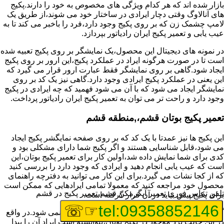
بازار شده اند که هر کدام ویژگی های مخصوص به خود را دارند.پکیج
های آنالاوگ وقتی دچار ایرادی در ساختار خود می شوند،از طریق یک
لامپ چشمک زن که بر روی پکیج وجود دارد،فرد را باخبر می کند تا به
عیب یابی و تعمیر پکیج ایران رادیاتور بپردازد.
در نمونه های دیجیتال این محصول،یک نمایشگر بر روی پکیج تعبیه شده
است تا در صورت هرگونه ایراد در عملکرد پکیج،این ارور بر روی پکیج
ایجاد شود.گاهی بر روی نمایشگر فقط عبارت ارور قرار می گیرد که
این یعنی در عملکرد پکیج ایرادی وجود دارد.گاهی نیز یک کد بر روی
نمایشگر ایجاد می شود که با آن می شود فهمید که چه ایرادی در پکیج
وجود دارد و راحت تر می توان به تعمیر پکیج ایران رادیاتور پرداخت.
تعمیر پکیج بوتان قشم،,منطقه قشم
این پکیج ها نیز عمدتا با یک کد که بر روی صفحه نمایگشر پکیج ایجاد
می شود،قابل شناسایی هستند و اگر پکیج شما دارای مشکلی بود و
کدی برای شما نمایش داده شد،اولین کار برای تعمیر پکیج بوتان،این
است که عیب یابی انجام دهید و ایرادی که وجود دارد را بررسی کنید
که از کجا نشات می گیرد.برای این کار می توانید به دفترچه راهنمای
محصول خود مراجعه کنید که معمولا تمامی ایرادهایی که ممکن است
تلفن تماس فوری
تعمیر آبگرمکن قشم،تعمیر پکیج در قشم
برای پکیج پیش بیاید در آن قرار گرفته است.
☞☏
tel:09358852146
گاهی نیز هنگام خرابی پکیج،هیچ اروری نمایش داده نمی شود.در واقع
در این حالت برد موجود در پکیج بوتان،نتوانسته است ایراد آن را پیدا