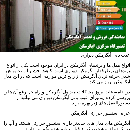
عیب یابی آبگرمکن دیواری
انواع مدل ها و برندهای آبگرمکن در ایران موجود است.یکی از انواع
برندهای پرطرفدار آبگرمکن دیواری،است.کاهش فشار آب،خاموش
شدن،جرقه نزدن آبگرمکن از رایج ترین مواردی است که در این مدل
آبگرمکن بروز می کند.
در ادامه،علت بروز مشکلات متداول آبگرمکن و راه حل رفع آن ها را
بررسی کرده ایم.برای عیب یابی آبگرمکن دیواری می توانید از
دستورالعمل های زیر بهره ببرید:
خرابی سنسور حرارتی آبگرمکن
آبگرمکن های مدل های جدیدتر دارای سنسور حرارتی هستند و آب را
در یک دمای مشخص که از قبل تنظیم شده،نگه می دارند.