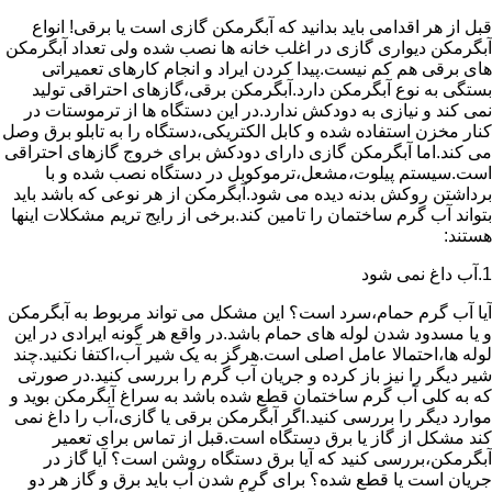
قبل از هر اقدامی باید بدانید که آبگرمکن گازی است یا برقی! انواع
آبگرمکن دیواری گازی در اغلب خانه ها نصب شده ولی تعداد آبگرمکن
های برقی هم کم نیست.پیدا کردن ایراد و انجام کارهای تعمیراتی
بستگی به نوع آبگرمکن دارد.آبگرمکن برقی،گازهای احتراقی تولید
نمی کند و نیازی به دودکش ندارد.در این دستگاه ها از ترموستات در
کنار مخزن استفاده شده و کابل الکتریکی،دستگاه را به تابلو برق وصل
می کند.اما آبگرمکن گازی دارای دودکش برای خروج گازهای احتراقی
است.سیستم پیلوت،مشعل،ترموکوبل در دستگاه نصب شده و با
برداشتن روکش بدنه دیده می شود.آبگرمکن از هر نوعی که باشد باید
بتواند آب گرم ساختمان را تامین کند.برخی از رایج تریم مشکلات اینها
هستند:
1.آب داغ نمی شود
آیا آب گرم حمام،سرد است؟ این مشکل می تواند مربوط به آبگرمکن
و یا مسدود شدن لوله های حمام باشد.در واقع هر گونه ایرادی در این
لوله ها،احتمالا عامل اصلی است.هرگز به یک شیر آب،اکتفا نکنید.چند
شیر دیگر را نیز باز کرده و جریان آب گرم را بررسی کنید.در صورتی
که به کلی آب گرم ساختمان قطع شده باشد به سراغ آبگرمکن بوید و
موارد دیگر را بررسی کنید.اگر آبگرمکن برقی یا گازی،آب را داغ نمی
کند مشکل از گاز یا برق دستگاه است.قبل از تماس برای تعمیر
آبگرمکن،بررسی کنید که آیا برق دستگاه روشن است؟ آیا گاز در
جریان است یا قطع شده؟ برای گرم شدن آب باید برق و گاز هر دو