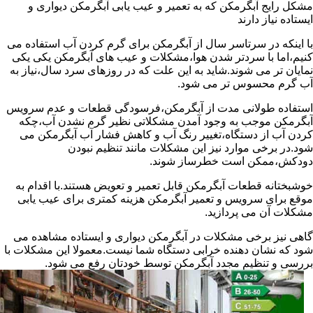
مشکل رایج آبگرمکن که به تعمیر و عیب یابی آبگرمکن دیواری و
ایستاده نیاز دارند
با اینکه در سرتاسر سال از آبگرمکن برای گرم کردن آب استفاده می
کنیم،اما با سردتر شدن هوا،مشکلات و عیب های آبگرمکن یکی یکی
نمایان تر می شوند.شاید به این علت که در روزهای سرد سال،نیاز به
آب گرم محسوس تر می شود.
استفاده طولانی مدت از آبگرمکن،فرسودگی قطعات و عدم سرویس
آبگرمکن موجب به وجود آمدن مشکلاتی نظیر گرم نشدن آب،چکه
کردن آب از دستگاه،تغییر رنگ آب و کاهش فشار آب آبگرمکن می
شود.در برخی موارد نیز این مشکلات مانند تنظیم نبودن
دودکش،ممکن است خطرساز شوند.
خوشبختانه قطعات آبگرمکن قابل تعمیر و تعویض هستند.با اقدام به
موقع برای سرویس و تعمیر آبگرمکن هزینه کمتری برای عیب یابی
مشکلات آن می پردازید.
گاهی نیز برخی مشکلات در آبگرمکن دیواری و ایستاده مشاهده می
شود که نشان دهنده خرابی دستگاه شما نیست.معمولا این مشکلات با
بررسی و تنظیم مجدد آبگرمکن توسط خودتان رفع می شود.