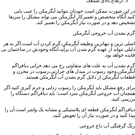
ارتفاع بالای شمعک
در این صورت ممکن است خودتان نتوانید آبگرمکن را عیب یابی
کنید.آنگاه متخصص و تعمیرکار آبگرمکن می تواند مشکل را سریعا
تشخیص دهد و در صورت نیاز آبگرمکن را تعمیر کند.
گرم نشدن آب خروجی آبگرمکن
اصلی ترین و تنهاترین وظیفه آبگرمکن،گرم کردن آب است.اگر به هر
دلیلی نتواند از عهده گرم شدن آب برآید،آنگاه وجودش در ساختمان بی
فایده خواهد بود.
گرم نشدن آب به علت های متفاوتی رخ می دهد.خرابی دیافراگم
آبگرمکن،وجود رسوب در مبدل های حرارتی،رسوب در مخزن و
قطعات آبگرمکن از دلایل گرم نشدن آب آبگرمکن هستند.
برای رفع مشکل باید آبگرمکن را رسوب زدایی و جرم گیری کنید.اگر
همچنان آب خروجی آبگرمکن سرد است؛ باید دیافراگم دستگاه را
بررسی کنید.
دیافراگم آبگرمکن قطعه ای پلاستیکی و مشابه یک واشر است.آن را
پیدا کنید و در صورت نیاز آن را تعویض کنید.
رنگ گرفتگی آب داغ خروجی