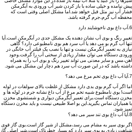
شیرها را باز کنید یا مثلا آب نیمه باز شده.در این موارد مشکل خاصی
پیش نیامده و خیلی ساده با باز کردن شیر آب ورودی به آبگرمکن
فشار آب نیز مثل قبل خواهد شد.اما مشکل اصلی وقتی است که
محفظه آب گرم،جرم گرفته باشد.
6.آب داغ بوی ناخوشایند دارد
تغییر رنگ و بوی آب نشان دهنده یک مشکل جدی در آبگرمکن است.آیا
تنها آب گرم بو می دهد یا آب سرد هم بوی نامطبوعی دارد؟ گاهی
نیازی به تعمیر آبگرمکن نیست و تنها با نصب یک فیلتر آب خانگی در
ورودی دستگاه می توان مقدار زیادی از سختی آب را گرفت.وجود
آهن،مس و سایر معدنی می تواند تغییر رنگ و بوی آب را به همراه
داشته باشد که در این صورت آب سرد هم دچار این مشکل می شود.
7.آیا آب داغ بوی تخم مرغ می دهد؟
اما اگر آب گرم بوی بدی دارد مشکل از غلظت بالای سولفات در لوله
است! بوی نامطبوع شبیه تخم مرغ از آب داغ نشانه جرم در لوله ها و
مخزن دستگاه است.برای تعمیر آبگرمکن دیواری و شستشوی مخزن
با همیاران تماس بگیرید.این بو اصلا طبیعی نیست و باید مخزن دستگاه
تمیز شود.
8.آیا آب داغ بوی تند سیر می دهد؟
اگر بوی سیر به مشام می رسد،مشکل از شیر گاز است.بوی گاز قوی
شباهت زیادی به بوی سیر دارد که بسیار خطرناک است.شیر اصلی گاز