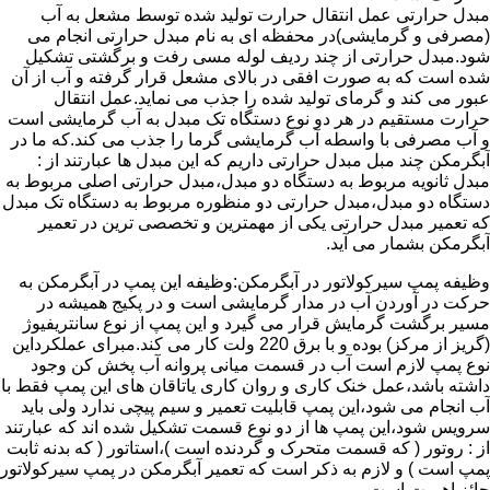
مبدل حرارتی عمل انتقال حرارت تولید شده توسط مشعل به آب
(مصرفی و گرمایشی)در محفظه ای به نام مبدل حرارتی انجام می
شود.مبدل حرارتی از چند ردیف لوله مسی رفت و برگشتی تشکیل
شده است که به صورت افقی در بالای مشعل قرار گرفته و آب از آن
عبور می کند و گرمای تولید شده را جذب می نماید.عمل انتقال
حرارت مستقیم در هر دو نوع دستگاه تک مبدل به آب گرمایشی است
و آب مصرفی با واسطه آب گرمایشی گرما را جذب می کند.که ما در
آبگرمکن چند مبل مبدل حرارتی داریم که این مبدل ها عبارتند از :
مبدل ثانویه مربوط به دستگاه دو مبدل،مبدل حرارتی اصلی مربوط به
دستگاه دو مبدل،مبدل حرارتی دو منظوره مربوط به دستگاه تک مبدل
که تعمیر مبدل حرارتی یکی از مهمترین و تخصصی ترین در تعمیر
آبگرمکن بشمار می آید.
وظیفه پمپ سیرکولاتور در آبگرمکن:وظیفه این پمپ در آبگرمکن به
حرکت در آوردن آب در مدار گرمایشی است و در پکیج همیشه در
مسیر برگشت گرمایش قرار می گیرد و این پمپ از نوع سانتریفیوژ
(گریز از مرکز) بوده و با برق 220 ولت کار می کند.مبرای عملکرداین
نوع پمپ لازم است آب در قسمت میانی پروانه آب پخش کن وجود
داشته باشد،عمل خنک کاری و روان کاری یاتاقان های این پمپ فقط با
آب انجام می شود،این پمپ قابلیت تعمیر و سیم پیچی ندارد ولی باید
سرویس شود،این پمپ ها از دو نوع قسمت تشکیل شده اند که عبارتند
از : روتور ( که قسمت متحرک و گردنده است )،استاتور ( که بدنه ثابت
پمپ است ) و لازم به ذکر است که تعمیر آبگرمکن در پمپ سیرکولاتور
حائز اهمیت است.