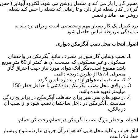
مسیر گاز را باز می کند و مشعل روشن می شود.الکترود آیونایز ( حس
گر ) در کنار شعله قرار دارد و تا زمانی که شعله را حس کند شعله
روشن می ماند و تعمیر
برد کنترل یک کار بسیار مهم و تخصصی است و برای برد باید به
نمایندگی مربوطه تماس حاصل شود
اصول انتخاب محل نصب آبگرمکن دیواری
نصب وسایل گاز سوز پر مصرف مانند آبگرمکن در واحدهای
مسکونی و غیر مسکونی که مسحت آن ها کمتر از 60 متر مربع
باشد ممنوع است،مگر آنکه هوای مورد نیاز جهت احتراق گاز
مصرفی آن ها از طریق دریچه دائمی
که مستقیما به هوای آزاد راه دارد تامین گردد.
در بالای محل نصب آبگرمکن دودکشی با حداقل قطر 150
میلیمتر تعبیه شده باشد.
در شهر های سردسیر برای حفاظت آبگرمکن در برابر یخ زدگی
میبایستی آبگرمکن در داخل ساختمان نصب شود و از نصب آن
در بالکن،
احتیاط و خطر بزرگ:نصب آبگرمکن در حمام،رخت کن حمام،
اتاق خواب و کلیه محل هایی که هوا در آن جریان ندارد،ممنوع و بسیار
خطرناک است.