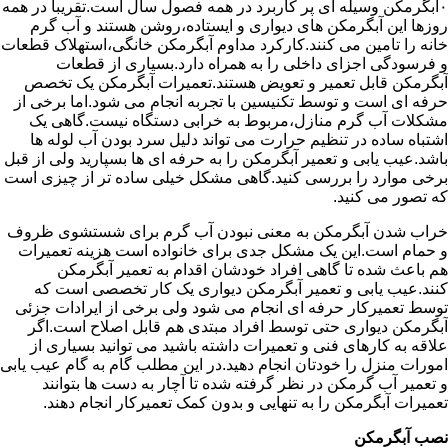
۰آبگرمکن وسیله ای پر کاربرد در همه فصول سال است.تقریبا در همه
روزها این آبگرمکن های دیواری و ایستاده،روشن هستند و آب گرم
خانه را تامین می کنند.کارکرد مداوم آبگرمکن خانگی،استهلاک قطعات
و فرسودگی اجزای داخلی را به همراه دارد.بسیاری از قطعات
آبگرمکن قابل تعمیر و تعویض هستند.تعمیرات آبگرمکن یک تخصص
حرفه ای است و توسط تکنیسین با تجربه انجام می شود.اما برخی از
مشکلات آب گرم منازل،مربوط به خرابی دستگاه نیست.گاهی یک
اشتباه ساده در تنظیم حرارت می تواند دلیل سرد بودن آب لوله ها
باشد.عیب یابی و تعمیر آبگرمکن را به حرفه ای ها بسپارید ولی از قبل
برخی موارد را بررسی کنید.گاهی مشکل خیلی ساده تر از چیزی است
که تصور می کنید.
خراب شدن آبگرمکن به معنی نبودن آب گرم برای شستشوی ظروف
و حمام است.این یک مشکل جدی برای خانواده است هزینه تعمیرات
هم باعث شده تا گاهی افراد خودشان اقدام به تعمیر آبگرمکن
کنند.عیب یابی و تعمیر آبگرمکن دیواری یک کار تخصصی است که
توسط تعمیرکار حرفه ای انجام می شود ولی برخی از ایرادات جزئی
آبگرمکن دیواری حتی توسط افراد مبتدی هم قابل اصلاح است.اگر
علاقه به کارهای فنی و تعمیرات داشته باشید می توانید بسیاری از
امورات منزل را خودتان انجام دهید.در این مطلب گام به گام عیب یابی
و تعمیر آب گرمکن در نظر گرفته شده تا آچار به دست ها بتوانند
تعمیرات آبگرمکن را به تنهایی و بدون کمک تعمیرکار انجام دهند.
نصب آبگرمکن