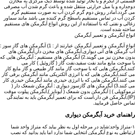
قسمتی از آبگرم و یا بخار تولید شده توسط دیگ مرکزی به مخازن
دوجداره و یا مبل حرارتی منتقل شده و باعث گرم شدن آب مصرفی
می گردد.امادر روش دوم گرم کردن آب به صورت مستقیم گرم
کردن آب در تماس مستقیم باسطح گرم کننده می باشد مانند سماور
زغالی و نفتی که با استفاده از این روش انواع آبگرمکن های مستقیم
ساخته شده است.
انواع آبگرمکن و تعمیر آبگرمکن
انواع آبگرمکن و تعمیر آبگرمکن عبارتند از : 1) آبگرمکن های گاز سوز :
آب گرمکن های آنی دیواری,آبگرمکن های مخزن دار,آبگرمکن های
بدون مخزن نیز می گویند.2) آبگرمکن های مستقیم : آبگرمکن هایی که
با سوخت مایع مانند نفت سفید،نفت گاز ( گازوئیل ) کار می
کنند,آبگرمکن هایی که با سوخت گاز مانند گاز طبیعی و گاز مایع کار
می کنند,آبگرمکن هایی که با انرژی الکتریکی مانند آبگرمکن برقی کار
می کنند,آبگرمکن هایی که با انرژی حیدری مانند آبگرمکن حیدری کار
می کنند.3) آبگرمکن های گازسوز دیواری : آبگرمکن شمعک دار (
ترموکوپلی ) | آبگرمکن بدون شمعک ( آیونایز ),آبگرمکن پیلوت موقت
(IP),آبگرمکن فن دار،است که برای تعمیر آبگرمکن باید به نمایندگی
تماس حاصل فرمایید.
راهنمای خرید آبگرمکن دیواری
۱-متراژ واحد:شاید در مرحله اول به نظر بیاید که متراژ واحد شما
ارتباطی به نوع آبگرمکن انتخابی شما ندارد اما باید بدانید که نصب