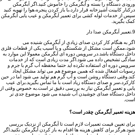
ورودی دستگاه را بسته و آبگرمکن را خاموش کنید.اگر آبگرمکن
درکنار کابینت آشپزخانه قرار دارد،با باز کردن پنجره،هوا را تهویه کنید
سپس از خدمات لوله کشی برای تعمیر آبگرمکن و عیب یابی آبگرمکن
کمک بگیرید.
9.تعمیر آبگرمکن صدا دار
اگر به هنگام کار کردن صدای زیادی از آبگرمکن شنیده می
شود،ممکن است مشکل از شکستگی و یا آسیب یکی از قطعات فلزی
داخل دستگاه باشد.در سرویس دوره ای آبگرمکن معمولا این موارد به
سادگی تشخیص داده می شود.اگر مدت زیادی است که از خدمات
سرویس دوره ای استفاده نکرده اید حتما محفظه آب گرم با جرم و
رسوبات اشغال شده که همین موضوع هم می تواند مشکل ایجاد
کند.وقتی دستگاه روشن است و آب گرم هم تولید می شود اما در حین
کارکرد،سر و صدای دستگاه زیاد است با ما تماس بگیرید.برای عیب
یابی و تعمیر آبگرمکن نیاز به بررسی دقیق تر است.به خصوص وقتی از
داخل دستگاه صدای جوشیدن آب شنیده می شود موضوع جدی تر
است.
هزینه تعمیر آبگرمکن چقدر است؟
برای تعیین قیمت تعمیرات لازم است تا آبگرمکن از نزدیک بررسی
شود.هرگز برای کاهش هزینه ها اقدام به باز کردن آبگرمکن نکنید.اگر