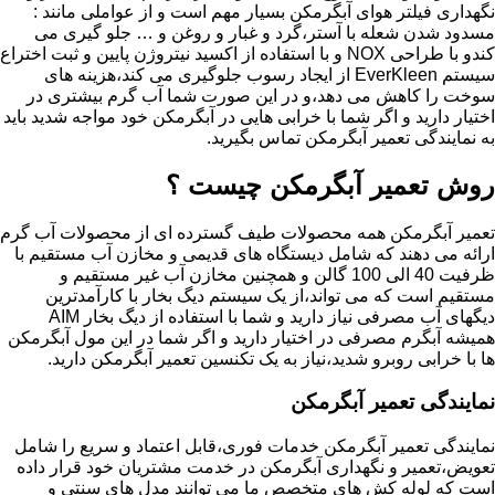
نگهداری فیلتر هوای آبگرمکن بسیار مهم است و از عواملی مانند :
مسدود شدن شعله با آستر،گرد و غبار و روغن و … جلو گیری می
کندو با طراحی NOX و با استفاده از اکسید نیتروژن پایین و ثبت اختراع
سیستم EverKleen از ایجاد رسوب جلوگیری می کند،هزینه های
سوخت را کاهش می دهد،و در این صورت شما آب گرم بیشتری در
اختیار دارید و اگر شما با خرابی هایی در آبگرمکن خود مواجه شدید باید
به نمایندگی تعمیر آبگرمکن تماس بگیرید.
روش تعمیر آبگرمکن چیست ؟
تعمیر آبگرمکن همه محصولات طیف گسترده ای از محصولات آب گرم
ارائه می دهند که شامل دیستگاه های قدیمی و مخازن آب مستقیم با
ظرفیت 40 الی 100 گالن و همچنین مخازن آب غیر مستقیم و
مستقیم است که می تواند،از یک سیستم دیگ بخار با کارآمدترین
دیگهای آب مصرفی نیاز دارید و شما با استفاده از دیگ بخار AIM
همیشه آبگرم مصرفی در اختیار دارید و اگر شما در این مول آبگرمکن
ها با خرابی روبرو شدید،نیاز به یک تکنسین تعمیر آبگرمکن دارید.
نمایندگی تعمیر آبگرمکن
نمایندگی تعمیر آبگرمکن خدمات فوری،قابل اعتماد و سریع را شامل
تعویض،تعمیر و نگهداری آبگرمکن در خدمت مشتریان خود قرار داده
است که لوله کش های متخصص ما می توانند مدل های سنتی و