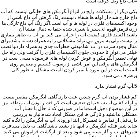
4.آب داغ رنگ گرفته است
یکی دیگر از مشکلات رایج در انواع آبگرمکن های خانگی اینست که آب
داغ خارج شده از لوله ها،شفاف نیست.رنگ گرفتن آب داغ ناشی از
وجود اکسیدهای فلزی در لوله ها و آب است.اگر رنگ آب داغ تازگی ها
زرد،قرمز،قهوه ای،سبز یا شیری شده حتما به دنبال منشا آن
باشید.اکسید فلزی کیفیت آب را خراب می کند.این آب به ظاهر بیماری
زا نیست ولی به مرور می تواند مشکلاتی را به همراه دشاته باشد.برای
مثال وجود سرب در آب آشامیدنی خطرات جدی به همراه دارد.با نصب
فیلتر می توان تا حدودی جلوی اکسیدهای فلزی را گرفت ولی راه حل
نهایی تعمیر آبگرمکن و عوض کردن لوله های فرسوده مسی است.در
آبگرمکن های برقی این امر ناشی از رسوب کلسیم و منیزیم روی
المنت است.در این مورد با تمیز کردن المنت،مشکل به طور کلی
برطرف می شود.
5.آب گرم فشار ندارد
کم فشار بودن آب گرم چندین علت دارد.گاهی آبگرمکن مقصر نیست
و لوله کشی آب ساختمان ضعیف است.کم فشار بودن آب منطقه نیز
در این موضوع دخیل است.اما در صورتی که تا حال با فشار آب
مشکلی نداشتید و تازگی ها این مشکل ایجاد شده،نیاز به بررسی
دارد.قبل از تماس با تعمیرکار ابتدا ورودی آب به آبگرمکن را نگاه کنید
شاید شیر فلکه آبگرمکن تا انتها باز نشده باشد.گاهی به دلیل مسافرت
شیرهای آب و گاز بسته می شود و بعد از بازگشت فراموش می کنید