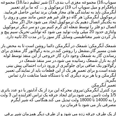
سوپاپ،16) مجموعه مغزی آب بندی،17) شیر تنظیم دما،18) مجموعه
دیافگرام و میل سوپاپ آب 19) ترموکوپل و … که ما برای تعمیر
آبگرمکن باید به نمایندگی های مجاز همان برند تماس حاصل فرمایید.
ترموکوپل آبگرمکن: هر گاه دو فلز غیر هم جنس مانند مس و روی را
به یکدیگر اتصال دهیم یک ترموکوپل ایجاد می شود.حال اگر محل
اتصال دو فلز را توسط شعله ای گرم کنیم بین دو سر دیگر ترموکوپل
ولتاژی حدود 20 میلی ولت تولید می شود که توانایی تحریک سیم پیچ و
باز کردن شیر مغناطیسی وسایل گاز سوز را در مدت 20 ثانیه دارد.
شمعک آبگرمکن: شمعک در آبگرمکن دائما روشن است تا به محض باز
شدن مسیر گاز،مشعل را روشن کند.در بدنه رگولاتور گاز منفذی برای
رساندن گاز به شمعک وجود دارد گاز خروجی از این منفذ توسط لوله
ای به نازل شمعک رسانیده می شود.در سر منفذ شمعک در
رگولاتور،یک صافی برای جلوگیری از ورود ذرات احتمالی پیش بینی
شده است.و برای تعمیر هر یک از این قطعات باید از نمایندگی تعمیر
آبگرمکن و یا هر برند دیگری که با دستگاه شما متابقت دارد تماس
بگیرید.
تعمیر آبگرمکن
برد کنترل آبگرمکن:نیروی محرکه این برد از یک آدابتور یا دو عدد باتری
1/5 ولت تامین می شود.برای ایجاد جرقه یک تراس افزاینده این 3 ولت
را به 14000 تا 18000 ولت تبدیل می کند.هنگامی که شیر آبگرم
مصرفی باز می شود با فرمان برد
از یک طرف جرقه زده می شود و از طرف دیگر همزمان شیر برقی