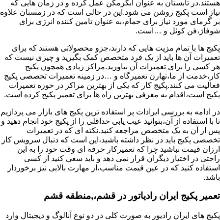
هستند.در تابستان به عنوان آبگرمکن عمل کرده و در زمان هایی که
نیاز است پکیج روشن می شود.این در حالی است که در زمستان علاوه
بر گرمای مورد نیاز برای حمام،به عنوان تامین کننده انرژی برای
شوفاژ،فن کوئل و …است.
پکیج ها با تمام مزیت هایی که دارند،جزو محصولاتی هستند که برای
تعمیرات آن ها باید از یک فرد متخصص کمک بگیرید و چیزی نیست که
هر کسی را برای تعمیرات آن بیاورید.مراکز زیادی همچون پکیج
کار،خدمت از ما،تهارن تعمیرگاه و …در زمینه تعمیرات تخصصی پکیج
فعالیت می کنند.پکیج کار که یکی از بهترین مراکز در حوزه تعمیرات
پکیج است،اقدام به معرفی بهترین راه ها برای تعمیر پکیج کرده است.
در ادامه به بررسی ایرادات پر استفاده ترین پکیج های بازار می پردازیم
تا با استفاده از آن،بتوانید عیب یابی حداقلی را از پکیج خود انجام دهید و
پس از آن به یک متخصص مراجعه کنید.نکته ای که در تعمیرات
تخصصی پکیج باید در نظر داشته باشید،این است که دنبال سرویس کار
ارزان قیمت نباشید چرا که تعمیرکار حرفه ای وقت خود را به این
راحتی در اختیار دیگران قرار نمی دهد و باید سعی کنید از کسی
استفاده کنید که در عین قیمت مناسب،از مهارت بالایی نیز برخوردار
باشد.
تعمیر پکیج ایران رادیاتور در قشم،,منطقه قشم
پکیج های ایران رادیور به صورت کلی در دو نوع آنالوگ و دیجیتال وارد