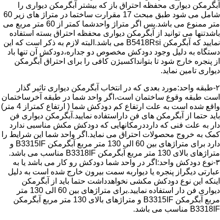
آبگرمکن دیواری محفظه احتراق باز که بیشتر آبگرمکن دیواری را
شامل می شود طبق مبحث 17 مقرارت ساختما در متراژ های زیر 60
متر ممنوع می باشد.پس اگر متراژ واحدشما کمتر از 60 متر مربع می
باشدتنها می توانید از آبگرمکن دیواری محفظه احتراق بسته استفاده
نمایید که آبگرمکن B5418Rsi می باشد.البته لازم به ذکر است که این
دستگاه به دلیل وجود دودکش مخصوص دو جداره،دودکش آن تنها باد
از پنجره خارج شود تا بتوانداکسیژن کافی را برای احتراق آبگرمکن
دیواری تامین نماید.
۲-طبقه واحد:مورد بعدی که در انتخاب آبگرمکن دیواری تاثیر گذار
است طبقه وقوع ساختمان است،اگر واحد شما در طبقه آخرساختمان
واقع شده است به علت ارتفاع کم دودکش شما ( ارتفاع کمتراز 4 متر)
باید حتما از آبگرمکن های فن داراستفاده نمایید.آبگرمکن دیواری فن
دار به علت فنی که دارددرمکانهایی که دودکش مکش مناسبی ندارد
کمک به خروج محصولات احتراق می نماید.اگر واحد شما این شرایط را
دارد برای متراژهای بین 60 الی 130 متر مربع آبگرمکن B3315IF و
متراژهای بالای 130 متر مربع آبگرمکن B3318IF مناسب می باشد.
۳-نوع دودکش واحد:اگر در واحد شما دودکش رو کار می باشد یا به
عبارتی دیگراز پنجره یا دیواربه سمت بیرون خارج شده است به دلیل
اینکه این نوع دودکش مکشی نخواهدداشت حتما باید از آبگرمکن
دیواری فن دار استفاده نمایید.برای متراژهای بین 60 الی 130 متر
مربع آبگرمکن B3315IF و متراژهای بالای 130 متر مربع آبگرمکن
B3318IF مناسب می باشد.