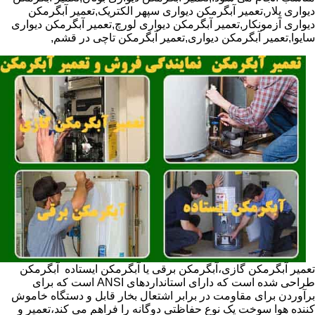
دیواری پلار,تعمیر آبگرمکن دیواری سپهر الکتریک,تعمیر آبگرمکن
دیواری آزمونکار,تعمیر آبگرمکن دیواری لورچ,تعمیر آبگرمکن دیواری
سایوا,تعمیر آبگرمکن دیواری,تعمیر آبگرمکن تاچی در قشم,
تعمیر آبگرمکن گازی،آبگرمکن برقی یا آبگرمکن ایستاده ​ آبگرمکن
طراحی شده است که دارای استانداردهای ANSI است که برای
برآوردن برای مقاومت در برابر اشتعال بخار قابل و دستگاه خاموش
کننده هوا سوخت یک نوع حفاظتی دوگانه را فراهم می کند،تعمیر و