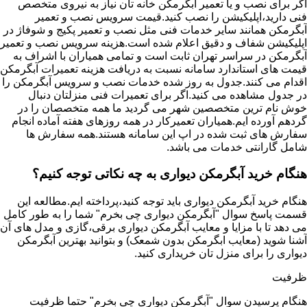
اگر برای نصب و یا تعمیر آبگرمکن خانه تان نیاز به نیروی متخصص
فنی دارید،اپلیکیشن را نصب کنید.قیمت سرویس نصب و تعمیر
آبگرمکن همانند سایر خدمات فنی مثل نصب و تعمیر پکیج و شوفاژ در
اپلیکیشن شفاف و دقیق اعلام شده است.هزینه سرویس نصب و تعمیر
آبگرمکن در سراسر تهران ثابت است و تمامی همیاران با اشراف به
قیمت های استاندارد سامانه نسبت به دریافت هزینه تعمیرات آبگرمکن
اقدام می کنند.جدول به روز شده خدمات نصب و سرویس آبگرمکن را
در جدول مشاهده می کنید.اگر برای تعمیرات فنی منزلتان دنبال
خوش نام ترین متخصصین شهر می گردید ما همه متخصصان را در
گردهم آورده ایم.همیاران تعمیرکار در همه روزهای هفته آماده انجام
سفارش های ثبت شده در اپ این سامانه هستند.همه سفارش ها
شامل گارانتی خدمات می باشد.
هنگام خرید آبگرمکن دیواری به چه نکاتی توجه کنیم؟
هنگام خرید آبگرمکن دیواری باید توجه کنید،پرداخته ایم.مطالعه این
قسمت پاسخ سوال "آبگرمکن دیواری چی بخرم" شما را به طور کامل
می دهد تا با مزایا و معایب آبگرمکن دیواری برقی،گازی و مدل های آن
آشنا شوید (معایب ابگرمکن بدون شمعک) و بتوانید بهترین آبگرمکن
دیواری را برای منزل تان خریداری کنید.
ظرفیت
هنگام پرسیدن سوال "آبگرمکن دیواری چی بخرم" حتما ظرفیت