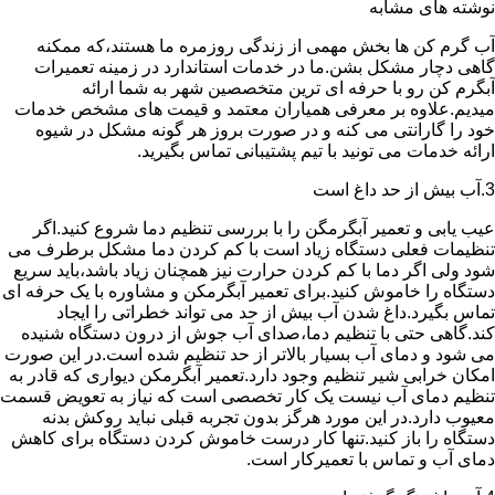
نوشته های مشابه
آب گرم کن ها بخش مهمی از زندگی روزمره ما هستند،که ممکنه
گاهی دچار مشکل بشن.ما در خدمات استاندارد در زمینه تعمیرات
آبگرم کن رو با حرفه ای ترین متخصصین شهر به شما ارائه
میدیم.علاوه بر معرفی همیاران معتمد و قیمت های مشخص خدمات
خود را گارانتی می کنه و در صورت بروز هر گونه مشکل در شیوه
ارائه خدمات می تونید با تیم پشتیبانی تماس بگیرید.
3.آب بیش از حد داغ است
عیب یابی و تعمیر آبگرمگن را با بررسی تنظیم دما شروع کنید.اگر
تنظیمات فعلی دستگاه زیاد است با کم کردن دما مشکل برطرف می
شود ولی اگر دما با کم کردن حرارت نیز همچنان زیاد باشد،باید سریع
دستگاه را خاموش کنید.برای تعمیر آبگرمکن و مشاوره با یک حرفه ای
تماس بگیرد.داغ شدن آب بیش از حد می تواند خطراتی را ایجاد
کند.گاهی حتی با تنظیم دما،صدای آب جوش از درون دستگاه شنیده
می شود و دمای آب بسیار بالاتر از حد تنظیم شده است.در این صورت
امکان خرابی شیر تنظیم وجود دارد.تعمیر آبگرمکن دیواری که قادر به
تنظیم دمای آب نیست یک کار تخصصی است که نیاز به تعویض قسمت
معیوب دارد.در این مورد هرگز بدون تجربه قبلی نباید روکش بدنه
دستگاه را باز کنید.تنها کار درست خاموش کردن دستگاه برای کاهش
دمای آب و تماس با تعمیرکار است.