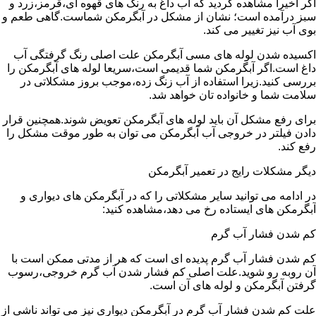
اگر اخیرا مشاهده کردید که آب داغ به رنگ های قهوه ای،قرمز،زرد و
سبز درآمده است؛ نشان از مشکل در آبگرمکن شماست.گاهی طعم و
بوی آب نیز تغییر می کند.
اکسیده شدن لوله های مسی آبگرمکن علت اصلی رنگ گرفتگی آب
داغ است.اگر آبگرمکن شما قدیمی است،سریعا لوله های آبگرمکن را
بررسی کنید.زیرا استفاده از آب زنگ زده،موجب بروز مشکلاتی در
سلامت شما و خانواده تان خواهد شد.
برای رفع مشکل آن باید لوله های آبگرمکن تعویض شوند.همچنین قرار
دادن فیلتر در خروجی آب آبگرمکن می توان به طور موقت مشکل را
رفع کند.
دیگر مشکلات رایج در تعمیر آبگرمکن
در ادامه می توانید سایر مشکلاتی را که در آبگرمکن های دیواری و
آبگرمکن های ایستاده رخ می دهد،مشاهده کنید:
کم شدن فشار آب گرم
کم شدن فشار آب گرم پدیده ای است که هر از مدتی ممکن است با
آن روبه رو شوید.علت اصلی کم فشار شدن آب گرم خروجی،رسوب
گرفتن آبگرمکن و لوله های آن است.
علت کم شدن فشار آب گرم در آبگرمکن دیواری نیز می تواند ناشی از