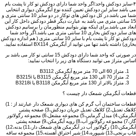
۴-سایز دودکش واحد:اگر واحد شما دارای دودکش تو کار تا پشت بام
می باشد سایز این دودکش تعیین کننده نوع آبگرمکن دیواری انتخابی
شما می باشد.در کل دودکش های توکار در دو سایز 10 سانتی متری و
15 سانتی متری می باشد به عبارت دیگر قطر دودکش داخل کار این
ابعاد می باشد.برای اینکه بهتر بتوانیم منظورمان را برسانیم دودکش
های سایز دودکش بخاری 10 سانتی متری می باشد.اگر واحد شما
دودکش تو کار تا پشت بام با سایز 10 سانتی متری ( هم اندازه دودکش
بخاری) داشته باشد تنها می توانید از آبگرمکن BX114 استفاده نمایید.
در صورتی که واحد شما دارای دودکش 15 سانتی تو کار می باشد بر
اساس متراژ می توانید دستگاه های زیر را انتخاب نمایید:
متراژ 60 الی 70 متر مربع آبگرمکن B3112
متراژ 70 الی 130 متر مربع آبگرمکن B3115 یا B3215i
متراژ بالاتر از 130 متر مربع آبگرمکن B3118 یا B3218i
قطعات آبگرمکن شمعک دار چیست ؟
قطعات ساختمان آب گرم کن های دیواری شمعک دار عبارتند از : 1)
کلاهک تعدیل،2) کلاهک تعدیل جریان دودکش،3) صفحه پشتی
آبگرمکن،4) مبدل گرمایی،5) مجموعه مشعل،6) مجموعه رگولاتور
گاز،7) مجموعه رگولاتور آب،8) رویه آبگرمکن،9) صفحه پشتی
آبگرمکن،10) رگولاتور آب در آبگرمکن های شمعک دار،11) بدنه،12)
قاب برنجی،13) شیپوره،14) شیر احتراق آهسته،15) مجموعه ساقه