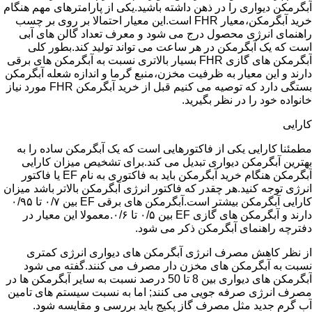
آبگرمکن دیواری را در ذهن داشته باشید.یکی از پارامترهای مهم هنگام
خرید آبگرمکن،معیار FHR است.این معیار احتمالا بر روی بر چسب
راهنمای انرژی محصول درج می شود و معرف تعداد گالن های آبی
است که یک آبگرمکن در هر ساعت می تواند تولید کند.بطور کلی
آبگرمکن های گازی FHR بسیار بالاتری نسبت به آبگرمکن های برقی
دارند و این معیار به ظرفیت مخزن،منبع گرما و اندازه شعله آبگرمکن
بستگی دارد که توصیه می کنیم قبل از خرید آبگرمکن FHR مورد نیاز
خانواده خود را در نظر بگیرید.
کارایی
مطمئنا کارایی یکی از فاکتورهایی است که یک آبگرمکن ساده را به
بهترین آبگرمکن دیواری تبدیل می کند.برای تشخیص میزان کارایی
آبگرمکن هنگام خرید آبگرمکن باید به فاکتوری به نام EF یا فاکتور
انرژی توجه کنید.هر چقدر که فاکتور انرژی آبگرمکن بالاتر باشد میزان
کارایی آبگرمکن بیشتر است.آبگرمکن های برقی EF بین ۰/۷ تا ۰/۹۵
دارند و آبگرمکن های گازی EF بین ۰/۵ تا ۰/۶.معمولا این معیار در
دفترچه راهنمای آبگرمکن ذکر می شود.
از نظر کاهش مصرف انرژی آبگرمکن های دیواری انرژی کمتری
نسبت به آبگرمکن های مخزن دار مصرف می کنند.گفته می شود
آبگرمکن های دیواری بین 8 تا 50 درصد نسبت به سایر آبگرمکن ها در
مصرف انرژی صرفه جویی می کنند; اما به نسبت سیستم های تامین
آب گرم جدید مثل مصرف گاز پکیج باید بررسی و مقایسه شود.