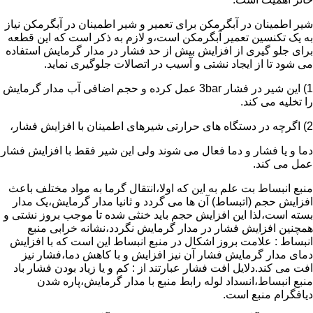
شیر اطمینان در آبگرمکن برای تعمیر و شیر اطمینان در آبگرمکن نیاز
به یک تکنسین تعمیر آبگرمکن است،و لازم به ذکر است که این قطعه
برای جلو گیری از افزایش بیش از حد فشار در مدار گرمایش استفاده
می شود تا از ایجاد نشتی و آسیب در اتصالات جلوگیری نماید.
1) این شیر در فشار 3bar عمل کرده و حجم اضافی آب مدار گرمایش
را تخلیه می کند.
2) اگرچه در دستگاه های حرارتی شیرهای اطمینان با افزایش فشار،
دما و یا فشار و دما فعال می شوند ولی این شیر فقط با افزایش فشار
عمل می کند.
منبع انبساط بت علم به این که اولا،انتقال گرما به مواد مختلف باعث
افزایش حجم (اتبساط) آن ها می گردد و ثانیا مدار گرمایش،یک مدار
بسته است،لذا این افزایش حجم باید خنثی شده تا موجب بروز نشتی و
همچنین افزایش فشار در مدار گرمایش نگردد،نشانه خرابی منبع
انبساط : علامت بروز اشکال در منبع انبساط این است که با افزایش
دمای مدار گرمایش فشار آن نیز افزایش و با کاهش دما،فشار نیز
افت می کند.دلایل افت فشار عبارتند از : کم و یا زیاد بودن فشار باد
منبع انبساط،انسداد لوله رابط منبع با مدار گرمایش،پاره شدن
دیافگرام منبع است.