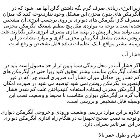
زیرا انرژی زیادی صرف گرم نگه داشتن گالن آنها می شود که در
آبگرمکن های بدون مخزن این مشکل وجود ندارد.توجه کنید که میزان
مصرف گاز آبگرمکن های دیواری بر روی برچسب انرژی آن مشخص
شده است.با توجه به مواردی مثل پیچ تنظیم شمعک آبگرمکن مخزنی
می توانید بیش از پیش در بهینه سازی مصرف انرژی تاثیر بگذارید.علت
روشن نشدن مشعل آبگرمکن مخزنی گازی و موارد مشابه در این
زمینه بیشتر مواقع با یک تنظیمات ساده قابل تشخیص و رفع است.
فشار آب
اگر فشار آب در محل زندگی شما پایین تر از حد معمول است باید در
انتخاب آبگرمکن مناسب بیشتر تحقیق کنید زیرا حتی در آبگرمکن های
کم فشار نیز حداقل میزان فشار آب ضروری است چرا که در غیر
اینصورت آبگرمکن روشن نمی شود.توصیه می شود در صورت امکان
از آبگرمکن مخزنی ایستاده استفاده کنید.یافتن علت کم شدن فشار
آب گرم در آبگرمکن دیواری متناسب با محیط و وضعیت نصب این
وسیله قابل تشخیص و بررسی است.
علاوه بر این موارد بررسی وضعیت ورودی و خروجی آبگرمکن دیواری
و توجه به نصب صحیح تجهیزات در هنگام راه اندازی آبگرمکن دیواری
در این امر تاثیر بسزایی دارد.
دوام و طول عمر بالا