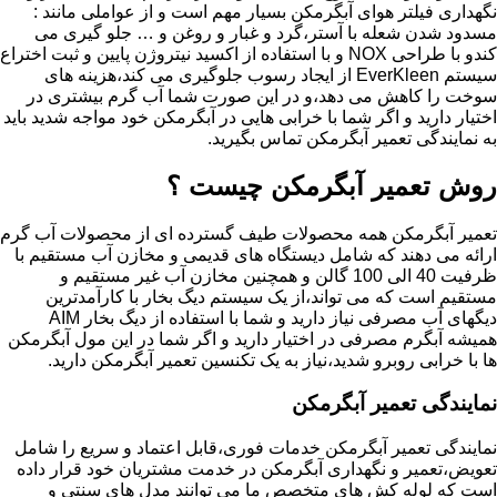
نگهداری فیلتر هوای آبگرمکن بسیار مهم است و از عواملی مانند :
مسدود شدن شعله با آستر،گرد و غبار و روغن و … جلو گیری می
کندو با طراحی NOX و با استفاده از اکسید نیتروژن پایین و ثبت اختراع
سیستم EverKleen از ایجاد رسوب جلوگیری می کند،هزینه های
سوخت را کاهش می دهد،و در این صورت شما آب گرم بیشتری در
اختیار دارید و اگر شما با خرابی هایی در آبگرمکن خود مواجه شدید باید
به نمایندگی تعمیر آبگرمکن تماس بگیرید.
روش تعمیر آبگرمکن چیست ؟
تعمیر آبگرمکن همه محصولات طیف گسترده ای از محصولات آب گرم
ارائه می دهند که شامل دیستگاه های قدیمی و مخازن آب مستقیم با
ظرفیت 40 الی 100 گالن و همچنین مخازن آب غیر مستقیم و
مستقیم است که می تواند،از یک سیستم دیگ بخار با کارآمدترین
دیگهای آب مصرفی نیاز دارید و شما با استفاده از دیگ بخار AIM
همیشه آبگرم مصرفی در اختیار دارید و اگر شما در این مول آبگرمکن
ها با خرابی روبرو شدید،نیاز به یک تکنسین تعمیر آبگرمکن دارید.
نمایندگی تعمیر آبگرمکن
نمایندگی تعمیر آبگرمکن خدمات فوری،قابل اعتماد و سریع را شامل
تعویض،تعمیر و نگهداری آبگرمکن در خدمت مشتریان خود قرار داده
است که لوله کش های متخصص ما می توانند مدل های سنتی و