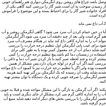
وصل باشد.چراغ های روشن روی آبگرمکن دیواری هم راهنمای خوبی
از رسیدن سوخت به آن است.شیر گاز را بررسی کنید گاهی یکی از
افراد خانواده شیر گاز را برای احتیاط بسته و این موضوع را فراموش
کرده است.
2.آب داغ نمی ماند
آیا در حین حمام کردن آب سرد می شود؟ گاهی آبگرمکن روشن و آب
هم گرم است ولی بعد از چند دقیقه،آب سرد می شود.اگر آبگرمکن
بتواند آب را به اندازه کافی داغ کند نباید در هنگام مصرف،آب سرد
شود.برای عیب یابی آبگرمکن اول تنظیم درجه حرارت را بررسی
کنید.شاید دمای آب از حد معمول کمتر بوده یا به طور کلی برای
استفاده در زمستان دما کم باشد.پیچ تنظیم درجه حرارت را کمی
بیشتر کرده و چند لحظه صبر کنید.با باز کردن شیر آب دما و داغی را
بررسی کنید.اگر آب گرم در لوله جریان دارد،پس مشکل از همین
قسمت بوده ولی اگر با تنظیم درجه حرارت نیز با کمبود اب داغ مواجه
شدید،شاید وقت آن رسیده که یک آبگرمکن بزرگتر تهیه کنید.هزینه
تعمیر آبگرمکن را صرفه جویی کرده و یک دستگاه با توان بیشتر تهیه
کنید.
نکته: اگر آب گرمکن به تازگی با این مشکل مواجه شده و قبلا به خوبی
آب را به اندازه کافی گرم می کرد،مشکل از جای دیگری است و باید
تعمیر آبگرمکن را با بررسی بخش های دیگر ادامه دهید.شاید منبع آب
جرم گرفته باشد.