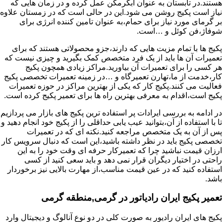
هستند.در تابستان به عنوان آبگرمکن عمل کرده و در زمان هایی که
نیاز است پکیج روشن می شود.این در حالی است که در زمستان علاوه
بر گرمای مورد نیاز برای حمام،به عنوان تامین کننده انرژی برای
شوفاژ،فن کوئل و …است.
پکیج ها با تمام مزیت هایی که دارند،جزو محصولاتی هستند که برای
تعمیرات آن ها باید از یک فرد متخصص کمک بگیرید و چیزی نیست که
هر کسی را برای تعمیرات آن بیاورید.مراکز زیادی همچون پکیج
کار،خدمت از ما،تهارن تعمیرگاه و …در زمینه تعمیرات تخصصی پکیج
فعالیت می کنند.پکیج کار که یکی از بهترین مراکز در حوزه تعمیرات
پکیج است،اقدام به معرفی بهترین راه ها برای تعمیر پکیج کرده است.
در ادامه به بررسی ایرادات پر استفاده ترین پکیج های بازار می پردازیم
تا با استفاده از آن،بتوانید عیب یابی حداقلی را از پکیج خود انجام دهید و
پس از آن به یک متخصص مراجعه کنید.نکته ای که در تعمیرات
تخصصی پکیج باید در نظر داشته باشید،این است که دنبال سرویس کار
ارزان قیمت نباشید چرا که تعمیرکار حرفه ای وقت خود را به این
راحتی در اختیار دیگران قرار نمی دهد و باید سعی کنید از کسی
استفاده کنید که در عین قیمت مناسب،از مهارت بالایی نیز برخوردار
باشد.
تعمیر پکیج ایران رادیاتور در گرمی,منطقه گرمی
پکیج های ایران رادیور به صورت کلی در دو نوع آنالوگ و دیجیتال وارد