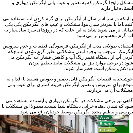
مشکل رایج آبگرمکن که به تعمیر و عیب یابی آبگرمکن دیواری و
ایستاده نیاز دارند
با اینکه در سرتاسر سال از آبگرمکن برای گرم کردن آب استفاده می
کنیم،اما با سردتر شدن هوا،مشکلات و عیب های آبگرمکن یکی یکی
نمایان تر می شوند.شاید به این علت که در روزهای سرد سال،نیاز به
آب گرم محسوس تر می شود.
استفاده طولانی مدت از آبگرمکن،فرسودگی قطعات و عدم سرویس
آبگرمکن موجب به وجود آمدن مشکلاتی نظیر گرم نشدن آب،چکه
کردن آب از دستگاه،تغییر رنگ آب و کاهش فشار آب آبگرمکن می
شود.در برخی موارد نیز این مشکلات مانند تنظیم نبودن
دودکش،ممکن است خطرساز شوند.
خوشبختانه قطعات آبگرمکن قابل تعمیر و تعویض هستند.با اقدام به
موقع برای سرویس و تعمیر آبگرمکن هزینه کمتری برای عیب یابی
مشکلات آن می پردازید.
گاهی نیز برخی مشکلات در آبگرمکن دیواری و ایستاده مشاهده می
شود که نشان دهنده خرابی دستگاه شما نیست.معمولا این مشکلات با
بررسی و تنظیم مجدد آبگرمکن توسط خودتان رفع می شود.