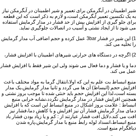
شیر اطمینان در آبگرمکن برای تعمیر و شیر اطمینان در آبگرمکن نیاز
به یک تکنسین تعمیر آبگرمکن است،و لازم به ذکر است که این قطعه
برای جلو گیری از افزایش بیش از حد فشار در مدار گرمایش استفاده
می شود تا از ایجاد نشتی و آسیب در اتصالات جلوگیری نماید.
1) این شیر در فشار 3bar عمل کرده و حجم اضافی آب مدار گرمایش
را تخلیه می کند.
2) اگرچه در دستگاه های حرارتی شیرهای اطمینان با افزایش فشار،
دما و یا فشار و دما فعال می شوند ولی این شیر فقط با افزایش فشار
عمل می کند.
منبع انبساط بت علم به این که اولا،انتقال گرما به مواد مختلف باعث
افزایش حجم (اتبساط) آن ها می گردد و ثانیا مدار گرمایش،یک مدار
بسته است،لذا این افزایش حجم باید خنثی شده تا موجب بروز نشتی و
همچنین افزایش فشار در مدار گرمایش نگردد،نشانه خرابی منبع
انبساط : علامت بروز اشکال در منبع انبساط این است که با افزایش
دمای مدار گرمایش فشار آن نیز افزایش و با کاهش دما،فشار نیز
افت می کند.دلایل افت فشار عبارتند از : کم و یا زیاد بودن فشار باد
منبع انبساط،انسداد لوله رابط منبع با مدار گرمایش،پاره شدن
دیافگرام منبع است.