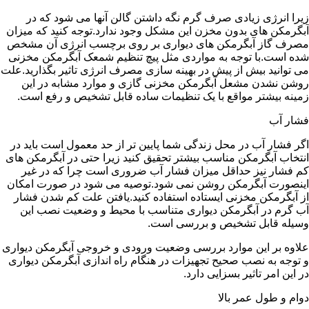
زیرا انرژی زیادی صرف گرم نگه داشتن گالن آنها می شود که در
آبگرمکن های بدون مخزن این مشکل وجود ندارد.توجه کنید که میزان
مصرف گاز آبگرمکن های دیواری بر روی برچسب انرژی آن مشخص
شده است.با توجه به مواردی مثل پیچ تنظیم شمعک آبگرمکن مخزنی
می توانید بیش از پیش در بهینه سازی مصرف انرژی تاثیر بگذارید.علت
روشن نشدن مشعل آبگرمکن مخزنی گازی و موارد مشابه در این
زمینه بیشتر مواقع با یک تنظیمات ساده قابل تشخیص و رفع است.
فشار آب
اگر فشار آب در محل زندگی شما پایین تر از حد معمول است باید در
انتخاب آبگرمکن مناسب بیشتر تحقیق کنید زیرا حتی در آبگرمکن های
کم فشار نیز حداقل میزان فشار آب ضروری است چرا که در غیر
اینصورت آبگرمکن روشن نمی شود.توصیه می شود در صورت امکان
از آبگرمکن مخزنی ایستاده استفاده کنید.یافتن علت کم شدن فشار
آب گرم در آبگرمکن دیواری متناسب با محیط و وضعیت نصب این
وسیله قابل تشخیص و بررسی است.
علاوه بر این موارد بررسی وضعیت ورودی و خروجی آبگرمکن دیواری
و توجه به نصب صحیح تجهیزات در هنگام راه اندازی آبگرمکن دیواری
در این امر تاثیر بسزایی دارد.
دوام و طول عمر بالا