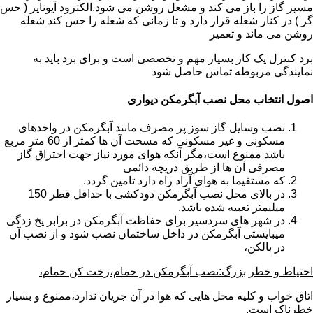
مسیر گاز را باز می کند و مشعل روشن می شود.الکترود آیونایز ( حس
گر ) در کنار شعله قرار دارد و تا زمانی که شعله را حس کند شعله
روشن می ماند و تعمیر
برد کنترل یک کار بسیار مهم و تخصصی است و برای برد باید به
نمایندگی مربوطه تماس حاصل شود
اصول انتخاب محل نصب آبگرمکن دیواری
نصب وسایل گاز سوز پر مصرف مانند آبگرمکن در واحدهای
مسکونی و غیر مسکونی که مسحت آن ها کمتر از 60 متر مربع
باشد ممنوع است،مگر آنکه هوای مورد نیاز جهت احتراق گاز
مصرفی آن ها از طریق دریچه دائمی
که مستقیما به هوای آزاد راه دارد تامین گردد.
در بالای محل نصب آبگرمکن دودکشی با حداقل قطر 150
میلیمتر تعبیه شده باشد.
در شهر های سردسیر برای حفاظت آبگرمکن در برابر یخ زدگی
میبایستی آبگرمکن در داخل ساختمان نصب شود و از نصب آن
در بالکن،
احتیاط و خطر بزرگ:نصب آبگرمکن در حمام،رخت کن حمام،
اتاق خواب و کلیه محل هایی که هوا در آن جریان ندارد،ممنوع و بسیار
خطرناک است.