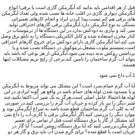
قبل از هر اقدامی باید بدانید که آبگرمکن گازی است یا برقی! انواع
آبگرمکن دیواری گازی در اغلب خانه ها نصب شده ولی تعداد آبگرمکن
های برقی هم کم نیست.پیدا کردن ایراد و انجام کارهای تعمیراتی
بستگی به نوع آبگرمکن دارد.آبگرمکن برقی،گازهای احتراقی تولید
نمی کند و نیازی به دودکش ندارد.در این دستگاه ها از ترموستات در
کنار مخزن استفاده شده و کابل الکتریکی،دستگاه را به تابلو برق وصل
می کند.اما آبگرمکن گازی دارای دودکش برای خروج گازهای احتراقی
است.سیستم پیلوت،مشعل،ترموکوبل در دستگاه نصب شده و با
برداشتن روکش بدنه دیده می شود.آبگرمکن از هر نوعی که باشد باید
بتواند آب گرم ساختمان را تامین کند.برخی از رایج تریم مشکلات اینها
هستند:
1.آب داغ نمی شود
آیا آب گرم حمام،سرد است؟ این مشکل می تواند مربوط به آبگرمکن
و یا مسدود شدن لوله های حمام باشد.در واقع هر گونه ایرادی در این
لوله ها،احتمالا عامل اصلی است.هرگز به یک شیر آب،اکتفا نکنید.چند
شیر دیگر را نیز باز کرده و جریان آب گرم را بررسی کنید.در صورتی
که به کلی آب گرم ساختمان قطع شده باشد به سراغ آبگرمکن بوید و
موارد دیگر را بررسی کنید.اگر آبگرمکن برقی یا گازی،آب را داغ نمی
کند مشکل از گاز یا برق دستگاه است.قبل از تماس برای تعمیر
آبگرمکن،بررسی کنید که آیا برق دستگاه روشن است؟ آیا گاز در
جریان است یا قطع شده؟ برای گرم شدن آب باید برق و گاز هر دو