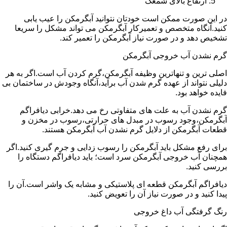
ارتفاع بالای شمعک
در این صورت ممکن است خودتان نتوانید آبگرمکن را عیب یابی
کنید.آنگاه متخصص و تعمیرکار آبگرمکن می تواند مشکل را سریعا
تشخیص دهد و در صورت نیاز آبگرمکن را تعمیر کند.
گرم نشدن آب خروجی آبگرمکن
اصلی ترین و تنهاترین وظیفه آبگرمکن،گرم کردن آب است.اگر به هر
دلیلی نتواند از عهده گرم شدن آب برآید،آنگاه وجودش در ساختمان بی
فایده خواهد بود.
گرم نشدن آب به علت های متفاوتی رخ می دهد.خرابی دیافراگم
آبگرمکن،وجود رسوب در مبدل های حرارتی،رسوب در مخزن و
قطعات آبگرمکن از دلایل گرم نشدن آب آبگرمکن هستند.
برای رفع مشکل باید آبگرمکن را رسوب زدایی و جرم گیری کنید.اگر
همچنان آب خروجی آبگرمکن سرد است؛ باید دیافراگم دستگاه را
بررسی کنید.
دیافراگم آبگرمکن قطعه ای پلاستیکی و مشابه یک واشر است.آن را
پیدا کنید و در صورت نیاز آن را تعویض کنید.
رنگ گرفتگی آب داغ خروجی