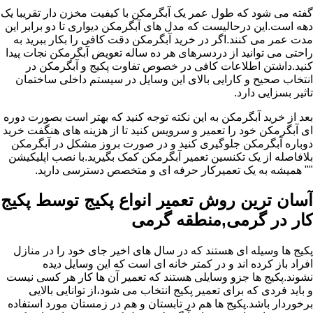
گفته می شود که طول عمر یک آبگرمکن با کیفیت مخزن دار تقریبا یک
دهه است.این درحالیست که مدل های آبگرمکن دیواری تا دو برابر این
مدت عمر می کنند.اگر در خرید آبگرمکن دقت کافی را بکار ببرید به
راحتی می توانید از دردسرهای هر ده ساله تعویض آبگرمکن نجات پیدا
کنید.داشتن اطلاعات کافی در خصوص تفاوت پکیج و آبگرمکن در
انتخاب صحیح و کارایی بالای این وسایل در سیستم داخلی ساختمان
تاثیر بسزایی دارد.
بعد از خرید آبگرمکن به این نکته توجه کنید که بهتر است بصورت دوره
ای آبگرمکن خود را تعمیر و سرویس کنید تا از هزینه های هنگفت خرید
دوباره آبگرمکن جلوگیری کنید و در صورت بروز مشکل در آبگرمکن
بلافاصله از یک تکنسین تعمیر آبگرمکن کمک بگیرید.با نصب اپلیکیشن
"" همیشه به یک تعمیرکار حرفه ای و متخصص دسترسی دارید.
آسان ترین روش تعمیر انواع پکیج توسط پکیج
کار در گرمی,منطقه گرمی
پکیج ها وسیله ای هستند که در سال های اخیر جای خود را در منازل
افراد باز کرده اند و در کمتر خانه ای است که این وسایل دیده
نشوند.پکیج ها جزو وسایلی هستند که تعمیر آن ها کار هر کسی نیست
و باید فردی که برای تعمیر پکیج انتخاب می شود،از توانایی بالایی
برخوردار باشد.پکیج ها هم در تابستان و هم در زمستان مورد استفاده