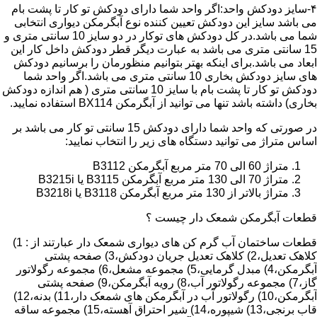
۴-سایز دودکش واحد:اگر واحد شما دارای دودکش تو کار تا پشت بام
می باشد سایز این دودکش تعیین کننده نوع آبگرمکن دیواری انتخابی
شما می باشد.در کل دودکش های توکار در دو سایز 10 سانتی متری و
15 سانتی متری می باشد به عبارت دیگر قطر دودکش داخل کار این
ابعاد می باشد.برای اینکه بهتر بتوانیم منظورمان را برسانیم دودکش
های سایز دودکش بخاری 10 سانتی متری می باشد.اگر واحد شما
دودکش تو کار تا پشت بام با سایز 10 سانتی متری ( هم اندازه دودکش
بخاری) داشته باشد تنها می توانید از آبگرمکن BX114 استفاده نمایید.
در صورتی که واحد شما دارای دودکش 15 سانتی تو کار می باشد بر
اساس متراژ می توانید دستگاه های زیر را انتخاب نمایید:
متراژ 60 الی 70 متر مربع آبگرمکن B3112
متراژ 70 الی 130 متر مربع آبگرمکن B3115 یا B3215i
متراژ بالاتر از 130 متر مربع آبگرمکن B3118 یا B3218i
قطعات آبگرمکن شمعک دار چیست ؟
قطعات ساختمان آب گرم کن های دیواری شمعک دار عبارتند از : 1)
کلاهک تعدیل،2) کلاهک تعدیل جریان دودکش،3) صفحه پشتی
آبگرمکن،4) مبدل گرمایی،5) مجموعه مشعل،6) مجموعه رگولاتور
گاز،7) مجموعه رگولاتور آب،8) رویه آبگرمکن،9) صفحه پشتی
آبگرمکن،10) رگولاتور آب در آبگرمکن های شمعک دار،11) بدنه،12)
قاب برنجی،13) شیپوره،14) شیر احتراق آهسته،15) مجموعه ساقه