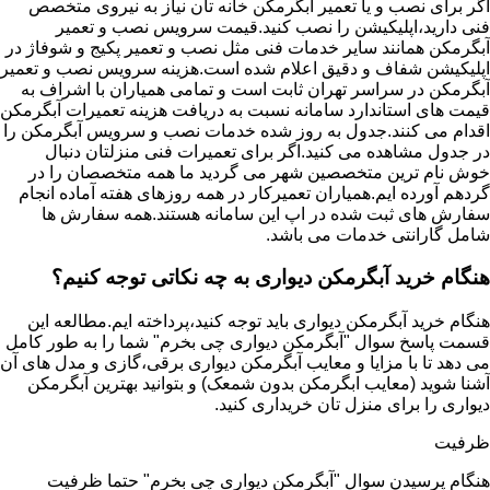
اگر برای نصب و یا تعمیر آبگرمکن خانه تان نیاز به نیروی متخصص
فنی دارید،اپلیکیشن را نصب کنید.قیمت سرویس نصب و تعمیر
آبگرمکن همانند سایر خدمات فنی مثل نصب و تعمیر پکیج و شوفاژ در
اپلیکیشن شفاف و دقیق اعلام شده است.هزینه سرویس نصب و تعمیر
آبگرمکن در سراسر تهران ثابت است و تمامی همیاران با اشراف به
قیمت های استاندارد سامانه نسبت به دریافت هزینه تعمیرات آبگرمکن
اقدام می کنند.جدول به روز شده خدمات نصب و سرویس آبگرمکن را
در جدول مشاهده می کنید.اگر برای تعمیرات فنی منزلتان دنبال
خوش نام ترین متخصصین شهر می گردید ما همه متخصصان را در
گردهم آورده ایم.همیاران تعمیرکار در همه روزهای هفته آماده انجام
سفارش های ثبت شده در اپ این سامانه هستند.همه سفارش ها
شامل گارانتی خدمات می باشد.
هنگام خرید آبگرمکن دیواری به چه نکاتی توجه کنیم؟
هنگام خرید آبگرمکن دیواری باید توجه کنید،پرداخته ایم.مطالعه این
قسمت پاسخ سوال "آبگرمکن دیواری چی بخرم" شما را به طور کامل
می دهد تا با مزایا و معایب آبگرمکن دیواری برقی،گازی و مدل های آن
آشنا شوید (معایب ابگرمکن بدون شمعک) و بتوانید بهترین آبگرمکن
دیواری را برای منزل تان خریداری کنید.
ظرفیت
هنگام پرسیدن سوال "آبگرمکن دیواری چی بخرم" حتما ظرفیت