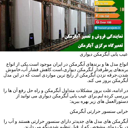
عیب یابی آبگرمکن دیواری
انواع مدل ها و برندهای آبگرمکن در ایران موجود است.یکی از انواع
برندهای پرطرفدار آبگرمکن دیواری،است.کاهش فشار آب،خاموش
شدن،جرقه نزدن آبگرمکن از رایج ترین مواردی است که در این مدل
آبگرمکن بروز می کند.
در ادامه،علت بروز مشکلات متداول آبگرمکن و راه حل رفع آن ها را
بررسی کرده ایم.برای عیب یابی آبگرمکن دیواری می توانید از
دستورالعمل های زیر بهره ببرید:
خرابی سنسور حرارتی آبگرمکن
آبگرمکن های مدل های جدیدتر دارای سنسور حرارتی هستند و آب را
در یک دمای مشخص که از قبل تنظیم شده،نگه می دارند.