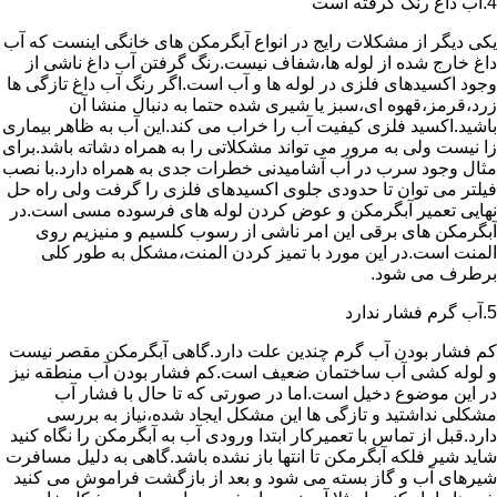
4.آب داغ رنگ گرفته است
یکی دیگر از مشکلات رایج در انواع آبگرمکن های خانگی اینست که آب
داغ خارج شده از لوله ها،شفاف نیست.رنگ گرفتن آب داغ ناشی از
وجود اکسیدهای فلزی در لوله ها و آب است.اگر رنگ آب داغ تازگی ها
زرد،قرمز،قهوه ای،سبز یا شیری شده حتما به دنبال منشا آن
باشید.اکسید فلزی کیفیت آب را خراب می کند.این آب به ظاهر بیماری
زا نیست ولی به مرور می تواند مشکلاتی را به همراه دشاته باشد.برای
مثال وجود سرب در آب آشامیدنی خطرات جدی به همراه دارد.با نصب
فیلتر می توان تا حدودی جلوی اکسیدهای فلزی را گرفت ولی راه حل
نهایی تعمیر آبگرمکن و عوض کردن لوله های فرسوده مسی است.در
آبگرمکن های برقی این امر ناشی از رسوب کلسیم و منیزیم روی
المنت است.در این مورد با تمیز کردن المنت،مشکل به طور کلی
برطرف می شود.
5.آب گرم فشار ندارد
کم فشار بودن آب گرم چندین علت دارد.گاهی آبگرمکن مقصر نیست
و لوله کشی آب ساختمان ضعیف است.کم فشار بودن آب منطقه نیز
در این موضوع دخیل است.اما در صورتی که تا حال با فشار آب
مشکلی نداشتید و تازگی ها این مشکل ایجاد شده،نیاز به بررسی
دارد.قبل از تماس با تعمیرکار ابتدا ورودی آب به آبگرمکن را نگاه کنید
شاید شیر فلکه آبگرمکن تا انتها باز نشده باشد.گاهی به دلیل مسافرت
شیرهای آب و گاز بسته می شود و بعد از بازگشت فراموش می کنید