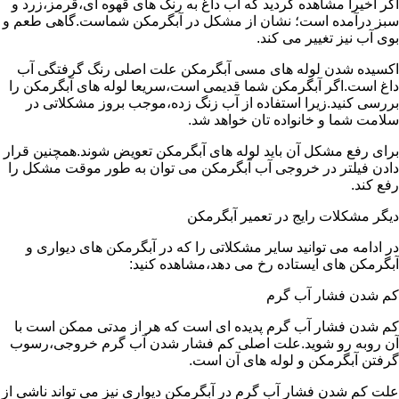
اگر اخیرا مشاهده کردید که آب داغ به رنگ های قهوه ای،قرمز،زرد و
سبز درآمده است؛ نشان از مشکل در آبگرمکن شماست.گاهی طعم و
بوی آب نیز تغییر می کند.
اکسیده شدن لوله های مسی آبگرمکن علت اصلی رنگ گرفتگی آب
داغ است.اگر آبگرمکن شما قدیمی است،سریعا لوله های آبگرمکن را
بررسی کنید.زیرا استفاده از آب زنگ زده،موجب بروز مشکلاتی در
سلامت شما و خانواده تان خواهد شد.
برای رفع مشکل آن باید لوله های آبگرمکن تعویض شوند.همچنین قرار
دادن فیلتر در خروجی آب آبگرمکن می توان به طور موقت مشکل را
رفع کند.
دیگر مشکلات رایج در تعمیر آبگرمکن
در ادامه می توانید سایر مشکلاتی را که در آبگرمکن های دیواری و
آبگرمکن های ایستاده رخ می دهد،مشاهده کنید:
کم شدن فشار آب گرم
کم شدن فشار آب گرم پدیده ای است که هر از مدتی ممکن است با
آن روبه رو شوید.علت اصلی کم فشار شدن آب گرم خروجی،رسوب
گرفتن آبگرمکن و لوله های آن است.
علت کم شدن فشار آب گرم در آبگرمکن دیواری نیز می تواند ناشی از