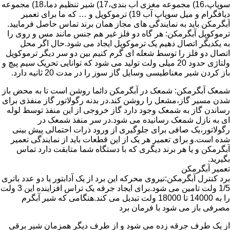
سوپاپ،16) مجموعه مغزی آب بندی،17) شیر تنظیم دما،18) مجموعه
دیافگرام و میل سوپاپ آب 19) ترموکوپل و … که ما برای تعمیر
آبگرمکن باید به نمایندگی های مجاز همان برند تماس حاصل فرمایید.
ترموکوپل آبگرمکن: هر گاه دو فلز غیر هم جنس مانند مس و روی را
به یکدیگر اتصال دهیم یک ترموکوپل ایجاد می شود.حال اگر محل
اتصال دو فلز را توسط شعله ای گرم کنیم بین دو سر دیگر ترموکوپل
ولتاژی حدود 20 میلی ولت تولید می شود که توانایی تحریک سیم پیچ و
باز کردن شیر مغناطیسی وسایل گاز سوز را در مدت 20 ثانیه دارد.
شمعک آبگرمکن: شمعک در آبگرمکن دائما روشن است تا به محض باز
شدن مسیر گاز،مشعل را روشن کند.در بدنه رگولاتور گاز منفذی برای
رساندن گاز به شمعک وجود دارد گاز خروجی از این منفذ توسط لوله
ای به نازل شمعک رسانیده می شود.در سر منفذ شمعک در
رگولاتور،یک صافی برای جلوگیری از ورود ذرات احتمالی پیش بینی
شده است.و برای تعمیر هر یک از این قطعات باید از نمایندگی تعمیر
آبگرمکن و یا هر برند دیگری که با دستگاه شما متابقت دارد تماس
بگیرید.
تعمیر آبگرمکن
برد کنترل آبگرمکن:نیروی محرکه این برد از یک آدابتور یا دو عدد باتری
1/5 ولت تامین می شود.برای ایجاد جرقه یک تراس افزاینده این 3 ولت
را به 14000 تا 18000 ولت تبدیل می کند.هنگامی که شیر آبگرم
مصرفی باز می شود با فرمان برد
از یک طرف جرقه زده می شود و از طرف دیگر همزمان شیر برقی