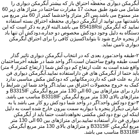
آبگرمکن دیواری محفظه احتراق باز که بیشتر آبگرمکن دیواری را
شامل می شود طبق مبحث 17 مقرارت ساختما در متراژ های زیر 60
متر ممنوع می باشد.پس اگر متراژ واحدشما کمتر از 60 متر مربع می
باشدتنها می توانید از آبگرمکن دیواری محفظه احتراق بسته استفاده
نمایید که آبگرمکن B5418Rsi می باشد.البته لازم به ذکر است که این
دستگاه به دلیل وجود دودکش مخصوص دو جداره،دودکش آن تنها باد
از پنجره خارج شود تا بتوانداکسیژن کافی را برای احتراق آبگرمکن
دیواری تامین نماید.
۲-طبقه واحد:مورد بعدی که در انتخاب آبگرمکن دیواری تاثیر گذار
است طبقه وقوع ساختمان است،اگر واحد شما در طبقه آخرساختمان
واقع شده است به علت ارتفاع کم دودکش شما ( ارتفاع کمتراز 4 متر)
باید حتما از آبگرمکن های فن داراستفاده نمایید.آبگرمکن دیواری فن
دار به علت فنی که دارددرمکانهایی که دودکش مکش مناسبی ندارد
کمک به خروج محصولات احتراق می نماید.اگر واحد شما این شرایط را
دارد برای متراژهای بین 60 الی 130 متر مربع آبگرمکن B3315IF و
متراژهای بالای 130 متر مربع آبگرمکن B3318IF مناسب می باشد.
۳-نوع دودکش واحد:اگر در واحد شما دودکش رو کار می باشد یا به
عبارتی دیگراز پنجره یا دیواربه سمت بیرون خارج شده است به دلیل
اینکه این نوع دودکش مکشی نخواهدداشت حتما باید از آبگرمکن
دیواری فن دار استفاده نمایید.برای متراژهای بین 60 الی 130 متر
مربع آبگرمکن B3315IF و متراژهای بالای 130 متر مربع آبگرمکن
B3318IF مناسب می باشد.