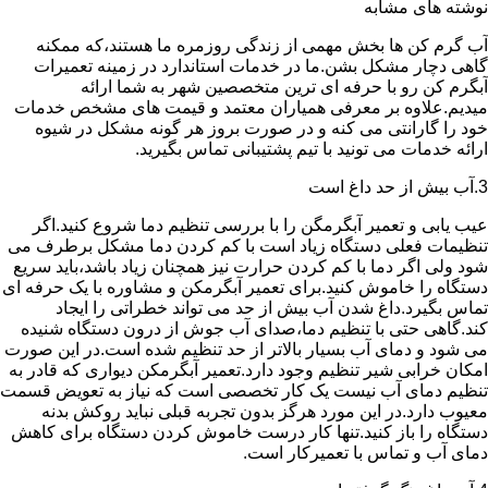
نوشته های مشابه
آب گرم کن ها بخش مهمی از زندگی روزمره ما هستند،که ممکنه
گاهی دچار مشکل بشن.ما در خدمات استاندارد در زمینه تعمیرات
آبگرم کن رو با حرفه ای ترین متخصصین شهر به شما ارائه
میدیم.علاوه بر معرفی همیاران معتمد و قیمت های مشخص خدمات
خود را گارانتی می کنه و در صورت بروز هر گونه مشکل در شیوه
ارائه خدمات می تونید با تیم پشتیبانی تماس بگیرید.
3.آب بیش از حد داغ است
عیب یابی و تعمیر آبگرمگن را با بررسی تنظیم دما شروع کنید.اگر
تنظیمات فعلی دستگاه زیاد است با کم کردن دما مشکل برطرف می
شود ولی اگر دما با کم کردن حرارت نیز همچنان زیاد باشد،باید سریع
دستگاه را خاموش کنید.برای تعمیر آبگرمکن و مشاوره با یک حرفه ای
تماس بگیرد.داغ شدن آب بیش از حد می تواند خطراتی را ایجاد
کند.گاهی حتی با تنظیم دما،صدای آب جوش از درون دستگاه شنیده
می شود و دمای آب بسیار بالاتر از حد تنظیم شده است.در این صورت
امکان خرابی شیر تنظیم وجود دارد.تعمیر آبگرمکن دیواری که قادر به
تنظیم دمای آب نیست یک کار تخصصی است که نیاز به تعویض قسمت
معیوب دارد.در این مورد هرگز بدون تجربه قبلی نباید روکش بدنه
دستگاه را باز کنید.تنها کار درست خاموش کردن دستگاه برای کاهش
دمای آب و تماس با تعمیرکار است.