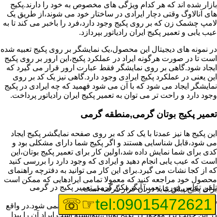
بازار شده اند که هر کدام ویژگی های مخصوص به خود را دارند.پکیج
های آنالاوگ وقتی دچار ایرادی در ساختار خود می شوند،از طریق یک
لامپ چشمک زن که بر روی پکیج وجود دارد،فرد را باخبر می کند تا به
عیب یابی و تعمیر پکیج ایران رادیاتور بپردازد.
در نمونه های دیجیتال این محصول،یک نمایشگر بر روی پکیج تعبیه شده
است تا در صورت هرگونه ایراد در عملکرد پکیج،این ارور بر روی پکیج
ایجاد شود.گاهی بر روی نمایشگر فقط عبارت ارور قرار می گیرد که
این یعنی در عملکرد پکیج ایرادی وجود دارد.گاهی نیز یک کد بر روی
نمایشگر ایجاد می شود که با آن می شود فهمید که چه ایرادی در پکیج
وجود دارد و راحت تر می توان به تعمیر پکیج ایران رادیاتور پرداخت.
تعمیر پکیج بوتان گرمی,منطقه گرمی
این پکیج ها نیز عمدتا با یک کد که بر روی صفحه نمایگشر پکیج ایجاد
می شود،قابل شناسایی هستند و اگر پکیج شما دارای مشکلی بود و
کدی برای شما نمایش داده شد،اولین کار برای تعمیر پکیج بوتان،این
است که عیب یابی انجام دهید و ایرادی که وجود دارد را بررسی کنید
که از کجا نشات می گیرد.برای این کار می توانید به دفترچه راهنمای
محصول خود مراجعه کنید که معمولا تمامی ایرادهایی که ممکن است
تلفن تماس فوری
تعمیر آبگرمکن گرمی,تعمیر پکیج در گرمی
برای پکیج پیش بیاید در آن قرار گرفته است.
☞☏
tel:09015472621
گاهی نیز هنگام خرابی پکیج،هیچ اروری نمایش داده نمی شود.در واقع
در این حالت برد موجود در پکیج بوتان،نتوانسته است ایراد آن را پیدا