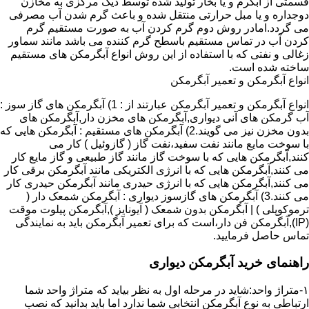
قسمتی از آبگرم و یا بخار تولید شده توسط دیگ مرکزی به مخازن
دوجداره و یا مبل حرارتی منتقل شده و باعث گرم شدن آب مصرفی
می گردد.امادر روش دوم گرم کردن آب به صورت مستقیم گرم
کردن آب در تماس مستقیم باسطح گرم کننده می باشد مانند سماور
زغالی و نفتی که با استفاده از این روش انواع آبگرمکن های مستقیم
ساخته شده است.
انواع آبگرمکن و تعمیر آبگرمکن
انواع آبگرمکن و تعمیر آبگرمکن عبارتند از : 1) آبگرمکن های گاز سوز :
آب گرمکن های آنی دیواری,آبگرمکن های مخزن دار,آبگرمکن های
بدون مخزن نیز می گویند.2) آبگرمکن های مستقیم : آبگرمکن هایی که
با سوخت مایع مانند نفت سفید،نفت گاز ( گازوئیل ) کار می
کنند,آبگرمکن هایی که با سوخت گاز مانند گاز طبیعی و گاز مایع کار
می کنند,آبگرمکن هایی که با انرژی الکتریکی مانند آبگرمکن برقی کار
می کنند,آبگرمکن هایی که با انرژی حیدری مانند آبگرمکن حیدری کار
می کنند.3) آبگرمکن های گازسوز دیواری : آبگرمکن شمعک دار (
ترموکوپلی ) | آبگرمکن بدون شمعک ( آیونایز ),آبگرمکن پیلوت موقت
(IP),آبگرمکن فن دار،است که برای تعمیر آبگرمکن باید به نمایندگی
تماس حاصل فرمایید.
راهنمای خرید آبگرمکن دیواری
۱-متراژ واحد:شاید در مرحله اول به نظر بیاید که متراژ واحد شما
ارتباطی به نوع آبگرمکن انتخابی شما ندارد اما باید بدانید که نصب