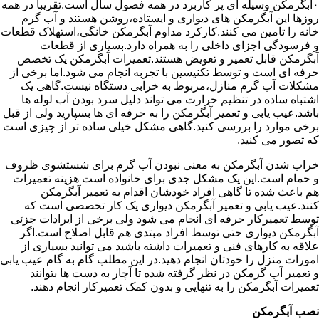
۰آبگرمکن وسیله ای پر کاربرد در همه فصول سال است.تقریبا در همه
روزها این آبگرمکن های دیواری و ایستاده،روشن هستند و آب گرم
خانه را تامین می کنند.کارکرد مداوم آبگرمکن خانگی،استهلاک قطعات
و فرسودگی اجزای داخلی را به همراه دارد.بسیاری از قطعات
آبگرمکن قابل تعمیر و تعویض هستند.تعمیرات آبگرمکن یک تخصص
حرفه ای است و توسط تکنیسین با تجربه انجام می شود.اما برخی از
مشکلات آب گرم منازل،مربوط به خرابی دستگاه نیست.گاهی یک
اشتباه ساده در تنظیم حرارت می تواند دلیل سرد بودن آب لوله ها
باشد.عیب یابی و تعمیر آبگرمکن را به حرفه ای ها بسپارید ولی از قبل
برخی موارد را بررسی کنید.گاهی مشکل خیلی ساده تر از چیزی است
که تصور می کنید.
خراب شدن آبگرمکن به معنی نبودن آب گرم برای شستشوی ظروف
و حمام است.این یک مشکل جدی برای خانواده است هزینه تعمیرات
هم باعث شده تا گاهی افراد خودشان اقدام به تعمیر آبگرمکن
کنند.عیب یابی و تعمیر آبگرمکن دیواری یک کار تخصصی است که
توسط تعمیرکار حرفه ای انجام می شود ولی برخی از ایرادات جزئی
آبگرمکن دیواری حتی توسط افراد مبتدی هم قابل اصلاح است.اگر
علاقه به کارهای فنی و تعمیرات داشته باشید می توانید بسیاری از
امورات منزل را خودتان انجام دهید.در این مطلب گام به گام عیب یابی
و تعمیر آب گرمکن در نظر گرفته شده تا آچار به دست ها بتوانند
تعمیرات آبگرمکن را به تنهایی و بدون کمک تعمیرکار انجام دهند.
نصب آبگرمکن