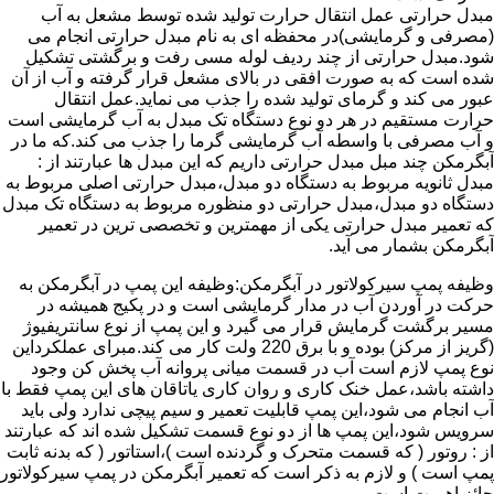
مبدل حرارتی عمل انتقال حرارت تولید شده توسط مشعل به آب
(مصرفی و گرمایشی)در محفظه ای به نام مبدل حرارتی انجام می
شود.مبدل حرارتی از چند ردیف لوله مسی رفت و برگشتی تشکیل
شده است که به صورت افقی در بالای مشعل قرار گرفته و آب از آن
عبور می کند و گرمای تولید شده را جذب می نماید.عمل انتقال
حرارت مستقیم در هر دو نوع دستگاه تک مبدل به آب گرمایشی است
و آب مصرفی با واسطه آب گرمایشی گرما را جذب می کند.که ما در
آبگرمکن چند مبل مبدل حرارتی داریم که این مبدل ها عبارتند از :
مبدل ثانویه مربوط به دستگاه دو مبدل،مبدل حرارتی اصلی مربوط به
دستگاه دو مبدل،مبدل حرارتی دو منظوره مربوط به دستگاه تک مبدل
که تعمیر مبدل حرارتی یکی از مهمترین و تخصصی ترین در تعمیر
آبگرمکن بشمار می آید.
وظیفه پمپ سیرکولاتور در آبگرمکن:وظیفه این پمپ در آبگرمکن به
حرکت در آوردن آب در مدار گرمایشی است و در پکیج همیشه در
مسیر برگشت گرمایش قرار می گیرد و این پمپ از نوع سانتریفیوژ
(گریز از مرکز) بوده و با برق 220 ولت کار می کند.مبرای عملکرداین
نوع پمپ لازم است آب در قسمت میانی پروانه آب پخش کن وجود
داشته باشد،عمل خنک کاری و روان کاری یاتاقان های این پمپ فقط با
آب انجام می شود،این پمپ قابلیت تعمیر و سیم پیچی ندارد ولی باید
سرویس شود،این پمپ ها از دو نوع قسمت تشکیل شده اند که عبارتند
از : روتور ( که قسمت متحرک و گردنده است )،استاتور ( که بدنه ثابت
پمپ است ) و لازم به ذکر است که تعمیر آبگرمکن در پمپ سیرکولاتور
حائز اهمیت است.