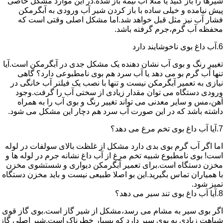
شیرها را باز کنید یا مثلا آب نیمه باز شده.در این موارد مشکل خاصی
پیش نیامده و خیلی ساده با باز کردن شیر آب ورودی به آبگرمکن
فشار آب نیز مثل قبل خواهد شد.اما مشکل اصلی وقتی است که
محفظه آب گرم،جرم گرفته باشد.
6.آب داغ بوی ناخوشایند دارد
تغییر رنگ و بوی آب نشان دهنده یک مشکل جدی در آبگرمکن است.آیا
تنها آب گرم بو می دهد یا آب سرد هم بوی نامطبوعی دارد؟ گاهی
نیازی به تعمیر آبگرمکن نیست و تنها با نصب یک فیلتر آب خانگی در
ورودی دستگاه می توان مقدار زیادی از سختی آب را گرفت.وجود
آهن،مس و سایر معدنی می تواند تغییر رنگ و بوی آب را به همراه
داشته باشد که در این صورت آب سرد هم دچار این مشکل می شود.
7.آیا آب داغ بوی تخم مرغ می دهد؟
اما اگر آب گرم بوی بدی دارد مشکل از غلظت بالای سولفات در لوله
است! بوی نامطبوع شبیه تخم مرغ از آب داغ نشانه جرم در لوله ها و
مخزن دستگاه است.برای تعمیر آبگرمکن دیواری و شستشوی مخزن
با همیاران تماس بگیرید.این بو اصلا طبیعی نیست و باید مخزن دستگاه
تمیز شود.
8.آیا آب داغ بوی تند سیر می دهد؟
اگر بوی سیر به مشام می رسد،مشکل از شیر گاز است.بوی گاز قوی
شباهت زیادی به بوی سیر دارد که بسیار خطرناک است.شیر اصلی گاز