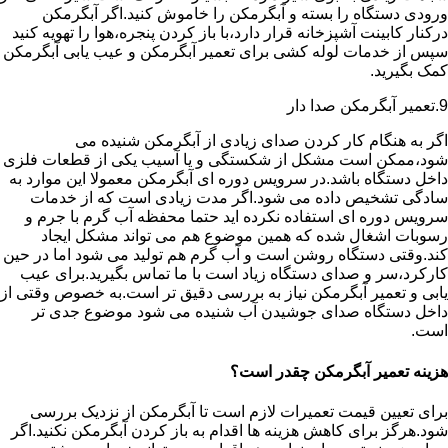
ورودی دستگاه را بسته و آبگرمکن را خاموش کنید.اگر آبگرمکن
درکنار کابینت آشپزخانه قرار دارد،با باز کردن پنجره،هوا را تهویه کنید
سپس از خدمات لوله کشی برای تعمیر آبگرمکن و عیب یابی آبگرمکن
کمک بگیرید.
9.تعمیر آبگرمکن صدا دار
اگر به هنگام کار کردن صدای زیادی از آبگرمکن شنیده می
شود،ممکن است مشکل از شکستگی و یا آسیب یکی از قطعات فلزی
داخل دستگاه باشد.در سرویس دوره ای آبگرمکن معمولا این موارد به
سادگی تشخیص داده می شود.اگر مدت زیادی است که از خدمات
سرویس دوره ای استفاده نکرده اید حتما محفظه آب گرم با جرم و
رسوبات اشغال شده که همین موضوع هم می تواند مشکل ایجاد
کند.وقتی دستگاه روشن است و آب گرم هم تولید می شود اما در حین
کارکرد،سر و صدای دستگاه زیاد است با ما تماس بگیرید.برای عیب
یابی و تعمیر آبگرمکن نیاز به بررسی دقیق تر است.به خصوص وقتی از
داخل دستگاه صدای جوشیدن آب شنیده می شود موضوع جدی تر
است.
هزینه تعمیر آبگرمکن چقدر است؟
برای تعیین قیمت تعمیرات لازم است تا آبگرمکن از نزدیک بررسی
شود.هرگز برای کاهش هزینه ها اقدام به باز کردن آبگرمکن نکنید.اگر