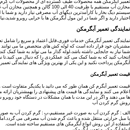
تعمیر آبگرمکن همه محصولات طیف گسترده ای از محصولات آب گرم ار
مخازن آب مستقیم با ظرفیت 40 الی 100 گا
اختیار دارید و اگر شما در این مول آبگرمکن ها با خرابی روبرو شدید،نیا
نمایندگی تعمیر آبگرمکن
نمایندگی تعمیر آبگرمکن خدمات فوری،قابل اعتماد و سریع را شامل ت
مشتریان خود قرار داده است که لوله کش های متخصص ما می توانند مدل
شما نیاز به جابجایی داشته باشد،لوله گذار ما می تواند به شما کمک 
انتخاب کنید که به شما کمک می کند عملکردی را که دنبال می کنید.تا نیا
آبگرمکن پرداخت نکنید و این یکی از بهترین ویژگی های نمایندگی تعمی
قیمت تعمیر آبگرمکن
قیمت تعمیر آبگرم کن همان طور که می دانید با یکدیگر متفاوت است و 
اعلام می کنند و نمایندگی ها قیمت های پیشنهادی را بهمشتریان ارائه 
ها می دهند و اگر در این مدت با همان مشکلات در دستگاه خود روبرو ش
روش گرم کردن آب
الف : گرم کردن آب به صورت غیر مستقیم،ب : گرم کردن آب به صورت
یا مبل حرارتی منتقل شده و باعث گرم شدن آب مصرفی می گردد.اماد
استفاده از این روش انواع آبگرمکن های مستقیم ساخته شده است.
انواع آبگرمکن و تعمیر آبگرمکن