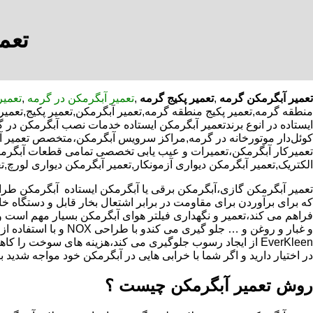
تعم
تعمیر آبگرمکن گرمه
,
تعمیر پکیج گرمه
,
تعمیر آبگرمکن در گرمه
,
تعمیر
منطقه گرمه,تعمیر پکیج منطقه گرمه,تعمیر آبگرمکن,تعمیر پکیج,تعمی
ایستاده در انوع برندتعمیر آبگرمکن ایستاده خدمات نصب آبگرمکن در گ
کوئل‌دار موتورخانه در گرمه,مراکز سرویس آبگرمکن،متخصص تعمیر آب
تعمیرکار آبگرمکن،تعمیرات و عیب یابی تخصصی تمامی قطعات آبگرمکن ب
الکتریک,تعمیر آبگرمکن دیواری آزمونکار,تعمیر آبگرمکن دیواری لورچ,ت
که برای برآوردن برای مقاومت در برابر اشتعال بخار قابل و دستگاه 
فراهم می کند،تعمیر و نگهداری فیلتر هوای آبگرمکن بسیار مهم است و
و غبار و روغن و … جلو گیری 
EverKleen از ایجاد رسوب جلوگیری می کند،هزینه های سوخت ر
در اختیار دارید و اگر شما با خرابی هایی در آبگرمکن خود مواجه شدید ب
روش تعمیر آبگرمکن چیست ؟