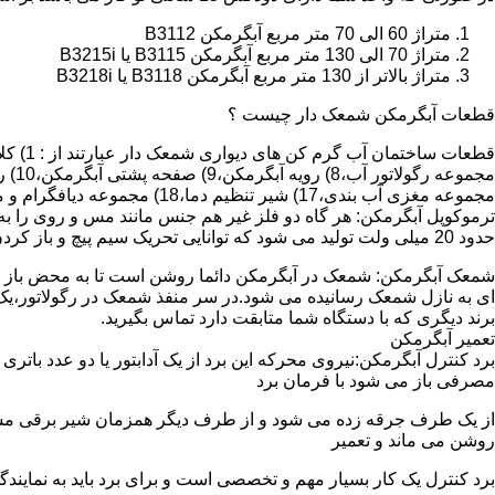
متراژ 60 الی 70 متر مربع آبگرمکن B3112
متراژ 70 الی 130 متر مربع آبگرمکن B3115 یا B3215i
متراژ بالاتر از 130 متر مربع آبگرمکن B3118 یا B3218i
قطعات آبگرمکن شمعک دار چیست ؟
مجموعه مغزی آب بندی،17) شیر تنظیم دما،18) مجموعه دیافگرام و میل سوپاپ آب 19) ترموکوپل و … که ما برای تعمیر آبگرمکن باید به نمایندگی های مجاز همان برند تماس حاصل فرمایید.
ترموکوپل آبگرمکن: هر گاه دو فلز غیر هم جنس مانند مس و روی را به
حدود 20 میلی ولت تولید می شود که توانایی تحریک سیم پیچ و باز کردن شیر مغناطیسی وسایل گاز سوز را در مدت 20 ثانیه دارد.
شمعک آبگرمکن: شمعک در آبگرمکن دائما روشن است تا به محض باز شد
ای به نازل شمعک رسانیده می شود.در سر منفذ شمعک در رگولاتور،یک ص
برند دیگری که با دستگاه شما متابقت دارد تماس بگیرید.
تعمیر آبگرمکن
مصرفی باز می شود با فرمان برد
از یک طرف جرقه زده می شود و از طرف دیگر همزمان شیر برقی مسیر گ
روشن می ماند و تعمیر
برد کنترل یک کار بسیار مهم و تخصصی است و برای برد باید به نمای