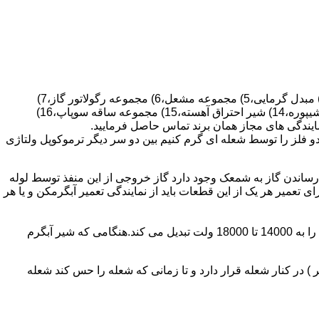
قطعات ساختمان آب گرم کن های دیواری شمعک دار عبارتند از : 1) کلاهک تعدیل،2) کلاهک تعدیل جریان دودکش،3) صفحه پشتی آبگرمکن،4) مبدل گرمایی،5) مجموعه مشعل،6) مجموعه رگولاتور گاز،7)
مجموعه رگولاتور آب،8) رویه آبگرمکن،9) صفحه پشتی آبگرمکن،10) رگولاتور آب در آبگرمکن های شمعک دار،11) بدنه،12) قاب برنجی،13) شیپوره،14) شیر احتراق آهسته،15) مجموعه ساقه سوپاپ،16)
و فلز را توسط شعله ای گرم کنیم بین دو سر دیگر ترموکوپل ولتاژی
ساندن گاز به شمعک وجود دارد گاز خروجی از این منفذ توسط لوله
عمیر هر یک از این قطعات باید از نمایندگی تعمیر آبگرمکن و یا هر
برد کنترل آبگرمکن:نیروی محرکه این برد از یک آدابتور یا دو عدد باتری 1/5 ولت تامین می شود.برای ایجاد جرقه یک تراس افزاینده این 3 ولت را به 14000 تا 18000 ولت تبدیل می کند.هنگامی که شیر آبگرم
در کنار شعله قرار دارد و تا زمانی که شعله را حس کند شعله