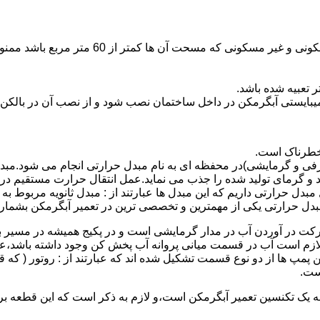
نصب وسایل گاز سوز پر مصرف مانند آبگرمکن د
یبایستی آبگرمکن در داخل ساختمان نصب شود و از نصب آن در بالکن،
 خطرناک است.
فی و گرمایشی)در محفظه ای به نام مبدل حرارتی انجام می شود.مب
د و گرمای تولید شده را جذب می نماید.عمل انتقال حرارت مستقیم د
دل حرارتی داریم که این مبدل ها عبارتند از : مبدل ثانویه مربوط ب
دل حرارتی یکی از مهمترین و تخصصی ترین در تعمیر آبگرمکن بشمار 
کت در آوردن آب در مدار گرمایشی است و در پکیج همیشه در مسیر بر
ملکرداین نوع پمپ لازم است آب در قسمت میانی پروانه آب پخش کن وجود داشته
 پمپ ها از دو نوع قسمت تشکیل شده اند که عبارتند از : روتور ( که
ست.
 به یک تکنسین تعمیر آبگرمکن است،و لازم به ذکر است که این قطعه ب