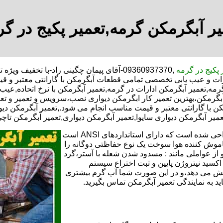
یر آبگرمکن گرمه,تعمیر پکیج در گر
 پکیج در گرمه
,09360937370-آقای پیمان چگینی راد-با تخف
رات و عیب یابی تخصصی تمامی قطعات آبگرمکن با گارانتی معتبر و ق
رمه,تعمیر آبگرمکن ادارات در گرمه,تعمیر آبگرمکن با نرخ اتحاده,عی
گرمکن،بهترین تعمیر کار ابگرمکن دیواری نصب،سرویس و تعمیر و تع
ا گارانتی معتبر و قیمت مناسب انجام می شود.,تعمیر آبگرمکن دیوار
عمیر آبگرمکن دیواری سایوا,تعمیر آبگرمکن دیواری,تعمیر آبگرمکن تاچ
تعمیر آبگرمکن گازی،آبگرمکن برقی یا آبگرمکن ایستاده ​ آبگرمکن طراحی شده است که دارای استانداردهای ANSI است
خاموش کننده هوا سوخت یک نوع حفاظتی دوگانه را
 از عواملی مانند : مسدود شدن شعله با آستر،گرد
می کندو با طراحی NOX و با استفاده از اکسید نیتروژن پایین و ثبت اختراع سیستم
ا کاهش می دهد،و در این صورت شما آب گرم بیشتری
اید به نمایندگی تعمیر آبگرمکن تماس بگیرید.