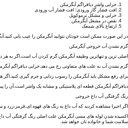
خرابی واشر دیافراگم آبگرمکن
افت فشار گاز ورودی؛ افت فشار آب ورودی
خرابی و مشکل ترموکوپل
نقص در مشعل آبگرمکن
ارتفاع بالای شمعک
در این صورت ممکن است خودتان نتوانید آبگرمکن را عیب یابی کنید.آن
گرم نشدن آب خروجی آبگرمکن
اصلی ترین و تنهاترین وظیفه آبگرمکن،گرم کردن آب است.اگر به هر دلی
گرم نشدن آب به علت های متفاوتی رخ می دهد.خرابی دیافراگم آبگر
برای رفع مشکل باید آبگرمکن را رسوب زدایی و جرم گیری کنید.اگر ه
دیافراگم آبگرمکن قطعه ای پلاستیکی و مشابه یک واشر است.آن را پیدا 
رنگ گرفتگی آب داغ خروجی
اگر اخیرا مشاهده کردید که آب داغ به رنگ های قهوه ای،قرمز،زرد و
اکسیده شدن لوله های مسی آبگرمکن علت اصلی رنگ گرفتگی آب داغ ا
سلامت شما و خانواده تان خواهد شد.