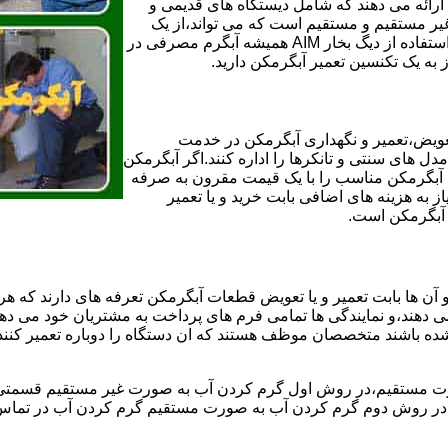
ائه می دهند که شامل دیستگاه های قدیمی و
لن و همچنین مخازن آب غیر مستقیم و مستقیم است که می تواند،از یک
سیستم دیگ بخار با کارآمدترین دیگهای آب مصرفی نیاز دارید و شما با استفاده از دیگ بخار AIM همیشه آبگرم مصرفی در
ز به یک تکنسین تعمیر آبگرمکن دارید.
عویض،تعمیر و نگهداری آبگرمکن در خدمت
 های سنتی و تانکرها را اداره کنند.اگر آبگرمکن
کند آبگرمکن مناسب را با یک قیمت مقرون به صرفه
ز به هزینه های اضافی بابت خرید و یا تعمیر
ر آبگرمکن است.
آن ها بابت تعمیر و یا تعویض قطعات آبگرمکن تعرفه های دارند که هر 
می دهند،و نمایندگی ها تمامی فرم های پرداخت به مشتریان خود می دهند
ده باشند متخصصان موظف هستند که ان دستگاه را دوباره تعمیر کنند و
 مستقیم،در روش اول گرم کردن آب به صورت غیر مستقیم قسمتی از 
ر روش دوم گرم کردن آب به صورت مستقیم گرم کردن آب در تماس مس