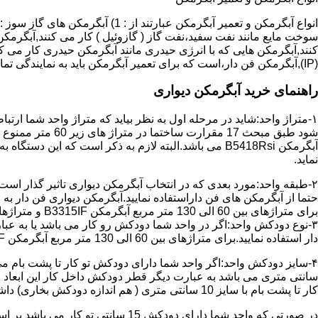
سوخت مایع مانند نفت سفید،نفت گاز ( گازوئیل ) کار می کنند,آبگرمکن 
(IP),آبگرمکن فن دار،است که برای تعمیر آبگرمکن باید به نمایندگی تماس حاصل فرمایید.
راهنمای خرید آبگرمکن دیواری
۱-متراژ واحد:شاید در مرحله اول به نظر بیاید که متراژ واحد شما ارت
آبگرمکن B5418Rsi می باشد.البته لازم به ذکر است که 
نماید.
حتما از آبگرمکن های فن داراستفاده نمایید.آبگرمکن دیواری فن دار 
برای متراژهای بین 60 الی 130 متر مربع آبگرمکن B3315IF و متراژهای بالای 130 متر مربع آبگرمکن B3318IF مناسب می باشد.
۳-نوع دودکش واحد:اگر در واحد شما دودکش رو کار می باشد یا به عبا
دار استفاده نمایید.برای متراژهای بین 60 الی 130 متر مربع آبگرمکن B3315IF و متراژهای بالای 130 متر مربع آبگرمکن B3318IF مناسب می باشد.
کار تا پشت بام با سایز 10 سانتی متری ( هم اندازه دودکش بخاری) داشته باشد تنها می توانید از آبگرمکن BX114 استفاده نمایید.
در صورتی که واحد شما دارای دودکش 15 سانتی تو کار می باشد بر اساس متراژ می توانید دستگاه های زیر را انتخاب نمایید: