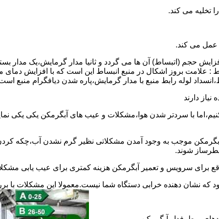
 عمل می کند.
 افزایش حجم (اتبساط) آن ها می گردد و ثانیا مدار گرمایش،یک مدار ب
 : علامت بروز اشکال در منبع انبساط این است که با افزایش دمای م
ساط،انسداد لوله رابط منبع با مدار گرمایش،پاره شدن دیافگرام منبع است
نیاز دارند
نیم،اما با سردتر شدن هوا،مشکلات و عیب های آبگرمکن یکی یکی نمای
رمکن موجب به وجود آمدن مشکلاتی نظیر گرم نشدن آب،چکه کردن آ
طرساز شوند.
وقع برای سرویس و تعمیر آبگرمکن هزینه کمتری برای عیب یابی مشکلا
د که نشان دهنده خرابی دستگاه شما نیست.معمولا این مشکلات با ب
ندهای پرطرفدار آبگرمکن