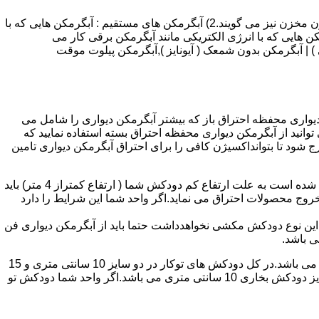
انواع آبگرمکن و تعمیر آبگرمکن عبارتند از : 1) آبگرمکن های گاز سوز : آب گرمکن های آنی دیواری,آبگرمکن های مخزن دار,آبگرمکن های بدون مخزن نیز می گویند.2) آبگرمکن های مستقیم : آبگرمکن هایی که با
ن هایی که با انرژی الکتریکی مانند آبگرمکن برقی کار می
 : آبگرمکن شمعک دار ( ترموکوپلی ) | آبگرمکن بدون شمعک ( آیونایز ),آبگرمکن پیلوت موقت
کن دیواری محفظه احتراق باز که بیشتر آبگرمکن دیواری را شامل می
 ممنوع می باشد.پس اگر متراژ واحدشما کمتر از 60 متر مربع می باشدتنها می توانید از آبگرمکن دیواری محفظه احتراق بسته استفاده نمایید که
ه خارج شود تا بتوانداکسیژن کافی را برای احتراق آبگرمکن دیواری تامین
۲-طبقه واحد:مورد بعدی که در انتخاب آبگرمکن دیواری تاثیر گذار است طبقه وقوع ساختمان است،اگر واحد شما در طبقه آخرساختمان واقع شده است به علت ارتفاع کم دودکش شما ( ارتفاع کمتراز 4 متر) باید
روج محصولات احتراق می نماید.اگر واحد شما این شرایط را دارد
ه این نوع دودکش مکشی نخواهدداشت حتما باید از آبگرمکن دیواری فن
۴-سایز دودکش واحد:اگر واحد شما دارای دودکش تو کار تا پشت بام می باشد سایز این دودکش تعیین کننده نوع آبگرمکن دیواری انتخابی شما می باشد.در کل دودکش های توکار در دو سایز 10 سانتی متری و 15
سانتی متری می باشد به عبارت دیگر قطر دودکش داخل کار این ابعاد می باشد.برای اینکه بهتر بتوانیم منظورمان را برسانیم دودکش های سایز دودکش بخاری 10 سانتی متری می باشد.اگر واحد شما دودکش تو