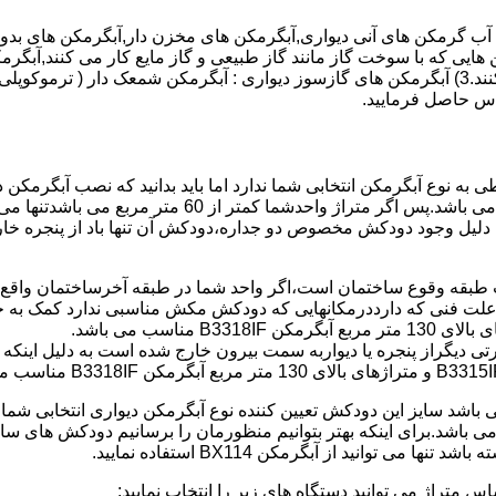
هایی که با سوخت گاز مانند گاز طبیعی و گاز مایع کار می کنند,آبگرمک
کنند,آبگرمکن هایی که با انرژی حیدری مانند آبگرمکن حیدری کار می کنند.3) آبگرمکن های گازسوز دیواری
باطی به نوع آبگرمکن انتخابی شما ندارد اما باید بدانید که نصب آبگرم
شود طبق مبحث 17 مقرارت ساختما در متراژ های زیر 60 متر
این دستگاه به دلیل وجود دودکش مخصوص دو جداره،دودکش آن تنها باد از پنجر
به علت فنی که دارددرمکانهایی که دودکش مکش مناسبی ندارد کمک به خ
رتی دیگراز پنجره یا دیواربه سمت بیرون خارج شده است به دلیل اینک