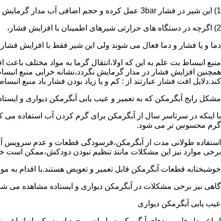
1) این شیر در فشار 3bar عمل کرده و حجم اضافی آب مدار گرمایش را تخلیه می کند.
2) اگرچه در دستگاه های حرارتی شیرهای اطمینان با افزایش فشار،
دما و یا فشار و دما فعال می شوند ولی این شیر فقط با افزایش فشار
منبع انبساط بت علم به این که اولا،انتقال گرما به مواد مختلف باعث
همچنین افزایش فشار در مدار گرمایش نگردد،نشانه خرابی منبع انبساط
کند.دلایل افت فشار عبارتند از : کم و یا زیاد بودن فشار باد منبع انب
مشکل رایج آبگرمکن که به تعمیر و عیب یابی آبگرمکن دیواری و ایستاده 
با اینکه در سرتاسر سال از آبگرمکن برای گرم کردن آب استفاده می ک
گرم محسوس تر می شود.
استفاده طولانی مدت از آبگرمکن،فرسودگی قطعات و عدم سرویس آبگ
برخی موارد نیز این مشکلات مانند تنظیم نبودن دودکش،ممکن است خ
خوشبختانه قطعات آبگرمکن قابل تعمیر و تعویض هستند.با اقدام به م
گاهی نیز برخی مشکلات در آبگرمکن دیواری و ایستاده مشاهده می شو
عیب یابی آبگرمکن دیواری
انواع مدل ها و برندهای آبگرمکن در ایران موجود است.یکی از انواع بر