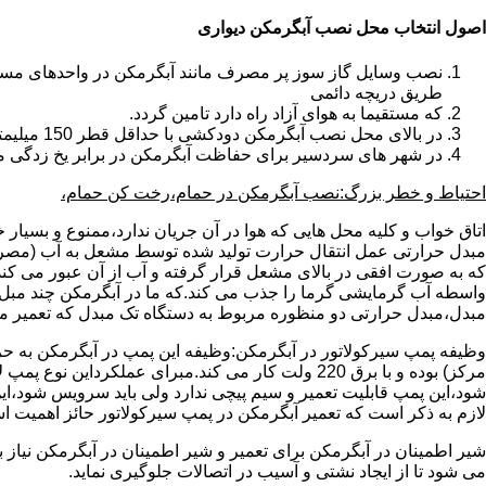
اصول انتخاب محل نصب آبگرمکن دیواری
طریق دریچه دائمی
که مستقیما به هوای آزاد راه دارد تامین گردد.
در بالای محل نصب آبگرمکن دودکشی با حداقل قطر 150 میلیمتر تعبیه شده باشد.
در شهر های سردسیر برای حفاظت آبگرمکن در برابر یخ زدگی م
احتیاط و خطر بزرگ:نصب آبگرمکن در حمام،رخت کن حمام،
اتاق خواب و کلیه محل هایی که هوا در آن جریان ندارد،ممنوع و بسیار
مبدل حرارتی عمل انتقال حرارت تولید شده توسط مشعل به آب (مصر
که به صورت افقی در بالای مشعل قرار گرفته و آب از آن عبور می کن
واسطه آب گرمایشی گرما را جذب می کند.که ما در آبگرمکن چند مبل مب
مبدل،مبدل حرارتی دو منظوره مربوط به دستگاه تک مبدل که تعمیر مب
وظیفه پمپ سیرکولاتور در آبگرمکن:وظیفه این پمپ در آبگرمکن به حر
مرکز) بوده و با برق 220 ولت کار می کند.مبرای ع
شود،این پمپ قابلیت تعمیر و سیم پیچی ندارد ولی باید سرویس شود،این
لازم به ذکر است که تعمیر آبگرمکن در پمپ سیرکولاتور حائز اهمیت ا
شیر اطمینان در آبگرمکن برای تعمیر و شیر اطمینان در آبگرمکن نیاز
می شود تا از ایجاد نشتی و آسیب در اتصالات جلوگیری نماید.