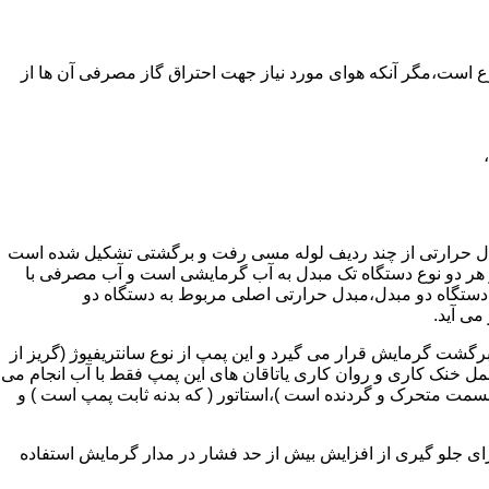
ر واحدهای مسکونی و غیر مسکونی که مسحت آن ها کمتر از 60 متر مربع باشد ممنوع است،مگر آنکه هوای مورد نیاز جهت احتراق گاز مصرفی آن ها از
دل حرارتی از چند ردیف لوله مسی رفت و برگشتی تشکیل شده است
ر هر دو نوع دستگاه تک مبدل به آب گرمایشی است و آب مصرفی با
ه دستگاه دو مبدل،مبدل حرارتی اصلی مربوط به دستگاه دو
می آید.
گشت گرمایش قرار می گیرد و این پمپ از نوع سانتریفیوژ (گریز از
 باشد،عمل خنک کاری و روان کاری یاتاقان های این پمپ فقط با آب انجام می
 قسمت متحرک و گردنده است )،استاتور ( که بدنه ثابت پمپ است ) و
رای جلو گیری از افزایش بیش از حد فشار در مدار گرمایش استفاده