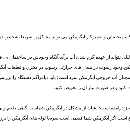
گاه متخصص و تعمیرکار آبگرمکن می تواند مشکل را سریعا تشخیص دهد 
لی نتواند از عهده گرم شدن آب برآید،آنگاه وجودش در ساختمان بی فای
مکن،وجود رسوب در مبدل های حرارتی،رسوب در مخزن و قطعات آبگرم
مچنان آب خروجی آبگرمکن سرد است؛ باید دیافراگم دستگاه را بررسی 
کنید و در صورت نیاز آن را تعویض کنید.
 سبز درآمده است؛ نشان از مشکل در آبگرمکن شماست.گاهی طعم و بوی 
ست.اگر آبگرمکن شما قدیمی است،سریعا لوله های آبگرمکن را بررسی