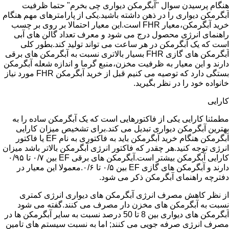
هنگام پرسیدن سوال "آبگرمکن دیواری چی بخرم" حتما ظرفیت
آبگرمکن دیواری را در ذهن داشته باشید.یکی از پارامترهای مهم هنگام
خرید آبگرمکن،معیار FHR است.این معیار احتمالا بر روی بر چسب
راهنمای انرژی محصول درج می شود و معرف تعداد گالن های آبی
است که یک آبگرمکن در هر ساعت می تواند تولید کند.بطور کلی
آبگرمکن های گازی FHR بسیار بالاتری نسبت به آبگرمکن های برقی
دارند و این معیار به ظرفیت مخزن،منبع گرما و اندازه شعله آبگرمکن
بستگی دارد که توصیه می کنیم قبل از خرید آبگرمکن FHR مورد نیاز
خانواده خود را در نظر بگیرید.
کارایی
مطمئنا کارایی یکی از فاکتورهایی است که یک آبگرمکن ساده را به
بهترین آبگرمکن دیواری تبدیل می کند.برای تشخیص میزان کارایی
آبگرمکن هنگام خرید آبگرمکن باید به فاکتوری به نام EF یا فاکتور
انرژی توجه کنید.هر چقدر که فاکتور انرژی آبگرمکن بالاتر باشد میزان
کارایی آبگرمکن بیشتر است.آبگرمکن های برقی EF بین ۰/۷ تا ۰/۹۵
دارند و آبگرمکن های گازی EF بین ۰/۵ تا ۰/۶.معمولا این معیار در
دفترچه راهنمای آبگرمکن ذکر می شود.
از نظر کاهش مصرف انرژی آبگرمکن های دیواری انرژی کمتری
نسبت به آبگرمکن های مخزن دار مصرف می کنند.گفته می شود
آبگرمکن های دیواری بین 8 تا 50 درصد نسبت به سایر آبگرمکن ها در
مصرف انرژی صرفه جویی می کنند; اما به نسبت سیستم های تامین