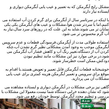
مشکل رایج آبگرمکن که به تعمیر و عیب یابی آبگرمکن دیواری و
ایستاده نیاز دارند
با اینکه در سرتاسر سال از آبگرمکن برای گرم کردن آب استفاده می
کنیم،اما با سردتر شدن هوا،مشکلات و عیب های آبگرمکن یکی یکی
نمایان تر می شوند.شاید به این علت که در روزهای سرد سال،نیاز به
آب گرم محسوس تر می شود.
استفاده طولانی مدت از آبگرمکن،فرسودگی قطعات و عدم سرویس
آبگرمکن موجب به وجود آمدن مشکلاتی نظیر گرم نشدن آب،چکه
کردن آب از دستگاه،تغییر رنگ آب و کاهش فشار آب آبگرمکن می
شود.در برخی موارد نیز این مشکلات مانند تنظیم نبودن
دودکش،ممکن است خطرساز شوند.
خوشبختانه قطعات آبگرمکن قابل تعمیر و تعویض هستند.با اقدام به
موقع برای سرویس و تعمیر آبگرمکن هزینه کمتری برای عیب یابی
مشکلات آن می پردازید.
گاهی نیز برخی مشکلات در آبگرمکن دیواری و ایستاده مشاهده می
شود که نشان دهنده خرابی دستگاه شما نیست.معمولا این مشکلات با
بررسی و تنظیم مجدد آبگرمکن توسط خودتان رفع می شود.