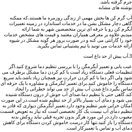
جرم گرفته باشد.
نوشته های مشابه
آب گرم کن ها بخش مهمی از زندگی روزمره ما هستند،که ممکنه
گاهی دچار مشکل بشن.ما در خدمات استاندارد در زمینه تعمیرات
آبگرم کن رو با حرفه ای ترین متخصصین شهر به شما ارائه
میدیم.علاوه بر معرفی همیاران معتمد و قیمت های مشخص خدمات
خود را گارانتی می کنه و در صورت بروز هر گونه مشکل در شیوه
ارائه خدمات می تونید با تیم پشتیبانی تماس بگیرید.
3.آب بیش از حد داغ است
عیب یابی و تعمیر آبگرمگن را با بررسی تنظیم دما شروع کنید.اگر
تنظیمات فعلی دستگاه زیاد است با کم کردن دما مشکل برطرف می
شود ولی اگر دما با کم کردن حرارت نیز همچنان زیاد باشد،باید سریع
دستگاه را خاموش کنید.برای تعمیر آبگرمکن و مشاوره با یک حرفه ای
تماس بگیرد.داغ شدن آب بیش از حد می تواند خطراتی را ایجاد
کند.گاهی حتی با تنظیم دما،صدای آب جوش از درون دستگاه شنیده
می شود و دمای آب بسیار بالاتر از حد تنظیم شده است.در این صورت
امکان خرابی شیر تنظیم وجود دارد.تعمیر آبگرمکن دیواری که قادر به
تنظیم دمای آب نیست یک کار تخصصی است که نیاز به تعویض قسمت
معیوب دارد.در این مورد هرگز بدون تجربه قبلی نباید روکش بدنه
دستگاه را باز کنید.تنها کار درست خاموش کردن دستگاه برای کاهش
دمای آب و تماس با تعمیرکار است.