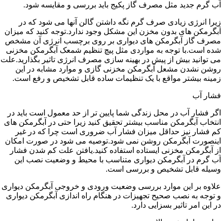
آب گرم جدید مثل مصرف گاز پکیج باید بررسی و مقایسه شود.
زیرا انرژی زیادی صرف گرم نگه داشتن گالن آنها می شود که در
آبگرمکن های بدون مخزن این مشکل وجود ندارد.توجه کنید که میزان
مصرف گاز آبگرمکن های دیواری بر روی برچسب انرژی آن مشخص
شده است.با توجه به مواردی مثل پیچ تنظیم شمعک آبگرمکن مخزنی
می توانید بیش از پیش در بهینه سازی مصرف انرژی تاثیر بگذارید.علت
روشن نشدن مشعل آبگرمکن مخزنی گازی و موارد مشابه در این
زمینه بیشتر مواقع با یک تنظیمات ساده قابل تشخیص و رفع است.
فشار آب
اگر فشار آب در محل زندگی شما پایین تر از حد معمول است باید در
انتخاب آبگرمکن مناسب بیشتر تحقیق کنید زیرا حتی در آبگرمکن های
کم فشار نیز حداقل میزان فشار آب ضروری است چرا که در غیر
اینصورت آبگرمکن روشن نمی شود.توصیه می شود در صورت امکان
از آبگرمکن مخزنی ایستاده استفاده کنید.یافتن علت کم شدن فشار
آب گرم در آبگرمکن دیواری متناسب با محیط و وضعیت نصب این
وسیله قابل تشخیص و بررسی است.
علاوه بر این موارد بررسی وضعیت ورودی و خروجی آبگرمکن دیواری
و توجه به نصب صحیح تجهیزات در هنگام راه اندازی آبگرمکن دیواری
در این امر تاثیر بسزایی دارد.