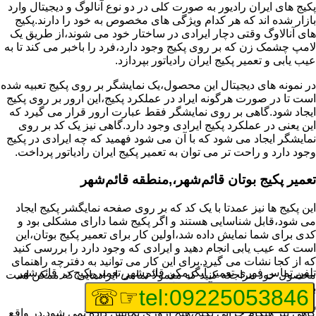
پکیج های ایران رادیور به صورت کلی در دو نوع آنالوگ و دیجیتال وارد
بازار شده اند که هر کدام ویژگی های مخصوص به خود را دارند.پکیج
های آنالاوگ وقتی دچار ایرادی در ساختار خود می شوند،از طریق یک
لامپ چشمک زن که بر روی پکیج وجود دارد،فرد را باخبر می کند تا به
عیب یابی و تعمیر پکیج ایران رادیاتور بپردازد.
در نمونه های دیجیتال این محصول،یک نمایشگر بر روی پکیج تعبیه شده
است تا در صورت هرگونه ایراد در عملکرد پکیج،این ارور بر روی پکیج
ایجاد شود.گاهی بر روی نمایشگر فقط عبارت ارور قرار می گیرد که
این یعنی در عملکرد پکیج ایرادی وجود دارد.گاهی نیز یک کد بر روی
نمایشگر ایجاد می شود که با آن می شود فهمید که چه ایرادی در پکیج
وجود دارد و راحت تر می توان به تعمیر پکیج ایران رادیاتور پرداخت.
تعمیر پکیج بوتان قائم‌شهر،,منطقه قائم‌شهر
این پکیج ها نیز عمدتا با یک کد که بر روی صفحه نمایگشر پکیج ایجاد
می شود،قابل شناسایی هستند و اگر پکیج شما دارای مشکلی بود و
کدی برای شما نمایش داده شد،اولین کار برای تعمیر پکیج بوتان،این
است که عیب یابی انجام دهید و ایرادی که وجود دارد را بررسی کنید
که از کجا نشات می گیرد.برای این کار می توانید به دفترچه راهنمای
تلفن تماس فوری
تعمیر آبگرمکن قائم‌شهر،تعمیر پکیج در قائم‌شهر
محصول خود مراجعه کنید که معمولا تمامی ایرادهایی که ممکن است
برای پکیج پیش بیاید در آن قرار گرفته است.
☞☏
tel:09225053846
گاهی نیز هنگام خرابی پکیج،هیچ اروری نمایش داده نمی شود.در واقع