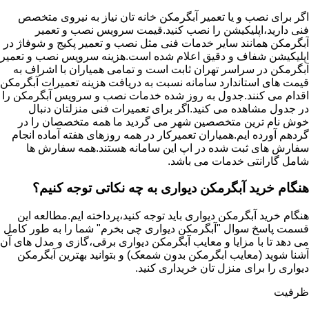
اگر برای نصب و یا تعمیر آبگرمکن خانه تان نیاز به نیروی متخصص
فنی دارید،اپلیکیشن را نصب کنید.قیمت سرویس نصب و تعمیر
آبگرمکن همانند سایر خدمات فنی مثل نصب و تعمیر پکیج و شوفاژ در
اپلیکیشن شفاف و دقیق اعلام شده است.هزینه سرویس نصب و تعمیر
آبگرمکن در سراسر تهران ثابت است و تمامی همیاران با اشراف به
قیمت های استاندارد سامانه نسبت به دریافت هزینه تعمیرات آبگرمکن
اقدام می کنند.جدول به روز شده خدمات نصب و سرویس آبگرمکن را
در جدول مشاهده می کنید.اگر برای تعمیرات فنی منزلتان دنبال
خوش نام ترین متخصصین شهر می گردید ما همه متخصصان را در
گردهم آورده ایم.همیاران تعمیرکار در همه روزهای هفته آماده انجام
سفارش های ثبت شده در اپ این سامانه هستند.همه سفارش ها
شامل گارانتی خدمات می باشد.
هنگام خرید آبگرمکن دیواری به چه نکاتی توجه کنیم؟
هنگام خرید آبگرمکن دیواری باید توجه کنید،پرداخته ایم.مطالعه این
قسمت پاسخ سوال "آبگرمکن دیواری چی بخرم" شما را به طور کامل
می دهد تا با مزایا و معایب آبگرمکن دیواری برقی،گازی و مدل های آن
آشنا شوید (معایب ابگرمکن بدون شمعک) و بتوانید بهترین آبگرمکن
دیواری را برای منزل تان خریداری کنید.
ظرفیت