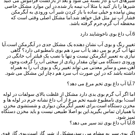
شیرهای آب و گاز بسته می شود و بعد از بازگشت فراموش می کنید
شیرها را باز کنید یا مثلا آب نیمه باز شده.در این موارد مشکل خاصی
پیش نیامده و خیلی ساده با باز کردن شیر آب ورودی به آبگرمکن
فشار آب نیز مثل قبل خواهد شد.اما مشکل اصلی وقتی است که
محفظه آب گرم،جرم گرفته باشد.
6.آب داغ بوی ناخوشایند دارد
تغییر رنگ و بوی آب نشان دهنده یک مشکل جدی در آبگرمکن است.آیا
تنها آب گرم بو می دهد یا آب سرد هم بوی نامطبوعی دارد؟ گاهی
نیازی به تعمیر آبگرمکن نیست و تنها با نصب یک فیلتر آب خانگی در
ورودی دستگاه می توان مقدار زیادی از سختی آب را گرفت.وجود
آهن،مس و سایر معدنی می تواند تغییر رنگ و بوی آب را به همراه
داشته باشد که در این صورت آب سرد هم دچار این مشکل می شود.
7.آیا آب داغ بوی تخم مرغ می دهد؟
اما اگر آب گرم بوی بدی دارد مشکل از غلظت بالای سولفات در لوله
است! بوی نامطبوع شبیه تخم مرغ از آب داغ نشانه جرم در لوله ها و
مخزن دستگاه است.برای تعمیر آبگرمکن دیواری و شستشوی مخزن
با همیاران تماس بگیرید.این بو اصلا طبیعی نیست و باید مخزن دستگاه
تمیز شود.
8.آیا آب داغ بوی تند سیر می دهد؟
اگر بوی سیر به مشام می رسد،مشکل از شیر گاز است.بوی گاز قوی