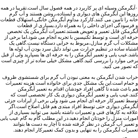
۰آبگرمکن وسیله ای پر کاربرد در همه فصول سال است.تقریبا در همه
روزها این آبگرمکن های دیواری و ایستاده،روشن هستند و آب گرم
خانه را تامین می کنند.کارکرد مداوم آبگرمکن خانگی،استهلاک قطعات
و فرسودگی اجزای داخلی را به همراه دارد.بسیاری از قطعات
آبگرمکن قابل تعمیر و تعویض هستند.تعمیرات آبگرمکن یک تخصص
حرفه ای است و توسط تکنیسین با تجربه انجام می شود.اما برخی از
مشکلات آب گرم منازل،مربوط به خرابی دستگاه نیست.گاهی یک
اشتباه ساده در تنظیم حرارت می تواند دلیل سرد بودن آب لوله ها
باشد.عیب یابی و تعمیر آبگرمکن را به حرفه ای ها بسپارید ولی از قبل
برخی موارد را بررسی کنید.گاهی مشکل خیلی ساده تر از چیزی است
که تصور می کنید.
خراب شدن آبگرمکن به معنی نبودن آب گرم برای شستشوی ظروف
و حمام است.این یک مشکل جدی برای خانواده است هزینه تعمیرات
هم باعث شده تا گاهی افراد خودشان اقدام به تعمیر آبگرمکن
کنند.عیب یابی و تعمیر آبگرمکن دیواری یک کار تخصصی است که
توسط تعمیرکار حرفه ای انجام می شود ولی برخی از ایرادات جزئی
آبگرمکن دیواری حتی توسط افراد مبتدی هم قابل اصلاح است.اگر
علاقه به کارهای فنی و تعمیرات داشته باشید می توانید بسیاری از
امورات منزل را خودتان انجام دهید.در این مطلب گام به گام عیب یابی
و تعمیر آب گرمکن در نظر گرفته شده تا آچار به دست ها بتوانند
تعمیرات آبگرمکن را به تنهایی و بدون کمک تعمیرکار انجام دهند.