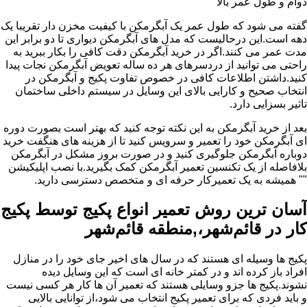
دوام و طول عمر بالا
گفته می شود که طول عمر یک آبگرمکن با کیفیت مخزن دار تقریبا یک
دهه است.این درحالیست که مدل های آبگرمکن دیواری تا دو برابر این
مدت عمر می کنند.اگر در خرید آبگرمکن دقت کافی را بکار ببرید به
راحتی می توانید از دردسرهای هر ده ساله تعویض آبگرمکن نجات پیدا
کنید.داشتن اطلاعات کافی در خصوص تفاوت پکیج و آبگرمکن در
انتخاب صحیح و کارایی بالای این وسایل در سیستم داخلی ساختمان
تاثیر بسزایی دارد.
بعد از خرید آبگرمکن به این نکته توجه کنید که بهتر است بصورت دوره
ای آبگرمکن خود را تعمیر و سرویس کنید تا از هزینه های هنگفت خرید
دوباره آبگرمکن جلوگیری کنید و در صورت بروز مشکل در آبگرمکن
بلافاصله از یک تکنسین تعمیر آبگرمکن کمک بگیرید.با نصب اپلیکیشن
"" همیشه به یک تعمیرکار حرفه ای و متخصص دسترسی دارید.
آسان ترین روش تعمیر انواع پکیج توسط پکیج
کار در قائم‌شهر،,منطقه قائم‌شهر
پکیج ها وسیله ای هستند که در سال های اخیر جای خود را در منازل
افراد باز کرده اند و در کمتر خانه ای است که این وسایل دیده
نشوند.پکیج ها جزو وسایلی هستند که تعمیر آن ها کار هر کسی نیست
و باید فردی که برای تعمیر پکیج انتخاب می شود،از توانایی بالایی