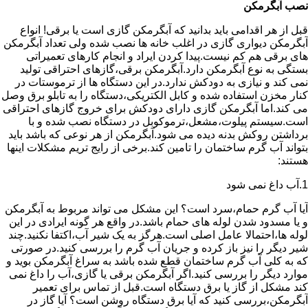
نصب آبگرمکن
قبل از هر اقدامی باید بدانید که آبگرمکن گازی است یا برقی! انواع
آبگرمکن دیواری گازی در اغلب خانه ها نصب شده ولی تعداد آبگرمکن
های برقی هم کم نیست.پیدا کردن ایراد و انجام کارهای تعمیراتی
بستگی به نوع آبگرمکن دارد.آبگرمکن برقی،گازهای احتراقی تولید
نمی کند و نیازی به دودکش ندارد.در این دستگاه ها از ترموستات در
کنار مخزن استفاده شده و کابل الکتریکی،دستگاه را به تابلو برق وصل
می کند.اما آبگرمکن گازی دارای دودکش برای خروج گازهای احتراقی
است.سیستم پیلوت،مشعل،ترموکوبل در دستگاه نصب شده و با
برداشتن روکش بدنه دیده می شود.آبگرمکن از هر نوعی که باشد باید
بتواند آب گرم ساختمان را تامین کند.برخی از رایج تریم مشکلات اینها
هستند:
1.آب داغ نمی شود
آیا آب گرم حمام،سرد است؟ این مشکل می تواند مربوط به آبگرمکن
و یا مسدود شدن لوله های حمام باشد.در واقع هر گونه ایرادی در این
لوله ها،احتمالا عامل اصلی است.هرگز به یک شیر آب،اکتفا نکنید.چند
شیر دیگر را نیز باز کرده و جریان آب گرم را بررسی کنید.در صورتی
که به کلی آب گرم ساختمان قطع شده باشد به سراغ آبگرمکن بوید و
موارد دیگر را بررسی کنید.اگر آبگرمکن برقی یا گازی،آب را داغ نمی
کند مشکل از گاز یا برق دستگاه است.قبل از تماس برای تعمیر
آبگرمکن،بررسی کنید که آیا برق دستگاه روشن است؟ آیا گاز در