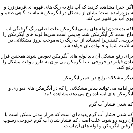
اگر اخیرا مشاهده کردید که آب داغ به رنگ های قهوه ای،قرمز،زرد و
سبز درآمده است؛ نشان از مشکل در آبگرمکن شماست.گاهی طعم و
بوی آب نیز تغییر می کند.
اکسیده شدن لوله های مسی آبگرمکن علت اصلی رنگ گرفتگی آب
داغ است.اگر آبگرمکن شما قدیمی است،سریعا لوله های آبگرمکن را
بررسی کنید.زیرا استفاده از آب زنگ زده،موجب بروز مشکلاتی در
سلامت شما و خانواده تان خواهد شد.
برای رفع مشکل آن باید لوله های آبگرمکن تعویض شوند.همچنین قرار
دادن فیلتر در خروجی آب آبگرمکن می توان به طور موقت مشکل را
رفع کند.
دیگر مشکلات رایج در تعمیر آبگرمکن
در ادامه می توانید سایر مشکلاتی را که در آبگرمکن های دیواری و
آبگرمکن های ایستاده رخ می دهد،مشاهده کنید:
کم شدن فشار آب گرم
کم شدن فشار آب گرم پدیده ای است که هر از مدتی ممکن است با
آن روبه رو شوید.علت اصلی کم فشار شدن آب گرم خروجی،رسوب
گرفتن آبگرمکن و لوله های آن است.