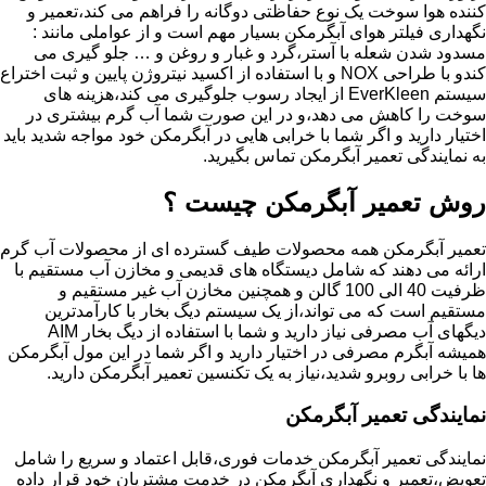
کننده هوا سوخت یک نوع حفاظتی دوگانه را فراهم می کند،تعمیر و
نگهداری فیلتر هوای آبگرمکن بسیار مهم است و از عواملی مانند :
مسدود شدن شعله با آستر،گرد و غبار و روغن و … جلو گیری می
کندو با طراحی NOX و با استفاده از اکسید نیتروژن پایین و ثبت اختراع
سیستم EverKleen از ایجاد رسوب جلوگیری می کند،هزینه های
سوخت را کاهش می دهد،و در این صورت شما آب گرم بیشتری در
اختیار دارید و اگر شما با خرابی هایی در آبگرمکن خود مواجه شدید باید
به نمایندگی تعمیر آبگرمکن تماس بگیرید.
روش تعمیر آبگرمکن چیست ؟
تعمیر آبگرمکن همه محصولات طیف گسترده ای از محصولات آب گرم
ارائه می دهند که شامل دیستگاه های قدیمی و مخازن آب مستقیم با
ظرفیت 40 الی 100 گالن و همچنین مخازن آب غیر مستقیم و
مستقیم است که می تواند،از یک سیستم دیگ بخار با کارآمدترین
دیگهای آب مصرفی نیاز دارید و شما با استفاده از دیگ بخار AIM
همیشه آبگرم مصرفی در اختیار دارید و اگر شما در این مول آبگرمکن
ها با خرابی روبرو شدید،نیاز به یک تکنسین تعمیر آبگرمکن دارید.
نمایندگی تعمیر آبگرمکن
نمایندگی تعمیر آبگرمکن خدمات فوری،قابل اعتماد و سریع را شامل
تعویض،تعمیر و نگهداری آبگرمکن در خدمت مشتریان خود قرار داده