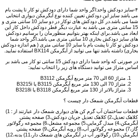
۴-سایز دودکش واحد:اگر واحد شما دارای دودکش تو کار تا پشت بام
می باشد سایز این دودکش تعیین کننده نوع آبگرمکن دیواری انتخابی
شما می باشد.در کل دودکش های توکار در دو سایز 10 سانتی متری و
15 سانتی متری می باشد به عبارت دیگر قطر دودکش داخل کار این
ابعاد می باشد.برای اینکه بهتر بتوانیم منظورمان را برسانیم دودکش
های سایز دودکش بخاری 10 سانتی متری می باشد.اگر واحد شما
دودکش تو کار تا پشت بام با سایز 10 سانتی متری ( هم اندازه دودکش
بخاری) داشته باشد تنها می توانید از آبگرمکن BX114 استفاده نمایید.
در صورتی که واحد شما دارای دودکش 15 سانتی تو کار می باشد بر
اساس متراژ می توانید دستگاه های زیر را انتخاب نمایید:
متراژ 60 الی 70 متر مربع آبگرمکن B3112
متراژ 70 الی 130 متر مربع آبگرمکن B3115 یا B3215i
متراژ بالاتر از 130 متر مربع آبگرمکن B3118 یا B3218i
قطعات آبگرمکن شمعک دار چیست ؟
قطعات ساختمان آب گرم کن های دیواری شمعک دار عبارتند از : 1)
کلاهک تعدیل،2) کلاهک تعدیل جریان دودکش،3) صفحه پشتی
آبگرمکن،4) مبدل گرمایی،5) مجموعه مشعل،6) مجموعه رگولاتور
گاز،7) مجموعه رگولاتور آب،8) رویه آبگرمکن،9) صفحه پشتی
آبگرمکن،10) رگولاتور آب در آبگرمکن های شمعک دار،11) بدنه،12)