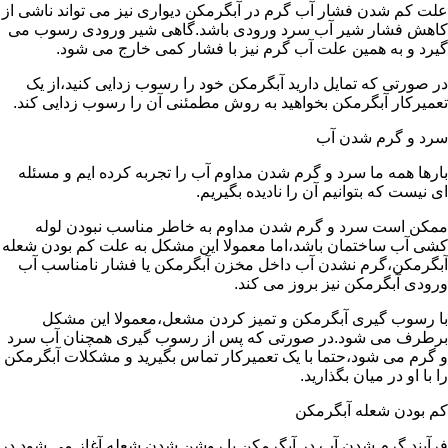
علت کم شدن فشار آب گرم در آبگرمکن دیواری نیز می تواند ناشی از
کاهش فشار شیر آب سرد ورودی باشد.گاهی شیر ورودی رسوب می
گیرد و به همین علت آب گرم نیز با فشار کمی خارج می شود.
در صورتی که تمایل دارید آبگرمکن خود را رسوب زدایی کنید،از یک
تعمیرکار آبگرمکن بخواهید به روش مطمئنی آن را رسوب زدایی کند.
سرد و گرم شدن آب
بارها همه ما سرد و گرم شدن مداوم آب را تجربه کرده ایم و مسئله
ای نیست که بتوانیم آن را نادیده بگیریم.
ممکن است سرد و گرم شدن مداوم به خاطر مناسب نبودن لوله
کشی آب ساختمان باشد،اما معمولا این مشکل به علت کم بودن شعله
آبگرمکن،گرم نشدن آب داخل مخزن آبگرمکن یا فشار نامناسب آب
ورودی آبگرمکن نیز بروز می کند.
با رسوب گیری آبگرمکن و تمیز کردن مشعل،معمولا این مشکل
برطرف می شود.در صورتی که پس از رسوب گیری همچنان آب سرد
و گرم می شود،حتما با یک تعمیرکار تماس بگیرید و مشکلات آبگرمکن
را با او در میان بگذارید.
کم بودن شعله آبگرمکن
فرآیند گرم شدن آب در آبگرمکن با روشن شدن شعله آغاز می شود.در