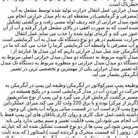
خطرناک است.
مبدل حرارتی عمل انتقال حرارت تولید شده توسط مشعل به آب
(مصرفی و گرمایشی)در محفظه ای به نام مبدل حرارتی انجام می
شود.مبدل حرارتی از چند ردیف لوله مسی رفت و برگشتی تشکیل
شده است که به صورت افقی در بالای مشعل قرار گرفته و آب از آن
عبور می کند و گرمای تولید شده را جذب می نماید.عمل انتقال
حرارت مستقیم در هر دو نوع دستگاه تک مبدل به آب گرمایشی است
و آب مصرفی با واسطه آب گرمایشی گرما را جذب می کند.که ما در
آبگرمکن چند مبل مبدل حرارتی داریم که این مبدل ها عبارتند از :
مبدل ثانویه مربوط به دستگاه دو مبدل،مبدل حرارتی اصلی مربوط به
دستگاه دو مبدل،مبدل حرارتی دو منظوره مربوط به دستگاه تک مبدل
که تعمیر مبدل حرارتی یکی از مهمترین و تخصصی ترین در تعمیر
آبگرمکن بشمار می آید.
وظیفه پمپ سیرکولاتور در آبگرمکن:وظیفه این پمپ در آبگرمکن به
حرکت در آوردن آب در مدار گرمایشی است و در پکیج همیشه در
مسیر برگشت گرمایش قرار می گیرد و این پمپ از نوع سانتریفیوژ
(گریز از مرکز) بوده و با برق 220 ولت کار می کند.مبرای عملکرداین
نوع پمپ لازم است آب در قسمت میانی پروانه آب پخش کن وجود
داشته باشد،عمل خنک کاری و روان کاری یاتاقان های این پمپ فقط با
آب انجام می شود،این پمپ قابلیت تعمیر و سیم پیچی ندارد ولی باید
سرویس شود،این پمپ ها از دو نوع قسمت تشکیل شده اند که عبارتند
از : روتور ( که قسمت متحرک و گردنده است )،استاتور ( که بدنه ثابت
پمپ است ) و لازم به ذکر است که تعمیر آبگرمکن در پمپ سیرکولاتور