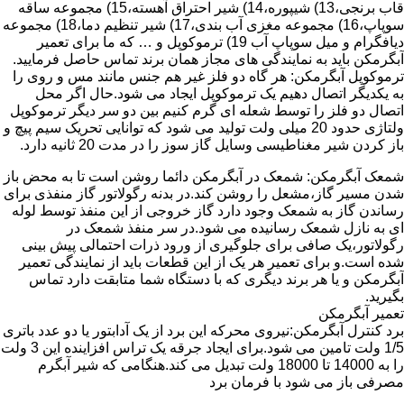
قاب برنجی،13) شیپوره،14) شیر احتراق آهسته،15) مجموعه ساقه
سوپاپ،16) مجموعه مغزی آب بندی،17) شیر تنظیم دما،18) مجموعه
دیافگرام و میل سوپاپ آب 19) ترموکوپل و … که ما برای تعمیر
آبگرمکن باید به نمایندگی های مجاز همان برند تماس حاصل فرمایید.
ترموکوپل آبگرمکن: هر گاه دو فلز غیر هم جنس مانند مس و روی را
به یکدیگر اتصال دهیم یک ترموکوپل ایجاد می شود.حال اگر محل
اتصال دو فلز را توسط شعله ای گرم کنیم بین دو سر دیگر ترموکوپل
ولتاژی حدود 20 میلی ولت تولید می شود که توانایی تحریک سیم پیچ و
باز کردن شیر مغناطیسی وسایل گاز سوز را در مدت 20 ثانیه دارد.
شمعک آبگرمکن: شمعک در آبگرمکن دائما روشن است تا به محض باز
شدن مسیر گاز،مشعل را روشن کند.در بدنه رگولاتور گاز منفذی برای
رساندن گاز به شمعک وجود دارد گاز خروجی از این منفذ توسط لوله
ای به نازل شمعک رسانیده می شود.در سر منفذ شمعک در
رگولاتور،یک صافی برای جلوگیری از ورود ذرات احتمالی پیش بینی
شده است.و برای تعمیر هر یک از این قطعات باید از نمایندگی تعمیر
آبگرمکن و یا هر برند دیگری که با دستگاه شما متابقت دارد تماس
بگیرید.
تعمیر آبگرمکن
برد کنترل آبگرمکن:نیروی محرکه این برد از یک آدابتور یا دو عدد باتری
1/5 ولت تامین می شود.برای ایجاد جرقه یک تراس افزاینده این 3 ولت
را به 14000 تا 18000 ولت تبدیل می کند.هنگامی که شیر آبگرم
مصرفی باز می شود با فرمان برد