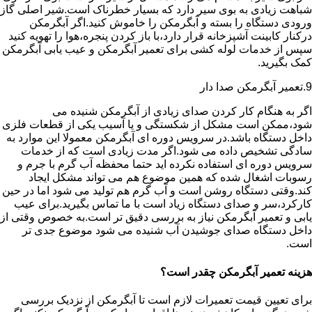
شباهت زیادی به بوی سیر دارد که بسیار خطرناک است.شیر اصلی گاز
ورودی دستگاه را بسته و آبگرمکن را خاموش کنید.اگر آبگرمکن
درکنار کابینت آشپزخانه قرار دارد،با باز کردن پنجره،هوا را تهویه کنید
سپس از خدمات لوله کشی برای تعمیر آبگرمکن و عیب یابی آبگرمکن
کمک بگیرید.
9.تعمیر آبگرمکن صدا دار
اگر به هنگام کار کردن صدای زیادی از آبگرمکن شنیده می
شود،ممکن است مشکل از شکستگی و یا آسیب یکی از قطعات فلزی
داخل دستگاه باشد.در سرویس دوره ای آبگرمکن معمولا این موارد به
سادگی تشخیص داده می شود.اگر مدت زیادی است که از خدمات
سرویس دوره ای استفاده نکرده اید حتما محفظه آب گرم با جرم و
رسوبات اشغال شده که همین موضوع هم می تواند مشکل ایجاد
کند.وقتی دستگاه روشن است و آب گرم هم تولید می شود اما در حین
کارکرد،سر و صدای دستگاه زیاد است با ما تماس بگیرید.برای عیب
یابی و تعمیر آبگرمکن نیاز به بررسی دقیق تر است.به خصوص وقتی از
داخل دستگاه صدای جوشیدن آب شنیده می شود موضوع جدی تر
است.
هزینه تعمیر آبگرمکن چقدر است؟
برای تعیین قیمت تعمیرات لازم است تا آبگرمکن از نزدیک بررسی