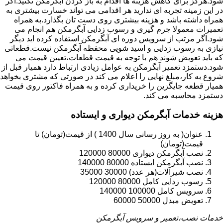
شود.هرگز برای کاهش هزینه ها اقدام به باز کردن آبگرمکن نکنید.اگر
در این زمینه تجربه ای ندارید هر اقدامی می تواند خسارت بیشتری به
همراه داشته باشد و هزینه بیشتری روی دست تان بگذارد.به همراه
تعمیرات معمولا جرم گیری و رسوب زدایی آبگرمکن هم انجام می
شود.اگر مرتب از سرویس دوره ای آبگرمکن استفاده کرده اید دیگر
نیازی به رسوب زدایی و اسید شویی محفظه آبگرمکن نیست.قطعاتی
که باید تعویض شوند هم با توجه به قیمت قطعات،تعیین قیمت می
شود.دستمزد تعمیر آبگرمکن به عوامل زیادی ارتباط دارد همیار قبل از
شروع به کار،مبلغ نهایی را اعلام می کند در صورتی که مشتری بخواهد
همیار قطعه جایگزین را خریداری کرده و به همراه فاکتور روی قیمت
دستمزد محاسبه می کند.
هزینه خدمات آبگرمکن دیواری و ایستاده
عنوان( به روز رسانی سال 1400 ) از قیمت(تومان) تا
قیمت(تومان)
نصب آبگرمکن دیواری 80000 120000
نصب آبگرمکن ایستاده 80000 140000
نصب شیرآلات(هر عدد) 30000 35000
رسوب زدایی کامل 80000 120000
سرویس کامل 100000 140000
تعویض مبدل 50000 60000
خدمات نصب،تعمیر و سرویس آبگرمکن