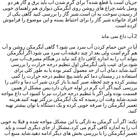
جریان است یا قطع شده؟ برای گرم شدن آب باید برق و گاز هر دو
وصل باشد.چراغ های روشن روی آبگرمکن دیواری هم راهنمای خوبی
از رسیدن سوخت به آن است.شیر گاز را بررسی کنید گاهی یکی از
افراد خانواده شیر گاز را برای احتیاط بسته و این موضوع را فراموش
کرده است.
2.آب داغ نمی ماند
آیا در حین حمام کردن آب سرد می شود؟ گاهی آبگرمکن روشن و آب
هم گرم است ولی بعد از چند دقیقه،آب سرد می شود.اگر آبگرمکن
بتواند آب را به اندازه کافی داغ کند نباید در هنگام مصرف،آب سرد
شود.برای عیب یابی آبگرمکن اول تنظیم درجه حرارت را بررسی
کنید.شاید دمای آب از حد معمول کمتر بوده یا به طور کلی برای
استفاده در زمستان دما کم باشد.پیچ تنظیم درجه حرارت را کمی
بیشتر کرده و چند لحظه صبر کنید.با باز کردن شیر آب دما و داغی را
بررسی کنید.اگر آب گرم در لوله جریان دارد،پس مشکل از همین
قسمت بوده ولی اگر با تنظیم درجه حرارت نیز با کمبود اب داغ مواجه
شدید،شاید وقت آن رسیده که یک آبگرمکن بزرگتر تهیه کنید.هزینه
تعمیر آبگرمکن را صرفه جویی کرده و یک دستگاه با توان بیشتر تهیه
کنید.
نکته: اگر آب گرمکن به تازگی با این مشکل مواجه شده و قبلا به خوبی
آب را به اندازه کافی گرم می کرد،مشکل از جای دیگری است و باید
تعمیر آبگرمکن را با بررسی بخش های دیگر ادامه دهید.شاید منبع آب