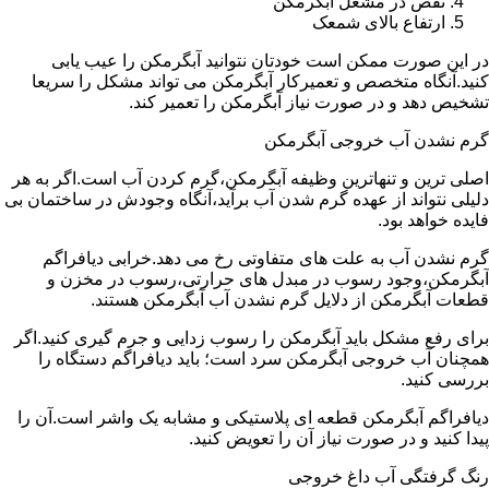
نقص در مشعل آبگرمکن
ارتفاع بالای شمعک
در این صورت ممکن است خودتان نتوانید آبگرمکن را عیب یابی
کنید.آنگاه متخصص و تعمیرکار آبگرمکن می تواند مشکل را سریعا
تشخیص دهد و در صورت نیاز آبگرمکن را تعمیر کند.
گرم نشدن آب خروجی آبگرمکن
اصلی ترین و تنهاترین وظیفه آبگرمکن،گرم کردن آب است.اگر به هر
دلیلی نتواند از عهده گرم شدن آب برآید،آنگاه وجودش در ساختمان بی
فایده خواهد بود.
گرم نشدن آب به علت های متفاوتی رخ می دهد.خرابی دیافراگم
آبگرمکن،وجود رسوب در مبدل های حرارتی،رسوب در مخزن و
قطعات آبگرمکن از دلایل گرم نشدن آب آبگرمکن هستند.
برای رفع مشکل باید آبگرمکن را رسوب زدایی و جرم گیری کنید.اگر
همچنان آب خروجی آبگرمکن سرد است؛ باید دیافراگم دستگاه را
بررسی کنید.
دیافراگم آبگرمکن قطعه ای پلاستیکی و مشابه یک واشر است.آن را
پیدا کنید و در صورت نیاز آن را تعویض کنید.
رنگ گرفتگی آب داغ خروجی