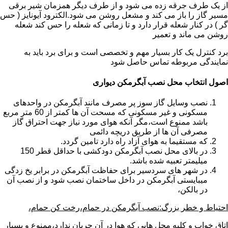
از یک طرف جرقه زده می شود و از طرف دیگر همزمان شیر برقی
مسیر گاز را باز می کند و مشعل روشن می شود.الکترود آیونایز ( حس
گر ) در کنار شعله قرار دارد و تا زمانی که شعله را حس کند شعله
روشن می ماند و تعمیر
برد کنترل یک کار بسیار مهم و تخصصی است و برای برد باید به
نمایندگی مربوطه تماس حاصل شود
اصول انتخاب محل نصب آبگرمکن دیواری
نصب وسایل گاز سوز پر مصرف مانند آبگرمکن در واحدهای
مسکونی و غیر مسکونی که مسحت آن ها کمتر از 60 متر مربع
باشد ممنوع است،مگر آنکه هوای مورد نیاز جهت احتراق گاز
مصرفی آن ها از طریق دریچه دائمی
که مستقیما به هوای آزاد راه دارد تامین گردد.
در بالای محل نصب آبگرمکن دودکشی با حداقل قطر 150
میلیمتر تعبیه شده باشد.
در شهر های سردسیر برای حفاظت آبگرمکن در برابر یخ زدگی
میبایستی آبگرمکن در داخل ساختمان نصب شود و از نصب آن
در بالکن،
احتیاط و خطر بزرگ:نصب آبگرمکن در حمام،رخت کن حمام،
اتاق خواب و کلیه محل هایی که هوا در آن جریان ندارد،ممنوع و بسیار