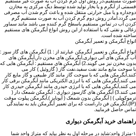
صورت مستقیم،در روش اول گرم کردن آب به صورت غیر مستقیم
قسمتی از آبگرم و یا بخار تولید شده توسط دیگ مرکزی به مخازن
دوجداره و یا مبل حرارتی منتقل شده و باعث گرم شدن آب مصرفی
می گردد.امادر روش دوم گرم کردن آب به صورت مستقیم گرم
کردن آب در تماس مستقیم باسطح گرم کننده می باشد مانند سماور
زغالی و نفتی که با استفاده از این روش انواع آبگرمکن های مستقیم
ساخته شده است.
انواع آبگرمکن و تعمیر آبگرمکن
انواع آبگرمکن و تعمیر آبگرمکن عبارتند از : 1) آبگرمکن های گاز سوز :
آب گرمکن های آنی دیواری,آبگرمکن های مخزن دار,آبگرمکن های
بدون مخزن نیز می گویند.2) آبگرمکن های مستقیم : آبگرمکن هایی که
با سوخت مایع مانند نفت سفید،نفت گاز ( گازوئیل ) کار می
کنند,آبگرمکن هایی که با سوخت گاز مانند گاز طبیعی و گاز مایع کار
می کنند,آبگرمکن هایی که با انرژی الکتریکی مانند آبگرمکن برقی کار
می کنند,آبگرمکن هایی که با انرژی حیدری مانند آبگرمکن حیدری کار
می کنند.3) آبگرمکن های گازسوز دیواری : آبگرمکن شمعک دار (
ترموکوپلی ) | آبگرمکن بدون شمعک ( آیونایز ),آبگرمکن پیلوت موقت
(IP),آبگرمکن فن دار،است که برای تعمیر آبگرمکن باید به نمایندگی
تماس حاصل فرمایید.
راهنمای خرید آبگرمکن دیواری
۱-متراژ واحد:شاید در مرحله اول به نظر بیاید که متراژ واحد شما