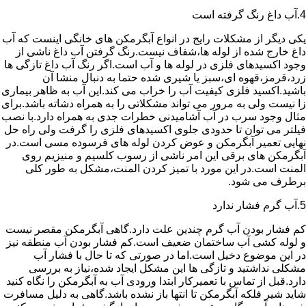
4.آب داغ رنگ گرفته است
یکی دیگر از مشکلات رایج در انواع آبگرمکن های خانگی اینست که آب
داغ خارج شده از لوله ها،شفاف نیست.رنگ گرفتن آب داغ ناشی از
وجود اکسیدهای فلزی در لوله ها و آب است.اگر رنگ آب داغ تازگی ها
زرد،قرمز،قهوه ای،سبز یا شیری شده حتما به دنبال منشا آن
باشید.اکسید فلزی کیفیت آب را خراب می کند.این آب به ظاهر بیماری
زا نیست ولی به مرور می تواند مشکلاتی را به همراه دشاته باشد.برای
مثال وجود سرب در آب آشامیدنی خطرات جدی به همراه دارد.با نصب
فیلتر می توان تا حدودی جلوی اکسیدهای فلزی را گرفت ولی راه حل
نهایی تعمیر آبگرمکن و عوض کردن لوله های فرسوده مسی است.در
آبگرمکن های برقی این امر ناشی از رسوب کلسیم و منیزیم روی
المنت است.در این مورد با تمیز کردن المنت،مشکل به طور کلی
برطرف می شود.
5.آب گرم فشار ندارد
کم فشار بودن آب گرم چندین علت دارد.گاهی آبگرمکن مقصر نیست
و لوله کشی آب ساختمان ضعیف است.کم فشار بودن آب منطقه نیز
در این موضوع دخیل است.اما در صورتی که تا حال با فشار آب
مشکلی نداشتید و تازگی ها این مشکل ایجاد شده،نیاز به بررسی
دارد.قبل از تماس با تعمیرکار ابتدا ورودی آب به آبگرمکن را نگاه کنید
شاید شیر فلکه آبگرمکن تا انتها باز نشده باشد.گاهی به دلیل مسافرت