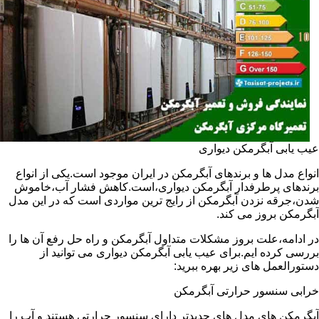
عیب یابی آبگرمکن دیواری
انواع مدل ها و برندهای آبگرمکن در ایران موجود است.یکی از انواع
برندهای پرطرفدار آبگرمکن دیواری،است.کاهش فشار آب،خاموش
شدن،جرقه نزدن آبگرمکن از رایج ترین مواردی است که در این مدل
آبگرمکن بروز می کند.
در ادامه،علت بروز مشکلات متداول آبگرمکن و راه حل رفع آن ها را
بررسی کرده ایم.برای عیب یابی آبگرمکن دیواری می توانید از
دستورالعمل های زیر بهره ببرید:
خرابی سنسور حرارتی آبگرمکن
آبگرمکن های مدل های جدیدتر دارای سنسور حرارتی هستند و آب را