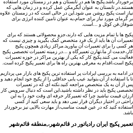
برخوردار باشد.پکیج ها هم در تابستان و هم در زمستان مورد استفاده
هستند.در تابستان به عنوان آبگرمکن عمل کرده و در زمان هایی که
نیاز است پکیج روشن می شود.این در حالی است که در زمستان علاوه
بر گرمای مورد نیاز برای حمام،به عنوان تامین کننده انرژی برای
شوفاژ،فن کوئل و …است.
پکیج ها با تمام مزیت هایی که دارند،جزو محصولاتی هستند که برای
تعمیرات آن ها باید از یک فرد متخصص کمک بگیرید و چیزی نیست که
هر کسی را برای تعمیرات آن بیاورید.مراکز زیادی همچون پکیج
کار،خدمت از ما،تهارن تعمیرگاه و …در زمینه تعمیرات تخصصی پکیج
فعالیت می کنند.پکیج کار که یکی از بهترین مراکز در حوزه تعمیرات
پکیج است،اقدام به معرفی بهترین راه ها برای تعمیر پکیج کرده است.
در ادامه به بررسی ایرادات پر استفاده ترین پکیج های بازار می پردازیم
تا با استفاده از آن،بتوانید عیب یابی حداقلی را از پکیج خود انجام دهید و
پس از آن به یک متخصص مراجعه کنید.نکته ای که در تعمیرات
تخصصی پکیج باید در نظر داشته باشید،این است که دنبال سرویس کار
ارزان قیمت نباشید چرا که تعمیرکار حرفه ای وقت خود را به این
راحتی در اختیار دیگران قرار نمی دهد و باید سعی کنید از کسی
استفاده کنید که در عین قیمت مناسب،از مهارت بالایی نیز برخوردار
باشد.
تعمیر پکیج ایران رادیاتور در قائم‌شهر،,منطقه قائم‌شهر