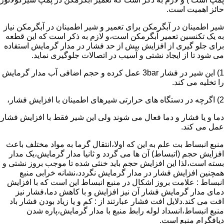
حائز اهمیت است.
شیر اطمینان در آبگرمکن برای تعمیر و شیر اطمینان در آبگرمکن نیاز
به یک تکنسین تعمیر آبگرمکن است،و لازم به ذکر است که این قطعه
برای جلو گیری از افزایش بیش از حد فشار در مدار گرمایش استفاده
می شود تا از ایجاد نشتی و آسیب در اتصالات جلوگیری نماید.
1) این شیر در فشار 3bar عمل کرده و حجم اضافی آب مدار گرمایش
را تخلیه می کند.
2) اگرچه در دستگاه های حرارتی شیرهای اطمینان با افزایش فشار،
دما و یا فشار و دما فعال می شوند ولی این شیر فقط با افزایش فشار
عمل می کند.
منبع انبساط بت علم به این که اولا،انتقال گرما به مواد مختلف باعث
افزایش حجم (اتبساط) آن ها می گردد و ثانیا مدار گرمایش،یک مدار
بسته است،لذا این افزایش حجم باید خنثی شده تا موجب بروز نشتی و
همچنین افزایش فشار در مدار گرمایش نگردد،نشانه خرابی منبع
انبساط : علامت بروز اشکال در منبع انبساط این است که با افزایش
دمای مدار گرمایش فشار آن نیز افزایش و با کاهش دما،فشار نیز
افت می کند.دلایل افت فشار عبارتند از : کم و یا زیاد بودن فشار باد
منبع انبساط،انسداد لوله رابط منبع با مدار گرمایش،پاره شدن
دیافگرام منبع است.