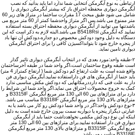
ارتباطی به نوع آبگرمکن انتخابی شما ندارد اما باید بدانید که نصب
آبگرمکن دیواری محفظه احتراق باز که بیشتر آبگرمکن دیواری را
شامل می شود طبق مبحث 17 مقرارت ساختما در متراژ های زیر 60
متر ممنوع می باشد.پس اگر متراژ واحدشما کمتر از 60 متر مربع می
باشدتنها می توانید از آبگرمکن دیواری محفظه احتراق بسته استفاده
نمایید که آبگرمکن B5418Rsi می باشد.البته لازم به ذکر است که این
دستگاه به دلیل وجود دودکش مخصوص دو جداره،دودکش آن تنها باد
از پنجره خارج شود تا بتوانداکسیژن کافی را برای احتراق آبگرمکن
دیواری تامین نماید.
۲-طبقه واحد:مورد بعدی که در انتخاب آبگرمکن دیواری تاثیر گذار
است طبقه وقوع ساختمان است،اگر واحد شما در طبقه آخرساختمان
واقع شده است به علت ارتفاع کم دودکش شما ( ارتفاع کمتراز 4 متر)
باید حتما از آبگرمکن های فن داراستفاده نمایید.آبگرمکن دیواری فن
دار به علت فنی که دارددرمکانهایی که دودکش مکش مناسبی ندارد
کمک به خروج محصولات احتراق می نماید.اگر واحد شما این شرایط را
دارد برای متراژهای بین 60 الی 130 متر مربع آبگرمکن B3315IF و
متراژهای بالای 130 متر مربع آبگرمکن B3318IF مناسب می باشد.
۳-نوع دودکش واحد:اگر در واحد شما دودکش رو کار می باشد یا به
عبارتی دیگراز پنجره یا دیواربه سمت بیرون خارج شده است به دلیل
اینکه این نوع دودکش مکشی نخواهدداشت حتما باید از آبگرمکن
دیواری فن دار استفاده نمایید.برای متراژهای بین 60 الی 130 متر
مربع آبگرمکن B3315IF و متراژهای بالای 130 متر مربع آبگرمکن
B3318IF مناسب می باشد.