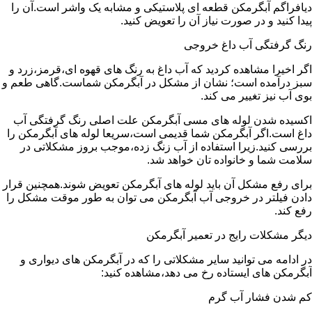
دیافراگم آبگرمکن قطعه ای پلاستیکی و مشابه یک واشر است.آن را
پیدا کنید و در صورت نیاز آن را تعویض کنید.
رنگ گرفتگی آب داغ خروجی
اگر اخیرا مشاهده کردید که آب داغ به رنگ های قهوه ای،قرمز،زرد و
سبز درآمده است؛ نشان از مشکل در آبگرمکن شماست.گاهی طعم و
بوی آب نیز تغییر می کند.
اکسیده شدن لوله های مسی آبگرمکن علت اصلی رنگ گرفتگی آب
داغ است.اگر آبگرمکن شما قدیمی است،سریعا لوله های آبگرمکن را
بررسی کنید.زیرا استفاده از آب زنگ زده،موجب بروز مشکلاتی در
سلامت شما و خانواده تان خواهد شد.
برای رفع مشکل آن باید لوله های آبگرمکن تعویض شوند.همچنین قرار
دادن فیلتر در خروجی آب آبگرمکن می توان به طور موقت مشکل را
رفع کند.
دیگر مشکلات رایج در تعمیر آبگرمکن
در ادامه می توانید سایر مشکلاتی را که در آبگرمکن های دیواری و
آبگرمکن های ایستاده رخ می دهد،مشاهده کنید:
کم شدن فشار آب گرم