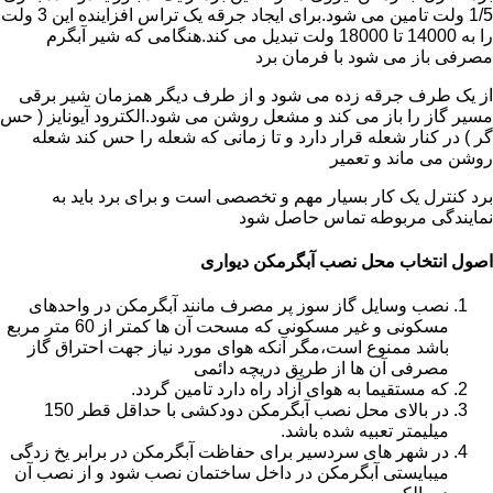
1/5 ولت تامین می شود.برای ایجاد جرقه یک تراس افزاینده این 3 ولت
را به 14000 تا 18000 ولت تبدیل می کند.هنگامی که شیر آبگرم
مصرفی باز می شود با فرمان برد
از یک طرف جرقه زده می شود و از طرف دیگر همزمان شیر برقی
مسیر گاز را باز می کند و مشعل روشن می شود.الکترود آیونایز ( حس
گر ) در کنار شعله قرار دارد و تا زمانی که شعله را حس کند شعله
روشن می ماند و تعمیر
برد کنترل یک کار بسیار مهم و تخصصی است و برای برد باید به
نمایندگی مربوطه تماس حاصل شود
اصول انتخاب محل نصب آبگرمکن دیواری
نصب وسایل گاز سوز پر مصرف مانند آبگرمکن در واحدهای
مسکونی و غیر مسکونی که مسحت آن ها کمتر از 60 متر مربع
باشد ممنوع است،مگر آنکه هوای مورد نیاز جهت احتراق گاز
مصرفی آن ها از طریق دریچه دائمی
که مستقیما به هوای آزاد راه دارد تامین گردد.
در بالای محل نصب آبگرمکن دودکشی با حداقل قطر 150
میلیمتر تعبیه شده باشد.
در شهر های سردسیر برای حفاظت آبگرمکن در برابر یخ زدگی
میبایستی آبگرمکن در داخل ساختمان نصب شود و از نصب آن