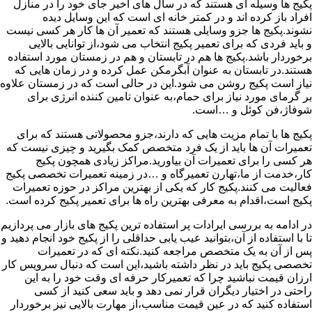
پکیج ها وسیله ای هستند که در سال های اخیر جای خود را در منازل
افراد باز کرده اند و در کمتر خانه ای است که این وسایل دیده
نشوند.پکیج ها جزو وسایلی هستند که تعمیر آن ها کار هر کسی نیست
و باید فردی که برای تعمیر پکیج انتخاب می شود،از توانایی بالایی
برخوردار باشد.پکیج ها هم در تابستان و هم در زمستان مورد استفاده
هستند.در تابستان به عنوان آبگرمکن عمل کرده و در زمان هایی که
نیاز است پکیج روشن می شود.این در حالی است که در زمستان علاوه
بر گرمای مورد نیاز برای حمام،به عنوان تامین کننده انرژی برای
شوفاژ،فن کوئل و …است.
پکیج ها با تمام مزیت هایی که دارند،جزو محصولاتی هستند که برای
تعمیرات آن ها باید از یک فرد متخصص کمک بگیرید و چیزی نیست که
هر کسی را برای تعمیرات آن بیاورید.مراکز زیادی همچون پکیج
کار،خدمت از ما،تهارن تعمیرگاه و …در زمینه تعمیرات تخصصی پکیج
فعالیت می کنند.پکیج کار که یکی از بهترین مراکز در حوزه تعمیرات
پکیج است،اقدام به معرفی بهترین راه ها برای تعمیر پکیج کرده است.
در ادامه به بررسی ایرادات پر استفاده ترین پکیج های بازار می پردازیم
تا با استفاده از آن،بتوانید عیب یابی حداقلی را از پکیج خود انجام دهید و
پس از آن به یک متخصص مراجعه کنید.نکته ای که در تعمیرات
تخصصی پکیج باید در نظر داشته باشید،این است که دنبال سرویس کار
ارزان قیمت نباشید چرا که تعمیرکار حرفه ای وقت خود را به این
راحتی در اختیار دیگران قرار نمی دهد و باید سعی کنید از کسی
استفاده کنید که در عین قیمت مناسب،از مهارت بالایی نیز برخوردار