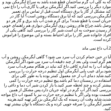
که به کلی آب گرم ساختمان قطع شده باشد به سراغ آبگرمکن بوید و
موارد دیگر را بررسی کنید.اگر آبگرمکن برقی یا گازی،آب را داغ نمی
کند مشکل از گاز یا برق دستگاه است.قبل از تماس برای تعمیر
آبگرمکن،بررسی کنید که آیا برق دستگاه روشن است؟ آیا گاز در
جریان است یا قطع شده؟ برای گرم شدن آب باید برق و گاز هر دو
وصل باشد.چراغ های روشن روی آبگرمکن دیواری هم راهنمای خوبی
از رسیدن سوخت به آن است.شیر گاز را بررسی کنید گاهی یکی از
افراد خانواده شیر گاز را برای احتیاط بسته و این موضوع را فراموش
کرده است.
2.آب داغ نمی ماند
آیا در حین حمام کردن آب سرد می شود؟ گاهی آبگرمکن روشن و آب
هم گرم است ولی بعد از چند دقیقه،آب سرد می شود.اگر آبگرمکن
بتواند آب را به اندازه کافی داغ کند نباید در هنگام مصرف،آب سرد
شود.برای عیب یابی آبگرمکن اول تنظیم درجه حرارت را بررسی
کنید.شاید دمای آب از حد معمول کمتر بوده یا به طور کلی برای
استفاده در زمستان دما کم باشد.پیچ تنظیم درجه حرارت را کمی
بیشتر کرده و چند لحظه صبر کنید.با باز کردن شیر آب دما و داغی را
بررسی کنید.اگر آب گرم در لوله جریان دارد،پس مشکل از همین
قسمت بوده ولی اگر با تنظیم درجه حرارت نیز با کمبود اب داغ مواجه
شدید،شاید وقت آن رسیده که یک آبگرمکن بزرگتر تهیه کنید.هزینه
تعمیر آبگرمکن را صرفه جویی کرده و یک دستگاه با توان بیشتر تهیه
کنید.