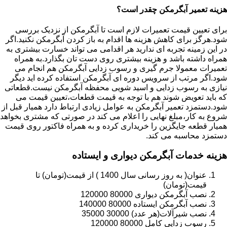
هزینه تعمیر آبگرمکن چقدر است؟
برای تعیین قیمت تعمیرات لازم است تا آبگرمکن از نزدیک بررسی
شود.هرگز برای کاهش هزینه ها اقدام به باز کردن آبگرمکن نکنید.اگر
در این زمینه تجربه ای ندارید هر اقدامی می تواند خسارت بیشتری به
همراه داشته باشد و هزینه بیشتری روی دست تان بگذارد.به همراه
تعمیرات معمولا جرم گیری و رسوب زدایی آبگرمکن هم انجام می
شود.اگر مرتب از سرویس دوره ای آبگرمکن استفاده کرده اید دیگر
نیازی به رسوب زدایی و اسید شویی محفظه آبگرمکن نیست.قطعاتی
که باید تعویض شوند هم با توجه به قیمت قطعات،تعیین قیمت می
شود.دستمزد تعمیر آبگرمکن به عوامل زیادی ارتباط دارد همیار قبل از
شروع به کار،مبلغ نهایی را اعلام می کند در صورتی که مشتری بخواهد
همیار قطعه جایگزین را خریداری کرده و به همراه فاکتور روی قیمت
دستمزد محاسبه می کند.
هزینه خدمات آبگرمکن دیواری و ایستاده
عنوان( به روز رسانی سال 1400 ) از قیمت(تومان) تا
قیمت(تومان)
نصب آبگرمکن دیواری 80000 120000
نصب آبگرمکن ایستاده 80000 140000
نصب شیرآلات(هر عدد) 30000 35000
رسوب زدایی کامل 80000 120000