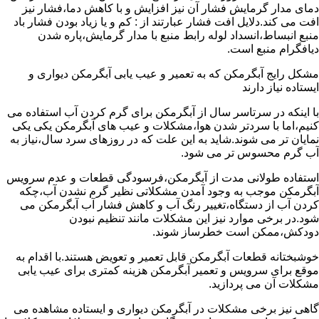
دمای مدار گرمایش فشار آن نیز افزایش و با کاهش دما،فشار نیز
افت می کند.دلایل افت فشار عبارتند از : کم و یا زیاد بودن فشار باد
منبع انبساط،انسداد لوله رابط منبع با مدار گرمایش،پاره شدن
دیافگرام منبع است.
مشکل رایج آبگرمکن که به تعمیر و عیب یابی آبگرمکن دیواری و
ایستاده نیاز دارند
با اینکه در سرتاسر سال از آبگرمکن برای گرم کردن آب استفاده می
کنیم،اما با سردتر شدن هوا،مشکلات و عیب های آبگرمکن یکی یکی
نمایان تر می شوند.شاید به این علت که در روزهای سرد سال،نیاز به
آب گرم محسوس تر می شود.
استفاده طولانی مدت از آبگرمکن،فرسودگی قطعات و عدم سرویس
آبگرمکن موجب به وجود آمدن مشکلاتی نظیر گرم نشدن آب،چکه
کردن آب از دستگاه،تغییر رنگ آب و کاهش فشار آب آبگرمکن می
شود.در برخی موارد نیز این مشکلات مانند تنظیم نبودن
دودکش،ممکن است خطرساز شوند.
خوشبختانه قطعات آبگرمکن قابل تعمیر و تعویض هستند.با اقدام به
موقع برای سرویس و تعمیر آبگرمکن هزینه کمتری برای عیب یابی
مشکلات آن می پردازید.
گاهی نیز برخی مشکلات در آبگرمکن دیواری و ایستاده مشاهده می