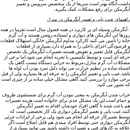
داشت،آنگاه بهتر است سریعا از یک متخصص سرویس و تعمیر
آبگرمکن برای رفع مشکلات کمک بگیرید.
راهنمای عیب یابی و تعمیر آبگرمکن در منزل
۰آبگرمکن وسیله ای پر کاربرد در همه فصول سال است.تقریبا در همه
روزها این آبگرمکن های دیواری و ایستاده،روشن هستند و آب گرم
خانه را تامین می کنند.کارکرد مداوم آبگرمکن خانگی،استهلاک قطعات
و فرسودگی اجزای داخلی را به همراه دارد.بسیاری از قطعات
آبگرمکن قابل تعمیر و تعویض هستند.تعمیرات آبگرمکن یک تخصص
حرفه ای است و توسط تکنیسین با تجربه انجام می شود.اما برخی از
مشکلات آب گرم منازل،مربوط به خرابی دستگاه نیست.گاهی یک
اشتباه ساده در تنظیم حرارت می تواند دلیل سرد بودن آب لوله ها
باشد.عیب یابی و تعمیر آبگرمکن را به حرفه ای ها بسپارید ولی از قبل
برخی موارد را بررسی کنید.گاهی مشکل خیلی ساده تر از چیزی است
که تصور می کنید.
خراب شدن آبگرمکن به معنی نبودن آب گرم برای شستشوی ظروف
و حمام است.این یک مشکل جدی برای خانواده است هزینه تعمیرات
هم باعث شده تا گاهی افراد خودشان اقدام به تعمیر آبگرمکن
کنند.عیب یابی و تعمیر آبگرمکن دیواری یک کار تخصصی است که
توسط تعمیرکار حرفه ای انجام می شود ولی برخی از ایرادات جزئی
آبگرمکن دیواری حتی توسط افراد مبتدی هم قابل اصلاح است.اگر
علاقه به کارهای فنی و تعمیرات داشته باشید می توانید بسیاری از