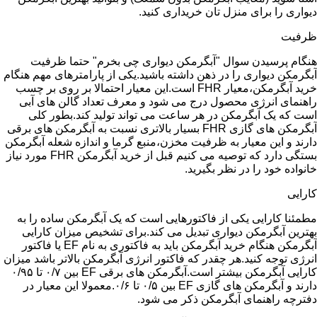
دیواری را برای منزل تان خریداری کنید.
ظرفیت
هنگام پرسیدن سوال "آبگرمکن دیواری چی بخرم" حتما ظرفیت
آبگرمکن دیواری را در ذهن داشته باشید.یکی از پارامترهای مهم هنگام
خرید آبگرمکن،معیار FHR است.این معیار احتمالا بر روی بر چسب
راهنمای انرژی محصول درج می شود و معرف تعداد گالن های آبی
است که یک آبگرمکن در هر ساعت می تواند تولید کند.بطور کلی
آبگرمکن های گازی FHR بسیار بالاتری نسبت به آبگرمکن های برقی
دارند و این معیار به ظرفیت مخزن،منبع گرما و اندازه شعله آبگرمکن
بستگی دارد که توصیه می کنیم قبل از خرید آبگرمکن FHR مورد نیاز
خانواده خود را در نظر بگیرید.
کارایی
مطمئنا کارایی یکی از فاکتورهایی است که یک آبگرمکن ساده را به
بهترین آبگرمکن دیواری تبدیل می کند.برای تشخیص میزان کارایی
آبگرمکن هنگام خرید آبگرمکن باید به فاکتوری به نام EF یا فاکتور
انرژی توجه کنید.هر چقدر که فاکتور انرژی آبگرمکن بالاتر باشد میزان
کارایی آبگرمکن بیشتر است.آبگرمکن های برقی EF بین ۰/۷ تا ۰/۹۵
دارند و آبگرمکن های گازی EF بین ۰/۵ تا ۰/۶.معمولا این معیار در
دفترچه راهنمای آبگرمکن ذکر می شود.