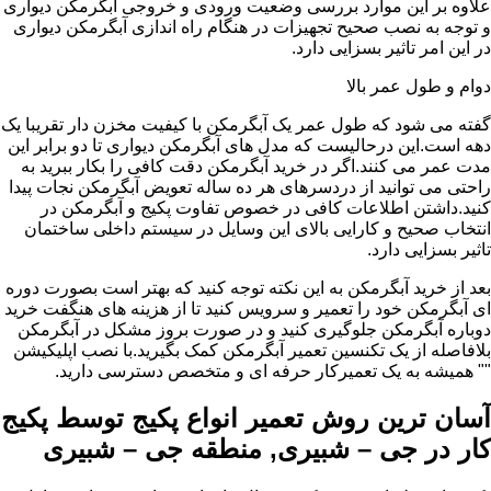
علاوه بر این موارد بررسی وضعیت ورودی و خروجی آبگرمکن دیواری
و توجه به نصب صحیح تجهیزات در هنگام راه اندازی آبگرمکن دیواری
در این امر تاثیر بسزایی دارد.
دوام و طول عمر بالا
گفته می شود که طول عمر یک آبگرمکن با کیفیت مخزن دار تقریبا یک
دهه است.این درحالیست که مدل های آبگرمکن دیواری تا دو برابر این
مدت عمر می کنند.اگر در خرید آبگرمکن دقت کافی را بکار ببرید به
راحتی می توانید از دردسرهای هر ده ساله تعویض آبگرمکن نجات پیدا
کنید.داشتن اطلاعات کافی در خصوص تفاوت پکیج و آبگرمکن در
انتخاب صحیح و کارایی بالای این وسایل در سیستم داخلی ساختمان
تاثیر بسزایی دارد.
بعد از خرید آبگرمکن به این نکته توجه کنید که بهتر است بصورت دوره
ای آبگرمکن خود را تعمیر و سرویس کنید تا از هزینه های هنگفت خرید
دوباره آبگرمکن جلوگیری کنید و در صورت بروز مشکل در آبگرمکن
بلافاصله از یک تکنسین تعمیر آبگرمکن کمک بگیرید.با نصب اپلیکیشن
"" همیشه به یک تعمیرکار حرفه ای و متخصص دسترسی دارید.
آسان ترین روش تعمیر انواع پکیج توسط پکیج
کار در جی – شبیری, منطقه جی – شبیری