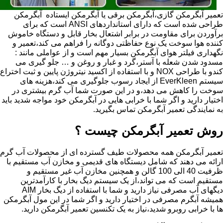
تعمیر آبگرمکن گازی،آبگرمکن برقی یا آبگرمکن ایستاده ​ آبگرمکن
طراحی شده است که دارای استانداردهای ANSI است که برای
برآوردن برای مقاومت در برابر اشتعال بخار قابل و دستگاه خاموش
کننده هوا سوخت یک نوع حفاظتی دوگانه را فراهم می کند،تعمیر و
نگهداری فیلتر هوای آبگرمکن بسیار مهم است و از عواملی مانند :
مسدود شدن شعله با آستر،گرد و غبار و روغن و … جلو گیری می
کندو با طراحی NOX و با استفاده از اکسید نیتروژن پایین و ثبت اختراع
سیستم EverKleen از ایجاد رسوب جلوگیری می کند،هزینه های
سوخت را کاهش می دهد،و در این صورت شما آب گرم بیشتری در
اختیار دارید و اگر شما با خرابی هایی در آبگرمکن خود مواجه شدید باید
به نمایندگی تعمیر آبگرمکن تماس بگیرید.
روش تعمیر آبگرمکن چیست ؟
تعمیر آبگرمکن همه محصولات طیف گسترده ای از محصولات آب گرم
ارائه می دهند که شامل دیستگاه های قدیمی و مخازن آب مستقیم با
ظرفیت 40 الی 100 گالن و همچنین مخازن آب غیر مستقیم و
مستقیم است که می تواند،از یک سیستم دیگ بخار با کارآمدترین
دیگهای آب مصرفی نیاز دارید و شما با استفاده از دیگ بخار AIM
همیشه آبگرم مصرفی در اختیار دارید و اگر شما در این مول آبگرمکن
ها با خرابی روبرو شدید،نیاز به یک تکنسین تعمیر آبگرمکن دارید.