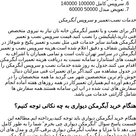
سرویس کامل 100000 140000
تعویض مبدل 50000 60000
خدمات نصب،تعمیر و سرویس آبگرمکن
اگر برای نصب و یا تعمیر آبگرمکن خانه تان نیاز به نیروی متخصص
فنی دارید،اپلیکیشن را نصب کنید.قیمت سرویس نصب و تعمیر
آبگرمکن همانند سایر خدمات فنی مثل نصب و تعمیر پکیج و شوفاژ در
اپلیکیشن شفاف و دقیق اعلام شده است.هزینه سرویس نصب و تعمیر
آبگرمکن در سراسر تهران ثابت است و تمامی همیاران با اشراف به
قیمت های استاندارد سامانه نسبت به دریافت هزینه تعمیرات آبگرمکن
اقدام می کنند.جدول به روز شده خدمات نصب و سرویس آبگرمکن را
در جدول مشاهده می کنید.اگر برای تعمیرات فنی منزلتان دنبال
خوش نام ترین متخصصین شهر می گردید ما همه متخصصان را در
گردهم آورده ایم.همیاران تعمیرکار در همه روزهای هفته آماده انجام
سفارش های ثبت شده در اپ این سامانه هستند.همه سفارش ها
شامل گارانتی خدمات می باشد.
هنگام خرید آبگرمکن دیواری به چه نکاتی توجه کنیم؟
هنگام خرید آبگرمکن دیواری باید توجه کنید،پرداخته ایم.مطالعه این
قسمت پاسخ سوال "آبگرمکن دیواری چی بخرم" شما را به طور کامل
می دهد تا با مزایا و معایب آبگرمکن دیواری برقی،گازی و مدل های آن
آشنا شوید (معایب ابگرمکن بدون شمعک) و بتوانید بهترین آبگرمکن