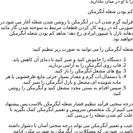
را با او در میان بگذارید.
کم بودن شعله آبگرمکن
فرآیند گرم شدن آب در آبگرمکن با روشن شدن شعله آغاز می شود.در
صورتی که در روند کار کردن قطعات مرتبط به سوخته شدن گاز مانند
دهانه نازل یا شیپور،ایرادی رخ دهد؛ شاهد کم بودن شعله آبگرمکن
خواهید بود.
شعله آبگرمکن را می توانید به صورت زیر تنظیم کنید:
دستگاه را خاموش کنید و صبر کنید تا دمای آن کاهش یابد.
قاب روی آبگرمکن را به آرامی بردارید.
پیچ های مشعل آبگرمکن را باز کنید.
با دستمال،آب گرم و مقدار بسیار جزئی مایع ظرفشویی یا هر
ماده شوینده ای،مشعل و نازل آبگرمکن را تمیز کنید.
سپس اقدام به بستن مجدد مشعل کنید و آبگرمکن را روشن
کنید.
درجه سختی فرآیند تنظیم فشار شعله آبگرمکن بالاست.پس پیشنهاد
می کنیم از یک متخصص سرویس و تعمیر آبگرمکن کمک بگیرید تا
علت کم شدن شعله را بررسی کند.
عیب و تعمیر آبگرمکن می تواند درجه سختی آسان تا دشوار داشته
باشد.در صورتی که مشکلات در آبگرمکن به صورت مکرر ادامه