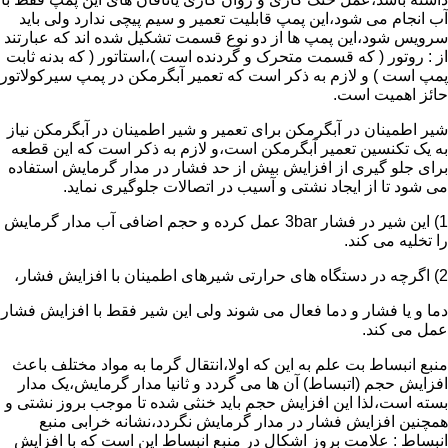
آب انجام می شود،این پمپ قابلیت تعمیر و سیم پیچی ندارد ولی باید
سرویس شود،این پمپ ها از دو نوع قسمت تشکیل شده اند که عبارتند
از : روتور ( که قسمت متحرک و گردنده است )،استاتور ( که بدنه ثابت
پمپ است ) و لازم به ذکر است که تعمیر آبگرمکن در پمپ سیرکولاتور
حائز اهمیت است.
شیر اطمینان در آبگرمکن برای تعمیر و شیر اطمینان در آبگرمکن نیاز
به یک تکنسین تعمیر آبگرمکن است،و لازم به ذکر است که این قطعه
برای جلو گیری از افزایش بیش از حد فشار در مدار گرمایش استفاده
می شود تا از ایجاد نشتی و آسیب در اتصالات جلوگیری نماید.
1) این شیر در فشار 3bar عمل کرده و حجم اضافی آب مدار گرمایش
را تخلیه می کند.
2) اگرچه در دستگاه های حرارتی شیرهای اطمینان با افزایش فشار،
دما و یا فشار و دما فعال می شوند ولی این شیر فقط با افزایش فشار
عمل می کند.
منبع انبساط بت علم به این که اولا،انتقال گرما به مواد مختلف باعث
افزایش حجم (اتبساط) آن ها می گردد و ثانیا مدار گرمایش،یک مدار
بسته است،لذا این افزایش حجم باید خنثی شده تا موجب بروز نشتی و
همچنین افزایش فشار در مدار گرمایش نگردد،نشانه خرابی منبع
انبساط : علامت بروز اشکال در منبع انبساط این است که با افزایش