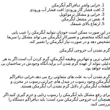
خرابی واشر دیافراگم آبگرمکن
افت فشار گاز ورودی؛ افت فشار آب ورودی
خرابی و مشکل ترموکوپل
نقص در مشعل آبگرمکن
ارتفاع بالای شمعک
در این صورت ممکن است خودتان نتوانید آبگرمکن را عیب یابی
کنید.آنگاه متخصص و تعمیرکار آبگرمکن می تواند مشکل را سریعا
تشخیص دهد و در صورت نیاز آبگرمکن را تعمیر کند.
گرم نشدن آب خروجی آبگرمکن
اصلی ترین و تنهاترین وظیفه آبگرمکن،گرم کردن آب است.اگر به هر
دلیلی نتواند از عهده گرم شدن آب برآید،آنگاه وجودش در ساختمان بی
فایده خواهد بود.
گرم نشدن آب به علت های متفاوتی رخ می دهد.خرابی دیافراگم
آبگرمکن،وجود رسوب در مبدل های حرارتی،رسوب در مخزن و
قطعات آبگرمکن از دلایل گرم نشدن آب آبگرمکن هستند.
برای رفع مشکل باید آبگرمکن را رسوب زدایی و جرم گیری کنید.اگر
همچنان آب خروجی آبگرمکن سرد است؛ باید دیافراگم دستگاه را
بررسی کنید.