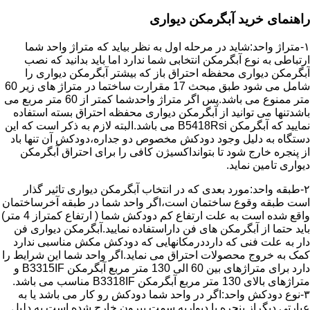
راهنمای خرید آبگرمکن دیواری
۱-متراژ واحد:شاید در مرحله اول به نظر بیاید که متراژ واحد شما
ارتباطی به نوع آبگرمکن انتخابی شما ندارد اما باید بدانید که نصب
آبگرمکن دیواری محفظه احتراق باز که بیشتر آبگرمکن دیواری را
شامل می شود طبق مبحث 17 مقرارت ساختما در متراژ های زیر 60
متر ممنوع می باشد.پس اگر متراژ واحدشما کمتر از 60 متر مربع می
باشدتنها می توانید از آبگرمکن دیواری محفظه احتراق بسته استفاده
نمایید که آبگرمکن B5418Rsi می باشد.البته لازم به ذکر است که این
دستگاه به دلیل وجود دودکش مخصوص دو جداره،دودکش آن تنها باد
از پنجره خارج شود تا بتوانداکسیژن کافی را برای احتراق آبگرمکن
دیواری تامین نماید.
۲-طبقه واحد:مورد بعدی که در انتخاب آبگرمکن دیواری تاثیر گذار
است طبقه وقوع ساختمان است،اگر واحد شما در طبقه آخرساختمان
واقع شده است به علت ارتفاع کم دودکش شما ( ارتفاع کمتراز 4 متر)
باید حتما از آبگرمکن های فن داراستفاده نمایید.آبگرمکن دیواری فن
دار به علت فنی که دارددرمکانهایی که دودکش مکش مناسبی ندارد
کمک به خروج محصولات احتراق می نماید.اگر واحد شما این شرایط را
دارد برای متراژهای بین 60 الی 130 متر مربع آبگرمکن B3315IF و
متراژهای بالای 130 متر مربع آبگرمکن B3318IF مناسب می باشد.
۳-نوع دودکش واحد:اگر در واحد شما دودکش رو کار می باشد یا به
عبارتی دیگراز پنجره یا دیواربه سمت بیرون خارج شده است به دلیل