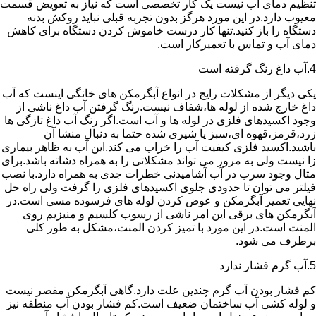
تنظیم دمای آب نیست یک کار تخصصی است که نیاز به تعویض قسمت
معیوب دارد.در این مورد هرگز بدون تجربه قبلی نباید روکش بدنه
دستگاه را باز کنید.تنها کار درست خاموش کردن دستگاه برای کاهش
دمای آب و تماس با تعمیرکار است.
4.آب داغ رنگ گرفته است
یکی دیگر از مشکلات رایج در انواع آبگرمکن های خانگی اینست که آب
داغ خارج شده از لوله ها،شفاف نیست.رنگ گرفتن آب داغ ناشی از
وجود اکسیدهای فلزی در لوله ها و آب است.اگر رنگ آب داغ تازگی ها
زرد،قرمز،قهوه ای،سبز یا شیری شده حتما به دنبال منشا آن
باشید.اکسید فلزی کیفیت آب را خراب می کند.این آب به ظاهر بیماری
زا نیست ولی به مرور می تواند مشکلاتی را به همراه دشاته باشد.برای
مثال وجود سرب در آب آشامیدنی خطرات جدی به همراه دارد.با نصب
فیلتر می توان تا حدودی جلوی اکسیدهای فلزی را گرفت ولی راه حل
نهایی تعمیر آبگرمکن و عوض کردن لوله های فرسوده مسی است.در
آبگرمکن های برقی این امر ناشی از رسوب کلسیم و منیزیم روی
المنت است.در این مورد با تمیز کردن المنت،مشکل به طور کلی
برطرف می شود.
5.آب گرم فشار ندارد
کم فشار بودن آب گرم چندین علت دارد.گاهی آبگرمکن مقصر نیست
و لوله کشی آب ساختمان ضعیف است.کم فشار بودن آب منطقه نیز