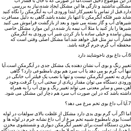
در این موضوع دخیل است.اما در صورتی که تا حال با فشار آب
مشکلی نداشتید و تازگی ها این مشکل ایجاد شده،نیاز به بررسی
دارد.قبل از تماس با تعمیرکار ابتدا ورودی آب به آبگرمکن را نگاه کنید
شاید شیر فلکه آبگرمکن تا انتها باز نشده باشد.گاهی به دلیل مسافرت
شیرهای آب و گاز بسته می شود و بعد از بازگشت فراموش می کنید
شیرها را باز کنید یا مثلا آب نیمه باز شده.در این موارد مشکل خاصی
پیش نیامده و خیلی ساده با باز کردن شیر آب ورودی به آبگرمکن
فشار آب نیز مثل قبل خواهد شد.اما مشکل اصلی وقتی است که
محفظه آب گرم،جرم گرفته باشد.
6.آب داغ بوی ناخوشایند دارد
تغییر رنگ و بوی آب نشان دهنده یک مشکل جدی در آبگرمکن است.آیا
تنها آب گرم بو می دهد یا آب سرد هم بوی نامطبوعی دارد؟ گاهی
نیازی به تعمیر آبگرمکن نیست و تنها با نصب یک فیلتر آب خانگی در
ورودی دستگاه می توان مقدار زیادی از سختی آب را گرفت.وجود
آهن،مس و سایر معدنی می تواند تغییر رنگ و بوی آب را به همراه
داشته باشد که در این صورت آب سرد هم دچار این مشکل می شود.
7.آیا آب داغ بوی تخم مرغ می دهد؟
اما اگر آب گرم بوی بدی دارد مشکل از غلظت بالای سولفات در لوله
است! بوی نامطبوع شبیه تخم مرغ از آب داغ نشانه جرم در لوله ها و
مخزن دستگاه است.برای تعمیر آبگرمکن دیواری و شستشوی مخزن
با همیاران تماس بگیرید.این بو اصلا طبیعی نیست و باید مخزن دستگاه