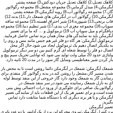
کلاهک تعدیل،2) کلاهک تعدیل جریان دودکش،3) صفحه پشتی
آبگرمکن،4) مبدل گرمایی،5) مجموعه مشعل،6) مجموعه رگولاتور
گاز،7) مجموعه رگولاتور آب،8) رویه آبگرمکن،9) صفحه پشتی
آبگرمکن،10) رگولاتور آب در آبگرمکن های شمعک دار،11) بدنه،12)
قاب برنجی،13) شیپوره،14) شیر احتراق آهسته،15) مجموعه ساقه
سوپاپ،16) مجموعه مغزی آب بندی،17) شیر تنظیم دما،18) مجموعه
دیافگرام و میل سوپاپ آب 19) ترموکوپل و … که ما برای تعمیر
آبگرمکن باید به نمایندگی های مجاز همان برند تماس حاصل فرمایید.
ترموکوپل آبگرمکن: هر گاه دو فلز غیر هم جنس مانند مس و روی را
به یکدیگر اتصال دهیم یک ترموکوپل ایجاد می شود.حال اگر محل
اتصال دو فلز را توسط شعله ای گرم کنیم بین دو سر دیگر ترموکوپل
ولتاژی حدود 20 میلی ولت تولید می شود که توانایی تحریک سیم پیچ و
باز کردن شیر مغناطیسی وسایل گاز سوز را در مدت 20 ثانیه دارد.
شمعک آبگرمکن: شمعک در آبگرمکن دائما روشن است تا به محض باز
شدن مسیر گاز،مشعل را روشن کند.در بدنه رگولاتور گاز منفذی برای
رساندن گاز به شمعک وجود دارد گاز خروجی از این منفذ توسط لوله
ای به نازل شمعک رسانیده می شود.در سر منفذ شمعک در
رگولاتور،یک صافی برای جلوگیری از ورود ذرات احتمالی پیش بینی
شده است.و برای تعمیر هر یک از این قطعات باید از نمایندگی تعمیر
آبگرمکن و یا هر برند دیگری که با دستگاه شما متابقت دارد تماس
بگیرید.
تعمیر آبگرمکن
برد کنترل آبگرمکن:نیروی محرکه این برد از یک آدابتور یا دو عدد باتری