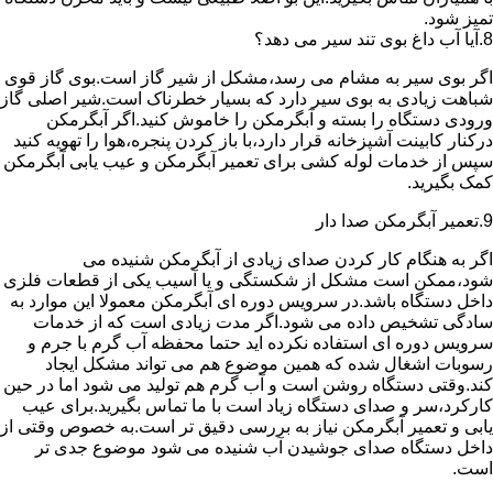
تمیز شود.
8.آیا آب داغ بوی تند سیر می دهد؟
اگر بوی سیر به مشام می رسد،مشکل از شیر گاز است.بوی گاز قوی
شباهت زیادی به بوی سیر دارد که بسیار خطرناک است.شیر اصلی گاز
ورودی دستگاه را بسته و آبگرمکن را خاموش کنید.اگر آبگرمکن
درکنار کابینت آشپزخانه قرار دارد،با باز کردن پنجره،هوا را تهویه کنید
سپس از خدمات لوله کشی برای تعمیر آبگرمکن و عیب یابی آبگرمکن
کمک بگیرید.
9.تعمیر آبگرمکن صدا دار
اگر به هنگام کار کردن صدای زیادی از آبگرمکن شنیده می
شود،ممکن است مشکل از شکستگی و یا آسیب یکی از قطعات فلزی
داخل دستگاه باشد.در سرویس دوره ای آبگرمکن معمولا این موارد به
سادگی تشخیص داده می شود.اگر مدت زیادی است که از خدمات
سرویس دوره ای استفاده نکرده اید حتما محفظه آب گرم با جرم و
رسوبات اشغال شده که همین موضوع هم می تواند مشکل ایجاد
کند.وقتی دستگاه روشن است و آب گرم هم تولید می شود اما در حین
کارکرد،سر و صدای دستگاه زیاد است با ما تماس بگیرید.برای عیب
یابی و تعمیر آبگرمکن نیاز به بررسی دقیق تر است.به خصوص وقتی از
داخل دستگاه صدای جوشیدن آب شنیده می شود موضوع جدی تر
است.