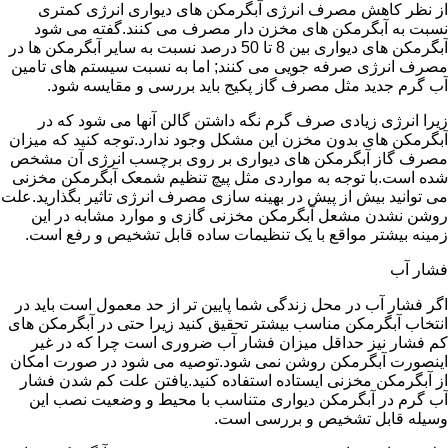
از نظر کاهش مصرف انرژی آبگرمکن های دیواری انرژی کمتری
نسبت به آبگرمکن های مخزن دار مصرف می کنند.گفته می شود
آبگرمکن های دیواری بین 8 تا 50 درصد نسبت به سایر آبگرمکن ها در
مصرف انرژی صرفه جویی می کنند; اما به نسبت سیستم های تامین
آب گرم جدید مثل مصرف گاز پکیج باید بررسی و مقایسه شود.
زیرا انرژی زیادی صرف گرم نگه داشتن گالن آنها می شود که در
آبگرمکن های بدون مخزن این مشکل وجود ندارد.توجه کنید که میزان
مصرف گاز آبگرمکن های دیواری بر روی برچسب انرژی آن مشخص
شده است.با توجه به مواردی مثل پیچ تنظیم شمعک آبگرمکن مخزنی
می توانید بیش از پیش در بهینه سازی مصرف انرژی تاثیر بگذارید.علت
روشن نشدن مشعل آبگرمکن مخزنی گازی و موارد مشابه در این
زمینه بیشتر مواقع با یک تنظیمات ساده قابل تشخیص و رفع است.
فشار آب
اگر فشار آب در محل زندگی شما پایین تر از حد معمول است باید در
انتخاب آبگرمکن مناسب بیشتر تحقیق کنید زیرا حتی در آبگرمکن های
کم فشار نیز حداقل میزان فشار آب ضروری است چرا که در غیر
اینصورت آبگرمکن روشن نمی شود.توصیه می شود در صورت امکان
از آبگرمکن مخزنی ایستاده استفاده کنید.یافتن علت کم شدن فشار
آب گرم در آبگرمکن دیواری متناسب با محیط و وضعیت نصب این
وسیله قابل تشخیص و بررسی است.