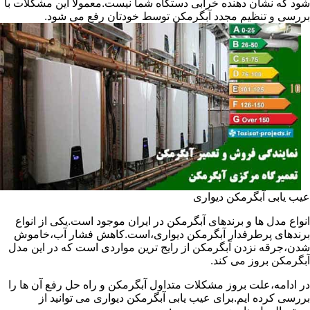
شود که نشان دهنده خرابی دستگاه شما نیست.معمولا این مشکلات با
بررسی و تنظیم مجدد آبگرمکن توسط خودتان رفع می شود.
عیب یابی آبگرمکن دیواری
انواع مدل ها و برندهای آبگرمکن در ایران موجود است.یکی از انواع
برندهای پرطرفدار آبگرمکن دیواری،است.کاهش فشار آب،خاموش
شدن،جرقه نزدن آبگرمکن از رایج ترین مواردی است که در این مدل
آبگرمکن بروز می کند.
در ادامه،علت بروز مشکلات متداول آبگرمکن و راه حل رفع آن ها را
بررسی کرده ایم.برای عیب یابی آبگرمکن دیواری می توانید از