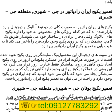
باشد.
تعمیر پکیج ایران رادیاتور در جی – شبیری, منطقه جی –
شبیری
پکیج های ایران رادیور به صورت کلی در دو نوع آنالوگ و دیجیتال وارد
بازار شده اند که هر کدام ویژگی های مخصوص به خود را دارند.پکیج
های آنالاوگ وقتی دچار ایرادی در ساختار خود می شوند،از طریق یک
لامپ چشمک زن که بر روی پکیج وجود دارد،فرد را باخبر می کند تا به
عیب یابی و تعمیر پکیج ایران رادیاتور بپردازد.
در نمونه های دیجیتال این محصول،یک نمایشگر بر روی پکیج تعبیه شده
است تا در صورت هرگونه ایراد در عملکرد پکیج،این ارور بر روی پکیج
ایجاد شود.گاهی بر روی نمایشگر فقط عبارت ارور قرار می گیرد که
این یعنی در عملکرد پکیج ایرادی وجود دارد.گاهی نیز یک کد بر روی
نمایشگر ایجاد می شود که با آن می شود فهمید که چه ایرادی در پکیج
وجود دارد و راحت تر می توان به تعمیر پکیج ایران رادیاتور پرداخت.
تعمیر پکیج بوتان جی – شبیری, منطقه جی – شبیری
تلفن تماس فوری
تعمیر آبگرمکن جی – شبیری,تعمیر پکیج در جی –
این پکیج ها نیز عمدتا با یک کد که بر روی صفحه نمایگشر پکیج ایجاد
می شود،قابل شناسایی هستند و اگر پکیج شما دارای مشکلی بود و
☞☏
tel:09127783292
شبیری
کدی برای شما نمایش داده شد،اولین کار برای تعمیر پکیج بوتان،این