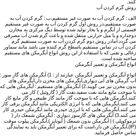
کنند.
روش گرم کردن آب
الف : گرم کردن آب به صورت غیر مستقیم،ب : گرم کردن آب به
صورت مستقیم،در روش اول گرم کردن آب به صورت غیر مستقیم
قسمتی از آبگرم و یا بخار تولید شده توسط دیگ مرکزی به مخازن
دوجداره و یا مبل حرارتی منتقل شده و باعث گرم شدن آب مصرفی
می گردد.امادر روش دوم گرم کردن آب به صورت مستقیم گرم
کردن آب در تماس مستقیم باسطح گرم کننده می باشد مانند سماور
زغالی و نفتی که با استفاده از این روش انواع آبگرمکن های مستقیم
ساخته شده است.
انواع آبگرمکن و تعمیر آبگرمکن
انواع آبگرمکن و تعمیر آبگرمکن عبارتند از : 1) آبگرمکن های گاز سوز :
آب گرمکن های آنی دیواری,آبگرمکن های مخزن دار,آبگرمکن های
بدون مخزن نیز می گویند.2) آبگرمکن های مستقیم : آبگرمکن هایی که
با سوخت مایع مانند نفت سفید،نفت گاز ( گازوئیل ) کار می
کنند,آبگرمکن هایی که با سوخت گاز مانند گاز طبیعی و گاز مایع کار
می کنند,آبگرمکن هایی که با انرژی الکتریکی مانند آبگرمکن برقی کار
می کنند,آبگرمکن هایی که با انرژی حیدری مانند آبگرمکن حیدری کار
می کنند.3) آبگرمکن های گازسوز دیواری : آبگرمکن شمعک دار (
ترموکوپلی ) | آبگرمکن بدون شمعک ( آیونایز ),آبگرمکن پیلوت موقت
(IP),آبگرمکن فن دار،است که برای تعمیر آبگرمکن باید به نمایندگی
تماس حاصل فرمایید.