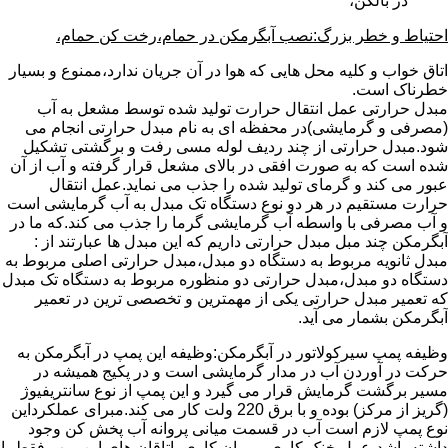
در بالکن،
احتیاط و خطر بزرگ:نصب آبگرمکن در حمام،رخت کن حمام،
اتاق خواب و کلیه محل هایی که هوا در آن جریان ندارد،ممنوع و بسیار
خطرناک است.
مبدل حرارتی عمل انتقال حرارت تولید شده توسط مشعل به آب
(مصرفی و گرمایشی)در محفظه ای به نام مبدل حرارتی انجام می
شود.مبدل حرارتی از چند ردیف لوله مسی رفت و برگشتی تشکیل
شده است که به صورت افقی در بالای مشعل قرار گرفته و آب از آن
عبور می کند و گرمای تولید شده را جذب می نماید.عمل انتقال
حرارت مستقیم در هر دو نوع دستگاه تک مبدل به آب گرمایشی است
و آب مصرفی با واسطه آب گرمایشی گرما را جذب می کند.که ما در
آبگرمکن چند مبل مبدل حرارتی داریم که این مبدل ها عبارتند از :
مبدل ثانویه مربوط به دستگاه دو مبدل،مبدل حرارتی اصلی مربوط به
دستگاه دو مبدل،مبدل حرارتی دو منظوره مربوط به دستگاه تک مبدل
که تعمیر مبدل حرارتی یکی از مهمترین و تخصصی ترین در تعمیر
آبگرمکن بشمار می آید.
وظیفه پمپ سیرکولاتور در آبگرمکن:وظیفه این پمپ در آبگرمکن به
حرکت در آوردن آب در مدار گرمایشی است و در پکیج همیشه در
مسیر برگشت گرمایش قرار می گیرد و این پمپ از نوع سانتریفیوژ
(گریز از مرکز) بوده و با برق 220 ولت کار می کند.مبرای عملکرداین
نوع پمپ لازم است آب در قسمت میانی پروانه آب پخش کن وجود
داشته باشد،عمل خنک کاری و روان کاری یاتاقان های این پمپ فقط با