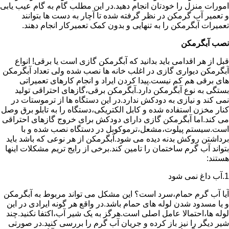
امورات منزل را خودتان انجام دهید.در این مطلب گام به گام عیب یابی
و تعمیر آب گرمکن در نظر گرفته شده تا آچار به دست ها بتوانند
تعمیرات آبگرمکن را به تنهایی و بدون کمک تعمیرکار انجام دهند.
نصب آبگرمکن
قبل از هر اقدامی باید بدانید که آبگرمکن گازی است یا برقی! انواع
آبگرمکن دیواری گازی در اغلب خانه ها نصب شده ولی تعداد آبگرمکن
های برقی هم کم نیست.پیدا کردن ایراد و انجام کارهای تعمیراتی
بستگی به نوع آبگرمکن دارد.آبگرمکن برقی،گازهای احتراقی تولید
نمی کند و نیازی به دودکش ندارد.در این دستگاه ها از ترموستات در
کنار مخزن استفاده شده و کابل الکتریکی،دستگاه را به تابلو برق وصل
می کند.اما آبگرمکن گازی دارای دودکش برای خروج گازهای احتراقی
است.سیستم پیلوت،مشعل،ترموکوبل در دستگاه نصب شده و با
برداشتن روکش بدنه دیده می شود.آبگرمکن از هر نوعی که باشد باید
بتواند آب گرم ساختمان را تامین کند.برخی از رایج تریم مشکلات اینها
هستند:
1.آب داغ نمی شود
آیا آب گرم حمام،سرد است؟ این مشکل می تواند مربوط به آبگرمکن
و یا مسدود شدن لوله های حمام باشد.در واقع هر گونه ایرادی در این
لوله ها،احتمالا عامل اصلی است.هرگز به یک شیر آب،اکتفا نکنید.چند
شیر دیگر را نیز باز کرده و جریان آب گرم را بررسی کنید.در صورتی