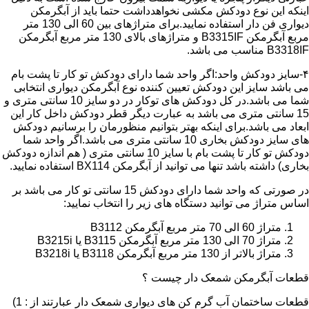
اینکه این نوع دودکش مکشی نخواهدداشت حتما باید از آبگرمکن
دیواری فن دار استفاده نمایید.برای متراژهای بین 60 الی 130 متر
مربع آبگرمکن B3315IF و متراژهای بالای 130 متر مربع آبگرمکن
B3318IF مناسب می باشد.
۴-سایز دودکش واحد:اگر واحد شما دارای دودکش تو کار تا پشت بام
می باشد سایز این دودکش تعیین کننده نوع آبگرمکن دیواری انتخابی
شما می باشد.در کل دودکش های توکار در دو سایز 10 سانتی متری و
15 سانتی متری می باشد به عبارت دیگر قطر دودکش داخل کار این
ابعاد می باشد.برای اینکه بهتر بتوانیم منظورمان را برسانیم دودکش
های سایز دودکش بخاری 10 سانتی متری می باشد.اگر واحد شما
دودکش تو کار تا پشت بام با سایز 10 سانتی متری ( هم اندازه دودکش
بخاری) داشته باشد تنها می توانید از آبگرمکن BX114 استفاده نمایید.
در صورتی که واحد شما دارای دودکش 15 سانتی تو کار می باشد بر
اساس متراژ می توانید دستگاه های زیر را انتخاب نمایید:
متراژ 60 الی 70 متر مربع آبگرمکن B3112
متراژ 70 الی 130 متر مربع آبگرمکن B3115 یا B3215i
متراژ بالاتر از 130 متر مربع آبگرمکن B3118 یا B3218i
قطعات آبگرمکن شمعک دار چیست ؟
قطعات ساختمان آب گرم کن های دیواری شمعک دار عبارتند از : 1)