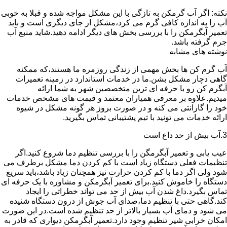
نکته: اگر آب گرمکن به تازگی با این مشکل مواجه شده و قبلا به خوبی
آب را به اندازه کافی گرم می کرد،مشکل از جای دیگری است و باید
تعمیر آبگرمکن را با بررسی بخش های دیگر ادامه دهید.شاید منبع آب
جرم گرفته باشد.
نوشته های مشابه
آب گرم کن ها بخش مهمی از زندگی روزمره ما هستند،که ممکنه
گاهی دچار مشکل بشن.ما در خدمات استاندارد در زمینه تعمیرات
آبگرم کن رو با حرفه ای ترین متخصصین شهر به شما ارائه
میدیم.علاوه بر معرفی همیاران معتمد و قیمت های مشخص خدمات
خود را گارانتی می کنه و در صورت بروز هر گونه مشکل در شیوه
ارائه خدمات می تونید با تیم پشتیبانی تماس بگیرید.
3.آب بیش از حد داغ است
عیب یابی و تعمیر آبگرمگن را با بررسی تنظیم دما شروع کنید.اگر
تنظیمات فعلی دستگاه زیاد است با کم کردن دما مشکل برطرف می
شود ولی اگر دما با کم کردن حرارت نیز همچنان زیاد باشد،باید سریع
دستگاه را خاموش کنید.برای تعمیر آبگرمکن و مشاوره با یک حرفه ای
تماس بگیرد.داغ شدن آب بیش از حد می تواند خطراتی را ایجاد
کند.گاهی حتی با تنظیم دما،صدای آب جوش از درون دستگاه شنیده
می شود و دمای آب بسیار بالاتر از حد تنظیم شده است.در این صورت
امکان خرابی شیر تنظیم وجود دارد.تعمیر آبگرمکن دیواری که قادر به