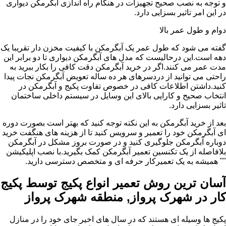
و توجه به نصب صحیح تجهیزات در هنگام راه اندازی آبگرمکن دیواری
در این امر تاثیر بسزایی دارد.
دوام و طول عمر بالا
گفته می شود که طول عمر یک آبگرمکن با کیفیت مخزن دار تقریبا یک
دهه است.این درحالیست که مدل های آبگرمکن دیواری تا دو برابر این
مدت عمر می کنند.اگر در خرید آبگرمکن دقت کافی را بکار ببرید به
راحتی می توانید از دردسرهای هر ده ساله تعویض آبگرمکن نجات پیدا
کنید.داشتن اطلاعات کافی در خصوص تفاوت پکیج و آبگرمکن در
انتخاب صحیح و کارایی بالای این وسایل در سیستم داخلی ساختمان
تاثیر بسزایی دارد.
بعد از خرید آبگرمکن به این نکته توجه کنید که بهتر است بصورت دوره
ای آبگرمکن خود را تعمیر و سرویس کنید تا از هزینه های هنگفت خرید
دوباره آبگرمکن جلوگیری کنید و در صورت بروز مشکل در آبگرمکن
بلافاصله از یک تکنسین تعمیر آبگرمکن کمک بگیرید.با نصب اپلیکیشن
"" همیشه به یک تعمیرکار حرفه ای و متخصص دسترسی دارید.
آسان ترین روش تعمیر انواع پکیج توسط پکیج
کار در شهرک پرواز, منطقه شهرک پرواز
پکیج ها وسیله ای هستند که در سال های اخیر جای خود را در منازل