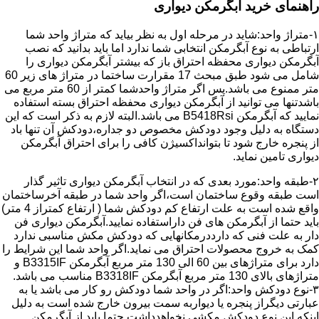
راهنمای خرید آبگرمکن دیواری
۱-متراژ واحد:شاید در مرحله اول به نظر بیاید که متراژ واحد شما
ارتباطی به نوع آبگرمکن انتخابی شما ندارد اما باید بدانید که نصب
آبگرمکن دیواری محفظه احتراق باز که بیشتر آبگرمکن دیواری را
شامل می شود طبق مبحث 17 مقرارت ساختما در متراژ های زیر 60
متر ممنوع می باشد.پس اگر متراژ واحدشما کمتر از 60 متر مربع می
باشدتنها می توانید از آبگرمکن دیواری محفظه احتراق بسته استفاده
نمایید که آبگرمکن B5418Rsi می باشد.البته لازم به ذکر است که این
دستگاه به دلیل وجود دودکش مخصوص دو جداره،دودکش آن تنها باد
از پنجره خارج شود تا بتوانداکسیژن کافی را برای احتراق آبگرمکن
دیواری تامین نماید.
۲-طبقه واحد:مورد بعدی که در انتخاب آبگرمکن دیواری تاثیر گذار
است طبقه وقوع ساختمان است،اگر واحد شما در طبقه آخرساختمان
واقع شده است به علت ارتفاع کم دودکش شما ( ارتفاع کمتراز 4 متر)
باید حتما از آبگرمکن های فن داراستفاده نمایید.آبگرمکن دیواری فن
دار به علت فنی که دارددرمکانهایی که دودکش مکش مناسبی ندارد
کمک به خروج محصولات احتراق می نماید.اگر واحد شما این شرایط را
دارد برای متراژهای بین 60 الی 130 متر مربع آبگرمکن B3315IF و
متراژهای بالای 130 متر مربع آبگرمکن B3318IF مناسب می باشد.
۳-نوع دودکش واحد:اگر در واحد شما دودکش رو کار می باشد یا به
عبارتی دیگراز پنجره یا دیواربه سمت بیرون خارج شده است به دلیل
اینکه این نوع دودکش مکشی نخواهدداشت حتما باید از آبگرمکن