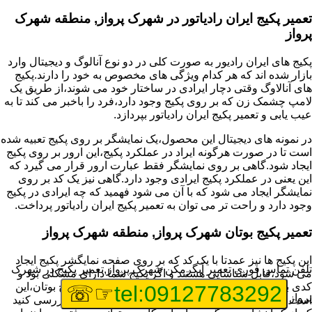
تعمیر پکیج ایران رادیاتور در شهرک پرواز, منطقه شهرک
پرواز
پکیج های ایران رادیور به صورت کلی در دو نوع آنالوگ و دیجیتال وارد
بازار شده اند که هر کدام ویژگی های مخصوص به خود را دارند.پکیج
های آنالاوگ وقتی دچار ایرادی در ساختار خود می شوند،از طریق یک
لامپ چشمک زن که بر روی پکیج وجود دارد،فرد را باخبر می کند تا به
عیب یابی و تعمیر پکیج ایران رادیاتور بپردازد.
در نمونه های دیجیتال این محصول،یک نمایشگر بر روی پکیج تعبیه شده
است تا در صورت هرگونه ایراد در عملکرد پکیج،این ارور بر روی پکیج
ایجاد شود.گاهی بر روی نمایشگر فقط عبارت ارور قرار می گیرد که
این یعنی در عملکرد پکیج ایرادی وجود دارد.گاهی نیز یک کد بر روی
نمایشگر ایجاد می شود که با آن می شود فهمید که چه ایرادی در پکیج
وجود دارد و راحت تر می توان به تعمیر پکیج ایران رادیاتور پرداخت.
تعمیر پکیج بوتان شهرک پرواز, منطقه شهرک پرواز
این پکیج ها نیز عمدتا با یک کد که بر روی صفحه نمایگشر پکیج ایجاد
تلفن تماس فوری
تعمیر آبگرمکن شهرک پرواز,تعمیر پکیج در شهرک
می شود،قابل شناسایی هستند و اگر پکیج شما دارای مشکلی بود و
کدی برای شما نمایش داده شد،اولین کار برای تعمیر پکیج بوتان،این
☞☏
tel:09127783292
پرواز
است که عیب یابی انجام دهید و ایرادی که وجود دارد را بررسی کنید