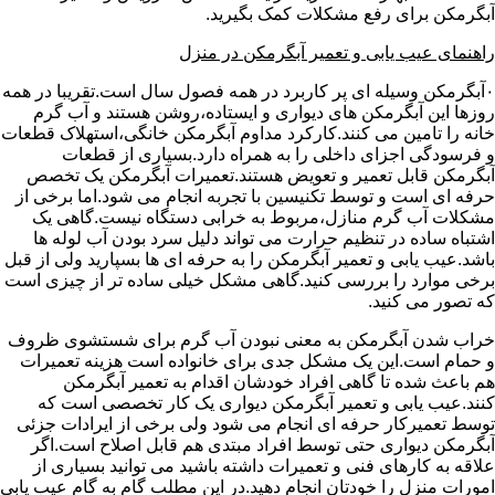
آبگرمکن برای رفع مشکلات کمک بگیرید.
راهنمای عیب یابی و تعمیر آبگرمکن در منزل
۰آبگرمکن وسیله ای پر کاربرد در همه فصول سال است.تقریبا در همه
روزها این آبگرمکن های دیواری و ایستاده،روشن هستند و آب گرم
خانه را تامین می کنند.کارکرد مداوم آبگرمکن خانگی،استهلاک قطعات
و فرسودگی اجزای داخلی را به همراه دارد.بسیاری از قطعات
آبگرمکن قابل تعمیر و تعویض هستند.تعمیرات آبگرمکن یک تخصص
حرفه ای است و توسط تکنیسین با تجربه انجام می شود.اما برخی از
مشکلات آب گرم منازل،مربوط به خرابی دستگاه نیست.گاهی یک
اشتباه ساده در تنظیم حرارت می تواند دلیل سرد بودن آب لوله ها
باشد.عیب یابی و تعمیر آبگرمکن را به حرفه ای ها بسپارید ولی از قبل
برخی موارد را بررسی کنید.گاهی مشکل خیلی ساده تر از چیزی است
که تصور می کنید.
خراب شدن آبگرمکن به معنی نبودن آب گرم برای شستشوی ظروف
و حمام است.این یک مشکل جدی برای خانواده است هزینه تعمیرات
هم باعث شده تا گاهی افراد خودشان اقدام به تعمیر آبگرمکن
کنند.عیب یابی و تعمیر آبگرمکن دیواری یک کار تخصصی است که
توسط تعمیرکار حرفه ای انجام می شود ولی برخی از ایرادات جزئی
آبگرمکن دیواری حتی توسط افراد مبتدی هم قابل اصلاح است.اگر
علاقه به کارهای فنی و تعمیرات داشته باشید می توانید بسیاری از
امورات منزل را خودتان انجام دهید.در این مطلب گام به گام عیب یابی