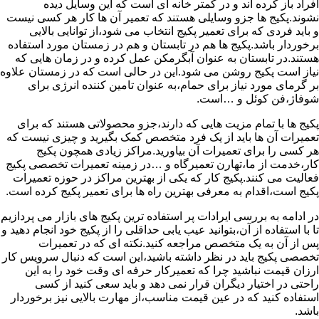
افراد باز کرده اند و در کمتر خانه ای است که این وسایل دیده
نشوند.پکیج ها جزو وسایلی هستند که تعمیر آن ها کار هر کسی نیست
و باید فردی که برای تعمیر پکیج انتخاب می شود،از توانایی بالایی
برخوردار باشد.پکیج ها هم در تابستان و هم در زمستان مورد استفاده
هستند.در تابستان به عنوان آبگرمکن عمل کرده و در زمان هایی که
نیاز است پکیج روشن می شود.این در حالی است که در زمستان علاوه
بر گرمای مورد نیاز برای حمام،به عنوان تامین کننده انرژی برای
شوفاژ،فن کوئل و …است.
پکیج ها با تمام مزیت هایی که دارند،جزو محصولاتی هستند که برای
تعمیرات آن ها باید از یک فرد متخصص کمک بگیرید و چیزی نیست که
هر کسی را برای تعمیرات آن بیاورید.مراکز زیادی همچون پکیج
کار،خدمت از ما،تهارن تعمیرگاه و …در زمینه تعمیرات تخصصی پکیج
فعالیت می کنند.پکیج کار که یکی از بهترین مراکز در حوزه تعمیرات
پکیج است،اقدام به معرفی بهترین راه ها برای تعمیر پکیج کرده است.
در ادامه به بررسی ایرادات پر استفاده ترین پکیج های بازار می پردازیم
تا با استفاده از آن،بتوانید عیب یابی حداقلی را از پکیج خود انجام دهید و
پس از آن به یک متخصص مراجعه کنید.نکته ای که در تعمیرات
تخصصی پکیج باید در نظر داشته باشید،این است که دنبال سرویس کار
ارزان قیمت نباشید چرا که تعمیرکار حرفه ای وقت خود را به این
راحتی در اختیار دیگران قرار نمی دهد و باید سعی کنید از کسی
استفاده کنید که در عین قیمت مناسب،از مهارت بالایی نیز برخوردار
باشد.