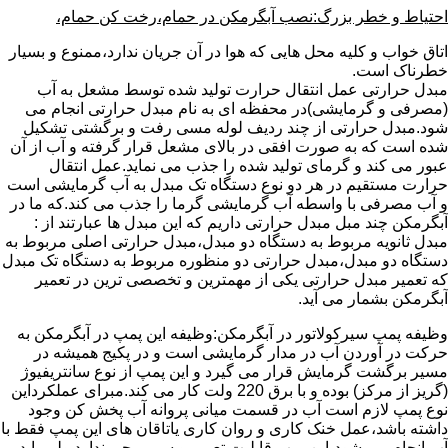
احتیاط و خطر بزرگ:نصب آبگرمکن در حمام،رخت کن حمام،
اتاق خواب و کلیه محل هایی که هوا در آن جریان ندارد،ممنوع و بسیار
خطرناک است.
مبدل حرارتی عمل انتقال حرارت تولید شده توسط مشعل به آب
(مصرفی و گرمایشی)در محفظه ای به نام مبدل حرارتی انجام می
شود.مبدل حرارتی از چند ردیف لوله مسی رفت و برگشتی تشکیل
شده است که به صورت افقی در بالای مشعل قرار گرفته و آب از آن
عبور می کند و گرمای تولید شده را جذب می نماید.عمل انتقال
حرارت مستقیم در هر دو نوع دستگاه تک مبدل به آب گرمایشی است
و آب مصرفی با واسطه آب گرمایشی گرما را جذب می کند.که ما در
آبگرمکن چند مبل مبدل حرارتی داریم که این مبدل ها عبارتند از :
مبدل ثانویه مربوط به دستگاه دو مبدل،مبدل حرارتی اصلی مربوط به
دستگاه دو مبدل،مبدل حرارتی دو منظوره مربوط به دستگاه تک مبدل
که تعمیر مبدل حرارتی یکی از مهمترین و تخصصی ترین در تعمیر
آبگرمکن بشمار می آید.
وظیفه پمپ سیرکولاتور در آبگرمکن:وظیفه این پمپ در آبگرمکن به
حرکت در آوردن آب در مدار گرمایشی است و در پکیج همیشه در
مسیر برگشت گرمایش قرار می گیرد و این پمپ از نوع سانتریفیوژ
(گریز از مرکز) بوده و با برق 220 ولت کار می کند.مبرای عملکرداین
نوع پمپ لازم است آب در قسمت میانی پروانه آب پخش کن وجود
داشته باشد،عمل خنک کاری و روان کاری یاتاقان های این پمپ فقط با
آب انجام می شود،این پمپ قابلیت تعمیر و سیم پیچی ندارد ولی باید