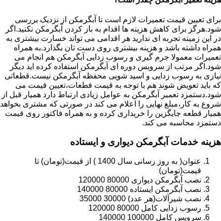
برای تعیین قیمت تعمیرات لازم است تا آبگرمکن از نزدیک بررسی
شود.هرگز برای کاهش هزینه ها اقدام به باز کردن آبگرمکن نکنید.اگر
در این زمینه تجربه ای ندارید هر اقدامی می تواند خسارت بیشتری به
همراه داشته باشد و هزینه بیشتری روی دست تان بگذارد.به همراه
تعمیرات معمولا جرم گیری و رسوب زدایی آبگرمکن هم انجام می
شود.اگر مرتب از سرویس دوره ای آبگرمکن استفاده کرده اید دیگر
نیازی به رسوب زدایی و اسید شویی محفظه آبگرمکن نیست.قطعاتی
که باید تعویض شوند هم با توجه به قیمت قطعات،تعیین قیمت می
شود.دستمزد تعمیر آبگرمکن به عوامل زیادی ارتباط دارد همیار قبل از
شروع به کار،مبلغ نهایی را اعلام می کند در صورتی که مشتری بخواهد
همیار قطعه جایگزین را خریداری کرده و به همراه فاکتور روی قیمت
دستمزد محاسبه می کند.
هزینه خدمات آبگرمکن دیواری و ایستاده
عنوان( به روز رسانی سال 1400 ) از قیمت(تومان) تا
قیمت(تومان)
نصب آبگرمکن دیواری 80000 120000
نصب آبگرمکن ایستاده 80000 140000
نصب شیرآلات(هر عدد) 30000 35000
رسوب زدایی کامل 80000 120000
سرویس کامل 100000 140000