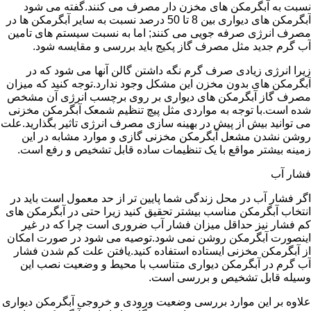
نسبت به آبگرمکن های مخزن دار مصرف می کنند.گفته می شود
آبگرمکن های دیواری بین 8 تا 50 درصد نسبت به سایر آبگرمکن ها در
مصرف انرژی صرفه جویی می کنند; اما به نسبت سیستم های تامین
آب گرم جدید مثل مصرف گاز پکیج باید بررسی و مقایسه شود.
زیرا انرژی زیادی صرف گرم نگه داشتن گالن آنها می شود که در
آبگرمکن های بدون مخزن این مشکل وجود ندارد.توجه کنید که میزان
مصرف گاز آبگرمکن های دیواری بر روی برچسب انرژی آن مشخص
شده است.با توجه به مواردی مثل پیچ تنظیم شمعک آبگرمکن مخزنی
می توانید بیش از پیش در بهینه سازی مصرف انرژی تاثیر بگذارید.علت
روشن نشدن مشعل آبگرمکن مخزنی گازی و موارد مشابه در این
زمینه بیشتر مواقع با یک تنظیمات ساده قابل تشخیص و رفع است.
فشار آب
اگر فشار آب در محل زندگی شما پایین تر از حد معمول است باید در
انتخاب آبگرمکن مناسب بیشتر تحقیق کنید زیرا حتی در آبگرمکن های
کم فشار نیز حداقل میزان فشار آب ضروری است چرا که در غیر
اینصورت آبگرمکن روشن نمی شود.توصیه می شود در صورت امکان
از آبگرمکن مخزنی ایستاده استفاده کنید.یافتن علت کم شدن فشار
آب گرم در آبگرمکن دیواری متناسب با محیط و وضعیت نصب این
وسیله قابل تشخیص و بررسی است.
علاوه بر این موارد بررسی وضعیت ورودی و خروجی آبگرمکن دیواری