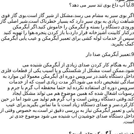
8.آیا آب داغ بوی تند سیر می دهد؟
اگر بوی سیر به مشام می رسد،مشکل از شیر گاز است.بوی گاز قوی
شباهت زیادی به بوی سیر دارد که بسیار خطرناک است.شیر اصلی گاز
ورودی دستگاه را بسته و آبگرمکن را خاموش کنید.اگر آبگرمکن
درکنار کابینت آشپزخانه قرار دارد،با باز کردن پنجره،هوا را تهویه کنید
سپس از خدمات لوله کشی برای تعمیر آبگرمکن و عیب یابی آبگرمکن
کمک بگیرید.
9.تعمیر آبگرمکن صدا دار
اگر به هنگام کار کردن صدای زیادی از آبگرمکن شنیده می
شود،ممکن است مشکل از شکستگی و یا آسیب یکی از قطعات فلزی
داخل دستگاه باشد.در سرویس دوره ای آبگرمکن معمولا این موارد به
سادگی تشخیص داده می شود.اگر مدت زیادی است که از خدمات
سرویس دوره ای استفاده نکرده اید حتما محفظه آب گرم با جرم و
رسوبات اشغال شده که همین موضوع هم می تواند مشکل ایجاد
کند.وقتی دستگاه روشن است و آب گرم هم تولید می شود اما در حین
کارکرد،سر و صدای دستگاه زیاد است با ما تماس بگیرید.برای عیب
یابی و تعمیر آبگرمکن نیاز به بررسی دقیق تر است.به خصوص وقتی از
داخل دستگاه صدای جوشیدن آب شنیده می شود موضوع جدی تر
است.
هزینه تعمیر آبگرمکن چقدر است؟