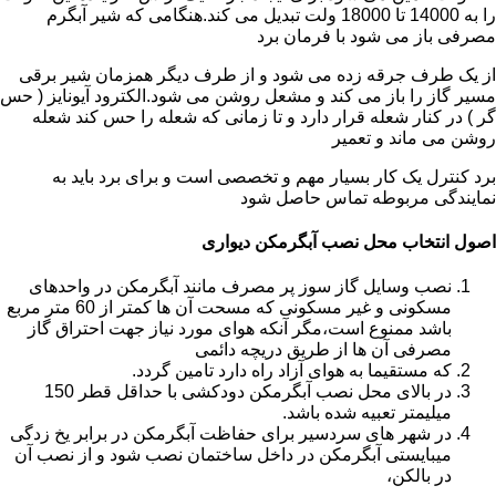
را به 14000 تا 18000 ولت تبدیل می کند.هنگامی که شیر آبگرم
مصرفی باز می شود با فرمان برد
از یک طرف جرقه زده می شود و از طرف دیگر همزمان شیر برقی
مسیر گاز را باز می کند و مشعل روشن می شود.الکترود آیونایز ( حس
گر ) در کنار شعله قرار دارد و تا زمانی که شعله را حس کند شعله
روشن می ماند و تعمیر
برد کنترل یک کار بسیار مهم و تخصصی است و برای برد باید به
نمایندگی مربوطه تماس حاصل شود
اصول انتخاب محل نصب آبگرمکن دیواری
نصب وسایل گاز سوز پر مصرف مانند آبگرمکن در واحدهای
مسکونی و غیر مسکونی که مسحت آن ها کمتر از 60 متر مربع
باشد ممنوع است،مگر آنکه هوای مورد نیاز جهت احتراق گاز
مصرفی آن ها از طریق دریچه دائمی
که مستقیما به هوای آزاد راه دارد تامین گردد.
در بالای محل نصب آبگرمکن دودکشی با حداقل قطر 150
میلیمتر تعبیه شده باشد.
در شهر های سردسیر برای حفاظت آبگرمکن در برابر یخ زدگی
میبایستی آبگرمکن در داخل ساختمان نصب شود و از نصب آن
در بالکن،