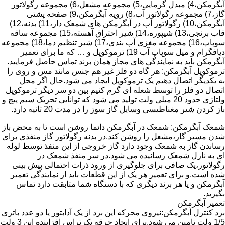
آبگرمکن،4) مبدل گرمایی،5) مجموعه مشعل،6) مجموعه رگولاتور
گاز،7) مجموعه رگولاتور آب،8) رویه آبگرمکن،9) صفحه پشتی
آبگرمکن،10) رگولاتور آب در آبگرمکن های شمعک دار،11) بدنه،12)
قاب برنجی،13) شیپوره،14) شیر احتراق آهسته،15) مجموعه ساقه
سوپاپ،16) مجموعه مغزی آب بندی،17) شیر تنظیم دما،18) مجموعه
دیافگرام و میل سوپاپ آب 19) ترموکوپل و … که ما برای تعمیر
آبگرمکن باید به نمایندگی های مجاز همان برند تماس حاصل فرمایید.
ترموکوپل آبگرمکن: هر گاه دو فلز غیر هم جنس مانند مس و روی را
به یکدیگر اتصال دهیم یک ترموکوپل ایجاد می شود.حال اگر محل
اتصال دو فلز را توسط شعله ای گرم کنیم بین دو سر دیگر ترموکوپل
ولتاژی حدود 20 میلی ولت تولید می شود که توانایی تحریک سیم پیچ و
باز کردن شیر مغناطیسی وسایل گاز سوز را در مدت 20 ثانیه دارد.
شمعک آبگرمکن: شمعک در آبگرمکن دائما روشن است تا به محض باز
شدن مسیر گاز،مشعل را روشن کند.در بدنه رگولاتور گاز منفذی برای
رساندن گاز به شمعک وجود دارد گاز خروجی از این منفذ توسط لوله
ای به نازل شمعک رسانیده می شود.در سر منفذ شمعک در
رگولاتور،یک صافی برای جلوگیری از ورود ذرات احتمالی پیش بینی
شده است.و برای تعمیر هر یک از این قطعات باید از نمایندگی تعمیر
آبگرمکن و یا هر برند دیگری که با دستگاه شما متابقت دارد تماس
بگیرید.
تعمیر آبگرمکن
برد کنترل آبگرمکن:نیروی محرکه این برد از یک آدابتور یا دو عدد باتری
1/5 ولت تامین می شود.برای ایجاد جرقه یک تراس افزاینده این 3 ولت