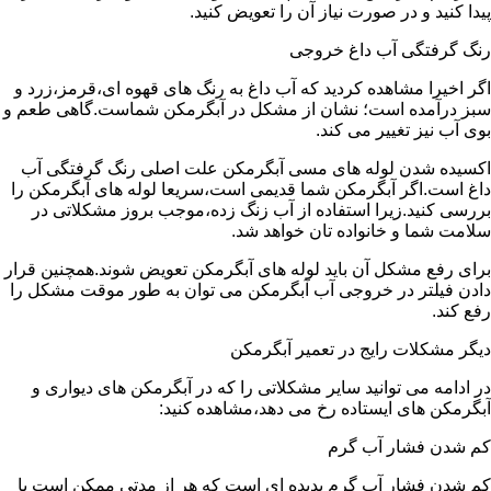
پیدا کنید و در صورت نیاز آن را تعویض کنید.
رنگ گرفتگی آب داغ خروجی
اگر اخیرا مشاهده کردید که آب داغ به رنگ های قهوه ای،قرمز،زرد و
سبز درآمده است؛ نشان از مشکل در آبگرمکن شماست.گاهی طعم و
بوی آب نیز تغییر می کند.
اکسیده شدن لوله های مسی آبگرمکن علت اصلی رنگ گرفتگی آب
داغ است.اگر آبگرمکن شما قدیمی است،سریعا لوله های آبگرمکن را
بررسی کنید.زیرا استفاده از آب زنگ زده،موجب بروز مشکلاتی در
سلامت شما و خانواده تان خواهد شد.
برای رفع مشکل آن باید لوله های آبگرمکن تعویض شوند.همچنین قرار
دادن فیلتر در خروجی آب آبگرمکن می توان به طور موقت مشکل را
رفع کند.
دیگر مشکلات رایج در تعمیر آبگرمکن
در ادامه می توانید سایر مشکلاتی را که در آبگرمکن های دیواری و
آبگرمکن های ایستاده رخ می دهد،مشاهده کنید:
کم شدن فشار آب گرم
کم شدن فشار آب گرم پدیده ای است که هر از مدتی ممکن است با