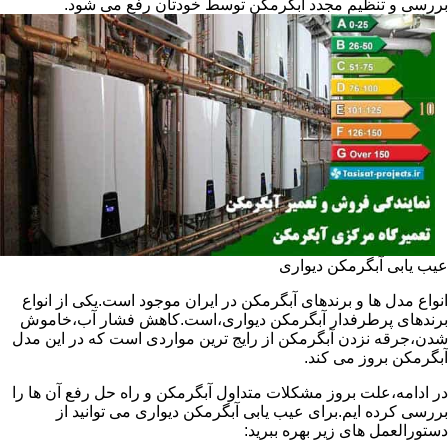
بررسی و تنظیم مجدد آبگرمکن توسط خودتان رفع می شود.
عیب یابی آبگرمکن دیواری
انواع مدل ها و برندهای آبگرمکن در ایران موجود است.یکی از انواع
برندهای پرطرفدار آبگرمکن دیواری،است.کاهش فشار آب،خاموش
شدن،جرقه نزدن آبگرمکن از رایج ترین مواردی است که در این مدل
آبگرمکن بروز می کند.
در ادامه،علت بروز مشکلات متداول آبگرمکن و راه حل رفع آن ها را
بررسی کرده ایم.برای عیب یابی آبگرمکن دیواری می توانید از
دستورالعمل های زیر بهره ببرید: