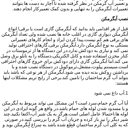
و تعمیر آب گرمکن در نظر گرفته شده تا آچار به دست ها بتوانند
تعمیرات آبگرمکن را به تنهایی و بدون کمک تعمیرکار انجام دهند.
نصب آبگرمکن
قبل از هر اقدامی باید بدانید که آبگرمکن گازی است یا برقی! انواع
آبگرمکن دیواری گازی در اغلب خانه ها نصب شده ولی تعداد آبگرمکن
های برقی هم کم نیست.پیدا کردن ایراد و انجام کارهای تعمیراتی
بستگی به نوع آبگرمکن دارد.آبگرمکن برقی،گازهای احتراقی تولید
نمی کند و نیازی به دودکش ندارد.در این دستگاه ها از ترموستات در
کنار مخزن استفاده شده و کابل الکتریکی،دستگاه را به تابلو برق وصل
می کند.اما آبگرمکن گازی دارای دودکش برای خروج گازهای احتراقی
است.سیستم پیلوت،مشعل،ترموکوبل در دستگاه نصب شده و با
برداشتن روکش بدنه دیده می شود.آبگرمکن از هر نوعی که باشد باید
بتواند آب گرم ساختمان را تامین کند.برخی از رایج تریم مشکلات اینها
هستند:
1.آب داغ نمی شود
آیا آب گرم حمام،سرد است؟ این مشکل می تواند مربوط به آبگرمکن
و یا مسدود شدن لوله های حمام باشد.در واقع هر گونه ایرادی در این
لوله ها،احتمالا عامل اصلی است.هرگز به یک شیر آب،اکتفا نکنید.چند
شیر دیگر را نیز باز کرده و جریان آب گرم را بررسی کنید.در صورتی
که به کلی آب گرم ساختمان قطع شده باشد به سراغ آبگرمکن بوید و