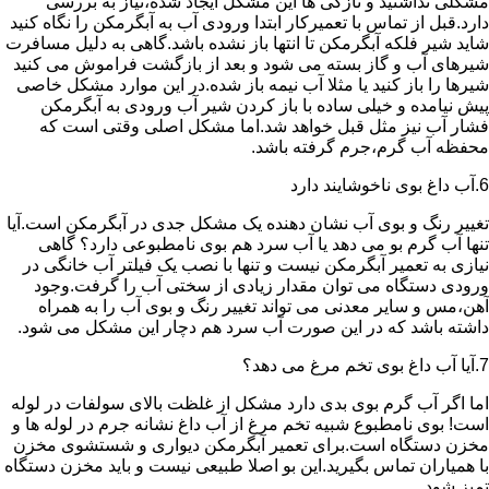
مشکلی نداشتید و تازگی ها این مشکل ایجاد شده،نیاز به بررسی
دارد.قبل از تماس با تعمیرکار ابتدا ورودی آب به آبگرمکن را نگاه کنید
شاید شیر فلکه آبگرمکن تا انتها باز نشده باشد.گاهی به دلیل مسافرت
شیرهای آب و گاز بسته می شود و بعد از بازگشت فراموش می کنید
شیرها را باز کنید یا مثلا آب نیمه باز شده.در این موارد مشکل خاصی
پیش نیامده و خیلی ساده با باز کردن شیر آب ورودی به آبگرمکن
فشار آب نیز مثل قبل خواهد شد.اما مشکل اصلی وقتی است که
محفظه آب گرم،جرم گرفته باشد.
6.آب داغ بوی ناخوشایند دارد
تغییر رنگ و بوی آب نشان دهنده یک مشکل جدی در آبگرمکن است.آیا
تنها آب گرم بو می دهد یا آب سرد هم بوی نامطبوعی دارد؟ گاهی
نیازی به تعمیر آبگرمکن نیست و تنها با نصب یک فیلتر آب خانگی در
ورودی دستگاه می توان مقدار زیادی از سختی آب را گرفت.وجود
آهن،مس و سایر معدنی می تواند تغییر رنگ و بوی آب را به همراه
داشته باشد که در این صورت آب سرد هم دچار این مشکل می شود.
7.آیا آب داغ بوی تخم مرغ می دهد؟
اما اگر آب گرم بوی بدی دارد مشکل از غلظت بالای سولفات در لوله
است! بوی نامطبوع شبیه تخم مرغ از آب داغ نشانه جرم در لوله ها و
مخزن دستگاه است.برای تعمیر آبگرمکن دیواری و شستشوی مخزن
با همیاران تماس بگیرید.این بو اصلا طبیعی نیست و باید مخزن دستگاه
تمیز شود.