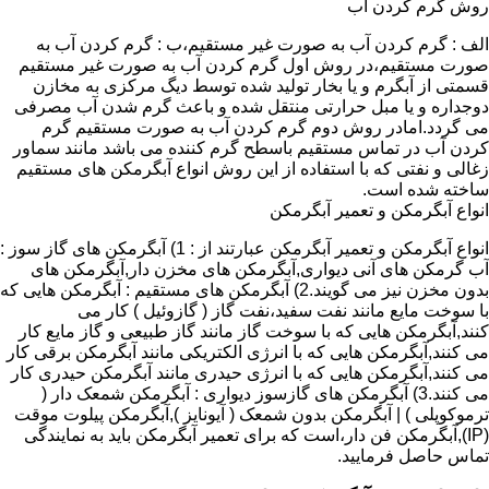
روش گرم کردن آب
الف : گرم کردن آب به صورت غیر مستقیم،ب : گرم کردن آب به
صورت مستقیم،در روش اول گرم کردن آب به صورت غیر مستقیم
قسمتی از آبگرم و یا بخار تولید شده توسط دیگ مرکزی به مخازن
دوجداره و یا مبل حرارتی منتقل شده و باعث گرم شدن آب مصرفی
می گردد.امادر روش دوم گرم کردن آب به صورت مستقیم گرم
کردن آب در تماس مستقیم باسطح گرم کننده می باشد مانند سماور
زغالی و نفتی که با استفاده از این روش انواع آبگرمکن های مستقیم
ساخته شده است.
انواع آبگرمکن و تعمیر آبگرمکن
انواع آبگرمکن و تعمیر آبگرمکن عبارتند از : 1) آبگرمکن های گاز سوز :
آب گرمکن های آنی دیواری,آبگرمکن های مخزن دار,آبگرمکن های
بدون مخزن نیز می گویند.2) آبگرمکن های مستقیم : آبگرمکن هایی که
با سوخت مایع مانند نفت سفید،نفت گاز ( گازوئیل ) کار می
کنند,آبگرمکن هایی که با سوخت گاز مانند گاز طبیعی و گاز مایع کار
می کنند,آبگرمکن هایی که با انرژی الکتریکی مانند آبگرمکن برقی کار
می کنند,آبگرمکن هایی که با انرژی حیدری مانند آبگرمکن حیدری کار
می کنند.3) آبگرمکن های گازسوز دیواری : آبگرمکن شمعک دار (
ترموکوپلی ) | آبگرمکن بدون شمعک ( آیونایز ),آبگرمکن پیلوت موقت
(IP),آبگرمکن فن دار،است که برای تعمیر آبگرمکن باید به نمایندگی
تماس حاصل فرمایید.