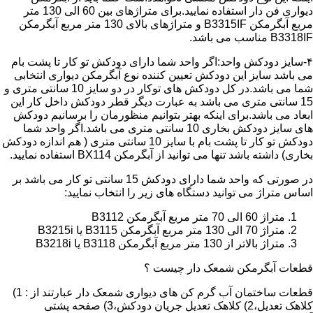
دیواری فن دار استفاده نمایید.برای متراژهای بین 60 الی 130 متر
مربع آبگرمکن B3315IF و متراژهای بالای 130 متر مربع آبگرمکن
B3318IF مناسب می باشد.
۴-سایز دودکش واحد:اگر واحد شما دارای دودکش تو کار تا پشت بام
می باشد سایز این دودکش تعیین کننده نوع آبگرمکن دیواری انتخابی
شما می باشد.در کل دودکش های توکار در دو سایز 10 سانتی متری و
15 سانتی متری می باشد به عبارت دیگر قطر دودکش داخل کار این
ابعاد می باشد.برای اینکه بهتر بتوانیم منظورمان را برسانیم دودکش
های سایز دودکش بخاری 10 سانتی متری می باشد.اگر واحد شما
دودکش تو کار تا پشت بام با سایز 10 سانتی متری ( هم اندازه دودکش
بخاری) داشته باشد تنها می توانید از آبگرمکن BX114 استفاده نمایید.
در صورتی که واحد شما دارای دودکش 15 سانتی تو کار می باشد بر
اساس متراژ می توانید دستگاه های زیر را انتخاب نمایید:
متراژ 60 الی 70 متر مربع آبگرمکن B3112
متراژ 70 الی 130 متر مربع آبگرمکن B3115 یا B3215i
متراژ بالاتر از 130 متر مربع آبگرمکن B3118 یا B3218i
قطعات آبگرمکن شمعک دار چیست ؟
قطعات ساختمان آب گرم کن های دیواری شمعک دار عبارتند از : 1)
کلاهک تعدیل،2) کلاهک تعدیل جریان دودکش،3) صفحه پشتی