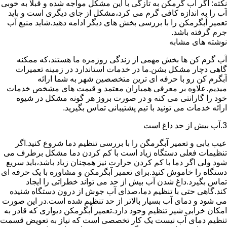
نکته: اگر آب گرمکن به تازگی با این مشکل مواجه شده و قبلا به خوبی
آب را به اندازه کافی گرم می کرد،مشکل از جای دیگری است و باید
تعمیر آبگرمکن را با بررسی بخش های دیگر ادامه دهید.شاید منبع آب
جرم گرفته باشد.
نوشته های مشابه
آب گرم کن ها بخش مهمی از زندگی روزمره ما هستند،که ممکنه
گاهی دچار مشکل بشن.ما در خدمات استاندارد در زمینه تعمیرات
آبگرم کن رو با حرفه ای ترین متخصصین شهر به شما ارائه
میدیم.علاوه بر معرفی همیاران معتمد و قیمت های مشخص خدمات
خود را گارانتی می کنه و در صورت بروز هر گونه مشکل در شیوه
ارائه خدمات می تونید با تیم پشتیبانی تماس بگیرید.
3.آب بیش از حد داغ است
عیب یابی و تعمیر آبگرمگن را با بررسی تنظیم دما شروع کنید.اگر
تنظیمات فعلی دستگاه زیاد است با کم کردن دما مشکل برطرف می
شود ولی اگر دما با کم کردن حرارت نیز همچنان زیاد باشد،باید سریع
دستگاه را خاموش کنید.برای تعمیر آبگرمکن و مشاوره با یک حرفه ای
تماس بگیرد.داغ شدن آب بیش از حد می تواند خطراتی را ایجاد
کند.گاهی حتی با تنظیم دما،صدای آب جوش از درون دستگاه شنیده
می شود و دمای آب بسیار بالاتر از حد تنظیم شده است.در این صورت
امکان خرابی شیر تنظیم وجود دارد.تعمیر آبگرمکن دیواری که قادر به
تنظیم دمای آب نیست یک کار تخصصی است که نیاز به تعویض قسمت