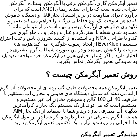
تعمیر آبگرمکن گازی،آبگرمکن برقی یا آبگرمکن ایستاده ​ آبگرمکن
طراحی شده است که دارای استانداردهای ANSI است که برای
برآوردن برای مقاومت در برابر اشتعال بخار قابل و دستگاه خاموش
کننده هوا سوخت یک نوع حفاظتی دوگانه را فراهم می کند،تعمیر و
نگهداری فیلتر هوای آبگرمکن بسیار مهم است و از عواملی مانند :
مسدود شدن شعله با آستر،گرد و غبار و روغن و … جلو گیری می
کندو با طراحی NOX و با استفاده از اکسید نیتروژن پایین و ثبت اختراع
سیستم EverKleen از ایجاد رسوب جلوگیری می کند،هزینه های
سوخت را کاهش می دهد،و در این صورت شما آب گرم بیشتری در
اختیار دارید و اگر شما با خرابی هایی در آبگرمکن خود مواجه شدید باید
به نمایندگی تعمیر آبگرمکن تماس بگیرید.
روش تعمیر آبگرمکن چیست ؟
تعمیر آبگرمکن همه محصولات طیف گسترده ای از محصولات آب گرم
ارائه می دهند که شامل دیستگاه های قدیمی و مخازن آب مستقیم با
ظرفیت 40 الی 100 گالن و همچنین مخازن آب غیر مستقیم و
مستقیم است که می تواند،از یک سیستم دیگ بخار با کارآمدترین
دیگهای آب مصرفی نیاز دارید و شما با استفاده از دیگ بخار AIM
همیشه آبگرم مصرفی در اختیار دارید و اگر شما در این مول آبگرمکن
ها با خرابی روبرو شدید،نیاز به یک تکنسین تعمیر آبگرمکن دارید.
نمایندگی تعمیر آبگرمکن