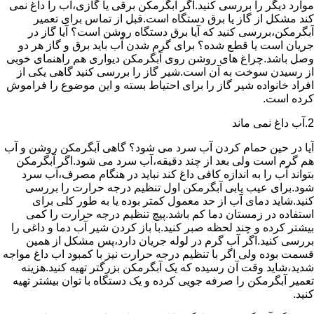
موارد دیگر را بررسی کنید.اگر آبگرمکن برقی یا گازی،آب را داغ نمی
کند مشکل از گاز یا برق دستگاه است.قبل از تماس برای تعمیر
آبگرمکن،بررسی کنید که آیا برق دستگاه روشن است؟ آیا گاز در
جریان است یا قطع شده؟ برای گرم شدن آب باید برق و گاز هر دو
وصل باشد.چراغ های روشن روی آبگرمکن دیواری هم راهنمای خوبی
از رسیدن سوخت به آن است.شیر گاز را بررسی کنید گاهی یکی از
افراد خانواده شیر گاز را برای احتیاط بسته و این موضوع را فراموش
کرده است.
2.آب داغ نمی ماند
آیا در حین حمام کردن آب سرد می شود؟ گاهی آبگرمکن روشن و آب
هم گرم است ولی بعد از چند دقیقه،آب سرد می شود.اگر آبگرمکن
بتواند آب را به اندازه کافی داغ کند نباید در هنگام مصرف،آب سرد
شود.برای عیب یابی آبگرمکن اول تنظیم درجه حرارت را بررسی
کنید.شاید دمای آب از حد معمول کمتر بوده یا به طور کلی برای
استفاده در زمستان دما کم باشد.پیچ تنظیم درجه حرارت را کمی
بیشتر کرده و چند لحظه صبر کنید.با باز کردن شیر آب دما و داغی را
بررسی کنید.اگر آب گرم در لوله جریان دارد،پس مشکل از همین
قسمت بوده ولی اگر با تنظیم درجه حرارت نیز با کمبود اب داغ مواجه
شدید،شاید وقت آن رسیده که یک آبگرمکن بزرگتر تهیه کنید.هزینه
تعمیر آبگرمکن را صرفه جویی کرده و یک دستگاه با توان بیشتر تهیه
کنید.