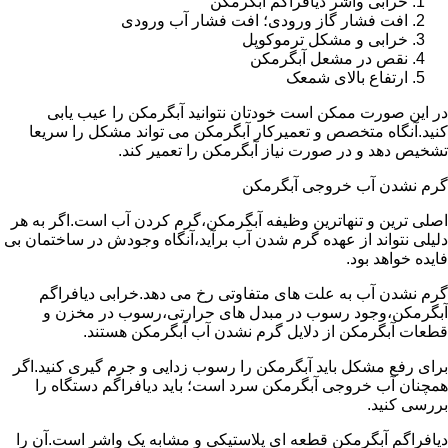
خرابی واشر دیافراگم آبگرمکن
افت فشار گاز ورودی؛ افت فشار آب ورودی
خرابی و مشکل ترموکوپل
نقص در مشعل آبگرمکن
ارتفاع بالای شمعک
در این صورت ممکن است خودتان نتوانید آبگرمکن را عیب یابی
کنید.آنگاه متخصص و تعمیرکار آبگرمکن می تواند مشکل را سریعا
تشخیص دهد و در صورت نیاز آبگرمکن را تعمیر کند.
گرم نشدن آب خروجی آبگرمکن
اصلی ترین و تنهاترین وظیفه آبگرمکن،گرم کردن آب است.اگر به هر
دلیلی نتواند از عهده گرم شدن آب برآید،آنگاه وجودش در ساختمان بی
فایده خواهد بود.
گرم نشدن آب به علت های متفاوتی رخ می دهد.خرابی دیافراگم
آبگرمکن،وجود رسوب در مبدل های حرارتی،رسوب در مخزن و
قطعات آبگرمکن از دلایل گرم نشدن آب آبگرمکن هستند.
برای رفع مشکل باید آبگرمکن را رسوب زدایی و جرم گیری کنید.اگر
همچنان آب خروجی آبگرمکن سرد است؛ باید دیافراگم دستگاه را
بررسی کنید.
دیافراگم آبگرمکن قطعه ای پلاستیکی و مشابه یک واشر است.آن را