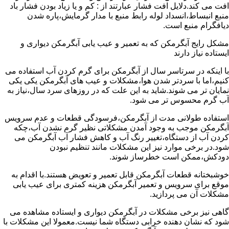
افت می کند.دلایل افت فشار عبارتند از : کم و یا زیاد بودن فشار باد
منبع انبساط،انسداد لوله رابط منبع با مدار گرمایش،پاره شدن
دیافگرام منبع است.
مشکل رایج آبگرمکن که به تعمیر و عیب یابی آبگرمکن دیواری و
ایستاده نیاز دارند
با اینکه در سرتاسر سال از آبگرمکن برای گرم کردن آب استفاده می
کنیم،اما با سردتر شدن هوا،مشکلات و عیب های آبگرمکن یکی یکی
نمایان تر می شوند.شاید به این علت که در روزهای سرد سال،نیاز به
آب گرم محسوس تر می شود.
استفاده طولانی مدت از آبگرمکن،فرسودگی قطعات و عدم سرویس
آبگرمکن موجب به وجود آمدن مشکلاتی نظیر گرم نشدن آب،چکه
کردن آب از دستگاه،تغییر رنگ آب و کاهش فشار آب آبگرمکن می
شود.در برخی موارد نیز این مشکلات مانند تنظیم نبودن
دودکش،ممکن است خطرساز شوند.
خوشبختانه قطعات آبگرمکن قابل تعمیر و تعویض هستند.با اقدام به
موقع برای سرویس و تعمیر آبگرمکن هزینه کمتری برای عیب یابی
مشکلات آن می پردازید.
گاهی نیز برخی مشکلات در آبگرمکن دیواری و ایستاده مشاهده می
شود که نشان دهنده خرابی دستگاه شما نیست.معمولا این مشکلات با