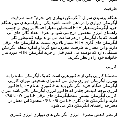
ظرفیت
هنگام پرسیدن سوال "آبگرمکن دیواری چی بخرم" حتما ظرفیت
آبگرمکن دیواری را در ذهن داشته باشید.یکی از پارامترهای مهم هنگام
خرید آبگرمکن،معیار FHR است.این معیار احتمالا بر روی بر چسب
راهنمای انرژی محصول درج می شود و معرف تعداد گالن های آبی
است که یک آبگرمکن در هر ساعت می تواند تولید کند.بطور کلی
آبگرمکن های گازی FHR بسیار بالاتری نسبت به آبگرمکن های برقی
دارند و این معیار به ظرفیت مخزن،منبع گرما و اندازه شعله آبگرمکن
بستگی دارد که توصیه می کنیم قبل از خرید آبگرمکن FHR مورد نیاز
خانواده خود را در نظر بگیرید.
کارایی
مطمئنا کارایی یکی از فاکتورهایی است که یک آبگرمکن ساده را به
بهترین آبگرمکن دیواری تبدیل می کند.برای تشخیص میزان کارایی
آبگرمکن هنگام خرید آبگرمکن باید به فاکتوری به نام EF یا فاکتور
انرژی توجه کنید.هر چقدر که فاکتور انرژی آبگرمکن بالاتر باشد میزان
کارایی آبگرمکن بیشتر است.آبگرمکن های برقی EF بین ۰/۷ تا ۰/۹۵
دارند و آبگرمکن های گازی EF بین ۰/۵ تا ۰/۶.معمولا این معیار در
دفترچه راهنمای آبگرمکن ذکر می شود.
از نظر کاهش مصرف انرژی آبگرمکن های دیواری انرژی کمتری