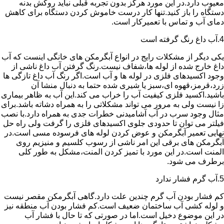
معیوب دارد.در این مورد هرگز بدون تجربه قبلی نباید روکش بدنه
دستگاه را باز کنید.تنها کار درست خاموش کردن دستگاه برای کاهش
دمای آب و تماس با تعمیرکار است.
4.آب داغ رنگ گرفته است
یکی دیگر از مشکلات رایج در انواع آبگرمکن های خانگی اینست که آب
داغ خارج شده از لوله ها،شفاف نیست.رنگ گرفتن آب داغ ناشی از
وجود اکسیدهای فلزی در لوله ها و آب است.اگر رنگ آب داغ تازگی ها
زرد،قرمز،قهوه ای،سبز یا شیری شده حتما به دنبال منشا آن
باشید.اکسید فلزی کیفیت آب را خراب می کند.این آب به ظاهر بیماری
زا نیست ولی به مرور می تواند مشکلاتی را به همراه دشاته باشد.برای
مثال وجود سرب در آب آشامیدنی خطرات جدی به همراه دارد.با نصب
فیلتر می توان تا حدودی جلوی اکسیدهای فلزی را گرفت ولی راه حل
نهایی تعمیر آبگرمکن و عوض کردن لوله های فرسوده مسی است.در
آبگرمکن های برقی این امر ناشی از رسوب کلسیم و منیزیم روی
المنت است.در این مورد با تمیز کردن المنت،مشکل به طور کلی
برطرف می شود.
5.آب گرم فشار ندارد
کم فشار بودن آب گرم چندین علت دارد.گاهی آبگرمکن مقصر نیست
و لوله کشی آب ساختمان ضعیف است.کم فشار بودن آب منطقه نیز
در این موضوع دخیل است.اما در صورتی که تا حال با فشار آب