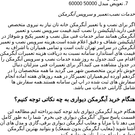
تعویض مبدل 50000 60000
خدمات نصب،تعمیر و سرویس آبگرمکن
اگر برای نصب و یا تعمیر آبگرمکن خانه تان نیاز به نیروی متخصص
فنی دارید،اپلیکیشن را نصب کنید.قیمت سرویس نصب و تعمیر
آبگرمکن همانند سایر خدمات فنی مثل نصب و تعمیر پکیج و شوفاژ در
اپلیکیشن شفاف و دقیق اعلام شده است.هزینه سرویس نصب و تعمیر
آبگرمکن در سراسر تهران ثابت است و تمامی همیاران با اشراف به
قیمت های استاندارد سامانه نسبت به دریافت هزینه تعمیرات آبگرمکن
اقدام می کنند.جدول به روز شده خدمات نصب و سرویس آبگرمکن را
در جدول مشاهده می کنید.اگر برای تعمیرات فنی منزلتان دنبال
خوش نام ترین متخصصین شهر می گردید ما همه متخصصان را در
گردهم آورده ایم.همیاران تعمیرکار در همه روزهای هفته آماده انجام
سفارش های ثبت شده در اپ این سامانه هستند.همه سفارش ها
شامل گارانتی خدمات می باشد.
هنگام خرید آبگرمکن دیواری به چه نکاتی توجه کنیم؟
هنگام خرید آبگرمکن دیواری باید توجه کنید،پرداخته ایم.مطالعه این
قسمت پاسخ سوال "آبگرمکن دیواری چی بخرم" شما را به طور کامل
می دهد تا با مزایا و معایب آبگرمکن دیواری برقی،گازی و مدل های آن
آشنا شوید (معایب ابگرمکن بدون شمعک) و بتوانید بهترین آبگرمکن
دیواری را برای منزل تان خریداری کنید.