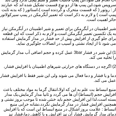
سرویس شود،این پمپ ها از دو نوع قسمت تشکیل شده اند که عبارتند
از : روتور ( که قسمت متحرک و گردنده است )،استاتور ( که بدنه ثابت
پمپ است ) و لازم به ذکر است که تعمیر آبگرمکن در پمپ سیرکولاتور
حائز اهمیت است.
شیر اطمینان در آبگرمکن برای تعمیر و شیر اطمینان در آبگرمکن نیاز
به یک تکنسین تعمیر آبگرمکن است،و لازم به ذکر است که این قطعه
برای جلو گیری از افزایش بیش از حد فشار در مدار گرمایش استفاده
می شود تا از ایجاد نشتی و آسیب در اتصالات جلوگیری نماید.
1) این شیر در فشار 3bar عمل کرده و حجم اضافی آب مدار گرمایش
را تخلیه می کند.
2) اگرچه در دستگاه های حرارتی شیرهای اطمینان با افزایش فشار،
دما و یا فشار و دما فعال می شوند ولی این شیر فقط با افزایش فشار
عمل می کند.
منبع انبساط بت علم به این که اولا،انتقال گرما به مواد مختلف باعث
افزایش حجم (اتبساط) آن ها می گردد و ثانیا مدار گرمایش،یک مدار
بسته است،لذا این افزایش حجم باید خنثی شده تا موجب بروز نشتی و
همچنین افزایش فشار در مدار گرمایش نگردد،نشانه خرابی منبع
انبساط : علامت بروز اشکال در منبع انبساط این است که با افزایش
دمای مدار گرمایش فشار آن نیز افزایش و با کاهش دما،فشار نیز