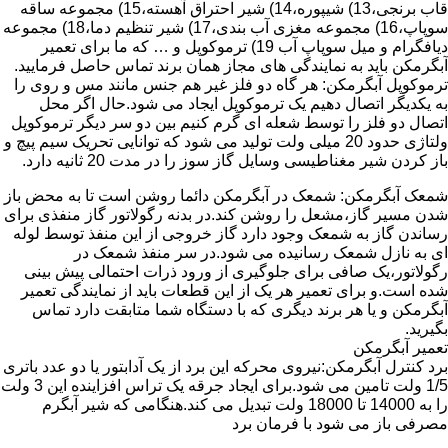
قاب برنجی،13) شیپوره،14) شیر احتراق آهسته،15) مجموعه ساقه
سوپاپ،16) مجموعه مغزی آب بندی،17) شیر تنظیم دما،18) مجموعه
دیافگرام و میل سوپاپ آب 19) ترموکوپل و … که ما برای تعمیر
آبگرمکن باید به نمایندگی های مجاز همان برند تماس حاصل فرمایید.
ترموکوپل آبگرمکن: هر گاه دو فلز غیر هم جنس مانند مس و روی را
به یکدیگر اتصال دهیم یک ترموکوپل ایجاد می شود.حال اگر محل
اتصال دو فلز را توسط شعله ای گرم کنیم بین دو سر دیگر ترموکوپل
ولتاژی حدود 20 میلی ولت تولید می شود که توانایی تحریک سیم پیچ و
باز کردن شیر مغناطیسی وسایل گاز سوز را در مدت 20 ثانیه دارد.
شمعک آبگرمکن: شمعک در آبگرمکن دائما روشن است تا به محض باز
شدن مسیر گاز،مشعل را روشن کند.در بدنه رگولاتور گاز منفذی برای
رساندن گاز به شمعک وجود دارد گاز خروجی از این منفذ توسط لوله
ای به نازل شمعک رسانیده می شود.در سر منفذ شمعک در
رگولاتور،یک صافی برای جلوگیری از ورود ذرات احتمالی پیش بینی
شده است.و برای تعمیر هر یک از این قطعات باید از نمایندگی تعمیر
آبگرمکن و یا هر برند دیگری که با دستگاه شما متابقت دارد تماس
بگیرید.
تعمیر آبگرمکن
برد کنترل آبگرمکن:نیروی محرکه این برد از یک آدابتور یا دو عدد باتری
1/5 ولت تامین می شود.برای ایجاد جرقه یک تراس افزاینده این 3 ولت
را به 14000 تا 18000 ولت تبدیل می کند.هنگامی که شیر آبگرم
مصرفی باز می شود با فرمان برد