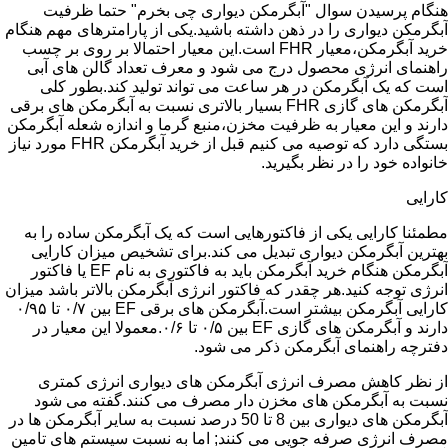
هنگام پرسیدن سوال "آبگرمکن دیواری چی بخرم" حتما ظرفیت
آبگرمکن دیواری را در ذهن داشته باشید.یکی از پارامترهای مهم هنگام
خرید آبگرمکن،معیار FHR است.این معیار احتمالا بر روی بر چسب
راهنمای انرژی محصول درج می شود و معرف تعداد گالن های آبی
است که یک آبگرمکن در هر ساعت می تواند تولید کند.بطور کلی
آبگرمکن های گازی FHR بسیار بالاتری نسبت به آبگرمکن های برقی
دارند و این معیار به ظرفیت مخزن،منبع گرما و اندازه شعله آبگرمکن
بستگی دارد که توصیه می کنیم قبل از خرید آبگرمکن FHR مورد نیاز
خانواده خود را در نظر بگیرید.
کارایی
مطمئنا کارایی یکی از فاکتورهایی است که یک آبگرمکن ساده را به
بهترین آبگرمکن دیواری تبدیل می کند.برای تشخیص میزان کارایی
آبگرمکن هنگام خرید آبگرمکن باید به فاکتوری به نام EF یا فاکتور
انرژی توجه کنید.هر چقدر که فاکتور انرژی آبگرمکن بالاتر باشد میزان
کارایی آبگرمکن بیشتر است.آبگرمکن های برقی EF بین ۰/۷ تا ۰/۹۵
دارند و آبگرمکن های گازی EF بین ۰/۵ تا ۰/۶.معمولا این معیار در
دفترچه راهنمای آبگرمکن ذکر می شود.
از نظر کاهش مصرف انرژی آبگرمکن های دیواری انرژی کمتری
نسبت به آبگرمکن های مخزن دار مصرف می کنند.گفته می شود
آبگرمکن های دیواری بین 8 تا 50 درصد نسبت به سایر آبگرمکن ها در
مصرف انرژی صرفه جویی می کنند; اما به نسبت سیستم های تامین