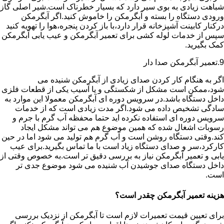
شباهت زیادی به بوی سیر دارد که بسیار خطرناک است.شیر اصلی گاز
ورودی دستگاه را بسته و آبگرمکن را خاموش کنید.اگر آبگرمکن
درکنار کابینت آشپزخانه قرار دارد،با باز کردن پنجره،هوا را تهویه کنید
سپس از خدمات لوله کشی برای تعمیر آبگرمکن و عیب یابی آبگرمکن
کمک بگیرید.
9.تعمیر آبگرمکن صدا دار
اگر به هنگام کار کردن صدای زیادی از آبگرمکن شنیده می
شود،ممکن است مشکل از شکستگی و یا آسیب یکی از قطعات فلزی
داخل دستگاه باشد.در سرویس دوره ای آبگرمکن معمولا این موارد به
سادگی تشخیص داده می شود.اگر مدت زیادی است که از خدمات
سرویس دوره ای استفاده نکرده اید حتما محفظه آب گرم با جرم و
رسوبات اشغال شده که همین موضوع هم می تواند مشکل ایجاد
کند.وقتی دستگاه روشن است و آب گرم هم تولید می شود اما در حین
کارکرد،سر و صدای دستگاه زیاد است با ما تماس بگیرید.برای عیب
یابی و تعمیر آبگرمکن نیاز به بررسی دقیق تر است.به خصوص وقتی از
داخل دستگاه صدای جوشیدن آب شنیده می شود موضوع جدی تر
است.
هزینه تعمیر آبگرمکن چقدر است؟
برای تعیین قیمت تعمیرات لازم است تا آبگرمکن از نزدیک بررسی