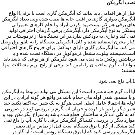
نصب آبگرمکن
قبل از هر اقدامی باید بدانید که آبگرمکن گازی است یا برقی! انواع
آبگرمکن دیواری گازی در اغلب خانه ها نصب شده ولی تعداد آبگرمکن
های برقی هم کم نیست.پیدا کردن ایراد و انجام کارهای تعمیراتی
بستگی به نوع آبگرمکن دارد.آبگرمکن برقی،گازهای احتراقی تولید
نمی کند و نیازی به دودکش ندارد.در این دستگاه ها از ترموستات در
کنار مخزن استفاده شده و کابل الکتریکی،دستگاه را به تابلو برق وصل
می کند.اما آبگرمکن گازی دارای دودکش برای خروج گازهای احتراقی
است.سیستم پیلوت،مشعل،ترموکوبل در دستگاه نصب شده و با
برداشتن روکش بدنه دیده می شود.آبگرمکن از هر نوعی که باشد باید
بتواند آب گرم ساختمان را تامین کند.برخی از رایج تریم مشکلات اینها
هستند:
1.آب داغ نمی شود
آیا آب گرم حمام،سرد است؟ این مشکل می تواند مربوط به آبگرمکن
و یا مسدود شدن لوله های حمام باشد.در واقع هر گونه ایرادی در این
لوله ها،احتمالا عامل اصلی است.هرگز به یک شیر آب،اکتفا نکنید.چند
شیر دیگر را نیز باز کرده و جریان آب گرم را بررسی کنید.در صورتی
که به کلی آب گرم ساختمان قطع شده باشد به سراغ آبگرمکن بوید و
موارد دیگر را بررسی کنید.اگر آبگرمکن برقی یا گازی،آب را داغ نمی
کند مشکل از گاز یا برق دستگاه است.قبل از تماس برای تعمیر
آبگرمکن،بررسی کنید که آیا برق دستگاه روشن است؟ آیا گاز در