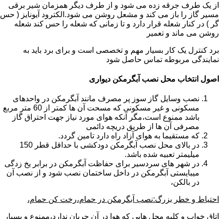
از یک طرف جرقه زده می شود و از طرف دیگر همزمان شیر برقی
مسیر گاز را باز می کند و مشعل روشن می شود.الکترود آیونایز ( حس
گر ) در کنار شعله قرار دارد و تا زمانی که شعله را حس کند شعله
روشن می ماند و تعمیر
برد کنترل یک کار بسیار مهم و تخصصی است و برای برد باید به
نمایندگی مربوطه تماس حاصل شود
اصول انتخاب محل نصب آبگرمکن دیواری
نصب وسایل گاز سوز پر مصرف مانند آبگرمکن در واحدهای
مسکونی و غیر مسکونی که مسحت آن ها کمتر از 60 متر مربع
باشد ممنوع است،مگر آنکه هوای مورد نیاز جهت احتراق گاز
مصرفی آن ها از طریق دریچه دائمی
که مستقیما به هوای آزاد راه دارد تامین گردد.
در بالای محل نصب آبگرمکن دودکشی با حداقل قطر 150
میلیمتر تعبیه شده باشد.
در شهر های سردسیر برای حفاظت آبگرمکن در برابر یخ زدگی
میبایستی آبگرمکن در داخل ساختمان نصب شود و از نصب آن
در بالکن،
احتیاط و خطر بزرگ:نصب آبگرمکن در حمام،رخت کن حمام،
اتاق خواب و کلیه محل هایی که هوا در آن جریان ندارد،ممنوع و بسیار