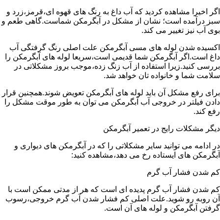
اگر اخیرا مشاهده کردید که آب داغ به رنگ های قهوه ای،قرمز،زرد و
سبز درآمده است؛ نشان از مشکل در آبگرمکن شماست.گاهی طعم و
بوی آب نیز تغییر می کند.
اکسیده شدن لوله های مسی آبگرمکن علت اصلی رنگ گرفتگی آب
داغ است.اگر آبگرمکن شما قدیمی است،سریعا لوله های آبگرمکن را
بررسی کنید.زیرا استفاده از آب زنگ زده،موجب بروز مشکلاتی در
سلامت شما و خانواده تان خواهد شد.
برای رفع مشکل آن باید لوله های آبگرمکن تعویض شوند.همچنین قرار
دادن فیلتر در خروجی آب آبگرمکن می توان به طور موقت مشکل را
رفع کند.
دیگر مشکلات رایج در تعمیر آبگرمکن
در ادامه می توانید سایر مشکلاتی را که در آبگرمکن های دیواری و
آبگرمکن های ایستاده رخ می دهد،مشاهده کنید:
کم شدن فشار آب گرم
کم شدن فشار آب گرم پدیده ای است که هر از مدتی ممکن است با
آن روبه رو شوید.علت اصلی کم فشار شدن آب گرم خروجی،رسوب
گرفتن آبگرمکن و لوله های آن است.