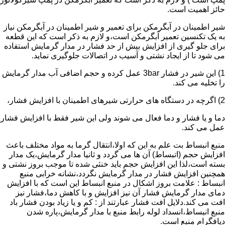
حائز اهمیت است.
شیر اطمینان در آبگرمکن برای تعمیر و شیر اطمینان در آبگرمکن نیاز
به یک تکنسین تعمیر آبگرمکن است،و لازم به ذکر است که این قطعه
برای جلو گیری از افزایش بیش از حد فشار در مدار گرمایش استفاده
می شود تا از ایجاد نشتی و آسیب در اتصالات جلوگیری نماید.
1) این شیر در فشار 3bar عمل کرده و حجم اضافی آب مدار گرمایش
را تخلیه می کند.
2) اگرچه در دستگاه های حرارتی شیرهای اطمینان با افزایش فشار،
دما و یا فشار و دما فعال می شوند ولی این شیر فقط با افزایش فشار
عمل می کند.
منبع انبساط بت علم به این که اولا،انتقال گرما به مواد مختلف باعث
افزایش حجم (اتبساط) آن ها می گردد و ثانیا مدار گرمایش،یک مدار
بسته است،لذا این افزایش حجم باید خنثی شده تا موجب بروز نشتی و
همچنین افزایش فشار در مدار گرمایش نگردد،نشانه خرابی منبع
انبساط : علامت بروز اشکال در منبع انبساط این است که با افزایش
دمای مدار گرمایش فشار آن نیز افزایش و با کاهش دما،فشار نیز
افت می کند.دلایل افت فشار عبارتند از : کم و یا زیاد بودن فشار باد
منبع انبساط،انسداد لوله رابط منبع با مدار گرمایش،پاره شدن
دیافگرام منبع است.