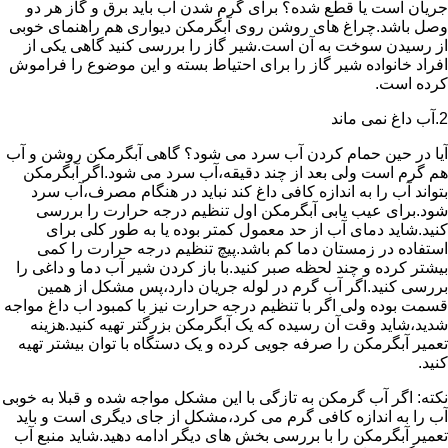
جریان است یا قطع شده؟ برای گرم شدن آب باید برق و گاز هر دو
وصل باشد.چراغ های روشن روی آبگرمکن دیواری هم راهنمای خوبی
از رسیدن سوخت به آن است.شیر گاز را بررسی کنید گاهی یکی از
افراد خانواده شیر گاز را برای احتیاط بسته و این موضوع را فراموش
کرده است.
2.آب داغ نمی ماند
آیا در حین حمام کردن آب سرد می شود؟ گاهی آبگرمکن روشن و آب
هم گرم است ولی بعد از چند دقیقه،آب سرد می شود.اگر آبگرمکن
بتواند آب را به اندازه کافی داغ کند نباید در هنگام مصرف،آب سرد
شود.برای عیب یابی آبگرمکن اول تنظیم درجه حرارت را بررسی
کنید.شاید دمای آب از حد معمول کمتر بوده یا به طور کلی برای
استفاده در زمستان دما کم باشد.پیچ تنظیم درجه حرارت را کمی
بیشتر کرده و چند لحظه صبر کنید.با باز کردن شیر آب دما و داغی را
بررسی کنید.اگر آب گرم در لوله جریان دارد،پس مشکل از همین
قسمت بوده ولی اگر با تنظیم درجه حرارت نیز با کمبود اب داغ مواجه
شدید،شاید وقت آن رسیده که یک آبگرمکن بزرگتر تهیه کنید.هزینه
تعمیر آبگرمکن را صرفه جویی کرده و یک دستگاه با توان بیشتر تهیه
کنید.
نکته: اگر آب گرمکن به تازگی با این مشکل مواجه شده و قبلا به خوبی
آب را به اندازه کافی گرم می کرد،مشکل از جای دیگری است و باید
تعمیر آبگرمکن را با بررسی بخش های دیگر ادامه دهید.شاید منبع آب