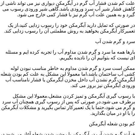
علت کم شدن فشار آب گرم در آبگرمکن دیواری نیز می تواند ناشی از
کاهش فشار شیر آب سرد ورودی باشد.گاهی شیر ورودی رسوب می
گیرد و به همین علت آب گرم نیز با فشار کمی خارج می شود.
در صورتی که تمایل دارید آبگرمکن خود را رسوب زدایی کنید،از یک
تعمیرکار آبگرمکن بخواهید به روش مطمئنی آن را رسوب زدایی کند.
سرد و گرم شدن آب
بارها همه ما سرد و گرم شدن مداوم آب را تجربه کرده ایم و مسئله
ای نیست که بتوانیم آن را نادیده بگیریم.
ممکن است سرد و گرم شدن مداوم به خاطر مناسب نبودن لوله
کشی آب ساختمان باشد،اما معمولا این مشکل به علت کم بودن شعله
آبگرمکن،گرم نشدن آب داخل مخزن آبگرمکن یا فشار نامناسب آب
ورودی آبگرمکن نیز بروز می کند.
با رسوب گیری آبگرمکن و تمیز کردن مشعل،معمولا این مشکل
برطرف می شود.در صورتی که پس از رسوب گیری همچنان آب سرد
و گرم می شود،حتما با یک تعمیرکار تماس بگیرید و مشکلات آبگرمکن
را با او در میان بگذارید.
کم بودن شعله آبگرمکن
فرآیند گرم شدن آب در آبگرمکن با روشن شدن شعله آغاز می شود.در