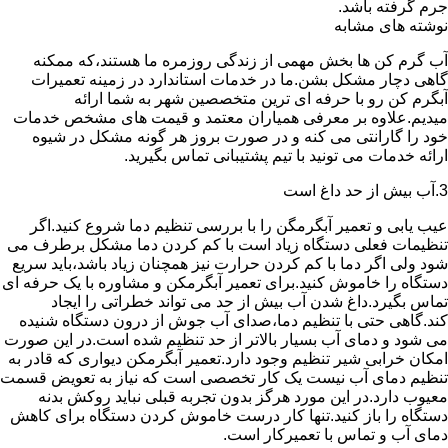
جرم گرفته باشد.
نوشته های مشابه
آب گرم کن ها بخش مهمی از زندگی روزمره ما هستند،که ممکنه
گاهی دچار مشکل بشن.ما در خدمات استاندارد در زمینه تعمیرات
آبگرم کن رو با حرفه ای ترین متخصصین شهر به شما ارائه
میدیم.علاوه بر معرفی همیاران معتمد و قیمت های مشخص خدمات
خود را گارانتی می کنه و در صورت بروز هر گونه مشکل در شیوه
ارائه خدمات می تونید با تیم پشتیبانی تماس بگیرید.
3.آب بیش از حد داغ است
عیب یابی و تعمیر آبگرمگن را با بررسی تنظیم دما شروع کنید.اگر
تنظیمات فعلی دستگاه زیاد است با کم کردن دما مشکل برطرف می
شود ولی اگر دما با کم کردن حرارت نیز همچنان زیاد باشد،باید سریع
دستگاه را خاموش کنید.برای تعمیر آبگرمکن و مشاوره با یک حرفه ای
تماس بگیرد.داغ شدن آب بیش از حد می تواند خطراتی را ایجاد
کند.گاهی حتی با تنظیم دما،صدای آب جوش از درون دستگاه شنیده
می شود و دمای آب بسیار بالاتر از حد تنظیم شده است.در این صورت
امکان خرابی شیر تنظیم وجود دارد.تعمیر آبگرمکن دیواری که قادر به
تنظیم دمای آب نیست یک کار تخصصی است که نیاز به تعویض قسمت
معیوب دارد.در این مورد هرگز بدون تجربه قبلی نباید روکش بدنه
دستگاه را باز کنید.تنها کار درست خاموش کردن دستگاه برای کاهش
دمای آب و تماس با تعمیرکار است.