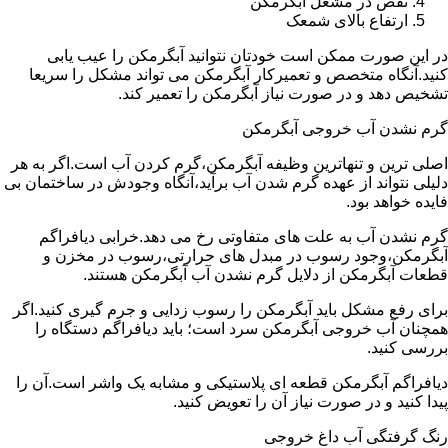
نقص در مشعل آبگرمکن
ارتفاع بالای شمعک
در این صورت ممکن است خودتان نتوانید آبگرمکن را عیب یابی
کنید.آنگاه متخصص و تعمیرکار آبگرمکن می تواند مشکل را سریعا
تشخیص دهد و در صورت نیاز آبگرمکن را تعمیر کند.
گرم نشدن آب خروجی آبگرمکن
اصلی ترین و تنهاترین وظیفه آبگرمکن،گرم کردن آب است.اگر به هر
دلیلی نتواند از عهده گرم شدن آب برآید،آنگاه وجودش در ساختمان بی
فایده خواهد بود.
گرم نشدن آب به علت های متفاوتی رخ می دهد.خرابی دیافراگم
آبگرمکن،وجود رسوب در مبدل های حرارتی،رسوب در مخزن و
قطعات آبگرمکن از دلایل گرم نشدن آب آبگرمکن هستند.
برای رفع مشکل باید آبگرمکن را رسوب زدایی و جرم گیری کنید.اگر
همچنان آب خروجی آبگرمکن سرد است؛ باید دیافراگم دستگاه را
بررسی کنید.
دیافراگم آبگرمکن قطعه ای پلاستیکی و مشابه یک واشر است.آن را
پیدا کنید و در صورت نیاز آن را تعویض کنید.
رنگ گرفتگی آب داغ خروجی