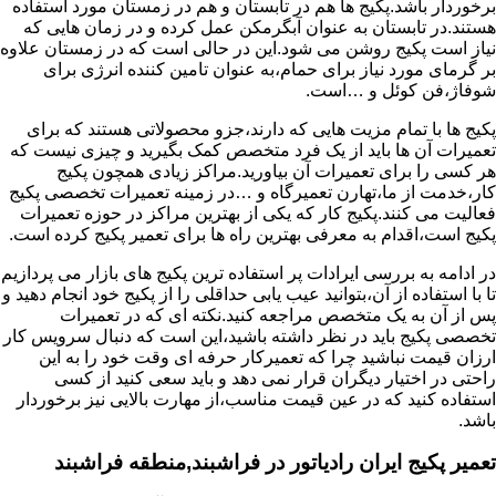
برخوردار باشد.پکیج ها هم در تابستان و هم در زمستان مورد استفاده
هستند.در تابستان به عنوان آبگرمکن عمل کرده و در زمان هایی که
نیاز است پکیج روشن می شود.این در حالی است که در زمستان علاوه
بر گرمای مورد نیاز برای حمام،به عنوان تامین کننده انرژی برای
شوفاژ،فن کوئل و …است.
پکیج ها با تمام مزیت هایی که دارند،جزو محصولاتی هستند که برای
تعمیرات آن ها باید از یک فرد متخصص کمک بگیرید و چیزی نیست که
هر کسی را برای تعمیرات آن بیاورید.مراکز زیادی همچون پکیج
کار،خدمت از ما،تهارن تعمیرگاه و …در زمینه تعمیرات تخصصی پکیج
فعالیت می کنند.پکیج کار که یکی از بهترین مراکز در حوزه تعمیرات
پکیج است،اقدام به معرفی بهترین راه ها برای تعمیر پکیج کرده است.
در ادامه به بررسی ایرادات پر استفاده ترین پکیج های بازار می پردازیم
تا با استفاده از آن،بتوانید عیب یابی حداقلی را از پکیج خود انجام دهید و
پس از آن به یک متخصص مراجعه کنید.نکته ای که در تعمیرات
تخصصی پکیج باید در نظر داشته باشید،این است که دنبال سرویس کار
ارزان قیمت نباشید چرا که تعمیرکار حرفه ای وقت خود را به این
راحتی در اختیار دیگران قرار نمی دهد و باید سعی کنید از کسی
استفاده کنید که در عین قیمت مناسب،از مهارت بالایی نیز برخوردار
باشد.
تعمیر پکیج ایران رادیاتور در فراشبند,منطقه فراشبند