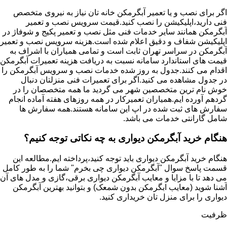
اگر برای نصب و یا تعمیر آبگرمکن خانه تان نیاز به نیروی متخصص
فنی دارید،اپلیکیشن را نصب کنید.قیمت سرویس نصب و تعمیر
آبگرمکن همانند سایر خدمات فنی مثل نصب و تعمیر پکیج و شوفاژ در
اپلیکیشن شفاف و دقیق اعلام شده است.هزینه سرویس نصب و تعمیر
آبگرمکن در سراسر تهران ثابت است و تمامی همیاران با اشراف به
قیمت های استاندارد سامانه نسبت به دریافت هزینه تعمیرات آبگرمکن
اقدام می کنند.جدول به روز شده خدمات نصب و سرویس آبگرمکن را
در جدول مشاهده می کنید.اگر برای تعمیرات فنی منزلتان دنبال
خوش نام ترین متخصصین شهر می گردید ما همه متخصصان را در
گردهم آورده ایم.همیاران تعمیرکار در همه روزهای هفته آماده انجام
سفارش های ثبت شده در اپ این سامانه هستند.همه سفارش ها
شامل گارانتی خدمات می باشد.
هنگام خرید آبگرمکن دیواری به چه نکاتی توجه کنیم؟
هنگام خرید آبگرمکن دیواری باید توجه کنید،پرداخته ایم.مطالعه این
قسمت پاسخ سوال "آبگرمکن دیواری چی بخرم" شما را به طور کامل
می دهد تا با مزایا و معایب آبگرمکن دیواری برقی،گازی و مدل های آن
آشنا شوید (معایب ابگرمکن بدون شمعک) و بتوانید بهترین آبگرمکن
دیواری را برای منزل تان خریداری کنید.
ظرفیت