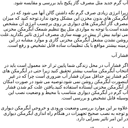
آب گرم جدید مثل مصرف گاز پکیج باید بررسی و مقایسه شود.
زیرا انرژی زیادی صرف گرم نگه داشتن گالن آنها می شود که در
آبگرمکن های بدون مخزن این مشکل وجود ندارد.توجه کنید که میزان
مصرف گاز آبگرمکن های دیواری بر روی برچسب انرژی آن مشخص
شده است.با توجه به مواردی مثل پیچ تنظیم شمعک آبگرمکن مخزنی
می توانید بیش از پیش در بهینه سازی مصرف انرژی تاثیر بگذارید.علت
روشن نشدن مشعل آبگرمکن مخزنی گازی و موارد مشابه در این
زمینه بیشتر مواقع با یک تنظیمات ساده قابل تشخیص و رفع است.
فشار آب
اگر فشار آب در محل زندگی شما پایین تر از حد معمول است باید در
انتخاب آبگرمکن مناسب بیشتر تحقیق کنید زیرا حتی در آبگرمکن های
کم فشار نیز حداقل میزان فشار آب ضروری است چرا که در غیر
اینصورت آبگرمکن روشن نمی شود.توصیه می شود در صورت امکان
از آبگرمکن مخزنی ایستاده استفاده کنید.یافتن علت کم شدن فشار
آب گرم در آبگرمکن دیواری متناسب با محیط و وضعیت نصب این
وسیله قابل تشخیص و بررسی است.
علاوه بر این موارد بررسی وضعیت ورودی و خروجی آبگرمکن دیواری
و توجه به نصب صحیح تجهیزات در هنگام راه اندازی آبگرمکن دیواری
در این امر تاثیر بسزایی دارد.