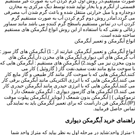
صورت مستقیم،در روش اول گرم کردن آب به صورت غیر مستقیم
قسمتی از آبگرم و یا بخار تولید شده توسط دیگ مرکزی به مخازن
دوجداره و یا مبل حرارتی منتقل شده و باعث گرم شدن آب مصرفی
می گردد.امادر روش دوم گرم کردن آب به صورت مستقیم گرم
کردن آب در تماس مستقیم باسطح گرم کننده می باشد مانند سماور
زغالی و نفتی که با استفاده از این روش انواع آبگرمکن های مستقیم
ساخته شده است.
انواع آبگرمکن و تعمیر آبگرمکن
انواع آبگرمکن و تعمیر آبگرمکن عبارتند از : 1) آبگرمکن های گاز سوز :
آب گرمکن های آنی دیواری,آبگرمکن های مخزن دار,آبگرمکن های
بدون مخزن نیز می گویند.2) آبگرمکن های مستقیم : آبگرمکن هایی که
با سوخت مایع مانند نفت سفید،نفت گاز ( گازوئیل ) کار می
کنند,آبگرمکن هایی که با سوخت گاز مانند گاز طبیعی و گاز مایع کار
می کنند,آبگرمکن هایی که با انرژی الکتریکی مانند آبگرمکن برقی کار
می کنند,آبگرمکن هایی که با انرژی حیدری مانند آبگرمکن حیدری کار
می کنند.3) آبگرمکن های گازسوز دیواری : آبگرمکن شمعک دار (
ترموکوپلی ) | آبگرمکن بدون شمعک ( آیونایز ),آبگرمکن پیلوت موقت
(IP),آبگرمکن فن دار،است که برای تعمیر آبگرمکن باید به نمایندگی
تماس حاصل فرمایید.
راهنمای خرید آبگرمکن دیواری
۱-متراژ واحد:شاید در مرحله اول به نظر بیاید که متراژ واحد شما