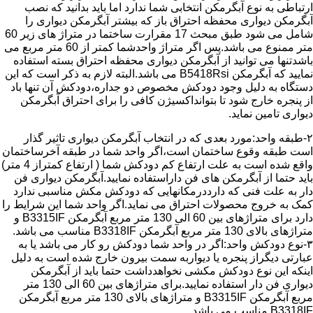
ارتباطی به نوع آبگرمکن انتخابی شما ندارد اما باید بدانید که نصب
آبگرمکن دیواری محفظه احتراق باز که بیشتر آبگرمکن دیواری را
شامل می شود طبق مبحث 17 مقرارت ساختما در متراژ های زیر 60
متر ممنوع می باشد.پس اگر متراژ واحدشما کمتر از 60 متر مربع می
باشدتنها می توانید از آبگرمکن دیواری محفظه احتراق بسته استفاده
نمایید که آبگرمکن B5418Rsi می باشد.البته لازم به ذکر است که این
دستگاه به دلیل وجود دودکش مخصوص دو جداره،دودکش آن تنها باد
از پنجره خارج شود تا بتوانداکسیژن کافی را برای احتراق آبگرمکن
دیواری تامین نماید.
۲-طبقه واحد:مورد بعدی که در انتخاب آبگرمکن دیواری تاثیر گذار
است طبقه وقوع ساختمان است،اگر واحد شما در طبقه آخرساختمان
واقع شده است به علت ارتفاع کم دودکش شما ( ارتفاع کمتراز 4 متر)
باید حتما از آبگرمکن های فن داراستفاده نمایید.آبگرمکن دیواری فن
دار به علت فنی که دارددرمکانهایی که دودکش مکش مناسبی ندارد
کمک به خروج محصولات احتراق می نماید.اگر واحد شما این شرایط را
دارد برای متراژهای بین 60 الی 130 متر مربع آبگرمکن B3315IF و
متراژهای بالای 130 متر مربع آبگرمکن B3318IF مناسب می باشد.
۳-نوع دودکش واحد:اگر در واحد شما دودکش رو کار می باشد یا به
عبارتی دیگراز پنجره یا دیواربه سمت بیرون خارج شده است به دلیل
اینکه این نوع دودکش مکشی نخواهدداشت حتما باید از آبگرمکن
دیواری فن دار استفاده نمایید.برای متراژهای بین 60 الی 130 متر
مربع آبگرمکن B3315IF و متراژهای بالای 130 متر مربع آبگرمکن
B3318IF مناسب می باشد.