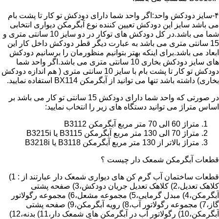
۴-سایز دودکش واحد:اگر واحد شما دارای دودکش تو کار تا پشت بام
می باشد سایز این دودکش تعیین کننده نوع آبگرمکن دیواری انتخابی
شما می باشد.در کل دودکش های توکار در دو سایز 10 سانتی متری و
15 سانتی متری می باشد به عبارت دیگر قطر دودکش داخل کار این
ابعاد می باشد.برای اینکه بهتر بتوانیم منظورمان را برسانیم دودکش
های سایز دودکش بخاری 10 سانتی متری می باشد.اگر واحد شما
دودکش تو کار تا پشت بام با سایز 10 سانتی متری ( هم اندازه دودکش
بخاری) داشته باشد تنها می توانید از آبگرمکن BX114 استفاده نمایید.
در صورتی که واحد شما دارای دودکش 15 سانتی تو کار می باشد بر
اساس متراژ می توانید دستگاه های زیر را انتخاب نمایید:
متراژ 60 الی 70 متر مربع آبگرمکن B3112
متراژ 70 الی 130 متر مربع آبگرمکن B3115 یا B3215i
متراژ بالاتر از 130 متر مربع آبگرمکن B3118 یا B3218i
قطعات آبگرمکن شمعک دار چیست ؟
قطعات ساختمان آب گرم کن های دیواری شمعک دار عبارتند از : 1)
کلاهک تعدیل،2) کلاهک تعدیل جریان دودکش،3) صفحه پشتی
آبگرمکن،4) مبدل گرمایی،5) مجموعه مشعل،6) مجموعه رگولاتور
گاز،7) مجموعه رگولاتور آب،8) رویه آبگرمکن،9) صفحه پشتی
آبگرمکن،10) رگولاتور آب در آبگرمکن های شمعک دار،11) بدنه،12)