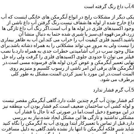
4.آب داغ رنگ گرفته است
یکی دیگر از مشکلات رایج در انواع آبگرمکن های خانگی اینست که آب
داغ خارج شده از لوله ها،شفاف نیست.رنگ گرفتن آب داغ ناشی از
وجود اکسیدهای فلزی در لوله ها و آب است.اگر رنگ آب داغ تازگی ها
زرد،قرمز،قهوه ای،سبز یا شیری شده حتما به دنبال منشا آن
باشید.اکسید فلزی کیفیت آب را خراب می کند.این آب به ظاهر بیماری
زا نیست ولی به مرور می تواند مشکلاتی را به همراه دشاته باشد.برای
مثال وجود سرب در آب آشامیدنی خطرات جدی به همراه دارد.با نصب
فیلتر می توان تا حدودی جلوی اکسیدهای فلزی را گرفت ولی راه حل
نهایی تعمیر آبگرمکن و عوض کردن لوله های فرسوده مسی است.در
آبگرمکن های برقی این امر ناشی از رسوب کلسیم و منیزیم روی
المنت است.در این مورد با تمیز کردن المنت،مشکل به طور کلی
برطرف می شود.
5.آب گرم فشار ندارد
کم فشار بودن آب گرم چندین علت دارد.گاهی آبگرمکن مقصر نیست
و لوله کشی آب ساختمان ضعیف است.کم فشار بودن آب منطقه نیز
در این موضوع دخیل است.اما در صورتی که تا حال با فشار آب
مشکلی نداشتید و تازگی ها این مشکل ایجاد شده،نیاز به بررسی
دارد.قبل از تماس با تعمیرکار ابتدا ورودی آب به آبگرمکن را نگاه کنید
شاید شیر فلکه آبگرمکن تا انتها باز نشده باشد.گاهی به دلیل مسافرت