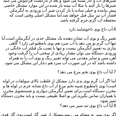
شیرهای آب و گاز بسته می شود و بعد از بازگشت فراموش می کنید
شیرها را باز کنید یا مثلا آب نیمه باز شده.در این موارد مشکل خاصی
پیش نیامده و خیلی ساده با باز کردن شیر آب ورودی به آبگرمکن
فشار آب نیز مثل قبل خواهد شد.اما مشکل اصلی وقتی است که
محفظه آب گرم،جرم گرفته باشد.
6.آب داغ بوی ناخوشایند دارد
تغییر رنگ و بوی آب نشان دهنده یک مشکل جدی در آبگرمکن است.آیا
تنها آب گرم بو می دهد یا آب سرد هم بوی نامطبوعی دارد؟ گاهی
نیازی به تعمیر آبگرمکن نیست و تنها با نصب یک فیلتر آب خانگی در
ورودی دستگاه می توان مقدار زیادی از سختی آب را گرفت.وجود
آهن،مس و سایر معدنی می تواند تغییر رنگ و بوی آب را به همراه
داشته باشد که در این صورت آب سرد هم دچار این مشکل می شود.
7.آیا آب داغ بوی تخم مرغ می دهد؟
اما اگر آب گرم بوی بدی دارد مشکل از غلظت بالای سولفات در لوله
است! بوی نامطبوع شبیه تخم مرغ از آب داغ نشانه جرم در لوله ها و
مخزن دستگاه است.برای تعمیر آبگرمکن دیواری و شستشوی مخزن
با همیاران تماس بگیرید.این بو اصلا طبیعی نیست و باید مخزن دستگاه
تمیز شود.
8.آیا آب داغ بوی تند سیر می دهد؟
اگر بوی سیر به مشام می رسد،مشکل از شیر گاز است.بوی گاز قوی