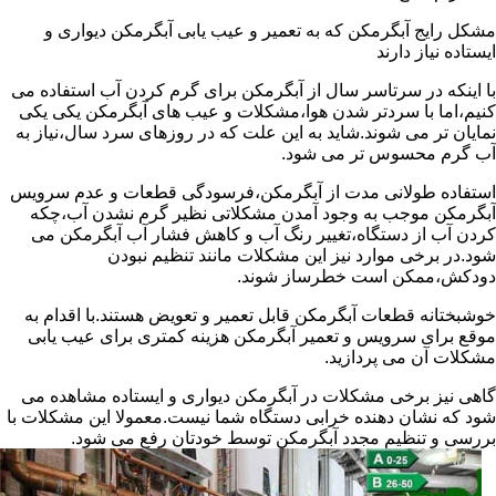
مشکل رایج آبگرمکن که به تعمیر و عیب یابی آبگرمکن دیواری و
ایستاده نیاز دارند
با اینکه در سرتاسر سال از آبگرمکن برای گرم کردن آب استفاده می
کنیم،اما با سردتر شدن هوا،مشکلات و عیب های آبگرمکن یکی یکی
نمایان تر می شوند.شاید به این علت که در روزهای سرد سال،نیاز به
آب گرم محسوس تر می شود.
استفاده طولانی مدت از آبگرمکن،فرسودگی قطعات و عدم سرویس
آبگرمکن موجب به وجود آمدن مشکلاتی نظیر گرم نشدن آب،چکه
کردن آب از دستگاه،تغییر رنگ آب و کاهش فشار آب آبگرمکن می
شود.در برخی موارد نیز این مشکلات مانند تنظیم نبودن
دودکش،ممکن است خطرساز شوند.
خوشبختانه قطعات آبگرمکن قابل تعمیر و تعویض هستند.با اقدام به
موقع برای سرویس و تعمیر آبگرمکن هزینه کمتری برای عیب یابی
مشکلات آن می پردازید.
گاهی نیز برخی مشکلات در آبگرمکن دیواری و ایستاده مشاهده می
شود که نشان دهنده خرابی دستگاه شما نیست.معمولا این مشکلات با
بررسی و تنظیم مجدد آبگرمکن توسط خودتان رفع می شود.