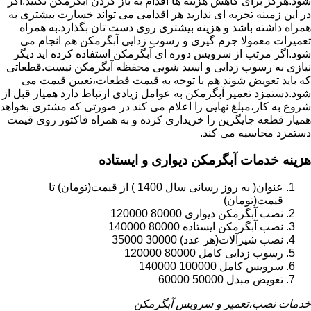
شود.هرگز برای کاهش هزینه ها اقدام به باز کردن آبگرمکن نکنید.اگر
در این زمینه تجربه ای ندارید هر اقدامی می تواند خسارت بیشتری به
همراه داشته باشد و هزینه بیشتری روی دست تان بگذارد.به همراه
تعمیرات معمولا جرم گیری و رسوب زدایی آبگرمکن هم انجام می
شود.اگر مرتب از سرویس دوره ای آبگرمکن استفاده کرده اید دیگر
نیازی به رسوب زدایی و اسید شویی محفظه آبگرمکن نیست.قطعاتی
که باید تعویض شوند هم با توجه به قیمت قطعات،تعیین قیمت می
شود.دستمزد تعمیر آبگرمکن به عوامل زیادی ارتباط دارد همیار قبل از
شروع به کار،مبلغ نهایی را اعلام می کند در صورتی که مشتری بخواهد
همیار قطعه جایگزین را خریداری کرده و به همراه فاکتور روی قیمت
دستمزد محاسبه می کند.
هزینه خدمات آبگرمکن دیواری و ایستاده
عنوان( به روز رسانی سال 1400 ) از قیمت(تومان) تا
قیمت(تومان)
نصب آبگرمکن دیواری 80000 120000
نصب آبگرمکن ایستاده 80000 140000
نصب شیرآلات(هر عدد) 30000 35000
رسوب زدایی کامل 80000 120000
سرویس کامل 100000 140000
تعویض مبدل 50000 60000
خدمات نصب،تعمیر و سرویس آبگرمکن