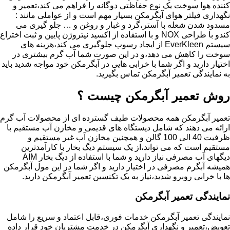
کننده هوا سوخت یک نوع حفاظتی دوگانه را فراهم می کند،تعمیر و
نگهداری فیلتر هوای آبگرمکن بسیار مهم است و از عواملی مانند :
مسدود شدن شعله با آستر،گرد و غبار و روغن و … جلو گیری می
کندو با طراحی NOX و با استفاده از اکسید نیتروژن پایین و ثبت اختراع
سیستم EverKleen از ایجاد رسوب جلوگیری می کند،هزینه های
سوخت را کاهش می دهد،و در این صورت شما آب گرم بیشتری در
اختیار دارید و اگر شما با خرابی هایی در آبگرمکن خود مواجه شدید باید
به نمایندگی تعمیر آبگرمکن تماس بگیرید.
روش تعمیر آبگرمکن چیست ؟
تعمیر آبگرمکن همه محصولات طیف گسترده ای از محصولات آب گرم
ارائه می دهند که شامل دیستگاه های قدیمی و مخازن آب مستقیم با
ظرفیت 40 الی 100 گالن و همچنین مخازن آب غیر مستقیم و
مستقیم است که می تواند،از یک سیستم دیگ بخار با کارآمدترین
دیگهای آب مصرفی نیاز دارید و شما با استفاده از دیگ بخار AIM
همیشه آبگرم مصرفی در اختیار دارید و اگر شما در این مول آبگرمکن
ها با خرابی روبرو شدید،نیاز به یک تکنسین تعمیر آبگرمکن دارید.
نمایندگی تعمیر آبگرمکن
نمایندگی تعمیر آبگرمکن خدمات فوری،قابل اعتماد و سریع را شامل
تعویض،تعمیر و نگهداری آبگرمکن در خدمت مشتریان خود قرار داده