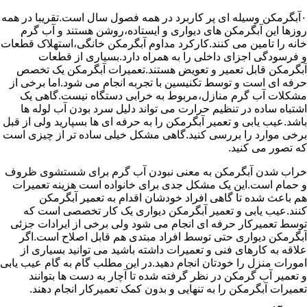
۰آبگرمکن وسیله ای پر کاربرد در همه فصول سال است.تقریبا در همه
روزها این آبگرمکن های دیواری و ایستاده،روشن هستند و آب گرم
خانه را تامین می کنند.کارکرد مداوم آبگرمکن خانگی،استهلاک قطعات
و فرسودگی اجزای داخلی را به همراه دارد.بسیاری از قطعات
آبگرمکن قابل تعمیر و تعویض هستند.تعمیرات آبگرمکن یک تخصص
حرفه ای است و توسط تکنیسین با تجربه انجام می شود.اما برخی از
مشکلات آب گرم منازل،مربوط به خرابی دستگاه نیست.گاهی یک
اشتباه ساده در تنظیم حرارت می تواند دلیل سرد بودن آب لوله ها
باشد.عیب یابی و تعمیر آبگرمکن را به حرفه ای ها بسپارید ولی از قبل
برخی موارد را بررسی کنید.گاهی مشکل خیلی ساده تر از چیزی است
که تصور می کنید.
خراب شدن آبگرمکن به معنی نبودن آب گرم برای شستشوی ظروف
و حمام است.این یک مشکل جدی برای خانواده است هزینه تعمیرات
هم باعث شده تا گاهی افراد خودشان اقدام به تعمیر آبگرمکن
کنند.عیب یابی و تعمیر آبگرمکن دیواری یک کار تخصصی است که
توسط تعمیرکار حرفه ای انجام می شود ولی برخی از ایرادات جزئی
آبگرمکن دیواری حتی توسط افراد مبتدی هم قابل اصلاح است.اگر
علاقه به کارهای فنی و تعمیرات داشته باشید می توانید بسیاری از
امورات منزل را خودتان انجام دهید.در این مطلب گام به گام عیب یابی
و تعمیر آب گرمکن در نظر گرفته شده تا آچار به دست ها بتوانند
تعمیرات آبگرمکن را به تنهایی و بدون کمک تعمیرکار انجام دهند.