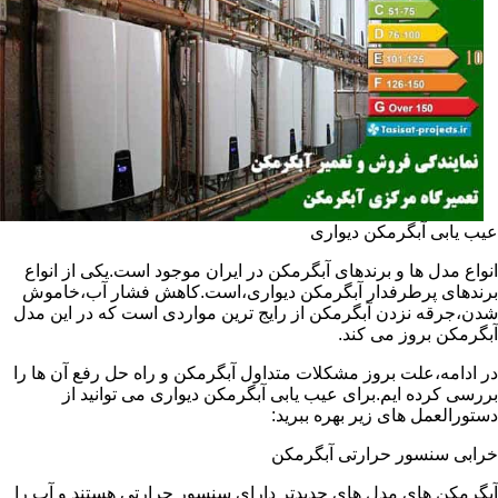
عیب یابی آبگرمکن دیواری
انواع مدل ها و برندهای آبگرمکن در ایران موجود است.یکی از انواع
برندهای پرطرفدار آبگرمکن دیواری،است.کاهش فشار آب،خاموش
شدن،جرقه نزدن آبگرمکن از رایج ترین مواردی است که در این مدل
آبگرمکن بروز می کند.
در ادامه،علت بروز مشکلات متداول آبگرمکن و راه حل رفع آن ها را
بررسی کرده ایم.برای عیب یابی آبگرمکن دیواری می توانید از
دستورالعمل های زیر بهره ببرید:
خرابی سنسور حرارتی آبگرمکن
آبگرمکن های مدل های جدیدتر دارای سنسور حرارتی هستند و آب را