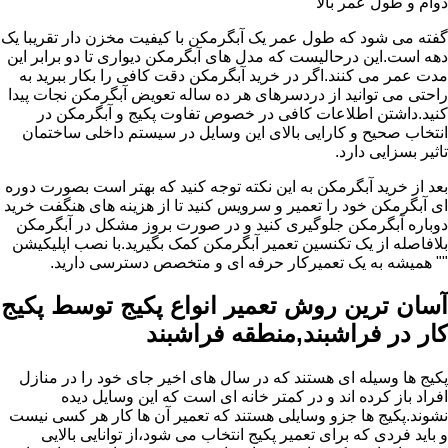
دوام و طول عمر بالا
گفته می شود که طول عمر یک آبگرمکن با کیفیت مخزن دار تقریبا یک
دهه است.این درحالیست که مدل های آبگرمکن دیواری تا دو برابر این
مدت عمر می کنند.اگر در خرید آبگرمکن دقت کافی را بکار ببرید به
راحتی می توانید از دردسرهای هر ده ساله تعویض آبگرمکن نجات پیدا
کنید.داشتن اطلاعات کافی در خصوص تفاوت پکیج و آبگرمکن در
انتخاب صحیح و کارایی بالای این وسایل در سیستم داخلی ساختمان
تاثیر بسزایی دارد.
بعد از خرید آبگرمکن به این نکته توجه کنید که بهتر است بصورت دوره
ای آبگرمکن خود را تعمیر و سرویس کنید تا از هزینه های هنگفت خرید
دوباره آبگرمکن جلوگیری کنید و در صورت بروز مشکل در آبگرمکن
بلافاصله از یک تکنسین تعمیر آبگرمکن کمک بگیرید.با نصب اپلیکیشن
"" همیشه به یک تعمیرکار حرفه ای و متخصص دسترسی دارید.
آسان ترین روش تعمیر انواع پکیج توسط پکیج
کار در فراشبند,منطقه فراشبند
پکیج ها وسیله ای هستند که در سال های اخیر جای خود را در منازل
افراد باز کرده اند و در کمتر خانه ای است که این وسایل دیده
نشوند.پکیج ها جزو وسایلی هستند که تعمیر آن ها کار هر کسی نیست
و باید فردی که برای تعمیر پکیج انتخاب می شود،از توانایی بالایی