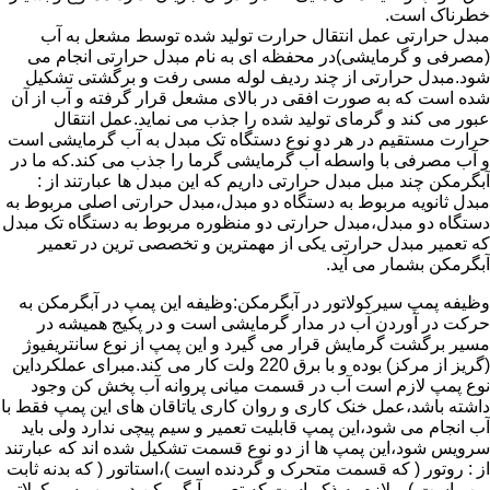
خطرناک است.
مبدل حرارتی عمل انتقال حرارت تولید شده توسط مشعل به آب
(مصرفی و گرمایشی)در محفظه ای به نام مبدل حرارتی انجام می
شود.مبدل حرارتی از چند ردیف لوله مسی رفت و برگشتی تشکیل
شده است که به صورت افقی در بالای مشعل قرار گرفته و آب از آن
عبور می کند و گرمای تولید شده را جذب می نماید.عمل انتقال
حرارت مستقیم در هر دو نوع دستگاه تک مبدل به آب گرمایشی است
و آب مصرفی با واسطه آب گرمایشی گرما را جذب می کند.که ما در
آبگرمکن چند مبل مبدل حرارتی داریم که این مبدل ها عبارتند از :
مبدل ثانویه مربوط به دستگاه دو مبدل،مبدل حرارتی اصلی مربوط به
دستگاه دو مبدل،مبدل حرارتی دو منظوره مربوط به دستگاه تک مبدل
که تعمیر مبدل حرارتی یکی از مهمترین و تخصصی ترین در تعمیر
آبگرمکن بشمار می آید.
وظیفه پمپ سیرکولاتور در آبگرمکن:وظیفه این پمپ در آبگرمکن به
حرکت در آوردن آب در مدار گرمایشی است و در پکیج همیشه در
مسیر برگشت گرمایش قرار می گیرد و این پمپ از نوع سانتریفیوژ
(گریز از مرکز) بوده و با برق 220 ولت کار می کند.مبرای عملکرداین
نوع پمپ لازم است آب در قسمت میانی پروانه آب پخش کن وجود
داشته باشد،عمل خنک کاری و روان کاری یاتاقان های این پمپ فقط با
آب انجام می شود،این پمپ قابلیت تعمیر و سیم پیچی ندارد ولی باید
سرویس شود،این پمپ ها از دو نوع قسمت تشکیل شده اند که عبارتند
از : روتور ( که قسمت متحرک و گردنده است )،استاتور ( که بدنه ثابت
پمپ است ) و لازم به ذکر است که تعمیر آبگرمکن در پمپ سیرکولاتور