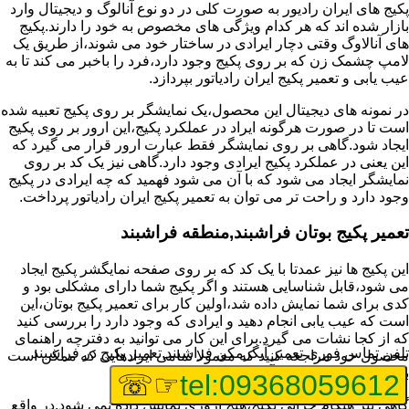
پکیج های ایران رادیور به صورت کلی در دو نوع آنالوگ و دیجیتال وارد
بازار شده اند که هر کدام ویژگی های مخصوص به خود را دارند.پکیج
های آنالاوگ وقتی دچار ایرادی در ساختار خود می شوند،از طریق یک
لامپ چشمک زن که بر روی پکیج وجود دارد،فرد را باخبر می کند تا به
عیب یابی و تعمیر پکیج ایران رادیاتور بپردازد.
در نمونه های دیجیتال این محصول،یک نمایشگر بر روی پکیج تعبیه شده
است تا در صورت هرگونه ایراد در عملکرد پکیج،این ارور بر روی پکیج
ایجاد شود.گاهی بر روی نمایشگر فقط عبارت ارور قرار می گیرد که
این یعنی در عملکرد پکیج ایرادی وجود دارد.گاهی نیز یک کد بر روی
نمایشگر ایجاد می شود که با آن می شود فهمید که چه ایرادی در پکیج
وجود دارد و راحت تر می توان به تعمیر پکیج ایران رادیاتور پرداخت.
تعمیر پکیج بوتان فراشبند,منطقه فراشبند
این پکیج ها نیز عمدتا با یک کد که بر روی صفحه نمایگشر پکیج ایجاد
می شود،قابل شناسایی هستند و اگر پکیج شما دارای مشکلی بود و
کدی برای شما نمایش داده شد،اولین کار برای تعمیر پکیج بوتان،این
است که عیب یابی انجام دهید و ایرادی که وجود دارد را بررسی کنید
که از کجا نشات می گیرد.برای این کار می توانید به دفترچه راهنمای
تلفن تماس فوری
تعمیر آبگرمکن فراشبند,تعمیر پکیج در فراشبند
محصول خود مراجعه کنید که معمولا تمامی ایرادهایی که ممکن است
برای پکیج پیش بیاید در آن قرار گرفته است.
☞☏
tel:09368059612
گاهی نیز هنگام خرابی پکیج،هیچ اروری نمایش داده نمی شود.در واقع