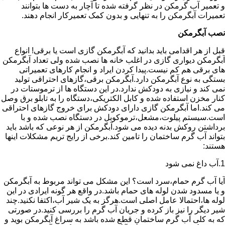
و تعمیر آب گرمکن در نظر گرفته شده تا آچار به دست ها بتوانند
تعمیرات آبگرمکن را به تنهایی و بدون کمک تعمیرکار انجام دهند.
نصب آبگرمکن
قبل از هر اقدامی باید بدانید که آبگرمکن گازی است یا برقی! انواع
آبگرمکن دیواری گازی در اغلب خانه ها نصب شده ولی تعداد آبگرمکن
های برقی هم کم نیست.پیدا کردن ایراد و انجام کارهای تعمیراتی
بستگی به نوع آبگرمکن دارد.آبگرمکن برقی،گازهای احتراقی تولید
نمی کند و نیازی به دودکش ندارد.در این دستگاه ها از ترموستات در
کنار مخزن استفاده شده و کابل الکتریکی،دستگاه را به تابلو برق وصل
می کند.اما آبگرمکن گازی دارای دودکش برای خروج گازهای احتراقی
است.سیستم پیلوت،مشعل،ترموکوبل در دستگاه نصب شده و با
برداشتن روکش بدنه دیده می شود.آبگرمکن از هر نوعی که باشد باید
بتواند آب گرم ساختمان را تامین کند.برخی از رایج تریم مشکلات اینها
هستند:
1.آب داغ نمی شود
آیا آب گرم حمام،سرد است؟ این مشکل می تواند مربوط به آبگرمکن
و یا مسدود شدن لوله های حمام باشد.در واقع هر گونه ایرادی در این
لوله ها،احتمالا عامل اصلی است.هرگز به یک شیر آب،اکتفا نکنید.چند
شیر دیگر را نیز باز کرده و جریان آب گرم را بررسی کنید.در صورتی
که به کلی آب گرم ساختمان قطع شده باشد به سراغ آبگرمکن بوید و