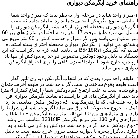
راهنمای خرید آبگرمکن دیواری
۱-متراژ واحد:شاید در مرحله اول به نظر بیاید که متراژ واحد شما
ارتباطی به نوع آبگرمکن انتخابی شما ندارد اما باید بدانید که نصب
آبگرمکن دیواری محفظه احتراق باز که بیشتر آبگرمکن دیواری را
شامل می شود طبق مبحث 17 مقرارت ساختما در متراژ های زیر 60
متر ممنوع می باشد.پس اگر متراژ واحدشما کمتر از 60 متر مربع می
باشدتنها می توانید از آبگرمکن دیواری محفظه احتراق بسته استفاده
نمایید که آبگرمکن B5418Rsi می باشد.البته لازم به ذکر است که این
دستگاه به دلیل وجود دودکش مخصوص دو جداره،دودکش آن تنها باد
از پنجره خارج شود تا بتوانداکسیژن کافی را برای احتراق آبگرمکن
دیواری تامین نماید.
۲-طبقه واحد:مورد بعدی که در انتخاب آبگرمکن دیواری تاثیر گذار
است طبقه وقوع ساختمان است،اگر واحد شما در طبقه آخرساختمان
واقع شده است به علت ارتفاع کم دودکش شما ( ارتفاع کمتراز 4 متر)
باید حتما از آبگرمکن های فن داراستفاده نمایید.آبگرمکن دیواری فن
دار به علت فنی که دارددرمکانهایی که دودکش مکش مناسبی ندارد
کمک به خروج محصولات احتراق می نماید.اگر واحد شما این شرایط را
دارد برای متراژهای بین 60 الی 130 متر مربع آبگرمکن B3315IF و
متراژهای بالای 130 متر مربع آبگرمکن B3318IF مناسب می باشد.
۳-نوع دودکش واحد:اگر در واحد شما دودکش رو کار می باشد یا به
عبارتی دیگراز پنجره یا دیواربه سمت بیرون خارج شده است به دلیل
اینکه این نوع دودکش مکشی نخواهدداشت حتما باید از آبگرمکن