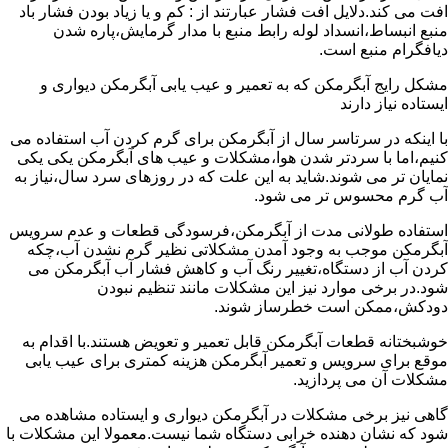
افت می کند.دلایل افت فشار عبارتند از : کم و یا زیاد بودن فشار باد
منبع انبساط،انسداد لوله رابط منبع با مدار گرمایش،پاره شدن
دیافگرام منبع است.
مشکل رایج آبگرمکن که به تعمیر و عیب یابی آبگرمکن دیواری و
ایستاده نیاز دارند
با اینکه در سرتاسر سال از آبگرمکن برای گرم کردن آب استفاده می
کنیم،اما با سردتر شدن هوا،مشکلات و عیب های آبگرمکن یکی یکی
نمایان تر می شوند.شاید به این علت که در روزهای سرد سال،نیاز به
آب گرم محسوس تر می شود.
استفاده طولانی مدت از آبگرمکن،فرسودگی قطعات و عدم سرویس
آبگرمکن موجب به وجود آمدن مشکلاتی نظیر گرم نشدن آب،چکه
کردن آب از دستگاه،تغییر رنگ آب و کاهش فشار آب آبگرمکن می
شود.در برخی موارد نیز این مشکلات مانند تنظیم نبودن
دودکش،ممکن است خطرساز شوند.
خوشبختانه قطعات آبگرمکن قابل تعمیر و تعویض هستند.با اقدام به
موقع برای سرویس و تعمیر آبگرمکن هزینه کمتری برای عیب یابی
مشکلات آن می پردازید.
گاهی نیز برخی مشکلات در آبگرمکن دیواری و ایستاده مشاهده می
شود که نشان دهنده خرابی دستگاه شما نیست.معمولا این مشکلات با