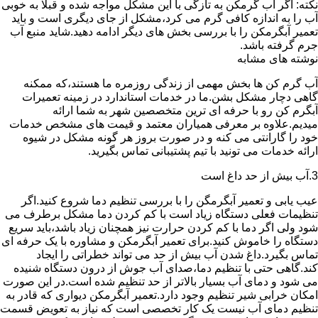
نکته: اگر آب گرمکن به تازگی با این مشکل مواجه شده و قبلا به خوبی
آب را به اندازه کافی گرم می کرد،مشکل از جای دیگری است و باید
تعمیر آبگرمکن را با بررسی بخش های دیگر ادامه دهید.شاید منبع آب
جرم گرفته باشد.
نوشته های مشابه
آب گرم کن ها بخش مهمی از زندگی روزمره ما هستند،که ممکنه
گاهی دچار مشکل بشن.ما در خدمات استاندارد در زمینه تعمیرات
آبگرم کن رو با حرفه ای ترین متخصصین شهر به شما ارائه
میدیم.علاوه بر معرفی همیاران معتمد و قیمت های مشخص خدمات
خود را گارانتی می کنه و در صورت بروز هر گونه مشکل در شیوه
ارائه خدمات می تونید با تیم پشتیبانی تماس بگیرید.
3.آب بیش از حد داغ است
عیب یابی و تعمیر آبگرمگن را با بررسی تنظیم دما شروع کنید.اگر
تنظیمات فعلی دستگاه زیاد است با کم کردن دما مشکل برطرف می
شود ولی اگر دما با کم کردن حرارت نیز همچنان زیاد باشد،باید سریع
دستگاه را خاموش کنید.برای تعمیر آبگرمکن و مشاوره با یک حرفه ای
تماس بگیرد.داغ شدن آب بیش از حد می تواند خطراتی را ایجاد
کند.گاهی حتی با تنظیم دما،صدای آب جوش از درون دستگاه شنیده
می شود و دمای آب بسیار بالاتر از حد تنظیم شده است.در این صورت
امکان خرابی شیر تنظیم وجود دارد.تعمیر آبگرمکن دیواری که قادر به
تنظیم دمای آب نیست یک کار تخصصی است که نیاز به تعویض قسمت