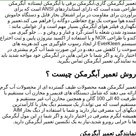
تعمیر آبگرمکن گازی،آبگرمکن برقی یا آبگرمکن ایستاده ​ آبگرمکن
طراحی شده است که دارای استانداردهای ANSI است که برای
برآوردن برای مقاومت در برابر اشتعال بخار قابل و دستگاه خاموش
کننده هوا سوخت یک نوع حفاظتی دوگانه را فراهم می کند،تعمیر و
نگهداری فیلتر هوای آبگرمکن بسیار مهم است و از عواملی مانند :
مسدود شدن شعله با آستر،گرد و غبار و روغن و … جلو گیری می
کندو با طراحی NOX و با استفاده از اکسید نیتروژن پایین و ثبت اختراع
سیستم EverKleen از ایجاد رسوب جلوگیری می کند،هزینه های
سوخت را کاهش می دهد،و در این صورت شما آب گرم بیشتری در
اختیار دارید و اگر شما با خرابی هایی در آبگرمکن خود مواجه شدید باید
به نمایندگی تعمیر آبگرمکن تماس بگیرید.
روش تعمیر آبگرمکن چیست ؟
تعمیر آبگرمکن همه محصولات طیف گسترده ای از محصولات آب گرم
ارائه می دهند که شامل دیستگاه های قدیمی و مخازن آب مستقیم با
ظرفیت 40 الی 100 گالن و همچنین مخازن آب غیر مستقیم و
مستقیم است که می تواند،از یک سیستم دیگ بخار با کارآمدترین
دیگهای آب مصرفی نیاز دارید و شما با استفاده از دیگ بخار AIM
همیشه آبگرم مصرفی در اختیار دارید و اگر شما در این مول آبگرمکن
ها با خرابی روبرو شدید،نیاز به یک تکنسین تعمیر آبگرمکن دارید.
نمایندگی تعمیر آبگرمکن