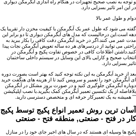
و توجه به نصب صحیح تجهیزات در هنگام راه اندازی آبگرمکن دیواری
در این امر تاثیر بسزایی دارد.
دوام و طول عمر بالا
گفته می شود که طول عمر یک آبگرمکن با کیفیت مخزن دار تقریبا یک
دهه است.این درحالیست که مدل های آبگرمکن دیواری تا دو برابر این
مدت عمر می کنند.اگر در خرید آبگرمکن دقت کافی را بکار ببرید به
راحتی می توانید از دردسرهای هر ده ساله تعویض آبگرمکن نجات پیدا
کنید.داشتن اطلاعات کافی در خصوص تفاوت پکیج و آبگرمکن در
انتخاب صحیح و کارایی بالای این وسایل در سیستم داخلی ساختمان
تاثیر بسزایی دارد.
بعد از خرید آبگرمکن به این نکته توجه کنید که بهتر است بصورت دوره
ای آبگرمکن خود را تعمیر و سرویس کنید تا از هزینه های هنگفت خرید
دوباره آبگرمکن جلوگیری کنید و در صورت بروز مشکل در آبگرمکن
بلافاصله از یک تکنسین تعمیر آبگرمکن کمک بگیرید.با نصب اپلیکیشن
"" همیشه به یک تعمیرکار حرفه ای و متخصص دسترسی دارید.
آسان ترین روش تعمیر انواع پکیج توسط پکیج
کار در فتح - صنعتی, منطقه فتح - صنعتی
پکیج ها وسیله ای هستند که در سال های اخیر جای خود را در منازل