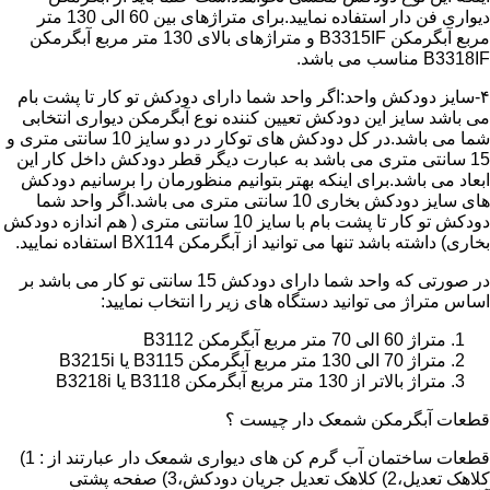
دیواری فن دار استفاده نمایید.برای متراژهای بین 60 الی 130 متر
مربع آبگرمکن B3315IF و متراژهای بالای 130 متر مربع آبگرمکن
B3318IF مناسب می باشد.
۴-سایز دودکش واحد:اگر واحد شما دارای دودکش تو کار تا پشت بام
می باشد سایز این دودکش تعیین کننده نوع آبگرمکن دیواری انتخابی
شما می باشد.در کل دودکش های توکار در دو سایز 10 سانتی متری و
15 سانتی متری می باشد به عبارت دیگر قطر دودکش داخل کار این
ابعاد می باشد.برای اینکه بهتر بتوانیم منظورمان را برسانیم دودکش
های سایز دودکش بخاری 10 سانتی متری می باشد.اگر واحد شما
دودکش تو کار تا پشت بام با سایز 10 سانتی متری ( هم اندازه دودکش
بخاری) داشته باشد تنها می توانید از آبگرمکن BX114 استفاده نمایید.
در صورتی که واحد شما دارای دودکش 15 سانتی تو کار می باشد بر
اساس متراژ می توانید دستگاه های زیر را انتخاب نمایید:
متراژ 60 الی 70 متر مربع آبگرمکن B3112
متراژ 70 الی 130 متر مربع آبگرمکن B3115 یا B3215i
متراژ بالاتر از 130 متر مربع آبگرمکن B3118 یا B3218i
قطعات آبگرمکن شمعک دار چیست ؟
قطعات ساختمان آب گرم کن های دیواری شمعک دار عبارتند از : 1)
کلاهک تعدیل،2) کلاهک تعدیل جریان دودکش،3) صفحه پشتی