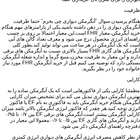
ظرفیت
هنگام پرسیدن سوال "آبگرمکن دیواری چی بخرم" حتما ظرفیت
آبگرمکن دیواری را در ذهن داشته باشید.یکی از پارامترهای مهم هنگام
خرید آبگرمکن،معیار FHR است.این معیار احتمالا بر روی بر چسب
راهنمای انرژی محصول درج می شود و معرف تعداد گالن های آبی
است که یک آبگرمکن در هر ساعت می تواند تولید کند.بطور کلی
آبگرمکن های گازی FHR بسیار بالاتری نسبت به آبگرمکن های برقی
دارند و این معیار به ظرفیت مخزن،منبع گرما و اندازه شعله آبگرمکن
بستگی دارد که توصیه می کنیم قبل از خرید آبگرمکن FHR مورد نیاز
خانواده خود را در نظر بگیرید.
کارایی
مطمئنا کارایی یکی از فاکتورهایی است که یک آبگرمکن ساده را به
بهترین آبگرمکن دیواری تبدیل می کند.برای تشخیص میزان کارایی
آبگرمکن هنگام خرید آبگرمکن باید به فاکتوری به نام EF یا فاکتور
انرژی توجه کنید.هر چقدر که فاکتور انرژی آبگرمکن بالاتر باشد میزان
کارایی آبگرمکن بیشتر است.آبگرمکن های برقی EF بین ۰/۷ تا ۰/۹۵
دارند و آبگرمکن های گازی EF بین ۰/۵ تا ۰/۶.معمولا این معیار در
دفترچه راهنمای آبگرمکن ذکر می شود.
از نظر کاهش مصرف انرژی آبگرمکن های دیواری انرژی کمتری