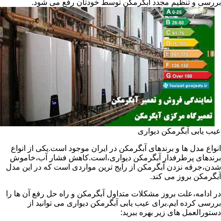
بررسی و تنظیم مجدد آبگرمکن توسط خودتان رفع می شود.
عیب یابی آبگرمکن دیواری
انواع مدل ها و برندهای آبگرمکن در ایران موجود است.یکی از انواع
برندهای پرطرفدار آبگرمکن دیواری،است.کاهش فشار آب،خاموش
شدن،جرقه نزدن آبگرمکن از رایج ترین مواردی است که در این مدل
آبگرمکن بروز می کند.
در ادامه،علت بروز مشکلات متداول آبگرمکن و راه حل رفع آن ها را
بررسی کرده ایم.برای عیب یابی آبگرمکن دیواری می توانید از
دستورالعمل های زیر بهره ببرید: