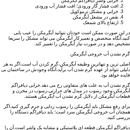
خرابی واشر دیافراگم آبگرمکن
افت فشار گاز ورودی؛ افت فشار آب ورودی
خرابی و مشکل ترموکوپل
نقص در مشعل آبگرمکن
ارتفاع بالای شمعک
در این صورت ممکن است خودتان نتوانید آبگرمکن را عیب یابی
کنید.آنگاه متخصص و تعمیرکار آبگرمکن می تواند مشکل را سریعا
تشخیص دهد و در صورت نیاز آبگرمکن را تعمیر کند.
گرم نشدن آب خروجی آبگرمکن
اصلی ترین و تنهاترین وظیفه آبگرمکن،گرم کردن آب است.اگر به هر
دلیلی نتواند از عهده گرم شدن آب برآید،آنگاه وجودش در ساختمان بی
فایده خواهد بود.
گرم نشدن آب به علت های متفاوتی رخ می دهد.خرابی دیافراگم
آبگرمکن،وجود رسوب در مبدل های حرارتی،رسوب در مخزن و
قطعات آبگرمکن از دلایل گرم نشدن آب آبگرمکن هستند.
برای رفع مشکل باید آبگرمکن را رسوب زدایی و جرم گیری کنید.اگر
همچنان آب خروجی آبگرمکن سرد است؛ باید دیافراگم دستگاه را
بررسی کنید.
دیافراگم آبگرمکن قطعه ای پلاستیکی و مشابه یک واشر است.آن را