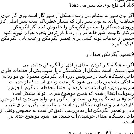
8.آیا آب داغ بوی تند سیر می دهد؟
اگر بوی سیر به مشام می رسد،مشکل از شیر گاز است.بوی گاز قوی
شباهت زیادی به بوی سیر دارد که بسیار خطرناک است.شیر اصلی گاز
ورودی دستگاه را بسته و آبگرمکن را خاموش کنید.اگر آبگرمکن
درکنار کابینت آشپزخانه قرار دارد،با باز کردن پنجره،هوا را تهویه کنید
سپس از خدمات لوله کشی برای تعمیر آبگرمکن و عیب یابی آبگرمکن
کمک بگیرید.
9.تعمیر آبگرمکن صدا دار
اگر به هنگام کار کردن صدای زیادی از آبگرمکن شنیده می
شود،ممکن است مشکل از شکستگی و یا آسیب یکی از قطعات فلزی
داخل دستگاه باشد.در سرویس دوره ای آبگرمکن معمولا این موارد به
سادگی تشخیص داده می شود.اگر مدت زیادی است که از خدمات
سرویس دوره ای استفاده نکرده اید حتما محفظه آب گرم با جرم و
رسوبات اشغال شده که همین موضوع هم می تواند مشکل ایجاد
کند.وقتی دستگاه روشن است و آب گرم هم تولید می شود اما در حین
کارکرد،سر و صدای دستگاه زیاد است با ما تماس بگیرید.برای عیب
یابی و تعمیر آبگرمکن نیاز به بررسی دقیق تر است.به خصوص وقتی از
داخل دستگاه صدای جوشیدن آب شنیده می شود موضوع جدی تر
است.
هزینه تعمیر آبگرمکن چقدر است؟