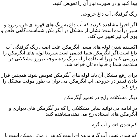
پیدا کنید و در صورت نیاز آن را تعویض کنید.
رنگ گرفتگی آب داغ خروجی
اگر اخیرا مشاهده کردید که آب داغ به رنگ های قهوه ای،قرمز،زرد و
سبز درآمده است؛ نشان از مشکل در آبگرمکن شماست.گاهی طعم و
بوی آب نیز تغییر می کند.
اکسیده شدن لوله های مسی آبگرمکن علت اصلی رنگ گرفتگی آب
داغ است.اگر آبگرمکن شما قدیمی است،سریعا لوله های آبگرمکن را
بررسی کنید.زیرا استفاده از آب زنگ زده،موجب بروز مشکلاتی در
سلامت شما و خانواده تان خواهد شد.
برای رفع مشکل آن باید لوله های آبگرمکن تعویض شوند.همچنین قرار
دادن فیلتر در خروجی آب آبگرمکن می توان به طور موقت مشکل را
رفع کند.
دیگر مشکلات رایج در تعمیر آبگرمکن
در ادامه می توانید سایر مشکلاتی را که در آبگرمکن های دیواری و
آبگرمکن های ایستاده رخ می دهد،مشاهده کنید:
کم شدن فشار آب گرم
کم شدن فشار آب گرم پدیده ای است که هر از مدتی ممکن است با