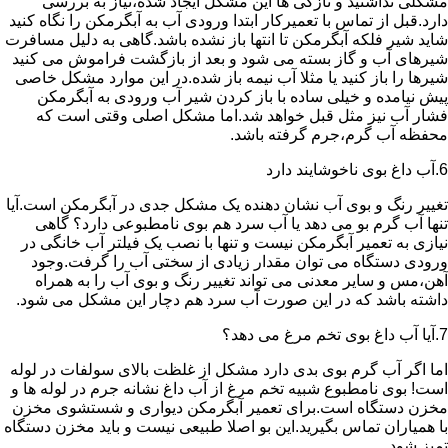
مشکلی نداشتید و تازگی ها این مشکل ایجاد شده،نیاز به بررسی
دارد.قبل از تماس با تعمیرکار ابتدا ورودی آب به آبگرمکن را نگاه کنید
شاید شیر فلکه آبگرمکن تا انتها باز نشده باشد.گاهی به دلیل مسافرت
شیرهای آب و گاز بسته می شود و بعد از بازگشت فراموش می کنید
شیرها را باز کنید یا مثلا آب نیمه باز شده.در این موارد مشکل خاصی
پیش نیامده و خیلی ساده با باز کردن شیر آب ورودی به آبگرمکن
فشار آب نیز مثل قبل خواهد شد.اما مشکل اصلی وقتی است که
محفظه آب گرم،جرم گرفته باشد.
6.آب داغ بوی ناخوشایند دارد
تغییر رنگ و بوی آب نشان دهنده یک مشکل جدی در آبگرمکن است.آیا
تنها آب گرم بو می دهد یا آب سرد هم بوی نامطبوعی دارد؟ گاهی
نیازی به تعمیر آبگرمکن نیست و تنها با نصب یک فیلتر آب خانگی در
ورودی دستگاه می توان مقدار زیادی از سختی آب را گرفت.وجود
آهن،مس و سایر معدنی می تواند تغییر رنگ و بوی آب را به همراه
داشته باشد که در این صورت آب سرد هم دچار این مشکل می شود.
7.آیا آب داغ بوی تخم مرغ می دهد؟
اما اگر آب گرم بوی بدی دارد مشکل از غلظت بالای سولفات در لوله
است! بوی نامطبوع شبیه تخم مرغ از آب داغ نشانه جرم در لوله ها و
مخزن دستگاه است.برای تعمیر آبگرمکن دیواری و شستشوی مخزن
با همیاران تماس بگیرید.این بو اصلا طبیعی نیست و باید مخزن دستگاه
تمیز شود.