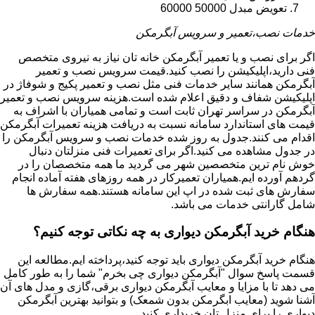
تعویض مبدل 50000 60000
خدمات نصب،تعمیر و سرویس آبگرمکن
اگر برای نصب و یا تعمیر آبگرمکن خانه تان نیاز به نیروی متخصص
فنی دارید،اپلیکیشن را نصب کنید.قیمت سرویس نصب و تعمیر
آبگرمکن همانند سایر خدمات فنی مثل نصب و تعمیر پکیج و شوفاژ در
اپلیکیشن شفاف و دقیق اعلام شده است.هزینه سرویس نصب و تعمیر
آبگرمکن در سراسر تهران ثابت است و تمامی همیاران با اشراف به
قیمت های استاندارد سامانه نسبت به دریافت هزینه تعمیرات آبگرمکن
اقدام می کنند.جدول به روز شده خدمات نصب و سرویس آبگرمکن را
در جدول مشاهده می کنید.اگر برای تعمیرات فنی منزلتان دنبال
خوش نام ترین متخصصین شهر می گردید ما همه متخصصان را در
گردهم آورده ایم.همیاران تعمیرکار در همه روزهای هفته آماده انجام
سفارش های ثبت شده در اپ این سامانه هستند.همه سفارش ها
شامل گارانتی خدمات می باشد.
هنگام خرید آبگرمکن دیواری به چه نکاتی توجه کنیم؟
هنگام خرید آبگرمکن دیواری باید توجه کنید،پرداخته ایم.مطالعه این
قسمت پاسخ سوال "آبگرمکن دیواری چی بخرم" شما را به طور کامل
می دهد تا با مزایا و معایب آبگرمکن دیواری برقی،گازی و مدل های آن
آشنا شوید (معایب ابگرمکن بدون شمعک) و بتوانید بهترین آبگرمکن
دیواری را برای منزل تان خریداری کنید.