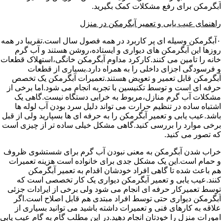
آبگرمکن برای رفع مشکلات کمک بگیرید.
راهنمای عیب یابی و تعمیر آبگرمکن در منزل
۰آبگرمکن وسیله ای پر کاربرد در همه فصول سال است.تقریبا در همه
روزها این آبگرمکن های دیواری و ایستاده،روشن هستند و آب گرم
خانه را تامین می کنند.کارکرد مداوم آبگرمکن خانگی،استهلاک قطعات
و فرسودگی اجزای داخلی را به همراه دارد.بسیاری از قطعات
آبگرمکن قابل تعمیر و تعویض هستند.تعمیرات آبگرمکن یک تخصص
حرفه ای است و توسط تکنیسین با تجربه انجام می شود.اما برخی از
مشکلات آب گرم منازل،مربوط به خرابی دستگاه نیست.گاهی یک
اشتباه ساده در تنظیم حرارت می تواند دلیل سرد بودن آب لوله ها
باشد.عیب یابی و تعمیر آبگرمکن را به حرفه ای ها بسپارید ولی از قبل
برخی موارد را بررسی کنید.گاهی مشکل خیلی ساده تر از چیزی است
که تصور می کنید.
خراب شدن آبگرمکن به معنی نبودن آب گرم برای شستشوی ظروف
و حمام است.این یک مشکل جدی برای خانواده است هزینه تعمیرات
هم باعث شده تا گاهی افراد خودشان اقدام به تعمیر آبگرمکن
کنند.عیب یابی و تعمیر آبگرمکن دیواری یک کار تخصصی است که
توسط تعمیرکار حرفه ای انجام می شود ولی برخی از ایرادات جزئی
آبگرمکن دیواری حتی توسط افراد مبتدی هم قابل اصلاح است.اگر
علاقه به کارهای فنی و تعمیرات داشته باشید می توانید بسیاری از
امورات منزل را خودتان انجام دهید.در این مطلب گام به گام عیب یابی