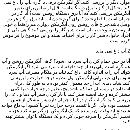
موارد دیگر را بررسی کنید.اگر آبگرمکن برقی یا گازی،آب را داغ نمی
کند مشکل از گاز یا برق دستگاه است.قبل از تماس برای تعمیر
آبگرمکن،بررسی کنید که آیا برق دستگاه روشن است؟ آیا گاز در
جریان است یا قطع شده؟ برای گرم شدن آب باید برق و گاز هر دو
وصل باشد.چراغ های روشن روی آبگرمکن دیواری هم راهنمای خوبی
از رسیدن سوخت به آن است.شیر گاز را بررسی کنید گاهی یکی از
افراد خانواده شیر گاز را برای احتیاط بسته و این موضوع را فراموش
کرده است.
2.آب داغ نمی ماند
آیا در حین حمام کردن آب سرد می شود؟ گاهی آبگرمکن روشن و آب
هم گرم است ولی بعد از چند دقیقه،آب سرد می شود.اگر آبگرمکن
بتواند آب را به اندازه کافی داغ کند نباید در هنگام مصرف،آب سرد
شود.برای عیب یابی آبگرمکن اول تنظیم درجه حرارت را بررسی
کنید.شاید دمای آب از حد معمول کمتر بوده یا به طور کلی برای
استفاده در زمستان دما کم باشد.پیچ تنظیم درجه حرارت را کمی
بیشتر کرده و چند لحظه صبر کنید.با باز کردن شیر آب دما و داغی را
بررسی کنید.اگر آب گرم در لوله جریان دارد،پس مشکل از همین
قسمت بوده ولی اگر با تنظیم درجه حرارت نیز با کمبود اب داغ مواجه
شدید،شاید وقت آن رسیده که یک آبگرمکن بزرگتر تهیه کنید.هزینه
تعمیر آبگرمکن را صرفه جویی کرده و یک دستگاه با توان بیشتر تهیه
کنید.