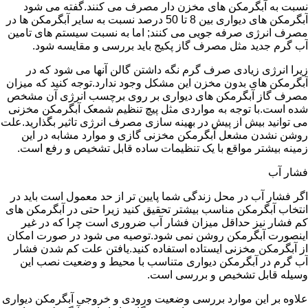
نسبت به آبگرمکن های مخزن دار مصرف می کنند.گفته می شود
آبگرمکن های دیواری بین 8 تا 50 درصد نسبت به سایر آبگرمکن ها در
مصرف انرژی صرفه جویی می کنند; اما به نسبت سیستم های تامین
آب گرم جدید مثل مصرف گاز پکیج باید بررسی و مقایسه شود.
زیرا انرژی زیادی صرف گرم نگه داشتن گالن آنها می شود که در
آبگرمکن های بدون مخزن این مشکل وجود ندارد.توجه کنید که میزان
مصرف گاز آبگرمکن های دیواری بر روی برچسب انرژی آن مشخص
شده است.با توجه به مواردی مثل پیچ تنظیم شمعک آبگرمکن مخزنی
می توانید بیش از پیش در بهینه سازی مصرف انرژی تاثیر بگذارید.علت
روشن نشدن مشعل آبگرمکن مخزنی گازی و موارد مشابه در این
زمینه بیشتر مواقع با یک تنظیمات ساده قابل تشخیص و رفع است.
فشار آب
اگر فشار آب در محل زندگی شما پایین تر از حد معمول است باید در
انتخاب آبگرمکن مناسب بیشتر تحقیق کنید زیرا حتی در آبگرمکن های
کم فشار نیز حداقل میزان فشار آب ضروری است چرا که در غیر
اینصورت آبگرمکن روشن نمی شود.توصیه می شود در صورت امکان
از آبگرمکن مخزنی ایستاده استفاده کنید.یافتن علت کم شدن فشار
آب گرم در آبگرمکن دیواری متناسب با محیط و وضعیت نصب این
وسیله قابل تشخیص و بررسی است.
علاوه بر این موارد بررسی وضعیت ورودی و خروجی آبگرمکن دیواری