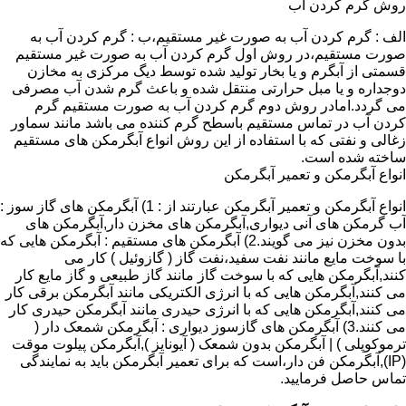
روش گرم کردن آب
الف : گرم کردن آب به صورت غیر مستقیم،ب : گرم کردن آب به
صورت مستقیم،در روش اول گرم کردن آب به صورت غیر مستقیم
قسمتی از آبگرم و یا بخار تولید شده توسط دیگ مرکزی به مخازن
دوجداره و یا مبل حرارتی منتقل شده و باعث گرم شدن آب مصرفی
می گردد.امادر روش دوم گرم کردن آب به صورت مستقیم گرم
کردن آب در تماس مستقیم باسطح گرم کننده می باشد مانند سماور
زغالی و نفتی که با استفاده از این روش انواع آبگرمکن های مستقیم
ساخته شده است.
انواع آبگرمکن و تعمیر آبگرمکن
انواع آبگرمکن و تعمیر آبگرمکن عبارتند از : 1) آبگرمکن های گاز سوز :
آب گرمکن های آنی دیواری,آبگرمکن های مخزن دار,آبگرمکن های
بدون مخزن نیز می گویند.2) آبگرمکن های مستقیم : آبگرمکن هایی که
با سوخت مایع مانند نفت سفید،نفت گاز ( گازوئیل ) کار می
کنند,آبگرمکن هایی که با سوخت گاز مانند گاز طبیعی و گاز مایع کار
می کنند,آبگرمکن هایی که با انرژی الکتریکی مانند آبگرمکن برقی کار
می کنند,آبگرمکن هایی که با انرژی حیدری مانند آبگرمکن حیدری کار
می کنند.3) آبگرمکن های گازسوز دیواری : آبگرمکن شمعک دار (
ترموکوپلی ) | آبگرمکن بدون شمعک ( آیونایز ),آبگرمکن پیلوت موقت
(IP),آبگرمکن فن دار،است که برای تعمیر آبگرمکن باید به نمایندگی
تماس حاصل فرمایید.