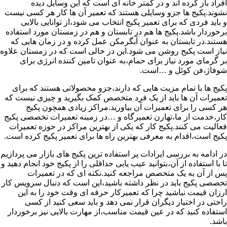
افراد باز کرده اند و در کمتر خانه ای است که این وسایل دیده
نشوند.پکیج ها جزو وسایلی هستند که تعمیر آن ها کار هر کسی نیست
و باید فردی که برای تعمیر پکیج انتخاب می شود،از توانایی بالایی
برخوردار باشد.پکیج ها هم در تابستان و هم در زمستان مورد استفاده
هستند.در تابستان به عنوان آبگرمکن عمل کرده و در زمان هایی که
نیاز است پکیج روشن می شود.این در حالی است که در زمستان علاوه
بر گرمای مورد نیاز برای حمام،به عنوان تامین کننده انرژی برای
شوفاژ،فن کوئل و …است.
پکیج ها با تمام مزیت هایی که دارند،جزو محصولاتی هستند که برای
تعمیرات آن ها باید از یک فرد متخصص کمک بگیرید و چیزی نیست که
هر کسی را برای تعمیرات آن بیاورید.مراکز زیادی همچون پکیج
کار،خدمت از ما،تهارن تعمیرگاه و …در زمینه تعمیرات تخصصی پکیج
فعالیت می کنند.پکیج کار که یکی از بهترین مراکز در حوزه تعمیرات
پکیج است،اقدام به معرفی بهترین راه ها برای تعمیر پکیج کرده است.
در ادامه به بررسی ایرادات پر استفاده ترین پکیج های بازار می پردازیم
تا با استفاده از آن،بتوانید عیب یابی حداقلی را از پکیج خود انجام دهید و
پس از آن به یک متخصص مراجعه کنید.نکته ای که در تعمیرات
تخصصی پکیج باید در نظر داشته باشید،این است که دنبال سرویس کار
ارزان قیمت نباشید چرا که تعمیرکار حرفه ای وقت خود را به این
راحتی در اختیار دیگران قرار نمی دهد و باید سعی کنید از کسی
استفاده کنید که در عین قیمت مناسب،از مهارت بالایی نیز برخوردار
باشد.