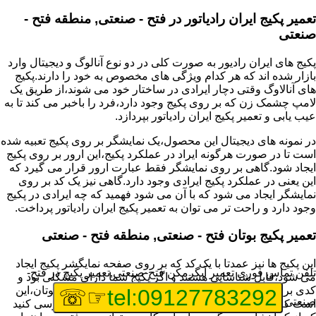
تعمیر پکیج ایران رادیاتور در فتح - صنعتی, منطقه فتح -
صنعتی
پکیج های ایران رادیور به صورت کلی در دو نوع آنالوگ و دیجیتال وارد
بازار شده اند که هر کدام ویژگی های مخصوص به خود را دارند.پکیج
های آنالاوگ وقتی دچار ایرادی در ساختار خود می شوند،از طریق یک
لامپ چشمک زن که بر روی پکیج وجود دارد،فرد را باخبر می کند تا به
عیب یابی و تعمیر پکیج ایران رادیاتور بپردازد.
در نمونه های دیجیتال این محصول،یک نمایشگر بر روی پکیج تعبیه شده
است تا در صورت هرگونه ایراد در عملکرد پکیج،این ارور بر روی پکیج
ایجاد شود.گاهی بر روی نمایشگر فقط عبارت ارور قرار می گیرد که
این یعنی در عملکرد پکیج ایرادی وجود دارد.گاهی نیز یک کد بر روی
نمایشگر ایجاد می شود که با آن می شود فهمید که چه ایرادی در پکیج
وجود دارد و راحت تر می توان به تعمیر پکیج ایران رادیاتور پرداخت.
تعمیر پکیج بوتان فتح - صنعتی, منطقه فتح - صنعتی
این پکیج ها نیز عمدتا با یک کد که بر روی صفحه نمایگشر پکیج ایجاد
تلفن تماس فوری
تعمیر آبگرمکن فتح-صنعتی,تعمیر پکیج در فتح-
می شود،قابل شناسایی هستند و اگر پکیج شما دارای مشکلی بود و
کدی برای شما نمایش داده شد،اولین کار برای تعمیر پکیج بوتان،این
☞☏
tel:09127783292
صنعتی
است که عیب یابی انجام دهید و ایرادی که وجود دارد را بررسی کنید