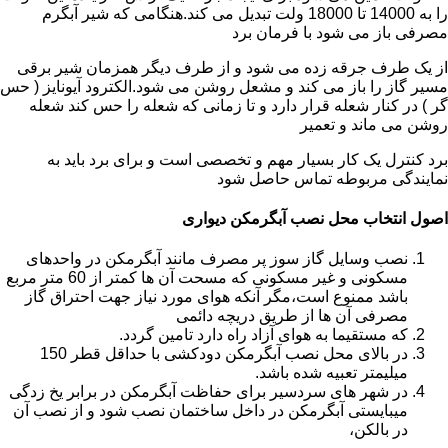
را به 14000 تا 18000 ولت تبدیل می کند.هنگامی که شیر آبگرم
مصرفی باز می شود با فرمان برد
از یک طرف جرقه زده می شود و از طرف دیگر همزمان شیر برقی
مسیر گاز را باز می کند و مشعل روشن می شود.الکترود آیونایز ( حس
گر ) در کنار شعله قرار دارد و تا زمانی که شعله را حس کند شعله
روشن می ماند و تعمیر
برد کنترل یک کار بسیار مهم و تخصصی است و برای برد باید به
نمایندگی مربوطه تماس حاصل شود
اصول انتخاب محل نصب آبگرمکن دیواری
نصب وسایل گاز سوز پر مصرف مانند آبگرمکن در واحدهای
مسکونی و غیر مسکونی که مسحت آن ها کمتر از 60 متر مربع
باشد ممنوع است،مگر آنکه هوای مورد نیاز جهت احتراق گاز
مصرفی آن ها از طریق دریچه دائمی
که مستقیما به هوای آزاد راه دارد تامین گردد.
در بالای محل نصب آبگرمکن دودکشی با حداقل قطر 150
میلیمتر تعبیه شده باشد.
در شهر های سردسیر برای حفاظت آبگرمکن در برابر یخ زدگی
میبایستی آبگرمکن در داخل ساختمان نصب شود و از نصب آن
در بالکن،