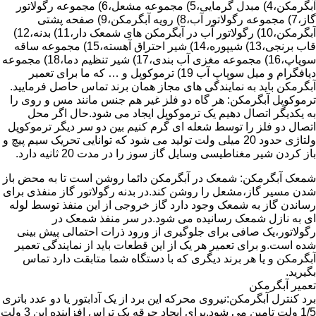
آبگرمکن،4) مبدل گرمایی،5) مجموعه مشعل،6) مجموعه رگولاتور
گاز،7) مجموعه رگولاتور آب،8) رویه آبگرمکن،9) صفحه پشتی
آبگرمکن،10) رگولاتور آب در آبگرمکن های شمعک دار،11) بدنه،12)
قاب برنجی،13) شیپوره،14) شیر احتراق آهسته،15) مجموعه ساقه
سوپاپ،16) مجموعه مغزی آب بندی،17) شیر تنظیم دما،18) مجموعه
دیافگرام و میل سوپاپ آب 19) ترموکوپل و … که ما برای تعمیر
آبگرمکن باید به نمایندگی های مجاز همان برند تماس حاصل فرمایید.
ترموکوپل آبگرمکن: هر گاه دو فلز غیر هم جنس مانند مس و روی را
به یکدیگر اتصال دهیم یک ترموکوپل ایجاد می شود.حال اگر محل
اتصال دو فلز را توسط شعله ای گرم کنیم بین دو سر دیگر ترموکوپل
ولتاژی حدود 20 میلی ولت تولید می شود که توانایی تحریک سیم پیچ و
باز کردن شیر مغناطیسی وسایل گاز سوز را در مدت 20 ثانیه دارد.
شمعک آبگرمکن: شمعک در آبگرمکن دائما روشن است تا به محض باز
شدن مسیر گاز،مشعل را روشن کند.در بدنه رگولاتور گاز منفذی برای
رساندن گاز به شمعک وجود دارد گاز خروجی از این منفذ توسط لوله
ای به نازل شمعک رسانیده می شود.در سر منفذ شمعک در
رگولاتور،یک صافی برای جلوگیری از ورود ذرات احتمالی پیش بینی
شده است.و برای تعمیر هر یک از این قطعات باید از نمایندگی تعمیر
آبگرمکن و یا هر برند دیگری که با دستگاه شما متابقت دارد تماس
بگیرید.
تعمیر آبگرمکن
برد کنترل آبگرمکن:نیروی محرکه این برد از یک آدابتور یا دو عدد باتری
1/5 ولت تامین می شود.برای ایجاد جرقه یک تراس افزاینده این 3 ولت