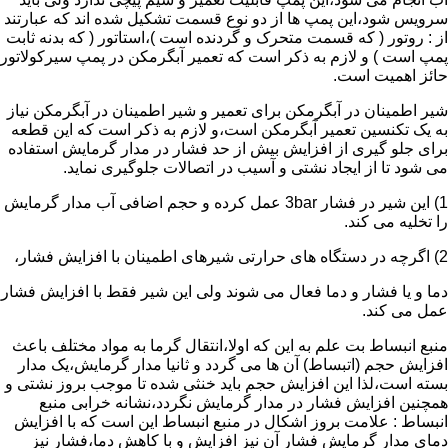
سرویس شود،این پمپ ها از دو نوع قسمت تشکیل شده اند که عبارتند
از : روتور ( که قسمت متحرک و گردنده است )،استاتور ( که بدنه ثابت
پمپ است ) و لازم به ذکر است که تعمیر آبگرمکن در پمپ سیرکولاتور
حائز اهمیت است.
شیر اطمینان در آبگرمکن برای تعمیر و شیر اطمینان در آبگرمکن نیاز
به یک تکنسین تعمیر آبگرمکن است،و لازم به ذکر است که این قطعه
برای جلو گیری از افزایش بیش از حد فشار در مدار گرمایش استفاده
می شود تا از ایجاد نشتی و آسیب در اتصالات جلوگیری نماید.
1) این شیر در فشار 3bar عمل کرده و حجم اضافی آب مدار گرمایش
را تخلیه می کند.
2) اگرچه در دستگاه های حرارتی شیرهای اطمینان با افزایش فشار،
دما و یا فشار و دما فعال می شوند ولی این شیر فقط با افزایش فشار
عمل می کند.
منبع انبساط بت علم به این که اولا،انتقال گرما به مواد مختلف باعث
افزایش حجم (اتبساط) آن ها می گردد و ثانیا مدار گرمایش،یک مدار
بسته است،لذا این افزایش حجم باید خنثی شده تا موجب بروز نشتی و
همچنین افزایش فشار در مدار گرمایش نگردد،نشانه خرابی منبع
انبساط : علامت بروز اشکال در منبع انبساط این است که با افزایش
دمای مدار گرمایش فشار آن نیز افزایش و با کاهش دما،فشار نیز