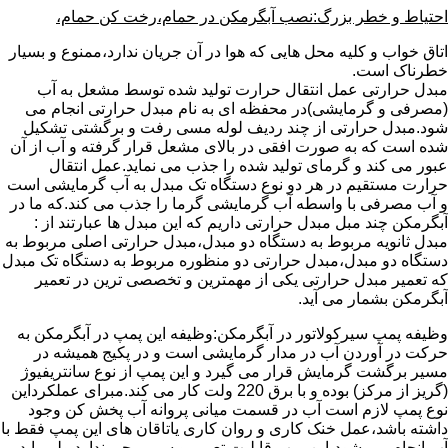
احتیاط و خطر بزرگ:نصب آبگرمکن در حمام،رخت کن حمام،
اتاق خواب و کلیه محل هایی که هوا در آن جریان ندارد،ممنوع و بسیار
خطرناک است.
مبدل حرارتی عمل انتقال حرارت تولید شده توسط مشعل به آب
(مصرفی و گرمایشی)در محفظه ای به نام مبدل حرارتی انجام می
شود.مبدل حرارتی از چند ردیف لوله مسی رفت و برگشتی تشکیل
شده است که به صورت افقی در بالای مشعل قرار گرفته و آب از آن
عبور می کند و گرمای تولید شده را جذب می نماید.عمل انتقال
حرارت مستقیم در هر دو نوع دستگاه تک مبدل به آب گرمایشی است
و آب مصرفی با واسطه آب گرمایشی گرما را جذب می کند.که ما در
آبگرمکن چند مبل مبدل حرارتی داریم که این مبدل ها عبارتند از :
مبدل ثانویه مربوط به دستگاه دو مبدل،مبدل حرارتی اصلی مربوط به
دستگاه دو مبدل،مبدل حرارتی دو منظوره مربوط به دستگاه تک مبدل
که تعمیر مبدل حرارتی یکی از مهمترین و تخصصی ترین در تعمیر
آبگرمکن بشمار می آید.
وظیفه پمپ سیرکولاتور در آبگرمکن:وظیفه این پمپ در آبگرمکن به
حرکت در آوردن آب در مدار گرمایشی است و در پکیج همیشه در
مسیر برگشت گرمایش قرار می گیرد و این پمپ از نوع سانتریفیوژ
(گریز از مرکز) بوده و با برق 220 ولت کار می کند.مبرای عملکرداین
نوع پمپ لازم است آب در قسمت میانی پروانه آب پخش کن وجود
داشته باشد،عمل خنک کاری و روان کاری یاتاقان های این پمپ فقط با
آب انجام می شود،این پمپ قابلیت تعمیر و سیم پیچی ندارد ولی باید