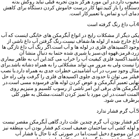
معیوب دارد.در این مورد هرگز بدون تجربه قبلی نباید روکش بدنه
دستگاه را باز کنید.تنها کار درست خاموش کردن دستگاه برای کاهش
دمای آب و تماس با تعمیرکار است.
4.آب داغ رنگ گرفته است
یکی دیگر از مشکلات رایج در انواع آبگرمکن های خانگی اینست که آب
داغ خارج شده از لوله ها،شفاف نیست.رنگ گرفتن آب داغ ناشی از
وجود اکسیدهای فلزی در لوله ها و آب است.اگر رنگ آب داغ تازگی ها
زرد،قرمز،قهوه ای،سبز یا شیری شده حتما به دنبال منشا آن
باشید.اکسید فلزی کیفیت آب را خراب می کند.این آب به ظاهر بیماری
زا نیست ولی به مرور می تواند مشکلاتی را به همراه دشاته باشد.برای
مثال وجود سرب در آب آشامیدنی خطرات جدی به همراه دارد.با نصب
فیلتر می توان تا حدودی جلوی اکسیدهای فلزی را گرفت ولی راه حل
نهایی تعمیر آبگرمکن و عوض کردن لوله های فرسوده مسی است.در
آبگرمکن های برقی این امر ناشی از رسوب کلسیم و منیزیم روی
المنت است.در این مورد با تمیز کردن المنت،مشکل به طور کلی
برطرف می شود.
5.آب گرم فشار ندارد
کم فشار بودن آب گرم چندین علت دارد.گاهی آبگرمکن مقصر نیست
و لوله کشی آب ساختمان ضعیف است.کم فشار بودن آب منطقه نیز
در این موضوع دخیل است.اما در صورتی که تا حال با فشار آب