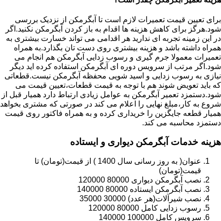
برای تعیین قیمت تعمیرات لازم است تا آبگرمکن از نزدیک بررسی
شود.هرگز برای کاهش هزینه ها اقدام به باز کردن آبگرمکن نکنید.اگر
در این زمینه تجربه ای ندارید هر اقدامی می تواند خسارت بیشتری به
همراه داشته باشد و هزینه بیشتری روی دست تان بگذارد.به همراه
تعمیرات معمولا جرم گیری و رسوب زدایی آبگرمکن هم انجام می
شود.اگر مرتب از سرویس دوره ای آبگرمکن استفاده کرده اید دیگر
نیازی به رسوب زدایی و اسید شویی محفظه آبگرمکن نیست.قطعاتی
که باید تعویض شوند هم با توجه به قیمت قطعات،تعیین قیمت می
شود.دستمزد تعمیر آبگرمکن به عوامل زیادی ارتباط دارد همیار قبل از
شروع به کار،مبلغ نهایی را اعلام می کند در صورتی که مشتری بخواهد
همیار قطعه جایگزین را خریداری کرده و به همراه فاکتور روی قیمت
دستمزد محاسبه می کند.
هزینه خدمات آبگرمکن دیواری و ایستاده
عنوان( به روز رسانی سال 1400 ) از قیمت(تومان) تا
قیمت(تومان)
نصب آبگرمکن دیواری 80000 120000
نصب آبگرمکن ایستاده 80000 140000
نصب شیرآلات(هر عدد) 30000 35000
رسوب زدایی کامل 80000 120000
سرویس کامل 100000 140000