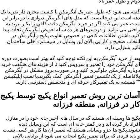
دوام و طول عمر بالا
گفته می شود که طول عمر یک آبگرمکن با کیفیت مخزن دار تقریبا یک
دهه است.این درحالیست که مدل های آبگرمکن دیواری تا دو برابر این
مدت عمر می کنند.اگر در خرید آبگرمکن دقت کافی را بکار ببرید به
راحتی می توانید از دردسرهای هر ده ساله تعویض آبگرمکن نجات پیدا
کنید.داشتن اطلاعات کافی در خصوص تفاوت پکیج و آبگرمکن در
انتخاب صحیح و کارایی بالای این وسایل در سیستم داخلی ساختمان
تاثیر بسزایی دارد.
بعد از خرید آبگرمکن به این نکته توجه کنید که بهتر است بصورت دوره
ای آبگرمکن خود را تعمیر و سرویس کنید تا از هزینه های هنگفت خرید
دوباره آبگرمکن جلوگیری کنید و در صورت بروز مشکل در آبگرمکن
بلافاصله از یک تکنسین تعمیر آبگرمکن کمک بگیرید.با نصب اپلیکیشن
"" همیشه به یک تعمیرکار حرفه ای و متخصص دسترسی دارید.
آسان ترین روش تعمیر انواع پکیج توسط پکیج
کار در فرزانه, منطقه فرزانه
پکیج ها وسیله ای هستند که در سال های اخیر جای خود را در منازل
افراد باز کرده اند و در کمتر خانه ای است که این وسایل دیده
نشوند.پکیج ها جزو وسایلی هستند که تعمیر آن ها کار هر کسی نیست
و باید فردی که برای تعمیر پکیج انتخاب می شود،از توانایی بالایی