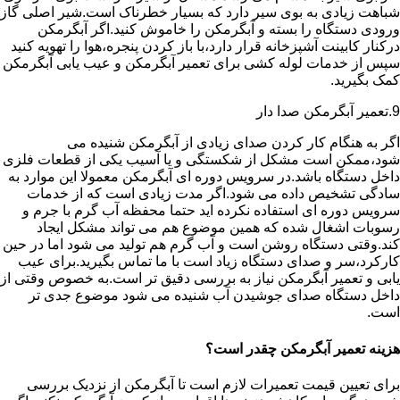
شباهت زیادی به بوی سیر دارد که بسیار خطرناک است.شیر اصلی گاز
ورودی دستگاه را بسته و آبگرمکن را خاموش کنید.اگر آبگرمکن
درکنار کابینت آشپزخانه قرار دارد،با باز کردن پنجره،هوا را تهویه کنید
سپس از خدمات لوله کشی برای تعمیر آبگرمکن و عیب یابی آبگرمکن
کمک بگیرید.
9.تعمیر آبگرمکن صدا دار
اگر به هنگام کار کردن صدای زیادی از آبگرمکن شنیده می
شود،ممکن است مشکل از شکستگی و یا آسیب یکی از قطعات فلزی
داخل دستگاه باشد.در سرویس دوره ای آبگرمکن معمولا این موارد به
سادگی تشخیص داده می شود.اگر مدت زیادی است که از خدمات
سرویس دوره ای استفاده نکرده اید حتما محفظه آب گرم با جرم و
رسوبات اشغال شده که همین موضوع هم می تواند مشکل ایجاد
کند.وقتی دستگاه روشن است و آب گرم هم تولید می شود اما در حین
کارکرد،سر و صدای دستگاه زیاد است با ما تماس بگیرید.برای عیب
یابی و تعمیر آبگرمکن نیاز به بررسی دقیق تر است.به خصوص وقتی از
داخل دستگاه صدای جوشیدن آب شنیده می شود موضوع جدی تر
است.
هزینه تعمیر آبگرمکن چقدر است؟
برای تعیین قیمت تعمیرات لازم است تا آبگرمکن از نزدیک بررسی