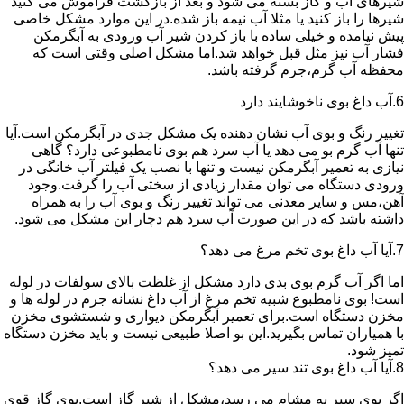
شیرهای آب و گاز بسته می شود و بعد از بازگشت فراموش می کنید
شیرها را باز کنید یا مثلا آب نیمه باز شده.در این موارد مشکل خاصی
پیش نیامده و خیلی ساده با باز کردن شیر آب ورودی به آبگرمکن
فشار آب نیز مثل قبل خواهد شد.اما مشکل اصلی وقتی است که
محفظه آب گرم،جرم گرفته باشد.
6.آب داغ بوی ناخوشایند دارد
تغییر رنگ و بوی آب نشان دهنده یک مشکل جدی در آبگرمکن است.آیا
تنها آب گرم بو می دهد یا آب سرد هم بوی نامطبوعی دارد؟ گاهی
نیازی به تعمیر آبگرمکن نیست و تنها با نصب یک فیلتر آب خانگی در
ورودی دستگاه می توان مقدار زیادی از سختی آب را گرفت.وجود
آهن،مس و سایر معدنی می تواند تغییر رنگ و بوی آب را به همراه
داشته باشد که در این صورت آب سرد هم دچار این مشکل می شود.
7.آیا آب داغ بوی تخم مرغ می دهد؟
اما اگر آب گرم بوی بدی دارد مشکل از غلظت بالای سولفات در لوله
است! بوی نامطبوع شبیه تخم مرغ از آب داغ نشانه جرم در لوله ها و
مخزن دستگاه است.برای تعمیر آبگرمکن دیواری و شستشوی مخزن
با همیاران تماس بگیرید.این بو اصلا طبیعی نیست و باید مخزن دستگاه
تمیز شود.
8.آیا آب داغ بوی تند سیر می دهد؟
اگر بوی سیر به مشام می رسد،مشکل از شیر گاز است.بوی گاز قوی