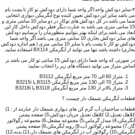
۴-سایز دودکش واحد:اگر واحد شما دارای دودکش تو کار تا پشت بام
می باشد سایز این دودکش تعیین کننده نوع آبگرمکن دیواری انتخابی
شما می باشد.در کل دودکش های توکار در دو سایز 10 سانتی متری و
15 سانتی متری می باشد به عبارت دیگر قطر دودکش داخل کار این
ابعاد می باشد.برای اینکه بهتر بتوانیم منظورمان را برسانیم دودکش
های سایز دودکش بخاری 10 سانتی متری می باشد.اگر واحد شما
دودکش تو کار تا پشت بام با سایز 10 سانتی متری ( هم اندازه دودکش
بخاری) داشته باشد تنها می توانید از آبگرمکن BX114 استفاده نمایید.
در صورتی که واحد شما دارای دودکش 15 سانتی تو کار می باشد بر
اساس متراژ می توانید دستگاه های زیر را انتخاب نمایید:
متراژ 60 الی 70 متر مربع آبگرمکن B3112
متراژ 70 الی 130 متر مربع آبگرمکن B3115 یا B3215i
متراژ بالاتر از 130 متر مربع آبگرمکن B3118 یا B3218i
قطعات آبگرمکن شمعک دار چیست ؟
قطعات ساختمان آب گرم کن های دیواری شمعک دار عبارتند از : 1)
کلاهک تعدیل،2) کلاهک تعدیل جریان دودکش،3) صفحه پشتی
آبگرمکن،4) مبدل گرمایی،5) مجموعه مشعل،6) مجموعه رگولاتور
گاز،7) مجموعه رگولاتور آب،8) رویه آبگرمکن،9) صفحه پشتی
آبگرمکن،10) رگولاتور آب در آبگرمکن های شمعک دار،11) بدنه،12)