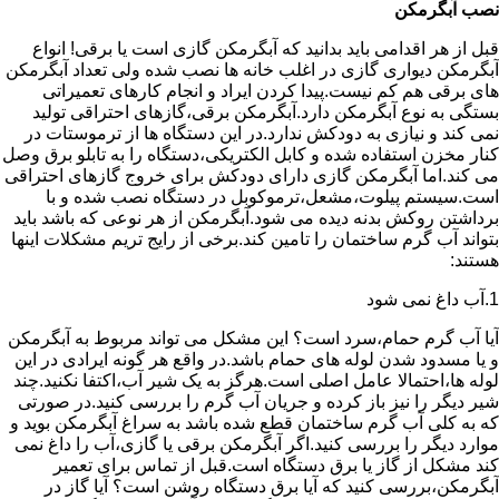
نصب آبگرمکن
قبل از هر اقدامی باید بدانید که آبگرمکن گازی است یا برقی! انواع
آبگرمکن دیواری گازی در اغلب خانه ها نصب شده ولی تعداد آبگرمکن
های برقی هم کم نیست.پیدا کردن ایراد و انجام کارهای تعمیراتی
بستگی به نوع آبگرمکن دارد.آبگرمکن برقی،گازهای احتراقی تولید
نمی کند و نیازی به دودکش ندارد.در این دستگاه ها از ترموستات در
کنار مخزن استفاده شده و کابل الکتریکی،دستگاه را به تابلو برق وصل
می کند.اما آبگرمکن گازی دارای دودکش برای خروج گازهای احتراقی
است.سیستم پیلوت،مشعل،ترموکوبل در دستگاه نصب شده و با
برداشتن روکش بدنه دیده می شود.آبگرمکن از هر نوعی که باشد باید
بتواند آب گرم ساختمان را تامین کند.برخی از رایج تریم مشکلات اینها
هستند:
1.آب داغ نمی شود
آیا آب گرم حمام،سرد است؟ این مشکل می تواند مربوط به آبگرمکن
و یا مسدود شدن لوله های حمام باشد.در واقع هر گونه ایرادی در این
لوله ها،احتمالا عامل اصلی است.هرگز به یک شیر آب،اکتفا نکنید.چند
شیر دیگر را نیز باز کرده و جریان آب گرم را بررسی کنید.در صورتی
که به کلی آب گرم ساختمان قطع شده باشد به سراغ آبگرمکن بوید و
موارد دیگر را بررسی کنید.اگر آبگرمکن برقی یا گازی،آب را داغ نمی
کند مشکل از گاز یا برق دستگاه است.قبل از تماس برای تعمیر
آبگرمکن،بررسی کنید که آیا برق دستگاه روشن است؟ آیا گاز در