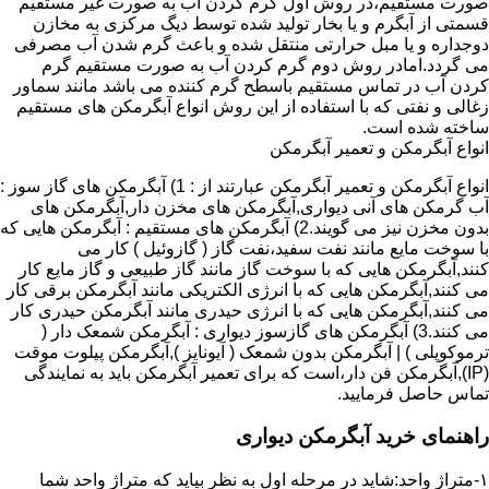
صورت مستقیم،در روش اول گرم کردن آب به صورت غیر مستقیم
قسمتی از آبگرم و یا بخار تولید شده توسط دیگ مرکزی به مخازن
دوجداره و یا مبل حرارتی منتقل شده و باعث گرم شدن آب مصرفی
می گردد.امادر روش دوم گرم کردن آب به صورت مستقیم گرم
کردن آب در تماس مستقیم باسطح گرم کننده می باشد مانند سماور
زغالی و نفتی که با استفاده از این روش انواع آبگرمکن های مستقیم
ساخته شده است.
انواع آبگرمکن و تعمیر آبگرمکن
انواع آبگرمکن و تعمیر آبگرمکن عبارتند از : 1) آبگرمکن های گاز سوز :
آب گرمکن های آنی دیواری,آبگرمکن های مخزن دار,آبگرمکن های
بدون مخزن نیز می گویند.2) آبگرمکن های مستقیم : آبگرمکن هایی که
با سوخت مایع مانند نفت سفید،نفت گاز ( گازوئیل ) کار می
کنند,آبگرمکن هایی که با سوخت گاز مانند گاز طبیعی و گاز مایع کار
می کنند,آبگرمکن هایی که با انرژی الکتریکی مانند آبگرمکن برقی کار
می کنند,آبگرمکن هایی که با انرژی حیدری مانند آبگرمکن حیدری کار
می کنند.3) آبگرمکن های گازسوز دیواری : آبگرمکن شمعک دار (
ترموکوپلی ) | آبگرمکن بدون شمعک ( آیونایز ),آبگرمکن پیلوت موقت
(IP),آبگرمکن فن دار،است که برای تعمیر آبگرمکن باید به نمایندگی
تماس حاصل فرمایید.
راهنمای خرید آبگرمکن دیواری
۱-متراژ واحد:شاید در مرحله اول به نظر بیاید که متراژ واحد شما