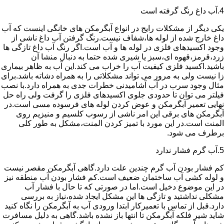
4.آب داغ رنگ گرفته است
یکی دیگر از مشکلات رایج در انواع آبگرمکن های خانگی اینست که آب
داغ خارج شده از لوله ها،شفاف نیست.رنگ گرفتن آب داغ ناشی از
وجود اکسیدهای فلزی در لوله ها و آب است.اگر رنگ آب داغ تازگی ها
زرد،قرمز،قهوه ای،سبز یا شیری شده حتما به دنبال منشا آن
باشید.اکسید فلزی کیفیت آب را خراب می کند.این آب به ظاهر بیماری
زا نیست ولی به مرور می تواند مشکلاتی را به همراه دشاته باشد.برای
مثال وجود سرب در آب آشامیدنی خطرات جدی به همراه دارد.با نصب
فیلتر می توان تا حدودی جلوی اکسیدهای فلزی را گرفت ولی راه حل
نهایی تعمیر آبگرمکن و عوض کردن لوله های فرسوده مسی است.در
آبگرمکن های برقی این امر ناشی از رسوب کلسیم و منیزیم روی
المنت است.در این مورد با تمیز کردن المنت،مشکل به طور کلی
برطرف می شود.
5.آب گرم فشار ندارد
کم فشار بودن آب گرم چندین علت دارد.گاهی آبگرمکن مقصر نیست
و لوله کشی آب ساختمان ضعیف است.کم فشار بودن آب منطقه نیز
در این موضوع دخیل است.اما در صورتی که تا حال با فشار آب
مشکلی نداشتید و تازگی ها این مشکل ایجاد شده،نیاز به بررسی
دارد.قبل از تماس با تعمیرکار ابتدا ورودی آب به آبگرمکن را نگاه کنید
شاید شیر فلکه آبگرمکن تا انتها باز نشده باشد.گاهی به دلیل مسافرت