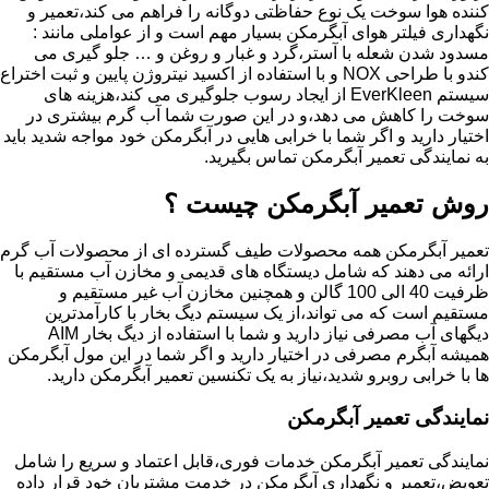
کننده هوا سوخت یک نوع حفاظتی دوگانه را فراهم می کند،تعمیر و
نگهداری فیلتر هوای آبگرمکن بسیار مهم است و از عواملی مانند :
مسدود شدن شعله با آستر،گرد و غبار و روغن و … جلو گیری می
کندو با طراحی NOX و با استفاده از اکسید نیتروژن پایین و ثبت اختراع
سیستم EverKleen از ایجاد رسوب جلوگیری می کند،هزینه های
سوخت را کاهش می دهد،و در این صورت شما آب گرم بیشتری در
اختیار دارید و اگر شما با خرابی هایی در آبگرمکن خود مواجه شدید باید
به نمایندگی تعمیر آبگرمکن تماس بگیرید.
روش تعمیر آبگرمکن چیست ؟
تعمیر آبگرمکن همه محصولات طیف گسترده ای از محصولات آب گرم
ارائه می دهند که شامل دیستگاه های قدیمی و مخازن آب مستقیم با
ظرفیت 40 الی 100 گالن و همچنین مخازن آب غیر مستقیم و
مستقیم است که می تواند،از یک سیستم دیگ بخار با کارآمدترین
دیگهای آب مصرفی نیاز دارید و شما با استفاده از دیگ بخار AIM
همیشه آبگرم مصرفی در اختیار دارید و اگر شما در این مول آبگرمکن
ها با خرابی روبرو شدید،نیاز به یک تکنسین تعمیر آبگرمکن دارید.
نمایندگی تعمیر آبگرمکن
نمایندگی تعمیر آبگرمکن خدمات فوری،قابل اعتماد و سریع را شامل
تعویض،تعمیر و نگهداری آبگرمکن در خدمت مشتریان خود قرار داده