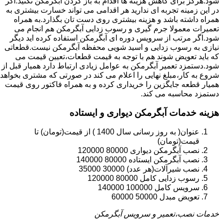
شود.هرگز برای کاهش هزینه ها اقدام به باز کردن آبگرمکن نکنید.اگر
در این زمینه تجربه ای ندارید هر اقدامی می تواند خسارت بیشتری به
همراه داشته باشد و هزینه بیشتری روی دست تان بگذارد.به همراه
تعمیرات معمولا جرم گیری و رسوب زدایی آبگرمکن هم انجام می
شود.اگر مرتب از سرویس دوره ای آبگرمکن استفاده کرده اید دیگر
نیازی به رسوب زدایی و اسید شویی محفظه آبگرمکن نیست.قطعاتی
که باید تعویض شوند هم با توجه به قیمت قطعات،تعیین قیمت می
شود.دستمزد تعمیر آبگرمکن به عوامل زیادی ارتباط دارد همیار قبل از
شروع به کار،مبلغ نهایی را اعلام می کند در صورتی که مشتری بخواهد
همیار قطعه جایگزین را خریداری کرده و به همراه فاکتور روی قیمت
دستمزد محاسبه می کند.
هزینه خدمات آبگرمکن دیواری و ایستاده
عنوان( به روز رسانی سال 1400 ) از قیمت(تومان) تا
قیمت(تومان)
نصب آبگرمکن دیواری 80000 120000
نصب آبگرمکن ایستاده 80000 140000
نصب شیرآلات(هر عدد) 30000 35000
رسوب زدایی کامل 80000 120000
سرویس کامل 100000 140000
تعویض مبدل 50000 60000
خدمات نصب،تعمیر و سرویس آبگرمکن