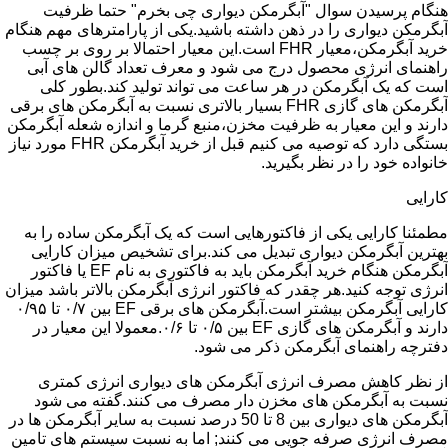
هنگام پرسیدن سوال "آبگرمکن دیواری چی بخرم" حتما ظرفیت
آبگرمکن دیواری را در ذهن داشته باشید.یکی از پارامترهای مهم هنگام
خرید آبگرمکن،معیار FHR است.این معیار احتمالا بر روی بر چسب
راهنمای انرژی محصول درج می شود و معرف تعداد گالن های آبی
است که یک آبگرمکن در هر ساعت می تواند تولید کند.بطور کلی
آبگرمکن های گازی FHR بسیار بالاتری نسبت به آبگرمکن های برقی
دارند و این معیار به ظرفیت مخزن،منبع گرما و اندازه شعله آبگرمکن
بستگی دارد که توصیه می کنیم قبل از خرید آبگرمکن FHR مورد نیاز
خانواده خود را در نظر بگیرید.
کارایی
مطمئنا کارایی یکی از فاکتورهایی است که یک آبگرمکن ساده را به
بهترین آبگرمکن دیواری تبدیل می کند.برای تشخیص میزان کارایی
آبگرمکن هنگام خرید آبگرمکن باید به فاکتوری به نام EF یا فاکتور
انرژی توجه کنید.هر چقدر که فاکتور انرژی آبگرمکن بالاتر باشد میزان
کارایی آبگرمکن بیشتر است.آبگرمکن های برقی EF بین ۰/۷ تا ۰/۹۵
دارند و آبگرمکن های گازی EF بین ۰/۵ تا ۰/۶.معمولا این معیار در
دفترچه راهنمای آبگرمکن ذکر می شود.
از نظر کاهش مصرف انرژی آبگرمکن های دیواری انرژی کمتری
نسبت به آبگرمکن های مخزن دار مصرف می کنند.گفته می شود
آبگرمکن های دیواری بین 8 تا 50 درصد نسبت به سایر آبگرمکن ها در
مصرف انرژی صرفه جویی می کنند; اما به نسبت سیستم های تامین