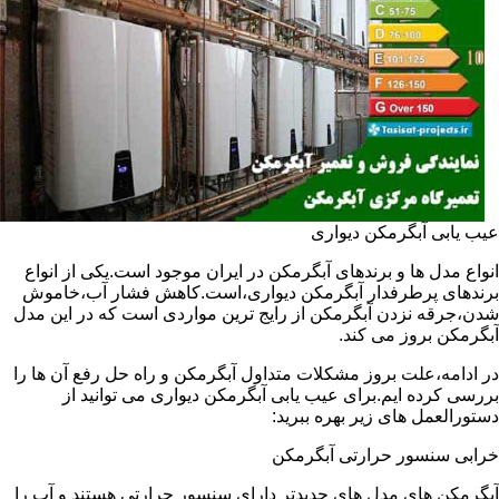
عیب یابی آبگرمکن دیواری
انواع مدل ها و برندهای آبگرمکن در ایران موجود است.یکی از انواع
برندهای پرطرفدار آبگرمکن دیواری،است.کاهش فشار آب،خاموش
شدن،جرقه نزدن آبگرمکن از رایج ترین مواردی است که در این مدل
آبگرمکن بروز می کند.
در ادامه،علت بروز مشکلات متداول آبگرمکن و راه حل رفع آن ها را
بررسی کرده ایم.برای عیب یابی آبگرمکن دیواری می توانید از
دستورالعمل های زیر بهره ببرید:
خرابی سنسور حرارتی آبگرمکن
آبگرمکن های مدل های جدیدتر دارای سنسور حرارتی هستند و آب را