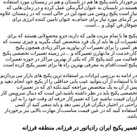
برخوردار باشد.پکیج ها هم در تابستان و هم در زمستان مورد استفاده
هستند.در تابستان به عنوان آبگرمکن عمل کرده و در زمان هایی که
نیاز است پکیج روشن می شود.این در حالی است که در زمستان علاوه
بر گرمای مورد نیاز برای حمام،به عنوان تامین کننده انرژی برای
شوفاژ،فن کوئل و …است.
پکیج ها با تمام مزیت هایی که دارند،جزو محصولاتی هستند که برای
تعمیرات آن ها باید از یک فرد متخصص کمک بگیرید و چیزی نیست که
هر کسی را برای تعمیرات آن بیاورید.مراکز زیادی همچون پکیج
کار،خدمت از ما،تهارن تعمیرگاه و …در زمینه تعمیرات تخصصی پکیج
فعالیت می کنند.پکیج کار که یکی از بهترین مراکز در حوزه تعمیرات
پکیج است،اقدام به معرفی بهترین راه ها برای تعمیر پکیج کرده است.
در ادامه به بررسی ایرادات پر استفاده ترین پکیج های بازار می پردازیم
تا با استفاده از آن،بتوانید عیب یابی حداقلی را از پکیج خود انجام دهید و
پس از آن به یک متخصص مراجعه کنید.نکته ای که در تعمیرات
تخصصی پکیج باید در نظر داشته باشید،این است که دنبال سرویس کار
ارزان قیمت نباشید چرا که تعمیرکار حرفه ای وقت خود را به این
راحتی در اختیار دیگران قرار نمی دهد و باید سعی کنید از کسی
استفاده کنید که در عین قیمت مناسب،از مهارت بالایی نیز برخوردار
باشد.
تعمیر پکیج ایران رادیاتور در فرزانه, منطقه فرزانه