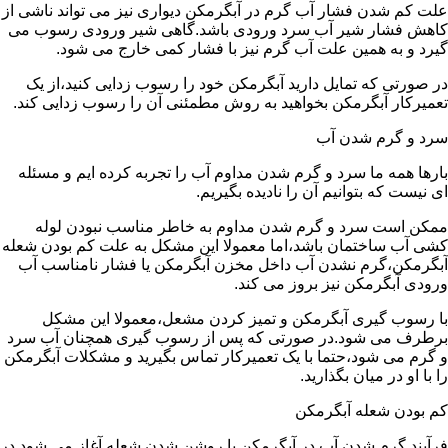
علت کم شدن فشار آب گرم در آبگرمکن دیواری نیز می تواند ناشی از
کاهش فشار شیر آب سرد ورودی باشد.گاهی شیر ورودی رسوب می
گیرد و به همین علت آب گرم نیز با فشار کمی خارج می شود.
در صورتی که تمایل دارید آبگرمکن خود را رسوب زدایی کنید،از یک
تعمیرکار آبگرمکن بخواهید به روش مطمئنی آن را رسوب زدایی کند.
سرد و گرم شدن آب
بارها همه ما سرد و گرم شدن مداوم آب را تجربه کرده ایم و مسئله
ای نیست که بتوانیم آن را نادیده بگیریم.
ممکن است سرد و گرم شدن مداوم به خاطر مناسب نبودن لوله
کشی آب ساختمان باشد،اما معمولا این مشکل به علت کم بودن شعله
آبگرمکن،گرم نشدن آب داخل مخزن آبگرمکن یا فشار نامناسب آب
ورودی آبگرمکن نیز بروز می کند.
با رسوب گیری آبگرمکن و تمیز کردن مشعل،معمولا این مشکل
برطرف می شود.در صورتی که پس از رسوب گیری همچنان آب سرد
و گرم می شود،حتما با یک تعمیرکار تماس بگیرید و مشکلات آبگرمکن
را با او در میان بگذارید.
کم بودن شعله آبگرمکن
فرآیند گرم شدن آب در آبگرمکن با روشن شدن شعله آغاز می شود.در