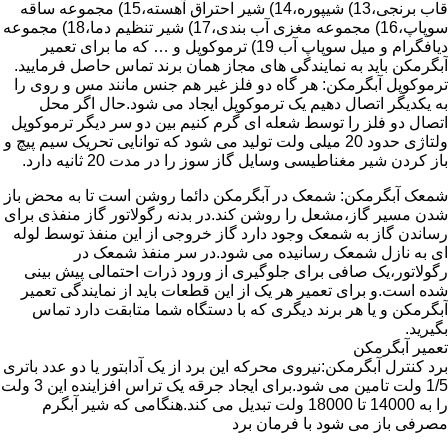
قاب برنجی،13) شیپوره،14) شیر احتراق آهسته،15) مجموعه ساقه
سوپاپ،16) مجموعه مغزی آب بندی،17) شیر تنظیم دما،18) مجموعه
دیافگرام و میل سوپاپ آب 19) ترموکوپل و … که ما برای تعمیر
آبگرمکن باید به نمایندگی های مجاز همان برند تماس حاصل فرمایید.
ترموکوپل آبگرمکن: هر گاه دو فلز غیر هم جنس مانند مس و روی را
به یکدیگر اتصال دهیم یک ترموکوپل ایجاد می شود.حال اگر محل
اتصال دو فلز را توسط شعله ای گرم کنیم بین دو سر دیگر ترموکوپل
ولتاژی حدود 20 میلی ولت تولید می شود که توانایی تحریک سیم پیچ و
باز کردن شیر مغناطیسی وسایل گاز سوز را در مدت 20 ثانیه دارد.
شمعک آبگرمکن: شمعک در آبگرمکن دائما روشن است تا به محض باز
شدن مسیر گاز،مشعل را روشن کند.در بدنه رگولاتور گاز منفذی برای
رساندن گاز به شمعک وجود دارد گاز خروجی از این منفذ توسط لوله
ای به نازل شمعک رسانیده می شود.در سر منفذ شمعک در
رگولاتور،یک صافی برای جلوگیری از ورود ذرات احتمالی پیش بینی
شده است.و برای تعمیر هر یک از این قطعات باید از نمایندگی تعمیر
آبگرمکن و یا هر برند دیگری که با دستگاه شما متابقت دارد تماس
بگیرید.
تعمیر آبگرمکن
برد کنترل آبگرمکن:نیروی محرکه این برد از یک آدابتور یا دو عدد باتری
1/5 ولت تامین می شود.برای ایجاد جرقه یک تراس افزاینده این 3 ولت
را به 14000 تا 18000 ولت تبدیل می کند.هنگامی که شیر آبگرم
مصرفی باز می شود با فرمان برد