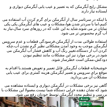
مشکل رایج آبگرمکن که به تعمیر و عیب یابی آبگرمکن دیواری و
ایستاده نیاز دارند
با اینکه در سرتاسر سال از آبگرمکن برای گرم کردن آب استفاده می
کنیم،اما با سردتر شدن هوا،مشکلات و عیب های آبگرمکن یکی یکی
نمایان تر می شوند.شاید به این علت که در روزهای سرد سال،نیاز به
آب گرم محسوس تر می شود.
استفاده طولانی مدت از آبگرمکن،فرسودگی قطعات و عدم سرویس
آبگرمکن موجب به وجود آمدن مشکلاتی نظیر گرم نشدن آب،چکه
کردن آب از دستگاه،تغییر رنگ آب و کاهش فشار آب آبگرمکن می
شود.در برخی موارد نیز این مشکلات مانند تنظیم نبودن
دودکش،ممکن است خطرساز شوند.
خوشبختانه قطعات آبگرمکن قابل تعمیر و تعویض هستند.با اقدام به
موقع برای سرویس و تعمیر آبگرمکن هزینه کمتری برای عیب یابی
مشکلات آن می پردازید.
گاهی نیز برخی مشکلات در آبگرمکن دیواری و ایستاده مشاهده می
شود که نشان دهنده خرابی دستگاه شما نیست.معمولا این مشکلات با
بررسی و تنظیم مجدد آبگرمکن توسط خودتان رفع می شود.