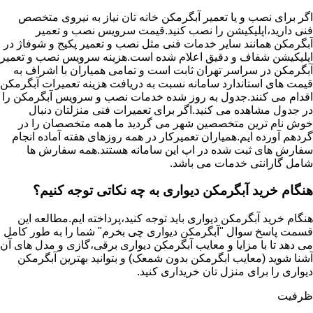
اگر برای نصب و یا تعمیر آبگرمکن خانه تان نیاز به نیروی متخصص
فنی دارید،اپلیکیشن را نصب کنید.قیمت سرویس نصب و تعمیر
آبگرمکن همانند سایر خدمات فنی مثل نصب و تعمیر پکیج و شوفاژ در
اپلیکیشن شفاف و دقیق اعلام شده است.هزینه سرویس نصب و تعمیر
آبگرمکن در سراسر تهران ثابت است و تمامی همیاران با اشراف به
قیمت های استاندارد سامانه نسبت به دریافت هزینه تعمیرات آبگرمکن
اقدام می کنند.جدول به روز شده خدمات نصب و سرویس آبگرمکن را
در جدول مشاهده می کنید.اگر برای تعمیرات فنی منزلتان دنبال
خوش نام ترین متخصصین شهر می گردید ما همه متخصصان را در
گردهم آورده ایم.همیاران تعمیرکار در همه روزهای هفته آماده انجام
سفارش های ثبت شده در اپ این سامانه هستند.همه سفارش ها
شامل گارانتی خدمات می باشد.
هنگام خرید آبگرمکن دیواری به چه نکاتی توجه کنیم؟
هنگام خرید آبگرمکن دیواری باید توجه کنید،پرداخته ایم.مطالعه این
قسمت پاسخ سوال "آبگرمکن دیواری چی بخرم" شما را به طور کامل
می دهد تا با مزایا و معایب آبگرمکن دیواری برقی،گازی و مدل های آن
آشنا شوید (معایب ابگرمکن بدون شمعک) و بتوانید بهترین آبگرمکن
دیواری را برای منزل تان خریداری کنید.
ظرفیت