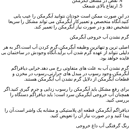
نقص در مشعل آبگرمکن
ارتفاع بالای شمعک
در این صورت ممکن است خودتان نتوانید آبگرمکن را عیب یابی
کنید.آنگاه متخصص و تعمیرکار آبگرمکن می تواند مشکل را سریعا
تشخیص دهد و در صورت نیاز آبگرمکن را تعمیر کند.
گرم نشدن آب خروجی آبگرمکن
اصلی ترین و تنهاترین وظیفه آبگرمکن،گرم کردن آب است.اگر به هر
دلیلی نتواند از عهده گرم شدن آب برآید،آنگاه وجودش در ساختمان بی
فایده خواهد بود.
گرم نشدن آب به علت های متفاوتی رخ می دهد.خرابی دیافراگم
آبگرمکن،وجود رسوب در مبدل های حرارتی،رسوب در مخزن و
قطعات آبگرمکن از دلایل گرم نشدن آب آبگرمکن هستند.
برای رفع مشکل باید آبگرمکن را رسوب زدایی و جرم گیری کنید.اگر
همچنان آب خروجی آبگرمکن سرد است؛ باید دیافراگم دستگاه را
بررسی کنید.
دیافراگم آبگرمکن قطعه ای پلاستیکی و مشابه یک واشر است.آن را
پیدا کنید و در صورت نیاز آن را تعویض کنید.
رنگ گرفتگی آب داغ خروجی