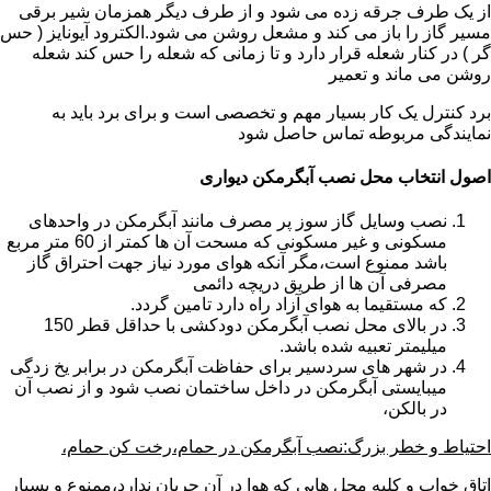
از یک طرف جرقه زده می شود و از طرف دیگر همزمان شیر برقی
مسیر گاز را باز می کند و مشعل روشن می شود.الکترود آیونایز ( حس
گر ) در کنار شعله قرار دارد و تا زمانی که شعله را حس کند شعله
روشن می ماند و تعمیر
برد کنترل یک کار بسیار مهم و تخصصی است و برای برد باید به
نمایندگی مربوطه تماس حاصل شود
اصول انتخاب محل نصب آبگرمکن دیواری
نصب وسایل گاز سوز پر مصرف مانند آبگرمکن در واحدهای
مسکونی و غیر مسکونی که مسحت آن ها کمتر از 60 متر مربع
باشد ممنوع است،مگر آنکه هوای مورد نیاز جهت احتراق گاز
مصرفی آن ها از طریق دریچه دائمی
که مستقیما به هوای آزاد راه دارد تامین گردد.
در بالای محل نصب آبگرمکن دودکشی با حداقل قطر 150
میلیمتر تعبیه شده باشد.
در شهر های سردسیر برای حفاظت آبگرمکن در برابر یخ زدگی
میبایستی آبگرمکن در داخل ساختمان نصب شود و از نصب آن
در بالکن،
احتیاط و خطر بزرگ:نصب آبگرمکن در حمام،رخت کن حمام،
اتاق خواب و کلیه محل هایی که هوا در آن جریان ندارد،ممنوع و بسیار