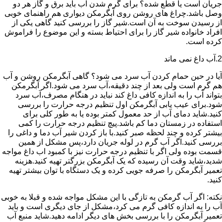
جریان است یا قطع شده؟ برای گرم شدن آب باید برق و گاز هر دو
وصل باشد.چراغ های روشن روی آبگرمکن دیواری هم راهنمای خوبی
از رسیدن سوخت به آن است.شیر گاز را بررسی کنید گاهی یکی از
افراد خانواده شیر گاز را برای احتیاط بسته و این موضوع را فراموش
کرده است.
2.آب داغ نمی ماند
آیا در حین حمام کردن آب سرد می شود؟ گاهی آبگرمکن روشن و آب
هم گرم است ولی بعد از چند دقیقه،آب سرد می شود.اگر آبگرمکن
بتواند آب را به اندازه کافی داغ کند نباید در هنگام مصرف،آب سرد
شود.برای عیب یابی آبگرمکن اول تنظیم درجه حرارت را بررسی
کنید.شاید دمای آب از حد معمول کمتر بوده یا به طور کلی برای
استفاده در زمستان دما کم باشد.پیچ تنظیم درجه حرارت را کمی
بیشتر کرده و چند لحظه صبر کنید.با باز کردن شیر آب دما و داغی را
بررسی کنید.اگر آب گرم در لوله جریان دارد،پس مشکل از همین
قسمت بوده ولی اگر با تنظیم درجه حرارت نیز با کمبود اب داغ مواجه
شدید،شاید وقت آن رسیده که یک آبگرمکن بزرگتر تهیه کنید.هزینه
تعمیر آبگرمکن را صرفه جویی کرده و یک دستگاه با توان بیشتر تهیه
کنید.
نکته: اگر آب گرمکن به تازگی با این مشکل مواجه شده و قبلا به خوبی
آب را به اندازه کافی گرم می کرد،مشکل از جای دیگری است و باید
تعمیر آبگرمکن را با بررسی بخش های دیگر ادامه دهید.شاید منبع آب