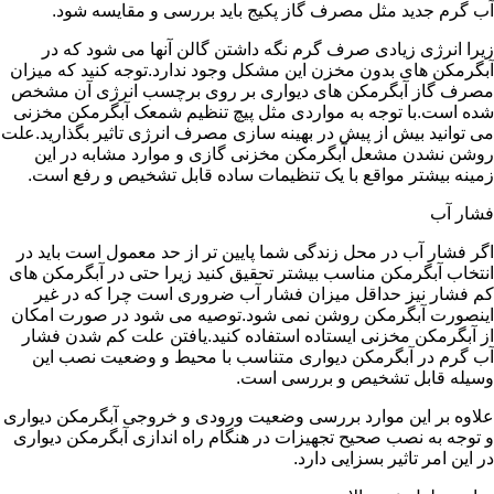
آب گرم جدید مثل مصرف گاز پکیج باید بررسی و مقایسه شود.
زیرا انرژی زیادی صرف گرم نگه داشتن گالن آنها می شود که در
آبگرمکن های بدون مخزن این مشکل وجود ندارد.توجه کنید که میزان
مصرف گاز آبگرمکن های دیواری بر روی برچسب انرژی آن مشخص
شده است.با توجه به مواردی مثل پیچ تنظیم شمعک آبگرمکن مخزنی
می توانید بیش از پیش در بهینه سازی مصرف انرژی تاثیر بگذارید.علت
روشن نشدن مشعل آبگرمکن مخزنی گازی و موارد مشابه در این
زمینه بیشتر مواقع با یک تنظیمات ساده قابل تشخیص و رفع است.
فشار آب
اگر فشار آب در محل زندگی شما پایین تر از حد معمول است باید در
انتخاب آبگرمکن مناسب بیشتر تحقیق کنید زیرا حتی در آبگرمکن های
کم فشار نیز حداقل میزان فشار آب ضروری است چرا که در غیر
اینصورت آبگرمکن روشن نمی شود.توصیه می شود در صورت امکان
از آبگرمکن مخزنی ایستاده استفاده کنید.یافتن علت کم شدن فشار
آب گرم در آبگرمکن دیواری متناسب با محیط و وضعیت نصب این
وسیله قابل تشخیص و بررسی است.
علاوه بر این موارد بررسی وضعیت ورودی و خروجی آبگرمکن دیواری
و توجه به نصب صحیح تجهیزات در هنگام راه اندازی آبگرمکن دیواری
در این امر تاثیر بسزایی دارد.