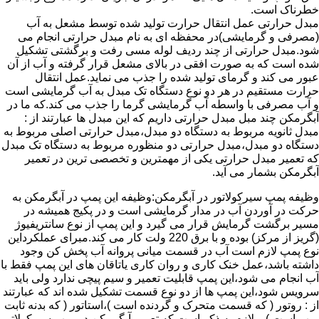
خطرناک است.
مبدل حرارتی عمل انتقال حرارت تولید شده توسط مشعل به آب
(مصرفی و گرمایشی)در محفظه ای به نام مبدل حرارتی انجام می
شود.مبدل حرارتی از چند ردیف لوله مسی رفت و برگشتی تشکیل
شده است که به صورت افقی در بالای مشعل قرار گرفته و آب از آن
عبور می کند و گرمای تولید شده را جذب می نماید.عمل انتقال
حرارت مستقیم در هر دو نوع دستگاه تک مبدل به آب گرمایشی است
و آب مصرفی با واسطه آب گرمایشی گرما را جذب می کند.که ما در
آبگرمکن چند مبل مبدل حرارتی داریم که این مبدل ها عبارتند از :
مبدل ثانویه مربوط به دستگاه دو مبدل،مبدل حرارتی اصلی مربوط به
دستگاه دو مبدل،مبدل حرارتی دو منظوره مربوط به دستگاه تک مبدل
که تعمیر مبدل حرارتی یکی از مهمترین و تخصصی ترین در تعمیر
آبگرمکن بشمار می آید.
وظیفه پمپ سیرکولاتور در آبگرمکن:وظیفه این پمپ در آبگرمکن به
حرکت در آوردن آب در مدار گرمایشی است و در پکیج همیشه در
مسیر برگشت گرمایش قرار می گیرد و این پمپ از نوع سانتریفیوژ
(گریز از مرکز) بوده و با برق 220 ولت کار می کند.مبرای عملکرداین
نوع پمپ لازم است آب در قسمت میانی پروانه آب پخش کن وجود
داشته باشد،عمل خنک کاری و روان کاری یاتاقان های این پمپ فقط با
آب انجام می شود،این پمپ قابلیت تعمیر و سیم پیچی ندارد ولی باید
سرویس شود،این پمپ ها از دو نوع قسمت تشکیل شده اند که عبارتند
از : روتور ( که قسمت متحرک و گردنده است )،استاتور ( که بدنه ثابت
پمپ است ) و لازم به ذکر است که تعمیر آبگرمکن در پمپ سیرکولاتور