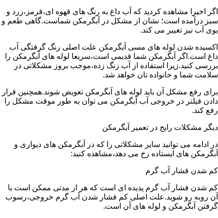
اگر اخیرا مشاهده کردید که آب داغ به رنگ های قهوه ای،قرمز،زرد و
سبز درآمده است؛ نشان از مشکل در آبگرمکن شماست.گاهی طعم و
بوی آب نیز تغییر می کند.
اکسیده شدن لوله های مسی آبگرمکن علت اصلی رنگ گرفتگی آب
داغ است.اگر آبگرمکن شما قدیمی است،سریعا لوله های آبگرمکن را
بررسی کنید.زیرا استفاده از آب زنگ زده،موجب بروز مشکلاتی در
سلامت شما و خانواده تان خواهد شد.
برای رفع مشکل آن باید لوله های آبگرمکن تعویض شوند.همچنین قرار
دادن فیلتر در خروجی آب آبگرمکن می توان به طور موقت مشکل را
رفع کند.
دیگر مشکلات رایج در تعمیر آبگرمکن
در ادامه می توانید سایر مشکلاتی را که در آبگرمکن های دیواری و
آبگرمکن های ایستاده رخ می دهد،مشاهده کنید:
کم شدن فشار آب گرم
کم شدن فشار آب گرم پدیده ای است که هر از مدتی ممکن است با
آن روبه رو شوید.علت اصلی کم فشار شدن آب گرم خروجی،رسوب
گرفتن آبگرمکن و لوله های آن است.