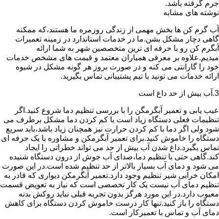
جرم گرفته باشد.
نوشته های مشابه
آب گرم کن ها بخش مهمی از زندگی روزمره ما هستند،که ممکنه
گاهی دچار مشکل بشن.ما در خدمات استاندارد در زمینه تعمیرات
آبگرم کن رو با حرفه ای ترین متخصصین شهر به شما ارائه
میدیم.علاوه بر معرفی همیاران معتمد و قیمت های مشخص خدمات
خود را گارانتی می کنه و در صورت بروز هر گونه مشکل در شیوه
ارائه خدمات می تونید با تیم پشتیبانی تماس بگیرید.
3.آب بیش از حد داغ است
عیب یابی و تعمیر آبگرمگن را با بررسی تنظیم دما شروع کنید.اگر
تنظیمات فعلی دستگاه زیاد است با کم کردن دما مشکل برطرف می
شود ولی اگر دما با کم کردن حرارت نیز همچنان زیاد باشد،باید سریع
دستگاه را خاموش کنید.برای تعمیر آبگرمکن و مشاوره با یک حرفه ای
تماس بگیرد.داغ شدن آب بیش از حد می تواند خطراتی را ایجاد
کند.گاهی حتی با تنظیم دما،صدای آب جوش از درون دستگاه شنیده
می شود و دمای آب بسیار بالاتر از حد تنظیم شده است.در این صورت
امکان خرابی شیر تنظیم وجود دارد.تعمیر آبگرمکن دیواری که قادر به
تنظیم دمای آب نیست یک کار تخصصی است که نیاز به تعویض قسمت
معیوب دارد.در این مورد هرگز بدون تجربه قبلی نباید روکش بدنه
دستگاه را باز کنید.تنها کار درست خاموش کردن دستگاه برای کاهش
دمای آب و تماس با تعمیرکار است.