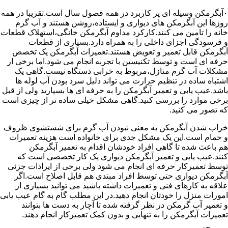
۰آبگرمکن وسیله ای پر کاربرد در همه فصول سال است.تقریبا در همه
روزها این آبگرمکن های دیواری و ایستاده،روشن هستند و آب گرم
خانه را تامین می کنند.کارکرد مداوم آبگرمکن خانگی،استهلاک قطعات
و فرسودگی اجزای داخلی را به همراه دارد.بسیاری از قطعات
آبگرمکن قابل تعمیر و تعویض هستند.تعمیرات آبگرمکن یک تخصص
حرفه ای است و توسط تکنیسین با تجربه انجام می شود.اما برخی از
مشکلات آب گرم منازل،مربوط به خرابی دستگاه نیست.گاهی یک
اشتباه ساده در تنظیم حرارت می تواند دلیل سرد بودن آب لوله ها
باشد.عیب یابی و تعمیر آبگرمکن را به حرفه ای ها بسپارید ولی از قبل
برخی موارد را بررسی کنید.گاهی مشکل خیلی ساده تر از چیزی است
که تصور می کنید.
خراب شدن آبگرمکن به معنی نبودن آب گرم برای شستشوی ظروف
و حمام است.این یک مشکل جدی برای خانواده است هزینه تعمیرات
هم باعث شده تا گاهی افراد خودشان اقدام به تعمیر آبگرمکن
کنند.عیب یابی و تعمیر آبگرمکن دیواری یک کار تخصصی است که
توسط تعمیرکار حرفه ای انجام می شود ولی برخی از ایرادات جزئی
آبگرمکن دیواری حتی توسط افراد مبتدی هم قابل اصلاح است.اگر
علاقه به کارهای فنی و تعمیرات داشته باشید می توانید بسیاری از
امورات منزل را خودتان انجام دهید.در این مطلب گام به گام عیب یابی
و تعمیر آب گرمکن در نظر گرفته شده تا آچار به دست ها بتوانند
تعمیرات آبگرمکن را به تنهایی و بدون کمک تعمیرکار انجام دهند.