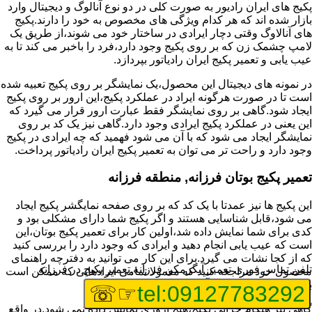
پکیج های ایران رادیور به صورت کلی در دو نوع آنالوگ و دیجیتال وارد
بازار شده اند که هر کدام ویژگی های مخصوص به خود را دارند.پکیج
های آنالاوگ وقتی دچار ایرادی در ساختار خود می شوند،از طریق یک
لامپ چشمک زن که بر روی پکیج وجود دارد،فرد را باخبر می کند تا به
عیب یابی و تعمیر پکیج ایران رادیاتور بپردازد.
در نمونه های دیجیتال این محصول،یک نمایشگر بر روی پکیج تعبیه شده
است تا در صورت هرگونه ایراد در عملکرد پکیج،این ارور بر روی پکیج
ایجاد شود.گاهی بر روی نمایشگر فقط عبارت ارور قرار می گیرد که
این یعنی در عملکرد پکیج ایرادی وجود دارد.گاهی نیز یک کد بر روی
نمایشگر ایجاد می شود که با آن می شود فهمید که چه ایرادی در پکیج
وجود دارد و راحت تر می توان به تعمیر پکیج ایران رادیاتور پرداخت.
تعمیر پکیج بوتان فرزانه, منطقه فرزانه
این پکیج ها نیز عمدتا با یک کد که بر روی صفحه نمایگشر پکیج ایجاد
می شود،قابل شناسایی هستند و اگر پکیج شما دارای مشکلی بود و
کدی برای شما نمایش داده شد،اولین کار برای تعمیر پکیج بوتان،این
است که عیب یابی انجام دهید و ایرادی که وجود دارد را بررسی کنید
که از کجا نشات می گیرد.برای این کار می توانید به دفترچه راهنمای
تلفن تماس فوری
تعمیر آبگرمکن فرزانه,تعمیر پکیج در فرزانه
محصول خود مراجعه کنید که معمولا تمامی ایرادهایی که ممکن است
برای پکیج پیش بیاید در آن قرار گرفته است.
☞☏
tel:09127783292
گاهی نیز هنگام خرابی پکیج،هیچ اروری نمایش داده نمی شود.در واقع