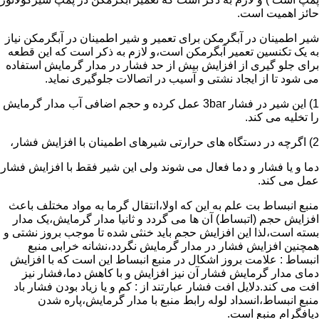
حائز اهمیت است.
شیر اطمینان در آبگرمکن برای تعمیر و شیر اطمینان در آبگرمکن نیاز
به یک تکنسین تعمیر آبگرمکن است،و لازم به ذکر است که این قطعه
برای جلو گیری از افزایش بیش از حد فشار در مدار گرمایش استفاده
می شود تا از ایجاد نشتی و آسیب در اتصالات جلوگیری نماید.
1) این شیر در فشار 3bar عمل کرده و حجم اضافی آب مدار گرمایش
را تخلیه می کند.
2) اگرچه در دستگاه های حرارتی شیرهای اطمینان با افزایش فشار،
دما و یا فشار و دما فعال می شوند ولی این شیر فقط با افزایش فشار
عمل می کند.
منبع انبساط بت علم به این که اولا،انتقال گرما به مواد مختلف باعث
افزایش حجم (اتبساط) آن ها می گردد و ثانیا مدار گرمایش،یک مدار
بسته است،لذا این افزایش حجم باید خنثی شده تا موجب بروز نشتی و
همچنین افزایش فشار در مدار گرمایش نگردد،نشانه خرابی منبع
انبساط : علامت بروز اشکال در منبع انبساط این است که با افزایش
دمای مدار گرمایش فشار آن نیز افزایش و با کاهش دما،فشار نیز
افت می کند.دلایل افت فشار عبارتند از : کم و یا زیاد بودن فشار باد
منبع انبساط،انسداد لوله رابط منبع با مدار گرمایش،پاره شدن
دیافگرام منبع است.