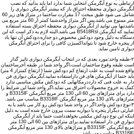
ارتباطی به نوع آبگرمکن انتخابی شما ندارد اما باید بدانید که نصب
آبگرمکن دیواری محفظه احتراق باز که بیشتر آبگرمکن دیواری را
شامل می شود طبق مبحث 17 مقرارت ساختما در متراژ های زیر 60
متر ممنوع می باشد.پس اگر متراژ واحدشما کمتر از 60 متر مربع می
باشدتنها می توانید از آبگرمکن دیواری محفظه احتراق بسته استفاده
نمایید که آبگرمکن B5418Rsi می باشد.البته لازم به ذکر است که این
دستگاه به دلیل وجود دودکش مخصوص دو جداره،دودکش آن تنها باد
از پنجره خارج شود تا بتوانداکسیژن کافی را برای احتراق آبگرمکن
دیواری تامین نماید.
۲-طبقه واحد:مورد بعدی که در انتخاب آبگرمکن دیواری تاثیر گذار
است طبقه وقوع ساختمان است،اگر واحد شما در طبقه آخرساختمان
واقع شده است به علت ارتفاع کم دودکش شما ( ارتفاع کمتراز 4 متر)
باید حتما از آبگرمکن های فن داراستفاده نمایید.آبگرمکن دیواری فن
دار به علت فنی که دارددرمکانهایی که دودکش مکش مناسبی ندارد
کمک به خروج محصولات احتراق می نماید.اگر واحد شما این شرایط را
دارد برای متراژهای بین 60 الی 130 متر مربع آبگرمکن B3315IF و
متراژهای بالای 130 متر مربع آبگرمکن B3318IF مناسب می باشد.
۳-نوع دودکش واحد:اگر در واحد شما دودکش رو کار می باشد یا به
عبارتی دیگراز پنجره یا دیواربه سمت بیرون خارج شده است به دلیل
اینکه این نوع دودکش مکشی نخواهدداشت حتما باید از آبگرمکن
دیواری فن دار استفاده نمایید.برای متراژهای بین 60 الی 130 متر
مربع آبگرمکن B3315IF و متراژهای بالای 130 متر مربع آبگرمکن
B3318IF مناسب می باشد.